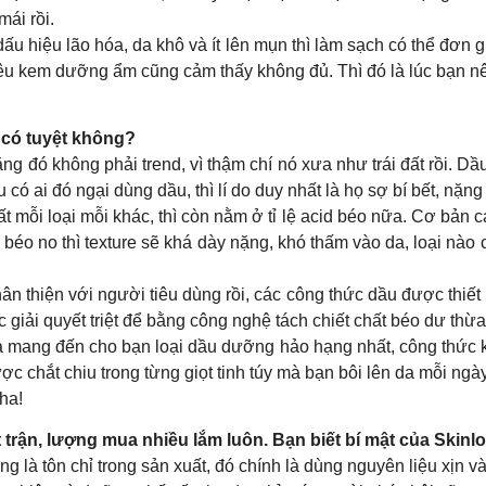
mái rồi.
ấu hiệu lão hóa, da khô và ít lên mụn thì làm sạch có thể đơn
hiêu kem dưỡng ẩm cũng cảm thấy không đủ. Thì đó là lúc bạn 
ĩ có tuyệt không?
g đó không phải trend, vì thậm chí nó xưa như trái đất rồi. D
 ai đó ngại dùng dầu, thì lí do duy nhất là họ sợ bí bết, nặng
t mỗi loại mỗi khác, thì còn nằm ở tỉ lệ acid béo nữa. Cơ bản 
béo no thì texture sẽ khá dày nặng, khó thấm vào da, loại nào 
n thiện với người tiêu dùng rồi, các công thức dầu được thiết
ợc giải quyết triệt để bằng công nghệ tách chiết chất béo dư t
à mang đến cho bạn loại dầu dưỡng hảo hạng nhất, công thức kế
ợc chắt chiu trong từng giọt tinh túy mà bạn bôi lên da mỗi ngày 
nha!
 trận, lượng mua nhiều lắm luôn. Bạn biết bí mật của Skin
cũng là tôn chỉ trong sản xuất, đó chính là dùng nguyên liệu xịn