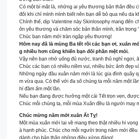
Có một bí mật là, những ai yêu thương bản thân đều 
đôi khi chỉ mình mình biết nên bạn dễ bỏ qua nếu da 
Chính thế, dịp Valentine này Skinlosophy mang đến
ôn yêu thương và chăm sóc bản thân mình, trân trọng “n
Chúc bạn năm mới tràn ngập yêu thương!
Hôm nay đã là mùng Ba tết rồi các bạn ơi, xuân mớ
g nhiều hơn cũng khiến bạn đôi phần mệt mỏi.
Vậy nên bạn nhớ uống đủ nước, tranh thủ nghỉ ngơi, 
Chúc các bạn có nhiều niềm vui, nhiều bức ảnh đẹp v
Những ngày đầu xuân năm mới là lúc gia đình quây 
m vừa qua. Có thể với đa số chúng ta mỗi năm một l
hí đầm ấm một lần.
Nếu bạn đang được hưởng một cái Tết trọn vẹn, được b
Chúc mỗi chúng ta, mỗi mùa Xuân đều là người may 
Chúc mừng năm mới xuân Ất Tỵ!
Một mùa xuân mới lại về mang theo thật nhiều hi vọng
à hạnh phúc. Chúc cho mỗi người trong năm mới đều 
dành cho bản thân những điều xứng đáng!