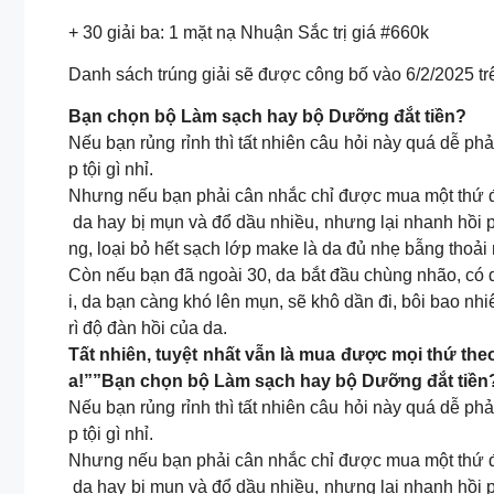
+ 30 giải ba: 1 mặt nạ Nhuận Sắc trị giá #660k
Danh sách trúng giải sẽ được công bố vào 6/2/2025 t
Bạn chọn bộ Làm sạch hay bộ Dưỡng đắt tiền?
Nếu bạn rủng rỉnh thì tất nhiên câu hỏi này quá dễ ph
p tội gì nhỉ.
Nhưng nếu bạn phải cân nhắc chỉ được mua một thứ đắt
da hay bị mụn và đổ dầu nhiều, nhưng lại nhanh hồi p
ng, loại bỏ hết sạch lớp make là da đủ nhẹ bẫng thoải 
Còn nếu bạn đã ngoài 30, da bắt đầu chùng nhão, có d
i, da bạn càng khó lên mụn, sẽ khô dần đi, bôi bao n
rì độ đàn hồi của da.
Tất nhiên, tuyệt nhất vẫn là mua được mọi thứ the
a!””Bạn chọn bộ Làm sạch hay bộ Dưỡng đắt tiền
Nếu bạn rủng rỉnh thì tất nhiên câu hỏi này quá dễ ph
p tội gì nhỉ.
Nhưng nếu bạn phải cân nhắc chỉ được mua một thứ đắt
da hay bị mụn và đổ dầu nhiều, nhưng lại nhanh hồi p