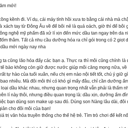
năm mới!
ồng kềnh đi. Ví dụ, cái máy tính hồi xưa to bằng cái nhà mà c
 xách tay từ Đông Âu về để bôi nẻ là quá oách, giờ thì để bôi g
Công nghệ mỹ phẩm đã xử lí xịn đến mức dầu tan ngay trên da 
ốm thâm. Tất cả nhu cầu dưỡng hóa ra chỉ gói trong có 2 giọt d
hệ dầu mới ngày nay nha
 ta cũng lão hóa đấy các bạn ạ. Thực ra thì môi cũng chính là 
 tế bào không còn giữ được nước giúp môi căng mọng nữa, về hì
 tự hào của tuổi xuân, nếu chị em nào nội tiết tốt, chú ý giữ g
t bao nhiêu. Mà đôi môi thì có khó gì mấy đâu, chỉ cần dưỡng ẩ
 loại dầu khác nhau, nhưng quan trọng nhất vẫn phải là thấm nh
n lí này thôi, nhưng điều quan trọng là: dầu xịn, dưỡng ẩm đ
ệc bạn dùng son make up sau đó. Dùng son Nàng lâu dài, đôi m
iản cho đôi môi của bạn!
trị văn hóa truyền thống cho thế hệ trẻ. Tìm trò chơi để kết nối