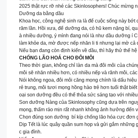
2025 thật rực rỡ nhé các Skinlosophers! Chúc mừng 
Dưỡng da bằng dầu
Khoa học, công nghệ sinh ra là để cuộc sống này bớt c
răm lần. Hồi xưa, để dưỡng da, có hũ kem nặng bí, quà
à nhiều dưỡng, ý mình đang nói là như dầu dưỡng í 
làm khỏe da, mờ được nếp nhăn li ti nhưng lại mờ cả đ
Nếu bạn đang còn định kiến về dầu, thì hãy thử thế 
CHỐNG LÃO HOÁ CHO ĐÔI MÔI
Theo thời gian, không chỉ làn da mà đôi môi của chúng
môi sẽ nhăn nhiều hơn, có nhiều nếp và rãnh môi, các
Nói không ngoa, đôi môi căng mọng chính là dấu hiệu rất
rẻ trung, môi tươi mọng hồng hào trẻ hơn tuổi thật biế
oại son dưỡng đều có thể thỏa sức sáng tạo với nhiều
Son dưỡng Nàng của Skinlosophy cũng dựa trên nguyê
mọng, thấm ráo mịn rất nhanh không ảnh hưởng đến vi
Chọn đúng son dưỡng bí kíp chống lão hóa cực đơn g
Dịp Tết là lúc quây quần sum họp và gửi gắm những giá 
c gia đình.