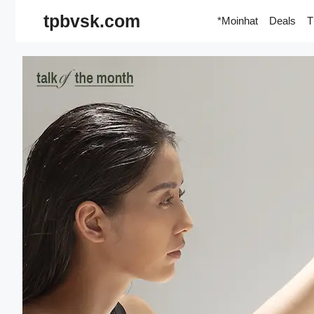
Skip
tpbvsk.com
*Moinhat
Deals
T
to
content