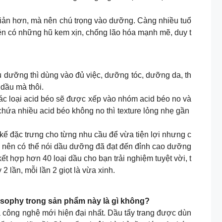
 giản hơn, mà nên chú trọng vào dưỡng. Càng nhiều tuổ
nên có những hũ kem xịn, chống lão hóa mạnh mẽ, duy t
ầu dưỡng thì dùng vào đủ việc, dưỡng tóc, dưỡng da, th
 dầu mà thôi.
các loại acid béo sẽ được xếp vào nhóm acid béo no và
chứa nhiều acid béo không no thì texture lỏng nhẹ gần
 kế đặc trưng cho từng nhu cầu để vừa tiện lợi nhưng c
hừa nên có thể nói dầu dưỡng đã đạt đến đỉnh cao dưỡng
t hợp hơn 40 loại dầu cho bạn trải nghiệm tuyệt vời, t
2 lần, mỗi lần 2 giọt là vừa xinh.
losophy trong sản phẩm này là gì không?
 và công nghệ mới hiện đại nhất. Dầu tẩy trang được dùn