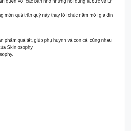
hân quen với các bạn nhỏ nhưng nội dung là bức vẽ từ
 món quà trân quý này thay lời chúc năm mới gia đìn
sản phẩm quà tết, giúp phụ huynh và con cái cùng nhau
của Skinlosophy.
osophy.