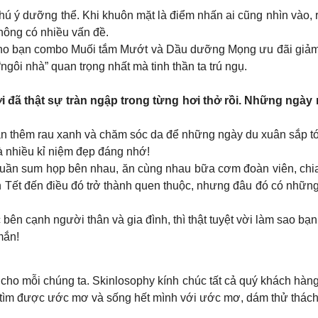
chú ý dưỡng thể. Khi khuôn mặt là điểm nhấn ai cũng nhìn vào,
không có nhiều vấn đề.
 cho bạn combo Muối tắm Mướt và Dầu dưỡng Mọng ưu đãi giảm 
gôi nhà” quan trọng nhất mà tinh thần ta trú ngụ.
i đã thật sự tràn ngập trong từng hơi thở rồi. Những ngày
ăn thêm rau xanh và chăm sóc da để những ngày du xuân sắp tớ
à nhiều kỉ niệm đẹp đáng nhớ!
quần sum họp bên nhau, ăn cùng nhau bữa cơm đoàn viên, chia
ần Tết đến điều đó trở thành quen thuộc, nhưng đâu đó có nhữ
ên cạnh người thân và gia đình, thì thật tuyệt vời làm sao bạ
mắn!
 cho mỗi chúng ta. Skinlosophy kính chúc tất cả quý khách hàn
tìm được ước mơ và sống hết mình với ước mơ, dám thử thách v