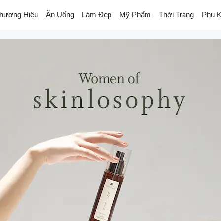
hương Hiệu
Ăn Uống
Làm Đẹp
Mỹ Phẩm
Thời Trang
Phụ K