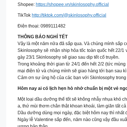
Shopee:
https://shopee.vn/skinlosophy.official
TikTok
http://tiktok.com/@skinlosophy.official
Điện thoại: 0989111482
THÔNG BÁO NGHỈ TẾT
Vậy là một năm nữa đã sắp qua. Và chúng mình sắp có 
Skinlosophy sẽ nhận ship hỏa tốc toàn quốc hết 22/1
gày 23/1 Skinlosophy sẽ giao sau dịp tết cổ truyền.
Trong khoảng thời gian từ 24/1 đến hết 2/2 (tức mùng
mại điện tử và chúng mình sẽ giao hàng tới bạn sau kì 
Cảm ơn sự ủng hộ của các bạn với Skinlosophy trong 
Hôm nay ai có lịch hẹn hò nhớ chuẩn bị một vẻ ngo
Một loại dầu dưỡng thể tốt sẽ không nhẫy nhụa khó 
a, thứ mùi thơm chân thật khoan khoái, làm giãn tất c
Dầu dưỡng dùng mọi ngày, đặc biệt hôm nay thì nhất 
Ngày lễ Valentine sắp đến, năm nào cũng vậy đầu xuân 
ương bản thân.