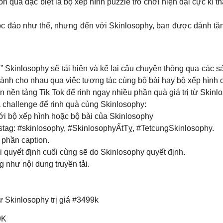
quà đặc biệt là bộ xếp hình puzzle trò chơi hiện đại cực kì t
đáo như thế, nhưng đến với Skinlosophy, bạn được dành tặng
” Skinlosophy sẽ tái hiện và kể lại câu chuyện thông qua các 
 dành cho nhau qua việc tương tác cùng bộ bài hay bộ xếp hình 
 nền tảng Tik Tok để rinh ngay nhiều phần quà giá trị từ Skinl
 challenge để rinh quà cùng Skinlosophy:
ới bộ xếp hình hoặc bộ bài của Skinlosophy
hastag: #skinlosophy, #SkinlosophyẤtTỵ, #TetcungSkinlosophy.
 phần caption.
i quyết định cuối cùng sẽ do Skinlosophy quyết định.
 như nội dung truyền tải.
ừ Skinlosophy trị giá #3499k
9K