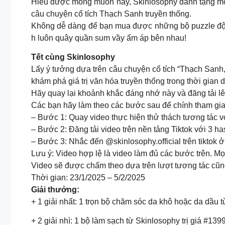
Hiểu được mong muốn này, Skinlosophy dành tặng món 
câu chuyện cổ tích Thạch Sanh truyền thống.
Không dễ dàng để bạn mua được những bộ puzzle độc 
h luôn quây quần sum vầy ấm áp bên nhau!
Tết cùng Skinlosophy
Lấy ý tưởng dựa trên câu chuyện cổ tích “Thạch Sanh,
khám phá giá trị văn hóa truyền thống trong thời gian
Hãy quay lại khoảnh khắc đáng nhớ này và đăng tải lên
Các bạn hãy làm theo các bước sau để chính tham gia
– Bước 1: Quay video thực hiện thử thách tương tác v
– Bước 2: Đăng tải video trên nền tảng Tiktok với 3 
– Bước 3: Nhắc đến @skinlosophy.official trên tiktok ở
Lưu ý: Video hợp lệ là video làm đủ các bước trên. Mọ
Video sẽ được chấm theo dựa trên lượt tương tác cũng
Thời gian: 23/1/2025 – 5/2/2025
Giải thưởng:
+ 1 giải nhất: 1 trọn bộ chăm sóc da khô hoặc da dầu t
+ 2 giải nhì: 1 bộ làm sạch từ Skinlosophy trị giá #139