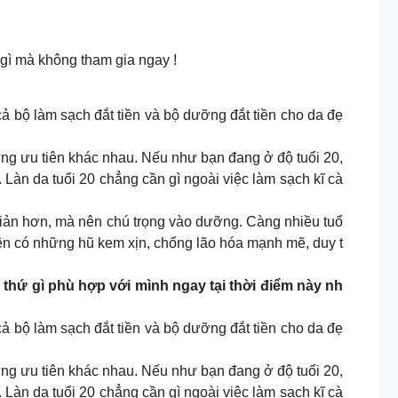
gì mà không tham gia ngay !
cả bộ làm sạch đắt tiền và bộ dưỡng đắt tiền cho da đẹ
ững ưu tiên khác nhau. Nếu như bạn đang ở độ tuổi 20,
Làn da tuổi 20 chẳng cần gì ngoài việc làm sạch kĩ cà
 giản hơn, mà nên chú trọng vào dưỡng. Càng nhiều tuổ
nên có những hũ kem xịn, chống lão hóa mạnh mẽ, duy t
 thứ gì phù hợp với mình ngay tại thời điểm này nh
cả bộ làm sạch đắt tiền và bộ dưỡng đắt tiền cho da đẹ
ững ưu tiên khác nhau. Nếu như bạn đang ở độ tuổi 20,
Làn da tuổi 20 chẳng cần gì ngoài việc làm sạch kĩ cà