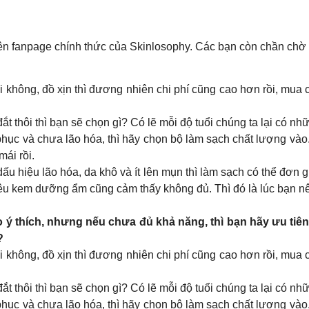
rên fanpage chính thức của Skinlosophy. Các bạn còn chần chờ 
ải không, đồ xịn thì đương nhiên chi phí cũng cao hơn rồi, mua 
 thôi thì bạn sẽ chọn gì? Có lẽ mỗi độ tuổi chúng ta lại có nh
hục và chưa lão hóa, thì hãy chọn bộ làm sạch chất lượng vào. 
mái rồi.
ấu hiệu lão hóa, da khô và ít lên mụn thì làm sạch có thể đơn
hiêu kem dưỡng ẩm cũng cảm thấy không đủ. Thì đó là lúc bạn 
o ý thích, nhưng nếu chưa đủ khả năng, thì bạn hãy ưu tiên
?
ải không, đồ xịn thì đương nhiên chi phí cũng cao hơn rồi, mua 
 thôi thì bạn sẽ chọn gì? Có lẽ mỗi độ tuổi chúng ta lại có nh
hục và chưa lão hóa, thì hãy chọn bộ làm sạch chất lượng vào. 