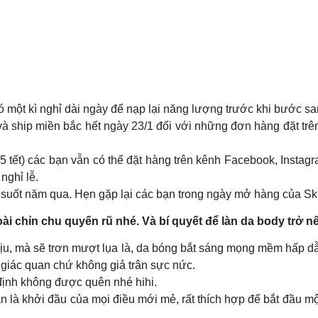
một kì nghỉ dài ngày để nạp lại năng lượng trước khi bước sa
 và ship miền bắc hết ngày 23/1 đối với những đơn hàng đặt t
 5 tết) các bạn vẫn có thể đặt hàng trên kênh Facebook, Inst
nghỉ lễ.
suốt năm qua. Hẹn gặp lại các bạn trong ngày mở hàng của Skin
ài chỉn chu quyến rũ nhé. Và bí quyết để làn da body trở 
chịu, mà sẽ trơn mượt lụa là, da bóng bắt sáng mọng mềm hấp 
ả giác quan chứ không giả trân sực nức.
định không được quên nhé hihi.
là khởi đầu của mọi điều mới mẻ, rất thích hợp để bắt đầu một