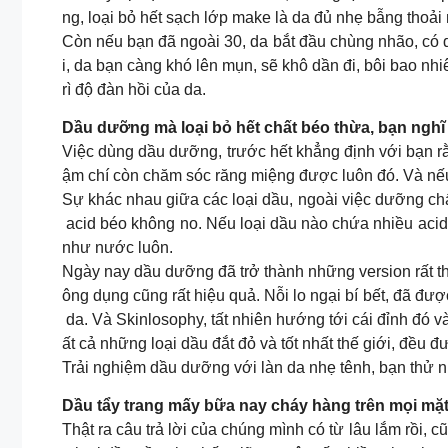
ng, loại bỏ hết sạch lớp make là da đủ nhẹ bẫng thoải 
Còn nếu bạn đã ngoài 30, da bắt đầu chùng nhão, có d
i, da bạn càng khó lên mụn, sẽ khô dần đi, bôi bao n
rì độ đàn hồi của da.
Dầu dưỡng mà loại bỏ hết chất béo thừa, bạn ngh
Việc dùng dầu dưỡng, trước hết khẳng định với bạn rằn
ậm chí còn chăm sóc răng miệng được luôn đó. Và nếu có
Sự khác nhau giữa các loại dầu, ngoài việc dưỡng chấ
acid béo không no. Nếu loại dầu nào chứa nhiều acid 
như nước luôn.
Ngày nay dầu dưỡng đã trở thành những version rất thâ
ông dụng cũng rất hiệu quả. Nỗi lo ngại bí bết, đã đư
da. Và Skinlosophy, tất nhiên hướng tới cái đỉnh đó v
ất cả những loại dầu đắt đỏ và tốt nhất thế giới, đều đư
Trải nghiệm dầu dưỡng với làn da nhẹ tênh, bạn thử 
Dầu tẩy trang mấy bữa nay cháy hàng trên mọi mặt
Thật ra câu trả lời của chúng mình có từ lâu lắm rồi, 