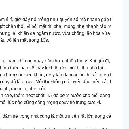
hậm rì rì, giờ đây nó mỏng như quyển sổ mà nhanh gấp t
ót chân thôi, vì bôi mặt thì phải mỏng nhẹ nhanh ráo m
nhưng lại khiến da ngậm nước, vừa chống lão hóa vừa
ầu vỗ lên mặt trong 10s.
da, thậm chí còn nhạy cảm hơn nhiều lần ý. Khi già đi,
nh thức bạn sẽ thấy kích thước môi bị thu nhỏ lại.
ìn chăm sóc sức khỏe, để ý làn da mái tóc thì sắc diện t
m đầy đủ là được. Môi thì không có tuyến dầu, nên các l
anh, ráo mịn, nhẹ môi.
ỉnh cao, thêm hoạt chất HA để bơm nước cho môi căng
ôi lúc nào cũng căng mọng sexy trẻ trung cực kì.
 đám trẻ trong nhà cũng là một ưu tiên rất lớn trong cá