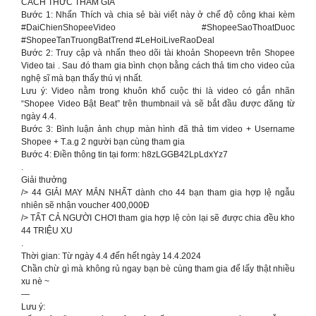
CÁCH THỨC THAM GIA
Bước 1: Nhấn Thích và chia sẻ bài viết này ở chế độ công khai kèm
#DaiChienShopeeVideo #ShopeeSaoThoatDuoc
#ShopeeTanTruongBatTrend #LeHoiLiveRaoDeal
Bước 2: Truy cập và nhấn theo dõi tài khoản Shopeevn trên Shopee
Video tai . Sau đó tham gia bình chọn bằng cách thả tim cho video của
nghệ sĩ mà bạn thấy thú vị nhất.
Lưu ý: Video nằm trong khuôn khổ cuộc thi là video có gắn nhãn
“Shopee Video Bật Beat” trên thumbnail và sẽ bắt đầu được đăng từ
ngày 4.4.
Bước 3: Bình luận ảnh chụp màn hình đã thả tim video + Username
Shopee + T.a.g 2 người bạn cùng tham gia
Bước 4: Điền thông tin tại form: h8zLGGB42LpLdxYz7
.
Giải thưởng
/> 44 GIẢI MAY MẮN NHẤT dành cho 44 bạn tham gia hợp lệ ngẫu
nhiên sẽ nhận voucher 400,000Đ
/> TẤT CẢ NGƯỜI CHƠI tham gia hợp lệ còn lại sẽ được chia đều kho
44 TRIỆU XU
.
Thời gian: Từ ngày 4.4 đến hết ngày 14.4.2024
Chần chừ gì mà không rủ ngay bạn bè cùng tham gia để lấy thật nhiều
xu nè ~
—
Lưu ý: