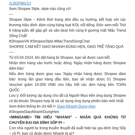
2LBGFB6c5J
Xem Shopee Style, style nào cũng có!
—
Shopee Style – Kênh thời trang đón đầu xu hướng, kết hợp với các
thương hiệu đình đám cùng hàng loạt KOL nổi tiếng. Đón xem mỗi Thứ
6 hàng tuần để gặp gỡ và săn deal hời cùng 9 gương mặt ‘Mặc Trend
Sống Chất’
#ShopeeVN #ShopeeStyle #MacTrendSongChat
SHOPEE CAM KẾT GIAO NHANH ĐÚNG HẸN, GIAO TRỄ TẶNG QUÀ
—-
Từ 03.04.2024, khi đặt hàng từ Shopee, bạn sẽ được cam kết:
Nhận đơn hàng vào trước hoặc đúng ‘Ngày nhận hàng được Shopee
đảm bảo’
Nếu đơn hàng được giao sau ‘Ngày nhận hàng được Shopee đảm
bảo’ trong lần giao hàng đầu tiên, bạn sẽ nhận được 01 Shopee
Voucher giảm 10.000 VNĐ cho hầu hết các đơn hàng trên TOÀN
QUỐC
Lưu ý: Đối tượng áp dụng cho tất cả Người Mua trên ứng dụng Shopee
có tài khoản Shopee hợp lệ và sử dụng ứng dụng phiên bản mới nhất.
Xem thêm thông tin chi tiết />
Giao-Nhanh-Dung-Hen
#ShopeeGiaoNhanhDungHen
<MINIGAME> TÌM HIỂU “NHANH” – NHẬN QUÀ KHỦNG TỪ
CHUYỆN ĐẠI GIA ĐÌNH SỐP PI ~
Con nhà người ta trong truyền thuyết đã xuất hiện tại gia đình ông Sốp
– cô Pi, bạn có đoán được Nhanh là ai?