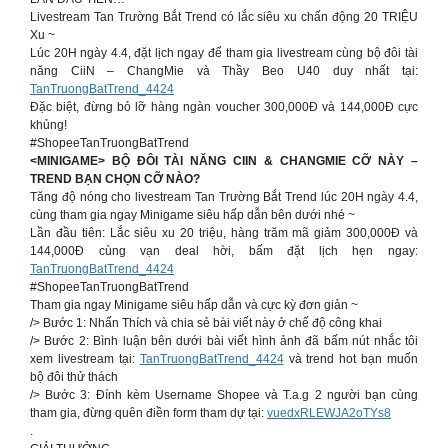
Livestream Tan Trường Bắt Trend có lắc siêu xu chấn động 20 TRIỆU
Xu ~
Lúc 20H ngày 4.4, đặt lịch ngay để tham gia livestream cùng bộ đôi tài
năng CiiN – ChangMie và Thầy Beo U40 duy nhất tại:
TanTruongBatTrend_4424
Đặc biệt, đừng bỏ lỡ hàng ngàn voucher 300,000Đ và 144,000Đ cực
khủng!
#ShopeeTanTruongBatTrend
<MINIGAME> BỘ ĐÔI TÀI NĂNG CIIN & CHANGMIE CỠ NÀY –
TREND BẠN CHỌN CỠ NÀO?
Tăng độ nóng cho livestream Tan Trường Bắt Trend lúc 20H ngày 4.4,
cùng tham gia ngay Minigame siêu hấp dẫn bên dưới nhé ~
Lần đầu tiên: Lắc siêu xu 20 triệu, hàng trăm mã giảm 300,000Đ và
144,000Đ cùng vạn deal hời, bấm đặt lịch hẹn ngay:
TanTruongBatTrend_4424
#ShopeeTanTruongBatTrend
Tham gia ngay Minigame siêu hấp dẫn và cực kỳ đơn giản ~
/> Bước 1: Nhấn Thích và chia sẻ bài viết này ở chế độ công khai
/> Bước 2: Bình luận bên dưới bài viết hình ảnh đã bấm nút nhắc tôi
xem livestream tại:
TanTruongBatTrend_4424
và trend hot bạn muốn
bộ đôi thử thách
/> Bước 3: Đính kèm Username Shopee và T.a.g 2 người bạn cùng
tham gia, đừng quên điền form tham dự tại:
vuedxRLEWJA2oTYs8
.