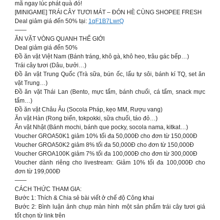
mã ngay lúc phát quà đó!
[MINIGAME] TRÁI CÂY TƯƠI MÁT – ĐÓN HÈ CÙNG SHOPEE FRESH
Deal giảm giá đến 50% tại:
1qF1B7LwrQ
——
ĂN VẶT VÒNG QUANH THẾ GIỚI
Deal giảm giá đến 50%
Đồ ăn vặt Việt Nam (Bánh tráng, khô gà, khô heo, trâu gác bếp…)
Trái cây tươi (Dâu, bưởi…)
Đồ ăn vặt Trung Quốc (Trà sữa, bún ốc, lẩu tự sôi, bánh kí TQ, set ăn
vặt Trung…)
Đồ ăn vặt Thái Lan (Bento, mực tẩm, bánh chuối, cá tẩm, snack mực
tẩm…)
Đồ ăn vặt Châu Âu (Socola Pháp, kẹo MM, Rượu vang)
Ăn vặt Hàn (Rong biển, tokpokki, sữa chuối, táo đỏ…)
Ăn vặt Nhật (Bánh mochi, bánh que pocky, socola nama, kitkat…)
Voucher GROA50K1 giảm 10% tối đa 50,000Đ cho đơn từ 150,000Đ
Voucher GROA50K2 giảm 8% tối đa 50,000Đ cho đơn từ 150,000Đ
Voucher GROA100K giảm 7% tối đa 100,000Đ cho đơn từ 300,000Đ
Voucher dành riêng cho livestream: Giảm 10% tối đa 100,000Đ cho
đơn từ 199,000Đ
——
CÁCH THỨC THAM GIA:
Bước 1: Thích & Chia sẻ bài viết ở chế độ Công khai
Bước 2: Bình luận ảnh chụp màn hình một sản phẩm trái cây tươi giá
tốt chọn từ link trên