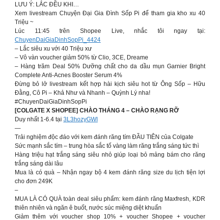
LƯU Ý: LẮC ĐỀU KHI…
Xem livestream Chuyện Đại Gia Đình Sốp Pi để tham gia kho xu 40
Triệu ~
Lúc 11:45 trên Shopee Live, nhắc tôi ngay tại:
ChuyenDaiGiaDinhSopPi_4424
– Lắc siêu xu với 40 Triệu xư
– Vô vàn voucher giảm 50% từ Clio, 3CE, Dreame
– Hàng trăm Deal 50% Dưỡng chất cho da dầu mụn Garnier Bright
Complete Anti-Acnes Booster Serum 4%
Đừng bỏ lở livestream kết hợp hài kịch siêu hot từ Ông Sốp – Hữu
Đằng, Cô Pi – Khả Như và Nhanh – Quỳnh Lý nha!
#ChuyenDaiGiaDinhSopPi
[COLGATE X SHOPEE] CHÀO THÁNG 4 – CHÀO RẠNG RỠ
Duy nhất 1-6.4 tại
3L3hozyGWI
—
Trải nghiệm độc đáo với kem đánh răng tím ĐẦU TIÊN của Colgate
Sức mạnh sắc tím – trung hòa sắc tố vàng làm răng trắng sáng tức thì
Hàng triệu hạt trắng sáng siêu nhỏ giúp loại bỏ mảng bám cho răng
trắng sáng dài lâu
Mua là có quà – Nhận ngay bộ 4 kem đánh răng size du lịch tiện lợi
cho đơn 249K
–
MUA LÀ CÓ QUÀ toàn deal siêu phẩm: kem đánh răng Maxfresh, KDR
thiên nhiên và ngăn ê buốt, nước súc miệng diệt khuẩn
Giảm thêm với voucher shop 10% + voucher Shopee + voucher