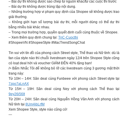
– Bài dự thi không được sao chép từ nguồn khác/từ các cuộc thi trước
– Bài dự thi không được trùng lặp nội dung.
– Những trường hợp vi phạm quy định của Shopee sẽ không được trao
giải thưởng.
– Không giới hạn số lượng bài dự thi, mỗi người dùng có thể dự thi
bằng nhiều bài khác nhau.
– Trong mọi trường hợp, quyền quyết định cuối cùng thuộc về Shopee.
– Xem thêm quy định chung tại:
TnC-Cuocthi
#ShopeeVN #ShopeeStyle #MacTrendSongChat
Tin vui với tín đồ của phong cách Street style, Thể thao và Nữ tính: dù là
fan của style nào thì chuỗi livestream ngày 12/4 trên Shopee Style cũng
có loạt deal hời và voucher GIẢM ĐẾN 40% tặng bạn!
/> Bấm Nhắc Tôi để không bỏ lỡ các livestream cùng 3 gương mặt thời
trang này:
Từ 10H – 14H: Săn deal cùng Funbeee với phong cách Street style tại
7zpo7aLnAX
Từ 15H – 19H: Săn deal cùng Ney với phong cách Thể thao tại
9ey26i56It
Từ 20H – 24H: Săn deal cùng Nguyễn Hồng Vân Anh với phong cách
Nữ tính tại
8Um4ibLrfM
Xem Shopee Style, style nào cũng có!
—