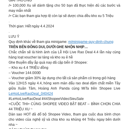
GIẢI THƯỞNG
/> 100,000 Xu sẽ dành tặng cho 50 bạn đã thực hiện đủ các bước và
may mắn nhất
/> Các bạn tham gia hợp lệ còn lại sẽ được chia đều kho xu 5 Triệu
.
Thời gian: Hết ngày 4.4.2024
.
LƯU Ý
Quy định khác về tham gia minigame:
m/minigame-quy-dinh-chung
TRÊN BẾN ĐÔNG DUI, DƯỚI GHE NHỘN NHỊP…
Chắc chắn sẽ là hình ảnh của Lễ Hội Live Rao Deal 4.4 lần này cùng
hàng loạt voucher lai láng và kho xu ê hề
Ghe thuyền đầy ắp quà nay đã cập bến ở Shopee:
– Kho xu 4.4 TRIỆU đồng
– Voucher 144.000Đ
– Voucher giảm 30% áp dụng cho tất cả sản phẩm có trong giỏ hàng
Vào 12H15 ngày 4.4, hóng xem màn đấu rao deal đậm chất miền Tây
giữa Xuân Tâm, Hoàng Anh Panda cùng MiTa trên Shopee Live
LeHoiLiveRaoDeal_040424
#LeHoiLiveRaoDeal #44ShopeeVideoSieuSale
<CUỘC THI> CÙNG SHOPEE VIDEO BẬT BEAT – BÌNH CHỌN CHIA
44 TRIỆU XU ~
Dàn sao HOT đã đổ bộ Shopee Video, tham gia cuộc đua bình chọn
cho video của nghệ sỹ và chia kho xu khủng 44 Triệu ngay bên dưới
nha ~