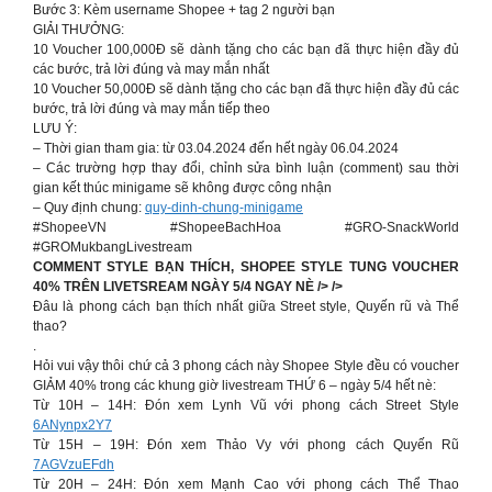
Bước 3: Kèm username Shopee + tag 2 người bạn
GIẢI THƯỞNG:
10 Voucher 100,000Đ sẽ dành tặng cho các bạn đã thực hiện đầy đủ
các bước, trả lời đúng và may mắn nhất
10 Voucher 50,000Đ sẽ dành tặng cho các bạn đã thực hiện đầy đủ các
bước, trả lời đúng và may mắn tiếp theo
LƯU Ý:
– Thời gian tham gia: từ 03.04.2024 đến hết ngày 06.04.2024
– Các trường hợp thay đổi, chỉnh sửa bình luận (comment) sau thời
gian kết thúc minigame sẽ không được công nhận
– Quy định chung:
quy-dinh-chung-minigame
#ShopeeVN #ShopeeBachHoa #GRO-SnackWorld
#GROMukbangLivestream
COMMENT STYLE BẠN THÍCH, SHOPEE STYLE TUNG VOUCHER
40% TRÊN LIVETSREAM NGÀY 5/4 NGAY NÈ /> />
Đâu là phong cách bạn thích nhất giữa Street style, Quyến rũ và Thể
thao?
.
Hỏi vui vậy thôi chứ cả 3 phong cách này Shopee Style đều có voucher
GIẢM 40% trong các khung giờ livestream THỨ 6 – ngày 5/4 hết nè:
Từ 10H – 14H: Đón xem Lynh Vũ với phong cách Street Style
6ANynpx2Y7
Từ 15H – 19H: Đón xem Thảo Vy với phong cách Quyến Rũ
7AGVzuEFdh
Từ 20H – 24H: Đón xem Mạnh Cao với phong cách Thể Thao