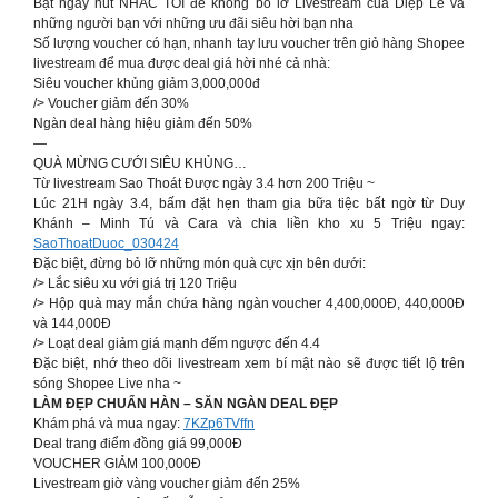
Bật ngay nút NHẮC TÔI để không bỏ lỡ Livestream của Diệp Lê và
những người bạn với những ưu đãi siêu hời bạn nha
Số lượng voucher có hạn, nhanh tay lưu voucher trên giỏ hàng Shopee
livestream để mua được deal giá hời nhé cả nhà:
Siêu voucher khủng giảm 3,000,000đ
/> Voucher giảm đến 30%
Ngàn deal hàng hiệu giảm đến 50%
—
QUÀ MỪNG CƯỚI SIÊU KHỦNG…
Từ livestream Sao Thoát Được ngày 3.4 hơn 200 Triệu ~
Lúc 21H ngày 3.4, bấm đặt hẹn tham gia bữa tiệc bất ngờ từ Duy
Khánh – Minh Tú và Cara và chia liền kho xu 5 Triệu ngay:
SaoThoatDuoc_030424
Đặc biệt, đừng bỏ lỡ những món quà cực xịn bên dưới:
/> Lắc siêu xu với giá trị 120 Triệu
/> Hộp quà may mắn chứa hàng ngàn voucher 4,400,000Đ, 440,000Đ
và 144,000Đ
/> Loạt deal giảm giá mạnh đếm ngược đến 4.4
Đặc biệt, nhớ theo dõi livestream xem bí mật nào sẽ được tiết lộ trên
sóng Shopee Live nha ~
LÀM ĐẸP CHUẨN HÀN – SĂN NGÀN DEAL ĐẸP
Khám phá và mua ngay:
7KZp6TVffn
Deal trang điểm đồng giá 99,000Đ
VOUCHER GIẢM 100,000Đ
Livestream giờ vàng voucher giảm đến 25%