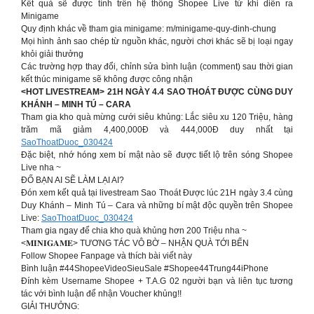
Kết quả sẽ được tính trên hệ thống Shopee Live từ khi diễn ra
Minigame
Quy định khác về tham gia minigame: m/minigame-quy-dinh-chung
Mọi hình ảnh sao chép từ nguồn khác, người chơi khác sẽ bị loại ngay
khỏi giải thưởng
Các trường hợp thay đổi, chỉnh sửa bình luận (comment) sau thời gian
kết thúc minigame sẽ không được công nhận
<HOT LIVESTREAM> 21H NGÀY 4.4 SAO THOÁT ĐƯỢC CÙNG DUY
KHÁNH – MINH TÚ – CARA
Tham gia kho quà mừng cưới siêu khủng: Lắc siêu xu 120 Triệu, hàng
trăm mã giảm 4,400,000Đ và 444,000Đ duy nhất tại
SaoThoatDuoc_030424
Đặc biệt, nhớ hóng xem bí mật nào sẽ được tiết lộ trên sóng Shopee
Live nha ~
ĐỐ BẠN AI SẼ LÀM LẠI AI?
Đón xem kết quả tại livestream Sao Thoát Được lúc 21H ngày 3.4 cùng
Duy Khánh – Minh Tú – Cara và những bí mật độc quyền trên Shopee
Live:
SaoThoatDuoc_030424
Tham gia ngay để chia kho quà khủng hơn 200 Triệu nha ~
<𝐌𝐈𝐍𝐈𝐆𝐀𝐌𝐄> TƯƠNG TÁC VÔ BỜ – NHẬN QUÀ TỚI BẾN
Follow Shopee Fanpage và thích bài viết này
Bình luận #44ShopeeVideoSieuSale #Shopee44Trung44iPhone
Đính kèm Username Shopee + T.A.G 02 người bạn và liên tục tương
tác với bình luận để nhận Voucher khủng!!
GIẢI THƯỞNG: