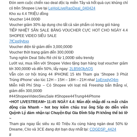
Đón xem cuộc chiến rao deal độc lạ miền Tây và hốt quà cực khủng chỉ
có trên Shopee Live tại
LeHoiLiveRaoDeal_040424
Kho xu 4.4 TRIỆU đồng
Voucher 144.000Đ
Voucher giảm 30% áp dụng cho tất cả sản phẩm có trong giỏ hàng
TIẾP NHIỆT SĂN SALE BẰNG VOUCHER CỰC HOT CHO NGÀY 4.4
SHOPEE VIDEO SIÊU SALE ️️
7fCpq9ybxx
Voucher điện tử giảm đến 3,000,000Đ
Voucher thời trang giảm đến 300,000Đ
Tung nghìn Deal Siêu Rẻ chỉ từ 1,000Đ siêu trendy
Lướt vui, mua liền với Shopee Video tặng bạn hàng loạt voucher giảm
tới 300,000Đ và đến 50%, lấy ngay:
2LB56QbAQS
Vẫn còn cơ hội trúng 44 IPHONE 15 khi Tham gia ‘Shopee 3 Phút
Trúng iPhone’ vào lúc 12H – 15H – 18H – 21H nha!
1qEnxdyQ4m
Miễn Hết Phí Ship – Có Shopee với loạt mã Freeship bắn thẳng ví,
giảm đến 300,000Đ
#44ShopeeVideoSieuSale #Shopee44Trung44iPhone
<HOT LIVESTREAM> 11:45 NGÀY 4.4: Màn đột nhập để ra mắt chấn
động của Nhanh – hot boy kiêm cháu trai ông Sốp do diễn viên
Quỳnh Lý đảm nhận tại Chuyện Đại Gia Đình Sốp Pi không thể bỏ lỡ
~
Tham gia ngay lắc siêu xu 40 Triệu Xu cùng hàng ngàn deal 50% từ
Dreame, Clio và 3CE đang đợi bạn duy nhất tại:
CDGDSP_4424
#