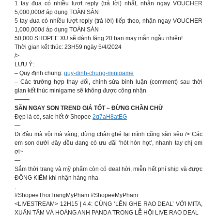
1 tay đua có nhiều lượt reply (trả lời) nhất, nhận ngay VOUCHER
5,000,000đ áp dụng TOÀN SÀN
5 tay đua có nhiều lượt reply (trả lời) tiếp theo, nhận ngay VOUCHER
1,000,000đ áp dụng TOÀN SÀN
50,000 SHOPEE XU sẽ dành tặng 20 bạn may mắn ngẫu nhiên!
Thời gian kết thúc: 23H59 ngày 5/4/2024
/>
LƯU Ý:
– Quy định chung:
quy-dinh-chung-minigame
– Các trường hợp thay đổi, chỉnh sửa bình luận (comment) sau thời
gian kết thúc minigame sẽ không được công nhận
——–
SĂN NGAY SON TREND GIÁ TỐT – ĐỪNG CHẦN CHỪ
Đẹp là có, sale hết ở Shopee
2q7aH8atEG
—
Đi đâu mà vội mà vàng, dừng chân ghé lại mình cũng săn sêu /> Các
em son dưới đây đều đang có ưu đãi ‘hót hòn họt’, nhanh tay chị em
ơi~
—
Sắm thời trang và mỹ phẩm còn có deal hời, miễn hết phí ship và được
ĐỒNG KIỂM khi nhận hàng nha
.
#ShopeeThoiTrangMyPham #ShopeeMyPham
<LIVESTREAM> 12H15 | 4.4: CÙNG ‘LÊN GHE RAO DEAL’ VỚI MITA,
XUÂN TÂM VÀ HOÀNG ANH PANDA TRONG LỄ HỘI LIVE RAO DEAL