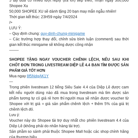
5 tay đua có nhiều lượt reply (trả lời) tiếp theo, nhận ngay 300,000
Shopee Xu
50,000 SHOPEE XU sẽ dành tặng 20 bạn may mắn ngẫu nhiên!
Thời gian kết thúc: 23H59 ngày 7/4/2024
/>
LƯU Ý:
– Quy định chung:
quy-dinh-chung-minigame
– Các trường hợp thay đổi, chỉnh sửa bình luận (comment) sau thời
gian kết thúc minigame sẽ không được công nhận
——–
SHOPEE TẶNG NGAY VOUCHER CHÊNH LỆCH, NẾU SAU KHI
CHỐT ĐƠN TRONG LIVESTREAM DIỆP LÊ 4.4 BẠN TÌM ĐƯỢC SẢN
PHẨM GIÁ TỐT HƠN
Mua ngay
8f5NdgAK1Y
—
Trong phiên livestream 12 tiếng Siêu Sale 4.4 của Diệp Lê được cam
kết nếu người dùng nào đã mua trong livestream mà tìm được sản
phẩm tương tự có giá rẻ hơn thì người mua sẽ nhận được voucher từ
Shopee với trị giá = giá sản phẩm chênh lệch + thêm 5% của giá trị
chênh lệch đó.
Lưu ý:
Voucher này do Shopee tài trợ duy nhất cho phiên livestream 4.4 của
Diệp Lê (không phải do nhãn hàng tài trợ).
Sản phầm so sánh phải thuộc Shopee Mall hoặc các shop chính hãng
của thương hiệu.