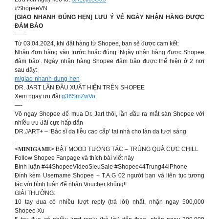
#ShopeeVN
[GIAO NHANH ĐÚNG HẸN] LƯU Ý VÊ NGÀY NHẬN HÀNG ĐƯỢC
ĐẢM BẢO
——
Từ 03.04.2024, khi đặt hàng từ Shopee, bạn sẽ được cam kết:
Nhận đơn hàng vào trước hoặc đúng ‘Ngày nhận hàng được Shopee
đảm bảo’. Ngày nhận hàng Shopee đảm bảo được thể hiện ở 2 nơi
sau đây:
m/giao-nhanh-dung-hen
DR. JART LẦN ĐẦU XUẤT HIỆN TRÊN SHOPEE
Xem ngay ưu đãi
g36SmZwVo
—-
Vô ngay Shopee để mua Dr. Jart thôi, lần đầu ra mắt sàn Shopee với
nhiều ưu đãi cực hấp dẫn
DR.JART+ – ‘Bác sĩ da liễu cao cấp’ tại nhà cho làn da tươi sáng
.
<𝐌𝐈𝐍𝐈𝐆𝐀𝐌𝐄> BẬT MOOD TƯƠNG TÁC – TRÚNG QUÀ CỰC CHILL
Follow Shopee Fanpage và thích bài viết này
Bình luận #44ShopeeVideoSieuSale #Shopee44Trung44iPhone
Đính kèm Username Shopee + T.A.G 02 người bạn và liên tục tương
tác với bình luận để nhận Voucher khủng!!
GIẢI THƯỞNG:
10 tay đua có nhiều lượt reply (trả lời) nhất, nhận ngay 500,000
Shopee Xu