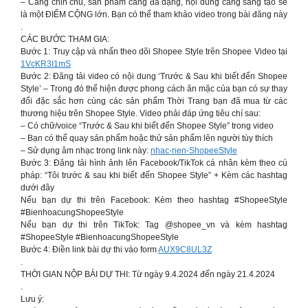
– Càng chỉn chu, sản phẩm càng đa dạng, nội dung càng sáng tạo sẽ
là một ĐIỂM CỘNG lớn. Bạn có thể tham khảo video trong bài đăng này
.
CÁC BƯỚC THAM GIA:
Bước 1: Truy cập và nhấn theo dõi Shopee Style trên Shopee Video tại
1VcKR3I1mS
Bước 2: Đăng tải video có nội dung ‘Trước & Sau khi biết đến Shopee
Style’ – Trong đó thể hiện được phong cách ăn mặc của bạn có sự thay
đổi đặc sắc hơn cùng các sản phẩm Thời Trang bạn đã mua từ các
thương hiệu trên Shopee Style. Video phải đáp ứng tiêu chí sau:
– Có chữ/voice “Trước & Sau khi biết đến Shopee Style” trong video
– Bạn có thể quay sản phẩm hoặc thử sản phẩm lên người tùy thích
– Sử dụng âm nhạc trong link này:
nhac-nen-ShopeeStyle
Bước 3: Đăng tải hình ảnh lên Facebook/TikTok cá nhân kèm theo cú
pháp: “Tôi trước & sau khi biết đến Shopee Style” + Kèm các hashtag
dưới đây
Nếu bạn dự thi trên Facebook: Kèm theo hashtag #ShopeeStyle
#BienhoacungShopeeStyle
Nếu bạn dự thi trên TikTok: Tag @shopee_vn và kèm hashtag
#ShopeeStyle #BienhoacungShopeeStyle
Bước 4: Điền link bài dự thi vào form
AUX9C8UL3Z
.
THỜI GIAN NỘP BÀI DỰ THI: Từ ngày 9.4.2024 đến ngày 21.4.2024
.
Lưu ý: