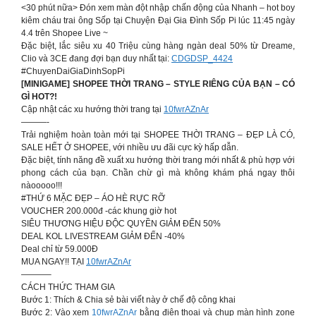
<30 phút nữa> Đón xem màn đột nhập chấn động của Nhanh – hot boy
kiêm cháu trai ông Sốp tại Chuyện Đại Gia Đình Sốp Pi lúc 11:45 ngày
4.4 trên Shopee Live ~
Đặc biệt, lắc siêu xu 40 Triệu cùng hàng ngàn deal 50% từ Dreame,
Clio và 3CE đang đợi bạn duy nhất tại:
CDGDSP_4424
#ChuyenDaiGiaDinhSopPi
[MINIGAME] SHOPEE THỜI TRANG – STYLE RIÊNG CỦA BẠN – CÓ
GÌ HOT?!
Cập nhật các xu hướng thời trang tại
10fwrAZnAr
———-
Trải nghiệm hoàn toàn mới tại SHOPEE THỜI TRANG – ĐẸP LÀ CÓ,
SALE HẾT Ở SHOPEE, với nhiều ưu đãi cực kỳ hấp dẫn.
Đặc biệt, tính năng đề xuất xu hướng thời trang mới nhất & phù hợp với
phong cách của bạn. Chần chừ gì mà không khám phá ngay thôi
nàooooo!!!
#THỨ 6 MẶC ĐẸP – ÁO HÈ RỰC RỠ
VOUCHER 200.000đ -các khung giờ hot
SIÊU THƯƠNG HIỆU ĐỘC QUYỀN GIẢM ĐẾN 50%
DEAL KOL LIVESTREAM GIẢM ĐẾN -40%
Deal chỉ từ 59.000Đ
MUA NGAY!! TẠI
10fwrAZnAr
———–
CÁCH THỨC THAM GIA
Bước 1: Thích & Chia sẻ bài viết này ở chế độ công khai
Bước 2: Vào xem
10fwrAZnAr
bằng điện thoại và chụp màn hình zone