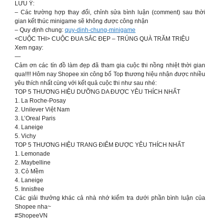
LƯU Ý:
– Các trường hợp thay đổi, chỉnh sửa bình luận (comment) sau thời
gian kết thúc minigame sẽ không được công nhận
– Quy định chung:
quy-dinh-chung-minigame
<CUỘC THI> CUỘC ĐUA SẮC ĐẸP – TRÚNG QUÀ TRĂM TRIỆU
Xem ngay:
—
Cảm ơn các tín đồ làm đẹp đã tham gia cuộc thi nồng nhiệt thời gian
qua!!!! Hôm nay Shopee xin công bố Top thương hiệu nhận được nhiều
yêu thích nhất cùng với kết quả cuộc thi như sau nhé:
TOP 5 THƯƠNG HIỆU DƯỠNG DA ĐƯỢC YÊU THÍCH NHẤT
1. La Roche-Posay
2. Unilever Việt Nam
3. L’Oreal Paris
4. Laneige
5. Vichy
TOP 5 THƯƠNG HIỆU TRANG ĐIỂM ĐƯỢC YÊU THÍCH NHẤT
1. Lemonade
2. Maybelline
3. Cỏ Mềm
4. Laneige
5. Innisfree
Các giải thưởng khác cả nhà nhớ kiểm tra dưới phần bình luận của
Shopee nha~
#ShopeeVN