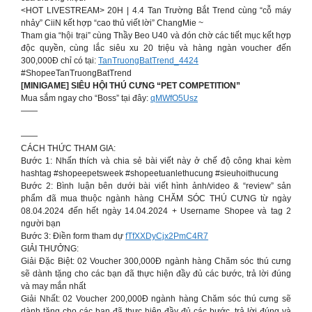
<HOT LIVESTREAM> 20H | 4.4 Tan Trường Bắt Trend cùng “cỗ máy
nhảy” CiiN kết hợp “cao thủ viết lời” ChangMie ~
Tham gia “hội trại” cùng Thầy Beo U40 và đón chờ các tiết mục kết hợp
độc quyền, cùng lắc siêu xu 20 triệu và hàng ngàn voucher đến
300,000Đ chỉ có tại:
TanTruongBatTrend_4424
#ShopeeTanTruongBatTrend
[MINIGAME] SIÊU HỘI THÚ CƯNG “PET COMPETITION”
Mua sắm ngay cho “Boss” tại đây:
qMWfO5Usz
——
——
CÁCH THỨC THAM GIA:
Bước 1: Nhấn thích và chia sẻ bài viết này ở chế độ công khai kèm
hashtag #shopeepetsweek #shopeetuanlethucung #sieuhoithucung
Bước 2: Bình luận bên dưới bài viết hình ảnh/video & “review” sản
phẩm đã mua thuộc ngành hàng CHĂM SÓC THÚ CƯNG từ ngày
08.04.2024 đến hết ngày 14.04.2024 + Username Shopee và tag 2
người bạn
Bước 3: Điền form tham dự
fTfXXDyCjx2PmC4R7
GIẢI THƯỞNG:
Giải Đặc Biệt: 02 Voucher 300,000Đ ngành hàng Chăm sóc thú cưng
sẽ dành tặng cho các bạn đã thực hiện đầy đủ các bước, trả lời đúng
và may mắn nhất
Giải Nhất: 02 Voucher 200,000Đ ngành hàng Chăm sóc thú cưng sẽ
dành tặng cho các bạn đã thực hiện đầy đủ các bước, trả lời đúng và