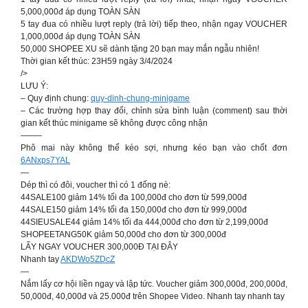
5,000,000đ áp dụng TOÀN SÀN
5 tay đua có nhiều lượt reply (trả lời) tiếp theo, nhận ngay VOUCHER
1,000,000đ áp dụng TOÀN SÀN
50,000 SHOPEE XU sẽ dành tặng 20 bạn may mắn ngẫu nhiên!
Thời gian kết thúc: 23H59 ngày 3/4/2024
/>
LƯU Ý:
– Quy định chung:
quy-dinh-chung-minigame
– Các trường hợp thay đổi, chỉnh sửa bình luận (comment) sau thời
gian kết thúc minigame sẽ không được công nhận
——–
Phô mai này không thể kéo sợi, nhưng kéo bạn vào chốt đơn
6ANxps7YAL
—
Dép thì có đôi, voucher thì có 1 đống nè:
44SALE100 giảm 14% tối đa 100,000đ cho đơn từ 599,000đ
44SALE150 giảm 14% tối đa 150,000đ cho đơn từ 999,000đ
44SIEUSALE44 giảm 14% tối đa 444,000đ cho đơn từ 2,199,000đ
SHOPEETANG50K giảm 50,000đ cho đơn từ 300,000đ
LẤY NGAY VOUCHER 300,000Đ TẠI ĐÂY
Nhanh tay
AKDWo5ZDcZ
—
Nắm lấy cơ hội liền ngay và lập tức. Voucher giảm 300,000đ, 200,000đ,
50,000đ, 40,000đ và 25.000đ trên Shopee Video. Nhanh tay nhanh tay