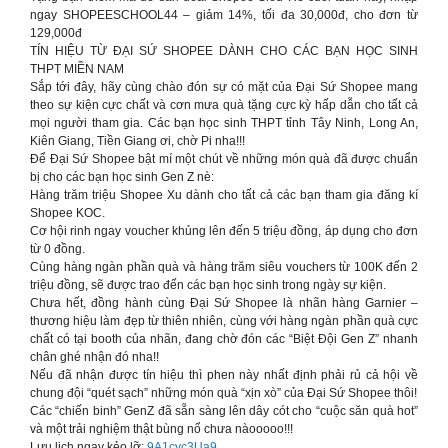
ngay SHOPEESCHOOL44 – giảm 14%, tối đa 30,000đ, cho đơn từ
129,000đ
TÍN HIỆU TỪ ĐẠI SỨ SHOPEE DÀNH CHO CÁC BẠN HỌC SINH
THPT MIỀN NAM
Sắp tới đây, hãy cùng chào đón sự có mặt của Đại Sứ Shopee mang
theo sự kiện cực chất và cơn mưa quà tặng cực kỳ hấp dẫn cho tất cả
mọi người tham gia. Các bạn học sinh THPT tỉnh Tây Ninh, Long An,
Kiên Giang, Tiền Giang ơi, chờ Pi nha!!!
Để Đại Sứ Shopee bật mí một chút về những món quà đã được chuẩn
bị cho các bạn học sinh Gen Z nè:
Hàng trăm triệu Shopee Xu dành cho tất cả các bạn tham gia đăng kí
Shopee KOC.
Cơ hội rinh ngay voucher khủng lên đến 5 triệu đồng, áp dụng cho đơn
từ 0 đồng.
Cùng hàng ngàn phần quà và hàng trăm siêu vouchers từ 100K đến 2
triệu đồng, sẽ được trao đến các bạn học sinh trong ngày sự kiện.
Chưa hết, đồng hành cùng Đại Sứ Shopee là nhãn hàng Garnier –
thương hiệu làm đẹp từ thiên nhiên, cùng với hàng ngàn phần quà cực
chất có tại booth của nhãn, đang chờ đón các “Biệt Đội Gen Z” nhanh
chân ghé nhận đó nha!!
Nếu đã nhận được tín hiệu thì phen này nhất định phải rủ cả hội về
chung đội “quét sạch” những món quà “xịn xò” của Đại Sứ Shopee thôi!
Các “chiến binh” GenZ đã sẵn sàng lên dây cót cho “cuộc săn quà hot”
và một trải nghiệm thật bùng nổ chưa nàooooo!!!
Lưu lịch ngay kẻo lỡ:
9A1cyc3Ua9