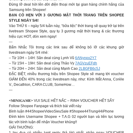
Đừng lỡ deal hời lên đời điện thoại mới tại gian hàng chính hãng của
Samsung trên Shopee!
BẠN CÓ HẸN VỚI 3 GƯƠNG MẶT THỜI TRANG TRÊN SHOPEE
STYLE NGÀY 5/4!
Vào THỨ 6 – ngày 5/4 tuần này, “bữa tiệc” thời trang sẽ quay trở lại trên
livetream Shopee Style, quy tụ 3 gương mặt thời trang & các thương
hiệu cực HOT, đón xem ngay!
—
Bấm Nhắc Tôi trong các link sau để không bỏ lỡ các khung giờ
livestream ngày 5/4 nhé:
– Từ 10H – 14H: Săn deal cùng Lynh Vũ
6ANynpx2Y7
– Từ 15H – 19H: Săn deal cùng Thảo Vy
7AGVzuEFdh
– Từ 20H – 24H: Săn deal cùng Mạnh Cao
2LBGFB6c5J
ĐẶC BIỆT, nhiều thương hiệu trên Shopee Style sẽ mang tới voucher
GIẢM ĐẾN 40% trong các livestream này, như: Kính Mắt Anna, Corèle
V., Decathlon, CARA CLUB, SomeHow…
—
<𝐌𝐈𝐍𝐈𝐆𝐀𝐌𝐄> VUI SALE HẾT NẤC – RINH VOUCHER HẾT SẨY
Follow Shopee Fanpage và thích bài viết này
Bình luận #44ShopeeVideoSieuSale #Shopee44Trung44iPhone
Đính kèm Username Shopee + T.A.G 02 người bạn và liên tục tương
tác với bình luận để nhận Voucher khủng!!
GIẢI THƯỞNG:
1 tay đua có nhiều lượt reply (trả lời) nhất, nhận ngay VOUCHER