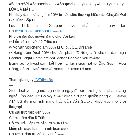
#ShopeeVN #Shopeebeauty #Shopeebeautytuesday #beautytuesday
LÓA CẢ MẮT…
Khi thấy danh sách giảm 50% từ các siêu thương hiệu của Chuyện Đại
Gia Đình Sốp Pi ~
Lúc 11:45 trên Shopee Live, nhắc tôi ngay tại:
ChuyenDaiGiaDinhSopPi_4424
Kho ưu đãi độc quyền đang chờ đợi bạn:
/> Lắc siêu xu với 40 Triệu xu
/> Vô vàn voucher giảm 50% từ Clio, 3CE, Dreame
/> Hàng trăm Deal 50% cho sản phẩm “Dưỡng chất cho da dầu mụn
Garnier Bright Complete Anti-Acnes Booster Serum 4%”
Đừng bỏ lở livestream kết hợp hài kịch siêu hot từ Ông Sốp – Hữu
Đằng, Cô Pi – Khả Như và Nhanh – Quỳnh Lý nha!
Tham gia ngay
4VFdivtL8s
—
Siêu deal về làng mời bạn chớp ngay để sở hữu bộ siêu phẩm công
nghệ đỉnh cao, từ: Galaxy S24 Series bứt phá quyền năng AI, Galaxy
A14 5G đủ mọi tính năng hấp dẫn đến Galaxy Flip5 gập mở thời
thượng!
Ưu đãi trực tiếp đến 50%
Giảm thêm đến 5 Triệu
Hỗ trợ Trả Góp 0% tiện lợi mua sắm
Miễn phí giao hàng nhanh toàn quốc
Chương trình ưu đãi duy nhất 4.4