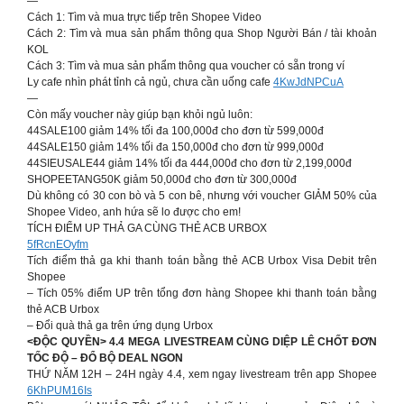
—
Cách 1: Tìm và mua trực tiếp trên Shopee Video
Cách 2: Tìm và mua sản phẩm thông qua Shop Người Bán / tài khoản
KOL
Cách 3: Tìm và mua sản phẩm thông qua voucher có sẵn trong ví
Ly cafe nhìn phát tỉnh cả ngủ, chưa cần uống cafe
4KwJdNPCuA
—
Còn mấy voucher này giúp bạn khỏi ngủ luôn:
44SALE100 giảm 14% tối đa 100,000đ cho đơn từ 599,000đ
44SALE150 giảm 14% tối đa 150,000đ cho đơn từ 999,000đ
44SIEUSALE44 giảm 14% tối đa 444,000đ cho đơn từ 2,199,000đ
SHOPEETANG50K giảm 50,000đ cho đơn từ 300,000đ
Dù không có 30 con bò và 5 con bê, nhưng với voucher GIẢM 50% của
Shopee Video, anh hứa sẽ lo được cho em!
TÍCH ĐIỂM UP THẢ GA CÙNG THẺ ACB URBOX
5fRcnEOyfm
Tích điểm thả ga khi thanh toán bằng thẻ ACB Urbox Visa Debit trên
Shopee
– Tích 05% điểm UP trên tổng đơn hàng Shopee khi thanh toán bằng
thẻ ACB Urbox
– Đổi quà thả ga trên ứng dụng Urbox
<ĐỘC QUYỀN> 4.4 MEGA LIVESTREAM CÙNG DIỆP LÊ CHỐT ĐƠN
TỐC ĐỘ – ĐỔ BỘ DEAL NGON
THỨ NĂM 12H – 24H ngày 4.4, xem ngay livestream trên app Shopee
6KhPUM16Is