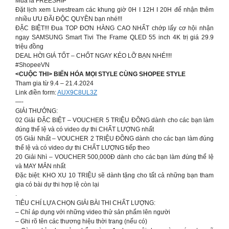
Mua là FREESHIP
Đặt lịch xem Livestream các khung giờ 0H I 12H I 20H để nhận thêm
nhiều ƯU ĐÃI ĐỘC QUYỀN bạn nhé!!!
ĐẶC BIỆT!!! Đua TOP ĐƠN HÀNG CAO NHẤT chớp lấy cơ hội nhận
ngay SAMSUNG Smart Tivi The Frame QLED 55 inch 4K trị giá 29.9
triệu đồng
DEAL HỜI GIÁ TỐT – CHỐT NGAY KẺO LỠ BẠN NHÉ!!!!
#ShopeeVN
<CUỘC THI> BIẾN HÓA MỌI STYLE CÙNG SHOPEE STYLE
Tham gia từ 9.4 – 21.4.2024
Link điền form:
AUX9C8UL3Z
—-
GIẢI THƯỞNG:
02 Giải ĐẶC BIỆT – VOUCHER 5 TRIỆU ĐỒNG dành cho các bạn làm
đúng thể lệ và có video dự thi CHẤT LƯỢNG nhất
05 Giải Nhất – VOUCHER 2 TRIỆU ĐỒNG dành cho các bạn làm đúng
thể lệ và có video dự thi CHẤT LƯỢNG tiếp theo
20 Giải Nhì – VOUCHER 500,000Đ dành cho các bạn làm đúng thể lệ
và MAY MẮN nhất
Đặc biệt: KHO XU 10 TRIỆU sẽ dành tặng cho tất cả những bạn tham
gia có bài dự thi hợp lệ còn lại
.
TIÊU CHÍ LỰA CHỌN GIẢI BÀI THI CHẤT LƯỢNG:
– Chỉ áp dụng với những video thử sản phẩm lên người
– Ghi rõ tên các thương hiệu thời trang (nếu có)