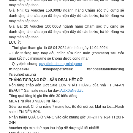
may mắn tiếp theo
Giải Nhì: 02 Voucher 150,000Đ ngành hàng Chăm sóc thú cưng sẽ
dành tặng cho các bạn đã thực hiện đầy đủ các bước, trả lời đúng và
may mắn tiếp theo
Giải Ba: 20 Voucher 100,000Đ ngành hàng Chăm sóc thú cưng sẽ
dành tặng cho các bạn đã thực hiện đầy đủ các bước, trả lời đúng và
may mắn tiếp theo
LƯU Ý:
– Thời gian tham gia: từ 08.04.2024 đến hết ngày 14.04.2024
– Các trường hợp thay đổi, chỉnh sửa bình luận (comment) sau thời
gian kết thúc minigame sẽ không được công nhận
– Quy định chung:
quy-dinh-chung-minigame
#ShopeeVN #shopeepetsweek #shopeetuanlethucung
#sieuhoithucung
THÁNG TƯ RẠNG RỠ – SĂN DEAL HẾT CỠ
Rộn ràng chào đón Đợt Sale LỚN NHẤT THÁNG của nhà FT JAPAN
BEAUTY Săn sale ngay tại đây:
AUX0aNeUZL
Tổng quà tặng trị giá lên đến 30 triệu đồng
MUA 1 NHẬN 3 MUA 3 NHẬN 6
Sữa rửa mặt, Chống nắng 7 màng lọc, Bộ đôi gội xả, Mặt nạ tóc…Flash
sale LÊN ĐẾN 50%
Nhận thêm QUÀ GIỜ VÀNG vào các khung giờ 0H-2H I 9H-24H I 20H-
24H
Voucher xịn mịn chờ bạn thu thập để được giá tốt nhất!!!