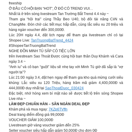
freeship
Ở ĐÂU CÓ HỘI BẠN “HOT”, Ở ĐÓ CÓ TREND VUI…
Nhất là ở trên sóng livestream Tan Trường Bắt Trend 4.4 này ~
Tham gia “hội trại” cùng Thầy Beo U40, bộ đôi tài năng CiiN và
ChangMie. Đón chờ các tiết mục hấp dẫn, cùng lắc siêu xu 20 triệu và
hàng ngàn voucher đến 300,000Đ.
Lúc 20H ngày 4.4, đặt lịch ngay để tham gia livestream chỉ có tại
Shopee Live:
TanTruongBatTrend_4424
#ShopeeTanTruongBatTrend
NGHE ĐỒN MINH TÚ SẮP CÓ TIỆC LỚN
trên livestream Sao Thoát Được cùng hội bạn thân Duy Khánh và Cara
ngày 3.4 ~
“Anh iu” và cô bạn “guột” liệu sẽ nhẹ tay với Minh Tú giờ đã sắp là “vợ
người ta”?
Lúc 21:00 ngày 3.4, đặt hẹn ngay để tham gia kho quà mừng cưới siêu
khủng: Lắc siêu xu 120 Triệu, hàng trăm mã giảm 4,400,000Đ và
444,000Đ duy nhất tại
SaoThoatDuoc_030424
Đặc biệt, nhớ hóng xem bí mật nào sẽ được tiết lộ trên sóng Shopee
Live nha ~
LÀM ĐẸP CHUẨN HÀN – SĂN NGÀN DEAL ĐẸP
Khám phá và mua ngay:
7KZp6TVffn
Deal trang điểm đồng giá 99,000Đ
VOUCHER GIẢM 100,000Đ
Livestream giờ vàng voucher giảm đến 25%
Seller voucher siêu hấp dẫn giảm 50,000Đ cho đơn 0Đ