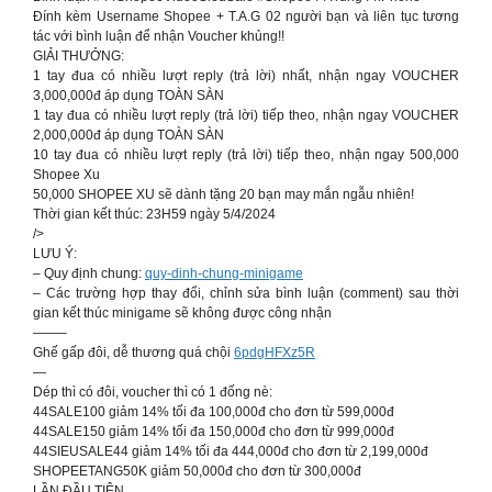
Đính kèm Username Shopee + T.A.G 02 người bạn và liên tục tương
tác với bình luận để nhận Voucher khủng!!
GIẢI THƯỞNG:
1 tay đua có nhiều lượt reply (trả lời) nhất, nhận ngay VOUCHER
3,000,000đ áp dụng TOÀN SÀN
1 tay đua có nhiều lượt reply (trả lời) tiếp theo, nhận ngay VOUCHER
2,000,000đ áp dụng TOÀN SÀN
10 tay đua có nhiều lượt reply (trả lời) tiếp theo, nhận ngay 500,000
Shopee Xu
50,000 SHOPEE XU sẽ dành tặng 20 bạn may mắn ngẫu nhiên!
Thời gian kết thúc: 23H59 ngày 5/4/2024
/>
LƯU Ý:
– Quy định chung:
quy-dinh-chung-minigame
– Các trường hợp thay đổi, chỉnh sửa bình luận (comment) sau thời
gian kết thúc minigame sẽ không được công nhận
——–
Ghế gấp đôi, dễ thương quá chội
6pdgHFXz5R
—
Dép thì có đôi, voucher thì có 1 đống nè:
44SALE100 giảm 14% tối đa 100,000đ cho đơn từ 599,000đ
44SALE150 giảm 14% tối đa 150,000đ cho đơn từ 999,000đ
44SIEUSALE44 giảm 14% tối đa 444,000đ cho đơn từ 2,199,000đ
SHOPEETANG50K giảm 50,000đ cho đơn từ 300,000đ
LẦN ĐẦU TIÊN…