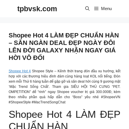
Skip
tpbvsk.com
to
Menu
content
Shopee Hot 4 LÀM ĐẸP CHUẨN HÀN
– SĂN NGÀN DEAL ĐẸP NGÀY ĐÔI
LÊN ĐỜI GALAXY NHẬN NGAY GIÁ
HỜI VÔ ĐỐI
Shopee Hot 4
Shopee Style – Kênh thời trang đón đầu xu hướng, kết
hợp với các thương hiệu đình đám cùng hàng loạt KOL nổi tiếng. Đón
xem mỗi Thứ 6 hàng tuần để gặp gỡ và săn deal hời cùng 9 gương mặt
‘Mặc Trend Sống Chất’. Tham gia SIÊU HỘI THÚ CƯNG “PET.
OMPETITION” để “rinh” ngay Shopee voucher trị giá 300.000Đ, kèm
theo nhiều phần quà hấp dẫn cho “Boss” yêu nhé #ShopeeVN
#ShopeeStyle #MacTrendSongChat
Shopee Hot 4 LÀM ĐẸP
CHUẨN HÀN