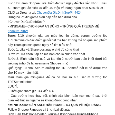
Lúc 11:45 trên Shopee Live, bấm đặt lịch ngay để chia liền kho 5 Triệu
Xu, tham gia lắc siêu xu đến 40 triệu và hàng ngàn deal 50% từ 3CE,
CLIO và Dreama tại:
ChuyenDaiGiaDinhSopPi_4424
Đừng bỏ lỡ Minigame siêu hấp dẫn bên dưới nha ~
#ChuyenDaiGiaDinhSopPi
<MINIGAME> CHỌN ĐÁP ÁN ĐÚNG – TRÚNG QUÀ TRESEMMÉ
6pda0M1VuW
Được 7/10 chuyên gia tạo mẫu tóc tin dùng, serum dưỡng tóc
TRESemmé có đặc điểm gì nổi bật mà bạn không thể bỏ qua sản phẩm
này Tham gia minigame ngay để tìm hiểu nhé!
Bước 1: Like và Share post này ở chế độ công khai
Bước 2: Lựa chọn đáp án mà bạn cho là chính xác nhất
Bước 3: Bình luận kết quả và tag tên 2 người bạn thân thiết dưới bài
viết này (nhớ để lại username Shopee nha)
Quà tặng: 10 chai Serum dưỡng tóc TRESemmé bất kì sẽ được trao
cho 10 may mắn nhất.
Mau tham gia minigame để có cơ hội sở hữu serum dưỡng tóc
TRESemmé nhé!
LƯU Ý:
– Thời gian tham gia: 3.4 đến 6.4
– Các trường hợp thay đổi, chỉnh sửa bình luận (comment) sau thời
gian kết thúc minigame sẽ không được công nhận
<𝐌𝐈𝐍𝐈𝐆𝐀𝐌𝐄> SĂN SALE HÂN HOAN – 4.4 QUÀ VỀ RỘN RÀNG
Follow Shopee Fanpage và thích bài viết này
Bình luận #44ShopeeVideoSieuSale #Shopee44Trung44iPhone