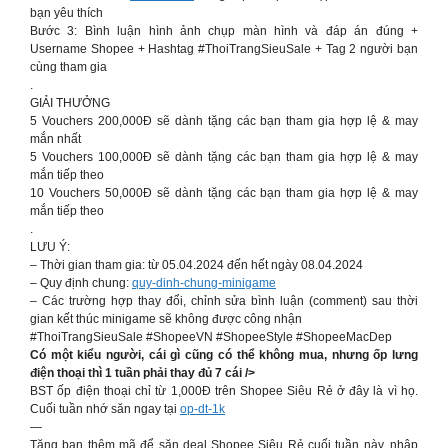
bạn yêu thích
Bước 3: Bình luận hình ảnh chụp màn hình và đáp án đúng +
Username Shopee + Hashtag #ThoiTrangSieuSale + Tag 2 người bạn
cùng tham gia
.
GIẢI THƯỞNG
5 Vouchers 200,000Đ sẽ dành tặng các bạn tham gia hợp lệ & may
mắn nhất
5 Vouchers 100,000Đ sẽ dành tặng các bạn tham gia hợp lệ & may
mắn tiếp theo
10 Vouchers 50,000Đ sẽ dành tặng các bạn tham gia hợp lệ & may
mắn tiếp theo
.
LƯU Ý:
– Thời gian tham gia: từ 05.04.2024 đến hết ngày 08.04.2024
– Quy định chung:
quy-dinh-chung-minigame
– Các trường hợp thay đổi, chỉnh sửa bình luận (comment) sau thời
gian kết thúc minigame sẽ không được công nhận
#ThoiTrangSieuSale #ShopeeVN #ShopeeStyle #ShopeeMacDep
Có một kiểu người, cái gì cũng có thể không mua, nhưng ốp lưng
điện thoại thì 1 tuần phải thay đủ 7 cái />
BST ốp điện thoại chỉ từ 1,000Đ trên Shopee Siêu Rẻ ở đây là vì họ.
Cuối tuần nhớ săn ngay tại
op-dt-1k
—
Tặng bạn thêm mã để săn deal Shopee Siêu Rẻ cuối tuần này, nhập