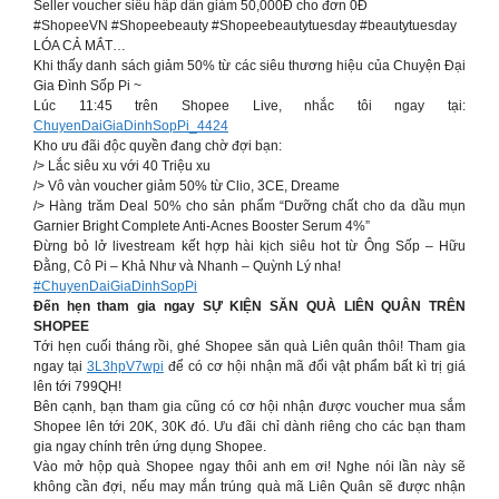
Seller voucher siêu hấp dẫn giảm 50,000Đ cho đơn 0Đ
#ShopeeVN #Shopeebeauty #Shopeebeautytuesday #beautytuesday
LÓA CẢ MẮT…
Khi thấy danh sách giảm 50% từ các siêu thương hiệu của Chuyện Đại
Gia Đình Sốp Pi ~
Lúc 11:45 trên Shopee Live, nhắc tôi ngay tại:
ChuyenDaiGiaDinhSopPi_4424
Kho ưu đãi độc quyền đang chờ đợi bạn:
/> Lắc siêu xu với 40 Triệu xu
/> Vô vàn voucher giảm 50% từ Clio, 3CE, Dreame
/> Hàng trăm Deal 50% cho sản phẩm “Dưỡng chất cho da dầu mụn
Garnier Bright Complete Anti-Acnes Booster Serum 4%”
Đừng bỏ lở livestream kết hợp hài kịch siêu hot từ Ông Sốp – Hữu
Đằng, Cô Pi – Khả Như và Nhanh – Quỳnh Lý nha!
#ChuyenDaiGiaDinhSopPi
Đến hẹn tham gia ngay SỰ KIỆN SĂN QUÀ LIÊN QUÂN TRÊN
SHOPEE
Tới hẹn cuối tháng rồi, ghé Shopee săn quà Liên quân thôi! Tham gia
ngay tại
3L3hpV7wpi
để có cơ hội nhận mã đổi vật phẩm bất kì trị giá
lên tới 799QH!
Bên cạnh, bạn tham gia cũng có cơ hội nhận được voucher mua sắm
Shopee lên tới 20K, 30K đó. Ưu đãi chỉ dành riêng cho các bạn tham
gia ngay chính trên ứng dụng Shopee.
Vào mở hộp quà Shopee ngay thôi anh em ơi! Nghe nói lần này sẽ
không cần đợi, nếu may mắn trúng quà mã Liên Quân sẽ được nhận