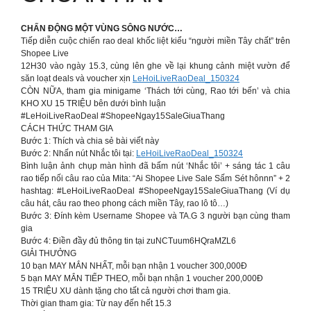
CHẤN ĐỘNG MỘT VÙNG SÔNG NƯỚC…
Tiếp diễn cuộc chiến rao deal khốc liệt kiểu “người miền Tây chất” trên
Shopee Live
12H30 vào ngày 15.3, cùng lên ghe về lại khung cảnh miệt vườn để
săn loạt deals và voucher xịn
LeHoiLiveRaoDeal_150324
CÒN NỮA, tham gia minigame ‘Thách tới cùng, Rao tới bến’ và chia
KHO XU 15 TRIỆU bên dưới bình luận
#LeHoiLiveRaoDeal #ShopeeNgay15SaleGiuaThang
CÁCH THỨC THAM GIA
Bước 1: Thích và chia sẻ bài viết này
Bước 2: Nhấn nút Nhắc tôi tại:
LeHoiLiveRaoDeal_150324
Bình luận ảnh chụp màn hình đã bấm nút ‘Nhắc tôi’ + sáng tác 1 câu
rao tiếp nối câu rao của Mita: “Ai Shopee Live Sale Sấm Sét hônnn” + 2
hashtag: #LeHoiLiveRaoDeal #ShopeeNgay15SaleGiuaThang (Ví dụ
câu hát, câu rao theo phong cách miền Tây, rao lô tô…)
Bước 3: Đính kèm Username Shopee và TA.G 3 người bạn cùng tham
gia
Bước 4: Điền đầy đủ thông tin tại zuNCTuum6HQraMZL6
GIẢI THƯỞNG
10 bạn MAY MẮN NHẤT, mỗi bạn nhận 1 voucher 300,000Đ
5 bạn MAY MẮN TIẾP THEO, mỗi bạn nhận 1 voucher 200,000Đ
15 TRIỆU XU dành tặng cho tất cả người chơi tham gia.
Thời gian tham gia: Từ nay đến hết 15.3