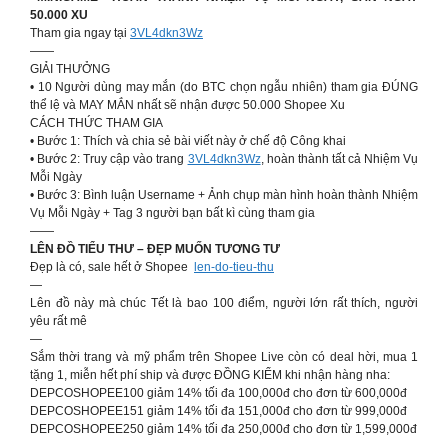
50.000 XU
Tham gia ngay tại
3VL4dkn3Wz
——
GIẢI THƯỞNG
• 10 Người dùng may mắn (do BTC chọn ngẫu nhiên) tham gia ĐÚNG
thể lệ và MAY MẮN nhất sẽ nhận được 50.000 Shopee Xu
CÁCH THỨC THAM GIA
• Bước 1: Thích và chia sẻ bài viết này ở chế độ Công khai
• Bước 2: Truy cập vào trang
3VL4dkn3Wz
, hoàn thành tất cả Nhiệm Vụ
Mỗi Ngày
• Bước 3: Bình luận Username + Ảnh chụp màn hình hoàn thành Nhiệm
Vụ Mỗi Ngày + Tag 3 người bạn bất kì cùng tham gia
——
LÊN ĐỒ TIỂU THƯ – ĐẸP MUỐN TƯƠNG TƯ
Đẹp là có, sale hết ở Shopee
len-do-tieu-thu
—
Lên đồ này mà chúc Tết là bao 100 điểm, người lớn rất thích, người
yêu rất mê
—
Sắm thời trang và mỹ phẩm trên Shopee Live còn có deal hời, mua 1
tặng 1, miễn hết phí ship và được ĐỒNG KIỂM khi nhận hàng nha:
DEPCOSHOPEE100 giảm 14% tối đa 100,000đ cho đơn từ 600,000đ
DEPCOSHOPEE151 giảm 14% tối đa 151,000đ cho đơn từ 999,000đ
DEPCOSHOPEE250 giảm 14% tối đa 250,000đ cho đơn từ 1,599,000đ