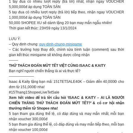
1 tay đua có nhiều lượt reply (trả lời) nhất, nhận ngay VOUCHER
5,000,000đ áp dụng TOÀN SÀN
5 tay đua có nhiều lượt reply (trả lời) tiếp theo, nhận ngay VOUCHER
1,000,000đ áp dụng TOÀN SÀN
50,000 SHOPEE XU sẽ dành tặng 20 bạn may mắn ngẫu nhiên!
Thời gian kết thúc: 23H59 ngày 13/1/2024
LƯU Ý:
– Quy định chung:
quy-dinh-chung-minigame
– Các trường hợp thay đổi, chỉnh sửa bình luận (comment) sau thời
gian kết thúc minigame sẽ không được công nhận
——–
THỬ THÁCH ĐOÁN MỨT TẾT VIỆT CÙNG ISAAC & KAITY
Bạn nghĩ người chiến thắng là ai và thực tế?
———————
Isaac & Kaity tặng bạn mã: 151TETSALE40K – Giảm đến 40,000Đ cho
đơn từ 151,000Đ nha!
#15Thang1ShopeeLiveTetSale
Xem hết video để trả lời câu hỏi ‘ISAAC & KAITY – AI LÀ NGƯỜI
CHIẾN THẮNG THỬ THÁCH ĐOÁN MỨT TẾT?’ & có cơ hội nhận
thưởng thêm từ Shopee nha!
5 bạn tham gia đúng thể lệ, có đáp đúng và may mắn nhất, mỗi bạn
nhận voucher 300,000đ
5 bạn tham gia đúng thể lệ, có đáp đúng và may mắn tiếp theo, mỗi bạn
nhận voucher 100,000đ