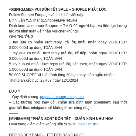
<𝐌𝐈𝐍𝐈𝐆𝐀𝐌𝐄> VUI ĐÓN TẾT SALE – SHOPEE PHÁT LỘC
Follow Shopee Fanpage và thích bài viết này
Bình luận #15Thang1ShopeeLiveTetSale
Đính kèm Username Shopee + T.A.G 02 người bạn và liên tục tương
tác với bình luận để nhận Voucher khủng!!
GIẢI THƯỞNG:
1 tay đua có nhiều lượt reply (trả lời) nhất, nhận ngay VOUCHER
3,000,000đ áp dụng TOÀN SÀN
1 tay đua có nhiều lượt reply (trả lời) kế tiếp, nhận ngay VOUCHER
2,000,000đ áp dụng TOÀN SÀN
5 tay đua có nhiều lượt reply (trả lời) tiếp theo, nhận ngay VOUCHER
1,000,000đ áp dụng TOÀN SÀN
50,000 SHOPEE XU sẽ dành tặng 20 bạn may mắn ngẫu nhiên!
Thời gian kết thúc: 23H59 ngày 12/1/2024
LƯU Ý:
– Quy định chung:
quy-dinh-chung-minigame
– Các trường hợp thay đổi, chỉnh sửa bình luận (comment) sau thời
gian kết thúc minigame sẽ không được công nhận
——–
[MINIGAME] “PHẤN SON” ĐÓN TẾT – XUÂN XINH NHƯ HOA
Deal trang điểm giảm khủng đến 50% tại:
9evl5MfDbZ
——
ĐẸP DA ĐẸP DÁNG – TẾT ĐẸP RẠNG NGỜI