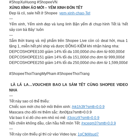
#ShopXuHuong #ShopeeVN
XÚNG XÍNH ÁO MỚI – YẾM XINH ĐÓN TẾT
Đẹp là có, sale hết ở Shopee
yem-xinh-chao-Tet
—
Yếm xinh, Yếm xinh đẹp và lung linh Bận yếm đi chụp hình Tết là ‘hết
sảy con bà Bảy’ luôn
—
Sắm thời trang và mỹ phẩm trên Shopee Live còn có deal hời, mua 1
tặng 1, miễn hết phí ship và được ĐỒNG KIỂM khi nhận hàng nha:
DEPCOSHOPEE100 giảm 14% tối đa 100,000đ cho đơn từ 600,000đ
DEPCOSHOPEE151 giảm 14% tối đa 151,000đ cho đơn từ 999,000đ
DEPCOSHOPEE250 giảm 14% tối đa 250,000đ cho đơn từ 1,599,000đ
#ShopeeThoiTrangMyPham #ShopeeThoiTrang
LÀ LÁ LA…VOUCHER BAO LA SẮM TẾT CÙNG SHOPEE VIDEO
NHA
—
Tết này sao có thể thiếu:
Chiếc son mới cho bờ môi thêm xinh:
/nk1h3fr?smtt=0.0.9
Mascara cho đôi mi thêm sắc: /bn0tjza?smtt=0.0.9
Vài bao lì xì đỏ cho em nhỏ nó mê:
/i3oicz9?smtt=0.0.9
Nồi chiên không dầu, cân hầu hết món Tết:
/rxceqm3?smtt=0.0.9
—
Tết này còn thiếu gì thì cứ vào Video lựa:
1qCtkMsud7