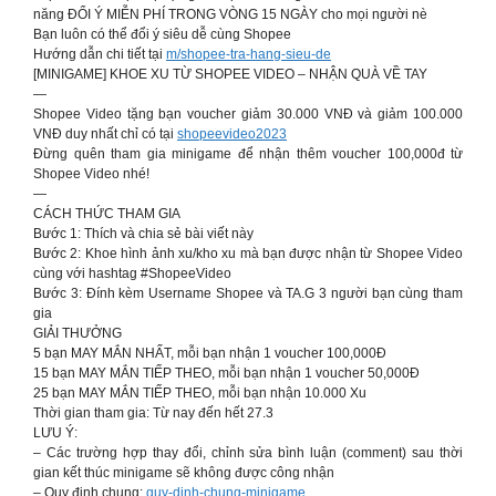
năng ĐỔI Ý MIỄN PHÍ TRONG VÒNG 15 NGÀY cho mọi người nè
Bạn luôn có thể đổi ý siêu dễ cùng Shopee
Hướng dẫn chi tiết tại
m/shopee-tra-hang-sieu-de
[MINIGAME] KHOE XU TỪ SHOPEE VIDEO – NHẬN QUÀ VỀ TAY
—
Shopee Video tặng bạn voucher giảm 30.000 VNĐ và giảm 100.000
VNĐ duy nhất chỉ có tại
shopeevideo2023
Đừng quên tham gia minigame để nhận thêm voucher 100,000đ từ
Shopee Video nhé!
—
CÁCH THỨC THAM GIA
Bước 1: Thích và chia sẻ bài viết này
Bước 2: Khoe hình ảnh xu/kho xu mà bạn được nhận từ Shopee Video
cùng với hashtag #ShopeeVideo
Bước 3: Đính kèm Username Shopee và TA.G 3 người bạn cùng tham
gia
GIẢI THƯỞNG
5 bạn MAY MẮN NHẤT, mỗi bạn nhận 1 voucher 100,000Đ
15 bạn MAY MẮN TIẾP THEO, mỗi bạn nhận 1 voucher 50,000Đ
25 bạn MAY MẮN TIẾP THEO, mỗi bạn nhận 10.000 Xu
Thời gian tham gia: Từ nay đến hết 27.3
LƯU Ý:
– Các trường hợp thay đổi, chỉnh sửa bình luận (comment) sau thời
gian kết thúc minigame sẽ không được công nhận
– Quy định chung:
quy-dinh-chung-minigame