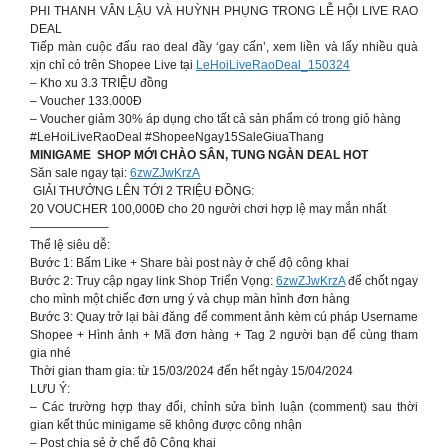
PHI THANH VÂN LẬU VÀ HUỲNH PHỤNG TRONG LỄ HỘI LIVE RAO
DEAL
Tiếp màn cuộc đấu rao deal đầy ‘gay cấn’, xem liền và lấy nhiều quà
xịn chỉ có trên Shopee Live tại
LeHoiLiveRaoDeal_150324
– Kho xu 3.3 TRIỆU đồng
– Voucher 133.000Đ
– Voucher giảm 30% áp dụng cho tất cả sản phẩm có trong giỏ hàng
#LeHoiLiveRaoDeal #ShopeeNgay15SaleGiuaThang
MINIGAME ️ ️SHOP MỚI CHÀO SÂN, TUNG NGÀN DEAL HOT
Săn sale ngay tại:
6zwZJwKrzA
️ GIẢI THƯỞNG LÊN TỚI 2 TRIỆU ĐỒNG:
20 VOUCHER 100,000Đ cho 20 người chơi hợp lệ may mắn nhất
——————–
Thể lệ siêu dễ:
Bước 1: Bấm Like + Share bài post này ở chế độ công khai
Bước 2: Truy cập ngay link Shop Triển Vọng:
6zwZJwKrzA
để chốt ngay
cho mình một chiếc đơn ưng ý và chụp màn hình đơn hàng
Bước 3: Quay trở lại bài đăng để comment ảnh kèm cú pháp Username
Shopee + Hình ảnh + Mã đơn hàng + Tag 2 người bạn để cùng tham
gia nhé
Thời gian tham gia: từ 15/03/2024 đến hết ngày 15/04/2024
LƯU Ý:
– Các trường hợp thay đổi, chỉnh sửa bình luận (comment) sau thời
gian kết thúc minigame sẽ không được công nhận
– Post chia sẻ ở chế độ Công khai