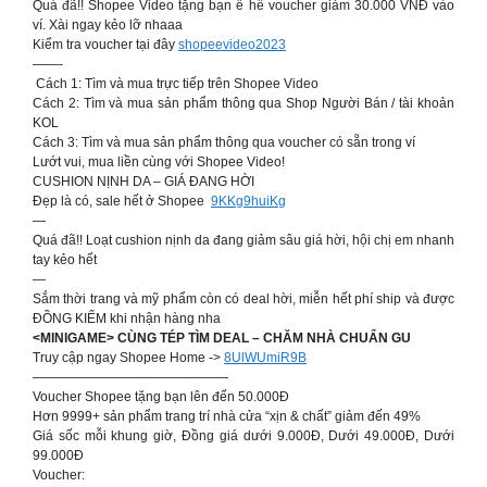
Quá đã!! Shopee Video tặng bạn ê hề voucher giảm 30.000 VNĐ vào
ví. Xài ngay kẻo lỡ nhaaa
Kiểm tra voucher tại đây
shopeevideo2023
——-
Cách 1: Tìm và mua trực tiếp trên Shopee Video
Cách 2: Tìm và mua sản phẩm thông qua Shop Người Bán / tài khoản
KOL
Cách 3: Tìm và mua sản phẩm thông qua voucher có sẵn trong ví
Lướt vui, mua liền cùng với Shopee Video!
CUSHION NỊNH DA – GIÁ ĐANG HỜI
Đẹp là có, sale hết ở Shopee
9KKg9huiKg
—
Quá đã!! Loạt cushion nịnh da đang giảm sâu giá hời, hội chị em nhanh
tay kẻo hết
—
Sắm thời trang và mỹ phẩm còn có deal hời, miễn hết phí ship và được
ĐỒNG KIỂM khi nhận hàng nha
<MINIGAME> CÙNG TÉP TÌM DEAL – CHĂM NHÀ CHUẨN GU
Truy cập ngay Shopee Home ->
8UlWUmiR9B
———————————————
Voucher Shopee tặng bạn lên đến 50.000Đ
Hơn 9999+ sản phẩm trang trí nhà cửa “xịn & chất” giảm đến 49%
Giá sốc mỗi khung giờ, Đồng giá dưới 9.000Đ, Dưới 49.000Đ, Dưới
99.000Đ
Voucher: