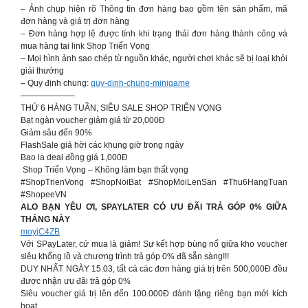
– Ảnh chụp hiện rõ Thông tin đơn hàng bao gồm tên sản phẩm, mã
đơn hàng và giá trị đơn hàng
– Đơn hàng hợp lệ được tính khi trạng thái đơn hàng thành công và
mua hàng tại link Shop Triển Vọng
– Mọi hình ảnh sao chép từ nguồn khác, người chơi khác sẽ bị loại khỏi
giải thưởng
– Quy định chung:
quy-dinh-chung-minigame
——————–
THỨ 6 HÀNG TUẦN, SIÊU SALE SHOP TRIỂN VỌNG
Bạt ngàn voucher giảm giá từ 20,000Đ
Giảm sâu đến 90%
FlashSale giá hời các khung giờ trong ngày
Bao la deal đồng giá 1,000Đ
Shop Triển Vọng – Không làm bạn thất vọng
#ShopTrienVong #ShopNoiBat #ShopMoiLenSan #Thu6HangTuan
#ShopeeVN
ALO BẠN YÊU ƠI, SPAYLATER CÓ ƯU ĐÃI TRẢ GÓP 0% GIỮA
THÁNG NÀY
moyjC4ZB
Với SPayLater, cứ mua là giảm! Sự kết hợp bùng nổ giữa kho voucher
siêu khổng lồ và chương trình trả góp 0% đã sẵn sàng!!!
DUY NHẤT NGÀY 15.03, tất cả các đơn hàng giá trị trên 500,000Đ đều
được nhận ưu đãi trả góp 0%
Siêu voucher giá trị lên đến 100.000Đ dành tặng riêng bạn mới kích
hoạt