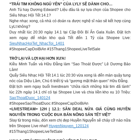
“TRÁI TIM KHÔNG NGỦ YÊN” CỦA LYLY SẼ DÀNH CHO…
Anh Tú hay Dương Edward? Liệu đâu là sự lựa chọn của Shopee cho
Siêu Nhạc Hội Tết 14.1?
Nghe nhạc xong, cả nhà có đoán ra được nghệ sĩ nào sẽ kết hợp cùng
LyLt không?
Duy nhất lúc 20:30 ngày 14.1 tại Cặp Đôi Bí Ẩn Gala Xuân. Đặt lịch
xem ngay để nhận kho quà Tết đến 1 Tỷ của Shopee Live:
SieuNhacHoiTet_NhacToi_1401
#ShopeeCapDoiBiAn #15Thang1ShopeeLiveTetSale
TRỞ LẠI VÀ LỢI HẠI HƠN XƯA!
Kiều Minh Tuấn và Hữu Đằng làm “Sao Thoát Được” Lê Dương Bảo
Lâm!
Quẩy Siêu Nhạc Hội Tết 14.1 lúc 20:30 vừa xong là đến màn quậy tung
nóc của Diệu Lâm, Chú 6 triết lý và “gương mặt thân quen” Hữu Đằng.
Đặt lịch xem ngay buổi livestream “chữa rách những trái tim đã lành”
lúc 22h ngày 14.1 chỉ có tại Shopee Live và chia liền kho xu 10 Triệu:
SaoThoatDuoc_140124
#ShopeeSaoThoatDuoc #ShopeeCapDoiBiAn
<LIVESTREAM> 12H | 12.1: SĂN DEAL NỬA GIÁ CÙNG HUYỀN
NGUYỄN TRONG ‘CUỘC ĐUA BÁN NÔNG SẢN TẾT VIỆT’
Slay từ trong máu, đón xem chị đẹp Huyền Nguyễn sẽ cháy cỡ nào nữa
trên Shopee Live nha!!
HuyenNguyen_120124
#15Thang1ShopeeLiveTetSale