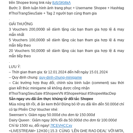
trên Shopee trong link này
8zfzSKt4kA
Bước 3: Bình luận hình ảnh trang phục + Username Shopee + Hashtag
#ThoiTrangSieuSale + Tag 2 người bạn cùng tham gia
.
GIẢI THƯỞNG
3 Vouchers 200,000Đ sẽ dành tặng các bạn tham gia hợp lệ & may
mắn nhất
5 Vouchers 100,000Đ sẽ dành tặng các bạn tham gia hợp lệ & may
mắn tiếp theo
20 Vouchers 50,000Đ sẽ dành tặng các bạn tham gia hợp lệ & may
mắn tiếp theo
.
LƯU Ý:
– Thời gian tham gia: từ 12.01.2024 đến hết ngày 15.01.2024
– Quy định chung:
quy-dinh-chung-minigame
– Các trường hợp thay đổi, chỉnh sửa bình luận (comment) sau thời
gian kết thúc minigame sẽ không được công nhận
#ThoiTrangSieuSale #ShopeeVN #ShopeeHaul #ShopeeMacDep
Săn ngay ưu đãi ẩm thực khủng từ đối tác Shopee
Mùa nóng tới rồi, đi ăn kem thôi! Đừng bỏ lỡ ưu đãi lên đến 50.000đ chỉ
có tại Phiên Chợ Voucher nhé:
Swensen’s: Giảm ngay 50.000đ cho đơn từ 150.000đ
Dairy Queen : Giảm ngay 30% tối đa 50.000đ cho đơn từ 100.000đ
Chỉ từ 1500 xu, đổi ngay!
7fCEVHCCxv
<LIVESTREAM> 12H30 | 15.3: CÙNG ‘LÊN GHE RAO DEAL’ VỚI MITA,