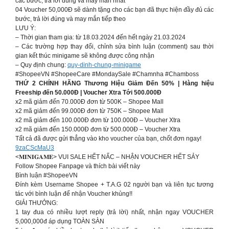
các bước, trả lời đúng và may mắn nhất
04 Voucher 50,000Đ sẽ dành tặng cho các bạn đã thực hiện đầy đủ các
bước, trả lời đúng và may mắn tiếp theo
LƯU Ý:
– Thời gian tham gia: từ 18.03.2024 đến hết ngày 21.03.2024
– Các trường hợp thay đổi, chỉnh sửa bình luận (comment) sau thời
gian kết thúc minigame sẽ không được công nhận
– Quy định chung:
quy-dinh-chung-minigame
#ShopeeVN #ShopeeCare #MondaySale #Chamnha #Chamboss
THỨ 2 CHÍNH HÃNG Thương Hiệu Giảm Đến 50% | Hàng hiệu
Freeship đến 50.000Đ | Voucher Xtra Tới 500.000Đ
x2 mã giảm đến 70.000Đ đơn từ 500K – Shopee Mall
x2 mã giảm đến 99.000Đ đơn từ 750K – Shopee Mall
x2 mã giảm đến 100.000Đ đơn từ 100.000Đ – Voucher Xtra
x2 mã giảm đến 150.000Đ đơn từ 500.000Đ – Voucher Xtra
Tất cả đã được gửi thẳng vào kho voucher của bạn, chốt đơn ngay!
9zaCScMaU3
<𝐌𝐈𝐍𝐈𝐆𝐀𝐌𝐄> VUI SALE HẾT NẤC – NHẬN VOUCHER HẾT SẢY
Follow Shopee Fanpage và thích bài viết này
Bình luận #ShopeeVN
Đính kèm Username Shopee + T.A.G 02 người bạn và liên tục tương
tác với bình luận để nhận Voucher khủng!!
GIẢI THƯỞNG:
1 tay đua có nhiều lượt reply (trả lời) nhất, nhận ngay VOUCHER
5,000,000đ áp dụng TOÀN SÀN