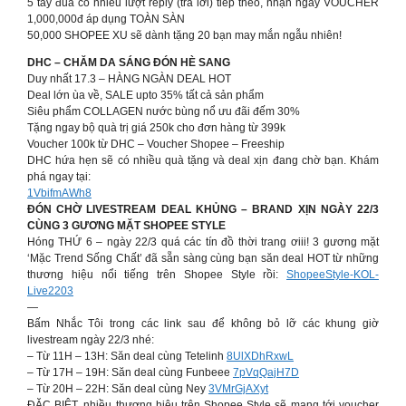
5 tay đua có nhiều lượt reply (trả lời) tiếp theo, nhận ngay VOUCHER
1,000,000đ áp dụng TOÀN SÀN
50,000 SHOPEE XU sẽ dành tặng 20 bạn may mắn ngẫu nhiên!
DHC – CHĂM DA SÁNG ĐÓN HÈ SANG
Duy nhất 17.3 – HÀNG NGÀN DEAL HOT
Deal lớn ùa về, SALE upto 35% tất cả sản phẩm
Siêu phẩm COLLAGEN nước bùng nổ ưu đãi đếm 30%
Tặng ngay bộ quà trị giá 250k cho đơn hàng từ 399k
Voucher 100k từ DHC – Voucher Shopee – Freeship
DHC hứa hẹn sẽ có nhiều quà tặng và deal xịn đang chờ bạn. Khám
phá ngay tại:
1VbifmAWh8
ĐÓN CHỜ LIVESTREAM DEAL KHỦNG – BRAND XỊN NGÀY 22/3
CÙNG 3 GƯƠNG MẶT SHOPEE STYLE
Hóng THỨ 6 – ngày 22/3 quá các tín đồ thời trang ơiii! 3 gương mặt
‘Mặc Trend Sống Chất’ đã sẵn sàng cùng bạn săn deal HOT từ những
thương hiệu nổi tiếng trên Shopee Style rồi:
ShopeeStyle-KOL-
Live2203
—
Bấm Nhắc Tôi trong các link sau để không bỏ lỡ các khung giờ
livestream ngày 22/3 nhé:
– Từ 11H – 13H: Săn deal cùng Tetelinh
8UlXDhRxwL
– Từ 17H – 19H: Săn deal cùng Funbeee
7pVqQajH7D
– Từ 20H – 22H: Săn deal cùng Ney
3VMrGjAXyt
ĐẶC BIỆT, nhiều thương hiệu trên Shopee Style sẽ mang tới voucher