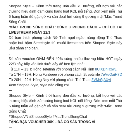
—
Shopee Style – Kênh thời trang đón đầu xu hướng, kết hợp với các
thương hiệu đình đám cùng hàng loạt KOL nổi tiếng. Đón xem mỗi Thứ
6 hàng tuần để gặp gỡ và săn deal hời cùng 9 gương mặt ‘Mặc Trend
Sống Chất’
‘MẶC TREND SỐNG CHẤT’ CÙNG 3 PHONG CÁCH – CHỈ CÓ TẠI
LIVESTREAM NGÀY 22/3
Dù bạn thích phong cách Nữ Tính ngọt ngào, năng động Thể Thao
hoặc bụi bặm Streetstyle thì chuỗi livestream trên Shopee Style này
đều dành cho bạn.
.
Để săn voucher GIẢM ĐẾN 40% cùng nhiều thương hiệu HOT ngày
22/3 này, hãy vào link dưới đây để hẹn lịch nhé:
Từ 11H – 13H: Hóng Tetelinh với phong cách Nữ Tính
8UlXDhRxwL
Từ 17H – 19H: Hóng Funbeee với phong cách Streetstyle
7pVqQajH7D
Từ 20H – 22H: Hóng Ney với phong cách Thể Thao
3VMrGjAXyt
Xem Shopee Style, style nào cũng có!
—
Shopee Style – Kênh thời trang đón đầu xu hướng, kết hợp với các
thương hiệu đình đám cùng hàng loạt KOL nổi tiếng. Đón xem mỗi Thứ
6 hàng tuần để gặp gỡ và săn deal hời cùng 9 gương mặt ‘Mặc Trend
Sống Chất’
#ShopeeVN #ShopeeStyle #MacTrendSongChat
TẶNG BẠN VOUCHER 30K – ĐÃ CÓ SẴN TRONG VÍ
—