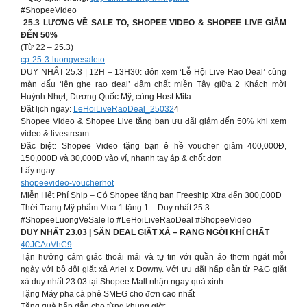
#ShopeeVideo
️ 25.3 LƯƠNG VỀ SALE TO, SHOPEE VIDEO & SHOPEE LIVE GIẢM
ĐẾN 50% ️
(Từ 22 – 25.3)
cp-25-3-luongvesaleto
DUY NHẤT 25.3 | 12H – 13H30: đón xem ‘Lễ Hội Live Rao Deal’ cùng
màn đấu ‘lên ghe rao deal’ đậm chất miền Tây giữa 2 Khách mời
Huỳnh Nhựt, Dương Quốc Mỹ, cùng Host Mita
Đặt lịch ngay:
LeHoiLiveRaoDeal_25032
4
Shopee Video & Shopee Live tặng bạn ưu đãi giảm đến 50% khi xem
video & livestream
Đặc biệt: Shopee Video tặng bạn ê hề voucher giảm 400,000Đ,
150,000Đ và 30,000Đ vào ví, nhanh tay áp & chốt đơn
Lấy ngay:
shopeevideo-voucherhot
Miễn Hết Phí Ship – Có Shopee tặng bạn Freeship Xtra đến 300,000Đ
Thời Trang Mỹ phẩm Mua 1 tặng 1 – Duy nhất 25.3
#ShopeeLuongVeSaleTo #LeHoiLiveRaoDeal #ShopeeVideo
DUY NHẤT 23.03 | SĂN DEAL GIẶT XẢ – RẠNG NGỜI KHÍ CHẤT
40JCAoVhC9
Tận hưởng cảm giác thoải mái và tự tin với quần áo thơm ngát mỗi
ngày với bộ đôi giặt xả Ariel x Downy. Với ưu đãi hấp dẫn từ P&G giặt
xả duy nhất 23.03 tại Shopee Mall nhận ngay quà xinh:
Tặng Máy pha cà phê SMEG cho đơn cao nhất
Tặng quà hấp dẫn cho từng khung giờ: