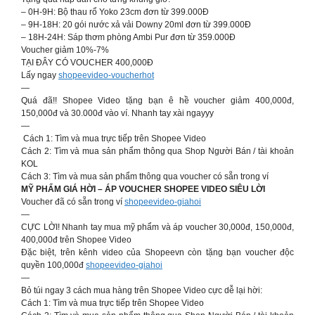
– 0H-9H: Bộ thau rổ Yoko 23cm đơn từ 399.000Đ
– 9H-18H: 20 gói nước xả vải Downy 20ml đơn từ 399.000Đ
– 18H-24H: Sáp thơm phòng Ambi Pur đơn từ 359.000Đ
Voucher giảm 10%-7%
TẠI ĐÂY CÓ VOUCHER 400,000Đ
Lấy ngay
shopeevideo-voucherhot
—
Quá đã!! Shopee Video tặng bạn ê hề voucher giảm 400,000đ,
150,000đ và 30.000đ vào ví. Nhanh tay xài ngayyy
—
Cách 1: Tìm và mua trực tiếp trên Shopee Video
Cách 2: Tìm và mua sản phẩm thông qua Shop Người Bán / tài khoản
KOL
Cách 3: Tìm và mua sản phẩm thông qua voucher có sẵn trong ví
MỸ PHẨM GIÁ HỜI – ÁP VOUCHER SHOPEE VIDEO SIÊU LỜI
Voucher đã có sẵn trong ví
shopeevideo-giahoi
—
CỰC LỜI! Nhanh tay mua mỹ phẩm và áp voucher 30,000đ, 150,000đ,
400,000đ trên Shopee Video
Đặc biệt, trên kênh video của Shopeevn còn tặng bạn voucher độc
quyền 100,000đ
shopeevideo-giahoi
—
Bỏ túi ngay 3 cách mua hàng trên Shopee Video cực dễ lại hời:
Cách 1: Tìm và mua trực tiếp trên Shopee Video