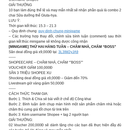
GIẢI THƯỞNG
10 bạn làm đúng thể lệ và may mắn nhất sẽ nhận phần quà là combo 2
chai Sữa dưỡng thể Gluta-hya.
LƯU Ý:
Thời gian kết thúc: 15.3 – 21.3
– Quy định chung:
quy-dinh-chung-minigame
– Các trường hợp thay đổi, chỉnh sửa bình luận (comment) sau thời
gian kết thúc minigame sẽ không được công nhận
[MINIGAME] THỨ HAI HÀNG TUẦN – CHĂM NHÀ, CHĂM “BOSS”
Săn deal đồng giá x9,000Đ tại:
3L3IW2yJA9
——
SHOPEECARE – CHĂM NHÀ, CHĂM “”BOSS””
VOUCHER GIẢM 100,000Đ
SĂN 3 TRIỆU SHOPEE XU
Shocking deal đồng giá x9,000Đ – Giảm đến 70%
Livestream giờ vàng giảm 50,000Đ
——
CÁCH THỨC THAM GIA:
Bước 1: Thích & Chia sẻ bài viết ở chế độ Công khai
Bước 2: Bình luận ảnh chụp màn hình một sản phẩm chăm nhà hoặc
chăm thú cưng giá tốt chọn từ link trên
Bước 3: Kèm username Shopee + tag 2 người bạn
GIẢI THƯỞNG:
02 Voucher 200,000Đ sẽ dành tặng cho các bạn đã thực hiện đầy đủ