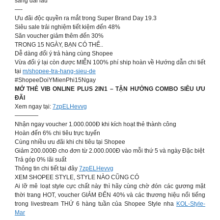
sáng dài lâu
—-
Ưu đãi độc quyền ra mắt trong Super Brand Day 19.3
Siêu sale trải nghiệm tiết kiệm đến 48%
Săn voucher giảm thêm đến 30%
TRONG 15 NGÀY, BẠN CÓ THỂ..
Dễ dàng đổi ý trả hàng cùng Shopee
Vừa đổi ý lại còn được MIỄN 100% phí ship hoàn về Hướng dẫn chi tiết
tại
m/shopee-tra-hang-sieu-de
#ShopeeDoiYMienPhi15Ngay
MỞ THẺ VIB ONLINE PLUS 2IN1 – TẬN HƯỞNG COMBO SIÊU ƯU
ĐÃI
Xem ngay tại:
7zpELHevvg
————
Nhận ngay voucher 1.000.000Đ khi kích hoạt thẻ thành công
Hoàn đến 6% chi tiêu trực tuyến
Cùng nhiều ưu đãi khi chi tiêu tại Shopee
Giảm 200.000Đ cho đơn từ 2.000.000Đ vào mỗi thứ 5 và ngày Đặc biệt
Trả góp 0% lãi suất
Thông tin chi tiết tại đây
7zpELHevvg
XEM SHOPEE STYLE, STYLE NÀO CŨNG CÓ
Ai lỡ mê loạt style cực chất này thì hãy cùng chờ đón các gương mặt
thời trang HOT, voucher GIẢM ĐẾN 40% và các thương hiệu nổi tiếng
trong livestream THỨ 6 hàng tuần của Shopee Style nha
KOL-Style-
Mar