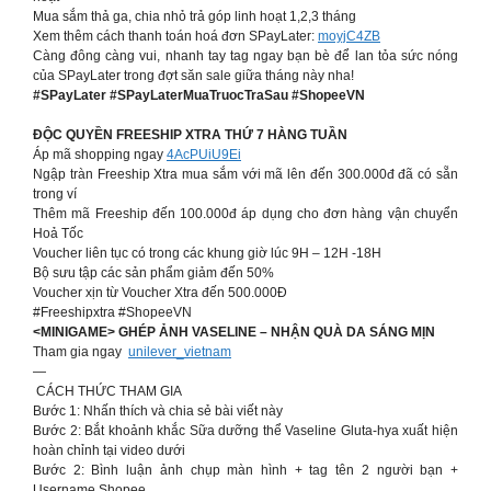
Mua sắm thả ga, chia nhỏ trả góp linh hoạt 1,2,3 tháng
Xem thêm cách thanh toán hoá đơn SPayLater:
moyjC4ZB
Càng đông càng vui, nhanh tay tag ngay bạn bè để lan tỏa sức nóng
của SPayLater trong đợt săn sale giữa tháng này nha!
#SPayLater #SPayLaterMuaTruocTraSau #ShopeeVN
ĐỘC QUYỀN FREESHIP XTRA THỨ 7 HÀNG TUẦN
Áp mã shopping ngay
4AcPUiU9Ei
Ngập tràn Freeship Xtra mua sắm với mã lên đến 300.000đ đã có sẵn
trong ví
Thêm mã Freeship đến 100.000đ áp dụng cho đơn hàng vận chuyển
Hoả Tốc
Voucher liên tục có trong các khung giờ lúc 9H – 12H -18H
Bộ sưu tập các sản phẩm giảm đến 50%
Voucher xịn từ Voucher Xtra đến 500.000Đ
#Freeshipxtra #ShopeeVN
<MINIGAME> GHÉP ẢNH VASELINE – NHẬN QUÀ DA SÁNG MỊN
Tham gia ngay
unilever_vietnam
—
CÁCH THỨC THAM GIA
Bước 1: Nhấn thích và chia sẻ bài viết này
Bước 2: Bắt khoảnh khắc Sữa dưỡng thể Vaseline Gluta-hya xuất hiện
hoàn chỉnh tại video dưới
Bước 2: Bình luận ảnh chụp màn hình + tag tên 2 người bạn +
Username Shopee