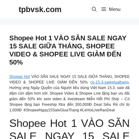
Skip
tpbvsk.com
to
Menu
content
Shopee Hot 1 VÀO SĂN SALE NGAY
15 SALE GIỮA THÁNG, SHOPEE
VIDEO & SHOPEE LIVE GIẢM ĐẾN
50%
Shopee Hot
VÀO SĂN SALE NGAY 15 SALE GIỮA THÁNG, SHOPEE
VIDEO & SHOPEE LIVE GIẢM ĐẾN 50%
cp-15-3-salegiuathang.
Hưởng ứng Ngày Quyền của Người tiêu dùng Việt Nam 15.3, sale đã
đậm còn đậm hơn với: Shopee Video & Shopee Live tặng bạn ưu đãi
giảm đến 50% khi xem video & livestream Miễn Hết Phí Ship – Có
Shopee tặng bạn Freeship Xtra đến 300,000Đ Deal Siêu Rẻ chỉ từ
1,000Đ
#ShopeeNgay15SaleGiuaThang #LeHoiLiveRaoDeal
Shopee Hot 1 VÀO SĂN
SALE NGAY 15 SALE