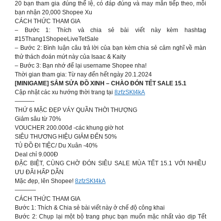
20 bạn tham gia đúng thể lệ, có đáp đúng và may mắn tiếp theo, mỗi
bạn nhận 20,000 Shopee Xu
CÁCH THỨC THAM GIA
– Bước 1: Thích và chia sẻ bài viết này kèm hashtag
#15Thang1ShopeeLiveTetSale
– Bước 2: Bình luận câu trả lời của bạn kèm chia sẻ cảm nghĩ về màn
thử thách đoán mứt này của Isaac & Kaity
– Bước 3: Bạn nhớ để lại username Shopee nha!
Thời gian tham gia: Từ nay đến hết ngày 20.1.2024
[MINIGAME] SẮM SỬA ĐỒ XINH – CHÀO ĐÓN TẾT SALE 15.1
Cập nhật các xu hướng thời trang tại
8zfzSKt4kA
———-
THỨ 6 MẶC ĐẸP VÁY QUẦN THỜI THƯỢNG
Giảm sâu từ 70%
VOUCHER 200.000đ -các khung giờ hot
SIÊU THƯƠNG HIỆU GIẢM ĐẾN 50%
TỦ ĐỒ ĐI TIỆC/ Du Xuân -40%
Deal chỉ 9.000Đ
ĐẶC BIỆT, CÙNG CHỜ ĐÓN SIÊU SALE MÙA TẾT 15.1 VỚI NHIỀU
ƯU ĐÃI HẤP DẪN
Mặc đẹp, lên Shopee!
8zfzSKt4kA
———–
CÁCH THỨC THAM GIA
Bước 1: Thích & Chia sẻ bài viết này ở chế độ công khai
Bước 2: Chụp lại một bộ trang phục bạn muốn mặc nhất vào dịp Tết