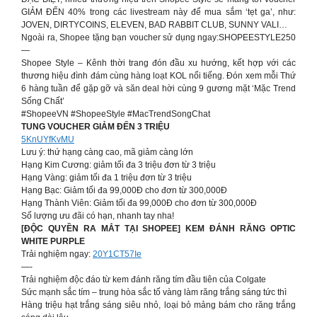
GIẢM ĐẾN 40% trong các livestream này để mua sắm ‘tẹt ga’, như:
JOVEN, DIRTYCOINS, ELEVEN, BAD RABBIT CLUB, SUNNY VALI…
Ngoài ra, Shopee tặng bạn voucher sử dụng ngay:SHOPEESTYLE250
—
Shopee Style – Kênh thời trang đón đầu xu hướng, kết hợp với các
thương hiệu đình đám cùng hàng loạt KOL nổi tiếng. Đón xem mỗi Thứ
6 hàng tuần để gặp gỡ và săn deal hời cùng 9 gương mặt ‘Mặc Trend
Sống Chất’
#ShopeeVN #ShopeeStyle #MacTrendSongChat
TUNG VOUCHER GIẢM ĐẾN 3 TRIỆU
5KnUYfKvMU
Lưu ý: thứ hạng càng cao, mã giảm càng lớn
Hạng Kim Cương: giảm tối đa 3 triệu đơn từ 3 triệu
Hạng Vàng: giảm tối đa 1 triệu đơn từ 3 triệu
Hạng Bạc: Giảm tối đa 99,000Đ cho đơn từ 300,000Đ
Hạng Thành Viên: Giảm tối đa 99,000Đ cho đơn từ 300,000Đ
Số lượng ưu đãi có hạn, nhanh tay nha!
[ĐỘC QUYỀN RA MẮT TẠI SHOPEE] KEM ĐÁNH RĂNG OPTIC
WHITE PURPLE
Trải nghiệm ngay:
20Y1CT57Ie
—-
Trải nghiệm độc đáo từ kem đánh răng tím đầu tiên của Colgate
Sức mạnh sắc tím – trung hòa sắc tố vàng làm răng trắng sáng tức thì
Hàng triệu hạt trắng sáng siêu nhỏ, loại bỏ mảng bám cho răng trắng