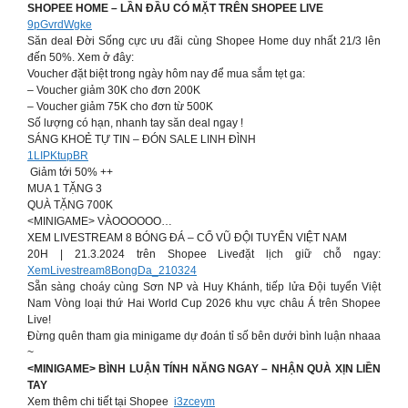
SHOPEE HOME – LẦN ĐẦU CÓ MẶT TRÊN SHOPEE LIVE
9pGvrdWgke
Săn deal Đời Sống cực ưu đãi cùng Shopee Home duy nhất 21/3 lên
đến 50%. Xem ở đây:
Voucher đặt biệt trong ngày hôm nay để mua sắm tẹt ga:
– Voucher giảm 30K cho đơn 200K
– Voucher giảm 75K cho đơn từ 500K
Số lượng có hạn, nhanh tay săn deal ngay !
SÁNG KHOẺ TỰ TIN – ĐÓN SALE LINH ĐÌNH
1LIPKtupBR
Giảm tới 50% ++
MUA 1 TẶNG 3
QUÀ TẶNG 700K
<MINIGAME> VÀOOOOOO…
XEM LIVESTREAM 8 BÓNG ĐÁ – CỔ VŨ ĐỘI TUYỂN VIỆT NAM
20H | 21.3.2024 trên Shopee Liveđặt lịch giữ chỗ ngay:
XemLivestream8BongDa_210324
Sẵn sàng choáy cùng Sơn NP và Huy Khánh, tiếp lửa Đội tuyển Việt
Nam Vòng loại thứ Hai World Cup 2026 khu vực châu Á trên Shopee
Live!
Đừng quên tham gia minigame dự đoán tỉ số bên dưới bình luận nhaaa
~
<MINIGAME> BÌNH LUẬN TÍNH NĂNG NGAY – NHẬN QUÀ XỊN LIỀN
TAY
Xem thêm chi tiết tại Shopee
i3zceym