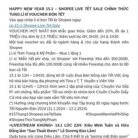
HAPPY NEW YEAR 15.1 – SHOPEE LIVE TẾT SALE CHÍNH THỨC
TUNG LÌ XÌ VOUCHER ĐÓN TẾT
Vào app chớp lì xì trọn Tết từ Shopee ngay:
cp-15-1-Shopee-Live-Tet-Sale
VOUCHER HOT NHẤT thời khắc giao thừa: Giảm đến 20%, tối đa 1
TRIỆU cho đơn từ 2,5 TRIỆU, thêm lượt lúc 0H, 0H30, 1H & 1H30
Một loạt voucher ưu đãi từ ngành hàng & cho các hạng thành viên
Shopee
Lì xì Thời Trang & Mỹ Phẩm – Mua 1 tặng 1
Lì xì ‘Miễn hết phí ship, có Shopee’ với Freeship Xtra đến 300,000Đ,
Freeship hỏa tốc đến 100,000Đ cùng rất nhiều Freeship cho đơn từ 0Đ
trọn cả Tết
15.1 từ 12H – 13H30, đừng bỏ lỡ cuộc Đua Bán Nông sản Tết Việt, ủng
hộ nhà bán hàng địa phương với Tina x T. T .Huyền x Viên Vibi
15.1 từ 11H45 – 12H15: Đón xem 2 tập phát sóng của ‘Chuyện Vui Sốp
Pi’ với những ‘tiểu phẩm’ Tết vui nhộn từ nhóm kịch Chuồn Chuồn Giấy
Cả nhà vào App săn sale sắm Tết siêu hời nha!
(*) Hưởng ứng chương trình Khuyến mại Tập trung 30 ngày ngay trước
Tết Nguyên Đán 2024 (11.1.2024 – 12.2.2024)
#15Thang1ShopeeLiveTetSale #ShopeeMienHetPhiShip
#ShopeeThoiTrangMyPham
<LIVESTREAM KHỦNG> 14.1 LÚC 22H: Kiều Minh Tuấn và Hữu
Đằng làm “Sao Thoát Được” Lê Dương Bảo Lâm!
Quậy tung nóc cùng Diệu Lâm, Chú 6 triết lý và “gương mặt thân quen”