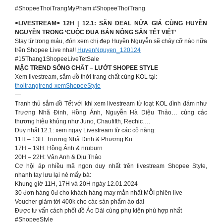
#ShopeeThoiTrangMyPham #ShopeeThoiTrang
<LIVESTREAM> 12H | 12.1: SĂN DEAL NỬA GIÁ CÙNG HUYỀN
NGUYỄN TRONG ‘CUỘC ĐUA BÁN NÔNG SẢN TẾT VIỆT’
Slay từ trong máu, đón xem chị đẹp Huyền Nguyễn sẽ cháy cỡ nào nữa
trên Shopee Live nha!!
HuyenNguyen_120124
#15Thang1ShopeeLiveTetSale
MẶC TREND SỐNG CHẤT – LƯỚT SHOPEE STYLE
Xem livestream, sắm đồ thời trang chất cùng KOL tại:
thoitrangtrend-xemShopeeStyle
—
Tranh thủ sắm đồ Tết với khi xem livestream từ loạt KOL đình đám như
Trương Nhã Đinh, Hồng Ánh, Nguyễn Hà Diệu Thảo… cùng các
thương hiệu khủng như Juno, Chaufifth, Rechic….
Duy nhất 12.1: xem ngay Livestream từ các cô nàng:
11H – 13H: Trương Nhã Dinh & Phương Ku
17H – 19H: Hồng Ánh & nruburn
20H – 22H: Vân Anh & Dịu Thảo
Cơ hội áp nhiều mã ngon duy nhất trên livestream Shopee Style,
nhanh tay lưu lại nè mấy bà:
Khung giờ 11H, 17H và 20H ngày 12.01.2024
30 đơn hàng 0đ cho khách hàng may mắn nhất MỖI phiên live
Voucher giảm tới 400k cho các sản phẩm áo dài
Được tư vấn cách phối đồ Áo Dài cùng phụ kiện phù hợp nhất
#ShopeeStyle