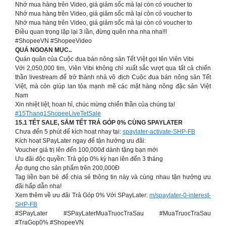
Nhớ mua hàng trên Video, giá giảm sốc mà lại còn có voucher to
Nhớ mua hàng trên Video, giá giảm sốc mà lại còn có voucher to
Nhớ mua hàng trên Video, giá giảm sốc mà lại còn có voucher to
Điều quan trọng lặp lại 3 lần, đừng quên nha nha nha!!!
#ShopeeVN #ShopeeVideo
QUÁ NGOẠN MỤC..
Quán quân của Cuộc đua bán nông sản Tết Việt gọi tên Viên Vibi ️
Với 2,050,000 tim, Viên Vibi không chỉ xuất sắc vượt qua tất cả chiến
thần livestream để trở thành nhà vô địch Cuộc đua bán nông sản Tết
Việt, mà còn giúp lan tỏa mạnh mẽ các mặt hàng nông đặc sản Việt
Nam
Xin nhiệt liệt, hoan hỉ, chúc mừng chiến thần của chúng ta!
#15Thang1ShopeeLiveTetSale
15.1 TẾT SALE, SẮM TẾT TRẢ GÓP 0% CÙNG SPAYLATER
Chưa đến 5 phút để kích hoạt nhay tại:
spaylater-activate-SHP-FB
Kích hoạt SPayLater ngay để tận hưởng ưu đãi:
Voucher giá trị lên đến 100,000đ dành tặng bạn mới
Ưu đãi độc quyền: Trả góp 0% kỳ hạn lên đến 3 tháng
Áp dụng cho sản phẩm trên 200,000Đ
Tag liền bạn bè để chia sẻ thông tin này và cùng nhau tận hưởng ưu
đãi hấp dẫn nha!
Xem thêm về ưu đãi Trả Góp 0% Với SPayLater:
m/spaylater-0-interest-
SHP-FB
#SPayLater #SPayLaterMuaTruocTraSau #MuaTruocTraSau
#TraGop0% #ShopeeVN