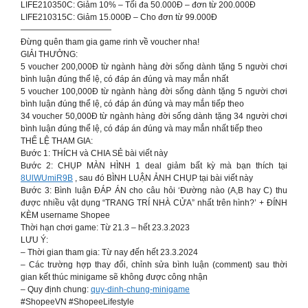
LIFE210350C: Giảm 10% – Tối đa 50.000Đ – đơn từ 200.000Đ
LIFE210315C: Giảm 15.000Đ – Cho đơn từ 99.000Đ
———————————
Đừng quên tham gia game rinh về voucher nha!
GIẢI THƯỞNG:
5 voucher 200,000Đ từ ngành hàng đời sống dành tặng 5 người chơi
bình luận đúng thể lệ, có đáp án đúng và may mắn nhất
5 voucher 100,000Đ từ ngành hàng đời sống dành tặng 5 người chơi
bình luận đúng thể lệ, có đáp án đúng và may mắn tiếp theo
34 voucher 50,000Đ từ ngành hàng đời sống dành tặng 34 người chơi
bình luận đúng thể lệ, có đáp án đúng và may mắn nhất tiếp theo
THỂ LỆ THAM GIA:
Bước 1: THÍCH và CHIA SẺ bài viết này
Bước 2: CHỤP MÀN HÌNH 1 deal giảm bất kỳ mà bạn thích tại
8UlWUmiR9B
, sau đó BÌNH LUẬN ẢNH CHỤP tại bài viết này
Bước 3: Bình luận ĐÁP ÁN cho câu hỏi ‘Đường nào (A,B hay C) thu
được nhiều vật dụng “TRANG TRÍ NHÀ CỬA” nhất trên hình?’ + ĐÍNH
KÈM username Shopee
Thời hạn chơi game: Từ 21.3 – hết 23.3.2023
LƯU Ý:
– Thời gian tham gia: Từ nay đến hết 23.3.2024
– Các trường hợp thay đổi, chỉnh sửa bình luận (comment) sau thời
gian kết thúc minigame sẽ không được công nhận
– Quy định chung:
quy-dinh-chung-minigame
#ShopeeVN #ShopeeLifestyle