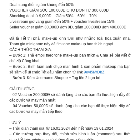
Deal trang điểm giảm khủng đến 50%
VOUCHER GIẢM SỐC 100,000Đ CHO ĐƠN TỪ 300,000Đ
Shocking deal từ 9,000Đ – Giảm 50% – 60% – 70%
Livestream giờ vàng giảm đến 50% + voucher livestream 15%
Seller voucher giảm 30,000Đ đơn 0Đ, giảm 100,000Đ đơn 400,000Đ
——
Đã là Tết thì phải make-up xinh tươi như những loài hoa xuân nha.
Tham gia minigame này để tìm tone make-up bạn thích ngay!
CÁCH THỨC THAM GIA:
– Bước 1: Thả emoji theo tone make-up bạn thích & Chia sẻ bài viết ở
chế độ Công khai
– Bước 2: Bình luận ảnh chụp màn hình 1 sản phẩm makeup mà bạn
sẽ sắm để đi chúc Tết đầu năm chọn từ link
9evl5MfDbZ
– Bước 3: Kèm Username Shopee + Tag tên 2 bạn bè
.
GIẢI THƯỞNG:
– 02 Voucher 200,000Đ sẽ dành tặng cho các bạn đã thực hiện đầy đủ
các bước và may mắn nhất
– 04 Voucher 50,000Đ sẽ dành tặng cho các bạn đã thực hiện đầy đủ
các bước và may mắn tiếp theo
.
LƯU Ý:
– Thời gian tham gia: từ 16.01.2024 đến hết ngày 19.01.2024
– Các trường hợp thay đổi, chỉnh sửa bình luận (comment) sau thời
gian kết thúc minigame sẽ không được công nhận