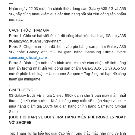
—
Nhân ngày 22.03 mở bán chính thức dòng sản Galaxy A35 5G và A55
5G, hãy cùng nhau điểm qua các tính năng nổi bật trên dòng sản phẩm
mới này.
—
CÁCH THỨC THAM GIA
Bước 1: Chia sẻ bài viết ở chế độ công khai kèm hashtag #GalaxyA35
#GalaxyA55 #SamsungVietnam
Bước 2: Chụp màn hình đã thêm vào giỏ hàng sản phẩm Galaxy A35
5G hoặc Galaxy A55 5G tại gian hàng Samsung Official Store
samsung_official_store
Bước 3: Bình luận ảnh màn hình kèm chia sẻ cảm nhận về tính năng
bạn ấn tượng nhất đối với dòng sản phẩm Galaxy A35 5G và A55 5G
mới ở phần bình luận + Username Shopee + Tag 2 người bạn để cùng
tham gia minigame
.
GIẢI THƯỞNG
03 Galaxy Buds FE trị giá 1 triệu 990k dành cho 3 bạn may mắn nhất
thực hiện đủ các bước – Khách hàng may mắn sẽ nhận được voucher
mua hàng giảm giá 100% tại gian hàng chính hãng Samsung Official
Store
[GÓC HỎI ĐÁP] VỀ ĐỔI Ý TRẢ HÀNG MIỄN PHÍ TRONG 15 NGÀY
VỚI SHOPEE
—-
Tép Thám Tử lại tiếp tục giải đáp về những thắc mắc nho nhỏ về tính