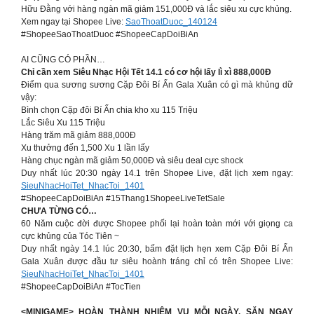
Hữu Đằng với hàng ngàn mã giảm 151,000Đ và lắc siêu xu cực khủng.
Xem ngay tại Shopee Live:
SaoThoatDuoc_140124
#ShopeeSaoThoatDuoc #ShopeeCapDoiBiAn
AI CŨNG CÓ PHẦN…
Chỉ cần xem Siêu Nhạc Hội Tết 14.1 có cơ hội lấy lì xì 888,000Đ
Điểm qua sương sương Cặp Đôi Bí Ẩn Gala Xuân có gì mà khủng dữ
vậy:
Bình chọn Cặp đôi Bí Ẩn chia kho xu 115 Triệu
Lắc Siêu Xu 115 Triệu
Hàng trăm mã giảm 888,000Đ
Xu thưởng đến 1,500 Xu 1 lần lấy
Hàng chục ngàn mã giảm 50,000Đ và siêu deal cực shock
Duy nhất lúc 20:30 ngày 14.1 trên Shopee Live, đặt lịch xem ngay:
SieuNhacHoiTet_NhacToi_1401
#ShopeeCapDoiBiAn #15Thang1ShopeeLiveTetSale
CHƯA TỪNG CÓ…
60 Năm cuộc đời được Shopee phối lại hoàn toàn mới với giọng ca
cực khủng của Tóc Tiên ~
Duy nhất ngày 14.1 lúc 20:30, bấm đặt lịch hẹn xem Cặp Đôi Bí Ẩn
Gala Xuân được đầu tư siêu hoành tráng chỉ có trên Shopee Live:
SieuNhacHoiTet_NhacToi_1401
#ShopeeCapDoiBiAn #TocTien
<MINIGAME> HOÀN THÀNH NHIỆM VỤ MỖI NGÀY, SĂN NGAY