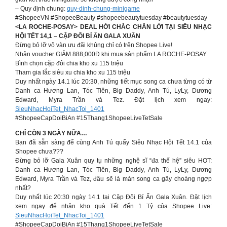
– Quy định chung:
quy-dinh-chung-minigame
#ShopeeVN #ShopeeBeauty #shopeebeautytuesday #beautytuesday
<LA ROCHE-POSAY> DEAL HỜI CHẮC CHẮN LỜI TẠI SIÊU NHẠC
HỘI TẾT 14,1 – CẶP ĐÔI BÍ ẨN GALA XUÂN
Đừng bỏ lỡ vô vàn ưu đãi khủng chỉ có trên Shopee Live!
Nhận voucher GIẢM 888,000Đ khi mua sản phẩm LA ROCHE-POSAY
Bình chọn cặp đôi chia kho xu 115 triệu
Tham gia lắc siêu xu chia kho xu 115 triệu
Duy nhất ngày 14.1 lúc 20:30, những tiết mục song ca chưa từng có từ
Danh ca Hương Lan, Tóc Tiên, Big Daddy, Anh Tú, LyLy, Dương
Edward, Myra Trần và Tez. Đặt lịch xem ngay:
SieuNhacHoiTet_NhacToi_1401
#ShopeeCapDoiBiAn #15Thang1ShopeeLiveTetSale
CHỈ CÒN 3 NGÀY NỮA…
Bạn đã sẵn sàng để cùng Anh Tú quẩy Siêu Nhạc Hội Tết 14.1 của
Shopee chưa???
Đừng bỏ lỡ Gala Xuân quy tụ những nghệ sĩ “đa thế hệ” siêu HOT:
Danh ca Hương Lan, Tóc Tiên, Big Daddy, Anh Tú, LyLy, Dương
Edward, Myra Trần và Tez, đâu sẽ là màn song ca gây choáng ngợp
nhất?
Duy nhất lúc 20:30 ngày 14.1 tại Cặp Đôi Bí Ẩn Gala Xuân. Đặt lịch
xem ngay để nhận kho quà Tết đến 1 Tỷ của Shopee Live:
SieuNhacHoiTet_NhacToi_1401
#ShopeeCapDoiBiAn #15Thang1ShopeeLiveTetSale