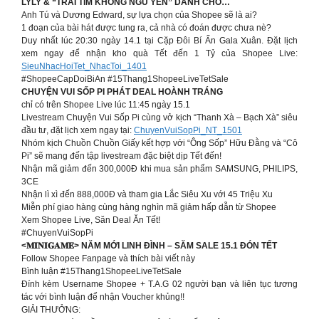
LYLY & “TRÁI TIM KHÔNG NGỦ YÊN” DÀNH CHO…
Anh Tú và Dương Edward, sự lựa chọn của Shopee sẽ là ai?
1 đoạn của bài hát được tung ra, cả nhà có đoán được chưa nè?
Duy nhất lúc 20:30 ngày 14.1 tại Cặp Đôi Bí Ẩn Gala Xuân. Đặt lịch
xem ngay để nhận kho quà Tết đến 1 Tỷ của Shopee Live:
SieuNhacHoiTet_NhacToi_1401
#ShopeeCapDoiBiAn #15Thang1ShopeeLiveTetSale
CHUYỆN VUI SỐP PI PHÁT DEAL HOÀNH TRÁNG
chỉ có trên Shopee Live lúc 11:45 ngày 15.1
Livestream Chuyện Vui Sốp Pi cùng vở kịch “Thanh Xà – Bạch Xà” siêu
đầu tư, đặt lịch xem ngay tại:
ChuyenVuiSopPi_NT_1501
Nhóm kịch Chuồn Chuồn Giấy kết hợp với “Ông Sốp” Hữu Đằng và “Cô
Pi” sẽ mang đến tập livestream đặc biệt dịp Tết đến!
Nhận mã giảm đến 300,000Đ khi mua sản phẩm SAMSUNG, PHILIPS,
3CE
Nhận lì xì đến 888,000Đ và tham gia Lắc Siêu Xu với 45 Triệu Xu
Miễn phí giao hàng cùng hàng nghìn mã giảm hấp dẫn từ Shopee
Xem Shopee Live, Săn Deal Ăn Tết!
#ChuyenVuiSopPi
<𝐌𝐈𝐍𝐈𝐆𝐀𝐌𝐄> NĂM MỚI LINH ĐÌNH – SĂM SALE 15.1 ĐÓN TẾT
Follow Shopee Fanpage và thích bài viết này
Bình luận #15Thang1ShopeeLiveTetSale
Đính kèm Username Shopee + T.A.G 02 người bạn và liên tục tương
tác với bình luận để nhận Voucher khủng!!
GIẢI THƯỞNG: