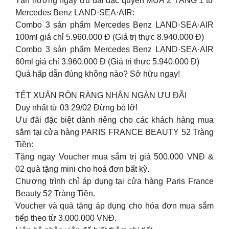
Tận hưởng ngay ưu đãi đặc quyền MUA 2 TẶNG 1 từ
Mercedes Benz LAND·SEA·AIR:
Combo 3 sản phẩm Mercedes Benz LAND·SEA·AIR
100ml giá chỉ 5.960.000 Đ (Giá trị thực 8.940.000 Đ)
Combo 3 sản phẩm Mercedes Benz LAND·SEA·AIR
60ml giá chỉ 3.960.000 Đ (Giá trị thực 5.940.000 Đ)
Quá hấp dẫn đúng không nào? Sở hữu ngay!
TẾT XUÂN RỘN RÀNG NHẬN NGÀN ƯU ĐÃI
Duy nhất từ 03 29/02 Đừng bỏ lỡ!
Ưu đãi đặc biệt dành riêng cho các khách hàng mua
sắm tại cửa hàng PARIS FRANCE BEAUTY 52 Tràng
Tiền:
Tặng ngay Voucher mua sắm trị giá 500.000 VNĐ &
02 quà tặng mini cho hoá đơn bất kỳ.
Chương trình chỉ áp dụng tại cửa hàng Paris France
Beauty 52 Tràng Tiền.
Voucher và quà tặng áp dụng cho hóa đơn mua sắm
tiếp theo từ 3.000.000 VNĐ.