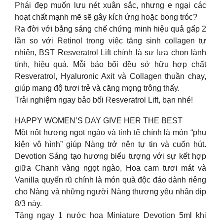
Phái đẹp muốn lưu nét xuân sắc, nhưng e ngại các
hoạt chất mạnh mẽ sẽ gây kích ứng hoặc bong tróc?
Ra đời với bằng sáng chế chứng minh hiệu quả gấp 2
lần so với Retinol trong việc tăng sinh collagen tự
nhiên, BST Resveratrol Lift chính là sự lựa chọn lành
tính, hiệu quả. Mỗi bảo bối đều sở hữu hợp chất
Resveratrol, Hyaluronic Axit và Collagen thuần chay,
giúp mang độ tươi trẻ và căng mọng trông thấy.
Trải nghiệm ngay bảo bối Resveratrol Lift, bạn nhé!
HAPPY WOMEN’S DAY GIVE HER THE BEST
Một nốt hương ngọt ngào và tinh tế chính là món “phụ
kiện vô hình” giúp Nàng trở nên tự tin và cuốn hút.
Devotion Sáng tạo hương biểu tượng với sự kết hợp
giữa Chanh vàng ngọt ngào, Hoa cam tươi mát và
Vanilla quyến rũ chính là món quà độc đáo dành riêng
cho Nàng và những người Nàng thương yêu nhân dịp
8/3 này.
Tặng ngay 1 nước hoa Miniature Devotion 5ml khi