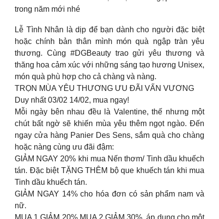
trong năm mới nhé
Lễ Tình Nhân là dịp để bạn dành cho người đặc biệt
hoặc chính bản thân mình món quà ngập tràn yêu
thương. Cùng #DGBeauty trao gửi yêu thương và
thăng hoa cảm xúc với những sáng tạo hương Unisex,
món quà phù hợp cho cả chàng và nàng.
TRỌN MÙA YÊU THƯƠNG ƯU ĐÃI VẤN VƯƠNG
Duy nhất 03/02 14/02, mua ngay!
Mỗi ngày bên nhau đều là Valentine, thế nhưng một
chút bất ngờ sẽ khiến mùa yêu thêm ngọt ngào. Đến
ngay cửa hàng Panier Des Sens, sắm quà cho chàng
hoặc nàng cùng ưu đãi đậm:
GIẢM NGAY 20% khi mua Nến thơm/ Tinh dầu khuếch
tán. Đặc biệt TẶNG THÊM bộ que khuếch tán khi mua
Tinh dầu khuếch tán.
GIẢM NGAY 14% cho hóa đơn có sản phẩm nam và
nữ.
MUA 1 GIẢM 20% MUA 2 GIẢM 30%, áp dụng cho một