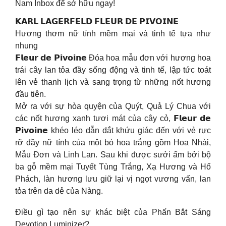
Nam Inbox để sở hữu ngay!
𝗞𝗔𝗥𝗟 𝗟𝗔𝗚𝗘𝗥𝗙𝗘𝗟𝗗 𝗙𝗟𝗘𝗨𝗥 𝗗𝗘 𝗣𝗜𝗩𝗢𝗜𝗡𝗘
Hương thơm nữ tính mềm mại và tinh tế tựa như
nhung
𝗙𝗹𝗲𝘂𝗿 𝗱𝗲 𝗣𝗶𝘃𝗼𝗶𝗻𝗲 Đóa hoa mẫu đơn với hương hoa
trái cây lan tỏa đầy sống động và tinh tế, lập tức toát
lên vẻ thanh lịch và sang trọng từ những nốt hương
đầu tiên.
Mở ra với sự hòa quyện của Quýt, Quả Lý Chua với
các nốt hương xanh tươi mát của cây cỏ, 𝗙𝗹𝗲𝘂𝗿 𝗱𝗲
𝗣𝗶𝘃𝗼𝗶𝗻𝗲 khéo léo dẫn dắt khứu giác đến với vẻ rực
rỡ đầy nữ tính của một bó hoa trắng gồm Hoa Nhài,
Mẫu Đơn và Linh Lan. Sau khi được sưởi ấm bởi bộ
ba gỗ mềm mại Tuyết Tùng Trắng, Xạ Hương và Hổ
Phách, làn hương lưu giữ lại vị ngọt vương vấn, lan
tỏa trên da dẻ của Nàng.
Điều gì tạo nên sự khác biệt của Phấn Bắt Sáng
Devotion Luminizer?