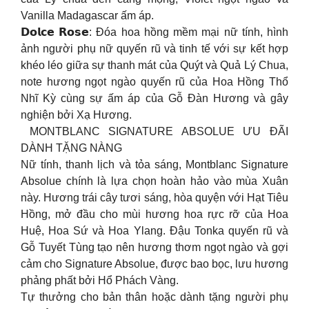
Vanilla Madagascar ấm áp.
𝗗𝗼𝗹𝗰𝗲 𝗥𝗼𝘀𝗲: Đóa hoa hồng mềm mại nữ tính, hình
ảnh người phụ nữ quyến rũ và tinh tế với sự kết hợp
khéo léo giữa sự thanh mát của Quýt và Quả Lý Chua,
note hương ngọt ngào quyến rũ của Hoa Hồng Thổ
Nhĩ Kỳ cùng sự ấm áp của Gỗ Đàn Hương và gây
nghiện bởi Xạ Hương.
MONTBLANC SIGNATURE ABSOLUE ƯU ĐÃI
DÀNH TẶNG NÀNG
Nữ tính, thanh lịch và tỏa sáng, Montblanc Signature
Absolue chính là lựa chọn hoàn hảo vào mùa Xuân
này. Hương trái cây tươi sáng, hòa quyện với Hạt Tiêu
Hồng, mở đầu cho mùi hương hoa rực rỡ của Hoa
Huệ, Hoa Sứ và Hoa Ylang. Đậu Tonka quyến rũ và
Gỗ Tuyết Tùng tạo nên hương thơm ngọt ngào và gợi
cảm cho Signature Absolue, được bao bọc, lưu hương
phảng phất bởi Hổ Phách Vàng.
Tự thưởng cho bản thân hoặc dành tặng người phụ