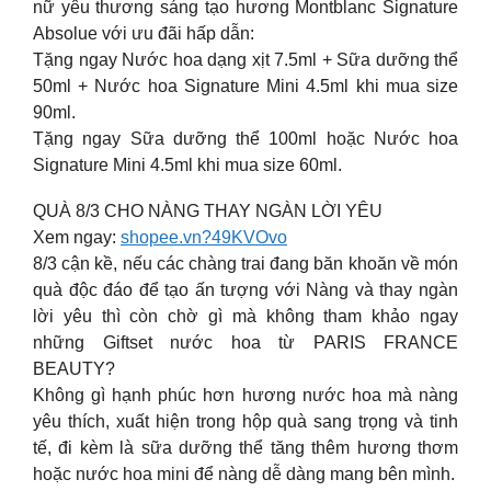
nữ yêu thương sáng tạo hương Montblanc Signature
Absolue với ưu đãi hấp dẫn:
Tặng ngay Nước hoa dạng xịt 7.5ml + Sữa dưỡng thể
50ml + Nước hoa Signature Mini 4.5ml khi mua size
90ml.
Tặng ngay Sữa dưỡng thể 100ml hoặc Nước hoa
Signature Mini 4.5ml khi mua size 60ml.
QUÀ 8/3 CHO NÀNG THAY NGÀN LỜI YÊU
Xem ngay:
shopee.vn?49KVOvo
8/3 cận kề, nếu các chàng trai đang băn khoăn về món
quà độc đáo để tạo ấn tượng với Nàng và thay ngàn
lời yêu thì còn chờ gì mà không tham khảo ngay
những Giftset nước hoa từ PARIS FRANCE
BEAUTY?
Không gì hạnh phúc hơn hương nước hoa mà nàng
yêu thích, xuất hiện trong hộp quà sang trọng và tinh
tế, đi kèm là sữa dưỡng thể tăng thêm hương thơm
hoặc nước hoa mini để nàng dễ dàng mang bên mình.