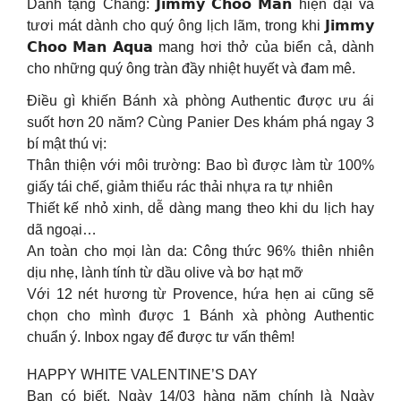
Dành tặng Chàng: 𝗝𝗶𝗺𝗺𝘆 𝗖𝗵𝗼𝗼 𝗠𝗮𝗻 hiện đại và
tươi mát dành cho quý ông lịch lãm, trong khi 𝗝𝗶𝗺𝗺𝘆
𝗖𝗵𝗼𝗼 𝗠𝗮𝗻 𝗔𝗾𝘂𝗮 mang hơi thở của biển cả, dành
cho những quý ông tràn đầy nhiệt huyết và đam mê.
Điều gì khiến Bánh xà phòng Authentic được ưu ái
suốt hơn 20 năm? Cùng Panier Des khám phá ngay 3
bí mật thú vị:
Thân thiện với môi trường: Bao bì được làm từ 100%
giấy tái chế, giảm thiểu rác thải nhựa ra tự nhiên
Thiết kế nhỏ xinh, dễ dàng mang theo khi du lịch hay
dã ngoại…
An toàn cho mọi làn da: Công thức 96% thiên nhiên
dịu nhẹ, lành tính từ dầu olive và bơ hạt mỡ
Với 12 nét hương từ Provence, hứa hẹn ai cũng sẽ
chọn cho mình được 1 Bánh xà phòng Authentic
chuẩn ý. Inbox ngay để được tư vấn thêm!
HAPPY WHITE VALENTINE’S DAY
Bạn có biết, Ngày 14/03 hàng năm chính là Ngày