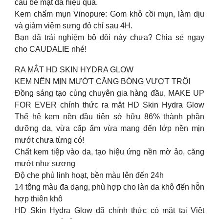
cấu bề mặt da hiệu quả.
Kem chấm mụn Vinopure: Gom khô cồi mụn, làm dịu
và giảm viêm sưng đỏ chỉ sau 4H.
Bạn đã trải nghiệm bộ đôi này chưa? Chia sẻ ngay
cho CAUDALIE nhé!
RA MẮT HD SKIN HYDRA GLOW
KEM NỀN MỊN MƯỚT CĂNG BÓNG VƯỢT TRỘI
Đồng sáng tạo cùng chuyên gia hàng đầu, MAKE UP
FOR EVER chính thức ra mắt HD Skin Hydra Glow
Thế hệ kem nền đầu tiên sở hữu 86% thành phần
dưỡng da, vừa cấp ẩm vừa mang đến lớp nền mịn
mướt chưa từng có!
Chất kem tiệp vào da, tạo hiệu ứng nền mờ ảo, căng
mướt như sương
Độ che phủ linh hoạt, bền màu lên đến 24h
14 tông màu đa dạng, phù hợp cho làn da khô đến hỗn
hợp thiên khô
HD Skin Hydra Glow đã chính thức có mặt tại Việt