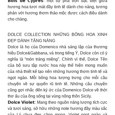
𝗕𝗼𝗶𝘀 𝗱𝗲 𝗖𝘆𝗽𝗿𝗲̀𝘀: một sự pha trộn đặc biệt giữa
hương hoa tươi mát đầy tinh tế dành cho nàng, tương
phản với hương thơm thảo mộc được cách điệu dành
cho chàng.
DOLCE COLLECTION NHỮNG BÔNG HOA XINH
ĐẸP DÀNH TẶNG NÀNG
Dolce là họ của Domenico nhà sáng lập của thương
hiệu Dolce&Gabbana, và trong tiếng Ý, Dolce còn có ý
nghĩa là “món tráng miệng”. Chính vì thế, Dolce Tên
của bộ sưu tập nước hoa này thể hiện mong muốn
của nhà thiết kế tạo nên những hương thơm tinh tế và
ngọt ngào. Mỗi bông hoa tượng trưng cho mỗi câu
chuyện về sự quyến rũ tinh tế. Những câu chuyện
cũng gợi nhắc đến ký ức của Domenico Dolce về thời
thơ ấu của ông sống tại vùng nông thôn Sicily.
𝗗𝗼𝗹𝗰𝗲 𝗩𝗶𝗼𝗹𝗲𝘁: Mang theo nguồn năng lượng tích cực
và tươi sáng, sở hữu những note hương đầy màu sắc
của Lý chua đen căng mọng, Violet ngọt ngào và