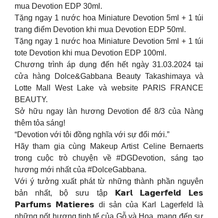
mua Devotion EDP 30ml.
Tặng ngay 1 nước hoa Miniature Devotion 5ml + 1 túi
trang điểm Devotion khi mua Devotion EDP 50ml.
Tặng ngay 1 nước hoa Miniature Devotion 5ml + 1 túi
tote Devotion khi mua Devotion EDP 100ml.
Chương trình áp dụng đến hết ngày 31.03.2024 tại
cửa hàng Dolce&Gabbana Beauty Takashimaya và
Lotte Mall West Lake và website PARIS FRANCE
BEAUTY.
Sở hữu ngay làn hương Devotion để 8/3 của Nàng
thêm tỏa sáng!
“Devotion với tôi đồng nghĩa với sự đổi mới.”
Hãy tham gia cùng Makeup Artist Celine Bernaerts
trong cuộc trò chuyện về #DGDevotion, sáng tạo
hương mới nhất của #DolceGabbana.
Với ý tưởng xuất phát từ những thành phần nguyên
bản nhất, bộ sưu tập 𝗞𝗮𝗿𝗹 𝗟𝗮𝗴𝗲𝗿𝗳𝗲𝗹𝗱 𝗟𝗲𝘀
𝗣𝗮𝗿𝗳𝘂𝗺𝘀 𝗠𝗮𝘁𝗶𝗲𝗿𝗲𝘀 di sản của Karl Lagerfeld là
những nốt hương tinh tế của Gỗ và Hoa, mang đến sự