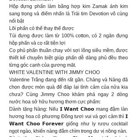
Hộp đựng phấn làm bằng hợp kim Zamak ánh kim
sang trọng và điểm nhấn là Trái tim Devotion vô cùng
nổi bật
Lõi phấn có thể thay thế được
Túi đựng được làm từ 100% cotton, có 2 ngăn đựng
hộp phấn và cọ rất tiện lợi
Cọ phủ phấn thuần chay với sợi lông siêu mềm, được
thiết kế chuyên biệt giúp phấn dễ dàng phủ đều theo
từng góc cạnh của gương mặt.
WHITE VALENTINE WITH JIMMY CHOO
Valentine Trắng đang đến rất gần. Chàng và Nàng đã
chọn được món quà để đáp lại tình cảm của nửa kia
chưa? Cùng Jimmy Choo khám phá ngay 2 dòng
nước hoa sở hữu hương thơm cực phẩm:
Dành tặng Nàng: Nếu 𝗜 𝗪𝗮𝗻𝘁 𝗖𝗵𝗼𝗼 mang đậm làn
hương hoa cỏ phương Đông tươi vui và gợi cảm thì 𝗜
𝗪𝗮𝗻𝘁 𝗖𝗵𝗼𝗼 𝗙𝗼𝗿𝗲𝘃𝗲𝗿 giống như ly rượu cocktail
ngọt ngào, khiến nàng đắm chìm trong dư vị nồng nàn.