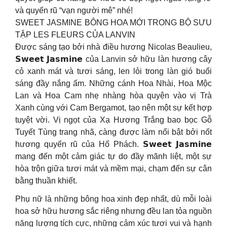
và quyến rũ “vạn người mê” nhé!
SWEET JASMINE BÔNG HOA MỚI TRONG BỘ SƯU
TẬP LES FLEURS CỦA LANVIN
Được sáng tạo bởi nhà điều hương Nicolas Beaulieu,
𝗦𝘄𝗲𝗲𝘁 𝗝𝗮𝘀𝗺𝗶𝗻𝗲 của Lanvin sở hữu làn hương cây
cỏ xanh mát và tươi sáng, len lỏi trong làn gió buổi
sáng đầy nắng ấm. Những cánh Hoa Nhài, Hoa Mộc
Lan và Hoa Cam nhẹ nhàng hòa quyện vào vị Trà
Xanh cùng với Cam Bergamot, tạo nên một sự kết hợp
tuyệt vời. Vị ngọt của Xạ Hương Trắng bao bọc Gỗ
Tuyết Tùng trang nhã, càng được làm nổi bật bởi nốt
hương quyến rũ của Hổ Phách. 𝗦𝘄𝗲𝗲𝘁 𝗝𝗮𝘀𝗺𝗶𝗻𝗲
mang đến một cảm giác tự do đầy mãnh liệt, một sự
hòa trộn giữa tươi mát và mềm mại, chạm đến sự cân
bằng thuần khiết.
Phụ nữ là những bông hoa xinh đẹp nhất, dù mỗi loài
hoa sở hữu hương sắc riêng nhưng đều lan tỏa nguồn
năng lượng tích cực, những cảm xúc tươi vui và hạnh