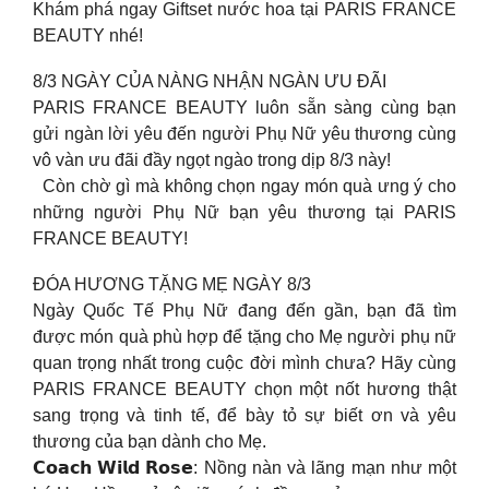
Khám phá ngay Giftset nước hoa tại PARIS FRANCE
BEAUTY nhé!
8/3 NGÀY CỦA NÀNG NHẬN NGÀN ƯU ĐÃI
PARIS FRANCE BEAUTY luôn sẵn sàng cùng bạn
gửi ngàn lời yêu đến người Phụ Nữ yêu thương cùng
vô vàn ưu đãi đầy ngọt ngào trong dịp 8/3 này!
Còn chờ gì mà không chọn ngay món quà ưng ý cho
những người Phụ Nữ bạn yêu thương tại PARIS
FRANCE BEAUTY!
ĐÓA HƯƠNG TẶNG MẸ NGÀY 8/3
Ngày Quốc Tế Phụ Nữ đang đến gần, bạn đã tìm
được món quà phù hợp để tặng cho Mẹ người phụ nữ
quan trọng nhất trong cuộc đời mình chưa? Hãy cùng
PARIS FRANCE BEAUTY chọn một nốt hương thật
sang trọng và tinh tế, để bày tỏ sự biết ơn và yêu
thương của bạn dành cho Mẹ.
𝗖𝗼𝗮𝗰𝗵 𝗪𝗶𝗹𝗱 𝗥𝗼𝘀𝗲: Nồng nàn và lãng mạn như một