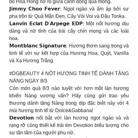
bó Hoa Hồng nở rộ giữa cánh đồng quả mọng.
𝗝𝗶𝗺𝗺𝘆 𝗖𝗵𝗼𝗼 𝗙𝗲𝘃𝗲𝗿: Ngọt ngào và ấm áp bởi sự
pha trộn từ Quả Mận Đen, Cây Vòi Voi và Đậu Tonka.
𝗟𝗮𝗻𝘃𝗶𝗻 𝗘𝗰𝗹𝗮𝘁 𝗗’𝗔𝗿𝗽𝗲𝗴𝗲 𝗘𝗗𝗣: Một nốt hương dịu
dàng và nữ tính của trái cây chín mọng và các loài
hoa.
𝗠𝗼𝗻𝘁𝗯𝗹𝗮𝗻𝗰 𝗦𝗶𝗴𝗻𝗮𝘁𝘂𝗿𝗲: Hương thơm sang trọng và
tinh tế với sự kết hợp của Hương Hoa, Quýt, Vanilla
và Xạ Hương Trắng.
#DGBEAUTY 4 NỐT HƯƠNG TINH TẾ DÀNH TẶNG
NÀNG NGÀY 8/3
Còn món quà 8/3 nào tuyệt vời hơn một làn hương
khiến Nàng vương vấn? Hãy cùng gửi trao yêu
thương dành tặng Nàng trong dịp đặc biệt này với 4
mùi hương tinh tế từ Dolce&Gabbana!
𝗗𝗲𝘃𝗼𝘁𝗶𝗼𝗻 nổi bật với làn hương ngọt ngào và và
rạng rỡ cùng thiết kế trái tim Devotion biểu tượng cho
sự tận tâm của người phụ nữ.