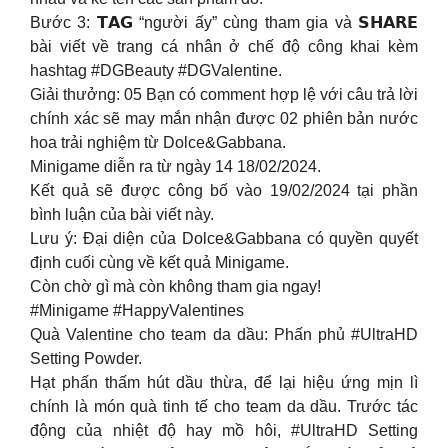
Bước 3: 𝗧𝗔𝗚 “người ấy” cùng tham gia và 𝗦𝗛𝗔𝗥𝗘
bài viết về trang cá nhân ở chế độ công khai kèm
hashtag #DGBeauty #DGValentine.
Giải thưởng: 05 Bạn có comment hợp lệ với câu trả lời
chính xác sẽ may mắn nhận được 02 phiên bản nước
hoa trải nghiệm từ Dolce&Gabbana.
Minigame diễn ra từ ngày 14 18/02/2024.
Kết quả sẽ được công bố vào 19/02/2024 tại phần
bình luận của bài viết này.
Lưu ý: Đại diện của Dolce&Gabbana có quyền quyết
định cuối cùng về kết quả Minigame.
Còn chờ gì mà còn không tham gia ngay!
#Minigame #HappyValentines
Quà Valentine cho team da dầu: Phấn phủ #UltraHD
Setting Powder.
Hạt phấn thấm hút dầu thừa, để lại hiệu ứng mịn lì
chính là món quà tinh tế cho team da dầu. Trước tác
động của nhiệt độ hay mồ hôi, #UltraHD Setting