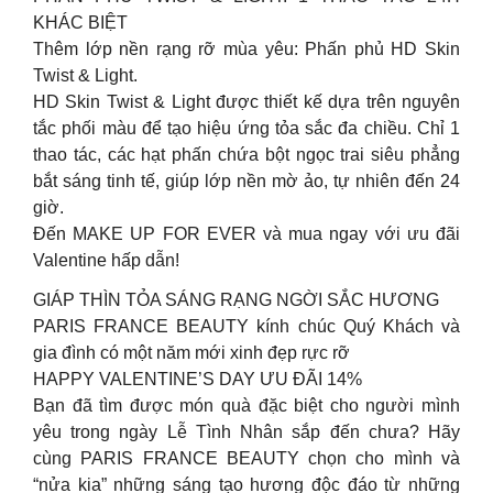
KHÁC BIỆT
Thêm lớp nền rạng rỡ mùa yêu: Phấn phủ HD Skin
Twist & Light.
HD Skin Twist & Light được thiết kế dựa trên nguyên
tắc phối màu để tạo hiệu ứng tỏa sắc đa chiều. Chỉ 1
thao tác, các hạt phấn chứa bột ngọc trai siêu phẳng
bắt sáng tinh tế, giúp lớp nền mờ ảo, tự nhiên đến 24
giờ.
Đến MAKE UP FOR EVER và mua ngay với ưu đãi
Valentine hấp dẫn!
GIÁP THÌN TỎA SÁNG RẠNG NGỜI SẮC HƯƠNG
PARIS FRANCE BEAUTY kính chúc Quý Khách và
gia đình có một năm mới xinh đẹp rực rỡ
HAPPY VALENTINE’S DAY ƯU ĐÃI 14%
Bạn đã tìm được món quà đặc biệt cho người mình
yêu trong ngày Lễ Tình Nhân sắp đến chưa? Hãy
cùng PARIS FRANCE BEAUTY chọn cho mình và
“nửa kia” những sáng tạo hương độc đáo từ những