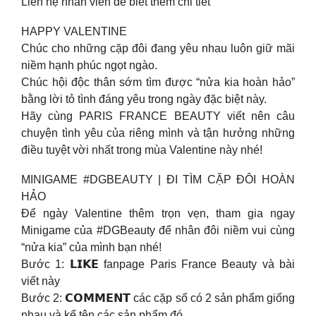
Liên hệ nhân viên để biết thêm chi tiết
HAPPY VALENTINE
Chúc cho những cặp đôi đang yêu nhau luôn giữ mãi
niềm hạnh phúc ngọt ngào.
Chúc hội độc thân sớm tìm được “nửa kia hoàn hảo”
bằng lời tỏ tình đáng yêu trong ngày đặc biệt này.
Hãy cùng PARIS FRANCE BEAUTY viết nên câu
chuyện tình yêu của riêng mình và tận hưởng những
điều tuyệt vời nhất trong mùa Valentine này nhé!
MINIGAME #DGBEAUTY | ĐI TÌM CẶP ĐÔI HOÀN
HẢO
Để ngày Valentine thêm trọn vẹn, tham gia ngay
Minigame của #DGBeauty để nhân đôi niềm vui cùng
“nửa kia” của mình bạn nhé!
Bước 1: 𝗟𝗜𝗞𝗘 fanpage Paris France Beauty và bài
viết này
Bước 2: 𝗖𝗢𝗠𝗠𝗘𝗡𝗧 các cặp số có 2 sản phẩm giống
nhau và kể tên các sản phẩm đó.