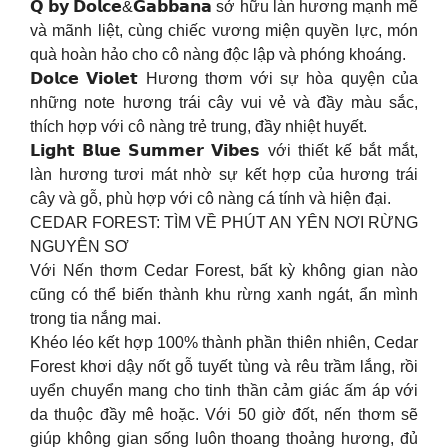
𝗤 𝗯𝘆 𝗗𝗼𝗹𝗰𝗲&𝗚𝗮𝗯𝗯𝗮𝗻𝗮 sở hữu làn hương mạnh mẽ
và mãnh liệt, cùng chiếc vương miện quyền lực, món
quà hoàn hảo cho cô nàng độc lập và phóng khoáng.
𝗗𝗼𝗹𝗰𝗲 𝗩𝗶𝗼𝗹𝗲𝘁 Hương thơm với sự hòa quyện của
những note hương trái cây vui vẻ và đầy màu sắc,
thích hợp với cô nàng trẻ trung, đầy nhiệt huyết.
𝗟𝗶𝗴𝗵𝘁 𝗕𝗹𝘂𝗲 𝗦𝘂𝗺𝗺𝗲𝗿 𝗩𝗶𝗯𝗲𝘀 với thiết kế bắt mắt,
làn hương tươi mát nhờ sự kết hợp của hương trái
cây và gỗ, phù hợp với cô nàng cá tính và hiện đại.
CEDAR FOREST: TÌM VỀ PHÚT AN YÊN NƠI RỪNG
NGUYÊN SƠ
Với Nến thơm Cedar Forest, bất kỳ không gian nào
cũng có thể biến thành khu rừng xanh ngát, ẩn mình
trong tia nắng mai.
Khéo léo kết hợp 100% thành phần thiên nhiên, Cedar
Forest khơi dậy nốt gỗ tuyết tùng và rêu trầm lắng, rồi
uyển chuyển mang cho tinh thần cảm giác ấm áp với
da thuộc đầy mê hoặc. Với 50 giờ đốt, nến thơm sẽ
giúp không gian sống luôn thoang thoảng hương, đủ