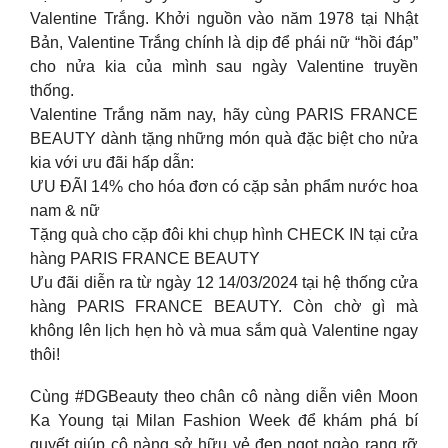
Valentine Trắng. Khởi nguồn vào năm 1978 tại Nhật
Bản, Valentine Trắng chính là dịp để phái nữ “hồi đáp”
cho nửa kia của mình sau ngày Valentine truyền
thống.
Valentine Trắng năm nay, hãy cùng PARIS FRANCE
BEAUTY dành tặng những món quà đặc biệt cho nửa
kia với ưu đãi hấp dẫn:
ƯU ĐÃI 14% cho hóa đơn có cặp sản phẩm nước hoa
nam & nữ
Tặng quà cho cặp đôi khi chụp hình CHECK IN tại cửa
hàng PARIS FRANCE BEAUTY
Ưu đãi diễn ra từ ngày 12 14/03/2024 tại hệ thống cửa
hàng PARIS FRANCE BEAUTY. Còn chờ gì mà
không lên lịch hẹn hò và mua sắm quà Valentine ngay
thôi!
Cùng #DGBeauty theo chân cô nàng diễn viên Moon
Ka Young tại Milan Fashion Week để khám phá bí
quyết giúp cô nàng sở hữu vẻ đẹp ngọt ngào rạng rỡ