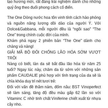
tạo hương mới, rất đáng trải nghiệm dành cho những
quý ông theo đuổi phong cách cổ điển.
The One Dòng nước hoa tôn vinh tính cách hào phóng
và nguồn năng lượng dồi dào của người Ý. Với
Dolce&Gabbana, mỗi người đều là “ngôi sao” “The
One” trong chính cuộc đời của mình.
Khám phá ngay 2 phiên bản “The One” dành cho
chàng và nàng!
GIẢI MÃ BỘ ĐÔI CHỐNG LÃO HÓA SỚM VƯỢT
TRỘI
Nàng có biết, làn da sẽ bắt đầu lão hóa từ năm 25
tuổi? Ngay lúc này, chăm da từ sớm với những sản
phẩm CAUDALIE phù hợp với tình trạng của da sẽ là
chìa khóa duy trì nét tươi trẻ:
Đối với vấn đề thâm nám, đốm nâu: BST Vinoperfect
sẽ làm sáng, tăng độ đều màu gấp 62 lần so với
Vitaminc C nhờ tinh chất Viniferine chiết xuất từ nhựa
cây nho.