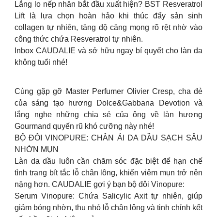
Lắng lo nếp nhăn bắt đầu xuất hiện? BST Resveratrol
Lift là lựa chọn hoàn hảo khi thúc đẩy sản sinh
collagen tự nhiên, tăng độ căng mọng rõ rệt nhờ vào
công thức chứa Resveratrol tự nhiên.
Inbox CAUDALIE và sở hữu ngay bí quyết cho làn da
không tuổi nhé!
Cùng gặp gỡ Master Perfumer Olivier Cresp, cha đẻ
của sáng tạo hương Dolce&Gabbana Devotion và
lắng nghe những chia sẻ của ông về làn hương
Gourmand quyến rũ khó cưỡng này nhé!
BỘ ĐÔI VINOPURE: CHÂN ÁI DA DẦU SẠCH SÂU
NHỜN MỤN
Làn da dầu luôn cần chăm sóc đặc biệt để hạn chế
tình trạng bít tắc lỗ chân lông, khiến viêm mụn trở nên
nặng hơn. CAUDALIE gợi ý bạn bộ đôi Vinopure:
Serum Vinopure: Chứa Salicylic Axit tự nhiên, giúp
giảm bóng nhờn, thu nhỏ lỗ chân lông và tinh chỉnh kết