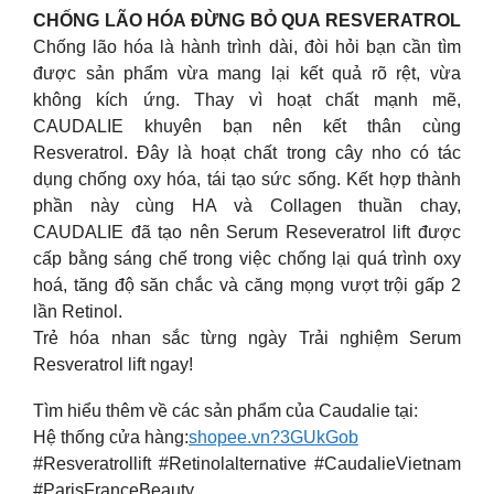
CHỐNG LÃO HÓA ĐỪNG BỎ QUA RESVERATROL
Chống lão hóa là hành trình dài, đòi hỏi bạn cần tìm
được sản phẩm vừa mang lại kết quả rõ rệt, vừa
không kích ứng. Thay vì hoạt chất mạnh mẽ,
CAUDALIE khuyên bạn nên kết thân cùng
Resveratrol. Đây là hoạt chất trong cây nho có tác
dụng chống oxy hóa, tái tạo sức sống. Kết hợp thành
phần này cùng HA và Collagen thuần chay,
CAUDALIE đã tạo nên Serum Reseveratrol lift được
cấp bằng sáng chế trong việc chống lại quá trình oxy
hoá, tăng độ săn chắc và căng mọng vượt trội gấp 2
lần Retinol.
Trẻ hóa nhan sắc từng ngày Trải nghiệm Serum
Resveratrol lift ngay!
Tìm hiểu thêm về các sản phẩm của Caudalie tại:
Hệ thống cửa hàng:
shopee.vn?3GUkGob
#Resveratrollift #Retinolalternative #CaudalieVietnam
#ParisFranceBeauty