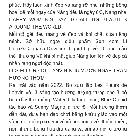
phúc. Hãy luôn xinh đẹp và rạng rỡ như những bông
hoa, để mỗi ngày của Nàng đều là ngày 8/3, Nàng nhé
HAPPY WOMEN’S DAY TO ALL DG BEAUTIES
AROUND THE WORLD!
Mỗi cô gái đều mang vẻ đẹp và khí chất của riêng
mình. Sở hữu ngay siêu phẩm Son Kem Lì
Dolce&Gabbana Devotion Liquid Lip với 9 tone màu
thời thượng Vũ khí bí mật giúp Nàng tôn lên vẻ đẹp cá
nhân rạng ngời độc nhất.
LES FLEURS DE LANVIN KHU VƯỜN NGẬP TRÀN
HƯƠNG THƠM
Ra mắt vào năm 2022, Bộ sưu tập Les Fleurs de
Lanvin với 3 sáng tạo hương tượng trưng cho 3 bó
hoa đầy thơ mộng: Water Lily lãng mạn, Blue Orchid
táo bạo và Sunny Magnolia rực rỡ. Mỗi hương thơm
dẫn dắt, đưa bạn dạo chơi bằng khứu giác vào một
vùng đất mộng mơ, vui vẻ và hòa mình với thiên nhiên;
nơi những bông hoa dịu dàng và ấm áp nở rộ tượng