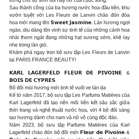
trưng cho sự sinh sôi nảy nở của cuộc sống.
Sau thành công của ba hương nước hoa đầu tiên, khu
vườn tuyệt vời Les Fleurs de Lanvin chào đón đóa
hoa mới mang tên 𝗦𝘄𝗲𝗲𝘁 𝗝𝗮𝘀𝗺𝗶𝗻𝗲. Làn hương ngọt
ngào, dịu dàng tôn vinh sự tinh tế của những cánh hoa
nhài thơm ngát đọng những hạt sương sớm, khẽ lay
nhẹ trong làn gió.
Khám phá ngay trọn bộ sưu tập Les Fleurs de Lanvin
tại PARIS FRANCE BEAUTY!
𝗞𝗔𝗥𝗟 𝗟𝗔𝗚𝗘𝗥𝗙𝗘𝗟𝗗 𝗙𝗟𝗘𝗨𝗥 𝗗𝗘 𝗣𝗜𝗩𝗢𝗜𝗡𝗘 &
𝗕𝗢𝗜𝗦 𝗗𝗘 𝗖𝗬𝗣𝗥𝗘𝗦
Bộ đôi mùi hương mới tinh tế vuốt ve làn da
Kể từ năm 2017, bộ sưu tập Les Parfums Matières của
Karl Lagerfeld đã tạo nên mối liên kết sâu sắc giữa
thời trang và nghệ thuật nước hoa, với 4 bộ đôi sáng
tạo hương dành cho nam và nữ vô cùng độc đáo.
Năm 2023, bộ sưu tập Parfums Matières của Karl
Lagerfeld chào đón bộ đôi mới 𝗙𝗹𝗲𝘂𝗿 𝗱𝗲 𝗣𝗶𝘃𝗼𝗶𝗻𝗲 &