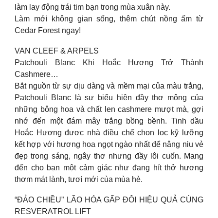
làm lay động trái tim bạn trong mùa xuân này.
Làm mới không gian sống, thêm chút nồng ấm từ
Cedar Forest ngay!
VAN CLEEF & ARPELS
Patchouli Blanc Khi Hoắc Hương Trở Thành
Cashmere…
Bắt nguồn từ sự dịu dàng và mềm mại của màu trắng,
Patchouli Blanc là sự biểu hiện đầy thơ mộng của
những bông hoa và chất len cashmere mượt mà, gợi
nhớ đến một đám mây trắng bồng bềnh. Tinh dầu
Hoắc Hương được nhà điều chế chọn lọc kỹ lưỡng
kết hợp với hương hoa ngọt ngào nhất để nâng niu vẻ
đẹp trong sáng, ngây thơ nhưng đầy lôi cuốn. Mang
đến cho bạn một cảm giác như đang hít thở hương
thơm mát lành, tươi mới của mùa hè.
“ĐẢO CHIỀU” LÃO HÓA GẤP ĐÔI HIỆU QUẢ CÙNG
RESVERATROL LIFT