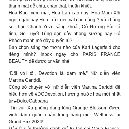
thanh mát dễ chịu, chân thật, thuần khiết.
Hoa Đào mềm mại, Hoa Lan cao quý, Hoa Mâm Xôi
ngọt ngào hay Hoa Trà tươi mát cho nàng ? Và chàng
sẽ chọn Chanh Yuzu sảng khoái, Cỏ Hương Bài cá
tính, Gỗ Tuyết Tùng dạn dày phong sương hay Hổ
Phách mạnh mẽ đầy quyến rũ?
Bạn chọn sáng tạo thơm nào của Karl Lagerfeld cho
riêng mình? Inbox ngay cho PARIS FRANCE
BEAUTY để được tư vấn nhé!
“Đối với tôi, Devotion là đam mê.” Nữ diễn viên
Martina Cariddi.
Cùng trò chuyện với nữ diễn viên Martina Cariddi để
hiểu hơn về #DGDevotion, hương nước hoa mới nhất
từ #DolceGabbana
️ Tin vui: Xà phòng dạng lỏng Orange Blossom được
vinh danh quán quân trong hạng mục Wellness tại
Grand Prix 2024!
Đây là giải thưởng danh giá từ tạp chí Marie France,