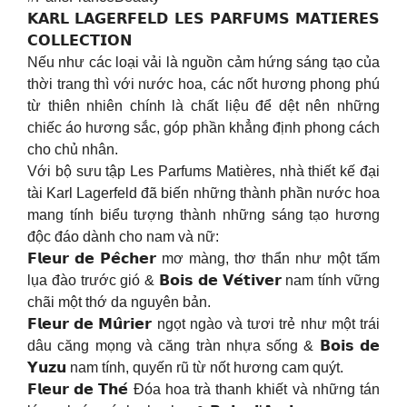
𝗞𝗔𝗥𝗟 𝗟𝗔𝗚𝗘𝗥𝗙𝗘𝗟𝗗 𝗟𝗘𝗦 𝗣𝗔𝗥𝗙𝗨𝗠𝗦 𝗠𝗔𝗧𝗜𝗘𝗥𝗘𝗦
𝗖𝗢𝗟𝗟𝗘𝗖𝗧𝗜𝗢𝗡
Nếu như các loại vải là nguồn cảm hứng sáng tạo của
thời trang thì với nước hoa, các nốt hương phong phú
từ thiên nhiên chính là chất liệu để dệt nên những
chiếc áo hương sắc, góp phần khẳng định phong cách
cho chủ nhân.
Với bộ sưu tập Les Parfums Matières, nhà thiết kế đại
tài Karl Lagerfeld đã biến những thành phần nước hoa
mang tính biểu tượng thành những sáng tạo hương
độc đáo dành cho nam và nữ:
𝗙𝗹𝗲𝘂𝗿 𝗱𝗲 𝗣𝗲̂𝗰𝗵𝗲𝗿 mơ màng, thơ thẩn như một tấm
lụa đào trước gió & 𝗕𝗼𝗶𝘀 𝗱𝗲 𝗩𝗲́𝘁𝗶𝘃𝗲𝗿 nam tính vững
chãi một thớ da nguyên bản.
𝗙𝗹𝗲𝘂𝗿 𝗱𝗲 𝗠𝘂̂𝗿𝗶𝗲𝗿 ngọt ngào và tươi trẻ như một trái
dâu căng mọng và căng tràn nhựa sống & 𝗕𝗼𝗶𝘀 𝗱𝗲
𝗬𝘂𝘇𝘂 nam tính, quyến rũ từ nốt hương cam quýt.
𝗙𝗹𝗲𝘂𝗿 𝗱𝗲 𝗧𝗵𝗲́ Đóa hoa trà thanh khiết và những tán