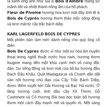
lá xanh óng ánh như lụa & 𝗕𝗼𝗶𝘀 𝗱’𝗔𝗺𝗯𝗿𝗲 mang sự
mãnh liệt và nhiệt thành nồng ấm của hổ phách.
𝗙𝗹𝗲𝘂𝗿 𝗱𝗲 𝗣𝗶𝘃𝗼𝗶𝗻𝗲 hương hoa tươi mát đầy tinh tế &
𝗕𝗼𝗶𝘀 𝗱𝗲 𝗖𝘆𝗽𝗿𝗲̀𝘀 hương thơm thảo mộc sống động
và tươi mát từ cây trắc bách diệp.
𝗞𝗔𝗥𝗟 𝗟𝗔𝗚𝗘𝗥𝗙𝗘𝗟𝗗 𝗕𝗢𝗜𝗦 𝗗𝗘 𝗖𝗬𝗣𝗥𝗘𝗦
Một phiên bản làm mới dành riêng cho quý ông cổ
điển
𝗕𝗼𝗶𝘀 𝗗𝗲 𝗖𝘆𝗽𝗿𝗲𝘀 được ví như một sự hòa âm huyền
thoại trong nghệ thuật nước hoa nam, hương thơm
fougere mang đến một khía cạnh mới vô cùng độc
đáo. Sự sống động và tươi mát của bộ ba hương đầu
Bạch Đậu Khấu, Quýt Madagascar và Chanh dẫn dắt
vào nốt hương chủ đạo của Cây Trắc Bách Diệp,
được điểm xuyết bởi Oải Hương và Bạc Hà nước. Ở
tầng hương cuối, tinh dầu cây Xô Thơm, Gỗ
Cashmere và Cỏ Hương Bài bao bọc toàn bộ hương
thơm một cách đầy mạnh mẽ và quyến rũ. Một sáng