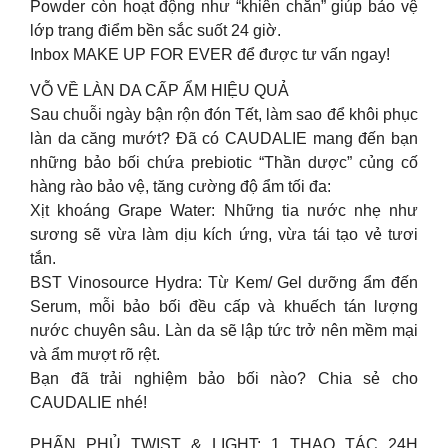
Powder còn hoạt động như “khiên chắn” giúp bảo vệ
lớp trang điểm bền sắc suốt 24 giờ.
Inbox MAKE UP FOR EVER để được tư vấn ngay!
VỖ VỀ LÀN DA CẤP ẨM HIỆU QUẢ
Sau chuỗi ngày bận rộn đón Tết, làm sao để khôi phục
làn da căng mướt? Đã có CAUDALIE mang đến bạn
những bảo bối chứa prebiotic “Thần dược” củng cố
hàng rào bảo vệ, tăng cường độ ẩm tối đa:
Xịt khoáng Grape Water: Những tia nước nhẹ như
sương sẽ vừa làm dịu kích ứng, vừa tái tạo vẻ tươi
tắn.
BST Vinosource Hydra: Từ Kem/ Gel dưỡng ẩm đến
Serum, mỗi bảo bối đều cấp và khuếch tán lượng
nước chuyên sâu. Làn da sẽ lập tức trở nên mềm mại
và ẩm mượt rõ rệt.
Bạn đã trải nghiệm bảo bối nào? Chia sẻ cho
CAUDALIE nhé!
PHẤN PHỦ TWIST & LIGHT: 1 THAO TÁC 24H