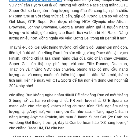
VĐV chỉ cần Hydro Gel là đủ. Nhưng với chặng Race căng thẳng, OTE
Super Gel sẽ là nguồn năng lượng hàng đầu để cùng bạn phá chiếc
PR xinh tươi !!! Với công thức cải tiến, gấp đôi lượng Carb so với dòng
Gel khác, OTE Super Gel được những HCV Olympic như Alistair
Brownlee, Johnny Brownlee, Georgia Taylor đánh giá là nguồn năng
lượng ưu tú nhất, giúp nâng cao thành tích và bền bỉ khi Race. Năng
lượng nhiều hơn, đồng nghĩa với việc lượng Gel trong túi Belt sẽ ít hơn.
Thay vì 4-5 gói Gel Đặc thông thường, chỉ cần 3 gói Super Gel nhỏ gọn,
tiện lợi là đủ để các đồng Run bền sức vững, vững Pace đến tận vạch
Finish. Không chỉ là lựa chọn hàng đầu của các chân chạy Olympic,
Super Gel còn thật sự phù hợp với các Elite Runner, Duathlon,
Triathlon và những VĐV bán chuyên, phong trào có nhu cầu năng
lượng cao và mong muốn cải thiện hiệu quả thi đấu. Năm mới, thành
tích mới, liên hệ ngay với OTE Sports để trải nghiệm dòng Gel hot nhất
2024 này nhé!
các đồng Run không nghe nhầm đâu!!! Để các đồng Run có một “tháng
3 bùng nổ” và hái về những chiếc PR xinh tươi nhất, OTE Sports sẽ
mang đến cho các quý khách hàng chương trình “Trải nghiệm năng
lượng, tặng Anytime”, với những ưu đãi như sau: – Tặng ngay 1 thanh
năng lượng Anytime Protein, khi mua 3 thanh Super Gel (2x Carb so
với dòng Gel thông thường), đây là Combo hoàn hảo “X3 năng lượng”
cho chặng Race HM, FM của bạn.