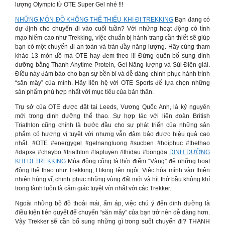
lượng Olympic từ OTE Super Gel nhé !!!
NHỮNG MÓN ĐỒ KHÔNG THỂ THIẾU KHI ĐI TREKKING
Bạn đang có
dự định cho chuyến đi vào cuối tuần? Với những hoạt động có tính
mạo hiểm cao như Trekking, việc chuẩn bị hành trang cần thiết sẽ giúp
bạn có một chuyến đi an toàn và tràn đầy năng lượng. Hãy cùng tham
khảo 13 món đồ mà OTE hay đem theo !!! Đừng quên bổ sung dinh
dưỡng bằng Thanh Anytime Protein, Gel Năng lượng và Sủi Điện giải.
Điều này đảm bảo cho bạn sự bền bỉ và dễ dàng chinh phục hành trình
“săn mây” của mình. Hãy liên hệ với OTE Sports để lựa chọn những
sản phẩm phù hợp nhất với mục tiêu của bản thân.
Trụ sở của OTE được đặt tại Leeds, Vương Quốc Anh, là kỷ nguyên
mới trong dinh dưỡng thể thao. Sự hợp tác với liên đoàn British
Triathlon cũng chính là bước đầu cho sự phát triển của những sản
phẩm có hương vị tuyệt vời nhưng vẫn đảm bảo được hiệu quả cao
nhất. #OTE #energygel #gelnangluong #sucben #hoiphuc #thethao
#dapxe #chaybo #triathlon #tapluyen #thidau #bongda
DINH DƯỠNG
KHI ĐI TREKKING
Mùa đông cũng là thời điểm “Vàng” để những hoạt
động thể thao như Trekking, Hiking lên ngôi. Việc hòa mình vào thiên
nhiên hùng vĩ, chinh phục những vùng đất mới và hít thở bầu không khí
trong lành luôn là cảm giác tuyệt vời nhất với các Trekker.
Ngoài những bộ đồ thoải mái, ấm áp, việc chú ý đến dinh dưỡng là
điều kiện tiên quyết để chuyến “săn mây” của bạn trở nên dễ dàng hơn.
Vậy Trekker sẽ cần bổ sung những gì trong suốt chuyến đi? THANH