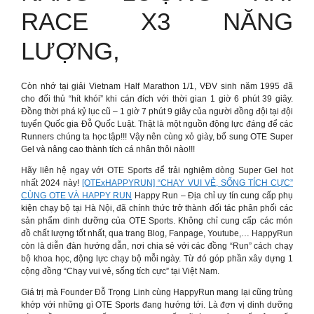
RACE X3 NĂNG
LƯỢNG,
Còn nhớ tại giải Vietnam Half Marathon 1/1, VĐV sinh năm 1995 đã
cho đối thủ “hít khói” khi cán đích với thời gian 1 giờ 6 phút 39 giây.
Đồng thời phá kỷ lục cũ – 1 giờ 7 phút 9 giây của người đồng đội tại đội
tuyển Quốc gia Đỗ Quốc Luật. Thật là một nguồn động lực đáng để các
Runners chúng ta học tập!!! Vậy nên cùng xỏ giày, bổ sung OTE Super
Gel và nâng cao thành tích cá nhân thôi nào!!!
Hãy liên hệ ngay với OTE Sports để trải nghiệm dòng Super Gel hot
nhất 2024 này!
[OTExHAPPYRUN] “CHẠY VUI VẺ, SỐNG TÍCH CỰC”
CÙNG OTE VÀ HAPPY RUN
Happy Run – Địa chỉ uy tín cung cấp phụ
kiện chạy bộ tại Hà Nội, đã chính thức trở thành đối tác phân phối các
sản phẩm dinh dưỡng của OTE Sports. Không chỉ cung cấp các món
đồ chất lượng tốt nhất, qua trang Blog, Fanpage, Youtube,… HappyRun
còn là diễn đàn hướng dẫn, nơi chia sẻ với các đồng “Run” cách chạy
bộ khoa học, động lực chạy bộ mỗi ngày. Từ đó góp phần xây dựng 1
cộng đồng “Chạy vui vẻ, sống tích cực” tại Việt Nam.
Giá trị mà Founder Đỗ Trọng Linh cùng HappyRun mang lại cũng trùng
khớp với những gì OTE Sports đang hướng tới. Là đơn vị dinh dưỡng