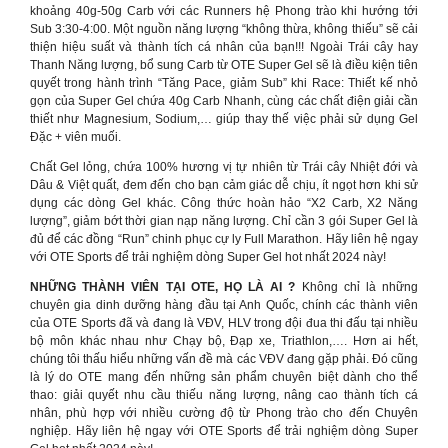
khoảng 40g-50g Carb với các Runners hệ Phong trào khi hướng tới
Sub 3:30-4:00. Một nguồn năng lượng “không thừa, không thiếu” sẽ cải
thiện hiệu suất và thành tích cá nhân của bạn!!! Ngoài Trái cây hay
Thanh Năng lượng, bổ sung Carb từ OTE Super Gel sẽ là điều kiện tiên
quyết trong hành trình “Tăng Pace, giảm Sub” khi Race: Thiết kế nhỏ
gọn của Super Gel chứa 40g Carb Nhanh, cùng các chất điện giải cần
thiết như Magnesium, Sodium,… giúp thay thế việc phải sử dụng Gel
Đặc + viên muối.
Chất Gel lỏng, chứa 100% hương vị tự nhiên từ Trái cây Nhiệt đới và
Dâu & Việt quất, đem đến cho bạn cảm giác dễ chịu, ít ngọt hơn khi sử
dụng các dòng Gel khác. Công thức hoàn hảo “X2 Carb, X2 Năng
lượng”, giảm bớt thời gian nạp năng lượng. Chỉ cần 3 gói Super Gel là
đủ để các đồng “Run” chinh phục cự ly Full Marathon. Hãy liên hệ ngay
với OTE Sports để trải nghiệm dòng Super Gel hot nhất 2024 này!
NHỮNG THÀNH VIÊN TẠI OTE, HỌ LÀ AI ?
Không chỉ là những
chuyên gia dinh dưỡng hàng đầu tại Anh Quốc, chính các thành viên
của OTE Sports đã và đang là VĐV, HLV trong đội đua thi đấu tại nhiều
bộ môn khác nhau như Chạy bộ, Đạp xe, Triathlon,…. Hơn ai hết,
chúng tôi thấu hiểu những vấn đề mà các VĐV đang gặp phải. Đó cũng
là lý do OTE mang đến những sản phẩm chuyên biệt dành cho thể
thao: giải quyết nhu cầu thiếu năng lượng, nâng cao thành tích cá
nhân, phù hợp với nhiều cường độ từ Phong trào cho đến Chuyên
nghiệp. Hãy liên hệ ngay với OTE Sports để trải nghiệm dòng Super