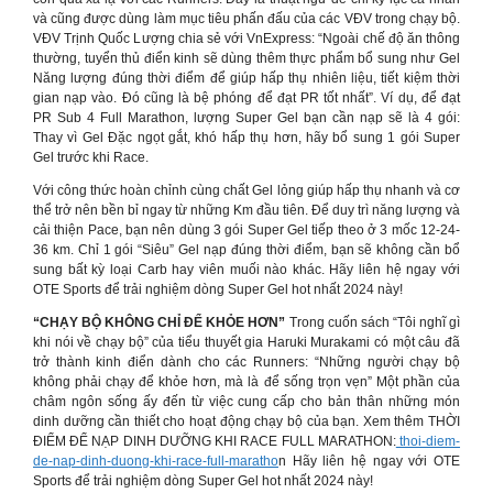
và cũng được dùng làm mục tiêu phấn đấu của các VĐV trong chạy bộ.
VĐV Trịnh Quốc Lượng chia sẻ với VnExpress: “Ngoài chế độ ăn thông
thường, tuyển thủ điển kinh sẽ dùng thêm thực phẩm bổ sung như Gel
Năng lượng đúng thời điểm để giúp hấp thụ nhiên liệu, tiết kiệm thời
gian nạp vào. Đó cũng là bệ phóng để đạt PR tốt nhất”. Ví dụ, để đạt
PR Sub 4 Full Marathon, lượng Super Gel bạn cần nạp sẽ là 4 gói:
Thay vì Gel Đặc ngọt gắt, khó hấp thụ hơn, hãy bổ sung 1 gói Super
Gel trước khi Race.
Với công thức hoàn chỉnh cùng chất Gel lỏng giúp hấp thụ nhanh và cơ
thể trở nên bền bỉ ngay từ những Km đầu tiên. Để duy trì năng lượng và
cải thiện Pace, bạn nên dùng 3 gói Super Gel tiếp theo ở 3 mốc 12-24-
36 km. Chỉ 1 gói “Siêu” Gel nạp đúng thời điểm, bạn sẽ không cần bổ
sung bất kỳ loại Carb hay viên muối nào khác. Hãy liên hệ ngay với
OTE Sports để trải nghiệm dòng Super Gel hot nhất 2024 này!
“CHẠY BỘ KHÔNG CHỈ ĐỂ KHỎE HƠN”
Trong cuốn sách “Tôi nghĩ gì
khi nói về chạy bộ” của tiểu thuyết gia Haruki Murakami có một câu đã
trở thành kinh điển dành cho các Runners: “Những người chạy bộ
không phải chạy để khỏe hơn, mà là để sống trọn vẹn” Một phần của
châm ngôn sống ấy đến từ việc cung cấp cho bản thân những món
dinh dưỡng cần thiết cho hoạt động chạy bộ của bạn. Xem thêm THỜI
ĐIỂM ĐỂ NẠP DINH DƯỠNG KHI RACE FULL MARATHON:
thoi-diem-
de-nap-dinh-duong-khi-race-full-maratho
n Hãy liên hệ ngay với OTE
Sports để trải nghiệm dòng Super Gel hot nhất 2024 này!