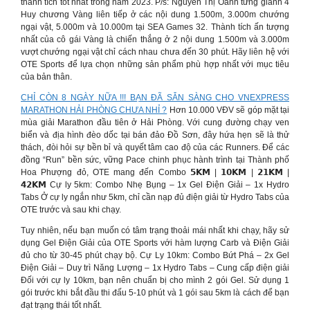
thành tích tốt nhất trong năm 2023. P/s: Nguyễn Thị Oanh từng giành 4
Huy chương Vàng liên tiếp ở các nội dung 1.500m, 3.000m chướng
ngại vật, 5.000m và 10.000m tại SEA Games 32. Thành tích ấn tượng
nhất của cô gái Vàng là chiến thắng ở 2 nội dung 1.500m và 3.000m
vượt chướng ngại vật chỉ cách nhau chưa đến 30 phút. Hãy liên hệ với
OTE Sports để lựa chọn những sản phẩm phù hợp nhất với mục tiêu
của bản thân.
CHỈ CÒN 8 NGÀY NỮA !!! BẠN ĐÃ SẴN SÀNG CHO VNEXPRESS
MARATHON HẢI PHÒNG CHƯA NHỈ ?
Hơn 10.000 VĐV sẽ góp mặt tại
mùa giải Marathon đầu tiên ở Hải Phòng. Với cung đường chạy ven
biển và địa hình đèo dốc tại bán đảo Đồ Sơn, đây hứa hẹn sẽ là thử
thách, đòi hỏi sự bền bỉ và quyết tâm cao độ của các Runners. Để các
đồng “Run” bền sức, vững Pace chinh phục hành trình tại Thành phố
Hoa Phượng đỏ, OTE mang đến Combo 𝟱𝗞𝗠 | 𝟭𝟬𝗞𝗠 | 𝟮𝟭𝗞𝗠 |
𝟰𝟮𝗞𝗠 Cự ly 5km: Combo Nhẹ Bụng – 1x Gel Điện Giải – 1x Hydro
Tabs Ở cự ly ngắn như 5km, chỉ cần nạp đủ điện giải từ Hydro Tabs của
OTE trước và sau khi chạy.
Tuy nhiên, nếu bạn muốn có tâm trạng thoải mái nhất khi chạy, hãy sử
dụng Gel Điện Giải của OTE Sports với hàm lượng Carb và Điện Giải
đủ cho từ 30-45 phút chạy bộ. Cự Ly 10km: Combo Bứt Phá – 2x Gel
Điện Giải – Duy trì Năng Lượng – 1x Hydro Tabs – Cung cấp điện giải
Đối với cự ly 10km, bạn nên chuẩn bị cho mình 2 gói Gel. Sử dụng 1
gói trước khi bắt đầu thi đấu 5-10 phút và 1 gói sau 5km là cách để bạn
đạt trạng thái tốt nhất.