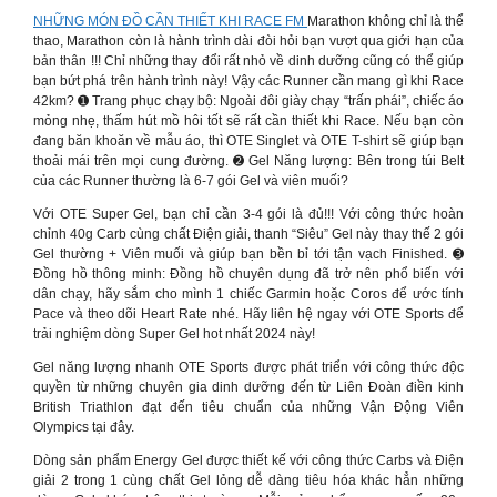
NHỮNG MÓN ĐỒ CẦN THIẾT KHI RACE FM
Marathon không chỉ là thể
thao, Marathon còn là hành trình dài đòi hỏi bạn vượt qua giới hạn của
bản thân !!! Chỉ những thay đổi rất nhỏ về dinh dưỡng cũng có thể giúp
bạn bứt phá trên hành trình này! Vậy các Runner cần mang gì khi Race
42km? ➊ Trang phục chạy bộ: Ngoài đôi giày chạy “trấn phái”, chiếc áo
mỏng nhẹ, thấm hút mồ hôi tốt sẽ rất cần thiết khi Race. Nếu bạn còn
đang băn khoăn về mẫu áo, thì OTE Singlet và OTE T-shirt sẽ giúp bạn
thoải mái trên mọi cung đường. ➋ Gel Năng lượng: Bên trong túi Belt
của các Runner thường là 6-7 gói Gel và viên muối?
Với OTE Super Gel, bạn chỉ cần 3-4 gói là đủ!!! Với công thức hoàn
chỉnh 40g Carb cùng chất Điện giải, thanh “Siêu” Gel này thay thế 2 gói
Gel thường + Viên muối và giúp bạn bền bỉ tới tận vạch Finished. ➌
Đồng hồ thông minh: Đồng hồ chuyên dụng đã trở nên phổ biến với
dân chạy, hãy sắm cho mình 1 chiếc Garmin hoặc Coros để ước tính
Pace và theo dõi Heart Rate nhé. Hãy liên hệ ngay với OTE Sports để
trải nghiệm dòng Super Gel hot nhất 2024 này!
Gel năng lượng nhanh OTE Sports được phát triển với công thức độc
quyền từ những chuyên gia dinh dưỡng đến từ Liên Đoàn điền kinh
British Triathlon đạt đến tiêu chuẩn của những Vận Động Viên
Olympics tại đây.
Dòng sản phẩm Energy Gel được thiết kế với công thức Carbs và Điện
giải 2 trong 1 cùng chất Gel lỏng dễ dàng tiêu hóa khác hẳn những