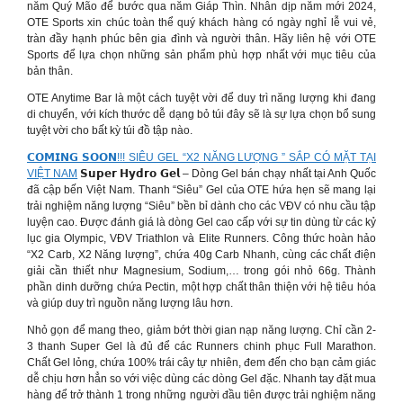
năm Quý Mão để bước qua năm Giáp Thìn. Nhân dịp năm mới 2024,
OTE Sports xin chúc toàn thể quý khách hàng có ngày nghỉ lễ vui vẻ,
tràn đầy hạnh phúc bên gia đình và người thân. Hãy liên hệ với OTE
Sports để lựa chọn những sản phẩm phù hợp nhất với mục tiêu của
bản thân.
OTE Anytime Bar là một cách tuyệt vời để duy trì năng lượng khi đang
di chuyển, với kích thước dễ dạng bỏ túi đây sẽ là sự lựa chọn bổ sung
tuyệt vời cho bất kỳ túi đồ tập nào.
𝗖𝗢𝗠𝗜𝗡𝗚 𝗦𝗢𝗢𝗡!!! SIÊU GEL “X2 NĂNG LƯỢNG ” SẮP CÓ MẶT TẠI
VIỆT NAM
𝗦𝘂𝗽𝗲𝗿 𝗛𝘆𝗱𝗿𝗼 𝗚𝗲𝗹 – Dòng Gel bán chạy nhất tại Anh Quốc
đã cập bến Việt Nam. Thanh “Siêu” Gel của OTE hứa hẹn sẽ mang lại
trải nghiệm năng lượng “Siêu” bền bỉ dành cho các VĐV có nhu cầu tập
luyện cao. Được đánh giá là dòng Gel cao cấp với sự tin dùng từ các kỷ
lục gia Olympic, VĐV Triathlon và Elite Runners. Công thức hoàn hảo
“X2 Carb, X2 Năng lượng”, chứa 40g Carb Nhanh, cùng các chất điện
giải cần thiết như Magnesium, Sodium,… trong gói nhỏ 66g. Thành
phần dinh dưỡng chứa Pectin, một hợp chất thân thiện với hệ tiêu hóa
và giúp duy trì nguồn năng lượng lâu hơn.
Nhỏ gọn để mang theo, giảm bớt thời gian nạp năng lượng. Chỉ cần 2-
3 thanh Super Gel là đủ để các Runners chinh phục Full Marathon.
Chất Gel lỏng, chứa 100% trái cây tự nhiên, đem đến cho bạn cảm giác
dễ chịu hơn hẳn so với việc dùng các dòng Gel đặc. Nhanh tay đặt mua
hàng để trở thành 1 trong những người đầu tiên được trải nghiệm năng