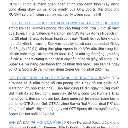
RUNFIT chính là mảnh ghép hoàn chỉnh cho hành trình “Xây dựng
cộng đồng chạy vui vẻ, khỏe mạnh” của OTE Sports. Xin chúc cho
RUNFIT sẽ thành công và may mắn với lý tưởng của mình!!!
_
CHƯA ĐẦY 30 PHÚT, NỮ VĐV KENYA XÁC LẬP KỶ LỤC 10KM
Trong khi các Runners phong trào cần trung bình hơn 1 giờ để vượt
qua 10km. Thì tại Valencia Marathon, nữ VĐV Kenya Agnes Ngetich chỉ
mất 28 phút 46 giây để hoàn thành cự ly này. Thành tích vô tiền khoáng
hậu của viên kim cương Đen vượt qua kỷ lục cũ của Letesenbet Gidey
tới 15 giây (29:01), đồng thời giúp Agnes là nữ VĐV đầu tiên trong lịch
sử cán mốc chạy 10km dưới 29 phút. Thật là một nguồn động lực đáng
để các Runners chúng ta học tập!!! Vậy nên cùng xỏ giày, bổ sung OTE
Super Gel và nâng cao thành tích cá nhân thôi nào!!! Hãy liên hệ ngay
với OTE Sports để trải nghiệm dòng Super Gel hot nhất 2024 này!
CÁC ĐỒNG “RUN” CÙNG ĐIỂM DANH LIST RACE NÀO !!!
Năm 2024
hứa hẹn sẽ là năm bùng nổ của phong trào Chạy bộ với nhiều giải
Marathon lớn nhỏ khác nhau. Bạn hãy cùng kể tên ngay những chiếc
BIB mình đã sở hữu trong năm nay, để OTE cùng các Runners khác
“hóng” vớiiii. Bên cạnh luyện tập, đừng quên tích trữ nguồn năng lượng
bền bỉ từ OTE Super Gel, OTE Anytime Bar và “hái Medal, đoạt PR” các
đồng “run” nhé!!! Hãy liên hệ ngay với OTE Sports để trải nghiệm dòng
Super Gel hot nhất 2024 này!
BẠN ĐÃ ĐẠT PR MỚI CỦA MÌNH?
PR hay Personal Record đã không
còn quá xa lạ với các Runners. Đây là thuật ngữ để chỉ kỷ lục cá nhân