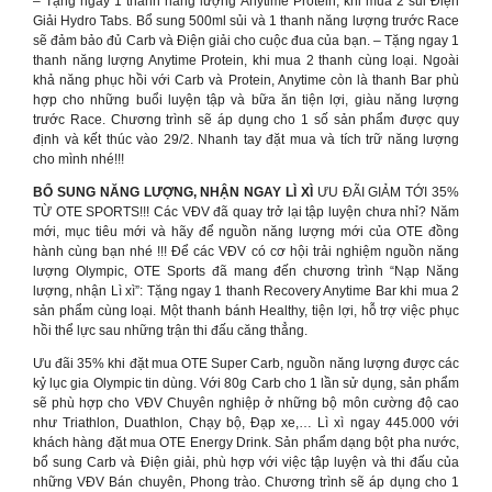
– Tặng ngay 1 thanh năng lượng Anytime Protein, khi mua 2 sủi Điện
Giải Hydro Tabs. Bổ sung 500ml sủi và 1 thanh năng lượng trước Race
sẽ đảm bảo đủ Carb và Điện giải cho cuộc đua của bạn. – Tặng ngay 1
thanh năng lượng Anytime Protein, khi mua 2 thanh cùng loại. Ngoài
khả năng phục hồi với Carb và Protein, Anytime còn là thanh Bar phù
hợp cho những buổi luyện tập và bữa ăn tiện lợi, giàu năng lượng
trước Race. Chương trình sẽ áp dụng cho 1 số sản phẩm được quy
định và kết thúc vào 29/2. Nhanh tay đặt mua và tích trữ năng lượng
cho mình nhé!!!
BỔ SUNG NĂNG LƯỢNG, NHẬN NGAY LÌ XÌ
ƯU ĐÃI GIẢM TỚI 35%
TỪ OTE SPORTS!!! Các VĐV đã quay trở lại tập luyện chưa nhỉ? Năm
mới, mục tiêu mới và hãy để nguồn năng lượng mới của OTE đồng
hành cùng bạn nhé !!! Để các VĐV có cơ hội trải nghiệm nguồn năng
lượng Olympic, OTE Sports đã mang đến chương trình “Nạp Năng
lượng, nhận Lì xì”: Tặng ngay 1 thanh Recovery Anytime Bar khi mua 2
sản phẩm cùng loại. Một thanh bánh Healthy, tiện lợi, hỗ trợ việc phục
hồi thể lực sau những trận thi đấu căng thẳng.
Ưu đãi 35% khi đặt mua OTE Super Carb, nguồn năng lượng được các
kỷ lục gia Olympic tin dùng. Với 80g Carb cho 1 lần sử dụng, sản phẩm
sẽ phù hợp cho VĐV Chuyên nghiệp ở những bộ môn cường độ cao
như Triathlon, Duathlon, Chạy bộ, Đạp xe,… Lì xì ngay 445.000 với
khách hàng đặt mua OTE Energy Drink. Sản phẩm dạng bột pha nước,
bổ sung Carb và Điện giải, phù hợp với việc tập luyện và thi đấu của
những VĐV Bán chuyên, Phong trào. Chương trình sẽ áp dụng cho 1