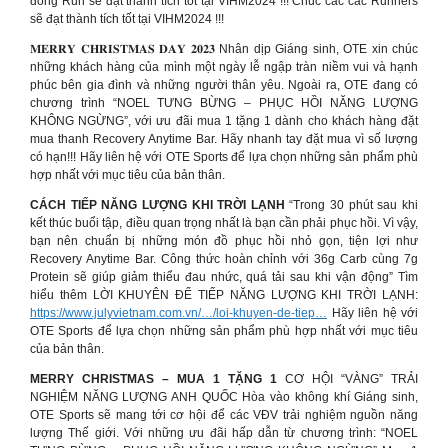
đồng Run sẽ đạt thành tích tốt tại VIHM2024 !!! Chúc các các Runners
sẽ đạt thành tích tốt tại VIHM2024 !!!
𝐌𝐄𝐑𝐑𝐘 𝐂𝐇𝐑𝐈𝐒𝐓𝐌𝐀𝐒 𝐃𝐀𝐘 𝟐𝟎𝟐𝟑 Nhân dịp Giáng sinh, OTE xin chúc
những khách hàng của mình một ngày lễ ngập tràn niềm vui và hạnh
phúc bên gia đình và những người thân yêu. Ngoài ra, OTE đang có
chương trình “NOEL TƯNG BỪNG – PHỤC HỒI NĂNG LƯỢNG
KHÔNG NGỪNG”, với ưu đãi mua 1 tặng 1 dành cho khách hàng đặt
mua thanh Recovery Anytime Bar. Hãy nhanh tay đặt mua vì số lượng
có hạn!!! Hãy liên hệ với OTE Sports để lựa chọn những sản phẩm phù
hợp nhất với mục tiêu của bản thân.
CÁCH TIẾP NĂNG LƯỢNG KHI TRỜI LẠNH
“Trong 30 phút sau khi
kết thúc buổi tập, điều quan trọng nhất là bạn cần phải phục hồi. Vì vậy,
bạn nên chuẩn bị những món đồ phục hồi nhỏ gọn, tiện lợi như
Recovery Anytime Bar. Công thức hoàn chỉnh với 36g Carb cùng 7g
Protein sẽ giúp giảm thiểu đau nhức, quá tải sau khi vận động” Tìm
hiểu thêm LỜI KHUYÊN ĐỂ TIẾP NĂNG LƯỢNG KHI TRỜI LẠNH:
https://www.julyvietnam.com.vn/…/loi-khuyen-de-tiep…
Hãy liên hệ với
OTE Sports để lựa chọn những sản phẩm phù hợp nhất với mục tiêu
của bản thân.
MERRY CHRISTMAS – MUA 1 TẶNG 1
CƠ HỘI “VÀNG” TRẢI
NGHIỆM NĂNG LƯỢNG ANH QUỐC Hòa vào không khí Giáng sinh,
OTE Sports sẽ mang tới cơ hội để các VĐV trải nghiệm nguồn năng
lượng Thế giới. Với những ưu đãi hấp dẫn từ chương trình: “NOEL