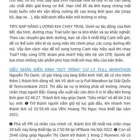
cho việc hỗ trợ thúc đẩy quá trình hydrate hóa và duy trì sự cân bằng
các chất điện giải trong cơ thể. Hạn chế tối đa tình trạng chóng mặt
hoặc buồn nôn khi vận động cường độ cao trong thời gian dài (chạy
bộ, đạp xe…), đặc biệt dưới điều kiện môi trường oi nóng.
TIPS NẠP NĂNG LƯỢNG KHI CHẠY TRAIL Dưới sự tác động của thời
tiết, địa hình, đường chạy Trail luôn tạo ra khó khăn và sự khắc nghiệt.
Theo các chuyên gia dinh dưỡng, bạn sẽ cần ít nhất 60g Carb mỗi giờ,
để cơ thể luôn bền bỉ và sung mãn khi chinh phục các cung đường đồi
núi. Vậy làm cách nào để bổ sung lượng Carb này hiệu quả khi chạy
Trail? Hãy cùng OTE khám phá nhé!!! Hãy liên hệ với OTE Sports để
lựa chọn những sản phẩm phù hợp nhất với mục tiêu của bản thân.
SIÊU NHÂN ĐIỀN KINH “OUT TRÌNH” CỰ LY FULL MARATHON
Nguyễn Thị Oanh, cô gái Vàng của làng Điền kinh Việt, đã có cho mình
thêm 1 thành tích đáng nể, khi Vô địch cự ly Full Marathon tại Giải Quốc
tế Techcombank 2023. Thi đấu tại cự ly không phải sở trường, nhưng
chân chạy người Bắc Giang vẫn xuất sắc cán đích ở vị trí đầu tiên trong
thời gian 02:46:27. Thành tích này giúp Oanh “Siêu nhân” xô đổ tới 3 kỷ
lục mới: ➊ Trở thành người nắm giữ kỷ lục giải đấu, khi nhanh hơn
thành tích cũ 02:55:49 của VĐV Hoàng Thị Ngọc Hoa thiết lập năm
2021.
➋ Phá vỡ PR cá nhân của chính cô, thành tích tốt nhất mà chân chạy
28 tuổi này từng thiết lập là 2:50:56 tại VPBank Hà Nội 2022. ➌ Con số
2h46 cũng giúp Nguyễn Thị Oanh trở thành 1 trong 2 Runners nữ có