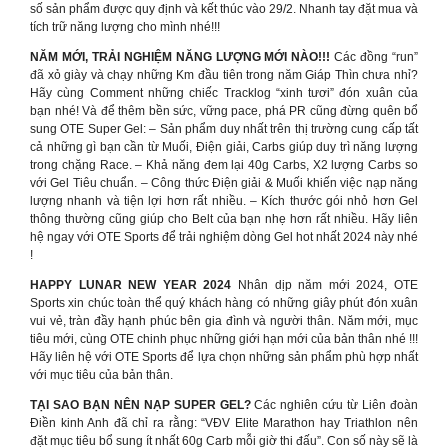
số sản phẩm được quy định và kết thúc vào 29/2. Nhanh tay đặt mua và
tích trữ năng lượng cho mình nhé!!!
NĂM MỚI, TRẢI NGHIỆM NĂNG LƯỢNG MỚI NÀO!!!
Các đồng “run”
đã xỏ giày và chạy những Km đầu tiên trong năm Giáp Thìn chưa nhỉ?
Hãy cùng Comment những chiếc Tracklog “xinh tươi” đón xuân của
bạn nhé! Và để thêm bền sức, vững pace, phá PR cũng đừng quên bổ
sung OTE Super Gel: – Sản phẩm duy nhất trên thị trường cung cấp tất
cả những gì bạn cần từ Muối, Điện giải, Carbs giúp duy trì năng lượng
trong chặng Race. – Khả năng đem lại 40g Carbs, X2 lượng Carbs so
với Gel Tiêu chuẩn. – Công thức Điện giải & Muối khiến việc nạp năng
lượng nhanh và tiện lợi hơn rất nhiều. – Kích thước gói nhỏ hơn Gel
thông thường cũng giúp cho Belt của bạn nhẹ hơn rất nhiều. Hãy liên
hệ ngay với OTE Sports để trải nghiệm dòng Gel hot nhất 2024 này nhé
!
HAPPY LUNAR NEW YEAR 2024
Nhân dịp năm mới 2024, OTE
Sports xin chúc toàn thể quý khách hàng có những giây phút đón xuân
vui vẻ, tràn đầy hạnh phúc bên gia đình và người thân. Năm mới, mục
tiêu mới, cùng OTE chinh phục những giới hạn mới của bản thân nhé !!!
Hãy liên hệ với OTE Sports để lựa chọn những sản phẩm phù hợp nhất
với mục tiêu của bản thân.
TẠI SAO BẠN NÊN NẠP SUPER GEL?
Các nghiên cứu từ Liên đoàn
Điền kinh Anh đã chỉ ra rằng: “VĐV Elite Marathon hay Triathlon nên
đặt mục tiêu bổ sung ít nhất 60g Carb mỗi giờ thi đấu”. Con số này sẽ là