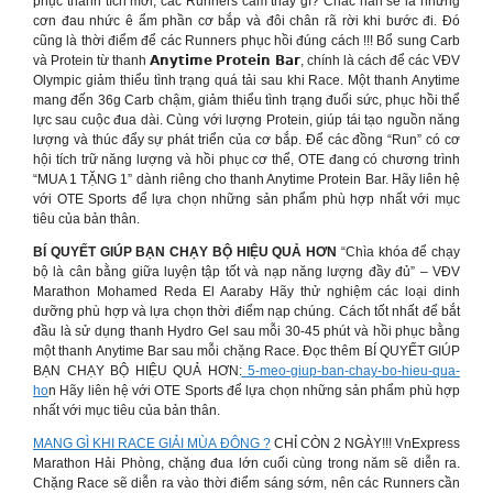
phục thành tích mới, các Runners cảm thấy gì? Chắc hẳn sẽ là những
cơn đau nhức ê ẩm phần cơ bắp và đôi chân rã rời khi bước đi. Đó
cũng là thời điểm để các Runners phục hồi đúng cách !!! Bổ sung Carb
và Protein từ thanh 𝗔𝗻𝘆𝘁𝗶𝗺𝗲 𝗣𝗿𝗼𝘁𝗲𝗶𝗻 𝗕𝗮𝗿, chính là cách để các VĐV
Olympic giảm thiểu tình trạng quá tải sau khi Race. Một thanh Anytime
mang đến 36g Carb chậm, giảm thiểu tình trạng đuối sức, phục hồi thể
lực sau cuộc đua dài. Cùng với lượng Protein, giúp tái tạo nguồn năng
lượng và thúc đẩy sự phát triển của cơ bắp. Để các đồng “Run” có cơ
hội tích trữ năng lượng và hồi phục cơ thể, OTE đang có chương trình
“MUA 1 TẶNG 1” dành riêng cho thanh Anytime Protein Bar. Hãy liên hệ
với OTE Sports để lựa chọn những sản phẩm phù hợp nhất với mục
tiêu của bản thân.
BÍ QUYẾT GIÚP BẠN CHẠY BỘ HIỆU QUẢ HƠN
“Chìa khóa để chạy
bộ là cân bằng giữa luyện tập tốt và nạp năng lượng đầy đủ” – VĐV
Marathon Mohamed Reda El Aaraby Hãy thử nghiệm các loại dinh
dưỡng phù hợp và lựa chọn thời điểm nạp chúng. Cách tốt nhất để bắt
đầu là sử dụng thanh Hydro Gel sau mỗi 30-45 phút và hồi phục bằng
một thanh Anytime Bar sau mỗi chặng Race. Đọc thêm BÍ QUYẾT GIÚP
BẠN CHẠY BỘ HIỆU QUẢ HƠN:
5-meo-giup-ban-chay-bo-hieu-qua-
ho
n Hãy liên hệ với OTE Sports để lựa chọn những sản phẩm phù hợp
nhất với mục tiêu của bản thân.
MANG GÌ KHI RACE GIẢI MÙA ĐÔNG ?
CHỈ CÒN 2 NGÀY!!! VnExpress
Marathon Hải Phòng, chặng đua lớn cuối cùng trong năm sẽ diễn ra.
Chặng Race sẽ diễn ra vào thời điểm sáng sớm, nên các Runners cần