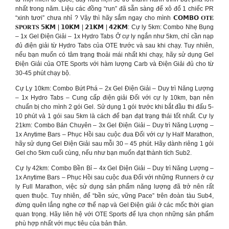
nhất trong năm. Liệu các đồng “run” đã sẵn sàng để xô đổ 1 chiếc PR
“xinh tươi” chưa nhỉ ? Vậy thì hãy sắm ngay cho mình 𝗖𝗢𝗠𝗕𝗢 𝐎𝐓𝐄
𝐒𝐏𝐎𝐑𝐓𝐒 𝟱𝗞𝗠 | 𝟭𝟬𝗞𝗠 | 𝟮𝟭𝗞𝗠 | 𝟰𝟮𝗞𝗠: Cự ly 5km: Combo Nhẹ Bụng
– 1x Gel Điện Giải – 1x Hydro Tabs Ở cự ly ngắn như 5km, chỉ cần nạp
đủ điện giải từ Hydro Tabs của OTE trước và sau khi chạy. Tuy nhiên,
nếu bạn muốn có tâm trạng thoải mái nhất khi chạy, hãy sử dụng Gel
Điện Giải của OTE Sports với hàm lượng Carb và Điện Giải đủ cho từ
30-45 phút chạy bộ.
Cự Ly 10km: Combo Bứt Phá – 2x Gel Điện Giải – Duy trì Năng Lượng
– 1x Hydro Tabs – Cung cấp điện giải Đối với cự ly 10km, bạn nên
chuẩn bị cho mình 2 gói Gel. Sử dụng 1 gói trước khi bắt đầu thi đấu 5-
10 phút và 1 gói sau 5km là cách để bạn đạt trạng thái tốt nhất. Cự ly
21km: Combo Bán Chuyên – 3x Gel Điện Giải – Duy trì Năng Lượng –
1x Anytime Bars – Phục Hồi sau cuộc đua Đối với cự ly Half Marathon,
hãy sử dụng Gel Điện Giải sau mỗi 30 – 45 phút. Hãy dành riêng 1 gói
Gel cho 5km cuối cùng, nếu như bạn muốn đạt thành tích Sub2.
Cự ly 42km: Combo Bền Bỉ – 4x Gel Điện Giải – Duy trì Năng Lượng –
1x Anytime Bars – Phục Hồi sau cuộc đua Đối với những Runners ở cự
ly Full Marathon, việc sử dụng sản phẩm năng lượng đã trở nên rất
quen thuộc. Tuy nhiên, để “bền sức, vững Pace” trên đoàn tàu Sub4,
đừng quên lắng nghe cơ thể nạp và Gel Điện giải ở các mốc thời gian
quan trọng. Hãy liên hệ với OTE Sports để lựa chọn những sản phẩm
phù hợp nhất với mục tiêu của bản thân.