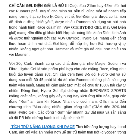
CHỈ CẦN GEL ĐIỆN GIẢI LÀ ĐỦ !!!
Cuộc đua 21km hay 42km đòi hỏi
các Runners phải duy trì cho mình sự bền bỉ, cùng một kế hoạch tiếp
năng lượng thật sự hợp lý. Cũng vì thế, Gel Điện giải được coi là món
đồ dinh dưỡng “thiết yếu”, được nhiều Runners sử dụng và bứt phá
trong hành trình Race của mình. Vậy 𝐎𝐓𝐄 𝐇𝐘𝐃𝐑𝐎 𝐆𝐄𝐋 (hay Gel Điện
giải) mang đến điều gì khác biệt Hợp tác cùng liên đoàn Điền kinh Anh
và được thử nghiệm bởi các VĐV Olympic, Hydro Gel mang đến công
thức hoàn chỉnh với chất Gel lỏng, dễ hấp thụ hơn GU, hương vị tự
nhiên, không ngọt gắt như Hammer và mức giá dễ chịu hơn nhiều so
với Maurten.
Với 20g Carb nhanh cùng các chất điện giải như Magie, Sodium và
Fibre, Hydro Gel là sản phẩm phù hợp cho các chặng Race, cũng như
buổi tập luyện gắng sức. Chỉ cần đem theo 3-5 gói Hydro Gel và sử
dụng sau mỗi 30-45 phút là đủ để các Runners không phải sử dụng
thêm viên muối. Mang tới cảm giác tươi mát, dễ chịu từ 100% trái cây tự
nhiên. Đồng thời, Hydro Gel đạt chứng nhận INFORMED SPORTS
không chất cấm, không gây đầy bụng hay kích ứng tiêu hóa, giúp các
đồng “Run” an tâm khi Race. Nhân dịp cuối năm, OTE mang đến
chương trình “Mua càng nhiều, giảm càng sâu” (GIẢM đến 30% khi
mua Hydro Gel). Các đồng “Run” hãy nhanh tay đặt mua và sẵn sàng
xô đổ PR trên những hành trình sắp tới nhé !!!
TÍCH TRỮ NĂNG LƯỢNG KHI RACE
Tích trữ năng lượng hay Load
Carb, ám chỉ việc ăn nhiều hơn để dự trữ thêm tinh bột (glycogen trong