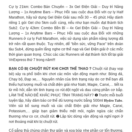
Cự ly 21km: Combo Bán Chuyên – 3x Gel Điện Giải – Duy trì Năng
Lượng – 1x Anytime Bars – Phục Hồi sau cuộc đua Đối với cự ly Half
Marathon, hãy sử dụng Gel Điện Giải sau mỗi 30 – 45 phút. Hãy dành
riêng 1 gói Gel cho 5km cuối cùng, nếu như bạn muốn đạt thành tích
Sub2. Cự ly 42km: Combo Bền Bỉ – 4x Gel Điện Giải – Duy trì Năng
Lượng – 1x Anytime Bars – Phục Hồi sau cuộc đua Đối với những
Runners ở cự ly Full Marathon, việc sử dụng sản phẩm năng lượng đã
trở nên rất quen thuộc. Tuy nhiên, để “bền sức, vững Pace” trên đoàn
tàu Sub4, đừng quên lắng nghe cơ thể nạp và Gel Điện giải ở các mốc
thời gian quan trọng. Chúc các các Runners sẽ đạt thành tích tốt tại giải
VnExpress thứ 7 trong năm!!!
BẠN CÓ BỊ CHUỘT RÚT KHI CHƠI THỂ THAO ?
Chuột rút (hay vọp
bẻ) xảy ra phổ biến khi chơi các môn vận động mạnh như: Bóng đá,
Chạy bộ, Đạp xe,… Nguyên nhân của tình trạng này do cơ thể bạn đã
thiếu hụt lượng muối và chất điện giải như Natri, Magie, Canxi,… tiết ra
từ mồ hôi, dẫn tới tình trạng co rút đột ngột và đau cứng phần cơ bắp.
LÀM THẾ NÀO ĐỂ KHẮC PHỤC TÌNH TRẠNG NÀY? ➊ Trước mỗi buổi
luyện tập, hãy đảm bảo cơ thể đủ lượng nước bằng 500ml 𝐇𝐲𝐝𝐫𝐨 𝐓𝐚𝐛𝐬.
Viên sủi bổ sung muối và các chất Điện giải như Magie, Canxi,
Potassium,… giúp bạn giảm thiểu mệt mỏi, ngăn ngừa các chấn
thương như co cơ, chuột rút. ➋ Lập tức dừng vận động và nghỉ ngơi ở
nơi thoáng mát khi bị chuột rút.
Cố gắng thả chùng chân thư giãn và xoa bóp nhẹ phần cơ tổn thương.