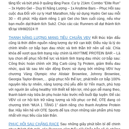
tăng tốc và bứt phá ở quãng tăng Pace. Cự ly 21km: Combo “Elite Run”
– 3x Hydro Gel – Duy trì Năng Lượng – 1x Anytime Bars – Phục Hồi sau
cuộc đua Đối với cự ly Half Marathon, hãy sử dụng Hydro Gel sau mỗi
30 – 45 phút. Hãy dành riêng 1 gói Gel cho 5km cuối cùng, nếu như
bạn muốn đạt thành tích Sub2. Chúc các các Runners sẽ đạt thành tích
tốt tại VIHM2024 !!!
THANH NĂNG LƯỢNG MANG TIÊU CHUẨN VĐV
Kết thúc trận đấu
cũng là thời điểm nguồn năng lượng dự trữ cạn kiệt. Điều này là lý do
chính khiến cơ bắp bạn đau nhức và tinh thần trở nên uể oải. Chìa
khóa để vượt qua tình trạng này chính là ANYTIME PROTEIN BAR – Là
lựa chọn để phục hồi thể lực và tránh tình trạng đau nhức cơ bắp sau:
Công thức hoàn chỉnh với 36g Carb cùng 7g Protein, giảm thiểu đau
nhức, quá tải sau khi vận động Được sử dụng bởi những VĐV huy
chương Vàng Olympic như Alistair Brownlee, Johnny Brownlee,
Georgia Taylor-Brown,… giúp phục hồi thể lực, phát triển cơ bắp 100%
nguyên liệu tự nhiên, năng lượng chủ yếu đến từ Yến mạch, phù hợp
với người ăn uống healthy Với thiết kế tiện lợi, nhỏ gọn dễ mang theo,
thanh bánh này bữa ăn phụ hoàn hảo trước mỗi buổi tập luyện. Để các
VĐV có cơ hội tích trữ năng lượng và hồi phục cơ thể, OTE đang có
chương trình “MUA 1 TẶNG 1” dành riêng cho thanh Anytime Protein
Bar. Hãy liên hệ với OTE Sports để lựa chọn những sản phẩm phù hợp
nhất với mục tiêu của bản thân.
PHỤC HỒI SAU CHẶNG RACE
Sau những giây phút bền bỉ để chinh