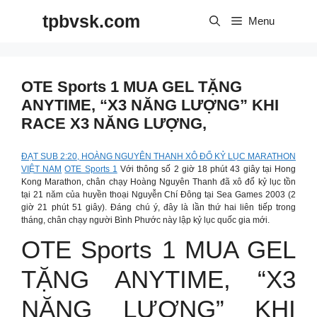
Skip
tpbvsk.com
to
Menu
content
OTE Sports 1 MUA GEL TẶNG
ANYTIME, “X3 NĂNG LƯỢNG” KHI
RACE X3 NĂNG LƯỢNG,
ĐẠT SUB 2:20, HOÀNG NGUYÊN THANH XÔ ĐỔ KỶ LỤC MARATHON
VIỆT NAM
OTE Sports 1
Với thông số 2 giờ 18 phút 43 giây tại Hong
Kong Marathon, chân chạy Hoàng Nguyên Thanh đã xô đổ kỷ lục tồn
tại 21 năm của huyền thoại Nguyễn Chí Đông tại Sea Games 2003 (2
giờ 21 phút 51 giây). Đáng chú ý, đây là lần thứ hai liên tiếp trong
tháng, chân chạy người Bình Phước này lập kỷ lục quốc gia mới.
OTE Sports 1 MUA GEL
TẶNG ANYTIME, “X3
NĂNG LƯỢNG” KHI