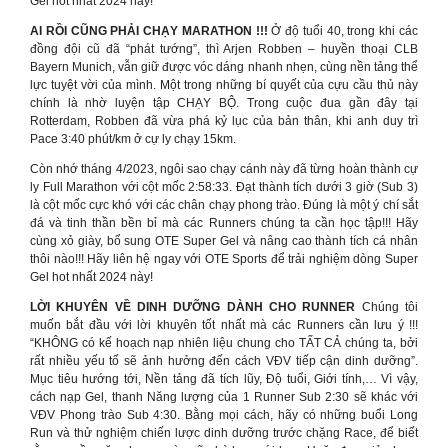
Gel hot nhất 2024 này!
AI RỒI CŨNG PHẢI CHẠY MARATHON !!!
Ở độ tuổi 40, trong khi các
đồng đội cũ đã “phát tướng”, thì Arjen Robben – huyền thoại CLB
Bayern Munich, vẫn giữ được vóc dáng nhanh nhẹn, cùng nền tảng thể
lực tuyệt vời của mình. Một trong những bí quyết của cựu cầu thủ này
chính là nhờ luyện tập CHẠY BỘ. Trong cuộc đua gần đây tại
Rotterdam, Robben đã vừa phá kỷ lục của bản thân, khi anh duy trì
Pace 3:40 phút/km ở cự ly chạy 15km.
Còn nhớ tháng 4/2023, ngôi sao chạy cánh này đã từng hoàn thành cự
ly Full Marathon với cột mốc 2:58:33. Đạt thành tích dưới 3 giờ (Sub 3)
là cột mốc cực khó với các chân chạy phong trào. Đúng là một ý chí sắt
đá và tinh thần bền bỉ mà các Runners chúng ta cần học tập!!! Hãy
cùng xỏ giày, bổ sung OTE Super Gel và nâng cao thành tích cá nhân
thôi nào!!! Hãy liên hệ ngay với OTE Sports để trải nghiệm dòng Super
Gel hot nhất 2024 này!
LỜI KHUYÊN VỀ DINH DƯỠNG DÀNH CHO RUNNER
Chúng tôi
muốn bắt đầu với lời khuyên tốt nhất mà các Runners cần lưu ý !!!
“KHÔNG có kế hoạch nạp nhiên liệu chung cho TẤT CẢ chúng ta, bởi
rất nhiều yếu tố sẽ ảnh hưởng đến cách VĐV tiếp cận dinh dưỡng”.
Mục tiêu hướng tới, Nền tảng đã tích lũy, Độ tuổi, Giới tính,… Vì vậy,
cách nạp Gel, thanh Năng lượng của 1 Runner Sub 2:30 sẽ khác với
VĐV Phong trào Sub 4:30. Bằng mọi cách, hãy có những buổi Long
Run và thử nghiệm chiến lược dinh dưỡng trước chặng Race, để biết