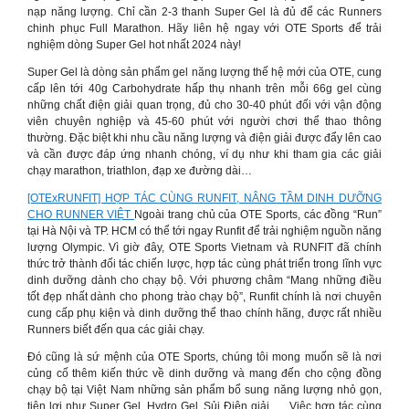
nạp năng lượng. Chỉ cần 2-3 thanh Super Gel là đủ để các Runners
chinh phục Full Marathon. Hãy liên hệ ngay với OTE Sports để trải
nghiệm dòng Super Gel hot nhất 2024 này!
Super Gel là dòng sản phẩm gel năng lượng thế hệ mới của OTE, cung
cấp lên tới 40g Carbohydrate hấp thụ nhanh trên mỗi 66g gel cùng
những chất điện giải quan trọng, đủ cho 30-40 phút đối với vận động
viên chuyên nghiệp và 45-60 phút với người chơi thể thao thông
thường. Đặc biệt khi nhu cầu năng lượng và điện giải được đẩy lên cao
và cần được đáp ứng nhanh chóng, ví dụ như khi tham gia các giải
chạy marathon, triathlon, đạp xe đường dài…
[OTExRUNFIT] HỢP TÁC CÙNG RUNFIT, NÂNG TẦM DINH DƯỠNG
CHO RUNNER VIỆT
Ngoài trang chủ của OTE Sports, các đồng “Run”
tại Hà Nội và TP. HCM có thể tới ngay Runfit để trải nghiệm nguồn năng
lượng Olympic. Vì giờ đây, OTE Sports Vietnam và RUNFIT đã chính
thức trở thành đối tác chiến lược, hợp tác cùng phát triển trong lĩnh vực
dinh dưỡng dành cho chạy bộ. Với phương châm “Mang những điều
tốt đẹp nhất dành cho phong trào chạy bộ”, Runfit chính là nơi chuyên
cung cấp phụ kiện và dinh dưỡng thể thao chính hãng, được rất nhiều
Runners biết đến qua các giải chạy.
Đó cũng là sứ mệnh của OTE Sports, chúng tôi mong muốn sẽ là nơi
củng cố thêm kiến thức về dinh dưỡng và mang đến cho cộng đồng
chạy bộ tại Việt Nam những sản phẩm bổ sung năng lượng nhỏ gọn,
tiện lợi như Super Gel, Hydro Gel, Sủi Điện giải,…. Việc hợp tác cùng