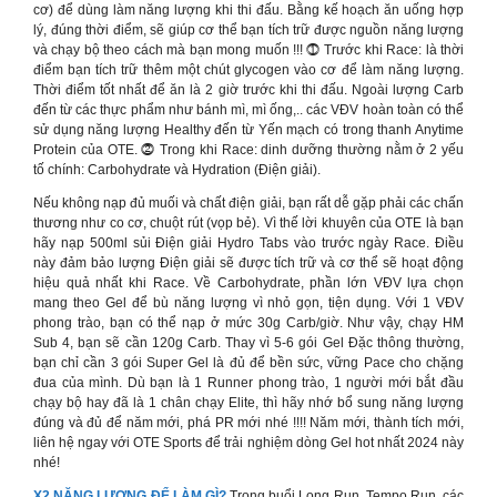
cơ) để dùng làm năng lượng khi thi đấu. Bằng kế hoạch ăn uống hợp
lý, đúng thời điểm, sẽ giúp cơ thể bạn tích trữ được nguồn năng lượng
và chạy bộ theo cách mà bạn mong muốn !!! ⓵ Trước khi Race: là thời
điểm bạn tích trữ thêm một chút glycogen vào cơ để làm năng lượng.
Thời điểm tốt nhất để ăn là 2 giờ trước khi thi đấu. Ngoài lượng Carb
đến từ các thực phẩm như bánh mì, mì ống,.. các VĐV hoàn toàn có thể
sử dụng năng lượng Healthy đến từ Yến mạch có trong thanh Anytime
Protein của OTE. ⓶ Trong khi Race: dinh dưỡng thường nằm ở 2 yếu
tố chính: Carbohydrate và Hydration (Điện giải).
Nếu không nạp đủ muối và chất điện giải, bạn rất dễ gặp phải các chấn
thương như co cơ, chuột rút (vọp bẻ). Vì thế lời khuyên của OTE là bạn
hãy nạp 500ml sủi Điện giải Hydro Tabs vào trước ngày Race. Điều
này đảm bảo lượng Điện giải sẽ được tích trữ và cơ thể sẽ hoạt động
hiệu quả nhất khi Race. Về Carbohydrate, phần lớn VĐV lựa chọn
mang theo Gel để bù năng lượng vì nhỏ gọn, tiện dụng. Với 1 VĐV
phong trào, bạn có thể nạp ở mức 30g Carb/giờ. Như vậy, chạy HM
Sub 4, bạn sẽ cần 120g Carb. Thay vì 5-6 gói Gel Đặc thông thường,
bạn chỉ cần 3 gói Super Gel là đủ để bền sức, vững Pace cho chặng
đua của mình. Dù bạn là 1 Runner phong trào, 1 người mới bắt đầu
chạy bộ hay đã là 1 chân chạy Elite, thì hãy nhớ bổ sung năng lượng
đúng và đủ để năm mới, phá PR mới nhé !!!! Năm mới, thành tích mới,
liên hệ ngay với OTE Sports để trải nghiệm dòng Gel hot nhất 2024 này
nhé!
X2 NĂNG LƯỢNG ĐỂ LÀM GÌ?
Trong buổi Long Run, Tempo Run, các