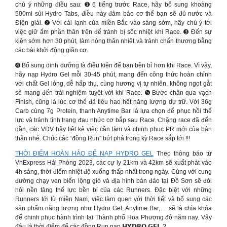
chú ý những điều sau: ➊ 6 tiếng trước Race, hãy bổ sung khoảng
500ml sủi Hydro Tabs, điều này đảm bảo cơ thể bạn sẽ đủ nước và
Điện giải. ➋ Với cái lạnh của miền Bắc vào sáng sớm, hãy chú ý tới
việc giữ ấm phần thân trên để tránh bị sốc nhiệt khi Race. ➌ Đến sự
kiện sớm hơn 30 phút, làm nóng thân nhiệt và tránh chấn thương bằng
các bài khởi động giãn cơ.
➍ Bổ sung dinh dưỡng là điều kiện để bạn bền bỉ hơn khi Race. Vì vậy,
hãy nạp Hydro Gel mỗi 30-45 phút, mang đến công thức hoàn chỉnh
với chất Gel lỏng, dễ hấp thụ, cùng hương vị tự nhiên, không ngọt gắt
sẽ mang đến trải nghiệm tuyệt vời khi Race. ➎ Bước chân qua vạch
Finish, cũng là lúc cơ thể đã tiêu hao hết năng lượng dự trữ. Với 36g
Carb cùng 7g Protein, thanh Anytime Bar là lựa chọn để phục hồi thể
lực và tránh tình trạng đau nhức cơ bắp sau Race. Chặng race đã đến
gần, các VĐV hãy liệt kê việc cần làm và chinh phục PR mới của bản
thân nhé. Chúc các “đồng Run” bứt phá trong kỳ Race sắp tới !!!
THỜI ĐIỂM HOÀN HẢO ĐỂ NẠP HYDRO GEL
Theo thông báo từ
VnExpress Hải Phòng 2023, các cự ly 21km và 42km sẽ xuất phát vào
4h sáng, thời điểm nhiệt độ xuống thấp nhất trong ngày. Cùng với cung
đường chạy ven biển lộng gió và địa hình bán đảo tại Đồ Sơn sẽ đòi
hỏi nền tảng thể lực bền bỉ của các Runners. Đặc biệt với những
Runners tới từ miền Nam, việc làm quen với thời tiết và bổ sung các
sản phẩm năng lượng như Hydro Gel, Anytime Bar,… sẽ là chìa khóa
để chinh phục hành trình tại Thành phố Hoa Phượng đỏ năm nay. Vậy
đâu là thời điểm để các đồng Run nạp 𝗛𝗬𝗗𝗥𝗢 𝗚𝗘𝗟 ?