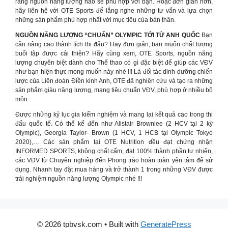
rằng nguồn năng lượng nào sẽ phù hợp với bạn. Hoặc đơn giản hơn,
hãy liên hệ với OTE Sports để lắng nghe những tư vấn và lựa chọn
những sản phẩm phù hợp nhất với mục tiêu của bản thân.
NGUỒN NĂNG LƯỢNG “CHUẨN” OLYMPIC TỚI TỪ ANH QUỐC
Bạn
cần nâng cao thành tích thi đấu? Hay đơn giản, bạn muốn chất lượng
buổi tập được cải thiện? Hãy cùng xem, OTE Sports, nguồn năng
lượng chuyên biệt dành cho Thể thao có gì đặc biệt để giúp các VĐV
như bạn hiện thực mong muốn này nhé !!! Là đối tác dinh dưỡng chiến
lược của Liên đoàn Điền kinh Anh, OTE đã nghiên cứu và tạo ra những
sản phẩm giàu năng lượng, mang tiêu chuẩn VĐV, phù hợp ở nhiều bộ
môn.
Được những kỷ lục gia kiểm nghiệm và mang lại kết quả cao trong thi
đấu quốc tế. Có thể kể đến như Alistair Brownlee (2 HCV tại 2 kỳ
Olympic), Georgia Taylor- Brown (1 HCV, 1 HCB tại Olympic Tokyo
2020),… Các sản phẩm tại OTE Nutrition đều đạt chứng nhận
INFORMED SPORTS, không chất cấm, đạt 100% thành phần tự nhiên,
các VĐV từ Chuyên nghiệp đến Phong trào hoàn toàn yên tâm để sử
dụng. Nhanh tay đặt mua hàng và trở thành 1 trong những VĐV được
trải nghiệm nguồn năng lượng Olympic nhé !!!
© 2026 tpbvsk.com
• Built with
GeneratePress