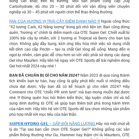
dòng Gel khác trên thị trường. Mỗi sản phẩm cung cấp 20g
Carbohydrate, đủ cho 20 – 30 phút đối với vận động viên chuyên
nghiệp và 30 – 45 phút với người chơi thể thao thông thường.
FAN CỦA HƯƠNG VỊ TRÁI CÂY ĐIỂM DANH NÀO !!!
Ngoài công thức
“X2 lượng Carb, X2 Năng lượng” trong gói nhỏ tiện lợi. Bạn cũng đừng
quên, “hương vị” chính là điểm mạnh của OTE Super Gel: Chiết xuất từ
100% trái cây tự nhiên, với 2 hương vị Tropical và Berry cho bạn lựa
chọn. Không gây đầy bụng, kích ứng tiêu hóa nhờ việc sử dụng chất
kết dính cao cấp Pectin – tạo ra chất Gel lỏng dễ uống. Mang đến vị
ngọt tự nhiên, cảm giác dễ chịu hơn so với việc phải sử dụng các dạng
Gel như Maurten. Hãy liên hệ ngay với OTE Sports để trải nghiệm dòng
Gel hot nhất 2024 này nhé !
BẠN ĐÃ CHUẨN BỊ GÌ CHO NĂM 2024?
Năm 2023 đi qua cùng thành
tích khiến bạn tự hào, hay cũng là giây phút tiếc nuối vì những điều
chưa đạt được. Vậy bạn đã có kế hoạch gì cho năm 2024? Hãy
Comment cho OTE “chiếc PR xinh tươi” mà bạn mong muốn đạt được
nhé !!! Đừng quên học hỏi thêm kiến thức, tập luyện chăm chỉ và bổ
sung dinh dưỡng từ OTE sẽ giúp bạn thêm bứt phá trong hành trình
của năm mới. Hãy liên hệ với OTE Sports để lựa chọn những sản phẩm
phù hợp nhất với mục tiêu của bản thân.
𝗦𝗨𝗣𝗘𝗥 𝗛𝗬𝗗𝗥𝗢 𝗚𝗘𝗟 – GẤP ĐÔI NĂNG LƯỢNG
Hãy nói một chút về
lý do “Tại sao bạn cần chọn OTE Super Gel?” Không giống các sản
phẩm thông thường như Gu, Hammer hay thậm chí là Maurtens, OTE