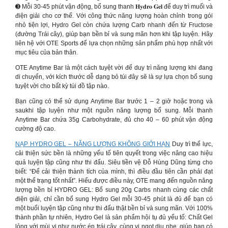
➌ Mỗi 30-45 phút vận động, bổ sung thanh 𝐇𝐲𝐝𝐫𝐨 𝐆𝐞𝐥 để duy trì muối và
điện giải cho cơ thể. Với công thức năng lượng hoàn chỉnh trong gói
nhỏ tiện lợi, Hydro Gel còn chứa lượng Carb nhanh đến từ Fructose
(đường Trái cây), giúp bạn bền bỉ và sung mãn hơn khi tập luyện. Hãy
liên hệ với OTE Sports để lựa chọn những sản phẩm phù hợp nhất với
mục tiêu của bản thân.
OTE Anytime Bar là một cách tuyệt vời để duy trì năng lượng khi đang
di chuyển, với kích thước dễ dạng bỏ túi đây sẽ là sự lựa chọn bổ sung
tuyệt vời cho bất kỳ túi đồ tập nào.
Bạn cũng có thể sử dụng Anytime Bar trước 1 – 2 giờ hoặc trong và
saukhi tập luyện như một nguồn năng lượng bổ sung. Mỗi thanh
Anytime Bar chứa 35g Carbohydrate, đủ cho 40 – 60 phút vận động
cường độ cao.
NẠP HYDRO GEL – NĂNG LƯỢNG KHÔNG GIỚI HẠN
Duy trì thể lực,
cải thiện sức bền là những yếu tố tiên quyết trong việc nâng cao hiệu
quả luyện tập cũng như thi đấu. Siêu tiền vệ Đỗ Hùng Dũng từng cho
biết: “Để cải thiện thành tích của mình, thì điều đầu tiên cần phải đạt
một thể trạng tốt nhất”. Hiểu được điều này, OTE mang đến nguồn năng
lượng bền bỉ HYDRO GEL: Bổ sung 20g Carbs nhanh cùng các chất
điện giải, chỉ cần bổ sung Hydro Gel mỗi 30-45 phút là đủ để bạn có
một buổi luyện tập cũng như thi đấu thật bền bỉ và sung mãn. Với 100%
thành phần tự nhiên, Hydro Gel là sản phẩm hội tụ đủ yếu tố: Chất Gel
lỏng với mùi vị như nước ép trái cây, cùng vị ngọt dịu nhẹ, giúp bạn có