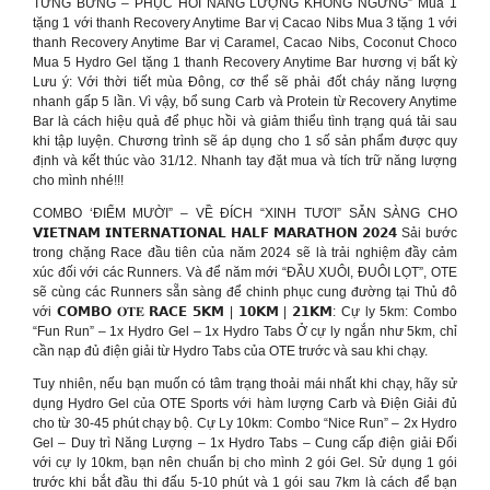
TƯNG BỪNG – PHỤC HỒI NĂNG LƯỢNG KHÔNG NGỪNG” Mua 1
tặng 1 với thanh Recovery Anytime Bar vị Cacao Nibs Mua 3 tặng 1 với
thanh Recovery Anytime Bar vị Caramel, Cacao Nibs, Coconut Choco
Mua 5 Hydro Gel tặng 1 thanh Recovery Anytime Bar hương vị bất kỳ
Lưu ý: Với thời tiết mùa Đông, cơ thể sẽ phải đốt cháy năng lượng
nhanh gấp 5 lần. Vì vậy, bổ sung Carb và Protein từ Recovery Anytime
Bar là cách hiệu quả để phục hồi và giảm thiểu tình trạng quá tải sau
khi tập luyện. Chương trình sẽ áp dụng cho 1 số sản phẩm được quy
định và kết thúc vào 31/12. Nhanh tay đặt mua và tích trữ năng lượng
cho mình nhé!!!
COMBO ‘ĐIỂM MƯỜI” – VỀ ĐÍCH “XINH TƯƠI” SẴN SÀNG CHO
𝗩𝗜𝗘𝗧𝗡𝗔𝗠 𝗜𝗡𝗧𝗘𝗥𝗡𝗔𝗧𝗜𝗢𝗡𝗔𝗟 𝗛𝗔𝗟𝗙 𝗠𝗔𝗥𝗔𝗧𝗛𝗢𝗡 𝟮𝟬𝟮𝟰 Sải bước
trong chặng Race đầu tiên của năm 2024 sẽ là trải nghiệm đầy cảm
xúc đối với các Runners. Và để năm mới “ĐẦU XUÔI, ĐUÔI LỌT”, OTE
sẽ cùng các Runners sẵn sàng để chinh phục cung đường tại Thủ đô
với 𝗖𝗢𝗠𝗕𝗢 𝐎𝐓𝐄 𝗥𝗔𝗖𝗘 𝟱𝗞𝗠 | 𝟭𝟬𝗞𝗠 | 𝟮𝟭𝗞𝗠: Cự ly 5km: Combo
“Fun Run” – 1x Hydro Gel – 1x Hydro Tabs Ở cự ly ngắn như 5km, chỉ
cần nạp đủ điện giải từ Hydro Tabs của OTE trước và sau khi chạy.
Tuy nhiên, nếu bạn muốn có tâm trạng thoải mái nhất khi chạy, hãy sử
dụng Hydro Gel của OTE Sports với hàm lượng Carb và Điện Giải đủ
cho từ 30-45 phút chạy bộ. Cự Ly 10km: Combo “Nice Run” – 2x Hydro
Gel – Duy trì Năng Lượng – 1x Hydro Tabs – Cung cấp điện giải Đối
với cự ly 10km, bạn nên chuẩn bị cho mình 2 gói Gel. Sử dụng 1 gói
trước khi bắt đầu thi đấu 5-10 phút và 1 gói sau 7km là cách để bạn