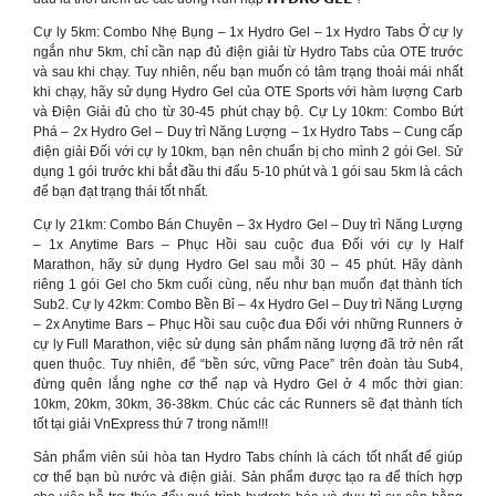
Cự ly 5km: Combo Nhẹ Bụng – 1x Hydro Gel – 1x Hydro Tabs Ở cự ly
ngắn như 5km, chỉ cần nạp đủ điện giải từ Hydro Tabs của OTE trước
và sau khi chạy. Tuy nhiên, nếu bạn muốn có tâm trạng thoải mái nhất
khi chạy, hãy sử dụng Hydro Gel của OTE Sports với hàm lượng Carb
và Điện Giải đủ cho từ 30-45 phút chạy bộ. Cự Ly 10km: Combo Bứt
Phá – 2x Hydro Gel – Duy trì Năng Lượng – 1x Hydro Tabs – Cung cấp
điện giải Đối với cự ly 10km, bạn nên chuẩn bị cho mình 2 gói Gel. Sử
dụng 1 gói trước khi bắt đầu thi đấu 5-10 phút và 1 gói sau 5km là cách
để bạn đạt trạng thái tốt nhất.
Cự ly 21km: Combo Bán Chuyên – 3x Hydro Gel – Duy trì Năng Lượng
– 1x Anytime Bars – Phục Hồi sau cuộc đua Đối với cự ly Half
Marathon, hãy sử dụng Hydro Gel sau mỗi 30 – 45 phút. Hãy dành
riêng 1 gói Gel cho 5km cuối cùng, nếu như bạn muốn đạt thành tích
Sub2. Cự ly 42km: Combo Bền Bỉ – 4x Hydro Gel – Duy trì Năng Lượng
– 2x Anytime Bars – Phục Hồi sau cuộc đua Đối với những Runners ở
cự ly Full Marathon, việc sử dụng sản phẩm năng lượng đã trở nên rất
quen thuộc. Tuy nhiên, để “bền sức, vững Pace” trên đoàn tàu Sub4,
đừng quên lắng nghe cơ thể nạp và Hydro Gel ở 4 mốc thời gian:
10km, 20km, 30km, 36-38km. Chúc các các Runners sẽ đạt thành tích
tốt tại giải VnExpress thứ 7 trong năm!!!
Sản phẩm viên sủi hòa tan Hydro Tabs chính là cách tốt nhất để giúp
cơ thể bạn bù nước và điện giải. Sản phẩm được tạo ra để thích hợp