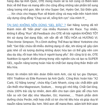
hàng đầu tại Anh Quốc, OTE mong muốn sẽ là nơi củng cố thêm kiến
thức về thể thao và mang đến cho cộng đồng những sản phẩm bổ sung
năng lượng nhỏ gọn, tiện lợi như Super Gel, Hydro Gel, Sủi Điện giải,
…. Xin chúc cho Happy Run sẽ thành công và may mắn trên hành trình
xây dựng cộng đồng “Chạy vui vẻ, sống tích cực” của mình !!! _
TẠI SAO KHÔNG NÊN DÙNG “GEL ĐẶC” ?
Gel Năng lượng đã trở
thành món đồ “trấn phái” của nhiều Runners khi Race. Tuy nhiên,
không ít đồng “Run” đã Feedback cho OTE về trải nghiệm KHÔNG TỐT
khi sử dụng Gel dạng Đặc, với vấn đề về TIÊU HÓA và HƯƠNG VỊ.
Theo Annie Simpson, Th.s Dinh dưỡng Thể thao tại West Yorkshire cho
biết: “Gel Đặc chứa rất nhiều đường dạng cô đặc, khi dùng sẽ gây cảm
giác khé cổ và lượng đường không được hòa tan có thể gây nên cơn
đau dạ dày, rối loạn tiêu hóa ở người bụng yếu”. Đó cũng là lý do, OTE
Nutrition là người đi tiên phong trong việc nghiên cứu và tạo ra SUPER
GEL, nguồn năng lượng hoàn hảo từ chất Gel dạng lỏng thân thiện với
tiêu hóa.
Được tín nhiệm bởi liên đoàn Điền kinh Anh, các kỷ lục gia Olympic,
VĐV Triathlon và Elite Runners tại Anh Quốc. Công thức hoàn hảo “X2
Carb, X2 Năng lượng”, chứa 40g Carb Nhanh, cùng các chất điện giải
cần thiết như Magnesium, Sodium,… trong gói nhỏ 66g. Chất Gel lỏng,
chứa 100% trái cây tự nhiên, đem đến cho bạn cảm giác dễ chịu hơn
hẳn so với Gel đặc như Maurten, GU, Hammer,…. Thành phần dinh
dưỡng chứa Pectin, một hợp chất có lợi cho hệ tiêu hóa và giúp duy trì
nguồn năng lượng lâu hơn. Nhỏ gọn để mang theo, giảm bớt thời gian