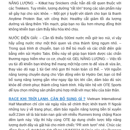
NĂNG LƯỢNG: – Kitkat hay Snickers chắc hẳn đã rất quen thuộc với
các Trekkers. Tuy nhiên, lượng đường “rất lớn” trong các sản phẩm này
sẽ gây hại cho sức khỏe. – Một gợi ý tuyệt vời dành cho bạn là thanh
Anytime Protein Bar, với công thức Healthy cắt giảm tối đa lượng
đường và tăng thêm Yến mạch, giúp bạn no lâu hơn nhưng đồng thời
không khiến bạn cảm thấy tiêu hóa khó chịu.
NƯỚC ĐIỆN GIẢI: – Cần tối thiểu 500ml nước mỗi giờ leo núi, vì vậy
hãy uống nước như một thói quen và chia thành từng ngụm nhỏ. –
Trong quá trình di chuyển, bạn có thể bù muối và các chất điện giải
bằng viên sủi Hydro Tabs. Điều này sẽ giúp bạn tránh được các chấn
thương nguy hiểm như co cơ, chuột rút. GEL NĂNG LƯỢNG: – Việc tối
ưu túi đồ khiến bạn không thể mang một hộp cơm to để vừa đi vừa ăn,
thay vào đó nạp 1 túi Gel nhỏ gọn thì hoàn toàn có thể. – Với nguồn
năng lượng chuyên dụng cho Vận động viên từ Hydro Gel, bạn có thể
bổ sung năng lượng gần như ngay lập tức khi cần, đảm bảo đủ sức
khỏe để chinh phục thành công hành trình. Hãy liên hệ với OTE Sports
để lựa chọn những sản phẩm phù hợp nhất với mục tiêu của bản thân.
RACE KHI TRỜI LẠNH, CẦN BỔ SUNG GÌ ?
Vietnam International
Half Marathon chỉ còn vài ngày nữa sẽ chính thức khởi tranh !!! Ngoài
những lưu ý về trang phục, đảm bảo nguồn năng lượng bền bỉ xuyên
suốt 21km sẽ là bài toán nan giải với nhiều Runners trong chặng Race
đêm lạnh này. Vậy thì hãy cùng OTE áp dụng chiến lược tiếp năng
lượng dưới đây và gặt hái cho mình chiếc “PR xinh tươi” nhé. Chúc các