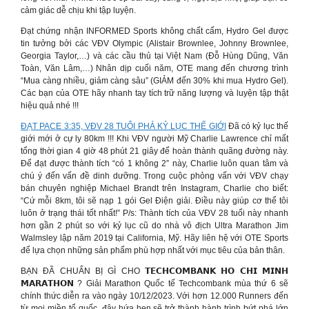
cảm giác dễ chịu khi tập luyện.
Đạt chứng nhận INFORMED Sports không chất cấm, Hydro Gel được
tin tưởng bởi các VĐV Olympic (Alistair Brownlee, Johnny Brownlee,
Georgia Taylor,…) và các cầu thủ tại Việt Nam (Đỗ Hùng Dũng, Văn
Toàn, Văn Lâm,…) Nhân dịp cuối năm, OTE mang đến chương trình
“Mua càng nhiều, giảm càng sâu” (GIẢM đến 30% khi mua Hydro Gel).
Các bạn của OTE hãy nhanh tay tích trữ năng lượng và luyện tập thật
hiệu quả nhé !!!
ĐẠT PACE 3:35, VĐV 28 TUỔI PHÁ KỶ LỤC THẾ GIỚI
Đã có kỷ lục thế
giới mới ở cự ly 80km !!! Khi VĐV người Mỹ Charlie Lawrence chỉ mất
tổng thời gian 4 giờ 48 phút 21 giây để hoàn thành quãng đường này.
Để đạt được thành tích “có 1 không 2” này, Charlie luôn quan tâm và
chú ý đến vấn đề dinh dưỡng. Trong cuộc phỏng vấn với VĐV chạy
bán chuyên nghiệp Michael Brandt trên Instagram, Charlie cho biết:
“Cứ mỗi 8km, tôi sẽ nạp 1 gói Gel Điện giải. Điều này giúp cơ thể tôi
luôn ở trạng thái tốt nhất!” P/s: Thành tích của VĐV 28 tuổi này nhanh
hơn gần 2 phút so với kỷ lục cũ do nhà vô địch Ultra Marathon Jim
Walmsley lập năm 2019 tại California, Mỹ. Hãy liên hệ với OTE Sports
để lựa chọn những sản phẩm phù hợp nhất với mục tiêu của bản thân.
BẠN ĐÃ CHUẨN BỊ GÌ CHO 𝗧𝗘𝗖𝗛𝗖𝗢𝗠𝗕𝗔𝗡𝗞 𝗛𝗢 𝗖𝗛𝗜 𝗠𝗜𝗡𝗛
𝗠𝗔𝗥𝗔𝗧𝗛𝗢𝗡 ? Giải Marathon Quốc tế Techcombank mùa thứ 6 sẽ
chính thức diễn ra vào ngày 10/12/2023. Với hơn 12.000 Runners đến
từ mọi miền tổ quốc, đây hứa hẹn sẽ trở thành hành trình bứt phá lớn