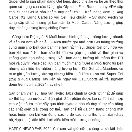
Super Gel là sản phẩm dạng Gel lỏng, được thiết kế và tối ưu theo thói
quen sử dụng của các kỷ lục gia Olympic, Elite Runners hay VĐV cấp
cao. Super Gel là sản phẩm duy nhất có : – Khả năng đem lại 40g
Carbs, X2 lượng Carbs so với Gel Tiêu chuẩn. – Sử dụng Pectin và
cung cấp tất cả những gì bạn cần từ Muối, Carbs, Năng Lượng giúp
duy trì năng lượng trong chặng Race.
– Công thức Điện giải & Muối hoàn chỉnh giúp nạp năng lượng nhanh
và tiện lợi hơn rất nhiều. – Kích thước gói nhỏ hơn Gel thông thường
cũng giúp cho Belt của bạn nhẹ hơn rất nhiều. Super Gel phù hợp với
bạn khi nào ? Khi bạn sắp thi đấu và gặp hạn chế về thời gian và
không gian nạp năng lượng. Nếu bạn đang hướng tới thành tích PR
mới và duy trì Pace cao. Khi bạn muốn mang ít Gel & Muối trong túi Belt
nhưng cần tiêu thụ nhiều năng lượng hơn. Khi Gel của Maurtens có
mức giá gần tương đương nhưng hiệu quả kém xa so với Super Gel
(25g & 40g Carbs) Hãy liên hệ ngay với OTE Sports để trải nghiệm
dòng Gel hot nhất 2024 này nhé !
Sản phẩm viên sủi hòa tan Hydro Tabs chính là cách tốt nhất để giúp
cơ thể bạn bù nước và điện giải. Sản phẩm được tạo ra để thích hợp
cho việc hỗ trợ thúc đẩy quá trình hydrate hóa và duy trì sự cân bằng
các chất điện giải trong cơ thể. Hạn chế tối đa tình trạng chóng mặt
hoặc buồn nôn khi vận động cường độ cao trong thời gian dài (chạy
bộ, đạp xe…), đặc biệt dưới điều kiện môi trường oi nóng.
HAPPY NEW YEAR 2024 Chỉ còn vài giờ nữa, chúng ta sẽ kết thúc