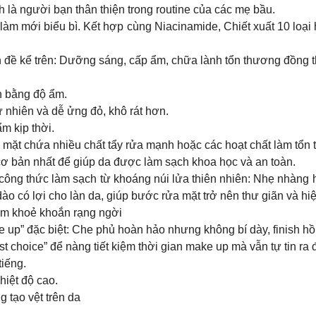
ite chính là người bạn thân thiện trong routine của các mẹ bầu.
làm mới biểu bì. Kết hợp cùng Niacinamide, Chiết xuất 10 loại
 đề kể trên: Dưỡng sáng, cấp ẩm, chữa lành tổn thương đồng t
n bằng độ ẩm.
nhiên và dễ ửng đỏ, khô rát hơn.
m kịp thời.
mặt chứa nhiều chất tẩy rửa mạnh hoặc các hoạt chất làm tổn 
ơ bản nhất để giúp da được làm sạch khoa học và an toàn.
𝗿𝗴𝘂𝗲𝗿𝗶𝘁𝗲 với công thức làm sạch từ khoáng núi lửa thiên nhiên: N
ào có lợi cho làn da, giúp bước rửa mặt trở nên thư giãn và hi
hêm khoẻ khoắn rạng ngời
 bạn “lớp make up” đặc biệt: Che phủ hoàn hảo nhưng không bí dày, finish
st choice” để nàng tiết kiệm thời gian make up mà vẫn tự tin ra
iếng.
hiệt độ cao.
g tạo vệt trên da