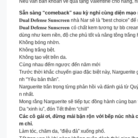
Nếu vẫn băn khoăn về quà tặng Valentine cho nàng, nh
Sẵn sàng “comeback” sau kỳ nghỉ cùng diện mạo
𝐃𝐮𝐚𝐥 𝐃𝐞𝐟𝐞𝐧𝐬𝐞 𝐒𝐮𝐧𝐬𝐜𝐫𝐞𝐞𝐧 nhà Nar sẽ là “best ch
𝐃𝐮𝐚𝐥 𝐃𝐞𝐟𝐞𝐧𝐬𝐞 𝐒𝐮𝐧𝐬𝐜𝐫𝐞𝐞𝐧 có chất kem tươ
dùng như kem nền, độ che phủ tốt và nâng tông trắng 
Không bóng nhờn.
Không trắng bệt.
Không tạo vệt trên da.
Cùng nhau đếm ngược đến năm mới
Trước thời khắc chuyển giao đặc biệt này, Narguerite
nh “Yêu bản thân”.
Narguerite trân trọng từng phản hồi và đánh giá từ Q
n nhất.
Mong rằng Narguerite sẽ tiếp tục đồng hành cùng bạn 
Da “xinh iu”, đón Tết thêm “chill”
Các cô gái ơi, đừng mải bận rộn với bếp núc nhà 
m chỉ.
Làm tóc, chăm da, “điệu đà” xuống phố.