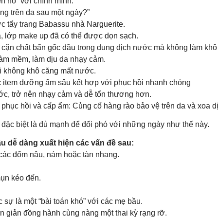
ẹn hò” với chính mình.
ọng trên da sau một ngày?”
ớc tẩy trang Babassu nhà Narguerite.
, lớp make up đã có thể được dọn sạch.
 cặn chất bẩn gốc dầu trong dung dịch nước mà không làm khô
làm mềm, làm dịu da nhạy cảm.
ại không khô căng mất nước.
 các item dưỡng ẩm sâu kết hợp với phục hồi nhanh chóng
ước, trở nên nhạy cảm và dễ tổn thương hơn.
phục hồi và cấp ẩm: Củng cố hàng rào bảo vệ trên da và xoa dị
đặc biệt là đủ mạnh để đối phó với những ngày như thế này.
bầu dễ dàng xuất hiện các vấn đề sau:
n các đốm nâu, nám hoặc tàn nhang.
mụn kéo đến.
 sự là một “bài toán khó” với các mẹ bầu.
n giản đồng hành cùng nàng một thai kỳ rạng rỡ.