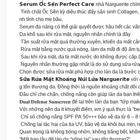
𝗦𝗲𝗿𝘂𝗺 𝗢̂́𝗰 𝗦𝗲̂𝗻 𝗣𝗲𝗿𝗳𝗲𝗰𝘁 𝗖𝗮𝗿𝗲 nhà Narguer
Tinh chất Ốc Sên kỳ diệu thúc đẩy sản sinh Collagen, 
nh tính cho mẹ bầu.
Serum đa năng có thể giải quyết được hầu hết các vấn
Da khô sau khi rửa mặt, nguyên nhân chính là đây
Tần suất rửa mặt quá thường xuyên, khiến da mất câ
Rửa mặt bằng nước quá nóng, làm da mất đi độ ẩm tự 
Sau khi rửa mặt, da bị mất nước do không được cấp ẩ
Nguyên nhân thường gặp nhất là do sử dụng sữa rửa 
Chọn được sữa rửa mặt phù hợp cho làn da là bước c
𝗦𝘂̛̃𝗮 𝗥𝘂̛̉𝗮 𝗠𝗮̣̆𝘁 𝗞𝗵𝗼𝗮́𝗻𝗴 𝗡𝘂́𝗶 𝗟𝘂̛̉𝗮 𝗡𝗮
g tổn thương da. Đồng thời là nguồn khoáng chất dồi d
Đâu chỉ che chắn, chống nắng còn giúp làn da bạn t
𝐃𝐮𝐚𝐥 𝐃𝐞𝐟𝐞𝐧𝐬𝐞 𝐒𝐮𝐧𝐬𝐜𝐫𝐞𝐞𝐧 để lại trên làn da
Với những nền da ít khuyết điểm, em ý quả thực là “be
Chỉ số chống nắng SPF PA 50+++ bảo vệ da từ 6 – 8 t
Chống lại tác hại của tia UV, bảo vệ da khỏi bụi mịn, n
Quan trọng là không bóng nhờn, không trắng bệt, khôn
“Mất bao lâu để làn da “sống lại” sau tổn thương?”