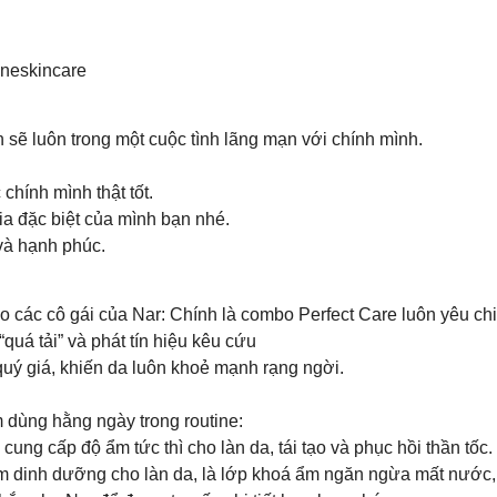
neskincare
 sẽ luôn trong một cuộc tình lãng mạn với chính mình.
 chính mình thật tốt.
ia đặc biệt của mình bạn nhé.
 và hạnh phúc.
o các cô gái của Nar: Chính là combo Perfect Care luôn yêu ch
quá tải” và phát tín hiệu kêu cứu
quý giá, khiến da luôn khoẻ mạnh rạng ngời.
 dùng hằng ngày trong routine:
g chất, cung cấp độ ẩm tức thì cho làn da, tái tạo và phục hồi thần tốc.
𝗲 cung cấp thêm dinh dưỡng cho làn da, là lớp khoá ẩm ngăn ngừa mấ