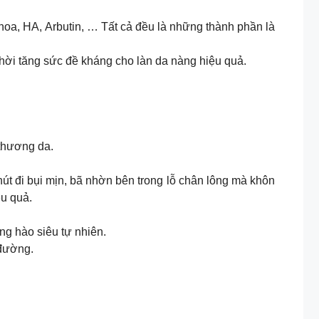
 hoa, HA, Arbutin, … Tất cả đều là những thành phần là
hời tăng sức đề kháng cho làn da nàng hiệu quả.
thương da.
hẹ nhàng hút đi bụi mịn, bã nhờn bên trong lỗ chân lông mà khôn
ệu quả.
 hồng hào siêu tự nhiên.
 đường.