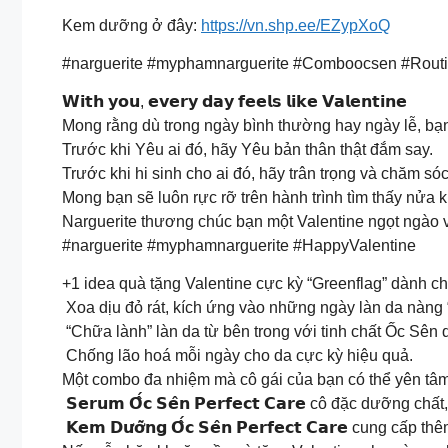
Kem dưỡng ở đây:
https://vn.shp.ee/EZypXoQ
#narguerite #myphamnarguerite #Comboocsen #Routi
𝗪𝗶𝘁𝗵 𝘆𝗼𝘂, 𝗲𝘃𝗲𝗿𝘆 𝗱𝗮𝘆 𝗳𝗲𝗲𝗹𝘀 𝗹𝗶𝗸𝗲 𝗩𝗮𝗹𝗲𝗻𝘁𝗶𝗻𝗲
Mong rằng dù trong ngày bình thường hay ngày lễ, bạn
Trước khi Yêu ai đó, hãy Yêu bản thân thật đắm say.
Trước khi hi sinh cho ai đó, hãy trân trọng và chăm sóc
Mong bạn sẽ luôn rực rỡ trên hành trình tìm thấy nửa k
Narguerite thương chúc bạn một Valentine ngọt ngào
#narguerite #myphamnarguerite #HappyValentine
+1 idea quà tặng Valentine cực kỳ “Greenflag” dành ch
Xoa dịu đỏ rát, kích ứng vào những ngày làn da nàng “
“Chữa lành” làn da từ bên trong với tinh chất Ốc Sên 
Chống lão hoá mỗi ngày cho da cực kỳ hiệu quả.
Một combo đa nhiệm mà cô gái của bạn có thể yên tâm
𝗦𝗲𝗿𝘂𝗺 𝗢̂́𝗰 𝗦𝗲̂𝗻 𝗣𝗲𝗿𝗳𝗲𝗰𝘁 𝗖𝗮𝗿𝗲 cô đặc dưỡn
𝗞𝗲𝗺 𝗗𝘂̛𝗼̛̃𝗻𝗴 𝗢̂́𝗰 𝗦𝗲̂𝗻 𝗣𝗲𝗿𝗳𝗲𝗰𝘁 𝗖𝗮𝗿