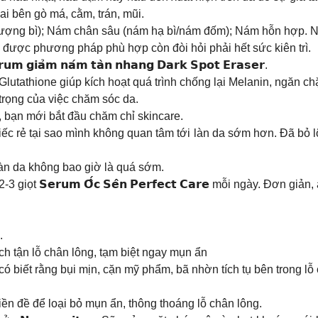
i bên gò má, cằm, trán, mũi.
ợng bì); Nám chân sâu (nám hạ bì/nám đốm); Nám hỗn hợp. Ná
ìm được phương pháp phù hợp còn đòi hỏi phải hết sức kiên trì.
𝗮̉𝗺 𝗻𝗮́𝗺 𝘁𝗮̀𝗻 𝗻𝗵𝗮𝗻𝗴 𝗗𝗮𝗿𝗸 𝗦𝗽𝗼𝘁 𝗘𝗿𝗮𝘀𝗲𝗿.
lutathione giúp kích hoạt quá trình chống lại Melanin, ngăn ch
trọng của việc chăm sóc da.
a, bạn mới bắt đầu chăm chỉ skincare.
rẻ tại sao mình không quan tâm tới làn da sớm hơn. Đã bỏ lỡ th
làn da không bao giờ là quá sớm.
iọt 𝗦𝗲𝗿𝘂𝗺 𝗢̂́𝗰 𝗦𝗲̂𝗻 𝗣𝗲𝗿𝗳𝗲𝗰𝘁 𝗖𝗮𝗿𝗲 mỗi ngày. Đơn
.
𝗿𝗶𝘁𝗲 | Sạch tận lỗ chân lông, tạm biệt ngay mụn ẩn
ó biết rằng bụi mịn, cặn mỹ phẩm, bã nhờn tích tụ bên trong lỗ
ền đề để loại bỏ mụn ẩn, thông thoáng lỗ chân lông.