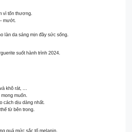
 vì tổn thương.
– mướt.
ho làn da sáng mịn đầy sức sống.
uerite suốt hành trình 2024.
và khô rát, …
ng mong muốn.
eo cách dịu dàng nhất.
thể từ bên trong.
ăng quá mức sắc tố melanin.