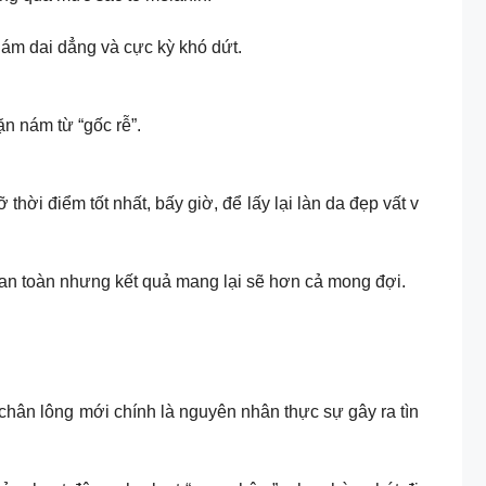
m dai dẳng và cực kỳ khó dứt.
ặn nám từ “gốc rễ”.
ời điểm tốt nhất, bấy giờ, để lấy lại làn da đẹp vất v
 giản, an toàn nhưng kết quả mang lại sẽ hơn cả mong đợi.
 chân lông mới chính là nguyên nhân thực sự gây ra tìn