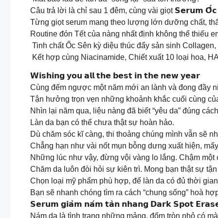
Câu trả lời là chỉ sau 1 đêm, cùng vài giọt 𝗦𝗲𝗿𝘂𝗺 𝗢̂́𝗰 𝗦
Từng giọt serum mang theo lượng lớn dưỡng chất, thẩm
Routine đón Tết của nàng nhất định không thể thiếu
Tinh chất Ốc Sên kỳ diệu thúc đẩy sản sinh Collagen, 
Kết hợp cùng Niacinamide, Chiết xuất 10 loại hoa, HA
𝗪𝗶𝘀𝗵𝗶𝗻𝗴 𝘆𝗼𝘂 𝗮𝗹𝗹 𝘁𝗵𝗲 𝗯𝗲𝘀𝘁 𝗶𝗻 𝘁𝗵𝗲 𝗻𝗲𝘄 𝘆𝗲𝗮𝗿
Cùng đếm ngược một năm mới an lành và đong đầy niềm
Tận hưởng trọn vẹn những khoảnh khắc cuối cùng của
Nhìn lại năm qua, liệu nàng đã biết “yêu da” đúng các
Làn da bạn có thể chưa thật sự hoàn hảo.
Dù chăm sóc kĩ càng, thi thoảng chúng mình vẫn sẽ nh
Chẳng hạn như vài nốt mụn bỗng dưng xuất hiện, mấy n
Những lúc như vậy, đừng vội vàng lo lắng. Chậm một 
Chăm da luôn đòi hỏi sự kiên trì. Mong bạn thật sự tận
Chọn loại mỹ phẩm phù hợp, để làn da có đủ thời gian 
Bạn sẽ nhanh chóng tìm ra cách “chung sống” hoà hợ
𝗦𝗲𝗿𝘂𝗺 𝗴𝗶𝗮̉𝗺 𝗻𝗮́𝗺 𝘁𝗮̀𝗻 𝗻𝗵𝗮𝗻𝗴 𝗗𝗮𝗿𝗸 𝗦𝗽𝗼
Nám da là tình trạng những mảng, đốm tròn nhỏ có màu