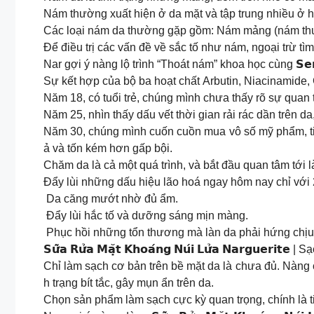
Nám thường xuất hiện ở da mặt và tập trung nhiều ở ha
Các loại nám da thường gặp gồm: Nám mảng (nám thư
Để điều trị các vấn đề về sắc tố như nám, ngoại trừ t
Nar gợi ý nàng lộ trình “Thoát nám” khoa học cùng 𝗦𝗲𝗿𝘂𝗺 𝗴𝗶
Sự kết hợp của bộ ba hoạt chất Arbutin, Niacinamide, G
Năm 18, có tuổi trẻ, chúng mình chưa thấy rõ sự quan 
Năm 25, nhìn thấy dấu vết thời gian rải rác dần trên d
Năm 30, chúng mình cuốn cuồn mua vô số mỹ phẩm, tiếc 
ả và tốn kém hơn gấp bội.
Chăm da là cả một quá trình, và bắt đầu quan tâm tới 
Đẩy lùi những dấu hiệu lão hoá ngay hôm nay chỉ với 2-3 g
Da căng mướt nhờ đủ ẩm.
Đẩy lùi hắc tố và dưỡng sáng mịn màng.
Phục hồi những tổn thương mà làn da phải hứng chịu
𝗦𝘂̛̃𝗮 𝗥𝘂̛̉𝗮 𝗠𝗮̣̆𝘁 𝗞𝗵𝗼𝗮́𝗻𝗴 𝗡𝘂́𝗶 𝗟𝘂̛̉𝗮 𝗡𝗮𝗿𝗴𝘂𝗲
Chỉ làm sạch cơ bản trên bề mặt da là chưa đủ. Nàng c
h trạng bít tắc, gây mụn ẩn trên da.
Chọn sản phẩm làm sạch cực kỳ quan trọng, chính là ti