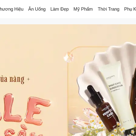
hương Hiệu
Ăn Uống
Làm Đẹp
Mỹ Phẩm
Thời Trang
Phụ K