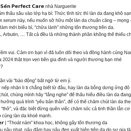
𝗲̂𝗻 𝗣𝗲𝗿𝗳𝗲𝗰𝘁 𝗖𝗮𝗿𝗲 nhà Narguerite
 thấu sâu vào lớp hạ bì: Thức tỉnh tức thì làn da đang khô sạm
 em serum này, nếu muốn sở hữu một làn da chuẩn căng – mọng 
làm mới biểu bì, “chữa lành” những tổn thương trên da.
, Arbutin, … Tất cả đều là những thành phần không thể thiếu c
 vui. Cảm ơn bạn vì đã luôn dõi theo và đồng hành cùng Narg
 2024 thật trọn vẹn bên gia đình và người thương bạn nhé
h?
ận vài “báo động” bất ngờ từ em ý.
ếp nhăn li ti chẳng biết từ đâu, hay làn da bỗng dưng ửng đỏ 
chút, chúng mình hãy “lắng nghe” để thấu hiểu điều làn da đa
 hưởng quá trình “yêu bản thân”, để có thể chăm chút làn da th
“thở”, và đặc biệt đừng quên việc chăm sóc cả tinh thần lẫn cơ 
p cùng làn da khoẻ mạnh.
 𝗘𝗿𝗮𝘀𝗲𝗿 | “Thoát nám” khoa học, không gây tổn thương da
 nâu nhạt, nâu đậm hay nâu đen xuất hiện trên da do sự gia t