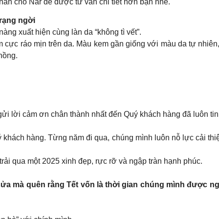
ắn cho Nar để được tư vấn chi tiết hơn bạn nhé.
 rạng ngời
oice” để nàng xuất hiện cùng làn da “không tì vết”.
ng tự bb cream cực ráo mịn trên da. Màu kem gần giống với màu da tự
hồng.
 gửi lời cảm ơn chân thành nhất đến Quý khách hàng đã luôn tin
uý khách hàng. Từng năm đi qua, chúng mình luôn nỗ lực cải th
trải qua một 2025 xinh đẹp, rực rỡ và ngập tràn hạnh phúc.
cửa mà quên rằng Tết vốn là thời gian chúng mình được n