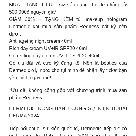
MUA 1 TẶNG 1 FULL size áp dụng cho đơn hàng từ
500.000đ nguyên giá*
GIẢM 30% + TẶNG KÈM túi makeup hologram
Dermedic khi mua sản phẩm Redness bất kỳ bên
dưới:
Anti ageing night cream 40ml
Rich day cream UV+IR SPF20 40ml
Correcting day cream UV+IR SPF20 40ml
Có ưu đãi và cực kỳ đáng kể! Nên là besties của
Dermedic ơi, inbox cho tụi mình để nhận lấy ticket bạn
yêu thích ngay nhé!
*Ưu đãi không cộng gộp với chương trình mua sản
phẩm Redness
DERMEDIC ĐỒNG HÀNH CÙNG SỰ KIỆN DUBAI
DERMA 2024
Tiếp nối chuỗi sự kiện quốc tế, Dermedic tiếp tục có
mặt tham dự Dubai Derma 2024 vào đầu tháng