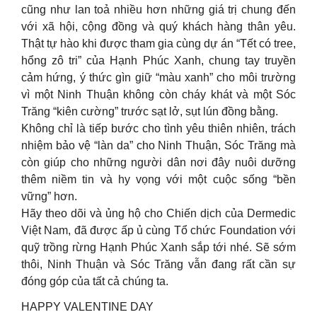
cũng như lan toả nhiều hơn những giá trị chung đến
với xã hội, cộng đồng và quý khách hàng thân yêu.
Thật tự hào khi được tham gia cùng dự án “Tết có tree,
hổng zô tri” của Hạnh Phúc Xanh, chung tay truyền
cảm hứng, ý thức gìn giữ “màu xanh” cho môi trường
vì một Ninh Thuận không còn cháy khát và một Sóc
Trăng “kiên cường” trước sạt lở, sụt lún đồng bằng.
Không chỉ là tiếp bước cho tình yêu thiên nhiên, trách
nhiệm bảo vệ “làn da” cho Ninh Thuận, Sóc Trăng mà
còn giúp cho những người dân nơi đây nuôi dưỡng
thêm niềm tin và hy vọng với một cuộc sống “bền
vững” hơn.
Hãy theo dõi và ủng hộ cho Chiến dịch của Dermedic
Việt Nam, đã được ấp ủ cùng Tổ chức Foundation với
quỹ trồng rừng Hạnh Phúc Xanh sắp tới nhé. Sẽ sớm
thôi, Ninh Thuận và Sóc Trăng vẫn đang rất cần sự
đóng góp của tất cả chúng ta.
HAPPY VALENTINE DAY