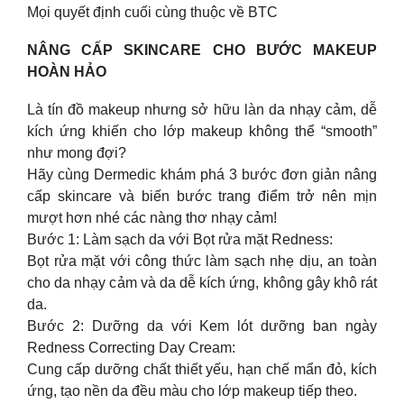
Mọi quyết định cuối cùng thuộc về BTC
NÂNG CẤP SKINCARE CHO BƯỚC MAKEUP
HOÀN HẢO
Là tín đồ makeup nhưng sở hữu làn da nhạy cảm, dễ
kích ứng khiến cho lớp makeup không thể “smooth”
như mong đợi?
Hãy cùng Dermedic khám phá 3 bước đơn giản nâng
cấp skincare và biến bước trang điểm trở nên mịn
mượt hơn nhé các nàng thơ nhạy cảm!
Bước 1: Làm sạch da với Bọt rửa mặt Redness:
Bọt rửa mặt với công thức làm sạch nhẹ dịu, an toàn
cho da nhạy cảm và da dễ kích ứng, không gây khô rát
da.
Bước 2: Dưỡng da với Kem lót dưỡng ban ngày
Redness Correcting Day Cream:
Cung cấp dưỡng chất thiết yếu, hạn chế mẩn đỏ, kích
ứng, tạo nền da đều màu cho lớp makeup tiếp theo.