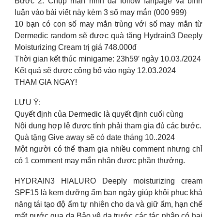
Bước 2: Chụp màn hình đã follow fanpage và bình
luận vào bài viết này kèm 3 số may mắn (000 999)
10 bạn có con số may mắn trùng với số may mắn từ
Dermedic random sẽ được quà tặng Hydrain3 Deeply
Moisturizing Cream trị giá 748.000đ
Thời gian kết thúc minigame: 23h59′ ngày 10.03./2024
Kết quả sẽ được công bố vào ngày 12.03.2024
THAM GIA NGAY!
LƯU Ý:
Quyết định của Dermedic là quyết định cuối cùng
Nội dung hợp lệ được tính phải tham gia đủ các bước.
Quà tặng Give away sẽ có date tháng 10..2024
Một người có thể tham gia nhiều comment nhưng chỉ
có 1 comment may mắn nhận được phần thưởng.
HYDRAIN3 HIALURO Deeply moisturizing cream
SPF15 là kem dưỡng ẩm ban ngày giúp khôi phục khả
năng tái tạo độ ẩm tự nhiên cho da và giữ ẩm, hạn chế
mất nước qua da.Bảo vệ da trước các tác nhân có hại