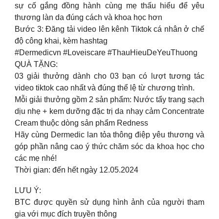
sự cố gắng đồng hành cùng mẹ thấu hiểu để yêu
thương làn da đúng cách và khoa học hơn
Bước 3: Đăng tải video lên kênh Tiktok cá nhân ở chế
độ công khai, kèm hashtag
#Dermedicvn #Loveiscare #ThauHieuDeYeuThuong
QUÀ TẶNG:
03 giải thưởng dành cho 03 bạn có lượt tương tác
video tiktok cao nhất và đúng thể lệ từ chương trình.
Mỗi giải thưởng gồm 2 sản phẩm: Nước tẩy trang sạch
dịu nhẹ + kem dưỡng đặc trị da nhạy cảm Concentrate
Cream thuộc dòng sản phẩm Redness
Hãy cùng Dermedic lan tỏa thông điệp yêu thương và
góp phần nâng cao ý thức chăm sóc da khoa học cho
các mẹ nhé!
Thời gian: đến hết ngày 12.05.2024
LƯU Ý:
BTC được quyền sử dụng hình ảnh của người tham
gia với mục đích truyền thông