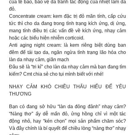
của tế bào, bảo vệ da tránh tác động của nhiệt làm da
đỏ.
Concentrate cream: kem đặc trị đỏ mãn tính, cấp cứu
tức thì cho da đang trong tình trạng kích ứng, dị ứng,
mang tính điều trị các vấn đề về kích ứng, nhạy cảm
hoặc các biểu hiện nhiễm corticoid.
Anti aging night cream: là kem riêng biệt dùng ban
đêm để tái tạo da, ngăn ngừa tình trạng lão hóa cho
làn da nhạy cảm, giãn mạch
Đâu sẽ là “tri kỉ” cho làn da nhạy cảm mà bạn đang tìm
kiếm? Cmt chia sẻ cho tụi mình biết với nhé!
NHẠY CẢM KHÓ CHIỀU THẤU HIỂU ĐỂ YÊU
THƯƠNG
Bạn có đang sở hữu “làn da đỏng đảnh” nhạy cảm?
“Nàng thơ” ấy dễ mẩn đỏ, ửng hồng chỉ vì một tác
động nhỏ, hay “kén chọn” mọi sản phẩm chăm sóc?
Và đây chính là bí quyết để chiều lòng “nàng thơ” nhạy