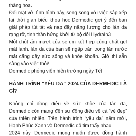
thăng hoa.
Đối mặt với tình hình này, song song với việc sắp xếp
lại thời gian biểu khoa học Dermedic gợi ý đến bạn
giải pháp tút tát và nạp đầy năng lượng cho làn da
rạng rỡ, tinh thần hứng khởi từ bộ đôi Hydrain3
Một chút ẩm mượt của serum kết hợp cùng chất gel
mát lạnh, làn da của bạn sẽ ngập tràn trong làn nước
mát căng đầy sức sống và khỏe khoắn. Giờ thì sẵn
sàng vào việc thôi!
Dermedic phóng viên hiện trường ngày Tết
HÀNH TRÌNH “YÊU DA” 2024 CỦA DERMEDIC LÀ
GÌ?
Không chỉ đồng điệu về sức khỏe của làn da,
Dermedic còn mang đến sự đồng điệu về cả “vẻ đẹp”
của thiên nhiên. Trên hành trình “yêu da” năm mới,
Hạnh Phúc Xanh và Dermedic đã tìm thấy nhau.
2024 này, Dermedic mong muốn được đồng hành