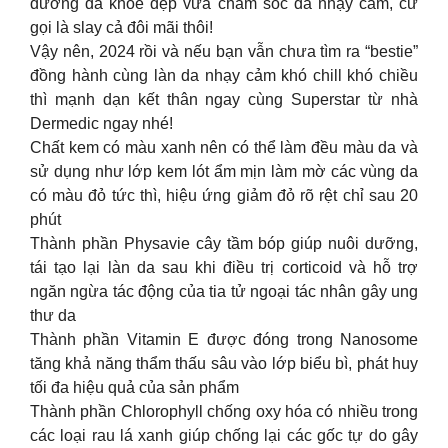
dưỡng da khỏe đẹp vừa chăm sóc da nhạy cảm, cứ
gọi là slay cả đôi mãi thôi!
Vậy nên, 2024 rồi và nếu bạn vẫn chưa tìm ra “bestie”
đồng hành cùng làn da nhạy cảm khó chill khó chiều
thì mạnh dạn kết thân ngay cùng Superstar từ nhà
Dermedic ngay nhé!
Chất kem có màu xanh nên có thể làm đều màu da và
sử dụng như lớp kem lót ẩm mịn làm mờ các vùng da
có màu đỏ tức thì, hiệu ứng giảm đỏ rõ rệt chỉ sau 20
phút
Thành phần Physavie cây tầm bóp giúp nuôi dưỡng,
tái tạo lại làn da sau khi điều trị corticoid và hỗ trợ
ngăn ngừa tác động của tia tử ngoại tác nhân gây ung
thư da
Thành phần Vitamin E được đóng trong Nanosome
tăng khả năng thẩm thấu sâu vào lớp biểu bì, phát huy
tối đa hiệu quả của sản phẩm
Thành phần Chlorophyll chống oxy hóa có nhiều trong
các loại rau lá xanh giúp chống lại các gốc tự do gây