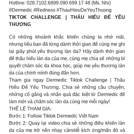
Hotline: 028.7102.6899 090 699 17 48 (Ms. Nhi)
#Dermedic #Redness #ThauHieuDeYeuThuong
TIKTOK CHALLENGE | THẤU HIỂU ĐỂ YÊU
THƯƠNG
Có những khoảnh khắc khiến chúng ta nhớ mãi,
nhưng liệu bạn đã từng dành thời gian để cùng mẹ ghi
lại giây phút yêu thương làn da? Hãy dành thời gian
để thấu hiểu làn da của mẹ, cùng mẹ chia sẻ những bí
quyết chăm sóc da khoa học, giúp mẹ yêu thương làn
da của chính mình đúng đắn hơn.
Tham gia ngay Dermedic Tiktok Challenge | Thấu
Hiểu Để Yêu Thương. Chia sẻ những câu chuyện,
những cố gắng và nhận quà đặc biệt từ Dermedic để
làm mới và chăm sóc làn da cùng mẹ mỗi ngày!
THỂ LỆ THAM GIA:
Bước 1: Follow Tiktok Dermedic Việt Nam
Bước 2: Quay lại video chia sẻ những điều khiến làn
da của mẹ trở nên nhạy cảm/dễ kích ứng/mẩn đỏ và