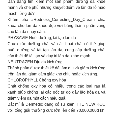
Bạn đang tìm kiếm một sản phẩm dưỡng da khỏe
mạnh và che phủ những khuyết điểm về làn da lộ mao
mạch, ửng đỏ?
Khám phá #Redness_Correcting_Day_Cream chìa
khóa cho làn da khỏe đẹp với bảng thành phần vàng
cho làn da nhạy cảm:
PHYSAVIE Nuôi dưỡng, tái tạo làn da
Chứa các dưỡng chất và các hoạt chất có thể giúp
nuôi dưỡng và tái tạo làn da, cung cấp dưỡng chất
cần thiết để tái tạo và duy trì làn da khỏe mạnh.
NEUTRAZEN Dịu da kích ứng
Thành phần được thiết kế để làm dịu và giảm kích ứng
trên làn da, giảm cảm giác khó chịu hoặc kích ứng.
CHLOROPHYLL Chống oxy hóa
Chất chống oxy hóa có nhiều trong các loại rau lá
xanh giúp chống lại các gốc tự do gây lão hóa da và
giảm viêm da một cách hiệu quả.
Bật mí là Dermedic đang có sự kiện THE NEW KOC
với tổng giải thưởng cực lớn lên đến 70.000.000đ khi