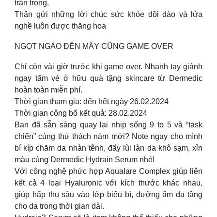
trân trọng.
Thân gửi những lời chúc sức khỏe dồi dào và lửa
nghề luôn được thăng hoa
NGỌT NGÀO ĐẾN MẤY CŨNG GAME OVER
Chỉ còn vài giờ trước khi game over. Nhanh tay giành
ngay tấm vé ở hữu quà tặng skincare từ Dermedic
hoàn toàn miễn phí.
Thời gian tham gia: đến hết ngày 26.02.2024
Thời gian công bố kết quả: 28.02.2024
Bạn đã sẵn sàng quay lại nhịp sống 9 to 5 và “task
chiến” cùng thử thách năm mới? Note ngay cho mình
bí kíp chăm da nhàn tênh, đẩy lùi làn da khô sạm, xỉn
màu cùng Dermedic Hydrain Serum nhé!
Với công nghệ phức hợp Aqualare Complex giúp liên
kết cả 4 loại Hyaluronic với kích thước khác nhau,
giúp hấp thụ sâu vào lớp biểu bì, dưỡng ẩm đa tầng
cho da trong thời gian dài.