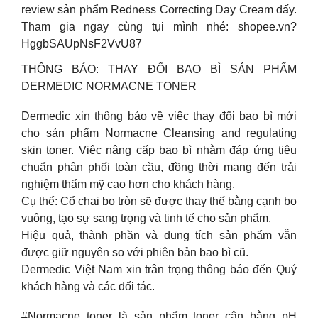
review sản phẩm Redness Correcting Day Cream đấy.
Tham gia ngay cùng tụi mình nhé: shopee.vn?
HggbSAUpNsF2VvU87
THÔNG BÁO: THAY ĐỔI BAO BÌ SẢN PHẨM
DERMEDIC NORMACNE TONER
Dermedic xin thông báo về việc thay đổi bao bì mới
cho sản phẩm Normacne Cleansing and regulating
skin toner. Việc nâng cấp bao bì nhằm đáp ứng tiêu
chuẩn phân phối toàn cầu, đồng thời mang đến trải
nghiệm thẩm mỹ cao hơn cho khách hàng.
Cụ thể: Cổ chai bo tròn sẽ được thay thế bằng cạnh bo
vuông, tạo sự sang trọng và tinh tế cho sản phẩm.
Hiệu quả, thành phần và dung tích sản phẩm vẫn
được giữ nguyên so với phiên bản bao bì cũ.
Dermedic Việt Nam xin trân trọng thông báo đến Quý
khách hàng và các đối tác.
#Normacne_toner là sản phẩm toner cân bằng pH