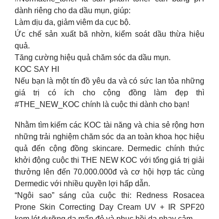
dành riêng cho da dầu mụn, giúp:
Làm dịu da, giảm viêm da cục bộ.
Ức chế sản xuất bã nhờn, kiểm soát dầu thừa hiệu
quả.
Tăng cường hiệu quả chăm sóc da dầu mụn.
KOC SAY HI
Nếu bạn là một tín đồ yêu da và có sức lan tỏa những
giá trị có ích cho cộng đồng làm đẹp thì
#THE_NEW_KOC chính là cuộc thi dành cho bạn!
Nhằm tìm kiếm các KOC tài năng và chia sẻ rộng hơn
những trải nghiệm chăm sóc da an toàn khoa học hiệu
quả đến cộng đồng skincare. Dermedic chính thức
khởi động cuộc thi THE NEW KOC với tổng giá trị giải
thưởng lên đến 70.000.000đ và cơ hội hợp tác cùng
Dermedic với nhiều quyền lợi hấp dẫn.
“Ngôi sao” sáng của cuộc thi: Redness Rosacea
Prone Skin Correcting Day Cream UV + IR SPF20
kem lót dưỡng da mẩn đỏ và phục hồi da nhạy cảm.