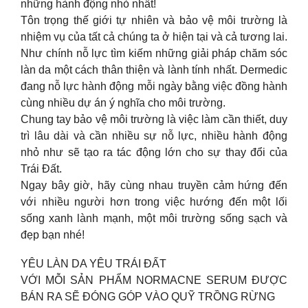
những hành động nhỏ nhất!
Tôn trọng thế giới tự nhiên và bảo vệ môi trường là
nhiệm vụ của tất cả chúng ta ở hiện tại và cả tương lai.
Như chính nỗ lực tìm kiếm những giải pháp chăm sóc
làn da một cách thân thiện và lành tính nhất. Dermedic
đang nỗ lực hành động mỗi ngày bằng việc đồng hành
cùng nhiều dự án ý nghĩa cho môi trường.
Chung tay bảo vệ môi trường là việc làm cần thiết, duy
trì lâu dài và cần nhiều sự nỗ lực, nhiều hành động
nhỏ như sẽ tạo ra tác động lớn cho sự thay đổi của
Trái Đất.
Ngay bây giờ, hãy cùng nhau truyền cảm hứng đến
với nhiều người hơn trong việc hướng đến một lối
sống xanh lành mạnh, một môi trường sống sạch và
đẹp bạn nhé!
YÊU LÀN DA YÊU TRÁI ĐẤT
VỚI MỖI SẢN PHẨM NORMACNE SERUM ĐƯỢC
BÁN RA SẼ ĐÓNG GÓP VÀO QUỸ TRỒNG RỪNG