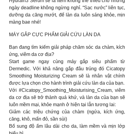
Hydrain3 Serum sẽ là item không thể thiếu cho những
ngày deadline không ngừng nghỉ. “Sạc nước” liên tục,
dưỡng da căng mướt, để làn da luôn sáng khỏe, mịn
màng bae nhé!
MÁY GẮP CỰC PHẨM GIẢI CỨU LÀN DA
Bạn đang tìm kiếm giải pháp chăm sóc da chàm, kích
ứng, viêm da cơ địa?
Start game ngay cùng máy gắp siêu phẩm từ
Dermedic. Với khả năng gắp đâu trúng đó Cicatopy
Smoothing Moisturizing Cream sẽ là nhân vật chính
được lựa chọn cho hành trình giải cứu làn da của bạn.
Với #Cicatopy_Smoothing_Moisturising_Cream, viêm
da cơ địa sẽ trở thành quá khứ, và làn da của bạn sẽ
luôn mềm mại, khỏe mạnh ở hiện tại lẫn tương lai:
Giảm các triệu chứng của chàm (ngứa, kích ứng,
căng, khô, mẩn đỏ, sần sùi)
Bổ sung độ ẩm lâu dài cho da, làm mềm và mịn lớp
biểu bì