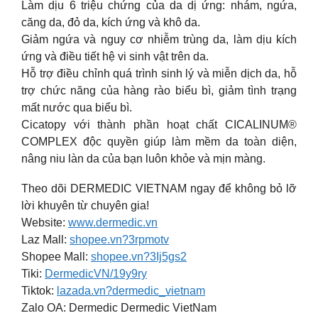
Làm dịu 6 triệu chứng của da dị ứng: nhám, ngứa,
căng da, đỏ da, kích ứng và khô da.
Giảm ngứa và nguy cơ nhiễm trùng da, làm dịu kích
ứng và điều tiết hệ vi sinh vật trên da.
Hỗ trợ điều chỉnh quá trình sinh lý và miễn dịch da, hỗ
trợ chức năng của hàng rào biểu bì, giảm tình trạng
mất nước qua biểu bì.
Cicatopy với thành phần hoạt chất CICALINUM®
COMPLEX độc quyền giúp làm mềm da toàn diện,
nâng niu làn da của bạn luôn khỏe và mịn màng.
Theo dõi DERMEDIC VIETNAM ngay để không bỏ lỡ
lời khuyên từ chuyên gia!
Website:
www.dermedic.vn
Laz Mall:
shopee.vn?3rpmotv
Shopee Mall:
shopee.vn?3Ij5gs2
Tiki:
DermedicVN/19y9ry
Tiktok:
lazada.vn?dermedic_vietnam
Zalo OA: Dermedic Dermedic VietNam