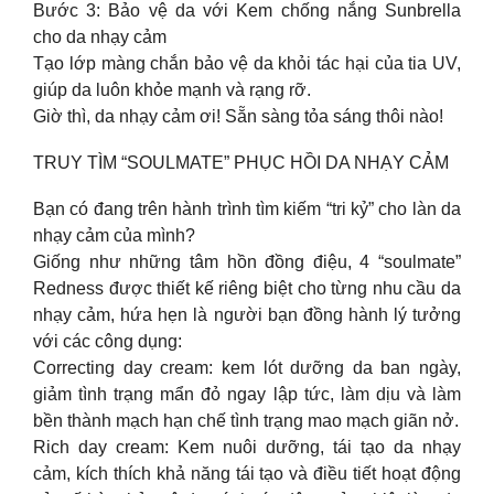
Bước 3: Bảo vệ da với Kem chống nắng Sunbrella
cho da nhạy cảm
Tạo lớp màng chắn bảo vệ da khỏi tác hại của tia UV,
giúp da luôn khỏe mạnh và rạng rỡ.
Giờ thì, da nhạy cảm ơi! Sẵn sàng tỏa sáng thôi nào!
TRUY TÌM “SOULMATE” PHỤC HỒI DA NHẠY CẢM
Bạn có đang trên hành trình tìm kiếm “tri kỷ” cho làn da
nhạy cảm của mình?
Giống như những tâm hồn đồng điệu, 4 “soulmate”
Redness được thiết kế riêng biệt cho từng nhu cầu da
nhạy cảm, hứa hẹn là người bạn đồng hành lý tưởng
với các công dụng:
Correcting day cream: kem lót dưỡng da ban ngày,
giảm tình trạng mẩn đỏ ngay lập tức, làm dịu và làm
bền thành mạch hạn chế tình trạng mao mạch giãn nở.
Rich day cream: Kem nuôi dưỡng, tái tạo da nhạy
cảm, kích thích khả năng tái tạo và điều tiết hoạt động