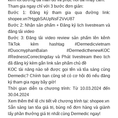
Tham gia ngay chỉ với 3 bước đơn giản:
Bước 1: Đăng ký tham gia qua đường link:
shopee.vn?HggbSAUpNsF2VvU87
Bước 2: Nhận sản phẩm + Đăng ký lịch livestream và
đăng tải video
Bước 3: Đăng tải video review sản phẩm lên kênh
TikTok kèm hashtag #Dermedicvietnam
#DuocmyphamBalan #DermedicthenewKOC
#RednessCorrectingday và Phát livestream theo lịch
đã đăng ký kèm gắn link sản phẩm chủ đề
KOC tài năng nào sẽ được gọi tên và tỏa sáng cùng
Dermedic? Chính bạn cũng sẽ có cơ hội đó nếu đăng
ký tham gia ngay bây giờ!
Thời gian diễn ra chương trình: Từ 10.03.2024 đến
30.04.2024
Xem thêm thể lệ chi tiết về chương trình tại: shopee.vn
Sẵn sàng lan tỏa giá trị, bùng nổ đơn hàng và giành
lấy phần thưởng giá trị nhất cùng Dermedic ngay!