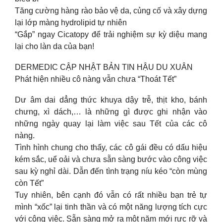
Tăng cường hàng rào bảo vệ da, củng cố và xây dựng
lại lớp màng hydrolipid tự nhiên
“Gắp” ngay Cicatopy để trải nghiệm sự kỳ diệu mang
lại cho làn da của bạn!
DERMEDIC CẬP NHẬT BẢN TIN HẬU DU XUÂN
Phát hiện nhiều cô nàng vẫn chưa “Thoát Tết”
Dư âm dai dẳng thức khuya dậy trễ, thịt kho, bánh
chưng, xì dách,… là những gì được ghi nhận vào
những ngày quay lại làm việc sau Tết của các cô
nàng.
Tình hình chung cho thấy, các cô gái đều có dấu hiệu
kém sắc, uể oải và chưa sẵn sàng bước vào công việc
sau kỳ nghỉ dài. Dẫn đến tình trạng níu kéo “còn mùng
còn Tết”
Tuy nhiên, bên cạnh đó vẫn có rất nhiều bạn trẻ tự
mình “xốc” lại tinh thần và có một năng lượng tích cực
với công việc. Sẵn sàng mở ra một năm mới rực rỡ và