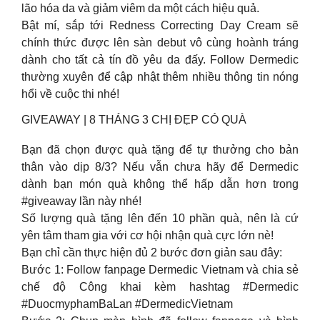
lão hóa da và giảm viêm da một cách hiệu quả.
Bật mí, sắp tới Redness Correcting Day Cream sẽ
chính thức được lên sàn debut vô cùng hoành tráng
dành cho tất cả tín đồ yêu da đấy. Follow Dermedic
thường xuyên để cập nhật thêm nhiều thông tin nóng
hổi về cuộc thi nhé!
GIVEAWAY | 8 THÁNG 3 CHỊ ĐẸP CÓ QUÀ
Bạn đã chọn được quà tặng để tự thưởng cho bản
thân vào dịp 8/3? Nếu vẫn chưa hãy để Dermedic
dành bạn món quà không thể hấp dẫn hơn trong
#giveaway lần này nhé!
Số lượng quà tặng lên đến 10 phần quà, nên là cứ
yên tâm tham gia với cơ hội nhận quà cực lớn nè!
Bạn chỉ cần thực hiện đủ 2 bước đơn giản sau đây:
Bước 1: Follow fanpage Dermedic Vietnam và chia sẻ
chế độ Công khai kèm hashtag #Dermedic
#DuocmyphamBaLan #DermedicVietnam