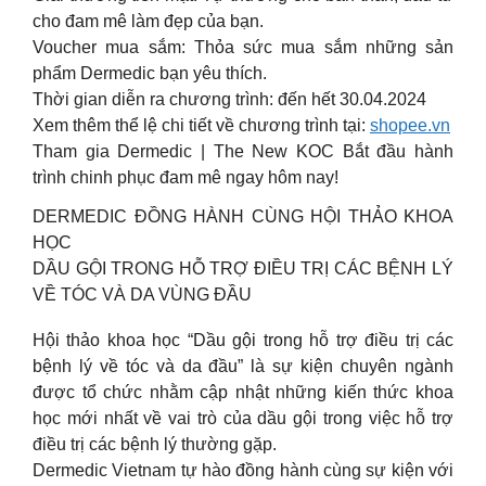
cho đam mê làm đẹp của bạn.
Voucher mua sắm: Thỏa sức mua sắm những sản
phẩm Dermedic bạn yêu thích.
Thời gian diễn ra chương trình: đến hết 30.04.2024
Xem thêm thể lệ chi tiết về chương trình tại:
shopee.vn
Tham gia Dermedic | The New KOC Bắt đầu hành
trình chinh phục đam mê ngay hôm nay!
DERMEDIC ĐỒNG HÀNH CÙNG HỘI THẢO KHOA
HỌC
DẦU GỘI TRONG HỖ TRỢ ĐIỀU TRỊ CÁC BỆNH LÝ
VỀ TÓC VÀ DA VÙNG ĐẦU
Hội thảo khoa học “Dầu gội trong hỗ trợ điều trị các
bệnh lý về tóc và da đầu” là sự kiện chuyên ngành
được tổ chức nhằm cập nhật những kiến thức khoa
học mới nhất về vai trò của dầu gội trong việc hỗ trợ
điều trị các bệnh lý thường gặp.
Dermedic Vietnam tự hào đồng hành cùng sự kiện với