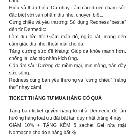
cảm:
Hiểu và thấu hiểu: Da nhạy cảm cần được chăm sóc
đặc biệt với sản phẩm dịu nhẹ, chuyên biệt..
Cưng chiều và yêu thương: Sử dụng Redness “bestie”
đến từ Dermedic:
Làm dịu tức thì: Giảm mẩn đỏ, ngứa rát, mang đến
cảm giác dịu nhẹ, thoải mái cho da.
Tăng cường sức đề kháng: Giúp da khỏe mạnh hơn,
chống lại các tác nhân kích ứng.
Cấp ẩm sâu: Dưỡng da mềm mại, mịn màng, tràn đầy
sức sống.
Redness cùng bạn yêu thương và “cưng chiều” “nàng
thơ” nhạy cảm!
TICKET THÁNG TƯ MUA HÀNG CÓ QUÀ
Tặng bạn ticket quyền năng từ nhà Dermedic để tận
hưởng hàng loạt ưu đãi bất tận duy nhất tháng 4 này:
GIẢM 10% + TẶNG KÈM 5 sachet Gel rửa mặt
Normacne cho đơn hàng bất kỳ