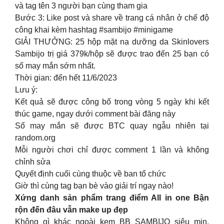
và tag tên 3 người bạn cùng tham gia
Bước 3: Like post và share về trang cá nhân ở chế độ
công khai kèm hashtag #sambijo #minigame
GIẢI THƯỞNG: 25 hộp mặt nạ dưỡng da Skinlovers
Sambijo trị giá 379k/hộp sẽ được trao đến 25 bạn có
số may mắn sớm nhất.
Thời gian: đến hết 11/6/2023
Lưu ý:
Kết quả sẽ được công bố trong vòng 5 ngày khi kết
thúc game, ngay dưới comment bài đăng này
Số may mắn sẽ được BTC quay ngẫu nhiên tại
random.org
Mỗi người chơi chỉ được comment 1 lần và không
chỉnh sửa
Quyết định cuối cùng thuộc về ban tổ chức
Giờ thì cùng tag bạn bè vào giải trí ngay nào!
Xứng danh sản phẩm trang điểm All in one Bận
rộn đến đâu vẫn make up đẹp
Không gì khác ngoài kem BB SAMBIJO siêu mịn,