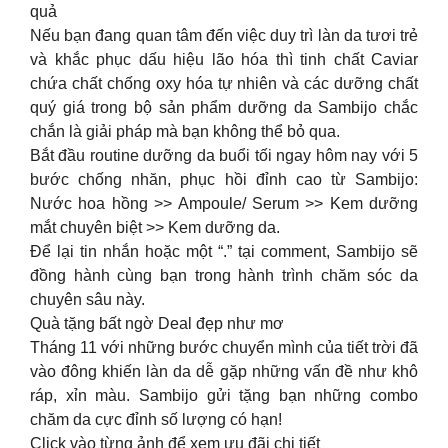
quả
Nếu bạn đang quan tâm đến việc duy trì làn da tươi trẻ
và khắc phục dấu hiệu lão hóa thì tinh chất Caviar
chứa chất chống oxy hóa tự nhiên và các dưỡng chất
quý giá trong bộ sản phẩm dưỡng da Sambijo chắc
chắn là giải pháp mà bạn không thể bỏ qua.
Bắt đầu routine dưỡng da buổi tối ngay hôm nay với 5
bước chống nhăn, phục hồi đỉnh cao từ Sambijo:
Nước hoa hồng >> Ampoule/ Serum >> Kem dưỡng
mắt chuyên biệt >> Kem dưỡng da.
Để lại tin nhắn hoặc một “.” tại comment, Sambijo sẽ
đồng hành cùng bạn trong hành trình chăm sóc da
chuyên sâu này.
Quà tặng bất ngờ Deal đẹp như mơ
Tháng 11 với những bước chuyển mình của tiết trời đã
vào đông khiến làn da dễ gặp những vấn đề như khô
ráp, xỉn màu. Sambijo gửi tặng bạn những combo
chăm da cực đỉnh số lượng có hạn!
Click vào từng ảnh để xem ưu đãi chi tiết