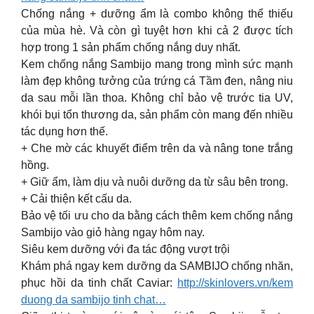
Chống nắng + dưỡng ẩm là combo không thể thiếu
của mùa hè. Và còn gì tuyệt hơn khi cả 2 được tích
hợp trong 1 sản phẩm chống nắng duy nhất.
Kem chống nắng Sambijo mang trong mình sức mạnh
làm đẹp không tưởng của trứng cá Tầm đen, nâng niu
da sau mỗi lần thoa. Không chỉ bảo vệ trước tia UV,
khói bụi tổn thương da, sản phẩm còn mang đến nhiều
tác dụng hơn thế.
+ Che mờ các khuyết điểm trên da và nâng tone trắng
hồng.
+ Giữ ẩm, làm dịu và nuôi dưỡng da từ sâu bên trong.
+ Cải thiện kết cấu da.
Bảo vệ tối ưu cho da bằng cách thêm kem chống nắng
Sambijo vào giỏ hàng ngay hôm nay.
Siêu kem dưỡng với đa tác động vượt trội
Khám phá ngay kem dưỡng da SAMBIJO chống nhăn,
phục hồi da tinh chất Caviar:
http://skinlovers.vn/kem
duong da sambijo tinh chat…