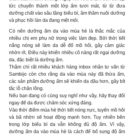
tức chuyển thành một lớp ẩm tươi mát, từ từ đưa
dưỡng chất vào sâu tầng biểu bì, âm thầm nuôi dưỡng
và phục hồi làn da đang mệt mỏi.
Có nên dưỡng ẩm da vào mùa hè là thắc mắc của
nhiều chị em phụ nữ trong việc làm đẹp. Bởi thời tiết
nắng nóng sẽ làm da dễ đổ mồ hôi, gây cảm giác
nhờn rít. Điều này khiến nhiều cô nàng rất ngại dưỡng
da, đặc biệt là dưỡng ẩm.
Thậm chí rất nhiều khách hàng inbox nhận tư vấn từ
Sambijo còn cho rằng da vào mùa này đã thừa ẩm,
các sản phẩm dưỡng ẩm sẽ khiến da dầu hơn, gây bít
tắc lỗ chân lông.
Nếu bạn đang có cùng suy nghĩ như vậy, hãy thay đổi
ngay để da được chăm sóc xứng đáng.
Vào thời điểm mùa hè thời tiết nóng nực, tuyến mồ hôi
và bã nhờn sẽ hoạt động mạnh hơn. Tuy nhiên bên
trong lớp biểu bì da vẫn không đủ độ ẩm. Vì vậy,
dưỡng ẩm da vào mùa hè là cách để bổ sung độ ẩm