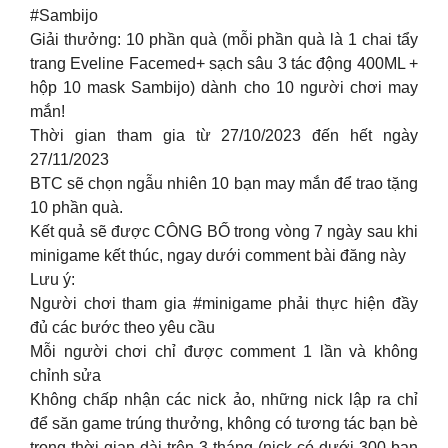
#Sambijo
Giải thưởng: 10 phần quà (mỗi phần quà là 1 chai tẩy
trang Eveline Facemed+ sạch sâu 3 tác động 400ML +
hộp 10 mask Sambijo) dành cho 10 người chơi may
mắn!
Thời gian tham gia từ 27/10/2023 đến hết ngày
27/11/2023
BTC sẽ chọn ngẫu nhiên 10 bạn may mắn để trao tặng
10 phần quà.
Kết quả sẽ được CÔNG BỐ trong vòng 7 ngày sau khi
minigame kết thúc, ngay dưới comment bài đăng này
Lưu ý:
Người chơi tham gia #minigame phải thực hiện đầy
đủ các bước theo yêu cầu
Mỗi người chơi chỉ được comment 1 lần và không
chỉnh sửa
Không chấp nhận các nick ảo, những nick lập ra chỉ
để săn game trúng thưởng, không có tương tác bạn bè
trong thời gian dài trên 3 tháng (nick có dưới 300 bạn