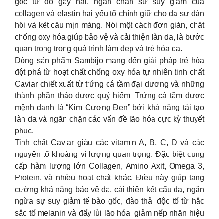
gốc tự do gây hại, ngăn chặn sự suy giảm của
collagen và elastin hai yếu tố chính giữ cho da sự đàn
hồi và kết cấu mịn màng. Nói một cách đơn giản, chất
chống oxy hóa giúp bảo vệ và cải thiện làn da, là bước
quan trọng trong quá trình làm đẹp và trẻ hóa da.
Dòng sản phẩm Sambijo mang đến giải pháp trẻ hóa
đột phá từ hoạt chất chống oxy hóa tự nhiên tinh chất
Caviar chiết xuất từ trứng cá tầm đại dương và những
thành phần thảo dược quý hiếm. Trứng cá tầm được
mệnh danh là “Kim Cương Đen” bởi khả năng tái tạo
làn da và ngăn chặn các vấn đề lão hóa cực kỳ thuyết
phục.
Tinh chất Caviar giàu các vitamin A, B, C, D và các
nguyên tố khoáng vi lượng quan trọng. Đặc biệt cung
cấp hàm lượng lớn Collagen, Amino Axit, Omega 3,
Protein, và nhiều hoạt chất khác. Điều này giúp tăng
cường khả năng bảo vệ da, cải thiện kết cấu da, ngăn
ngừa sự suy giảm tế bào gốc, đào thải độc tố từ hắc
sắc tố melanin và đẩy lùi lão hóa, giảm nếp nhăn hiệu