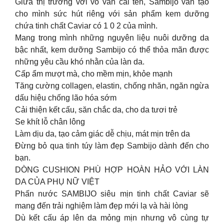
Giữa thị trường với vô vàn cái tên, Sambijo vẫn tạo
cho mình sức hút riêng với sản phẩm kem dưỡng
chứa tinh chất Caviar có 1 0 2 của mình.
Mang trong mình những nguyên liệu nuôi dưỡng da
bậc nhất, kem dưỡng Sambijo có thể thỏa mãn được
những yêu cầu khó nhằn của làn da.
Cấp ẩm mượt mà, cho mềm mịn, khỏe mạnh
Tăng cường collagen, elastin, chống nhăn, ngăn ngừa
dấu hiệu chống lão hóa sớm
Cải thiện kết cấu, săn chắc da, cho da tươi trẻ
Se khít lỗ chân lông
Làm dịu da, tạo cảm giác dễ chịu, mát mịn trên da
Đừng bỏ qua tinh túy làm đẹp Sambijo dành đến cho
bạn.
DÒNG CUSHION PHÙ HỢP HOÀN HẢO VỚI LÀN
DA CỦA PHỤ NỮ VIỆT
Phấn nước SAMBIJO siêu mịn tinh chất Caviar sẽ
mang đến trải nghiệm làm đẹp mới lạ và hài lòng
Dù kết cấu áp lên da mỏng mịn nhưng vô cùng tự