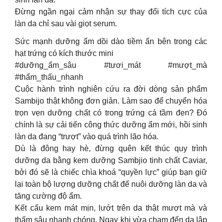
Đừng ngần ngại cảm nhận sự thay đổi tích cực của
làn da chỉ sau vài giọt serum.
Sức mạnh dưỡng ẩm dồi dào tiềm ẩn bên trong các
hạt trứng có kích thước mini
#dưỡng_ẩm_sâu #tươi_mát #mượt_mà
#thẩm_thấu_nhanh
Cuộc hành trình nghiên cứu ra đời dòng sản phẩm
Sambijo thật không đơn giản. Làm sao để chuyển hóa
trọn vẹn dưỡng chất có trong trứng cá tầm đen? Đó
chính là sự cải tiến công thức dưỡng ẩm mới, hồi sinh
làn da đang “trượt” vào quá trình lão hóa.
Dù là đông hay hè, đừng quên kết thúc quy trình
dưỡng da bằng kem dưỡng Sambjio tinh chất Caviar,
bởi đó sẽ là chiếc chìa khoá “quyền lực” giúp bạn giữ
lại toàn bộ lượng dưỡng chất để nuôi dưỡng làn da và
tăng cường độ ẩm.
Kết cấu kem mát mịn, lướt trên da thật mượt mà và
thấm sâu nhanh chóng. Ngay khi vừa chạm đến da lập