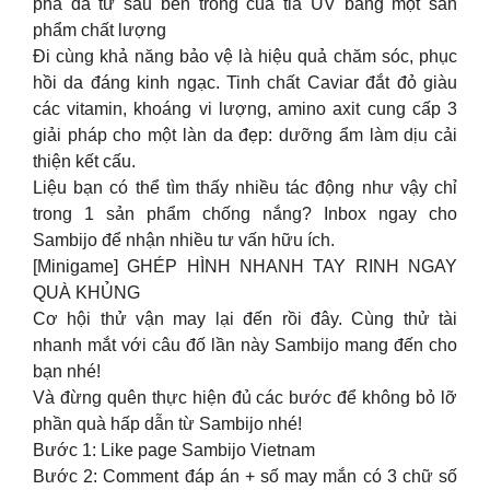
phá da từ sâu bên trong của tia UV bằng một sản
phẩm chất lượng
Đi cùng khả năng bảo vệ là hiệu quả chăm sóc, phục
hồi da đáng kinh ngạc. Tinh chất Caviar đắt đỏ giàu
các vitamin, khoáng vi lượng, amino axit cung cấp 3
giải pháp cho một làn da đẹp: dưỡng ẩm làm dịu cải
thiện kết cấu.
Liệu bạn có thể tìm thấy nhiều tác động như vậy chỉ
trong 1 sản phẩm chống nắng? Inbox ngay cho
Sambijo để nhận nhiều tư vấn hữu ích.
[Minigame] GHÉP HÌNH NHANH TAY RINH NGAY
QUÀ KHỦNG
Cơ hội thử vận may lại đến rồi đây. Cùng thử tài
nhanh mắt với câu đố lần này Sambijo mang đến cho
bạn nhé!
Và đừng quên thực hiện đủ các bước để không bỏ lỡ
phần quà hấp dẫn từ Sambijo nhé!
Bước 1: Like page Sambijo Vietnam
Bước 2: Comment đáp án + số may mắn có 3 chữ số