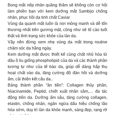
Bọng mắt nếp nhăn quầng thâm sẽ không còn cơ hội
làm phiền bạn với kem dưỡng mắt Sambijo chống
nhăn, phục hồi da tinh chất Caviar
Vùng da quanh mắt luôn là nơi mỏng manh và dễ tổn
thương nhất trên gương mặt, cũng như sẽ tố cáo tuổi
thật và tình trạng sức khỏe của làn da.
Vậy nên đừng xem nhẹ vùng da mắt trong routine
chăm sóc da hằng ngày.
Kem dưỡng mắt được thiết kế cùng chất nhũ hóa từ
dầu ô liu giống phospholipid của da và các thành phần
tương tự như của tế bào da, giúp dễ dàng hấp thụ
hoạt chất vào da, tăng cường độ đàn hồi và dưỡng
ẩm, cải thiện kết cấu da..
Bảng thành phần “ăn tiền”: Collagen thủy phân,
Niacinamide, Peptid, chiết xuất nhân sâm,… đa tác
động trên da. Dưỡng ẩm sâu, tăng cường collagen,
elastin, chống nhăn, ngăn ngừa dấu hiệu chống lão
hóa sớm, duy trì làn da khỏe mạnh, sáng đẹp, rạng rỡ