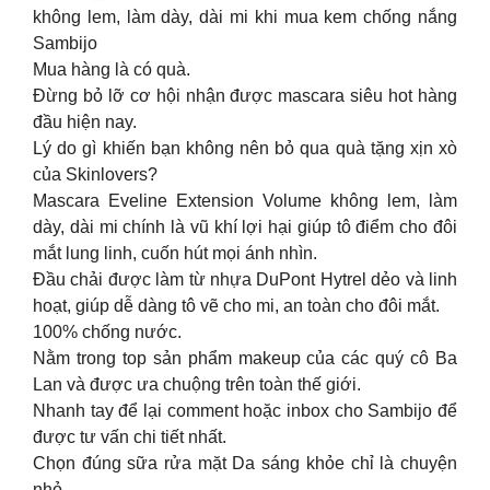
không lem, làm dày, dài mi khi mua kem chống nắng
Sambijo
Mua hàng là có quà.
Đừng bỏ lỡ cơ hội nhận được mascara siêu hot hàng
đầu hiện nay.
Lý do gì khiến bạn không nên bỏ qua quà tặng xịn xò
của Skinlovers?
Mascara Eveline Extension Volume không lem, làm
dày, dài mi chính là vũ khí lợi hại giúp tô điểm cho đôi
mắt lung linh, cuốn hút mọi ánh nhìn.
Đầu chải được làm từ nhựa DuPont Hytrel dẻo và linh
hoạt, giúp dễ dàng tô vẽ cho mi, an toàn cho đôi mắt.
100% chống nước.
Nằm trong top sản phẩm makeup của các quý cô Ba
Lan và được ưa chuộng trên toàn thế giới.
Nhanh tay để lại comment hoặc inbox cho Sambijo để
được tư vấn chi tiết nhất.
Chọn đúng sữa rửa mặt Da sáng khỏe chỉ là chuyện
nhỏ