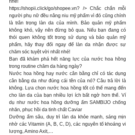
nhé!
https://shopii.click/go/shopee.vn? /> Chắc chắn mỗi
người phụ nữ đều nâng niu mỹ phẩm vì đó cũng chính
là trân trọng làn da của mình. Bảo quản mỹ phẩm
không khó, vậy nên đừng bỏ qua. Nếu bạn đang có
thói quen không tốt trong sử dụng và bảo quản mỹ
phẩm, hãy thay đổi ngay để làn da nhận được sự
chăm sóc tuyệt vời nhất nhé!
Bạn đã khám phá hết năng lực của nước hoa hồng
trong routine chăm da hàng ngày?
Nước hoa hồng hay nước cân bằng chỉ có tác dụng
cân bằng da như đúng cái tên của nó? Câu trả lời là
không. Lựa chọn nước hoa hồng tốt có thể mang đến
cho làn da của bạn nhiều lợi ích bất ngờ hơn thể. Ví
dụ như nước hoa hồng dưỡng ẩm SAMBIJO chống
nhăn, phục hồi da tinh chất Caviar
Dưỡng ẩm sâu, duy trì làn da khỏe mạnh, sáng mịn
nhờ các Vitamin (A, B, C, D), các nguyên tố khoáng vi
lượng, Amino Axit,…