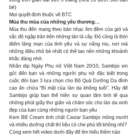
bè)
Mọi quyết định thuộc về BTC
Mùa thu mùa của những yêu thương…
Mùa thu đến mang theo bản nhạc êm đềm của gió và
sắc đỏ ngập tràn trên những tán lá cây. Đó cũng là thời
điểm lãng mạn của tình yêu và sự nâng niu, nơi mà
những điều nhỏ bé nhất có thể tạo nên những khoảnh
khắc đáng nhớ.
Nhân dịp Ngày Phụ nữ Việt Nam 20/10, Sambijo xin
gửi đến bạn và những người phụ nữ đặc biệt trong
cuộc đời bạn 3 lựa chọn cho Bộ Quà Dưỡng Da đỉnh
cao ẩn chứa “Bí mật của làn da không tuổi”. Hãy để
Sambijo giúp bạn thể hiện sự quan tâm tinh tế qua
những phút giây thư giãn và chăm sóc cho làn da xinh
đẹp của bạn cùng những người bạn yêu
Kem BB Cream tinh chất Caviar Sambijo mỏng mướt
và nhiều dưỡng chất thì liệu có che phủ tốt không nhỉ?
Cùng xem hết video dưới đây để tìm hiểu thêm nào