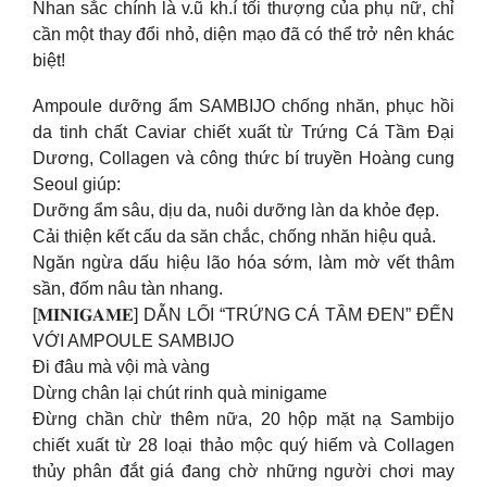
Nhan sắc chính là v.ũ kh.í tối thượng của phụ nữ, chỉ
cần một thay đổi nhỏ, diện mạo đã có thể trở nên khác
biệt!
Ampoule dưỡng ẩm SAMBIJO chống nhăn, phục hồi
da tinh chất Caviar chiết xuất từ Trứng Cá Tầm Đại
Dương, Collagen và công thức bí truyền Hoàng cung
Seoul giúp:
Dưỡng ẩm sâu, dịu da, nuôi dưỡng làn da khỏe đẹp.
Cải thiện kết cấu da săn chắc, chống nhăn hiệu quả.
Ngăn ngừa dấu hiệu lão hóa sớm, làm mờ vết thâm
sần, đốm nâu tàn nhang.
[𝐌𝐈𝐍𝐈𝐆𝐀𝐌𝐄] DẪN LỐI “TRỨNG CÁ TẦM ĐEN” ĐẾN
VỚI AMPOULE SAMBIJO
Đi đâu mà vội mà vàng
Dừng chân lại chút rinh quà minigame
Đừng chần chừ thêm nữa, 20 hộp mặt nạ Sambijo
chiết xuất từ 28 loại thảo mộc quý hiếm và Collagen
thủy phân đắt giá đang chờ những người chơi may