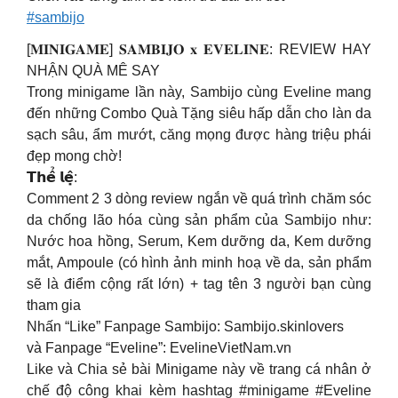
#sambijo
[𝐌𝐈𝐍𝐈𝐆𝐀𝐌𝐄] 𝐒𝐀𝐌𝐁𝐈𝐉𝐎 𝐱 𝐄𝐕𝐄𝐋𝐈𝐍𝐄: REVIEW HAY
NHẬN QUÀ MÊ SAY
Trong minigame lần này, Sambijo cùng Eveline mang
đến những Combo Quà Tặng siêu hấp dẫn cho làn da
sạch sâu, ẩm mướt, căng mọng được hàng triệu phái
đẹp mong chờ!
𝗧𝗵𝗲̂̉ 𝗹𝗲̣̂:
Comment 2 3 dòng review ngắn về quá trình chăm sóc
da chống lão hóa cùng sản phẩm của Sambijo như:
Nước hoa hồng, Serum, Kem dưỡng da, Kem dưỡng
mắt, Ampoule (có hình ảnh minh hoạ về da, sản phẩm
sẽ là điểm cộng rất lớn) + tag tên 3 người bạn cùng
tham gia
Nhấn “Like” Fanpage Sambijo: Sambijo.skinlovers
và Fanpage “Eveline”: EvelineVietNam.vn
Like và Chia sẻ bài Minigame này về trang cá nhân ở
chế độ công khai kèm hashtag #minigame #Eveline