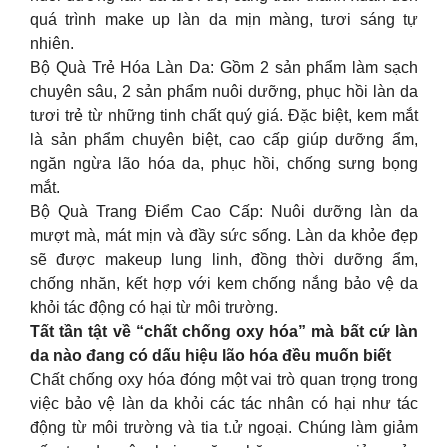
quá trình make up làn da mịn màng, tươi sáng tự
nhiên.
Bộ Quà Trẻ Hóa Làn Da: Gồm 2 sản phẩm làm sạch
chuyên sâu, 2 sản phẩm nuôi dưỡng, phục hồi làn da
tươi trẻ từ những tinh chất quý giá. Đặc biệt, kem mắt
là sản phẩm chuyên biệt, cao cấp giúp dưỡng ẩm,
ngăn ngừa lão hóa da, phục hồi, chống sưng bọng
mắt.
Bộ Quà Trang Điểm Cao Cấp: Nuôi dưỡng làn da
mượt mà, mát mịn và đầy sức sống. Làn da khỏe đẹp
sẽ được makeup lung linh, đồng thời dưỡng ẩm,
chống nhăn, kết hợp với kem chống nắng bảo vệ da
khỏi tác động có hại từ môi trường.
Tất tần tật về “chất chống oxy hóa” mà bất cứ làn
da nào đang có dấu hiệu lão hóa đều muốn biết
Chất chống oxy hóa đóng một vai trò quan trọng trong
việc bảo vệ làn da khỏi các tác nhân có hại như tác
động từ môi trường và tia t.ử ngoại. Chúng làm giảm