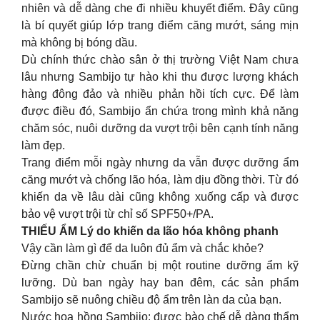
nhiên và dễ dàng che đi nhiều khuyết điểm. Đây cũng
là bí quyết giúp lớp trang điểm căng mướt, sáng mịn
mà không bị bóng dầu.
Dù chính thức chào sân ở thị trường Việt Nam chưa
lâu nhưng Sambijo tự hào khi thu được lượng khách
hàng đông đảo và nhiều phản hồi tích cực. Để làm
được điều đó, Sambijo ẩn chứa trong mình khả năng
chăm sóc, nuôi dưỡng da vượt trội bên cạnh tính năng
làm đẹp.
Trang điểm mỗi ngày nhưng da vẫn được dưỡng ẩm
căng mướt và chống lão hóa, làm dịu đồng thời. Từ đó
khiến da về lâu dài cũng không xuống cấp và được
bảo vệ vượt trội từ chỉ số SPF50+/PA.
THIẾU ẨM Lý do khiến da lão hóa không phanh
Vậy cần làm gì để da luôn đủ ẩm và chắc khỏe?
Đừng chần chừ chuẩn bị một routine dưỡng ẩm kỹ
lưỡng. Dù ban ngày hay ban đêm, các sản phẩm
Sambijo sẽ nuông chiều độ ẩm trên làn da của bạn.
Nước hoa hồng Sambijo: được bào chế dễ dàng thẩm