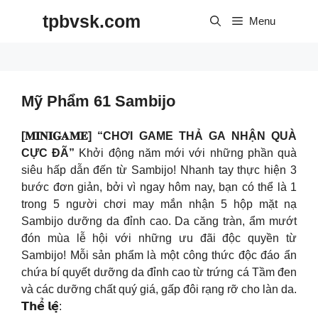
Skip
tpbvsk.com
to
Menu
content
Mỹ Phẩm 61 Sambijo
[𝐌𝐈𝐍𝐈𝐆𝐀𝐌𝐄] “CHƠI GAME THẢ GA NHẬN QUÀ
CỰC ĐÃ”
Khởi động năm mới với những phần quà
siêu hấp dẫn đến từ Sambijo! Nhanh tay thực hiện 3
bước đơn giản, bởi vì ngay hôm nay, bạn có thể là 1
trong 5 người chơi may mắn nhận 5 hộp mặt nạ
Sambijo dưỡng da đỉnh cao. Da căng tràn, ẩm mướt
đón mùa lễ hội với những ưu đãi độc quyền từ
Sambijo! Mỗi sản phẩm là một công thức độc đáo ẩn
chứa bí quyết dưỡng da đỉnh cao từ trứng cá Tầm đen
và các dưỡng chất quý giá, gấp đôi rạng rỡ cho làn da.
𝗧𝗵𝗲̂̉ 𝗹𝗲̣̂: