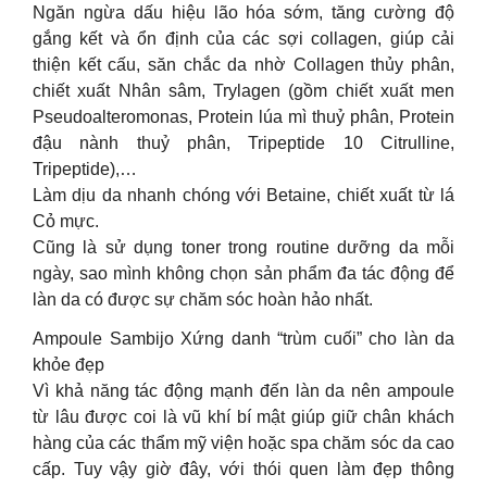
Ngăn ngừa dấu hiệu lão hóa sớm, tăng cường độ
gắng kết và ổn định của các sợi collagen, giúp cải
thiện kết cấu, săn chắc da nhờ Collagen thủy phân,
chiết xuất Nhân sâm, Trylagen (gồm chiết xuất men
Pseudoalteromonas, Protein lúa mì thuỷ phân, Protein
đậu nành thuỷ phân, Tripeptide 10 Citrulline,
Tripeptide),…
Làm dịu da nhanh chóng với Betaine, chiết xuất từ lá
Cỏ mực.
Cũng là sử dụng toner trong routine dưỡng da mỗi
ngày, sao mình không chọn sản phẩm đa tác động để
làn da có được sự chăm sóc hoàn hảo nhất.
Ampoule Sambijo Xứng danh “trùm cuối” cho làn da
khỏe đẹp
Vì khả năng tác động mạnh đến làn da nên ampoule
từ lâu được coi là vũ khí bí mật giúp giữ chân khách
hàng của các thẩm mỹ viện hoặc spa chăm sóc da cao
cấp. Tuy vậy giờ đây, với thói quen làm đẹp thông