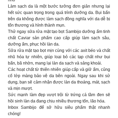
Làm sạch da là một bước tưởng đơn giản nhưng lại
hết sức quan trọng trong quá trình dưỡng da. Bụi bẩn
trên da không được làm sạch đồng nghĩa với da dễ bị
tổn thương và hình thành mụn.
Thử ngay sữa rửa mặt tạo bọt Sambijo dưỡng ẩm tinh
chất Caviar sản phẩm cao cấp giúp làm sạch sâu,
dưỡng ẩm, phục hồi làn da.
Sữa rửa mặt tạo bọt mịn cùng với các axit béo và chất
nhũ hóa tự nhiên, giúp loại bỏ các tạp chất như bụi
bẩn, bã nhờn, mang lại làn da sạch và sảng khoái.
Các hoạt chất từ thiên nhiên giúp cấp và giữ ẩm, củng
cố lớp màng bảo vệ da bên ngoài. Ngay sau khi sử
dụng, bạn sẽ cảm nhận được làn da thoáng, mát, sạch
và mịn mượt.
Sức mạnh làm đẹp vượt trội từ trứng cá tầm đen sẽ
hồi sinh làn da đang chịu nhiều thương tổn, lão hóa.
Inbox Sambijo để sở hữu siêu phẩm thật nhanh
chóng!