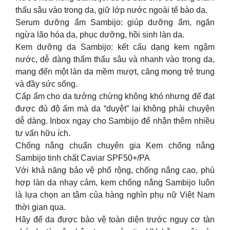
thấu sâu vào trong da, giữ lớp nước ngoài tế bào da.
Serum dưỡng ẩm Sambijo: giúp dưỡng ẩm, ngăn
ngừa lão hóa da, phục dưỡng, hồi sinh làn da.
Kem dưỡng da Sambijo: kết cấu dạng kem ngậm
nước, dễ dàng thẩm thấu sâu và nhanh vào trong da,
mang đến một làn da mềm mượt, căng mọng trẻ trung
và đầy sức sống.
Cấp ẩm cho da tưởng chừng không khó nhưng để đạt
được đủ độ ẩm mà da “duyệt” lại không phải chuyện
dễ dàng. Inbox ngay cho Sambijo để nhận thêm nhiều
tư vấn hữu ích.
Chống nắng chuẩn chuyên gia Kem chống nắng
Sambijo tinh chất Caviar SPF50+/PA
Với khả năng bảo vệ phổ rộng, chống nắng cao, phù
hợp làn da nhạy cảm, kem chống nắng Sambijo luôn
là lựa chọn an tâm của hàng nghìn phụ nữ Việt Nam
thời gian qua.
Hãy để da được bảo vệ toàn diện trước nguy cơ tàn