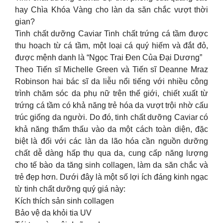
hay Chìa Khóa Vàng cho làn da săn chắc vượt thời
gian?
Tinh chất dưỡng Caviar Tinh chất trứng cá tầm được
thu hoạch từ cá tầm, một loại cá quý hiếm và đắt đỏ,
được mệnh danh là “Ngọc Trai Đen Của Đại Dương”
Theo Tiến sĩ Michelle Green và Tiến sĩ Deanne Mraz
Robinson hai bác sĩ da liễu nổi tiếng với nhiều công
trình chăm sóc da phụ nữ trên thế giới, chiết xuất từ
trứng cá tầm có khả năng trẻ hóa da vượt trội nhờ cấu
trúc giống da người. Do đó, tinh chất dưỡng Caviar có
khả năng thẩm thấu vào da một cách toàn diện, đặc
biệt là đối với các làn da lão hóa cần nguồn dưỡng
chất dễ dàng hấp thụ qua da, cung cấp năng lượng
cho tế bào da tăng sinh collagen, làm da săn chắc và
trẻ đẹp hơn. Dưới đây là một số lợi ích đáng kinh ngạc
từ tinh chất dưỡng quý giá này:
Kích thích sản sinh collagen
Bảo vệ da khỏi tia UV