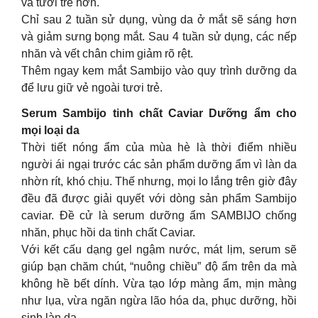
và tươi trẻ hơn.
Chỉ sau 2 tuần sử dụng, vùng da ở mắt sẽ sáng hơn
và giảm sưng bọng mắt. Sau 4 tuần sử dụng, các nếp
nhăn và vết chân chim giảm rõ rệt.
Thêm ngay kem mắt Sambijo vào quy trình dưỡng da
để lưu giữ vẻ ngoài tươi trẻ.
Serum Sambijo tinh chất Caviar Dưỡng ẩm cho
mọi loại da
Thời tiết nóng ẩm của mùa hè là thời điểm nhiều
người ái ngại trước các sản phẩm dưỡng ẩm vì làn da
nhờn rít, khó chịu. Thế nhưng, mọi lo lắng trên giờ đây
đều đã được giải quyết với dòng sản phẩm Sambijo
caviar. Đề cử là serum dưỡng ẩm SAMBIJO chống
nhăn, phục hồi da tinh chất Caviar.
Với kết cấu dạng gel ngậm nước, mát lịm, serum sẽ
giúp bạn chăm chút, “nuông chiều” độ ẩm trên da mà
không hề bết dính. Vừa tạo lớp màng ẩm, mịn màng
như lụa, vừa ngăn ngừa lão hóa da, phục dưỡng, hồi
sinh làn da.