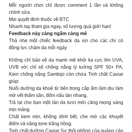
Mỗi người chơi chỉ được comment 1 lần và không
chỉnh sửa
Mọi quyết định thuộc về BTC
Nhanh tay tham gia ngay, số lượng quà giới hạn!
Feedback này càng ngắm càng mê
Thả nhẹ một chiếc feedback da xịn cho các chị có
động lực chăm da mỗi ngày
Không chỉ bảo vệ da mạnh mẽ khỏi tia cực tím UVA,
UVB với chỉ số chống nắng lý tưởng SPF 50+ PA,
Kem chống nắng Sambijo còn chứa Tinh chất Caviar
giúp:
Nuôi dưỡng da khoẻ từ bên trong cấp ẩm làm dịu làm
mờ vết thâm sần, đốm nâu tàn nhang.
Trả lại cho bạn một làn da tươi mới căng mọng sáng
mịn màng
Chất kem mịn, không dính bết, che mờ các khuyết
điểm và nâng tone trắng hồng.
Tinh chất dưỡng Caviar Sự thổi phồng của quảng cáo