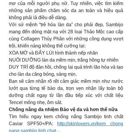
mơ của mỗi người phụ nữ. Tuy nhiên, việc tìm kiếm
những sản phẩm chăm sóc da an toàn và hiệu quả
không phải là điều dễ dàng.
Với sứ mệnh “trẻ hóa làn da” cho phái đẹp, Sambijo
mang đến dòng mặt nạ với 28 loại Thảo Mộc cao cấp
cùng Collagen Thủy Phân với những công dụng vượt
trội, khiến nàng không thể cưỡng lại:
XÓA MỜ và ĐẨY LÙI hình thành nếp nhăn
NUÔI DƯỠNG làn da mềm mịn, trắng hồng tự nhiên
DUY TRÌ độ đàn hồi, chống lại quá trình lão hóa và tạo
cho làn da căng bóng, sáng mịn.
Bạn sẽ cảm nhận rõ rệt cảm giác mềm mịn như nước
lướt qua từng tế bào da, trọn vẹn nhận lấy toàn bộ
dưỡng chất ngay từ lần đầu tiếp xúc với chất liệu
Tencel mỏng nhẹ, ôm sát.
Chống nắng đa nhiệm Bảo vệ da và hơn thế nữa
Tìm hiểu ngay kem chống nắng Sambijo tinh chất
Caviar SPF50+/PA:
http://skinlovers.vn/kem chong
nang sambijo tinh chat…