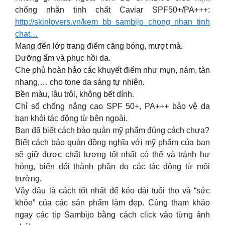
chống nhăn tinh chất Caviar SPF50+/PA+++:
http://skinlovers.vn/kem bb sambijo chong nhan tinh
chat…
Mang đến lớp trang điểm căng bóng, mượt mà.
Dưỡng ẩm và phục hồi da.
Che phủ hoàn hảo các khuyết điểm như mụn, nám, tàn
nhang,… cho tone da sáng tự nhiên.
Bền màu, lâu trôi, không bết dính.
Chỉ số chống nắng cao SPF 50+, PA+++ bảo vệ da
bạn khỏi tác động từ bên ngoài.
Bạn đã biết cách bảo quản mỹ phẩm đúng cách chưa?
Biết cách bảo quản đồng nghĩa với mỹ phẩm của bạn
sẽ giữ được chất lượng tốt nhất có thể và tránh hư
hỏng, biến đổi thành phần do các tác động từ môi
trường.
Vậy đâu là cách tốt nhất để kéo dài tuổi thọ và “sức
khỏe” của các sản phẩm làm đẹp. Cùng tham khảo
ngay các tip Sambijo bằng cách click vào từng ảnh