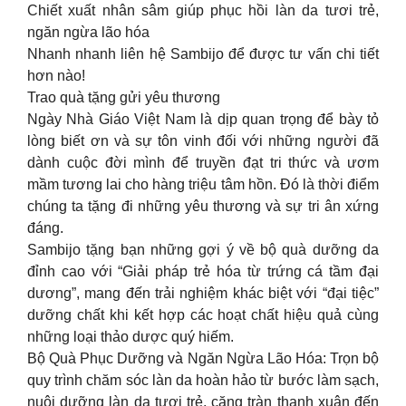
Chiết xuất nhân sâm giúp phục hồi làn da tươi trẻ,
ngăn ngừa lão hóa
Nhanh nhanh liên hệ Sambijo để được tư vấn chi tiết
hơn nào!
Trao quà tặng gửi yêu thương
Ngày Nhà Giáo Việt Nam là dịp quan trọng để bày tỏ
lòng biết ơn và sự tôn vinh đối với những người đã
dành cuộc đời mình để truyền đạt tri thức và ươm
mầm tương lai cho hàng triệu tâm hồn. Đó là thời điểm
chúng ta tặng đi những yêu thương và sự tri ân xứng
đáng.
Sambijo tặng bạn những gợi ý về bộ quà dưỡng da
đỉnh cao với “Giải pháp trẻ hóa từ trứng cá tầm đại
dương”, mang đến trải nghiệm khác biệt với “đại tiệc”
dưỡng chất khi kết hợp các hoạt chất hiệu quả cùng
những loại thảo dược quý hiếm.
Bộ Quà Phục Dưỡng và Ngăn Ngừa Lão Hóa: Trọn bộ
quy trình chăm sóc làn da hoàn hảo từ bước làm sạch,
nuôi dưỡng làn da tươi trẻ, căng tràn thanh xuân đến