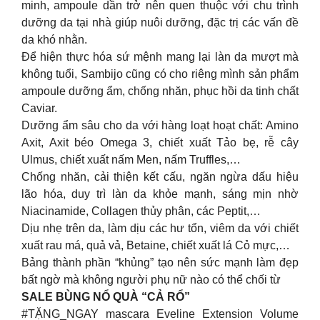
minh, ampoule dần trở nên quen thuộc với chu trình
dưỡng da tại nhà giúp nuôi dưỡng, đặc trị các vấn đề
da khó nhằn.
Để hiện thực hóa sứ mệnh mang lại làn da mượt mà
không tuổi, Sambijo cũng có cho riêng mình sản phẩm
ampoule dưỡng ẩm, chống nhăn, phục hồi da tinh chất
Caviar.
Dưỡng ẩm sâu cho da với hàng loạt hoạt chất: Amino
Axit, Axit béo Omega 3, chiết xuất Tảo bẹ, rễ cây
Ulmus, chiết xuất nấm Men, nấm Truffles,…
Chống nhăn, cải thiện kết cấu, ngăn ngừa dấu hiệu
lão hóa, duy trì làn da khỏe mạnh, sáng mịn nhờ
Niacinamide, Collagen thủy phân, các Peptit,…
Dịu nhẹ trên da, làm dịu các hư tổn, viêm da với chiết
xuất rau má, quả vả, Betaine, chiết xuất lá Cỏ mực,…
Bảng thành phần “khủng” tạo nên sức mạnh làm đẹp
bất ngờ mà không người phụ nữ nào có thể chối từ
SALE BÙNG NỔ QUÀ “CẢ RỔ”
#TẶNG_NGAY mascara Eveline Extension Volume