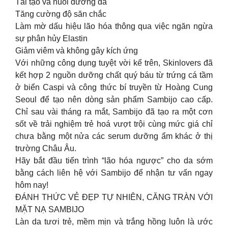
Tái tạo và nuôi dưỡng da
Tăng cường độ săn chắc
Làm mờ dấu hiệu lão hóa thông qua việc ngăn ngừa
sự phân hủy Elastin
Giảm viêm và không gây kích ứng
Với những công dụng tuyệt vời kể trên, Skinlovers đã
kết hợp 2 nguồn dưỡng chất quý báu từ trứng cá tầm
ở biển Caspi và công thức bí truyền từ Hoàng Cung
Seoul để tạo nên dòng sản phẩm Sambijo cao cấp.
Chỉ sau vài tháng ra mắt, Sambijo đã tạo ra một cơn
sốt về trải nghiệm trẻ hoá vượt trội cùng mức giá chỉ
chưa bằng một nửa các serum dưỡng ẩm khác ở thị
trường Châu Âu.
Hãy bắt đầu tiến trình “lão hóa ngược” cho da sớm
bằng cách liên hệ với Sambijo để nhận tư vấn ngay
hôm nay!
ĐÁNH THỨC VẺ ĐẸP TỰ NHIÊN, CĂNG TRÀN VỚI
MẶT NẠ SAMBIJO
Làn da tươi trẻ, mềm mịn và trắng hồng luôn là ước