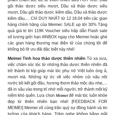
gội thảo dược siêu mượt, Dầu xả thảo dược siêu
mượt, Dầu gội thảo dược kiềm dầu, Dầu xả thảo dược
kiềm dầu,… Chỉ DUY NHẤT từ 12 16.04 trên các gian
hàng chính hãng của Meimei: SALE up tới 30% Tặng
quà giá trị tới 119K Voucher siêu hấp dẫn Flash sale
số lượng giới hạn #INBOX ngay cho Meimei hoặc ghé
các gian hàng thương mại điện tử của chúng tôi để
không bỏ lỡ ưu đãi đặc biệt này nhé!
Meimei Tinh hoa thảo dược thiên nhiên
Từ xa xưa,
việc chăm sóc tóc từ những thảo dược thiên nhiên đã
trở thành bí kíp giúp mái tóc phụ nữ Việt luôn óng ả,
mượt mà. Những ký ức về việc nhóm củi nấu nồi
nước bồ kết gội đầu, hương thơm thảo mộc dịu nhẹ,…
đã in sâu vào trong trí nhớ mỗi người, trở thành một kỷ
niệm khó quên.
Lựa chọn 𝑴𝒆𝒊𝒎𝒆𝒊 để mái tóc luôn khỏe
đẹp từ thiên nhiên bạn nhé! [FEEDBACK FOR
MEIMEI] Meimei vô cùng trân quý sự đồng hành và tin
tưởng của khách hàng. Trăm nghe không bằng mắt