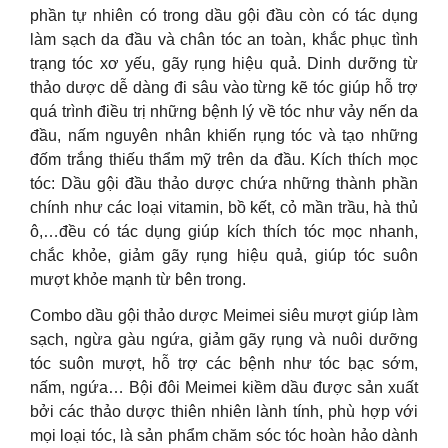
phần tự nhiên có trong dầu gội đầu còn có tác dụng
làm sạch da đầu và chân tóc an toàn, khắc phục tình
trạng tóc xơ yếu, gãy rụng hiệu quả. Dinh dưỡng từ
thảo dược dễ dàng đi sâu vào từng kẽ tóc giúp hỗ trợ
quá trình điều trị những bệnh lý về tóc như vảy nến da
đầu, nấm nguyên nhân khiến rụng tóc và tạo những
đốm trắng thiếu thẩm mỹ trên da đầu. Kích thích mọc
tóc: Dầu gội đầu thảo dược chứa những thành phần
chính như các loại vitamin, bồ kết, cỏ mần trầu, hà thủ
ô,…đều có tác dụng giúp kích thích tóc mọc nhanh,
chắc khỏe, giảm gãy rụng hiệu quả, giúp tóc suôn
mượt khỏe mạnh từ bên trong.
Combo dầu gội thảo dược Meimei siêu mượt giúp làm
sạch, ngừa gàu ngứa, giảm gãy rụng và nuôi dưỡng
tóc suôn mượt, hỗ trợ các bệnh như tóc bạc sớm,
nấm, ngứa… Bội đôi Meimei kiềm dầu được sản xuất
bởi các thảo dược thiên nhiên lành tính, phù hợp với
mọi loại tóc, là sản phẩm chăm sóc tóc hoàn hảo dành