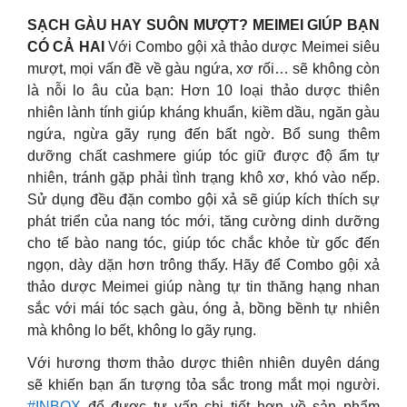
SẠCH GÀU HAY SUÔN MƯỢT? MEIMEI GIÚP BẠN
CÓ CẢ HAI
Với Combo gội xả thảo dược Meimei siêu
mượt, mọi vấn đề về gàu ngứa, xơ rối… sẽ không còn
là nỗi lo âu của bạn: Hơn 10 loại thảo dược thiên
nhiên lành tính giúp kháng khuẩn, kiềm dầu, ngăn gàu
ngứa, ngừa gãy rụng đến bất ngờ. Bổ sung thêm
dưỡng chất cashmere giúp tóc giữ được độ ẩm tự
nhiên, tránh gặp phải tình trạng khô xơ, khó vào nếp.
Sử dụng đều đặn combo gội xả sẽ giúp kích thích sự
phát triển của nang tóc mới, tăng cường dinh dưỡng
cho tế bào nang tóc, giúp tóc chắc khỏe từ gốc đến
ngọn, dày dặn hơn trông thấy. Hãy để Combo gội xả
thảo dược Meimei giúp nàng tự tin thăng hạng nhan
sắc với mái tóc sạch gàu, óng ả, bồng bềnh tự nhiên
mà không lo bết, không lo gãy rụng.
Với hương thơm thảo dược thiên nhiên duyên dáng
sẽ khiến bạn ấn tượng tỏa sắc trong mắt mọi người.
#INBOX
để được tư vấn chi tiết hơn về sản phẩm