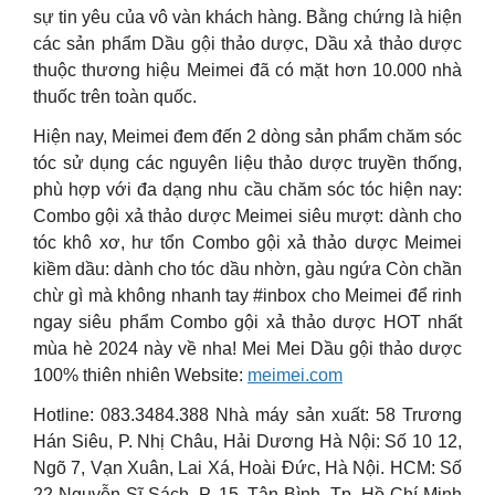
sự tin yêu của vô vàn khách hàng. Bằng chứng là hiện
các sản phẩm Dầu gội thảo dược, Dầu xả thảo dược
thuộc thương hiệu Meimei đã có mặt hơn 10.000 nhà
thuốc trên toàn quốc.
Hiện nay, Meimei đem đến 2 dòng sản phẩm chăm sóc
tóc sử dụng các nguyên liệu thảo dược truyền thống,
phù hợp với đa dạng nhu cầu chăm sóc tóc hiện nay:
Combo gội xả thảo dược Meimei siêu mượt: dành cho
tóc khô xơ, hư tổn Combo gội xả thảo dược Meimei
kiềm dầu: dành cho tóc dầu nhờn, gàu ngứa Còn chần
chừ gì mà không nhanh tay #inbox cho Meimei để rinh
ngay siêu phẩm Combo gội xả thảo dược HOT nhất
mùa hè 2024 này về nha! Mei Mei Dầu gội thảo dược
100% thiên nhiên Website:
meimei.com
Hotline: 083.3484.388 Nhà máy sản xuất: 58 Trương
Hán Siêu, P. Nhị Châu, Hải Dương Hà Nội: Số 10 12,
Ngõ 7, Vạn Xuân, Lai Xá, Hoài Đức, Hà Nội. HCM: Số
22 Nguyễn Sĩ Sách, P. 15, Tân Bình, Tp. Hồ Chí Minh