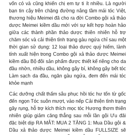
vốn có và cũng khiến chị em tự ti ít nhiều. Là người
bạn tin cậy trên chặng đường nâng tầm mái tóc Việt,
thương hiệu Meimei đã cho ra đời Combo gội xả thảo
dược Meimei kiềm dầu mới với sự kết hợp hoàn hảo
giữa các thành phần thảo dược thiên nhiên hỗ trợ
chăm sóc và cải thiện tình trạng gàu ngứa chỉ sau một
thời gian sử dụng: 12 loại thảo dược quý hiếm, lành
tính xuất hiện trong Combo gội xả thảo dược Meimei
kiềm dầu Bộ đôi sản phẩm được thiết kế riêng cho da
đầu nhờn, nhiều dầu, không gây bí, không gây bết tóc
Làm sạch da đầu, ngăn gàu ngứa, đem đến mái tóc
khỏe mạnh
Các dưỡng chất thấm sâu phục hồi tóc hư tổn từ gốc
đến ngọn Tóc suôn mượt, vào nếp Cải thiện tình trạng
gãy rụng, hỗ trợ kích thích mọc tóc Hương thơm thiên
nhiên giúp giảm căng thẳng sau mỗi lần gội Ưu đãi
đặc biệt dịp RA MẮT: MUA 2 TẶNG 1: Mua Dầu gội &
Dầu xả thảo dược Meimei kiềm dầu FULLSIZE sẽ