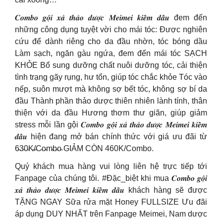
𝑪𝒐𝒎𝒃𝒐 𝒈𝒐̣̂𝒊 𝒙𝒂̉ 𝒕𝒉𝒂̉𝒐 𝒅𝒖̛𝒐̛̣𝒄 𝑴𝒆𝒊𝒎𝒆𝒊 𝒌𝒊𝒆̂̀𝒎 𝒅𝒂̂̀𝒖 đem đến
những công dụng tuyệt vời cho mái tóc: Được nghiên
cứu để dành riêng cho da đầu nhờn, tóc bóng dầu
Làm sạch, ngăn gàu ngứa, đem đến mái tóc SẠCH
KHỎE Bổ sung dưỡng chất nuôi dưỡng tóc, cải thiện
tình trạng gãy rụng, hư tổn, giúp tóc chắc khỏe Tóc vào
nếp, suôn mượt mà không sợ bết tóc, không sợ bí da
đầu Thành phần thảo dược thiên nhiên lành tính, thân
thiện với da đầu Hương thơm thư giãn, giúp giảm
stress mỗi lần gội 𝑪𝒐𝒎𝒃𝒐 𝒈𝒐̣̂𝒊 𝒙𝒂̉ 𝒕𝒉𝒂̉𝒐 𝒅𝒖̛𝒐̛̣𝒄 𝑴𝒆𝒊𝒎𝒆𝒊 𝒌𝒊𝒆̂̀𝒎
𝒅𝒂̂̀𝒖 hiện đang mở bán chính thức với giá ưu đãi từ
6̵3̵0̵K̵/̵C̵o̵m̵b̵o̵ GIẢM CÒN 460K/Combo.
Quý khách mua hàng vui lòng liên hệ trực tiếp tới
Fanpage của chúng tôi. #Đặc_biệt khi mua 𝑪𝒐𝒎𝒃𝒐 𝒈𝒐̣̂𝒊
𝒙𝒂̉ 𝒕𝒉𝒂̉𝒐 𝒅𝒖̛𝒐̛̣𝒄 𝑴𝒆𝒊𝒎𝒆𝒊 𝒌𝒊𝒆̂̀𝒎 𝒅𝒂̂̀𝒖 khách hàng sẽ được
TẶNG NGAY Sữa rửa mặt Honey FULLSIZE Ưu đãi
áp dụng DUY NHẤT trên Fanpage Meimei, Nam dược