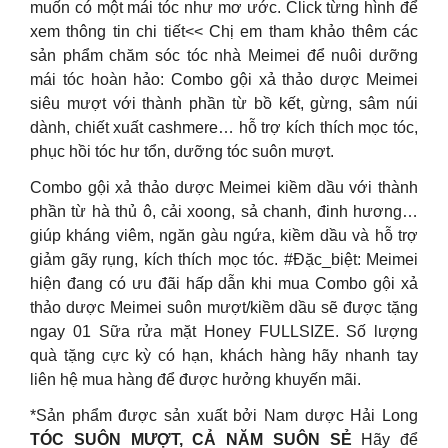
muốn có một mái tóc như mơ ước. Click từng hình để
xem thông tin chi tiết<< Chị em tham khảo thêm các
sản phẩm chăm sóc tóc nhà Meimei để nuôi dưỡng
mái tóc hoàn hảo: Combo gội xả thảo dược Meimei
siêu mượt với thành phần từ bồ kết, gừng, sâm núi
dành, chiết xuất cashmere… hỗ trợ kích thích mọc tóc,
phục hồi tóc hư tổn, dưỡng tóc suôn mượt.
Combo gội xả thảo dược Meimei kiềm dầu với thành
phần từ hà thủ ô, cải xoong, sả chanh, đinh hương…
giúp kháng viêm, ngăn gàu ngứa, kiềm dầu và hỗ trợ
giảm gãy rụng, kích thích mọc tóc. #Đặc_biệt: Meimei
hiện đang có ưu đãi hấp dẫn khi mua Combo gội xả
thảo dược Meimei suôn mượt/kiềm dầu sẽ được tặng
ngay 01 Sữa rửa mặt Honey FULLSIZE. Số lượng
quà tặng cực kỳ có hạn, khách hàng hãy nhanh tay
liên hệ mua hàng để được hưởng khuyến mãi.
*Sản phẩm được sản xuất bởi Nam dược Hải Long
TÓC SUÔN MƯỢT, CẢ NĂM SUÔN SẺ
Hãy để