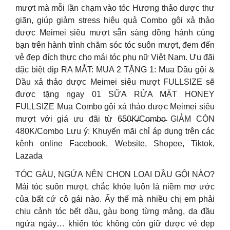
mượt mà mỗi lần chạm vào tóc Hương thảo dược thư
giãn, giúp giảm stress hiệu quả Combo gội xả thảo
dược Meimei siêu mượt sẵn sàng đồng hành cùng
bạn trên hành trình chăm sóc tóc suôn mượt, đem đến
vẻ đẹp đích thực cho mái tóc phụ nữ Việt Nam. Ưu đãi
đặc biệt dịp RA MẮT: MUA 2 TẶNG 1: Mua Dầu gội &
Dầu xả thảo dược Meimei siêu mượt FULLSIZE sẽ
được tặng ngay 01 SỮA RỬA MẶT HONEY
FULLSIZE Mua Combo gội xả thảo dược Meimei siêu
mượt với giá ưu đãi từ 6̵5̵0̵K̵/̵C̵o̵m̵b̵o̵ GIẢM CÒN
480K/Combo Lưu ý: Khuyến mãi chỉ áp dụng trên các
kênh online Facebook, Website, Shopee, Tiktok,
Lazada
TÓC GÀU, NGỨA NÊN CHỌN LOẠI DẦU GỘI NÀO?
Mái tóc suôn mượt, chắc khỏe luôn là niềm mơ ước
của bất cứ cô gái nào. Ấy thế mà nhiều chị em phải
chịu cảnh tóc bết dầu, gàu bong từng mảng, da đầu
ngứa ngáy… khiến tóc không còn giữ được vẻ đẹp