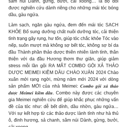
sâm núi Dành, gừng, bưởi, cải xoong… là bộ đôi
được nghiên cứu dành riêng cho những mái tóc bóng
dầu, gàu ngứa.
Làm sạch, ngăn gàu ngứa, đem đến mái tóc SẠCH
KHỎE Bổ sung dưỡng chất nuôi dưỡng tóc, cải thiện
tình trạng gãy rụng, hư tổn, giúp tóc chắc khỏe Tóc vào
nếp, suôn mượt mà không sợ bết tóc, không sợ bí da
đầu Thành phần thảo dược thiên nhiên lành tính, thân
thiện với da đầu Hương thơm thư giãn, giúp giảm
stress mỗi lần gội RA MẮT COMBO GỘI XẢ THẢO
DƯỢC MEIMEI KIỀM DẦU CHÀO XUÂN 2024 Chào
xuân mới rạng ngời, mừng năm mới 2024 với dòng
sản phẩm MỚI của nhà Meimei: 𝑪𝒐𝒎𝒃𝒐 𝒈𝒐̣̂𝒊 𝒙𝒂̉ 𝒕𝒉𝒂̉𝒐
𝒅𝒖̛𝒐̛̣𝒄 𝑴𝒆𝒊𝒎𝒆𝒊 𝒌𝒊𝒆̂̀𝒎 𝒅𝒂̂̀𝒖. Combo này được các chuyên
gia Meimei nghiên cứu để giúp khắc phục những vấn
đề của tóc như: dễ bết dính, dầu nhờn, gàu ngứa…
Với sự kết hợp từ các thảo dược lành tính như hà thủ
ô, đinh hương, sả chanh, sâm núi Dành, gừng, bưởi,
cải xoong…