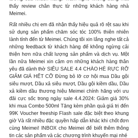
thấy review chân thực từ những khách hàng nhà
Meimei.
Rất nhiều chị em đã nhận thấy hiệu quả rõ rệt sau khi
sử dụng sản phẩm chăm sóc tóc 100% thiên nhiên
lành tính đến từ Meimei. Chúng tôi xin lắng nghe tất cả
những feedback từ khách hàng để không ngừng cải
thiện hơn nữa chất lượng sản phẩm và dịch vụ. Một
lần nữa Meimei xin cảm ơn những khách hàng thân
yêu đã dành thờ SIÊU SALE 4.4 CHÀO HÈ RỰC RỠ
GIẢM GIÁ HẾT CỠ Đừng bỏ lỡ cơ hội mua Dầu gội
siêu mượt, Dầu xả siêu mượt, Dầu gội kiềm dầu, Dầu
xả kiềm dầu thương hiệu Meimei chính hãng với ưu
đãi cực sốc trong ngày sale 4.4.2024: Giảm giá 30%
khi mua Combo 500ml Tặng kèm phần quà giá trị đến
99K Voucher freeship Flash sale đặc biệt theo khung
giờ Và rất nhiều đặc quyền hấp dẫn khác khi chốt đơn
cùng Meimei! INBOX cho Meimei để biết thêm thông
tin các sản phẩm và các chương trình khuyến mại nhé