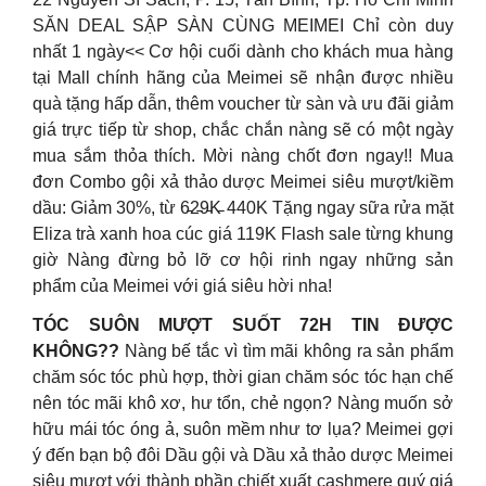
SĂN DEAL SẬP SÀN CÙNG MEIMEI Chỉ còn duy
nhất 1 ngày<< Cơ hội cuối dành cho khách mua hàng
tại Mall chính hãng của Meimei sẽ nhận được nhiều
quà tặng hấp dẫn, thêm voucher từ sàn và ưu đãi giảm
giá trực tiếp từ shop, chắc chắn nàng sẽ có một ngày
mua sắm thỏa thích. Mời nàng chốt đơn ngay!! Mua
đơn Combo gội xả thảo dược Meimei siêu mượt/kiềm
dầu: Giảm 30%, từ 6̵2̵9̵K̵ 440K Tặng ngay sữa rửa mặt
Eliza trà xanh hoa cúc giá 119K Flash sale từng khung
giờ Nàng đừng bỏ lỡ cơ hội rinh ngay những sản
phẩm của Meimei với giá siêu hời nha!
TÓC SUÔN MƯỢT SUỐT 72H TIN ĐƯỢC
KHÔNG??
Nàng bế tắc vì tìm mãi không ra sản phẩm
chăm sóc tóc phù hợp, thời gian chăm sóc tóc hạn chế
nên tóc mãi khô xơ, hư tổn, chẻ ngọn? Nàng muốn sở
hữu mái tóc óng ả, suôn mềm như tơ lụa? Meimei gợi
ý đến bạn bộ đôi Dầu gội và Dầu xả thảo dược Meimei
siêu mượt với thành phần chiết xuất cashmere quý giá