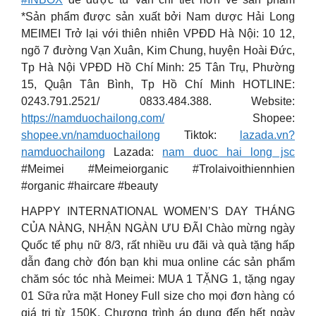
*Sản phẩm được sản xuất bởi Nam dược Hải Long
MEIMEI Trở lại với thiên nhiên VPĐD Hà Nội: 10 12,
ngõ 7 đường Vạn Xuân, Kim Chung, huyện Hoài Đức,
Tp Hà Nội VPĐD Hồ Chí Minh: 25 Tân Trụ, Phường
15, Quận Tân Bình, Tp Hồ Chí Minh HOTLINE:
0243.791.2521/ 0833.484.388. Website:
https://namduochailong.com/
Shopee:
shopee.vn/namduochailong
Tiktok:
lazada.vn?
namduochailong
Lazada:
nam duoc hai long jsc
#Meimei #Meimeiorganic #Trolaivoithiennhien
#organic #haircare #beauty
HAPPY INTERNATIONAL WOMEN’S DAY THÁNG
CỦA NÀNG, NHẬN NGÀN ƯU ĐÃI Chào mừng ngày
Quốc tế phụ nữ 8/3, rất nhiều ưu đãi và quà tặng hấp
dẫn đang chờ đón bạn khi mua online các sản phẩm
chăm sóc tóc nhà Meimei: MUA 1 TẶNG 1, tặng ngay
01 Sữa rửa mặt Honey Full size cho mọi đơn hàng có
giá trị từ 150K. Chương trình áp dụng đến hết ngày