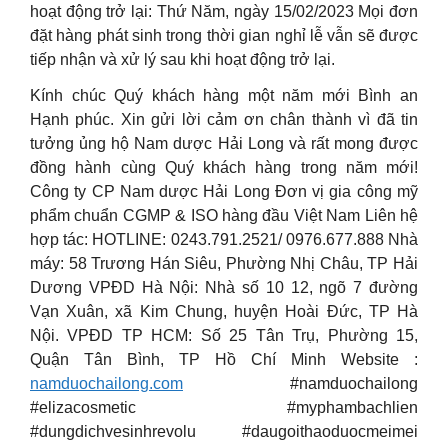
hoạt động trở lại: Thứ Năm, ngày 15/02/2023 Mọi đơn
đặt hàng phát sinh trong thời gian nghỉ lễ vẫn sẽ được
tiếp nhận và xử lý sau khi hoạt động trở lại.
Kính chúc Quý khách hàng một năm mới Bình an
Hạnh phúc. Xin gửi lời cảm ơn chân thành vì đã tin
tưởng ủng hộ Nam dược Hải Long và rất mong được
đồng hành cùng Quý khách hàng trong năm mới!
Công ty CP Nam dược Hải Long Đơn vị gia công mỹ
phẩm chuẩn CGMP & ISO hàng đầu Việt Nam Liên hệ
hợp tác: HOTLINE: 0243.791.2521/ 0976.677.888 Nhà
máy: 58 Trương Hán Siêu, Phường Nhị Châu, TP Hải
Dương VPĐD Hà Nội: Nhà số 10 12, ngõ 7 đường
Vạn Xuân, xã Kim Chung, huyện Hoài Đức, TP Hà
Nội. VPĐD TP HCM: Số 25 Tân Trụ, Phường 15,
Quận Tân Bình, TP Hồ Chí Minh Website :
namduochailong.com
#namduochailong
#elizacosmetic #myphambachlien
#dungdichvesinhrevolu #daugoithaoduocmeimei