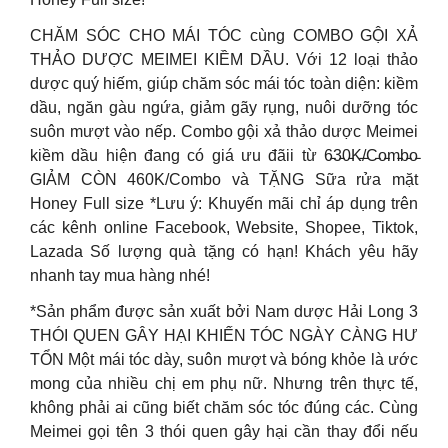
CHĂM SÓC CHO MÁI TÓC cùng COMBO GỘI XẢ
THẢO DƯỢC MEIMEI KIỀM DẦU. Với 12 loại thảo
dược quý hiếm, giúp chăm sóc mái tóc toàn diện: kiềm
dầu, ngăn gàu ngứa, giảm gãy rụng, nuôi dưỡng tóc
suôn mượt vào nếp. Combo gội xả thảo dược Meimei
kiềm dầu hiện đang có giá ưu đãii từ 6̵3̵0̵K̵/̵C̵o̵m̵b̵o̵
GIẢM CÒN 460K/Combo và TẶNG Sữa rửa mặt
Honey Full size *Lưu ý: Khuyến mãi chỉ áp dụng trên
các kênh online Facebook, Website, Shopee, Tiktok,
Lazada Số lượng quà tặng có hạn! Khách yêu hãy
nhanh tay mua hàng nhé!
*Sản phẩm được sản xuất bởi Nam dược Hải Long 3
THÓI QUEN GÂY HẠI KHIẾN TÓC NGÀY CÀNG HƯ
TỔN Một mái tóc dày, suôn mượt và bóng khỏe là ước
mong của nhiều chị em phụ nữ. Nhưng trên thực tế,
không phải ai cũng biết chăm sóc tóc đúng các. Cùng
Meimei gọi tên 3 thói quen gây hại cần thay đổi nếu