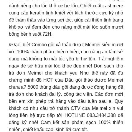
dành riêng cho tóc khô xơ hư tổn. Chiết xuất cashmere
cung cấp keratin tinh khiết với kích thước cực kỳ nhỏ
để thẩm thấu vào từng sợi tóc, giúp cải thiện tình trạng
khô xơ và đem đến cho nàng một mái tóc suôn mượt
bồng bềnh suốt 72H.
#Đặc_biệt Combo gội xả thảo dược Meimei siêu mượt
với 100% thành phần thiên nhiên, cho nàng an tâm sử
dụng mà không lo mái tóc yêu bị hư tổn. Trải nghiệm
ngay để sở hữu mái tóc khỏe đẹp nhé! Dọn sạch kho
trả đơn Meimei cho khách yêu Như thế này đã đủ
chứng minh độ HOT của Dầu gội thảo dược Meimei
chưa ạ? 5000 thùng dầu gội đang được đóng hàng để
trả đơn cho khách đại lý, cộng tác viên. Các đơn mới
bên em xin phép trả hàng vào đầu tuần sau ạ. Quý
khách có nhu cầu trở thành CTV của Meimei xin vui
lòng liên hệ trực tiếp tới HOTLINE 083.3484.388 để
đăng ký nhé! Cam kết sản phẩm sạch 100% thiên
nhiên, chiết khấu cao, sinh lời cực tốt.