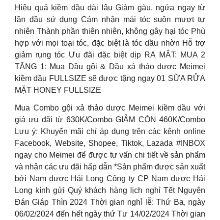
Hiệu quả kiềm dầu dài lâu Giảm gàu, ngứa ngay từ
lần đầu sử dụng Cảm nhận mái tóc suôn mượt tự
nhiên Thành phần thiên nhiên, không gây hại tóc Phù
hợp với mọi toại tóc, đặc biệt là tóc dầu nhờn Hỗ trợ
giảm rụng tóc Ưu đãi đặc biệt dịp RA MẮT: MUA 2
TẶNG 1: Mua Dầu gội & Dầu xả thảo dược Meimei
kiềm dầu FULLSIZE sẽ được tặng ngay 01 SỮA RỬA
MẶT HONEY FULLSIZE
Mua Combo gội xả thảo dược Meimei kiềm dầu với
giá ưu đãi từ 6̵3̵0̵K̵/̵C̵o̵m̵b̵o̵ GIẢM CÒN 460K/Combo
Lưu ý: Khuyến mãi chỉ áp dụng trên các kênh online
Facebook, Website, Shopee, Tiktok, Lazada #INBOX
ngay cho Meimei để được tư vấn chi tiết về sản phẩm
và nhận các ưu đãi hấp dẫn *Sản phẩm được sản xuất
bởi Nam dược Hải Long Công ty CP Nam dược Hải
Long kính gửi Quý khách hàng lịch nghỉ Tết Nguyên
Đán Giáp Thìn 2024 Thời gian nghỉ lễ: Thứ Ba, ngày
06/02/2024 đến hết ngày thứ Tư 14/02/2024 Thời gian