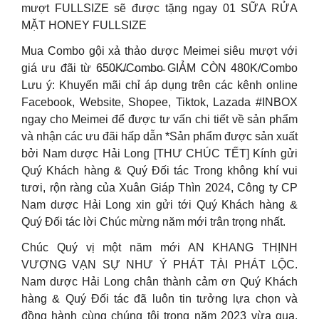
mượt FULLSIZE sẽ được tặng ngay 01 SỮA RỬA
MẶT HONEY FULLSIZE
Mua Combo gội xả thảo dược Meimei siêu mượt với
giá ưu đãi từ 6̵5̵0̵K̵/̵C̵o̵m̵b̵o̵ GIẢM CÒN 480K/Combo
Lưu ý: Khuyến mãi chỉ áp dụng trên các kênh online
Facebook, Website, Shopee, Tiktok, Lazada #INBOX
ngay cho Meimei để được tư vấn chi tiết về sản phẩm
và nhận các ưu đãi hấp dẫn *Sản phẩm được sản xuất
bởi Nam dược Hải Long [THƯ CHÚC TẾT] Kính gửi
Quý Khách hàng & Quý Đối tác Trong không khí vui
tươi, rộn ràng của Xuân Giáp Thìn 2024, Công ty CP
Nam dược Hải Long xin gửi tới Quý Khách hàng &
Quý Đối tác lời Chúc mừng năm mới trân trọng nhất.
Chúc Quý vị một năm mới AN KHANG THỊNH
VƯỢNG VẠN SỰ NHƯ Ý PHÁT TÀI PHÁT LỘC.
Nam dược Hải Long chân thành cảm ơn Quý Khách
hàng & Quý Đối tác đã luôn tin tưởng lựa chọn và
đồng hành cùng chúng tôi trong năm 2023 vừa qua.