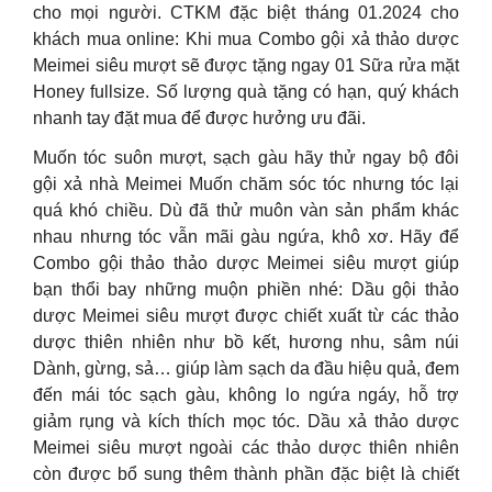
cho mọi người. CTKM đặc biệt tháng 01.2024 cho
khách mua online: Khi mua Combo gội xả thảo dược
Meimei siêu mượt sẽ được tặng ngay 01 Sữa rửa mặt
Honey fullsize. Số lượng quà tặng có hạn, quý khách
nhanh tay đặt mua để được hưởng ưu đãi.
Muốn tóc suôn mượt, sạch gàu hãy thử ngay bộ đôi
gội xả nhà Meimei Muốn chăm sóc tóc nhưng tóc lại
quá khó chiều. Dù đã thử muôn vàn sản phẩm khác
nhau nhưng tóc vẫn mãi gàu ngứa, khô xơ. Hãy để
Combo gội thảo thảo dược Meimei siêu mượt giúp
bạn thổi bay những muộn phiền nhé: Dầu gội thảo
dược Meimei siêu mượt được chiết xuất từ các thảo
dược thiên nhiên như bồ kết, hương nhu, sâm núi
Dành, gừng, sả… giúp làm sạch da đầu hiệu quả, đem
đến mái tóc sạch gàu, không lo ngứa ngáy, hỗ trợ
giảm rụng và kích thích mọc tóc. Dầu xả thảo dược
Meimei siêu mượt ngoài các thảo dược thiên nhiên
còn được bổ sung thêm thành phần đặc biệt là chiết