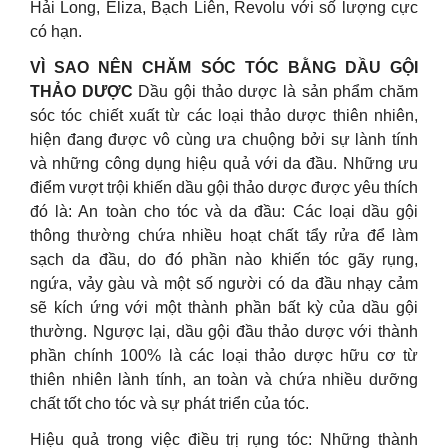
Hải Long, Eliza, Bạch Liên, Revolu với số lượng cực
có hạn.
VÌ SAO NÊN CHĂM SÓC TÓC BẰNG DẦU GỘI
THẢO DƯỢC
Dầu gội thảo dược là sản phẩm chăm
sóc tóc chiết xuất từ các loại thảo dược thiên nhiên,
hiện đang được vô cùng ưa chuộng bởi sự lành tính
và những công dụng hiệu quả với da đầu. Những ưu
điểm vượt trội khiến dầu gội thảo dược được yêu thích
đó là: An toàn cho tóc và da đầu: Các loại dầu gội
thông thường chứa nhiều hoạt chất tẩy rửa để làm
sạch da đầu, do đó phần nào khiến tóc gãy rụng,
ngứa, vảy gàu và một số người có da đầu nhạy cảm
sẽ kích ứng với một thành phần bất kỳ của dầu gội
thường. Ngược lại, dầu gội đầu thảo dược với thành
phần chính 100% là các loại thảo dược hữu cơ từ
thiên nhiên lành tính, an toàn và chứa nhiều dưỡng
chất tốt cho tóc và sự phát triển của tóc.
Hiệu quả trong việc điều trị rụng tóc: Những thành