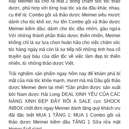
nay Meimei đã cho ra mắt 2 dòng chăm sóc tóc thảo
dược, phù hợp với từng loại tóc và da đầu khác nhau,
cụ thể là: Combo gội xả thảo dược Meimei siêu mượt:
dành cho tóc khô xơ, hư tổn Combo gội xả thảo dược
Meimei kiềm dầu: dành cho tóc dầu nhờn, gàu ngứa
Với những thành phần thảo dược thiên nhiên, Meimei
không chỉ là sự lựa chọn hoàn hảo cho việc chăm sóc
tóc hàng ngày mà còn là sự tiếp nối những tinh hoa cổ
truyền quý báu của dân tộc về việc làm đẹp từ thiên
nhiên, từ những thảo dược Việt.
Trải nghiệm sản phẩm ngay hôm nay để khám phá bí
mật của mái tóc khỏe mạnh, mượt mà mà Dầu gội thảo
dược Meimei đem lại nhé! *Sản phẩm được sản xuất
bởi Nam dược Hải Long DEAL XINH YÊU CỦA CÁC
NÀNG XINH ĐẸP ĐÂY RỒI Ạ SALE cực SHOCK
INBOX chốt đơn ngay Meimei dành tặng quý khách ưu
đãi đặc biệt MUA 1 TẶNG 1: MUA 1 Combo gội xả
thảo dược Meimei kiềm dầu TẶNG 1 Sữa rửa mặt
Honey Full size!