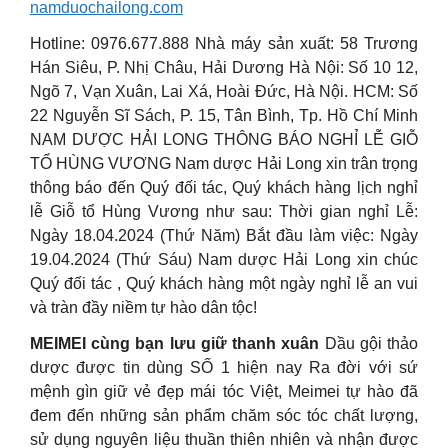
namduochailong.com
Hotline: 0976.677.888 Nhà máy sản xuất: 58 Trương
Hán Siêu, P. Nhị Châu, Hải Dương Hà Nội: Số 10 12,
Ngõ 7, Vạn Xuân, Lai Xá, Hoài Đức, Hà Nội. HCM: Số
22 Nguyễn Sĩ Sách, P. 15, Tân Bình, Tp. Hồ Chí Minh
NAM DƯỢC HẢI LONG THÔNG BÁO NGHỈ LỄ GIỖ
TỔ HÙNG VƯƠNG Nam dược Hải Long xin trân trọng
thông báo đến Quý đối tác, Quý khách hàng lịch nghỉ
lễ Giỗ tổ Hùng Vương như sau: Thời gian nghỉ Lễ:
Ngày 18.04.2024 (Thứ Năm) Bắt đầu làm việc: Ngày
19.04.2024 (Thứ Sáu) Nam dược Hải Long xin chúc
Quý đối tác , Quý khách hàng một ngày nghỉ lễ an vui
và tràn đầy niềm tự hào dân tộc!
MEIMEI cùng bạn lưu giữ thanh xuân
Dầu gội thảo
dược được tin dùng SỐ 1 hiện nay Ra đời với sứ
mệnh gìn giữ vẻ đẹp mái tóc Việt, Meimei tự hào đã
đem đến những sản phẩm chăm sóc tóc chất lượng,
sử dụng nguyên liệu thuần thiên nhiên và nhận được