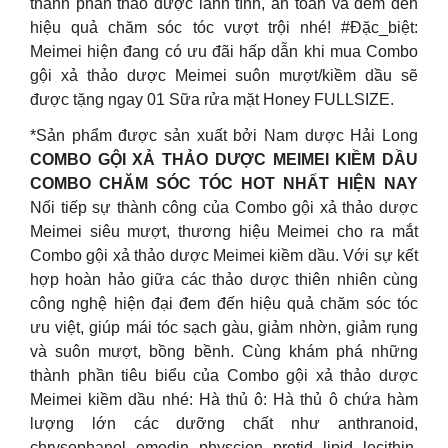
thành phần thảo dược lành tính, an toàn và đem đến
hiệu quả chăm sóc tóc vượt trội nhé! #Đặc_biệt:
Meimei hiện đang có ưu đãi hấp dẫn khi mua Combo
gội xả thảo dược Meimei suôn mượt/kiềm dầu sẽ
được tặng ngay 01 Sữa rửa mặt Honey FULLSIZE.
*Sản phẩm được sản xuất bởi Nam dược Hải Long
COMBO GỘI XẢ THẢO DƯỢC MEIMEI KIỀM DẦU
COMBO CHĂM SÓC TÓC HOT NHẤT HIỆN NAY
Nối tiếp sự thành công của Combo gội xả thảo dược
Meimei siêu mượt, thương hiệu Meimei cho ra mắt
Combo gội xả thảo dược Meimei kiềm dầu. Với sự kết
hợp hoàn hảo giữa các thảo dược thiên nhiên cùng
công nghệ hiện đại đem đến hiệu quả chăm sóc tóc
ưu việt, giúp mái tóc sạch gàu, giảm nhờn, giảm rụng
và suôn mượt, bồng bềnh. Cùng khám phá những
thành phần tiêu biểu của Combo gội xả thảo dược
Meimei kiềm dầu nhé: Hà thủ ô: Hà thủ ô chứa hàm
lượng lớn các dưỡng chất như anthranoid,
chrysophanol, emodin, physcion, protid, lipid, lecithin,