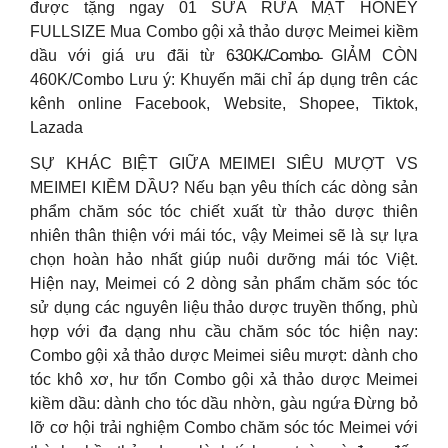
được tặng ngay 01 SỮA RỬA MẶT HONEY
FULLSIZE Mua Combo gội xả thảo dược Meimei kiềm
dầu với giá ưu đãi từ 6̵3̵0̵K̵/̵C̵o̵m̵b̵o̵ GIẢM CÒN
460K/Combo Lưu ý: Khuyến mãi chỉ áp dụng trên các
kênh online Facebook, Website, Shopee, Tiktok,
Lazada
SỰ KHÁC BIỆT GIỮA MEIMEI SIÊU MƯỢT VS
MEIMEI KIỀM DẦU? Nếu bạn yêu thích các dòng sản
phẩm chăm sóc tóc chiết xuất từ thảo dược thiên
nhiên thân thiện với mái tóc, vậy Meimei sẽ là sự lựa
chọn hoàn hảo nhất giúp nuôi dưỡng mái tóc Việt.
Hiện nay, Meimei có 2 dòng sản phẩm chăm sóc tóc
sử dụng các nguyên liệu thảo dược truyền thống, phù
hợp với đa dạng nhu cầu chăm sóc tóc hiện nay:
Combo gội xả thảo dược Meimei siêu mượt: dành cho
tóc khô xơ, hư tổn Combo gội xả thảo dược Meimei
kiềm dầu: dành cho tóc dầu nhờn, gàu ngứa Đừng bỏ
lỡ cơ hội trải nghiệm Combo chăm sóc tóc Meimei với