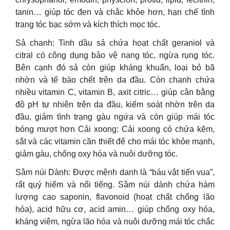
tanin… giúp tóc đen và chắc khỏe hơn, hạn chế tình
trạng tóc bạc sớm và kích thích mọc tóc.
Sả chanh: Tinh dầu sả chứa hoạt chất geraniol và
citral có công dụng bảo vệ nang tóc, ngừa rụng tóc.
Bên cạnh đó sả còn giúp kháng khuẩn, loại bỏ bã
nhờn và tế bào chết trên da đầu. Còn chanh chứa
nhiều vitamin C, vitamin B, axit citric… giúp cân bằng
độ pH tự nhiên trên da đầu, kiểm soát nhờn trên da
đầu, giảm tình trạng gàu ngứa và còn giúp mái tóc
bóng mượt hơn Cải xoong: Cải xoong có chứa kẽm,
sắt và các vitamin cần thiết để cho mái tóc khỏe mạnh,
giảm gàu, chống oxy hóa và nuôi dưỡng tóc.
Sâm núi Dành: Được mệnh danh là “báu vật tiến vua”,
rất quý hiếm và nổi tiếng. Sâm núi dành chứa hàm
lượng cao saponin, flavonoid (hoạt chất chống lão
hóa), acid hữu cơ, acid amin… giúp chống oxy hóa,
kháng viêm, ngừa lão hóa và nuôi dưỡng mái tóc chắc