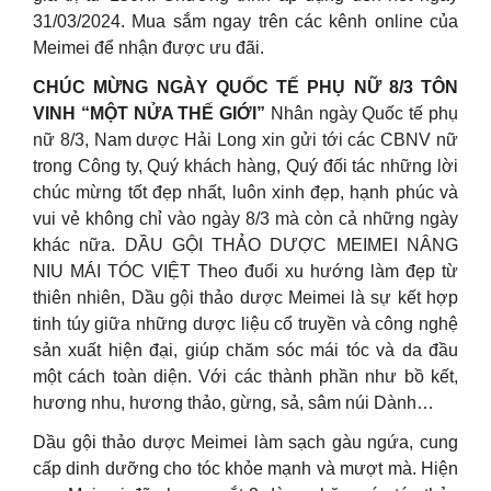
31/03/2024. Mua sắm ngay trên các kênh online của
Meimei để nhận được ưu đãi.
CHÚC MỪNG NGÀY QUỐC TẾ PHỤ NỮ 8/3 TÔN
VINH “MỘT NỬA THẾ GIỚI”
Nhân ngày Quốc tế phụ
nữ 8/3, Nam dược Hải Long xin gửi tới các CBNV nữ
trong Công ty, Quý khách hàng, Quý đối tác những lời
chúc mừng tốt đẹp nhất, luôn xinh đẹp, hạnh phúc và
vui vẻ không chỉ vào ngày 8/3 mà còn cả những ngày
khác nữa. DẦU GỘI THẢO DƯỢC MEIMEI NÂNG
NIU MÁI TÓC VIỆT Theo đuổi xu hướng làm đẹp từ
thiên nhiên, Dầu gội thảo dược Meimei là sự kết hợp
tinh túy giữa những dược liệu cổ truyền và công nghệ
sản xuất hiện đại, giúp chăm sóc mái tóc và da đầu
một cách toàn diện. Với các thành phần như bồ kết,
hương nhu, hương thảo, gừng, sả, sâm núi Dành…
Dầu gội thảo dược Meimei làm sạch gàu ngứa, cung
cấp dinh dưỡng cho tóc khỏe mạnh và mượt mà. Hiện