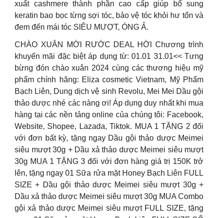
xuất cashmere thành phần cao cấp giúp bổ sung
keratin bao bọc từng sợi tóc, bảo vệ tóc khỏi hư tổn và
đem đến mái tóc SIÊU MƯỢT, ÓNG Ả.
CHÀO XUÂN MỚI RƯỚC DEAL HỜI Chương trình
khuyến mãi đặc biệt áp dụng từ: 01.01 31.01<< Tưng
bừng đón chào xuân 2024 cùng các thương hiệu mỹ
phẩm chính hãng: Eliza cosmetic Vietnam, Mỹ Phẩm
Bạch Liên, Dung dịch vệ sinh Revolu, Mei Mei Dầu gội
thảo dược nhé các nàng ơi! Áp dụng duy nhất khi mua
hàng tại các nền tảng online của chúng tôi: Facebook,
Website, Shopee, Lazada, Tiktok. MUA 1 TẶNG 2 đối
với đơn bất kỳ, tặng ngay Dầu gội thảo dược Meimei
siêu mượt 30g + Dầu xả thảo dược Meimei siêu mượt
30g MUA 1 TẶNG 3 đối với đơn hàng giá trị 150K trở
lên, tặng ngay 01 Sữa rửa mặt Honey Bạch Liên FULL
SIZE + Dầu gội thảo dược Meimei siêu mượt 30g +
Dầu xả thảo dược Meimei siêu mượt 30g MUA Combo
gội xả thảo dược Meimei siêu mượt FULL SIZE, tặng