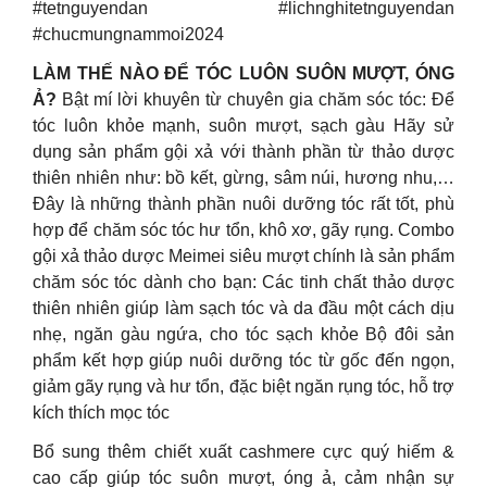
#tetnguyendan #lichnghitetnguyendan
#chucmungnammoi2024
LÀM THẾ NÀO ĐỂ TÓC LUÔN SUÔN MƯỢT, ÓNG
Ả?
Bật mí lời khuyên từ chuyên gia chăm sóc tóc: Để
tóc luôn khỏe mạnh, suôn mượt, sạch gàu Hãy sử
dụng sản phẩm gội xả với thành phần từ thảo dược
thiên nhiên như: bồ kết, gừng, sâm núi, hương nhu,…
Đây là những thành phần nuôi dưỡng tóc rất tốt, phù
hợp để chăm sóc tóc hư tổn, khô xơ, gãy rụng. Combo
gội xả thảo dược Meimei siêu mượt chính là sản phẩm
chăm sóc tóc dành cho bạn: Các tinh chất thảo dược
thiên nhiên giúp làm sạch tóc và da đầu một cách dịu
nhẹ, ngăn gàu ngứa, cho tóc sạch khỏe Bộ đôi sản
phẩm kết hợp giúp nuôi dưỡng tóc từ gốc đến ngọn,
giảm gãy rụng và hư tổn, đặc biệt ngăn rụng tóc, hỗ trợ
kích thích mọc tóc
Bổ sung thêm chiết xuất cashmere cực quý hiếm &
cao cấp giúp tóc suôn mượt, óng ả, cảm nhận sự