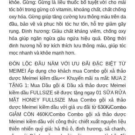
khỏe. Gừng: Gừng là liều thuốc bổ tuyệt vời cho mái
tóc bởi trong gừng có vitamin, khoáng chất, chất chống
oxy hóa. Gừng giúp tăng cường lưu thông máu trên da
đầu, bảo vệ và phục hồi tóc hư tổn, hỗ trợ giảm gãy
rụng. Đinh hương: Giàu chất kháng viêm, chống oxy
hóa giúp ngăn ngừa gàu ngứa hiệu quả. Đồng thời
đinh hương hỗ trợ kích thích lưu thông máu, giúp tóc
mọc nhanh và khỏe mạnh hơn.
ĐÓN LỘC ĐẦU NĂM VỚI ƯU ĐÃI ĐẶC BIỆT TỪ
MEIMEI Áp dụng cho khách mua Combo gội xả thảo
dược Meimei kiềm dầu<< Khuyến mãi ra mắt: MUA 2
TẶNG 1: Mua Dầu gội & Dầu xả thảo dược Meimei
kiềm dầu FULLSIZE sẽ được tặng ngay 01 SỮA RỬA
MẶT HONEY FULLSIZE Mua Combo gội xả thảo
dược Meimei kiềm dầu với giá ưu đãi từ 6̵3̵0̵K̵/̵C̵o̵m̵b̵o̵
GIẢM CÒN 460K/Combo Combo gội xả thảo dược
Meimei kiềm dầu với công thức chiết xuất nguyên liệu
thiên nhiên quý giá: hà thủ ô, đinh hương, sả chanh,