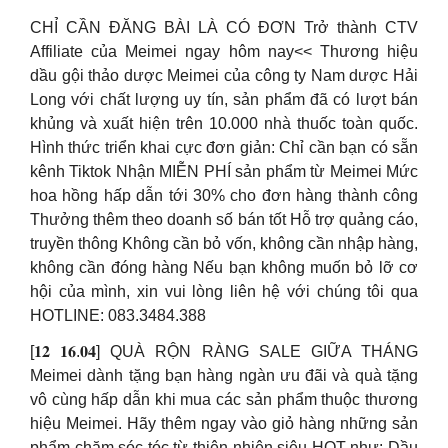
CHỈ CẦN ĐĂNG BÀI LÀ CÓ ĐƠN Trở thành CTV
Affiliate của Meimei ngay hôm nay<< Thương hiệu
dầu gội thảo dược Meimei của công ty Nam dược Hải
Long với chất lượng uy tín, sản phẩm đã có lượt bán
khủng và xuất hiện trên 10.000 nhà thuốc toàn quốc.
Hình thức triển khai cực đơn giản: Chỉ cần bạn có sẵn
kênh Tiktok Nhận MIỄN PHÍ sản phẩm từ Meimei Mức
hoa hồng hấp dẫn tới 30% cho đơn hàng thành công
Thưởng thêm theo doanh số bán tốt Hỗ trợ quảng cáo,
truyền thông Không cần bỏ vốn, không cần nhập hàng,
không cần đóng hàng Nếu bạn không muốn bỏ lỡ cơ
hội của mình, xin vui lòng liên hệ với chúng tôi qua
HOTLINE: 083.3484.388
[𝟏𝟐 𝟏𝟔.𝟎𝟒] QUÀ RỘN RÀNG SALE GIỮA THÁNG
Meimei dành tặng bạn hàng ngàn ưu đãi và quà tặng
vô cùng hấp dẫn khi mua các sản phẩm thuộc thương
hiệu Meimei. Hãy thêm ngay vào giỏ hàng những sản
phẩm chăm sóc tóc từ thiên nhiên siêu HOT như: Dầu