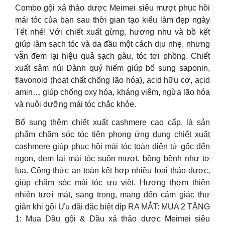
Combo gội xả thảo dược Meimei siêu mượt phục hồi
mái tóc của bạn sau thời gian tạo kiểu làm đẹp ngày
Tết nhé! Với chiết xuất gừng, hương nhu và bồ kết
giúp làm sạch tóc và da đầu một cách dịu nhẹ, nhưng
vẫn đem lại hiệu quả sạch gàu, tóc tơi phồng. Chiết
xuất sâm núi Dành quý hiếm giúp bổ sung saponin,
flavonoid (hoạt chất chống lão hóa), acid hữu cơ, acid
amin… giúp chống oxy hóa, kháng viêm, ngừa lão hóa
và nuôi dưỡng mái tóc chắc khỏe.
Bổ sung thêm chiết xuất cashmere cao cấp, là sản
phẩm chăm sóc tóc tiên phong ứng dụng chiết xuất
cashmere giúp phục hồi mái tóc toàn diện từ gốc đến
ngọn, đem lại mái tóc suôn mượt, bồng bềnh như tơ
lụa. Công thức an toàn kết hợp nhiều loại thảo dược,
giúp chăm sóc mái tóc ưu việt. Hương thơm thiên
nhiên tươi mát, sang trọng, mang đến cảm giác thư
giãn khi gội Ưu đãi đặc biệt dịp RA MẮT: MUA 2 TẶNG
1: Mua Dầu gội & Dầu xả thảo dược Meimei siêu