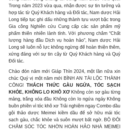
Trong năm 2023 vừa qua, nhận được sự tin tưởng và
hợp tác từ Quý Khách hàng và Đối tác, Nam dược Hải
Long tiếp tục ghi dấu những thành tựu vượt bậc trong
Gia công Nghiên cứu Cung cấp các sản phẩm mỹ
phẩm thiên nhiên lành tính. Với phương châm “Chất
lượng hàng đầu Dịch vụ hoàn hảo”, Nam dược Hải
Long sẽ luôn nỗ lực không ngừng để hoàn thiện thêm,
xứng đáng với sự tin cậy từ Quý Khách hàng và Quý
Đối tác.
Chào đón năm mới Giáp Thìn 2024, một lần nữa xin
chúc Quý vị một năm mới BÌNH AN TÀI LỘC THÀNH
CÔNG!
THÁCH THỨC GÀU NGỨA, TÓC SẠCH
KHỎE, KHÔNG LO KHÔ XƠ
Không còn sợ gàu từng
mảng, trắng xóa đầu Không còn lo ngứa ngáy Không
buồn phiền vì tóc khô xơ Trải nghiệm ngay Combo dầu
gội thảo dược Meimei kiềm dầu để sở hữu mái tóc
sạch gàu, chắc khỏe và suôn mượt bất ngờ. BỘ ĐÔI
CHĂM SÓC TÓC NHỜN HOÀN HẢO NHÀ MEIMEI