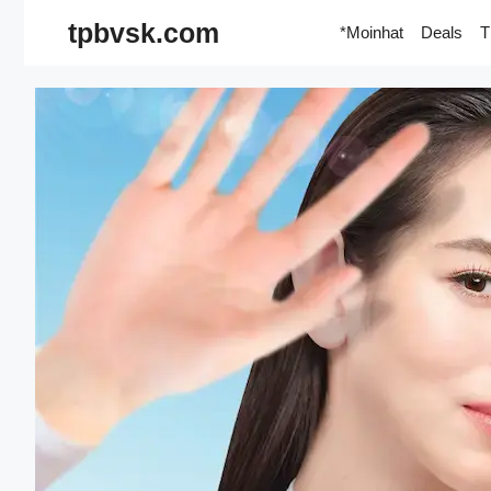
Skip
tpbvsk.com
*Moinhat
Deals
T
to
content