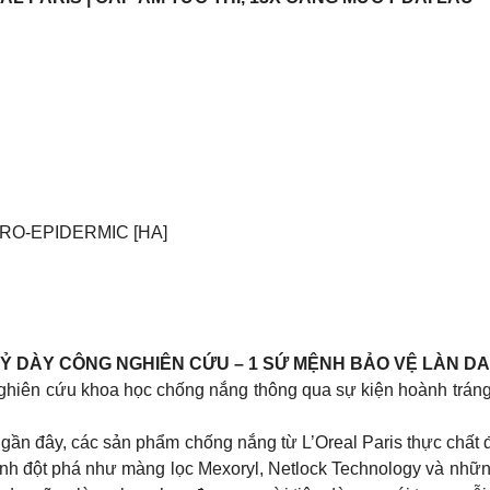
MICRO-EPIDERMIC [HA]
IT: 8 THẬP KỶ DÀY CÔNG NGHIÊN CỨU – 1 SỨ MỆNH BẢO VỆ LÀN DA
m nghiên cứu khoa học chống nắng thông qua sự kiện hoành tr
 gần đây, các sản phẩm chống nắng từ L’Oreal Paris thực chất
minh đột phá như màng lọc Mexoryl, Netlock Technology và nhữn