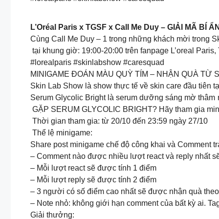
L’Oréal Paris x TGSF x Call Me Duy – GIẢI MÃ 
Cùng Call Me Duy – 1 trong những khách mời trong S
tại khung giờ: 19:00-20:00 trên fanpage L’oreal Par
#lorealparis #skinlabshow #caresquad
MINIGAME ĐOÁN MÀU QUỲ TÍM – NHẬN QUÀ TỪ SKIN 
Skin Lab Show là show thực tế về skin care đầu tiên
Serum Glycolic Bright là serum dưỡng sáng mờ thâm
GẶP SERUM GLYCOLIC BRIGHT? Hãy tham gia minigam
Thời gian tham gia: từ 20/10 đến 23:59 ngày 27/10
Thể lệ minigame:
Share post minigame chế độ công khai và Comment trả l
– Comment nào được nhiều lượt react và reply nhất sẽ
– Mỗi lượt react sẽ được tính 1 điểm
– Mỗi lượt reply sẽ được tính 2 điểm
– 3 người có số điểm cao nhất sẽ được nhận quà theo 
– Note nhỏ: không giới hạn comment của bất kỳ ai. Ta
Giải thưởng: