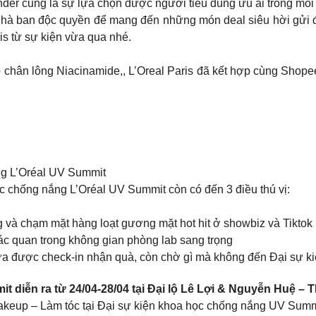
er cũng là sự lựa chọn được người tiêu dùng ưu ái trong mỗi
nhà ban độc quyền để mang đến những món deal siêu hời gửi 
is từ sự kiện vừa qua nhé.
 chân lông Niacinamide,, L’Oreal Paris đã kết hợp cùng Shop
ắng L’Oréal UV Summit
ọc chống nắng L’Oréal UV Summit còn có đến 3 điều thú vị:
g và chạm mặt hàng loạt gương mặt hot hit ở showbiz và Tiktok 
c quan trong không gian phòng lab sang trọng
ừa được check-in nhận quà, còn chờ gì mà không đến Đại sự ki
 diễn ra từ 24/04-28/04 tại Đại lộ Lê Lợi & Nguyễn Huệ –
Makeup – Làm tóc tại Đại sự kiện khoa học chống nắng UV Sum