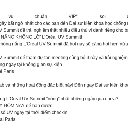
…
h vụ chuẩn VIP”: s
ệm gây bất ngờ nhất cho các bạn đến Đại sự kiện khoa học chốn
Summit để trải nghiệm thật nhiều điều thú vị dành riêng cho b
ẮNG KHỔNG LỒ” L’Oréal UV Summit!
 chống nắng L’Oreal UV Summit đã hot nay sẽ càng hot hơn nữa 
Summit để tham dự fan meeting cùng bộ 3 này và trải nghiệm n
ng ngay tại không gian sự kiện
l Paris
lab và những hoạt động đặc biệt này! Đến ngay Đại sự kiện kh
nắng L’Oreal UV Summit “nóng” nhất những ngày qua chưa?
GÀY HÔM NAY để bạn được:
số UV ngay tại thời điểm checkin
al Paris