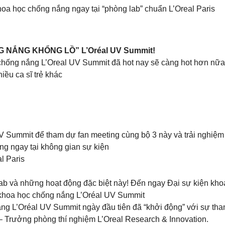
oa học chống nắng ngay tại “phòng lab” chuẩn L’Oreal Paris
NẮNG KHỔNG LỒ” L’Oréal UV Summit!
 chống nắng L’Oreal UV Summit đã hot nay sẽ càng hot hơn nữa 
ều ca sĩ trẻ khác
Summit để tham dự fan meeting cùng bộ 3 này và trải nghiệm n
ng ngay tại không gian sự kiện
l Paris
lab và những hoạt động đặc biệt này! Đến ngay Đại sự kiện kh
n khoa học chống nắng L’Oréal UV Summit
ng L’Oréal UV Summit ngày đầu tiên đã “khởi động” với sự tham
 – Trưởng phòng thí nghiệm L’Oreal Research & Innovation.