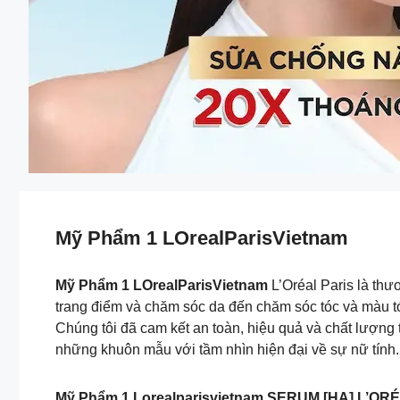
Mỹ Phẩm 1 LOrealParisVietnam
Mỹ Phẩm 1 LOrealParisVietnam
L’Oréal Paris là thư
trang điểm và chăm sóc da đến chăm sóc tóc và màu tó
Chúng tôi đã cam kết an toàn, hiệu quả và chất lượng
những khuôn mẫu với tầm nhìn hiện đại về sự nữ tính.
Mỹ Phẩm 1 Lorealparisvietnam SERUM [HA] L’O