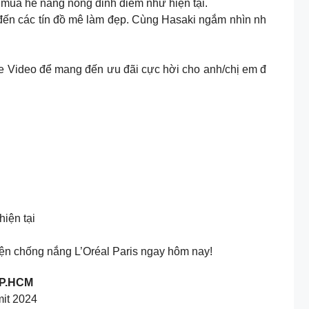
 mùa hè nắng nóng đỉnh điểm như hiện tại.
đến các tín đồ mê làm đẹp. Cùng Hasaki ngắm nhìn nh
ee Video để mang đến ưu đãi cực hời cho anh/chị em đ
hiện tại
ện chống nắng L’Oréal Paris ngay hôm nay!
 TP.HCM
mit 2024