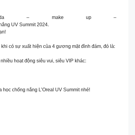
oi da – make up –
g nắng UV Summit 2024.
ạn!
khi có sự xuất hiện của 4 gương mặt đình đám, đó là:
hiều hoạt động siêu vui, siêu VIP khác:
oa học chống nắng L’Oreal UV Summit nhé!