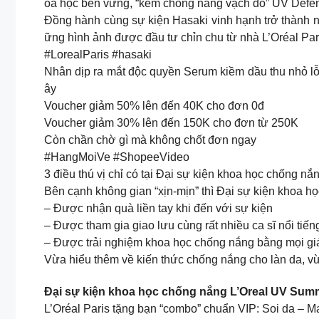
oa học bền vững, “kem chống nắng vạch đỏ” UV Defend
Đồng hành cùng sự kiện Hasaki vinh hạnh trở thành 
ững hình ảnh được đầu tư chỉn chu từ nhà L’Oréal Par
#LorealParis #hasaki
Nhân dịp ra mắt độc quyền Serum kiềm dầu thu nhỏ lỗ
ây
Voucher giảm 50% lên đến 40K cho đơn 0đ
Voucher giảm 30% lên đến 150K cho đơn từ 250K
Còn chần chờ gì mà không chốt đơn ngay
#HangMoiVe #ShopeeVideo
3 điều thú vị chỉ có tại Đại sự kiện khoa học chống n
Bên cạnh không gian “xịn-mịn” thì Đại sự kiện khoa h
– Được nhận quà liền tay khi đến với sự kiện
– Được tham gia giao lưu cùng rất nhiều ca sĩ nổi tiến
– Được trải nghiệm khoa học chống nắng bằng mọi giá
Vừa hiểu thêm về kiến thức chống nắng cho làn da, v
Đại sự kiện khoa học chống nắng L’Oreal UV Summit
L’Oréal Paris tặng bạn “combo” chuẩn VIP: Soi da – 