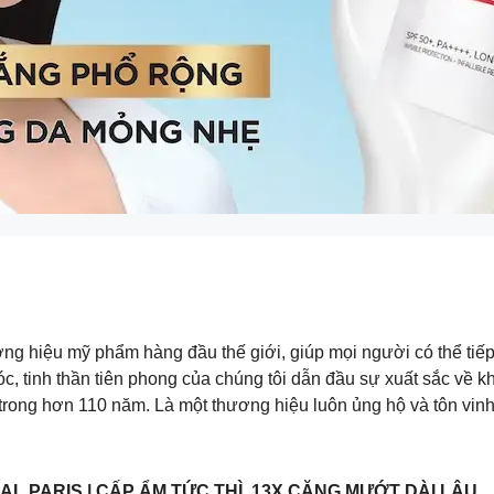
ơng hiệu mỹ phẩm hàng đầu thế giới, giúp mọi người có thể tiế
c, tinh thần tiên phong của chúng tôi dẫn đầu sự xuất sắc về 
 trong hơn 110 năm. Là một thương hiệu luôn ủng hộ và tôn vin
RÉAL PARIS | CẤP ẨM TỨC THÌ, 13X CĂNG MƯỚT DÀI LÂU