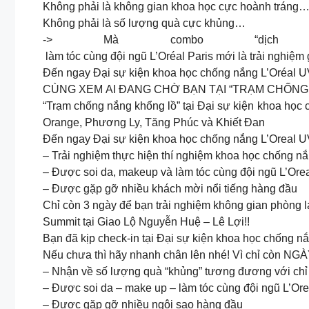
Không phải là không gian khoa học cực hoành tráng
Không phải là số lượng quà cực khủng…
-> Mà combo “dịc
làm tóc cùng đội ngũ L’Oréal Paris mới là trải nghi
Đến ngay Đại sự kiện khoa học chống nắng L’Oréal UV 
CÙNG XEM AI ĐANG CHỜ BẠN TẠI “TRẠM CHỐNG N
“Trạm chống nắng khổng lồ” tại Đại sự kiện khoa học
Orange, Phương Ly, Tăng Phúc và Khiết Đan
Đến ngay Đại sự kiện khoa học chống nắng L’Oreal UV 
– Trải nghiệm thực hiện thí nghiệm khoa học chống nắ
– Được soi da, makeup và làm tóc cùng đội ngũ L’Orea
– Được gặp gỡ nhiều khách mời nổi tiếng hàng đầu
Chỉ còn 3 ngày để bạn trải nghiệm không gian phòng 
Summit tại Giao Lộ Nguyễn Huệ – Lê Lợi!!
Bạn đã kịp check-in tại Đại sự kiện khoa học chống 
Nếu chưa thì hãy nhanh chân lên nhé! Vì chỉ còn N
– Nhận về số lượng quà “khủng” tương đương với chỉ 
– Được soi da – make up – làm tóc cùng đội ngũ L’Ore
– Được gặp gỡ nhiều ngôi sao hàng đầu