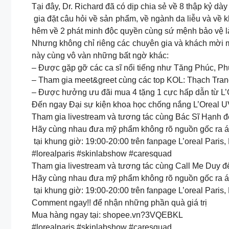
Tại đây, Dr. Richard đã có dịp chia sẻ về 8 thập kỷ d
gia đặt câu hỏi về sản phẩm, về ngành da liễu và về 
hêm về 2 phát minh độc quyền cùng sứ mệnh bảo vệ là
Nhưng không chỉ riêng các chuyên gia và khách mời m
này cùng vô vàn những bất ngờ khác:
– Được gặp gỡ các ca sĩ nổi tiếng như Tăng Phúc, P
– Tham gia meet&greet cùng các top KOL: Thạch Tran
– Được hưởng ưu đãi mua 4 tặng 1 cực hấp dẫn từ L’
Đến ngay Đại sự kiện khoa học chống nắng L’Oreal UV 
Tham gia livestream và tương tác cùng Bác Sĩ Hạnh để 
Hãy cùng nhau đưa mỹ phẩm không rõ nguồn gốc ra án
tại khung giờ: 19:00-20:00 trên fanpage L’oreal Paris
#lorealparis #skinlabshow #caresquad
Tham gia livestream và tương tác cùng Call Me Duy để 
Hãy cùng nhau đưa mỹ phẩm không rõ nguồn gốc ra án
tại khung giờ: 19:00-20:00 trên fanpage L’oreal Pari
Comment ngay!! để nhận những phần quà giá trị
Mua hàng ngay tại: shopee.vn?3VQEBKL
#lorealparis #skinlabshow #caresquad