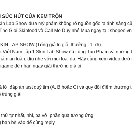
BÍ ẨN SỨC HÚT CỦA KEM TRỘN
kin Lab Show đưa mỹ phẩm không rõ nguồn gốc ra ánh sáng cũ
is, The Gioi Skinfood và Call Me Duy nhé Mua ngay tại: shope
LAB SHOW (Tổng giá trị giải thưởng 11Tr6)
 tại Việt Nam, tập 1 Skin Lab Show đã cùng Tun Phạm và những
 nám an toàn, dịu nhẹ với mọi loại da. Hãy cùng xem video
e để nhận ngay giải thưởng giá trị
ời đáp án test quỳ tím (A, B hoặc C) và quy đổi điểm thưởng t
 trúng giải
thứ tự nhất, nhì, ba với phần quà tương ứng.
g bạn bè vào để cùng reply