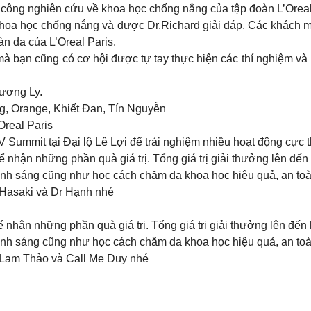
ày công nghiên cứu về khoa học chống nắng của tập đoàn L’Orea
khoa học chống nắng và được Dr.Richard giải đáp. Các khách mờ
n da của L’Oreal Paris.
à bạn cũng có cơ hội được tự tay thực hiện các thí nghiệm v
hương Ly.
g, Orange, Khiết Đan, Tín Nguyễn
Oreal Paris
Summit tại Đại lộ Lê Lợi để trải nghiệm nhiều hoạt động cực t
nhận những phần quà giá trị. Tổng giá trị giải thưởng lên đến
h sáng cũng như học cách chăm da khoa học hiệu quả, an toà
, Hasaki và Dr Hạnh nhé
nhận những phần quà giá trị. Tổng giá trị giải thưởng lên đến 
h sáng cũng như học cách chăm da khoa học hiệu quả, an toà
s, Lam Thảo và Call Me Duy nhé