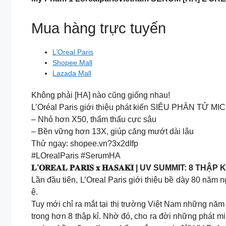
Mua hàng trực tuyến
L’Oreal Paris
Shopee Mall
Lazada Mall
Không phải [HA] nào cũng giống nhau!
L’Oréal Paris giới thiệu phát kiến SIÊU PHÂN TỬ 
– Nhỏ hơn X50, thẩm thấu cực sâu
– Bền vững hơn 13X, giúp căng mướt dài lâu
Thử ngay: shopee.vn?3x2dIfp
#LOrealParis #SerumHA
𝐋’𝐎𝐑𝐄𝐀𝐋 𝐏𝐀𝐑𝐈𝐒 𝐱 𝐇𝐀𝐒𝐀𝐊𝐈 | UV SUMM
Lần đầu tiên, L’Oreal Paris giới thiệu bề dày 80 nă
ệ.
Tuy mới chỉ ra mắt tại thị trường Việt Nam những năm
trong hơn 8 thập kỉ. Nhờ đó, cho ra đời những phát 