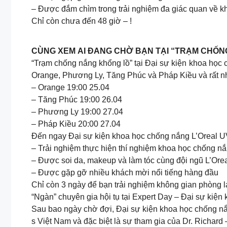
– Được đắm chìm trong trải nghiệm đa giác quan về kh
Chỉ còn chưa đến 48 giờ – !
CÙNG XEM AI ĐANG CHỜ BẠN TẠI “TRẠM CHỐNG 
“Trạm chống nắng khổng lồ” tại Đại sự kiện khoa học
Orange, Phương Ly, Tăng Phúc và Pháp Kiều và rất nhi
– Orange 19:00 25.04
– Tăng Phúc 19:00 26.04
– Phương Ly 19:00 27.04
– Pháp Kiều 20:00 27.04
Đến ngay Đại sự kiện khoa học chống nắng L’Oreal UV 
– Trải nghiệm thực hiện thí nghiệm khoa học chống nắ
– Được soi da, makeup và làm tóc cùng đội ngũ L’Orea
– Được gặp gỡ nhiều khách mời nổi tiếng hàng đầu
Chỉ còn 3 ngày để bạn trải nghiệm không gian phòng 
“Ngàn” chuyên gia hội tụ tại Expert Day – Đại sự kiệ
Sau bao ngày chờ đợi, Đại sự kiện khoa học chống nắ
s Việt Nam và đặc biệt là sự tham gia của Dr. Richard