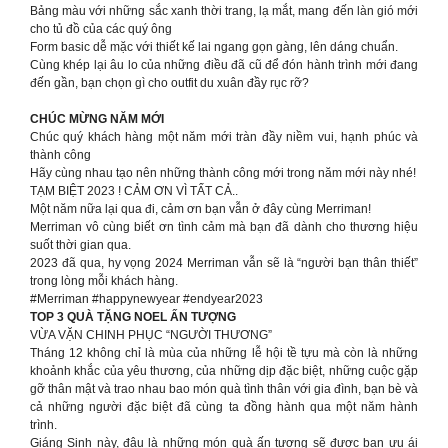
Bảng màu với những sắc xanh thời trang, lạ mắt, mang đến làn gió mới
cho tủ đồ của các quý ông
Form basic dễ mặc với thiết kế lai ngang gọn gàng, lên dáng chuẩn.
Cùng khép lại âu lo của những điều đã cũ để đón hành trình mới đang
đến gần, bạn chọn gì cho outfit du xuân đầy rục rỡ?
CHÚC MỪNG NĂM MỚI
Chúc quý khách hàng một năm mới tràn đầy niềm vui, hạnh phúc và
thành công
Hãy cùng nhau tạo nên những thành công mới trong năm mới này nhé!
TẠM BIỆT 2023 ! CẢM ƠN VÌ TẤT CẢ..
Một năm nữa lại qua đi, cảm ơn bạn vẫn ở đây cùng Merriman!
Merriman vô cùng biết ơn tình cảm mà bạn đã dành cho thương hiệu
suốt thời gian qua.
2023 đã qua, hy vọng 2024 Merriman vẫn sẽ là “người bạn thân thiết”
trong lòng mỗi khách hàng.
#Merriman #happynewyear #endyear2023
TOP 3 QUÀ TẶNG NOEL ẤN TƯỢNG
VỪA VẶN CHINH PHỤC “NGƯỜI THƯƠNG”
Tháng 12 không chỉ là mùa của những lễ hội tề tựu mà còn là những
khoảnh khắc của yêu thương, của những dịp đặc biệt, những cuộc gặp
gỡ thân mật và trao nhau bao món quà tình thân với gia đình, bạn bè và
cả những người đặc biệt đã cùng ta đồng hành qua một năm hành
trình.
Giáng Sinh này, đâu là những món quà ấn tượng sẽ được bạn ưu ái