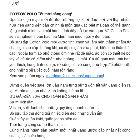
ngay!
𝐂𝐎𝐓𝐓𝐎𝐍 𝐏𝐎𝐋𝐎 Tết mới năng động!
Update diện mạo mới để đón những sự khởi đầu mới với thật nhiều
hứa hẹn đang đến gần chính là món quà đặc biệt mà bạn có thể dành
tặng chính mình sau một hành trình đầy nỗ lực vừa qua. Và Cotton Polo
sẽ trải nghiệm hoàn hảo mà Merriman muốn gợi ý đến bạn.
Bộ sưu tập Cotton Polo mới được tinh chọn và làm nên thành phẩm từ
chất liệu cao cấp thoáng khí, có độ co giãn vừa phải, hiệu quả thấm hút
cao. Ngoài form áo phổ thông ôm nhẹ rất dễ mặc, áo còn có thiết kế bo
tay và cổ áo có điểm nhấn nhẹ nhàng, lạ mắt. Có đủ gam màu mà bạn
yêu thích, trung tính có, rực rỡ cũng có, vô cùng phù hợp để phối outfit
cho những bữa tiệc cuối năm rộn ràng.
Xem sản phẩm ngay:
merriman?collections/aopolonam
!
Đừng quên tiệc sale lớn đầu năm tưng bừng đón tết vẫn đang diễn ra
tại Merriman, bạn nhất định không thể bỏ lỡ:
ƯU ĐÃI ĐẾN 20% CHO TOÀN BỘ SẢN PHẨM
Sơ mi lịch lãm
Veston, suit dành cho những quý ông doanh nhân
Bộ sưu tập thu đông giữ nhiệt, diện đẹp nhưng vẫn ấm
Quần tây, quần kaki, quần jeans hiện đại
Thời trang công sở nữ thanh lịch
Cùng hàng ngàn sản phẩm mới nhất đang được cập nhật hết công
suất tại các cửa hàng.