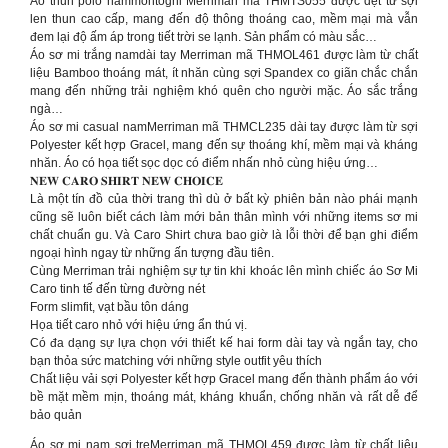
Áo thun polo nammontoghi Merriman mã THMTS055 được dệt từ sợi
len thun cao cấp, mang đến độ thông thoáng cao, mềm mại mà vẫn
đem lại độ ấm áp trong tiết trời se lạnh. Sản phẩm có màu sắc…
Áo sơ mi trắng namdài tay Merriman mã THMOL461 được làm từ chất
liệu Bamboo thoáng mát, ít nhăn cùng sợi Spandex co giãn chắc chắn
mang đến những trải nghiệm khó quên cho người mặc. Áo sắc trắng
ngà…
Áo sơ mi casual namMerriman mã THMCL235 dài tay được làm từ sợi
Polyester kết hợp Gracel, mang đến sự thoáng khí, mềm mại và kháng
nhăn. Áo có họa tiết sọc dọc có điểm nhấn nhỏ cùng hiệu ứng…
𝐍𝐄𝐖 𝐂𝐀𝐑𝐎 𝐒𝐇𝐈𝐑𝐓 𝐍𝐄𝐖 𝐂𝐇𝐎𝐈𝐂𝐄
Là một tín đồ của thời trang thì dù ở bất kỳ phiên bản nào phái mạnh
cũng sẽ luôn biết cách làm mới bản thân mình với những items sơ mi
chất chuẩn gu. Và Caro Shirt chưa bao giờ là lỗi thời để bạn ghi điểm
ngoại hình ngay từ những ấn tượng đầu tiên.
Cùng Merriman trải nghiệm sự tự tin khi khoác lên mình chiếc áo Sơ Mi
Caro tinh tế đến từng đường nét
Form slimfit, vạt bầu tôn dáng
Họa tiết caro nhỏ với hiệu ứng ẩn thú vị.
Có đa dạng sự lựa chọn với thiết kế hai form dài tay và ngắn tay, cho
bạn thỏa sức matching với những style outfit yêu thích
Chất liệu vải sợi Polyester kết hợp Gracel mang đến thành phẩm áo với
bề mặt mềm mịn, thoáng mát, kháng khuẩn, chống nhăn và rất dễ để
bảo quản
Áo sơ mi nam sợi treMerriman mã THMOL459 được làm từ chất liệu