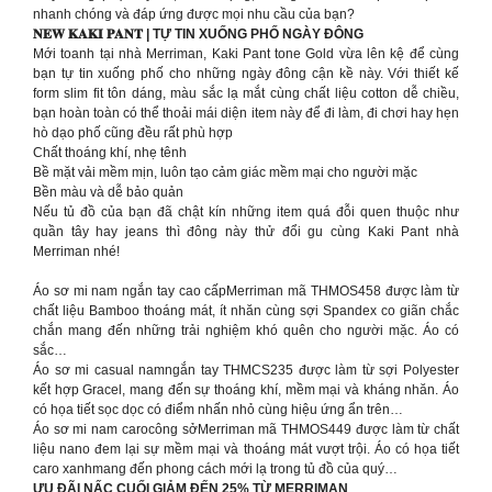
nhanh chóng và đáp ứng được mọi nhu cầu của bạn?
𝐍𝐄𝐖 𝐊𝐀𝐊𝐈 𝐏𝐀𝐍𝐓 | TỰ TIN XUỐNG PHỐ NGÀY ĐÔNG
Mới toanh tại nhà Merriman, Kaki Pant tone Gold vừa lên kệ để cùng
bạn tự tin xuống phố cho những ngày đông cận kề này. Với thiết kế
form slim fit tôn dáng, màu sắc lạ mắt cùng chất liệu cotton dễ chiều,
bạn hoàn toàn có thể thoải mái diện item này để đi làm, đi chơi hay hẹn
hò dạo phố cũng đều rất phù hợp
Chất thoáng khí, nhẹ tênh
Bề mặt vải mềm mịn, luôn tạo cảm giác mềm mại cho người mặc
Bền màu và dễ bảo quản
Nếu tủ đồ của bạn đã chật kín những item quá đỗi quen thuộc như
quần tây hay jeans thì đông này thử đổi gu cùng Kaki Pant nhà
Merriman nhé!
Áo sơ mi nam ngắn tay cao cấpMerriman mã THMOS458 được làm từ
chất liệu Bamboo thoáng mát, ít nhăn cùng sợi Spandex co giãn chắc
chắn mang đến những trải nghiệm khó quên cho người mặc. Áo có
sắc…
Áo sơ mi casual namngắn tay THMCS235 được làm từ sợi Polyester
kết hợp Gracel, mang đến sự thoáng khí, mềm mại và kháng nhăn. Áo
có họa tiết sọc dọc có điểm nhấn nhỏ cùng hiệu ứng ẩn trên…
Áo sơ mi nam carocông sởMerriman mã THMOS449 được làm từ chất
liệu nano đem lại sự mềm mại và thoáng mát vượt trội. Áo có họa tiết
caro xanhmang đến phong cách mới lạ trong tủ đồ của quý…
ƯU ĐÃI NẤC CUỐI GIẢM ĐẾN 25% TỪ MERRIMAN