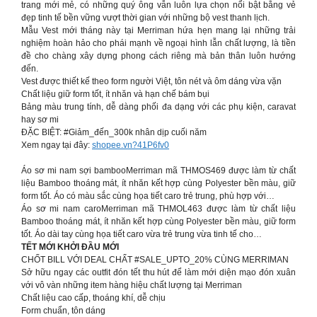
trang mới mẻ, có những quý ông vẫn luôn lựa chọn nổi bật bằng vẻ
đẹp tinh tế bền vững vượt thời gian với những bộ vest thanh lịch.
Mẫu Vest mới tháng này tại Merriman hứa hẹn mang lại những trải
nghiệm hoàn hảo cho phái mạnh về ngoại hình lẫn chất lượng, là tiền
đề cho chàng xây dựng phong cách riêng mà bản thân luôn hướng
đến.
Vest được thiết kế theo form người Việt, tôn nét và ôm dáng vừa vặn
Chất liệu giữ form tốt, ít nhăn và hạn chế bám bụi
Bảng màu trung tính, dễ dàng phối đa dạng với các phụ kiện, caravat
hay sơ mi
ĐẶC BIỆT: #Giảm_đến_300k nhân dịp cuối năm
Xem ngay tại đây:
shopee.vn?41P6fv0
Áo sơ mi nam sợi bambooMerriman mã THMOS469 được làm từ chất
liệu Bamboo thoáng mát, ít nhăn kết hợp cùng Polyester bền màu, giữ
form tốt. Áo có màu sắc cùng họa tiết caro trẻ trung, phù hợp với…
Áo sơ mi nam caroMerriman mã THMOL463 được làm từ chất liệu
Bamboo thoáng mát, ít nhăn kết hợp cùng Polyester bền màu, giữ form
tốt. Áo dài tay cùng họa tiết caro vừa trẻ trung vừa tinh tế cho…
TẾT MỚI KHỞI ĐẦU MỚI
CHỐT BILL VỚI DEAL CHẤT #SALE_UPTO_20% CÙNG MERRIMAN
Sở hữu ngay các outfit đón tết thu hút để làm mới diện mạo đón xuân
với vô vàn những item hàng hiệu chất lượng tại Merriman
Chất liệu cao cấp, thoáng khí, dễ chịu
Form chuẩn, tôn dáng