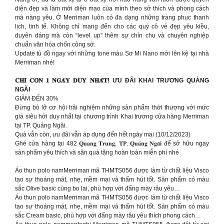
diện đẹp và làm mới diện mạo cùa mình theo sở thích và phong cách
mà nàng yêu. Ở Merriman luôn có đa dạng những trang phục thanh
lịch, tinh tế. Không chỉ mang đến cho các quý cô vẻ đẹp yêu kiều,
duyên dáng mà còn “level up” thêm sự chỉn chu và chuyên nghiệp
chuẩn văn hóa chốn công sở.
Update tủ đồ ngay với những tone màu Sơ Mi Nano mới lên kệ tại nhà
Merriman nhé!
𝐂𝐇𝐈̉ 𝐂𝐎̀𝐍 𝟏 𝐍𝐆𝐀̀𝐘 𝐃𝐔𝐘 𝐍𝐇𝐀̂́𝐓! ƯU ĐÃI KHAI TRƯƠNG QUẢNG
NGÃI
GIẢM ĐẾN 30%
Đừng bỏ lỡ cơ hội trải nghiệm những sản phẩm thời thượng với mức
giá siêu hời duy nhất tại chương trình Khai trương cửa hàng Merriman
tại TP. Quảng Ngãi.
Quà vẫn còn, ưu đãi vẫn áp dụng đến hết ngày mai (10/12/2023)
Ghé cửa hàng tại 482 𝐐𝐮𝐚𝐧𝐠 𝐓𝐫𝐮𝐧𝐠, 𝐓𝐏. 𝐐𝐮𝐚̉𝐧𝐠 𝐍𝐠𝐚̃𝐢 để sở hữu ngay
sản phẩm yêu thích và săn quà tặng hoàn toàn miễn phí nhé
Áo thun polo namMerriman mã THMTS056 được làm từ chất liệu Visco
tạo sự thoáng mát, nhẹ, mềm mại và thấm hút tốt. Sản phẩm có màu
sắc Olive basic cùng bo lai, phù hợp với đấng mày râu yêu…
Áo thun polo namMerriman mã THMTS056 được làm từ chất liệu Visco
tạo sự thoáng mát, nhẹ, mềm mại và thấm hút tốt. Sản phẩm có màu
sắc Cream basic, phù hợp với đấng mày râu yêu thích phong cách…