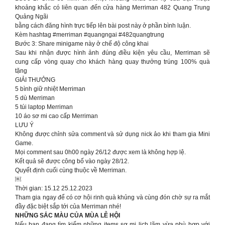
khoảng khắc có liên quan đến cửa hàng Merriman 482 Quang Trung
Quảng Ngãi
bằng cách đăng hình trực tiếp lên bài post này ở phần bình luận.
Kèm hashtag #merriman #quangngai #482quangtrung
Bước 3: Share minigame này ở chế độ công khai
Sau khi nhận được hình ảnh đúng điều kiện yêu cầu, Merriman sẽ
cung cấp vòng quay cho khách hàng quay thưởng trúng 100% quà
tặng
GIẢI THƯỞNG
5 bình giữ nhiệt Merriman
5 dù Merriman
5 túi laptop Merriman
10 áo sơ mi cao cấp Merriman
LƯU Ý
Không được chỉnh sửa comment và sử dụng nick ảo khi tham gia Mini
Game.
Mọi comment sau 0h00 ngày 26/12 được xem là không hợp lệ.
Kết quả sẽ được công bố vào ngày 28/12.
Quyết định cuối cùng thuộc về Merriman.
￼
Thời gian: 15.12 25.12.2023
Tham gia ngay để có cơ hội rinh quà khủng và cùng đón chờ sự ra mắt
đầy đặc biệt sắp tới của Merriman nhé!
NHỮNG SẮC MÀU CỦA MÙA LỄ HỘI
Nếu bạn đang tìm kiếm những items sơ mi lịch lãm vừa phù hợp với