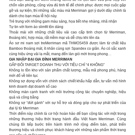
chốn văn phòng, cũng vừa đủ tinh tế để chinh phục được mọi cuộc gặp
gỡ và sự kiện, thì những sắc màu mà Merriman gợi ý dưới đây chính là
dành cho bạn mùa lễ hội này.
Trẻ trung với những gam màu sáng, họa tiết nhẹ nhàng, nhã nhặn
Tự tin với form áo slimfit tôn dáng
Thoải mái với những chất liệu vải cao cấp tinh chọn từ Merriman,
thoáng khí, hợp mùa, rất mềm mại và dễ chịu khi lên da
Áo sơ mi nam sợi treMerriman mã THMOS459 được làm từ chất liệu
Bamboo thoáng mát, ít nhăn cùng sợi Spandex co giãn. Áo có sắc xanh
cùng hiệu ứng vải lạ mắt, mang đến làn gió mới trong phong…
GIA NHẬP ĐẠI GIA ĐÌNH MERRIMAN
GẤP ĐÔI TARGET DOANH THU VỚI TIÊU CHÍ “4 KHÔNG”
Không lo tồn kho với sản phẩm chất lượng, mẫu mã phong phú, hàng
mới đổ về liên tục
Không sợ đọng vốn với chính sách chiết khấu hấp dẫn, tư vấn mô hình
kinh doanh đạt doanh số cao
Không màn cạnh tranh với môi trường cộng tác chuyên nghiệp, hiệu
quả và công bằng
Không sợ “đứt gánh” với sự hỗ trợ và đóng góp cho sự phát triển của
đại lý từ Merriman
Thời điểm này chính là cơ hội hoàn hảo để bạn cộng tác với một trong
những thương hiệu thời trang hành đầu Việt Nam Merriman. Cùng
chúng tôi tiếp bước trên hành trình mở rộng điểm bán, phát triển
thương hiệu và chinh phục khách hàng với những sản phẩm thời trang