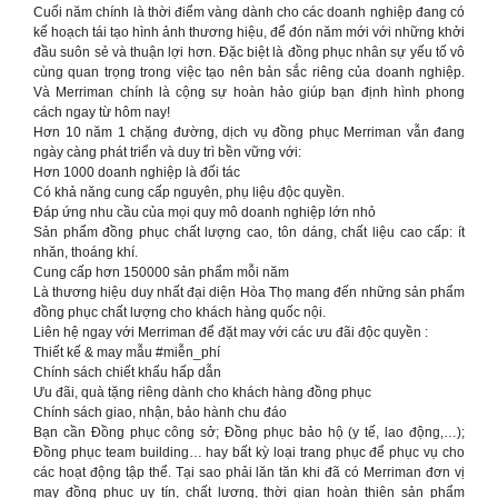
Cuối năm chính là thời điểm vàng dành cho các doanh nghiệp đang có
kế hoạch tái tạo hình ảnh thương hiệu, để đón năm mới với những khởi
đầu suôn sẻ và thuận lợi hơn. Đặc biệt là đồng phục nhân sự yếu tố vô
cùng quan trọng trong việc tạo nên bản sắc riêng của doanh nghiệp.
Và Merriman chính là cộng sự hoàn hảo giúp bạn định hình phong
cách ngay từ hôm nay!
Hơn 10 năm 1 chặng đường, dịch vụ đồng phục Merriman vẫn đang
ngày càng phát triển và duy trì bền vững với:
Hơn 1000 doanh nghiệp là đối tác
Có khả năng cung cấp nguyên, phụ liệu độc quyền.
Đáp ứng nhu cầu của mọi quy mô doanh nghiệp lớn nhỏ
Sản phẩm đồng phục chất lượng cao, tôn dáng, chất liệu cao cấp: ít
nhăn, thoáng khí.
Cung cấp hơn 150000 sản phẩm mỗi năm
Là thương hiệu duy nhất đại diện Hòa Thọ mang đến những sản phẩm
đồng phục chất lượng cho khách hàng quốc nội.
Liên hệ ngay với Merriman để đặt may với các ưu đãi độc quyền :
Thiết kế & may mẫu #miễn_phí
Chính sách chiết khấu hấp dẫn
Ưu đãi, quà tặng riêng dành cho khách hàng đồng phục
Chính sách giao, nhận, bảo hành chu đáo
Bạn cần Đồng phục công sở; Đồng phục bảo hộ (y tế, lao động,…);
Đồng phục team building… hay bất kỳ loại trang phục để phục vụ cho
các hoạt động tập thể. Tại sao phải lăn tăn khi đã có Merriman đơn vị
may đồng phục uy tín, chất lượng, thời gian hoàn thiện sản phẩm