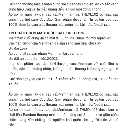
Bamboo thoáng mát, ít nhăn cùng sợi Spandex co giãn. Áo có sắc xanh
cùng hiệu ứng vải lạ mắt, mang đến làn gió mới trong phong…
Áo sơ mi nam tay dài cao cấpMerriman mã THLXL102 có màu sắc
cùng họa tiết caro độc đáo. Sản phẩm được làm từ cotton cao cấp
100%, đem lại cảm giác thoáng mát, mềm mại khi mặc. Ngoài ra,…
XIN CHÀO BUÔN MA THUỘC SALE UP TO 15%
Merriman cuối cùng đã có mặt tại Buôn Ma Thuộc rồi mọi người ơi!
Các “fan cứng” của Merriman đã sẵn sàng săn deal chưa ạ?
Ưu đãi 15%
Áp dụng tất cả sản phẩm Merriman tại cửa hàng
Ưu đãi áp dụng đến 16/12/2023
Loạt sản phẩm cao cấp, thời thượng của Merriman với chất liệu tự
nhiên, đặc tính kháng nhăn, kháng khuẩn, thoáng khí đang đợi bạn sở
hữu.
Ghé săn ngay tại địa chỉ: 51 Lê Thánh Tôn, P. Thắng Lợi, TP. Buôn Ma
Thuộc
Áo sơ mi nam tay dài cao cấpMerriman mã THLXL102 có màu sắc
cùng họa tiết caro độc đáo. Sản phẩm được làm từ cotton cao cấp
100%, đem lại cảm giác thoáng mát, mềm mại khi mặc. Ngoài ra,…
Áo sơ mi nam dài tay cao cấpMerriman mã THMOL458 được làm từ
chất liệu Bamboo thoáng mát, ít nhăn cùng sợi Spandex co giãn chắc
chắn mang đến những trải nghiệm khó quên cho người mặc. Áo có
sắc…