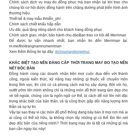
Chính sách dịch vụ may đo đồng phục mà bạn nhận lại khi trao cho
chúng tôi cơ hội được đồng hành trên chặng đường phát triển hình ảnh
thương hiệu:
Thiết kế & may mẫu #miễn_phí
Chính sách chiết khấu hấp dẫn
Ưu đãi, quà tặng riêng dành cho khách hàng đồng phục
Chính sách giao, nhận, bảo hành chu đáoBạn trao cơ hội để Merriman
Để được tư vấn nhanh nhất, bạn nhắn tin đến Merriman tại:
m.me/thoitrangnamnumerriman
Xem thêm thông tin tại đây:
dichvumaydongphuc
KHÁC BIỆT TẠO NÊN ĐẲNG CẤP THỜI TRANG MAY ĐO TẠO NÊN
NÉT ĐỘC BẢN
Đồng hành cùng các doanh nhân trên mọi cuộc đua đến với thành
công, ngoài kiến thức, kỹ năng hay những gì thuộc về chuyên môn
trong lĩnh vực, thì còn có cả phong cách mà họ xây dựng. Bởi với họ,
outfit ướm lên mình không chỉ là những món đồ thời trang làm đẹp cho
vẻ bề ngoài, chúng còn là ngôn ngữ cơ thể, là cách để nói lên nét đặc
trưng khác biệt của bản thân, và là công thức gấp đôi năng lượng tinh
thần và sự tự tin.
Vậy tại sao thay vì các món đồ phổ thông đang bày bán ở mọi nơi mà ai
ai cũng có thể sở hữu, ta không chọn lấy những gì có thể tôn lên nét
đẹp độc bản của riêng mình? Thời trang may đo là tất cả những gì mà
bạn cần ngay lúc này!