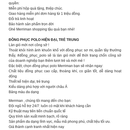
quyền:
Miễn phí hộp quà tặng, thiệp chúc.
Giao hàng miễn phí đơn hàng từ 1 triệu đồng.
Đổi trả linh hoạt
Bảo hành sản phẩm trọn đời
Ghé Merriman shopping tậu quà bạn nhé!
ĐỒNG PHỤC POLO HIỆN ĐẠI, TRẺ TRUNG
Làn gió mới nơi công sở !
Thoát khỏi hình ảnh khuôn khổ với đồng phục sơ mi, quần tây thường
thấy, #đồng_phục_polo sẽ là làn gió mới để thời trang chốn công sở
của doanh nghiệp bạn thêm tươi trẻ và mới mẻ !
Đặc biệt, chọn đồng phục polo Merriman bạn sẽ nhận ngay:
Chất liệu đồng phục cao cấp, thoáng khí, co giãn tốt, dễ dàng hoạt
động
Thiết kế hiện đại, trẻ trung
Kiểu dáng phù hợp với người châu Á
Bảng màu đa dạng
Merrman , chúng tôi mang đến cho bạn:
Đội ngũ hỗ trợ 24/7: luôn có mặt khi khách hàng cần
Kỹ thuật may tiên tiến chuẩn quốc tế
Quy trình sản xuất minh bạch, rõ ràng
Sản phẩm đa dạng lĩnh vực, mẫu mã phong phú, chất liệu tối ưu.
Giá thành cạnh tranh nhất hiện nay