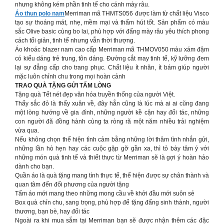
nhưng không kém phần tinh tế cho cánh mày râu.
Áo thun polo nam
Merriman mã THMTS056 được làm từ chất liệu Visco
tạo sự thoáng mát, nhẹ, mềm mại và thấm hút tốt. Sản phẩm có màu
sắc Olive basic cùng bo lai, phù hợp với đấng mày râu yêu thích phong
cách tối giản, tinh tế nhưng vẫn thời thượng.
Áo khoác blazer nam cao cấp Merriman mã THMOV050 màu xám đậm
có kiểu dáng trẻ trung, tôn dáng. Đường cắt may tinh tế, kỹ lưỡng đem
lại sự đẳng cấp cho trang phục. Chất liệu ít nhăn, ít bám giúp người
mặc luôn chỉnh chu trong mọi hoàn cảnh
TRAO QUÀ TẶNG GỬI TẤM LÒNG
Tặng quà Tết nét đẹp văn hóa truyền thống của người Việt.
Thấy sắc đỏ là thấy xuân về, đây hẳn cũng là lúc mà ai ai cũng đang
một lòng hướng về gia đình, những người kề cận hay đối tác, những
con người đã đồng hành cùng ta ròng rã một năm nhiều trải nghiệm
vừa qua.
Nếu không chọn thể hiện tình cảm bằng những lời thâm tình nhắn gửi,
những lần hò hẹn hay các cuộc gặp gỡ gần xa, thì tỏ bày tâm ý với
những món quà tinh tế và thiết thực từ Merriman sẽ là gợi ý hoàn hảo
dành cho bạn.
Quần áo là quà tặng mang tính thực tế, thể hiện được sự chân thành và
quan tâm đến đối phương của người tặng
Tấm áo mới mang theo những mong cầu về khởi đầu mới suôn sẻ
Box quà chỉn chu, sang trọng, phù hợp để tặng đấng sinh thành, người
thương, bạn bè, hay đối tác
Ngoài ra khi mua sắm tại Merriman bạn sẽ được nhận thêm các đặc