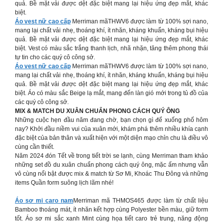
quả. Bề mặt vải được dệt đặc biệt mang lại hiệu ứng đẹp mắt, khác
biệt.
Áo vest nữ cao cấp
Merriman mãTHWV6 được làm từ 100% sợi nano,
mang lại chất vải nhẹ, thoáng khí, ít nhăn, kháng khuẩn, kháng bụi hiệu
quả. Bề mặt vải được dệt đặc biệt mang lại hiệu ứng đẹp mắt, khác
biệt. Vest có màu sắc trắng thanh lịch, nhã nhặn, tăng thêm phong thái
tự tin cho các quý cô công sở.
Áo vest nữ cao cấp
Merriman mãTHWV6 được làm từ 100% sợi nano,
mang lại chất vải nhẹ, thoáng khí, ít nhăn, kháng khuẩn, kháng bụi hiệu
quả. Bề mặt vải được dệt đặc biệt mang lại hiệu ứng đẹp mắt, khác
biệt. Áo có màu sắc Beige lạ mắt, mang đến làn gió mới trong tủ đồ của
các quý cô công sở.
MIX & MATCH DU XUÂN CHUẨN PHONG CÁCH QUÝ ÔNG
Những cuộc hẹn đầu năm đang chờ, bạn chọn gì để xuống phố hôm
nay? Khởi đầu niềm vui của xuân mới, khám phá thêm nhiều khía cạnh
đặc biệt của bản thân và xuất hiện với một diện mạo chỉn chu là điều vô
cùng cần thiết.
Năm 2024 đón Tết về trong tiết trời se lạnh, cùng Merriman tham khảo
những set đồ du xuân chuẩn phong cách quý ông, mặc ấm nhưng vẫn
vô cùng nổi bật được mix & match từ Sơ Mi, Khoác Thu Đông và những
items Quần form suông lịch lãm nhé!
Áo sơ mi caro nam
Merriman mã THMOS465 được làm từ chất liệu
Bamboo thoáng mát, ít nhăn kết hợp cùng Polyester bền màu, giữ form
tốt. Áo sơ mi sắc xanh Mint cùng họa tiết caro trẻ trung, năng động