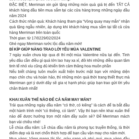
ĐẶC BIỆT, Merriman xin gửi tặng những món quà giá trị đến TẤT CẢ
khách hàng đầu tiên mua sắm tại các cửa hàng trong những ngày đầu
năm 2024
Cách thức nhận quà: Khách hàng tham gia “Vòng quay may mắn” nhận
quà tặng ngẫu nhiên, áp dụng khi khách hàng mua sắm tại tất cả cửa
hàng Merriman trên toàn quốc
Thời gian: từ 17/0229/02/2024
Ghé ngay Merriman rước lộc đầu năm mới!
BÍ KÍP GIÚP NÀNG TRAO LỜI YÊU MÙA VALENTINE
7 ngày xuân chưa kịp qua đi thì một mùa Valentine nữa lại đến. Tình
yêu đâu cần điều gì quá lớn lao hay xa xỉ, đôi khi những điều quan tâm
tinh tế nhỏ xíu cũng đủ khiến tình cảm thăng hoa muôn phần
Nếu biết chàng luôn muốn xuất hiện trước mặt bạn với những diện
mạo chỉn chu và hoàn hảo, thì những món quà thời trang thiết thực mà
Merriman gợi ý dưới đây sẽ gia vị hạnh phúc giúp bạn trao gửi lời yêu
chân thành nhất!
KHAI XUÂN THẾ NÀO ĐỂ CẢ NĂM MAY MẮN?
Trải qua những ngày đầu năm “có thờ, có kiêng” là cách để ta bắt đầu
một hành trình mới “có thiêng, có lành”. Vậy thì bạn nên khai xuân thế
nào để được hưởng trọn một năm đầy suôn sẻ? Để Merriman mách
bạn vài chiêu nhé!
Lễ chùa đầu năm: Lễ chùa đầu năm là phong tục truyền thống, là thời
điểm đẹp và là nơi chốn thích hợp để bạn cầu vận may cho năm mới.
Mua vàng: Vàng mang tài lộc, giàu sang và phú quý, mua vàng đầu