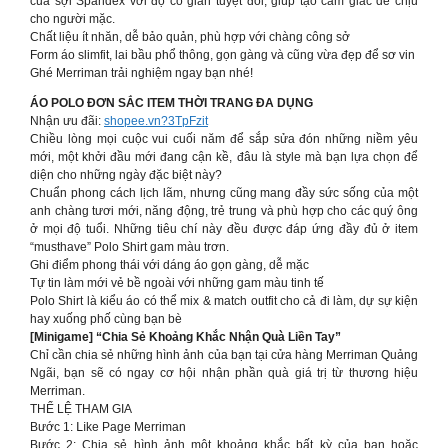
của sợi Spandex với độ co giãn tuyệt đối, giúp tạo cảm giác dễ chịu
cho người mặc.
Chất liệu ít nhăn, dễ bảo quản, phù hợp với chàng công sở
Form áo slimfit, lai bầu phổ thông, gọn gàng và cũng vừa đẹp để sơ vin
Ghé Merriman trải nghiệm ngay bạn nhé!
ÁO POLO ĐƠN SẮC ITEM THỜI TRANG ĐA DỤNG
Nhận ưu đãi:
shopee.vn?3TpFzit
Chiều lòng mọi cuộc vui cuối năm để sắp sửa đón những niềm yêu
mới, một khởi đầu mới đang cận kề, đâu là style mà bạn lựa chọn để
diện cho những ngày đặc biệt này?
Chuẩn phong cách lịch lãm, nhưng cũng mang đầy sức sống của một
anh chàng tươi mới, năng động, trẻ trung và phù hợp cho các quý ông
ở mọi độ tuổi. Những tiêu chí này đều được đáp ứng đầy đủ ở item
“musthave” Polo Shirt gam màu trơn.
Ghi điểm phong thái với dáng áo gọn gàng, dễ mặc
Tự tin làm mới vẻ bề ngoài với những gam màu tinh tế
Polo Shirt là kiểu áo có thể mix & match outfit cho cả đi làm, dự sự kiện
hay xuống phố cùng bạn bè
[Minigame] “Chia Sẻ Khoảng Khắc Nhận Quà Liền Tay”
Chỉ cần chia sẻ những hình ảnh của bạn tại cửa hàng Merriman Quảng
Ngãi, bạn sẽ có ngay cơ hội nhận phần quà giá trị từ thương hiệu
Merriman.
THỂ LỆ THAM GIA
Bước 1: Ⅼ𝗂kе Page Merriman
Bước 2: Chia sẻ hình ảnh một khoảng khắc bất kỳ của bạn hoặc