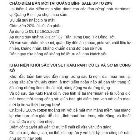
CHÀO ĐIỂM BÁN MỚI TẠI QUẢNG BÌNH SALE UP TO 20%
Lại thêm 1 địa điểm mua sắm dành cho các “fan cứng” nhà Merriman
tại Quảng Bình lựa chọn mua sắm.
Ưu đãi duy nhất dịp ra mắt:
Giảm đến 20% tất cả sản phẩm
Áp dụng từ 09/12 16/12/2023
Áp dụng duy nhất tại địa chỉ: 87 Trần Hưng Đạo, TP. Đồng Hới.
Vô vàn sản phẩm từ sơ mi, quần tây đến áo khoác, polo với chất liệu tự
nhiên, kháng nhăn, kháng khuẩn đang đợi bạn sở hữu
Đến ngay cửa hàng để không bỏ lỡ ưu đãi nha khách yêu
KHAI NIÊN KHỞI SẮC VỚI SET KAKI PANT CÓ LY VÀ SƠ MI CÔNG
SỞ
Khởi đầu tuần làm việc đầy năng lượng sau kì nghỉ dài, mùa mới lại
đang sắp sửa tới, đây chính là thời điểm hoàn hảo để bạn tân trang tủ
đồ cùng những items thoải mái, năng động và đa ứng dụng.
Và bộ sưu tập Kaki Pant có ly đẹp tinh tế tại Merriman sẽ là luồng gió
mát trong thời trang công sở, giúp bạn ghi điểm trọn vẹn với diện mạo
mới tự tin và thời thượng hơn!
Chất liệu 100% cotton thoáng khí với bề mặt mịn màng mềm mại mang
lại cho bạn cảm giác dễ chịu, linh hoạt hơn trong vận động, và thoải
mái tối đa ở mọi nền nhiệt
Điểm cộng tuyệt đối đến từ ưu thế thiết kế vừa vặn, tôn dáng
Có tính ứng dụng cao, có thể kết hợp ăn ý với bất kỳ item công sở nào
như sơ mi hay polo