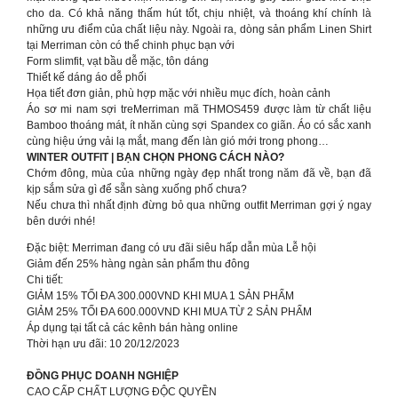
cho da. Có khả năng thấm hút tốt, chịu nhiệt, và thoáng khí chính là
những ưu điểm của chất liệu này. Ngoài ra, dòng sản phẩm Linen Shirt
tại Merriman còn có thể chinh phục bạn với
Form slimfit, vạt bầu dễ mặc, tôn dáng
Thiết kế dáng áo dễ phối
Họa tiết đơn giản, phù hợp mặc với nhiều mục đích, hoàn cảnh
Áo sơ mi nam sợi treMerriman mã THMOS459 được làm từ chất liệu
Bamboo thoáng mát, ít nhăn cùng sợi Spandex co giãn. Áo có sắc xanh
cùng hiệu ứng vải lạ mắt, mang đến làn gió mới trong phong…
WINTER OUTFIT | BẠN CHỌN PHONG CÁCH NÀO?
Chớm đông, mùa của những ngày đẹp nhất trong năm đã về, bạn đã
kịp sắm sửa gì để sẵn sàng xuống phố chưa?
Nếu chưa thì nhất định đừng bỏ qua những outfit Merriman gợi ý ngay
bên dưới nhé!
Đặc biệt: Merriman đang có ưu đãi siêu hấp dẫn mùa Lễ hội
Giảm đến 25% hàng ngàn sản phẩm thu đông
Chi tiết:
GIẢM 15% TỐI ĐA 300.000VND KHI MUA 1 SẢN PHẨM
GIẢM 25% TỐI ĐA 600.000VND KHI MUA TỪ 2 SẢN PHẨM
Áp dụng tại tất cả các kênh bán hàng online
Thời hạn ưu đãi: 10 20/12/2023
ĐỒNG PHỤC DOANH NGHIỆP
CAO CẤP CHẤT LƯỢNG ĐỘC QUYỀN