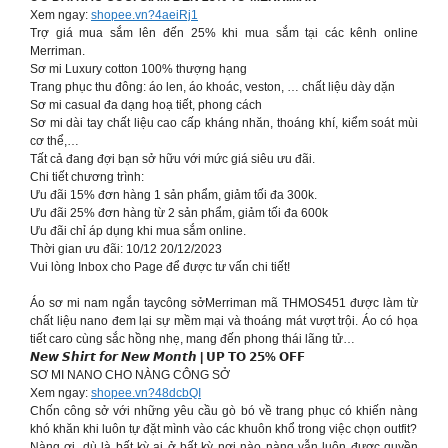
Xem ngay:
shopee.vn?4aeiRj1
Trợ giá mua sắm lên đến 25% khi mua sắm tại các kênh online
Merriman.
Sơ mi Luxury cotton 100% thượng hạng
Trang phục thu đông: áo len, áo khoác, veston, … chất liệu dày dặn
Sơ mi casual đa dạng hoạ tiết, phong cách
Sơ mi dài tay chất liệu cao cấp kháng nhăn, thoáng khí, kiểm soát mùi
cơ thể,…
Tất cả đang đợi bạn sở hữu với mức giá siêu ưu đãi.
Chi tiết chương trình:
Ưu đãi 15% đơn hàng 1 sản phẩm, giảm tối đa 300k.
Ưu đãi 25% đơn hàng từ 2 sản phẩm, giảm tối đa 600k
Ưu đãi chỉ áp dụng khi mua sắm online.
Thời gian ưu đãi: 10/12 20/12/2023
Vui lòng Inbox cho Page để được tư vấn chi tiết!
Áo sơ mi nam ngắn taycông sởMerriman mã THMOS451 được làm từ
chất liệu nano đem lại sự mềm mại và thoáng mát vượt trội. Áo có họa
tiết caro cùng sắc hồng nhẹ, mang đến phong thái lãng tử…
𝙉𝙚𝙬 𝙎𝙝𝙞𝙧𝙩 𝙛𝙤𝙧 𝙉𝙚𝙬 𝙈𝙤𝙣𝙩𝙝 | 𝗨𝗣 𝗧𝗢 𝟮𝟱% 𝗢𝗙𝗙
SƠ MI NANO CHO NÀNG CÔNG SỞ
Xem ngay:
shopee.vn?48dcbQI
Chốn công sở với những yêu cầu gò bó về trang phục có khiến nàng
khó khăn khi luôn tự đặt mình vào các khuôn khổ trong việc chọn outfit?
Nàng ơi, dù là bất kỳ ai ở bất kỳ nơi nào nàng vẫn luôn được quyền