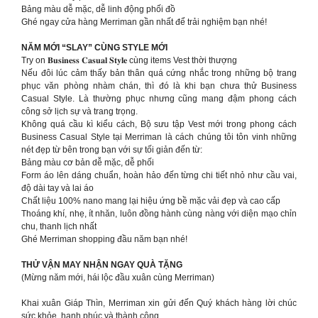
Bảng màu dễ mặc, dễ linh động phối đồ
Ghé ngay cửa hàng Merriman gần nhất để trải nghiệm bạn nhé!
NĂM MỚI “SLAY” CÙNG STYLE MỚI
Try on 𝐁𝐮𝐬𝐢𝐧𝐞𝐬𝐬 𝐂𝐚𝐬𝐮𝐚𝐥 𝐒𝐭𝐲𝐥𝐞 cùng items Vest thời thượng
Nếu đôi lúc cảm thấy bản thân quá cứng nhắc trong những bộ trang
phục văn phòng nhàm chán, thì đó là khi bạn chưa thử Business
Casual Style. Là thường phục nhưng cũng mang đậm phong cách
công sở lịch sự và trang trọng.
Không quá cầu kì kiểu cách, Bộ sưu tập Vest mới trong phong cách
Business Casual Style tại Merriman là cách chúng tôi tôn vinh những
nét đẹp từ bên trong bạn với sự tối giản đến từ:
Bảng màu cơ bản dễ mặc, dễ phối
Form áo lên dáng chuẩn, hoàn hảo đến từng chi tiết nhỏ như cầu vai,
độ dài tay và lai áo
Chất liệu 100% nano mang lại hiệu ứng bề mặc vải đẹp và cao cấp
Thoáng khí, nhẹ, ít nhăn, luôn đồng hành cùng nàng với diện mạo chỉn
chu, thanh lịch nhất
Ghé Merriman shopping đầu năm bạn nhé!
THỬ VẬN MAY NHẬN NGAY QUÀ TẶNG
(Mừng năm mới, hái lộc đầu xuân cùng Merriman)
Khai xuân Giáp Thìn, Merriman xin gửi đến Quý khách hàng lời chúc
sức khỏe, hạnh phúc và thành công.