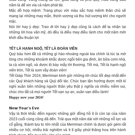
năm là để xin vía cả năm phát tài.
Mặc đồ hợp mệnh: Trang phục với màu sắc hợp mệnh thân chủ sẽ
mang lại những may mắn, thịnh vượng và thu hút vượng khí cho người
mặc.
Nói lời hay ý đẹp: Trao đi lời hay ý đẹp cũng là cách để ta nhận lại
những lời hoa văn mỹ, đó đều là điều may điều lành cho một năm mới
khởi đầu thuận lợi
TẾT LÀ HẠNH NGỘ, TẾT LÀ ĐOÀN VIÊN
Quý báu hơn tất cả những gì hào nhoáng ngoài kia chính là lúc ta mở
lòng cho những khoảnh khắc được ngồi bên gia đình, ăn bữa cơm nhà,
la cà xóm ngõ, và được tỏ bày mấy lời thương. Tết mà, Tết là hạnh ngộ
viên tròn, Tết là sum vầy đoàn viên!
Tết Giáp Thìn 2024, Merriman kính gửi những lời chúc tốt đẹp nhất đến
các Quý khách hàng và Quý đối tác. Chúc bạn tận hưởng được một kì
nghỉ xuân bên những người thân yêu thật ý nghĩa và nhiều niềm vui,
chúc cho tất cả mọi người Tết vạn sự an, xuân vạn điều lành!
𝐇𝐚𝐩𝐩𝐲 𝐧𝐞𝐰 𝐲𝐞𝐚𝐫 𝟐𝟎𝟐𝟒!
𝗡𝗲𝘄 𝗬𝗲𝗮𝗿’𝘀 𝗘𝘃𝗲
Vậy là thời khắc đếm ngược những giờ đồng hồ ít ỏi còn lại của năm
2023 cuối cùng cũng đã đến. Trải qua một năm dài với những nỗ lực và
cố gắng, thành tựu to lớn nhất của Merriman chính là được gói gém rất
nhiều cơ hội, nhiều trải nghiệm và ti tỉ giây phút thăng hoa trên hành