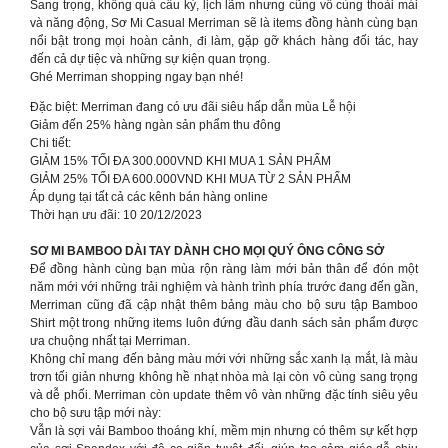
Sang trọng, không quá cầu kỳ, lịch lãm nhưng cũng vô cùng thoải mái
và năng động, Sơ Mi Casual Merriman sẽ là items đồng hành cùng bạn
nổi bật trong mọi hoàn cảnh, đi làm, gặp gỡ khách hàng đối tác, hay
đến cả dự tiệc và những sự kiện quan trọng.
Ghé Merriman shopping ngay bạn nhé!
Đặc biệt: Merriman đang có ưu đãi siêu hấp dẫn mùa Lễ hội
Giảm đến 25% hàng ngàn sản phẩm thu đông
Chi tiết:
GIẢM 15% TỐI ĐA 300.000VND KHI MUA 1 SẢN PHẨM
GIẢM 25% TỐI ĐA 600.000VND KHI MUA TỪ 2 SẢN PHẨM
Áp dụng tại tất cả các kênh bán hàng online
Thời hạn ưu đãi: 10 20/12/2023
SƠ MI BAMBOO DÀI TAY DÀNH CHO MỌI QUÝ ÔNG CÔNG SỞ
Để đồng hành cùng bạn mùa rộn ràng làm mới bản thân để đón một
năm mới với những trải nghiệm và hành trình phía trước đang đến gần,
Merriman cũng đã cập nhật thêm bảng màu cho bộ sưu tập Bamboo
Shirt một trong những items luôn đứng đầu danh sách sản phẩm được
ưa chuộng nhất tại Merriman.
Không chỉ mang đến bảng màu mới với những sắc xanh lạ mắt, là màu
trơn tối giản nhưng không hề nhạt nhòa mà lại còn vô cùng sang trọng
và dễ phối. Merriman còn update thêm vô vàn những đặc tính siêu yêu
cho bộ sưu tập mới này:
Vẫn là sợi vải Bamboo thoáng khí, mềm mịn nhưng có thêm sự kết hợp