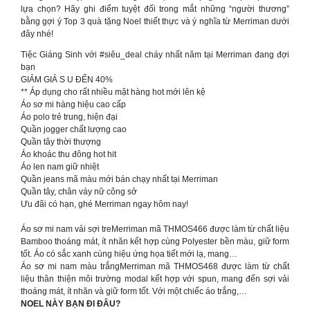
lựa chọn? Hãy ghi điểm tuyệt đối trong mắt những “người thương”
bằng gợi ý Top 3 quà tặng Noel thiết thực và ý nghĩa từ Merriman dưới
đây nhé!
Tiệc Giáng Sinh với #siêu_deal cháy nhất năm tại Merriman đang đợi
bạn
GIẢM GIÁ S U ĐẾN 40%
** Áp dụng cho rất nhiều mặt hàng hot mới lên kệ
Áo sơ mi hàng hiệu cao cấp
Áo polo trẻ trung, hiện đại
Quần jogger chất lượng cao
Quần tây thời thượng
Áo khoác thu đông hot hit
Áo len nam giữ nhiệt
Quần jeans mã màu mới bán chạy nhất tại Merriman
Quần tây, chân váy nữ công sở
Ưu đãi có hạn, ghé Merriman ngay hôm nay!
Áo sơ mi nam vải sợi treMerriman mã THMOS466 được làm từ chất liệu
Bamboo thoáng mát, ít nhăn kết hợp cùng Polyester bền màu, giữ form
tốt. Áo có sắc xanh cùng hiệu ứng họa tiết mới lạ, mang…
Áo sơ mi nam màu trắngMerriman mã THMOS468 được làm từ chất
liệu thân thiện môi trường modal kết hợp với spun, mang đến sợi vải
thoáng mát, ít nhăn và giữ form tốt. Với một chiếc áo trắng,…
NOEL NÀY BẠN ĐI ĐÂU?