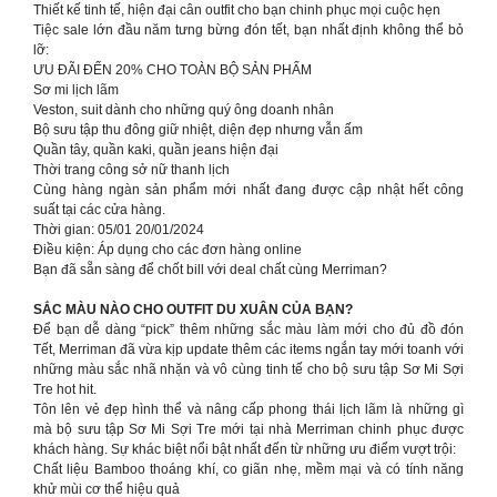
Thiết kế tinh tế, hiện đại cân outfit cho bạn chinh phục mọi cuộc hẹn
Tiệc sale lớn đầu năm tưng bừng đón tết, bạn nhất định không thể bỏ
lỡ:
ƯU ĐÃI ĐẾN 20% CHO TOÀN BỘ SẢN PHẨM
Sơ mi lịch lãm
Veston, suit dành cho những quý ông doanh nhân
Bộ sưu tập thu đông giữ nhiệt, diện đẹp nhưng vẫn ấm
Quần tây, quần kaki, quần jeans hiện đại
Thời trang công sở nữ thanh lịch
Cùng hàng ngàn sản phẩm mới nhất đang được cập nhật hết công
suất tại các cửa hàng.
Thời gian: 05/01 20/01/2024
Điều kiện: Áp dụng cho các đơn hàng online
Bạn đã sẵn sàng để chốt bill với deal chất cùng Merriman?
SẮC MÀU NÀO CHO OUTFIT DU XUÂN CỦA BẠN?
Để bạn dễ dàng “pick” thêm những sắc màu làm mới cho đủ đồ đón
Tết, Merriman đã vừa kịp update thêm các items ngắn tay mới toanh với
những màu sắc nhã nhặn và vô cùng tinh tế cho bộ sưu tập Sơ Mi Sợi
Tre hot hit.
Tôn lên vẻ đẹp hình thể và nâng cấp phong thái lịch lãm là những gì
mà bộ sưu tập Sơ Mi Sợi Tre mới tại nhà Merriman chinh phục được
khách hàng. Sự khác biệt nổi bật nhất đến từ những ưu điểm vượt trội:
Chất liệu Bamboo thoáng khí, co giãn nhẹ, mềm mại và có tính năng
khử mùi cơ thể hiệu quả