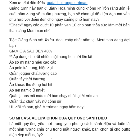
Xem ưu đãi đến 40%:
uudaithoitrangmerriman
Giáng Sinh này bạn đi đâu? Hòa mình cùng không khí rộn ràng đón lễ
cuối năm đang về muôn phương, bạn sẽ chọn gì để diện đẹp mà vẫn
phù hợp với điểm đến cho ngày xuống phố hôm nay?
“Check” ngay các outfit 10 phân vẹn 10 cho bạn thỏa sức làm mới bản
thân cùng Merriman nhé
Tiệc Giáng Sinh với #siêu_deal cháy nhất năm tại Merriman đang đợi
bạn
GIẢM GIÁ SÂU ĐẾN 40%
** Áp dụng cho rất nhiều mặt hàng hot mới lên kệ
Áo sơ mi hàng hiệu cao cấp
Áo polo trẻ trung, hiện đại
Quần jogger chất lượng cao
Quần tây thời thượng
Áo khoác thu đông hot hit
Áo len nam giữ nhiệt
Quần jeans mã màu mới bán chạy nhất tại Merriman
Quần tây, chân váy nữ công sở
Ưu đãi có hạn, ghé Merriman ngay hôm nay!
SƠ MI CASUAL LỰA CHỌN CỦA QUÝ ÔNG SÀNH ĐIỆU
Là một quý ông yêu thời trang, yêu phong cách sành điệu và luôn là
một hình tượng chỉn chu trong mắt người khác, bạn chọn gì cho outfit
diện đẹp mỗi ngày?