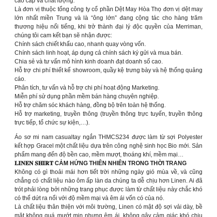
cao cấp và chất lượng.
Là đơn vị thuộc tổng công ty cổ phần Dệt May Hòa Thọ đơn vị dệt may
lớn nhất miền Trung và là “ông lớn” đang cộng tác cho hàng trăm
thương hiệu nổi tiếng, khi trở thành đại lý độc quyền của Merriman,
chúng tôi cam kết bạn sẽ nhận được:
Chính sách chiết khấu cao, nhanh quay vòng vốn.
Chính sách linh hoạt, áp dụng cả chính sách ký gửi và mua bán.
Chia sẻ và tư vấn mô hình kinh doanh đạt doanh số cao.
Hỗ trợ chi phí thiết kế showroom, quầy kệ trưng bày và hệ thống quảng
cáo.
Phân tích, tư vấn và hỗ trợ chi phí hoạt động Marketing.
Miễn phí sử dụng phần mềm bán hàng chuyên nghiệp.
Hỗ trợ chăm sóc khách hàng, đồng bộ trên toàn hệ thống.
Hỗ trợ marketing, truyền thông (truyền thông trực tuyến, truyền thông
trực tiếp, tổ chức sự kiện,…).
Áo sơ mi nam casualtay ngắn THMCS234 được làm từ sợi Polyester
kết hợp Gracel một chất liệu dựa trên công nghệ sinh học Bio mới. Sản
phẩm mang đến độ bền cao, mềm mượt, thoáng khí, mềm mại…
𝐋𝐈𝐍𝐄𝐍 𝐒𝐇𝐈𝐑𝐓 CẢM HỨNG THIÊN NHIÊN TRONG THỜI TRANG
Không có gì thoải mái hơn tiết trời những ngày gió mùa về, và cũng
chẳng có chất liệu nào ôm ấp làn da chúng ta dễ chịu hơn Linen. Ai đã
trót phải lòng bởi những trang phục được làm từ chất liệu này chắc khó
có thể dứt ra nổi với độ mềm mại và êm ái vốn có của nó.
Là chất liệu thân thiện với môi trường, Linen có mật độ sợi vải dày, bề
mặt không quá mướt mịn nhưng êm ái, không gây cảm giác khó chịu