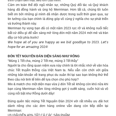
trình chạm đến mục tiêu lớn của mình.
Cảm ơn toàn thể đội ngũ nhân sự, những Quý đối tác và Quý khách
hàng đã đồng hành và ủng hộ Merrriman. Hơn tất cả, chúng tôi luôn
biết ơn bởi những gì mình đã nhận được trong suốt thời gian qua, sự
tin tưởng của bạn chính là đóng góp vô cùng ý nghĩa cho sự phát triển
và trưởng thành này.
Merriman hy vọng bạn đã có một năm 2023 rực rỡ và không nuối tiếc
bất cứ điều gì để sẵn sàng mở lòng đón một năm 2024 mới mẻ và tràn
đầy cơ hội phía trước!
𝘞𝘦 𝘩𝘰𝘱𝘦 𝘢𝘭𝘭 𝘰𝘧 𝘺𝘰𝘶 𝘢𝘳𝘦 𝘩𝘢𝘱𝘱𝘺 𝘢𝘴 𝘸𝘦 𝘣𝘪𝘥 𝘨𝘰𝘰𝘥𝘣𝘺𝘦 𝘵𝘰 2023. 𝘓𝘦𝘵’𝘴
𝘩𝘰𝘱𝘦 𝘧𝘰𝘳 𝘢𝘯 𝘢𝘮𝘢𝘻𝘪𝘯𝘨 2024!
ĐÓN TẾT NGUYÊN ĐÁN DIỆN SÁNG NHƯ RỒNG
“Mùng 1 Tết cha, mùng 2 Tết mẹ, mùng 3 Tết thầy”
Người ta cho rằng quan niệm xưa này chính là lời nhắc nhớ về văn hóa
chúc Tết truyền thống của Việt Nam ta. Nếu vẫn còn chới với giữa
những băn khoăn về trang phục du xuân thì tại sao bạn không thử thể
theo câu nói tinh tế trên để lựa chọn cho phù hợp?
Mix & match cho một diện mạo vừa ý đón Tết sẽ không còn khó nữa khi
bạn cùng Merriman nằm lòng những gợi ý outfit sáng, cuốn hút và vô
cùng nổi bật như Rồng dưới đây!
Đừng quên tiệc mừng Tết Nguyên Đán 2024 với rất nhiều ưu đãi hot
dành riêng cho các đơn hàng online vẫn đang còn tiếp diễn tại
Merriman:
ƯU ĐÃI ĐẾN 40% TẤT CẢ CÁC SẢN PHẨM