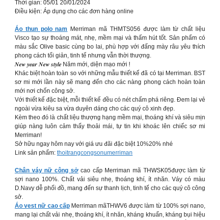
Thời gian: 05/01 20/01/2024
Điều kiện: Áp dụng cho các đơn hàng online
Áo thun polo nam
Merriman mã THMTS056 được làm từ chất liệu
Visco tạo sự thoáng mát, nhẹ, mềm mại và thấm hút tốt. Sản phẩm có
màu sắc Olive basic cùng bo lai, phù hợp với đấng mày râu yêu thích
phong cách tối giản, tinh tế nhưng vẫn thời thượng.
𝑵𝒆𝒘 𝒚𝒆𝒂𝒓 𝑵𝒆𝒘 𝒔𝒕𝒚𝒍𝒆 Năm mới, diện mạo mới !
Khác biệt hoàn toàn so với những mẫu thiết kế đã có tại Merriman. BST
sơ mi mới lần này sẽ mang đến cho các nàng phong cách hoàn toàn
mới nơi chốn công sở.
Với thiết kế đặc biệt, mỗi thiết kế đều có nét chấm phá riêng. Đem lại vẻ
ngoài vừa kiêu sa vừa duyên dáng cho các quý cô xinh đẹp.
Kèm theo đó là chất liệu thượng hạng mềm mại, thoáng khí và siêu mịn
giúp nàng luôn cảm thấy thoải mái, tự tin khi khoác lên chiếc sơ mi
Merriman!
Sở hữu ngay hôm nay với giá ưu đãi đặc biệt 10%20% nhé
Link sản phẩm:
thoitrangcongsonumerriman
Chân váy nữ công sở
cao cấp Merriman mã THWSK05được làm từ
sợi nano 100%. Chất vải siêu nhẹ, thoáng khí, ít nhăn. Váy có màu
D.Navy dễ phối đồ, mang đến sự thanh lịch, tinh tế cho các quý cô công
sở.
Áo vest nữ cao cấp
Merriman mãTHWV6 được làm từ 100% sợi nano,
mang lại chất vải nhẹ, thoáng khí, ít nhăn, kháng khuẩn, kháng bụi hiệu