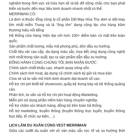
nghiệm trong lĩnh vực và hứa hẹn sẽ là bệ đỡ vững chắc cho bạn phát
triển và bước đến mục tiêu kinh doanh nhanh nhất có thể.
MERRIMAN CÓ:
Là đơn vị thuộc tổng công ty cổ phần Dệt May Hòa Thọ đơn vị dệt may
lớn nhất miền Trung và là “ông lớn” đang cộng tác cho hàng trăm
thương hiệu nổi tiếng
Hệ thống cửa hàng hiện đại với hơn 100+ điểm bán có mặt trên toàn
quốc.
Sản phẩm chất lượng, mẫu mã phong phú, đón đầu xu hướng.
Chất liệu vải cao cấp, đa dạng màu sắc, họa tiết, ứng dụng công nghệ
mới nhất trong sản xuất, tạo ra sản phẩm dẫn đầu xu hướng.
ĐỒNG HÀNH CÙNG CHÚNG TÔI, BẠN NHẬN ĐƯỢC:
Chính sách chiết khấu cao, nhanh quay vòng vốn.
Chính sách linh hoạt, áp dụng cả chính sách ký gửi và mua bán.
Chia sẻ và tư vấn mô hình kinh doanh đạt doanh số cao.
Hỗ trợ chi phí thiết kế showroom, quầy kệ trưng bày và hệ thống quảng
cáo.
Phân tích, tư vấn và hỗ trợ chi phí hoạt động Marketing.
Miễn phí sử dụng phần mềm bán hàng chuyên nghiệp.
Hỗ trợ chăm sóc khách hàng, đồng bộ trên toàn hệ thống.
Hỗ trợ marketing, truyền thông (truyền thông trực tuyến, truyền thông
trực tiếp, tổ chức sự kiện,…).
LỊCH LÃM DU XUÂN CÙNG VEST MERRIMAN
Giữa các outfit du xuân với vô vàn màu sắc rực rỡ và xu hướng thời