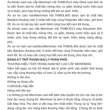
Áo khoác nam cao cấp Merriman mã THMKJ013 màu Olive nam tính và
lạ mắt. Được làm từ chất liệu mỏng nhẹ, co giãn, kháng nước hiệu quả
và ít nhăn, phù hợp trong những tiết trời se lạnh. Kiểu…
Áo sơ mi caro namMerriman mã THMOL465 được làm từ chất liệu
Bamboo thoáng mát, ít nhăn kết hợp cùng Polyester bền màu, giữ form
tốt. Áo sơ mi dài tay sắc xanh Mint cùng họa tiết caro trẻ trung,…
Áo khoác nam cao cấp Merriman mã THMKJ013 màu Navynam tính.
Được làm từ chất liệu mỏng nhẹ, co giãn, kháng nước hiệu quả và ít
nhăn, phù hợp trong những tiết trời se lạnh. Kiểu dáng năng động,
phù…
Áo sơ mi nam sợi bambooMerriman mã THMOL469 được làm từ chất
liệu Bamboo thoáng mát, ít nhăn kết hợp cùng Polyester bền màu, giữ
form tốt. Áo có màu sắc cùng họa tiết caro trẻ trung, phù hợp với…
ĐĂNG KÝ TRỞ THÀNH ĐẠI LÝ PHÂN PHỐI
THƯƠNG HIỆU THỜI TRANG NAM NỮ CAO CẤP MERRIMAN
Nắm bắt ngay cơ hội trở thành đại lý phân phối sản phẩm thời trang
cao cấp cùng thương hiệu có hơn 11 năm uy tín trên thị trường.
Không lo tồn kho
Không sợ đọng vốn
Chiết khấu hấp dẫn
Hàng mới liên tục
Là những gì mà Merriman cam kết đảm bảo quyền lợi cho các đại lý khi
hợp tác cùng chúng tôi. Merriman là đơn vị thuộc tổng công ty cổ phần
Dệt May Hòa Thọ đơn vị dệt may lớn nhất miền Trung và là “ông lớn”
đang cộng tác cho hàng trăm thương hiệu nổi tiếng. Chúng tôi có kinh