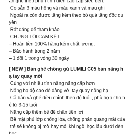
ân ghế thép phun tĩnh điện cao cấp siêu bền.
Có sẵn 3 màu hồng và màu xanh và màu ghi
Ngoài ra còn được tặng kèm theo bộ quà tặng độc qu
yền
Rất đáng để tham khảo
CHÚNG TÔI CAM KẾT
– Hoàn tiền 100% hàng kém chất lượng.
– Bảo hành trong 2 năm
– 1 đổi 1 trong vòng 30 ngày
[ NEW ] Bàn ghế chống gù LUMILI C05 bản nâng h
ạ tay quay mới
Cùng với nhiều tính năng nâng cấp hơn
Nâng hạ độ cao dễ dàng với tay quay nâng hạ
Cả bàn và ghế điều chỉnh theo độ tuổi , phù hợp cho b
é từ 3-15 tuổi
Nâng cấp thêm bệ để chân tiện lợi
Bề mặt phủ lớp chống lóa, chống phản quang mắt của
trẻ sẽ không bị mờ hay mỏi khi ngồi học lâu dưới đèn
học.