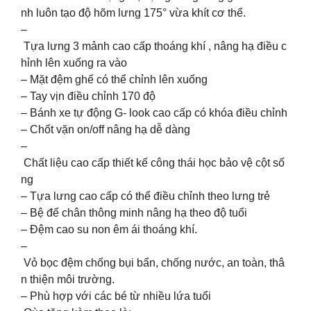
nh luôn tạo độ hõm lưng 175° vừa khít cơ thể.
–
Tựa lưng 3 mảnh cao cấp thoáng khí , nâng hạ điều c
hỉnh lên xuống ra vào
– Mặt đệm ghế có thể chỉnh lên xuống
– Tay vịn điều chỉnh 170 độ
– Bánh xe tự động G- look cao cấp có khóa điều chỉnh
– Chốt vặn on/off nâng hạ dễ dàng
–
Chất liệu cao cấp thiết kế công thái học bảo vệ cột số
ng
– Tựa lưng cao cấp có thể điều chỉnh theo lưng trẻ
– Bệ để chân thông minh nâng hạ theo độ tuổi
– Đệm cao su non êm ái thoáng khí.
–
Vỏ bọc đệm chống bụi bẩn, chống nước, an toàn, thâ
n thiện môi trường.
– Phù hợp với các bé từ nhiều lứa tuổi