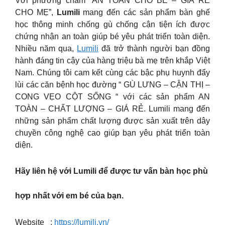
Với phương châm “AN TOÀN CHO BÉ – GIÁ RẺ
CHO MẸ”,
Lumili
mang đến các sản phẩm bàn ghế
học thông minh chống gù chống cận tiện ích được
chứng nhận an toàn giúp bé yêu phát triển toàn diện.
Nhiều năm qua,
Lumili
đã trở thành người bạn đồng
hành đáng tin cậy của hàng triệu bà mẹ trên khắp Việt
Nam. Chúng tôi cam kết cùng các bậc phụ huynh đẩy
lùi các căn bệnh học đường “ GÙ LƯNG – CẬN THỊ –
CONG VẸO CỘT SỐNG “ với các sản phẩm AN
TOÀN – CHẤT LƯỢNG – GIÁ RẺ. Lumili mang đến
những sản phẩm chất lượng được sản xuất trên dây
chuyền công nghệ cao giúp bạn yêu phát triển toàn
diện.
Hãy liên hệ với Lumili để được tư vấn bàn học phù
hợp nhất với em bé của bạn.
Website :
https://lumili.vn/