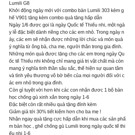
Lumili G8
Khởi động ngày mới với combo bàn Lumili 303 kèm g
hế V901 tặng kèm combo quà tặng hấp dẫn
Ngày 1/6 được gọi là ngày Quốc tế Thiếu nhi, một ngà
y lễ đặc biệt dành riêng cho các em nhỏ. Trong ngày n
ày, các em sẽ nhận được những lời chúc và món quà
ý nghĩa từ ông bà, cha mẹ, người thân trong gia đình.
Những món quà được tặng cho các em trong ngày Qu
ốc tế Thiếu nhi không chỉ mang giá trị vật chất mà còn
mang ý nghĩa tinh thần sâu sắc, thể hiện sự quan tâm
và tình yêu thương vô bờ bến của mọi người đối với c
ác em nhỏ trong gia đình.
Còn gì tuyệt vời hơn khi các con nhận đươc 1 bộ bàn
học chống gù xinh xắn trong ngày 1-6
Đặc biệt còn rất nhiều quà tặng đính kèm
Giảm giá tới 30% tiết kiệm hơn cho ba mẹ !
Nhận ngay quà tặng cực hấp dẫn khi mua các sản phẩ
m bàn học , ghế chống gù Lumili trong ngày quốc tế thi
ếu nhi 1-6