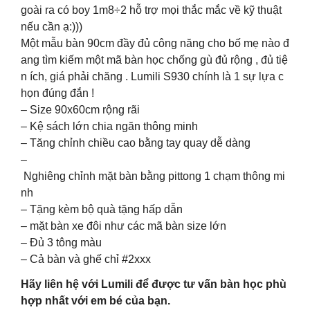
goài ra có boy 1m8÷2 hỗ trợ mọi thắc mắc về kỹ thuật
nếu cần ạ:)))
Một mẫu bàn 90cm đầy đủ công năng cho bố mẹ nào đ
ang tìm kiếm một mã bàn học chống gù đủ rộng , đủ tiệ
n ích, giá phải chăng . Lumili S930 chính là 1 sự lựa c
họn đúng đắn !
– Size 90x60cm rộng rãi
– Kệ sách lớn chia ngăn thông minh
– Tăng chỉnh chiều cao bằng tay quay dễ dàng
–
Nghiêng chỉnh mặt bàn bằng pittong 1 chạm thông mi
nh
– Tặng kèm bộ quà tặng hấp dẫn
– mặt bàn xe đôi như các mã bàn size lớn
– Đủ 3 tông màu
– Cả bàn và ghế chỉ #2xxx
Hãy liên hệ với Lumili để được tư vấn bàn học phù
hợp nhất với em bé của bạn.