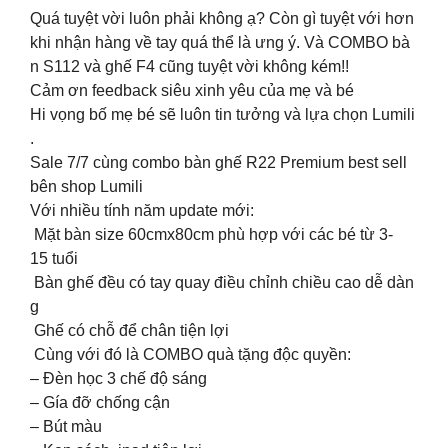
Quá tuyệt vời luôn phải không ạ? Còn gì tuyệt với hơn
khi nhận hàng về tay quá thể là ưng ý. Và COMBO bà
n S112 và ghế F4 cũng tuyệt vời không kém!!
Cảm ơn feedback siêu xinh yêu của mẹ và bé
Hi vọng bố mẹ bé sẽ luôn tin tưởng và lựa chọn Lumili
.
Sale 7/7 cùng combo bàn ghế R22 Premium best sell
bên shop Lumili
Với nhiều tính năm update mới:
Mặt bàn size 60cmx80cm phù hợp với các bé từ 3-
15 tuổi
Bàn ghế đều có tay quay điều chỉnh chiều cao dễ dàn
g
Ghế có chỗ để chân tiện lợi
Cùng với đó là COMBO quà tặng độc quyền:
– Đèn học 3 chế độ sáng
– Gía đỡ chống cận
– Bút màu