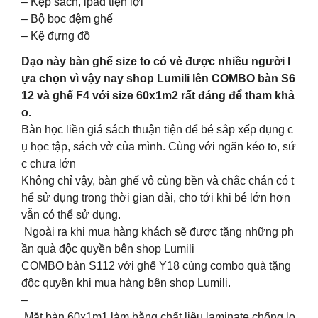
– Kẹp sách, ipad tiện lợi
– Bộ bọc đệm ghế
– Kệ đựng đồ
Dạo này bàn ghế size to có vẻ được nhiều người l
ựa chọn vì vậy nay shop Lumili lên COMBO bàn S6
12 và ghế F4 với size 60x1m2 rất đáng để tham khả
o.
Bàn học liền giá sách thuận tiện để bé sắp xếp dụng c
ụ học tập, sách vở của mình. Cùng với ngăn kéo to, sứ
c chưa lớn
Không chỉ vậy, bàn ghế vô cùng bền và chắc chán có t
hể sử dụng trong thời gian dài, cho tới khi bé lớn hơn
vẫn có thể sử dụng.
Ngoài ra khi mua hàng khách sẽ được tặng những ph
ần quà độc quyền bên shop Lumili
COMBO bàn S112 với ghế Y18 cùng combo quà tặng
độc quyền khi mua hàng bên shop Lumili.
–
Mặt bàn 60x1m1 làm bằng chất liệu laminate chống lo