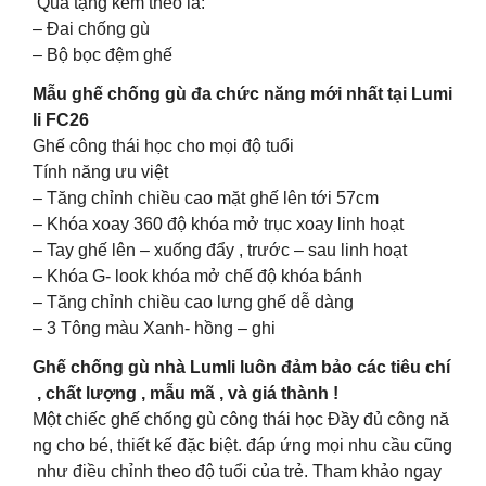
Qùa tặng kèm theo là:
– Đai chống gù
– Bộ bọc đệm ghế
Mẫu ghế chống gù đa chức năng mới nhất tại Lumi
li FC26
Ghế công thái học cho mọi độ tuổi
Tính năng ưu việt
– Tăng chỉnh chiều cao mặt ghế lên tới 57cm
– Khóa xoay 360 độ khóa mở trục xoay linh hoạt
– Tay ghế lên – xuống đẩy , trước – sau linh hoạt
– Khóa G- look khóa mở chế độ khóa bánh
– Tăng chỉnh chiều cao lưng ghế dễ dàng
– 3 Tông màu Xanh- hồng – ghi
Ghế chống gù nhà Lumli luôn đảm bảo các tiêu chí
, chất lượng , mẫu mã , và giá thành !
Một chiếc ghế chống gù công thái học Đầy đủ công nă
ng cho bé, thiết kế đặc biệt. đáp ứng mọi nhu cầu cũng
như điều chỉnh theo độ tuổi của trẻ. Tham khảo ngay