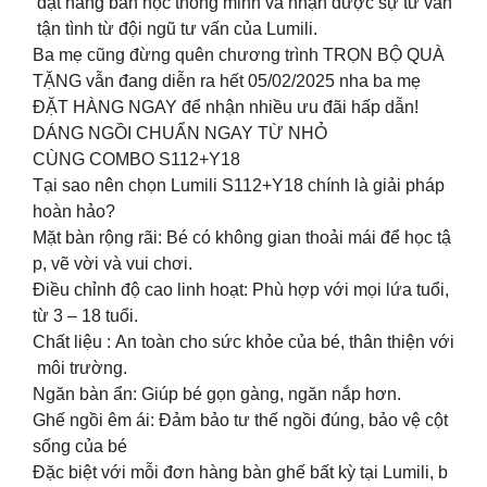
đặt hàng bàn học thông minh và nhận được sự tư vấn
tận tình từ đội ngũ tư vấn của Lumili.
Ba mẹ cũng đừng quên chương trình TRỌN BỘ QUÀ
TẶNG vẫn đang diễn ra hết 05/02/2025 nha ba mẹ
ĐẶT HÀNG NGAY để nhận nhiều ưu đãi hấp dẫn!
DÁNG NGỒI CHUẨN NGAY TỪ NHỎ
CÙNG COMBO S112+Y18
Tại sao nên chọn Lumili S112+Y18 chính là giải pháp
hoàn hảo?
Mặt bàn rộng rãi: Bé có không gian thoải mái để học tậ
p, vẽ vời và vui chơi.
Điều chỉnh độ cao linh hoạt: Phù hợp với mọi lứa tuổi,
từ 3 – 18 tuổi.
Chất liệu : An toàn cho sức khỏe của bé, thân thiện với
môi trường.
Ngăn bàn ẩn: Giúp bé gọn gàng, ngăn nắp hơn.
Ghế ngồi êm ái: Đảm bảo tư thế ngồi đúng, bảo vệ cột
sống của bé
Đặc biệt với mỗi đơn hàng bàn ghế bất kỳ tại Lumili, b