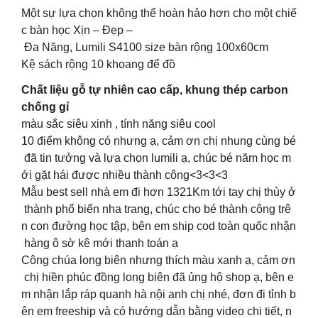
Một sự lựa chọn không thể hoàn hảo hơn cho một chiế
c bàn học Xịn – Đẹp –
Đa Năng, Lumili S4100 size bàn rộng 100x60cm
Kệ sách rộng 10 khoang để đồ
Chất liệu gỗ tự nhiên cao cấp, khung thép carbon
chống gỉ
màu sắc siêu xinh , tính năng siêu cool
10 điểm không có nhưng ạ, cảm ơn chị nhung cùng bé
đã tin tưởng và lựa chọn lumili ạ, chúc bé năm học m
ới gặt hái được nhiều thành công<3<3<3
Mẫu best sell nhà em đi hơn 1321Km tới tay chị thùy ở
thành phố biển nha trang, chúc cho bé thành công trê
n con đường học tập, bên em ship cod toàn quốc nhận
hàng ô sờ kê mới thanh toán ạ
Công chúa long biên nhưng thích màu xanh ạ, cảm ơn
chị hiền phúc đồng long biên đã ủng hộ shop ạ, bên e
m nhận lắp ráp quanh hà nội anh chị nhé, đơn đi tỉnh b
ên em freeship và có hướng dẫn bằng video chi tiết, n