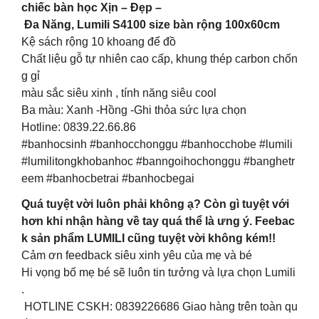
chiếc bàn học Xịn – Đẹp –
Đa Năng, Lumili S4100 size bàn rộng 100x60cm
Kệ sách rộng 10 khoang để đồ
Chất liệu gỗ tự nhiên cao cấp, khung thép carbon chốn
g gỉ
màu sắc siêu xinh , tính năng siêu cool
Ba màu: Xanh -Hồng -Ghi thỏa sức lựa chọn
Hotline: 0839.22.66.86
#banhocsinh #banhocchonggu #banhocchobe #lumili
#lumilitongkhobanhoc #banngoihochonggu #banghetr
eem #banhocbetrai #banhocbegai
Quá tuyệt vời luôn phải không ạ? Còn gì tuyệt với
hơn khi nhận hàng về tay quá thể là ưng ý. Feebac
k sản phẩm LUMILI cũng tuyệt vời không kém!!
Cảm ơn feedback siêu xinh yêu của mẹ và bé
Hi vọng bố mẹ bé sẽ luôn tin tưởng và lựa chọn Lumili
.
HOTLINE CSKH: 0839226686 Giao hàng trên toàn qu