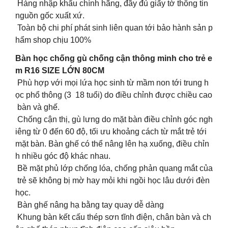
Hàng nhập khẩu chính hãng, đầy đủ giấy tờ thông tin
nguồn gốc xuất xứ.
Toàn bộ chi phí phát sinh liên quan tới bảo hành sản p
hẩm shop chịu 100%
Bàn học chống gù chống cận thông minh cho trẻ e
m R16 SIZE LỚN 80CM
Phù hợp với mọi lứa học sinh từ mầm non tới trung h
ọc phổ thông (3 18 tuổi) do điều chỉnh được chiều cao
bàn và ghế.
Chống cận thị, gù lưng do mặt bàn điều chỉnh góc ngh
iêng từ 0 đến 60 độ, tối ưu khoảng cách từ mắt trẻ tới
mặt bàn. Bàn ghế có thể nâng lên hạ xuống, điều chỉn
h nhiều góc độ khác nhau.
Bề mặt phủ lớp chống lóa, chống phản quang mắt của
trẻ sẽ không bị mờ hay mỏi khi ngồi học lâu dưới đèn
học.
Bàn ghế nâng hạ bằng tay quay dễ dàng
Khung bàn kết cấu thép sơn tĩnh điện, chân bàn và ch