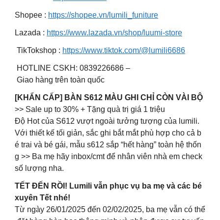
Shopee :
https://shopee.vn/lumili_funiture
Lazada :
https://www.lazada.vn/shop/luumi-store
TikTokshop :
https://www.tiktok.com/@lumili6686
HOTLINE CSKH: 0839226686 –
Giao hàng trên toàn quốc
[KHẨN CẤP] BÀN S612 MÀU GHI CHỈ CÒN VÀI BỘ
>> Sale up to 30% + Tặng quà trị giá 1 triệu
Độ Hot của S612 vượt ngoài tưởng tượng của lumili.
Với thiết kế tối giản, sắc ghi bắt mắt phù hợp cho cả b
é trai và bé gái, mẫu s612 sắp “hết hàng” toàn hệ thốn
g >> Ba mẹ hãy inbox/cmt để nhân viên nhà em check
số lượng nha.
TẾT ĐẾN RỒI! Lumili vẫn phục vụ ba mẹ và các bé
xuyên Tết nhé!
Từ ngày 26/01/2025 đến 02/02/2025, ba mẹ vẫn có thể