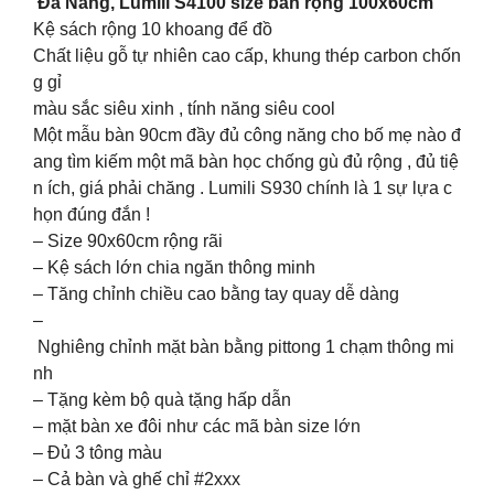
Đa Năng, Lumili S4100 size bàn rộng 100x60cm
Kệ sách rộng 10 khoang để đồ
Chất liệu gỗ tự nhiên cao cấp, khung thép carbon chốn
g gỉ
màu sắc siêu xinh , tính năng siêu cool
Một mẫu bàn 90cm đầy đủ công năng cho bố mẹ nào đ
ang tìm kiếm một mã bàn học chống gù đủ rộng , đủ tiệ
n ích, giá phải chăng . Lumili S930 chính là 1 sự lựa c
họn đúng đắn !
– Size 90x60cm rộng rãi
– Kệ sách lớn chia ngăn thông minh
– Tăng chỉnh chiều cao bằng tay quay dễ dàng
–
Nghiêng chỉnh mặt bàn bằng pittong 1 chạm thông mi
nh
– Tặng kèm bộ quà tặng hấp dẫn
– mặt bàn xe đôi như các mã bàn size lớn
– Đủ 3 tông màu
– Cả bàn và ghế chỉ #2xxx