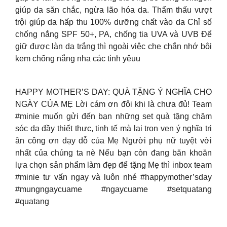
giúp da săn chắc, ngừa lão hóa da. Thẩm thấu vượt
trội giúp da hấp thu 100% dưỡng chất vào da Chỉ số
chống nắng SPF 50+, PA, chống tia UVA và UVB Để
giữ được làn da trắng thì ngoài việc che chắn nhớ bôi
kem chống nắng nha các tình yêuu
HAPPY MOTHER’S DAY: QUÀ TẶNG Ý NGHĨA CHO
NGÀY CỦA MẸ Lời cám ơn đôi khi là chưa đủ! Team
#minie muốn gửi đến bạn những set quà tặng chăm
sóc da đầy thiết thực, tinh tế mà lại trọn vẹn ý nghĩa tri
ân công ơn dạy dỗ của Mẹ Người phụ nữ tuyệt vời
nhất của chúng ta nè Nếu bạn còn đang băn khoăn
lựa chọn sản phẩm làm đẹp để tặng Mẹ thì inbox team
#minie tư vấn ngay và luôn nhé #happymother’sday
#mungngaycuame #ngaycuame #setquatang
#quatang