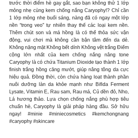
trước thời điểm hè gay gắt, sao bạn không thử 1 lớp
mỏng nhẹ cùng kem chống nắng Caryophy!? Chỉ cần
1 lớp mỏng nhẹ buổi sáng, nàng đã có ngay một lớp
nền “trong veo” tự nhiên thay thế các loại kem nền.
Thêm chút son và má hồng là có thể thỏa sức vận
động, vui chơi mà không cần bận tâm đến da dẻ.
Không nặng mặt Không bết dính Không vệt trắng Điểm
cộng lớn nhất của kem chống nắng nâng tone
Caryophy là có chứa Titanium Dioxide tạo thành 1 lớp
finish trắng hồng căng mướt, giúp nâng tông da cực
hiệu quả. Đồng thời, còn chứa hàng loạt thành phần
nuôi dưỡng làn da khỏe mạnh như Bifida Ferment
Lysate, Vitamin E, Rau sam, Rau má, Củ dền đỏ, Nho,
Lá hương thảo. Lựa chọn chống nắng phù hợp tiêu
chuẩn hè, Caryophy là giải pháp hàng đầu. Sở hữu
ngay! #minie #miniecosmetics #kemchongnang
#caryophy #skincare