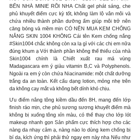
BẾN NHÀ MINIE RỒI NHA Chất gel phát sáng, che
phủ khuyết điểm cực kỳ tốt, không làm lộ vân môi và
chứa nhiều thành phần dưỡng ẩm giúp môi trở nên
căng bóng và mềm mịn CÓ NÊN MUA KEM CHỐNG
NẮNG SKIN 1004 KHÔNG Cái tên Kem chống nắng
#Skin1004 chắc không còn xa lạ gì với các chị em nữa
đúng khum ạ Với thành phần không thể thiếu của nhà
Skin1004 chính là Chiết xuất rau má vùng
Madagascara em ý giàu vitamin B,C và Polyphenols.
Ngoài ra em ý còn chứa Niacinamide: một chất dưỡng
trắng da an toàn. Kết cấu dạng lotion, mỏng nhẹ trên
da không cay mắt và không bết dính khó chịu.
Ưu điểm nâng tông kiềm dầu đến 8H, mang đến lớp
finish ráo mịn, che phủ sương sương khuyết điểm mà
không bị xuống tông xỉn màu, có thể thay cho lớp lót
makeup nhanh gọn Sản phẩm cực thích hợp cho các
nàng da nhạy cảm ạ, nàng nào lo dùng kem chống bị
bí da, kích ứng thì phải thử ngay em này nha Nếu như