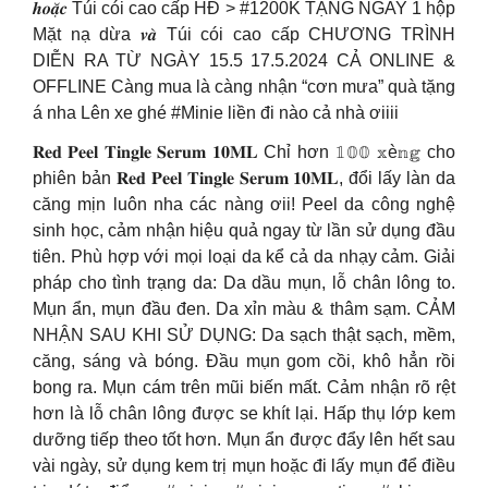
𝒉𝒐𝒂̣̆𝒄 Túi cói cao cấp HĐ > #1200K TẶNG NGAY 1 hộp
Mặt nạ dừa 𝒗𝒂̀ Túi cói cao cấp CHƯƠNG TRÌNH
DIỄN RA TỪ NGÀY 15.5 17.5.2024 CẢ ONLINE &
OFFLINE Càng mua là càng nhận “cơn mưa” quà tặng
á nha Lên xe ghé #Minie liền đi nào cả nhà ơiiii
𝐑𝐞𝐝 𝐏𝐞𝐞𝐥 𝐓𝐢𝐧𝐠𝐥𝐞 𝐒𝐞𝐫𝐮𝐦 𝟏𝟎𝐌𝐋 Chỉ hơn 𝟙𝟘𝟘 𝕩è𝕟𝕘 cho
phiên bản 𝐑𝐞𝐝 𝐏𝐞𝐞𝐥 𝐓𝐢𝐧𝐠𝐥𝐞 𝐒𝐞𝐫𝐮𝐦 𝟏𝟎𝐌𝐋, đổi lấy làn da
căng mịn luôn nha các nàng ơii! Peel da công nghệ
sinh học, cảm nhận hiệu quả ngay từ lần sử dụng đầu
tiên. Phù hợp với mọi loại da kể cả da nhạy cảm. Giải
pháp cho tình trạng da: Da dầu mụn, lỗ chân lông to.
Mụn ẩn, mụn đầu đen. Da xỉn màu & thâm sạm. CẢM
NHẬN SAU KHI SỬ DỤNG: Da sạch thật sạch, mềm,
căng, sáng và bóng. Đầu mụn gom cồi, khô hẳn rồi
bong ra. Mụn cám trên mũi biến mất. Cảm nhận rõ rệt
hơn là lỗ chân lông được se khít lại. Hấp thụ lớp kem
dưỡng tiếp theo tốt hơn. Mụn ẩn được đẩy lên hết sau
vài ngày, sử dụng kem trị mụn hoặc đi lấy mụn để điều