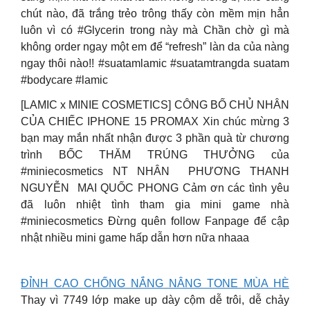
chút nào, đã trắng trẻo trông thấy còn mềm mịn hẳn
luôn vì có #Glycerin trong này mà Chần chờ gì mà
không order ngay một em để “refresh” làn da của nàng
ngay thôi nào!! #suatamlamic #suatamtrangda suatam
#bodycare #lamic
[LAMIC x MINIE COSMETICS] CÔNG BỐ CHỦ NHÂN
CỦA CHIẾC IPHONE 15 PROMAX Xin chúc mừng 3
bạn may mắn nhất nhận được 3 phần quà từ chương
trình BỐC THĂM TRÚNG THƯỞNG của
#miniecosmetics NT NHÂN ️ PHƯƠNG THANH
NGUYỄN ️ MAI QUỐC PHONG Cảm ơn các tình yêu
đã luôn nhiệt tình tham gia mini game nhà
#miniecosmetics Đừng quên follow Fanpage để cập
nhật nhiều mini game hấp dẫn hơn nữa nhaaa
ĐỈNH CAO CHỐNG NẮNG NÂNG TONE MÙA HÈ
Thay vì 7749 lớp make up dày cộm dễ trôi, dễ chảy