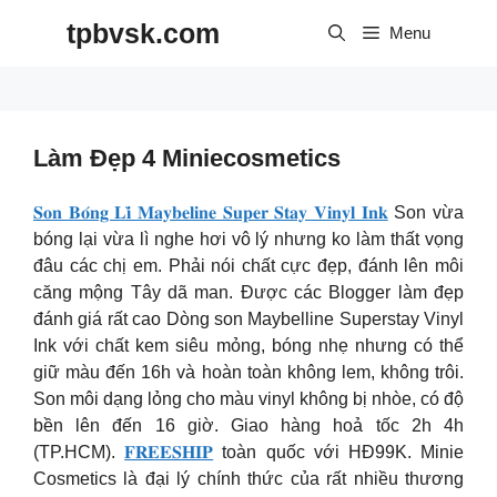
Skip
tpbvsk.com
to
Menu
content
Làm Đẹp 4 Miniecosmetics
𝐒𝐨𝐧 𝐁𝐨́𝐧𝐠 𝐋𝐢̀ 𝐌𝐚𝐲𝐛𝐞𝐥𝐢𝐧𝐞 𝐒𝐮𝐩𝐞𝐫 𝐒𝐭𝐚𝐲 𝐕𝐢𝐧𝐲𝐥 𝐈𝐧𝐤
Son vừa
bóng lại vừa lì nghe hơi vô lý nhưng ko làm thất vọng
đâu các chị em. Phải nói chất cực đẹp, đánh lên môi
căng mộng Tây dã man. Được các Blogger làm đẹp
đánh giá rất cao Dòng son Maybelline Superstay Vinyl
Ink với chất kem siêu mỏng, bóng nhẹ nhưng có thể
giữ màu đến 16h và hoàn toàn không lem, không trôi.
Son môi dạng lỏng cho màu vinyl không bị nhòe, có độ
bền lên đến 16 giờ. Giao hàng hoả tốc 2h 4h
(TP.HCM).
𝐅𝐑𝐄𝐄𝐒𝐇𝐈𝐏
toàn quốc với HĐ99K. Minie
Cosmetics là đại lý chính thức của rất nhiều thương