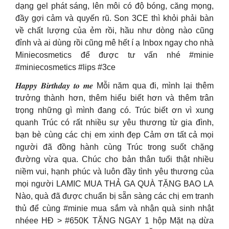
dạng gel phát sáng, lên môi có độ bóng, căng mọng,
đầy gợi cảm và quyến rũ. Son 3CE thì khỏi phải bàn
về chất lượng của ẻm rồi, hầu như dòng nào cũng
đỉnh và ai dùng rồi cũng mê hết í ạ Inbox ngay cho nhà
Miniecosmetics để được tư vấn nhé #minie
#miniecosmetics #lips #3ce
𝑯𝒂𝒑𝒑𝒚 𝑩𝒊𝒓𝒕𝒉𝒅𝒂𝒚 𝒕𝒐 𝒎𝒆 Mỗi năm qua đi, mình lại thêm
trưởng thành hơn, thêm hiểu biết hơn và thêm trân
trọng những gì mình đang có. Trúc biết ơn vì xung
quanh Trúc có rất nhiều sự yêu thương từ gia đình,
bạn bè cùng các chị em xinh đẹp Cảm ơn tất cả mọi
người đã đồng hành cùng Trúc trong suốt chặng
đường vừa qua. Chúc cho bản thân tuổi thật nhiều
niềm vui, hạnh phúc và luôn đầy tình yêu thương của
mọi người LAMIC MUA THẢ GA QUÀ TẶNG BAO LA
Nào, quà đã được chuẩn bị sẵn sàng các chị em tranh
thủ để cùng #minie mua sắm và nhận quà sinh nhật
nhéee HĐ > #650K TẶNG NGAY 1 hộp Mặt nạ dừa