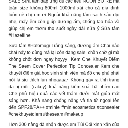
SALE Sữa tắm đáp ứng đủ các tiêu NGON BỔ RẺ mà
toàn size khủng 800ml 1000ml xài cho cả gia đình
luôn nè chị em ơi Ngoài khả năng làm sạch sâu dịu
nhẹ, mấy ẻm còn giúp dưỡng ẩm, chống lão hóa và
giúp chị em thơm tho suốt ngày dài nữa ý Sữa tắm
#Hazelline
Sữa tắm #Hatomugi Trắng sáng, dưỡng ẩm Chai nào
chai nấy to đùng mà lại còn đang sale, chần chờ gì mà
không chốt đơn ngay hoyyy ️ Kem Che Khuyết Điểm
The Saem Cover Perfection Tip Concealer Kem che
khuyết điểm giá học sinh sinh viên mà độ che phủ phải
nói là siu thích lun nhoaaaa~ Không gây ra tình trạng
da bị mốc (cakey), khả năng kiểm soát bã nhờn cao
Che phủ hiệu quả các vết thâm dưới mắt giúp mắt
sáng hơn. Khả năng chống nắng và tia tử ngoại lên
đến SPF28/PA++ #minie #miniecosmetics #consealer
#chekhuyetdiem #theseam #makeup
Hơn 300 nàng đã nhận được em Túi Cói xinh xắn của