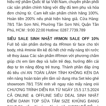
hiệu mỹ phẩm Quốc tế tại Việt Nam, chuyên phân phối
các sản phẩm chính hãng với đầy đủ tem phụ và hóa
đơn chứng từ. Cam kết sản phẩm chính hãng 100%.
Hoàn tiền 200% nếu phát hiện hàng giả. Cửa Hàng:
78/1 Tân Sơn Nhì, Phường Tân Sơn Nhì, Quận Tân
Phú, HCM : 9:00 22:00 Hotline: 0287.7739.789
SIÊU SALE SINH NHẬT #RMON SALE OFF 10%
Full bộ sản phẩm dưỡng da #Rmon từ face cho tới
body, nhà #minie lên kệ đủ hết chờ mấy nàng tới rước
về thoy áaaa Các sản phẩm #Rmon với phương châm
giúp chị em làm đẹp và luôn trẻ đẹp, hướng đến cái
đẹp tự tin năng động trẻ trung. Thành phần đáp ứng
đủ tiêu chí AN TOÀN LÀNH TÍNH KHÔNG KÉN DA
nên nàng hoàn toàn yên tâm sử dụng nha Set kèo ghé
showroom 78/1 TSN rinh về ngay nào mấy nàng ơiii
CHƯƠNG TRÌNH DIỄN RA TỪ NGÀY 15.5 17.5.2024
CẢ ONLINE & OFFLINE SIÊU DEAL SINH NHẬT
ĐIỂM DANH TOP SỮA TẮM SIZE KHỦNG ĐANG