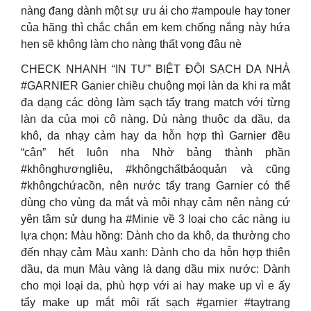
nàng đang dành một sự ưu ái cho #ampoule hay toner
của hãng thì chắc chắn em kem chống nắng này hứa
hẹn sẽ không làm cho nàng thất vọng đâu nè
CHECK NHANH “IN TƯ” BIỆT ĐỘI SẠCH DA NHÀ
#GARNIER Ganier chiều chuộng mọi làn da khi ra mắt
đa dạng các dòng làm sạch tẩy trang match với từng
làn da của mọi cô nàng. Dù nàng thuộc da dầu, da
khô, da nhạy cảm hay da hỗn hợp thì Garnier đều
“cân” hết luôn nha Nhờ bảng thành phần
#khônghươngliệu, #khôngchấtbảoquản và cũng
#khôngchứacồn, nên nước tẩy trang Garnier có thể
dùng cho vùng da mắt và môi nhạy cảm nên nàng cứ
yên tâm sử dụng ha #Minie về 3 loại cho các nàng iu
lựa chọn: Màu hồng: Dành cho da khô, da thường cho
đến nhạy cảm Màu xanh: Dành cho da hỗn hợp thiên
dầu, da mụn Màu vàng là dạng dầu mix nước: Dành
cho mọi loại da, phù hợp với ai hay make up vì e ấy
tẩy make up mắt môi rất sạch #garnier #taytrang