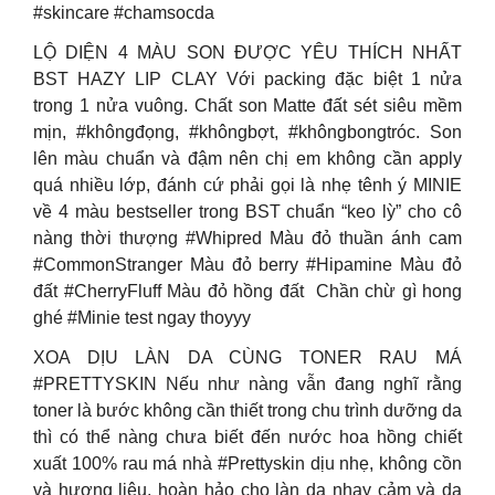
#skincare #chamsocda
LỘ DIỆN 4 MÀU SON ĐƯỢC YÊU THÍCH NHẤT
BST HAZY LIP CLAY Với packing đặc biệt 1 nửa
trong 1 nửa vuông. Chất son Matte đất sét siêu mềm
mịn, #khôngđọng, #khôngbợt, #khôngbongtróc. Son
lên màu chuẩn và đậm nên chị em không cần apply
quá nhiều lớp, đánh cứ phải gọi là nhẹ tênh ý MINIE
về 4 màu bestseller trong BST chuẩn “keo lỳ” cho cô
nàng thời thượng #Whipred Màu đỏ thuần ánh cam
#CommonStranger Màu đỏ berry #Hipamine Màu đỏ
đất #CherryFluff Màu đỏ hồng đất ️ Chần chừ gì hong
ghé #Minie test ngay thoyyy
XOA DỊU LÀN DA CÙNG TONER RAU MÁ
#PRETTYSKIN Nếu như nàng vẫn đang nghĩ rằng
toner là bước không cần thiết trong chu trình dưỡng da
thì có thể nàng chưa biết đến nước hoa hồng chiết
xuất 100% rau má nhà #Prettyskin dịu nhẹ, không cồn
và hương liệu, hoàn hảo cho làn da nhạy cảm và da