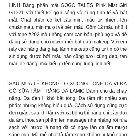
LINH Bảng phấn mắt GOGO TALES Pink Mist Girl
GT321 với thiết kế gợn sóng vô cùng tinh tế và bắt
mắt. Chất phấn có kết cấu mịn, màu tự nhiên, lên
chuẩn màu, mịn mượt và bền màu. Gồm 12 màu nhũ lì
với tone #202 màu hồng cam căn bản, phù hợp và dễ
dàng sử dụng cho người mới bắt đầu makeup Với em
này các nàng đang tập tành makeup cũng tự tin có thể
sử dụng được bởi màu nào cũng tươi cũng đẹp, tán
màu dễ dàng, mix kiểu gì lên cũng lung linh hết
SAU MÙA LỄ KHÔNG LO XUỐNG TONE DA VÌ ĐÃ
CÓ SỮA TẮM TRẮNG DA LAMIC Dành cho da cháy
nắng. Da đen lì khó bật tông. Da tắm rất nhiều sản
phẩm nhưng không hiệu quả. Cách sử dụng cũng cực
đơn giản, sau khi tắm với xà bông thì nàng chỉ cần đợi
da ẩm, thoa sản phẩm lên massage nhẹ nhàng rồi rửa
sạch với nước là nàng đã có ngay làn da ẩm mượt
sáng mịn. Mà mê nhất là tắm xong không bị khô căng