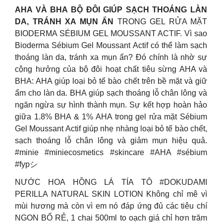
AHA VÀ BHA BỘ ĐÔI GIÚP SẠCH THOÁNG LÀN
DA, TRÁNH XA MỤN ẨN
TRONG GEL RỬA MẶT
BIODERMA SÉBIUM GEL MOUSSANT ACTIF. Vì sao
Bioderma Sébium Gel Moussant Actif có thể làm sạch
thoáng làn da, tránh xa mụn ẩn? Đó chính là nhờ sự
cộng hưởng của bộ đôi hoạt chất tiêu sừng AHA và
BHA: AHA giúp loại bỏ tế bào chết trên bề mặt và giữ
ẩm cho làn da. BHA giúp sạch thoáng lỗ chân lông và
ngăn ngừa sự hình thành mụn. Sự kết hợp hoàn hảo
giữa 1.8% BHA & 1% AHA trong gel rửa mặt Sébium
Gel Moussant Actif giúp nhẹ nhàng loại bỏ tế bào chết,
sạch thoáng lỗ chân lông và giảm mụn hiệu quả.
#minie #miniecosmetics #skincare #AHA #sébium
#fypシ
NƯỚC HOA HỒNG LÁ TÍA TÔ #DOKUDAMI
PERILLA NATURAL SKIN LOTION Không chỉ mê vì
mùi hương mà còn vì em nó đáp ứng đủ các tiêu chí
NGON BỔ RẺ, 1 chai 500ml to oạch giá chỉ hơn trăm