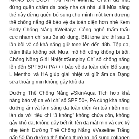
đừng quên chăm da body nha cả nhà uiiii Mùa nắng
thế này đừng quên bổ sung cho mình một kem dưỡng
thể chống nắng để bảo vệ da toàn diện hơn nhé Kem
Body Chống Nắng #Weilaiya Công nghệ thẩm thấu
cực nhanh chỉ sau 3s sử dụng. Bật tone tức thì sau 1
lần bôi và có khả năng giữ tone lên đến 48h. Tệp da,
thẩm thấu không bết. Mưa, mồ hôi cũng không bị trôi.
Chống Nắng Giải Nhiệt #Sunplay Chỉ số chống nắng
lên đến SPF50+/ PA+++ bảo vệ da toàn diện Bổ sung
L Menthol và HA giúp giải nhiệt và giữ ẩm da Dạng
sữa thoáng mịn không gây khô da
Dưỡng Thể Chống Nắng #SkinAqua Tích hợp khả
năng bảo vệ da với chỉ số SPF 50+, PA cùng khả năng
dưỡng ẩm và làm sáng da toàn diện An toàn trên mọi
làn da với tiêu chí “3 không” không chứa cồn, không
gây khô da, không gây bết rít, lên da mát mịn và cực kỳ
nhẹ tênh Dưỡng Thể Chống Nắng #Vaseline Trắng
gấp 50 lần dưỡng thể thông thường, bổ sung collagen