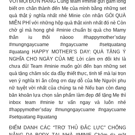
VỚI MỌI ĐƠN HÀNG Cùng team #minie gửi gắm lòng
biết ơn chân thành đến Mẹ của mình bằng những set
quà thật ý nghĩa nhất nhé Minie còn nhận GÓI QUÀ
MIỄN PHÍ với những hộp quà thật xinh nhất đó nè Còn
chờ gì mà hong ghé #minie chuẩn bị quà cho Mamy
thân iu thôi nàooo #happymother’sday
#mungngaycuame #ngaycuame #setquatang
#quatang HAPPY MOTHER’S DAY: QUÀ TẶNG Ý
NGHĨA CHO NGÀY CỦA MẸ Lời cám ơn đôi khi là
chưa đủ! Team #minie muốn gửi đến bạn những set
quà tặng chăm sóc da đầy thiết thực, tinh tế mà lại trọn
vẹn ý nghĩa tri ân công ơn dạy dỗ của Mẹ Người phụ
nữ tuyệt vời nhất của chúng ta nè Nếu bạn còn đang
băn khoăn lựa chọn sản phẩm làm đẹp để tặng Mẹ thì
inbox team #minie tư vấn ngay và luôn nhé
#happymother’sday #mungngaycuame #ngaycuame
#setquatang #quatang
ĐIỂM DANH CÁC “TRỢ THỦ ĐẮC LỰC” CHỐNG
NẮNG DA BODY TẠI NHÀ #MINIE Chăm da mặt