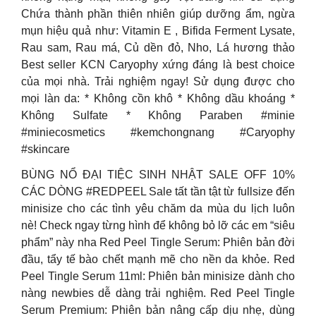
Chứa thành phần thiên nhiên giúp dưỡng ẩm, ngừa
mụn hiệu quả như: Vitamin E , Bifida Ferment Lysate,
Rau sam, Rau má, Củ dền đỏ, Nho, Lá hương thảo
Best seller KCN Caryophy xứng đáng là best choice
của mọi nhà. Trải nghiệm ngay! Sử dụng được cho
mọi làn da: * Không cồn khô * Không dầu khoáng *
Không Sulfate * Không Paraben #minie
#miniecosmetics #kemchongnang #Caryophy
#skincare
BÙNG NỔ ĐẠI TIỆC SINH NHẬT SALE OFF 10%
CÁC DÒNG #REDPEEL Sale tất tần tật từ fullsize đến
minisize cho các tình yêu chăm da mùa du lịch luôn
nè! Check ngay từng hình để không bỏ lỡ các em “siêu
phẩm” này nha Red Peel Tingle Serum: Phiên bản đời
đầu, tẩy tế bào chết mạnh mẽ cho nền da khỏe. Red
Peel Tingle Serum 11ml: Phiên bản minisize dành cho
nàng newbies dễ dàng trải nghiệm. Red Peel Tingle
Serum Premium: Phiên bản nâng cấp dịu nhẹ, dùng