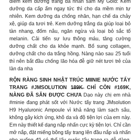
điểm kem dưỡng trắng da nhân sâm My Gold: Kem
dưỡng da cấp ẩm ngay tức thì cho da mềm mịn tự
nhiên. Kem dưỡng da chống nhăn, hạn chế da chảy
xệ, giúp da tươi trẻ. Kem dưỡng trắng da giúp loại bỏ
tàn nhang, đốm nâu, ngăn ngừa và loại bỏ sắc tố
melanin. Cải tiến sự lưu thông máu, tăng cường
dưỡng chất cho da khỏe mạnh. Bổ sung collagen,
dưỡng chất cho da trắng hồng. Nàng nào sau 25 tuổi
thì nên bắt đầu chống lão hóa đễ giữ nét tươi trẻ của
làn da nha
RỘN RÀNG SINH NHẬT TRÚC MIINIE NƯỚC TẨY
TRANG #JMSOLUTION 1̶8̶9̶K̶ CHỈ CÒN #169K,
NÀNG ĐÃ SĂN ĐƯỢC CHƯA
Dạo này chị em nhà
#minie đang phát sốt với Nước tẩy trang JMsolution
H9 Hyaluronic Ampoule vì khả năng làm sạch sâu,
không gây kích ứng, khô da và độ tiện lợi của em này.
Em này thiết kế dạng nắp nhấn cực kỳ tiện lợi. Chỉ cần
mở nắp, đặt miếng bông tẩy trang lên đầu nắp và nhấn
nhẹ xuống đã có thể lấy nước tẩy trang ra dễ dàng.