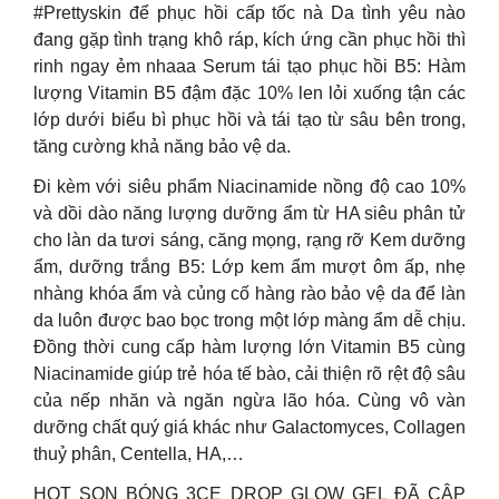
#Prettyskin để phục hồi cấp tốc nà Da tình yêu nào
đang gặp tình trạng khô ráp, kích ứng cần phục hồi thì
rinh ngay ẻm nhaaa Serum tái tạo phục hồi B5: Hàm
lượng Vitamin B5 đậm đặc 10% len lỏi xuống tận các
lớp dưới biểu bì phục hồi và tái tạo từ sâu bên trong,
tăng cường khả năng bảo vệ da.
Đi kèm với siêu phẩm Niacinamide nồng độ cao 10%
và dồi dào năng lượng dưỡng ẩm từ HA siêu phân tử
cho làn da tươi sáng, căng mọng, rạng rỡ Kem dưỡng
ẩm, dưỡng trắng B5: Lớp kem ẩm mượt ôm ấp, nhẹ
nhàng khóa ẩm và củng cố hàng rào bảo vệ da để làn
da luôn được bao bọc trong một lớp màng ẩm dễ chịu.
Đồng thời cung cấp hàm lượng lớn Vitamin B5 cùng
Niacinamide giúp trẻ hóa tế bào, cải thiện rõ rệt độ sâu
của nếp nhăn và ngăn ngừa lão hóa. Cùng vô vàn
dưỡng chất quý giá khác như Galactomyces, Collagen
thuỷ phân, Centella, HA,…
HOT SON BÓNG 3CE DROP GLOW GEL ĐÃ CẬP