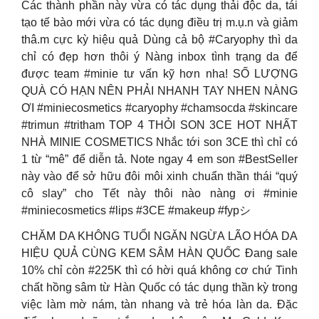
Các thành phần này vừa có tác dụng thải độc da, tái
tạo tế bào mới vừa có tác dụng điều trị m.ụ.n và giảm
thâ.m cực kỳ hiệu quả Dùng cả bộ #Caryophy thì da
chỉ có đẹp hơn thôi ý Nàng inbox tình trạng da để
được team #minie tư vấn kỹ hơn nha! SỐ LƯỢNG
QUÀ CÓ HẠN NÊN PHẢI NHANH TAY NHEN NÀNG
ƠI #miniecosmetics #caryophy #chamsocda #skincare
#trimun #tritham TOP 4 THỎI SON 3CE HOT NHẤT
NHÀ MINIE COSMETICS Nhắc tới son 3CE thì chỉ có
1 từ “mê” để diễn tả. Note ngay 4 em son #BestSeller
này vào để sở hữu đôi môi xinh chuẩn thần thái “quý
cô slay” cho Tết này thôi nào nàng ơi #minie
#miniecosmetics #lips #3CE #makeup #fypシ゚
CHĂM DA KHÔNG TUỔI NGĂN NGỪA LÃO HÓA DA
HIỆU QUẢ CÙNG KEM SÂM HÀN QUỐC Đang sale
10% chỉ còn #225K thì có hời quá không cơ chứ Tinh
chất hồng sâm từ Hàn Quốc có tác dụng thần kỳ trong
việc làm mờ nám, tàn nhang và trẻ hóa làn da. Đặc