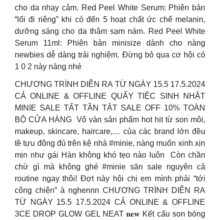
cho da nhạy cảm. Red Peel White Serum: Phiên bản
“lối đi riêng” khi có đến 5 hoạt chất ức chế melanin,
dưỡng sáng cho da thâm sạm nám. Red Peel White
Serum 11ml: Phiên bản minisize dành cho nàng
newbies dễ dàng trải nghiệm. Đừng bỏ qua cơ hội có
1 0 2 này nàng nhé
CHƯƠNG TRÌNH DIỄN RA TỪ NGÀY 15.5 17.5.2024
CẢ ONLINE & OFFLINE QUẨY TIỆC SINH NHẬT
MINIE SALE TẤT TẦN TẬT SALE OFF 10% TOÀN
BỘ CỬA HÀNG ️ Vô vàn sản phẩm hot hit từ son môi,
makeup, skincare, haircare,… của các brand lớn đều
tề tựu đông đủ trên kệ nhà #minie, nàng muốn xinh xịn
mịn như gái Hàn không khó tẹo nào luôn ️ Còn chần
chừ gì mà không ghé #minie săn sale nguyên cả
routine ngay thôi! Đợt này hội chị em mình phải “tới
công chiện” à nghennn CHƯƠNG TRÌNH DIỄN RA
TỪ NGÀY 15.5 17.5.2024 CẢ ONLINE & OFFLINE
3CE DROP GLOW GEL NEAT 𝐧𝐞𝐰 Kết cấu son bóng