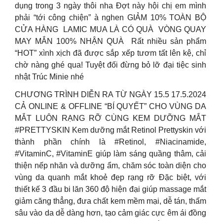
dụng trong 3 ngày thôi nha Đợt này hội chị em mình
phải “tới công chiện” à nghen GIẢM 10% TOÀN BỘ
CỬA HÀNG ️ LAMIC MUA LÀ CÓ QUÀ ️ VÒNG QUAY
MAY MẮN 100% NHẬN QUÀ ️ Rất nhiều sản phẩm
“HOT” xình xịch đã được sắp xếp tươm tất lên kệ, chỉ
chờ nàng ghé qua! Tuyệt đối đừng bỏ lỡ đại tiệc sinh
nhật Trúc Minie nhé
CHƯƠNG TRÌNH DIỄN RA TỪ NGÀY 15.5 17.5.2024
CẢ ONLINE & OFFLINE “BÍ QUYẾT” CHO VÙNG DA
MẮT LUÔN RẠNG RỠ CÙNG KEM DƯỠNG MẮT
#PRETTYSKIN Kem dưỡng mắt Retinol Prettyskin với
thành phần chính là #Retinol, #Niacinamide,
#VitaminC, #VitaminE giúp làm sáng quầng thâm, cải
thiện nếp nhăn và dưỡng ẩm, chăm sóc toàn diện cho
vùng da quanh mắt khoẻ đẹp rạng rỡ Đặc biệt, với
thiết kế 3 đầu bi lăn 360 độ hiện đại giúp massage mắt
giảm căng thẳng, đưa chất kem mềm mại, dễ tán, thấm
sâu vào da dễ dàng hơn, tạo cảm giác cực êm ái đồng