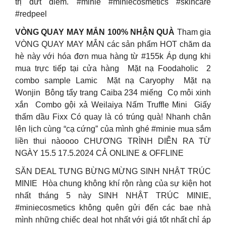
trị dứt điểm. #minie #miniecosmetics #skincare
#redpeel
VÒNG QUAY MAY MẮN 100% NHẬN QUÀ
Tham gia
VÒNG QUAY MAY MẮN các sản phẩm HOT chăm da
hè này với hóa đơn mua hàng từ #155k Áp dụng khi
mua trực tiếp tại cửa hàng ️ Mặt nạ Foodaholic ️ 2
combo sample Lamic ️ Mặt nạ Caryophy ️ Mặt nạ
Wonjin ️ Bông tẩy trang Caiba 234 miếng ️ Cọ môi xinh
xắn ️ Combo gội xả Weilaiya Nấm Truffle Mini ️ Giấy
thấm dầu Fixx Có quay là có trúng quà! Nhanh chân
lên lịch cùng “cạ cứng” của mình ghé #minie mua sắm
liền thui nàoooo CHƯƠNG TRÌNH DIỄN RA TỪ
NGÀY 15.5 17.5.2024 CẢ ONLINE & OFFLINE
SĂN DEAL TƯNG BỪNG MỪNG SINH NHẬT TRÚC
MINIE ️ Hòa chung không khí rộn ràng của sự kiện hot
nhất tháng 5 này SINH NHẬT TRÚC MINIE,
#miniecosmetics không quên gửi đến các bae nhà
mình những chiếc deal hot nhất với giá tốt nhất chỉ áp