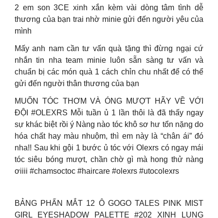
2 em son 3CE xinh xắn kèm vài dòng tâm tình dễ
thương của bạn trai nhờ minie gửi đến người yêu của
mình
Mấy anh nam cần tư vấn quà tặng thì đừng ngại cứ
nhắn tin nha team minie luôn sẵn sàng tư vấn và
chuẩn bị các món quà 1 cách chỉn chu nhất để có thể
gửi đến người thân thương của bạn
MUỐN TÓC THƠM VÀ ÓNG MƯỢT HÃY VỀ VỚI
ĐỘI #OLEXRS Mỗi tuần ủ 1 lần thôi là đã thấy ngay
sự khác biệt rồi ý Nàng nào tóc khô sơ hư tổn nặng do
hóa chất hay màu nhuộm, thì em này là “chân ái” đó
nha!! Sau khi gội 1 bước ủ tóc với Olexrs có ngay mái
tóc siêu bóng mượt, chần chờ gì mà hong thử nàng
ơiiii #chamsoctoc #haircare #olexrs #utocolexrs
BẢNG PHẤN MẮT 12 Ô GOGO TALES PINK MIST
GIRL EYESHADOW PALETTE #202 XINH LUNG