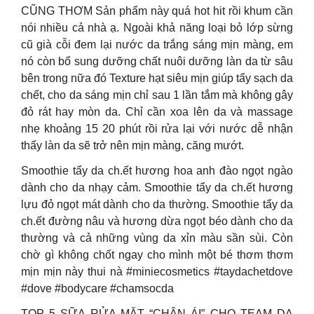
CŨNG THƠM Sản phẩm này quá hot hit rồi khum cần
nói nhiều cả nhà ạ. Ngoài khả năng loại bỏ lớp sừng
cũ già cỗi đem lại nước da trắng sáng mịn màng, em
nó còn bổ sung dưỡng chất nuôi dưỡng làn da từ sâu
bên trong nữa đó Texture hạt siêu mịn giúp tẩy sạch da
chết, cho da sáng mịn chỉ sau 1 lần tắm mà không gây
đỏ rát hay mòn da. Chỉ cần xoa lên da và massage
nhẹ khoảng 15 20 phút rồi rửa lại với nước dễ nhận
thấy làn da sẽ trở nên mịn màng, căng mướt.
Smoothie tẩy da ch.ết hương hoa anh đào ngọt ngào
dành cho da nhạy cảm. Smoothie tẩy da ch.ết hương
lựu đỏ ngọt mát dành cho da thường. Smoothie tẩy da
ch.ết đường nâu và hương dừa ngọt béo dành cho da
thường và cả những vùng da xỉn màu sần sùi. Còn
chờ gì không chốt ngay cho mình một bé thơm thơm
mịn mịn này thui nà #miniecosmetics #taydachetdove
#dove #bodycare #chamsocda
TOP 5 SỮA RỬA MẶT “CHÂN ÁI” CHO TEAM DA