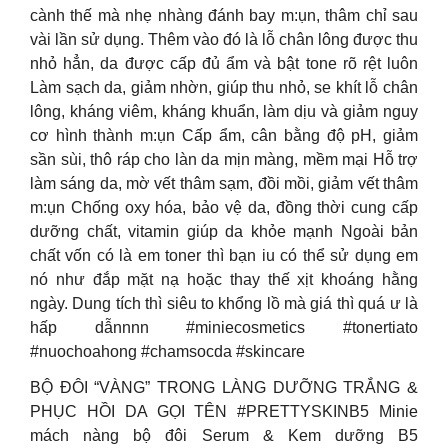
cành thế mà nhẹ nhàng đánh bay m:ụn, thâm chỉ sau
vài lần sử dụng. Thêm vào đó là lỗ chân lông được thu
nhỏ hẳn, da được cấp đủ ẩm và bật tone rõ rệt luôn
Làm sạch da, giảm nhờn, giúp thu nhỏ, se khít lỗ chân
lông, kháng viêm, kháng khuẩn, làm dịu và giảm nguy
cơ hình thành m:ụn Cấp ẩm, cân bằng độ pH, giảm
sần sùi, thô ráp cho làn da mịn màng, mềm mại Hỗ trợ
làm sáng da, mờ vết thâm sạm, đồi mồi, giảm vết thâm
m:ụn Chống oxy hóa, bảo vệ da, đồng thời cung cấp
dưỡng chất, vitamin giúp da khỏe mạnh Ngoài bản
chất vốn có là em toner thì bạn iu có thể sử dụng em
nó như đắp mặt nạ hoặc thay thế xịt khoáng hằng
ngày. Dung tích thì siêu to khổng lồ mà giá thì quá ư là
hấp dẫnnnn #miniecosmetics #tonertiato
#nuochoahong #chamsocda #skincare
BỘ ĐÔI “VÀNG” TRONG LÀNG DƯỠNG TRẮNG &
PHỤC HỒI DA GỌI TÊN #PRETTYSKINB5 Minie
mách nàng bộ đôi Serum & Kem dưỡng B5