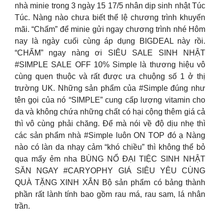
nhà minie trong 3 ngày 15 17/5 nhân dịp sinh nhật Túc
Túc. Nàng nào chưa biết thể lệ chương trình khuyến
mãi. “Chấm” để minie gửi ngay chương trình nhé Hôm
nay là ngày cuối cùng áp dụng BIGDEAL này rồi.
“CHẤM” ngay nàng ơi SIÊU SALE SINH NHẬT
#SIMPLE SALE OFF 10% Simple là thương hiệu vô
cùng quen thuộc và rất được ưa chuộng số 1 ở thị
trường UK. Những sản phẩm của #Simple đúng như
tên gọi của nó “SIMPLE” cung cấp lượng vitamin cho
da và không chứa những chất có hại cộng thêm giá cả
thì vô cùng phải chăng. Để mà nói về độ dịu nhẹ thì
các sản phẩm nhà #Simple luôn ON TOP đó ạ Nàng
nào có làn da nhạy cảm “khó chiều” thì không thể bỏ
qua mấy ẻm nha BÙNG NỔ ĐẠI TIỆC SINH NHẬT
SĂN NGAY #CARYOPHY GIÁ SIÊU YÊU CÙNG
QUÀ TẶNG XINH XẮN Bộ sản phẩm có bảng thành
phần rất lành tính bao gồm rau má, rau sam, lá nhân
trần.