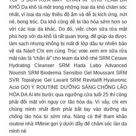
KHÔ Da khô là một trong những loại da khó chăm sóc
nhất, vì loại da này thiếu độ ẩm và dễ bị kích ứng, nứt
nẻ, bong tróc. Da khô cũng dễ bị lão hóa sớm hơn so
với các loại da khác. Do đó, việc chọn sữa rửa mặt
phù hợp với da khô là rất quan trọng, để giúp da được
làm sạch nhưng không bị mất đi lớp dầu tự nhiên bảo
vệ da Nào!! Chị em cùng Trúc vote xem em sữa rửa
mặt nào là “chân ái” cho team da khô nhé SRM Cerave
Hydrating Cleanser SRM Hada Labo Advanced
Nourish SRM Bioderma Sensibio Gel Moussant SRM
SVR Topialyse Gel Lavant SRM Revitalift Hyaluronic
Acid GỢI Ý ROUTINE DƯỠNG SÁNG CHỐNG LÃO
HÓA DA Ai khi bước qua ngưỡng cửa tuổi 25 thì cũng
phải đối mặt với nguy cơ lão hóa da. Vì vậy, chị em
chúng mình nhất định phải bắt tay vào dưỡng da
chống lão hóa từ sớm nha. Nàng có thể tham khảo
routine nhà #Minie gợi ý dưới đây để chăm sóc làn da
mình nè