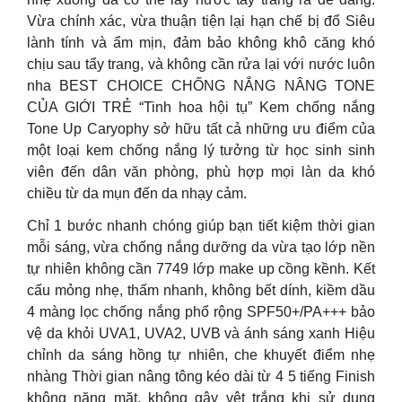
Vừa chính xác, vừa thuận tiện lại hạn chế bị đổ Siêu
lành tính và ẩm mịn, đảm bảo không khô căng khó
chịu sau tẩy trang, và không cần rửa lại với nước luôn
nha BEST CHOICE CHỐNG NẮNG NÂNG TONE
CỦA GIỚI TRẺ “Tinh hoa hội tụ” Kem chống nắng
Tone Up Caryophy sở hữu tất cả những ưu điểm của
một loại kem chống nắng lý tưởng từ học sinh sinh
viên đến dân văn phòng, phù hợp mọi làn da khó
chiều từ da mụn đến da nhạy cảm.
Chỉ 1 bước nhanh chóng giúp bạn tiết kiệm thời gian
mỗi sáng, vừa chống nắng dưỡng da vừa tạo lớp nền
tự nhiên không cần 7749 lớp make up cồng kềnh. Kết
cấu mỏng nhẹ, thấm nhanh, không bết dính, kiềm dầu
4 màng lọc chống nắng phổ rộng SPF50+/PA+++ bảo
vệ da khỏi UVA1, UVA2, UVB và ánh sáng xanh Hiệu
chỉnh da sáng hồng tự nhiên, che khuyết điểm nhẹ
nhàng Thời gian nâng tông kéo dài từ 4 5 tiếng Finish
không nặng mặt, không gây vệt trắng khi sử dụng