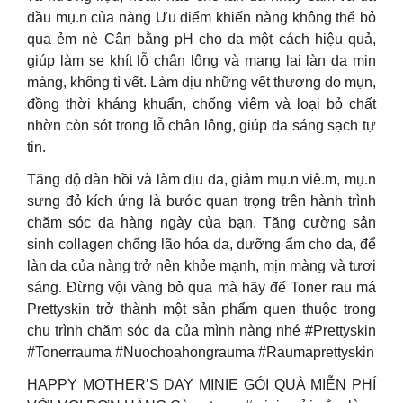
dầu mụ.n của nàng Ưu điểm khiến nàng không thể bỏ
qua ẻm nè Cân bằng pH cho da một cách hiệu quả,
giúp làm se khít lỗ chân lông và mang lại làn da mịn
màng, không tì vết. Làm dịu những vết thương do mụn,
đồng thời kháng khuẩn, chống viêm và loại bỏ chất
nhờn còn sót trong lỗ chân lông, giúp da sáng sạch tự
tin.
Tăng độ đàn hồi và làm dịu da, giảm mụ.n viê.m, mụ.n
sưng đỏ kích ứng là bước quan trọng trên hành trình
chăm sóc da hàng ngày của bạn. Tăng cường sản
sinh collagen chống lão hóa da, dưỡng ẩm cho da, để
làn da của nàng trở nên khỏe mạnh, mịn màng và tươi
sáng. Đừng vội vàng bỏ qua mà hãy để Toner rau má
Prettyskin trở thành một sản phẩm quen thuộc trong
chu trình chăm sóc da của mình nàng nhé #Prettyskin
#Tonerrauma #Nuochoahongrauma #Raumaprettyskin
HAPPY MOTHER’S DAY MINIE GÓI QUÀ MIỄN PHÍ