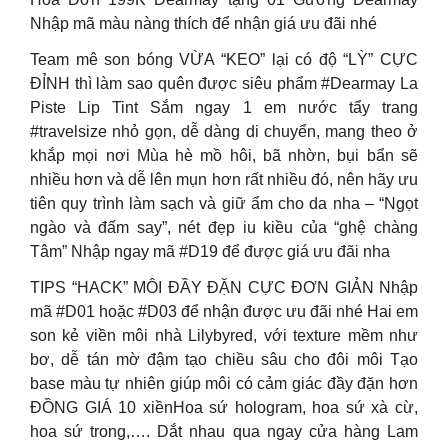
Nhập mã màu nàng thích để nhận giá ưu đãi nhé
Team mê son bóng VỪA “KEO” lại có độ “LỲ” CỰC
ĐỈNH thì làm sao quên được siêu phẩm #Dearmay La
Piste Lip Tint Sắm ngay 1 em nước tẩy trang
#travelsize nhỏ gọn, dễ dàng di chuyển, mang theo ở
khắp mọi nơi Mùa hè mồ hôi, bã nhờn, bụi bẩn sẽ
nhiều hơn và dễ lên mụn hơn rất nhiều đó, nên hãy ưu
tiên quy trình làm sạch và giữ ẩm cho da nha – “Ngọt
ngào và đấm say”, nét đẹp iu kiều của “ghệ chàng
Tâm” Nhập ngay mã #D19 để được giá ưu đãi nha
TIPS “HACK” MÔI ĐẦY ĐẶN CỰC ĐƠN GIẢN Nhập
mã #D01 hoặc #D03 để nhận được ưu đãi nhé Hai em
son kẻ viền môi nhà Lilybyred, với texture mềm như
bơ, dễ tán mờ đậm tạo chiều sâu cho đôi môi Tạo
base màu tự nhiên giúp môi có cảm giác đầy đặn hơn
ĐỒNG GIÁ 10 xiềnHoa sứ hologram, hoa sứ xà cừ,
hoa sứ trong,…. Dắt nhau qua ngay cửa hàng Lam