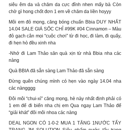
siêu êm da và chăm da cực đỉnh nhen mấy bà Còn
chờ gì hong chốt đơn 1 em về chăm da liền hoyyy
Môi em đỏ mọng, căng bóng chuẩn Bbia DUY NHẤT
14.04 SALE GIÁ SỐC CHỈ #99K #04 Cinnamon – Màu
đỏ gạch cân mọi “cuộc chơi” từ đi học, đi làm, đi quẩy,
đi hẹn hò đều xinh nha
-Nhớ đi Lam Thảo săn quà xịn từ nhà Bbia nha các
nàng
Quà BBIA đã sẵn sàng Lam Thảo đã sẵn sàng
Đừng quên chúng mình có hẹn vào ngày 14.04 nha
các nàngggg
Đôi môi “chui-xì” căng mọng, hè này nhất định phải có
1 em để đi biển nha chị em Qua ngay Lam Thảo để
“giải khát” đôi môi nhoa các nàng
DEAL NGON CÓ 1-0-2 MUA 1 TẶNG 1NƯỚC TẨY
TRANG JM SOLUTION Siêu phẩm nước tẩy trang