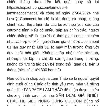
chiến thắng dựa trên kết quả quay số tại
https://shopxuhuong.com/lam-dep-4-
lamthaocosmetics/ và công bố ngày 27/04/2024 nhé
Lưu ý: Comment hợp lệ là khi đúng cú pháp, không
chỉnh sửa, thực hiện đủ các bước theo yêu cầu của
chương trình Nếu có nhiều đáp án chính xác, người
chiến thắng sẽ là người có thời gian comment sớm
nhất và hợp lệ. Mỗi người tham gia chỉ được comment
01 lần duy nhất. Mỗi 01 số may mắn tương ứng với
duy nhất một giải. Không chấp nhận các nick ảo,
những nick lập ra chỉ để săn game trúng thưởng,
không có tương tác bạn bè trong thời gian dài trên 3
tháng (nick có dưới 300 bạn bè)
Nếu có tranh chấp xảy ra Lam Thảo sẽ là người quyết
định cuối cùng Chúc các tình yêu may mắn và đừng
quên like FANPAGE LAM THẢO để nhận được nhiều
chương trình cực hot nha SĂN DEAL GIẢI NHIỆT
CHÀO HÈ SIÊU NÓNG CÙNG COCOON Bùng nổ