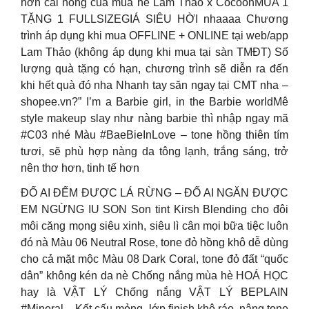
hơn cái nóng của mùa hè Lam Thảo x CocoonMUA 1
TẶNG 1 FULLSIZEGIÁ SIÊU HỜI nhaaaa Chương
trình áp dụng khi mua OFFLINE + ONLINE tại web/app
Lam Thảo (không áp dụng khi mua tại sàn TMĐT) Số
lượng quà tặng có hạn, chương trình sẽ diễn ra đến
khi hết quà đó nha Nhanh tay săn ngay tại CMT nha –
shopee.vn?” I’m a Barbie girl, in the Barbie worldMê
style makeup slay như nàng barbie thì nhập ngay mã
#C03 nhé Màu #BaeBieInLove – tone hồng thiên tím
tươi, sẽ phù hợp nàng da tông lạnh, trắng sáng, trở
nên thơ hơn, tinh tế hơn
ĐỐ AI ĐẾM ĐƯỢC LÁ RỪNG – ĐỐ AI NGĂN ĐƯỢC
EM NGỪNG IU SON Son tint Kirsh Blending cho đôi
môi căng mọng siêu xinh, siêu lì cân mọi bữa tiệc luôn
đó nà Màu 06 Neutral Rose, tone đỏ hồng khô dễ dùng
cho cả mặt mộc Màu 08 Dark Coral, tone đỏ đất “quốc
dân” không kén da nè Chống nắng mùa hè HOÁ HỌC
hay là VẬT LÝ Chống nắng VẬT LÝ BEPLAIN
#Mineral – Kết cấu mỏng, lớp finish khô ráo, nâng tone