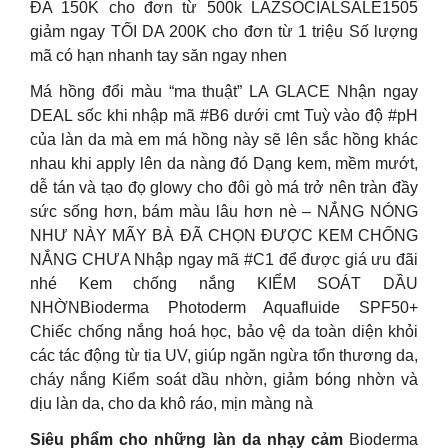
ĐA 150K cho đơn từ 500k LAZSOCIALSALE1505
giảm ngay TỐI DA 200K cho đơn từ 1 triệu Số lượng
mã có hạn nhanh tay săn ngay nhen
Má hồng đổi màu “ma thuật” LA GLACE Nhận ngay
DEAL sốc khi nhập mã #B6 dưới cmt Tuỳ vào độ #pH
của làn da mà em má hồng này sẽ lên sắc hồng khác
nhau khi apply lên da nàng đó Dạng kem, mềm mướt,
dễ tán và tạo đọ glowy cho đôi gò má trở nên tràn đầy
sức sống hơn, bám màu lâu hơn nè – NẮNG NÓNG
NHƯ NÀY MẤY BÀ ĐÃ CHỌN ĐƯỢC KEM CHỐNG
NẮNG CHƯA Nhập ngay mã #C1 để được giá ưu đãi
nhé Kem chống nắng KIỂM SOÁT DẦU
NHỜNBioderma Photoderm Aquafluide SPF50+
Chiếc chống nắng hoá học, bảo vệ da toàn diện khỏi
các tác động từ tia UV, giúp ngăn ngừa tổn thương da,
cháy nắng Kiểm soát dầu nhờn, giảm bóng nhờn và
dịu làn da, cho da khô ráo, mịn màng nà
Siêu phẩm cho những làn da nhạy cảm
Bioderma