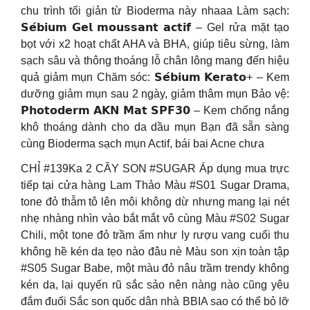
chu trình tối giản từ Bioderma này nhaaa Làm sạch:
𝗦𝗲́𝗯𝗶𝘂𝗺 𝗚𝗲𝗹 𝗺𝗼𝘂𝘀𝘀𝗮𝗻𝘁 𝗮𝗰𝘁𝗶𝗳 – Gel rửa mặt tạo
bọt với x2 hoạt chất AHA và BHA, giúp tiêu sừng, làm
sạch sâu và thông thoáng lỗ chân lông mang đến hiệu
quả giảm mụn Chăm sóc: 𝗦𝗲́𝗯𝗶𝘂𝗺 𝗞𝗲𝗿𝗮𝘁𝗼+ – Kem
dưỡng giảm mụn sau 2 ngày, giảm thâm mụn Bảo vệ:
𝗣𝗵𝗼𝘁𝗼𝗱𝗲𝗿𝗺 𝗔𝗞𝗡 𝗠𝗮𝘁 𝗦𝗣𝗙𝟯𝟬 – Kem chống nắng
khô thoáng dành cho da dầu mụn Bạn đã sẵn sàng
cùng Bioderma sạch mụn Actif, bái bai Acne chưa
CHỈ #139Ka 2 CÂY SON #SUGAR Áp dụng mua trực
tiếp tại cửa hàng Lam Thảo Màu #S01 Sugar Drama,
tone đỏ thẫm tô lên môi không dừ nhưng mang lại nét
nhẹ nhàng nhìn vào bắt mắt vô cùng Màu #S02 Sugar
Chili, một tone đỏ trầm ấm như ly rượu vang cuối thu
không hề kén da tẹo nào đâu nè Màu son xịn toàn tập
#S05 Sugar Babe, một màu đỏ nâu trầm trendy không
kén da, lại quyến rũ sắc sảo nên nàng nào cũng yêu
đắm đuối Sắc son quốc dân nhà BBIA sao có thể bỏ lỡ