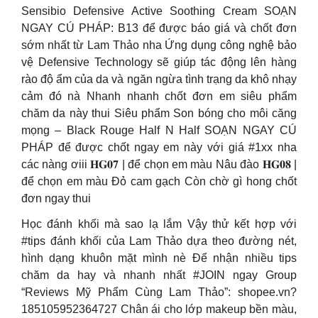
Sensibio Defensive Active Soothing Cream SOẠN
NGAY CÚ PHÁP: B13 để được báo giá và chốt đơn
sớm nhất từ Lam Thảo nha Ứng dụng công nghệ bảo
vệ Defensive Technology sẽ giúp tác động lên hàng
rào độ ẩm của da và ngăn ngừa tình trạng da khô nhạy
cảm đó nà Nhanh nhanh chốt đơn em siêu phẩm
chăm da này thui Siêu phẩm Son bóng cho môi căng
mọng – Black Rouge Half N Half SOẠN NGAY CÚ
PHÁP để được chốt ngay em này với giá #1xx nha
các nàng ơiii 𝐇𝐆𝟎𝟕 | để chọn em màu Nâu đào 𝐇𝐆𝟎𝟖 |
để chọn em màu Đỏ cam gạch Còn chờ gì hong chốt
đơn ngay thui
Học đánh khối mà sao lạ lắm Vậy thử kết hợp với
#tips đánh khối của Lam Thảo dựa theo đường nét,
hình dạng khuôn mặt mình nè Để nhận nhiều tips
chăm da hay và nhanh nhất #JOIN ngay Group
“Reviews Mỹ Phẩm Cùng Lam Thảo”: shopee.vn?
185105952364727 Chân ái cho lớp makeup bền màu,