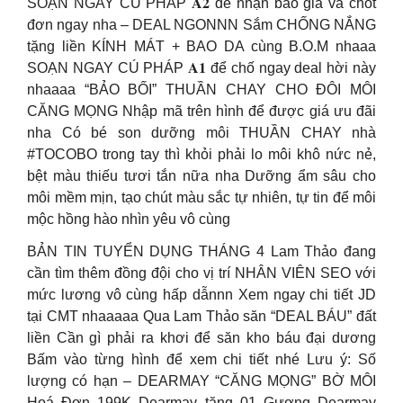
SOẠN NGAY CÚ PHÁP 𝐀𝟐 để nhận báo giá và chốt
đơn ngay nha – DEAL NGONNN Sắm CHỐNG NẮNG
tặng liền KÍNH MÁT + BAO DA cùng B.O.M nhaaa
SOẠN NGAY CÚ PHÁP 𝐀𝟏 để chố ngay deal hời này
nhaaaa “BẢO BỐI” THUẦN CHAY CHO ĐÔI MÔI
CĂNG MỌNG Nhập mã trên hình để được giá ưu đãi
nha Có bé son dưỡng môi THUẦN CHAY nhà
#TOCOBO trong tay thì khỏi phải lo môi khô nức nẻ,
bệt màu thiếu tươi tắn nữa nha Dưỡng ẩm sâu cho
môi mềm mịn, tạo chút màu sắc tự nhiên, tự tin để môi
mộc hồng hào nhìn yêu vô cùng
BẢN TIN TUYỂN DỤNG THÁNG 4 Lam Thảo đang
cần tìm thêm đồng đội cho vị trí NHÂN VIÊN SEO với
mức lương vô cùng hấp dẫnnn Xem ngay chi tiết JD
tại CMT nhaaaaa Qua Lam Thảo săn “DEAL BÁU” đất
liền Cần gì phải ra khơi để săn kho báu đại dương
Bấm vào từng hình để xem chi tiết nhé Lưu ý: Số
lượng có hạn – DEARMAY “CĂNG MỌNG” BỜ MÔI
Hoá Đơn 199K Dearmay tặng 01 Gương Dearmay