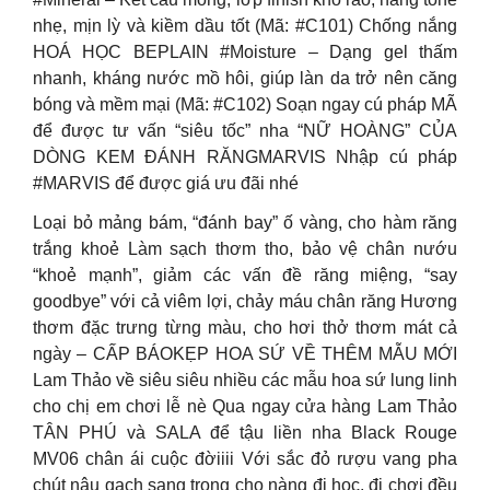
nhẹ, mịn lỳ và kiềm dầu tốt (Mã: #C101) Chống nắng
HOÁ HỌC BEPLAIN #Moisture – Dạng gel thấm
nhanh, kháng nước mồ hôi, giúp làn da trở nên căng
bóng và mềm mại (Mã: #C102) Soạn ngay cú pháp MÃ
để được tư vấn “siêu tốc” nha “NỮ HOÀNG” CỦA
DÒNG KEM ĐÁNH RĂNGMARVIS Nhập cú pháp
#MARVIS để được giá ưu đãi nhé
Loại bỏ mảng bám, “đánh bay” ố vàng, cho hàm răng
trắng khoẻ Làm sạch thơm tho, bảo vệ chân nướu
“khoẻ mạnh”, giảm các vấn đề răng miệng, “say
goodbye” với cả viêm lợi, chảy máu chân răng Hương
thơm đặc trưng từng màu, cho hơi thở thơm mát cả
ngày – CẤP BÁOKẸP HOA SỨ VỀ THÊM MẪU MỚI
Lam Thảo về siêu siêu nhiều các mẫu hoa sứ lung linh
cho chị em chơi lễ nè Qua ngay cửa hàng Lam Thảo
TÂN PHÚ và SALA để tậu liền nha Black Rouge
MV06 chân ái cuộc đờiiii Với sắc đỏ rượu vang pha
chút nâu gạch sang trọng cho nàng đi học, đi chơi đều