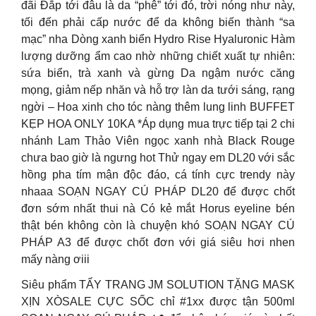
đãi Đắp tới đâu là da “phê” tới đó, trời nóng như này,
tối đến phải cấp nước để da không biến thành “sa
mạc” nha Dòng xanh biển Hydro Rise Hyaluronic Hàm
lượng dưỡng ẩm cao nhờ những chiết xuất tự nhiên:
sứa biển, trà xanh và gừng Da ngậm nước căng
mọng, giảm nếp nhăn và hỗ trợ làn da tưới sáng, rạng
ngời – Hoa xinh cho tóc nàng thêm lung linh BUFFET
KẸP HOA ONLY 10KA *Áp dụng mua trực tiếp tại 2 chi
nhánh Lam Thảo Viên ngọc xanh nhà Black Rouge
chưa bao giờ là ngưng hot Thử ngay em DL20 với sắc
hồng pha tím mận độc đáo, cá tính cực trendy này
nhaaa SOẠN NGAY CÚ PHÁP DL20 để được chốt
đơn sớm nhất thui nà Có kẻ mắt Horus eyeline bén
thật bén không còn là chuyện khó SOẠN NGAY CÚ
PHÁP A3 để được chốt đơn với giá siêu hơi nhen
mấy nàng ơiii
Siêu phẩm TẨY TRANG JM SOLUTION TẶNG MASK
XỊN XÒSALE CỰC SỐC chỉ #1xx được tận 500ml