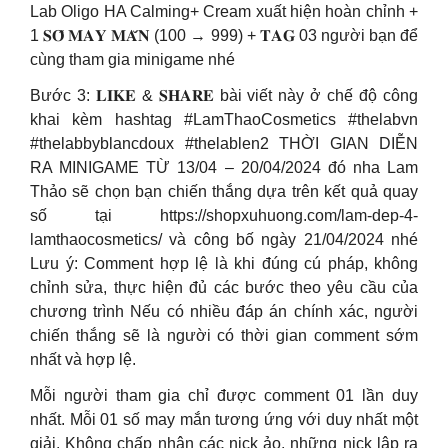
Lab Oligo HA Calming+ Cream xuất hiện hoàn chỉnh +
1 𝐒𝐎̂́ 𝐌𝐀𝐘 𝐌𝐀̆́𝐍 (100 → 999) + 𝐓𝐀𝐆 03 người bạn để
cùng tham gia minigame nhé
Bước 3: 𝐋𝐈𝐊𝐄 & 𝐒𝐇𝐀𝐑𝐄 bài viết này ở chế độ công
khai kèm hashtag #LamThaoCosmetics #thelabvn
#thelabbyblancdoux #thelablen2 THỜI GIAN DIỄN
RA MINIGAME TỪ 13/04 – 20/04/2024 đó nha Lam
Thảo sẽ chọn bạn chiến thắng dựa trên kết quả quay
số tại https://shopxuhuong.com/lam-dep-4-
lamthaocosmetics/ và công bố ngày 21/04/2024 nhé
Lưu ý: Comment hợp lệ là khi đúng cú pháp, không
chỉnh sửa, thực hiện đủ các bước theo yêu cầu của
chương trình Nếu có nhiều đáp án chính xác, người
chiến thắng sẽ là người có thời gian comment sớm
nhất và hợp lệ.
Mỗi người tham gia chỉ được comment 01 lần duy
nhất. Mỗi 01 số may mắn tương ứng với duy nhất một
giải. Không chấp nhận các nick ảo, những nick lập ra