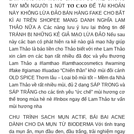
TAY MỖI NGƯỜI 1 NÚT 𝐓𝐎̂́ 𝐂𝐀́𝐎 ĐỂ TÀI KHOẢN
NÀY KHÔNG LỪA ĐẢO BÁN HÀNG FAKE CHO BẤT
KÌ AI TRÊN SHOPEE MANG DANH NGHĨA LAM
THẢO NỮA Ạ Các nàng lưu ý lưu lại thông tin để
TRÁNH BỊ NHỮNG KẺ GIẢ MẠO LỪA ĐẢO Nếu sau
này các bạn có phát hiện ra kẻ nào giả mạo hãy giúp
Lam Thảo là báo liền cho Thảo biết với nhe Lam Thảo
xin cảm ơn các bạn rất nhiều đã đọc và yêu thương
Lam Thảo ạ #lamthao #lamthaocosmetics #warning
#fake #giamao #luadao “Chiến thần” khử mùi đôi cánh
OLD SPICE Thơm lâu – Loại bỏ mùi tốt – Mềm da Nhà
Lam Thảo về rất nhiều mùi, đủ 2 dạng SÁP TRONG và
SÁP TRẮNG cho các tình yêu “ức chế” mùi hương cơ
thể trong mùa hè nè #Inbox ngay để Lam Thảo tư vấn
mùi hương nha
CHU TRÌNH SẠCH MỤN ACTIF, BÁI BAI ACNE
DÀNH CHO DA MỤN TỪ BIODERMA Với tình trạng
da mụn ẩn, mụn đầu đen, đầu trắng, trải nghiệm ngay