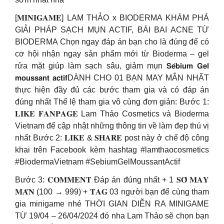
[𝐌𝐈𝐍𝐈𝐆𝐀𝐌𝐄] LAM THẢO x BIODERMA KHÁM PHÁ
GIẢI PHÁP SẠCH MỤN ACTIF, BÁI BAI ACNE TỪ
BIODERMA Chọn ngay đáp án bạn cho là đúng để có
cơ hội nhận ngay sản phẩm mới từ Bioderma – gel
rửa mặt giúp làm sạch sâu, giảm mụn 𝗦𝗲́𝗯𝗶𝘂𝗺 𝗚𝗲𝗹
𝗺𝗼𝘂𝘀𝘀𝗮𝗻𝘁 𝗮𝗰𝘁𝗶𝗳DÀNH CHO 01 BẠN MAY MẮN NHẤT
thực hiện đầy đủ các bước tham gia và có đáp án
đúng nhất Thể lệ tham gia vô cùng đơn giản: Bước 1:
𝐋𝐈𝐊𝐄 𝐅𝐀𝐍𝐏𝐀𝐆𝐄 Lam Thảo Cosmetics và Bioderma
Vietnam để cập nhật những thông tin về làm đẹp thú vị
nhất Bước 2: 𝐋𝐈𝐊𝐄 & 𝐒𝐇𝐀𝐑𝐄 post này ở chế độ công
khai trên Facebook kèm hashtag #lamthaocosmetics
#BiodermaVietnam #SebiumGelMoussantActif
Bước 3: 𝐂𝐎𝐌𝐌𝐄𝐍𝐓 Đáp án đúng nhất + 1 𝐒𝐎̂́ 𝐌𝐀𝐘
𝐌𝐀̆́𝐍 (100 → 999) + 𝐓𝐀𝐆 03 người bạn để cùng tham
gia minigame nhé THỜI GIAN DIỄN RA MINIGAME
TỪ 19/04 – 26/04/2024 đó nha Lam Thảo sẽ chọn bạn