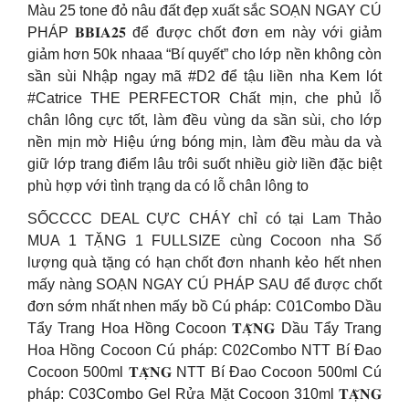
Màu 25 tone đỏ nâu đất đẹp xuất sắc SOẠN NGAY CÚ
PHÁP 𝐁𝐁𝐈𝐀𝟐𝟓 để được chốt đơn em này với giảm
giảm hơn 50k nhaaa “Bí quyết” cho lớp nền không còn
sần sùi Nhập ngay mã #D2 để tậu liền nha Kem lót
#Catrice THE PERFECTOR Chất mịn, che phủ lỗ
chân lông cực tốt, làm đều vùng da sần sùi, cho lớp
nền mịn mờ Hiệu ứng bóng mịn, làm đều màu da và
giữ lớp trang điểm lâu trôi suốt nhiều giờ liền đặc biệt
phù hợp với tình trạng da có lỗ chân lông to
SỐCCCC DEAL CỰC CHÁY chỉ có tại Lam Thảo
MUA 1 TẶNG 1 FULLSIZE cùng Cocoon nha Số
lượng quà tặng có hạn chốt đơn nhanh kẻo hết nhen
mấy nàng SOẠN NGAY CÚ PHÁP SAU để được chốt
đơn sớm nhất nhen mấy bồ Cú pháp: C01Combo Dầu
Tẩy Trang Hoa Hồng Cocoon 𝐓𝐀̣̆𝐍𝐆 Dầu Tẩy Trang
Hoa Hồng Cocoon Cú pháp: C02Combo NTT Bí Đao
Cocoon 500ml 𝐓𝐀̣̆𝐍𝐆 NTT Bí Đao Cocoon 500ml Cú
pháp: C03Combo Gel Rửa Mặt Cocoon 310ml 𝐓𝐀̣̆𝐍𝐆