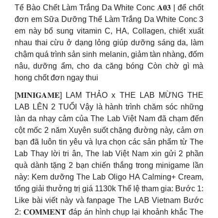
Tế Bào Chết Làm Trắng Da White Conc 𝐀𝟎𝟑 | để chốt
đơn em Sữa Dưỡng Thể Làm Trắng Da White Conc 3
em này bổ sung vitamin C, HA, Collagen, chiết xuất
nhau thai cừu ở dạng lỏng giúp dưỡng sáng da, làm
chậm quá trình sản sinh melanin, giảm tàn nhàng, đốm
nâu, dưỡng ẩm, cho da căng bóng Còn chờ gì mà
hong chốt đơn ngay thui
[𝐌𝐈𝐍𝐈𝐆𝐀𝐌𝐄] LAM THẢO x THE LAB MỪNG THE
LAB LÊN 2 TUỔI Vậy là hành trình chăm sóc những
làn da nhạy cảm của The Lab Việt Nam đã chạm đến
cột mốc 2 năm️ Xuyên suốt chặng đường này, cảm ơn
bạn đã luôn tin yêu và lựa chọn các sản phẩm từ The
Lab Thay lời tri ân, The lab Việt Nam xin gửi 2 phần
quà dành tặng 2 bạn chiến thắng trong minigame lần
này: Kem dưỡng The Lab Oligo HA Calming+ Cream,
tổng giải thưởng trị giá 1130k Thể lệ tham gia: Bước 1:
Like bài viết này và fanpage The LAB Vietnam Bước
2: 𝐂𝐎𝐌𝐌𝐄𝐍𝐓 đáp án hình chụp lại khoảnh khắc The