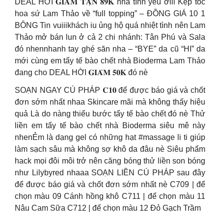
DEAL HỜI 𝐆𝐈𝐀̉𝐌 𝐓𝐀̣̂𝐍 𝟖𝟗𝐊 nha tình yêu ơiii Kẹp tóc
hoa sứ Lam Thảo về “full topping” – ĐỒNG GIÁ 10 1
BÔNG Tin vuiiikhách iu ủng hộ quá nhiệt tình nên Lam
Thảo mở bán lun ở cả 2 chi nhánh: Tân Phú và Sala
đó nhennhanh tay ghé săn nha – “BYE” da cũ “HI” da
mới cùng em tẩy tế bào chết nhà Bioderma Lam Thảo
đang cho DEAL HỜI 𝐆𝐈𝐀̉𝐌 𝟓𝟎𝐊 đó nè
SOẠN NGAY CÚ PHÁP 𝐂𝟏𝟎 để được báo giá và chốt
đơn sớm nhất nhaa Skincare mãi mà không thấy hiệu
quả Là do nàng thiếu bước tẩy tế bào chết đó nè Thử
liền em tẩy tế bào chết nhà Bioderma siêu mê này
nhenẺm là dạng gel có những hạt #massage li ti giúp
làm sạch sâu mà không sợ khô da đâu nè Siêu phẩm
hack mọi đôi môi trở nên căng bóng thử liền son bóng
như Lilybyred nhaaa SOẠN LIỀN CÚ PHÁP sau đây
để được báo giá và chốt đơn sớm nhất nè C709 | để
chọn màu 09 Cánh hồng khô C711 | để chọn màu 11
Nâu Cam Sữa C712 | để chọn màu 12 Đỏ Gạch Trầm