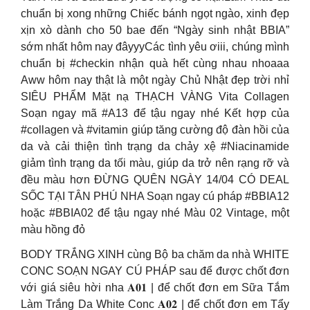
chuẩn bị xong những Chiếc bánh ngọt ngào, xinh đẹp
xịn xò dành cho 50 bae đến “Ngày sinh nhật BBIA”
sớm nhất hôm nay đâyyyCác tình yêu ơiii, chúng mình
chuẩn bị #checkin nhận quà hết cùng nhau nhoaaa
Aww hôm nay thật là một ngày Chủ Nhật đẹp trời nhỉ
SIÊU PHẨM Mặt nạ THẠCH VÀNG Vita Collagen
Soạn ngay mã #A13 để tậu ngay nhé Kết hợp của
#collagen và #vitamin giúp tăng cường độ đàn hồi của
da và cải thiện tình trạng da chảy xệ #Niacinamide
giảm tình trạng da tối màu, giúp da trở nên rạng rỡ và
đều màu hơn ĐỪNG QUÊN NGÀY 14/04 CÓ DEAL
SỐC TẠI TÂN PHÚ NHA Soạn ngay cú pháp #BBIA12
hoặc #BBIA02 để tậu ngay nhé Màu 02 Vintage, một
màu hồng đỏ
BODY TRẮNG XINH cùng Bộ ba chăm da nhà WHITE
CONC SOẠN NGAY CÚ PHÁP sau để được chốt đơn
với giá siêu hời nha 𝐀𝟎𝟏 | để chốt đơn em Sữa Tắm
Làm Trắng Da White Conc 𝐀𝟎𝟐 | để chốt đơn em Tẩy