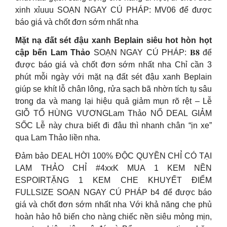
xinh xỉuuu SOẠN NGAY CÚ PHÁP: MV06 để được
báo giá và chốt đơn sớm nhất nha
Mặt nạ đất sét đậu xanh Beplain siêu hot hòn họt
cập bến Lam Thảo
SOẠN NGAY CÚ PHÁP: 𝐁𝟖 để
được báo giá và chốt đơn sớm nhất nha Chỉ cần 3
phút mỗi ngày với mặt nạ đất sét đậu xanh Beplain
giúp se khít lỗ chân lông, rửa sạch bã nhờn tích tụ sâu
trong da và mang lại hiệu quả giảm mụn rõ rệt – Lễ
GIỖ TỔ HÙNG VƯƠNGLam Thảo NỔ DEAL GIẢM
SỐC Lễ này chưa biết đi đâu thì nhanh chân “ịn xe”
qua Lam Thảo liền nha.
Đảm bảo DEAL HỜI 100% ĐỘC QUYỀN CHỈ CÓ TẠI
LAM THẢO CHỈ #4xxK MUA 1 KEM NỀN
ESPOIRTẶNG 1 KEM CHE KHUYẾT ĐIỂM
FULLSIZE SOẠN NGAY CÚ PHÁP b4 để được báo
giá và chốt đơn sớm nhất nha Với khả năng che phủ
hoàn hảo hô biến cho nàng chiếc nền siêu mỏng mịn,