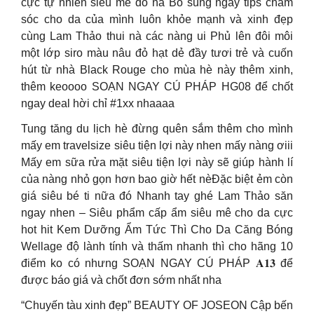
cực tự nhiên siêu mê đó nà Bổ sung ngay tips chăm
sóc cho da của mình luôn khỏe mạnh và xinh đẹp
cùng Lam Thảo thui nà các nàng ui Phủ lên đôi môi
một lớp siro màu nâu đỏ hạt dẻ đầy tươi trẻ và cuốn
hút từ nhà Black Rouge cho mùa hè này thêm xinh,
thêm keoooo SOẠN NGAY CÚ PHÁP HG08 để chốt
ngay deal hời chỉ #1xx nhaaaa
Tung tăng du lịch hè đừng quên sắm thêm cho mình
mấy em travelsize siêu tiện lợi này nhen mấy nàng ơiii
Mấy em sữa rửa mặt siêu tiện lợi này sẽ giúp hành lí
của nàng nhỏ gọn hơn bao giờ hết nèĐặc biệt ẻm còn
giá siêu bé ti nữa đó Nhanh tay ghé Lam Thảo săn
ngay nhen – Siêu phẩm cấp ẩm siêu mê cho da cực
hot hit Kem Dưỡng Ẩm Tức Thì Cho Da Căng Bóng
Wellage độ lành tính và thấm nhanh thì cho hãng 10
điểm ko có nhưng SOẠN NGAY CÚ PHÁP 𝐀𝟏𝟑 để
được báo giá và chốt đơn sớm nhất nha
“Chuyến tàu xinh đẹp” BEAUTY OF JOSEON Cập bến