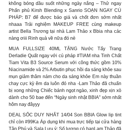
không bóng dầu suốt những ngày nắng – Thử ngay
Phấn phủ Kirsh Blending x Sanrio SOẠN NGAY CÚ
PHÁP: B7 để được báo giá và chốt đơn sớm nhất
nhaaa Trải nghiệm MAKEUP FREE cùng makeup
artist Bella Trương tại nhà Lam Thảo x Bbia nha các
nàng ơiii Rinh quà về nữa đó nè
MUA FULLSIZE 40ML TẶNG Nước Tẩy Trang
Derladie Quất ngay với cú pháp #TIAM nha Tinh Chất
Tiam Vita B3 Source Serum với công thức gồm 10%
Niacinamide và 2% Arbutin phục hồi da sáng khỏe sau
mụn giảm thâm nám cho da sáng khỏe Em này thuần
chay cực kỳ êm da luôn đó nha -Lam Thảo đã chuẩn
bị xong những Chiếc bánh ngọt ngào, xinh đẹp xịn xò
dành cho 50 bae đến “Ngày sinh nhật BBIA” sớm nhất
hôm nay đâyyy
DEAL SỐC DUY NHẤT 14/04 Son BBIA Glow lip tint
chỉ còn #99Ka Áp dụng khi mua trực tiếp tại cửa hàng
Tân Phú và Sala Lưu ý: Số lượng có hạnLam Thảo đã