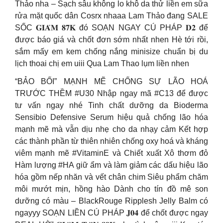
Thảo nha – Sạch sâu không lo khô da thử liền em sữa
rửa mặt quốc dân Cosrx nhaaa Lam Thảo đang SALE
SỐC 𝐆𝐈𝐀̉𝐌 𝟖𝟕𝐊 đó SOẠN NGAY CÚ PHÁP 𝐃𝟐 để
được báo giá và chốt đơn sớm nhất nhen Hè tới rồi,
sắm mấy em kem chống nắng minisize chuẩn bị du
lịch thoai chị em uiii Qua Lam Thao lụm liền nhen
“BẢO BỐI” MẠNH MẼ CHỐNG SỰ LÃO HOÁ
TRƯỚC THỀM #U30 Nhập ngay mã #C13 để được
tư vấn ngay nhé Tinh chất dưỡng da Bioderma
Sensibio Defensive Serum hiệu quả chống lão hóa
mạnh mẽ mà vẫn dịu nhẹ cho da nhạy cảm Kết hợp
các thành phần từ thiên nhiên chống oxy hoá và kháng
viêm mạnh mẽ #VitaminE và Chiết xuất Xô thơm đỏ
Hàm lượng #HA giữ ẩm và làm giảm các dấu hiệu lão
hóa gồm nếp nhăn và vết chân chim Siêu phẩm chăm
môi mướt mịn, hồng hào Dành cho tín đồ mê son
dưỡng có màu – BlackRouge Ripplesh Jelly Balm có
ngayyy SOẠN LIỀN CÚ PHÁP 𝐉𝟎𝟒 để chốt được ngay