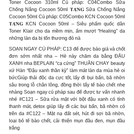
Toner Cocoon 310ml Cú pháp: C04Combo Sữa
Chống Nắng Cocoon 50ml 𝐓𝐀̣̆𝐍𝐆 Sữa Chống Nắng
Cocoon 50ml Cú pháp: C05Combo KCN Cocoon 50ml
𝐓𝐀̣̆𝐍𝐆 KCN Cocoon 50ml – Siêu phẩm quốc dân
Toner Klair cho da mềm mịn, ẩm mượt “Healing” da
những làn da bị tổn thương đó nà
SOẠN NGAY CÚ PHÁP: C13 để được báo giá và chốt
đơn sớm nhất nha – Hè này chăm da bằng ĐẬU
XANH nha BEPLAIN “cạ cứng” THUẦN CHAY beauty
xứ Hàn “Đậu xanh thần kỳ” làm mát làn da mùa hè oi
bứcGiúp thải độc da cực tốt, lấy đi bụi bẩn, bã nhờn
sâu trong lỗ chân lông, đồng thời tẩy tế bào chết nhẹ
nhàng Soạn ngay cú pháp sau để được tư vấn nhanh
nhé #C121 – Sữa rửa mặt với bột đậu xanh có tính
thanh mát, detox giúp lấy đi các bụi bẩn, bã nhờn có
trên da #C122 – Mặt nạ đất sét, hút đi sợi bã nhờn,
loại bỏ tế bào chết, cải thiện mụn đầu đen, mụn đầu
trắng