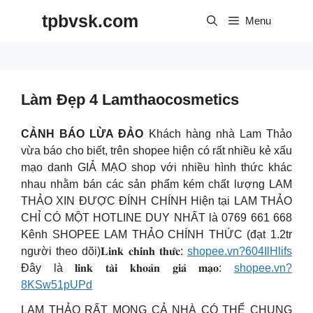
Skip
tpbvsk.com
to
Menu
content
Làm Đẹp 4 Lamthaocosmetics
CẢNH BÁO LỪA ĐẢO
Khách hàng nhà Lam Thảo
vừa báo cho biết, trên shopee hiện có rất nhiều kẻ xấu
mạo danh GIẢ MẠO shop với nhiều hình thức khác
nhau nhằm bán các sản phẩm kém chất lượng LAM
THẢO XIN ĐƯỢC ĐÍNH CHÍNH Hiện tại LAM THẢO
CHỈ CÓ MỘT HOTLINE DUY NHẤT là 0769 661 668
Kênh SHOPEE LAM THẢO CHÍNH THỨC (đạt 1.2tr
người theo dõi)𝐋𝐢𝐧𝐤 𝐜𝐡𝐢́𝐧𝐡 𝐭𝐡𝐮̛́𝐜:
shopee.vn?604IlHlifs
Đây là 𝐥𝐢𝐧𝐤 𝐭𝐚̀𝐢 𝐤𝐡𝐨𝐚̉𝐧 𝐠𝐢𝐚̉ 𝐦𝐚̣𝐨:
shopee.vn?
8KSw51pUPd
LAM THẢO RẤT MONG CẢ NHÀ CÓ THỂ CHUNG