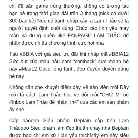
chỉ để săn game trúng thưởng, không có tương tác
bạn bè trong thời gian dài trên 3 tháng (nick có dưới
300 bạn bè) Nếu có tranh chấp xảy ra Lam Thảo sẽ là
người quyết định cuối cùng Chúc các tình yêu may
mắn và đừng quên like FANPAGE LAM THẢO để
nhận được nhiều chương trình cực hot nha
Tậu #BBIA với giá siêu ưu đãi khi nhập mã #BBIA12
Sức hút của màu nâu cam “comback” cực mạnh hè
này #Màu12 Coco lóng lánh, đẹp đuyên duyên dáng
hè này
Không cần che khuyết điểm dày, vẽ tràn viền môi Đây
mới là cách Lam Thảo học vẽ đôi môi “CHỮ M” nè
#Inbox Lam Thảo để nhận “in4” của các em sản phẩm
ấy nhé
Cấp báoooo Siêu phẩm Beplain cập bến Lam
Thảoooo Siêu phẩm làm đẹp thuần chay nhà Beplain
được bao chị em xứ Hàn yêu thíchMấy em này siêu