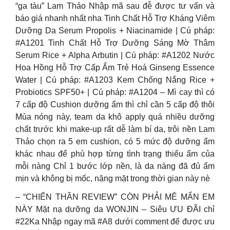
“ga tàu” Lam Thảo Nhập mã sau đễ được tư vấn và
báo giá nhanh nhất nha Tinh Chất Hỗ Trợ Kháng Viêm
Dưỡng Da Serum Propolis + Niacinamide | Cú pháp:
#A1201 Tinh Chất Hỗ Trợ Dưỡng Sáng Mờ Thâm
Serum Rice + Alpha Arbutin | Cú pháp: #A1202 Nước
Hoa Hồng Hỗ Trợ Cấp Ẩm Trẻ Hoá Ginseng Essence
Water | Cú pháp: #A1203 Kem Chống Nắng Rice +
Probiotics SPF50+ | Cú pháp: #A1204 – Mì cay thì có
7 cấp độ Cushion dưỡng ẩm thì chỉ cần 5 cấp độ thôi
Mùa nóng này, team da khô apply quá nhiều dưỡng
chất trước khi make-up rất dễ làm bí da, trôi nền Lam
Thảo chọn ra 5 em cushion, có 5 mức độ dưỡng ẩm
khác nhau để phù hợp từng tình trạng thiếu ẩm của
mỗi nàng Chỉ 1 bước lớp nền, là da nàng đã đủ ẩm
mịn và không bị mốc, nặng mặt trong thời gian này nè
– “CHIẾN THẦN REVIEW” CÒN PHẢI MÊ MẨN EM
NÀY Mặt nạ dưỡng da WONJIN – Siêu ƯU ĐÃI chỉ
#22Ka Nhập ngay mã #A8 dưới comment để được ưu