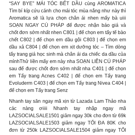
“SAY BYE” MÁI TÓC BẾT DẦU cùng AROMATICA
Tìm bí kíp cứu cánh cho mái tóc mùa nắng như này thì
Aromatica sẽ là lựa chọn chân ái nhen mấy bà uiii
SOẠN NGAY CÚ PHÁP để được nhận báo giá và
chốt đơn sớm nhất nhen C801 | để chọn em tẩy tế bào
chết C802 | để chọn em dầu gội C803 | để chọn em
dầu xả C804 | để chọn em xịt dưỡng tóc – Tìm dòng
tẩy trang giá học sinh mà chân ái da chiếc da dầu của
mìnhThử liền mấy em này nha SOẠN LIỀN CÚ PHÁP
sau để được chốt đơn sớm nhất nha C401 | để chọn
em Tẩy trang Acnes C402 | để chọn em Tẩy trang
Evoluderm C403 | để chọn em Tẩy trang Nivea C404 |
để chọn em Tẩy trang Senz
Nhanh tay săn ngay mã xịn từ Lazada Lam Thảo nha
các nàng ơiiii Nhanh tay nhập ngay mã
LAZSOCIALSALE1501 giảm ngay 30k cho đơn từ 69k
LAZSOCIALSALE1503 giảm ngay TỐI ĐA 80K cho
đơn từ 250k LAZSOCIALSALE1504 giảm ngay TỐI