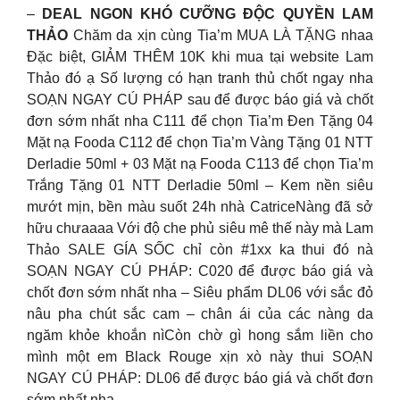
–
DEAL NGON KHÓ CƯỠNG ĐỘC QUYỀN LAM
THẢO
Chăm da xịn cùng Tia’m MUA LÀ TẶNG nhaa
Đặc biệt, GIẢM THÊM 10K khi mua tại website Lam
Thảo đó ạ Số lượng có hạn tranh thủ chốt ngay nha
SOẠN NGAY CÚ PHÁP sau để được báo giá và chốt
đơn sớm nhất nha C111 để chọn Tia’m Đen Tặng 04
Mặt nạ Fooda C112 để chọn Tia’m Vàng Tặng 01 NTT
Derladie 50ml + 03 Mặt nạ Fooda C113 để chọn Tia’m
Trắng Tặng 01 NTT Derladie 50ml – Kem nền siêu
mướt mịn, bền màu suốt 24h nhà CatriceNàng đã sở
hữu chưaaaa Với độ che phủ siêu mê thế này mà Lam
Thảo SALE GÍA SỐC chỉ còn #1xx ka thui đó nà
SOẠN NGAY CÚ PHÁP: C020 để được báo giá và
chốt đơn sớm nhất nha – Siêu phẩm DL06 với sắc đỏ
nâu pha chút sắc cam – chân ái của các nàng da
ngăm khỏe khoắn nìCòn chờ gì hong sắm liền cho
mình một em Black Rouge xịn xò này thui SOẠN
NGAY CÚ PHÁP: DL06 để được báo giá và chốt đơn
sớm nhất nha