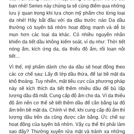
bạn nhé! Series này chúng ta sẽ cùng điểm qua những
lưu ý quan trọng khi lựa chọn mỹ phẩm cho từng loại
da nhé! Hãy bắt đầu với da dầu trước nào Da dầu
thường có tuyến bã nhờn hoạt động mạnh và dễ bị
mụn hơn các loại da khác. Có nhiều nguyên nhân
khiến da tiết dầu không kiểm soát, ví dụ như: Thời tiết
nóng ẩm, kích ứng da, da thiếu độ ẩm, rối loạn nội
tiết…
Vì thế, mỹ phẩm dành cho da dầu sẽ hoạt động theo
các cơ chế sau: Lấy đi lớp dầu thừa, để lại bề mặt da
khô thoáng. Tuy nhiên, mặt tiêu cực của phương pháp
này sẽ kích thích da tiết thêm nhiều dầu để bù lấp
lượng dầu đã mất. Cung cấp độ ẩm cho da. Vì da thiếu
độ ẩm nên cơ thể sẽ tiết thêm dầu để cân bằng lại độ
ẩm trên bề mặt da. Chính vì thế, khi cung cấp đủ ẩm thì
lượng dầu trên da cũng được cân bằng. Ức chế sự
hoạt động của tuyến bã nhờn. Vậy cụ thể thì phải làm
sao đây? Thường xuyên rửa mặt và tránh xa những