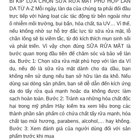
BÍ KÍP LỰA CHỌN SỮA RỬA MẶT PHÙ HỢP LÀN
DA TỪ A-Z Mỗi ngày, làn da của chúng ta phải đối đầu
trực tiếp với hàng loạt các tác động từ bên ngoài như
ô nhiễm môi trường, bụi bẩn, hóa chất, tia UV… Vì thế,
nếu không nhờ sự hỗ trợ đắc lực từ sữa rửa mặt, lỗ
chân lông sẽ bị viêm tắc, từ đó kích thích mụn sinh sôi
và phát triển. Vì vậy chọn đúng SỮA RỬA MẶT là
bước quan trọng đầu tiên để chăm sóc và bảo vệ làn
da. Bước 1: Chọn sữa rửa mặt phù hợp với làn da Ví
dụ, nếu đó là sữa rửa mặt dành cho da dầu, bạn
không nên sử dụng nếu bạn sở hữu làn da khô. Nếu
dùng sai dòng sản phẩm, bạn sẽ dễ dẫn đến kích ứng
da do tẩy rửa quá mạnh hoặc da không được làm
sạch hoàn toàn. Bước 2: Tránh xa những hóa chất độc
hại trong mỹ phẩm Hãy kiểm tra xem liệu trong các
thành phần sản phẩm có chứa chất tẩy rửa mạnh, hóa
chất tạo mùi hương, parabens, alcohol,… hay không.
Bước 3: Xem đánh giá của người dùng đối với sản
phẩm trước khi mua