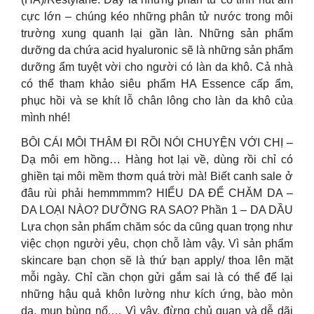
cực lớn – chúng kéo những phân tử nước trong môi
trường xung quanh lại gần làn. Những sản phẩm
dưỡng da chứa acid hyaluronic sẽ là những sản phẩm
dưỡng ẩm tuyệt vời cho người có làn da khô. Cả nhà
có thể tham khảo siêu phẩm HA Essence cấp ẩm,
phục hồi và se khít lỗ chân lông cho làn da khô của
mình nhé!
BÔI CÁI MÔI THÂM ĐI RỒI NÓI CHUYỆN VỚI CHỊ –
Dạ môi em hồng… Hàng hot lại về, dùng rồi chỉ có
ghiền tại môi mềm thơm quá trời mà! Biết canh sale ở
đâu rùi phải hemmmmm? HIỂU DA ĐỂ CHĂM DA –
DA LOẠI NÀO? DƯỠNG RA SAO? Phần 1 – DA DẦU
Lựa chọn sản phẩm chăm sóc da cũng quan trọng như
việc chọn người yêu, chọn chỗ làm vậy. Vì sản phẩm
skincare bạn chọn sẽ là thứ bạn apply/ thoa lên mặt
mỗi ngày. Chỉ cần chọn gửi gắm sai là có thể để lại
những hậu quả khôn lường như kích ứng, bào mòn
da, mụn bùng nổ,… Vì vậy, đừng chủ quan và dễ dãi