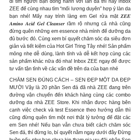
đi tìm người bạn đồng hành với làn da thì hãy inbox
ZEE để cùng nhau tìm “mối lương duyên” hợp ý làn da
bạn nhé! Mấy nay trình làng em Gel rửa mặt 𝒁𝑬𝑬
𝑨𝒎𝒊𝒏𝒐 𝑨𝒄𝒊𝒅 𝑮𝒆𝒍 𝑪𝒍𝒆𝒂𝒏𝒔𝒆𝒓 rầm rộ nhưng cả nhà cũng
đừng quên những em essence nhà mình để dưỡng da
đủ bước đó. Cùng xem bí quyết chăm sóc da siêu đơn
giản và tiết kiệm của Hot Girl Tring Tây nhé! Sản phẩm
mỏng nhẹ dễ dùng, lành tính và dễ kết hợp cùng các
sản phẩm khác nữa đó nha! Inbox ZEE ngay để được
tư vấn tận tình về các vấn đề trên da của bạn nhé
CHĂM SEN ĐÚNG CÁCH – SEN ĐẸP MỘT DA ĐẸP
MƯỜI Vậy là 20 phần Sen đá đã nhà ZEE đang trên
đường vận chuyển đến khách hàng cùng các combo
dưỡng da nhà ZEE Store. Khi nhận được hàng bên
cạnh việc check và test Essence theo hướng dẫn thì
cũng đừng quên tìm một nơi thật lý tưởng để đặt các
em Sen nhé! Nếu bạn vẫn chưa biết cách chăm sóc
Sen đá, thì đừng lo, bí quyết nằm ngay dưới đây Đừng
buồn nếu như bạn chưa kịp tham gia ưu đãi nhận Sen