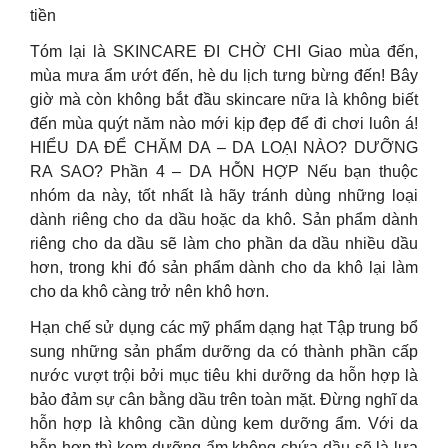
tiền
Tóm lại là SKINCARE ĐI CHỜ CHI Giao mùa đến,
mùa mưa ẩm ướt đến, hè du lịch tưng bừng đến! Bây
giờ mà còn không bắt đầu skincare nữa là không biết
đến mùa quýt năm nào mới kịp đẹp để đi chơi luôn á!
HIỂU DA ĐỂ CHĂM DA – DA LOẠI NÀO? DƯỠNG
RA SAO? Phần 4 – DA HỖN HỢP Nếu bạn thuộc
nhóm da này, tốt nhất là hãy tránh dùng những loại
dành riêng cho da dầu hoặc da khô. Sản phẩm dành
riêng cho da dầu sẽ làm cho phần da dầu nhiều dầu
hơn, trong khi đó sản phẩm dành cho da khô lại làm
cho da khô càng trở nên khô hơn.
Hạn chế sử dụng các mỹ phẩm dạng hạt Tập trung bổ
sung những sản phẩm dưỡng da có thành phần cấp
nước vượt trội bởi mục tiêu khi dưỡng da hỗn hợp là
bảo đảm sự cân bằng dầu trên toàn mặt. Đừng nghĩ da
hỗn hợp là không cần dùng kem dưỡng ẩm. Với da
hỗn hợp thì kem dưỡng ẩm không chứa dầu sẽ là lựa