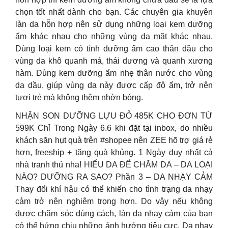
chọn tốt nhất dành cho bạn. Các chuyên gia khuyên
làn da hỗn hợp nên sử dụng những loại kem dưỡng
ẩm khác nhau cho những vùng da mặt khác nhau.
Dùng loại kem có tính dưỡng ẩm cao thân dầu cho
vùng da khô quanh má, thái dương và quanh xương
hàm. Dùng kem dưỡng ẩm nhẹ thân nước cho vùng
da dầu, giúp vùng da này được cấp độ ẩm, trở nên
tươi trẻ mà không thêm nhờn bóng.
NHẬN SON DƯỠNG LỰU ĐỎ 485K CHO ĐƠN TỪ
599K Chỉ Trong Ngày 6.6 khi đặt tại inbox, do nhiều
khách săn hụt quà trên #shopee nên ZEE hõ trợ giá rẻ
hơn, freeship + tặng quà khủng. 1 Ngày duy nhất cả
nhà tranh thủ nha! HIỂU DA ĐỂ CHĂM DA – DA LOẠI
NÀO? DƯỠNG RA SAO? Phần 3 – DA NHẠY CẢM
Thay đổi khí hậu có thể khiến cho tình trạng da nhạy
cảm trở nên nghiêm trọng hơn. Do vậy nếu không
được chăm sóc đúng cách, làn da nhạy cảm của bạn
có thể hứng chịu những ảnh hưởng tiêu cực. Da nhạy