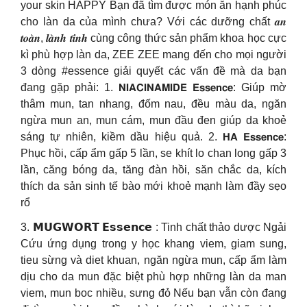
your skin HAPPY Bạn đã tìm được món ăn hạnh phúc
cho làn da của mình chưa? Với các dưỡng chất 𝒂𝒏
𝒕𝒐𝒂̀𝒏, 𝒍𝒂̀𝒏𝒉 𝒕𝒊́𝒏𝒉 cùng công thức sản phẩm khoa học cực
kì phù hợp làn da, ZEE ZEE mang đến cho mọi người
3 dòng #essence giải quyết các vấn đề mà da bạn
đang gặp phải: 1. 𝗡𝗜𝗔𝗖𝗜𝗡𝗔𝗠𝗜𝗗𝗘 𝗘𝘀𝘀𝗲𝗻𝗰𝗲: Giúp mờ
thâm mun, tan nhang, đốm nau, đều màu da, ngăn
ngừa mun an, mun cám, mun đầu đen giúp da khoẻ
sáng tự nhiên, kiềm dầu hiệu quả. 2. 𝗛𝗔 𝗘𝘀𝘀𝗲𝗻𝗰𝗲:
Phục hồi, cấp ẩm gấp 5 lần, se khít lo chan long gấp 3
lần, căng bóng da, tăng đàn hồi, săn chắc da, kích
thích da sản sinh tế bào mới khoẻ mạnh làm đầy sẹo
rổ
3. 𝗠𝗨𝗚𝗪𝗢𝗥𝗧 𝗘𝘀𝘀𝗲𝗻𝗰𝗲 : Tinh chất thảo dược Ngải
Cứu ứng dụng trong y học khang viem, giam sung,
tieu sừng và diet khuan, ngăn ngừa mun, cấp ẩm làm
dịu cho da mun đặc biệt phù hợp những làn da man
viem, mun boc nhiều, sưng đỏ Nếu bạn vẫn còn đang