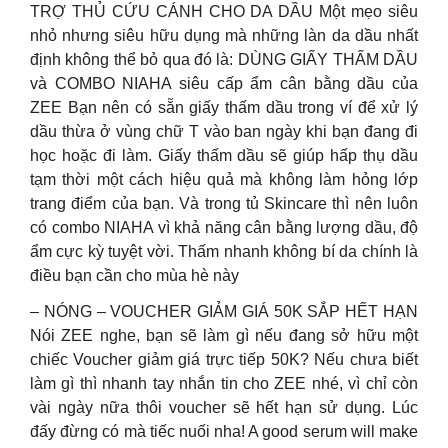
TRỢ THỦ CỨU CÁNH CHO DA DẦU Một mẹo siêu
nhỏ nhưng siêu hữu dụng mà những làn da dầu nhất
định không thể bỏ qua đó là: DÙNG GIẤY THẤM DẦU
và COMBO NIAHA siêu cấp ẩm cân bằng dầu của
ZEE Bạn nên có sẵn giấy thấm dầu trong ví để xử lý
dầu thừa ở vùng chữ T vào ban ngày khi bạn đang đi
học hoặc đi làm. Giấy thấm dầu sẽ giúp hấp thụ dầu
tạm thời một cách hiệu quả mà không làm hỏng lớp
trang điểm của bạn. Và trong tủ Skincare thì nên luôn
có combo NIAHA vì khả năng cân bằng lượng dầu, độ
ẩm cực kỳ tuyệt vời. Thấm nhanh không bí da chính là
điều bạn cần cho mùa hè này
– NÓNG – VOUCHER GIẢM GIÁ 50K SẮP HẾT HẠN
Nói ZEE nghe, bạn sẽ làm gì nếu đang sở hữu một
chiếc Voucher giảm giá trực tiếp 50K? Nếu chưa biết
làm gì thì nhanh tay nhắn tin cho ZEE nhé, vì chỉ còn
vài ngày nữa thôi voucher sẽ hết hạn sử dụng. Lúc
đấy đừng có mà tiếc nuối nha! A good serum will make