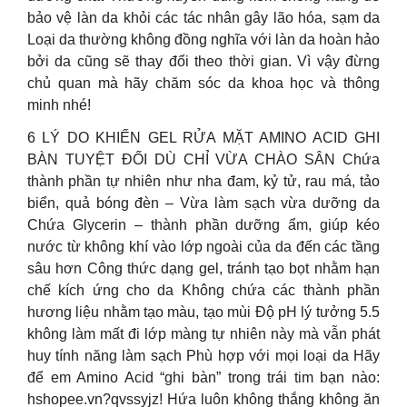
bảo vệ làn da khỏi các tác nhân gây lão hóa, sạm da
Loại da thường không đồng nghĩa với làn da hoàn hảo
bởi da cũng sẽ thay đổi theo thời gian. Vì vậy đừng
chủ quan mà hãy chăm sóc da khoa học và thông
minh nhé!
6 LÝ DO KHIẾN GEL RỬA MẶT AMINO ACID GHI
BÀN TUYỆT ĐỐI DÙ CHỈ VỪA CHÀO SÂN Chứa
thành phần tự nhiên như nha đam, kỷ tử, rau má, tảo
biển, quả bóng đèn – Vừa làm sạch vừa dưỡng da
Chứa Glycerin – thành phần dưỡng ẩm, giúp kéo
nước từ không khí vào lớp ngoài của da đến các tầng
sâu hơn Công thức dạng gel, tránh tạo bọt nhằm hạn
chế kích ứng cho da Không chứa các thành phần
hương liệu nhằm tạo màu, tạo mùi Độ pH lý tưởng 5.5
không làm mất đi lớp màng tự nhiên này mà vẫn phát
huy tính năng làm sạch Phù hợp với mọi loại da Hãy
để em Amino Acid “ghi bàn” trong trái tim bạn nào:
hshopee.vn?qvssyjz! Hứa luôn không thắng không ăn