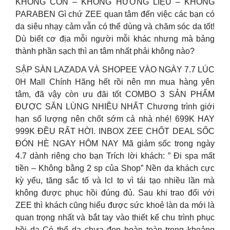
KHÔNG CỒN – KHÔNG HƯƠNG LIỆU – KHÔNG
PARABEN Gì chứ ZEE quan tâm đến việc các bạn có
da siêu nhạy cảm vẫn có thể dùng và chăm sóc da tốt!
Dù biết cơ địa mỗi người mỗi khác nhưng mà bảng
thành phần sạch thì an tâm nhất phải không nào?
SẬP SÀN LAZADA VÀ SHOPEE VÀO NGÀY 7.7 LÚC
0H Mall Chính Hãng hết rồi nên mn mua hàng yên
tâm, đã vậy còn ưu đãi tốt COMBO 3 SẢN PHẨM
ĐƯỢC SĂN LÙNG NHIỀU NHẤT Chương trình giới
hạn số lượng nên chốt sớm cả nhà nhé! 699K HAY
999K ĐỀU RẤT HỜI. INBOX ZEE CHỐT DEAL SỐC
ĐÓN HÈ NGAY HÔM NAY Mã giảm sốc trong ngày
4.7 dành riêng cho bạn Trích lời khách: ” Đi spa mất
tiền – Không bằng 2 sp của Shop” Nền da khách cực
kỳ yếu, tăng sắc tố và lcl to vì tái tạo nhiều lần mà
không được phục hồi đúng đủ. Sau khi trao đổi với
ZEE thì khách cũng hiểu được sức khoẻ làn da mới là
quan trọng nhất và bắt tay vào thiết kế chu trình phục
hồi da Có thể da chưa đẹp hoàn toàn trong khoảng