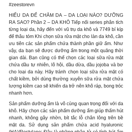
#zeestorevn
HIỂU DA ĐỂ CHĂM DA – DA LOẠI NÀO? DƯỠNG
RA SAO? Phần 2 – DA KHÔ Tiếp nối series phân tích
từng loại da, hãy đến với vũ trụ da khô và 7749 bí kíp
để thâu tóm Khi chọn sữa rửa mặt cho làn da khô, cần
ưu tiên các sản phẩm chứa thành phần giữ ẩm. Như
vậy, da bạn sẽ được dưỡng ẩm trong một quãng thời
gian dài. Bạn cũng có thể chọn các loại sữa rửa mặt
chứa dầu tự nhiên, lô hội, dầu dừa, dầu jojoba và bơ
cho loại da này. Hãy tránh chọn loại sữa rửa mặt có
chất kiềm, bởi dùng thường xuyên sữa rửa mặt chứa
lượng kiềm cao sẽ khiến da trở nên khô ráp, bong tróc
nhanh hơn.
Sản phẩm dưỡng ẩm là vô cùng quan trọng đối với da
khô. Hãy chọn các sản phẩm dưỡng ẩm giúp thấm hút
nhanh, không gây nhờn, bít tắc lỗ chân lông trên bề
mặt da. Sử dụng sản phẩm chứa acid hyaluronic
(HA)/Restylane: Đây là những phân tử có tính hút ẩm