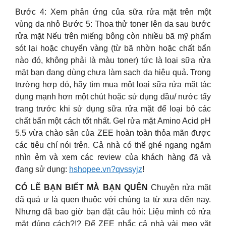
Bước 4: Xem phản ứng của sữa rửa mặt trên một
vùng da nhỏ Bước 5: Thoa thử toner lên da sau bước
rửa mặt Nếu trên miếng bông còn nhiều bã mỹ phẩm
sót lại hoặc chuyển vàng (từ bã nhờn hoặc chất bẩn
nào đó, không phải là màu toner) tức là loại sữa rửa
mặt bạn đang dùng chưa làm sạch da hiệu quả. Trong
trường hợp đó, hãy tìm mua một loại sữa rửa mặt tác
dụng mạnh hơn một chút hoặc sử dụng dầu/ nước tẩy
trang trước khi sử dụng sữa rửa mặt để loại bỏ các
chất bẩn một cách tốt nhất. Gel rửa mặt Amino Acid pH
5.5 vừa chào sân của ZEE hoàn toàn thỏa mãn được
các tiêu chí nói trên. Cả nhà có thể ghé ngang ngắm
nhìn ẻm và xem các review của khách hàng đã và
đang sử dụng:
hshopee.vn?qvssyjz
!
CÓ LẼ BẠN BIẾT MÀ BẠN QUÊN
Chuyện rửa mặt
đã quá ư là quen thuộc với chúng ta từ xưa đến nay.
Nhưng đã bao giờ bạn đặt câu hỏi: Liệu mình có rửa
mặt đúng cách?!? Để ZEE nhắc cả nhà vài mẹo vặt