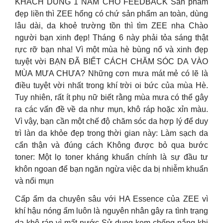
KHÁCH DÙNG 1 NĂM CHO FEEDBACK Sản phẩm
đẹp liền thì ZEE hổng có chứ sản phẩm an toàn, dùng
lâu dài, da khoẻ trường tồn thì tìm ZEE nha Chào
người bạn xinh đẹp! Tháng 6 này phải tỏa sáng thật
rực rỡ bạn nha! Vì một mùa hè bùng nổ và xinh đẹp
tuyệt vời BẠN ĐÃ BIẾT CÁCH CHĂM SÓC DA VÀO
MÙA MƯA CHƯA? Những cơn mưa mát mẻ có lẽ là
điều tuyệt vời nhất trong khí trời oi bức của mùa Hè.
Tuy nhiên, rất ít phụ nữ biết rằng mùa mưa có thể gây
ra các vấn đề về da như mụn, khô ráp hoặc xỉn màu.
Vì vậy, bạn cần một chế độ chăm sóc da hợp lý để duy
trì làn da khỏe đẹp trong thời gian này: Làm sạch da
cẩn thận và đúng cách Không được bỏ qua bước
toner: Một lọ toner kháng khuẩn chính là sự đầu tư
khôn ngoan để bạn ngăn ngừa việc da bị nhiễm khuẩn
và nổi mụn
Cấp ẩm da chuyên sâu với HA Essence của ZEE vì
khí hậu nóng ẩm luôn là nguyên nhân gây ra tình trạng
da khô ráp vì mất nước Sử dụng kem chống nắng khi