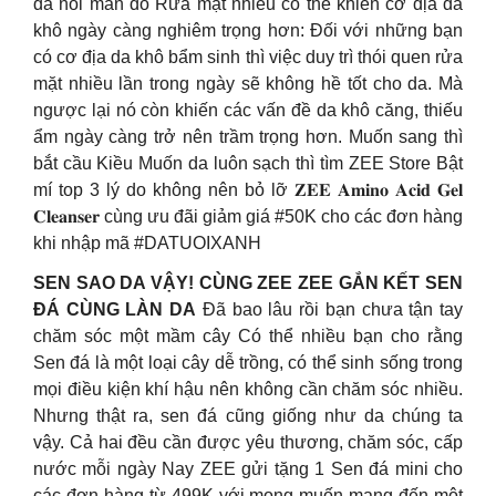
da nổi mẩn đỏ Rửa mặt nhiều có thể khiến cơ địa da
khô ngày càng nghiêm trọng hơn: Đối với những bạn
có cơ địa da khô bẩm sinh thì việc duy trì thói quen rửa
mặt nhiều lần trong ngày sẽ không hề tốt cho da. Mà
ngược lại nó còn khiến các vấn đề da khô căng, thiếu
ẩm ngày càng trở nên trầm trọng hơn. Muốn sang thì
bắt cầu Kiều Muốn da luôn sạch thì tìm ZEE Store Bật
mí top 3 lý do không nên bỏ lỡ 𝐙𝐄𝐄 𝐀𝐦𝐢𝐧𝐨 𝐀𝐜𝐢𝐝 𝐆𝐞𝐥
𝐂𝐥𝐞𝐚𝐧𝐬𝐞𝐫 cùng ưu đãi giảm giá #50K cho các đơn hàng
khi nhập mã #DATUOIXANH
SEN SAO DA VẬY! CÙNG ZEE ZEE GẮN KẾT SEN
ĐÁ CÙNG LÀN DA
Đã bao lâu rồi bạn chưa tận tay
chăm sóc một mầm cây Có thể nhiều bạn cho rằng
Sen đá là một loại cây dễ trồng, có thể sinh sống trong
mọi điều kiện khí hậu nên không cần chăm sóc nhiều.
Nhưng thật ra, sen đá cũng giống như da chúng ta
vậy. Cả hai đều cần được yêu thương, chăm sóc, cấp
nước mỗi ngày Nay ZEE gửi tặng 1 Sen đá mini cho
các đơn hàng từ 499K với mong muốn mang đến một