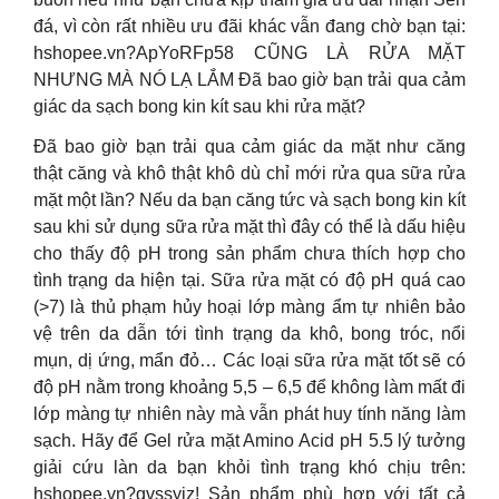
đá, vì còn rất nhiều ưu đãi khác vẫn đang chờ bạn tại:
hshopee.vn?ApYoRFp58 CŨNG LÀ RỬA MẶT
NHƯNG MÀ NÓ LẠ LẮM Đã bao giờ bạn trải qua cảm
giác da sạch bong kin kít sau khi rửa mặt?
Đã bao giờ bạn trải qua cảm giác da mặt như căng
thật căng và khô thật khô dù chỉ mới rửa qua sữa rửa
mặt một lần? Nếu da bạn căng tức và sạch bong kin kít
sau khi sử dụng sữa rửa mặt thì đây có thể là dấu hiệu
cho thấy độ pH trong sản phẩm chưa thích hợp cho
tình trạng da hiện tại. Sữa rửa mặt có độ pH quá cao
(>7) là thủ phạm hủy hoại lớp màng ẩm tự nhiên bảo
vệ trên da dẫn tới tình trạng da khô, bong tróc, nổi
mụn, dị ứng, mẩn đỏ… Các loại sữa rửa mặt tốt sẽ có
độ pH nằm trong khoảng 5,5 – 6,5 để không làm mất đi
lớp màng tự nhiên này mà vẫn phát huy tính năng làm
sạch. Hãy để Gel rửa mặt Amino Acid pH 5.5 lý tưởng
giải cứu làn da bạn khỏi tình trạng khó chịu trên:
hshopee.vn?qvssyjz! Sản phẩm phù hợp với tất cả