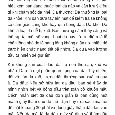
hiểu xem bạn đang thuộc loại da nào và cần lưu ý điều
gì khi chăm sóc da nhé! Da thường: Da thường là loại
da khỏe. Khi bạn đưa tay lên mặt để kiểm tra sẽ không
có cảm giác căng khô hay quá bóng dầu. Da khô: Da
khô là loại da dễ bị khô. Bạn thường cảm thấy căng và
thô ráp tại một số vùng. Loại da này có ưu điểm là lỗ
chân lông nhỏ do lỗ nang lông không giãn nở nhiều để
thực hiện chức năng tiết bã nhờn. Da dựa vào lượng
dầu tự nhiên để giữ ẩm.
Khi không sản xuất dầu, da trở nên thô sần, khô và
nhăn. Dầu là một phần quan trọng của da. Tuy nhiên,
đối với làn da khô, lượng dầu thường sản xuất ra quá
ít. Da dầu: Nếu sở hữu làn da dầu, bạn sẽ thấy da
mình nhờn bết và bóng dầu trên toàn bộ khuôn mặt.
Cách nhận biết da dầu đơn giản là bạn dùng một
mảnh giấy thấm dầu để thử. Bạn hãy rửa sạch mặt rồi
để mặt khoảng 30 phút và dùng giấy thấm dầu lau vào
mặt. Nếu da mặt là da dầu, giấy sẽ dính và thấm dầu