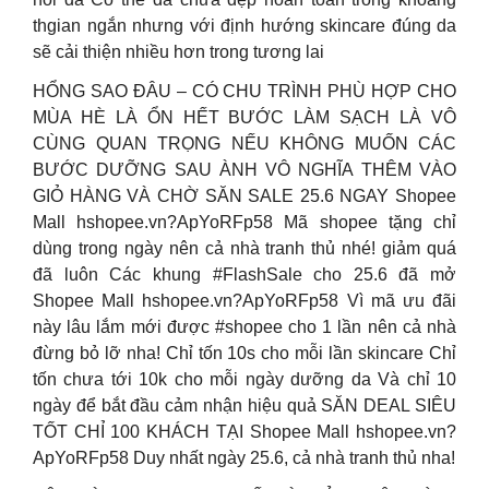
thgian ngắn nhưng với định hướng skincare đúng da
sẽ cải thiện nhiều hơn trong tương lai
HỔNG SAO ĐÂU – CÓ CHU TRÌNH PHÙ HỢP CHO
MÙA HÈ LÀ ỔN HẾT BƯỚC LÀM SẠCH LÀ VÔ
CÙNG QUAN TRỌNG NẾU KHÔNG MUỐN CÁC
BƯỚC DƯỠNG SAU ÀNH VÔ NGHĨA THÊM VÀO
GIỎ HÀNG VÀ CHỜ SĂN SALE 25.6 NGAY Shopee
Mall hshopee.vn?ApYoRFp58 Mã shopee tặng chỉ
dùng trong ngày nên cả nhà tranh thủ nhé! giảm quá
đã luôn Các khung #FlashSale cho 25.6 đã mở
Shopee Mall hshopee.vn?ApYoRFp58 Vì mã ưu đãi
này lâu lắm mới được #shopee cho 1 lần nên cả nhà
đừng bỏ lỡ nha! Chỉ tốn 10s cho mỗi lần skincare Chỉ
tốn chưa tới 10k cho mỗi ngày dưỡng da Và chỉ 10
ngày để bắt đầu cảm nhận hiệu quả SĂN DEAL SIÊU
TỐT CHỈ 100 KHÁCH TẠI Shopee Mall hshopee.vn?
ApYoRFp58 Duy nhất ngày 25.6, cả nhà tranh thủ nha!