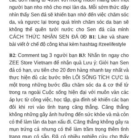
người bạn nho nhỏ cho mọi làn da. Mỗi sớm thức dậy
nhìn thấy Sen đá sẽ khiến bạn nhớ đến việc chăm sóc
da, và ngược lại trong quá trình chăm sóc da bạn sẽ
không thể quên tưới nước cho Sen đá của mình
CÁCH THỨC NHẬN SEN ĐÁ 0Đ 𝐁𝟏: Like và share
bài viết ở chế độ công khai kèm hashtag #zeelifestyle
𝐁𝟐: Comment tag 3 người bạn 𝐁𝟑: Nhắn tin ngay cho
ZEE Store Vietnam để nhận quà Lưu ý: Giới hạn Sen
đá có hạn, ưu tiên cho 20 đơn hàng nhanh tay nhất và
thực hiện đủ các bước trên LỐI SỐNG TÍCH CỰC là
một trong những bước đầu chăm sóc da & cơ thể từ
trong ra ngoài Cuộc sống hiện đại với muôn vàn các
áp lực từ công việc, học tập, gia đình sẽ khiến các bạn
đôi khi rơi vào tình trạng căng thẳng. Căng thẳng
không những gây ảnh hưởng đến sức khỏe và mà còn
có thể làm làn da bạn xấu đi. Căng thẳng không gây ra
mụn trứng cá nhưng có thể làm trầm trọng thêm tình
trạng mụn có sẵn. Đã có nhiều nghiên cứu cho thấy