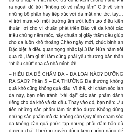
ra ngoài dù trời “không có vẻ nắng lắm” Giữ vệ sinh
những bộ phận hay tiếp xúc với da mặt như tóc, tay…
vì trời mưa với môi trường ẩm ướt luôn tạo điều kiện
thuận lợi cho vi khuẩn phát triển Bảo vệ da khỏi các
triệu chứng nấm mốc, hãy chuẩn bị giấy thấm dầu giúp
cho da luôn khô thoáng Chào ngày mới, chúc bình an
Đặc biệt là điều quan trọng nhắc lại 3 lần Nửa năm trôi
qua rồi, làm gì thì làm cũng phải yêu thương bản thân
“nhiều chút” nha cả nhà mình ới!
– HIỂU DA ĐỂ CHĂM DA – DA LOẠI NÀO? DƯỠNG
RA SAO? Phần 5 – DA THƯỜNG Da thường không
quá khô cũng không quá dầu. Vì thế, khi chăm sóc làn
da này, bạn nên tránh “xài đại” các sản phẩm dành
riêng cho da khô và da dầu. Thay vào đó, bạn nên: Ưu
tiên những sản phẩm làm từ thảo dược Không dùng
những sản phẩm mà da không cần Quy trình chăm sóc
da không cần quá phức tạp nhưng phải đảm bảo đủ
dưỡng chất Thường xuyên dùng kem chống nắng để