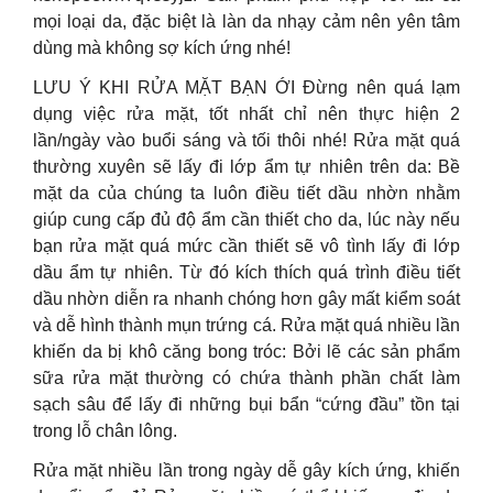
mọi loại da, đặc biệt là làn da nhạy cảm nên yên tâm
dùng mà không sợ kích ứng nhé!
LƯU Ý KHI RỬA MẶT BẠN ỚI Đừng nên quá lạm
dụng việc rửa mặt, tốt nhất chỉ nên thực hiện 2
lần/ngày vào buổi sáng và tối thôi nhé! Rửa mặt quá
thường xuyên sẽ lấy đi lớp ẩm tự nhiên trên da: Bề
mặt da của chúng ta luôn điều tiết dầu nhờn nhằm
giúp cung cấp đủ độ ẩm cần thiết cho da, lúc này nếu
bạn rửa mặt quá mức cần thiết sẽ vô tình lấy đi lớp
dầu ẩm tự nhiên. Từ đó kích thích quá trình điều tiết
dầu nhờn diễn ra nhanh chóng hơn gây mất kiểm soát
và dễ hình thành mụn trứng cá. Rửa mặt quá nhiều lần
khiến da bị khô căng bong tróc: Bởi lẽ các sản phẩm
sữa rửa mặt thường có chứa thành phần chất làm
sạch sâu để lấy đi những bụi bẩn “cứng đầu” tồn tại
trong lỗ chân lông.
Rửa mặt nhiều lần trong ngày dễ gây kích ứng, khiến