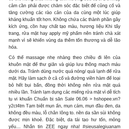
cảm cần phải được chăm sóc đặc biệt để củng cố và
tăng cường các rào cản của da cùng một lúc giúp
kháng khuẩn tốt hơn. Không chứa các thành phần gây
kích ứng, cồn hay chất tạo màu, hương liệu Khi tẩy
trang, rửa mặt hay apply mỹ phẩm nên tránh chà xát
mạnh vì sẽ khiến vùng da thêm tổn thương và dễ lão
hóa.
Có thể massage nhẹ nhàng theo chiều đi lên của
khuôn mặt để thư giãn và giúp lưu thông mạch máu
dưới da. Tránh dùng nước quá nóng/ quá lạnh để rửa
mặt. Hãy làm sạch ở cả cổ và đường viền hàm để loại
bỏ hết bụi bẩn, đồng thời không nên rửa mặt quá
nhiều lần. Tránh lạm dụng các miếng rửa mặt vì dễ tích
tụ vi khuẩn Chuẩn bị săn Sale 06.06 > hshopee.vn?
y2ct4tm Tạm biệt mụn ẩn, mụn cám, mụn đầu đen, da
không đều màu, lỗ chân lông to. nền da sần sùi không
được mịn khoẻ. Đặc biệt, da tái tạo hư tổn, mỏng
yếu… Nhắn tin ZEE ngay nha! #sieusalegiuanam