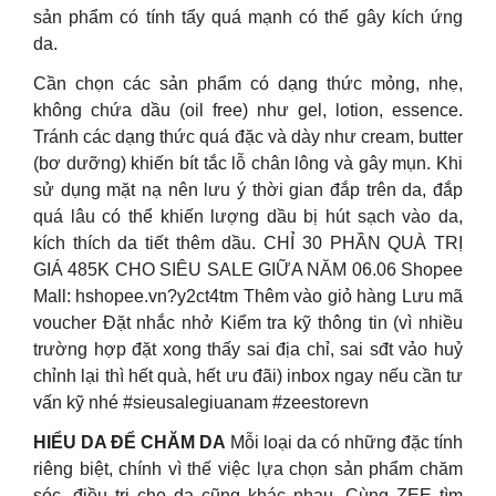
sản phẩm có tính tẩy quá mạnh có thể gây kích ứng
da.
Cần chọn các sản phẩm có dạng thức mỏng, nhẹ,
không chứa dầu (oil free) như gel, lotion, essence.
Tránh các dạng thức quá đặc và dày như cream, butter
(bơ dưỡng) khiến bít tắc lỗ chân lông và gây mụn. Khi
sử dụng mặt nạ nên lưu ý thời gian đắp trên da, đắp
quá lâu có thể khiến lượng dầu bị hút sạch vào da,
kích thích da tiết thêm dầu. CHỈ 30 PHẦN QUÀ TRỊ
GIÁ 485K CHO SIÊU SALE GIỮA NĂM 06.06 Shopee
Mall: hshopee.vn?y2ct4tm Thêm vào giỏ hàng Lưu mã
voucher Đặt nhắc nhở Kiểm tra kỹ thông tin (vì nhiều
trường hợp đặt xong thấy sai địa chỉ, sai sđt vảo huỷ
chỉnh lại thì hết quà, hết ưu đãi) inbox ngay nếu cần tư
vấn kỹ nhé #sieusalegiuanam #zeestorevn
HIỂU DA ĐỂ CHĂM DA
Mỗi loại da có những đặc tính
riêng biệt, chính vì thế việc lựa chọn sản phẩm chăm
sóc, điều trị cho da cũng khác nhau. Cùng ZEE tìm