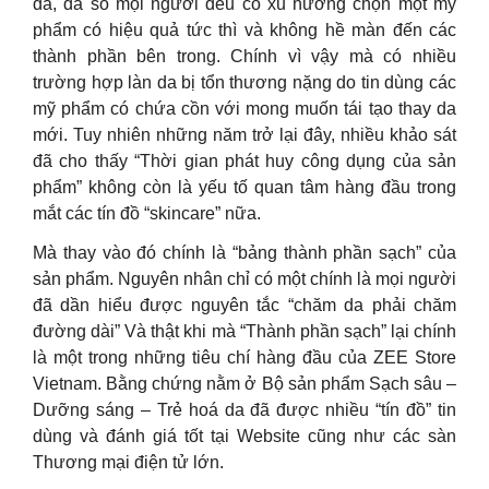
da, đa số mọi người đều có xu hướng chọn một mỹ
phẩm có hiệu quả tức thì và không hề màn đến các
thành phần bên trong. Chính vì vậy mà có nhiều
trường hợp làn da bị tổn thương nặng do tin dùng các
mỹ phẩm có chứa cồn với mong muốn tái tạo thay da
mới. Tuy nhiên những năm trở lại đây, nhiều khảo sát
đã cho thấy “Thời gian phát huy công dụng của sản
phẩm” không còn là yếu tố quan tâm hàng đầu trong
mắt các tín đồ “skincare” nữa.
Mà thay vào đó chính là “bảng thành phần sạch” của
sản phẩm. Nguyên nhân chỉ có một chính là mọi người
đã dần hiểu được nguyên tắc “chăm da phải chăm
đường dài” Và thật khi mà “Thành phần sạch” lại chính
là một trong những tiêu chí hàng đầu của ZEE Store
Vietnam. Bằng chứng nằm ở Bộ sản phẩm Sạch sâu –
Dưỡng sáng – Trẻ hoá da đã được nhiều “tín đồ” tin
dùng và đánh giá tốt tại Website cũng như các sàn
Thương mại điện tử lớn.