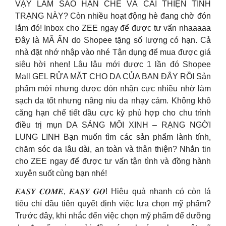
VẬY LÀM SAO HẠN CHẾ VÀ CẢI THIỆN TÌNH
TRẠNG NÀY? Còn nhiều hoạt động hè đang chờ đón
lắm đó! Inbox cho ZEE ngay để được tư vấn nhaaaaa
Đây là MÃ ẨN do Shopee tặng số lượng có hạn. Cả
nhà đặt nhớ nhập vào nhé Tận dụng để mua được giá
siêu hời nhen! Lâu lâu mới được 1 lần đó Shopee
Mall GEL RỬA MẶT CHO DA CỦA BẠN ĐÂY RỒI Sản
phẩm mới nhưng được đón nhận cực nhiều nhờ làm
sạch da tốt nhưng nâng niu da nhạy cảm. Không khô
căng hạn chế tiết dầu cực kỳ phù hợp cho chu trình
điều trị mụn DA SÁNG MÔI XINH – RẠNG NGỜI
LUNG LINH Bạn muốn tìm các sản phẩm lành tính,
chăm sóc da lâu dài, an toàn và thân thiện? Nhắn tin
cho ZEE ngay để được tư vấn tận tình và đồng hành
xuyên suốt cùng bạn nhé!
𝑬𝑨𝑺𝒀 𝑪𝑶𝑴𝑬, 𝑬𝑨𝑺𝒀 𝑮𝑶! Hiệu quả nhanh có còn lá
tiêu chí đầu tiên quyết định việc lựa chọn mỹ phẩm?
Trước đây, khi nhắc đến việc chọn mỹ phẩm để dưỡng