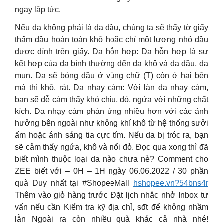
ngay lập tức.
Nếu da không phải là da dầu, chúng ta sẽ thấy tờ giấy
thấm dầu hoàn toàn khô hoặc chỉ một lượng nhỏ dầu
được dính trên giấy. Da hỗn hợp: Da hỗn hợp là sự
kết hợp của da bình thường đến da khô và da dầu, da
mụn. Da sẽ bóng dầu ở vùng chữ (T) còn ở hai bên
má thì khô, rát. Da nhạy cảm: Với làn da nhạy cảm,
bạn sẽ dễ cảm thấy khó chịu, đỏ, ngứa với những chất
kích. Da nhạy cảm phản ứng nhiều hơn với các ảnh
hưởng bên ngoài như không khí khô từ hệ thống sưởi
ấm hoặc ánh sáng tia cực tím. Nếu da bị tróc ra, bạn
sẽ cảm thấy ngứa, khô và nổi đỏ. Đọc qua xong thì đã
biết mình thuộc loại da nào chưa nè? Comment cho
ZEE biết với – 0H – 1H ngày 06.06.2022 / 30 phần
quà Duy nhất tại #ShopeeMall
hshopee.vn?54bns4r
Thêm vào giỏ hàng trước Đặt lịch nhắc nhở Inbox tư
vấn nếu cần Kiểm tra kỹ địa chỉ, sđt để không nhầm
lẫn Ngoài ra còn nhiều quà khác cả nhà nhé!