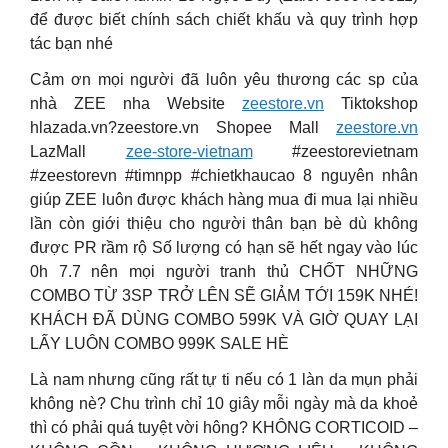
để được biết chính sách chiết khấu và quy trình hợp
tác bạn nhé
Cảm ơn mọi người đã luôn yêu thương các sp của
nhà ZEE nha Website
zeestore.vn
Tiktokshop
hlazada.vn?zeestore.vn Shopee Mall
zeestore.vn
LazMall
zee-store-vietnam
#zeestorevietnam
#zeestorevn #timnpp #chietkhaucao 8 nguyên nhân
giúp ZEE luôn được khách hàng mua đi mua lại nhiều
lần còn giới thiệu cho người thân bạn bè dù không
được PR rầm rộ Số lượng có hạn sẽ hết ngay vào lúc
0h 7.7 nên mọi người tranh thủ CHỐT NHỮNG
COMBO TỪ 3SP TRỞ LÊN SẼ GIẢM TỚI 159K NHÉ!
KHÁCH ĐÃ DÙNG COMBO 599K VÀ GIỜ QUAY LẠI
LẤY LUÔN COMBO 999K SALE HÈ
Là nam nhưng cũng rất tự ti nếu có 1 làn da mụn phải
không nè? Chu trình chỉ 10 giây mỗi ngày mà da khoẻ
thì có phải quá tuyệt vời hông? KHÔNG CORTICOID –