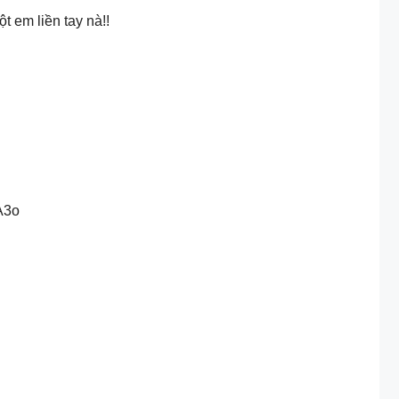
 em liền tay nà!!
OA3o