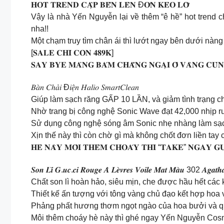
𝐇𝐎𝐓 𝐓𝐑𝐄𝐍𝐃 𝐂𝐀̣̂𝐏 𝐁𝐄̂́𝐍 𝐋𝐄̂𝐍 Đ𝐎̛𝐍 𝐊𝐄̉𝐎 𝐋𝐎̛̃
Vậy là nhà Yến Nguyễn lại về thêm “ê hề” hot trend 
nha!!
Một chạm truy tìm chân ái thì lướt ngay bên dưới nàng
[𝐒𝐀𝐋𝐄 𝐂𝐇𝐈̉ 𝐂𝐎̀𝐍 𝟒𝟖𝟗𝐊]
𝐒𝐀𝐘 𝐁𝐘𝐄 𝐌𝐀̉𝐍𝐆 𝐁𝐀́𝐌 𝐂𝐇𝐀̆̉𝐍𝐆 𝐍𝐆𝐀̣𝐈 𝐎̂́ 𝐕𝐀̀𝐍𝐆 𝐂𝐔̀
𝐵𝑎̀𝑛 𝐶ℎ𝑎̉𝑖 Đ𝑖𝑒̣̂𝑛 𝐻𝑎𝑙𝑖𝑜 𝑆𝑚𝑎𝑟𝑡𝐶𝑙𝑒𝑎𝑛
Giúp làm sạch răng GẤP 10 LẦN, và giảm tình trạng
Nhờ trang bị công nghệ Sonic Wave đạt 42,000 nhịp ru
Sử dụng công nghệ sóng âm Sonic nhẹ nhàng làm sạch
Xịn thế này thì còn chờ gì mà không chốt đơn liền tay
𝐇𝐄̀ 𝐍𝐀̀𝐘 𝐌𝐎̂𝐈 𝐓𝐇𝐄̂𝐌 𝐂𝐇𝐎𝐀́𝐘 𝐓𝐇𝐈̀ “𝐓𝐀𝐊𝐄” 𝐍𝐆𝐀𝐘 𝐆
𝑺𝒐𝒏 𝑳𝒊̀ 𝑮.𝒖𝒄.𝒄𝒊 𝑹𝒐𝒖𝒈𝒆 𝑨̀ 𝑳𝒆̀𝒗𝒓𝒆𝒔 𝑽𝒐𝒊𝒍𝒆 𝑴𝒂𝒕 𝑴𝒂̀𝒖 302 𝑨𝒈𝒂𝒕𝒉
Chất son lì hoàn hảo, siêu mịn, che được hầu hết các
Thiết kế ấn tượng với tông vàng chủ đạo kết hợp hoa v
Phảng phất hương thơm ngọt ngào của hoa bưởi và q
Môi thêm choáy hè này thì ghé ngay Yến Nguyễn Cosm