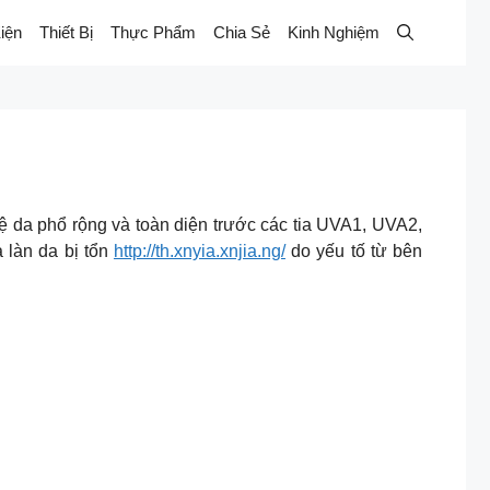
iện
Thiết Bị
Thực Phẩm
Chia Sẻ
Kinh Nghiệm
 cấp khả năng bảo vệ da phổ rộng và toàn diện trước các tia UVA1, UVA2,
 làn da bị tổn
http://th.xnyia.xnjia.ng/
do yếu tố từ bên