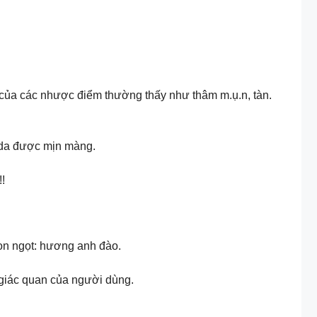
của các nhược điểm thường thấy như thâm m.ụ.n, tàn.
p da được mịn màng.
!
on ngọt: hương anh đào.
 giác quan của người dùng.