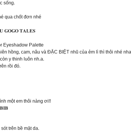
ức sống.
 mau ghé qua chốt đơn nhé
𝐄̂𝐔 𝐆𝐎𝐆𝐎 𝐓𝐀𝐋𝐄𝐒
r Eyeshadow Palette
ên hồng, cam, nâu và ĐẶC BIỆT nhũ của ẻm lì thì thôi nhé nh
còn y thinh luôn nh.a.
rên rồi đó.
nh một em thôi nàng ơi!!
𝐁𝐈𝐁
sót trên bề mặt da.