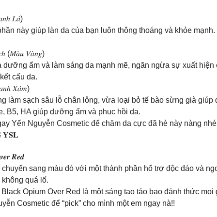
𝑎𝑛ℎ 𝐿𝑎́)
h phần này giúp làn da của bạn luôn thông thoáng và khỏe mạnh.
𝑢𝑐ℎ (𝑀𝑎̀𝑢 𝑉𝑎̀𝑛𝑔)
uả dưỡng ẩm và làm sáng da mạnh mẽ, ngăn ngừa sự xuất hiện 
kết cấu da.
𝑋𝑎𝑛ℎ 𝑋𝑎́𝑚)
ụng làm sạch sâu lỗ chân lông, vừa loại bỏ tế bào sừng già giú
e, B5, HA giúp dưỡng ẩm và phục hồi da.
 ngay Yến Nguyễn Cosmetic để chăm da cực đã hè này nàng nhé!
 𝐘𝐒𝐋
𝒗𝒆𝒓 𝑹𝒆𝒅
g chuyển sang màu đỏ với một thành phần hổ trợ độc đáo và ng
 không quá lố.
, Black Opium Over Red là một sáng tạo táo bạo đánh thức mọi
uyễn Cosmetic để “pick” cho mình một em ngay nà!!