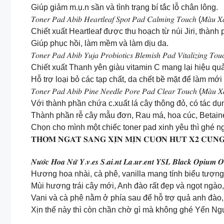
Giúp giảm m.ụ.n sần và tình trạng bí tắc lỗ chân lông.
𝑇𝑜𝑛𝑒𝑟 𝑃𝑎𝑑 𝐴𝑏𝑖𝑏 𝐻𝑒𝑎𝑟𝑡𝑙𝑒𝑎𝑓 𝑆𝑝𝑜𝑡 𝑃𝑎𝑑 𝐶𝑎𝑙𝑚𝑖𝑛𝑔 𝑇𝑜𝑢𝑐ℎ (𝑀𝑎̀𝑢 𝑋
Chiết xuất Heartleaf được thu hoạch từ núi Jiri, thàn
Giúp phục hồi, làm mềm và làm dịu da.
𝑇𝑜𝑛𝑒𝑟 𝑃𝑎𝑑 𝐴𝑏𝑖𝑏 𝑌𝑢𝑗𝑎 𝑃𝑟𝑜𝑏𝑖𝑜𝑡𝑖𝑐𝑠 𝐵𝑙𝑒𝑚𝑖𝑠ℎ 𝑃𝑎𝑑 𝑉𝑖𝑡𝑎𝑙𝑖𝑧𝑖𝑛𝑔 𝑇𝑜
Chiết xuất Thanh yên giàu vitamin C mang lại hiệu q
Hỗ trợ loại bỏ các tạp chất, da chết bề mặt để làm mới 
𝑇𝑜𝑛𝑒𝑟 𝑃𝑎𝑑 𝐴𝑏𝑖𝑏 𝑃𝑖𝑛𝑒 𝑁𝑒𝑒𝑑𝑙𝑒 𝑃𝑜𝑟𝑒 𝑃𝑎𝑑 𝐶𝑙𝑒𝑎𝑟 𝑇𝑜𝑢𝑐ℎ (𝑀𝑎̀𝑢 
Với thành phần chứa c.xuất lá cây thông đỏ, có tác d
Thành phần rễ cây mẫu đơn, Rau má, hoa cúc, Betain
Chọn cho mình một chiếc toner pad xinh yêu thì ghé
𝐓𝐇𝐎̛𝐌 𝐍𝐆𝐀́𝐓 𝐒𝐀𝐍𝐆 𝐗𝐈̣𝐍 𝐌𝐈̣𝐍 𝐂𝐔𝐎̂́𝐍 𝐇𝐔́𝐓 𝐗𝟐 𝐂𝐔̀𝐍
𝑵𝒖̛𝒐̛́𝒄 𝑯𝒐𝒂 𝑵𝒖̛̃ 𝒀.𝒗.𝒆𝒔 𝑺.𝒂𝒊.𝒏𝒕 𝑳𝒂.𝒖𝒓.𝒆𝒏𝒕 𝒀𝑺𝑳 𝑩𝒍𝒂𝒄𝒌 𝑶𝒑𝒊𝒖𝒎 𝑶
Hương hoa nhài, cà phê, vanilla mang tính biểu tượn
Mùi hương trái cây mới, Anh đào rất đẹp và ngọt ngào,
Vani và cà phê nằm ở phía sau để hỗ trợ quả anh đào
Xịn thế này thì còn chần chờ gì mà không ghé Yến Ng