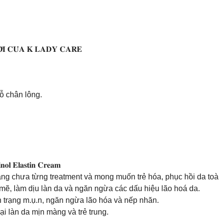
𝐎̛́𝐈 𝐂𝐔̉𝐀 𝐊 𝐋𝐀𝐃𝐘 𝐂𝐀𝐑𝐄
lỗ chân lông.
𝐨𝐥 𝐄𝐥𝐚𝐬𝐭𝐢𝐧 𝐂𝐫𝐞𝐚𝐦
ng chưa từng treatment và mong muốn trẻ hóa, phục hồi da toà
ẽ, làm dịu làn da và ngăn ngừa các dấu hiệu lão hoá da.
nh trạng m.ụ.n, ngăn ngừa lão hóa và nếp nhăn.
i làn da mịn màng và trẻ trung.