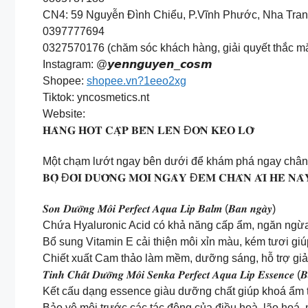
CN4: 59 Nguyễn Đình Chiểu, P.Vĩnh Phước, Nha Tr
0397777694
0327570176 (chăm sóc khách hàng, giải quyết thắc mắc
Instagram: @𝙮𝙚𝙣𝙣𝙜𝙪𝙮𝙚𝙣_𝙘𝙤𝙨𝙢
Shopee:
shopee.vn?1eeo2xg
Tiktok: yncosmetics.nt
Website:
𝐇𝐀̀𝐍𝐆 𝐇𝐎𝐓 𝐂𝐀̣̂𝐏 𝐁𝐄̂́𝐍 𝐋𝐄̂𝐍 Đ𝐎̛𝐍 𝐊𝐄̉𝐎 𝐋𝐎̛̃
Một chạm lướt ngay bên dưới để khám phá ngay chân 
𝐁𝐎̣̂ Đ𝐎̂𝐈 𝐃𝐔̛𝐎̛̃𝐍𝐆 𝐌𝐎̂𝐈 𝐍𝐆𝐀̀𝐘 Đ𝐄̂𝐌 𝐂𝐇𝐀̂𝐍 𝐀́𝐈 𝐇𝐄̀ 𝐍𝐀̀
𝑺𝒐𝒏 𝑫𝒖̛𝒐̛̃𝒏𝒈 𝑴𝒐̂𝒊 𝑷𝒆𝒓𝒇𝒆𝒄𝒕 𝑨𝒒𝒖𝒂 𝑳𝒊𝒑 𝑩𝒂𝒍𝒎 (𝑩𝒂𝒏 𝒏𝒈𝒂̀𝒚)
Chứa Hyaluronic Acid có khả năng cấp ẩm, ngăn ngừa v
Bổ sung Vitamin E cải thiện môi xỉn màu, kém tươi gi
Chiết xuất Cam thảo làm mềm, dưỡng sáng, hỗ trợ gi
𝑻𝒊𝒏𝒉 𝑪𝒉𝒂̂́𝒕 𝑫𝒖̛𝒐̛̃𝒏𝒈 𝑴𝒐̂𝒊 𝑺𝒆𝒏𝒌𝒂 𝑷𝒆𝒓𝒇𝒆𝒄𝒕 𝑨𝒒𝒖𝒂 𝑳𝒊𝒑 𝑬𝒔𝒔𝒆𝒏𝒄𝒆 (
Kết cấu dạng essence giàu dưỡng chất giúp khoá ẩm t
Bảo vệ môi trước các tác động của điều hoà, lão hoá,