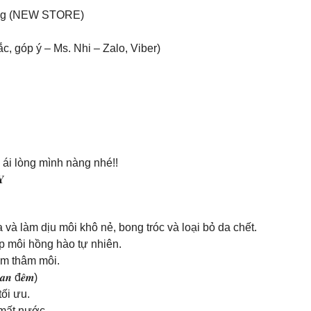
ang (NEW STORE)
, góp ý – Ms. Nhi – Zalo, Viber)
ái lòng mình nàng nhé!!
𝐘
à làm dịu môi khô nẻ, bong tróc và loại bỏ da chết.
úp môi hồng hào tự nhiên.
ảm thâm môi.
𝑩𝒂𝒏 đ𝒆̂𝒎)
ối ưu.
 mất nước.