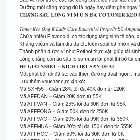
Dưỡng môi căng mọng dù là ngày hay đêm ghé ngay Yế
𝐂𝐇𝐀̆̉𝐍𝐆 𝐒𝐀̂̀𝐔 𝐋𝐎̀𝐍𝐆 𝐕𝐈̀ 𝐌.𝐔̣.𝐍 Đ𝐀̃ 𝐂𝐎́ 𝐓𝐎𝐍𝐄𝐑 𝐊𝐄𝐎
𝑇𝑜𝑛𝑒𝑟 𝐾𝑒𝑜 𝑂𝑛𝑔 𝐾 𝐿𝑎𝑑𝑦 𝐶𝑎𝑟𝑒 𝐵𝑎𝑘𝑢𝑐ℎ𝑖𝑜𝑙 𝑃𝑟𝑜𝑝𝑜𝑙𝑖𝑠 50 𝐴𝑚𝑝𝑜𝑢𝑙
Chứa nhiều Flavonoid, có tác dụng tăng sinh tế bào, p
Kháng v.iê.m và làm dịu da tốt, kiểm soát bã nhờn và d
Thành phần được ví như Retinol thực vật, giúp tái sin
Lòng chẳng còn âu sầu lo sợ m.ụn tái phát thì bỏ túi em
𝐇𝐄̀ 𝐆𝐈𝐀̉𝐈 𝐍𝐇𝐈𝐄̣̂𝐓 – 𝐊𝐈̣𝐂𝐇 𝐋𝐈𝐄̣̂𝐓 𝐒𝐀̆𝐍 𝐃𝐄𝐀𝐋
Một phút bối rối đã lạc vào thiên đường deal ngon , mu
Lưu thêm voucher cực xịn xò:
Mã SXH55 – Giảm 28% tối đa 40K đơn từ 120K
Mã AFFDAN – Giảm 20K đơn từ 55K
Mã AFFVAN – Giảm 25% tối đa 30K đơn từ 95K
Mã AFFFONG – Giảm 50K đơn từ 250K
Mã AFFVAO – Giảm 20% tối đa 99K đơn từ 350K
Mã AFFMUA – Giảm 20% tối đa 150K đơn từ 555K
Mã AFFHOC – Giảm 50% tối đa 30K đơn từ 0K