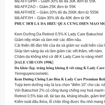
Mã AFFSIHH – Giảm 30% tối đa 30K đơn từ 55K
Mã AFFZAO – Giảm 25K đơn từ 55K
Mã AFFHEE – Giảm 20% tối đa 200K đơn từ 555K
Mã AFFXH – Giảm 30% tối đa 40K đơn từ 0K
𝐏𝐇𝐔̣𝐂 𝐇𝐎̂̀𝐈 𝐋𝐀̀ 𝐃𝐀 𝐇𝐈𝐄̣̂𝐔 𝐐𝐔𝐀̉ 𝐂𝐔̀𝐍𝐆 𝐃𝐈𝐄̣̂𝐍 𝐌𝐀̣𝐎 𝐌
Kem Dưỡng Da Retinol 0.5% K Lady Care Bakuchiol
Giảm nếp nhăn và làm mờ các đốm nâu.
Cải thiện độ đàn hồi của da và giảm sự xuất hiện của 
Giúp làm sáng da và làm giảm các vết thâm, vết nám.
Chăm da không khó cứ để K Lady Care lo nàng nhé!!
[𝐒𝐀𝐋𝐄 𝐂𝐇𝐈̉ 𝐂𝐎̀𝐍 𝟏𝟗𝟗𝐊]
𝐃𝐚 𝐤𝐡𝐨̉𝐞 đ𝐞̣𝐩, 𝐭𝐫𝐚̆́𝐧𝐠 𝐡𝐨̂̀𝐧𝐠 𝐤𝐡𝐨̂𝐧𝐠 𝐭𝐢̀ 𝐯𝐞̂́𝐭 𝐜𝐮̀𝐧𝐠 𝐊 𝐋𝐚𝐝𝐲 𝐂𝐚𝐫𝐞
Yennguyencosmetic.
𝐊𝐞𝐦 𝐃𝐮̛𝐨̛̃𝐧𝐠 𝐂𝐡𝐨̂́𝐧𝐠 𝐋𝐚̃𝐨 𝐇𝐨́𝐚 𝐊 𝐋𝐚𝐝𝐲 𝐂𝐚𝐫𝐞 𝐏𝐫𝐞𝐦𝐢𝐮𝐦 𝐑𝐞𝐭𝐢
Tuýp kem dưỡng này là lựa chọn “điểm 10” cho các nà
Với Bakuchiol 2% có công dụng chống oxy hoá mạnh m
Retinol 0.5% bảo vệ, tái tạo da, kháng khuẩn, giảm tì
Kiểm soát dầu thừa, lỗ chân lông được thu nhỏ mang lạ