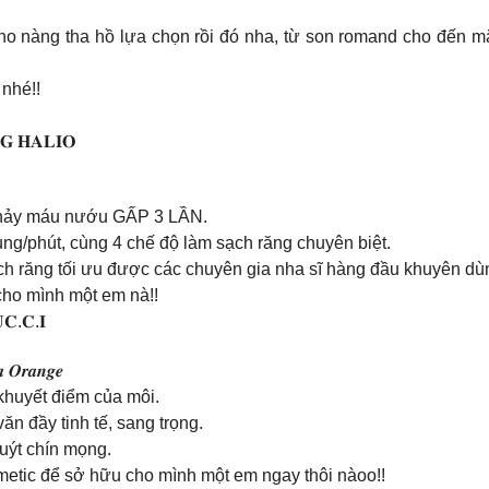
cho nàng tha hồ lựa chọn rồi đó nha, từ son romand cho đến mặ
 nhé!!
𝐆 𝐇𝐀𝐋𝐈𝐎
 chảy máu nướu GẤP 3 LẦN.
ng/phút, cùng 4 chế độ làm sạch răng chuyên biệt.
 răng tối ưu được các chuyên gia nha sĩ hàng đầu khuyên dù
 cho mình một em nà!!
𝐂.𝐂.𝐈
𝒂 𝑶𝒓𝒂𝒏𝒈𝒆
 khuyết điểm của môi.
ăn đầy tinh tế, sang trọng.
uýt chín mọng.
etic để sở hữu cho mình một em ngay thôi nàoo!!