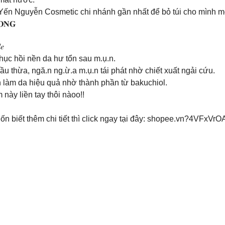
n Nguyễn Cosmetic chi nhánh gần nhất để bỏ túi cho mình một
 𝐎𝐍𝐆
𝑒
hục hồi nền da hư tổn sau m.ụ.n.
ầu thừa, ngă.n ng.ừ.a m.ụ.n tái phát nhờ chiết xuất ngải cứu.
h làm da hiệu quả nhờ thành phần từ bakuchiol.
 này liền tay thôi nàoo!!
ốn biết thêm chi tiết thì click ngay tại đây: shopee.vn?4VFxVr