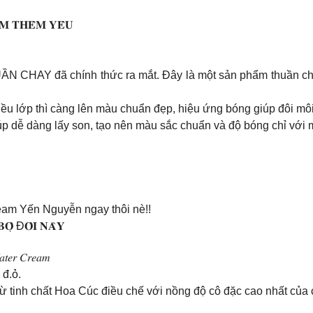
̀𝐌 𝐓𝐇𝐄̂𝐌 𝐘𝐄̂𝐔
UẦN CHAY đã chính thức ra mắt. Đây là một sản phẩm thuần 
u lớp thì càng lên màu chuẩn đẹp, hiệu ứng bóng giúp đôi môi
úp dễ dàng lấy son, tạo nên màu sắc chuẩn và độ bóng chỉ với 
team Yến Nguyễn ngay thôi nè!!
𝐎̣̂ Đ𝐎̂𝐈 𝐍𝐀̀𝐘
𝑎𝑡𝑒𝑟 𝐶𝑟𝑒𝑎𝑚
 đ.ỏ.
tinh chất Hoa Cúc điều chế với nồng độ cô đặc cao nhất của 