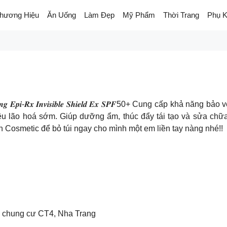
hương Hiệu
Ăn Uống
Làm Đẹp
Mỹ Phẩm
Thời Trang
Phụ K
𝒐̂́𝒏𝒈 𝒏𝒂̆́𝒏𝒈 𝑬𝒑𝒊-𝑹𝒙 𝑰𝒏𝒗𝒊𝒔𝒊𝒃𝒍𝒆 𝑺𝒉𝒊𝒆𝒍𝒅 𝑬𝒙 𝑺𝑷𝑭50+ Cung
 lão hoá sớm. Giúp dưỡng ẩm, thúc đẩy tái tạo và sửa chữa
 Cosmetic để bỏ túi ngay cho mình một em liền tay nàng nhé!!
 chung cư CT4, Nha Trang