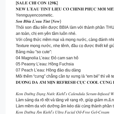
[𝐒𝐀𝐋𝐄 𝐂𝐇𝐈̉ 𝐂𝐎̀𝐍 𝟏𝟐𝟗𝐊]
𝐍𝐄𝐖 𝐋’𝐄𝐀𝐔 𝐓𝐈𝐍𝐓 𝐋𝐈𝐄̣̂𝐔 𝐂𝐎́ 𝐂𝐇𝐈𝐍𝐇 𝐏𝐇𝐔̣𝐂 𝐌𝐎̂𝐈 𝐌𝐄̂
Yennguyencosmetic.
𝑺𝒐𝒏 𝑩𝒃𝒊𝒂 𝑳’𝒆𝒂𝒖 𝑻𝒊𝒏𝒕 (𝑵𝒆𝒘)
Thỏi son đầu tiên được BBIA làm với thành phần TH
an toàn, chị em yên tâm luôn nhé.
Với công thức mềm mại và mọng nước, càng đánh nhiề
Texture mọng nước, nhẹ tênh, đầu cọ được thiết kế gi
Bảng màu “so cute”:
04 Magnolia L’eau: Đỏ cam san hô
05 Peaony L’eau: Hồng Fuchsia
07 Peach L’eau: Hồng đào dịu dàng
Môi thêm “cưng” chẳng cần tự xưng là “em bé” thì về 
𝐃𝐔̛𝐎̛̃𝐍𝐆 𝐃𝐀 𝐀̂̉𝐌 𝐌𝐈̣𝐍 𝐑𝐄𝐅𝐑𝐄𝐒𝐇 𝐂𝐔̛̣𝐂 𝐂𝐎𝐎𝐋 𝐂𝐔̀𝐍𝐆 
𝐾𝑒𝑚 𝐷𝑢̛𝑜̛̃𝑛𝑔 𝐷𝑎̣𝑛𝑔 𝑁𝑢̛𝑜̛́𝑐 𝐾𝑖𝑒ℎ𝑙’𝑠 𝐶𝑎𝑙𝑒𝑛𝑑𝑢𝑙𝑎 𝑆𝑒𝑟𝑢𝑚-𝐼𝑛𝑓𝑢𝑠𝑒𝑑 
Làm sáng da rõ rệt và tăng vẻ rạng rỡ, giúp giảm m.ẩ.n
Làm mềm da với dưỡng ẩm kéo dài cùng thành phần từ 
𝐾𝑒𝑚 𝐷𝑢̛𝑜̛̃𝑛𝑔 𝐴̂̉𝑚 𝐾𝑖𝑒ℎ𝑙’𝑠 𝑈𝑙𝑡𝑟𝑎 𝐹𝑎𝑐𝑖𝑎𝑙 𝑂𝑖𝑙-𝐹𝑟𝑒𝑒 𝐺𝑒𝑙-𝐶𝑟𝑒𝑎𝑚