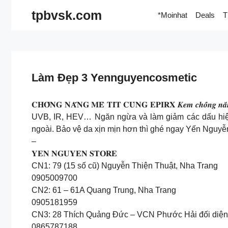
Skip
tpbvsk.com
*Moinhat
Deals
T
to
content
Làm Đẹp 3 Yennguyencosmetic
𝐂𝐇𝐎̂́𝐍𝐆 𝐍𝐀̆́𝐍𝐆 𝐌𝐄̂ 𝐓𝐈́𝐓 𝐂𝐔̀𝐍𝐆 𝐄𝐏𝐈𝐑𝐗 𝑲𝒆𝒎 𝒄𝒉
UVB, IR, HEV… Ngăn ngừa và làm giảm các dấu hiệu
ngoài. Bảo vệ da xịn mịn hơn thì ghé ngay Yến Nguyễn
–
𝐘𝐄𝐍 𝐍𝐆𝐔𝐘𝐄𝐍 𝐒𝐓𝐎𝐑𝐄
CN1: 79 (15 số cũ) Nguyễn Thiện Thuật, Nha Trang
0905009700
CN2: 61 – 61A Quang Trung, Nha Trang
0905181959
CN3: 28 Thích Quảng Đức – VCN Phước Hải đối diện
0865787188