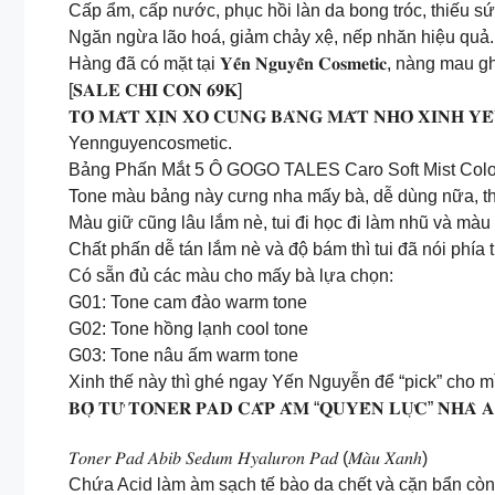
Cấp ẩm, cấp nước, phục hồi làn da bong tróc, thiếu s
Ngăn ngừa lão hoá, giảm chảy xệ, nếp nhăn hiệu quả.
Hàng đã có mặt tại 𝐘𝐞̂́𝐧 𝐍𝐠𝐮𝐲𝐞̂̃𝐧 𝐂𝐨𝐬𝐦𝐞𝐭𝐢𝐜, nàng
[𝐒𝐀𝐋𝐄 𝐂𝐇𝐈̉ 𝐂𝐎̀𝐍 𝟔𝟗𝐊]
𝐓𝐎̂ 𝐌𝐀̆́𝐓 𝐗𝐈̣𝐍 𝐗𝐎̀ 𝐂𝐔̀𝐍𝐆 𝐁𝐀̉𝐍𝐆 𝐌𝐀̆́𝐓 𝐍𝐇𝐎̉ 𝐗𝐈𝐍𝐇 𝐘
Yennguyencosmetic.
Bảng Phấn Mắt 5 Ô GOGO TALES Caro Soft Mist Colo
Tone màu bảng này cưng nha mấy bà, dễ dùng nữa, thi
Màu giữ cũng lâu lắm nè, tui đi học đi làm nhũ và màu 
Chất phấn dễ tán lắm nè và độ bám thì tui đã nói phía t
Có sẵn đủ các màu cho mấy bà lựa chọn:
G01: Tone cam đào warm tone
G02: Tone hồng lạnh cool tone
G03: Tone nâu ấm warm tone
Xinh thế này thì ghé ngay Yến Nguyễn để “pick” cho mì
𝐁𝐎̣̂ 𝐓𝐔̛́ 𝐓𝐎𝐍𝐄𝐑 𝐏𝐀𝐃 𝐂𝐀̂́𝐏 𝐀̂̉𝐌 “𝐐𝐔𝐘𝐄̂̀𝐍 𝐋𝐔̛̣𝐂” 𝐍𝐇𝐀̀ 𝐀
𝑇𝑜𝑛𝑒𝑟 𝑃𝑎𝑑 𝐴𝑏𝑖𝑏 𝑆𝑒𝑑𝑢𝑚 𝐻𝑦𝑎𝑙𝑢𝑟𝑜𝑛 𝑃𝑎𝑑 (𝑀𝑎̀𝑢 𝑋𝑎𝑛ℎ)
Chứa Acid làm àm sạch tế bào da chết và cặn bẩn còn 