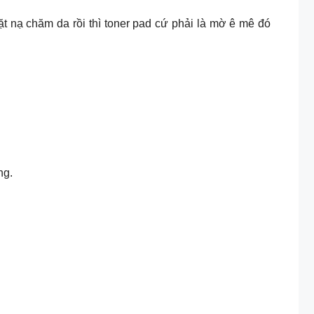
t nạ chăm da rồi thì toner pad cứ phải là mờ ê mê đó
ng.