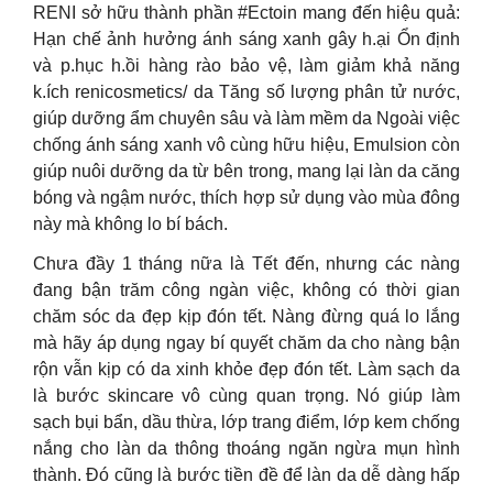
RENI sở hữu thành phần #Ectoin mang đến hiệu quả:
Hạn chế ảnh hưởng ánh sáng xanh gây h.ại Ổn định
và p.hục h.ồi hàng rào bảo vệ, làm giảm khả năng
k.ích renicosmetics/ da Tăng số lượng phân tử nước,
giúp dưỡng ẩm chuyên sâu và làm mềm da Ngoài việc
chống ánh sáng xanh vô cùng hữu hiệu, Emulsion còn
giúp nuôi dưỡng da từ bên trong, mang lại làn da căng
bóng và ngậm nước, thích hợp sử dụng vào mùa đông
này mà không lo bí bách.
Chưa đầy 1 tháng nữa là Tết đến, nhưng các nàng
đang bận trăm công ngàn việc, không có thời gian
chăm sóc da đẹp kịp đón tết. Nàng đừng quá lo lắng
mà hãy áp dụng ngay bí quyết chăm da cho nàng bận
rộn vẫn kịp có da xinh khỏe đẹp đón tết. Làm sạch da
là bước skincare vô cùng quan trọng. Nó giúp làm
sạch bụi bẩn, dầu thừa, lớp trang điểm, lớp kem chống
nắng cho làn da thông thoáng ngăn ngừa mụn hình
thành. Đó cũng là bước tiền đề để làn da dễ dàng hấp