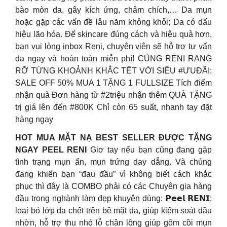
bào mòn da, gây kích ứng, châm chích,… Da mụn
hoặc gặp các vấn đề lâu năm không khỏi; Da có dấu
hiệu lão hóa. Để skincare đúng cách và hiệu quả hơn,
bạn vui lòng inbox Reni, chuyên viên sẽ hỗ trợ tư vấn
da ngay và hoàn toàn miễn phí! CÙNG RENI RẠNG
RỠ TỪNG KHOẢNH KHẮC TẾT VỚI SIÊU #ƯUĐÃI:
SALE OFF 50% MUA 1 TẶNG 1 FULLSIZE Tích điểm
nhận quà Đơn hàng từ #2triệu nhận thêm QUÀ TẶNG
trị giá lên đến #800K Chỉ còn 65 suất, nhanh tay đặt
hàng ngay
HOT MUA MẶT NẠ BEST SELLER ĐƯỢC TẶNG
NGAY PEEL RENI
️Giơ tay nếu bạn cũng đang gặp
tình trạng mụn ẩn, mụn trứng day dẳng. Và chúng
đang khiến bạn “đau đầu” vì không biết cách khắc
phục thì đây là COMBO phải có các Chuyên gia hàng
đầu trong nghành làm đẹp khuyên dùng: 𝗣𝗲𝗲𝗹 𝗥𝗘𝗡𝗜:
loại bỏ lớp da chết trên bề mặt da, giúp kiểm soát dầu
nhờn, hỗ trợ thu nhỏ lỗ chân lông giúp gôm cồi mụn