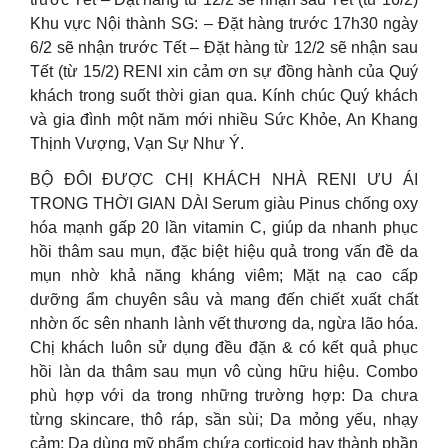
Khu vực Nội thành SG: – Đặt hàng trước 17h30 ngày
6/2 sẽ nhận trước Tết – Đặt hàng từ 12/2 sẽ nhận sau
Tết (từ 15/2) RENI xin cảm ơn sự đồng hành của Quý
khách trong suốt thời gian qua. Kính chúc Quý khách
và gia đình một năm mới nhiều Sức Khỏe, An Khang
Thịnh Vượng, Vạn Sự Như Ý.
BỘ ĐÔI ĐƯỢC CHỊ KHÁCH NHÀ RENI ƯU ÁI
TRONG THỜI GIAN DÀI Serum giàu Pinus chống oxy
hóa mạnh gấp 20 lần vitamin C, giúp da nhanh phục
hồi thâm sau mụn, đặc biệt hiệu quả trong vấn đề da
mụn nhờ khả năng kháng viêm; Mặt nạ cao cấp
dưỡng ẩm chuyên sâu và mang đến chiết xuất chất
nhờn ốc sên nhanh lành vết thương da, ngừa lão hóa.
Chị khách luôn sử dụng đều đặn & có kết quả phục
hồi làn da thâm sau mụn vô cùng hữu hiệu. Combo
phù hợp với da trong những trường hợp: Da chưa
từng skincare, thô ráp, sần sùi; Da mỏng yếu, nhạy
cảm; Da dùng mỹ phẩm chứa corticoid hay thành phần