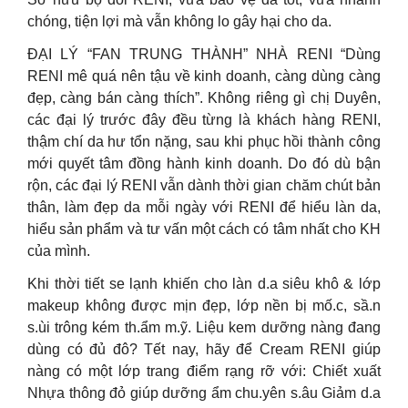
chóng, tiện lợi mà vẫn không lo gây hại cho da.
ĐẠI LÝ “FAN TRUNG THÀNH” NHÀ RENI “Dùng
RENI mê quá nên tậu về kinh doanh, càng dùng càng
đẹp, càng bán càng thích”. Không riêng gì chị Duyên,
các đại lý trước đây đều từng là khách hàng RENI,
thậm chí da hư tổn nặng, sau khi phục hồi thành công
mới quyết tâm đồng hành kinh doanh. Do đó dù bận
rộn, các đại lý RENI vẫn dành thời gian chăm chút bản
thân, làm đẹp da mỗi ngày với RENI để hiểu làn da,
hiểu sản phẩm và tư vấn một cách có tâm nhất cho KH
của mình.
Khi thời tiết se lạnh khiến cho làn d.a siêu khô & lớp
makeup không được mịn đẹp, lớp nền bị mố.c, sầ.n
s.ùi trông kém th.ẩm m.ỹ. Liệu kem dưỡng nàng đang
dùng có đủ đô? Tết nay, hãy để Cream RENI giúp
nàng có một lớp trang điểm rạng rỡ với: Chiết xuất
Nhựa thông đỏ giúp dưỡng ẩm chu.yên s.âu Giảm d.a