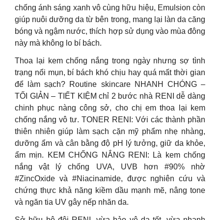
chống ánh sáng xanh vô cùng hữu hiệu, Emulsion còn
giúp nuôi dưỡng da từ bên trong, mang lại làn da căng
bóng và ngậm nước, thích hợp sử dụng vào mùa đông
này mà không lo bí bách.
Thoa lại kem chống nắng trong ngày nhưng sợ tình
trạng nổi mụn, bí bách khó chịu hay quá mất thời gian
để làm sạch? Routine skincare NHANH CHÓNG –
TỐI GIẢN – TIẾT KIỆM chỉ 2 bước nhà RENI dễ dàng
chinh phục nàng công sở, cho chị em thoa lại kem
chống nắng vô tư. TONER RENI: Với các thành phần
thiên nhiên giúp làm sạch cặn mỹ phẩm nhẹ nhàng,
dưỡng ẩm và cân bằng độ pH lý tưởng, giữ da khỏe,
ẩm mịn. KEM CHỐNG NẮNG RENI: Là kem chống
nắng vật lý chống UVA, UVB hơn #90% nhờ
#ZincOxide và #Niacinamide, được nghiên cứu và
chứng thực khả năng kiềm dầu mạnh mẽ, nâng tone
và ngăn tia UV gây nếp nhăn da.
Sở hữu bộ đôi RENI, vừa bảo vệ da tốt, vừa nhanh