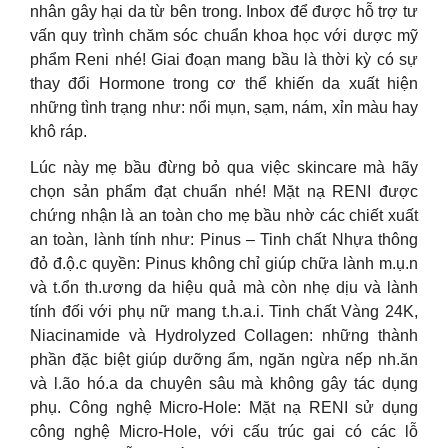
nhân gây hại da từ bên trong. Inbox để được hỗ trợ tư
vấn quy trình chăm sóc chuẩn khoa học với dược mỹ
phẩm Reni nhé! Giai đoạn mang bầu là thời kỳ có sự
thay đổi Hormone trong cơ thể khiến da xuất hiện
những tình trạng như: nổi mụn, sạm, nám, xỉn màu hay
khô ráp.
Lúc này mẹ bầu đừng bỏ qua việc skincare mà hãy
chọn sản phẩm đạt chuẩn nhé! Mặt nạ RENI được
chứng nhận là an toàn cho mẹ bầu nhờ các chiết xuất
an toàn, lành tính như: Pinus – Tinh chất Nhựa thông
đỏ đ.ộ.c quyền: Pinus không chỉ giúp chữa lành m.ụ.n
và t.ổn th.ương da hiệu quả mà còn nhẹ dịu và lành
tính đối với phụ nữ mang t.h.a.i. Tinh chất Vàng 24K,
Niacinamide và Hydrolyzed Collagen: những thành
phần đặc biệt giúp dưỡng ẩm, ngăn ngừa nếp nh.ăn
và l.ão hó.a da chuyên sâu mà không gây tác dụng
phụ. Công nghệ Micro-Hole: Mặt nạ RENI sử dụng
công nghệ Micro-Hole, với cấu trúc gai có các lỗ