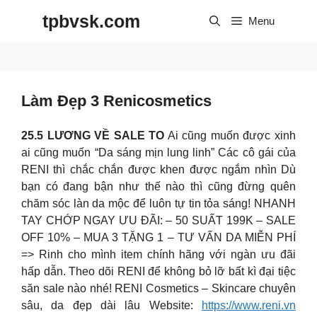
Skip
tpbvsk.com
to
Menu
content
Làm Đẹp 3 Renicosmetics
25.5 LƯƠNG VỀ SALE TO
Ai cũng muốn được xinh
ai cũng muốn “Da sáng mịn lung linh” Các cô gái của
RENI thì chắc chắn được khen được ngắm nhìn Dù
bạn có đang bận như thế nào thì cũng đừng quên
chăm sóc làn da mộc để luôn tự tin tỏa sáng! NHANH
TAY CHỚP NGAY ƯU ĐÃI: – 50 SUẤT 199K – SALE
OFF 10% – MUA 3 TẶNG 1 – TƯ VẤN DA MIỄN PHÍ
=> Rinh cho mình item chính hãng với ngàn ưu đãi
hấp dẫn. Theo dõi RENI để không bỏ lỡ bất kì đại tiệc
săn sale nào nhé! RENI Cosmetics – Skincare chuyên
sâu, da đẹp dài lâu Website:
https://www.reni.vn