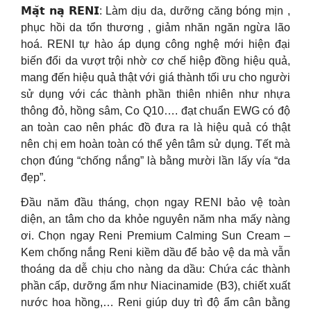
𝗠𝗮̣̆𝘁 𝗻𝗮̣ 𝗥𝗘𝗡𝗜: Làm dịu da, dưỡng căng bóng mịn ,
phục hồi da tổn thương , giảm nhăn ngăn ngừa lão
hoá. RENI tự hào áp dụng công nghệ mới hiện đại
biến đổi da vượt trội nhờ cơ chế hiệp đồng hiệu quả,
mang đến hiệu quả thật với giá thành tối ưu cho người
sử dụng với các thành phần thiên nhiên như nhựa
thông đỏ, hồng sâm, Co Q10…. đạt chuẩn EWG có độ
an toàn cao nên phác đồ đưa ra là hiệu quả có thật
nên chị em hoàn toàn có thể yên tâm sử dụng. Tết mà
chọn đúng “chống nắng” là bằng mười lần lấy vía “da
đẹp”.
Đầu năm đầu tháng, chọn ngay RENI bảo vệ toàn
diện, an tâm cho da khỏe nguyên năm nha mấy nàng
ơi. Chọn ngay Reni Premium Calming Sun Cream –
Kem chống nắng Reni kiềm dầu để bảo vệ da mà vẫn
thoáng da dễ chịu cho nàng da dầu: Chứa các thành
phần cấp, dưỡng ẩm như Niacinamide (B3), chiết xuất
nước hoa hồng,… Reni giúp duy trì độ ẩm cân bằng