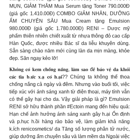
MỤN, GIẢM THÂM Mua Serum tặng Toner 790.000Đ
(giá gốc 1.410.00Đ) COMBO GIẢM NHĂN, DƯỠNG
ẨM CHUYÊN SÂU Mua Cream tặng Emulsion
980.000Đ (giá gốc 1.780.000Đ) RENI – Dược mỹ
phẩm thiên nhiên chiết xuất từ nhựa thông đỏ cao cấp
Hàn Quốc, được nhiều Bác sĩ da liễu khuyên dùng.
Sẵn sàng chào năm mới cùng làn da mịn màng, khỏe
đẹp. Săn ngay kẻo lỡ!
𝐊𝐡𝐨̂𝐧𝐠 𝐜𝐨́ 𝐤𝐞𝐦 𝐜𝐡𝐨̂́𝐧𝐠 𝐧𝐚̆́𝐧𝐠, 𝐥𝐚̀𝐦 𝐬𝐚𝐨 đ𝐞̂̉ 𝐛𝐚̉𝐨 𝐯𝐞̣̂ 𝐝𝐚 𝐤𝐡𝐨̉𝐢
𝐜𝐚́𝐜 𝐭𝐢𝐚 𝐛.𝐮̛́𝐜 𝐱.𝐚̣ 𝐜𝐨́ 𝐡.𝐚̣𝐢?? Chúng ta không thể thoa
chống nắng cả ngày và đêm. Nhưng vào buổi tối, việc
tiếp xúc với ánh sáng xanh từ điện thoại, máy tính vẫn
có thể gây hại cho da. Vậy giải pháp là gì? Emulsion
RENI sở hữu thành phần #Ectoin mang đến hiệu quả:
Hạn chế ảnh hưởng ánh sáng xanh gây h.ại Ổn định
và p.hục h.ồi hàng rào bảo vệ, làm giảm khả năng
k.ích renicosmetics/ da Tăng số lượng phân tử nước,
giúp dưỡng ẩm chuyên sâu và làm mềm da Ngoài việc