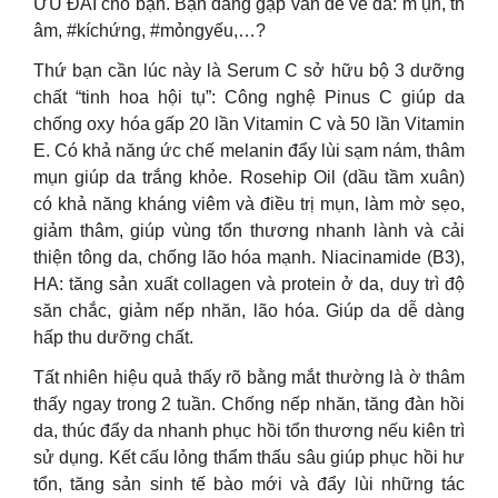
ƯU ĐÃI cho bạn. Bạn đang gặp vấn đề về da: m ụn, th
âm, #kíchứng, #mỏngyếu,…?
Thứ bạn cần lúc này là Serum C sở hữu bộ 3 dưỡng
chất “tinh hoa hội tụ”: Công nghệ Pinus C giúp da
chống oxy hóa gấp 20 lần Vitamin C và 50 lần Vitamin
E. Có khả năng ức chế melanin đẩy lùi sạm nám, thâm
mụn giúp da trắng khỏe. Rosehip Oil (dầu tầm xuân)
có khả năng kháng viêm và điều trị mụn, làm mờ sẹo,
giảm thâm, giúp vùng tổn thương nhanh lành và cải
thiện tông da, chống lão hóa mạnh. Niacinamide (B3),
HA: tăng sản xuất collagen và protein ở da, duy trì độ
săn chắc, giảm nếp nhăn, lão hóa. Giúp da dễ dàng
hấp thu dưỡng chất.
Tất nhiên hiệu quả thấy rõ bằng mắt thường là ờ thâm
thấy ngay trong 2 tuần. Chống nếp nhăn, tăng đàn hồi
da, thúc đẩy da nhanh phục hồi tổn thương nếu kiên trì
sử dụng. Kết cấu lỏng thẩm thấu sâu giúp phục hồi hư
tổn, tăng sản sinh tế bào mới và đẩy lùi những tác