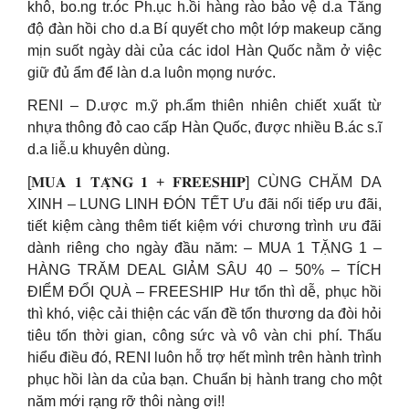
khô, bo.ng tr.óc Ph.ục h.ồi hàng rào bảo vệ d.a Tăng
độ đàn hồi cho d.a Bí quyết cho một lớp makeup căng
mịn suốt ngày dài của các idol Hàn Quốc nằm ở việc
giữ đủ ẩm để làn d.a luôn mọng nước.
RENI – D.ược m.ỹ ph.ẩm thiên nhiên chiết xuất từ
nhựa thông đỏ cao cấp Hàn Quốc, được nhiều B.ác s.ĩ
d.a liễ.u khuyên dùng.
[𝐌𝐔𝐀 𝟏 𝐓𝐀̣̆𝐍𝐆 𝟏 + 𝐅𝐑𝐄𝐄𝐒𝐇𝐈𝐏] CÙNG CHĂM DA
XINH – LUNG LINH ĐÓN TẾT Ưu đãi nối tiếp ưu đãi,
tiết kiệm càng thêm tiết kiệm với chương trình ưu đãi
dành riêng cho ngày đầu năm: – MUA 1 TẶNG 1 –
HÀNG TRĂM DEAL GIẢM SÂU 40 – 50% – TÍCH
ĐIỂM ĐỔI QUÀ – FREESHIP Hư tổn thì dễ, phục hồi
thì khó, việc cải thiện các vấn đề tổn thương da đòi hỏi
tiêu tốn thời gian, công sức và vô vàn chi phí. Thấu
hiểu điều đó, RENI luôn hỗ trợ hết mình trên hành trình
phục hồi làn da của bạn. Chuẩn bị hành trang cho một
năm mới rạng rỡ thôi nàng ơi!!