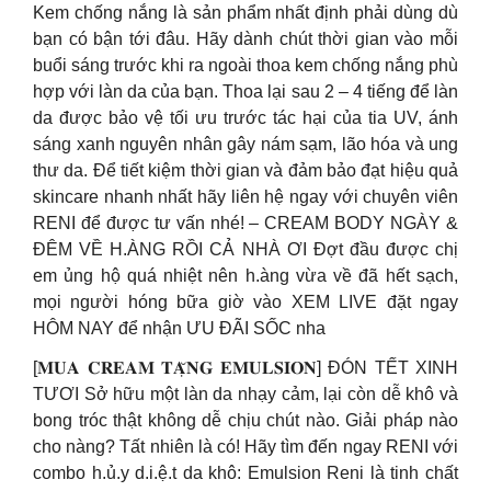
Kem chống nắng là sản phẩm nhất định phải dùng dù
bạn có bận tới đâu. Hãy dành chút thời gian vào mỗi
buổi sáng trước khi ra ngoài thoa kem chống nắng phù
hợp với làn da của bạn. Thoa lại sau 2 – 4 tiếng để làn
da được bảo vệ tối ưu trước tác hại của tia UV, ánh
sáng xanh nguyên nhân gây nám sạm, lão hóa và ung
thư da. Để tiết kiệm thời gian và đảm bảo đạt hiệu quả
skincare nhanh nhất hãy liên hệ ngay với chuyên viên
RENI để được tư vấn nhé! – CREAM BODY NGÀY &
ĐÊM VỀ H.ÀNG RỒI CẢ NHÀ ƠI Đợt đầu được chị
em ủng hộ quá nhiệt nên h.àng vừa về đã hết sạch,
mọi người hóng bữa giờ vào XEM LIVE đặt ngay
HÔM NAY để nhận ƯU ĐÃI SỐC nha
[𝐌𝐔𝐀 𝐂𝐑𝐄𝐀𝐌 𝐓𝐀̣̆𝐍𝐆 𝐄𝐌𝐔𝐋𝐒𝐈𝐎𝐍] ĐÓN TẾT XINH
TƯƠI Sở hữu một làn da nhạy cảm, lại còn dễ khô và
bong tróc thật không dễ chịu chút nào. Giải pháp nào
cho nàng? Tất nhiên là có! Hãy tìm đến ngay RENI với
combo h.ủ.y d.i.ệ.t da khô: Emulsion Reni là tinh chất