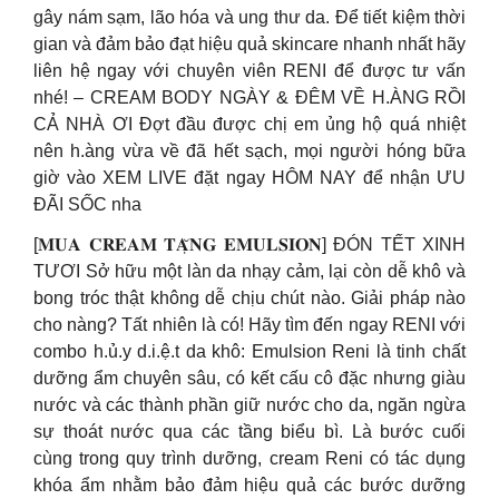
gây nám sạm, lão hóa và ung thư da. Để tiết kiệm thời
gian và đảm bảo đạt hiệu quả skincare nhanh nhất hãy
liên hệ ngay với chuyên viên RENI để được tư vấn
nhé! – CREAM BODY NGÀY & ĐÊM VỀ H.ÀNG RỒI
CẢ NHÀ ƠI Đợt đầu được chị em ủng hộ quá nhiệt
nên h.àng vừa về đã hết sạch, mọi người hóng bữa
giờ vào XEM LIVE đặt ngay HÔM NAY để nhận ƯU
ĐÃI SỐC nha
[𝐌𝐔𝐀 𝐂𝐑𝐄𝐀𝐌 𝐓𝐀̣̆𝐍𝐆 𝐄𝐌𝐔𝐋𝐒𝐈𝐎𝐍] ĐÓN TẾT XINH
TƯƠI Sở hữu một làn da nhạy cảm, lại còn dễ khô và
bong tróc thật không dễ chịu chút nào. Giải pháp nào
cho nàng? Tất nhiên là có! Hãy tìm đến ngay RENI với
combo h.ủ.y d.i.ệ.t da khô: Emulsion Reni là tinh chất
dưỡng ẩm chuyên sâu, có kết cấu cô đặc nhưng giàu
nước và các thành phần giữ nước cho da, ngăn ngừa
sự thoát nước qua các tầng biểu bì. Là bước cuối
cùng trong quy trình dưỡng, cream Reni có tác dụng
khóa ẩm nhằm bảo đảm hiệu quả các bước dưỡng