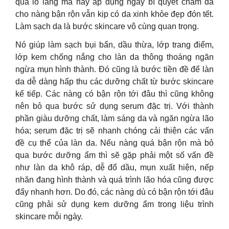
quá lo lắng mà hãy áp dụng ngay bí quyết chăm da
cho nàng bận rộn vẫn kịp có da xinh khỏe đẹp đón tết.
Làm sạch da là bước skincare vô cùng quan trọng.
Nó giúp làm sạch bụi bẩn, dầu thừa, lớp trang điểm,
lớp kem chống nắng cho làn da thông thoáng ngăn
ngừa mụn hình thành. Đó cũng là bước tiền đề để làn
da dễ dàng hấp thu các dưỡng chất từ bước skincare
kế tiếp. Các nàng có bận rộn tới đâu thì cũng không
nên bỏ qua bước sử dụng serum đặc trị. Với thành
phần giàu dưỡng chất, làm sáng da và ngăn ngừa lão
hóa; serum đặc trị sẽ nhanh chóng cải thiện các vấn
đề cụ thể của làn da. Nếu nàng quá bận rộn mà bỏ
qua bước dưỡng ẩm thì sẽ gặp phải một số vấn đề
như làn da khô ráp, dễ đổ dầu, mụn xuất hiện, nếp
nhăn đang hình thành và quá trình lão hóa cũng được
đẩy nhanh hơn. Do đó, các nàng dù có bận rộn tới đâu
cũng phải sử dụng kem dưỡng ẩm trong liệu trình
skincare mỗi ngày.