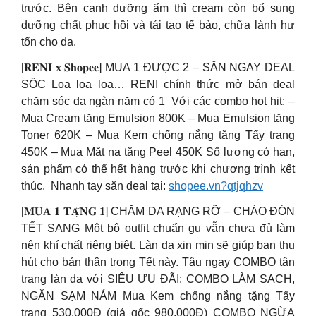
trước. Bên cạnh dưỡng ẩm thì cream còn bổ sung
dưỡng chất phục hồi và tái tạo tế bào, chữa lành hư
tổn cho da.
[𝐑𝐄𝐍𝐈 𝐱 𝐒𝐡𝐨𝐩𝐞𝐞] MUA 1 ĐƯỢC 2 – SĂN NGAY DEAL
SỐC Loa loa loa… RENI chính thức mở bán deal
chăm sóc da ngàn năm có 1 ️ Với các combo hot hit: –
Mua Cream tặng Emulsion 800K – Mua Emulsion tặng
Toner 620K – Mua Kem chống nắng tặng Tẩy trang
450K – Mua Mặt nạ tặng Peel 450K Số lượng có hạn,
sản phẩm có thể hết hàng trước khi chương trình kết
thúc. ️ Nhanh tay săn deal tại:
shopee.vn?qtjqhzv
[𝐌𝐔𝐀 𝟏 𝐓𝐀̣̆𝐍𝐆 𝟏] CHĂM DA RẠNG RỠ – CHÀO ĐÓN
TẾT SANG Một bộ outfit chuẩn gu vẫn chưa đủ làm
nên khí chất riêng biệt. Làn da xịn mịn sẽ giúp bạn thu
hút cho bản thân trong Tết này. Tậu ngay COMBO tân
trang làn da với SIÊU ƯU ĐÃI: COMBO LÀM SẠCH,
NGĂN SẠM NÁM Mua Kem chống nắng tặng Tẩy
trang 530.000Đ (giá gốc 980.000Đ) COMBO NGỪA