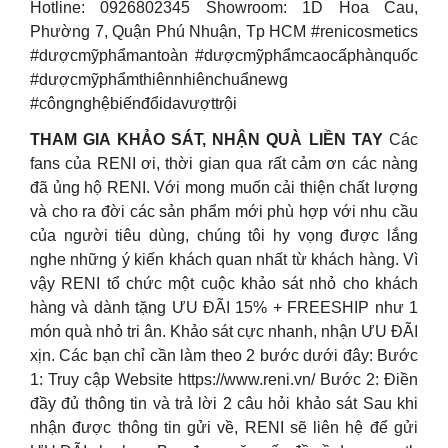
Hotline: 0926802345 Showroom: 1D Hoa Cau,
Phường 7, Quận Phú Nhuận, Tp HCM #renicosmetics
#dượcmỹphẩmantoàn #dượcmỹphẩmcaocấphànquốc
#dượcmỹphẩmthiênnhiênchuẩnewg
#côngnghệbiếnđổidavượttrội
THAM GIA KHẢO SÁT, NHẬN QUÀ LIỀN TAY
Các
fans của RENI ơi, thời gian qua rất cảm ơn các nàng
đã ủng hộ RENI. Với mong muốn cải thiện chất lượng
và cho ra đời các sản phẩm mới phù hợp với nhu cầu
của người tiêu dùng, chúng tôi hy vọng được lắng
nghe những ý kiến khách quan nhất từ khách hàng. Vì
vậy RENI tổ chức một cuộc khảo sát nhỏ cho khách
hàng và dành tặng ƯU ĐÃI 15% + FREESHIP như 1
món quà nhỏ tri ân. Khảo sát cực nhanh, nhận ƯU ĐÃI
xịn. Các bạn chỉ cần làm theo 2 bước dưới đây: Bước
1: Truy cập Website https://www.reni.vn/ Bước 2: Điền
đầy đủ thông tin và trả lời 2 câu hỏi khảo sát Sau khi
nhận được thông tin gửi về, RENI sẽ liên hệ để gửi