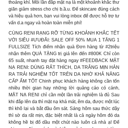
thoáng khí. Mỗi lần đắp mặt nạ là một khoảnh khắc thư
giãn giảm stress cho chị b.ầ.u. Để skincare đúng cách
và hiệu quả hơn, bạn vui lòng inbox để được hỗ trợ tư
vấn d.a ngay và hoàn toàn miễn phí!
CÙNG RENI RẠNG RỠ TỪNG KHOẢNH KHẮC TẾT
VỚI SIÊU #ƯUĐÃI: SALE OFF 50% MUA 1 TẶNG 1
FULLSIZE Tích điểm nhận quà Đơn hàng từ #2triệu
nhận thêm QUÀ TẶNG trị giá lên đến #800K Chỉ còn
65 suất, nhanh tay đặt hàng ngay ️#FEEDBACK MẶT
NẠ RENI: DÙNG RẤT THÍCH, DA TRẮNG MỊN HẲN
RA TRẢI NGHIỆM TỐT TRÊN DA NHỜ KHẢ NĂNG
CẤP ẨM TỐT Chinh phục khách hàng không cần tốn
nhiều thời gian hay những lời quảng cáo có cánh,
MẶT NẠ RENI chỉ cần một lần trải nghiệm là đủ Sau
khi đắp lên da thì mặt nạ khá mát, êm da, được một lúc
thì khô lại và bắt đầu ôm sát. Sáng hôm sau thức dậy
thì sờ da rất mịn, đặc biệt nhất là cả ngày hôm đó da
không hề bị đổ dầu một chút nào luôn cả nhà ạ! Để