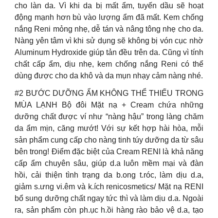
cho làn da. Vì khi da bị mất ẩm, tuyến dầu sẽ hoạt
động mạnh hơn bù vào lượng ẩm đã mất. Kem chống
nắng Reni mỏng nhẹ, dễ tán và nâng tông nhẹ cho da.
Nàng yên tâm vì khi sử dụng sẽ không bị vón cục nhờ
Aluminum Hydroxide giúp tản đều trên da. Cũng vì tính
chất cấp ẩm, dịu nhẹ, kem chống nắng Reni có thể
dùng được cho da khô và da mụn nhạy cảm nàng nhé.
#2 BƯỚC DƯỠNG ẨM KHÔNG THỂ THIẾU TRONG
MÙA LẠNH Bộ đôi Mặt nạ + Cream chứa những
dưỡng chất được ví như “nàng hậu” trong làng chăm
da ẩm mịn, căng mướt! Với sự kết hợp hài hòa, mỗi
sản phẩm cung cấp cho nàng tinh túy dưỡng da từ sâu
bên trong! Điểm đặc biệt của Cream RENI là khả năng
cấp ẩm chuyên sâu, giúp d.a luôn mềm mại và đàn
hồi, cải thiện tình trạng da b.ong t.róc, làm dịu d.a,
giảm s.ưng vi.êm và k.ích renicosmetics/ Mặt nạ RENI
bổ sung dưỡng chất ngay tức thì và làm dịu d.a. Ngoài
ra, sản phẩm còn ph.ục h.ồi hàng rào bảo vệ d.a, tạo