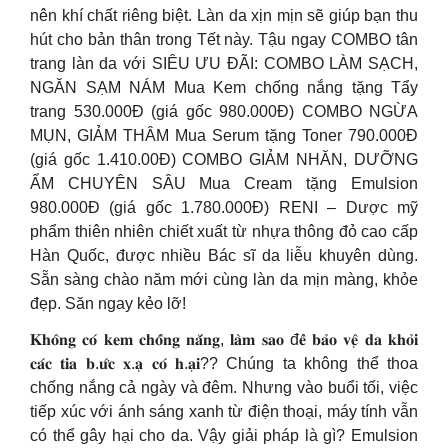
nên khí chất riêng biệt. Làn da xịn mịn sẽ giúp bạn thu
hút cho bản thân trong Tết này. Tậu ngay COMBO tân
trang làn da với SIÊU ƯU ĐÃI: COMBO LÀM SẠCH,
NGĂN SẠM NÁM Mua Kem chống nắng tặng Tẩy
trang 530.000Đ (giá gốc 980.000Đ) COMBO NGỪA
MỤN, GIẢM THÂM Mua Serum tặng Toner 790.000Đ
(giá gốc 1.410.00Đ) COMBO GIẢM NHĂN, DƯỠNG
ẨM CHUYÊN SÂU Mua Cream tặng Emulsion
980.000Đ (giá gốc 1.780.000Đ) RENI – Dược mỹ
phẩm thiên nhiên chiết xuất từ nhựa thông đỏ cao cấp
Hàn Quốc, được nhiều Bác sĩ da liễu khuyên dùng.
Sẵn sàng chào năm mới cùng làn da mịn màng, khỏe
đẹp. Săn ngay kẻo lỡ!
𝐊𝐡𝐨̂𝐧𝐠 𝐜𝐨́ 𝐤𝐞𝐦 𝐜𝐡𝐨̂́𝐧𝐠 𝐧𝐚̆́𝐧𝐠, 𝐥𝐚̀𝐦 𝐬𝐚𝐨 đ𝐞̂̉ 𝐛𝐚̉𝐨 𝐯𝐞̣̂ 𝐝𝐚 𝐤𝐡𝐨̉𝐢
𝐜𝐚́𝐜 𝐭𝐢𝐚 𝐛.𝐮̛́𝐜 𝐱.𝐚̣ 𝐜𝐨́ 𝐡.𝐚̣𝐢?? Chúng ta không thể thoa
chống nắng cả ngày và đêm. Nhưng vào buổi tối, việc
tiếp xúc với ánh sáng xanh từ điện thoại, máy tính vẫn
có thể gây hại cho da. Vậy giải pháp là gì? Emulsion