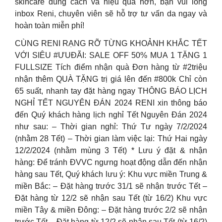
skincare đúng cách và hiệu quả hơn, bạn vui lòng
inbox Reni, chuyên viên sẽ hỗ trợ tư vấn da ngay và
hoàn toàn miễn phí!
CÙNG RENI RẠNG RỠ TỪNG KHOẢNH KHẮC TẾT
VỚI SIÊU #ƯUĐÃI: SALE OFF 50% MUA 1 TẶNG 1
FULLSIZE Tích điểm nhận quà Đơn hàng từ #2triệu
nhận thêm QUÀ TẶNG trị giá lên đến #800k Chỉ còn
65 suất, nhanh tay đặt hàng ngay THÔNG BÁO LỊCH
NGHỈ TẾT NGUYÊN ĐÁN 2024 RENI xin thông báo
đến Quý khách hàng lịch nghỉ Tết Nguyên Đán 2024
như sau: – Thời gian nghỉ: Thứ Tư ngày 7/2/2024
(nhằm 28 Tết) – Thời gian làm việc lại: Thứ Hai ngày
12/2/2024 (nhằm mùng 3 Tết) * Lưu ý đặt & nhận
hàng: Để tránh ĐVVC ngưng hoạt động dẫn đến nhận
hàng sau Tết, Quý khách lưu ý: Khu vực miền Trung &
miền Bắc: – Đặt hàng trước 31/1 sẽ nhận trước Tết –
Đặt hàng từ 12/2 sẽ nhận sau Tết (từ 16/2) Khu vực
miền Tây & miền Đông: – Đặt hàng trước 2/2 sẽ nhận
trước Tết – Đặt hàng từ 12/2 sẽ nhận sau Tết (từ 16/2)