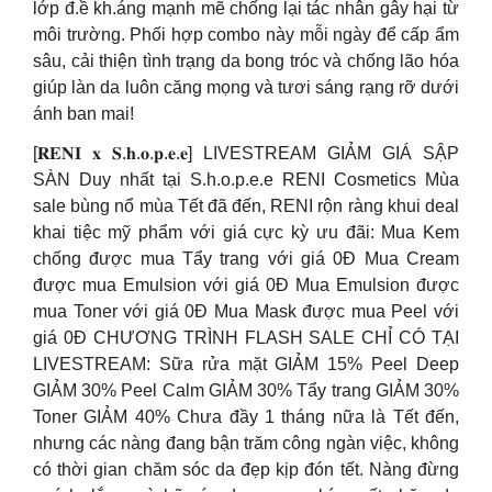
lớp đ.ề kh.áng mạnh mẽ chống lại tác nhân gây hại từ
môi trường. Phối hợp combo này mỗi ngày để cấp ẩm
sâu, cải thiện tình trạng da bong tróc và chống lão hóa
giúp làn da luôn căng mọng và tươi sáng rạng rỡ dưới
ánh ban mai!
[𝐑𝐄𝐍𝐈 𝐱 𝐒.𝐡.𝐨.𝐩.𝐞.𝐞] LIVESTREAM GIẢM GIÁ SẬP
SÀN Duy nhất tại S.h.o.p.e.e RENI Cosmetics Mùa
sale bùng nổ mùa Tết đã đến, RENI rộn ràng khui deal
khai tiệc mỹ phẩm với giá cực kỳ ưu đãi: Mua Kem
chống được mua Tẩy trang với giá 0Đ Mua Cream
được mua Emulsion với giá 0Đ Mua Emulsion được
mua Toner với giá 0Đ Mua Mask được mua Peel với
giá 0Đ CHƯƠNG TRÌNH FLASH SALE CHỈ CÓ TẠI
LIVESTREAM: Sữa rửa mặt GIẢM 15% Peel Deep
GIẢM 30% Peel Calm GIẢM 30% Tẩy trang GIẢM 30%
Toner GIẢM 40% Chưa đầy 1 tháng nữa là Tết đến,
nhưng các nàng đang bận trăm công ngàn việc, không
có thời gian chăm sóc da đẹp kịp đón tết. Nàng đừng