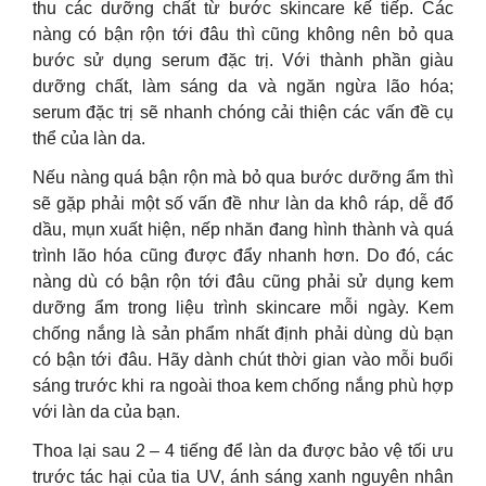
thu các dưỡng chất từ bước skincare kế tiếp. Các
nàng có bận rộn tới đâu thì cũng không nên bỏ qua
bước sử dụng serum đặc trị. Với thành phần giàu
dưỡng chất, làm sáng da và ngăn ngừa lão hóa;
serum đặc trị sẽ nhanh chóng cải thiện các vấn đề cụ
thể của làn da.
Nếu nàng quá bận rộn mà bỏ qua bước dưỡng ẩm thì
sẽ gặp phải một số vấn đề như làn da khô ráp, dễ đổ
dầu, mụn xuất hiện, nếp nhăn đang hình thành và quá
trình lão hóa cũng được đẩy nhanh hơn. Do đó, các
nàng dù có bận rộn tới đâu cũng phải sử dụng kem
dưỡng ẩm trong liệu trình skincare mỗi ngày. Kem
chống nắng là sản phẩm nhất định phải dùng dù bạn
có bận tới đâu. Hãy dành chút thời gian vào mỗi buổi
sáng trước khi ra ngoài thoa kem chống nắng phù hợp
với làn da của bạn.
Thoa lại sau 2 – 4 tiếng để làn da được bảo vệ tối ưu
trước tác hại của tia UV, ánh sáng xanh nguyên nhân