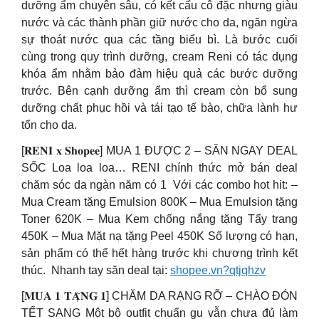
dưỡng ẩm chuyên sâu, có kết cấu cô đặc nhưng giàu
nước và các thành phần giữ nước cho da, ngăn ngừa
sự thoát nước qua các tầng biểu bì. Là bước cuối
cùng trong quy trình dưỡng, cream Reni có tác dụng
khóa ẩm nhằm bảo đảm hiệu quả các bước dưỡng
trước. Bên cạnh dưỡng ẩm thì cream còn bổ sung
dưỡng chất phục hồi và tái tạo tế bào, chữa lành hư
tổn cho da.
[𝐑𝐄𝐍𝐈 𝐱 𝐒𝐡𝐨𝐩𝐞𝐞] MUA 1 ĐƯỢC 2 – SĂN NGAY DEAL
SỐC Loa loa loa… RENI chính thức mở bán deal
chăm sóc da ngàn năm có 1 ️ Với các combo hot hit: –
Mua Cream tặng Emulsion 800K – Mua Emulsion tặng
Toner 620K – Mua Kem chống nắng tặng Tẩy trang
450K – Mua Mặt nạ tặng Peel 450K Số lượng có hạn,
sản phẩm có thể hết hàng trước khi chương trình kết
thúc. ️ Nhanh tay săn deal tại:
shopee.vn?qtjqhzv
[𝐌𝐔𝐀 𝟏 𝐓𝐀̣̆𝐍𝐆 𝟏] CHĂM DA RẠNG RỠ – CHÀO ĐÓN
TẾT SANG Một bộ outfit chuẩn gu vẫn chưa đủ làm