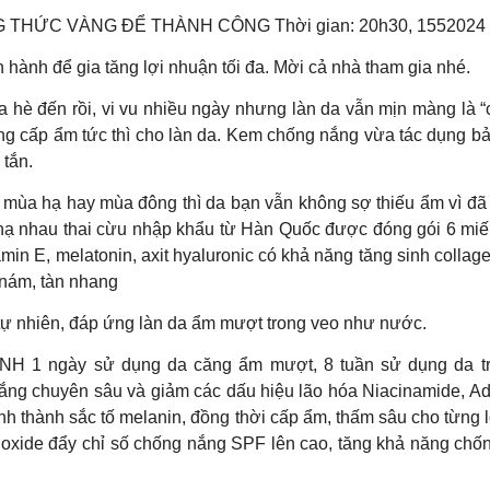
ỨC VÀNG ĐỂ THÀNH CÔNG Thời gian: 20h30, 1552024 Nền t
n hành để gia tăng lợi nhuận tối đa. Mời cả nhà tham gia nhé.
 rồi, vi vu nhiều ngày nhưng làn da vẫn mịn màng là “có
dàng cấp ẩm tức thì cho làn da. Kem chống nắng vừa tác dụng 
tắn.
𝒂̃𝒏 𝒎𝒐̂̃𝒊 𝒏𝒈𝒂̀𝒚 ️ Dù là mùa hạ hay mùa đông thì da bạn vẫn không sợ 
 nạ nhau thai cừu nhập khẩu từ Hàn Quốc được đóng gói 6 miến
amin E, melatonin, axit hyaluronic có khả năng tăng sinh colla
 nám, tàn nhang
tự nhiên, đáp ứng làn da ẩm mượt trong veo như nước.
ngày sử dụng da căng ẩm mượt, 8 tuần sử dụng da trắn
g chuyên sâu và giảm các dấu hiệu lão hóa Niacinamide, Aden
ình thành sắc tố melanin, đồng thời cấp ẩm, thấm sâu cho từng l
oxide đẩy chỉ số chống nắng SPF lên cao, tăng khả năng chốn