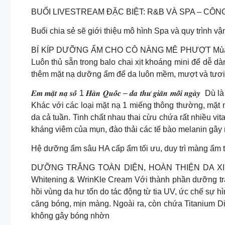
BUỔI LIVESTREAM ĐẶC BIỆT: R&B VÀ SPA – CÔNG TH
Buổi chia sẻ sẽ giới thiệu mô hình Spa và quy trình vậ
BÍ KÍP DƯỠNG ẨM CHO CÔ NÀNG MÊ PHƯỢT Mùa hè đến
Luôn thủ sẵn trong balo chai xịt khoáng mini để dễ 
thêm mặt nạ dưỡng ẩm để da luôn mềm, mượt và tươi 
𝑬𝒎 𝒎𝒂̣̆𝒕 𝒏𝒂̣ 𝒔𝒐̂́ 1 𝑯𝒂̀𝒏 𝑸𝒖𝒐̂́𝒄 – 𝒅𝒂 𝒕𝒉𝒖̛ 𝒈
Khác với các loại mặt nạ 1 miếng thông thường, mặt
da cả tuần. Tinh chất nhau thai cừu chứa rất nhiều vit
kháng viêm của mụn, đào thải các tế bào melanin gây
Hệ dưỡng ẩm sâu HA cấp ẩm tối ưu, duy trì màng ẩm 
DƯỠNG TRẮNG TOÀN DIỆN, HOÀN THIỆN DA XINH 1 
Whitening & WrinKle Cream Với thành phần dưỡng trắn
hồi vùng da hư tổn do tác động từ tia UV, ức chế sự h
căng bóng, mịn màng. Ngoài ra, còn chứa Titanium Di
không gây bóng nhờn