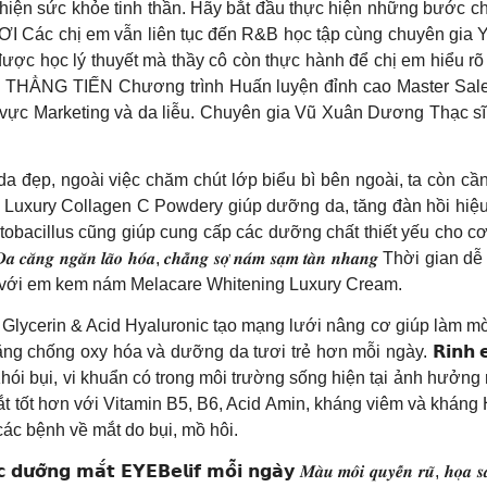
 thiện sức khỏe tinh thần. Hãy bắt đầu thực hiện những bước 
ác chị em vẫn liên tục đến R&B học tập cùng chuyên gia Yo
ược học lý thuyết mà thầy cô còn thực hành để chị em hiểu r
NG TIẾN Chương trình Huấn luyện đỉnh cao Master Saler sắ
nh vực Marketing và da liễu. Chuyên gia Vũ Xuân Dương Thạc 
p, ngoài việc chăm chút lớp biểu bì bên ngoài, ta còn cần p
 Luxury Collagen C Powdery giúp dưỡng da, tăng đàn hồi hiệu 
lactobacillus cũng giúp cung cấp các dưỡng chất thiết yếu cho 
𝒈𝒂̆𝒏 𝒍𝒂̃𝒐 𝒉𝒐́𝒂, 𝒄𝒉𝒂̆̉𝒏𝒈 𝒔𝒐̛̣ 𝒏𝒂́𝒎 𝒔𝒂̣𝒎 𝒕𝒂̀𝒏 𝒏𝒉𝒂𝒏
g với em kem nám Melacare Whitening Luxury Cream.
 Glycerin & Acid Hyaluronic tạo mạng lưới nâng cơ giúp làm mờ
 hóa và dưỡng da tươi trẻ hơn mỗi ngày. 𝗥𝗶𝗻𝗵 𝗲𝗺 𝗶́ 𝘃𝗲̂̀ 𝗻𝗴𝗮𝘆 đ
TỰ TIN Khói bụi, vi khuẩn có trong môi trường sống hiện tại ảnh h
 tốt hơn với Vitamin B5, B6, Acid Amin, kháng viêm và kháng Hi
ác bệnh về mắt do bụi, mồ hôi.
𝗰 𝗱𝘂̛𝗼̛̃𝗻𝗴 𝗺𝗮̆́𝘁 𝗘𝗬𝗘𝗕𝗲𝗹𝗶𝗳 𝗺𝗼̂̃𝗶 𝗻𝗴𝗮̀𝘆 𝑴𝒂̀𝒖 𝒎𝒐̂𝒊 𝒒𝒖𝒚𝒆̂́𝒏 𝒓𝒖̃,