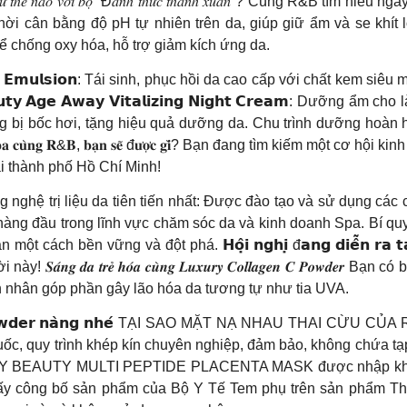
𝑎̀𝑜 𝑣𝑜̛́𝑖 𝑏𝑜̣̂ “Đ𝑎́𝑛ℎ 𝑡ℎ𝑢̛́𝑐 𝑡ℎ𝑎𝑛ℎ 𝑥𝑢𝑎̂𝑛”? Cùng R&B tìm hiểu ngay nhé! 𝗡𝘂̛𝗼
n bằng độ pH tự nhiên trên da, giúp giữ ẩm và se khít lỗ chân lông. 𝗦𝗲
, có thể chống oxy hóa, hỗ trợ giảm kích ứng da.
𝗩𝗶𝘁𝗮𝗹𝗶𝘇𝗶𝗻𝗴 𝗘𝗺𝘂𝗹𝘀𝗶𝗼𝗻: Tái sinh, phục hồi da cao cấp với c
𝗲𝗮𝘂𝘁𝘆 𝗔𝗴𝗲 𝗔𝘄𝗮𝘆 𝗩𝗶𝘁𝗮𝗹𝗶𝘇𝗶𝗻𝗴 𝗡𝗶𝗴𝗵𝘁 𝗖𝗿𝗲𝗮𝗺: D
ng bị bốc hơi, tặng hiệu quả dưỡng da. Chu trình dưỡng hoàn
 𝐒𝐩𝐚 𝐜𝐮̀𝐧𝐠 𝐑&𝐁, 𝐛𝐚̣𝐧 𝐬𝐞̃ đ𝐮̛𝐨̛̣𝐜 𝐠𝐢̀? Bạn đang tìm kiếm 
i thành phố Hồ Chí Minh!
uyển giao công nghệ trị liệu da tiên tiến nhất: Được đào tạo và sử d
a hàng đầu trong lĩnh vực chăm sóc da và kinh doanh Spa. Bí q
t cách bền vững và đột phá. 𝗛𝗼̣̂𝗶 𝗻𝗴𝗵𝗶̣ đ𝗮𝗻𝗴 𝗱𝗶𝗲̂̃𝗻 
𝒈 𝒅𝒂 𝒕𝒓𝒆̉ 𝒉𝒐́𝒂 𝒄𝒖̀𝒏𝒈 𝑳𝒖𝒙𝒖𝒓𝒚 𝑪𝒐𝒍𝒍𝒂𝒈𝒆𝒏 𝑪 𝑷𝒐𝒘𝒅
ên nhân góp phần gây lão hóa da tương tự như tia UVA.
𝗲𝗻 𝗖 𝗣𝗼𝘄𝗱𝗲𝗿 𝗻𝗮̀𝗻𝗴 𝗻𝗵𝗲́ TẠI SAO MẶT NẠ NHAU THAI CỪU CỦA R&B 
rình khép kín chuyên nghiệp, đảm bảo, không chứa tạp chất, đã được ch
ặt nạ DAILY BEAUTY MULTI PEPTIDE PLACENTA MASK được nhập kh
ấy công bố sản phẩm của Bộ Y Tế Tem phụ trên sản phẩm Thờ