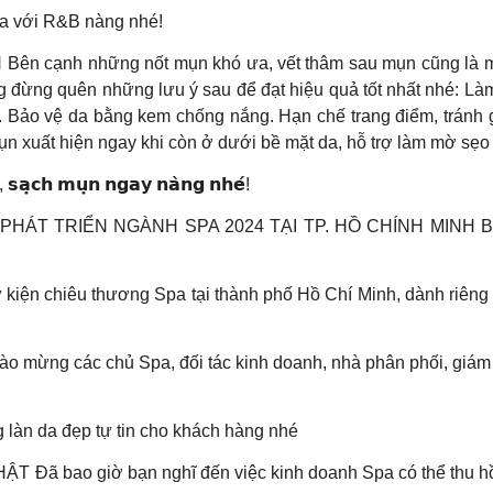
da với R&B nàng nhé!
cạnh những nốt mụn khó ưa, vết thâm sau mụn cũng là một 
g đừng quên những lưu ý sau để đạt hiệu quả tốt nhất nhé: Làm
. Bảo vệ da bằng kem chống nắng. Hạn chế trang điểm, tránh 
găn ngừa mụn xuất hiện ngay khi còn ở dưới bề mặt da, hỗ trợ làm mờ sẹ
̣𝗻, 𝘀𝗮̣𝗰𝗵 𝗺𝘂̣𝗻 𝗻𝗴𝗮𝘆 𝗻𝗮̀𝗻𝗴 𝗻𝗵𝗲́!
ÁT TRIỂN NGÀNH SPA 2024 TẠI TP. HỒ CHÍNH MINH Bạn muố
iện chiêu thương Spa tại thành phố Hồ Chí Minh, dành riêng 
 các chủ Spa, đối tác kinh doanh, nhà phân phối, giám đốc
làn da đẹp tự tin cho khách hàng nhé
ã bao giờ bạn nghĩ đến việc kinh doanh Spa có thể thu hồ