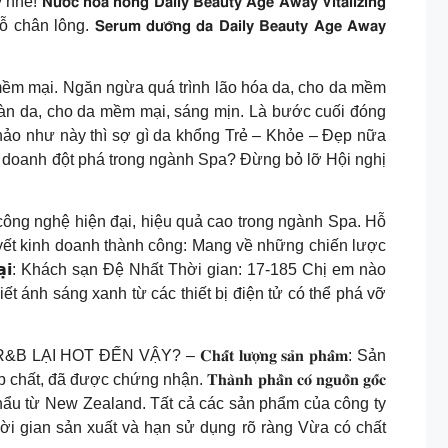
̛́𝗰 𝗵𝗼𝗮 𝗵𝗼̂̀𝗻𝗴 𝗗𝗮𝗶𝗹𝘆 𝗕𝗲𝗮𝘂𝘁𝘆 𝗔𝗴𝗲 𝗔𝘄𝗮𝘆 𝗩𝗶𝘁𝗮𝗹𝗶𝘇𝗶𝗻𝗴
𝘂𝗺 𝗱𝘂̛𝗼̛̃𝗻𝗴 𝗱𝗮 𝗗𝗮𝗶𝗹𝘆 𝗕𝗲𝗮𝘂𝘁𝘆 𝗔𝗴𝗲 𝗔𝘄𝗮𝘆
hất kem siêu mềm mại. Ngăn ngừa quá trình lão hóa da, cho da mềm
ưỡng ẩm cho làn da, cho da mềm mại, sáng mịn. Là bước cuối đóng
 hảo như này thì sợ gì da khổng Trẻ – Khỏe – Đẹp nữa
một cơ hội kinh doanh đột phá trong ngành Spa? Đừng bỏ lỡ Hội nghị
ụng các công nghệ hiện đại, hiệu quả cao trong ngành Spa. Hỗ
uyết kinh doanh thành công: Mang về những chiến lược
𝗮 𝘁𝗮̣𝗶: Khách sạn Đệ Nhất Thời gian: 17-185 Chị em nào
𝒓 Bạn có biết ánh sáng xanh từ các thiết bị điện tử có thể phá vỡ
LẠI HOT ĐẾN VẬY? – 𝐂𝐡𝐚̂́𝐭 𝐥𝐮̛𝐨̛̣𝐧𝐠 𝐬𝐚̉𝐧 𝐩𝐡𝐚̂̉𝐦: Sản
ứng nhận. 𝐓𝐡𝐚̀𝐧𝐡 𝐩𝐡𝐚̂̀𝐧 𝐜𝐨́ 𝐧𝐠𝐮𝐨̂̀𝐧 𝐠𝐨̂́𝐜
ẩu từ New Zealand. Tất cả các sản phẩm của công ty
i gian sản xuất và hạn sử dụng rõ ràng Vừa có chất