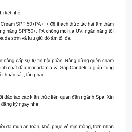
i tiết nhé.
ream SPF 50+PA+++ để thách thức tác hại âm thầm
ng nắng SPF50+, PA chống mọi tia UV, ngăn nắng tối
a da sớm và lưu giữ độ ẩm tối đa.
nâng cấp sự tự tin bội phần. Nàng đừng quên chăm
 tinh chất dầu macadamia và Sáp Candelilla giúp cung
ì chuẩn sắc, lâu phai.
ổi đào tạo các kiến thức liên quan đến ngành Spa. Xin
 đăng ký ngay nhé.
n trị mụn và phục hồi da mụn an toàn, khôi phục vẻ mịn màng, trơn nhẵn