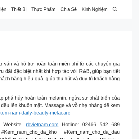
iện
Thiết Bị
Thực Phẩm
Chia Sẻ
Kinh Nghiệm
𝔂𝓮̂𝓷 𝓰𝓲𝓪: Được tư vấn và hỗ trợ hoàn toàn miễn phí từ các chuyên gia
h ưu đãi đặc biệt nhất khi hợp tác với R&B, giúp bạn tiết
hăm sóc khách hàng hiệu quả, giúp thu hút và duy trì khách hàng
dụng: thâm nhập phá hủy hoàn toàn melanin, ngừa sự phát triển của
oa đều lên khuôn mặt. Massage và vỗ nhẹ nhàng để kem
kem-nam-daily-beauty-melacare
Website:
rbvietnam.com
Hotline: 02466 542 689
m #Kem_nam_cho_da_kho #Kem_nam_cho_da_dau