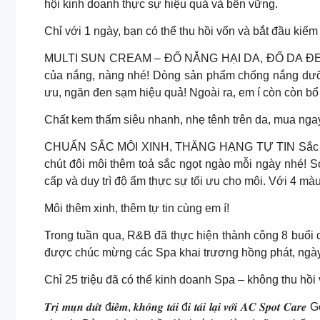
hội kinh doanh thực sự hiệu quả và bền vững.
Chỉ với 1 ngày, bạn có thể thu hồi vốn và bắt đầu kiếm 
MULTI SUN CREAM – ĐỐ NẮNG HẠI DA, ĐỐ DA ĐEN SẠ
của nắng, nàng nhé! Dòng sản phẩm chống nắng dưỡn
ưu, ngăn đen sạm hiệu quả! Ngoài ra, em í còn còn b
Chất kem thấm siêu nhanh, nhẹ tênh trên da, mua nga
CHUẨN SẮC MÔI XINH, THĂNG HẠNG TỰ TIN Sắc môi x
chút đôi môi thêm toả sắc ngọt ngào mỗi ngày nhé! S
cấp và duy trì độ ẩm thực sự tối ưu cho môi. Với 4 màu
Môi thêm xinh, thêm tự tin cùng em í!
Trong tuần qua, R&B đã thực hiện thành công 8 buổi c
được chúc mừng các Spa khai trương hồng phát, ngày 
Chỉ 25 triệu đã có thể kinh doanh Spa – không thu h
𝑻𝒓𝒊̣ 𝒎𝒖̣𝒏 𝒅𝒖̛́𝒕 đ𝒊𝒆̂̉𝒎, 𝒌𝒉𝒐̂𝒏𝒈 𝒕𝒂́𝒊 đ𝒊 𝒕𝒂́𝒊 