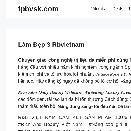
Skip
tpbvsk.com
*Moinhat
Deals
T
to
content
Làm Đẹp 3 Rbvietnam
Chuyển giao công nghệ trị liệu da miễn phí cùng
hàng đầu với nhiều năm kinh nghiệm trong ngành Spa và ch
kiệm chi phí và tối ưu hóa lợi nhuận. 𝓒𝓱𝓲𝓮̂́𝓷 𝓵𝓾̛𝓸̛̣𝓬
liên tục. Hãy đăng ký ngay để không bỏ lỡ cơ hội vàng
𝑲𝒆𝒎 𝒏𝒂́𝒎 𝑫𝒂𝒊𝒍𝒚 𝑩𝒆𝒂𝒖𝒕𝒚 𝑴𝒆𝒍𝒂𝒄𝒂𝒓𝒆 𝑾𝒉𝒊𝒕
các đốm đen, tái tạo làn da bị tổn thương Cách dùng
thẩm thấu toàn bộ. 𝗡𝗮̀𝗻𝗴 𝗱𝘂̀𝗻𝗴 𝘀𝗮́𝗻𝗴- 𝘁𝗼̂́𝗶 đ𝗲̂̀𝘂 đ𝗮̣̆𝗻 đ𝗲̂̉ 𝘁𝗮̆
R&B VIỆT NAM CAM KẾT SẢN PHẨM 100% M
#Rich_And_Beauty_Việt_Nam #Nâng_cao_giá_