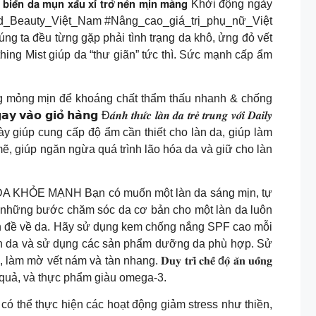
𝘂̣𝗻 𝘅𝗮̂́𝘂 𝘅𝗶́ 𝘁𝗿𝗼̛̉ 𝗻𝗲̂𝗻 𝗺𝗶̣𝗻 𝗺𝗮̀𝗻𝗴 Khởi động ngày
And_Beauty_Việt_Nam #Nâng_cao_giá_trị_phụ_nữ_Việt
 hẳn mỗi chúng ta đều từng gặp phải tình trạng da khô, ửng đỏ vết
ing Mist giúp da “thư giãn” tức thì. Sức mạnh cấp ẩm
ơng mỏng mịn để khoáng chất thẩm thấu nhanh & chống
Đ𝒂́𝒏𝒉 𝒕𝒉𝒖̛́𝒄 𝒍𝒂̀𝒏 𝒅𝒂 𝒕𝒓𝒆̉ 𝒕𝒓𝒖𝒏𝒈 𝒗𝒐̛́𝒊 𝑫𝒂𝒊𝒍𝒚
ữa dưỡng này giúp cung cấp độ ẩm cần thiết cho làn da, giúp làm
 giúp ngăn ngừa quá trình lão hóa da và giữ cho làn
 BÍ MẬT CỦA MỘT LÀN DA KHỎE MẠNH Bạn có muốn một làn da sáng mịn, tự
 những bước chăm sóc da cơ bản cho một làn da luôn
gây ra các vấn đề về da. Hãy sử dụng kem chống nắng SPF cao mỗi
ể làm sạch da và sử dụng các sản phẩm dưỡng da phù hợp. Sử
và tàn nhang. 𝐃𝐮𝐲 𝐭𝐫𝐢̀ 𝐜𝐡𝐞̂́ đ𝐨̣̂ 𝐚̆𝐧 𝐮𝐨̂́𝐧𝐠
hoa quả, và thực phẩm giàu omega-3.
 da. Bạn có thể thực hiện các hoạt động giảm stress như thiền,