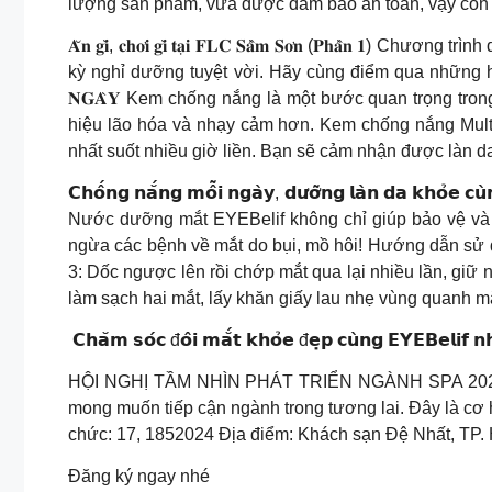
lượng sản phẩm, vừa được đảm bảo an toàn, vậy còn
𝐀̆𝐧 𝐠𝐢̀, 𝐜𝐡𝐨̛𝐢 𝐠𝐢̀ 𝐭𝐚̣𝐢 𝐅𝐋𝐂 𝐒𝐚̂̀𝐦 𝐒𝐨̛𝐧 (
kỳ nghỉ dưỡng tuyệt vời. Hãy cùng điểm qua những hoạt độ
𝐍𝐆𝐀̀𝐘 Kem chống nắng là một bước quan trọng tron
hiệu lão hóa và nhạy cảm hơn. Kem chống nắng Mul
nhất suốt nhiều giờ liền. Bạn sẽ cảm nhận được làn d
𝗖𝗵𝗼̂́𝗻𝗴 𝗻𝗮̆́𝗻𝗴 𝗺𝗼̂̃𝗶 𝗻𝗴𝗮̀𝘆, 𝗱𝘂̛𝗼̛̃𝗻𝗴 𝗹𝗮̀𝗻 𝗱𝗮 𝗸
Nước dưỡng mắt EYEBelif không chỉ giúp bảo vệ và n
ngừa các bệnh về mắt do bụi, mồ hôi! Hướng dẫn sử
3: Dốc ngược lên rồi chớp mắt qua lại nhiều lần, giữ 
làm sạch hai mắt, lấy khăn giấy lau nhẹ vùng quanh m
️ 𝗖𝗵𝗮̆𝗺 𝘀𝗼́𝗰 đ𝗼̂𝗶 𝗺𝗮̆́𝘁 𝗸𝗵𝗼̉𝗲 đ𝗲̣𝗽 𝗰𝘂̀𝗻𝗴 𝗘𝗬𝗘𝗕𝗲𝗹𝗶𝗳 𝗻
HỘI NGHỊ TẦM NHÌN PHÁT TRIỂN NGÀNH SPA 2024 Khu
mong muốn tiếp cận ngành trong tương lai. Đây là cơ 
chức: 17, 1852024 Địa điểm: Khách sạn Đệ Nhất, TP.
Đăng ký ngay nhé