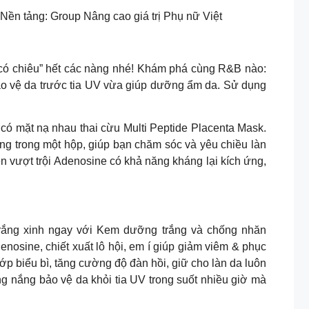
ảng: Group Nâng cao giá trị Phụ nữ Việt
 chiêu” hết các nàng nhé! Khám phá cùng R&B nào:
bảo vệ da trước tia UV vừa giúp dưỡng ẩm da. Sử dụng
thiếu ẩm vì đã có mặt nạ nhau thai cừu Multi Peptide Placenta Mask.
g trong một hộp, giúp bạn chăm sóc và yêu chiều làn
gen vượt trội Adenosine có khả năng kháng lại kích ứng,
g xinh ngay với Kem dưỡng trắng và chống nhăn
osine, chiết xuất lô hội, em í giúp giảm viêm & phục
ớp biểu bì, tăng cường độ đàn hồi, giữ cho làn da luôn
g nắng bảo vệ da khỏi tia UV trong suốt nhiều giờ mà