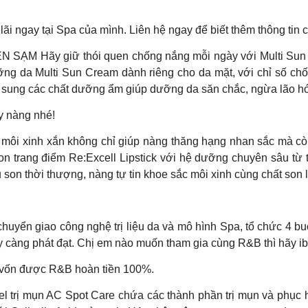
lãi ngay tại Spa của mình. Liên hệ ngay để biết thêm thông tin ch
M Hãy giữ thói quen chống nắng mỗi ngày với Multi Sun C
g da Multi Sun Cream dành riêng cho da mặt, với chỉ số chố
ổ sung các chất dưỡng ẩm giúp dưỡng da săn chắc, ngừa lão hó
y nàng nhé!
inh xắn không chỉ giúp nàng thăng hạng nhan sắc mà còn 
on trang điểm Re:Excell Lipstick với hệ dưỡng chuyên sâu từ
 son thời thượng, nàng tự tin khoe sắc môi xinh cùng chất son l
huyển giao công nghệ trị liệu da và mô hình Spa, tổ chức 4 bu
càng phát đạt. Chị em nào muốn tham gia cùng R&B thì hãy ib
ồi vốn được R&B hoàn tiền 100%.
𝒂̣𝒊 𝒗𝒐̛́𝒊 𝑨𝑪 𝑺𝒑𝒐𝒕 𝑪𝒂𝒓𝒆 Gel trị mụn AC Spot Care chứa các thành phầ