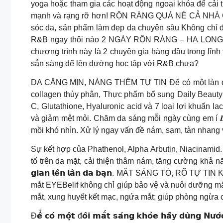
yoga hoặc tham gia các hoạt động ngoại khóa để cải
mạnh và rạng rỡ hơn! RỘN RÀNG QUÁ NÈ CẢ NHÀ ƠI C
sóc da, sản phẩm làm đẹp da chuyên sâu Không chỉ đ
R&B ngay thôi nào 2 NGÀY RỘN RÀNG – HẠ LONG THẲ
chương trình này là 2 chuyên gia hàng đầu trong lĩ
sẵn sàng để lên đường học tập với R&B chưa?
DA CĂNG MỊN, NÀNG THÊM TỰ TIN Để có một làn da đẹ
collagen thủy phân, Thực phẩm bổ sung Daily Beauty
C, Glutathione, Hyaluronic acid và 7 loại lợi khuẩn 
và giảm mệt mỏi. Chăm da sáng mỗi ngày cùng em í 𝑫𝒂 𝒄𝒂̆𝒏𝒈 𝒏
mồi khó nhìn. Xử lý ngay vấn đề nám, sạm, tàn nhan
Sự kết hợp của Phathenol, Alpha Arbutin, Niacinamid.
tố trên da mặt, cải thiện thâm nám, tăng cường khả năng chống oxy
𝗴𝗶𝗮𝗻 𝗹𝗲̂𝗻 𝗹𝗮̀𝗻 𝗱𝗮 𝗯𝗮̣𝗻. MẮT SÁNG TỎ, RÕ 
mắt EYEBelif không chỉ giúp bảo vệ và nuôi dưỡng mắt
mắt, xung huyết kết mạc, ngứa mắt; giúp phòng ngừa c
Đ𝗲̂̉ 𝗰𝗼́ 𝗺𝗼̣̂𝘁 đ𝗼̂𝗶 𝗺𝗮̆́𝘁 𝘀𝗮́𝗻𝗴 𝗸𝗵𝗼̉𝗲 𝗵𝗮̃𝘆 𝗱𝘂̀𝗻𝗴 𝗡𝘂̛𝗼̛́