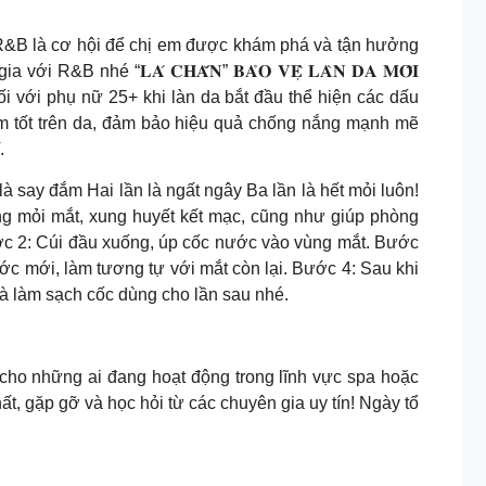
g đầu năm của R&B là cơ hội để chị em được khám phá và tận hưởng
é “𝐋𝐀́ 𝐂𝐇𝐀̆́𝐍” 𝐁𝐀̉𝐎 𝐕𝐄̣̂ 𝐋𝐀̀𝐍 𝐃𝐀 𝐌𝐎̂̃𝐈
ối với phụ nữ 25+ khi làn da bắt đầu thể hiện các dấu
 tốt trên da, đảm bảo hiệu quả chống nắng mạnh mẽ
.
𝑩𝒆𝒍𝒊𝒇 Một lần là say đắm Hai lần là ngất ngây Ba lần là hết mỏi luôn!
ng mỏi mắt, xung huyết kết mạc, cũng như giúp phòng
c 2: Cúi đầu xuống, úp cốc nước vào vùng mắt. Bước
ước mới, làm tương tự với mắt còn lại. Bước 4: Sau khi
và làm sạch cốc dùng cho lần sau nhé.
 những ai đang hoạt động trong lĩnh vực spa hoặc
, gặp gỡ và học hỏi từ các chuyên gia uy tín! Ngày tổ