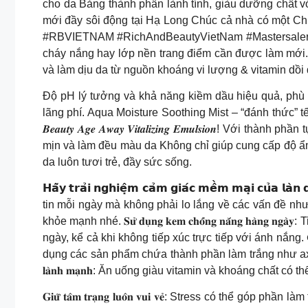
cho da Bảng thành phần lành tính, giàu dưỡng chất với Salicylic Acid,
mới đầy sôi động tại Hạ Long Chúc cả nhà có một 
#RBVIETNAM #RichAndBeautyVietNam #Mastersaler 𝑪𝒉𝒖𝒂̂̉𝒏 𝒙𝒊̣
cháy nắng hay lớp nền trang điểm cần được làm mới. 
và làm dịu da từ nguồn khoáng vi lượng & vitamin dồi
Độ pH lý tưởng và khả năng kiềm dầu hiệu quả, phù 
lãng phí. Aqua Moisture Soothing Mist – “đánh thức” tế bào, để da hấp 
𝑩𝒆𝒂𝒖𝒕𝒚 𝑨𝒈𝒆 𝑨𝒘𝒂𝒚 𝑽𝒊𝒕𝒂𝒍𝒊𝒛𝒊𝒏𝒈 𝑬𝒎𝒖𝒍𝒔𝒊
mịn và làm đều màu da Không chỉ giúp cung cấp độ ẩ
da luôn tươi trẻ, đầy sức sống.
𝗛𝗮̃𝘆 𝘁𝗿𝗮̉𝗶 𝗻𝗴𝗵𝗶𝗲̣̂𝗺 𝗰𝗮̉𝗺 𝗴𝗶𝗮́𝗰 𝗺𝗲̂̀𝗺 𝗺𝗮̣𝗶 
tin mỗi ngày mà không phải lo lắng về các vấn đề 
khỏe mạnh nhé. 𝐒𝐮̛̉ 𝐝𝐮̣𝐧𝐠 𝐤𝐞𝐦 𝐜𝐡𝐨̂́𝐧𝐠 𝐧𝐚̆́𝐧𝐠
ngày, kể cả khi không tiếp xúc trực tiếp với ánh nắng. 𝐂
dụng các sản phẩm chứa thành phần làm trắng như axit hyalur
𝐥𝐚̀𝐧𝐡 𝐦𝐚̣𝐧𝐡: Ăn uống giàu vitamin và khoáng chấ
𝐆𝐢𝐮̛̃ 𝐭𝐚̂𝐦 𝐭𝐫𝐚̣𝐧𝐠 𝐥𝐮𝐨̂𝐧 𝐯𝐮𝐢 𝐯𝐞̉: Stress c