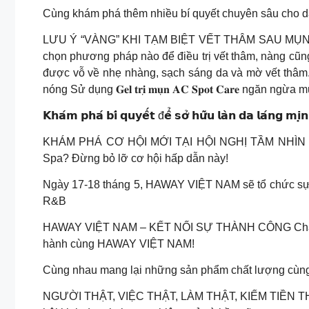
Cùng khám phá thêm nhiều bí quyết chuyên sâu cho 
LƯU Ý “VÀNG” KHI TẠM BIỆT VẾT THÂM SAU MỤN Bên 
chọn phương pháp nào để điều trị vết thâm, nàng cũn
được vỗ về nhẹ nhàng, sạch sáng da và mờ vết thâm
nóng Sử dụng 𝐆𝐞𝐥 𝐭𝐫𝐢̣ 𝐦𝐮̣𝐧 𝐀𝐂 𝐒𝐩𝐨𝐭 𝐂𝐚𝐫𝐞 n
𝗞𝗵𝗮́𝗺 𝗽𝗵𝗮́ 𝗯𝗶́ 𝗾𝘂𝘆𝗲̂́𝘁 đ𝗲̂̉ 𝘀𝗼̛̉ 𝗵𝘂̛̃𝘂 𝗹𝗮̀𝗻 𝗱𝗮 𝗹𝗮́𝗻𝗴 𝗺
KHÁM PHÁ CƠ HỘI MỚI TẠI HỘI NGHỊ TẦM NHÌN PH
Spa? Đừng bỏ lỡ cơ hội hấp dẫn này!
Ngày 17-18 tháng 5, HAWAY VIỆT NAM sẽ tổ chức sự k
R&B
HAWAY VIỆT NAM – KẾT NỐI SỰ THÀNH CÔNG Chào mừng
hành cùng HAWAY VIỆT NAM!
Cùng nhau mang lại những sản phẩm chất lượng cùng 
NGƯỜI THẬT, VIỆC THẬT, LÀM THẬT, KIẾM TIỀN THẬT Đ