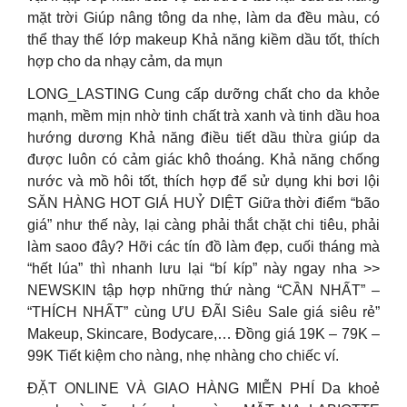
mặt trời Giúp nâng tông da nhẹ, làm da đều màu, có
thể thay thế lớp makeup Khả năng kiềm dầu tốt, thích
hợp cho da nhạy cảm, da mụn
LONG_LASTING Cung cấp dưỡng chất cho da khỏe
mạnh, mềm mịn nhờ tinh chất trà xanh và tinh dầu hoa
hướng dương Khả năng điều tiết dầu thừa giúp da
được luôn có cảm giác khô thoáng. Khả năng chống
nước và mồ hôi tốt, thích hợp để sử dụng khi bơi lội
SĂN HÀNG HOT GIÁ HUỶ DIỆT Giữa thời điểm “bão
giá” như thế này, lại càng phải thắt chặt chi tiêu, phải
làm saoo đây? Hỡi các tín đồ làm đẹp, cuối tháng mà
“hết lúa” thì nhanh lưu lại “bí kíp” này ngay nha >>
NEWSKIN tập hợp những thứ nàng “CẦN NHẤT” –
“THÍCH NHẤT” cùng ƯU ĐÃI Siêu Sale giá siêu rẻ”
Makeup, Skincare, Bodycare,… Đồng giá 19K – 79K –
99K Tiết kiệm cho nàng, nhẹ nhàng cho chiếc ví.
ĐẶT ONLINE VÀ GIAO HÀNG MIỄN PHÍ Da khoẻ