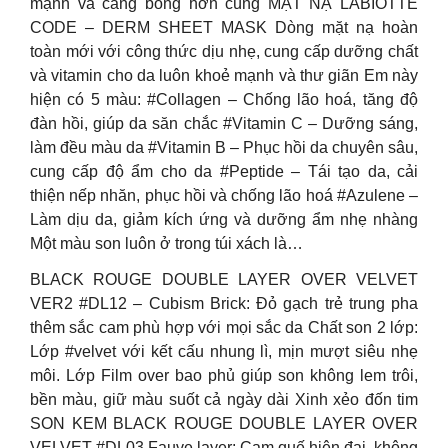
mạnh và căng bóng hơn cùng MẶT NẠ LABIOTTE
CODE – DERM SHEET MASK Dòng mặt nạ hoàn
toàn mới với công thức dịu nhẹ, cung cấp dưỡng chất
và vitamin cho da luôn khoẻ mạnh và thư giãn Em này
hiện có 5 màu: #Collagen – Chống lão hoá, tăng độ
đàn hồi, giúp da săn chắc #Vitamin C – Dưỡng sáng,
làm đều màu da #Vitamin B – Phục hồi da chuyên sâu,
cung cấp độ ẩm cho da #Peptide – Tái tạo da, cải
thiện nếp nhăn, phục hồi và chống lão hoá #Azulene –
Làm dịu da, giảm kích ứng và dưỡng ẩm nhẹ nhàng
Một màu son luôn ở trong túi xách là…
BLACK ROUGE DOUBLE LAYER OVER VELVET
VER2 #DL12 – Cubism Brick: Đỏ gạch trẻ trung pha
thêm sắc cam phù hợp với mọi sắc da Chất son 2 lớp:
Lớp #velvet với kết cấu nhung lì, mịn mượt siêu nhẹ
môi. Lớp Film over bao phủ giúp son không lem trôi,
bền màu, giữ màu suốt cả ngày dài Xinh xẻo đốn tim
SON KEM BLACK ROUGE DOUBLE LAYER OVER
VELVET #DL03 Fauve layer: Cam quế hiện đại, không