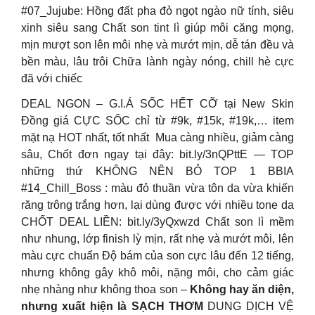
#07_Jujube: Hồng đất pha đỏ ngọt ngào nữ tính, siêu
xinh siêu sang Chất son tint lì giúp môi căng mọng,
mịn mượt son lên môi nhẹ và mướt mịn, dễ tán đều và
bền màu, lâu trôi Chữa lành ngày nóng, chill hè cực
đã với chiếc
DEAL NGON – G.I.Á SỐC HẾT CỠ tại New Skin
Đồng giá CỰC SỐC chỉ từ #9k, #15k, #19k,… item
mặt nạ HOT nhất, tốt nhất ️ Mua càng nhiều, giảm càng
sâu, Chốt đơn ngay tại đây: bit.ly/3nQPttE — TOP
những thứ KHÔNG NÊN BỎ TOP 1 BBIA
#14_Chill_Boss : màu đỏ thuần vừa tôn da vừa khiến
răng trông trắng hơn, lại dùng được với nhiều tone da
CHỐT DEAL LIỀN: bit.ly/3yQxwzd Chất son lì mềm
như nhung, lớp finish lỳ mịn, rất nhẹ và mướt môi, lên
màu cực chuẩn Độ bám của son cực lâu đến 12 tiếng,
nhưng không gây khô môi, nặng môi, cho cảm giác
nhẹ nhàng như không thoa son –
Không hay ăn diện,
nhưng xuất hiện là SẠCH THƠM
DUNG DỊCH VỆ