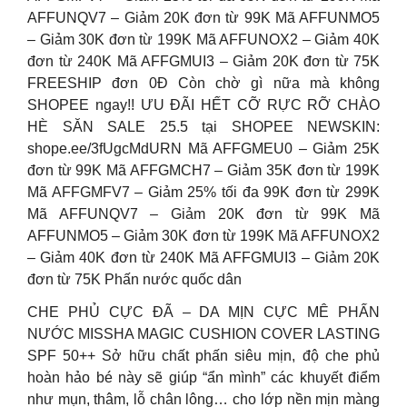
AFFUNQV7 – Giảm 20K đơn từ 99K Mã AFFUNMO5
– Giảm 30K đơn từ 199K Mã AFFUNOX2 – Giảm 40K
đơn từ 240K Mã AFFGMUI3 – Giảm 20K đơn từ 75K
FREESHIP đơn 0Đ Còn chờ gì nữa mà không
SHOPEE ngay!! ƯU ĐÃI HẾT CỠ RỰC RỠ CHÀO
HÈ SĂN SALE 25.5 tại SHOPEE NEWSKIN:
shope.ee/3fUgcMdURN Mã AFFGMEU0 – Giảm 25K
đơn từ 99K Mã AFFGMCH7 – Giảm 35K đơn từ 199K
Mã AFFGMFV7 – Giảm 25% tối đa 99K đơn từ 299K
Mã AFFUNQV7 – Giảm 20K đơn từ 99K Mã
AFFUNMO5 – Giảm 30K đơn từ 199K Mã AFFUNOX2
– Giảm 40K đơn từ 240K Mã AFFGMUI3 – Giảm 20K
đơn từ 75K Phấn nước quốc dân
CHE PHỦ CỰC ĐÃ – DA MỊN CỰC MÊ PHẤN
NƯỚC MISSHA MAGIC CUSHION COVER LASTING
SPF 50++ Sở hữu chất phấn siêu mịn, độ che phủ
hoàn hảo bé này sẽ giúp “ẩn mình” các khuyết điểm
như mụn, thâm, lỗ chân lông… cho lớp nền mịn màng