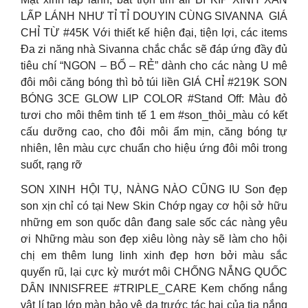
LẤP LÁNH NHƯ TỈ TỈ DOUYIN CÙNG SIVANNA ️ GIÁ
CHỈ TỪ #45K Với thiết kế hiện đại, tiện lợi, các items
Đa zi năng nhà Sivanna chắc chắc sẽ đáp ứng đầy đủ
tiêu chí “NGON – BỔ – RẺ” dành cho các nàng U mê
đôi môi căng bóng thì bỏ túi liền GIÁ CHỈ #219K SON
BÓNG 3CE GLOW LIP COLOR #Stand Off: Màu đỏ
tươi cho môi thêm tinh tế 1 em #son_thỏi_màu có kết
cấu dưỡng cao, cho đôi môi ẩm mịn, căng bóng tự
nhiên, lên màu cực chuẩn cho hiệu ứng đôi môi trong
suốt, rạng rỡ
SON XINH HỘI TỤ, NÀNG NÀO CŨNG IU Son đẹp
son xịn chỉ có tại New Skin Chớp ngay cơ hội sở hữu
những em son quốc dân đang sale sốc các nàng yêu
ơi Những màu son đẹp xiêu lòng này sẽ làm cho hội
chị em thêm lung linh xinh đẹp hơn bởi màu sắc
quyến rũ, lại cực kỳ mướt môi CHỐNG NẮNG QUỐC
DÂN INNISFREE #TRIPLE_CARE Kem chống nắng
vật lí tạp lớp màn bảo vệ da trước tác hại của tia nắng