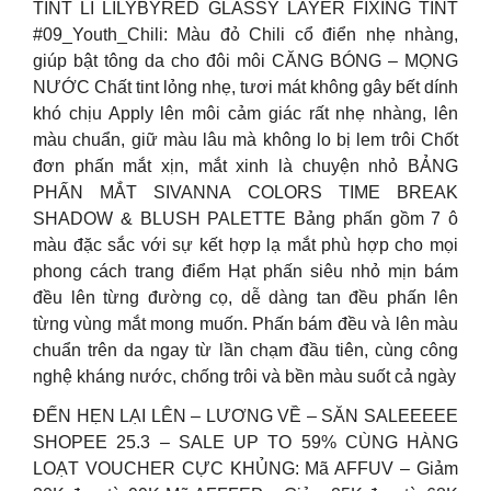
TINT LÌ LILYBYRED GLASSY LAYER FIXING TINT
#09_Youth_Chili: Màu đỏ Chili cổ điển nhẹ nhàng,
giúp bật tông da cho đôi môi CĂNG BÓNG – MỌNG
NƯỚC Chất tint lỏng nhẹ, tươi mát không gây bết dính
khó chịu Apply lên môi cảm giác rất nhẹ nhàng, lên
màu chuẩn, giữ màu lâu mà không lo bị lem trôi Chốt
đơn phấn mắt xịn, mắt xinh là chuyện nhỏ BẢNG
PHẤN MẮT SIVANNA COLORS TIME BREAK
SHADOW & BLUSH PALETTE Bảng phấn gồm 7 ô
màu đặc sắc với sự kết hợp lạ mắt phù hợp cho mọi
phong cách trang điểm Hạt phấn siêu nhỏ mịn bám
đều lên từng đường cọ, dễ dàng tan đều phấn lên
từng vùng mắt mong muốn. Phấn bám đều và lên màu
chuẩn trên da ngay từ lần chạm đầu tiên, cùng công
nghệ kháng nước, chống trôi và bền màu suốt cả ngày
ĐẾN HẸN LẠI LÊN – LƯƠNG VỀ – SĂN SALEEEEE
SHOPEE 25.3 – SALE UP TO 59% CÙNG HÀNG
LOẠT VOUCHER CỰC KHỦNG: Mã AFFUV – Giảm