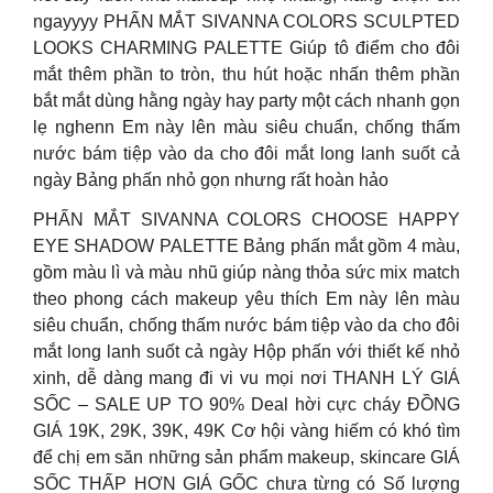
ngayyyy PHẤN MẮT SIVANNA COLORS SCULPTED
LOOKS CHARMING PALETTE Giúp tô điểm cho đôi
mắt thêm phần to tròn, thu hút hoặc nhấn thêm phần
bắt mắt dùng hằng ngày hay party một cách nhanh gọn
lẹ nghenn Em này lên màu siêu chuẩn, chống thấm
nước bám tiệp vào da cho đôi mắt long lanh suốt cả
ngày Bảng phấn nhỏ gọn nhưng rất hoàn hảo
PHẤN MẮT SIVANNA COLORS CHOOSE HAPPY
EYE SHADOW PALETTE Bảng phấn mắt gồm 4 màu,
gồm màu lì và màu nhũ giúp nàng thỏa sức mix match
theo phong cách makeup yêu thích Em này lên màu
siêu chuẩn, chống thấm nước bám tiệp vào da cho đôi
mắt long lanh suốt cả ngày Hộp phấn với thiết kế nhỏ
xinh, dễ dàng mang đi vi vu mọi nơi THANH LÝ GIÁ
SỐC – SALE UP TO 90% Deal hời cực cháy ĐỒNG
GIÁ 19K, 29K, 39K, 49K Cơ hội vàng hiếm có khó tìm
để chị em săn những sản phẩm makeup, skincare GIÁ
SỐC THẤP HƠN GIÁ GỐC chưa từng có Số lượng