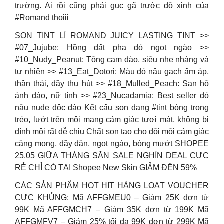
trường. Ai rồi cũng phải gục gã trước độ xinh của
#Romand thoiii
SON TINT LÌ ROMAND JUICY LASTING TINT >>
#07_Jujube: Hồng đất pha đỏ ngọt ngào >>
#10_Nudy_Peanut: Tông cam đào, siêu nhẹ nhàng và
tự nhiên >> #13_Eat_Dotori: Màu đỏ nâu gạch ấm áp,
thần thái, đầy thu hút >> #18_Mulled_Peach: San hô
ánh đào, nữ tính >> #23_Nucadamia: Best seller đỏ
nâu nude độc đáo Kết cấu son dạng #tint bóng trong
trẻo, lướt trên môi mang cảm giác tươi mát, không bị
dính môi rất dễ chịu Chất son tạo cho đôi môi cảm giác
căng mọng, đầy đặn, ngọt ngào, bóng mướt SHOPEE
25.05 GIỮA THÁNG SĂN SALE NGHÌN DEAL CỰC
RẺ CHỈ CÓ TẠI Shopee New Skin GIẢM ĐẾN 59%
CÁC SẢN PHẨM HOT HIT HÀNG LOẠT VOUCHER
CỰC KHỦNG: Mã AFFGMEU0 – Giảm 25K đơn từ
99K Mã AFFGMCH7 – Giảm 35K đơn từ 199K Mã
AFFGMFV7 – Giảm 25% tối đa 99K đơn từ 299K Mã