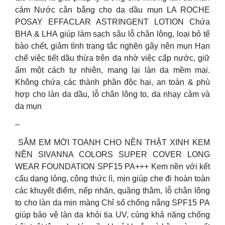
cảm Nước cân bằng cho da dầu mụn LA ROCHE
POSAY EFFACLAR ASTRINGENT LOTION Chứa
BHA & LHA giúp làm sạch sâu lỗ chân lông, loại bỏ tế
bào chết, giảm tình trạng tắc nghẽn gây nên mụn Hạn
chế việc tiết dầu thừa trên da nhờ việc cấp nước, giữ
ẩm một cách tự nhiên, mang lại làn da mềm mại.
Không chứa các thành phần độc hại, an toàn & phù
hợp cho làn da dầu, lỗ chân lông to, da nhạy cảm và
da mụn
–
️ SẮM EM MỚI TOANH CHO NỀN THẬT XINH KEM
NỀN SIVANNA COLORS SUPER COVER LONG
WEAR FOUNDATION SPF15 PA+++ Kem nền với kết
cấu dạng lỏng, công thức lì, mịn giúp che đi hoàn toàn
các khuyết điểm, nếp nhăn, quầng thâm, lỗ chân lông
to cho làn da mịn màng Chỉ số chống nắng SPF15 PA
giúp bảo vệ làn da khỏi tia UV, cùng khả năng chống