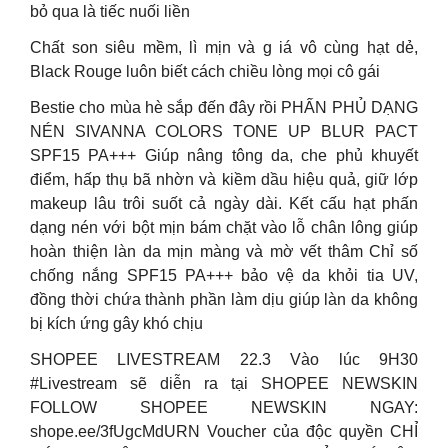
bỏ qua là tiếc nuối liền
Chất son siêu mềm, lì mịn và g iá vô cùng hạt dẻ,
Black Rouge luôn biết cách chiều lòng mọi cô gái
Bestie cho mùa hè sắp đến đây rồi PHẤN PHỦ DẠNG
NÉN SIVANNA COLORS TONE UP BLUR PACT
SPF15 PA+++ Giúp nâng tông da, che phủ khuyết
điểm, hấp thụ bã nhờn và kiềm dầu hiệu quả, giữ lớp
makeup lâu trôi suốt cả ngày dài. Kết cấu hạt phấn
dạng nén với bột mịn bám chặt vào lỗ chân lông giúp
hoàn thiện làn da mịn màng và mờ vết thâm Chỉ số
chống nắng SPF15 PA+++ bảo vệ da khỏi tia UV,
đồng thời chứa thành phần làm dịu giúp làn da không
bị kích ứng gây khó chịu
SHOPEE LIVESTREAM 22.3 Vào lúc 9H30
#Livestream sẽ diễn ra tại SHOPEE NEWSKIN
FOLLOW SHOPEE NEWSKIN NGAY:
shope.ee/3fUgcMdURN Voucher của độc quyền CHỈ