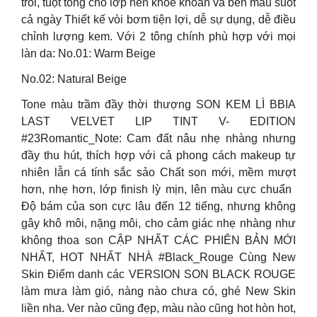
trôi, tuột tông cho lớp nền khoẻ khoắn và bền màu suốt
cả ngày Thiết kế vòi bơm tiện lợi, dễ sự dụng, dễ điều
chỉnh lượng kem. Với 2 tông chính phù hợp với mọi
làn da: No.01: Warm Beige
No.02: Natural Beige
Tone màu trầm đầy thời thượng SON KEM LÌ BBIA
LAST VELVET LIP TINT V- EDITION
#23Romantic_Note: Cam đất nâu nhẹ nhàng nhưng
đầy thu hút, thích hợp với cả phong cách makeup tự
nhiên lẫn cá tính sắc sảo Chất son mới, mềm mượt
hơn, nhẹ hơn, lớp finish lỳ mịn, lên màu cực chuẩn ️
Độ bám của son cực lâu đến 12 tiếng, nhưng không
gây khô môi, nặng môi, cho cảm giác nhẹ nhàng như
không thoa son CẬP NHẤT CÁC PHIÊN BẢN MỚI
NHẤT, HOT NHẤT NHÀ #Black_Rouge Cùng New
Skin Điểm danh các VERSION SON BLACK ROUGE
làm mưa làm gió, nàng nào chưa có, ghé New Skin
liền nha. Ver nào cũng đẹp, màu nào cũng hot hòn hot,