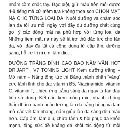
nhám cầm chắc tay. Đặc biệt, giữ màu trên môi được
4-8 tiếng mà cứ mềm tựa không thoa son CHỌN MẶT
NẠ CHO TỪNG LOẠI DA ️ Nuôi dưỡng và chăm sóc
làn da tối ưu mỗi ngày với đầy đủ dưỡng chất cùng
gợi ý các dòng mặt nạ phù hợp với từng loại da
Những item mặt nạ này sẽ là trợ thủ đắc lực cho làn
da, với đầy đủ tất cả công dụng từ cấp ẩm, dưỡng
sáng, hỗ trợ trị m ụ n, làm dịu…
DƯỠNG TRẮNG ĐỈNH CAO BAO NĂM VẪN HOT
DR.JART+ V7 TONING LIGHT Kem dưỡng trắng –
Mờ nám – Nâng tông tức thì Bảng thành phần “vàng”
cực lành tính cho da: vitamin B5, Niacinamide, vitamin
C, vitamin F,…hiệu ứng trắng sáng da ngay từ lần đầu
tiên sử dụng. Kết cấu kem mỏng mịn, nhanh chóng
thẩm thấu nhanh nuôi dưỡng làn da trắng hồng và làm
mờ các vết tàn nhang, nám giúp làn da sáng đều màu
hơn. Cấp ẩm, làm dịu, chữa lành & hồi phục da khỏe
mạnh, tăng sức đề kháng da khỏi tác động từ môi