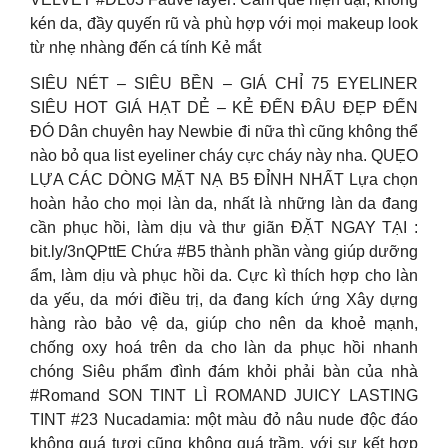
kén da, đầy quyến rũ và phù hợp với mọi makeup look
từ nhẹ nhàng đến cá tính Kẻ mắt
SIÊU NÉT – SIÊU BỀN – GIÁ CHỈ 75 EYELINER
SIÊU HOT GIÁ HẠT DẺ – KẺ ĐẾN ĐÂU ĐẸP ĐẾN
ĐÓ Dân chuyên hay Newbie đi nữa thì cũng không thể
nào bỏ qua list eyeliner cháy cực cháy này nha. QUẸO
LỰA CÁC DÒNG MẶT NẠ B5 ĐỈNH NHẤT Lựa chọn
hoàn hảo cho mọi làn da, nhất là những làn da đang
cần phục hồi, làm dịu và thư giãn ĐẶT NGAY TẠI :
bit.ly/3nQPttE Chứa #B5 thành phần vàng giúp dưỡng
ẩm, làm dịu và phục hồi da. Cực kì thích hợp cho làn
da yếu, da mới điều trị, da đang kích ứng Xây dựng
hàng rào bảo vệ da, giúp cho nên da khoẻ mạnh,
chống oxy hoá trên da cho làn da phục hồi nhanh
chóng Siêu phẩm đình đám khỏi phải bàn của nhà
#Romand SON TINT LÌ ROMAND JUICY LASTING
TINT #23 Nucadamia: một màu đỏ nâu nude độc đáo
không quá tươi cũng không quá trầm, với sự kết hợp