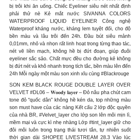
bị trôi khi ăn uống. Chiếc Eyeliner siêu nét nhất định
phải thử nè Kẻ mắt nước SIVANNA COLORS
WATERPROOF LIQUID EYELINER Công nghệ
Waterproof kháng nước, kháng lem tuyệt đối, cho độ
bền màu và lâu trôi đến 24h. Đầu bút siêu mảnh
0,01mm, nhỏ và nhọn rất linh hoạt trong từng thao tác,
nét vẽ liền mạch, không hề bị đứt đoạn, giúp đuôi
eyeliner sắc sảo. Chất mực đều cho đường kẻ không
bị đứt nét và khô nhanh trong tích tắc, bền màu lên đến
24h Mỗi ngày một màu son xinh xĩu cùng #Blackrouge
SON KEM BLACK ROUGE DOUBLE LAYER OVER
VELVET #DL06 – 𝐖𝐨𝐨𝐝𝐲 𝐥𝐚𝐲𝐞𝐫 – Đỏ nâu pha chút cam
tone đỏ “quốc dân” không hề kén da, top những màu
son must have của các nàng Kết cấu 2 lớp độc quyền
của nhà BR, #Velvet_layer cho lớp son lên môi mịn lì,
mềm mại và cực kì nhẹ nhàng Lớp #tint_layer giữ cho
đôi môi luôn trong trạng thái tươi tắn, tự nhiên suốt
thời gian dài SHOPEE LIVESTREAM 28.3 Vào lúc