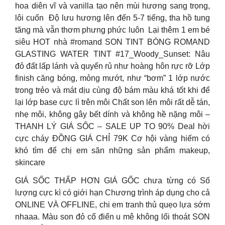
hoa diên vĩ và vanilla tạo nên mùi hương sang trọng,
lôi cuốn ️ Độ lưu hương lên đến 5-7 tiếng, tha hồ tung
tăng mà vẫn thơm phưng phức luôn ️ Lại thêm 1 em bé
siêu HOT nhà #romand SON TINT BÓNG ROMAND
GLASTING WATER TINT #17_Woody_Sunset: Nâu
đỏ đất lấp lánh và quyến rủ như hoàng hôn rực rỡ Lớp
finish căng bóng, mỏng mướt, như “bơm” 1 lớp nước
trong trẻo và mát dịu cùng độ bám màu khá tốt khi để
lại lớp base cực lì trên môi Chất son lên môi rất dễ tán,
nhẹ môi, không gây bết dính và không hề nặng môi –
THANH LÝ GIÁ SỐC – SALE UP TO 90% Deal hời
cực cháy ĐỒNG GIÁ CHỈ 79K Cơ hội vàng hiếm có
khó tìm để chị em săn những sản phẩm makeup,
skincare
GIÁ SỐC THẤP HƠN GIÁ GỐC chưa từng có Số
lượng cực kì có giới hạn Chương trình áp dụng cho cả
ONLINE VÀ OFFLINE, chi em tranh thủ quẹo lựa sớm
nhaaa. Màu son đỏ cổ điển u mê không lối thoát SON