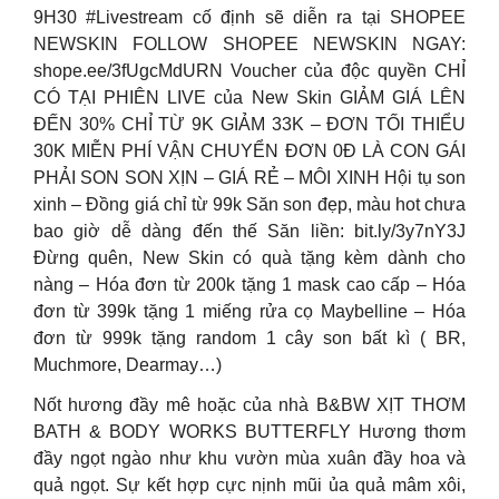
9H30 #Livestream cố định sẽ diễn ra tại SHOPEE
NEWSKIN FOLLOW SHOPEE NEWSKIN NGAY:
shope.ee/3fUgcMdURN Voucher của độc quyền CHỈ
CÓ TẠI PHIÊN LIVE của New Skin GIẢM GIÁ LÊN
ĐẾN 30% CHỈ TỪ 9K GIẢM 33K – ĐƠN TỐI THIỂU
30K MIỄN PHÍ VẬN CHUYỂN ĐƠN 0Đ LÀ CON GÁI
PHẢI SON SON XỊN – GIÁ RẺ – MÔI XINH Hội tụ son
xinh – Đồng giá chỉ từ 99k Săn son đẹp, màu hot chưa
bao giờ dễ dàng đến thế Săn liền: bit.ly/3y7nY3J
Đừng quên, New Skin có quà tặng kèm dành cho
nàng – Hóa đơn từ 200k tặng 1 mask cao cấp – Hóa
đơn từ 399k tặng 1 miếng rửa cọ Maybelline – Hóa
đơn từ 999k tặng random 1 cây son bất kì ( BR,
Muchmore, Dearmay…)
Nốt hương đầy mê hoặc của nhà B&BW XỊT THƠM
BATH & BODY WORKS BUTTERFLY Hương thơm
đầy ngọt ngào như khu vườn mùa xuân đầy hoa và
quả ngọt. Sự kết hợp cực nịnh mũi ủa quả mâm xôi,