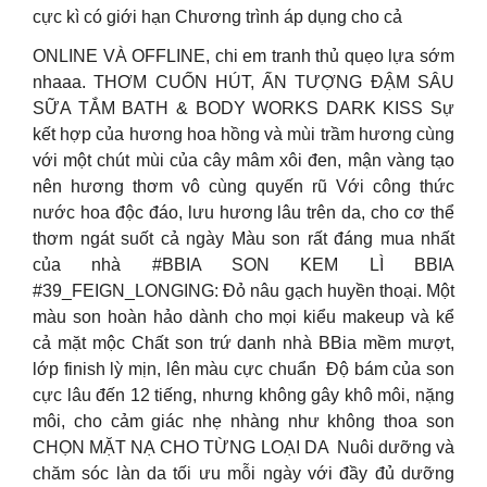
cực kì có giới hạn Chương trình áp dụng cho cả
ONLINE VÀ OFFLINE, chi em tranh thủ quẹo lựa sớm
nhaaa. THƠM CUỐN HÚT, ẤN TƯỢNG ĐẬM SÂU
SỮA TẮM BATH & BODY WORKS DARK KISS Sự
kết hợp của hương hoa hồng và mùi trầm hương cùng
với một chút mùi của cây mâm xôi đen, mận vàng tạo
nên hương thơm vô cùng quyến rũ Với công thức
nước hoa độc đáo, lưu hương lâu trên da, cho cơ thể
thơm ngát suốt cả ngày Màu son rất đáng mua nhất
của nhà #BBIA SON KEM LÌ BBIA
#39_FEIGN_LONGING: Đỏ nâu gạch huyền thoại. Một
màu son hoàn hảo dành cho mọi kiểu makeup và kể
cả mặt mộc Chất son trứ danh nhà BBia mềm mượt,
lớp finish lỳ mịn, lên màu cực chuẩn ️ Độ bám của son
cực lâu đến 12 tiếng, nhưng không gây khô môi, nặng
môi, cho cảm giác nhẹ nhàng như không thoa son
CHỌN MẶT NẠ CHO TỪNG LOẠI DA ️ Nuôi dưỡng và
chăm sóc làn da tối ưu mỗi ngày với đầy đủ dưỡng