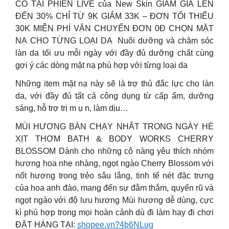
CÓ TẠI PHIÊN LIVE của New Skin GIẢM GIÁ LÊN
ĐẾN 30% CHỈ TỪ 9K GIẢM 33K – ĐƠN TỐI THIỂU
30K MIỄN PHÍ VẬN CHUYỂN ĐƠN 0Đ CHỌN MẶT
NẠ CHO TỪNG LOẠI DA ️ Nuôi dưỡng và chăm sóc
làn da tối ưu mỗi ngày với đầy đủ dưỡng chất cùng
gợi ý các dòng mặt nạ phù hợp với từng loại da
Những item mặt nạ này sẽ là trợ thủ đắc lực cho làn
da, với đầy đủ tất cả công dụng từ cấp ẩm, dưỡng
sáng, hỗ trợ trị m ụ n, làm dịu…
MÙI HƯƠNG BÁN CHẠY NHẤT TRONG NGÀY HÈ
XỊT THƠM BATH & BODY WORKS CHERRY
BLOSSOM Dành cho những cô nàng yêu thích nhóm
hương hoa nhẹ nhàng, ngọt ngào Cherry Blossom với
nốt hương trong trẻo sâu lắng, tinh tế nét đặc trưng
của hoa anh đào, mang đến sự đằm thắm, quyến rũ và
ngọt ngào với độ lưu hương Mùi hương dễ dùng, cực
kì phù hợp trong mọi hoàn cảnh dù đi làm hay đi chơi
ĐẶT HÀNG TẠI:
shopee.vn?4b6NLug