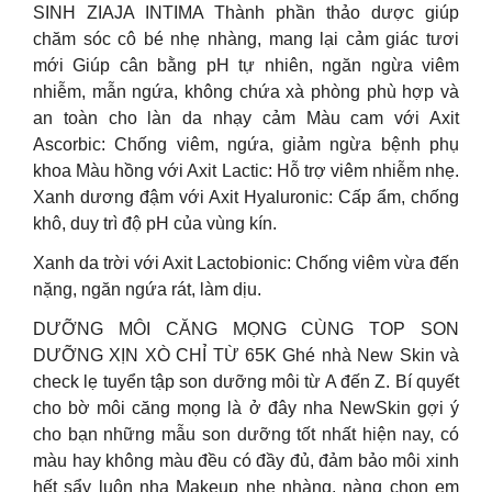
SINH ZIAJA INTIMA Thành phần thảo dược giúp
chăm sóc cô bé nhẹ nhàng, mang lại cảm giác tươi
mới Giúp cân bằng pH tự nhiên, ngăn ngừa viêm
nhiễm, mẫn ngứa, không chứa xà phòng phù hợp và
an toàn cho làn da nhạy cảm Màu cam với Axit
Ascorbic: Chống viêm, ngứa, giảm ngừa bệnh phụ
khoa Màu hồng với Axit Lactic: Hỗ trợ viêm nhiễm nhẹ.
Xanh dương đậm với Axit Hyaluronic: Cấp ẩm, chống
khô, duy trì độ pH của vùng kín.
Xanh da trời với Axit Lactobionic: Chống viêm vừa đến
nặng, ngăn ngứa rát, làm dịu.
DƯỠNG MÔI CĂNG MỌNG CÙNG TOP SON
DƯỠNG XỊN XÒ CHỈ TỪ 65K Ghé nhà New Skin và
check lẹ tuyển tập son dưỡng môi từ A đến Z. Bí quyết
cho bờ môi căng mọng là ở đây nha NewSkin gợi ý
cho bạn những mẫu son dưỡng tốt nhất hiện nay, có
màu hay không màu đều có đầy đủ, đảm bảo môi xinh
hết sẩy luôn nha Makeup nhẹ nhàng, nàng chọn em