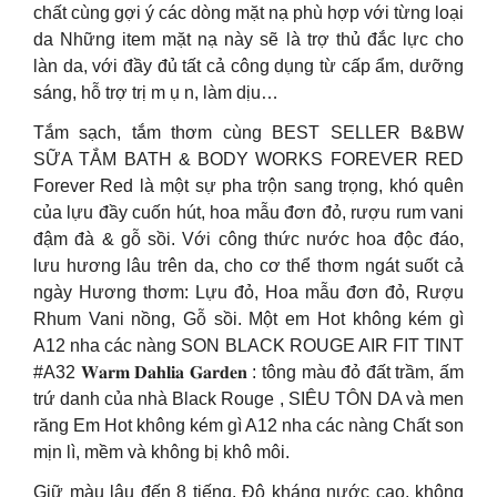
chất cùng gợi ý các dòng mặt nạ phù hợp với từng loại
da Những item mặt nạ này sẽ là trợ thủ đắc lực cho
làn da, với đầy đủ tất cả công dụng từ cấp ẩm, dưỡng
sáng, hỗ trợ trị m ụ n, làm dịu…
Tắm sạch, tắm thơm cùng BEST SELLER B&BW
SỮA TẮM BATH & BODY WORKS FOREVER RED
Forever Red là một sự pha trộn sang trọng, khó quên
của lựu đầy cuốn hút, hoa mẫu đơn đỏ, rượu rum vani
đậm đà & gỗ sồi. Với công thức nước hoa độc đáo,
lưu hương lâu trên da, cho cơ thể thơm ngát suốt cả
ngày Hương thơm: Lựu đỏ, Hoa mẫu đơn đỏ, Rượu
Rhum Vani nồng, Gỗ sồi. Một em Hot không kém gì
A12 nha các nàng SON BLACK ROUGE AIR FIT TINT
#A32 𝐖𝐚𝐫𝐦 𝐃𝐚𝐡𝐥𝐢𝐚 𝐆𝐚𝐫𝐝𝐞𝐧 : tông màu đỏ đất trầm, ấm
trứ danh của nhà Black Rouge , SIÊU TÔN DA và men
răng Em Hot không kém gì A12 nha các nàng Chất son
mịn lì, mềm và không bị khô môi.
Giữ màu lâu đến 8 tiếng. Độ kháng nước cao, không