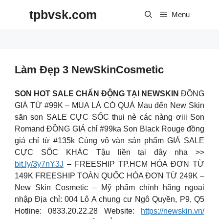
Skip
tpbvsk.com
to
Menu
content
Làm Đẹp 3 NewSkinCosmetic
SON HOT SALE CHẤN ĐỘNG TẠI NEWSKIN
ĐỒNG
GIÁ TỪ #99K – MUA LÀ CÓ QUÀ Mau đến New Skin
săn son SALE CỰC SỐC thui nè các nàng ơiii Son
Romand ĐỒNG GIÁ chỉ #99ka Son Black Rouge đồng
giá chỉ từ #135k Cùng vô vàn sản phẩm GIÁ SALE
CỰC SỐC KHÁC Tậu liền tại đây nha >>
bit.ly/3y7nY3J
– FREESHIP TP.HCM HÓA ĐƠN TỪ
149K FREESHIP TOÀN QUỐC HÓA ĐƠN TỪ 249K –
New Skin Cosmetic – Mỹ phẩm chính hãng ngoại
nhập Địa chỉ: 004 Lô A chung cư Ngô Quyền, P9, Q5
Hotline: 0833.20.22.28 Website:
https://newskin.vn/