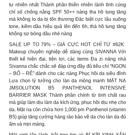
tự nhiên nhất Thành phần thiên nhiên lành tính cùng
chỉ số chống nắng SPF 50++ nàng tha hồ tung tăng
mà không lo da bị tổn thương Đặc biệt cực lâu xuống
tone, kiềm dầu hiệu quả lên đến 6h, thà hồ tung tăng
không sợ bóng dầu nhé nàng
SALE UP TO 79% – GIÁ CỰC HOT CHỈ TỪ #62K ️
Makeup chuyên nghiệp dễ dàng cùng SIVANNA Với
thiết kế hiện đại, tiện lợi, các items Đa zi năng nhà
Sivanna chắc chắc sẽ đáp ứng đầy đủ tiêu chí “NGON
– BỔ – RẺ” dành cho các nàng Phục hồi da siêu đỉnh
Lựa chọn lý tưởng cho làn da mỏng manh MẶT NẠ
JMSOLUTION B5 PANTHENOL INTENSIVE
BARRIER MASK Thành phần chính từ tinh chất rau
má giúp làm dịu làm da kích ứng, phục hồi dịu nhẹ cho
da. Mặt nạ còn chứa hơn 1,000 pm Panthenol (vitamin
B5) giúp tăng cường hàng rào bảo vệ da cho làn da đủ
ẩm và mịn màng.
Mặt xinh lấp lánh, bắt trọn tim aii BÍ KÍP XINH XẮN