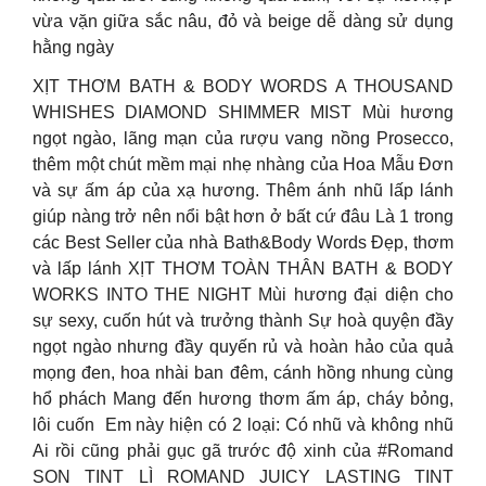
vừa vặn giữa sắc nâu, đỏ và beige dễ dàng sử dụng
hằng ngày
XỊT THƠM BATH & BODY WORDS A THOUSAND
WHISHES DIAMOND SHIMMER MIST Mùi hương
ngọt ngào, lãng mạn của rượu vang nồng Prosecco,
thêm một chút mềm mại nhẹ nhàng của Hoa Mẫu Đơn
và sự ấm áp của xạ hương. Thêm ánh nhũ lấp lánh
giúp nàng trở nên nổi bật hơn ở bất cứ đâu Là 1 trong
các Best Seller của nhà Bath&Body Words Đẹp, thơm
và lấp lánh XỊT THƠM TOÀN THÂN BATH & BODY
WORKS INTO THE NIGHT Mùi hương đại diện cho
sự sexy, cuốn hút và trưởng thành Sự hoà quyện đầy
ngọt ngào nhưng đầy quyến rủ và hoàn hảo của quả
mọng đen, hoa nhài ban đêm, cánh hồng nhung cùng
hổ phách Mang đến hương thơm ấm áp, cháy bỏng,
lôi cuốn ️ Em này hiện có 2 loại: Có nhũ và không nhũ
Ai rồi cũng phải gục gã trước độ xinh của #Romand
SON TINT LÌ ROMAND JUICY LASTING TINT