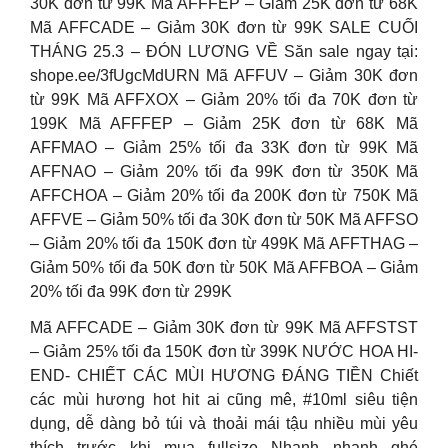
30K đơn từ 99K Mã AFFFEP – Giảm 25K đơn từ 68K
Mã AFFCADE – Giảm 30K đơn từ 99K SALE CUỐI
THÁNG 25.3 – ĐÓN LƯƠNG VỀ ️Săn sale ngay tại:
shope.ee/3fUgcMdURN Mã AFFUV – Giảm 30K đơn
từ 99K Mã AFFXOX – Giảm 20% tối đa 70K đơn từ
199K Mã AFFFEP – Giảm 25K đơn từ 68K Mã
AFFMAO – Giảm 25% tối đa 33K đơn từ 99K Mã
AFFNAO – Giảm 20% tối đa 99K đơn từ 350K Mã
AFFCHOA – Giảm 20% tối đa 200K đơn từ 750K Mã
AFFVE – Giảm 50% tối đa 30K đơn từ 50K Mã AFFSO
– Giảm 20% tối đa 150K đơn từ 499K Mã AFFTHAG –
Giảm 50% tối đa 50K đơn từ 50K Mã AFFBOA – Giảm
20% tối đa 99K đơn từ 299K
Mã AFFCADE – Giảm 30K đơn từ 99K Mã AFFSTST
– Giảm 25% tối đa 150K đơn từ 399K NƯỚC HOA HI-
END- CHIẾT CÁC MÙI HƯƠNG ĐÁNG TIỀN Chiết
các mùi hương hot hit ai cũng mê, #10ml siêu tiện
dụng, dễ dàng bỏ túi và thoải mái tậu nhiều mùi yêu
thích trước khi mua fullsize Nhanh nhanh ghé