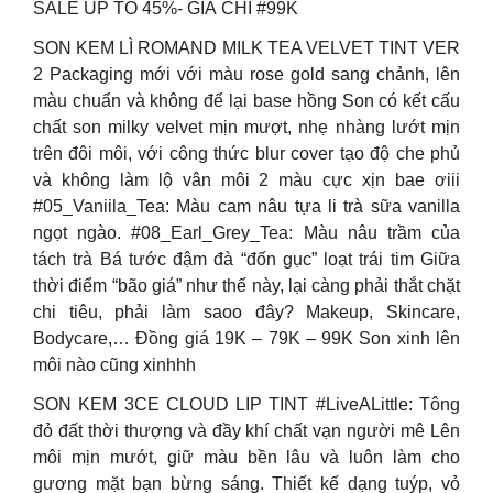
SALE UP TO 45%- GIÁ CHỈ #99K
SON KEM LÌ ROMAND MILK TEA VELVET TINT VER
2 Packaging mới với màu rose gold sang chảnh, lên
màu chuẩn và không để lại base hồng Son có kết cấu
chất son milky velvet mịn mượt, nhẹ nhàng lướt mịn
trên đôi môi, với công thức blur cover tạo độ che phủ
và không làm lộ vân môi 2 màu cực xịn bae ơiii
#05_Vaniila_Tea: Màu cam nâu tựa li trà sữa vanilla
ngọt ngào. #08_Earl_Grey_Tea: Màu nâu trầm của
tách trà Bá tước đậm đà “đốn gục” loạt trái tim Giữa
thời điểm “bão giá” như thế này, lại càng phải thắt chặt
chi tiêu, phải làm saoo đây? Makeup, Skincare,
Bodycare,… Đồng giá 19K – 79K – 99K Son xinh lên
môi nào cũng xinhhh
SON KEM 3CE CLOUD LIP TINT #LiveALittle: Tông
đỏ đất thời thượng và đầy khí chất vạn người mê Lên
môi mịn mướt, giữ màu bền lâu và luôn làm cho
gương mặt bạn bừng sáng. Thiết kế dạng tuýp, vỏ