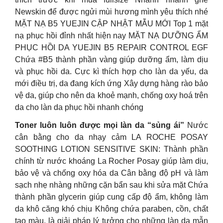
Newskin để được ngửi mùi hương mình yêu thích nhé
MẶT NẠ B5 YUEJIN CẬP NHẬT MẪU MỚI Top 1 mặt
nạ phục hồi đỉnh nhất hiện nay MẶT NẠ DƯỠNG ẨM
PHỤC HỒI DA YUEJIN B5 REPAIR CONTROL EGF
Chứa #B5 thành phần vàng giúp dưỡng ẩm, làm dịu
và phục hồi da. Cực kì thích hợp cho làn da yếu, da
mới điều trị, da đang kích ứng Xây dựng hàng rào bảo
vệ da, giúp cho nên da khoẻ mạnh, chống oxy hoá trên
da cho làn da phục hồi nhanh chóng
Toner luôn luôn được mọi làn da “sủng ái”
Nước
cân bằng cho da nhạy cảm LA ROCHE POSAY
SOOTHING LOTION SENSITIVE SKIN: Thành phần
chính từ nước khoáng La Rocher Posay giúp làm dịu,
bảo vệ và chống oxy hóa da Cân bằng độ pH và làm
sạch nhẹ nhàng những cặn bẩn sau khi sửa mặt Chứa
thành phần glycerin giúp cung cấp độ ẩm, không làm
da khô căng khó chịu Không chứa paraben, cồn, chất
tạo màu, là giải pháp lý tưởng cho những làn da mẫn