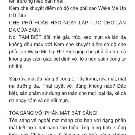
tên thương hiệu bạn nhé!
Kem che khuyết điểm có độ che phủ cao Wake Me Up
HD Blur
CHE PHỦ HOÀN HẢO NGAY LẬP TỨC CHO LÀN
DA CỦA BẠN!
Nói TẠM BIỆT đôi mắt gấu trúc, sẹo mụn và làn da
không đều màu với Kem che khuyết điểm có độ che
phủ cao Wake Me Up HD Blur giúp che phủ làn da mà
không gây cảm giác bết dính với lớp nền satin trông tự
nhiên!
Sáp rửa mặt đa năng 3 trong 1: Tẩy trang, rửa mặt, mặt
nạ dưỡng da. Thật tuyệt vời đúng không nào? Đặc
biệt, sản phẩm sử dụng an toàn cho mọi loại da, kể cả
da nhạy cảm và dễ nổi mụn.
TỎA SÁNG VỚI PHẤN MẮT BẮT SÁNG!
Tỏa sáng vẻ ngoài mơ màng của bạn với dạng phấn
mắt kết hợp hạt nano tạo hiệu ứng lung linh. Công
thức với Glitter Lock & Setting có khả năng chống