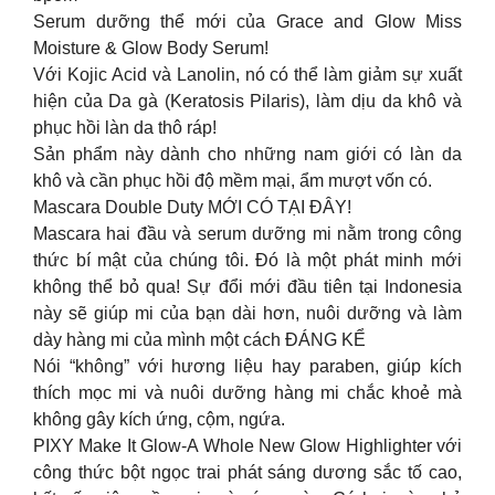
Serum dưỡng thể mới của Grace and Glow Miss
Moisture & Glow Body Serum!
Với Kojic Acid và Lanolin, nó có thể làm giảm sự xuất
hiện của Da gà (Keratosis Pilaris), làm dịu da khô và
phục hồi làn da thô ráp!
Sản phẩm này dành cho những nam giới có làn da
khô và cần phục hồi độ mềm mại, ẩm mượt vốn có.
Mascara Double Duty MỚI CÓ TẠI ĐÂY!
Mascara hai đầu và serum dưỡng mi nằm trong công
thức bí mật của chúng tôi. Đó là một phát minh mới
không thể bỏ qua! Sự đổi mới đầu tiên tại Indonesia
này sẽ giúp mi của bạn dài hơn, nuôi dưỡng và làm
dày hàng mi của mình một cách ĐÁNG KỂ
Nói “không” với hương liệu hay paraben, giúp kích
thích mọc mi và nuôi dưỡng hàng mi chắc khoẻ mà
không gây kích ứng, cộm, ngứa.
PIXY Make It Glow-A Whole New Glow Highlighter với
công thức bột ngọc trai phát sáng dương sắc tố cao,