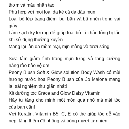
thơm và màu nhân tạo
Phù hợp với mọi loại da kể cả da dầu mụn
Loại bỏ lớp trang điểm, bụi bẩn và bã nhờn trong vài
giây
Làm sạch kỹ lưỡng để giúp loại bỏ lỗ chân lông bị tắc
khi sử dụng thường xuyên
Mang lại làn da mềm mại, mịn màng và tươi sáng
Sữa tắm giảm tình trang mụn lưng và tăng cường
hàng rào bảo vệ da!
Peony Blush Soft & Glow solution Body Wash có mùi
hương nước hoa Peony Blush của Jo Malone mang
lại trải nghiệm thư giãn nhất!
Xịt dưỡng tóc Grace and Glow Daisy Vitamin!
Hãy tự tặng cho mình một món quà nhỏ mà mái tóc
của bạn cần!
Với Keratin, Vitamin B5, C, E có thể giúp tóc dễ vào
nếp, tăng thêm độ phồng và bóng mượt tự nhiên!