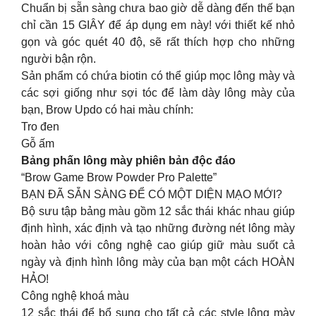
Chuẩn bị sẵn sàng chưa bao giờ dễ dàng đến thế bạn
chỉ cần 15 GIÂY để áp dụng em này! với thiết kế nhỏ
gọn và góc quét 40 độ, sẽ rất thích hợp cho những
người bận rộn.
Sản phẩm có chứa biotin có thể giúp mọc lông mày và
các sợi giống như sợi tóc để làm dày lông mày của
bạn, Brow Updo có hai màu chính:
Tro đen
Gỗ ấm
Bảng phấn lông mày phiên bản độc đáo
“Brow Game Brow Powder Pro Palette”
BẠN ĐÃ SẴN SÀNG ĐỂ CÓ MỘT DIỆN MẠO MỚI?
Bộ sưu tập bảng màu gồm 12 sắc thái khác nhau giúp
định hình, xác định và tạo những đường nét lông mày
hoàn hảo với công nghệ cao giúp giữ màu suốt cả
ngày và định hình lông mày của bạn một cách HOÀN
HẢO!
Công nghệ khoá màu
12 sắc thái để bổ sung cho tất cả các style lông mày