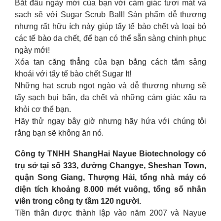
Bắt đầu ngày mới của bạn với cảm giác tươi mát và
sạch sẽ với Sugar Scrub Ball! Sản phẩm dễ thương
nhưng rất hữu ích này giúp tẩy tế bào chết và loại bỏ
các tế bào da chết, để bạn có thể sẵn sàng chinh phục
ngày mới!
Xóa tan căng thẳng của bạn bằng cách tắm sảng
khoái với tẩy tế bào chết Sugar It!
Những hạt scrub ngọt ngào và dễ thương nhưng sẽ
tẩy sạch bụi bẩn, da chết và những cảm giác xấu ra
khỏi cơ thể bạn.
Hãy thử ngay bây giờ nhưng hãy hứa với chúng tôi
rằng bạn sẽ không ăn nó.
Công ty TNHH ShangHai Nayue Biotechnology có
trụ sở tại số 333, đường Changye, Sheshan Town,
quận Song Giang, Thượng Hải, tổng nhà máy có
diện tích khoảng 8.000 mét vuông, tổng số nhân
viên trong công ty tầm 120 người.
Tiền thân được thành lập vào năm 2007 và Nayue