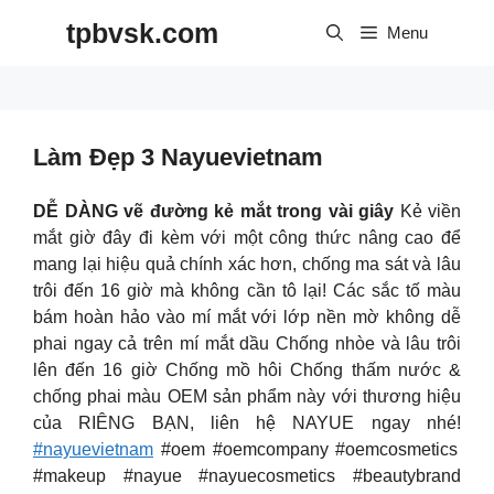
Skip
tpbvsk.com
to
Menu
content
Làm Đẹp 3 Nayuevietnam
DỄ DÀNG vẽ đường kẻ mắt trong vài giây
Kẻ viền
mắt giờ đây đi kèm với một công thức nâng cao để
mang lại hiệu quả chính xác hơn, chống ma sát và lâu
trôi đến 16 giờ mà không cần tô lại! Các sắc tố màu
bám hoàn hảo vào mí mắt với lớp nền mờ không dễ
phai ngay cả trên mí mắt dầu Chống nhòe và lâu trôi
lên đến 16 giờ Chống mồ hôi
Chống thấm nước &
chống phai màu OEM sản phẩm này với thương hiệu
của RIÊNG BẠN, liên hệ NAYUE ngay nhé!
#nayuevietnam
#oem #oemcompany #oemcosmetics
#makeup #nayue #nayuecosmetics #beautybrand