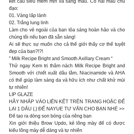
kết cấu siêu mềm mịn và sáng màu. Có hai màu chủ
đạo:
01. Vàng lấp lánh
02. Trắng lung linh
Làm cho vẻ ngoài của bạn tỏa sáng hoàn hảo và cho
chúng tôi nếu bạn đã sẵn sàng!
Ai sẽ thực sự muốn cho cả thế giới thấy cơ thể tuyệt
đẹp của bạn?!?!
” Milk Recipe Bright and Smooth Axillary Cream “
Thử ngay Kem trị thâm nách Milk Recipe Bright and
Smooth với chiết xuất dâu tằm, Niacinamide và AHA
có thể giúp làm sáng da và hữu ích như chất khử mùi
tự nhiên!
LIP GLAZE
HÃY NHẤP VÀO LIÊN KẾT TRÊN TRANG HOẶC ĐỂ
LẠI 1 DẤU (.) ĐỂ NAYUE TƯ VẤN CHO BẠN NHÉ >>
Để tạo ra dòng son bóng của riêng bạn
Xin giới thiệu Brow Updo, kẻ lông mày để có được
kiểu lông mày dễ dàng và tự nhiên