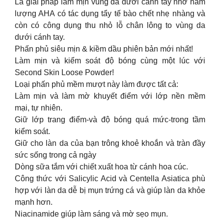
Là giải pháp làm mịn vùng da dưới cánh tay nhờ hàm
lượng AHA có tác dụng tẩy tế bào chết nhẹ nhàng và
còn có công dụng thu nhỏ lỗ chân lông to vùng da
dưới cánh tay.
Phấn phủ siêu mịn & kiềm dầu phiên bản mới nhất!
Làm mịn và kiểm soát độ bóng cùng một lúc với
Second Skin Loose Powder!
Loại phấn phủ mềm mượt này làm được tất cả:
Làm mịn và làm mờ khuyết điểm với lớp nền mềm
mại, tự nhiên.
Giữ lớp trang điểm-và độ bóng quá mức-trong tầm
kiểm soát.
Giữ cho làn da của bạn trông khoẻ khoắn và tràn đầy
sức sống trong cả ngày
Dòng sữa tắm với chiết xuất hoa từ cánh hoa cúc.
Công thức với Salicylic Acid và Centella Asiatica phù
hợp với làn da dễ bị mụn trứng cá và giúp làn da khỏe
mạnh hơn.
Niacinamide giúp làm sáng và mờ sẹo mụn.