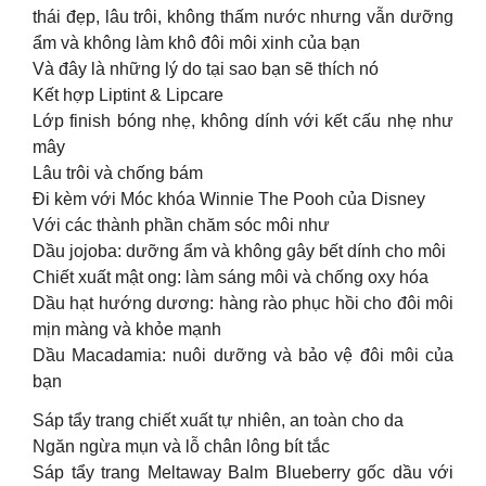
thái đẹp, lâu trôi, không thấm nước nhưng vẫn dưỡng
ẩm và không làm khô đôi môi xinh của bạn
Và đây là những lý do tại sao bạn sẽ thích nó
Kết hợp Liptint & Lipcare
Lớp finish bóng nhẹ, không dính với kết cấu nhẹ như
mây
Lâu trôi và chống bám
Đi kèm với Móc khóa Winnie The Pooh của Disney
Với các thành phần chăm sóc môi như
Dầu jojoba: dưỡng ẩm và không gây bết dính cho môi
Chiết xuất mật ong: làm sáng môi và chống oxy hóa
Dầu hạt hướng dương: hàng rào phục hồi cho đôi môi
mịn màng và khỏe mạnh
Dầu Macadamia: nuôi dưỡng và bảo vệ đôi môi của
bạn
Sáp tẩy trang chiết xuất tự nhiên, an toàn cho da
Ngăn ngừa mụn và lỗ chân lông bít tắc
Sáp tẩy trang Meltaway Balm Blueberry gốc dầu với