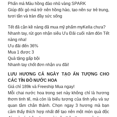
Phấn má Màu hồng đào nhũ vàng SPARK
Giúp đôi gò má trở nên hồng hào, tạo nên sự trẻ trung,
tươi tắn và tràn đầy sức sống
Tết đã cận kề nàng đã mua mỹ phẩm myKella chưa?
Nhanh tay, rút gọn nhận siêu Ưu Đãi cuối năm đón Tết
nàng nha!
Ưu đãi đến 36%
Mua 1 được 3
Quà tặng gấp bội
Nhanh tay chốt đơn nhận ưu đãi!
LƯU HƯƠNG CẢ NGÀY TẠO ẤN TƯỢNG CHO
CÁC TÍN ĐỒ NƯỚC HOA
Giá chỉ 189k và Freeship Mua ngay!
Mỗi chai nước hoa trong set này không chỉ là hương
thơm tinh tế, mà còn là biểu tượng của tình yêu và sự
quan tâm chân thành. Chọn ngay 3 hương mà bạn
cảm thấy thích hợp nhất để tạo nên một món quà độc