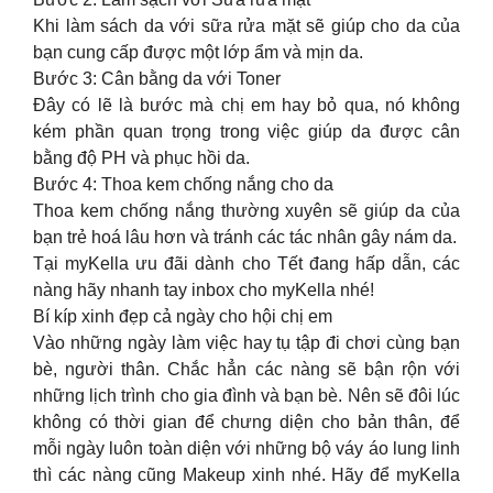
Khi làm sách da với sữa rửa mặt sẽ giúp cho da của
bạn cung cấp được một lớp ẩm và mịn da.
Bước 3: Cân bằng da với Toner
Đây có lẽ là bước mà chị em hay bỏ qua, nó không
kém phần quan trọng trong việc giúp da được cân
bằng độ PH và phục hồi da.
Bước 4: Thoa kem chống nắng cho da
Thoa kem chống nắng thường xuyên sẽ giúp da của
bạn trẻ hoá lâu hơn và tránh các tác nhân gây nám da.
Tại myKella ưu đãi dành cho Tết đang hấp dẫn, các
nàng hãy nhanh tay inbox cho myKella nhé!
Bí kíp xinh đẹp cả ngày cho hội chị em
Vào những ngày làm việc hay tụ tập đi chơi cùng bạn
bè, người thân. Chắc hẳn các nàng sẽ bận rộn với
những lịch trình cho gia đình và bạn bè. Nên sẽ đôi lúc
không có thời gian để chưng diện cho bản thân, để
mỗi ngày luôn toàn diện với những bộ váy áo lung linh
thì các nàng cũng Makeup xinh nhé. Hãy để myKella