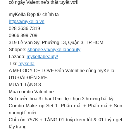
có ngày Valentine’s thật tuyệt vời!
myKella Đẹp từ chính ta
https://mykella.vn
028 3636 7319
0966 899 709
319 Lê Văn Sỹ, Phường 13, Quận 3, TP.HCM
️Shopee:
shopee.vn/mykellabeauty
️Lazada:
mykellabeauty/
️Tiki:
mykella
A MELODY OF LOVE Đón Valentine cùng myKella
ƯU ĐÃI ĐẾN 36%
MUA 1 TẶNG 3
Mua combo Valentine:
Set nước hoa 3 chai 10ml: tự chọn 3 hương bất kỳ
Combo Make up Set 1: Phấn mắt + Phấn má + Son
nhung/ lì mới
Chỉ còn 757K + TẶNG 01 tuýp kem lót & 01 tuýp gel
tẩy trang