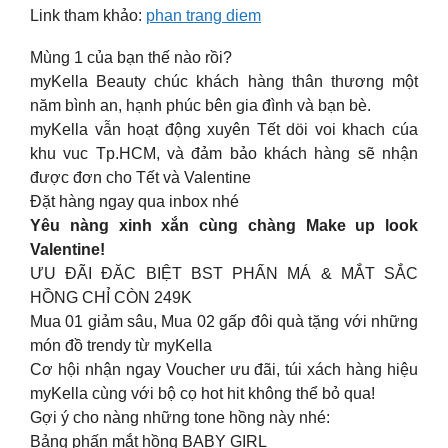
Link tham khảo:
phan trang diem
Mùng 1 của bạn thế nào rồi?
myKella Beauty chúc khách hàng thân thương một
năm bình an, hạnh phúc bên gia đình và bạn bè.
myKella vẫn hoạt động xuyên Tết döi voi khach cúa
khu vuc Tp.HCM, và đảm bảo khách hàng sẽ nhận
được đơn cho Tết và Valentine
Đặt hàng ngay qua inbox nhé
Yêu nàng xinh xắn cùng chàng Make up look
Valentine!
ƯU ĐÃI ĐĂC BIỆT BST PHẤN MÁ & MẮT SẮC
HỒNG CHỈ CÒN 249K
Mua 01 giảm sâu, Mua 02 gấp đôi quà tặng với những
món đồ trendy từ myKella
Cơ hội nhận ngay Voucher ưu đãi, túi xách hàng hiệu
myKella cùng với bộ cọ hot hit không thể bỏ qua!
Gợi ý cho nàng những tone hồng này nhé:
Bảng phấn mắt hồng BABY GIRL