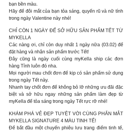
bạn bền màu.
Hãy để đôi mắt của bạn tỏa sáng, quyến rũ và nữ tính
trong ngày Valentine này nhé!
CHỈ CÒN 1 NGÀY ĐỂ SỞ HỮU SẢN PHẨM TẾT TỪ
MYKELLA
Các nàng ơi, chỉ còn duy nhất 1 ngày nữa (03.02) để
đặt hàng và nhận sản phẩm trước Tết!
Đây cũng là ngày cuối cùng myKella ship các đơn
hàng Tỉnh luôn đó nha.
Mọi người mau chốt đơn để kịp có sản phẩm sử dụng
trong ngày Tết này.
Nhanh tay chốt đơn để không bỏ lỡ những ưu đãi đặc
biệt và sở hữu ngay những sản phẩm làm đẹp từ
myKella để tỏa sáng trong ngày Tết rực rỡ nhé!
KHÁM PHÁ VẺ ĐẸP TUYỆT VỜI CÙNG PHẤN MẮT
MYKELLA SIGNATURE 4 MÀU TINH TẾ!
Để bắt đầu một chuyến phiêu lưu trang điểm tinh tế,