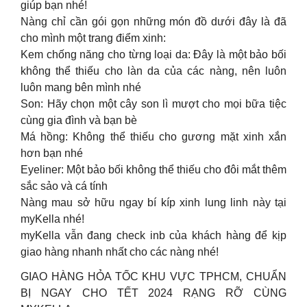
giúp bạn nhé!
Nàng chỉ cần gói gọn những món đồ dưới đây là đã
cho mình một trang điểm xinh:
Kem chống năng cho từng loại da: Đây là một bảo bối
không thể thiếu cho làn da của các nàng, nên luôn
luôn mang bên mình nhé
Son: Hãy chọn một cây son lì mượt cho mọi bữa tiệc
cùng gia đình và bạn bè
Má hồng: Không thể thiếu cho gương mặt xinh xắn
hơn bạn nhé
Eyeliner: Một bảo bối không thể thiếu cho đôi mắt thêm
sắc sảo và cá tính
Nàng mau sở hữu ngay bí kíp xinh lung linh này tại
myKella nhé!
myKella vẫn đang check inb của khách hàng để kịp
giao hàng nhanh nhất cho các nàng nhé!
GIAO HÀNG HỎA TỐC KHU VỰC TPHCM, CHUẨN
BỊ NGAY CHO TẾT 2024 RẠNG RỠ CÙNG