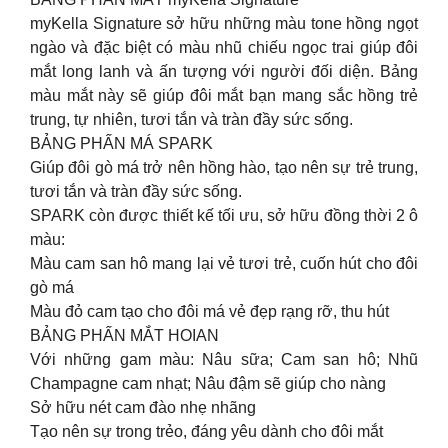
myKella Signature sở hữu những màu tone hồng ngọt
ngào và đặc biệt có màu nhũ chiếu ngọc trai giúp đôi
mắt long lanh và ấn tượng với người đối diện. Bảng
màu mắt này sẽ giúp đôi mắt bạn mang sắc hồng trẻ
trung, tự nhiên, tươi tắn và tràn đầy sức sống.
BẢNG PHẤN MÁ SPARK
Giúp đôi gò má trở nên hồng hào, tạo nên sự trẻ trung,
tươi tắn và tràn đầy sức sống.
SPARK còn được thiết kế tối ưu, sở hữu đồng thời 2 ô
màu:
Màu cam san hô mang lại vẻ tươi trẻ, cuốn hút cho đôi
gò má
Màu đỏ cam tạo cho đôi má vẻ đẹp rạng rỡ, thu hút
BẢNG PHẤN MẮT HOIAN
Với những gam màu: Nâu sữa; Cam san hô; Nhũ
Champagne cam nhạt; Nâu đậm sẽ giúp cho nàng
Sở hữu nét cam đào nhẹ nhãng
Tạo nên sự trong trẻo, đáng yêu dành cho đôi mắt