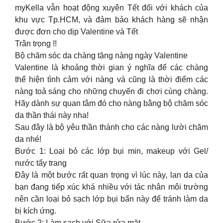
myKella vẫn hoạt động xuyên Tết đối với khách của
khu vực Tp.HCM, và đảm bảo khách hàng sẽ nhận
được đơn cho dịp Valentine và Tết
Trân trọng !!
Bộ chăm sóc da chàng tặng nàng ngày Valentine
Valentine là khoảng thời gian ý nghĩa để các chàng
thể hiện tình cảm với nàng và cũng là thời điểm các
nàng toả sáng cho những chuyến đi chơi cùng chàng.
Hãy dành sự quan tâm đó cho nàng bằng bộ chăm sóc
da thần thái này nha!
Sau đây là bộ yêu thần thánh cho các nàng lười chăm
da nhé!
Bước 1: Loại bỏ các lớp bụi min, makeup với Gel/
nước tẩy trang
Đây là một bước rất quan trọng vì lúc này, lan da của
bạn đang tiếp xúc khá nhiều với tác nhân môi trường
nên cần loại bỏ sạch lớp bụi bẩn này để tránh làm da
bị kích ứng.
Bước 2: Làm sạch với Sữa rửa mặt