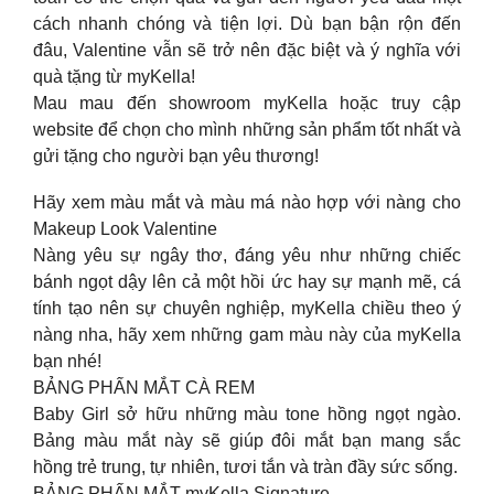
cách nhanh chóng và tiện lợi. Dù bạn bận rộn đến
đâu, Valentine vẫn sẽ trở nên đặc biệt và ý nghĩa với
quà tặng từ myKella!
Mau mau đến showroom myKella hoặc truy cập
website để chọn cho mình những sản phẩm tốt nhất và
gửi tặng cho người bạn yêu thương!
Hãy xem màu mắt và màu má nào hợp với nàng cho
Makeup Look Valentine
Nàng yêu sự ngây thơ, đáng yêu như những chiếc
bánh ngọt dậy lên cả một hồi ức hay sự mạnh mẽ, cá
tính tạo nên sự chuyên nghiệp, myKella chiều theo ý
nàng nha, hãy xem những gam màu này của myKella
bạn nhé!
BẢNG PHẤN MẮT CÀ REM
Baby Girl sở hữu những màu tone hồng ngọt ngào.
Bảng màu mắt này sẽ giúp đôi mắt bạn mang sắc
hồng trẻ trung, tự nhiên, tươi tắn và tràn đầy sức sống.
BẢNG PHẤN MẮT myKella Signature