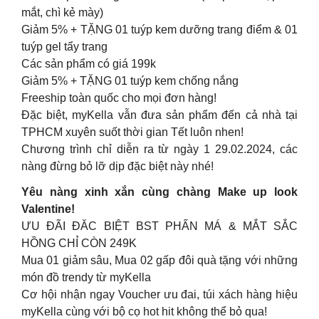
mắt, chì kẻ mày)
Giảm 5% + TẶNG 01 tuýp kem dưỡng trang điểm & 01
tuýp gel tẩy trang
Các sản phẩm có giá 199k
Giảm 5% + TẶNG 01 tuýp kem chống nắng
Freeship toàn quốc cho mọi đơn hàng!
Đặc biệt, myKella vẫn đưa sản phẩm đến cả nhà tại
TPHCM xuyên suốt thời gian Tết luôn nhen!
Chương trình chỉ diễn ra từ ngày 1 29.02.2024, các
nàng đừng bỏ lỡ dịp đặc biệt này nhé!
Yêu nàng xinh xắn cùng chàng Make up look
Valentine!
ƯU ĐÃI ĐĂC BIỆT BST PHẤN MÁ & MẮT SẮC
HỒNG CHỈ CÒN 249K
Mua 01 giảm sâu, Mua 02 gấp đôi quà tặng với những
món đồ trendy từ myKella
Cơ hội nhận ngay Voucher ưu đai, túi xách hàng hiệu
myKella cùng với bộ cọ hot hit không thể bỏ qua!