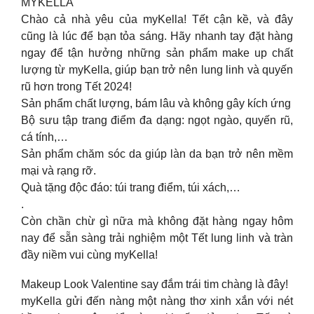
MYKELLA
Chào cả nhà yêu của myKella! Tết cận kề, và đây
cũng là lúc để bạn tỏa sáng. Hãy nhanh tay đặt hàng
ngay để tận hưởng những sản phẩm make up chất
lượng từ myKella, giúp bạn trở nên lung linh và quyến
rũ hơn trong Tết 2024!
Sản phẩm chất lượng, bám lâu và không gây kích ứng
Bộ sưu tập trang điểm đa dạng: ngọt ngào, quyến rũ,
cá tính,…
Sản phẩm chăm sóc da giúp làn da bạn trở nên mềm
mại và rạng rỡ.
Quà tặng độc đáo: túi trang điểm, túi xách,…
.
Còn chần chừ gì nữa mà không đặt hàng ngay hôm
nay để sẵn sàng trải nghiệm một Tết lung linh và tràn
đầy niềm vui cùng myKella!
Makeup Look Valentine say đắm trái tim chàng là đây!
myKella gửi đến nàng một nàng thơ xinh xắn với nét