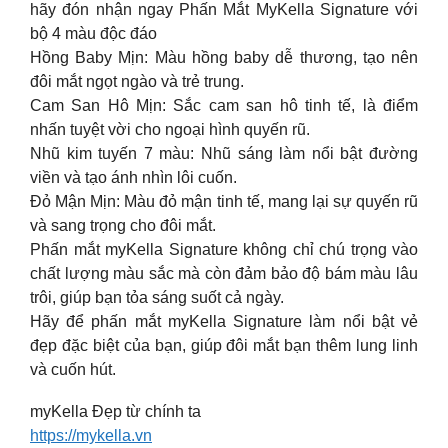
hãy đón nhận ngay Phấn Mắt MyKella Signature với
bộ 4 màu độc đáo
Hồng Baby Mịn: Màu hồng baby dễ thương, tạo nên
đôi mắt ngọt ngào và trẻ trung.
Cam San Hô Mịn: Sắc cam san hô tinh tế, là điểm
nhấn tuyệt vời cho ngoại hình quyến rũ.
Nhũ kim tuyến 7 màu: Nhũ sáng làm nổi bật đường
viền và tạo ánh nhìn lôi cuốn.
Đỏ Mận Mịn: Màu đỏ mận tinh tế, mang lại sự quyến rũ
và sang trọng cho đôi mắt.
Phấn mắt myKella Signature không chỉ chú trọng vào
chất lượng màu sắc mà còn đảm bảo độ bám màu lâu
trôi, giúp bạn tỏa sáng suốt cả ngày.
Hãy để phấn mắt myKella Signature làm nổi bật vẻ
đẹp đặc biệt của bạn, giúp đôi mắt bạn thêm lung linh
và cuốn hút.
myKella Đẹp từ chính ta
https://mykella.vn