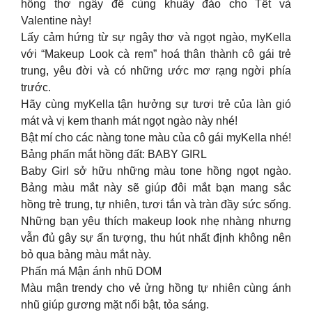
hồng thơ ngây để cùng khuấy đảo cho Tết và
Valentine này!
Lấy cảm hứng từ sự ngây thơ và ngọt ngào, myKella
với “Makeup Look cà rem” hoá thân thành cô gái trẻ
trung, yêu đời và có những ước mơ rạng ngời phía
trước.
Hãy cùng myKella tận hưởng sự tươi trẻ của làn gió
mát và vị kem thanh mát ngọt ngào này nhé!
Bật mí cho các nàng tone màu của cô gái myKella nhé!
Bảng phấn mắt hồng đất: BABY GIRL
Baby Girl sở hữu những màu tone hồng ngọt ngào.
Bảng màu mắt này sẽ giúp đôi mắt bạn mang sắc
hồng trẻ trung, tự nhiên, tươi tắn và tràn đầy sức sống.
Những bạn yêu thích makeup look nhẹ nhàng nhưng
vẫn đủ gây sự ấn tượng, thu hút nhất định không nên
bỏ qua bảng màu mắt này.
Phấn má Mận ánh nhũ DOM
Màu mận trendy cho vẻ ửng hồng tự nhiên cùng ánh
nhũ giúp gương mặt nổi bật, tỏa sáng.