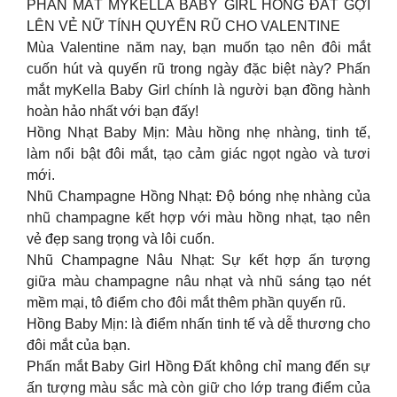
PHẤN MẮT MYKELLA BABY GIRL HỒNG ĐẤT GỢI
LÊN VẺ NỮ TÍNH QUYẾN RŨ CHO VALENTINE
Mùa Valentine năm nay, bạn muốn tạo nên đôi mắt
cuốn hút và quyến rũ trong ngày đặc biệt này? Phấn
mắt myKella Baby Girl chính là người bạn đồng hành
hoàn hảo nhất với bạn đấy!
Hồng Nhạt Baby Mịn: Màu hồng nhẹ nhàng, tinh tế,
làm nổi bật đôi mắt, tạo cảm giác ngọt ngào và tươi
mới.
Nhũ Champagne Hồng Nhạt: Độ bóng nhẹ nhàng của
nhũ champagne kết hợp với màu hồng nhạt, tạo nên
vẻ đẹp sang trọng và lôi cuốn.
Nhũ Champagne Nâu Nhạt: Sự kết hợp ấn tượng
giữa màu champagne nâu nhạt và nhũ sáng tạo nét
mềm mại, tô điểm cho đôi mắt thêm phần quyến rũ.
Hồng Baby Mịn: là điểm nhấn tinh tế và dễ thương cho
đôi mắt của bạn.
Phấn mắt Baby Girl Hồng Đất không chỉ mang đến sự
ấn tượng màu sắc mà còn giữ cho lớp trang điểm của