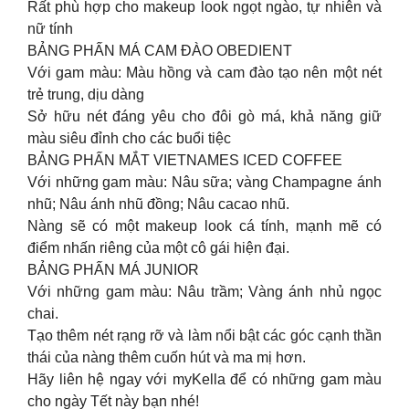
Rất phù hợp cho makeup look ngọt ngào, tự nhiên và
nữ tính
BẢNG PHẤN MÁ CAM ĐÀO OBEDIENT
Với gam màu: Màu hồng và cam đào tạo nên một nét
trẻ trung, dịu dàng
Sở hữu nét đáng yêu cho đôi gò má, khả năng giữ
màu siêu đỉnh cho các buổi tiệc
BẢNG PHẤN MẮT VIETNAMES ICED COFFEE
Với những gam màu: Nâu sữa; vàng Champagne ánh
nhũ; Nâu ánh nhũ đồng; Nâu cacao nhũ.
Nàng sẽ có một makeup look cá tính, mạnh mẽ có
điểm nhấn riêng của một cô gái hiện đại.
BẢNG PHẤN MÁ JUNIOR
Với những gam màu: Nâu trầm; Vàng ánh nhủ ngọc
chai.
Tạo thêm nét rạng rỡ và làm nổi bật các góc cạnh thần
thái của nàng thêm cuốn hút và ma mị hơn.
Hãy liên hệ ngay với myKella để có những gam màu
cho ngày Tết này bạn nhé!