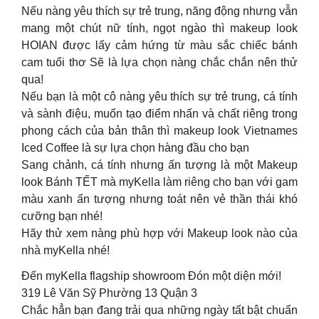
Nếu nàng yêu thích sự trẻ trung, năng động nhưng vẫn
mang một chút nữ tính, ngọt ngào thì makeup look
HOIAN được lấy cảm hứng từ màu sắc chiếc bánh
cam tuổi thơ Sẽ là lựa chọn nàng chắc chắn nên thử
qua!
Nếu bạn là một cô nàng yêu thích sự trẻ trung, cá tính
và sành điệu, muốn tạo điểm nhấn và chất riêng trong
phong cách của bản thân thì makeup look Vietnames
Iced Coffee là sự lựa chọn hàng đầu cho bạn
Sang chảnh, cá tính nhưng ấn tượng là một Makeup
look Bánh TẾT mà myKella làm riêng cho bạn với gam
màu xanh ấn tượng nhưng toát nên vẻ thần thái khó
cưỡng bạn nhé!
Hãy thử xem nàng phù hợp với Makeup look nào của
nhà myKella nhé!
Đến myKella flagship showroom Đón một diện mới!
319 Lê Văn Sỹ Phường 13 Quận 3
Chắc hẳn bạn đang trải qua những ngày tất bật chuẩn