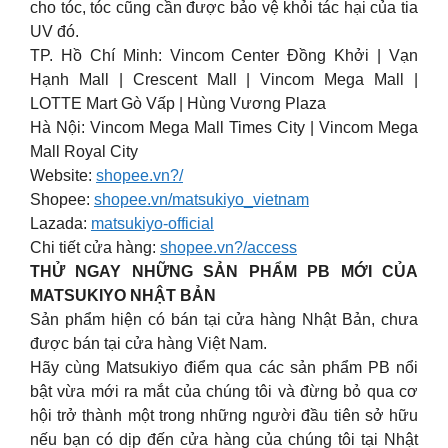
cho tóc, tóc cũng cần được bảo vệ khỏi tác hại của tia
UV đó.
TP. Hồ Chí Minh: Vincom Center Đồng Khởi | Vạn
Hạnh Mall | Crescent Mall | Vincom Mega Mall |
LOTTE Mart Gò Vấp | Hùng Vương Plaza
Hà Nội: Vincom Mega Mall Times City | Vincom Mega
Mall Royal City
Website:
shopee.vn?/
Shopee:
shopee.vn/matsukiyo_vietnam
Lazada:
matsukiyo-official
Chi tiết cửa hàng:
shopee.vn?/access
THỬ NGAY NHỮNG SẢN PHẨM PB MỚI CỦA
MATSUKIYO NHẬT BẢN
Sản phẩm hiện có bán tại cửa hàng Nhật Bản, chưa
được bán tại cửa hàng Việt Nam.
Hãy cùng Matsukiyo điểm qua các sản phẩm PB nổi
bật vừa mới ra mắt của chúng tôi và đừng bỏ qua cơ
hội trở thành một trong những người đầu tiên sở hữu
nếu bạn có dịp đến cửa hàng của chúng tôi tại Nhật