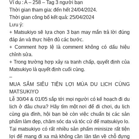
Ví dụ : A – 258 – Tag 3 người bạn
Thời gian tham gia: đến hết 24/04/2024.
Thời gian công bố kết quả: 25/04/2024
Lưu ý:
+ Matsukiyo sẽ lựa chọn 3 bạn may mắn trả lời đúng
đáp án và thực hiện đủ các bước.
+ Comment hợp lệ là comment không có dấu hiệu
chỉnh sửa.
+ Trong trường hợp xảy ra tranh chấp, quyết định của
Matsukiyo là quyết định cuối cùng.
–
MUA SẮM SIÊU TIỆN LỢI MÙA DU LỊCH CÙNG
MATSUKIYO
Lễ 30/04 & 01/05 sắp tới mọi người có kế hoạch đi du
lịch ở đâu chưa? Hãy tìm một nơi để đi chơi, du lịch
cùng gia đình, hội bạn bè còn việc chuẩn bị các sản
phẩm làm đẹp, chăm sóc da và tóc cứ để matsukiyo lo.
Tại matsukiyo có rất nhiều sản phẩm minisize rất tiện
lợi để mang đi xa mà không cần lăn tăn về chỗ đựng