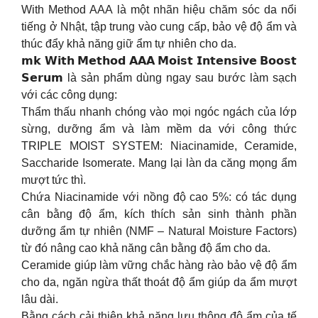
With Method AAA là một nhãn hiệu chăm sóc da nổi
tiếng ở Nhật, tập trung vào cung cấp, bảo vệ độ ẩm và
thúc đẩy khả năng giữ ẩm tự nhiên cho da.
𝗺𝗸 𝗪𝗶𝘁𝗵 𝗠𝗲𝘁𝗵𝗼𝗱 𝗔𝗔𝗔 𝗠𝗼𝗶𝘀𝘁 𝗜𝗻𝘁𝗲𝗻𝘀𝗶𝘃𝗲 𝗕𝗼𝗼𝘀𝘁
𝗦𝗲𝗿𝘂𝗺 là sản phẩm dùng ngay sau bước làm sạch
với các công dụng:
Thẩm thấu nhanh chóng vào mọi ngóc ngách của lớp
sừng, dưỡng ẩm và làm mềm da với công thức
TRIPLE MOIST SYSTEM: Niacinamide, Ceramide,
Saccharide Isomerate. Mang lại làn da căng mọng ẩm
mượt tức thì.
Chứa Niacinamide với nồng độ cao 5%: có tác dụng
cân bằng độ ẩm, kích thích sản sinh thành phần
dưỡng ẩm tự nhiên (NMF – Natural Moisture Factors)
từ đó nâng cao khả năng cân bằng độ ẩm cho da.
Ceramide giúp làm vững chắc hàng rào bảo vệ độ ẩm
cho da, ngăn ngừa thất thoát độ ẩm giúp da ẩm mượt
lâu dài.
Bằng cách cải thiện khả năng lưu thông độ ẩm của tế