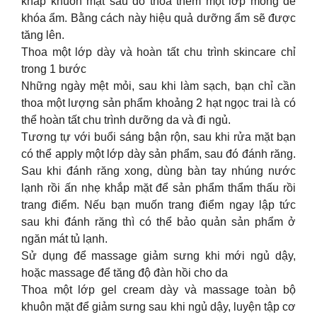
khắp khuôn mặt sau đó thoa thêm một lớp mỏng để
khóa ẩm. Bằng cách này hiệu quả dưỡng ẩm sẽ được
tăng lên.
Thoa một lớp dày và hoàn tất chu trình skincare chỉ
trong 1 bước
Những ngày mệt mỏi, sau khi làm sạch, bạn chỉ cần
thoa một lượng sản phẩm khoảng 2 hạt ngọc trai là có
thể hoàn tất chu trình dưỡng da và đi ngủ.
Tương tự với buổi sáng bận rộn, sau khi rửa mặt bạn
có thể apply một lớp dày sản phẩm, sau đó đánh răng.
Sau khi đánh răng xong, dùng bàn tay nhúng nước
lạnh rồi ấn nhẹ khắp mặt để sản phẩm thẩm thấu rồi
trang điểm. Nếu bạn muốn trang điểm ngay lập tức
sau khi đánh răng thì có thể bảo quản sản phẩm ở
ngăn mát tủ lạnh.
Sử dụng để massage giảm sưng khi mới ngủ dậy,
hoặc massage để tăng độ đàn hồi cho da
Thoa một lớp gel cream dày và massage toàn bộ
khuôn mặt để giảm sưng sau khi ngủ dậy, luyện tập cơ