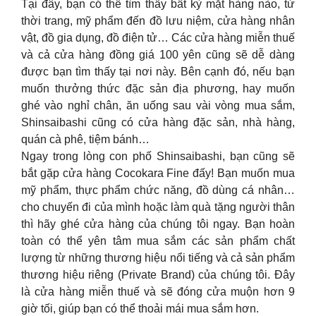
Tại đây, bạn có thể tìm thấy bất kỳ mặt hàng nào, từ
thời trang, mỹ phẩm đến đồ lưu niệm, cửa hàng nhân
vật, đồ gia dụng, đồ điện tử… Các cửa hàng miễn thuế
và cả cửa hàng đồng giá 100 yên cũng sẽ dễ dàng
được bạn tìm thấy tại nơi này. Bên cạnh đó, nếu bạn
muốn thưởng thức đặc sản địa phương, hay muốn
ghé vào nghỉ chân, ăn uống sau vài vòng mua sắm,
Shinsaibashi cũng có cửa hàng đặc sản, nhà hàng,
quán cà phê, tiệm bánh…
Ngay trong lòng con phố Shinsaibashi, bạn cũng sẽ
bắt gặp cửa hàng Cocokara Fine đấy! Bạn muốn mua
mỹ phẩm, thực phẩm chức năng, đồ dùng cá nhân…
cho chuyến đi của mình hoặc làm quà tặng người thân
thì hãy ghé cửa hàng của chúng tôi ngay. Bạn hoàn
toàn có thể yên tâm mua sắm các sản phẩm chất
lượng từ những thương hiệu nổi tiếng và cả sản phẩm
thương hiệu riêng (Private Brand) của chúng tôi. Đây
là cửa hàng miễn thuế và sẽ đóng cửa muộn hơn 9
giờ tối, giúp bạn có thể thoải mái mua sắm hơn.