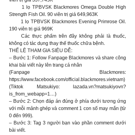
1 lọ TPBVSK Blackmores Omega Double High
Strength Fish Oil. 90 viên trị giá 649,963K
1 lọ TPBVSK Blackmores Evening Primrose Oil.
190 viên trị giá 969K
Các thực phẩm trên đây không phải là thuốc,
không có tác dụng thay thế thuốc chữa bệnh.
THỂ LỆ THAM GIA SIÊU DỄ:
– Bước 1: Follow Fanpage Blackmores và share công
khai bài viết này lên trang cá nhân
(Fanpage Blackmores:
https://www.facebook.com/official.blackmores.vietnam)
(Tiktok Matsukiyo: lazada.vn?matsukiyovn?
is_from_webapp=1…)
– Bước 2: Chọn đáp án đúng ở phía dưới tương ứng
với mỗi mảnh ghép và comment 1 con số may mắn (từ
0 đến 999).
– Bước 3: Tag 3 người bạn vào phần comment dưới
bài viết.