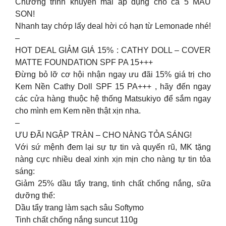
Chương trình khuyến mãi áp dụng cho cả 5 MÀU
SON!
Nhanh tay chớp lấy deal hời có hạn từ Lemonade nhé!
–
HOT DEAL GIẢM GIÁ 15% : CATHY DOLL – COVER
MATTE FOUNDATION SPF PA 15+++
Đừng bỏ lỡ cơ hội nhận ngay ưu đãi 15% giá trị cho
Kem Nền Cathy Doll SPF 15 PA+++ , hãy đến ngay
các cửa hàng thuộc hệ thống Matsukiyo để sắm ngay
cho mình em Kem nền thật xịn nha.
–
ƯU ĐÃI NGẬP TRÀN – CHO NÀNG TỎA SÁNG!
Với sứ mệnh đem lại sự tự tin và quyến rũ, MK tặng
nàng cực nhiều deal xinh xịn mịn cho nàng tự tin tỏa
sáng:
Giảm 25% dầu tẩy trang, tinh chất chống nắng, sữa
dưỡng thể:
Dầu tẩy trang làm sạch sâu Softymo
Tinh chất chống nắng suncut 110g