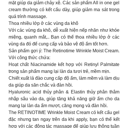
mặt giúp da giảm chảy xệ. Các sản phẩm All in one gel
cream thường có kết cấu dày, giúp giảm ma sát trong
quá trình massage.
Thoa nhiều lớp ở các vùng da khô
Với các vùng da khô, dễ xuất hiện nếp nhăn như khóe
miệng, quanh mắt,.. Bạn có thể thoa nhiều lớp ở các
vùng da đó để cung cấp và bảo vệ độ ẩm tốt hơn.
Sản phẩm gợi ý: The Retinotime Wrinkle Moist Cream.
Với công thức chứa:
Hoạt chất Niacinamide kết hợp với Retinyl Palmitate
trong sản phẩm mang lại làn da tươi trẻ, mềm mịn.
Chiết xuất lá đào cung cấp độ ẩm, làm mềm và làm dịu
da giúp da săn chắc và đàn hồi.
Hyaluronic acid thủy phân & Elastin thủy phân thâm
nhập sâu vào da, giúp tăng khả năng giữ ẩm cho da
mang lại làn da ẩm mượt, căng mọng và đàn hồi.
The RETINOTIME Wrinkle Moist Cream có kết cấu gel
đặc nhưng tan ngay trên da khi apply, bạn có thể kết
hợp với các động tác massage để giúp lưu thông tuần