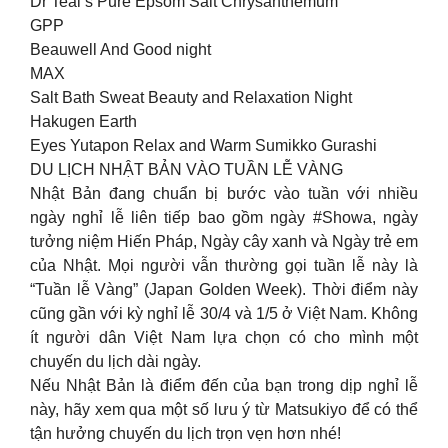
Dr Teal’s Pure Epsom Salt Chrysanthemum
GPP
Beauwell And Good night
MAX
Salt Bath Sweat Beauty and Relaxation Night
Hakugen Earth
Eyes Yutapon Relax and Warm Sumikko Gurashi
DU LỊCH NHẬT BẢN VÀO TUẦN LỄ VÀNG
Nhật Bản đang chuẩn bị bước vào tuần với nhiều
ngày nghỉ lễ liên tiếp bao gồm ngày #Showa, ngày
tưởng niệm Hiến Pháp, Ngày cây xanh và Ngày trẻ em
của Nhật. Mọi người vẫn thường gọi tuần lễ này là
“Tuần lễ Vàng” (Japan Golden Week). Thời điểm này
cũng gần với kỳ nghỉ lễ 30/4 và 1/5 ở Việt Nam. Không
ít người dân Việt Nam lựa chọn có cho mình một
chuyến du lịch dài ngày.
Nếu Nhật Bản là điểm đến của bạn trong dịp nghỉ lễ
này, hãy xem qua một số lưu ý từ Matsukiyo để có thể
tận hưởng chuyến du lịch trọn vẹn hơn nhé!