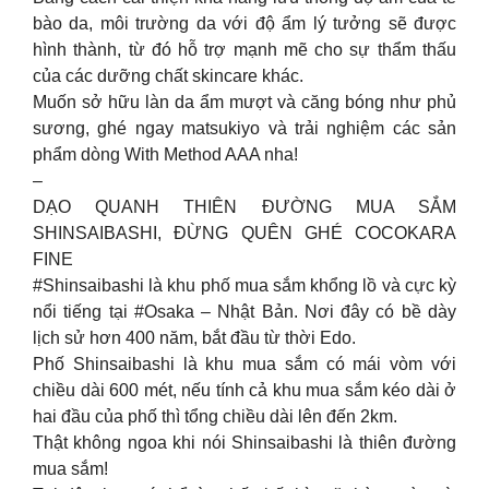
bào da, môi trường da với độ ẩm lý tưởng sẽ được
hình thành, từ đó hỗ trợ mạnh mẽ cho sự thẩm thấu
của các dưỡng chất skincare khác.
Muốn sở hữu làn da ẩm mượt và căng bóng như phủ
sương, ghé ngay matsukiyo và trải nghiệm các sản
phẩm dòng With Method AAA nha!
–
DẠO QUANH THIÊN ĐƯỜNG MUA SẮM
SHINSAIBASHI, ĐỪNG QUÊN GHÉ COCOKARA
FINE
#Shinsaibashi là khu phố mua sắm khổng lồ và cực kỳ
nổi tiếng tại #Osaka – Nhật Bản. Nơi đây có bề dày
lịch sử hơn 400 năm, bắt đầu từ thời Edo.
Phố Shinsaibashi là khu mua sắm có mái vòm với
chiều dài 600 mét, nếu tính cả khu mua sắm kéo dài ở
hai đầu của phố thì tổng chiều dài lên đến 2km.
Thật không ngoa khi nói Shinsaibashi là thiên đường
mua sắm!