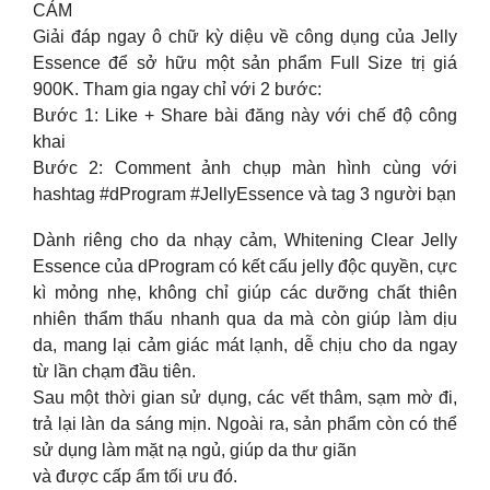
CẢM
Giải đáp ngay ô chữ kỳ diệu về công dụng của Jelly
Essence để sở hữu một sản phẩm Full Size trị giá
900K. Tham gia ngay chỉ với 2 bước:
Bước 1: Like + Share bài đăng này với chế độ công
khai
Bước 2: Comment ảnh chụp màn hình cùng với
hashtag #dProgram #JellyEssence và tag 3 người bạn
Dành riêng cho da nhạy cảm, Whitening Clear Jelly
Essence của dProgram có kết cấu jelly độc quyền, cực
kì mỏng nhẹ, không chỉ giúp các dưỡng chất thiên
nhiên thẩm thấu nhanh qua da mà còn giúp làm dịu
da, mang lại cảm giác mát lạnh, dễ chịu cho da ngay
từ lần chạm đầu tiên.
Sau một thời gian sử dụng, các vết thâm, sạm mờ đi,
trả lại làn da sáng mịn. Ngoài ra, sản phẩm còn có thể
sử dụng làm mặt nạ ngủ, giúp da thư giãn
và được cấp ẩm tối ưu đó.