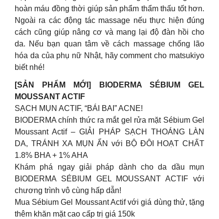
hoàn máu đồng thời giúp sản phẩm thẩm thấu tốt hơn.
Ngoài ra các động tác massage nếu thực hiện đúng
cách cũng giúp nâng cơ và mang lại độ đàn hồi cho
da. Nếu bạn quan tâm về cách massage chống lão
hóa da của phụ nữ Nhật, hãy comment cho matsukiyo
biết nhé!
[SẢN PHẨM MỚI] BIODERMA SÉBIUM GEL
MOUSSANT ACTIF
SẠCH MỤN ACTIF, “BÁI BAI” ACNE!
BIODERMA chính thức ra mắt gel rửa mặt Sébium Gel
Moussant Actif – GIẢI PHÁP SẠCH THOÁNG LÀN
DA, TRÁNH XA MỤN ẨN với BỘ ĐÔI HOẠT CHẤT
1.8% BHA + 1% AHA
Khám phá ngay giải pháp dành cho da dầu mụn
BIODERMA SÉBIUM GEL MOUSSANT ACTIF với
chương trình vô cùng hấp dẫn!
Mua Sébium Gel Moussant Actif với giá dùng thử, tặng
thêm khăn mặt cao cấp trị giá 150k