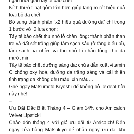
ngắn thời gian tẩy tế bào chết
Kích thước hạt gôm lớn hơn giúp tăng rõ rệt hiệu quả
loại bỏ da chết
Bổ sung thành phần “x2 hiệu quả dưỡng da” chỉ trong
1 bước với 2 lựa chọn:
Tẩy tế bào chết thu nhỏ lỗ chân lông: thành phần than
tre và đất sét trắng giúp làm sạch sâu (ở tầng biểu bì),
làm sạch bã nhờn và thu nhỏ lỗ chân lông cho da
mướt mịn
Tẩy tế bào chết dưỡng sáng da: chứa dẫn xuất vitamin
C chống oxy hoá, dưỡng da trắng sáng và cải thiện
tình trạng da không đều màu, xỉn màu…
Ghé ngay Matsumoto Kiyoshi để không bỏ lỡ deal hời
này nhé!
–
Ưu Đãi Đặc Biệt Tháng 4 – Giảm 14% cho Amicalch
Velvet Lipstick!
Chào đón tháng 4 với giá ưu đãi từ Amicalch! Đến
ngay cửa hàng Matsukiyo để nhận ngay ưu đãi khi