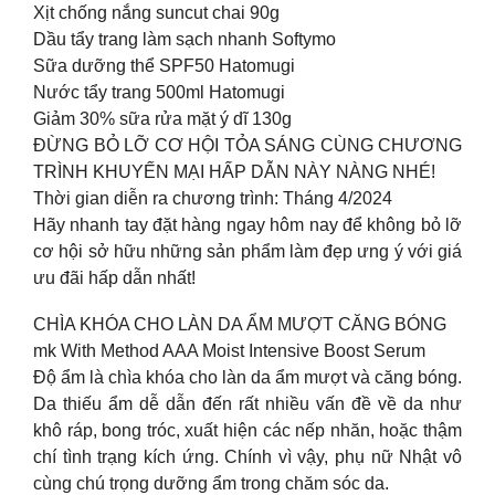
Xịt chống nắng suncut chai 90g
Dầu tẩy trang làm sạch nhanh Softymo
Sữa dưỡng thể SPF50 Hatomugi
Nước tẩy trang 500ml Hatomugi
Giảm 30% sữa rửa mặt ý dĩ 130g
ĐỪNG BỎ LỠ CƠ HỘI TỎA SÁNG CÙNG CHƯƠNG
TRÌNH KHUYẾN MẠI HẤP DẪN NÀY NÀNG NHÉ!
Thời gian diễn ra chương trình: Tháng 4/2024
Hãy nhanh tay đặt hàng ngay hôm nay để không bỏ lỡ
cơ hội sở hữu những sản phẩm làm đẹp ưng ý với giá
ưu đãi hấp dẫn nhất!
CHÌA KHÓA CHO LÀN DA ẨM MƯỢT CĂNG BÓNG
mk With Method AAA Moist Intensive Boost Serum
Độ ẩm là chìa khóa cho làn da ẩm mượt và căng bóng.
Da thiếu ẩm dễ dẫn đến rất nhiều vấn đề về da như
khô ráp, bong tróc, xuất hiện các nếp nhăn, hoặc thậm
chí tình trạng kích ứng. Chính vì vậy, phụ nữ Nhật vô
cùng chú trọng dưỡng ẩm trong chăm sóc da.