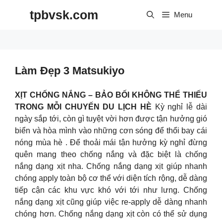
Skip
tpbvsk.com
to
Menu
content
Làm Đẹp 3 Matsukiyo
XỊT CHỐNG NẮNG – BẢO BỐI KHÔNG THỂ THIẾU
TRONG MỖI CHUYẾN DU LỊCH HÈ
Kỳ nghỉ lễ dài
ngày sắp tới, còn gì tuyệt vời hơn được tận hưởng gió
biển và hòa mình vào những cơn sóng để thổi bay cái
nóng mùa hè .
Để thoải mái tận hưởng kỳ nghỉ đừng
quên mang theo chống nắng và đặc biệt là chống
nắng dạng xịt nha.
Chống nắng dạng xịt giúp nhanh
chóng apply toàn bộ cơ thể với diện tích rộng, dễ dàng
tiếp cận các khu vực khó với tới như lưng.
Chống
nắng dạng xịt cũng giúp việc re-apply dễ dàng nhanh
chóng hơn.
Chống nắng dạng xịt còn có thể sử dụng