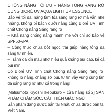
CHỐNG NẮNG TỐI ƯU – NÂNG TÔNG RẠNG RỠ
CÙNG BIORÉ UV AQUA LIGHT UP ESSENCE
Bảo vệ tối đa, nâng tầm tỏa sáng rạng rỡ mà vẫn nhẹ
nhàng, không bí bách dưới nắng cùng Bioré UV Tinh
chất Chống nắng Sáng rạng rỡ:
– Khả năng chống nắng mạnh mẽ với chỉ số bảo vệ
SPF50+/PA.
– Công thức chứa bột ngọc trai giúp nâng tông da
sáng tự nhiên.
– Tránh da xỉn màu nhờ hiệu quả kháng bụi cao, kể cả
bụi mịn.
Có Bioré UV Tinh chất Chống nắng Sáng rạng rỡ,
không lo nắng, chẳng sợ bụi, tự tin vẫy vùng cùng làn
da sáng rạng rỡ như cá trong nắng!
[Matsumoto Kiyoshi Ikebukuro – cửa hàng số 2] SẢN
PHẨM CHĂM SÓC, CẢI THIỆN GIẤC NGỦ
Sản phẩm đang được bán tại Nhật, chưa được bán tại
Việt Nam.