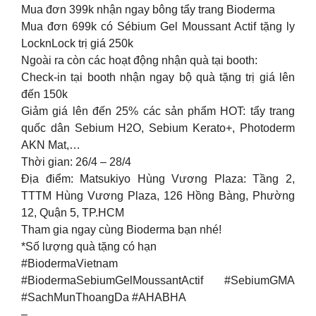
Mua đơn 399k nhận ngay bông tẩy trang Bioderma
Mua đơn 699k có Sébium Gel Moussant Actif tặng ly
LocknLock trị giá 250k
Ngoài ra còn các hoạt động nhận quà tại booth:
Check-in tại booth nhận ngay bộ quà tặng trị giá lên
đến 150k
Giảm giá lên đến 25% các sản phẩm HOT: tẩy trang
quốc dân Sebium H2O, Sebium Kerato+, Photoderm
AKN Mat,…
Thời gian: 26/4 – 28/4
Địa điểm: Matsukiyo Hùng Vương Plaza: Tầng 2,
TTTM Hùng Vương Plaza, 126 Hồng Bàng, Phường
12, Quận 5, TP.HCM
Tham gia ngay cùng Bioderma bạn nhé!
*Số lượng quà tặng có hạn
#BiodermaVietnam
#BiodermaSebiumGelMoussantActif #SebiumGMA
#SachMunThoangDa #AHABHA
–