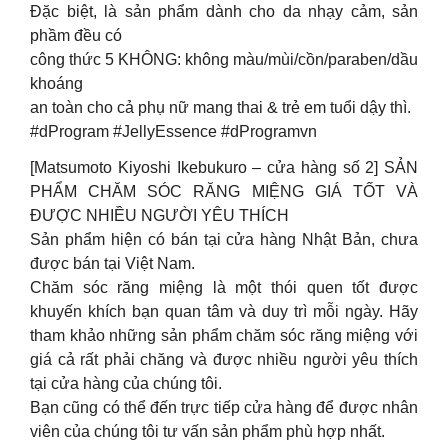
Đặc biệt, là sản phẩm dành cho da nhạy cảm, sản
phầm đều có
công thức 5 KHÔNG: không màu/mùi/cồn/paraben/dầu
khoáng
an toàn cho cả phụ nữ mang thai & trẻ em tuổi dậy thì.
#dProgram #JellyEssence #dProgramvn
[Matsumoto Kiyoshi Ikebukuro – cửa hàng số 2] SẢN
PHẨM CHĂM SÓC RĂNG MIỆNG GIÁ TỐT VÀ
ĐƯỢC NHIỀU NGƯỜI YÊU THÍCH
Sản phẩm hiện có bán tại cửa hàng Nhật Bản, chưa
được bán tại Việt Nam.
Chăm sóc răng miệng là một thói quen tốt được
khuyến khích bạn quan tâm và duy trì mỗi ngày. Hãy
tham khảo những sản phẩm chăm sóc răng miệng với
giá cả rất phải chăng và được nhiều người yêu thích
tại cửa hàng của chúng tôi.
Bạn cũng có thể đến trực tiếp cửa hàng để được nhân
viên của chúng tôi tư vấn sản phẩm phù hợp nhất.