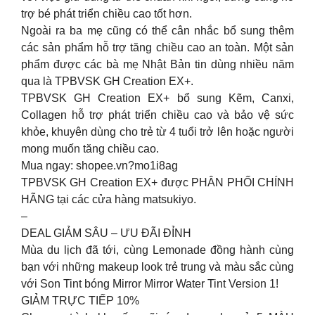
trợ bé phát triển chiều cao tốt hơn.
Ngoài ra ba mẹ cũng có thể cân nhắc bổ sung thêm
các sản phẩm hỗ trợ tăng chiều cao an toàn. Một sản
phẩm được các bà mẹ Nhật Bản tin dùng nhiều năm
qua là TPBVSK GH Creation EX+.
TPBVSK GH Creation EX+ bổ sung Kẽm, Canxi,
Collagen hỗ trợ phát triển chiều cao và bảo vệ sức
khỏe, khuyên dùng cho trẻ từ 4 tuổi trở lên hoặc người
mong muốn tăng chiều cao.
Mua ngay: shopee.vn?mo1i8ag
TPBVSK GH Creation EX+ được PHÂN PHỐI CHÍNH
HÃNG tại các cửa hàng matsukiyo.
–
DEAL GIẢM SÂU – ƯU ĐÃI ĐỈNH
Mùa du lịch đã tới, cùng Lemonade đồng hành cùng
bạn với những makeup look trẻ trung và màu sắc cùng
với Son Tint bóng Mirror Mirror Water Tint Version 1!
GIẢM TRỰC TIẾP 10%