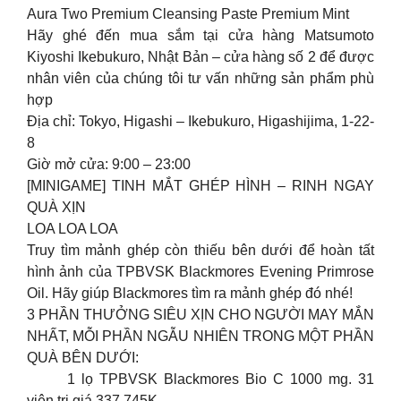
Aura Two Premium Cleansing Paste Premium Mint
Hãy ghé đến mua sắm tại cửa hàng Matsumoto
Kiyoshi Ikebukuro, Nhật Bản – cửa hàng số 2 để được
nhân viên của chúng tôi tư vấn những sản phẩm phù
hợp
Địa chỉ: Tokyo, Higashi – Ikebukuro, Higashijima, 1-22-
8
Giờ mở cửa: 9:00 – 23:00
[MINIGAME] TINH MẮT GHÉP HÌNH – RINH NGAY
QUÀ XỊN
LOA️ LOA️ LOA
Truy tìm mảnh ghép còn thiếu bên dưới để hoàn tất
hình ảnh của TPBVSK Blackmores Evening Primrose
Oil. Hãy giúp Blackmores tìm ra mảnh ghép đó nhé!
3 PHẦN THƯỞNG SIÊU XỊN CHO NGƯỜI MAY MẮN
NHẤT, MỖI PHẦN NGẪU NHIÊN TRONG MỘT PHẦN
QUÀ BÊN DƯỚI:
1 lọ TPBVSK Blackmores Bio C 1000 mg. 31
viên trị giá 337,745K