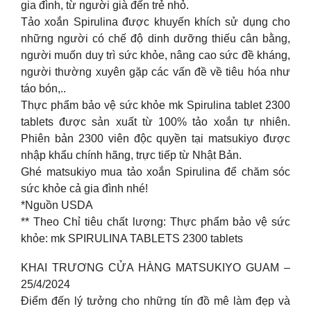
gia đình, từ người già đến trẻ nhỏ.
Tảo xoắn Spirulina được khuyến khích sử dụng cho
những người có chế độ dinh dưỡng thiếu cân bằng,
người muốn duy trì sức khỏe, nâng cao sức đề kháng,
người thường xuyên gặp các vấn đề về tiêu hóa như
táo bón,..
Thực phẩm bảo vệ sức khỏe mk Spirulina tablet 2300
tablets được sản xuất từ 100% tảo xoắn tự nhiên.
Phiên bản 2300 viên độc quyền tại matsukiyo được
nhập khẩu chính hãng, trực tiếp từ Nhật Bản.
Ghé matsukiyo mua tảo xoắn Spirulina để chăm sóc
sức khỏe cả gia đình nhé!
*Nguồn USDA
** Theo Chỉ tiêu chất lượng: Thực phẩm bảo vệ sức
khỏe: mk SPIRULINA TABLETS 2300 tablets
KHAI TRƯƠNG CỬA HÀNG MATSUKIYO GUAM –
25/4/2024
Điểm đến lý tưởng cho những tín đồ mê làm đẹp và