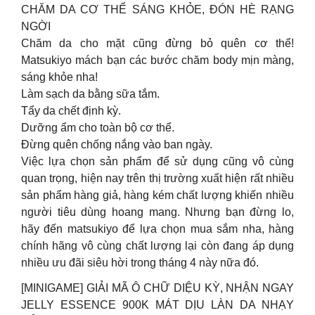
CHĂM DA CƠ THỂ SÁNG KHỎE, ĐÓN HÈ RẠNG
NGỜI
Chăm da cho mặt cũng đừng bỏ quên cơ thể!
Matsukiyo mách bạn các bước chăm body mịn màng,
sáng khỏe nha!
Làm sạch da bằng sữa tắm.
Tẩy da chết định kỳ.
Dưỡng ẩm cho toàn bộ cơ thể.
Đừng quên chống nắng vào ban ngày.
Việc lựa chọn sản phẩm để sử dụng cũng vô cùng
quan trọng, hiện nay trên thị trường xuất hiện rất nhiều
sản phẩm hàng giả, hàng kém chất lượng khiến nhiều
người tiêu dùng hoang mang. Nhưng bạn đừng lo,
hãy đến matsukiyo để lựa chọn mua sắm nha, hàng
chính hãng vô cùng chất lượng lại còn đang áp dụng
nhiều ưu đãi siêu hời trong tháng 4 này nữa đó.
[MINIGAME] GIẢI MÃ Ô CHỮ DIỆU KỲ, NHẬN NGAY
JELLY ESSENCE 900K MÁT DỊU LÀN DA NHẠY