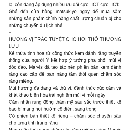
lại còn đang áp dụng nhiều ưu đãi cực HOT cực HỜI:
Ghé đến cửa hàng matsukiyo ngay để mua sắm
những sản phẩm chính hãng chất lượng chuẩn bị cho
những chuyến du lịch nhé.
–
HƯƠNG VỊ TRÁC TUYỆT CHO HƠI THỞ THƯỢNG
LƯU
Kế thừa tinh hoa từ công thức kem đánh răng truyền
thống của người Ý kết hợp ý tưởng pha phối mùi vị
độc đáo, Marvis đã tạo tác nên phiên bản kem đánh
răng cao cấp để bạn nâng tầm thói quen chăm sóc
răng miệng.
Mùi hương đa dạng và thú vị, đánh thức xúc cảm và
khát khao biến hóa trải nghiệm mùi vị mỗi ngày
Cảm nhận rung động thẩm mỹ sâu sắc trước thiết kế
bao bì mang hơi hướm cổ điển, sang trọng
Có phiên bản thiết kế riêng – chăm sóc chuyên sâu
cho từng tình trạng răng
Nâng cấp thói quen chăm sóc răng miệng cùng Marvis