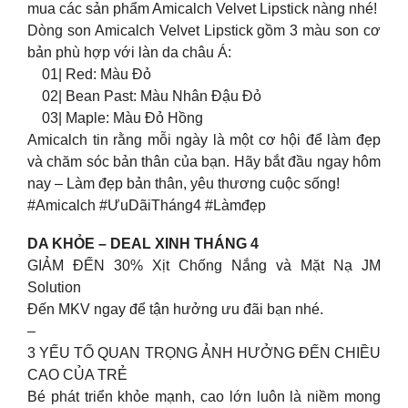
mua các sản phẩm Amicalch Velvet Lipstick nàng nhé!
Dòng son Amicalch Velvet Lipstick gồm 3 màu son cơ
bản phù hợp với làn da châu Á:
01| Red: Màu Đỏ
02| Bean Past: Màu Nhân Đậu Đỏ
03| Maple: Màu Đỏ Hồng
Amicalch tin rằng mỗi ngày là một cơ hội để làm đẹp
và chăm sóc bản thân của bạn. Hãy bắt đầu ngay hôm
nay – Làm đẹp bản thân, yêu thương cuộc sống!
#Amicalch #ƯuDãiTháng4 #Làmđẹp
DA KHỎE – DEAL XINH THÁNG 4
GIẢM ĐẾN 30% Xịt Chống Nắng và Mặt Nạ JM
Solution
Đến MKV ngay để tận hưởng ưu đãi bạn nhé.
–
3 YẾU TỐ QUAN TRỌNG ẢNH HƯỞNG ĐẾN CHIỀU
CAO CỦA TRẺ
Bé phát triển khỏe mạnh, cao lớn luôn là niềm mong