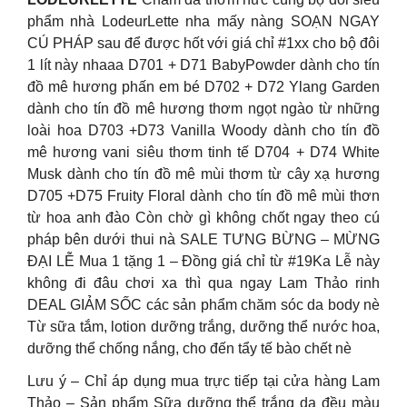
phẩm nhà LodeurLette nha mấy nàng SOẠN NGAY
CÚ PHÁP sau để được hốt với giá chỉ #1xx cho bộ đôi
1 lít này nhaaa D701 + D71 BabyPowder dành cho tín
đồ mê hương phấn em bé D702 + D72 Ylang Garden
dành cho tín đồ mê hương thơm ngọt ngào từ những
loài hoa D703 +D73 Vanilla Woody dành cho tín đồ
mê hương vani siêu thơm tinh tế D704 + D74 White
Musk dành cho tín đồ mê mùi thơm từ cây xạ hương
D705 +D75 Fruity Floral dành cho tín đồ mê mùi thơn
từ hoa anh đào Còn chờ gì không chốt ngay theo cú
pháp bên dưới thui nà SALE TƯNG BỪNG – MỪNG
ĐẠI LỄ Mua 1 tặng 1 – Đồng giá chỉ từ #19Ka Lễ này
không đi đâu chơi xa thì qua ngay Lam Thảo rinh
DEAL GIẢM SỐC các sản phẩm chăm sóc da body nè
Từ sữa tắm, lotion dưỡng trắng, dưỡng thể nước hoa,
dưỡng thể chống nắng, cho đến tẩy tế bào chết nè
Lưu ý – Chỉ áp dụng mua trực tiếp tại cửa hàng Lam
Thảo – Sản phẩm Sữa dưỡng thể trắng da đều màu