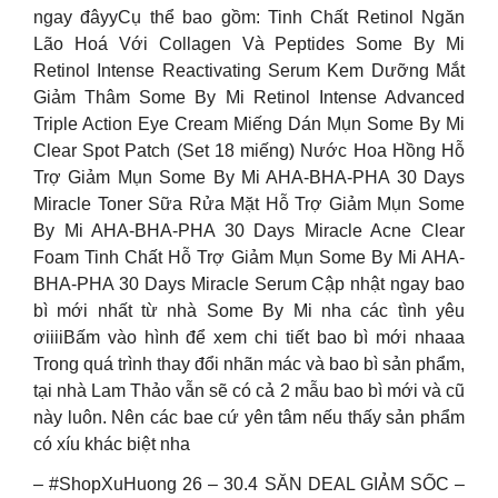
ngay đâyyCụ thể bao gồm: Tinh Chất Retinol Ngăn
Lão Hoá Với Collagen Và Peptides Some By Mi
Retinol Intense Reactivating Serum Kem Dưỡng Mắt
Giảm Thâm Some By Mi Retinol Intense Advanced
Triple Action Eye Cream Miếng Dán Mụn Some By Mi
Clear Spot Patch (Set 18 miếng) Nước Hoa Hồng Hỗ
Trợ Giảm Mụn Some By Mi AHA-BHA-PHA 30 Days
Miracle Toner Sữa Rửa Mặt Hỗ Trợ Giảm Mụn Some
By Mi AHA-BHA-PHA 30 Days Miracle Acne Clear
Foam Tinh Chất Hỗ Trợ Giảm Mụn Some By Mi AHA-
BHA-PHA 30 Days Miracle Serum Cập nhật ngay bao
bì mới nhất từ nhà Some By Mi nha các tình yêu
ơiiiiBấm vào hình để xem chi tiết bao bì mới nhaaa
Trong quá trình thay đổi nhãn mác và bao bì sản phẩm,
tại nhà Lam Thảo vẫn sẽ có cả 2 mẫu bao bì mới và cũ
này luôn. Nên các bae cứ yên tâm nếu thấy sản phẩm
có xíu khác biệt nha
– #ShopXuHuong 26 – 30.4 SĂN DEAL GIẢM SỐC –