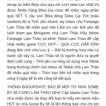
recap sự kiện Bbia vừa qua với lượt view cao nhất Và
được Nhãn hàng Bbia lựa chọn để nhận ngay phần
quà SET 5 cây son Bbia dòng Glow Lip Tint (màu
random) đó ạ Tình yêu nhanh tay inbox cho Fanpage
Lam Thảo để nhận quà nhé Cảm ơn các tình yêu đã
luôn tham gia Minigame nhà Lam Thảo Hãy follow
Fanpage Lam Thảo và kênh Tiktok Lam Thảo để cập
nhật nhiều game CỰC HOT – QUÀ CỰC HẤP DẪN
đang đón chờ nha Lưu ý: – Bất kỳ trường hợp nào có
tranh cãi xảy ra, Lam Thảo sẽ là người đưa ra quyết
định cuối cùng – Tình yêu vui lòng sử dụng nick Tiktok
trúng thưởng chính chủ inbox về Tiktok nhà Lam Thảo
để nhận quà nha – Thời hạn liên hệ nhận quà trong
vòng 3 ngày kể từ khi công bố kết quả
THÔNG BÁOUPDATE BAO BÌ MỚI TỪ NHÀ SOME
BY MI CÙNG LAM THẢO NHA Cấp báooo Lam Thảo
vừa nhận được tin thay đổi bao bì mấy em items siêu
HOT từ nhà Some By Mi là lên thông báo cho chị em