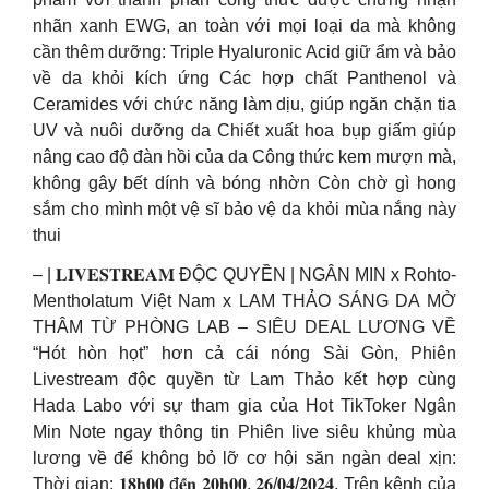
nhãn xanh EWG, an toàn với mọi loại da mà không
cần thêm dưỡng: Triple Hyaluronic Acid giữ ẩm và bảo
về da khỏi kích ứng Các hợp chất Panthenol và
Ceramides với chức năng làm dịu, giúp ngăn chặn tia
UV và nuôi dưỡng da Chiết xuất hoa bụp giấm giúp
nâng cao độ đàn hồi của da Công thức kem mượn mà,
không gây bết dính và bóng nhờn Còn chờ gì hong
sắm cho mình một vệ sĩ bảo vệ da khỏi mùa nắng này
thui
– | 𝐋𝐈𝐕𝐄𝐒𝐓𝐑𝐄𝐀𝐌 ĐỘC QUYỀN | NGÂN MIN x Rohto-
Mentholatum Việt Nam x LAM THẢO SÁNG DA MỜ
THÂM TỪ PHÒNG LAB – SIÊU DEAL LƯƠNG VỀ
“Hót hòn họt” hơn cả cái nóng Sài Gòn, Phiên
Livestream độc quyền từ Lam Thảo kết hợp cùng
Hada Labo với sự tham gia của Hot TikToker Ngân
Min Note ngay thông tin Phiên live siêu khủng mùa
lương về để không bỏ lỡ cơ hội săn ngàn deal xịn:
Thời gian: 𝟏𝟖𝐡𝟎𝟎 đ𝐞̂́𝐧 𝟐𝟎𝐡𝟎𝟎, 𝟐𝟔/𝟎𝟒/𝟐𝟎𝟐𝟒. Trên kênh của