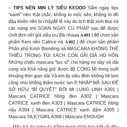
–
TIPS NỀN MỊN LỲ SIÊU KEOOO
Sắm ngay tips
“oánh” nền thật chắc, không lo mốc nền, không lo đồ
dầu khiền nền bị chảyđể lễ này du lịch thật xinh thui nà
các nàng ơiii SOẠN NGAY CÚ PHÁP sau để được
chốt đơn với giá siêu ưu đãi nhaaa 𝐀𝟒𝟎𝟏 | để chọn sản
phẩm Kem nền Catrice nà 𝐀𝟒𝟎𝟐 | để chọn sản phẩm
Phấn phủ Kirsh Blending nà MASCARA KHÔNG THỂ
THIẾU TRONG TÚI XÁCH CON GÁI GIÁ HÚ HỒN
Những chiếc mascara “lực sĩ” cho hàng mi dày và dài
cong vút Khả năng giữ được độ CONG MI trong suốt
khoảng thời gian dài Và em ấy siêu đỉnh không hề lem
cũng như không thấm nước lun í!! NHẬP MÃ SAU ĐỂ
SỞ HỮU “BÍ QUYẾT” ĐÔI MI LUNG LINH A301 |
Mascara CATRICE hồng đen A302 | Mascara
CATRICE xanh đen A303 | Mascara CATRICE hồng
nâu A304 | Mascara CATRICE xanh đậm A305 |
Mascara SILKYGIRL A306 | Mascara ENOUGH
– Mấy bà da tone da trắng trung bình bơi hết về đây