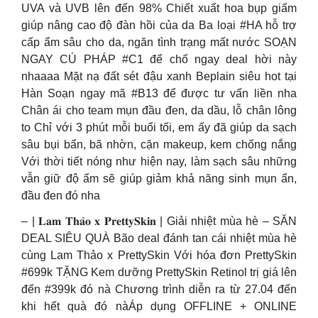
UVA và UVB lên đến 98% Chiết xuất hoa bụp giấm
giúp nâng cao độ đàn hồi của da Ba loại #HA hỗ trợ
cấp ẩm sâu cho da, ngăn tình trạng mất nước SOẠN
NGAY CÚ PHÁP #C1 để chố ngay deal hời này
nhaaaa Mặt nạ đất sét đậu xanh Beplain siêu hot tại
Hàn Soạn ngay mã #B13 để được tư vấn liền nha
Chân ái cho team mụn đầu đen, da dầu, lỗ chân lông
to Chỉ với 3 phút mỗi buổi tối, em ấy đã giúp da sạch
sâu bụi bẩn, bã nhờn, cặn makeup, kem chống nắng
Với thời tiết nóng như hiện nay, làm sạch sâu những
vẫn giữ độ ẩm sẽ giúp giảm khả năng sinh mụn ẩn,
đầu đen đó nha
– | 𝐋𝐚𝐦 𝐓𝐡𝐚̉𝐨 𝐱 𝐏𝐫𝐞𝐭𝐭𝐲𝐒𝐤𝐢𝐧 | Giải nhiệt mùa hè – SĂN
DEAL SIÊU QUÀ Bão deal đánh tan cái nhiệt mùa hè
cùng Lam Thảo x PrettySkin Với hóa đơn PrettySkin
#699k TẶNG Kem dưỡng PrettySkin Retinol trị giá lên
đến #399k đó nà Chương trình diễn ra từ 27.04 đến
khi hết quà đó nàÁp dụng OFFLINE + ONLINE