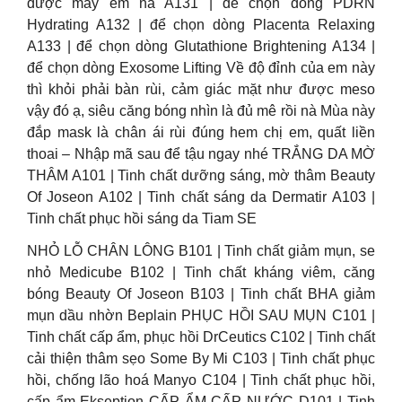
được mấy ẻm nà A131 | để chọn dòng PDRN
Hydrating A132 | để chọn dòng Placenta Relaxing
A133 | để chọn dòng Glutathione Brightening A134 |
để chọn dòng Exosome Lifting Về độ đỉnh của em này
thì khỏi phải bàn rùi, cảm giác mặt như được meso
vậy đó ạ, siêu căng bóng nhìn là đủ mê rồi nà Mùa này
đắp mask là chân ái rùi đúng hem chị em, quất liền
thoai – Nhập mã sau để tậu ngay nhé TRẮNG DA MỜ
THÂM A101 | Tinh chất dưỡng sáng, mờ thâm Beauty
Of Joseon A102 | Tinh chất sáng da Dermatir A103 |
Tinh chất phục hồi sáng da Tiam SE
NHỎ LỖ CHÂN LÔNG B101 | Tinh chất giảm mụn, se
nhỏ Medicube B102 | Tinh chất kháng viêm, căng
bóng Beauty Of Joseon B103 | Tinh chất BHA giảm
mụn dầu nhờn Beplain PHỤC HỒI SAU MỤN C101 |
Tinh chất cấp ẩm, phục hồi DrCeutics C102 | Tinh chất
cải thiện thâm sẹo Some By Mi C103 | Tinh chất phục
hồi, chống lão hoá Manyo C104 | Tinh chất phục hồi,
cấp ẩm Ekseption CẤP ẨM CẤP NƯỚC D101 | Tinh