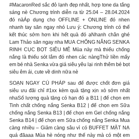
#MacaronRed sắc đỏ lạnh đẹp nhất, hợp tone da tắng
sáng nè Chương trình diễn ra từ 25.04 – 28.04.2024
đó nàÁp dụng cho OFFLINE + ONLINE đó nhen
nhanh tay săn ngay nhó Lưu ý: Chương trình có thể
kết thúc sớm hơn khi hết quà đó ạNhanh chân ghé
Lam Thảo săn ngay nha MUA CHỐNG NẮNG SENKA
RINH CỤC BỌT SIÊU MÊ Mùa này mà thiếu chống
nắng là thiếu sót lắm đó nhen các nàngThử liền mấy
em bé nhà Senka vừa giá siêu yêu lại rinh thêm bé bọt
siêu êm ái, cute về dinh nữa nè
SOẠN NGAY CÚ PHÁP sau để được chốt đơn giá
siêu ưu đãi chỉ #1xx kèm quà tặng xịn xò sớm nhất
nhaSố lượng quà tặng có hạn đó ạ B11 | để chọn em
Tinh chất chống nắng Senka B12 | để chọn em Sữa
chống nắng Senka B13 | để chọn em Gel chống nắng
Senka B14 | để chọn em Sữa chống nắng Senka Mua
càng nhiều – Giảm càng sâu vì có BUFFET MẶT NẠ
quá đãaaa Mùa hè nóng như thế này mà có một em