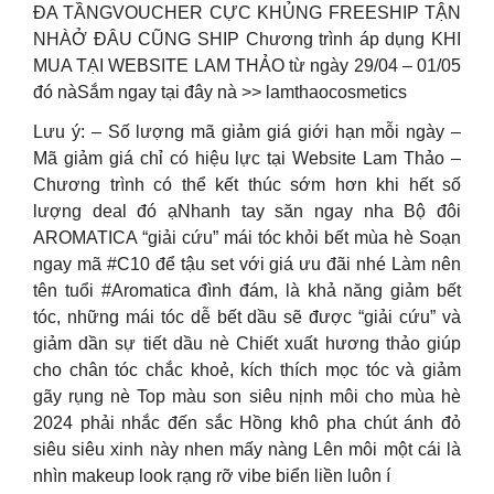
ĐA TẦNGVOUCHER CỰC KHỦNG FREESHIP TẬN
NHÀỞ ĐÂU CŨNG SHIP Chương trình áp dụng KHI
MUA TẠI WEBSITE LAM THẢO từ ngày 29/04 – 01/05
đó nàSắm ngay tại đây nà >> lamthaocosmetics
Lưu ý: – Số lượng mã giảm giá giới hạn mỗi ngày –
Mã giảm giá chỉ có hiệu lực tại Website Lam Thảo –
Chương trình có thể kết thúc sớm hơn khi hết số
lượng deal đó ạNhanh tay săn ngay nha Bộ đôi
AROMATICA “giải cứu” mái tóc khỏi bết mùa hè Soạn
ngay mã #C10 để tậu set với giá ưu đãi nhé Làm nên
tên tuổi #Aromatica đình đám, là khả năng giảm bết
tóc, những mái tóc dễ bết dầu sẽ được “giải cứu” và
giảm dần sự tiết dầu nè Chiết xuất hương thảo giúp
cho chân tóc chắc khoẻ, kích thích mọc tóc và giảm
gãy rụng nè Top màu son siêu nịnh môi cho mùa hè
2024 phải nhắc đến sắc Hồng khô pha chút ánh đỏ
siêu siêu xinh này nhen mấy nàng Lên môi một cái là
nhìn makeup look rạng rỡ vibe biển liền luôn í