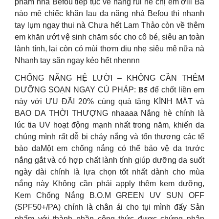
phẩm nhà Befou tiếp tục về hàng rùi nè chị em ơiii Bà
nào mê chiếc khăn lau đa năng nhà Befou thì nhanh
tay lụm ngay thui nà Chưa hết Lam Thảo còn về thêm
em khăn ướt vệ sinh chăm sóc cho cô bé, siêu an toàn
lành tính, lại còn có mùi thơm dịu nhẹ siêu mê nữa nà
Nhanh tay săn ngay kẻo hết nhennn
CHỐNG NẮNG HỆ LƯỜI – KHÔNG CẦN THÊM
DƯỠNG SOẠN NGAY CÚ PHÁP: 𝐁𝟓 để chốt liền em
này với ƯU ĐÃI 20% cùng quà tặng KÍNH MÁT và
BAO DA THỜI THƯỢNG nhaaaa Nắng hè chính là
lúc tia UV hoạt động mạnh nhất trong năm, khiến da
chúng mình rất dễ bị cháy nắng và tổn thương các tế
bào daMột em chống nắng có thể bảo vệ da trước
nắng gắt và có hợp chất lành tính giúp dưỡng da suốt
ngày dài chính là lựa chọn tốt nhất dành cho mùa
nắng này Không cần phải apply thêm kem dưỡng,
Kem Chống Nắng B.O.M GREEN UV SUN OFF
(SPF50+/PA) chính là chân ái cho tụi mình đấy Sản
phẩm với thành phần công thức được chứng nhận