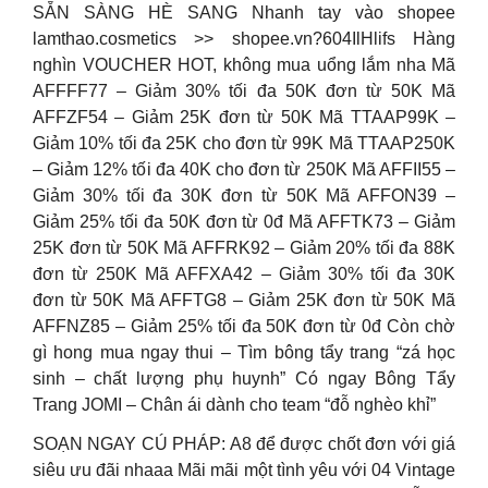
SẴN SÀNG HÈ SANG Nhanh tay vào shopee
lamthao.cosmetics >> shopee.vn?604IlHlifs Hàng
nghìn VOUCHER HOT, không mua uổng lắm nha Mã
AFFFF77 – Giảm 30% tối đa 50K đơn từ 50K Mã
AFFZF54 – Giảm 25K đơn từ 50K Mã TTAAP99K –
Giảm 10% tối đa 25K cho đơn từ 99K Mã TTAAP250K
– Giảm 12% tối đa 40K cho đơn từ 250K Mã AFFII55 –
Giảm 30% tối đa 30K đơn từ 50K Mã AFFON39 –
Giảm 25% tối đa 50K đơn từ 0đ Mã AFFTK73 – Giảm
25K đơn từ 50K Mã AFFRK92 – Giảm 20% tối đa 88K
đơn từ 250K Mã AFFXA42 – Giảm 30% tối đa 30K
đơn từ 50K Mã AFFTG8 – Giảm 25K đơn từ 50K Mã
AFFNZ85 – Giảm 25% tối đa 50K đơn từ 0đ Còn chờ
gì hong mua ngay thui – Tìm bông tẩy trang “zá học
sinh – chất lượng phụ huynh” Có ngay Bông Tẩy
Trang JOMI – Chân ái dành cho team “đỗ nghèo khỉ”
SOẠN NGAY CÚ PHÁP: A8 để được chốt đơn với giá
siêu ưu đãi nhaaa Mãi mãi một tình yêu với 04 Vintage