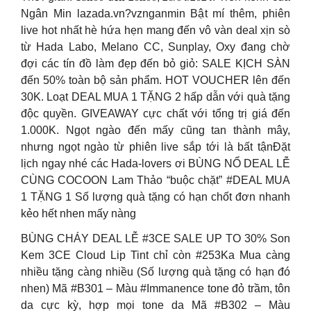
Ngân Min lazada.vn?vznganmin Bật mí thêm, phiên
live hot nhất hè hứa hẹn mang đến vô vàn deal xịn sò
từ Hada Labo, Melano CC, Sunplay, Oxy đang chờ
đợi các tín đồ làm đẹp đến bỏ giỏ: SALE KỊCH SÀN
đến 50% toàn bộ sản phẩm. HOT VOUCHER lên đến
30K. Loạt DEAL MUA 1 TẶNG 2 hấp dẫn với quà tặng
độc quyền. GIVEAWAY cực chất với tổng trị giá đến
1.000K. Ngọt ngào đến mấy cũng tan thành mây,
nhưng ngọt ngào từ phiên live sắp tới là bất tậnĐặt
lịch ngay nhé các Hada-lovers ơi BÙNG NỔ DEAL LỄ
CÙNG COCOON Lam Thảo “buộc chặt” #DEAL MUA
1 TẶNG 1 Số lượng quà tặng có hạn chốt đơn nhanh
kẻo hết nhen mấy nàng
BÙNG CHÁY DEAL LỄ #3CE SALE UP TO 30% Son
Kem 3CE Cloud Lip Tint chỉ còn #253Ka Mua càng
nhiều tặng càng nhiều (Số lượng quà tặng có hạn đó
nhen) Mã #B301 – Màu #Immanence tone đỏ trầm, tôn
da cực kỳ, hợp mọi tone da Mã #B302 – Màu