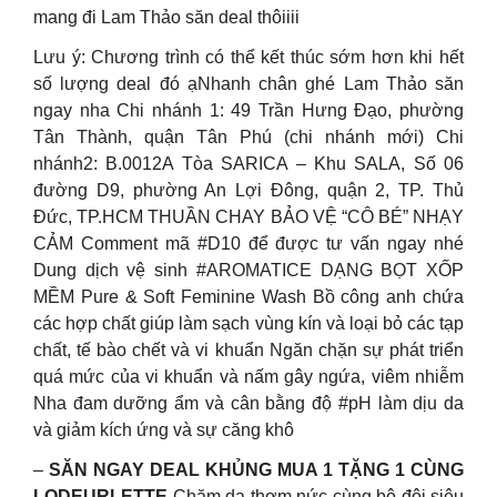
mang đi Lam Thảo săn deal thôiiii
Lưu ý: Chương trình có thể kết thúc sớm hơn khi hết
số lượng deal đó ạNhanh chân ghé Lam Thảo săn
ngay nha Chi nhánh 1: 49 Trần Hưng Đạo, phường
Tân Thành, quận Tân Phú (chi nhánh mới) Chi
nhánh2: B.0012A Tòa SARICA – Khu SALA, Số 06
đường D9, phường An Lợi Đông, quận 2, TP. Thủ
Đức, TP.HCM THUẦN CHAY BẢO VỆ “CÔ BÉ” NHẠY
CẢM Comment mã #D10 để được tư vấn ngay nhé
Dung dịch vệ sinh #AROMATICE DẠNG BỌT XỐP
MỀM Pure & Soft Feminine Wash Bồ công anh chứa
các hợp chất giúp làm sạch vùng kín và loại bỏ các tạp
chất, tế bào chết và vi khuẩn Ngăn chặn sự phát triển
quá mức của vi khuẩn và nấm gây ngứa, viêm nhiễm
Nha đam dưỡng ẩm và cân bằng độ #pH làm dịu da
và giảm kích ứng và sự căng khô
–
SĂN NGAY DEAL KHỦNG MUA 1 TẶNG 1 CÙNG
LODEURLETTE
Chăm da thơm nức cùng bộ đôi siêu