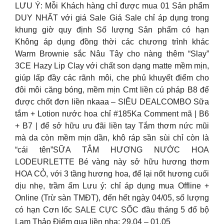
LƯU Ý: Mỗi Khách hàng chỉ được mua 01 Sản phẩm
DUY NHẤT với giá Sale Giá Sale chỉ áp dụng trong
khung giờ quy định Số lượng Sản phẩm có hạn
Không áp dụng đồng thời các chương trình khác
Warm Brownie sắc Nâu Tây cho nàng thêm “Slay”
3CE Hazy Lip Clay với chất son dạng matte mềm mịn,
giúp lấp đầy các rãnh môi, che phủ khuyết điểm cho
đôi môi căng bóng, mềm mịn Cmt liền cú pháp B8 để
được chốt đơn liền nkaaa – SIÊU DEALCOMBO Sữa
tắm + Lotion nước hoa chỉ #185Ka Comment mã | B6
+ B7 | để sở hữu ưu đãi liền tay Tắm thơm nức mũi
mà da còn mềm mịn dần, khô ráp sần sùi chỉ còn là
“cái tên”SỮA TẮM HƯƠNG NƯỚC HOA
LODEURLETTE Bé vàng này sở hữu hương thơm
HOA CỎ, với 3 tầng hương hoa, để lại nốt hương cuối
dịu nhẹ, trầm ấm Lưu ý: chỉ áp dụng mua Offline +
Online (Trừ sàn TMĐT), đến hết ngày 04/05, số lượng
có hạn Cơn lốc SALE CỰC SỐC đầu tháng 5 đổ bộ
Lam Thảo Điểm qua liền nha: 29.04 – 01.05