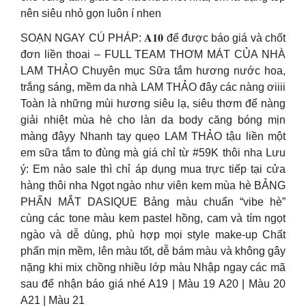
nên siêu nhỏ gọn luôn í nhen
SOẠN NGAY CÚ PHÁP: 𝐀𝟏𝟎 để được báo giá và chốt
đơn liền thoai – FULL TEAM THƠM MÁT CỦA NHÀ
LAM THẢO Chuyên mục Sữa tắm hương nước hoa,
trắng sáng, mềm da nhà LAM THẢO đây các nàng ơiiii
Toàn là những mùi hương siêu lạ, siêu thơm để nàng
giải nhiệt mùa hè cho làn da body căng bóng mịn
màng đâyy Nhanh tay quẹo LAM THẢO tậu liền một
em sữa tắm to đùng mà giá chỉ từ #59K thôi nha Lưu
ý: Em nào sale thì chỉ áp dụng mua trực tiếp tại cửa
hàng thôi nha Ngọt ngào như viên kem mùa hè BẢNG
PHẤN MẮT DASIQUE Bảng màu chuẩn “vibe hè”
cùng các tone màu kem pastel hồng, cam và tím ngọt
ngào và dễ dùng, phù hợp mọi style make-up Chất
phấn mịn mềm, lên màu tốt, dễ bám màu và không gây
nặng khi mix chồng nhiều lớp màu Nhập ngay các mã
sau để nhận báo giá nhé A19 | Màu 19 A20 | Màu 20
A21 | Màu 21