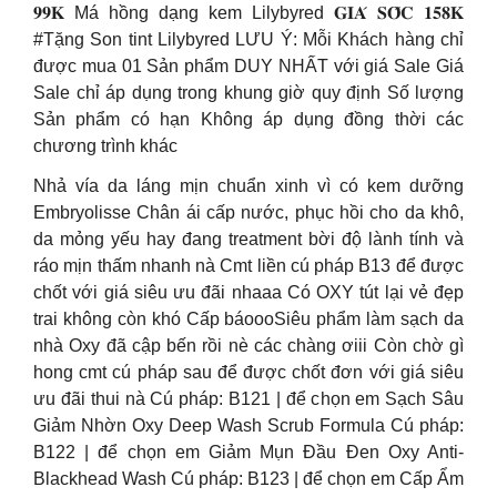
𝟗𝟗𝐊 Má hồng dạng kem Lilybyred 𝐆𝐈𝐀́ 𝐒𝐎̂́𝐂 𝟏𝟓𝟖𝐊
#Tặng Son tint Lilybyred LƯU Ý: Mỗi Khách hàng chỉ
được mua 01 Sản phẩm DUY NHẤT với giá Sale Giá
Sale chỉ áp dụng trong khung giờ quy định Số lượng
Sản phẩm có hạn Không áp dụng đồng thời các
chương trình khác
Nhả vía da láng mịn chuẩn xinh vì có kem dưỡng
Embryolisse Chân ái cấp nước, phục hồi cho da khô,
da mỏng yếu hay đang treatment bời độ lành tính và
ráo mịn thấm nhanh nà Cmt liền cú pháp B13 để được
chốt với giá siêu ưu đãi nhaaa Có OXY tút lại vẻ đẹp
trai không còn khó Cấp báoooSiêu phẩm làm sạch da
nhà Oxy đã cập bến rồi nè các chàng ơiii Còn chờ gì
hong cmt cú pháp sau để được chốt đơn với giá siêu
ưu đãi thui nà Cú pháp: B121 | để chọn em Sạch Sâu
Giảm Nhờn Oxy Deep Wash Scrub Formula Cú pháp:
B122 | để chọn em Giảm Mụn Đầu Đen Oxy Anti-
Blackhead Wash Cú pháp: B123 | để chọn em Cấp Ẩm