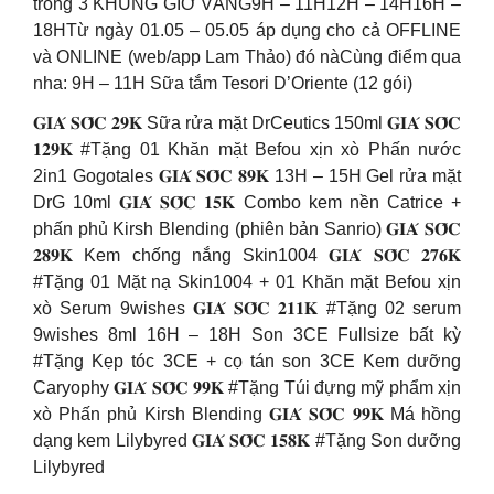
trong 3 KHUNG GIỜ VÀNG9H – 11H12H – 14H16H –
18HTừ ngày 01.05 – 05.05 áp dụng cho cả OFFLINE
và ONLINE (web/app Lam Thảo) đó nàCùng điểm qua
nha: 9H – 11H Sữa tắm Tesori D’Oriente (12 gói)
𝐆𝐈𝐀́ 𝐒𝐎̂́𝐂 𝟐𝟗𝐊 Sữa rửa mặt DrCeutics 150ml 𝐆𝐈𝐀́ 𝐒𝐎̂́𝐂
𝟏𝟐𝟗𝐊 #Tặng 01 Khăn mặt Befou xịn xò Phấn nước
2in1 Gogotales 𝐆𝐈𝐀́ 𝐒𝐎̂́𝐂 𝟖𝟗𝐊 13H – 15H Gel rửa mặt
DrG 10ml 𝐆𝐈𝐀́ 𝐒𝐎̂́𝐂 𝟏𝟓𝐊 Combo kem nền Catrice +
phấn phủ Kirsh Blending (phiên bản Sanrio) 𝐆𝐈𝐀́ 𝐒𝐎̂́𝐂
𝟐𝟖𝟗𝐊 Kem chống nắng Skin1004 𝐆𝐈𝐀́ 𝐒𝐎̂́𝐂 𝟐𝟕𝟔𝐊
#Tặng 01 Mặt nạ Skin1004 + 01 Khăn mặt Befou xịn
xò Serum 9wishes 𝐆𝐈𝐀́ 𝐒𝐎̂́𝐂 𝟐𝟏𝟏𝐊 #Tặng 02 serum
9wishes 8ml 16H – 18H Son 3CE Fullsize bất kỳ
#Tặng Kẹp tóc 3CE + cọ tán son 3CE Kem dưỡng
Caryophy 𝐆𝐈𝐀́ 𝐒𝐎̂́𝐂 𝟗𝟗𝐊 #Tặng Túi đựng mỹ phẩm xịn
xò Phấn phủ Kirsh Blending 𝐆𝐈𝐀́ 𝐒𝐎̂́𝐂 𝟗𝟗𝐊 Má hồng
dạng kem Lilybyred 𝐆𝐈𝐀́ 𝐒𝐎̂́𝐂 𝟏𝟓𝟖𝐊 #Tặng Son dưỡng
Lilybyred