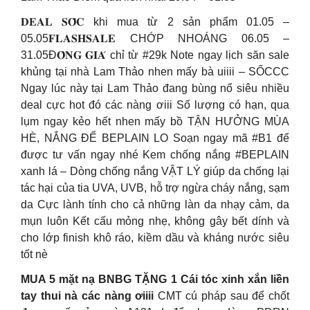
𝐃𝐄𝐀𝐋 𝐒𝐎̂́𝐂 khi mua từ 2 sản phẩm 01.05 –
05.05𝐅𝐋𝐀𝐒𝐇𝐒𝐀𝐋𝐄 CHỚP NHOÁNG 06.05 –
31.05Đ𝐎̂̀𝐍𝐆 𝐆𝐈𝐀́ chỉ từ #29k Note ngay lịch săn sale
khủng tại nhà Lam Thảo nhen mấy bà uiiii – SỐCCC
Ngay lúc này tại Lam Thảo đang bùng nổ siêu nhiều
deal cực hot đó các nàng ơiii Số lượng có hạn, qua
lụm ngay kẻo hết nhen mấy bồ TẬN HƯỞNG MÙA
HÈ, NẮNG ĐỂ BEPLAIN LO Soạn ngay mã #B1 để
được tư vấn ngay nhé Kem chống nắng #BEPLAIN
xanh lá – Dòng chống nắng VẬT LÝ giúp da chống lại
tác hại của tia UVA, UVB, hỗ trợ ngừa cháy nắng, sạm
da Cực lành tính cho cả những làn da nhạy cảm, da
mụn luôn Kết cấu mỏng nhẹ, không gây bết dính và
cho lớp finish khô ráo, kiềm dầu và kháng nước siêu
tốt nè
MUA 5 mặt nạ BNBG TẶNG 1 Cái tóc xinh xắn liền
tay thui nà các nàng ơiiii
CMT cú pháp sau để chốt