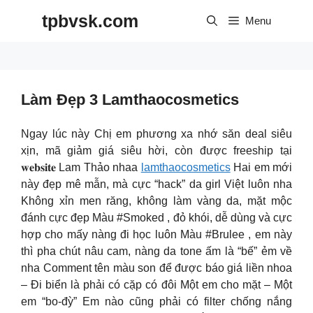
Skip
tpbvsk.com
to
Menu
content
Làm Đẹp 3 Lamthaocosmetics
Ngay lúc này Chị em phương xa nhớ săn deal siêu
xịn, mã giảm giá siêu hời, còn được freeship tại
𝐰𝐞𝐛𝐬𝐢𝐭𝐞 Lam Thảo nhaa
lamthaocosmetics
Hai em mới
này đẹp mê mẫn, mà cực “hack” da girl Việt luôn nha
Không xỉn men răng, không làm vàng da, mặt mộc
đánh cực đẹp Màu #Smoked , đỏ khói, dễ dùng và cực
hợp cho mấy nàng đi học luôn Màu #Brulee , em này
thì pha chút nâu cam, nàng da tone ấm là “bế” ẻm về
nha Comment tên màu son để được báo giá liền nhoa
– Đi biển là phải có cặp có đôi Một em cho mặt – Một
em “bo-đỳ” Em nào cũng phải có filter chống nắng