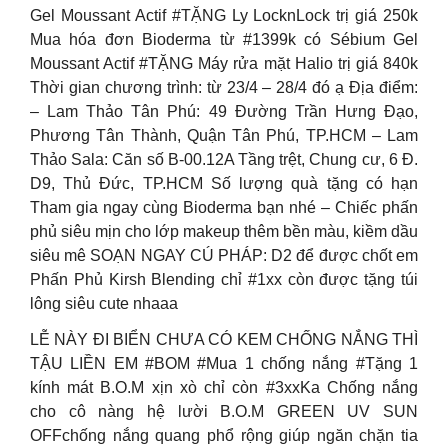
Gel Moussant Actif #TẶNG Ly LocknLock trị giá 250k
Mua hóa đơn Bioderma từ #1399k có Sébium Gel
Moussant Actif #TẶNG Máy rửa mặt Halio trị giá 840k
Thời gian chương trình: từ 23/4 – 28/4 đó ạ Địa điểm:
– Lam Thảo Tân Phú: 49 Đường Trần Hưng Đạo,
Phương Tân Thành, Quận Tân Phú, TP.HCM – Lam
Thảo Sala: Căn số B-00.12A Tầng trệt, Chung cư, 6 Đ.
D9, Thủ Đức, TP.HCM Số lượng quà tặng có hạn
Tham gia ngay cùng Bioderma bạn nhé – Chiếc phấn
phủ siêu mịn cho lớp makeup thêm bền màu, kiềm dầu
siêu mê SOẠN NGAY CÚ PHÁP: D2 để được chốt em
Phấn Phủ Kirsh Blending chỉ #1xx còn được tặng túi
lông siêu cute nhaaa
LỄ NÀY ĐI BIỂN CHƯA CÓ KEM CHỐNG NẮNG THÌ
TẬU LIỀN EM #BOM #Mua 1 chống nắng #Tặng 1
kính mát B.O.M xịn xò chỉ còn #3xxKa Chống nắng
cho cô nàng hệ lười B.O.M GREEN UV SUN
OFFchống nắng quang phổ rộng giúp ngăn chặn tia