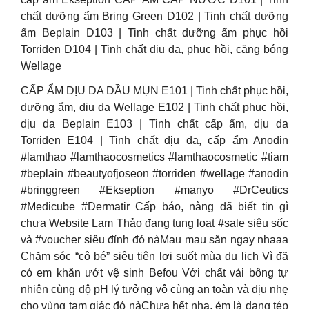
chất dưỡng ẩm Bring Green D102 | Tinh chất dưỡng
ẩm Beplain D103 | Tinh chất dưỡng ẩm phục hồi
Torriden D104 | Tinh chất dịu da, phục hồi, căng bóng
Wellage
CẤP ẨM DỊU DA DẦU MỤN E101 | Tinh chất phục hồi,
dưỡng ẩm, dịu da Wellage E102 | Tinh chất phục hồi,
dịu da Beplain E103 | Tinh chất cấp ẩm, dịu da
Torriden E104 | Tinh chất dịu da, cấp ẩm Anodin
#lamthao #lamthaocosmetics #lamthaocosmetic #tiam
#beplain #beautyofjoseon #torriden #wellage #anodin
#bringgreen #Ekseption #manyo #DrCeutics
#Medicube #Dermatir Cấp báo, nàng đã biết tin gì
chưa Website Lam Thảo đang tung loạt #sale siêu sốc
và #voucher siêu đỉnh đó nàMau mau săn ngay nhaaa
Chăm sóc “cô bé” siêu tiện lợi suốt mùa du lịch Vì đã
có em khăn ướt vệ sinh Befou Với chất vải bông tự
nhiên cùng độ pH lý tưởng vô cùng an toàn và dịu nhẹ
cho vùng tam giác đó nàChưa hết nha, ẻm là dạng tép