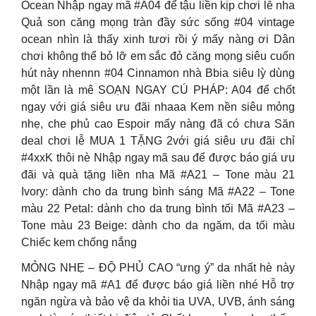
Ocean Nhập ngay mã #A04 để tậu liền kịp chơi lễ nha
Quả son căng mọng tràn đầy sức sống #04 vintage
ocean nhìn là thấy xinh tươi rồi ý mấy nàng ơi Dân
chơi không thể bỏ lỡ em sắc đỏ căng mọng siêu cuốn
hút này nhennn #04 Cinnamon nhà Bbia siêu lỳ dùng
một lần là mê SOẠN NGAY CÚ PHÁP: A04 để chốt
ngay với giá siêu ưu đãi nhaaa Kem nền siêu mỏng
nhẹ, che phủ cao Espoir mấy nàng đã có chưa Săn
deal chơi lễ MUA 1 TẶNG 2với giá siêu ưu đãi chỉ
#4xxK thôi nè Nhập ngay mã sau để được báo giá ưu
đãi và quà tặng liền nha Mã #A21 – Tone màu 21
Ivory: dành cho da trung bình sáng Mã #A22 – Tone
màu 22 Petal: dành cho da trung bình tối Mã #A23 –
Tone màu 23 Beige: dành cho da ngăm, da tối màu
Chiếc kem chống nắng
MỎNG NHẸ – ĐỘ PHỦ CAO “ưng ý” da nhất hè này
Nhập ngay mã #A1 để được báo giá liền nhé Hỗ trợ
ngăn ngừa và bảo vệ da khỏi tia UVA, UVB, ánh sáng