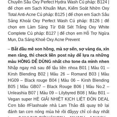
Chuyên Sâu Oxy Perfect Hydra Wash Cú pháp: B124 |
để chọn em Sạch Khuẩn Mụn, Kiểm Soát Nhờn Oxy
Total Anti-Acne Cú pháp: B125 | để chọn em Sạch Sâu
Sảng Khoái Oxy Perfect Wash Cú pháp: B126 | để
chọn em Làm Sáng Từ Đất Sét Trắng Oxy White
Complete Cú pháp: B127 | để chọn em Hỗ Trợ Ngừa
Mụn, Da Sáng Khoẻ Oxy Acne Prevent
–
Bắt đầu mê son hồng, mà sợ sến, sợ vàng da, xỉn
men răng, thì check liền post này để lựa ra những
màu HỒNG DỄ DÙNG nhất cho tone da mình nhen
Nhập ngay mã sau để tậu liền nhoa B01 | Màu 01 –
Kirsh Blending B02 | Màu 26 – Romand B03 | Màu
HG09 – Black rouge B04 | Màu 06 – Kirsh Blending
B05 | Màu GB07 – Black Rouge B06 | Màu No.2 –
Unleashia B07 | Màu 09 – Lilybyred B08 | Màu B01 –
Vegan super HÈ GIẢI NHIỆT KỊCH LIỆT ĐÓN DEAL
Cơn bão #Flashsale nhà Lam Thảo đã quay trở lại
đánh tan cơn nóng mùa hè rồi đâyyy chỉ có duy nhất