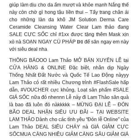
giúp làm dịu cho da ẩm mượt và khỏe mạnh Nắng thế
này còn chờ gì hong tậu liền thui – Tẩy trang chân ái
cho những làn da khô JM Solution Derma Care
Ceramide Cleansing Water Clear Lam thảo đang
SALE CỰC SỐC chỉ #1xx được tặng thêm Mask xịn
xò nà SOẠN NGAY CÚ PHÁP 𝐃𝟏 để săn ngay em này
với siêu deal nha
THÔNG BÁOOO Lam Thảo MỞ BÁN XUYÊN LỄ tại
CỬA HÀNG & ONLINE Đặc biệt, nhân dịp Ngày
Thống Nhất Đất Nước và Quốc Tế Lao Động nàyyy
Lam Thảo có rất nhiều Chương trình #FlashSale hấp
dẫn, #VOUCHER cực khủng, Loạt sản phẩm #SALE
GIÁ SỐC nữa đó nhennn Lễ này đi Lam Thảo săn quà
là bao đã luôn đó nàkkkkk – MỪNG ĐẠI LỄ – ĐÓN
BÃO DEAL NHẬN SIÊU ƯU ĐÃI – TẠI WEBSITE
LAM THẢO Dành cho các tình yêu “Đón lễ Online” của
Lam Thảo DEAL SIÊU CHÁY nà GIÁ GIẢM CỰC
SỐCMUA CÀNG NHIỀU GIẢM CÀNG SÂU GIẢM GIÁ