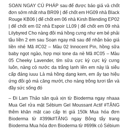
SOẠN NGAY CÚ PHÁP sau để được báo giá và chốt
đơn sớm nhất nha BR09 | để chốt em HG09 nhà Black
Rouge KB06 | để chốt em 06 nhà Kirsh Blending EP02
| để chốt em 02 nhà Espoir LL09 | để chốt em 09 nhà
Lilybyred Cho nàng đôi má hồng cưng như em bé phải
tậu liền 2 em sau Soạn ngay mã sau để nhận báo giá
liền nhé Mã #C02 – Màu 02 Innocent Pin, hồng sữa
baby ngọt ngào, hợp mọi tone da nè Mã #C05 – Màu
05 Cheeky Lavender, tím sữa cực kỳ cực kỳ cưng
luôn, nàng có nước da trắng lạnh lên em này là siêu
cấp đáng iuuu Là má hồng dạng kem, em ấy tạo hiệu
ứng đôi gò má căng mướt, cho nàng trông tươi tắn và
đầy sức sống đó
– Đi Lam Thảo săn quà xịn từ Bioderma ngay nhaaa
Mua Gel rửa mặt Sébium Gel Moussant Actif #TẶNG
thêm khăn mặt cao cấp trị giá 150k Mua hóa đơn
Bioderma từ #399k#TẶNG ngay Bông tẩy trang
Bioderma Mua hóa đơn Bioderma từ #699k có Sébium