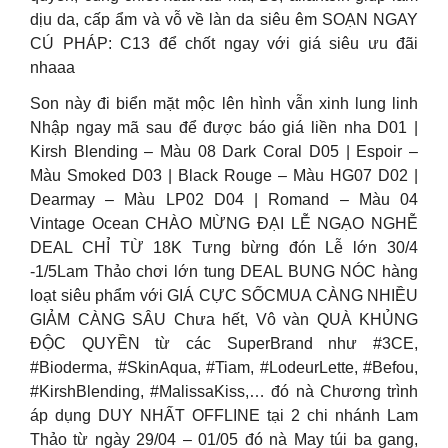
dịu da, cấp ẩm và vỗ về làn da siêu êm SOẠN NGAY
CÚ PHÁP: C13 để chốt ngay với giá siêu ưu đãi
nhaaa
Son này đi biển mặt mộc lên hình vẫn xinh lung linh
Nhập ngay mã sau để được báo giá liền nha D01 |
Kirsh Blending – Màu 08 Dark Coral D05 | Espoir –
Màu Smoked D03 | Black Rouge – Màu HG07 D02 |
Dearmay – Màu LP02 D04 | Romand – Màu 04
Vintage Ocean CHÀO MỪNG ĐẠI LỄ NGẠO NGHỄ
DEAL CHỈ TỪ 18K Tưng bừng đón Lễ lớn 30/4
-1/5Lam Thảo chơi lớn tung DEAL BUNG NÓC hàng
loạt siêu phẩm với GIÁ CỰC SỐCMUA CÀNG NHIỀU
GIẢM CÀNG SÂU Chưa hết, Vô vàn QUÀ KHỦNG
ĐỘC QUYỀN từ các SuperBrand như #3CE,
#Bioderma, #SkinAqua, #Tiam, #LodeurLette, #Befou,
#KirshBlending, #MalissaKiss,… đó nà Chương trình
áp dụng DUY NHẤT OFFLINE tại 2 chi nhánh Lam
Thảo từ ngày 29/04 – 01/05 đó nà May túi ba gang,