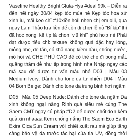
Vaseline Healthy Bright Gluta-Hya #deal 99k – Diễn ra
đến hết ngày 30/04 kẹp tóc mùa hè Kẹp tóc hoa sứ
xinh iu, mãi keo chỉ #10xiền hoii nhen chị em oiii, qua
ngay Lam Thảo lựa liền để còn đi chơi lễ nò “Bí kíp” thì
đã học xong, kế típ là chọn “v.ũ khí” phù hợp nè Phải
đạt được tiêu chí: texture không quá đặc hay lỏng,
mỏng nhẹ, dễ tán, có khả năng kiềm dầu, chống nước,
mồ hôi và CHE PHỦ CAO để có thể che đi bọng mắt,
quầng thâm dễ như tip trong hình nha Nhập ngay các
mã sau để được tư vấn màu nhé D03 | Màu 03
Medium Ivory: Dành cho tone da tự nhiên D04 | Màu
04 Born Beige: Dành cho tone da trung bình hơi ngăm
D05 | Màu 05 Deep Nude: Dành cho tone da ngăm Da
xinh không ngại nắng Rinh quà siêu mê cùng The
Saem CMT ngay cú pháp #D2 để được chốt đơn kèm
quà xịn nhaaaa Kem chống nắng The Saem Eco Earth
Extra Cica Sun Cream với chiết xuất rau má giúp tăng
càng bảo vệ da trước tác hại của tia UV, đồng thời