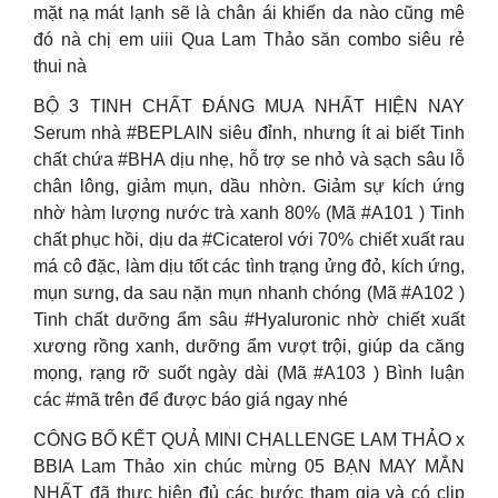
mặt nạ mát lạnh sẽ là chân ái khiến da nào cũng mê
đó nà chị em uiii Qua Lam Thảo săn combo siêu rẻ
thui nà
BỘ 3 TINH CHẤT ĐÁNG MUA NHẤT HIỆN NAY
Serum nhà #BEPLAIN siêu đỉnh, nhưng ít ai biết Tinh
chất chứa #BHA dịu nhẹ, hỗ trợ se nhỏ và sạch sâu lỗ
chân lông, giảm mụn, dầu nhờn. Giảm sự kích ứng
nhờ hàm lượng nước trà xanh 80% (Mã #A101 ) Tinh
chất phục hồi, dịu da #Cicaterol với 70% chiết xuất rau
má cô đặc, làm dịu tốt các tình trạng ửng đỏ, kích ứng,
mụn sưng, da sau nặn mụn nhanh chóng (Mã #A102 )
Tinh chất dưỡng ẩm sâu #Hyaluronic nhờ chiết xuất
xương rồng xanh, dưỡng ẩm vượt trội, giúp da căng
mọng, rạng rỡ suốt ngày dài (Mã #A103 ) Bình luận
các #mã trên để được báo giá ngay nhé
CÔNG BỐ KẾT QUẢ MINI CHALLENGE LAM THẢO x
BBIA Lam Thảo xin chúc mừng 05 BẠN MAY MẮN
NHẤT đã thực hiện đủ các bước tham gia và có clip