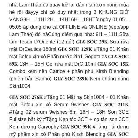
nhà Lam Thảo đã quay trở lại đánh tan cơn nóng mùa
hè rồi đâyyy chỉ có duy nhất trong 3 KHUNG GIỜ
VÀNG9H – 11H12H – 14H16H – 18HTừ ngày 01.05 –
05.05 áp dụng cho cả OFFLINE và ONLINE (web/app
Lam Thảo) đó nàCùng điểm qua nha: 9H – 11H Sữa
tắm Tesori D’Oriente (12 gói) 𝐆𝐈𝐀́ 𝐒𝐎̂́𝐂 𝟐𝟗𝐊 Sữa rửa
mặt DrCeutics 150ml 𝐆𝐈𝐀́ 𝐒𝐎̂́𝐂 𝟏𝟐𝟗𝐊 #Tặng 01 Khăn
mặt Befou xịn xò Phấn nước 2in1 Gogotales 𝐆𝐈𝐀́ 𝐒𝐎̂́𝐂
𝟖𝟗𝐊 13H – 15H Gel rửa mặt DrG 10ml 𝐆𝐈𝐀́ 𝐒𝐎̂́𝐂 𝟏𝟓𝐊
Combo kem nền Catrice + phấn phủ Kirsh Blending
(phiên bản Sanrio) 𝐆𝐈𝐀́ 𝐒𝐎̂́𝐂 𝟐𝟖𝟗𝐊 Kem chống nắng
Skin1004
𝐆𝐈𝐀́ 𝐒𝐎̂́𝐂 𝟐𝟕𝟔𝐊 #Tặng 01 Mặt nạ Skin1004 + 01 Khăn
mặt Befou xịn xò Serum 9wishes 𝐆𝐈𝐀́ 𝐒𝐎̂́𝐂 𝟐𝟏𝟏𝐊
#Tặng 02 serum 9wishes 8ml 16H – 18H Son 3CE
Fullsize bất kỳ #Tặng Kẹp tóc 3CE + cọ tán son 3CE
Kem dưỡng Caryophy 𝐆𝐈𝐀́ 𝐒𝐎̂́𝐂 𝟗𝟗𝐊 #Tặng Túi đựng
mỹ phẩm xịn xò Phấn phủ Kirsh Blending 𝐆𝐈𝐀́ 𝐒𝐎̂́𝐂