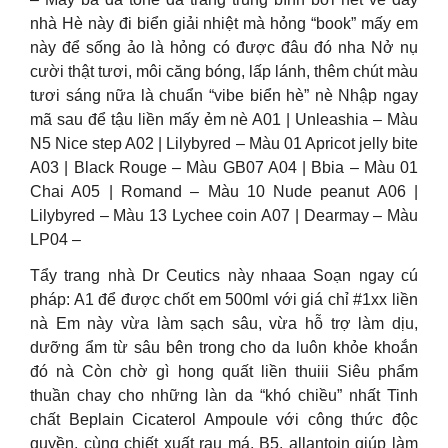
nhà Hè này đi biển giải nhiệt mà hỏng “book” mấy em
này để sống ảo là hỏng có được đâu đó nha Nở nụ
cười thật tươi, môi căng bóng, lấp lánh, thêm chút màu
tươi sáng nữa là chuẩn “vibe biển hè” nè Nhập ngay
mã sau để tậu liền mấy ẻm nè A01 | Unleashia – Màu
N5 Nice step A02 | Lilybyred – Màu 01 Apricot jelly bite
A03 | Black Rouge – Màu GB07 A04 | Bbia – Màu 01
Chai A05 | Romand – Màu 10 Nude peanut A06 |
Lilybyred – Màu 13 Lychee coin A07 | Dearmay – Màu
LP04 –
Tẩy trang nhà Dr Ceutics này nhaaa Soạn ngay cú
pháp: A1 để được chốt em 500ml với giá chỉ #1xx liền
nà Em này vừa làm sạch sâu, vừa hỗ trợ làm dịu,
dưỡng ẩm từ sâu bên trong cho da luôn khỏe khoắn
đó nà Còn chờ gì hong quất liền thuiii Siêu phẩm
thuần chay cho những làn da “khó chiều” nhất Tinh
chất Beplain Cicaterol Ampoule với công thức độc
quyền, cùng chiết xuất rau má, B5, allantoin giúp làm