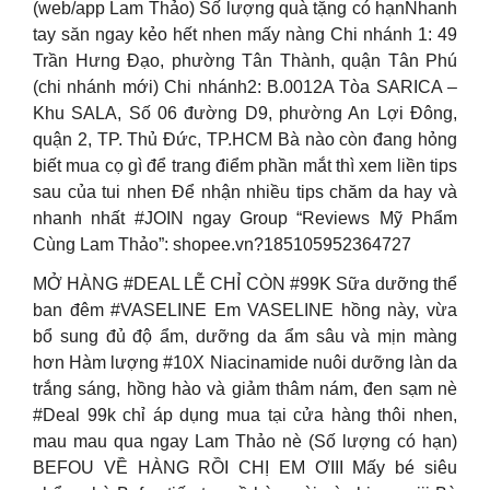
(web/app Lam Thảo) Số lượng quà tặng có hạnNhanh
tay săn ngay kẻo hết nhen mấy nàng Chi nhánh 1: 49
Trần Hưng Đạo, phường Tân Thành, quận Tân Phú
(chi nhánh mới) Chi nhánh2: B.0012A Tòa SARICA –
Khu SALA, Số 06 đường D9, phường An Lợi Đông,
quận 2, TP. Thủ Đức, TP.HCM Bà nào còn đang hỏng
biết mua cọ gì để trang điểm phần mắt thì xem liền tips
sau của tui nhen Để nhận nhiều tips chăm da hay và
nhanh nhất #JOIN ngay Group “Reviews Mỹ Phẩm
Cùng Lam Thảo”: shopee.vn?185105952364727
MỞ HÀNG #DEAL LỄ CHỈ CÒN #99K Sữa dưỡng thể
ban đêm #VASELINE Em VASELINE hồng này, vừa
bổ sung đủ độ ẩm, dưỡng da ẩm sâu và mịn màng
hơn Hàm lượng #10X Niacinamide nuôi dưỡng làn da
trắng sáng, hồng hào và giảm thâm nám, đen sạm nè
#Deal 99k chỉ áp dụng mua tại cửa hàng thôi nhen,
mau mau qua ngay Lam Thảo nè (Số lượng có hạn)
BEFOU VỀ HÀNG RỒI CHỊ EM ƠIII Mấy bé siêu