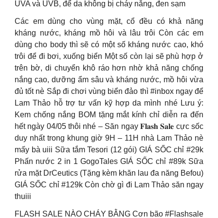
UVA và UVB, để da không bị cháy nắng, đen sạm
Các em dùng cho vùng mặt, cổ đều có khả năng
kháng nước, kháng mồ hôi và lâu trôi Còn các em
dùng cho body thì sẽ có một số kháng nước cao, khó
trôi để đi bơi, xuống biển Một số còn lại sẽ phù hợp ở
trên bờ, di chuyển khô ráo hơn nhờ khả năng chống
nắng cao, dưỡng ẩm sâu và kháng nước, mồ hôi vừa
đủ tốt nè Sắp đi chơi vùng biển đảo thì #inbox ngay để
Lam Thảo hỗ trợ tư vấn kỹ hợp da mình nhé Lưu ý:
Kem chống nắng BOM tặng mắt kính chỉ diễn ra đến
hết ngày 04/05 thôi nhé – Săn ngay 𝐅𝐥𝐚𝐬𝐡 𝐒𝐚𝐥𝐞 cực sốc
duy nhất trong khung giờ 9H – 11H nhà Lam Thảo nè
mấy bà uiii Sữa tắm Tesori (12 gói) GIÁ SỐC chỉ #29k
Phấn nước 2 in 1 GogoTales GIÁ SỐC chỉ #89k Sữa
rửa mặt DrCeutics (Tặng kèm khăn lau đa năng Befou)
GIÁ SỐC chỉ #129k Còn chờ gì đi Lam Thảo săn ngay
thuiii
FLASH SALE NÀO CHÁY BẰNG Cơn bão #Flashsale