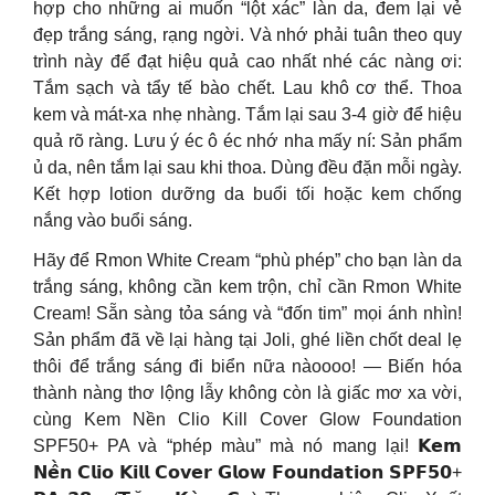
hợp cho những ai muốn “lột xác” làn da, đem lại vẻ
đẹp trắng sáng, rạng ngời. Và nhớ phải tuân theo quy
trình này để đạt hiệu quả cao nhất nhé các nàng ơi:
Tắm sạch và tẩy tế bào chết. Lau khô cơ thể. Thoa
kem và mát-xa nhẹ nhàng. Tắm lại sau 3-4 giờ để hiệu
quả rõ ràng. Lưu ý éc ô éc nhớ nha mấy ní: Sản phẩm
ủ da, nên tắm lại sau khi thoa. Dùng đều đặn mỗi ngày.
Kết hợp lotion dưỡng da buổi tối hoặc kem chống
nắng vào buổi sáng.
Hãy để Rmon White Cream “phù phép” cho bạn làn da
trắng sáng, không cần kem trộn, chỉ cần Rmon White
Cream! Sẵn sàng tỏa sáng và “đốn tim” mọi ánh nhìn!
Sản phẩm đã về lại hàng tại Joli, ghé liền chốt deal lẹ
thôi để trắng sáng đi biển nữa nàoooo! — Biến hóa
thành nàng thơ lộng lẫy không còn là giấc mơ xa vời,
cùng Kem Nền Clio Kill Cover Glow Foundation
SPF50+ PA và “phép màu” mà nó mang lại! 𝗞𝗲𝗺
𝗡𝗲̂̀𝗻 𝗖𝗹𝗶𝗼 𝗞𝗶𝗹𝗹 𝗖𝗼𝘃𝗲𝗿 𝗚𝗹𝗼𝘄 𝗙𝗼𝘂𝗻𝗱𝗮𝘁𝗶𝗼𝗻 𝗦𝗣𝗙𝟱𝟬+