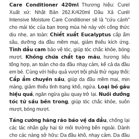
𝗖𝗮𝗿𝗲 𝗖𝗼𝗻𝗱𝗶𝘁𝗶𝗼𝗻𝗲𝗿 𝟰𝟮𝟬𝗺𝗹 Thương hiệu: Curel
Xuất xứ: Nhật Bản 262.K/420ml Dầu Xả Curél
Intensive Moisture Care Conditioner sẽ là “cứu cánh”
cho mái tóc của bạn trong mùa hè này với công thức
dịu nhẹ, an toàn: 𝗖𝗵𝗶𝗲̂́𝘁 𝘅𝘂𝗮̂́𝘁 𝗘𝘂𝗰𝗮𝗹𝘆𝗽𝘁𝘂𝘀 cấp ẩm
sâu, dưỡng da đầu mềm mại, giảm thiểu kích ứng.
𝗧𝗶𝗻𝗵 𝗱𝗮̂̀𝘂 𝗰𝗮𝗺 bảo vệ tóc, giúp tóc chắc khỏe, bóng
mượt. 𝗞𝗵𝗼̂𝗻𝗴 𝗰𝗵𝘂̛́𝗮 𝗰𝗵𝗮̂́𝘁 𝘁𝗮̣𝗼 𝗺𝗮̀𝘂, hương liệu
tổng hợp, an toàn cho da đầu nhạy cảm, kể cả da đầu
em bé. Cùng với hiệu quả vượt trội phải thử ngay thôi:
𝗖𝗮̂́𝗽 𝗮̂̉𝗺 𝗰𝗵𝘂𝘆𝗲̂𝗻 𝘀𝗮̂𝘂, giúp da đầu mềm mại, mịn
màng, giảm thiểu tình trạng khô, ngứa. 𝗟𝗼𝗮̣𝗶 𝗯𝗼̉ 𝗴𝗮̀𝘂
𝗵𝗶𝗲̣̂𝘂 𝗾𝘂𝗮̉, ngăn ngừa gàu quay trở lại. 𝗡𝘂𝗼̂𝗶 𝗱𝘂̛𝗼̛̃𝗻𝗴
𝘁𝗼́𝗰 𝘁𝘂̛̀ 𝘀𝗮̂𝘂 𝗯𝗲̂𝗻 𝘁𝗿𝗼𝗻𝗴, giúp tóc chắc khỏe, suôn
mượt, bóng mượt.
𝗧𝗮̆𝗻𝗴 𝗰𝘂̛𝗼̛̀𝗻𝗴 𝗵𝗮̀𝗻𝗴 𝗿𝗮̀𝗼 𝗯𝗮̉𝗼 𝘃𝗲̣̂ 𝗱𝗮 𝗱̄𝗮̂̀𝘂, chống lại
các tác nhân gây hại từ môi trường bên ngoài. Dành
cho các nàng sở hữu: Da đầu khô, nhạy cảm. Da đầu