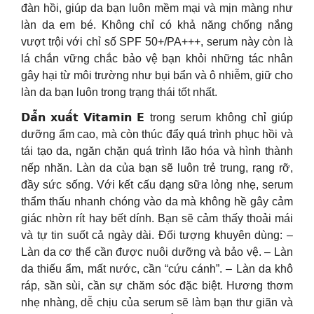
đàn hồi, giúp da bạn luôn mềm mại và mịn màng như
làn da em bé. Không chỉ có khả năng chống nắng
vượt trội với chỉ số SPF 50+/PA+++, serum này còn là
lá chắn vững chắc bảo vệ bạn khỏi những tác nhân
gây hại từ môi trường như bụi bẩn và ô nhiễm, giữ cho
làn da bạn luôn trong trạng thái tốt nhất.
𝗗𝗮̂̃𝗻 𝘅𝘂𝗮̂́𝘁 𝗩𝗶𝘁𝗮𝗺𝗶𝗻 𝗘 trong serum không chỉ giúp
dưỡng ẩm cao, mà còn thúc đẩy quá trình phục hồi và
tái tạo da, ngăn chặn quá trình lão hóa và hình thành
nếp nhăn. Làn da của bạn sẽ luôn trẻ trung, rạng rỡ,
đầy sức sống. Với kết cấu dạng sữa lỏng nhẹ, serum
thẩm thấu nhanh chóng vào da mà không hề gây cảm
giác nhờn rít hay bết dính. Bạn sẽ cảm thấy thoải mái
và tự tin suốt cả ngày dài. Đối tượng khuyên dùng: –
Làn da cơ thể cần được nuôi dưỡng và bảo vệ. – Làn
da thiếu ẩm, mất nước, cần “cứu cánh”. – Làn da khô
ráp, sần sùi, cần sự chăm sóc đặc biệt. Hương thơm
nhẹ nhàng, dễ chịu của serum sẽ làm bạn thư giãn và