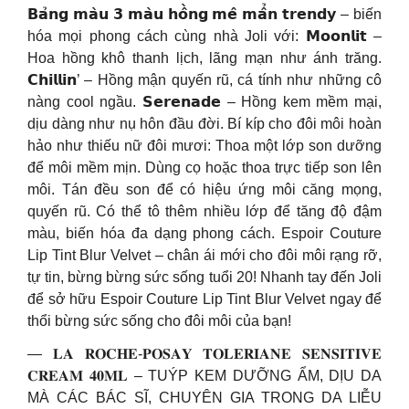
𝗕𝗮̉𝗻𝗴 𝗺𝗮̀𝘂 𝟯 𝗺𝗮̀𝘂 𝗵𝗼̂̀𝗻𝗴 𝗺𝗲̂ 𝗺𝗮̂̉𝗻 𝘁𝗿𝗲𝗻𝗱𝘆 – biến
hóa mọi phong cách cùng nhà Joli với: 𝗠𝗼𝗼𝗻𝗹𝗶𝘁 –
Hoa hồng khô thanh lịch, lãng mạn như ánh trăng.
𝗖𝗵𝗶𝗹𝗹𝗶𝗻’ – Hồng mận quyến rũ, cá tính như những cô
nàng cool ngầu. 𝗦𝗲𝗿𝗲𝗻𝗮𝗱𝗲 – Hồng kem mềm mại,
dịu dàng như nụ hôn đầu đời. Bí kíp cho đôi môi hoàn
hảo như thiếu nữ đôi mươi: Thoa một lớp son dưỡng
để môi mềm mịn. Dùng cọ hoặc thoa trực tiếp son lên
môi. Tán đều son để có hiệu ứng môi căng mọng,
quyến rũ. Có thể tô thêm nhiều lớp để tăng độ đậm
màu, biến hóa đa dạng phong cách. Espoir Couture
Lip Tint Blur Velvet – chân ái mới cho đôi môi rạng rỡ,
tự tin, bừng bừng sức sống tuổi 20! Nhanh tay đến Joli
để sở hữu Espoir Couture Lip Tint Blur Velvet ngay để
thổi bừng sức sống cho đôi môi của bạn!
— 𝐋𝐀 𝐑𝐎𝐂𝐇𝐄-𝐏𝐎𝐒𝐀𝐘 𝐓𝐎𝐋𝐄𝐑𝐈𝐀𝐍𝐄 𝐒𝐄𝐍𝐒𝐈𝐓𝐈𝐕𝐄
𝐂𝐑𝐄𝐀𝐌 𝟒𝟎𝐌𝐋 – TUÝP KEM DƯỠNG ẨM, DỊU DA
MÀ CÁC BÁC SĨ, CHUYÊN GIA TRONG DA LIỄU