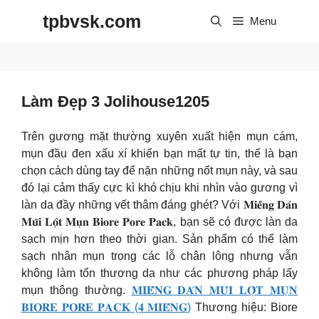
Skip
tpbvsk.com
to
Menu
content
Làm Đẹp 3 Jolihouse1205
Trên gương mặt thường xuyên xuất hiện mụn cám,
mụn đầu đen xấu xí khiến bạn mất tự tin, thế là bạn
chọn cách dùng tay để nặn những nốt mụn này, và sau
đó lại cảm thấy cực kì khó chịu khi nhìn vào gương vì
làn da đầy những vết thâm đáng ghét? Với 𝐌𝐢𝐞̂́𝐧𝐠 𝐃𝐚́𝐧
𝐌𝐮̃𝐢 𝐋𝐨̣̂𝐭 𝐌𝐮̣𝐧 𝐁𝐢𝐨𝐫𝐞 𝐏𝐨𝐫𝐞 𝐏𝐚𝐜𝐤, bạn sẽ có được làn da
sạch mịn hơn theo thời gian. Sản phẩm có thể làm
sạch nhân mụn trong các lỗ chân lông nhưng vẫn
không làm tổn thương da như các phương pháp lấy
mụn thông thường.
𝐌𝐈𝐄̂́𝐍𝐆 𝐃𝐀́𝐍 𝐌𝐔̃𝐈 𝐋𝐎̣̂𝐓 𝐌𝐔̣𝐍
𝐁𝐈𝐎𝐑𝐄 𝐏𝐎𝐑𝐄 𝐏𝐀𝐂𝐊 (𝟒 𝐌𝐈𝐄̂́𝐍𝐆)
Thương hiệu: Biore