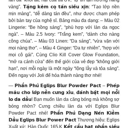
vàng”. 𝗧𝗮̣̆𝗻𝗴 𝗸𝗲̀𝗺 𝗰𝗼̣ 𝘁𝗮́𝗻 𝘀𝗶𝗲̂𝘂 𝘅𝗶̣𝗻: “Tạo lớp nền
mịn màng”, “dễ dàng tán đều”, như được chạm phép
bởi bàn tay của nghệ sĩ. Bảng màu đa dạng: – Màu 02
Lingerie: “Be hồng sáng”, “phù hợp với làn da ngọc
ngà”. – Màu 2.5 Ivory: “Trắng kem”, “dành cho nàng
công chúa”. – Màu 03 Linen: “Da sáng”, “vừa vặn với
mọi nàng thơ”. – Màu 4 Ginger: “Da tự nhiên”, “hợp với
mọi cô gái”. Cùng Clio Kill Cover Glow Foundation,
“mở ra cánh cửa” đến thế giới của vẻ đẹp “không giới
hạn”, nơi mỗi ngày là một ngày “lộng lẫy và tỏa sáng”.
Đến ngay với Joli để hóa thành nàng thơ nhé!
— 𝗣𝗵𝗮̂́𝗻 𝗣𝗵𝘂̉ 𝗘𝗴𝗹𝗶𝗽𝘀 𝗕𝗹𝘂𝗿 𝗣𝗼𝘄𝗱𝗲𝗿 𝗣𝗮𝗰𝘁 – 𝗣𝗵𝗲́𝗽
𝗺𝗮̀𝘂 𝗰𝗵𝗼 𝗹𝗼̛́𝗽 𝗻𝗲̂̀𝗻 𝗰𝘂̛𝗻𝗴 𝘅𝗶̉𝘂, 𝗱̄𝗮́𝗻𝗵 𝗯𝗮̣̂𝘁 𝗺𝗼̣𝗶 𝗻𝗼̂̃𝗶
𝗹𝗼 𝗱𝗮 𝗱𝗮̂̀𝘂! Bạn muốn làn da căng bóng mà không sợ
bóng nhờn? Cưng chiều làn da với Eglips Blur
Powder Pact nhé! 𝗣𝗵𝗮̂́𝗻 𝗣𝗵𝘂̉ 𝗗𝗮̣𝗻𝗴 𝗡𝗲́𝗻 𝗞𝗶𝗲̂̀𝗺
𝗗𝗮̂̀𝘂 𝗘𝗴𝗹𝗶𝗽𝘀 𝗕𝗹𝘂𝗿 𝗣𝗼𝘄𝗲𝗿 𝗣𝗮𝗰𝘁 Thương hiệu: Eglips
Xuất xứ: Hàn Quốc 165.K 𝗞𝗲̂́𝘁 𝗰𝗮̂́𝘂 𝗵𝗮̣𝘁 𝗽𝗵𝗮̂́𝗻 𝘀𝗶𝗲̂𝘂