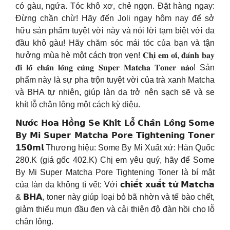
có gàu, ngứa. Tóc khô xơ, chẻ ngọn. Đặt hàng ngay:
Đừng chần chừ! Hãy đến Joli ngay hôm nay để sở
hữu sản phẩm tuyệt vời này và nói lời tạm biệt với da
đầu khô gàu! Hãy chăm sóc mái tóc của bạn và tận
hưởng mùa hè một cách trọn vẹn! 𝐂𝐡𝐢̣ 𝐞𝐦 𝐨̛𝐢, 𝐝̄𝐚́𝐧𝐡 𝐛𝐚𝐲
𝐝̄𝐢 𝐥𝐨̂̃ 𝐜𝐡𝐚̂𝐧 𝐥𝐨̂𝐧𝐠 𝐜𝐮̀𝐧𝐠 𝐒𝐮𝐩𝐞𝐫 𝐌𝐚𝐭𝐜𝐡𝐚 𝐓𝐨𝐧𝐞𝐫 𝐧𝐚̀𝐨! Sản
phẩm này là sự pha trộn tuyệt vời của trà xanh Matcha
và BHA tự nhiên, giúp làn da trở nên sạch sẽ và se
khít lỗ chân lông một cách kỳ diệu.
𝗡𝘂̛𝗼̛́𝗰 𝗛𝗼𝗮 𝗛𝗼̂̀𝗻𝗴 𝗦𝗲 𝗞𝗵𝗶́𝘁 𝗟𝗼̂̃ 𝗖𝗵𝗮̂𝗻 𝗟𝗼̂𝗻𝗴 𝗦𝗼𝗺𝗲
𝗕𝘆 𝗠𝗶 𝗦𝘂𝗽𝗲𝗿 𝗠𝗮𝘁𝗰𝗵𝗮 𝗣𝗼𝗿𝗲 𝗧𝗶𝗴𝗵𝘁𝗲𝗻𝗶𝗻𝗴 𝗧𝗼𝗻𝗲𝗿
𝟭𝟱𝟬𝗺𝗹 Thương hiệu: Some By Mi Xuất xứ: Hàn Quốc
280.K (giá gốc 402.K) Chị em yêu quý, hãy để Some
By Mi Super Matcha Pore Tightening Toner là bí mật
của làn da không tì vết: Với 𝗰𝗵𝗶𝗲̂́𝘁 𝘅𝘂𝗮̂́𝘁 𝘁𝘂̛̀ 𝗠𝗮𝘁𝗰𝗵𝗮
& 𝗕𝗛𝗔, toner này giúp loại bỏ bã nhờn và tế bào chết,
giảm thiểu mụn đầu đen và cải thiện độ đàn hồi cho lỗ
chân lông.