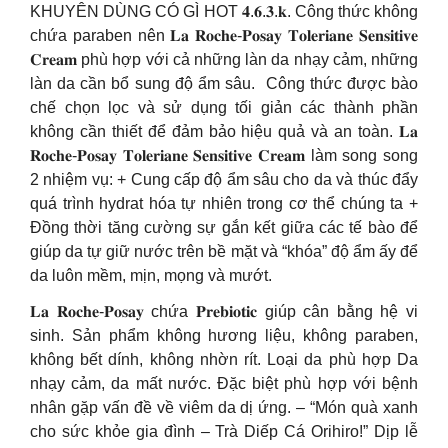
KHUYÊN DÙNG CÓ GÌ HOT 𝟒.𝟔.𝟑.𝐤. Công thức không
chứa paraben nên 𝐋𝐚 𝐑𝐨𝐜𝐡𝐞-𝐏𝐨𝐬𝐚𝐲 𝐓𝐨𝐥𝐞𝐫𝐢𝐚𝐧𝐞 𝐒𝐞𝐧𝐬𝐢𝐭𝐢𝐯𝐞
𝐂𝐫𝐞𝐚𝐦 phù hợp với cả những làn da nhạy cảm, những
làn da cần bổ sung độ ẩm sâu. ️ Công thức được bào
chế chọn lọc và sử dụng tối giản các thành phần
không cần thiết để đảm bảo hiệu quả và an toàn. 𝐋𝐚
𝐑𝐨𝐜𝐡𝐞-𝐏𝐨𝐬𝐚𝐲 𝐓𝐨𝐥𝐞𝐫𝐢𝐚𝐧𝐞 𝐒𝐞𝐧𝐬𝐢𝐭𝐢𝐯𝐞 𝐂𝐫𝐞𝐚𝐦 làm song song
2 nhiệm vụ: + Cung cấp độ ẩm sâu cho da và thúc đẩy
quá trình hydrat hóa tự nhiên trong cơ thể chúng ta +
Đồng thời tăng cường sự gắn kết giữa các tế bào để
giúp da tự giữ nước trên bề mặt và “khóa” độ ẩm ấy để
da luôn mềm, mịn, mọng và mướt.
𝐋𝐚 𝐑𝐨𝐜𝐡𝐞-𝐏𝐨𝐬𝐚𝐲 chứa 𝐏𝐫𝐞𝐛𝐢𝐨𝐭𝐢𝐜 giúp cân bằng hệ vi
sinh. Sản phẩm không hương liệu, không paraben,
không bết dính, không nhờn rít. Loại da phù hợp Da
nhạy cảm, da mất nước. Đặc biệt phù hợp với bệnh
nhân gặp vấn đề về viêm da dị ứng. – “Món quà xanh
cho sức khỏe gia đình – Trà Diếp Cá Orihiro!” Dịp lễ