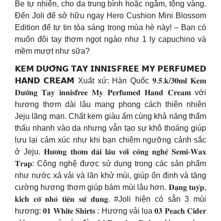
Be tự nhiên, cho da trung bình hoặc ngâm, tông vàng.
Đến Joli để sở hữu ngay Hero Cushion Mini Blossom
Edition để tự tin tỏa sáng trong mùa hè này! – Bạn có
muốn đôi tay thơm ngọt ngào như 1 ly capuchino và
mềm mượt như sữa?
𝗞𝗘𝗠 𝗗𝗨̛𝗢̛̃𝗡𝗚 𝗧𝗔𝗬 𝗜𝗡𝗡𝗜𝗦𝗙𝗥𝗘𝗘 𝗠𝗬 𝗣𝗘𝗥𝗙𝗨𝗠𝗘𝗗
𝗛𝗔𝗡𝗗 𝗖𝗥𝗘𝗔𝗠 Xuất xứ: Hàn Quốc 𝟗.𝟓.𝐤/𝟑𝟎𝐦𝐥 𝐊𝐞𝐦
𝐃𝐮̛𝐨̛̃𝐧𝐠 𝐓𝐚𝐲 𝐢𝐧𝐧𝐢𝐬𝐟𝐫𝐞𝐞 𝐌𝐲 𝐏𝐞𝐫𝐟𝐮𝐦𝐞𝐝 𝐇𝐚𝐧𝐝 𝐂𝐫𝐞𝐚𝐦 với
hương thơm dài lâu mang phong cách thiên nhiên
Jeju lãng mạn. Chất kem giàu ẩm cùng khả năng thẩm
thấu nhanh vào da nhưng vẫn tạo sự khô thoáng giúp
lưu lại cảm xúc như khi bạn chiêm ngưỡng cảnh sắc
ở Jeju. 𝐇𝐮̛𝐨̛𝐧𝐠 𝐭𝐡𝐨̛𝐦 𝐝𝐚̀𝐢 𝐥𝐚̂𝐮 𝐯𝐨̛́𝐢 𝐜𝐨̂𝐧𝐠 𝐧𝐠𝐡𝐞̣̂ 𝐒𝐞𝐦𝐢-𝐖𝐚𝐱
𝐓𝐫𝐚𝐩: Công nghệ được sử dụng trong các sản phẩm
như nước xả vải và lăn khử mùi, giúp ổn định và tăng
cường hương thơm giúp bám mùi lâu hơn. 𝐃𝐚̣𝐧𝐠 𝐭𝐮𝐲́𝐩,
𝐤𝐢́𝐜𝐡 𝐜𝐨̛̃ 𝐧𝐡𝐨̉ 𝐭𝐢𝐞̣̂𝐧 𝐬𝐮̛̉ 𝐝𝐮̣𝐧𝐠. #Joli hiện có sẵn 3 mùi
hương: 𝟎𝟏 𝐖𝐡𝐢𝐭𝐞 𝐒𝐡𝐢𝐫𝐭𝐬 : Hương vải lụa 𝟎𝟑 𝐏𝐞𝐚𝐜𝐡 𝐂𝐢𝐝𝐞𝐫