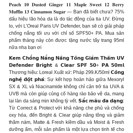
𝐏𝐞𝐚𝐜𝐡 𝟏𝟎 𝐃𝐮𝐬𝐭𝐞𝐝 𝐆𝐢𝐧𝐠𝐞𝐫 𝟏𝟏 𝐌𝐚𝐩𝐥𝐞 𝐒𝐰𝐞𝐞𝐭 𝟏𝟐 𝐁𝐞𝐫𝐫𝐲
𝐌𝐮𝐟𝐟𝐢𝐧 𝟏𝟑 𝐂𝐢𝐧𝐧𝐚𝐦𝐨𝐧 𝐒𝐮𝐠𝐚𝐫 — Bạn đã biết chưa? 75%
dấu hiệu lão hóa da là do tác động của tia UV. Đừng
lo, với L’Oreal Paris UV Defender, bạn sẽ có giải pháp
chống nắng tối ưu với chỉ số SPF50+ PA. Mua sản
phẩm tháng này còn được tặng nước tẩy trang 95ml
nữa nha bạn ơi
𝗞𝗲𝗺 𝗖𝗵𝗼̂́𝗻𝗴 𝗡𝗮̆́𝗻𝗴 𝗡𝗮̂𝗻𝗴 𝗧𝗼̂𝗻𝗴 𝗚𝗶𝗮̉𝗺 𝗧𝗵𝗮̂𝗺 𝗨𝗩
𝗗𝗲𝗳𝗲𝗻𝗱𝗲𝗿 𝗕𝗿𝗶𝗴𝗵𝘁 & 𝗖𝗹𝗲𝗮𝗿 𝗦𝗣𝗙 𝟱𝟬+ 𝗣𝗔 𝟱𝟬𝗺𝗹
Thương hiệu: Loreal Xuất xứ: Pháp 299.K/50ml 𝗖𝗼̂𝗻𝗴
𝗻𝗴𝗵𝗲̣̂ 𝗱̄𝗼̣̂𝘁 𝗽𝗵𝗮́: Sự kết hợp hoàn hảo giữa Mexoryl
SX & XL và Niacinamide không chỉ cản trở tia UVA &
UVB mà còn giúp củng cố hàng rào bảo vệ da, mang
lại làn da sáng mịn không tỳ vết. 𝗦𝗮̆́𝗰 𝗺𝗮̀𝘂 𝗱̄𝗮 𝗱𝗮̣𝗻𝗴:
Từ Correct & Protect với khả năng che phủ và chống
oxy hóa, đến Bright & Clear giúp nâng tông và giảm
thâm nám, Matte & Fresh kiềm dầu và Moist & Fresh
dưỡng ẩm, mỗi sản phẩm là một lựa chọn tinh tế cho