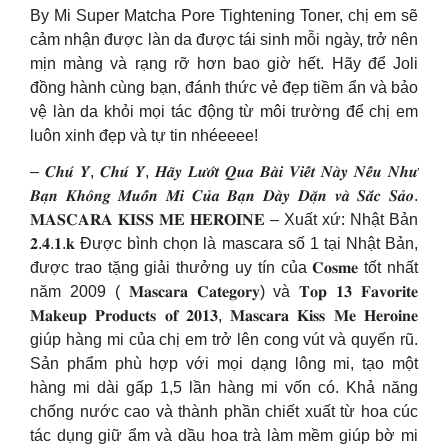
By Mi Super Matcha Pore Tightening Toner, chị em sẽ
cảm nhận được làn da được tái sinh mỗi ngày, trở nên
mịn màng và rạng rỡ hơn bao giờ hết. Hãy để Joli
đồng hành cùng bạn, đánh thức vẻ đẹp tiềm ẩn và bảo
vệ làn da khỏi mọi tác động từ môi trường để chị em
luôn xinh đẹp và tự tin nhéeeee!
– 𝑪𝒉𝒖́ 𝒀́, 𝑪𝒉𝒖́ 𝒀́, 𝑯𝒂̃𝒚 𝑳𝒖̛𝒐̛́𝒕 𝑸𝒖𝒂 𝑩𝒂̀𝒊 𝑽𝒊𝒆̂́𝒕 𝑵𝒂̀𝒚 𝑵𝒆̂́𝒖 𝑵𝒉𝒖̛
𝑩𝒂̣𝒏 𝑲𝒉𝒐̂𝒏𝒈 𝑴𝒖𝒐̂́𝒏 𝑴𝒊 𝑪𝒖̉𝒂 𝑩𝒂̣𝒏 𝑫𝒂̀𝒚 𝑫𝒂̣̆𝒏 𝒗𝒂̀ 𝑺𝒂̆́𝒄 𝑺𝒂̉𝒐.
𝐌𝐀𝐒𝐂𝐀𝐑𝐀 𝐊𝐈𝐒𝐒 𝐌𝐄 𝐇𝐄𝐑𝐎𝐈𝐍𝐄 – Xuất xứ: Nhật Bản
️𝟐.𝟒.𝟏.𝐤 Được bình chọn là mascara số 1 tại Nhật Bản,
được trao tặng giải thưởng uy tín của 𝐂𝐨𝐬𝐦𝐞 tốt nhất
năm 2009 ( 𝐌𝐚𝐬𝐜𝐚𝐫𝐚 𝐂𝐚𝐭𝐞𝐠𝐨𝐫𝐲) và 𝐓𝐨𝐩 𝟏𝟑 𝐅𝐚𝐯𝐨𝐫𝐢𝐭𝐞
𝐌𝐚𝐤𝐞𝐮𝐩 𝐏𝐫𝐨𝐝𝐮𝐜𝐭𝐬 𝐨𝐟 𝟐𝟎𝟏𝟑, 𝐌𝐚𝐬𝐜𝐚𝐫𝐚 𝐊𝐢𝐬𝐬 𝐌𝐞 𝐇𝐞𝐫𝐨𝐢𝐧𝐞
giúp hàng mi của chị em trở lên cong vút và quyến rũ.
Sản phẩm phù hợp với mọi dạng lông mi, tạo một
hàng mi dài gấp 1,5 lần hàng mi vốn có. Khả năng
chống nước cao và thành phần chiết xuất từ hoa cúc
tác dụng giữ ẩm và dầu hoa trà làm mềm giúp bờ mi