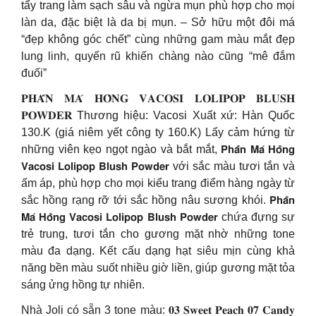
tẩy trang làm sạch sâu và ngừa mụn phù hợp cho mọi
làn da, đặc biệt là da bị mụn. – Sở hữu một đôi má
“đẹp không góc chết” cùng những gam màu mắt đẹp
lung linh, quyến rũ khiến chàng nào cũng “mê đắm
đuối”
𝐏𝐇𝐀̂́𝐍 𝐌𝐀́ 𝐇𝐎̂̀𝐍𝐆 𝐕𝐀𝐂𝐎𝐒𝐈 𝐋𝐎𝐋𝐈𝐏𝐎𝐏 𝐁𝐋𝐔𝐒𝐇
𝐏𝐎𝐖𝐃𝐄𝐑 Thương hiệu: Vacosi Xuất xứ: Hàn Quốc
130.K (giá niêm yết công ty 160.K) Lấy cảm hứng từ
những viên kẹo ngọt ngào và bắt mắt, 𝗣𝗵𝗮̂́𝗻 𝗠𝗮́ 𝗛𝗼̂̀𝗻𝗴
𝗩𝗮𝗰𝗼𝘀𝗶 𝗟𝗼𝗹𝗶𝗽𝗼𝗽 𝗕𝗹𝘂𝘀𝗵 𝗣𝗼𝘄𝗱𝗲𝗿 với sắc màu tươi tắn và
ấm áp, phù hợp cho mọi kiểu trang điểm hàng ngày từ
sắc hồng rạng rỡ tới sắc hồng nâu sương khói. 𝗣𝗵𝗮̂́𝗻
𝗠𝗮́ 𝗛𝗼̂̀𝗻𝗴 𝗩𝗮𝗰𝗼𝘀𝗶 𝗟𝗼𝗹𝗶𝗽𝗼𝗽 𝗕𝗹𝘂𝘀𝗵 𝗣𝗼𝘄𝗱𝗲𝗿 chứa đựng sự
trẻ trung, tươi tắn cho gương mặt nhờ những tone
màu đa dạng. Kết cấu dạng hạt siêu mịn cùng khả
năng bền màu suốt nhiều giờ liền, giúp gương mặt tỏa
sáng ửng hồng tự nhiên.
Nhà Joli có sẵn 3 tone màu: 𝟎𝟑 𝐒𝐰𝐞𝐞𝐭 𝐏𝐞𝐚𝐜𝐡 𝟎𝟕 𝐂𝐚𝐧𝐝𝐲