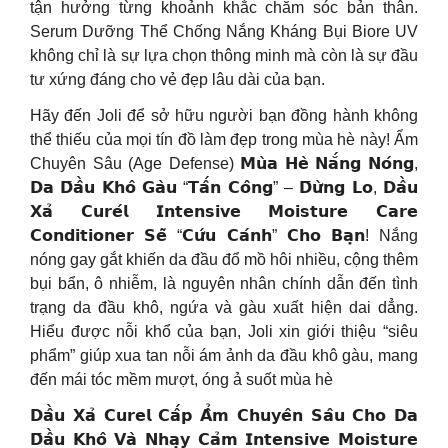
tận hưởng từng khoảnh khắc chăm sóc bản thân.
Serum Dưỡng Thể Chống Nắng Kháng Bụi Biore UV
không chỉ là sự lựa chọn thông minh mà còn là sự đầu
tư xứng đáng cho vẻ đẹp lâu dài của bạn.
Hãy đến Joli để sở hữu người bạn đồng hành không
thể thiếu của mọi tín đồ làm đẹp trong mùa hè này! Ẩm
Chuyên Sâu (Age Defense) 𝗠𝘂̀𝗮 𝗛𝗲̀ 𝗡𝗮̆́𝗻𝗴 𝗡𝗼́𝗻𝗴,
𝗗𝗮 𝗗̄𝗮̂̀𝘂 𝗞𝗵𝗼̂ 𝗚𝗮̀𝘂 “𝗧𝗮̂́𝗻 𝗖𝗼̂𝗻𝗴” – 𝗗̄𝘂̛̀𝗻𝗴 𝗟𝗼, 𝗗𝗮̂̀𝘂
𝗫𝗮̉ 𝗖𝘂𝗿𝗲́𝗹 𝗜𝗻𝘁𝗲𝗻𝘀𝗶𝘃𝗲 𝗠𝗼𝗶𝘀𝘁𝘂𝗿𝗲 𝗖𝗮𝗿𝗲
𝗖𝗼𝗻𝗱𝗶𝘁𝗶𝗼𝗻𝗲𝗿 𝗦𝗲̃ “𝗖𝘂̛́𝘂 𝗖𝗮́𝗻𝗵” 𝗖𝗵𝗼 𝗕𝗮̣𝗻! Nắng
nóng gay gắt khiến da đầu đổ mồ hôi nhiều, cộng thêm
bụi bẩn, ô nhiễm, là nguyên nhân chính dẫn đến tình
trạng da đầu khô, ngứa và gàu xuất hiện dai dẳng.
Hiểu được nỗi khổ của bạn, Joli xin giới thiệu “siêu
phẩm” giúp xua tan nỗi ám ảnh da đầu khô gàu, mang
đến mái tóc mềm mượt, óng ả suốt mùa hè
𝗗𝗮̂̀𝘂 𝗫𝗮̉ 𝗖𝘂𝗿𝗲𝗹 𝗖𝗮̂́𝗽 𝗔̂̉𝗺 𝗖𝗵𝘂𝘆𝗲̂𝗻 𝗦𝗮̂𝘂 𝗖𝗵𝗼 𝗗𝗮
𝗗̄𝗮̂̀𝘂 𝗞𝗵𝗼̂ 𝗩𝗮̀ 𝗡𝗵𝗮̣𝘆 𝗖𝗮̉𝗺 𝗜𝗻𝘁𝗲𝗻𝘀𝗶𝘃𝗲 𝗠𝗼𝗶𝘀𝘁𝘂𝗿𝗲