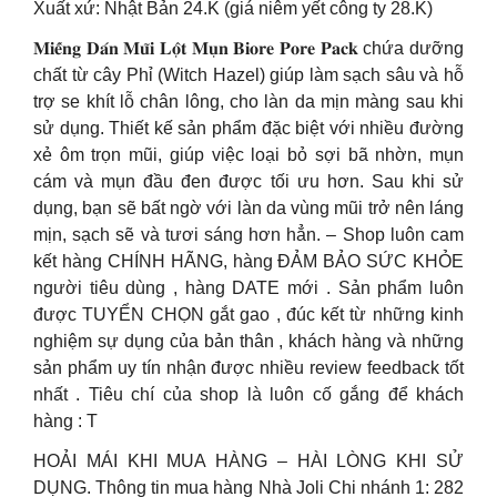
Xuất xứ: Nhật Bản 24.K (giá niêm yết công ty 28.K)
𝐌𝐢𝐞̂́𝐧𝐠 𝐃𝐚́𝐧 𝐌𝐮̃𝐢 𝐋𝐨̣̂𝐭 𝐌𝐮̣𝐧 𝐁𝐢𝐨𝐫𝐞 𝐏𝐨𝐫𝐞 𝐏𝐚𝐜𝐤 chứa dưỡng
chất từ cây Phỉ (Witch Hazel) giúp làm sạch sâu và hỗ
trợ se khít lỗ chân lông, cho làn da mịn màng sau khi
sử dụng. Thiết kế sản phẩm đặc biệt với nhiều đường
xẻ ôm trọn mũi, giúp việc loại bỏ sợi bã nhờn, mụn
cám và mụn đầu đen được tối ưu hơn. Sau khi sử
dụng, bạn sẽ bất ngờ với làn da vùng mũi trở nên láng
mịn, sạch sẽ và tươi sáng hơn hẳn. – Shop luôn cam
kết hàng CHÍNH HÃNG, hàng ĐẢM BẢO SỨC KHỎE
người tiêu dùng , hàng DATE mới . Sản phẩm luôn
được TUYỂN CHỌN gắt gao , đúc kết từ những kinh
nghiệm sự dụng của bản thân , khách hàng và những
sản phẩm uy tín nhận được nhiều review feedback tốt
nhất . Tiêu chí của shop là luôn cố gắng để khách
hàng : T
HOẢI MÁI KHI MUA HÀNG – HÀI LÒNG KHI SỬ
DỤNG. Thông tin mua hàng Nhà Joli Chi nhánh 1: 282