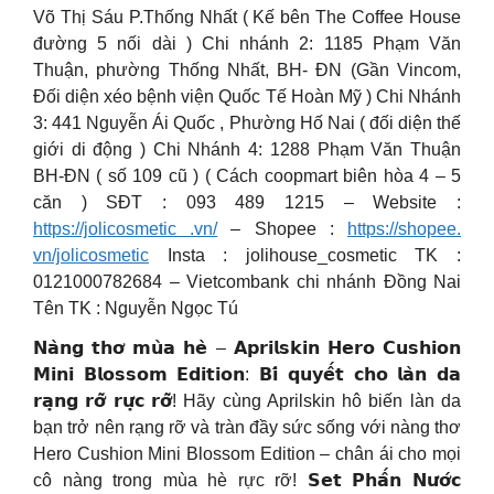
Võ Thị Sáu P.Thống Nhất ( Kế bên The Coffee House
đường 5 nối dài ) Chi nhánh 2: 1185 Phạm Văn
Thuận, phường Thống Nhất, BH- ĐN (Gần Vincom,
Đối diện xéo bệnh viện Quốc Tế Hoàn Mỹ ) Chi Nhánh
3: 441 Nguyễn Ái Quốc , Phường Hố Nai ( đối diện thế
giới di động ) Chi Nhánh 4: 1288 Phạm Văn Thuận
BH-ĐN ( số 109 cũ ) ( Cách coopmart biên hòa 4 – 5
căn ) SĐT : 093 489 1215 – Website :
https://jolicosmetic .vn/
– Shopee :
https://shopee.
vn/jolicosmetic
Insta : jolihouse_cosmetic TK :
0121000782684 – Vietcombank chi nhánh Đồng Nai
Tên TK : Nguyễn Ngọc Tú
𝗡𝗮̀𝗻𝗴 𝘁𝗵𝗼̛ 𝗺𝘂̀𝗮 𝗵𝗲̀ – 𝗔𝗽𝗿𝗶𝗹𝘀𝗸𝗶𝗻 𝗛𝗲𝗿𝗼 𝗖𝘂𝘀𝗵𝗶𝗼𝗻
𝗠𝗶𝗻𝗶 𝗕𝗹𝗼𝘀𝘀𝗼𝗺 𝗘𝗱𝗶𝘁𝗶𝗼𝗻: 𝗕𝗶́ 𝗾𝘂𝘆𝗲̂́𝘁 𝗰𝗵𝗼 𝗹𝗮̀𝗻 𝗱𝗮
𝗿𝗮̣𝗻𝗴 𝗿𝗼̛̃ 𝗿𝘂̛̣𝗰 𝗿𝗼̛̃! Hãy cùng Aprilskin hô biến làn da
bạn trở nên rạng rỡ và tràn đầy sức sống với nàng thơ
Hero Cushion Mini Blossom Edition – chân ái cho mọi
cô nàng trong mùa hè rực rỡ! 𝗦𝗲𝘁 𝗣𝗵𝗮̂́𝗻 𝗡𝘂̛𝗼̛́𝗰