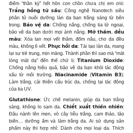
điểm “thần kỳ” hết hồn con chồn chưa chị em ơiii:
𝗧𝗿𝗮̆́𝗻𝗴 𝗵𝗼̂̀𝗻𝗴 𝘁𝘂̛̀ 𝘀𝗮̂𝘂: Công nghệ Nanotech siêu
phân tử nuôi dưỡng làn da bạn trắng sáng từ bên
trong. 𝗕𝗮̉𝗼 𝘃𝗲̣̂ 𝗱𝗮: Chống nắng, chống tia tử ngoại,
bảo vệ da bạn dưới mọi ánh nắng. 𝗠𝗼̛̀ 𝘁𝗵𝗮̂𝗺, 𝗱̄𝗲̂̀𝘂
𝗺𝗮̀𝘂: Xóa tan mọi vết thâm, đốm nâu, cho da đều
màu, không tì vết. 𝗣𝗵𝘂̣𝗰 𝗵𝗼̂̀𝗶 𝗱𝗮: Tái tạo làn da, mang
lại sự trẻ trung, mịn màng. Thành phần thì sao mà “mát
lòng mát dạ” đến thế chứ lị: 𝗧𝗶𝘁𝗮𝗻𝗶𝘂𝗺 𝗗𝗶𝗼𝘅𝗶𝗱𝗲:
Chống nắng hiệu quả, bảo vệ da bạn khỏi tác động
xấu từ môi trường. 𝗡𝗶𝗮𝗰𝗶𝗻𝗮𝗺𝗶𝗱𝗲 (𝗩𝗶𝘁𝗮𝗺𝗶𝗻 𝗕𝟯):
Làm trắng, cải thiện cấu trúc da, chống lại tác động
của tia UV.
𝗚𝗹𝘂𝘁𝗮𝘁𝗵𝗶𝗼𝗻𝗲: Ức chế melanin, giúp da bạn trắng
sáng, không lo sạm da. 𝗖𝗵𝗶𝗲̂́𝘁 𝘅𝘂𝗮̂́𝘁 𝘁𝗵𝗶𝗲̂𝗻 𝗻𝗵𝗶𝗲̂𝗻:
Đậu nành lên men, vỏ cây liễu trắng, cam thảo, tảo
biển… dưỡng ẩm và làm trắng da. Ai sử dụng sản
phẩm này thì hợp nhỉ: Dành cho mọi loại da. Thích