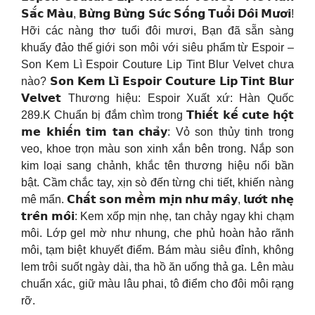
𝗦𝗮̆́𝗰 𝗠𝗮̀𝘂, 𝗕𝘂̛̀𝗻𝗴 𝗕𝘂̛̀𝗻𝗴 𝗦𝘂̛́𝗰 𝗦𝗼̂́𝗻𝗴 𝗧𝘂𝗼̂̉𝗶 𝗗̄𝗼̂𝗶 𝗠𝘂̛𝗼̛𝗶!
Hỡi các nàng thơ tuổi đôi mươi, Bạn đã sẵn sàng
khuấy đảo thế giới son môi với siêu phẩm từ Espoir –
Son Kem Lì Espoir Couture Lip Tint Blur Velvet chưa
nào? 𝗦𝗼𝗻 𝗞𝗲𝗺 𝗟𝗶̀ 𝗘𝘀𝗽𝗼𝗶𝗿 𝗖𝗼𝘂𝘁𝘂𝗿𝗲 𝗟𝗶𝗽 𝗧𝗶𝗻𝘁 𝗕𝗹𝘂𝗿
𝗩𝗲𝗹𝘃𝗲𝘁 Thương hiệu: Espoir Xuất xứ: Hàn Quốc
289.K Chuẩn bị đắm chìm trong 𝗧𝗵𝗶𝗲̂́𝘁 𝗸𝗲̂́ 𝗰𝘂𝘁𝗲 𝗵𝗼̣̂𝘁
𝗺𝗲 𝗸𝗵𝗶𝗲̂́𝗻 𝘁𝗶𝗺 𝘁𝗮𝗻 𝗰𝗵𝗮̉𝘆: Vỏ son thủy tinh trong
veo, khoe trọn màu son xinh xắn bên trong. Nắp son
kim loại sang chảnh, khắc tên thương hiệu nổi bần
bật. Cầm chắc tay, xịn sò đến từng chi tiết, khiến nàng
mê mẩn. 𝗖𝗵𝗮̂́𝘁 𝘀𝗼𝗻 𝗺𝗲̂̀𝗺 𝗺𝗶̣𝗻 𝗻𝗵𝘂̛ 𝗺𝗮̂𝘆, 𝗹𝘂̛𝗼̛́𝘁 𝗻𝗵𝗲̣
𝘁𝗿𝗲̂𝗻 𝗺𝗼̂𝗶: Kem xốp mịn nhẹ, tan chảy ngay khi chạm
môi. Lớp gel mờ như nhung, che phủ hoàn hảo rãnh
môi, tạm biệt khuyết điểm. Bám màu siêu đỉnh, không
lem trôi suốt ngày dài, tha hồ ăn uống thả ga. Lên màu
chuẩn xác, giữ màu lâu phai, tô điểm cho đôi môi rạng
rỡ.