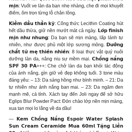
𝗺𝗶̣𝗻: Vuốt ve làn da bạn nhẹ nhàng, che đi mọi khuyết
điểm, ôm trọn từng lỗ chân lông.
𝗞𝗶𝗲̂̀𝗺 𝗱𝗮̂̀𝘂 𝘁𝗵𝗮̂̀𝗻 𝗸𝘆̀: Công thức Lecithin Coating hút
hết dầu thừa, giữ nền mướt mát cả ngày. 𝗟𝗼̛́𝗽 𝗳𝗶𝗻𝗶𝘀𝗵
𝗺𝗶̣𝗻 𝗻𝗵𝘂̛ 𝗻𝗵𝘂𝗻𝗴: Da bạn sẽ mịn màng, lấp lánh tự
nhiên, như được phủ một lớp sương mỏng. 𝗗𝘂̛𝗼̛̃𝗻𝗴
𝗰𝗵𝗮̂́𝘁 𝘁𝘂̛̀ 𝗺𝗲̣ 𝘁𝗵𝗶𝗲̂𝗻 𝗻𝗵𝗶𝗲̂𝗻: 8 loại thực vật quý nuôi
dưỡng làn da, nâng niu sự mềm mại. 𝗖𝗵𝗼̂́𝗻𝗴 𝗻𝗮̆́𝗻𝗴
𝗦𝗣𝗙 𝟯𝟬 𝗣𝗔+++: Che chở làn da bạn khỏi tác động
của ánh nắng, gìn giữ vẻ đẹp không tuổi. 3 tone màu
đáng yêu: – 13: Da sáng hồng như bình minh. – 21: Da
tự nhiên như ánh nắng ban mai. – 23: Da ngăm đen
mạnh mẽ, cá tính. Xách tay đến Joli ngay để sở hữu
Eglips Blur Powder Pact: Đón chào lớp nền mịn màng,
xua tan mọi lo lắng về da dầu!
— 𝗞𝗲𝗺 𝗖𝗵𝗼̂́𝗻𝗴 𝗡𝗮̆́𝗻𝗴 𝗘𝘀𝗽𝗼𝗶𝗿 𝗪𝗮𝘁𝗲𝗿 𝗦𝗽𝗹𝗮𝘀𝗵
𝗦𝘂𝗻 𝗖𝗿𝗲𝗮𝗺 𝗖𝗲𝗿𝗮𝗺𝗶𝗱𝗲 𝗠𝘂𝗮 𝟲𝟬𝗺𝗹 𝗧𝗮̣̆𝗻𝗴 𝗟𝗶𝗲̂̀𝗻