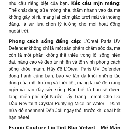
nhu cầu riêng biệt của bạn. 𝗞𝗲̂́𝘁 𝗰𝗮̂́𝘂 𝗺𝗶̣𝗻 𝗺𝗮̀𝗻𝗴:
Thể chất dạng sữa mỏng nhẹ, thấm nhanh vào da mà
không gây bí rít, mang lại cảm giác tươi mát và thoáng
đãng, là sự lựa chọn lý tưởng cho mọi hoạt động
ngoài trời.
𝗣𝗵𝗼𝗻𝗴 𝗰𝗮́𝗰𝗵 𝘀𝗼̂́𝗻𝗴 𝗱̄𝗮̆̉𝗻𝗴 𝗰𝗮̂́𝗽: L’Oreal Paris UV
Defender không chỉ là một sản phẩm chăm sóc da, mà
còn là một phần không thể thiếu trong lối sống hiện
đại, nâng cao vẻ đẹp tự nhiên và tôn vinh phong cách
sống khỏe mạnh. Hãy để L’Oreal Paris UV Defender
đồng hành cùng bạn, bảo vệ làn da khỏi những tác
động của môi trường và thời tiết, mang lại vẻ đẹp rạng
ngời và tràn đầy sức sống. Đặc biệt là bạn sẽ được
tặng miễn phí một Nước Tẩy Trang Loreal Cho Da
Dầu Revitalift Crystal Purifying Micellar Water – 95ml
nữa đó nhennnn! Đến Joli ngay thôi trước khi deal hết
hạn nèee!
𝗘𝘀𝗽𝗼𝗶𝗿 𝗖𝗼𝘂𝘁𝘂𝗿𝗲 𝗟𝗶𝗽 𝗧𝗶𝗻𝘁 𝗕𝗹𝘂𝗿 𝗩𝗲𝗹𝘃𝗲𝘁 – 𝗠𝗲̂ 𝗠𝗮̂̉𝗻