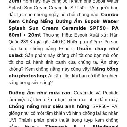
𝟮𝟬𝗺𝗹 Hôm nay, hãy cùng Joli khám phá Espoir Water
Splash Sun Cream Ceramide SPF50+ PA, người bạn
đắc lực cho những ngày hè chói chang nào! 𝗖𝗼𝗺𝗯𝗼
𝗞𝗲𝗺 𝗖𝗵𝗼̂́𝗻𝗴 𝗡𝗮̆́𝗻𝗴 𝗗𝘂̛𝗼̛̃𝗻𝗴 𝗔̂̉𝗺 𝗘𝘀𝗽𝗼𝗶𝗿 𝗪𝗮𝘁𝗲𝗿
𝗦𝗽𝗹𝗮𝘀𝗵 𝗦𝘂𝗻 𝗖𝗿𝗲𝗮𝗺 𝗖𝗲𝗿𝗮𝗺𝗶𝗱𝗲 𝗦𝗣𝗙𝟱𝟬+ 𝗣𝗔
𝟲𝟬𝗺𝗹 + 𝟮𝟬𝗺𝗹 Thương hiệu: Espoir Xuất xứ: Hàn
Quốc 289.K (giá gốc 440.K) Những ưu điểm siêu sao
của kem chống nắng Espoir: 𝗧𝗵𝘂𝗮̂̀𝗻 𝗰𝗵𝗮𝘆 𝗻𝗵𝘂̛
𝘀𝗮𝗹𝗮𝗱: Sản phẩm này không chỉ tốt cho bạn mà còn
tốt cho cả hành tinh xanh của chúng ta. Ăn chay
không? Kem chống nắng này cũng vậy! 𝗡𝗮̂𝗻𝗴 𝘁𝗼̂𝗻𝗴
𝗻𝗵𝘂̛ 𝗽𝗵𝗼𝘁𝗼𝘀𝗵𝗼𝗽: Ai cần filter khi bạn có thể tự nhiên
sáng bừng sức sống?
𝗗𝘂̛𝗼̛̃𝗻𝗴 𝗮̂̉𝗺 𝗻𝗵𝘂̛ 𝗺𝘂̛𝗮 𝗿𝗮̀𝗼: Ceramide và Peptide
làm việc cật lực để da bạn mềm mại như đám mây.
𝗖𝗵𝗼̂́𝗻𝗴 𝗻𝗮̆́𝗻𝗴 𝗻𝗵𝘂̛ 𝘀𝗶𝗲̂𝘂 𝗮𝗻𝗵 𝗵𝘂̀𝗻𝗴: SPF50+ PA,
giống như có một tấm khiên vô hình chống lại ác nhân
UV! Thành phần phép thuật trong tuýp kem chống
nắng Espoir: 𝗧𝗶𝗻𝗼𝘀𝗼𝗿𝗯 𝗦 & 𝗘𝘁𝗵𝘆𝗹𝗵𝗲𝘅𝘆𝗹