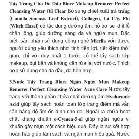
𝐓𝐚̂̉𝐲 𝐓𝐫𝐚𝐧𝐠 𝐂𝐡𝐨 𝐃𝐚 𝐃𝐚̂̀𝐮 𝐁𝐢𝐨𝐫𝐞 𝐌𝐚𝐤𝐞𝐮𝐩 𝐑𝐞𝐦𝐨𝐯𝐞𝐫 𝐏𝐞𝐫𝐟𝐞𝐜𝐭
𝐂𝐥𝐞𝐚𝐧𝐬𝐢𝐧𝐠 𝐖𝐚𝐭𝐞𝐫 𝐎𝐢𝐥 𝐂𝐥𝐞𝐚𝐫 Bổ sung chiết xuất 𝐭𝐫𝐚̀ 𝐭𝐫𝐚̆́𝐧𝐠
(𝐂𝐚𝐦𝐢𝐥𝐥𝐚 𝐒𝐢𝐧𝐞𝐧𝐬𝐢𝐬 𝐋𝐞𝐚𝐟 𝐄𝐱𝐭𝐫𝐚𝐜𝐭), 𝐂𝐨𝐥𝐥𝐚𝐠𝐞𝐧, 𝐋𝐚́ 𝐂𝐚̂𝐲 𝐏𝐡𝐢̉
(𝐖𝐢𝐭𝐜𝐡 𝐇𝐚𝐳𝐞𝐥) có tác dụng dưỡng ẩm, hỗ trợ se khít lỗ
chân lông, giúp dưỡng sáng da và ngừa mụn. Đặc
biệt, sản phẩm sử dụng công nghệ 𝐌𝐢𝐜𝐞𝐥𝐥𝐚 vốn được
người dùng yêu thích nhờ tính tiện lợi, tiết kiệm thời
gian, chỉ với duy nhất 1 bước có thể tẩy sạch lớp
makeup, bụi bẩn và không cần rửa lại với nước. Thích
hợp sử dụng cho da dầu, da hỗn hợp.
𝟑.𝐍𝐮̛𝐨̛́𝐜 𝐓𝐚̂̉𝐲 𝐓𝐫𝐚𝐧𝐠 𝐁𝐢𝐨𝐫𝐞 𝐍𝐠𝐚̆𝐧 𝐍𝐠𝐮̛̀𝐚 𝐌𝐮̣𝐧 𝐌𝐚𝐤𝐞𝐮𝐩
𝐑𝐞𝐦𝐨𝐯𝐞𝐫 𝐏𝐞𝐫𝐟𝐞𝐜𝐭 𝐂𝐥𝐞𝐚𝐧𝐬𝐢𝐧𝐠 𝐖𝐚𝐭𝐞𝐫 𝐀𝐜𝐧𝐞 𝐂𝐚𝐫𝐞 Nước tẩy
trang với thành phần chứa chất dưỡng ẩm 𝐇𝐲𝐚𝐥𝐮𝐫𝐨𝐧𝐢𝐜
𝐀𝐜𝐢𝐝 giúp tẩy sạch hoàn toàn lớp trang điểm mà vẫn
cân bằng độ ẩm ổn định cho da. Ngoài ra chứa hoạt
chất kháng khuẩn 𝐨-𝐂𝐲𝐦𝐞𝐧-𝟓-𝐨𝐥 giúp ngăn ngừa vi
khuẩn gây mụn một cách hiệu quả. Đây là sự kết hợp
hoàn hảo giúp làm sạch và ngăn mụn hiệu quả. Nước