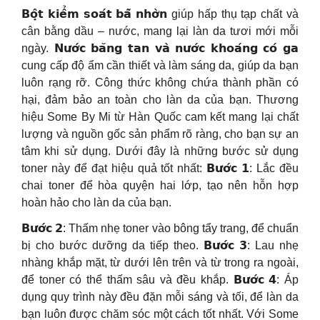
𝗕𝗼̣̂𝘁 𝗸𝗶𝗲̂̉𝗺 𝘀𝗼𝗮́𝘁 𝗯𝗮̃ 𝗻𝗵𝗼̛̀𝗻 giúp hấp thụ tạp chất và
cân bằng dầu – nước, mang lại làn da tươi mới mỗi
ngày. 𝗡𝘂̛𝗼̛́𝗰 𝗯𝗮̆𝗻𝗴 𝘁𝗮𝗻 𝘃𝗮̀ 𝗻𝘂̛𝗼̛́𝗰 𝗸𝗵𝗼𝗮́𝗻𝗴 𝗰𝗼́ 𝗴𝗮
cung cấp độ ẩm cần thiết và làm sáng da, giúp da bạn
luôn rạng rỡ. Công thức không chứa thành phần có
hại, đảm bảo an toàn cho làn da của bạn. Thương
hiệu Some By Mi từ Hàn Quốc cam kết mang lại chất
lượng và nguồn gốc sản phẩm rõ ràng, cho bạn sự an
tâm khi sử dụng. Dưới đây là những bước sử dụng
toner này để đạt hiệu quả tốt nhất: 𝗕𝘂̛𝗼̛́𝗰 𝟭: Lắc đều
chai toner để hòa quyện hai lớp, tạo nên hỗn hợp
hoàn hảo cho làn da của bạn.
𝗕𝘂̛𝗼̛́𝗰 𝟮: Thấm nhẹ toner vào bông tẩy trang, để chuẩn
bị cho bước dưỡng da tiếp theo. 𝗕𝘂̛𝗼̛́𝗰 𝟯: Lau nhẹ
nhàng khắp mặt, từ dưới lên trên và từ trong ra ngoài,
để toner có thể thấm sâu và đều khắp. 𝗕𝘂̛𝗼̛́𝗰 𝟰: Áp
dụng quy trình này đều đặn mỗi sáng và tối, để làn da
bạn luôn được chăm sóc một cách tốt nhất. Với Some