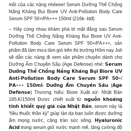
môi của các nàng nhéeee! Serum Dưỡng Thể Chống
Nắng Kháng Bụi Biore UV Anti-Pollution Body Care
Serum SPF 50+/PA+++ 150ml (216k- ktđ)
– Hãy cùng nhau khám phá bí mật đằng sau Serum
Dưỡng Thể Chống Nắng Kháng Bụi Biore UV Anti-
Pollution Body Care Serum SPF 50+/PA+++, sản
phẩm đã làm mưa làm gió trên thị trường Hôm nay Joli
sẽ dẫn các nàng đi xem sản phẩm chuyên dành cho
Dưỡng Ẩm Chuyên Sâu (Age Defense) nhé: 𝗦𝗲𝗿𝘂𝗺
𝗗𝘂̛𝗼̛̃𝗻𝗴 𝗧𝗵𝗲̂̉ 𝗖𝗵𝗼̂́𝗻𝗴 𝗡𝗮̆́𝗻𝗴 𝗞𝗵𝗮́𝗻𝗴 𝗕𝘂̣𝗶 𝗕𝗶𝗼𝗿𝗲 𝗨𝗩
𝗔𝗻𝘁𝗶-𝗣𝗼𝗹𝗹𝘂𝘁𝗶𝗼𝗻 𝗕𝗼𝗱𝘆 𝗖𝗮𝗿𝗲 𝗦𝗲𝗿𝘂𝗺 𝗦𝗣𝗙 𝟱𝟬+/
𝗣𝗔+++ 𝟭𝟱𝟬𝗺𝗹- 𝗗𝘂̛𝗼̛̃𝗻𝗴 𝗔̂̉𝗺 𝗖𝗵𝘂𝘆𝗲̂𝗻 𝗦𝗮̂𝘂 (𝗔𝗴𝗲
𝗗𝗲𝗳𝗲𝗻𝘀𝗲) Thương hiệu: Biore Xuất xứ: Nhật Bản
185.K/150ml Được chiết xuất từ 𝗻𝗴𝘂𝗼̂̀𝗻 𝗸𝗵𝗼𝗮́𝗻𝗴
𝘁𝗶𝗻𝗵 𝗸𝗵𝗶𝗲̂́𝘁 𝗾𝘂𝘆́ 𝗴𝗶𝗮́ 𝗰𝘂̉𝗮 𝗡𝗵𝗮̣̂𝘁 𝗕𝗮̉𝗻, serum này là
“liều thuốc thần kỳ” giúp làn da bạn luôn được dưỡng
ẩm mọng nước, căng tràn sức sống. 𝗛𝘆𝗮𝗹𝘂𝗿𝗼𝗻𝗶𝗰
𝗔𝗰𝗶𝗱 trong serum giữ nước mạnh mẽ, tăng cường độ