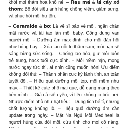
khỏi mọi thảm họa khô nẻ. – 𝗥𝗮𝘂 𝗺𝗮́ & 𝗹𝗮́ 𝗰𝗮̂𝘆 𝘅𝗼̂
𝘁𝗵𝗼̛𝗺: Bộ đôi siêu anh hùng chống viêm, giảm sưng,
và phục hồi môi hư tổn.
– 𝗖𝗲𝗿𝗮𝗺𝗶𝗱𝗲 & 𝗯𝗼̛: Là vệ sĩ bảo vệ môi, ngăn chặn
mất nước và tái tạo làn môi baby. Công dụng vạn
người mê: – Dưỡng ẩm max đỉnh, cho môi đàn hồi
như bóng bay. – Xóa tan nỗi lo thâm sạm, môi bạn sẽ
sáng bừng sức sống. – Chống lão hóa, giữ môi luôn
trẻ trung, hack tuổi cực đỉnh. – Môi mềm mịn, mọng
nước ngay tức thì, ai nhìn cũng muốn hôn! Ưu điểm
không đối thủ: – Thành phần cực kỳ lành tính, an toàn
tuyệt đối. – Hiệu quả dưỡng môi top, môi mềm như
mây. – Thiết kế cute phô mai que, dễ dàng mang theo
bên mình. – Giá cả siêu yêu, ví tiền không lo bốc hơi.
Nhược điểm nhỏ như hạt tiêu: – Dung tích bé tí, nhưng
chất lượng khủng lồ. – Hiệu quả dưỡng ẩm cần
update trong ngày. – Mặt Nạ Ngủ Môi Mediheal là
người hùng của đôi môi, cứu tinh cho mọi cô nàng.