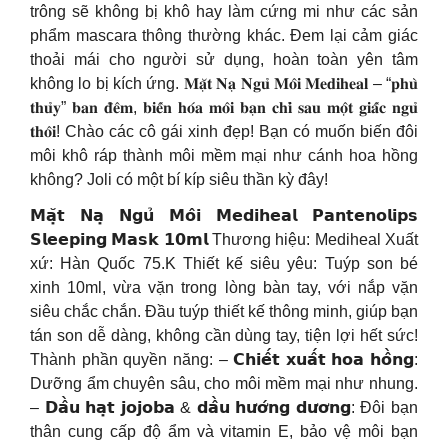
trông sẽ không bị khô hay làm cứng mi như các sản
phẩm mascara thông thường khác. Đem lại cảm giác
thoải mái cho người sử dụng, hoàn toàn yên tâm
không lo bị kích ứng. 𝐌𝐚̣̆𝐭 𝐍𝐚̣ 𝐍𝐠𝐮̉ 𝐌𝐨̂𝐢 𝐌𝐞𝐝𝐢𝐡𝐞𝐚𝐥 – “𝐩𝐡𝐮̀
𝐭𝐡𝐮̉𝐲” 𝐛𝐚𝐧 𝐝̄𝐞̂𝐦, 𝐛𝐢𝐞̂́𝐧 𝐡𝐨́𝐚 𝐦𝐨̂𝐢 𝐛𝐚̣𝐧 𝐜𝐡𝐢̉ 𝐬𝐚𝐮 𝐦𝐨̣̂𝐭 𝐠𝐢𝐚̂́𝐜 𝐧𝐠𝐮̉
𝐭𝐡𝐨̂𝐢! Chào các cô gái xinh đẹp! Bạn có muốn biến đôi
môi khô ráp thành môi mềm mại như cánh hoa hồng
không? Joli có một bí kíp siêu thần kỳ đây!
𝗠𝗮̣̆𝘁 𝗡𝗮̣ 𝗡𝗴𝘂̉ 𝗠𝗼̂𝗶 𝗠𝗲𝗱𝗶𝗵𝗲𝗮𝗹 𝗣𝗮𝗻𝘁𝗲𝗻𝗼𝗹𝗶𝗽𝘀
𝗦𝗹𝗲𝗲𝗽𝗶𝗻𝗴 𝗠𝗮𝘀𝗸 𝟭𝟬𝗺𝗹 Thương hiệu: Mediheal Xuất
xứ: Hàn Quốc 75.K Thiết kế siêu yêu: Tuýp son bé
xinh 10ml, vừa vặn trong lòng bàn tay, với nắp vặn
siêu chắc chắn. Đầu tuýp thiết kế thông minh, giúp bạn
tán son dễ dàng, không cần dùng tay, tiện lợi hết sức!
Thành phần quyền năng: – 𝗖𝗵𝗶𝗲̂́𝘁 𝘅𝘂𝗮̂́𝘁 𝗵𝗼𝗮 𝗵𝗼̂̀𝗻𝗴:
Dưỡng ẩm chuyên sâu, cho môi mềm mại như nhung.
– 𝗗𝗮̂̀𝘂 𝗵𝗮̣𝘁 𝗷𝗼𝗷𝗼𝗯𝗮 & 𝗱𝗮̂̀𝘂 𝗵𝘂̛𝗼̛́𝗻𝗴 𝗱𝘂̛𝗼̛𝗻𝗴: Đôi bạn
thân cung cấp độ ẩm và vitamin E, bảo vệ môi bạn