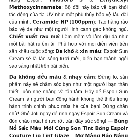
𝗠𝗲𝘁𝗵𝗼𝘅𝘆𝗰𝗶𝗻𝗻𝗮𝗺𝗮𝘁𝗲: Bộ đôi này bảo vệ bạn khỏi
tác động của tia UV như một phù thủy bảo vệ lâu đài
của mình. 𝗖𝗲𝗿𝗮𝗺𝗶𝗱𝗲 𝗡𝗣 (𝟭𝟬𝟬𝗽𝗽𝗺): Tạo hàng rào
bảo vệ da như một người lính canh gác không ngủ.
𝗖𝗵𝗶𝗲̂́𝘁 𝘅𝘂𝗮̂́𝘁 𝗿𝗮𝘂 𝗺𝗮́: Làm mềm và làm dịu da như
một bài hát ru êm ái. Phù hợp với mọi diễn viên trên
sân khấu cuộc sống: 𝗗𝗮 𝗸𝗵𝗼̂ & 𝘅𝗶̉𝗻 𝗺𝗮̀𝘂: Espoir Sun
Cream sẽ là làn sóng tươi mới, biến bạn thành ngôi
sao sáng nhất trên bãi biển.
𝗗𝗮 𝗸𝗵𝗼̂𝗻𝗴 𝗱̄𝗲̂̀𝘂 𝗺𝗮̀𝘂 & 𝗻𝗵𝗮̣𝘆 𝗰𝗮̉𝗺: Đừng lo, sản
phẩm này sẽ chăm sóc bạn như một người bạn thân
thiết, luôn nhẹ nhàng và tận tâm. Hãy để Espoir Sun
Cream là người bạn đồng hành không thể thiếu trong
hành trình chinh phục mùa hè của bạn! Đừng chần
chừ! Ghé Joli ngay để rinh ngay Espoir Sun Cream và
đón chào mùa hè rực rỡ, tràn đầy sức sống! — 𝗕𝘂̀𝗻𝗴
𝗡𝗼̂̉ 𝗦𝗮̆́𝗰 𝗠𝗮̀𝘂 𝗠𝗼̂𝗶 𝗖𝘂̀𝗻𝗴 𝗦𝗼𝗻 𝗧𝗶𝗻𝘁 𝗕𝗼́𝗻𝗴 𝗘𝘀𝗽𝗼𝗶𝗿
𝗖𝗼𝘂𝘁𝘂𝗿𝗲 𝗟𝗶𝗽 𝗧𝗶𝗻𝘁 𝗚𝗹𝗮𝘇𝗲 – 𝗠𝗼̛ 𝗠𝗮̀𝗻𝗴 𝗡𝗮̀𝗼 𝗡𝗮̀𝗻𝗴