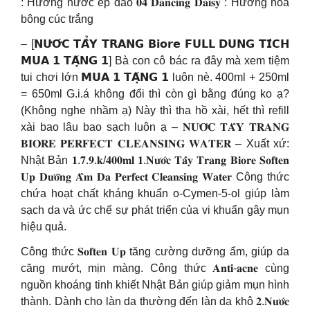
: Hương nước ép đào 𝟎𝟒 𝐃𝐚𝐧𝐜𝐢𝐧𝐠 𝐃𝐚𝐢𝐬𝐲 : Hương hoa
bông cúc trắng
– [𝗡𝗨̛𝗢̛́𝗖 𝗧𝗔̂̉𝗬 𝗧𝗥𝗔𝗡𝗚 𝗕𝗶𝗼𝗿𝗲 𝗙𝗨𝗟𝗟 𝗗𝗨𝗡𝗚 𝗧𝗜́𝗖𝗛
𝗠𝗨𝗔 𝟭 𝗧𝗔̣̆𝗡𝗚 𝟭] Bà con cô bác ra đây mà xem tiệm
tui chơi lớn 𝗠𝗨𝗔 𝟭 𝗧𝗔̣̆𝗡𝗚 𝟭 luôn nè. 400ml + 250ml
= 650ml G.i.á không đổi thì còn gì bằng đúng ko ạ?
(Không nghe nhầm ạ) Này thì tha hồ xài, hết thì refill
xài bao lâu bao sạch luôn ạ – 𝐍𝐔̛𝐎̛́𝐂 𝐓𝐀̂̉𝐘 𝐓𝐑𝐀𝐍𝐆
𝐁𝐈𝐎𝐑𝐄 𝐏𝐄𝐑𝐅𝐄𝐂𝐓 𝐂𝐋𝐄𝐀𝐍𝐒𝐈𝐍𝐆 𝐖𝐀𝐓𝐄𝐑 – Xuất xứ:
Nhật Bản 𝟏.𝟕.𝟗.𝐤/𝟒𝟎𝟎𝐦𝐥 𝟏.𝐍𝐮̛𝐨̛́𝐜 𝐓𝐚̂̉𝐲 𝐓𝐫𝐚𝐧𝐠 𝐁𝐢𝐨𝐫𝐞 𝐒𝐨𝐟𝐭𝐞𝐧
𝐔𝐩 𝐃𝐮̛𝐨̛̃𝐧𝐠 𝐀̂̉𝐦 𝐃𝐚 𝐏𝐞𝐫𝐟𝐞𝐜𝐭 𝐂𝐥𝐞𝐚𝐧𝐬𝐢𝐧𝐠 𝐖𝐚𝐭𝐞𝐫 Công thức
chứa hoạt chất kháng khuẩn o-Cymen-5-ol giúp làm
sạch da và ức chế sự phát triển của vi khuẩn gây mụn
hiệu quả.
Công thức 𝐒𝐨𝐟𝐭𝐞𝐧 𝐔𝐩 tăng cường dưỡng ẩm, giúp da
căng mướt, mịn màng. Công thức 𝐀𝐧𝐭𝐢-𝐚𝐜𝐧𝐞 cùng
nguồn khoáng tinh khiết Nhật Bản giúp giảm mụn hình
thành. Dành cho làn da thường đến làn da khô 𝟐.𝐍𝐮̛𝐨̛́𝐜