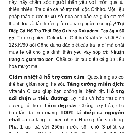
này, hãy chăm sóc người thân yêu với món quà từ
thiên nhiên: Trà diếp cá hỗ trợ thải độc Orihiro. Một liệu
pháp thảo dược từ xứ sở hoa anh đào sẽ giúp cơ thể
thanh lọc và tận hưởng làn da rạng ngời mỗi ngày! 𝗧𝗿𝗮̀
𝗗𝗶𝗲̂́𝗽 𝗖𝗮́ 𝗛𝗼̂̃ 𝗧𝗿𝗼̛̣ 𝗧𝗵𝗮̉𝗶 𝗗̄𝗼̣̂𝗰 𝗢𝗿𝗶𝗵𝗶𝗿𝗼 𝗗𝗼𝗸𝘂𝗱𝗮𝗺𝗶 𝗧𝗲𝗮 𝟯𝗴 𝘅 𝟲𝟬
𝗴𝗼́𝗶 Thương hiệu: Dokudami Orihiro Xuất xứ: Nhật Bản
125.K/60 gói Công dụng đặc biệt của trà là gì mà phải
mua lẹ về cho gia đình thân yêu vậy sốp ơi: 𝗡𝗵𝘂𝗮̣̂𝗻
𝘁𝗿𝗮̀𝗻𝗴 & 𝗴𝗶𝗮̉𝗺 𝘁𝗮́𝗼 𝗯𝗼́𝗻: Chất xơ từ rau diếp cá giúp tiêu
hóa mượt mà.
𝗚𝗶𝗮̉𝗺 𝗻𝗵𝗶𝗲̣̂𝘁 & 𝗵𝗼̂̃ 𝘁𝗿𝗼̛̣ 𝗰𝗮̉𝗺 𝗰𝘂́𝗺: Quexitrin giúp cơ
thể bạn giảm nóng, hạ sốt. 𝗧𝗮̆𝗻𝗴 𝗰𝘂̛𝗼̛̀𝗻𝗴 𝗺𝗶𝗲̂̃𝗻 𝗱𝗶̣𝗰𝗵:
Vitamin C cao giúp bạn chống lại bệnh tật. 𝗛𝗼̂̃ 𝘁𝗿𝗼̛̣
𝘀𝗼̉𝗶 𝘁𝗵𝗮̣̂𝗻 & 𝘁𝗶𝗲̂̉𝘂 𝗱̄𝘂̛𝗼̛̀𝗻𝗴: Lợi tiểu và hấp thu dinh
dưỡng tốt hơn. 𝗟𝗮̀𝗺 𝗱̄𝗲̣𝗽 𝗱𝗮: Chống oxy hóa, cho
bạn làn da mịn màng. 𝟭𝟬𝟬% 𝗹𝗮́ 𝗱𝗶𝗲̂́𝗽 𝗰𝗮́ 𝗻𝗴𝘂𝘆𝗲̂𝗻
𝗰𝗵𝗮̂́𝘁 – quà tặng từ thiên nhiên. Hướng dẫn sử dụng:
Pha 1 gói trà với 250ml nước sôi, chờ 3 phút và