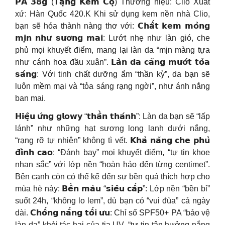
𝗣𝗔 𝟯𝟴𝗴 (𝗧𝗮̣̆𝗻𝗴 𝗞𝗲̀𝗺 𝗖𝗼̣) Thương hiệu: Clio Xuất
xứ: Hàn Quốc 420.K Khi sử dụng kem nền nhà Clio,
bạn sẽ hóa thành nàng thơ với: 𝗖𝗵𝗮̂́𝘁 𝗸𝗲𝗺 𝗺𝗼̉𝗻𝗴
𝗺𝗶̣𝗻 𝗻𝗵𝘂̛ 𝘀𝘂̛𝗼̛𝗻𝗴 𝗺𝗮𝗶: Lướt nhẹ như làn gió, che
phủ mọi khuyết điểm, mang lại làn da “mịn màng tựa
như cánh hoa đầu xuân”. 𝗟𝗮̀𝗻 𝗱𝗮 𝗰𝗮̆𝗻𝗴 𝗺𝘂̛𝗼̛́𝘁 𝘁𝗼̉𝗮
𝘀𝗮́𝗻𝗴: Với tinh chất dưỡng ẩm “thần kỳ”, da bạn sẽ
luôn mềm mại và “tỏa sáng rạng ngời”, như ánh nắng
ban mai.
𝗛𝗶𝗲̣̂𝘂 𝘂̛́𝗻𝗴 𝗴𝗹𝗼𝘄𝘆 “𝘁𝗵𝗮̂̀𝗻 𝘁𝗵𝗮́𝗻𝗵”: Làn da bạn sẽ “lấp
lánh” như những hạt sương long lanh dưới nắng,
“rạng rỡ tự nhiên” không tì vết. 𝗞𝗵𝗮̉ 𝗻𝗮̆𝗻𝗴 𝗰𝗵𝗲 𝗽𝗵𝘂̉
𝗱̄𝗶̉𝗻𝗵 𝗰𝗮𝗼: “Đánh bay” mọi khuyết điểm, “tự tin khoe
nhan sắc” với lớp nền “hoàn hảo đến từng centimet”.
Bên cạnh còn có thể kể đến sự bền quá thích hợp cho
mùa hè này: 𝗕𝗲̂̀𝗻 𝗺𝗮̀𝘂 “𝘀𝗶𝗲̂𝘂 𝗰𝗮̂́𝗽”: Lớp nền “bền bỉ”
suốt 24h, “không lo lem”, dù bạn có “vui đùa” cả ngày
dài. 𝗖𝗵𝗼̂́𝗻𝗴 𝗻𝗮̆́𝗻𝗴 𝘁𝗼̂́𝗶 𝘂̛𝘂: Chỉ số SPF50+ PA “bảo vệ
làn da” khỏi tác hại của tia UV, “tự tin tận hưởng nắng