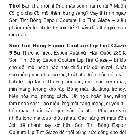
𝗧𝗵𝗼̛! Bạn chán rồi những màu son nhàm chán? Muốn
đổi gió cho đôi môi thêm bừng sáng? Vậy thì rinh ngay
Son Tint Bóng Espoir Couture Lip Tint Glaze – siêu
phẩm mới toanh từ Espoir để khuấy đảo thế giới son
môi nào!
𝗦𝗼𝗻 𝗧𝗶𝗻𝘁 𝗕𝗼́𝗻𝗴 𝗘𝘀𝗽𝗼𝗶𝗿 𝗖𝗼𝘂𝘁𝘂𝗿𝗲 𝗟𝗶𝗽 𝗧𝗶𝗻𝘁 𝗚𝗹𝗮𝘇𝗲
𝟱.𝟱𝗴 Thương hiệu: Espoir Xuất xứ: Hàn Quốc 289.K
Son Tint Bóng Espoir Couture Lip Tint Glaze – bí kíp
cho đôi môi hoàn hảo như thiếu nữ đôi mươi: Chất
son mỏng nhẹ như sương, lướt nhẹ trên môi, màu sắc
tinh tế, lấp lánh. Dưỡng ẩm sâu, giữ môi mềm mại,
mịn màng, không khô ráp. Bảng màu đa dạng, trendy,
biến hóa mọi phong cách. Kết hợp hoàn hảo, nâng
tầm nhan sắc: Tạo hiệu ứng môi căng mọng, quyến rũ.
Lên màu chuẩn xác, giữ màu lâu phai. Phù hợp với
nhiều tone makeup khác nhau. Các nàng ơi mau đến
Joli để nhanh tay sở hữu Son Tint Bóng Espoir
Couture Lip Tint Glaze để thổi bừng sức sống cho đôi