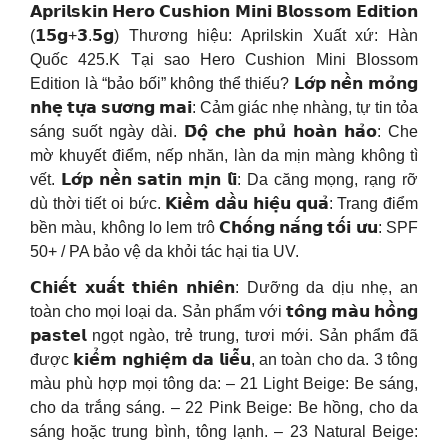
𝗔𝗽𝗿𝗶𝗹𝘀𝗸𝗶𝗻 𝗛𝗲𝗿𝗼 𝗖𝘂𝘀𝗵𝗶𝗼𝗻 𝗠𝗶𝗻𝗶 𝗕𝗹𝗼𝘀𝘀𝗼𝗺 𝗘𝗱𝗶𝘁𝗶𝗼𝗻
(𝟭𝟱𝗴+𝟯.𝟱𝗴) Thương hiệu: Aprilskin Xuất xứ: Hàn
Quốc 425.K Tại sao Hero Cushion Mini Blossom
Edition là “bảo bối” không thể thiếu? 𝗟𝗼̛́𝗽 𝗻𝗲̂̀𝗻 𝗺𝗼̉𝗻𝗴
𝗻𝗵𝗲̣ 𝘁𝘂̛̣𝗮 𝘀𝘂̛𝗼̛𝗻𝗴 𝗺𝗮𝗶: Cảm giác nhẹ nhàng, tự tin tỏa
sáng suốt ngày dài. 𝗗̄𝗼̣̂ 𝗰𝗵𝗲 𝗽𝗵𝘂̉ 𝗵𝗼𝗮̀𝗻 𝗵𝗮̉𝗼: Che
mờ khuyết điểm, nếp nhăn, làn da mịn màng không tì
vết. 𝗟𝗼̛́𝗽 𝗻𝗲̂̀𝗻 𝘀𝗮𝘁𝗶𝗻 𝗺𝗶̣𝗻 𝗹𝗶̀: Da căng mọng, rạng rỡ
dù thời tiết oi bức. 𝗞𝗶𝗲̂̀𝗺 𝗱𝗮̂̀𝘂 𝗵𝗶𝗲̣̂𝘂 𝗾𝘂𝗮̉: Trang điểm
bền màu, không lo lem trô 𝗖𝗵𝗼̂́𝗻𝗴 𝗻𝗮̆́𝗻𝗴 𝘁𝗼̂́𝗶 𝘂̛𝘂: SPF
50+ / PA bảo vệ da khỏi tác hại tia UV.
𝗖𝗵𝗶𝗲̂́𝘁 𝘅𝘂𝗮̂́𝘁 𝘁𝗵𝗶𝗲̂𝗻 𝗻𝗵𝗶𝗲̂𝗻: Dưỡng da dịu nhẹ, an
toàn cho mọi loại da. Sản phẩm với 𝘁𝗼̂𝗻𝗴 𝗺𝗮̀𝘂 𝗵𝗼̂̀𝗻𝗴
𝗽𝗮𝘀𝘁𝗲𝗹 ngọt ngào, trẻ trung, tươi mới. Sản phẩm đã
được 𝗸𝗶𝗲̂̉𝗺 𝗻𝗴𝗵𝗶𝗲̣̂𝗺 𝗱𝗮 𝗹𝗶𝗲̂̃𝘂, an toàn cho da. 3 tông
màu phù hợp mọi tông da: – 21 Light Beige: Be sáng,
cho da trắng sáng. – 22 Pink Beige: Be hồng, cho da
sáng hoặc trung bình, tông lạnh. – 23 Natural Beige: