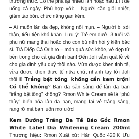
thưởng thức. Có thể pha lại nhiều lần hoặc nấu 1 lít để
uống cả ngày. Phù hợp với: – Người cần giải nhiệt,
giảm táo bón, chức năng gan kém.
– Ai muốn làn da đẹp, không nổi mụn. – Người bị sỏi
thận, tiểu tiện khó khăn. Lưu ý: Trẻ em dưới 3 tuổi và
phụ nữ mang thai hoặc cho con bú nên hỏi ý kiến bác
sĩ. Trà Diếp Cá Orihiro – món quà sức khỏe, vẻ đẹp từ
bên trong cho cả gia đình bạn! Đến Joli sắm quà lễ về
cho gia đình yêu quý thôi nào. Vừa được khen tinh tế,
vừa được khen thực tế nữa chứ, nhanh tay tới Joli
thôiiii! 𝗧𝗿𝗮̆́𝗻𝗴 𝗯𝗮̣̂𝘁 𝘁𝗼̂𝗻𝗴, 𝗸𝗵𝗼̂𝗻𝗴 𝗰𝗮̂̀𝗻 𝗸𝗲𝗺 𝘁𝗿𝗼̣̂𝗻!
𝗖𝗼́ 𝘁𝗵𝗲̂̉ 𝗸𝗵𝗼̂𝗻𝗴? Bạn đã sẵn sàng để làn da bạn
“trắng bật tông” không? Rmon White Cream sẽ là “phù
thủy” biến hóa làn da bạn, mang lại vẻ trắng sáng,
rạng rỡ mà bạn luôn mơ ước!
𝗞𝗲𝗺 𝗗𝘂̛𝗼̛̃𝗻𝗴 𝗧𝗿𝗮̆́𝗻𝗴 𝗗𝗮 𝗧𝗲̂́ 𝗕𝗮̀𝗼 𝗚𝗼̂́𝗰 𝗥𝗺𝗼𝗻
𝗪𝗵𝗶𝘁𝗲 𝗟𝗮𝗯𝗲𝗹 𝗗𝗶𝗮 𝗪𝗵𝗶𝘁𝗲𝗻𝗶𝗻𝗴 𝗖𝗿𝗲𝗮𝗺 𝟮𝟬𝟬𝗺𝗹
Thương hiệu: Rmon Xuất xứ: Hàn Quốc 420.K Ưu