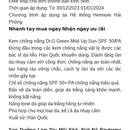
Free ship cho đơn online bán kính 5km.
Thời gian áp dụng: Từ 30/12/2023 01/01/2024
Chương trình áp dụng tại Hệ thống Hermore Hải
Phòng
𝗡𝗵𝗮𝗻𝗵 𝘁𝗮𝘆 𝗺𝘂𝗮 𝗻𝗴𝗮𝘆 𝗡𝗵𝗮̣̂𝗻 𝗻𝗴𝗮𝘆 𝘂̛𝘂 đ𝗮̃𝗶
Kem chống nắng Dr.G Green Mild Up Sun SPF 50/PA
Đứng đầu trong các kem chống nắng vật lý được các
bác sĩ da liễu Hàn Quốc khuyên dùng. Dành tặng làn
da nhạy cảm với công thức chống nắng an toàn nhất,
tạo hàng rào vững chắc, cách ly làn da với các tác
nhân gây hại
Chỉ số chống nắng SPF 50+ PA chống nắng hiệu quả
Bảo vệ da toàn diện, giúp da trắng sáng khỏe mạnh,
không bắt nắng
Nâng tone da giúp da trắng hồng tự nhiên
Phù hợp cho mọi loại da, kể cả da nhạy cảm
Xuất xứ: Hàn Quốc
Son Dưỡng Làm Dịu Môi Khô, Nứt Nẻ Bioderma