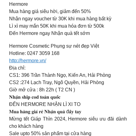
Hermore
Mua hàng giá siêu hời, giảm đến 50%
Nhận ngay voucher từ 30K khi mua hàng bất kỳ
Lì xì may mắn 50K khi mua hóa đơn từ 500k
Đến Hermore ngay Nhận quà tết sớm
Hermore Cosmetic Phụng sự nét đẹp Việt
Hotline: 0247 3059 168
http://hermore.vn/
Địa chỉ:
CS1: 396 Trần Thành Ngọ, Kiến An, Hải Phòng
CS2 :274 Lạch Tray, Ngô Quyền, Hải Phòng
Giờ mở cửa : 8h 22h ( T2 CN )
𝐍𝐡𝐚̣̂𝐧 𝐬𝐡𝐢𝐩 𝐜𝐨𝐝 𝐭𝐨𝐚̀𝐧 𝐪𝐮𝐨̂́𝐜
ĐẾN HERMORE NHẬN LÌ XI TO
𝐌𝐮𝐚 𝐡𝐚̀𝐧𝐠 𝐠𝐢𝐚́ 𝐫𝐞̉ 𝐍𝐡𝐚̣̂𝐧 𝐪𝐮𝐚̀ đ𝐚̂̀𝐲 𝐭𝐚𝐲
Mừng tết Giáp Thìn 2024, Hermore siêu ưu đãi dành
cho khách hàng
Sale upto 50% sản phẩm tại cửa hàng