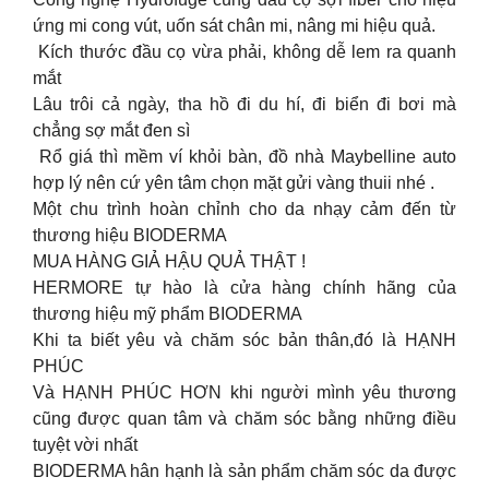
ứng mi cong vút, uốn sát chân mi, nâng mi hiệu quả.
︎ Kích thước đầu cọ vừa phải, không dễ lem ra quanh
mắt
Lâu trôi cả ngày, tha hồ đi du hí, đi biển đi bơi mà
chẳng sợ mắt đen sì
︎ Rổ giá thì mềm ví khỏi bàn, đồ nhà Maybelline auto
hợp lý nên cứ yên tâm chọn mặt gửi vàng thuii nhé .
Một chu trình hoàn chỉnh cho da nhạy cảm đến từ
thương hiệu BIODERMA
MUA HÀNG GIẢ HẬU QUẢ THẬT !
HERMORE tự hào là cửa hàng chính hãng của
thương hiệu mỹ phẩm BIODERMA
Khi ta biết yêu và chăm sóc bản thân,đó là HẠNH
PHÚC
Và HẠNH PHÚC HƠN khi người mình yêu thương
cũng được quan tâm và chăm sóc bằng những điều
tuyệt vời nhất
BIODERMA hân hạnh là sản phẩm chăm sóc da được