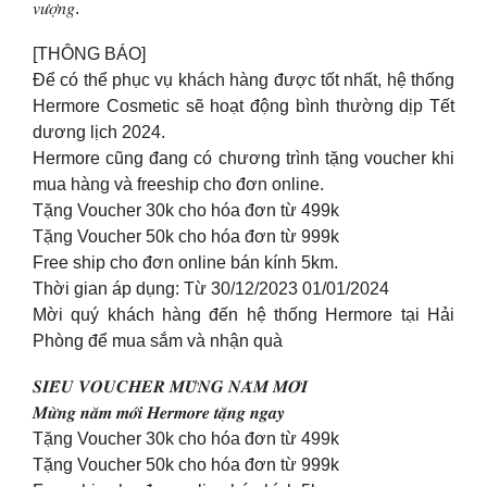
𝑣𝑢̛𝑜̛̣𝑛𝑔.
[THÔNG BÁO]
Để có thể phục vụ khách hàng được tốt nhất, hệ thống
Hermore Cosmetic sẽ hoạt động bình thường dịp Tết
dương lịch 2024.
Hermore cũng đang có chương trình tặng voucher khi
mua hàng và freeship cho đơn online.
Tặng Voucher 30k cho hóa đơn từ 499k
Tặng Voucher 50k cho hóa đơn từ 999k
Free ship cho đơn online bán kính 5km.
Thời gian áp dụng: Từ 30/12/2023 01/01/2024
Mời quý khách hàng đến hệ thống Hermore tại Hải
Phòng để mua sắm và nhận quà
𝑺𝑰𝑬̂𝑼 𝑽𝑶𝑼𝑪𝑯𝑬𝑹 𝑴𝑼̛̀𝑵𝑮 𝑵𝑨̆𝑴 𝑴𝑶̛́𝑰
𝑴𝒖̛̀𝒏𝒈 𝒏𝒂̆𝒎 𝒎𝒐̛́𝒊 𝑯𝒆𝒓𝒎𝒐𝒓𝒆 𝒕𝒂̣̆𝒏𝒈 𝒏𝒈𝒂𝒚
Tặng Voucher 30k cho hóa đơn từ 499k
Tặng Voucher 50k cho hóa đơn từ 999k