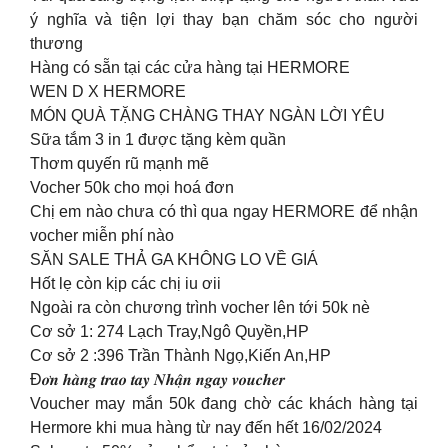
ý nghĩa và tiện lợi thay bạn chăm sóc cho người
thương
Hàng có sẵn tại các cửa hàng tại HERMORE
WEN D X HERMORE
MÓN QUÀ TẶNG CHÀNG THAY NGÀN LỜI YÊU
Sữa tắm 3 in 1 được tặng kèm quần
Thơm quyến rũ mạnh mẽ
Vocher 50k cho mọi hoá đơn
Chị em nào chưa có thì qua ngay HERMORE để nhận
vocher miễn phí nào
SĂN SALE THẢ GA KHÔNG LO VỀ GIÁ
Hốt lẹ còn kịp các chị iu ơii
Ngoài ra còn chương trình vocher lên tới 50k nè
Cơ sở 1: 274 Lạch Tray,Ngô Quyền,HP
Cơ sở 2 :396 Trần Thành Ngọ,Kiến An,HP
Đ𝒐̛𝒏 𝒉𝒂̀𝒏𝒈 𝒕𝒓𝒂𝒐 𝒕𝒂𝒚 𝑵𝒉𝒂̣̂𝒏 𝒏𝒈𝒂𝒚 𝒗𝒐𝒖𝒄𝒉𝒆𝒓
Voucher may mắn 50k đang chờ các khách hàng tại
Hermore khi mua hàng từ nay đến hết 16/02/2024