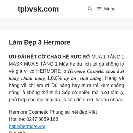
Skip
tpbvsk.com
to
Menu
content
Làm Đẹp 3 Hermore
ƯU ĐÃI HẾT CỠ CHÀO HÈ RỰC RỠ
MUA 1 TẶNG 1
MASK MUA 5 TẶNG 1 Mùa hè du lịch tẹt ga không lo
về giá vì có HERMORE lo 𝑯𝒆𝒓𝒎𝒐𝒓𝒆 𝑪𝒐𝒔𝒎𝒆𝒕𝒊𝒄 𝒄𝒂.𝒎 𝒌.𝒆̂́𝒕
𝒉𝒂̀𝒏𝒈 𝒄𝒉𝒊́𝒏𝒉 𝒉𝒂̃𝒏𝒈 1.0.0% 𝒖𝒚 𝒕𝒊́𝒏, 𝒄𝒉𝒂̂́𝒕 𝒍𝒖̛𝒐̛̣𝒏𝒈. Hàng về
hàng về chị em ơi Dù nắng hay mưa thì kem chống
nắng là không thể thiếu Sốp có nhiều mã h.o.t lắm ạ,
phù hợp cho mọi loại da, ib sốp để được tư vấn nhaaa
Hermore Cosmetic Phụng sự nét đẹp Việt
Hotline: 0247 3059 168
http://hermore.vn/