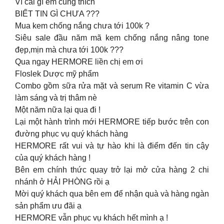
Vì cái gì em cũng thích
BIẾT TIN GÌ CHƯA ???
Mua kem chống nắng chưa tới 100k ?
Siêu sale đầu năm mã kem chống nắng nâng tone
đẹp,mịn mà chưa tới 100k ???
Qua ngay HERMORE liền chị em ơi
Floslek Dược mỹ phẩm
Combo gồm sữa rửa mặt và serum Re vitamin C vừa
làm sáng và trị thâm nè
Một năm nữa lại qua đi !
Lại một hành trình mới HERMORE tiếp bước trên con
đường phục vụ quý khách hàng
HERMORE rất vui và tự hào khi là điểm đến tin cậy
của quý khách hàng !
Bên em chính thức quay trở lại mở cửa hàng 2 chi
nhánh ở HẢI PHÒNG rồi ạ
Mời quý khách qua bên em để nhận quà và hàng ngàn
sản phẩm ưu đãi ạ
HERMORE vẫn phục vụ khách hết mình ạ !