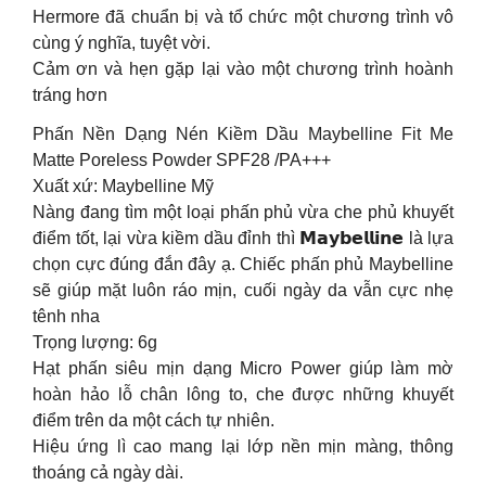
Hermore đã chuẩn bị và tổ chức một chương trình vô
cùng ý nghĩa, tuyệt vời.
Cảm ơn và hẹn gặp lại vào một chương trình hoành
tráng hơn
Phấn Nền Dạng Nén Kiềm Dầu Maybelline Fit Me
Matte Poreless Powder SPF28 /PA+++
Xuất xứ: Maybelline Mỹ
Nàng đang tìm một loại phấn phủ vừa che phủ khuyết
điểm tốt, lại vừa kiềm dầu đỉnh thì 𝗠𝗮𝘆𝗯𝗲𝗹𝗹𝗶𝗻𝗲 là lựa
chọn cực đúng đắn đây ạ. Chiếc phấn phủ Maybelline
sẽ giúp mặt luôn ráo mịn, cuối ngày da vẫn cực nhẹ
tênh nha
Trọng lượng: 6g
Hạt phấn siêu mịn dạng Micro Power giúp làm mờ
hoàn hảo lỗ chân lông to, che được những khuyết
điểm trên da một cách tự nhiên.
Hiệu ứng lì cao mang lại lớp nền mịn màng, thông
thoáng cả ngày dài.