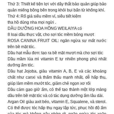
Thứ 3: Thiết kế tiện lợi với dây thắt bảo quản giúp bảo
quản miếng bông bên trong khỏi bụi bẩn từ không khí.
Thứ 4: Rổ giá siêu mềm ví, siêu tiết kiệm
tha hồ dùng nha mọi ngừi .
DẦU DƯỠNG HOA HỒNG WEILAIYA có
8 loại dầu thực vật, cho sợi tóc mềm bóng mượt
ROSA CANINA FRUIT OIL: ngăn ngừa sự mất nước
trên bề mặt tóc.
Dầu hạt mẫu đơn: tạo ra bề mặt mượt mà cho sợi tóc
Dầu mầm lúa mì vitamin E tự nhiên phong phú nhất
dưỡng ẩm tóc.
Dầu hạt Jojoba, giàu vitamin A, B, E và các khoáng
chất như canxi và thẩm thấu mạnh nhất, dễ hấp thụ,
giúp làm mềm mướt tóc, giảm chẻ ngọn xơ rối
Dầu cám gạo giữ ẩm, có thể tạo thành một lớp màng
dầu trên bề mặt tóc và có tác dụng dưỡng ẩm lâu dài.
Argan Oil giàu axit béo, vitamin E, Squalene, và sterol.
Có thể được tóc hấp thụ ngay lập tức, phục hồi độ ẩm
của tóc mà không gây nhờn rít, ngăn ngừa tóc xoăn