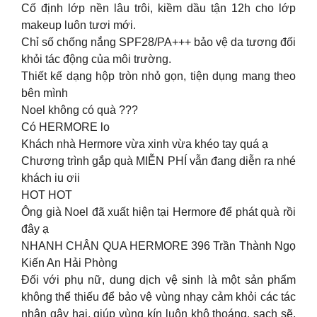
Cố định lớp nền lâu trôi, kiềm dầu tận 12h cho lớp
makeup luôn tươi mới.
Chỉ số chống nắng SPF28/PA+++ bảo vệ da tương đối
khỏi tác động của môi trường.
Thiết kế dạng hộp tròn nhỏ gọn, tiện dụng mang theo
bên mình
Noel không có quà ???
Có HERMORE lo
Khách nhà Hermore vừa xinh vừa khéo tay quá ạ
Chương trình gắp quà MIỄN PHÍ vẫn đang diễn ra nhé
khách iu ơii
HOT HOT
Ông già Noel đã xuất hiện tại Hermore để phát quà rồi
đây ạ
NHANH CHÂN QUA HERMORE 396 Trần Thành Ngọ
Kiến An Hải Phòng
Đối với phụ nữ, dung dịch vệ sinh là một sản phẩm
không thể thiếu để bảo vệ vùng nhạy cảm khỏi các tác
nhân gây hại, giúp vùng kín luôn khô thoáng, sạch sẽ,