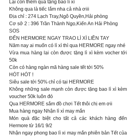
Lại còn thêm quà tặng bao lì xì
Không qua là tiếc lắm nha cả nhà ơiii
Địa chỉ : 274 Lạch Tray,Ngô Quyền,Hải phòng
Cơ sở 2 : 396 Trần Thành Ngọ,Kiến An Hải Phòng
SOS
ĐẾN HERMORE NGAY TRAO LÌ XÌ LIỀN TAY
Năm nay ai muốn có lì xì thì qua HERMORE ngay nhé
Vừa mua hàng lại còn được tặng lì xì kèm vocher tới
50k
Còn có hàng ngàn mã hàng sale tết tới 50%
HÓT HÓT !
Siêu sale tới 50% chỉ có tại HERMORE
Không những sale mạnh còn được tặng bao lì xì kèm
voucher 50k luôn đó
Qua HERMORE sắm đồ chơi Tết thôi chị em ơii
Mua hàng ngay Nhận lì xì may mắn
Món quà đặc biệt cho tất cả các khách hàng đến
Hermore từ 16/1 9/2
Nhận ngay phong bao lì xi may mắn phiên bản Tết của