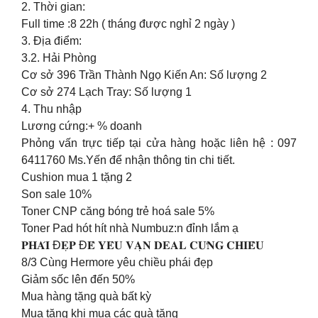
2. Thời gian:
Full time :8 22h ( tháng được nghỉ 2 ngày )
3. Địa điểm:
3.2. Hải Phòng
Cơ sở 396 Trần Thành Ngọ Kiến An: Số lượng 2
Cơ sở 274 Lạch Tray: Số lượng 1
4. Thu nhập
Lương cứng:+ % doanh
Phỏng vấn trực tiếp tại cửa hàng hoặc liên hệ : 097
6411760 Ms.Yến để nhận thông tin chi tiết.
Cushion mua 1 tặng 2
Son sale 10%
Toner CNP căng bóng trẻ hoá sale 5%
Toner Pad hót hít nhà Numbuz:n đỉnh lắm ạ
𝐏𝐇𝐀́𝐈 Đ𝐄̣𝐏 Đ𝐄̂̉ 𝐘𝐄̂𝐔 𝐕𝐀̣𝐍 𝐃𝐄𝐀𝐋 𝐂𝐔̛𝐍𝐆 𝐂𝐇𝐈𝐄̂̀𝐔
8/3 Cùng Hermore yêu chiều phái đẹp
Giảm sốc lên đến 50%
Mua hàng tặng quà bất kỳ
Mua tặng khi mua các quà tặng