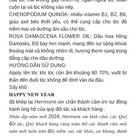
cuộn lại và tóc không vào nếp.
CHENOPODIUM QUINOA: nhiều vitamin B1, B2, B6,
giàu axit béo thiết yếu, có thể cung cấp cho tóc độ
mềm mại và dưỡng ẩm sâu cho tóc.
ROSA DAMASCENA FLOWER OIL: Dầu hoa hồng
Damasks, Độ bay hơi mạnh, mang đến sự sảng khoái
thoáng mát và không nhờn rít, hương thơm sang trọng
đẳng cấp cho dầu dưỡng.
HƯỚNG DẪN SỬ DỤNG:
Apply lên tóc khi tóc còn ẩm khoảng 60 70%, vuốt từ
thân đến đuôi tóc không để dính vào da đầu.
Sấy khô
𝐇𝐀𝐏𝐏𝐘 𝐍𝐄𝐖 𝐘𝐄𝐀𝐑
đã khép lại 𝘏𝘦𝘳𝘮𝘰𝘳𝘦 xin chân thành cảm ơn sự đồng
hành ủng hộ của quý đối tác và khách hàng .
𝑁ℎ𝑎̂𝑛 𝑑𝑖̣𝑝 𝑛𝑎̆𝑚 𝑚𝑜̛́𝑖 2024, 𝘏𝘦𝘳𝘮𝘰𝘳𝘦 𝑥𝑖𝑛 𝑘𝑖́𝑛ℎ 𝑐ℎ𝑢́𝑐 𝑐𝑎́𝑐 𝑄𝑢𝑦́
đ𝑜̂́𝑖 𝑡𝑎́𝑐, 𝑄𝑢𝑦́ 𝑘ℎ𝑎́𝑐ℎ ℎ𝑎̀𝑛𝑔 𝑐𝑢̀𝑛𝑔 𝑡𝑜𝑎̀𝑛 𝑡ℎ𝑒̂̉ 𝑐𝑎́𝑐 𝑡ℎ𝑎̀𝑛ℎ 𝑣𝑖𝑒̂𝑛 𝑚𝑜̣̂𝑡
𝑛𝑎̆𝑚 𝑚𝑜̛́𝑖 𝑙𝑢𝑜̂𝑛 𝑡𝑟𝑎̀𝑛 đ𝑎̂̀𝑦 𝑛𝑖𝑒̂̀𝑚 𝑣𝑢𝑖, 𝑠𝑢̛́𝑐 𝑘ℎ𝑜̉𝑒, 𝑎𝑛 𝑘ℎ𝑎𝑛𝑔, 𝑡ℎ𝑖̣𝑛ℎ