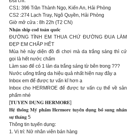
Địa chỉ:
CS1: 396 Trần Thành Ngọ, Kiến An, Hải Phòng
CS2 :274 Lạch Tray, Ngô Quyền, Hải Phòng
Giờ mở cửa : 8h 22h (T2 CN)
𝐍𝐡𝐚̣̂𝐧 𝐬𝐡𝐢𝐩 𝐜𝐨𝐝 𝐭𝐨𝐚̀𝐧 𝐪𝐮𝐨̂́𝐜
ĐƯỜNG TÌNH EM THUA CHỨ ĐƯỜNG ĐUA LÀM
ĐẸP EM CHẤP HẾT
Mùa hè này diện đồ đi chơi mà da trắng sáng thì cứ
gọi là hết nước chấm
Làm sao để có 1 làn da trắng sáng từ bên trong ???
Nước uống trắng da hiệu quả nhất hiện nay đây ạ
Inbox em để được tư vấn kĩ hơn ạ
Inbox cho HERMROE để được tư vấn cụ thể về sản
phẩm nhé
[𝐓𝐔𝐘𝐄̂̉𝐍 𝐃𝐔̣𝐍𝐆 𝐇𝐄𝐑𝐌𝐎𝐑𝐄]
𝐇𝐞̣̂ 𝐭𝐡𝐨̂́𝐧𝐠 𝐌𝐲̃ 𝐩𝐡𝐚̂̉𝐦 𝐇𝐞𝐫𝐦𝐨𝐫𝐞 𝐭𝐮𝐲𝐞̂̉𝐧 𝐝𝐮̣𝐧𝐠 𝐛𝐨̂̉ 𝐬𝐮𝐧𝐠 𝐧𝐡𝐚̂𝐧
𝐬𝐮̛̣ 𝐭𝐡𝐚́𝐧𝐠 5
Thông tin tuyển dụng:
1. Vị trí: Nữ nhân viên bán hàng