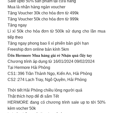
Sale upto 50% sản phẩm tại cửa hàng
Mua là nhận hàng ngàn voucher
Tặng Voucher 30k cho hóa đơn từ 499k
Tặng Voucher 50k cho hóa đơn từ 999k
Tặng ngay
Lì xì 50k cho hóa đơn từ 500k sử dụng cho lần mua
tiếp theo
Tặng ngay phong bao lì xì phiên bản giới hạn
Freeship đơn online bán kính 5km
Đ𝐞̂́𝐧 𝐇𝐞𝐫𝐦𝐨𝐫𝐞 𝐌𝐮𝐚 𝐡𝐚̀𝐧𝐠 𝐠𝐢𝐚́ 𝐫𝐞̉ 𝐍𝐡𝐚̣̂𝐧 𝐪𝐮𝐚̀ đ𝐚̂̀𝐲 𝐭𝐚𝐲
Chương trình áp dụng từ 16/01/2024 09/02/2024
Tại Hermore Hải Phòng
CS1: 396 Trần Thành Ngọ, Kiến An, Hải Phòng
CS2 :274 Lạch Tray, Ngô Quyền, Hải Phòng
Thời tiết Hải Phòng chiều lòng người quá
Thật thích hợp để đi sắm Tết
HERMORE đang có chương trình sale up to tới 50%
kèm vocher 50k