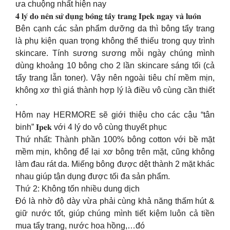
ưa chuộng nhất hiện nay
𝟒 𝐥𝐲́ 𝐝𝐨 𝐧𝐞̂𝐧 𝐬𝐮̛̉ 𝐝𝐮̣𝐧𝐠 𝐛𝐨̂𝐧𝐠 𝐭𝐚̂̉𝐲 𝐭𝐫𝐚𝐧𝐠 𝐈𝐩𝐞𝐤 𝐧𝐠𝐚𝐲 𝐯𝐚̀ 𝐥𝐮𝐨̂𝐧
Bên cạnh các sản phẩm dưỡng da thì bông tẩy trang
là phụ kiện quan trọng không thể thiếu trong quy trình
skincare. Tính sương sương mỗi ngày chúng mình
dùng khoảng 10 bông cho 2 lần skincare sáng tối (cả
tẩy trang lẫn toner). Vậy nên ngoài tiêu chí mềm mịn,
không xơ thì giá thành hợp lý là điều vô cùng cần thiết
.
Hôm nay HERMORE sẽ giới thiệu cho các cậu “tân
binh” 𝐈𝐩𝐞𝐤 với 4 lý do vô cùng thuyết phục
Thứ nhất: Thành phần 100% bông cotton với bề mặt
mềm mịn, không để lại xơ bông trên mặt, cũng không
làm đau rát da. Miếng bông được dệt thành 2 mặt khác
nhau giúp tận dụng được tối đa sản phẩm.
Thứ 2: Không tốn nhiều dung dịch
Đó là nhờ độ dày vừa phải cùng khả năng thấm hút &
giữ nước tốt, giúp chúng mình tiết kiệm luôn cả tiền
mua tẩy trang, nước hoa hồng,…đó