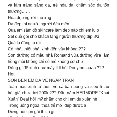
và làm trắng sáng da, trẻ hóa da, chăm sóc da tổn
thương……
Hoa đẹp người thương
Da đẹp thì người người đều mến
Qua em sắm đồ skincare làm đẹp nào chị em iu ơi
Set quà gói cho khách tặng người thương dịp 8/3
Quá là đáng iu rùi
Có nhất thiết phải xinh đến vậy không ???
Son dưỡng có màu nhà Romand vừa dưỡng vừa làm
hồng môi không chì có mê không cơ chứ
Dùng gì để xinh như mấy tỉ tỉ hót Douyinn taaaa ???
Hot
SON BÊN EM ĐÃ VỀ NGẬP TRÀN
Toàn màu xinh iu thuiii về cả bản bóng và siêu lì lâu
trôi giá chưa tới 200k ??? Đầu năm HERMORE “Khai
Xuân” Deal hời mỹ phẩm cho chị em du xuân nè
Trong uống ngoài thoa thì mới đẹp được ạ
Đừng hỏi con gái thích gì