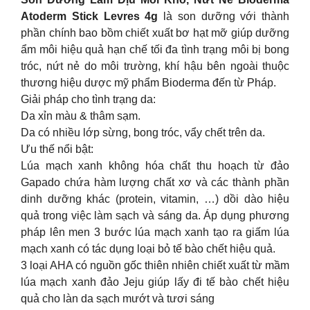
Atoderm Stick Levres 4g
là son dưỡng với thành
phần chính bao bồm chiết xuất bơ hạt mỡ giúp dưỡng
ẩm môi hiệu quả hạn chế tối đa tình trạng môi bị bong
tróc, nứt nẻ do môi trường, khí hậu bên ngoài thuộc
thương hiệu dược mỹ phẩm Bioderma đến từ Pháp.
Giải pháp cho tình trạng da:
Da xỉn màu & thâm sạm.
Da có nhiều lớp sừng, bong tróc, vẩy chết trên da.
Ưu thế nổi bật:
Lúa mạch xanh không hóa chất thu hoạch từ đảo
Gapado chứa hàm lượng chất xơ và các thành phần
dinh dưỡng khác (protein, vitamin, …) dồi dào hiệu
quả trong việc làm sạch và sáng da. Áp dụng phương
pháp lên men 3 bước lúa mạch xanh tạo ra giấm lúa
mạch xanh có tác dụng loại bỏ tế bào chết hiệu quả.
3 loại AHA có nguồn gốc thiên nhiên chiết xuất từ mầm
lúa mạch xanh đảo Jeju giúp lấy đi tế bào chết hiệu
quả cho làn da sạch mướt và tươi sáng