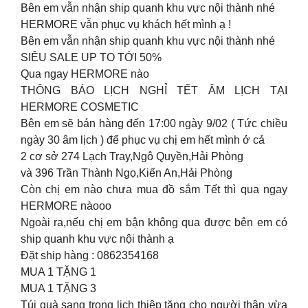
Bên em vẫn nhận ship quanh khu vực nội thành nhé
HERMORE vẫn phục vụ khách hết mình ạ !
Bên em vẫn nhận ship quanh khu vực nội thành nhé
SIÊU SALE UP TO TỚI 50%
Qua ngay HERMORE nào
THÔNG BÁO LỊCH NGHỈ TẾT ÂM LỊCH TẠI
HERMORE COSMETIC
Bên em sẽ bán hàng đến 17:00 ngày 9/02 ( Tức chiều
ngày 30 âm lịch ) để phục vụ chị em hết mình ở cả
2 cơ sở 274 Lạch Tray,Ngô Quyền,Hải Phòng
và 396 Trần Thành Ngọ,Kiến An,Hải Phòng
Còn chị em nào chưa mua đồ sắm Tết thì qua ngay
HERMORE nàooo
Ngoài ra,nếu chị em bận không qua được bên em có
ship quanh khu vực nội thành ạ
Đặt ship hàng : 0862354168
MUA 1 TẶNG 1
MUA 1 TẶNG 3
Túi quà sang trọng lịch thiệp tặng cho người thân vừa