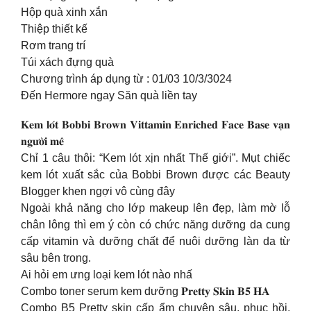
Hộp quà xinh xắn
Thiệp thiết kế
Rơm trang trí
Túi xách đựng quà
Chương trình áp dụng từ : 01/03 10/3/3024
Đến Hermore ngay Săn quà liền tay
𝐊𝐞𝐦 𝐥𝐨́𝐭 𝐁𝐨𝐛𝐛𝐢 𝐁𝐫𝐨𝐰𝐧 𝐕𝐢𝐭𝐭𝐚𝐦𝐢𝐧 𝐄𝐧𝐫𝐢𝐜𝐡𝐞𝐝 𝐅𝐚𝐜𝐞 𝐁𝐚𝐬𝐞 𝐯𝐚̣𝐧
𝐧𝐠𝐮̛𝐨̛̀𝐢 𝐦𝐞̂
Chỉ 1 câu thôi: “Kem lót xịn nhất Thế giới”. Mụt chiếc
kem lót xuất sắc của Bobbi Brown được các Beauty
Blogger khen ngợi vô cùng đây
Ngoài khả năng cho lớp makeup lên đẹp, làm mờ lỗ
chân lông thì em ý còn có chức năng dưỡng da cung
cấp vitamin và dưỡng chất để nuôi dưỡng làn da từ
sâu bên trong.
Ai hỏi em ưng loại kem lót nào nhấ
Combo toner serum kem dưỡng 𝐏𝐫𝐞𝐭𝐭𝐲 𝐒𝐤𝐢𝐧 𝐁𝟓 𝐇𝐀
Combo B5 Pretty skin cấp ẩm chuyên sâu, phục hồi,