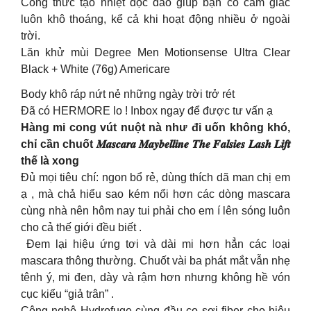
Công thức tạo nhiệt độc đáo giúp bạn có cảm giác
luôn khô thoáng, kể cả khi hoạt động nhiều ở ngoài
trời.
Lăn khử mùi Degree Men Motionsense Ultra Clear
Black + White (76g) Americare
Body khô ráp nứt nẻ những ngày trời trở rét
Đã có HERMORE lo ! Inbox ngay để được tư vấn ạ
Hàng mi cong vút nuột nà như đi uốn không khó,
chỉ cần chuốt 𝑴𝒂𝒔𝒄𝒂𝒓𝒂 𝑴𝒂𝒚𝒃𝒆𝒍𝒍𝒊𝒏𝒆 𝑻𝒉𝒆 𝑭𝒂𝒍𝒔𝒊𝒆𝒔 𝑳𝒂𝒔𝒉 𝑳𝒊𝒇𝒕
thế là xong
Đủ mọi tiêu chí: ngon bổ rẻ, dùng thích dã man chị em
ạ , mà chả hiểu sao kém nổi hơn các dòng mascara
cùng nhà nên hôm nay tui phải cho em í lên sóng luôn
cho cả thế giới đều biết .
︎ Đem lại hiệu ứng tơi và dài mi hơn hẳn các loại
mascara thông thường. Chuốt vài ba phát mắt vẫn nhẹ
tênh ý, mi đen, dày và rậm hơn nhưng không hề vón
cục kiểu “giả trân” .
Công nghệ Hydrofuge cùng đầu cọ sợi fiber cho hiệu