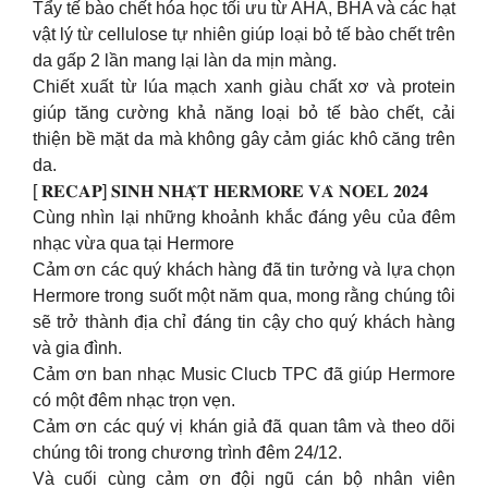
Tẩy tế bào chết hóa học tối ưu từ AHA, BHA và các hạt
vật lý từ cellulose tự nhiên giúp loại bỏ tế bào chết trên
da gấp 2 lần mang lại làn da mịn màng.
Chiết xuất từ lúa mạch xanh giàu chất xơ và protein
giúp tăng cường khả năng loại bỏ tế bào chết, cải
thiện bề mặt da mà không gây cảm giác khô căng trên
da.
[ 𝐑𝐄𝐂𝐀𝐏] 𝐒𝐈𝐍𝐇 𝐍𝐇𝐀̣̂𝐓 𝐇𝐄𝐑𝐌𝐎𝐑𝐄 𝐕𝐀̀ 𝐍𝐎𝐄𝐋 𝟐𝟎𝟐𝟒
Cùng nhìn lại những khoảnh khắc đáng yêu của đêm
nhạc vừa qua tại Hermore
Cảm ơn các quý khách hàng đã tin tưởng và lựa chọn
Hermore trong suốt một năm qua, mong rằng chúng tôi
sẽ trở thành địa chỉ đáng tin cậy cho quý khách hàng
và gia đình.
Cảm ơn ban nhạc Music Clucb TPC đã giúp Hermore
có một đêm nhạc trọn vẹn.
Cảm ơn các quý vị khán giả đã quan tâm và theo dõi
chúng tôi trong chương trình đêm 24/12.
Và cuối cùng cảm ơn đội ngũ cán bộ nhân viên