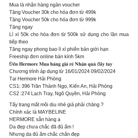
Mua là nhận hàng ngàn voucher
Tặng Voucher 30k cho hóa đơn từ 499k
Tặng Voucher 50k cho hóa đơn từ 999k
Tặng ngay
Lì xì 50k cho hóa đơn từ 500k sử dụng cho lần mua
tiếp theo
Tặng ngay phong bao lì xì phiên bản giới hạn
Freeship đơn online bán kính 5km
Đ𝐞̂́𝐧 𝐇𝐞𝐫𝐦𝐨𝐫𝐞 𝐌𝐮𝐚 𝐡𝐚̀𝐧𝐠 𝐠𝐢𝐚́ 𝐫𝐞̉ 𝐍𝐡𝐚̣̂𝐧 𝐪𝐮𝐚̀ đ𝐚̂̀𝐲 𝐭𝐚𝐲
Chương trình áp dụng từ 16/01/2024 09/02/2024
Tại Hermore Hải Phòng
CS1: 396 Trần Thành Ngọ, Kiến An, Hải Phòng
CS2 :274 Lạch Tray, Ngô Quyền, Hải Phòng
Tẩy trang mắt môi dịu nhé giá phải chăng ?
Chính xác là MAYBELINE
HERMORE sẵn hàng ạ
Da đẹp chưa chắc đã đủ ẩm !
Nhưng da đủ ẩm chắc chắn đẹp