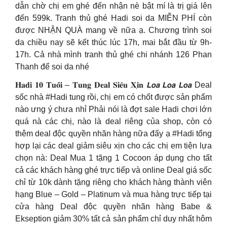
dẫn chờ chị em ghé đến nhận nè bật mí là trị giá lên
đến 599k. Tranh thủ ghé Hadi soi da MIỄN PHÍ còn
được NHẬN QUÀ mang về nữa ạ. Chương trình soi
da chiều nay sẽ kết thúc lúc 17h, mai bắt đầu từ 9h-
17h. Cả nhà mình tranh thủ ghé chi nhánh 126 Phan
Thanh để soi da nhé
𝐇𝐚𝐝𝐢 𝟏𝟎 𝐓𝐮𝐨̂̉𝐢 – 𝐓𝐮𝐧𝐠 𝐃𝐞𝐚𝐥 𝐒𝐢𝐞̂𝐮 𝐗𝐢̣𝐧 𝙇𝙤𝙖 𝙇𝙤𝙖 𝙇𝙤𝙖 Deal
sốc nhà #Hadi tung rồi, chị em có chốt được sản phẩm
nào ưng ý chưa nhỉ Phải nói là đợt sale Hadi chơi lớn
quá nà các chị, nào là deal riêng của shop, còn có
thêm deal độc quyền nhãn hàng nữa đấy ạ #Hadi tổng
hợp lại các deal giảm siêu xịn cho các chị em tiện lựa
chọn nà: Deal Mua 1 tặng 1 Cocoon áp dụng cho tất
cả các khách hàng ghé trực tiếp và online Deal giá sốc
chỉ từ 10k dành tặng riêng cho khách hàng thành viên
hạng Blue – Gold – Platinum và mua hàng trực tiếp tại
cửa hàng Deal độc quyền nhãn hàng Babe &
Ekseption giảm 30% tất cả sản phẩm chỉ duy nhất hôm