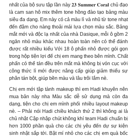
nhất của bộ sưu tập lần này 𝟐𝟑 𝐒𝐮𝐦𝐦𝐞𝐫 𝐂𝐨𝐫𝐚𝐥 chủ đạo
là cam san hô mix thêm tone hồng đào tạo bảng màu
siêu đa dạng. Em này có cả màu lì và nhũ từ tone nhạt
đến đậm cho nàng thoải mái lựa chọn màu sắc. Bảng
mắt mới và độc lạ nhất của nhà Dasique, mỗi ô gồm 2
ngăn nhỏ màu khác nhau hoàn toàn nên có thể đánh
được rất nhiều kiểu Với 18 ô phấn nhỏ được gói gọn
trong hộp tiện lợi để chị em mang theo bên mình. Chất
phấn có thể tán đều trên mắt mà không bị vón cục với
công thức lì mới được nâng cấp giúp giảm thiểu sự
phân tán bột, giúp bền màu và lâu trôi lắm nè.
Chị em mới tập tành makeup thì em Hadi khuyên nên
mua bản này nha Màu sắc dễ sử dụng mà còn đa
dạng, tiện cho chị em mình phối nhiều layout makeup
nè. – Phải nói Hadi chiều khách thứ 2 thì không ai là
chủ nhật Cập nhập chút không khí team Hadi chuẩn bị
hơn 1000 phần quà cho các chị yêu đến dự sự kiện
sinh nhật sắp tới. Bật mí nhỏ cho các chị em quà bốc