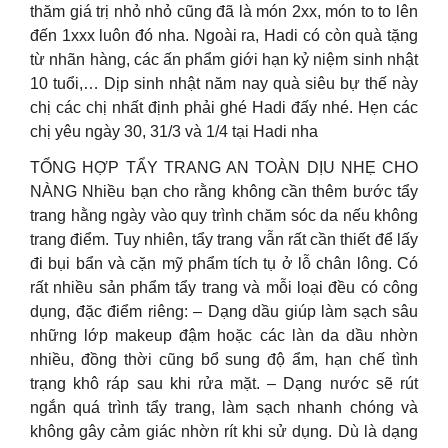
thăm giá trị nhỏ nhỏ cũng đã là món 2xx, món to to lên
đến 1xxx luôn đó nha. Ngoài ra, Hadi có còn quà tặng
từ nhãn hàng, các ấn phẩm giới hạn kỷ niệm sinh nhật
10 tuổi,… Dịp sinh nhật năm nay quà siêu bự thế này
chị các chị nhất định phải ghé Hadi đấy nhé. Hẹn các
chị yêu ngày 30, 31/3 và 1/4 tại Hadi nha
TỔNG HỢP TẨY TRANG AN TOÀN DỊU NHẸ CHO
NÀNG Nhiều bạn cho rằng không cần thêm bước tẩy
trang hằng ngày vào quy trình chăm sóc da nếu không
trang điểm. Tuy nhiên, tẩy trang vẫn rất cần thiết để lấy
đi bụi bẩn và cặn mỹ phẩm tích tụ ở lỗ chân lông. Có
rất nhiều sản phẩm tẩy trang và mỗi loại đều có công
dụng, đặc điểm riêng: – Dạng dầu giúp làm sạch sâu
những lớp makeup đậm hoặc các làn da dầu nhờn
nhiều, đồng thời cũng bổ sung độ ẩm, hạn chế tình
trạng khô ráp sau khi rửa mặt. – Dạng nước sẽ rút
ngắn quá trình tẩy trang, làm sạch nhanh chóng và
không gây cảm giác nhờn rít khi sử dụng. Dù là dạng