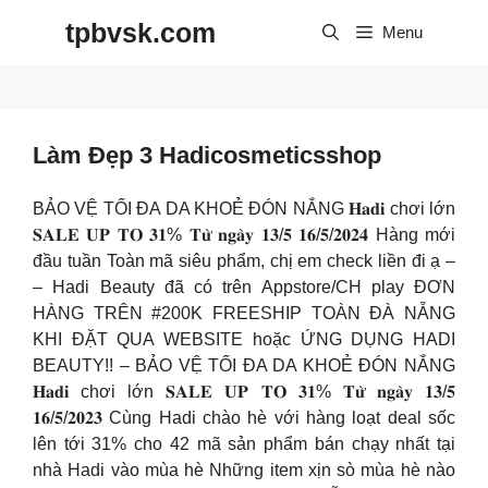
Skip
tpbvsk.com
to
Menu
content
Làm Đẹp 3 Hadicosmeticsshop
BẢO VỆ TỐI ĐA DA KHOẺ ĐÓN NẮNG 𝐇𝐚𝐝𝐢 chơi lớn
𝐒𝐀𝐋𝐄 𝐔𝐏 𝐓𝐎 𝟑𝟏% 𝐓𝐮̛̀ 𝐧𝐠𝐚̀𝐲 𝟏𝟑/𝟓 𝟏𝟔/𝟓/𝟐𝟎𝟐𝟒 Hàng mới
đầu tuần Toàn mã siêu phẩm, chị em check liền đi ạ –
– Hadi Beauty đã có trên Appstore/CH play ĐƠN
HÀNG TRÊN #200K FREESHIP TOÀN ĐÀ NẴNG
KHI ĐẶT QUA WEBSITE hoặc ỨNG DỤNG HADI
BEAUTY!! – BẢO VỆ TỐI ĐA DA KHOẺ ĐÓN NẮNG
𝐇𝐚𝐝𝐢 chơi lớn 𝐒𝐀𝐋𝐄 𝐔𝐏 𝐓𝐎 𝟑𝟏% 𝐓𝐮̛̀ 𝐧𝐠𝐚̀𝐲 𝟏𝟑/𝟓
𝟏𝟔/𝟓/𝟐𝟎𝟐𝟑 Cùng Hadi chào hè với hàng loạt deal sốc
lên tới 31% cho 42 mã sản phẩm bán chạy nhất tại
nhà Hadi vào mùa hè Những item xịn sò mùa hè nào