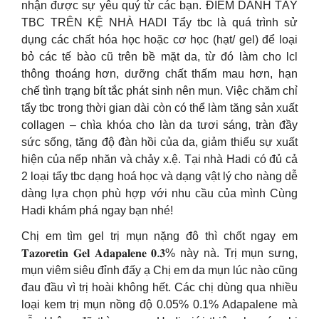
nhận được sự yêu quý từ các bạn. ĐIỂM DANH TẨY
TBC TRÊN KỆ NHÀ HADI Tẩy tbc là quá trình sử
dụng các chất hóa học hoặc cơ học (hạt/ gel) để loại
bỏ các tế bào cũ trên bề mặt da, từ đó làm cho lcl
thông thoáng hơn, dưỡng chất thấm mau hơn, hạn
chế tình trạng bít tắc phát sinh nên mun. Việc chăm chỉ
tẩy tbc trong thời gian dài còn có thể làm tăng sản xuất
collagen – chìa khóa cho làn da tươi sáng, tràn đầy
sức sống, tăng độ đàn hồi của da, giảm thiểu sự xuất
hiện của nếp nhăn và chảy x.ệ. Tại nhà Hadi có đủ cả
2 loại tẩy tbc dạng hoá học và dạng vật lý cho nàng dễ
dàng lựa chọn phù hợp với nhu cầu của mình Cùng
Hadi khám phá ngay bạn nhé!
Chị em tìm gel trị mụn nặng đô thì chốt ngay em
𝐓𝐚𝐳𝐨𝐫𝐞𝐭𝐢𝐧 𝐆𝐞𝐥 𝐀𝐝𝐚𝐩𝐚𝐥𝐞𝐧𝐞 𝟎.𝟑% này nà. Trị mụn sưng,
mụn viêm siêu đỉnh đấy ạ Chị em da mụn lúc nào cũng
đau đầu vì trị hoài không hết. Các chị dùng qua nhiều
loại kem trị mụn nồng độ 0.05% 0.1% Adapalene mà