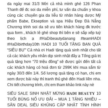
da ngày mai 31/3 Mời cả nhà mình ghé 126 Phan
Thanh để đc soi da miễn phí, tư vấn da chuẩn y khoa
cùng các chuyên gia da liễu từ nhãn hàng dược Mỹ
phẩm Babe, Ekseption và spa Hiệu Đẹp Đà Nẵng
Chương trình soi da sẽ ưu tiên khách hàng đk trước
qua form , khách lẻ ghé shop thì bên e sẽ sắp xếp tuỳ
theo lịch ạ #HaDibeautydanang #teamHADI
#HaDibirthday10th HADI 10 TUỔI TẶNG BẠN QUÀ
“SIÊU BỰ” Cả nhà ơi Hadi tặng quà sinh nhật cho tất
cả các khách yêu nhân dịp sinh nhật đây ạ Tổng giá trị
quà tặng hơn “70 triệu đồng” sẽ được gửi đến tất cả
các khách hàng có hoá đơn từ 299K khi mua sắm từ
ngày 30/3 đến 1/4. Số lượng quà tặng có hạn, chị em
xem được bài này thì tranh thủ ghé đến Hadi liền nha.
Chi tiết chương trình, chị em tham khảo link này nè
SIÊU SALE SINH NHẬT MỪNG 𝐇𝐀𝐃𝐈 𝐁𝐄𝐀𝐔𝐓𝐘 10
TUỔI BÙNG NỔ ƯU ĐÃI – MUA 1 TẶNG NHIỀU –
SĂN DEAL SIÊU KHỦNG CẬP NHẬT TÌNH HÌNH