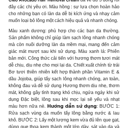
đây các chị yêu ơi. Màu hồng : sự lựa chọn hoàn hảo
cho những bạn có làn da dễ bị kích ứng và nhạy cảm
muốn loại bỏ lông một cách hiệu quả và nhanh chóng.
Màu xanh dương: phù hợp cho các bạn da thường.
Sản phẩm không chỉ giúp làm sạch lông nhanh chóng
mà còn nuôi dưỡng làn da mềm mại, mang đến cảm
giác mát mượt sau khi sử dụng. Màu xanh lá: Phiên
bản mới. Công thức cải tiến với hương thơm tươi mát
dễ chịu, dịu nhẹ cho mọi lại da. Chiết xuất chính từ trái
Bơ tươi thiên nhiên kết hợp thành phần Vitamin E &
dầu Jojoba, giúp tẩy sạch lông nhanh chóng, an toàn,
không đau và dễ sử dụng Hương thơm dịu nhẹ, thơm
mát, không gây tình trạng khó chịu, ngứa ngáy khi sử
dụng Đặc biệt, lông sau khi mọc lại sẽ yếu và nhạt
màu hơn nữa nè. 𝗛𝘂̛𝗼̛́𝗻𝗴 𝗱𝗮̂̃𝗻 𝘀𝘂̛̉ 𝗱𝘂̣𝗻𝗴: BƯỚC 1:
Rửa sạch vùng da muốn tẩy lông bằng nước & lau
khô. BƯỚC 2: Lấy một lượng kem vừa đủ lên que gạt,
dùng que thoa kem thành một lớp dày, sát vào da và