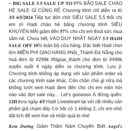
– 𝐁𝐈𝐆 𝐒𝐀𝐋𝐄 𝟓.𝟓 𝐒𝐀𝐋𝐄 𝐔𝐏 𝐓𝐎 𝟓𝟕% BÃO SALE CHÀO
HÈ SALE GÌ CŨNG RẺ Chương trình chỉ diễn ra từ
𝟑/𝟓 𝟔/𝟓/𝟐𝟎𝟐𝟒 Tiếp tục đón chờ SIÊU SALE 5.5 thôi chị
em ơi Hadi chào hè bằng chương trình SIÊU
KHUYẾN MÃI giảm đến 𝟓𝟕% cho chị em thoả sức mua
sắm nè. Chưa hết, VÀO DUY NHẤT NGÀY 𝟓.𝟓 𝐇𝐀𝐃𝐈
𝐒𝐀𝐋𝐄 𝐎𝐅𝐅 𝟏𝟎% toàn bộ cửa hàng. Đặc biệt Hadi chơi
lớn MIỄN PHÍ GIAO HÀNG #Nội_Thành Đà Nẵng cho
hoá đơn từ #299k #Ngoại_thành cho đơn từ #499k
xuyên suốt 4 ngày diễn ra chương trình. Lưu ý:
Chương trình không áp dụng với sản phẩm order và
các chương trình sale khác. Còn chần chừ gì nữa mà
không lướt xem Hadi đem đến cho chị em món hời
nào vào đợt sale này… Let’s goooooo À đừng quên:
𝟏𝟐𝐇 trưa ngày 𝟒/𝟓 Hadi Livestream tại với rất nhiều sản
phẩm giá chạm đáy Cơ hội có 1 không 2, chị em nhớ
đặt lịch để xem live và nhận quà to nhé
𝑲𝒆𝒎 𝑫𝒖̛𝒐̛̃𝒏𝒈 Giảm Thâm Nám Chuyên Biệt 𝑨𝒏𝒈𝒆𝒍’𝒔