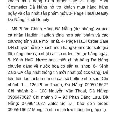
khách mua hàng Gom order sale 2- Page Hadi
Cosmetics Đà Nẵng hỗ trợ khách mua hàng hằng
ngày và cập nhật sản phẩm mới. 3- Page HaDi Beauty
Đà Nẵng, Hadi Beauty
– Mỹ Phẩm Chính Hãng Đà Nẵng (dự phòng) và acc
cá nhân Hadidn Hadidn tổng hợp sản phẩm và các
chương trình sale mới nhất. 4- Page HaDi Order Sale
ĐN chuyên hỗ trợ khách mua hàng Gom order sale giá
tốt, cũng như cập nhật các sp order liên tục hằng ngày.
5- Kênh HaDi Nước hoa chiết chính hãng Đà Nẵng
chuyên đăng về nước hoa có sẵn tại shop. 6- Kênh
Zalo OA cập nhật thông tin mới nhất (có tick vàng) Để
tiện liên lạc thì bên em có các số hotline như sau: Chi
nhánh 1 – 126 Phan Thanh, Đà Nẵng: 0905716627
Chi nhánh 2 – 108 Nguyễn Văn Thoại, Đà Nẵng:
0906470627 Chi nhánh 3 – 93 Phan Đăng Lưu, Đà
Nẵng: 0799841627 Zalo/ Số ĐT báo đơn order:
0905516627 Mong cả nhà mình lưu thông tin giúp e ạ