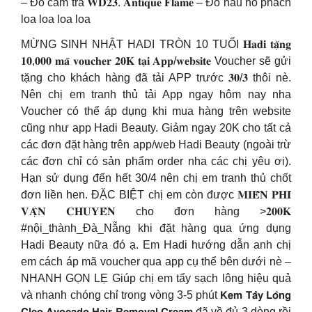
– Đỏ cam trà 𝐖𝐃𝟐𝟑. 𝐀𝐧𝐭𝐢𝐪𝐮𝐞 𝐅𝐥𝐚𝐦𝐞 – Đỏ nâu hổ phách
loa loa loa loa
MỪNG SINH NHẬT HADI TRÒN 10 TUỔI 𝐇𝐚𝐝𝐢 𝐭𝐚̣̆𝐧𝐠
𝟏𝟎,𝟎𝟎𝟎 𝐦𝐚̃ 𝐯𝐨𝐮𝐜𝐡𝐞𝐫 𝟐𝟎𝐊 𝐭𝐚̣𝐢 𝐀𝐩𝐩/𝐰𝐞𝐛𝐬𝐢𝐭𝐞 Voucher sẽ gửi
tặng cho khách hàng đã tải APP trước 𝟑𝟎/𝟑 thôi nè.
Nên chị em tranh thủ tải App ngay hôm nay nha
Voucher có thể áp dụng khi mua hàng trên website
cũng như app Hadi Beauty. Giảm ngay 20K cho tất cả
các đơn đặt hàng trên app/web Hadi Beauty (ngoài trừ
các đơn chỉ có sản phẩm order nha các chị yêu ơi).
Hạn sử dụng đến hết 30/4 nên chị em tranh thủ chốt
đơn liền hen. ĐẶC BIỆT chị em còn được 𝐌𝐈𝐄̂̃𝐍 𝐏𝐇𝐈́
𝐕𝐀̣̂𝐍 𝐂𝐇𝐔𝐘𝐄̂̉𝐍 cho đơn hàng >𝟐𝟎𝟎𝐊
#nội_thành_Đà_Nẵng khi đặt hàng qua ứng dụng
Hadi Beauty nữa đó ạ. Em Hadi hướng dẫn anh chị
em cách áp mã voucher qua app cụ thể bên dưới nè –
NHANH GỌN LẸ Giúp chị em tẩy sạch lông hiệu quả
và nhanh chóng chỉ trong vòng 3-5 phút 𝗞𝗲𝗺 𝗧𝗮̂̉𝘆 𝗟𝗼̂𝗻𝗴
𝗖𝗹𝗲𝗼 𝗔𝘃𝗼𝗰𝗮𝗱𝗼 𝗛𝗮𝗶𝗿 𝗥𝗲𝗺𝗼𝘃𝗮𝗹 𝗖𝗿𝗲𝗮𝗺 đã về đủ 3 dòng rồi