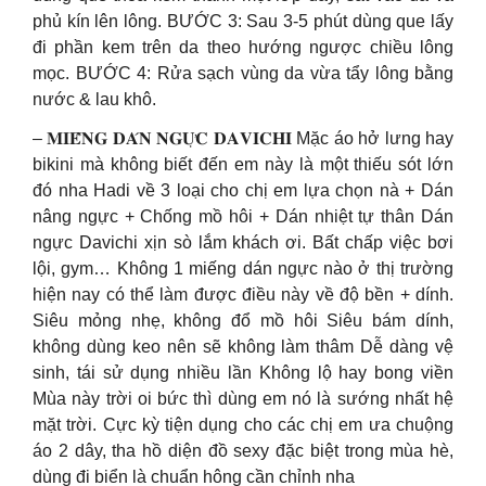
phủ kín lên lông. BƯỚC 3: Sau 3-5 phút dùng que lấy
đi phần kem trên da theo hướng ngược chiều lông
mọc. BƯỚC 4: Rửa sạch vùng da vừa tẩy lông bằng
nước & lau khô.
– 𝐌𝐈𝐄̂́𝐍𝐆 𝐃𝐀́𝐍 𝐍𝐆𝐔̛̣𝐂 𝐃𝐀𝐕𝐈𝐂𝐇𝐈 Mặc áo hở lưng hay
bikini mà không biết đến em này là một thiếu sót lớn
đó nha Hadi về 3 loại cho chị em lựa chọn nà + Dán
nâng ngực + Chống mồ hôi + Dán nhiệt tự thân Dán
ngực Davichi xịn sò lắm khách ơi. Bất chấp việc bơi
lội, gym… Không 1 miếng dán ngực nào ở thị trường
hiện nay có thể làm được điều này về độ bền + dính.
Siêu mỏng nhẹ, không đổ mồ hôi Siêu bám dính,
không dùng keo nên sẽ không làm thâm Dễ dàng vệ
sinh, tái sử dụng nhiều lần Không lộ hay bong viền
Mùa này trời oi bức thì dùng em nó là sướng nhất hệ
mặt trời. Cực kỳ tiện dụng cho các chị em ưa chuộng
áo 2 dây, tha hồ diện đồ sexy đặc biệt trong mùa hè,
dùng đi biển là chuẩn hông cần chỉnh nha