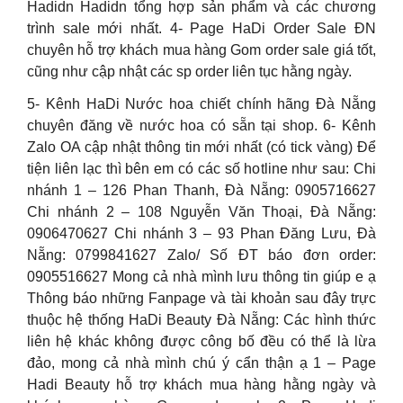
Hadidn Hadidn tổng hợp sản phẩm và các chương
trình sale mới nhất. 4- Page HaDi Order Sale ĐN
chuyên hỗ trợ khách mua hàng Gom order sale giá tốt,
cũng như cập nhật các sp order liên tục hằng ngày.
5- Kênh HaDi Nước hoa chiết chính hãng Đà Nẵng
chuyên đăng về nước hoa có sẵn tại shop. 6- Kênh
Zalo OA cập nhật thông tin mới nhất (có tick vàng) Để
tiện liên lạc thì bên em có các số hotline như sau: Chi
nhánh 1 – 126 Phan Thanh, Đà Nẵng: 0905716627
Chi nhánh 2 – 108 Nguyễn Văn Thoại, Đà Nẵng:
0906470627 Chi nhánh 3 – 93 Phan Đăng Lưu, Đà
Nẵng: 0799841627 Zalo/ Số ĐT báo đơn order:
0905516627 Mong cả nhà mình lưu thông tin giúp e ạ
Thông báo những Fanpage và tài khoản sau đây trực
thuộc hệ thống HaDi Beauty Đà Nẵng: Các hình thức
liên hệ khác không được công bố đều có thể là lừa
đảo, mong cả nhà mình chú ý cẩn thận ạ 1 – Page
Hadi Beauty hỗ trợ khách mua hàng hằng ngày và