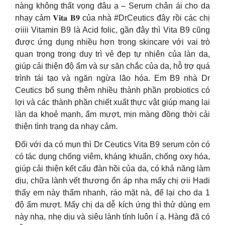
nàng không thất vọng đâu ạ – Serum chân ái cho da
nhạy cảm 𝐕𝐢𝐭𝐚 𝐁𝟗 của nhà #DrCeutics đây rồi các chị
ơiiii Vitamin B9 là Acid folic, gần đây thì Vita B9 cũng
được ứng dụng nhiều hơn trong skincare với vai trò
quan trọng trong duy trì vẻ đẹp tự nhiên của làn da,
giúp cải thiện độ ẩm và sự săn chắc của da, hỗ trợ quá
trình tái tạo và ngăn ngừa lão hóa. Em B9 nhà Dr
Ceutics bổ sung thêm nhiều thành phần probiotics có
lợi và các thành phần chiết xuất thực vật giúp mang lại
làn da khoẻ mạnh, ẩm mượt, mịn màng đồng thời cải
thiện tình trạng da nhạy cảm.
Đối với da có mụn thì Dr Ceutics Vita B9 serum còn có
có tác dụng chống viêm, kháng khuẩn, chống oxy hóa,
giúp cải thiện kết cấu đàn hồi của da, có khả năng làm
dịu, chữa lành vết thương ổn áp nha mấy chị ơii Hadi
thấy em này thấm nhanh, ráo mặt nà, để lại cho da 1
độ ẩm mượt. Mấy chị da dễ kích ứng thì thử dùng em
này nha, nhẹ dịu và siêu lành tính luôn í ạ. Hàng đã có