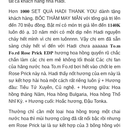
tất cả khách hàng nhà Hadi.
Hơn 𝟏𝟎𝟎𝟎 SET QUÀ HADI THANK YOU dành tặng
khách hàng. BỐC THĂM MAY MẮN với tổng giá trị lên
đến 70 triệu đồng. Bật mí có món trị giá lên đến 𝟏𝟏𝟒𝟎𝐊
luôn đó ạ. 10 năm mới có một dịp nên Hadi nguyện
cháy hết mình vì chị em luônnnn. Vậy chị em đã sẵn
sàng cháy hết ví đến với Hadi chưa ạaaaaa 𝐓𝐨.𝐦
𝐅𝐨.𝐫𝐝 𝐑𝐨𝐬𝐞 𝐏𝐫𝐢𝐜𝐤 𝐄𝐃𝐏 hương hoa hồng quyến rũ chắc
chắn làm các chị em mê không lối thoát Các chị fan
của hãng nước hoa To.m Fo.rd bơi hết vào chốt lẹ em
Rose Prick này nà. Hadi thấy nốt hương của em này là
sự kết hợp hài hoà một cách rất riêng luôn ý + Hương
đầu: Tiêu Tứ Xuyên, Củ nghệ. + Hương giữa: Hoa
hồng tháng Năm, Hoa hồng Bulgaria, Hoa hồng Thổ
Nhĩ Kỳ. + Hương cuối: Hoắc hương, Đậu Tonka.
Thường chỉ cần một loại hoa hồng trong một chai
nước hoa thì mùi hương cũng đã rất nổi bậc rồi nhưng
em Rose Prick lại là sự kết hợp của 3 bông hồng với