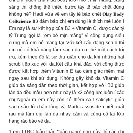
sáng thì không thể thiếu bước tẩy tế bào chết đúng
không nè? Hadi vừa về em tẩy tế bào chết 𝐎𝐥𝐚𝐲 𝐁𝐨𝐝𝐲
𝐂𝐞𝐥𝐥𝐬𝐜𝐢𝐞𝐧𝐜𝐞 𝐁𝟑 đảm bảo chị em dùng là thích mê luôn í
Em này là sự kết hợp của B3 + Vitamin C, được các tỷ
tỷ Trung gọi là “em bé mịn màng” vì công dụng siêu
cưng mà em nó mang lại Với kết cấu dạng scrub thì
em nó có khả năng làm sạch da cơ thể một cách tối
ưu, kèm theo đó là sự thư giãn cho da khi những hạt
scrub tiếp xúc với da.Kết cấu khá đặc, với công thức
được kết hợp thêm Vitamin E tạo cảm giác mềm mại
ngay sau khi sử dụng. Không gây khô da Vitamin C
giúp da sáng dần theo thời gian, kết hợp với B3 giúp
làn da đều màu hơn như này là x2 công lực luôn í các
chị Ngoài ra em này còn có thêm Axit salicylic giúp
sạch sâu lỗ chân lông và Madecassoside chiết xuất
rau má làm dịu làn da nhạy cảm và củng cố lại lớp
hàng rào bảo vệ da.
1 em TTBC toàn thân “toàn năng” như này thì các chị