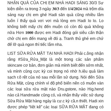
NHẬN QUÀ CỦA CHỊ EM NHÀ HADI SÁNG 30/3 Sự
kiện diễn ra trong 3 ngày 𝟑𝟎/𝟑 đến 𝟏/𝟒/𝟐𝟎𝟐𝟒 mà trộm día
sáng nay chị em ghé Hadi săn quà cũng nhiều lắm
luôn í thấy quà vơi vơi mà lòng em Hadi lo lo. Lo
không biết mấy chị đến muộn có còn đủ quà không
nữa Hơn 𝟏𝟎𝟎𝟎 được em Hadi đóng gói siêu cẩn thận
chờ chị em đến mang về đó ạ. Tranh thủ ghé em chứ
để lỡ quà ngon thì tiếc lắm nha.
LIST SỮA RỬA MẶT TẠI NHÀ HADI Phải c.ông nhận
rằng #Sữa_Rửa_Mặt là một trong các sản phẩm
skincare cơ bản, đơn giản mà mình biết đến sớm nhất,
và mình cũng cực kỳ coi trọng nó nhờ h.iệu quả làm
sạch r.õ rệt của nó sau mỗi lần sử dụng. Nói đến Sữa
Rửa Mặt, cũng chính vì độ phổ biến nên có muôn vàn
các loại sữa rửa mặt nào Dru.gstore, nào Hig.hend
nào cả Handmade cũng có, và nhận thấy việc sử dụng
Sữa Rửa Mặt hàng ngày là cự.c kỳ cầ.n thiết. Hadi xin
đươc phép “liệt kê” các loại SỮA RỬA MẶT đang có