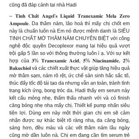
cũng đã đáp cánh tại nhà Hadi
– 𝐓𝐢𝐧𝐡 𝐂𝐡𝐚̂́𝐭 𝐀𝐧𝐠𝐞𝐥’𝐬 𝐋𝐢𝐪𝐮𝐢𝐝 𝐓𝐫𝐚𝐧𝐞𝐱𝐚𝐦𝐢𝐜 𝐌𝐞𝐥𝐚 𝐙𝐞𝐫𝐨
𝐀𝐦𝐩𝐨𝐮𝐥𝐞. Da thâm nám, lão hoá thì mấy chị chốt em
này là chuẩn luôn nà Em nó được mệnh danh là SIÊU
TINH CHẤT MỜ THÂM NÁM CHUYÊN BIỆT với công
nghệ độc quyền Decoplexor mang lại hiệu quả vượt
trội gấp 5 lần so với thông thường luôn í ạ. Với sự kết
hợp của 𝟑% 𝐓𝐫𝐚𝐧𝐞𝐱𝐚𝐦𝐢𝐜 𝐀𝐜𝐢𝐝, 𝟓% 𝐍𝐢𝐚𝐜𝐢𝐧𝐚𝐦𝐢𝐝𝐞, 𝟐%
𝐁𝐚𝐤𝐮𝐜𝐡𝐢𝐨𝐥 và các chiết xuất thực vật giúp tăng hiệu quả
mờ thâm sạm, nám rõ rệt, ức chế sản sinh hắc sắc tố,
thúc đẩy tốc độ tái tạo da nhưng vẫn an toàn, tránh tình
trạng kích ứng, bong tróc da. Hadi thấy em serum này
kết cấu mỏng nhẹ, thẩm thấu nhanh với và có finish
căng bóng nhẹ nha mấy chị. Thiết kế pump nhấn siêu
tiện lợi. Dùng em này một thời gian chị em sẽ cảm
nhận được sự khác biệt rõ ràng nha, da căng bóng,
sáng hơn, đều màu và các vết thâm nám lâu ngày
cũng mờ dần luôn nà. Chị em đang cần tìm serum trẻ