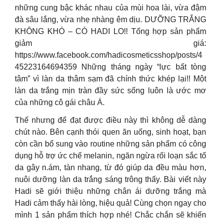
những cung bậc khác nhau của mùi hoa lài, vừa đậm
đà sâu lắng, vừa nhẹ nhàng êm dịu. DƯỠNG TRẮNG
KHÔNG KHÓ – CÓ HADI LO!! Tổng hợp sản phẩm
giảm giá:
https://www.facebook.com/hadicosmeticsshop/posts/4
45223164694359 Những tháng ngày “lực bất tòng
tâm” vì làn da thâm sạm đã chính thức khép lại!! Một
làn da trắng mịn tràn đầy sức sống luôn là ước mơ
của những cô gái châu Á.
Thế nhưng để đạt được điều này thì không dễ dàng
chút nào. Bên cạnh thói quen ăn uống, sinh hoạt, bạn
còn cần bổ sung vào routine những sản phẩm có công
dụng hỗ trợ ức chế melanin, ngăn ngừa rối loạn sắc tố
da gây n.ám, tàn nhang, từ đó giúp da đều màu hơn,
nuôi dưỡng làn da trắng sáng trông thấy. Bài viết này
Hadi sẽ giới thiệu những chân ái dưỡng trắng mà
Hadi cảm thấy hài lòng, hiệu quả! Cùng chọn ngay cho
mình 1 sản phẩm thích hợp nhé! Chắc chắn sẽ khiến