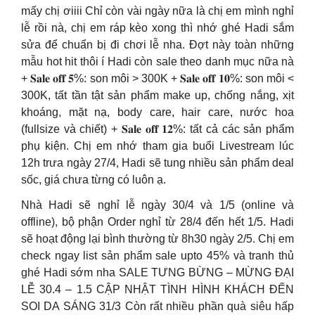
mấy chị ơiiii Chỉ còn vài ngày nữa là chị em mình nghỉ
lễ rồi nà, chị em ráp kèo xong thì nhớ ghé Hadi sắm
sửa để chuẩn bị đi chơi lễ nha. Đợt này toàn những
mẫu hot hit thôi í Hadi còn sale theo danh mục nữa nà
+ 𝐒𝐚𝐥𝐞 𝐨𝐟𝐟 𝟓%: son môi > 300K + 𝐒𝐚𝐥𝐞 𝐨𝐟𝐟 𝟏𝟎%: son môi <
300K, tất tần tật sản phẩm make up, chống nắng, xịt
khoáng, mặt nạ, body care, hair care, nước hoa
(fullsize và chiết) + 𝐒𝐚𝐥𝐞 𝐨𝐟𝐟 𝟏𝟐%: tất cả các sản phẩm
phụ kiện. Chị em nhớ tham gia buổi Livestream lúc
12h trưa ngày 27/4, Hadi sẽ tung nhiều sản phẩm deal
sốc, giá chưa từng có luôn ạ.
Nhà Hadi sẽ nghỉ lễ ngày 30/4 và 1/5 (online và
offline), bộ phận Order nghỉ từ 28/4 đến hết 1/5. Hadi
sẽ hoạt động lại bình thường từ 8h30 ngày 2/5. Chị em
check ngay list sản phẩm sale upto 45% và tranh thủ
ghé Hadi sớm nha SALE TƯNG BỪNG – MỪNG ĐẠI
LỄ 30.4 – 1.5 CẬP NHẬT TÌNH HÌNH KHÁCH ĐẾN
SOI DA SÁNG 31/3 Còn rất nhiều phần quà siêu hấp