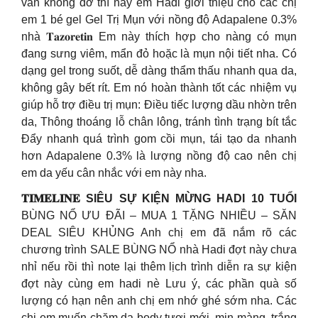
vẫn không đỡ thì nay em Hadi giới thiệu cho các chị
em 1 bé gel Gel Trị Mụn với nồng độ Adapalene 0.3%
nhà 𝐓𝐚𝐳𝐨𝐫𝐞𝐭𝐢𝐧 Em này thích hợp cho nàng có mụn
đang sưng viêm, mẩn đỏ hoặc là mụn nội tiết nha. Có
dạng gel trong suốt, dễ dàng thẩm thấu nhanh qua da,
không gây bết rít. Em nó hoàn thành tốt các nhiệm vụ
giúp hỗ trợ điều trị mụn: Điều tiếc lượng dầu nhờn trên
da, Thông thoáng lỗ chân lông, tránh tình trạng bít tắc
Đẩy nhanh quá trình gom cồi mụn, tái tạo da nhanh
hơn Adapalene 0.3% là lượng nồng độ cao nên chị
em da yếu cân nhắc với em này nha.
𝐓𝐈𝐌𝐄𝐋𝐈𝐍𝐄 SIÊU SỰ KIỆN MỪNG HADI 10 TUỔI
BÙNG NỔ ƯU ĐÃI – MUA 1 TẶNG NHIỀU – SĂN
DEAL SIÊU KHỦNG Anh chị em đã nắm rõ các
chương trình SALE BÙNG NỔ nhà Hadi đợt này chưa
nhỉ nếu rồi thì note lại thêm lịch trình diễn ra sự kiện
đợt này cùng em hadi nè Lưu ý, các phần quà số
lượng có hạn nên anh chị em nhớ ghé sớm nha. Các
chị em muốn chăm da body tươi mới, mịn màng, trắng