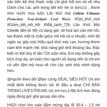
sẵn trên kệ nhà Hadi, mấy chị ghé hốt em nó về nha
Dành cho các anh trong tiết trời hè oi bứcccc , thơm
như nước hoa luôn Lăn khử mùi 𝑮𝒊𝒍𝒍𝒆𝒕𝒕𝒆 𝑼𝒍𝒕𝒊𝒎𝒂𝒕𝒆
𝑷𝒓𝒐𝒕𝒆𝒄𝒕𝒊𝒐𝒏 𝑵𝒐𝒏-𝑰𝒓𝒓𝒊𝒕𝒂𝒏𝒕 𝑪𝒐𝒐𝒍 𝑾𝒂𝒗𝒆 #Gel_khử_mùi
#Giảm_tiết_mồ_hôi #Mát_lạnh_72h Lăn Khử Mùi
Gillette đến từ Mỹ có dạng gel, sẽ hoà tan vào mồ hôi,
tạo thành một lá chắn giữa mồ hôi và vi khuẩn, nhờ đó
ngăn sự gây mùi Hiệu quả khử mùi cao, hương thơm
nam tính mạnh mẽ, khả năng giữ khô thoáng lâu. Đặc
biệt có thể duy trì tận 72h luôn nha. Em này không gây
kích ứng da, an toàn cho người sử dụng nên là chị em
cứ yên tâm mà mua về cho các anh nhà mình dùng
hen.
@người theo dõi @fan cứng DEAL SIÊU HOT chị em
nhất định không được bỏ lỡ đâu ạ deal CHỈ BÁN
TRONG LIVESTREAM, chị em lưu ý đặt lịch hẹn đúng
ngày đúng giờ ghé group săn nha
HADI chơi lớn sale đậm mừng đại lễ 30.4 – 1.5 nè