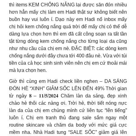
thì items KEM CHỐNG NẮNG lại được săn đón nhiều
hơn hẳn mấy chị làm em Hadi thật sự không biết nên
buồn hay vui luôn í. Dạo này em Hadi nổ inbox mấy
chị hỏi kem chống nắng quá trời để mấy chị có thể dễ
dàng lựa chọn hơn thì em đã cất công soạn ra tất tần
tật từng dòng kem chống nắng cho từng loại da cũng
như nhu cầu của chị em nè. ĐẶC BIỆT: các dòng kem
chống nắng dưới đây chưa tới 400 đâu nè. Vừa với túi
tiền của cả học sinh sinh viên nên chị em cứ thoải mái
mà lựa chọn hen.
Giờ thì cùng em Hadi check liền nghen – DA SÁNG
ĐÓN HÈ “XINH” GIẢM SỐC LÊN ĐẾN 49% Thời gian
từ ngày 𝟖 – 𝟏𝟏/𝟓/𝟐𝟎𝟐𝟒 Chăm làn da sáng, đẹp xinh
chào hè thôi các nàng ơi. Trời hè, thời tiết nóng nực
làn da của chị em chúng mình cứ liên tục “lên tiếng”
luôn í. Chị em tranh thủ đang sale sắm ngay một
routine skincare và chăm da body với mức giá cực
mềm nha. Nhà Hadi tung “SALE SỐC” giảm giá lên