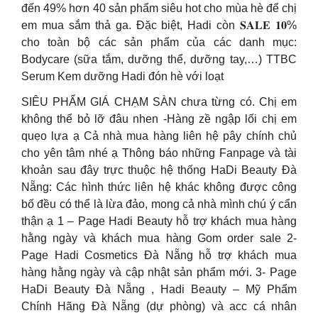
đến 49% hơn 40 sản phẩm siêu hot cho mùa hè để chị
em mua sắm thả ga. Đặc biệt, Hadi còn 𝐒𝐀𝐋𝐄 𝟏𝟎%
cho toàn bộ các sản phẩm của các danh mục:
Bodycare (sữa tắm, dưỡng thể, dưỡng tay,…) TTBC
Serum Kem dưỡng Hadi đón hè với loạt
SIÊU PHẨM GIÁ CHẠM SÀN chưa từng có. Chị em
không thể bỏ lỡ đâu nhen -Hàng zề ngập lối chị em
quẹo lựa ạ Cả nhà mua hàng liên hệ pây chính chủ
cho yên tâm nhé ạ Thông báo những Fanpage và tài
khoản sau đây trực thuộc hệ thống HaDi Beauty Đà
Nẵng: Các hình thức liên hệ khác không được công
bố đều có thể là lừa đảo, mong cả nhà mình chú ý cẩn
thận ạ 1 – Page Hadi Beauty hỗ trợ khách mua hàng
hằng ngày và khách mua hàng Gom order sale 2-
Page Hadi Cosmetics Đà Nẵng hỗ trợ khách mua
hàng hằng ngày và cập nhật sản phẩm mới. 3- Page
HaDi Beauty Đà Nẵng , Hadi Beauty – Mỹ Phẩm
Chính Hãng Đà Nẵng (dự phòng) và acc cá nhân