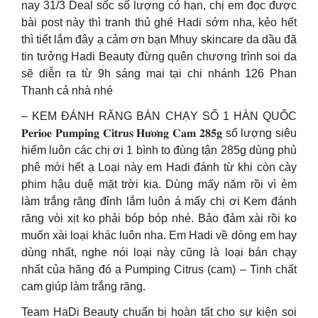
nay 31/3 Deal sốc số lượng có hạn, chị em đọc được
bài post này thì tranh thủ ghé Hadi sớm nha, kẻo hết
thì tiết lắm đây ạ cảm ơn bạn Mhuy skincare da dầu đã
tin tưởng Hadi Beauty đừng quên chương trình soi da
sẽ diễn ra từ 9h sáng mai tại chi nhánh 126 Phan
Thanh cả nhà nhé
– KEM ĐÁNH RĂNG BÁN CHẠY SỐ 1 HÀN QUỐC
𝐏𝐞𝐫𝐢𝐨𝐞 𝐏𝐮𝐦𝐩𝐢𝐧𝐠 𝐂𝐢𝐭𝐫𝐮𝐬 𝐇𝐮̛𝐨̛𝐧𝐠 𝐂𝐚𝐦 𝟐𝟖𝟓𝐠 số lượng siêu
hiếm luôn các chị ơi 1 bình to đùng tận 285g dùng phủ
phê mới hết ạ Loại này em Hadi đánh từ khi còn cày
phim hậu duệ mặt trời kia. Dùng mấy năm rồi vì ẻm
làm trắng răng đỉnh lắm luôn á mấy chị ơi Kem đánh
răng vòi xịt ko phải bóp bóp nhé. Bảo đảm xài rồi ko
muốn xài loại khác luôn nha. Em Hadi về dòng em hay
dùng nhất, nghe nói loại này cũng là loại bán chạy
nhất của hãng đó ạ Pumping Citrus (cam) – Tinh chất
cam giúp làm trắng răng.
Team HaDi Beauty chuẩn bị hoàn tất cho sự kiện soi