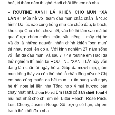
hoá, trị thâm nám thì ghé Hadi chốt liền em nó nha.
–
ROUTINE XANH LÁ KHIẾN CHO MỤN “XA
LÁNH”
Mùa hè với team dầu mụn chắc chắn là “cực
hình” Da lúc nào cũng trông như cái chảo dầu, bí bách,
khó chịu Chưa hết chưa hết, vào hè thì làm sao mà bỏ
qua được chôm chôm, mận, sầu riêng… mấy chị he
Và đó là những nguyên nhân chính khiến “bọn mụn”
thi nhau ngoi lên đó ạ. Với kinh nghiệm 27 năm sống
với làn da dầu mụn. Và sau 7 7 49 routine em Hadi đã
thử nghiệm thì hiện tại ROUTINE “XANH LÁ” này vẫn
đang làn chân ái ngày hè ạ. Giúp da mướt mịn, giảm
mụn trông thấy và còn thủ nhỏ lỗ chân lông nữa nè Chị
em nào cũng muốn da hết mụn, tự tin bung xoã ngày
hè thì note lại liền nha Tổng hợp 4 mùi hương bán
chạy nhất nhà 𝐓.𝐨𝐦 𝐅𝐨.𝐫𝐝 Em Hadi có sẵn 𝐜𝐡𝐢𝐞̂́𝐭 𝟏𝟎𝐦𝐥 4
mùi hot nhất cho chị em nè: Bitter Peach, Rose Prick,
Lost Cherry, Jasmin Rouge Số lượng có hạn, chị em
tranh thủ chốt đơn nha