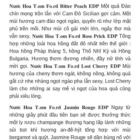
𝐍𝐮̛𝐨̛́𝐜 𝐇𝐨𝐚 𝐓.𝐨𝐦 𝐅𝐨.𝐫𝐝 𝐁𝐢𝐭𝐭𝐞𝐫 𝐏𝐞𝐚𝐜𝐡 𝐄𝐃𝐏 Một quả Đào
chín mọng trộn lẫn với Cam Đỏ Sicilian gợi cảm. Một
mùi hương cam đào ngọt ngào, quyến rũ như lớp mật
phủ trên môi. Như mùi cô gái mới lớn, ngây thơ mà
vẫn sexy. 𝐍𝐮̛𝐨̛́𝐜 𝐇𝐨𝐚 𝐓.𝐨𝐦 𝐅𝐨.𝐫𝐝 𝐑𝐨𝐬𝐞 𝐏𝐫𝐢𝐜𝐤 𝐄𝐃𝐏 Tổng
hợp những loài hoa hồng đắt đỏ nhất trên thế giới :
Hoa hồng Pháp tháng 5, hồng Thổ Nhĩ Kỳ và Hồng
Bulgaria. Hương thơm đương nhiên, đầy nữ tính và
mời gọi. 𝐍𝐮̛𝐨̛́𝐜 𝐇𝐨𝐚 𝐓.𝐨𝐦 𝐅𝐨.𝐫𝐝 𝐋𝐨𝐬𝐭 𝐂𝐡𝐞𝐫𝐫𝐲 𝐄𝐃𝐏 Mùi
hương của cherry thơm ngát, không nồng, không quá
gắt cứ nhẹ nhàng ngọt ngào pha lẫn sexy. Lost Cherry
làm cho những ai say mê vị ngọt của hoa quả cũng
phải xiêu lòng.
𝐍𝐮̛𝐨̛́𝐜 𝐇𝐨𝐚 𝐓.𝐨𝐦 𝐅𝐨.𝐫𝐝 𝐉𝐚𝐬𝐦𝐢𝐧 𝐑𝐨𝐮𝐠𝐞 𝐄𝐃𝐏 Ngay từ
những giây phút đầu tiên bạn sẽ được thưởng thức
một ly rượu champange thượng hạng lấp lánh những
sủi bọt khí hương an-đê-hýt tổng hợp với mùi
bergamot và quýt. Jasmine Rouge sẽ dần bùng nổ với