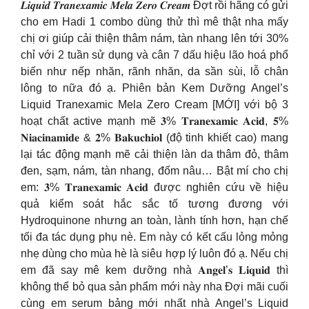
𝑳𝒊𝒒𝒖𝒊𝒅 𝑻𝒓𝒂𝒏𝒆𝒙𝒂𝒎𝒊𝒄 𝑴𝒆𝒍𝒂 𝒁𝒆𝒓𝒐 𝑪𝒓𝒆𝒂𝒎 Đợt rồi hãng có gửi
cho em Hadi 1 combo dùng thử thì mê thật nha mấy
chị ơi giúp cải thiện thâm nám, tàn nhang lên tới 30%
chỉ với 2 tuần sử dụng và cân 7 dấu hiệu lão hoá phổ
biến như nếp nhăn, rãnh nhăn, da sần sùi, lỗ chân
lông to nữa đó ạ. Phiên bản Kem Dưỡng Angel’s
Liquid Tranexamic Mela Zero Cream [MỚI] với bộ 3
hoạt chất active mạnh mẽ 𝟑% 𝐓𝐫𝐚𝐧𝐞𝐱𝐚𝐦𝐢𝐜 𝐀𝐜𝐢𝐝, 𝟓%
𝐍𝐢𝐚𝐜𝐢𝐧𝐚𝐦𝐢𝐝𝐞 & 𝟐% 𝐁𝐚𝐤𝐮𝐜𝐡𝐢𝐨𝐥 (độ tinh khiết cao) mang
lại tác động mạnh mẽ cải thiện làn da thâm đỏ, thâm
đen, sạm, nám, tàn nhang, đốm nâu… Bật mí cho chị
em: 𝟑% 𝐓𝐫𝐚𝐧𝐞𝐱𝐚𝐦𝐢𝐜 𝐀𝐜𝐢𝐝 được nghiên cứu về hiệu
quả kiểm soát hắc sắc tố tương đương với
Hydroquinone nhưng an toàn, lành tính hơn, hạn chế
tối đa tác dụng phụ nè. Em này có kết cấu lỏng mỏng
nhẹ dùng cho mùa hè là siêu hợp lý luôn đó ạ. Nếu chị
em đã say mê kem dưỡng nhà 𝐀𝐧𝐠𝐞𝐥’𝐬 𝐋𝐢𝐪𝐮𝐢𝐝 thì
không thể bỏ qua sản phẩm mới này nha Đợi mãi cuối
cùng em serum bảng mới nhất nhà Angel’s Liquid