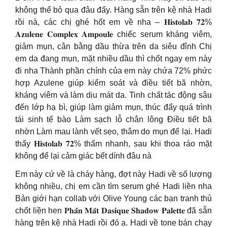
không thể bỏ qua đâu đấy. Hàng sẵn trên kệ nhà Hadi
rồi nà, các chị ghé hốt em về nha – 𝐇𝐢𝐬𝐭𝐨𝐥𝐚𝐛 𝟕𝟐%
𝐀𝐳𝐮𝐥𝐞𝐧𝐞 𝐂𝐨𝐦𝐩𝐥𝐞𝐱 𝐀𝐦𝐩𝐨𝐮𝐥𝐞 chiếc serum kháng viêm,
giảm mụn, cân bằng dầu thừa trên da siêu đỉnh Chị
em da đang mụn, mặt nhiều dầu thì chốt ngay em này
đi nha Thành phần chính của em này chứa 72% phức
hợp Azulene giúp kiểm soát và điều tiết bã nhờn,
kháng viêm và làm dịu mát da. Tinh chất tác động sâu
đến lớp hạ bì, giúp làm giảm mụn, thúc đẩy quá trình
tái sinh tế bào Làm sạch lỗ chân lông Điều tiết bã
nhờn Làm mau lành vết sẹo, thâm do mụn để lại. Hadi
thấy 𝐇𝐢𝐬𝐭𝐨𝐥𝐚𝐛 𝟕𝟐% thấm nhanh, sau khi thoa ráo mặt
không để lại cảm giác bết dính đâu nà
Em này cứ về là cháy hàng, đợt này Hadi về số lượng
không nhiều, chị em cần tìm serum ghé Hadi liền nha
Bản giới hạn collab với Olive Young các bạn tranh thủ
chốt liền hen 𝐏𝐡𝐚̂́𝐧 𝐌𝐚̆́𝐭 𝐃𝐚𝐬𝐢𝐪𝐮𝐞 𝐒𝐡𝐚𝐝𝐨𝐰 𝐏𝐚𝐥𝐞𝐭𝐭𝐞 đã sẵn
hàng trên kệ nhà Hadi rồi đó ạ. Hadi về tone bán chạy