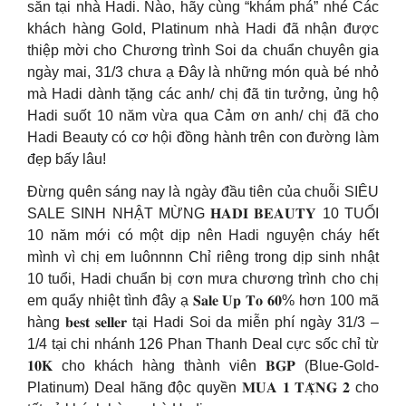
sẵn tại nhà Hadi. Nào, hãy cùng “khám phá” nhé Các
khách hàng Gold, Platinum nhà Hadi đã nhận được
thiệp mời cho Chương trình Soi da chuẩn chuyên gia
ngày mai, 31/3 chưa ạ Đây là những món quà bé nhỏ
mà Hadi dành tặng các anh/ chị đã tin tưởng, ủng hộ
Hadi suốt 10 năm vừa qua Cảm ơn anh/ chị đã cho
Hadi Beauty có cơ hội đồng hành trên con đường làm
đẹp bấy lâu!
Đừng quên sáng nay là ngày đầu tiên của chuỗi SIÊU
SALE SINH NHẬT MỪNG 𝐇𝐀𝐃𝐈 𝐁𝐄𝐀𝐔𝐓𝐘 10 TUỔI
10 năm mới có một dịp nên Hadi nguyện cháy hết
mình vì chị em luônnnn Chỉ riêng trong dịp sinh nhật
10 tuổi, Hadi chuẩn bị cơn mưa chương trình cho chị
em quẩy nhiệt tình đây ạ 𝐒𝐚𝐥𝐞 𝐔𝐩 𝐓𝐨 𝟔𝟎% hơn 100 mã
hàng 𝐛𝐞𝐬𝐭 𝐬𝐞𝐥𝐥𝐞𝐫 tại Hadi Soi da miễn phí ngày 31/3 –
1/4 tại chi nhánh 126 Phan Thanh Deal cực sốc chỉ từ
𝟏𝟎𝐊 cho khách hàng thành viên 𝐁𝐆𝐏 (Blue-Gold-
Platinum) Deal hãng độc quyền 𝐌𝐔𝐀 𝟏 𝐓𝐀̣̆𝐍𝐆 𝟐 cho