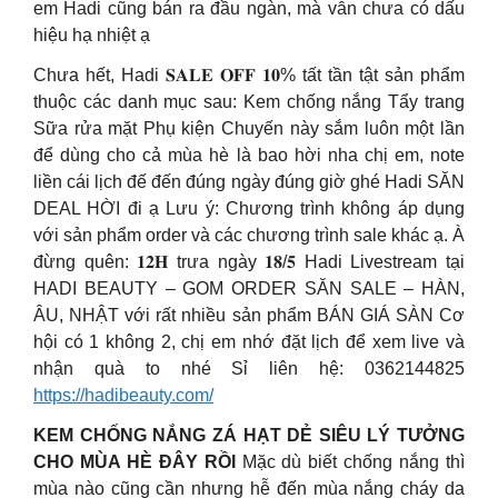
em Hadi cũng bán ra đầu ngàn, mà vẫn chưa có dấu
hiệu hạ nhiệt ạ
Chưa hết, Hadi 𝐒𝐀𝐋𝐄 𝐎𝐅𝐅 𝟏𝟎% tất tần tật sản phẩm
thuộc các danh mục sau: Kem chống nắng Tẩy trang
Sữa rửa mặt Phụ kiện Chuyến này sắm luôn một lần
để dùng cho cả mùa hè là bao hời nha chị em, note
liền cái lịch đế đến đúng ngày đúng giờ ghé Hadi SĂN
DEAL HỜI đi ạ Lưu ý: Chương trình không áp dụng
với sản phẩm order và các chương trình sale khác ạ. À
đừng quên: 𝟏𝟐𝐇 trưa ngày 𝟏𝟖/𝟓 Hadi Livestream tại
HADI BEAUTY – GOM ORDER SĂN SALE – HÀN,
ÂU, NHẬT với rất nhiều sản phẩm BÁN GIÁ SÀN Cơ
hội có 1 không 2, chị em nhớ đặt lịch để xem live và
nhận quà to nhé Sỉ liên hệ: 0362144825
https://hadibeauty.com/
KEM CHỐNG NẮNG ZÁ HẠT DẺ SIÊU LÝ TƯỞNG
CHO MÙA HÈ ĐÂY RỒI
Mặc dù biết chống nắng thì
mùa nào cũng cần nhưng hễ đến mùa nắng cháy da