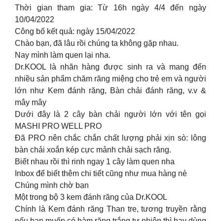
Thời gian tham gia: Từ 16h ngày 4/4 đến ngày
10/04/2022
Công bố kết quả: ngày 15/04/2022
Chào bạn, đã lâu rồi chúng ta không gặp nhau.
Nay mình làm quen lại nha.
Dr.KOOL là nhãn hàng được sinh ra và mang đến
nhiều sản phẩm chăm răng miệng cho trẻ em và người
lớn như Kem đánh răng, Bàn chải đánh răng, v.v &
mây mây
Dưới đây là 2 cây bàn chải người lớn với tên gọi
MASHI PRO WELL PRO
Đã PRO nên chắc chắn chất lượng phải xịn sò: lông
bàn chải xoắn kép cực mảnh chải sạch răng.
Biết nhau rồi thì rinh ngay 1 cây làm quen nha
Inbox để biết thêm chi tiết cũng như mua hàng nè
Chúng mình chờ bạn
Một trong bộ 3 kem đánh răng của Dr.KOOL
Chính là Kem đánh răng Than tre, tương truyền rằng
nếu bạn muốn có hàm răng trắng tự nhiên thì hay dùng