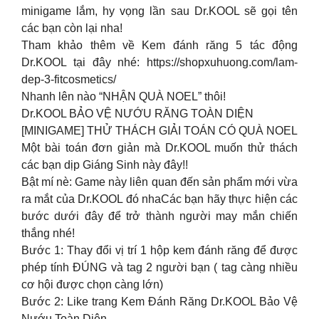
minigame lắm, hy vọng lần sau Dr.KOOL sẽ gọi tên
các bạn còn lại nha!
Tham khảo thêm về Kem đánh răng 5 tác động
Dr.KOOL tại đây nhé: https://shopxuhuong.com/lam-
dep-3-fitcosmetics/
Nhanh lên nào “NHẬN QUÀ NOEL” thôi!
Dr.KOOL BẢO VỆ NƯỚU RĂNG TOÀN DIỆN
[MINIGAME] THỬ THÁCH GIẢI TOÁN CÓ QUÀ NOEL
Một bài toán đơn giản mà Dr.KOOL muốn thử thách
các bạn dịp Giáng Sinh này đây!!
Bật mí nè: Game này liên quan đến sản phẩm mới vừa
ra mắt của Dr.KOOL đó nhaCác bạn hãy thực hiện các
bước dưới đây để trở thành người may mắn chiến
thắng nhé!
Bước 1: Thay đổi vị trí 1 hộp kem đánh răng để được
phép tính ĐÚNG và tag 2 người bạn ( tag càng nhiều
cơ hội được chọn càng lớn)
Bước 2: Like trang Kem Đánh Răng Dr.KOOL Bảo Vệ
Nướu Toàn Diện