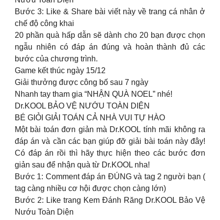
Bước 3: Like & Share bài viết này về trang cá nhân ở
chế độ công khai
20 phần quà hấp dẫn sẽ dành cho 20 bạn được chọn
ngẫu nhiên có đáp án đúng và hoàn thành đủ các
bước của chương trình.
Game kết thúc ngày 15/12
Giải thưởng được công bố sau 7 ngày
Nhanh tay tham gia “NHẬN QUÀ NOEL” nhé!
Dr.KOOL BẢO VỆ NƯỚU TOÀN DIỆN
BÉ GIỎI GIẢI TOÁN CẢ NHÀ VUI TỰ HÀO
Một bài toán đơn giản mà Dr.KOOL tính mãi không ra
đáp án và cần các bạn giúp đỡ giải bài toán này đây!
Có đáp án rồi thì hãy thực hiện theo các bước đơn
giản sau để nhận quà từ Dr.KOOL nha!
Bước 1: Comment đáp án ĐÚNG và tag 2 người bạn (
tag càng nhiều cơ hội được chọn càng lớn)
Bước 2: Like trang Kem Đánh Răng Dr.KOOL Bảo Vệ
Nướu Toàn Diện