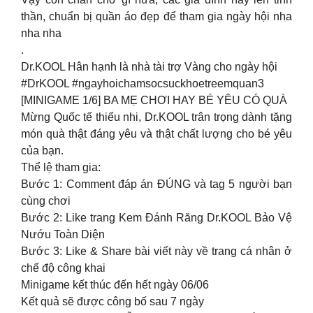
thần, chuẩn bị quần áo đẹp để tham gia ngày hội nha
nha nha
.
Dr.KOOL Hân hạnh là nhà tài trợ Vàng cho ngày hội
#DrKOOL #ngayhoichamsocsuckhoetreemquan3
[MINIGAME 1/6] BA MẸ CHƠI HAY BÉ YÊU CÓ QUÀ
Mừng Quốc tế thiếu nhi, Dr.KOOL trân trọng dành tặng
món quà thật đáng yêu và thật chất lượng cho bé yêu
của bạn.
Thể lệ tham gia:
Bước 1: Comment đáp án ĐÚNG và tag 5 người bạn
cùng chơi
Bước 2: Like trang Kem Đánh Răng Dr.KOOL Bảo Vệ
Nướu Toàn Diện
Bước 3: Like & Share bài viết này về trang cá nhân ở
chế độ công khai
Minigame kết thúc đến hết ngày 06/06
Kết quả sẽ được công bố sau 7 ngày