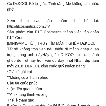
Có Dr.KOOL Bé tự giác đánh răng Mẹ không cần nhắc
nhở
.
Xem thêm các sản phẩm cho bé tại:
http://fitcosmetics.com.vn/
Sản phẩm của F.I.T Cosmetics thành viên tập đoàn
F.I.T Group
[MINIGAME TẾT] TRUY TÌM MẢNH GHÉP Dr.KOOL
Tết sẽ không trọn vẹn nếu thiếu đi mảnh ghép quan
trọng trong ảnh nàyHãy giúp Dr.KOOL tìm ra mảnh
ghép để Tết này trọn vẹn đủ đầy nhé! Nhân dịp năm
mới 2018, Dr.KOOL kính chúc quý khách hàng:
*Già trẻ gái trai
**Miệng cười hạnh phúc
Cầu tài chúc phúc
*Lộc đến quanh năm
**An khang thịnh vượng!
Thể lệ tham gia:
Bước 1: Comment đáp án ĐÚNG và tag 5 người bạn