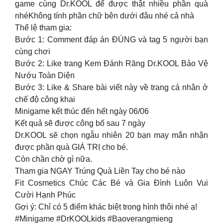
game cùng Dr.KOOL để được thật nhiều phần quà
nhéKhông tính phần chữ bên dưới đâu nhé cả nhà
Thể lệ tham gia:
Bước 1: Comment đáp án ĐÚNG và tag 5 người bạn
cùng chơi
Bước 2: Like trang Kem Đánh Răng Dr.KOOL Bảo Vệ
Nướu Toàn Diện
Bước 3: Like & Share bài viết này về trang cá nhân ở
chế độ công khai
Minigame kết thúc đến hết ngày 06/06
Kết quả sẽ được công bố sau 7 ngày
Dr.KOOL sẽ chọn ngẫu nhiên 20 bạn may mắn nhận
được phần quà GIÁ TRỊ cho bé.
Còn chần chờ gì nữa.
Tham gia NGAY Trúng Quà Liền Tay cho bé nào
Fit Cosmetics Chúc Các Bé và Gia Đình Luôn Vui
Cười Hạnh Phúc
Gợi ý: Chỉ có 5 điểm khác biệt trong hình thôi nhé ạ!
#Minigame #DrKOOLkids #Baoverangmieng