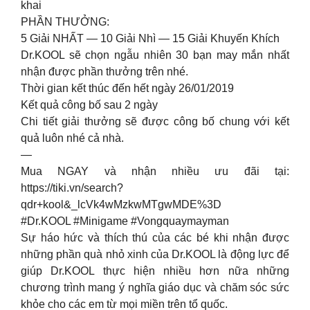
khai
PHẦN THƯỞNG:
5 Giải NHẤT — 10 Giải Nhì — 15 Giải Khuyến Khích
Dr.KOOL sẽ chọn ngẫu nhiên 30 bạn may mắn nhất
nhận được phần thưởng trên nhé.
Thời gian kết thúc đến hết ngày 26/01/2019
Kết quả công bố sau 2 ngày
Chi tiết giải thưởng sẽ được công bố chung với kết
quả luôn nhé cả nhà.
—
Mua NGAY và nhận nhiều ưu đãi tại:
https://tiki.vn/search?
qdr+kool&_lcVk4wMzkwMTgwMDE%3D
#Dr.KOOL #Minigame #Vongquaymayman
Sự háo hức và thích thú của các bé khi nhận được
những phần quà nhỏ xinh của Dr.KOOL là động lực để
giúp Dr.KOOL thực hiện nhiều hơn nữa những
chương trình mang ý nghĩa giáo dục và chăm sóc sức
khỏe cho các em từ mọi miền trên tổ quốc.