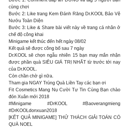
cùng chơi
Bước 2: Like trang Kem Đánh Răng Dr.KOOL Bảo Vệ
Nướu Toàn Diện
Bước 3: Like & Share bài viết này về trang cá nhân ở
chế độ công khai
Minigame kết thúc đến hết ngày 08/02
Kết quả sẽ được công bố sau 7 ngày
Dr.KOOL sẽ chọn ngẫu nhiên 15 bạn may mắn nhận
được phần quà SIÊU GIÁ TRỊ NHẤT từ trước tới nay
của Dr.KOOL.
Còn chần chờ gì nữa.
Tham gia NGAY Trúng Quà Liền Tay các bạn ơi
Fit Cosmetics Mang Nụ Cười Tự Tin Cùng Bạn chào
đón Xuân mới 2018
#Minigame #DrKOOL #Baoverangmieng
#DrKOOLdonxuan2018
[KẾT QUẢ MINIGAME] THỬ THÁCH GIẢI TOÁN CÓ
QUÀ NOEL