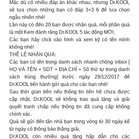
Mặc dù có nhiều đáp án khác nhau, nhưng Dr.KOOL
sẽ lựa chọn những bạn có đáp 3+3 6 để lựa chọn
ngẫu nhiên nhé!
Lần này có đến 20 bạn được nhận quà, mỗi phần quà
là một Kem đánh răng Dr.KOOL 5 tác động MỚI.
Các bạn hãy click vào hình và xem kỹ có tên mình
không nhé!
THỂ LỆ NHẬN QUÀ:
Các bạn có tên trong danh sách nhanh chóng inbox [
HỌ VÀ TÊN + SDT + ĐỊA CHỈ + Số thứ tự trong danh
sách trúng thưởng] trước ngày 29/12/2017 để
Dr.KOOL tiến hành gửi quà cho các bạn nhé!
Sau thời gian trên nếu thông tin liên hệ chưa được
cập nhật, Dr.KOOL sẽ không trao quà tặng và giải
quyết tranh chấp nếu thông tin đã cung cấp không
chính xác.
Quà sẽ gửi đến tận nhà bạn trong vòng từ 30 ngày kể
từ ngày có thông báo thắng giải.
Dr.KOOL còn nhiều quà tặng hấp dẫn cho các