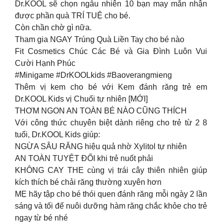
Dr.KOOL sẽ chọn ngẫu nhiên 10 bạn may mắn nhận
được phần quà TRÍ TUỆ cho bé.
Còn chần chờ gì nữa.
Tham gia NGAY Trúng Quà Liền Tay cho bé nào
Fit Cosmetics Chúc Các Bé và Gia Đình Luôn Vui
Cười Hạnh Phúc
#Minigame #DrKOOLkids #Baoverangmieng
Thêm vị kem cho bé với Kem đánh răng trẻ em
Dr.KOOL Kids vị Chuối tự nhiên [MỚI]
THƠM NGON AN TOÀN BÉ NÀO CŨNG THÍCH
Với công thức chuyên biệt dành riêng cho trẻ từ 2 8
tuổi, Dr.KOOL Kids giúp:
NGỪA SÂU RĂNG hiệu quả nhờ Xylitol tự nhiên
AN TOÀN TUYỆT ĐỐI khi trẻ nuốt phải
KHÔNG CAY THE cùng vị trái cây thiên nhiên giúp
kích thích bé chải răng thường xuyên hơn
MẸ hãy tập cho bé thói quen đánh răng mỗi ngày 2 lần
sáng và tối để nuôi dưỡng hàm răng chắc khỏe cho trẻ
ngay từ bé nhé