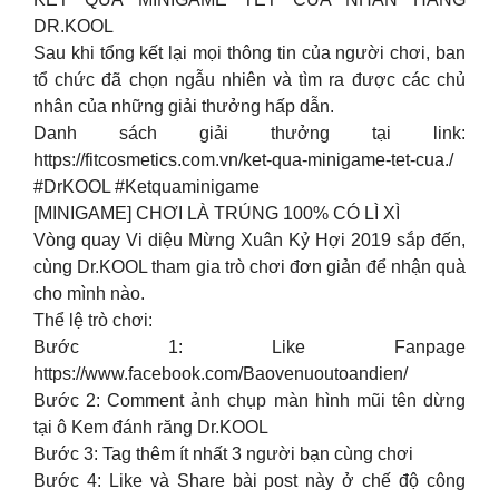
DR.KOOL
Sau khi tổng kết lại mọi thông tin của người chơi, ban
tổ chức đã chọn ngẫu nhiên và tìm ra được các chủ
nhân của những giải thưởng hấp dẫn.
Danh sách giải thưởng tại link:
https://fitcosmetics.com.vn/ket-qua-minigame-tet-cua./
#DrKOOL #Ketquaminigame
[MINIGAME] CHƠI LÀ TRÚNG 100% CÓ LÌ XÌ
Vòng quay Vi diệu Mừng Xuân Kỷ Hợi 2019 sắp đến,
cùng Dr.KOOL tham gia trò chơi đơn giản để nhận quà
cho mình nào.
Thể lệ trò chơi:
Bước 1: Like Fanpage
https://www.facebook.com/Baovenuoutoandien/
Bước 2: Comment ảnh chụp màn hình mũi tên dừng
tại ô Kem đánh răng Dr.KOOL
Bước 3: Tag thêm ít nhất 3 người bạn cùng chơi
Bước 4: Like và Share bài post này ở chế độ công