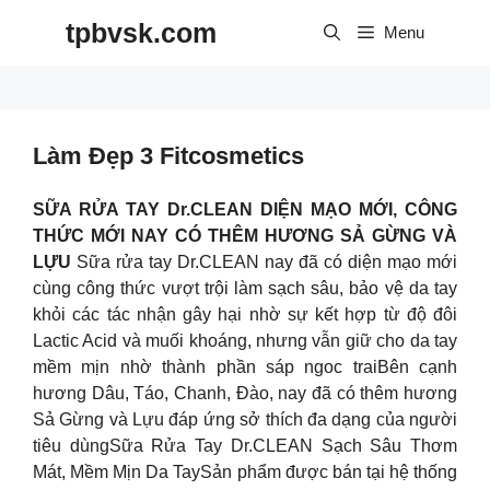
Skip
tpbvsk.com
to
Menu
content
Làm Đẹp 3 Fitcosmetics
SỮA RỬA TAY Dr.CLEAN DIỆN MẠO MỚI, CÔNG
THỨC MỚI NAY CÓ THÊM HƯƠNG SẢ GỪNG VÀ
LỰU
Sữa rửa tay Dr.CLEAN nay đã có diện mạo mới
cùng công thức vượt trội làm sạch sâu, bảo vệ da tay
khỏi các tác nhận gây hại nhờ sự kết hợp từ độ đôi
Lactic Acid và muối khoáng, nhưng vẫn giữ cho da tay
mềm mịn nhờ thành phần sáp ngoc traiBên cạnh
hương Dâu, Táo, Chanh, Đào, nay đã có thêm hương
Sả Gừng và Lựu đáp ứng sở thích đa dạng của người
tiêu dùngSữa Rửa Tay Dr.CLEAN Sạch Sâu Thơm
Mát, Mềm Mịn Da TaySản phẩm được bán tại hệ thống