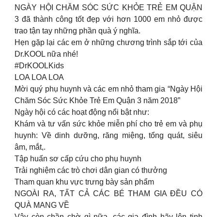
NGÀY HỘI CHĂM SÓC SỨC KHỎE TRẺ EM QUẬN
3 đã thành công tốt đẹp với hơn 1000 em nhỏ được
trao tận tay những phần quà ý nghĩa.
Hẹn gặp lại các em ở những chương trình sắp tới của
Dr.KOOL nữa nhé!
#DrKOOLKids
LOA LOA LOA
Mời quý phụ huynh và các em nhỏ tham gia “Ngày Hội
Chăm Sóc Sức Khỏe Trẻ Em Quận 3 năm 2018”
Ngày hội có các hoạt động nổi bật như:
Khám và tư vấn sức khỏe miễn phí cho trẻ em và phụ
huynh: Về dinh dưỡng, răng miệng, tổng quát, siêu
âm, mắt,.
Tập huấn sơ cấp cứu cho phụ huynh
Trải nghiệm các trò chơi dân gian có thưởng
Tham quan khu vực trưng bày sản phẩm
NGOÀI RA, TẤT CẢ CÁC BÉ THAM GIA ĐỀU CÓ
QUÀ MANG VỀ
Vậy còn chần chờ gì nữa, các gia đình hãy lên tinh