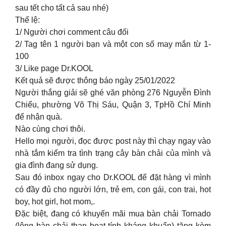
sau tết cho tất cả sau nhé)
Thể lệ:
1/ Người chơi comment câu đối
2/ Tag tên 1 người bạn và một con số may mắn từ 1-
100
3/ Like page Dr.KOOL
Kết quả sẽ được thông báo ngày 25/01/2022
Người thắng giải sẽ ghé văn phòng 276 Nguyễn Đình
Chiểu, phường Võ Thị Sáu, Quận 3, TpHồ Chí Minh
để nhận quà.
Nào cùng chơi thôi.
Hello mọi người, đọc được post này thì chạy ngay vào
nhà tắm kiểm tra tình trạng cây bàn chải của mình và
gia đình đang sử dụng.
Sau đó inbox ngay cho Dr.KOOL để đặt hàng vì mình
có đầy đủ cho người lớn, trẻ em, con gái, con trai, hot
boy, hot girl, hot mom,.
Đặc biệt, đang có khuyến mãi mua bàn chải Tornado
(lông bàn chải than hoạt tính kháng khuẩn) tặng kèm