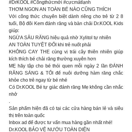
#DrKOOL #Côngthứcmới #cựcmátlạnh
THƠM NGON AN TOÀN BÉ NÀO CŨNG THÍCH
Với công thức chuyên biệt dành riêng cho trẻ từ 2 8
tuổi, Bộ đôi Kem đánh răng và bàn chải Dr.KOOL Kids
giúp:
NGỪA SÂU RĂNG hiệu quả nhờ Xylitol tự nhiên
AN TOÀN TUYỆT ĐỐI khi trẻ nuốt phải
KHÔNG CAY THE cùng vị trái cây thiên nhiên giúp
kích thích bé chải răng thường xuyên hơn
MẸ hãy tập cho bé thói quen mỗi ngày 2 lần ĐÁNH
RĂNG SÁNG & TỐI để nuôi dưỡng hàm răng chắc
khỏe cho trẻ ngay từ bé nhé
Có Dr.KOOL Bé tự giác đánh răng Mẹ không cần nhắc
nhở
.
Sản phẩm hiện đã có tại các cửa hàng bán lẻ và siêu
thị trên toàn quốc
Inbox ad để được tư vấn mua hàng gần nhất nhé!
Dr.KOOL BẢO VỆ NƯỚU TOÀN DIỆN