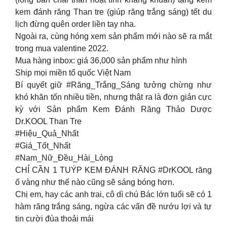
kem đánh răng Than tre (giúp răng trắng sáng) tết du
lịch đừng quên order liền tay nha.
Ngoài ra, cùng hóng xem sản phẩm mới nào sẽ ra mắt
trong mua valentine 2022.
Mua hàng inbox: giá 36,000 sản phẩm như hình
Ship mọi miền tổ quốc Việt Nam
Bí quyết giữ #Răng_Trắng_Sáng tưởng chừng như
khó khăn tốn nhiều tiền, nhưng thật ra là đơn giản cực
kỳ với Sản phẩm Kem Đánh Răng Thảo Dược
Dr.KOOL Than Tre
#Hiệu_Quả_Nhất
#Giá_Tốt_Nhất
#Nam_Nữ_Đều_Hài_Lòng
CHỈ CẦN 1 TUÝP KEM ĐÁNH RĂNG #DrKOOL răng
ố vàng như thế nào cũng sẽ sáng bóng hơn.
Chị em, hay các anh trai, cô dì chú Bác lớn tuổi sẽ có 1
hàm răng trắng sáng, ngừa các vấn đề nướu lợi và tự
tin cười đùa thoải mái