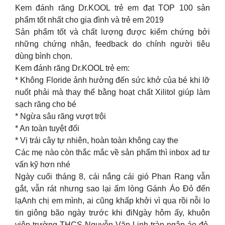
Kem đánh răng Dr.KOOL trẻ em đạt TOP 100 sản
phẩm tốt nhất cho gia đình và trẻ em 2019
Sản phẩm tốt và chất lượng được kiểm chứng bởi
những chứng nhận, feedback do chính người tiêu
dùng bình chọn.
Kem đánh răng Dr.KOOL trẻ em:
* Không Floride ảnh hưởng đến sức khở của bé khi lỡ
nuốt phải mà thay thế bằng hoạt chất Xilitol giúp làm
sạch răng cho bé
* Ngừa sâu răng vượt trội
* An toàn tuyệt đối
* Vị trái cây tự nhiên, hoàn toàn không cay the
Các mẹ nào còn thắc mắc về sản phẩm thì inbox ad tư
vấn kỹ hơn nhé
Ngày cuối tháng 8, cái nắng cái gió Phan Rang vẫn
gắt, vẫn rát nhưng sao lại ấm lòng Gánh Áo Đỏ đến
lạAnh chị em mình, ai cũng khấp khởi vì qua rồi nỗi lo
tin giông bão ngày trước khi điNgày hôm ấy, khuôn
viên trường THCS Nguyễn Văn Linh tràn ngập áo đỏ,