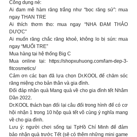
Công dụng nè:
Ai đam mê hàm răng trắng như “bọc răng sứ”: mua
ngay THAN TRE
Ai thích thơm tho: mua ngay “NHA ĐAM THẢO
DƯỢC”
Ai muốn răng chắc răng khoẻ, không lo bị sún: mua
ngay “MUỐI TRE”
Mua hàng tại hệ thống Big C
Mua online tại: https://shopxuhuong.com/lam-dep-3-
fitcosmetics/
Cảm ơn các bạn đã lựa chọn Dr.KOOL để chăm sóc
răng miệng cho bản thân và gia đình.
Đối đáp nhận quà Mang quà về cho gia đình tết Nhâm
Dần 2022.
Dr.KOOL thách bạn đối lại câu đối trong hình để có cơ
hội nhận 1 trong 10 hộp quà tết vô cùng ý nghĩa mang
về cho gia đình.
Lưu ý: người chơi sống tại TpHồ Chí Minh để đảm
bảo nhận quà trước Tết (sẽ có thêm những mini game