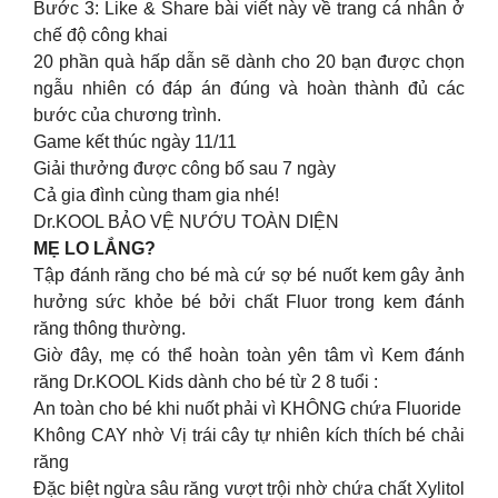
Bước 3: Like & Share bài viết này về trang cá nhân ở
chế độ công khai
20 phần quà hấp dẫn sẽ dành cho 20 bạn được chọn
ngẫu nhiên có đáp án đúng và hoàn thành đủ các
bước của chương trình.
Game kết thúc ngày 11/11
Giải thưởng được công bố sau 7 ngày
Cả gia đình cùng tham gia nhé!
Dr.KOOL BẢO VỆ NƯỚU TOÀN DIỆN
MẸ LO LẮNG?
Tập đánh răng cho bé mà cứ sợ bé nuốt kem gây ảnh
hưởng sức khỏe bé bởi chất Fluor trong kem đánh
răng thông thường.
Giờ đây, mẹ có thể hoàn toàn yên tâm vì Kem đánh
răng Dr.KOOL Kids dành cho bé từ 2 8 tuổi :
An toàn cho bé khi nuốt phải vì KHÔNG chứa Fluoride
Không CAY nhờ Vị trái cây tự nhiên kích thích bé chải
răng
Đặc biệt ngừa sâu răng vượt trội nhờ chứa chất Xylitol