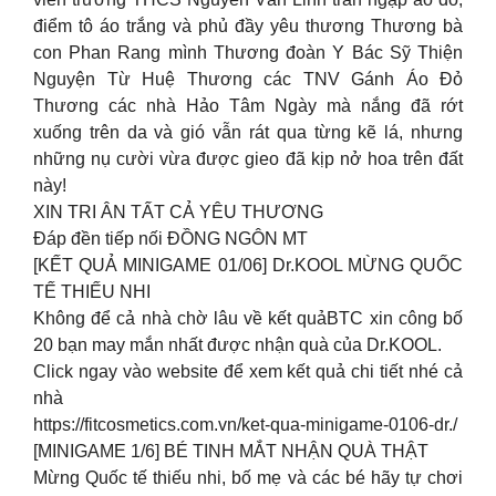
điểm tô áo trắng và phủ đầy yêu thương Thương bà
con Phan Rang mình Thương đoàn Y Bác Sỹ Thiện
Nguyện Từ Huệ Thương các TNV Gánh Áo Đỏ
Thương các nhà Hảo Tâm Ngày mà nắng đã rớt
xuống trên da và gió vẫn rát qua từng kẽ lá, nhưng
những nụ cười vừa được gieo đã kịp nở hoa trên đất
này!
XIN TRI ÂN TẤT CẢ YÊU THƯƠNG
Đáp đền tiếp nối ĐỒNG NGÔN MT
[KẾT QUẢ MINIGAME 01/06] Dr.KOOL MỪNG QUỐC
TẾ THIẾU NHI
Không để cả nhà chờ lâu về kết quảBTC xin công bố
20 bạn may mắn nhất được nhận quà của Dr.KOOL.
Click ngay vào website để xem kết quả chi tiết nhé cả
nhà
https://fitcosmetics.com.vn/ket-qua-minigame-0106-dr./
[MINIGAME 1/6] BÉ TINH MẮT NHẬN QUÀ THẬT
Mừng Quốc tế thiếu nhi, bố mẹ và các bé hãy tự chơi