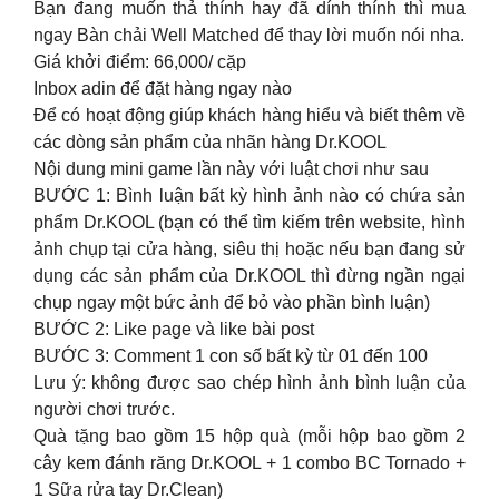
Bạn đang muốn thả thính hay đã dính thính thì mua
ngay Bàn chải Well Matched để thay lời muốn nói nha.
Giá khởi điểm: 66,000/ cặp
Inbox adin để đặt hàng ngay nào
Để có hoạt động giúp khách hàng hiểu và biết thêm về
các dòng sản phẩm của nhãn hàng Dr.KOOL
Nội dung mini game lần này với luật chơi như sau
BƯỚC 1: Bình luận bất kỳ hình ảnh nào có chứa sản
phẩm Dr.KOOL (bạn có thể tìm kiếm trên website, hình
ảnh chụp tại cửa hàng, siêu thị hoặc nếu bạn đang sử
dụng các sản phẩm của Dr.KOOL thì đừng ngần ngại
chụp ngay một bức ảnh để bỏ vào phần bình luận)
BƯỚC 2: Like page và like bài post
BƯỚC 3: Comment 1 con số bất kỳ từ 01 đến 100
Lưu ý: không được sao chép hình ảnh bình luận của
người chơi trước.
Quà tặng bao gồm 15 hộp quà (mỗi hộp bao gồm 2
cây kem đánh răng Dr.KOOL + 1 combo BC Tornado +
1 Sữa rửa tay Dr.Clean)