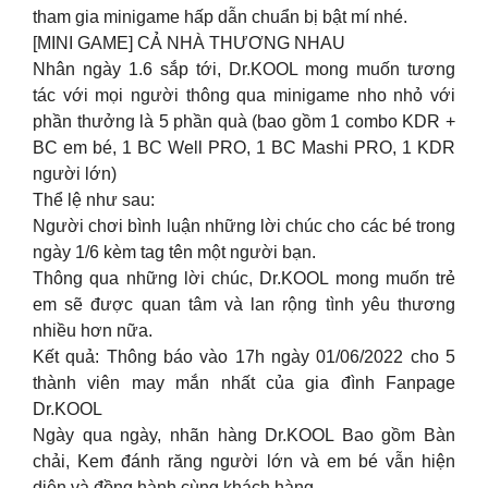
tham gia minigame hấp dẫn chuẩn bị bật mí nhé.
[MINI GAME] CẢ NHÀ THƯƠNG NHAU
Nhân ngày 1.6 sắp tới, Dr.KOOL mong muốn tương
tác với mọi người thông qua minigame nho nhỏ với
phần thưởng là 5 phần quà (bao gồm 1 combo KDR +
BC em bé, 1 BC Well PRO, 1 BC Mashi PRO, 1 KDR
người lớn)
Thể lệ như sau:
Người chơi bình luận những lời chúc cho các bé trong
ngày 1/6 kèm tag tên một người bạn.
Thông qua những lời chúc, Dr.KOOL mong muốn trẻ
em sẽ được quan tâm và lan rộng tình yêu thương
nhiều hơn nữa.
Kết quả: Thông báo vào 17h ngày 01/06/2022 cho 5
thành viên may mắn nhất của gia đình Fanpage
Dr.KOOL
Ngày qua ngày, nhãn hàng Dr.KOOL Bao gồm Bàn
chải, Kem đánh răng người lớn và em bé vẫn hiện
diện và đồng hành cùng khách hàng.