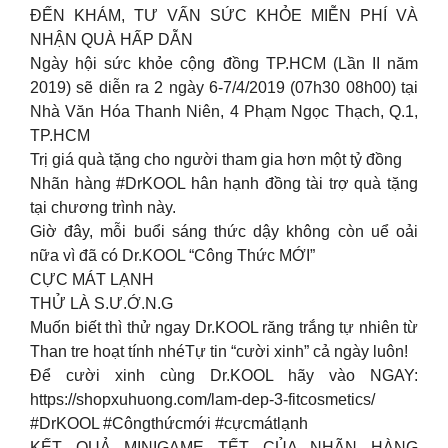
ĐẾN KHÁM, TƯ VẤN SỨC KHỎE MIỄN PHÍ VÀ
NHẬN QUÀ HẤP DẪN
Ngày hội sức khỏe cộng đồng TP.HCM (Lần II năm
2019) sẽ diễn ra 2 ngày 6-7/4/2019 (07h30 08h00) tại
Nhà Văn Hóa Thanh Niên, 4 Phạm Ngọc Thạch, Q.1,
TP.HCM
Trị giá quà tặng cho người tham gia hơn một tỷ đồng
Nhãn hàng #DrKOOL hân hạnh đồng tài trợ quà tặng
tại chương trình này.
Giờ đây, mỗi buổi sáng thức dậy không còn uể oải
nữa vì đã có Dr.KOOL “Công Thức MỚI”
CỰC MÁT LẠNH
THỬ LÀ S.Ư.Ớ.N.G
Muốn biết thì thử ngay Dr.KOOL răng trắng tự nhiên từ
Than tre hoạt tính nhéTự tin “cười xinh” cả ngày luôn!
Để cười xinh cùng Dr.KOOL hãy vào NGAY:
https://shopxuhuong.com/lam-dep-3-fitcosmetics/
#DrKOOL #Côngthứcmới #cựcmátlạnh
KẾT QUẢ MINIGAME TẾT CỦA NHÃN HÀNG