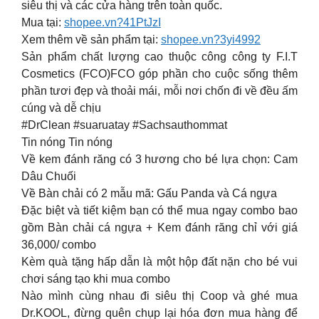
siêu thị và các cửa hàng trên toàn quốc.
Mua tại:
shopee.vn?41PtJzI
Xem thêm về sản phẩm tại:
shopee.vn?3yi4992
Sản phẩm chất lượng cao thuộc công công ty F.I.T
Cosmetics (FCO)FCO góp phần cho cuộc sống thêm
phần tươi đẹp và thoải mái, mỗi nơi chốn đi về đều ấm
cúng và dễ chịu
#DrClean #suaruatay #Sachsauthommat
Tin nóng Tin nóng
Về kem đánh răng có 3 hương cho bé lựa chọn: Cam
Dâu Chuối
Về Bàn chải có 2 mẫu mã: Gấu Panda và Cá ngựa
Đặc biệt và tiết kiệm bạn có thể mua ngay combo bao
gồm Bàn chải cá ngựa + Kem đánh răng chỉ với giá
36,000/ combo
Kèm quà tặng hấp dẫn là một hộp đất nặn cho bé vui
chơi sáng tạo khi mua combo
Nào mình cùng nhau đi siêu thị Coop và ghé mua
Dr.KOOL, đừng quên chụp lại hóa đơn mua hàng để