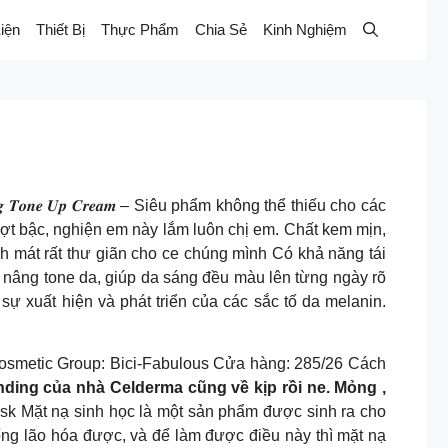
iện
Thiết Bị
Thực Phẩm
Chia Sẻ
Kinh Nghiệm
 𝑻𝒐𝒏𝒆 𝑼𝒑 𝑪𝒓𝒆𝒂𝒎 – Siêu phẩm không thể thiếu cho các
 bậc, nghiện em này lắm luôn chị em. Chất kem mịn,
 mát rất thư giãn cho ce chúng mình Có khả năng tái
ng, nâng tone da, giúp da sáng đều màu lên từng ngày rõ
ự xuất hiện và phát triển của các sắc tố da melanin.
Cosmetic Group: Bici-Fabulous Cửa hàng: 285/26 Cách
nding của nhà Celderma cũng về kịp rồi ne. Mỏng ,
̣̆t nạ sinh học là một sản phẩm được sinh ra cho
lão hóa được, và để làm được điều này thì mặt nạ