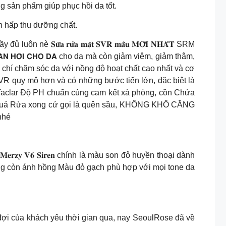
g sản phẩm giúp phục hồi da tốt.
n hấp thu dưỡng chất.
̛̃𝐚 𝐫𝐮̛̉𝐚 𝐦𝐚̣̆𝐭 𝐒𝐕𝐑 𝐦𝐚̂̃𝐮 𝐌𝐎̛́𝐈 𝐍𝐇𝐀̂́𝐓 SRM
 Đ𝗔̀𝗡 𝗛𝗢̂̀𝗜 𝗖𝗛𝗢 𝗗𝗔 cho da mà còn giảm viêm, giảm thâm,
hí chăm sóc da với nồng độ hoạt chất cao nhất và cơ
SVR quy mô hơn và có những bước tiến lớn, đặc biệt là
faclar Độ PH chuẩn cùng cam kết xà phòng, cồn Chứa
 quả Rửa xong cứ gọi là quên sầu, KHÔNG KHÔ CĂNG
nhé
ư, 𝐌𝐞𝐫𝐳𝐲 𝐕𝟔 𝐒𝐢𝐫𝐞𝐧 chính là màu son đỏ huyền thoại dành
hông còn ánh hồng Màu đỏ gạch phù hợp với mọi tone da
g mong đợi của khách yêu thời gian qua, nay SeoulRose đã về