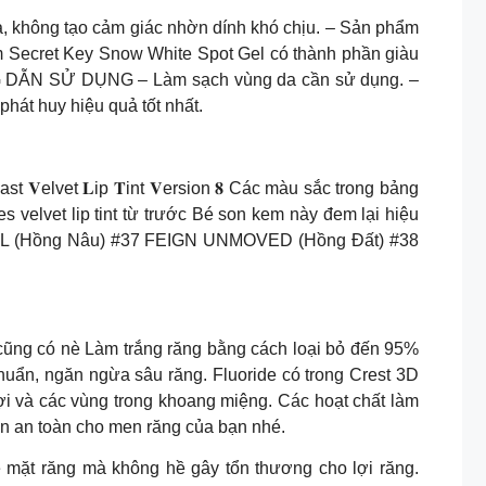
, không tạo cảm giác nhờn dính khó chịu. – Sản phẩm
thâm Secret Key Snow White Spot Gel có thành phần giàu
HƯỚNG DẪN SỬ DỤNG – Làm sạch vùng da cần sử dụng. –
hát huy hiệu quả tốt nhất.
𝐕elvet 𝐋ip 𝐓int 𝐕ersion 𝟖 Các màu sắc trong bảng
 velvet lip tint từ trước Bé son kem này đem lại hiệu
GN COOL (Hồng Nâu) #37 FEIGN UNMOVED (Hồng Đất) #38
 em mãi nay cũng có nè Làm trắng răng bằng cách loại bỏ đến 95%
khuẩn, ngăn ngừa sâu răng. Fluoride có trong Crest 3D
ợi và các vùng trong khoang miệng. Các hoạt chất làm
àn an toàn cho men răng của bạn nhé.
 mặt răng mà không hề gây tổn thương cho lợi răng.