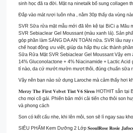
sinh học đã ra đời. Mặt nạ ninetalk bổ sung collagen thủy
Đắp vào mát rượi luôn nha , nằm 30p thấy da vùng na
SVR Sữa rửa mặt mẫu mới đã lên kệ tại BiCi ạ Mãu mới Date mới
SVR Sebiaclear Gel Moussant (màu xanh lá). Sản phẩm chứa 4% 𝐍𝐢
góp phần làm SÁNG DA AN TOÀN nữa. SVR lâu nay được
chế hoạt động ưu việt, giúp da hấp thụ các thành phầ
Sữa Rửa Mặt SVR Sebiaclear Gel Moussant Vậy em ấy
14% Gluconolactone + 4% Niacinamide + Lactic Ac
tí nào, da cứ mướt mườn mượt thôi, đúng chuẩn s
Vậy nên bạn nào sử dụng Laroche mà cảm thấy hơi khô
𝐌𝐞𝐫𝐳𝐲 𝐓𝐡𝐞 𝐅𝐢𝐫𝐬𝐭 𝐕𝐞𝐥𝐯𝐞𝐭 𝐓𝐢𝐧𝐭 𝐕𝟔 𝐒𝐢𝐫𝐞
cho mọi cô gái. Phiên bản mới cải tiến cho thỏi son 
và phong cách
Son có kết cấu nhẹ, khi lên môi, son sẽ lì ngay sau kh
SIÊU PHẨM Kem Dưỡng 2 Lớp 𝐒𝐞𝐨𝐮𝐥𝐑𝐨𝐬𝐞 𝐑𝐨𝐬𝐢𝐞 𝐉