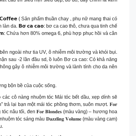
 𝗖𝗼𝗳𝗳𝗲𝗲 ( Sản phẩm thuần chay , phụ nữ mang thai có
àn da. 𝗕𝗼̛ 𝗰𝗮 𝗰𝗮𝗼: bơ ca cao thô, chưa qua tinh chế
 𝗿𝘂𝗺: Chứa hơn 80% omega 6, phù hợp phục hồi và cân
á từ bên ngoài như tia UV, ô nhiễm môi trường và khói bụi.
 thể cảm nhận sau -2 lần đầu sd, ồ luôn Bơ ca cao: Có khả năng
không gây ô nhiễm môi trường và lành tính cho da nên
ững bộn bề của cuộc sống.
n binh cho các cô nàng nhuộm tóc Mái tóc bết dầu, xẹp dính sẽ
 tinh” trả lại bạn một mái tóc phồng thơm, suôn mượt. 𝐅𝐨𝐫
c nâu tối, đen 𝐅𝐨𝐫 𝐁𝐥𝐨𝐧𝐝𝐞𝐬 (màu vàng) – hương hoa
tóc sáng màu 𝐃𝐚𝐳𝐳𝐥𝐢𝐧𝐠 𝐕𝐨𝐥𝐮𝐦𝐞 (màu vàng cam)
u.