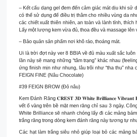
– Kết cấu dạng gel đem đến cảm giác mát dịu khi sử
có thể sử dụng để điều trị thâm cho nhiều vùng da như
các chiết xuất thiên nhiên, an toàn và lành tính, 
Lấy một lượng kem vừa đủ, thoa đều và massage lên v
– Bảo quản sản phẩm nơi khô ráo, thoáng mát.
Ui là trời đợt này ver 8 BBIA về đủ màu xuất sắc luôn ah,
lần này sẽ mang những “tâm trạng” khác nhau (feeling 
ứng finish mịn như nhung, lâu trôi như “tha
FEIGN FINE (Nâu Chocolate)
#39 FEIGN BROW (Đỏ nâu)
Kem Đánh Răng 𝐂𝐑𝐄𝐒𝐓 𝟑𝐃 𝐖𝐡𝐢𝐭𝐞 𝐁𝐫𝐢𝐥𝐥𝐢𝐚𝐧𝐜𝐞 
vết ố vàng trên bề mặt men răng chỉ sau 3 ngày. Công
White Brilliance sẽ nhanh chóng lấy đi các mảng bám
trắng răng trong dòng kem đánh răng này tương tự nh
Các hạt làm trắng siêu nhỏ giúp loại bỏ các mảng 