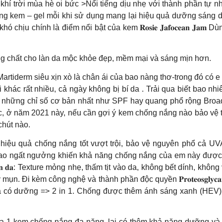
ện khí trời mùa hè oi bức >Nổi tiếng dịu nhẹ với thành phần t
ượng kem – gel mỗi khi sử dụng mang lại hiệu quả dưỡng sáng 
chịu chính là điểm nổi bật của kem 𝐑𝐨𝐬𝐢𝐞 𝐉𝐚𝐟𝐨𝐜𝐞𝐚𝐧 𝐉
g chất cho làn da mộc khỏe đẹp, mềm mại và sáng mịn hơn.
nắng Martiderm siêu xịn xò là chân ái của bao nàng thơ-trong đó có e Kem
i khác rất nhiều, cả ngày không bị bí da . Trải qua biết bao n
ừ những chỉ số cơ bản nhất như SPF hay quang phổ rộng Broad
, ở năm 2021 này, nếu cần gợi ý kem chống nắng nào bảo vệ to
ệ chút nào.
oteos Screen cho hiệu quả chống nắng tốt vượt trội, bảo vệ nguyên 
 ngất ngưởng khiến khả năng chống nắng của em này được liệt
 𝐭𝐫𝐞̂𝐧 𝐝𝐚: Texture mỏng nhẹ, thấm tịt vào da, không bết dính,
. Đi kèm công nghệ và thành phần độc quyền 𝐏𝐫𝐨𝐭𝐞𝐨𝐬𝐠𝐥𝐲𝐜
 có dưỡng => 2 in 1. Chống được thêm ánh sáng xanh (HEV) và
sắc vai trò của 1 kem chống nắng đa năng, lại có thêm khả năng dưỡng