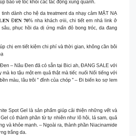
 giúp bảo vệ tóc khỏi các tác động xung quanh.
i tinh dành cho hệ da treatment da nhạy cảm MẶT NẠ
̂́𝐍 𝟕𝟎% nha khách ơiii, chi tiết em nhá link ở
 sâu, phục hồi da dị ứng mẩn đỏ bong tróc, da đang
 chị em tiết kiệm chi phí và thời gian, không cần bôi
nạ
 Đen – Nâu Đen đã có sẵn tại Bici ah, ĐANG SALE với
y mà ko tậu một em quả thật mà tiếc nuối Nổi tiếng với
n màu, lâu trôi ” đỉnh của chóp ” – Đi biển ko sợ lem
 Snow White Spot Gel là sản phẩm giúp cải thiện những vết và
 Gel có thành phần từ tự nhiên như lô hội, lá sam, quả
ng và khỏe mạnh. – Ngoài ra, thành phần Niacinamide
ng trắng da.