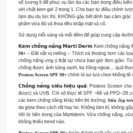
số lượng ít để phục vụ làn da các bạn trong điều ki
với chất kem gel 2 trong 1. Cho bạn tự điều chỉnh l
làm dịu da tức thì, KHÔNG gây bết dính tạo cảm giác khó 
phẩm vừa đủ và thoa đều khắp mặt và cổ.
Sử dụng mỗi sáng và mỗi đêm để giúp cung cấp dưỡn
𝗞𝗲𝗺 𝗰𝗵𝗼̂́𝗻𝗴 𝗻𝗮̆́𝗻𝗴 𝗠𝗮𝗿𝘁𝗶 𝗗𝗲𝗿𝗺 Kem chống 
𝟓𝟎+ – Đắt xắt ra miếng – Thích và thoáng hơn các loạ
chống nắng ưng ý thật sự chưa bao giờ đơn giản. T
chống được ánh sáng xanh, tia hồng ngoại… quả thực
𝐏𝐫𝐨𝐭𝐞𝐨𝐬 𝐒𝐜𝐫𝐞𝐞𝐧 𝐒𝐏𝐅 𝟓𝟎+ chính là sự lựa chọn không t
𝗖𝗵𝗼̂́𝗻𝗴 𝗻𝗮̆́𝗻𝗴 𝘀𝗶𝗲̂𝘂 𝗵𝗶𝗲̣̂𝘂 𝗾𝘂𝗮̉: Pr
được) và UVB. Chỉ số thực tế SPF ~66 và PPD~28 cao
các kem chống nắng khác trên thị trường. 𝐒𝐢𝐞̂𝐮 đ𝐞̣𝐩
da glow theo cách rất hay ho. Không làm bí, không gây mụn
hồi từ bên trong của Martiderm. Vừa chống nắng, vừa
không thiếu trend nào.
𝐏𝐫𝐨𝐭𝐞𝐨𝐬 𝐒𝐜𝐫𝐞𝐞𝐧 𝐒𝐏𝐅 𝟓𝟎+ hoàn thành xuất 