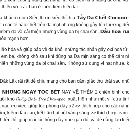
thiệu với các bạn ở thời điểm hiện tại.
h ơiiuu Siêu thơm siêu thích ạ 𝗧𝗮̂̉𝘆 𝗗𝗮 𝗖𝗵𝗲̂́𝘁 𝗖𝗼𝗰𝗼𝗼
àm sạch các tế bào chết trên da mặt nhưng không gây tổn thương đến l
 mềm da và cải thiện những vùng da bị chai sần. 𝗗𝗮̂̀𝘂 𝗵𝗼𝗮
khỏe mạnh hơn.
ốt, chống lão hóa và giúp bảo vệ da khỏi những tác nhân gây oxi ho
 𝐥𝐚𝐤 Da mịn màng như em bé, không khô sau khi dùng na Da mịn sáng có
hiện những vùng da bị chai sần. Không sử dụng vi hạt nhựa, 
ắk Lắk rất rất dễ chịu mang cho bạn cảm giác thư thái sau nh
𝗡𝗛 𝗖𝗛𝗢 𝗡𝗛𝗨̛̃𝗡𝗚 𝗡𝗚𝗔̀𝗬 𝗧𝗢́𝗖 𝗕𝗘̂́𝗧 NAY VỀ THÊM 2 chiế
𝓖𝓲𝓻𝓵𝔃 𝓞𝓷𝓵𝔂 𝓓𝓻𝔂 𝓢𝓱𝓪𝓶𝓹𝓸𝓸, xuất hiện như một vị “cứu
bột nâu ưu việc, giúp tóc phồng dày x2 >> thích hợp cho các nàng tó
kiềm dầu cao, kết cấu hạt bột vàng sáng >> thích hợp team nhuộm 
ức thì, giúp mái tóc trông dày như gấp đôi và dễ dàng tạo kiể