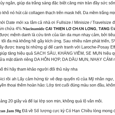
 ngân, giúp da trắng sáng đặc biệt căng mịn tràn đầy sức sốn
̀o khô nó hút cái collagen thạch trên mask hết. Da mềm trắng mị
 xa lắm cả nhà ơi Fullsize / Minisize / Travelsize đầy đủ luôn nè 𝐒𝐮
𝐚𝐜𝐢𝐧𝐚𝐦𝐢𝐝𝐞 𝗖𝗔̉𝗜 𝗧𝗛𝗜𝗘̣̂𝗡 𝗟𝗢̂̃ 𝗖𝗛𝐀̂𝗡 𝗟𝗢̂𝗡𝗚, 𝗧𝗔̆𝗡
 mệnh danh là cứu tinh của làn da mụn nhạy cảm, bởi tiêu c
n tối đa mà không hề gây kích ứng. Sau nhiều năm phát triển, 
 được trang bị những gì để cạnh tranh với Laroche-Posay Ef
id giúp tăng hiệu quả SẠCH SÂU, KHÁNG VIÊM, SE MỤN hiệu
ữa rửa mặt dành riêng DA HỖN HỢP, DA DẦU MỤN, NHẠY CẢM 
 thì hãy tham khảo người đối thủ này nha
 HOTHIT sẵn tại Bici rồi ah Lấy cảm hứng từ vẻ đẹp quyến rũ của Mỹ nhân ng
huyền thoại thêm hoàn hảo: Lớp tint cuối đúng màu son đầu, k
oảng 20 giây và để lại lớp son mịn, không quá lộ vân môi.
𝐚𝐟𝐨𝐜𝐞𝐚𝐧 𝐉𝐚𝐦 𝟓𝟎𝐠 Đã về Số lượng cực kỳ Có Hạn Chiều lòn