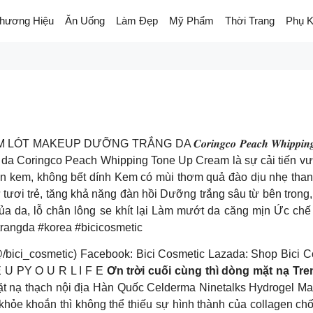
hương Hiệu
Ăn Uống
Làm Đẹp
Mỹ Phẩm
Thời Trang
Phụ K
LÓT MAKEUP DƯỠNG TRẮNG DA 𝑪𝒐𝒓𝒊𝒏𝒈𝒄𝒐 𝑷𝒆𝒂𝒄𝒉 𝑾𝒉𝒊𝒑𝒑𝒊𝒏𝒈
a Coringco Peach Whipping Tone Up Cream là sự cải tiến vượt
ân kem, không bết dính Kem có mùi thơm quả đào dịu nhẹ thanh
i sự tươi trẻ, tăng khả năng đàn hồi Dưỡng trắng sâu từ bên tro
 da, lỗ chân lông se khít lại Làm mướt da căng mịn Ức chế s
angda #korea #bicicosmetic
/bici_cosmetic) Facebook: Bici Cosmetic Lazada: Shop Bici 
E U PY O U R L I F E
Ơn trời cuối cùng thì dòng mặt nạ Tre
̣̆t nạ thạch nội địa Hàn Quốc Celderma Ninetalks Hydrogel Mask Ma
ỏe khoắn thì không thể thiếu sự hình thành của collagen chống 