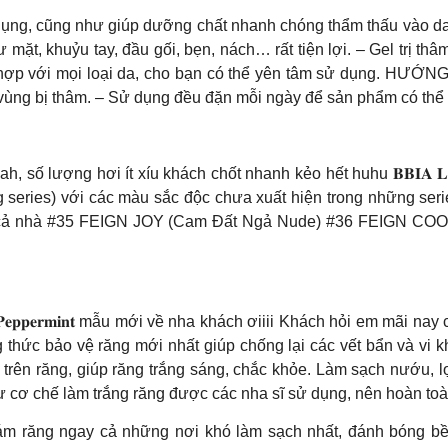
 dụng, cũng như giúp dưỡng chất nhanh chóng thẩm thấu vào da
 mặt, khuỷu tay, đầu gối, bẹn, nách… rất tiện lợi. – Gel trị 
thích hợp với mọi loại da, cho bạn có thể yên tâm sử dụng. 
ùng bị thâm. – Sử dụng đều đặn mỗi ngày để sản phẩm có thể p
 số lượng hơi ít xíu khách chốt nhanh kẻo hết huhu 𝐁𝐁𝐈𝐀 𝐋ast 
series) với các màu sắc độc chưa xuất hiện trong những series
 thu” nha cả nhà #35 FEIGN JOY (Cam Đất Ngả Nude) #36 FEI
𝐕𝐢𝐛𝐫𝐚𝐧𝐭 𝐏𝐞𝐩𝐩𝐞𝐫𝐦𝐢𝐧𝐭 mẫu mới về nha khách ơiiii Khách hỏi
 thức bảo vệ răng mới nhất giúp chống lại các vết bẩn và vi 
 trên răng, giúp răng trắng sáng, chắc khỏe. Làm sạch nướu, l
ư cơ chế làm trắng răng được các nha sĩ sử dụng, nên hoàn to
bám răng ngay cả những nơi khó làm sạch nhất, đánh bóng bề