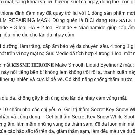
anh tươi mát, sảng khoái và lưu hương suốt cả ngày, đồng thời còn
athione đình đám nay đã quay trở lại với 1 dòng sản phẩm mớ
ING MASK Đừng quên là BICI đang 𝐁𝐈𝐆 𝐒𝐀𝐋𝐄 𝐋𝐄̂𝐍 Đ
ide + 3 loại HA + 2 loại Peptide + Niacinamide giúp cấp ẩm
 liệu, nhẹ dịu cho làn da nhạy cảm
 dưỡng, làm trắng, cấp ẩm bảo vệ da chuyên sâu. 4 trong 1 giúp
t trên vì nay mặt nạ Sur. Medic đã tích hợp 4 trong 1 loại mặt 
𝐒𝐒𝐌𝐄 𝐇𝐄𝐑𝐎𝐈𝐍𝐄 Make Smooth Liquid Eyeliner 2 màu:
này nổi tiếng bền bỉ không lem không trôi rồi ạ, thanh xuân nà
ner tự nhiên và cực kì dễ vẽ. Có khả năng chống thấm nước, bề
m dịu da, không gây kích ứng cho làn da nhạy cảm vùng mắt.
ị thâm thì em này 10 chấm nha các chị yêu ơi Gel trị thâm Secret Key
hần và công dụng – Gel trị thâm Secret Key Snow White Spot
ưỡng ẩm, làm mềm những vùng da thâm sạm, để da luôn mịn mà
của các hắc sắc tố trên da, giảm thâm sạm, làm đều màu và dưỡ