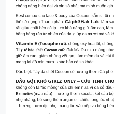
chống nắng hiện đại và xịn sò nhất mà mình muốn giới 
Best combo cho face & body của Cocoon sẵn sl rồi nha khác
thể sử dụng ) Thành phần: 𝗖𝗮̀ 𝗽𝗵𝗲̂ Đ𝗮̆𝗸 𝗟𝗮̆𝗸: l
rất giàu chất béo có lợi, có khả năng giữ ẩm cao, làm
bằng hàng rào tự nhiên của da, giúp da mượt mà và 
𝗩𝗶𝘁𝗮𝗺𝗶𝗻 𝗘 (𝗧𝗼𝗰𝗼𝗽𝗵𝗲𝗿𝗼𝗹): chống oxy hóa t
𝐓𝐚̂̉𝐲 𝐭𝐞̂́ 𝐛𝐚̀𝐨 𝐜𝐡𝐞̂́𝐭 𝐂𝐨𝐜𝐨𝐨𝐧 𝐜𝐚𝐟𝐞 đ𝐚
giữ ẩm cao, giảm những vết rạn, làm mềm da và cải t
mang lại độ mịn mượt khác hẳn cá sp khác
Đặc biệt. Tẩy da chết Cocoon có hương thơm Cà phê Đ
𝗗𝗔̂̀𝗨 𝗚𝗢̣̂𝗜 𝗞𝗛𝗢̂ 𝗚𝗜𝗥𝗟𝗭 𝗢𝗡𝗟𝗬 – 𝗖𝗨̛́𝗨 𝗧
không còn là “ác mộng” của chị em nữa vì đã có dầu gội khô 
𝐁𝐫𝐮𝐧𝐞𝐭𝐭𝐞𝐬 (màu nâu) – hương thơm socola, kết câu 
nhẹ nhàng, bổ sung thêm argan oil chiều lòng tóc nhuộm, 
– hương thơm dịu nhẹ, mang tóc vào nếp và bồng bềnh t