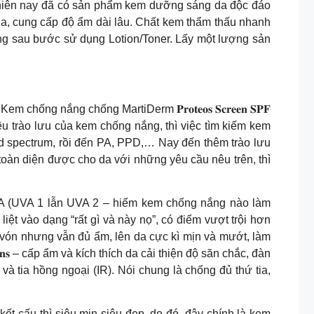
ự nhiên nay đã có sản phẩm kem dưỡng sáng da độc đáo
da, cung cấp độ ẩm dài lâu. Chất kem thẩm thấu nhanh
𝐦 Dùng sau bước sử dụng Lotion/Toner. Lấy một lượng sản
 chống nắng chống MartiDerm 𝐏𝐫𝐨𝐭𝐞𝐨𝐬 𝐒𝐜𝐫𝐞𝐞𝐧 𝐒𝐏𝐅
hiêu trào lưu của kem chống nắng, thì việc tìm kiếm kem
 spectrum, rồi đến PA, PPD,… Nay đến thêm trào lưu
àn diện được cho da với những yêu cầu nêu trên, thì
phổ cả UVA (UVA 1 lẫn UVA 2 – hiếm kem chống nắng nào làm
 vào dạng “rất gì và này nọ”, có điểm vượt trội hơn
 không vón nhưng vẫn đủ ẩm, lên da cực kì mịn và mướt, làm
𝐧𝐬 – cấp ẩm và kích thích da cải thiện độ săn chắc, đàn
 tia hồng ngoại (IR). Nói chung là chống đủ thứ tia,
 và kết cấu thì siêu mịn siêu đẹp, do đó, đây chính là kem