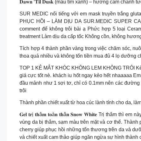
𝐃𝐚𝐰𝐧 ‘𝐓𝐢𝐥 𝐃𝐮𝐬𝐤 (màu tím xanh) – hương cam ch
SUR MEDIC nổi tiếng với em mask truyền trắng glut
PHỤC HỒI – LÀM DỊU DA SUR.MEDIC SUPER CALM REPAIR
comment để không trôi bài ạ Phức hợp 5 loại Ceram
treatment Làm dịu da cấp tốc Không cồn, không hương
Tích hợp 4 thành phần vàng trong việc chăm sóc, nuôi
thoa quá nhiều và không tốn tiền mua đủ 4 lọ dưỡng chấ
TOP 1 KẺ MẮT KHÓC KHÔNG LEM KHÔNG TRÔI Kẻ mắt 𝐊𝐈
giá cực tốt nè. khách iu hốt ngay kẻo hết nhaaaaa Em 
đầu mảnh như 1 sợi tơ, chỉ có 0.1mm nên các đường li
trôi
Thành phần chiết xuất từ hoa cúc lành tính cho da, là
𝐆𝐞𝐥 𝐭𝐫ị 𝐭𝐡â𝐦 𝐭𝐨à𝐧 𝐭𝐡â𝐧 𝐒𝐧𝐨𝐰 𝐖𝐡𝐢𝐭𝐞 Tr
vùng da bị thâm, sạm màu trên mặt và cơ thể. Thành p
cherry giúp phục hồi những tổn thương trên da và d
và chiết xuất cam thảo giúp ngăn ngừa sự hình thành 