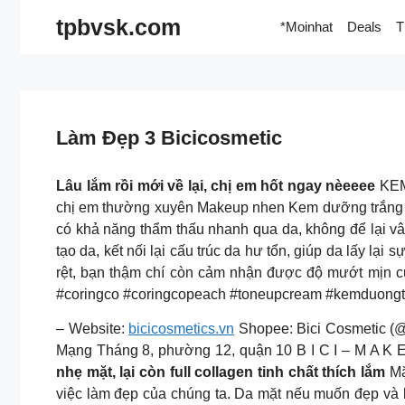
Skip
tpbvsk.com
*Moinhat
Deals
T
to
content
Làm Đẹp 3 Bicicosmetic
Lâu lắm rồi mới về lại, chị em hốt ngay nèeeee
KEM 
chị em thường xuyên Makeup nhen Kem dưỡng trắng d
có khả năng thẩm thấu nhanh qua da, không để lại v
tạo da, kết nối lại cấu trúc da hư tổn, giúp da lấy lạ
rệt, bạn thậm chí còn cảm nhận được độ mướt mịn của
#coringco #coringcopeach #toneupcream #kemduongtr
– Website:
bicicosmetics.vn
Shopee: Bici Cosmetic (@
Mạng Tháng 8, phường 12, quận 10 B I C I – M A K 
nhẹ mặt, lại còn full collagen tinh chất thích lắm
Ma
việc làm đẹp của chúng ta. Da mặt nếu muốn đẹp và kh