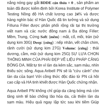
nắng nóng gay gắt 𝐁𝐃𝐃𝐄 𝐜𝐚̣̆𝐧 𝐭𝐡𝐮̛̀𝐚 = 𝟎 , sản phẩm an
toàn đã được kiểm định bởi Korea Institute of Polymer
Testing Nồng độ HA chất lượng cao 𝟐𝟒% và được
hàng nghìn bác sĩ Hàn Quốc đã tin tưởng và sử dụng
Filluna Filler được phân phối rộng rãi tại thị trường
việt nam và các nước đông nam á Ba dòng Filler:
Mềm, Trung, Cứng 𝐒𝐨𝐟𝐭: (𝐦𝐞̂̀𝐦) : mắt, cổ, môi, trán (sử
dụng kim 30G) 𝐃𝐞𝐞𝐩: (𝐜𝐮̛́𝐧𝐠) : nếp nhăn, vết chân chim,
rãnh cười (sử dụng kim 27G) 𝐕𝐨𝐥𝐮𝐦𝐞: (𝐜𝐮̛́𝐧𝐠) : thái
dương, cằm, mũi (sử dụng kim 25G) SỰ LỰA CHỌN
THÔNG MINH CỦA PHÁI ĐẸP VỀ LIỆU PHÁP CĂNG
BÓNG DA. Mất tự tin vì làn da kém sắc, sạm màu, nhìn
thiếu sức sống. Aqua Aribell PN sẽ là “cứu cánh” cho
làn da của bạn! Với công thức độc đáo từ PN cá hồi
cao cấp và HA tinh khiết được Hàn Quốc chứng nhận.
Aqua Aribell PN không chỉ giúp da căng bóng mà còn
tăng sinh tế bào chống lão hóa da, cải thiện làn da
sạm màu. Hiệu quả ngay lập tức sau khi tiêm Giúp