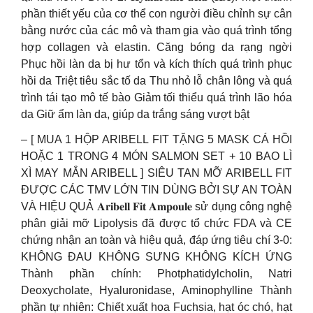
phần thiết yếu của cơ thể con người điều chỉnh sự cân
bằng nước của các mô và tham gia vào quá trình tổng
hợp collagen và elastin. Căng bóng da rạng ngời
Phục hồi làn da bị hư tổn và kích thích quá trình phục
hồi da Triệt tiêu sắc tố da Thu nhỏ lỗ chân lông và quá
trình tái tạo mô tế bào Giảm tối thiểu quá trình lão hóa
da Giữ ẩm làn da, giúp da trắng sáng vượt bật
– [ MUA 1 HỘP ARIBELL FIT TẶNG 5 MASK CÁ HỒI
HOẶC 1 TRONG 4 MÓN SALMON SET + 10 BAO LÌ
XÌ MAY MẮN ARIBELL ] SIÊU TAN MỠ ARIBELL FIT
ĐƯỢC CÁC TMV LỚN TIN DÙNG BỞI SỰ AN TOÀN
VÀ HIỆU QUẢ 𝐀𝐫𝐢𝐛𝐞𝐥𝐥 𝐅𝐢𝐭 𝐀𝐦𝐩𝐨𝐮𝐥𝐞 sử dụng công nghệ
phân giải mỡ Lipolysis đã được tổ chức FDA và CE
chứng nhận an toàn và hiệu quả, đáp ứng tiêu chí 3-0:
KHÔNG ĐAU KHÔNG SƯNG KHÔNG KÍCH ỨNG
Thành phần chính: Photphatidylcholin, Natri
Deoxycholate, Hyaluronidase, Aminophylline Thành
phần tự nhiên: Chiết xuất hoa Fuchsia, hạt óc chó, hạt