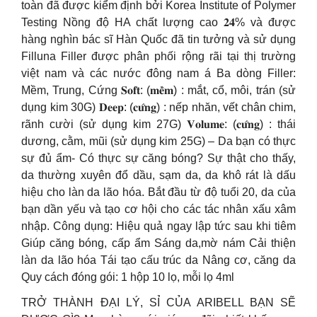
toàn đã được kiểm định bởi Korea Institute of Polymer
Testing Nồng độ HA chất lượng cao 𝟐𝟒% và được
hàng nghìn bác sĩ Hàn Quốc đã tin tưởng và sử dụng
Filluna Filler được phân phối rộng rãi tại thị trường
việt nam và các nước đông nam á Ba dòng Filler:
Mềm, Trung, Cứng 𝐒𝐨𝐟𝐭: (𝐦𝐞̂̀𝐦) : mắt, cổ, môi, trán (sử
dụng kim 30G) 𝐃𝐞𝐞𝐩: (𝐜𝐮̛́𝐧𝐠) : nếp nhăn, vết chân chim,
rãnh cười (sử dụng kim 27G) 𝐕𝐨𝐥𝐮𝐦𝐞: (𝐜𝐮̛́𝐧𝐠) : thái
dương, cằm, mũi (sử dụng kim 25G) – Da bạn có thực
sự đủ ẩm- Có thực sự căng bóng? Sự thật cho thấy,
da thường xuyên đổ dầu, sạm da, da khô rát là dấu
hiệu cho làn da lão hóa. Bắt đầu từ độ tuổi 20, da của
bạn dần yếu và tạo cơ hội cho các tác nhân xấu xâm
nhập. Công dụng: Hiệu quả ngay lập tức sau khi tiêm
Giúp căng bóng, cấp ẩm Sáng da,mờ nám Cải thiện
làn da lão hóa Tái tạo cấu trúc da Nâng cơ, căng da
Quy cách đóng gói: 1 hộp 10 lọ, mỗi lọ 4ml
TRỞ THÀNH ĐẠI LÝ, SỈ CỦA ARIBELL BẠN SẼ