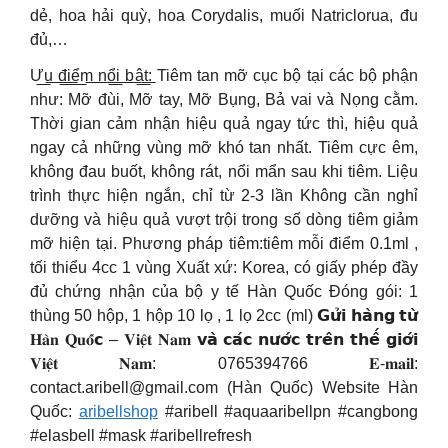
dẻ, hoa hải quỳ, hoa Corydalis, muối Natriclorua, đu
đủ,…
Ư͟u͟ ͟đ͟i͟ể͟m͟ ͟n͟ổ͟i͟ ͟b͟ậ͟t͟: Tiêm tan mỡ cục bộ tại các bộ phận
như: Mỡ đùi, Mỡ tay, Mỡ Bụng, Bả vai và Nọng cằm.
Thời gian cảm nhận hiệu quả ngay tức thì, hiệu quả
ngay cả những vùng mỡ khó tan nhất. Tiêm cực êm,
không đau buốt, không rát, nổi mẩn sau khi tiêm. Liệu
trình thực hiện ngắn, chỉ từ 2-3 lần Không cần nghỉ
dưỡng và hiệu quả vượt trội trong số dòng tiêm giảm
mỡ hiện tại. Phương pháp tiêm:tiêm mỗi điểm 0.1ml ,
tối thiểu 4cc 1 vùng Xuất xứ: Korea, có giấy phép đầy
đủ chứng nhận của bộ y tế Hàn Quốc Đóng gói: 1
thùng 50 hộp, 1 hộp 10 lọ , 1 lọ 2cc (ml) 𝗚𝘂̛̉𝗶 𝗵𝗮̀𝗻𝗴 𝘁𝘂̛̀
𝐇𝐚̀𝐧 𝐐𝐮𝐨̂́𝗰 – 𝐕𝐢𝐞̣̂𝐭 𝐍𝐚𝐦 𝘃𝗮̀ 𝗰𝗮́𝗰 𝗻𝘂̛𝗼̛́𝗰 𝘁𝗿𝗲̂𝗻 𝘁𝗵𝗲̂́ 𝗴𝗶𝗼̛́𝗶
𝐕𝐢𝐞̣̂𝐭 𝐍𝐚𝐦: 0765394766 𝐄-𝐦𝐚𝐢𝐥:
contact.aribell@gmail.com
(Hàn Quốc) Website Hàn
Quốc:
aribellshop
#aribell #aquaaribellpn #cangbong
#elasbell #mask #aribellrefresh