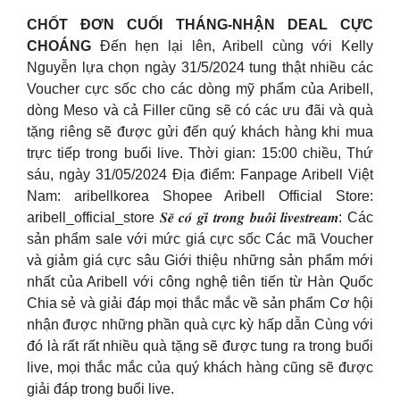
CHỐT ĐƠN CUỐI THÁNG-NHẬN DEAL CỰC
CHOÁNG
Đến hẹn lại lên, Aribell cùng với Kelly
Nguyễn lựa chọn ngày 31/5/2024 tung thật nhiều các
Voucher cực sốc cho các dòng mỹ phẩm của Aribell,
dòng Meso và cả Filler cũng sẽ có các ưu đãi và quà
tặng riêng sẽ được gửi đến quý khách hàng khi mua
trực tiếp trong buổi live. Thời gian: 15:00 chiều, Thứ
sáu, ngày 31/05/2024 Địa điểm: Fanpage Aribell Việt
Nam: aribellkorea Shopee Aribell Official Store:
aribell_official_store 𝑺𝒆̃ 𝒄𝒐́ 𝒈𝒊̀ 𝒕𝒓𝒐𝒏𝒈 𝒃𝒖𝒐̂̉𝒊 𝒍𝒊𝒗𝒆𝒔𝒕𝒓𝒆𝒂𝒎: Các
sản phẩm sale với mức giá cực sốc Các mã Voucher
và giảm giá cực sâu Giới thiệu những sản phẩm mới
nhất của Aribell với công nghệ tiên tiến từ Hàn Quốc
Chia sẻ và giải đáp mọi thắc mắc về sản phẩm Cơ hội
nhận được những phần quà cực kỳ hấp dẫn Cùng với
đó là rất rất nhiều quà tặng sẽ được tung ra trong buổi
live, mọi thắc mắc của quý khách hàng cũng sẽ được
giải đáp trong buổi live.