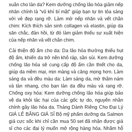
xuân cho làn da? Kem dưỡng chống lão hóa giảm nếp
nhăn chính là “vũ khí bí mật” giúp bạn tự tin tỏa sáng
với vẻ đẹp rạng rỡ. Làm mờ nếp nhăn và vết chân
chim: Kích thích sản sinh collagen và elastin, giúp da
săn chắc, đàn hồi, từ đó làm giảm thiểu sự xuất hiện
của nếp nhăn và vết chân chim.
Cải thiện độ ẩm cho da: Da lão hóa thường thiếu hụt
độ ẩm, khiến da trở nên khô ráp, sần sùi. Kem dưỡng
chống lão hóa sẽ cung cấp độ ẩm cần thiết cho da,
giúp da mềm mại, mịn màng và căng mọng hơn. Làm
sáng da và đều màu da: Làm sáng da, mờ thâm nám
và tàn nhang, cho bạn làn da đều màu và rạng rỡ.
Chống oxy hóa: Kem dưỡng chống lão hóa giúp bảo
vệ da khỏi tác hại của các gốc tự do, nguyên nhân
chính gây lão hóa da. Tháng Dành Riêng Cho Đại Lý
GIÁ LẺ BẰNG GIÁ SỈ Bộ mỹ phẩm dưỡng da Salmon
giá cực sốc khi chỉ cần mua 50 set đã nhận được giá
sỉ cho các đại lý muốn mở rộng hàng hóa. Nhằm hỗ