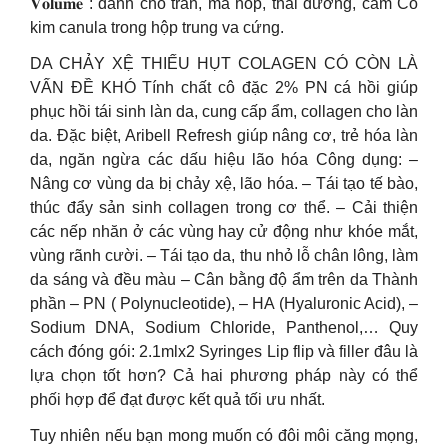
𝐕𝐨𝐥𝐮𝐦𝐞 : dành cho trán, má hóp, thái dương, cằm Có
kim canula trong hộp trung va cứng.
DA CHẢY XỆ THIẾU HỤT COLAGEN CÓ CÒN LÀ
VẤN ĐỀ KHÓ Tính chất cô đặc 2% PN cá hồi giúp
phục hồi tái sinh làn da, cung cấp ẩm, collagen cho làn
da. Đặc biệt, Aribell Refresh giúp nâng cơ, trẻ hóa làn
da, ngăn ngừa các dấu hiệu lão hóa Công dụng: –
Nâng cơ vùng da bị chảy xệ, lão hóa. – Tái tạo tế bào,
thúc đẩy sản sinh collagen trong cơ thể. – Cải thiện
các nếp nhăn ở các vùng hay cử động như khóe mắt,
vùng rãnh cười. – Tái tạo da, thu nhỏ lỗ chân lông, làm
da sáng và đều màu – Cân bằng độ ẩm trên da Thành
phần – PN ( Polynucleotide), – HA (Hyaluronic Acid), –
Sodium DNA, Sodium Chloride, Panthenol,… Quy
cách đóng gói: 2.1mlx2 Syringes Lip flip và filler đâu là
lựa chọn tốt hơn? Cả hai phương pháp này có thể
phối hợp để đạt được kết quả tối ưu nhất.
Tuy nhiên nếu bạn mong muốn có đôi môi căng mọng,