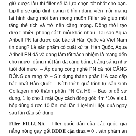
giữ được lâu thì filler sẽ là lựa chọn tốt nhất cho bạn.
Lip flip sẽ giúp định dạng rõ hình dạng viền môi, mang
lại hình dạng môi bạn mong muốn Filler sẽ giúp môi
tăng thể tích và trở nên căng mọng. Đồng thời tạo
được nhiều phong cách môi khác nhau. Tại sao Aqua
Aribell PN lại được các bác sĩ Hàn Quốc và Việt Nam
tin dùng? Là sản phẩm có xuất xứ tại Hàn Quốc, Aqua
Aribell PN đã và đang làm tốt trách nhiệm là mang đến
cho người dùng một làn da căng bóng, trắng sáng như
tuổi đôi mươi – Áp dụng công nghệ PN cá hồi CĂNG
BÓNG da rạng rỡ – Sử dụng thành phần HA cao cấp
bậc nhất Hàn Quốc – Kích thích quá trình tự sản sinh
Collagen nhờ thành phần PN Cá Hồi – Bao bì dễ sử
dụng, 1 lọ cho 1 mặt Quy cách đóng gói: 4ml*10vials 1
hộp dùng được 10 lần, mỗi lần 1 lọ/4ml Hiệu quả ngay
sau lần đầu sử dụng
𝐅𝐢𝐥𝐥𝐞𝐫 𝐅𝐈𝐋𝐋𝐔𝐍𝐀 – filler quốc dân của các quốc gia
nắng nóng gay gắt 𝐁𝐃𝐃𝐄 𝐜𝐚̣̆𝐧 𝐭𝐡𝐮̛̀𝐚 = 𝟎 , sản phẩm an