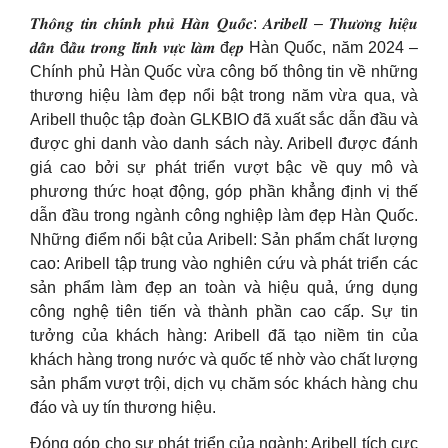
𝑻𝒉𝒐̂𝒏𝒈 𝒕𝒊𝒏 𝒄𝒉𝒊́𝒏𝒉 𝒑𝒉𝒖̉ 𝑯𝒂̀𝒏 𝑸𝒖𝒐̂́𝒄: 𝑨𝒓𝒊𝒃𝒆𝒍𝒍 – 𝑻𝒉𝒖̛𝒐̛𝒏𝒈 𝒉𝒊𝒆̣̂𝒖
𝒅𝒂̂̃𝒏 đ𝒂̂̀𝒖 𝒕𝒓𝒐𝒏𝒈 𝒍𝒊̃𝒏𝒉 𝒗𝒖̛̣𝒄 𝒍𝒂̀𝒎 đ𝒆̣𝒑 Hàn Quốc, năm 2024 –
Chính phủ Hàn Quốc vừa công bố thông tin về những
thương hiệu làm đẹp nổi bật trong năm vừa qua, và
Aribell thuộc tập đoàn GLKBIO đã xuất sắc dẫn đầu và
được ghi danh vào danh sách này. Aribell được đánh
giá cao bởi sự phát triển vượt bậc về quy mô và
phương thức hoạt động, góp phần khẳng định vị thế
dẫn đầu trong ngành công nghiệp làm đẹp Hàn Quốc.
Những điểm nổi bật của Aribell: Sản phẩm chất lượng
cao: Aribell tập trung vào nghiên cứu và phát triển các
sản phẩm làm đẹp an toàn và hiệu quả, ứng dụng
công nghệ tiên tiến và thành phần cao cấp. Sự tin
tưởng của khách hàng: Aribell đã tạo niềm tin của
khách hàng trong nước và quốc tế nhờ vào chất lượng
sản phẩm vượt trội, dịch vụ chăm sóc khách hàng chu
đáo và uy tín thương hiệu.
Đóng góp cho sự phát triển của ngành: Aribell tích cực