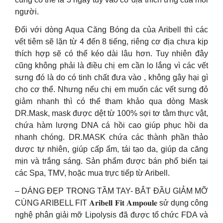
người.
Đối với dòng Aqua Căng Bóng da của Aribell thì các
vết tiêm sẽ lặn từ 4 đến 8 tiếng, riêng cơ địa chưa kịp
thích hợp sẽ có thể kéo dài lâu hơn. Tuy nhiên đây
cũng không phải là điều chị em cần lo lắng vì các vết
sưng đó là do có tinh chất đưa vào , không gây hại gì
cho cơ thể. Nhưng nếu chị em muốn các vết sưng đỏ
giảm nhanh thì có thể tham khảo qua dòng Mask
DR.Mask, mask được dệt từ 100% sợi tơ tằm thực vật,
chứa hàm lượng DNA cá hồi cao giúp phục hồi da
nhanh chóng. DR.MASK chứa các thành phần thảo
dược tự nhiên, giúp cấp ẩm, tái tạo da, giúp da căng
mịn và trắng sáng. Sản phẩm được bán phổ biến tại
các Spa, TMV, hoặc mua trực tiếp từ Aribell.
– DÁNG ĐẸP TRONG TẦM TAY- BẮT ĐẦU GIẢM MỠ
CÙNG ARIBELL FIT 𝐀𝐫𝐢𝐛𝐞𝐥𝐥 𝐅𝐢𝐭 𝐀𝐦𝐩𝐨𝐮𝐥𝐞 sử dụng công
nghệ phân giải mỡ Lipolysis đã được tổ chức FDA và