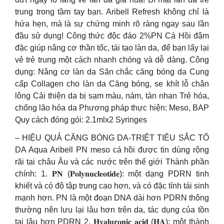
trung trong tầm tay bạn. Aribell Refresh không chỉ là
hứa hẹn, mà là sự chứng minh rõ ràng ngay sau lần
đầu sử dụng! Công thức độc đáo 2%PN Cá Hồi đậm
đặc giúp nâng cơ thần tốc, tái tạo làn da, để bạn lấy lại
vẻ trẻ trung một cách nhanh chóng và dễ dàng. Công
dụng: Nâng cơ làn da Săn chắc căng bóng da Cung
cấp Collagen cho làn da Căng bóng, se khít lỗ chân
lông Cải thiện da bị sạm màu, nám, tàn nhan Trẻ hóa,
chống lão hóa da Phương pháp thực hiện: Meso, BAP
Quy cách đóng gói: 2.1mlx2 Syringes
– HIỆU QUẢ CĂNG BÓNG DA-TRIỆT TIÊU SẮC TỐ
DA Aqua Aribell PN meso cá hồi được tin dùng rộng
rãi tại châu Âu và các nước trên thế giới Thành phần
chính: 1. 𝐏𝐍 (𝐏𝐨𝐥𝐲𝐧𝐮𝐜𝐥𝐞𝐨𝐭𝐢𝐝𝐞): một dạng PDRN tinh
khiết và có độ tập trung cao hơn, và có đặc tính tái sinh
mạnh hơn. PN là một đoạn DNA dài hơn PDRN thông
thường nên lưu lại lâu hơn trên da, tác dụng của tồn
tại lâu hơn PDRN 2. 𝐇𝐲𝐚𝐥𝐮𝐫𝐨𝐧𝐢𝐜 𝐚𝐜𝐢𝐝 (𝐇𝐀): một thành