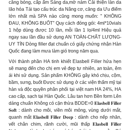
căng bóng, cấp ẩm Sáng da,mờ nám Cải thiện làn da
lão hóa Tái tạo cấu trúc da Nâng cơ, căng da Ưu điểm
lớn nhất mà SPA nào cũng mong muốn: ” KHÔNG
ĐAU, KHÔNG BUỐT” Quy cách đóng gói: 4ml*10vials
1 hộp dùng được 10 lần, mỗi lần 1 lọ/4ml Hiệu quả
ngay sau lần đầu sử dụng AN TOÀN-CHẤT LƯỢNG-
UY TÍN Dòng filler đạt chuẩn có giấy chứng nhận Hàn
Quốc đang làm mưa làm gió trong năm qua.
Với thành phần HA tinh khiết Elasbell Filler hứa hẹn
sẽ mang đến cho chị em vẻ đẹp tự nhiên, an toàn, êm
ái khi sử dụng. Sản phẩm KHÔNG gây khó chịu, cộm,
bầm, sưng, buốt Được sử dụng ở các viện thẩm mỹ tại
hàn và độc quyền phân phối tại việt nam HA 24%, HA
cao cấp, sạch tại Hàn Quốc. Lâu tan hơn Bền form Lên
dáng chuẩn Không có cặn thừa BDDE=0 𝐄𝐥𝐚𝐬𝐛𝐞𝐥𝐥 𝐅𝐢𝐥𝐥𝐞𝐫
𝐒𝐨𝐟𝐭 : dành cho môi, viền môi mỏng, vùng dưới mắt,
quanh mắt 𝐄𝐥𝐚𝐬𝐛𝐞𝐥𝐥 𝐅𝐢𝐥𝐥𝐞𝐫 𝐃𝐞𝐞𝐩 : dành cho nếp nhăn,
vết chân chim, rãnh cười, mũi thấp 𝐄𝐥𝐚𝐬𝐛𝐞𝐥𝐥 𝐅𝐢𝐥𝐥𝐞𝐫