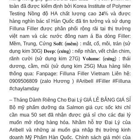
toàn đã được kiểm định bởi Korea Institute of Polymer
Testing Nồng độ HA chất lượng cao 𝟐𝟒% và được
hàng nghìn bác sĩ Hàn Quốc đã tin tưởng và sử dụng
Filluna Filler được phân phối rộng rãi tại thị trường
việt nam và các nước đông nam á Ba dòng Filler:
Mềm, Trung, Cứng 𝐒𝐨𝐟𝐭: (𝐦𝐞̂̀𝐦) : mắt, cổ, môi, trán (sử
dụng kim 30G) 𝐃𝐞𝐞𝐩: (𝐜𝐮̛́𝐧𝐠) : nếp nhăn, vết chân chim,
rãnh cười (sử dụng kim 27G) 𝐕𝐨𝐥𝐮𝐦𝐞: (𝐜𝐮̛́𝐧𝐠) : thái
dương, cằm, mũi (sử dụng kim 25G) Mua hàng liên
thông qua: Fanpage: Filluna Filler Vietnam Liên hệ:
0909506809 (zalo Hương ) #Aribell #Filler #Filluna
#chaylamday
– Tháng Dành Riêng Cho Đại Lý GIÁ LẺ BẰNG GIÁ SỈ
Bộ mỹ phẩm dưỡng da Salmon giá cực sốc khi chỉ
cần mua 50 set đã nhận được giá sỉ cho các đại lý
muốn mở rộng hàng hóa. Nhằm hỗ trợ Đại Lý của
Aribell và những ai muốn gia nhập thị trường kinh
doanh Mỹ Phẩm Hàn Quốc. Chính sách giá mới của