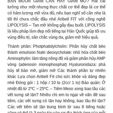
BẠN MUỐN GIẢM CÂN HAY GIẢM MỠ? Hai cái
tưởng như một nhưng thực chất cơ thể đẹp là cơ thể
có hàm lượng mỡ vừa đủ, nếu bạn nghĩ số cân nhẹ là
tốt thì chưa chắc đâu nhé Aribell FIT với công nghệ
LIPOLYSIS – Tan mỡ không gây đau buốt. LIPOLYSIS
là liệu pháp làm đẹp nổi tiếng tại Hàn Quốc giúp tối ưu
vùng điều trị, săn chắc vùng da, giảm mỡ hiệu quả.
Thành phần: Photphatidylcholin: Phân hủy chất béo
thành emulsion Natri deoxycholate: nhũ hóa chất béo
Aminophylin: làm tăng nồng độ và giảm phân hủy AMP
vòng (adenosin monophosphat) Hyaluronidaza: phá
hủy tế bào mỡ, giảm mỡ Các thành phần tự nhiên
khác Lựa chọn Aribell Fit cho sức khỏe và dáng đẹp
nhé Đóng gói : 1 hộp / 10 lọ (2cc/ 1 lọ) Bảo quản: Ở
nhiệt độ từ 2ºC ~ 25ºC – Tiêm Meso xong bao lâu các
vết sưng sẽ lặn? Nhiều chị em lo ngại về vấn đề sau
tiêm, các vết sưng có lặn hay không, bao lâu thì lặn?
Các vết tiêm sẽ lặn trung bình từ sau 8 tiếng hoặc
cũng có thể là 3 ngày tùy vào cơ địa thích ứng của mỗi