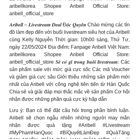
aribellkorea Shopee Aribell Official Store:
aribell_official_store
𝑨𝒓𝒊𝒃𝒆𝒍𝒍 – 𝑳𝒊𝒗𝒆𝒔𝒕𝒓𝒆𝒂𝒎 𝑫𝒆𝒂𝒍 Đ𝒐̣̂𝒄 𝑸𝒖𝒚𝒆̂̀𝒏 Chào mừng các tín
đồ làm đẹp đến với buổi livestream siêu hot của Aribell
cùng Kelly Nguyễn Thời gian: 10h00 sáng, Thứ Tư,
ngày 22/05/2024 Địa điểm: Fanpage Aribell Việt Nam:
aribellkorea Shopee Aribell Official Store:
aribell_official_store 𝑺𝒆̃ 𝒄𝒐́ 𝒈𝒊̀ 𝒕𝒓𝒐𝒏𝒈 𝒃𝒖𝒐̂̉𝒊 𝒍𝒊𝒗𝒆𝒔𝒕𝒓𝒆𝒂𝒎: Các
sản phẩm sale với mức giá cực sốc Các mã Voucher
và giảm giá cực sâu Giới thiệu những sản phẩm mới
nhất của Aribell với công nghệ tiên tiến từ Hàn Quốc
Chia sẻ và giải đáp mọi thắc mắc về sản phẩm Cơ hội
nhận được những phần quà cực kỳ hấp dẫn
Lưu ý: Bạn có thể đặt câu hỏi trong phần bình luận.
Aribell sẽ chọn ngẫu nhiên những người may mắn
nhận được quà tặng #Aribell #Livestream
#MyPhamHanQuoc #BíQuyếtLàmĐẹp #QuàTặng