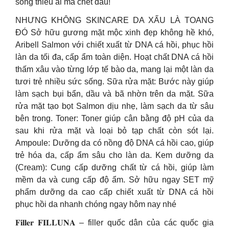
sống thiếu ai mà chết đâu!
NHƯNG KHÔNG SKINCARE DA XẤU LÀ TOANG
ĐÓ Sở hữu gương mặt mộc xinh đẹp không hề khó,
Aribell Salmon với chiết xuất từ DNA cá hồi, phục hồi
làn da tối đa, cấp ẩm toàn diện. Hoạt chất DNA cá hồi
thấm xâu vào từng lớp tế bào da, mang lại một làn da
tươi trẻ nhiều sức sống. Sữa rửa mặt: Bước này giúp
làm sạch bụi bẩn, dầu và bã nhờn trên da mặt. Sữa
rửa mặt tạo bọt Salmon dịu nhẹ, làm sạch da từ sâu
bên trong. Toner: Toner giúp cân bằng độ pH của da
sau khi rửa mặt và loại bỏ tạp chất còn sót lại.
Ampoule: Dưỡng da có nồng độ DNA cá hồi cao, giúp
trẻ hóa da, cấp ẩm sâu cho làn da. Kem dưỡng da
(Cream): Cung cấp dưỡng chất từ cá hồi, giúp làm
mềm da và cung cấp độ ẩm. Sở hữu ngay SET mỹ
phẩm dưỡng da cao cấp chiết xuất từ DNA cá hồi
phục hồi da nhanh chóng ngay hôm nay nhé
𝐅𝐢𝐥𝐥𝐞𝐫 𝐅𝐈𝐋𝐋𝐔𝐍𝐀 – filler quốc dân của các quốc gia