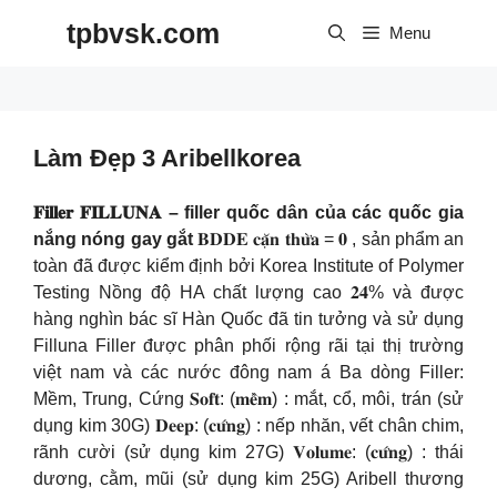
Skip
tpbvsk.com
to
Menu
content
Làm Đẹp 3 Aribellkorea
𝐅𝐢𝐥𝐥𝐞𝐫 𝐅𝐈𝐋𝐋𝐔𝐍𝐀 – filler quốc dân của các quốc gia
nắng nóng gay gắt
𝐁𝐃𝐃𝐄 𝐜𝐚̣̆𝐧 𝐭𝐡𝐮̛̀𝐚 = 𝟎 , sản phẩm an
toàn đã được kiểm định bởi Korea Institute of Polymer
Testing Nồng độ HA chất lượng cao 𝟐𝟒% và được
hàng nghìn bác sĩ Hàn Quốc đã tin tưởng và sử dụng
Filluna Filler được phân phối rộng rãi tại thị trường
việt nam và các nước đông nam á Ba dòng Filler:
Mềm, Trung, Cứng 𝐒𝐨𝐟𝐭: (𝐦𝐞̂̀𝐦) : mắt, cổ, môi, trán (sử
dụng kim 30G) 𝐃𝐞𝐞𝐩: (𝐜𝐮̛́𝐧𝐠) : nếp nhăn, vết chân chim,
rãnh cười (sử dụng kim 27G) 𝐕𝐨𝐥𝐮𝐦𝐞: (𝐜𝐮̛́𝐧𝐠) : thái
dương, cằm, mũi (sử dụng kim 25G) Aribell thương