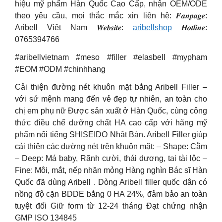
hiệu mỹ phẩm Hàn Quốc Cao Cấp, nhận OEM/ODE
theo yêu cầu, mọi thắc mắc xin liên hệ: 𝑭𝒂𝒏𝒑𝒂𝒈𝒆:
Aribell Việt Nam 𝑾𝒆𝒃𝒔𝒊𝒕𝒆:
aribellshop
𝑯𝒐𝒕𝒍𝒊𝒏𝒆:
0765394766
#aribellvietnam #meso #filler #elasbell #mypham
#EOM #ODM #chinhhang
Cải thiện đường nét khuôn mặt bằng Aribell Filler –
với sứ mệnh mang đến vẻ đẹp tự nhiên, an toàn cho
chị em phụ nữ Được sản xuất ở Hàn Quốc, cùng công
thức điều chế dưỡng chất HA cao cấp với hãng mỹ
phẩm nổi tiếng SHISEIDO Nhật Bản. Aribell Filler giúp
cải thiện các đường nét trên khuôn mặt: – Shape: Cằm
– Deep: Má baby, Rãnh cười, thái dương, tai tài lộc –
Fine: Môi, mắt, nếp nhăn mỏng Hàng nghìn Bác sĩ Hàn
Quốc đã dùng Aribell . Dòng Aribell filler quốc dân có
nồng độ cặn BDDE bằng 0 HA 24%, đảm bảo an toàn
tuyệt đối Giữ form từ 12-24 tháng Đạt chứng nhận
GMP ISO 134845