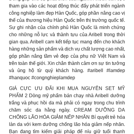
tham gia vào các hoạt động thúc đẩy phát triển ngành
công nghiệp làm đẹp Hàn Quốc, góp phần nâng cao vị
thế của thương hiệu Hàn Quốc trên thị trường quốc tế.
Sự ghi nhận của chính phủ Hàn Quốc là minh chứng
cho những nỗ lực và thành tựu của Aribell trong thời
gian qua. Aribell cam kết tiếp tục mang đến cho khách
hàng những sản phẩm và dịch vụ chất lượng cao nhất,
góp phần nâng tầm vẻ đẹp của phụ nữ Việt Nam và
trên toàn thế giới. Xin chân thành cảm ơn sự tin tưởng
và ủng hộ từ quý khách hàng. #aribell #lamdep
#hanquoc #congnghieplamdep
GIÁ CỰC ƯU ĐÃI KHI MUA NGUYÊN SET MỸ
PHẨM 2 Dòng mỹ phẩm bán chạy nhà Aribell dưỡng
trắng và phục hồi da mà phải có ngay trong chu trình
chăm sóc da hằng ngày. CREAM DƯỠNG DA
CHỐNG LÃO HÓA GIẢM NẾP NHĂN Bí quyết trẻ hóa
làn da với kem dưỡng chống lão hóa giảm nếp nhăn.
Bạn đang tìm kiếm giải pháp để níu giữ tuổi thanh