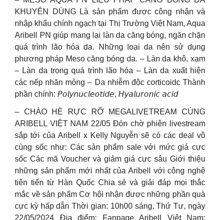
KHUYÊN DÙNG Là sản phẩm được công nhận và
nhập khẩu chính ngạch tại Thị Trường Việt Nam, Aqua
Aribell PN giúp mang lại làn da căng bóng, ngăn chặn
quá trình lão hóa da. Những loại da nên sử dụng
phương pháp Meso căng bóng da. – Làn da khô, xạm
– Làn da trong quá trình lão hóa – Làn da xuất hiện
các nếp nhăn mỏng – Da nhiễm độc corticoidc Thành
phần chính: 𝘗𝘰𝘭𝘺𝘯𝘶𝘤𝘭𝘦𝘰𝘵𝘪𝘥𝘦, 𝘏𝘺𝘢𝘭𝘶𝘳𝘰𝘯𝘪𝘤 𝘢𝘤𝘪𝘥
– CHÀO HÈ RỰC RỠ MEGALIVETREAM CÙNG
ARIBELL VIỆT NAM 22/05 Đón chờ phiên livestream
sắp tới của Aribell x Kelly Nguyễn sẽ có các deal vô
cùng sốc như: Các sản phẩm sale với mức giá cực
sốc Các mã Voucher và giảm giá cực sâu Giới thiệu
những sản phẩm mới nhất của Aribell với công nghệ
tiên tiến từ Hàn Quốc Chia sẻ và giải đáp mọi thắc
mắc về sản phẩm Cơ hội nhận được những phần quà
cực kỳ hấp dẫn Thời gian: 10h00 sáng, Thứ Tư, ngày
22/05/2024 Địa điểm: Fanpage Aribell Việt Nam: