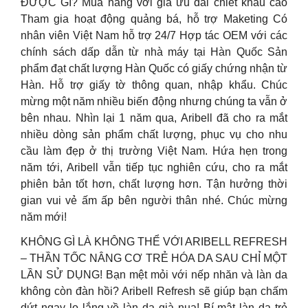
ĐƯỢC GÌ? Mua hàng với giá ưu đãi chiết khấu cao
Tham gia hoạt động quảng bá, hỗ trợ Maketing Có
nhân viên Việt Nam hỗ trợ 24/7 Hợp tác OEM với các
chính sách dấp dẫn từ nhà máy tại Hàn Quốc Sản
phẩm đạt chất lượng Hàn Quốc có giấy chứng nhận từ
Hàn. Hỗ trợ giấy tờ thông quan, nhập khẩu. Chúc
mừng một năm nhiều biến động nhưng chúng ta vẫn ở
bên nhau. Nhìn lại 1 năm qua, Aribell đã cho ra mắt
nhiều dòng sản phẩm chất lượng, phục vụ cho nhu
cầu làm đẹp ở thị trường Việt Nam. Hứa hẹn trong
năm tới, Aribell vẫn tiếp tục nghiên cứu, cho ra mắt
phiên bản tốt hơn, chất lượng hơn. Tận hưởng thời
gian vui vẻ ấm ấp bên người thân nhé. Chúc mừng
năm mới!
KHÔNG GÌ LÀ KHÔNG THỂ VỚI ARIBELL REFRESH
– THẦN TỐC NÂNG CƠ TRẺ HÓA DA SAU CHỈ MỘT
LẦN SỬ DỤNG! Bạn mệt mỏi với nếp nhăn và làn da
không còn đàn hồi? Aribell Refresh sẽ giúp bạn chấm
dứt ngay lo lắng về làn da già nua! Bí mật làn da trẻ