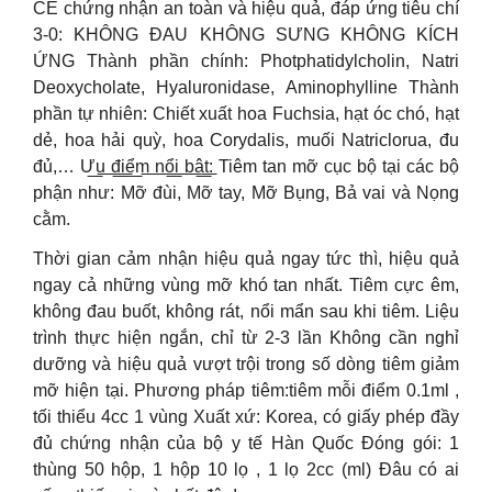
CE chứng nhận an toàn và hiệu quả, đáp ứng tiêu chí
3-0: KHÔNG ĐAU KHÔNG SƯNG KHÔNG KÍCH
ỨNG Thành phần chính: Photphatidylcholin, Natri
Deoxycholate, Hyaluronidase, Aminophylline Thành
phần tự nhiên: Chiết xuất hoa Fuchsia, hạt óc chó, hạt
dẻ, hoa hải quỳ, hoa Corydalis, muối Natriclorua, đu
đủ,… Ư͟u͟ ͟đ͟i͟ể͟m͟ ͟n͟ổ͟i͟ ͟b͟ậ͟t͟: Tiêm tan mỡ cục bộ tại các bộ
phận như: Mỡ đùi, Mỡ tay, Mỡ Bụng, Bả vai và Nọng
cằm.
Thời gian cảm nhận hiệu quả ngay tức thì, hiệu quả
ngay cả những vùng mỡ khó tan nhất. Tiêm cực êm,
không đau buốt, không rát, nổi mẩn sau khi tiêm. Liệu
trình thực hiện ngắn, chỉ từ 2-3 lần Không cần nghỉ
dưỡng và hiệu quả vượt trội trong số dòng tiêm giảm
mỡ hiện tại. Phương pháp tiêm:tiêm mỗi điểm 0.1ml ,
tối thiểu 4cc 1 vùng Xuất xứ: Korea, có giấy phép đầy
đủ chứng nhận của bộ y tế Hàn Quốc Đóng gói: 1
thùng 50 hộp, 1 hộp 10 lọ , 1 lọ 2cc (ml) Đâu có ai