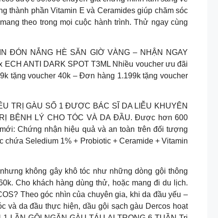
cùng thành phần Vitamin E và Ceramides giúp chăm sóc
 mang theo trong mọi cuộc hành trình. Thử ngay cùng
 TIN ĐÓN NẮNG HÈ SĂN GIỜ VÀNG – NHẬN NGAY
 01 x ECH ANTI DARK SPOT T3ML Nhiều voucher ưu đãi
9k tặng voucher 40k – Đơn hàng 1.199k tặng voucher
ỀU TRỊ GÀU SỐ 1 ĐƯỢC BÁC SĨ DA LIỄU KHUYÊN
 TRỊ BỆNH LÝ CHO TÓC VÀ DA ĐẦU. Được hơn 600
ới: Chứng nhận hiệu quả và an toàn trên đối tượng
c chứa Seledium 1% + Probiotic + Ceramide + Vitamin
iểm nhưng không gây khô tóc như những dòng gội thông
60k. Cho khách hàng dùng thử, hoặc mang đi du lịch.
COS? Theo góc nhìn của chuyên gia, khi da đầu yếu –
c và da đầu thực hiện, dầu gội sạch gàu Dercos hoạt
SAU 1 LẦN GỘI NGĂN GÀU TÁI LẠI TRONG 6 TUẦN Trị