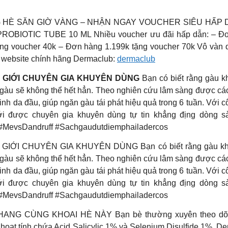
È SĂN GIỜ VÀNG – NHẬN NGAY VOUCHER SIÊU HẤP DẪN TẠI 𝐋
PROBIOTIC TUBE 10 ML Nhiều voucher ưu đãi hấp dẫn: – Đơ
ng voucher 40k – Đơn hàng 1.199k tặng voucher 70k Vô vàn quà
i website chính hãng Dermaclub:
dermaclub
Ế GIỚI CHUYÊN GIA KHUYÊN DÙNG
Bạn có biết rằng gàu k
, gàu sẽ không thể hết hẳn. Theo nghiên cứu lâm sàng được cá
inh da đầu, giúp ngăn gàu tái phát hiệu quả trong 6 tuần. Vớ
ới được chuyên gia khuyên dùng tự tin khẳng địng dòng sả
y #MevsDandruff #Sachgaudutdiemphailadercos
I CHUYÊN GIA KHUYÊN DÙNG Bạn có biết rằng gàu không p
, gàu sẽ không thể hết hẳn. Theo nghiên cứu lâm sàng được cá
inh da đầu, giúp ngăn gàu tái phát hiệu quả trong 6 tuần. Vớ
ới được chuyên gia khuyên dùng tự tin khẳng địng dòng sả
y #MevsDandruff #Sachgaudutdiemphailadercos
 CÙNG KHOAI HÈ NÀY Bạn bè thường xuyên theo dõi Khoa
ức hoạt tính chứa Acid Salicylic 1% và Selenium Disulfide 1%,