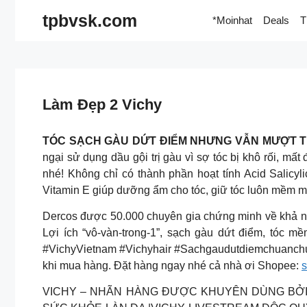
Skip
tpbvsk.com
*Moinhat
Deals
T
to
content
Làm Đẹp 2 Vichy
TÓC SẠCH GÀU DỨT ĐIỂM NHƯNG VẪN MƯỢT T
ngại sử dụng dầu gội trị gàu vì sợ tóc bị khô rối, 
nhé! Không chỉ có thành phần hoạt tính Acid Salicyl
Vitamin E giúp dưỡng ẩm cho tóc, giữ tóc luôn mềm m
Dercos được 50.000 chuyên gia chứng minh về khả năng 
Lợi ích “vô-vàn-trong-1”, sạch gàu dứt điểm, tóc 
#VichyVietnam #Vichyhair #Sachgaudutdiemchuanchuy
khi mua hàng. Đặt hàng ngay nhé cả nhà ơi Shopee:
VICHY – NHÃN HÀNG ĐƯỢC KHUYÊN DÙNG BỞI 