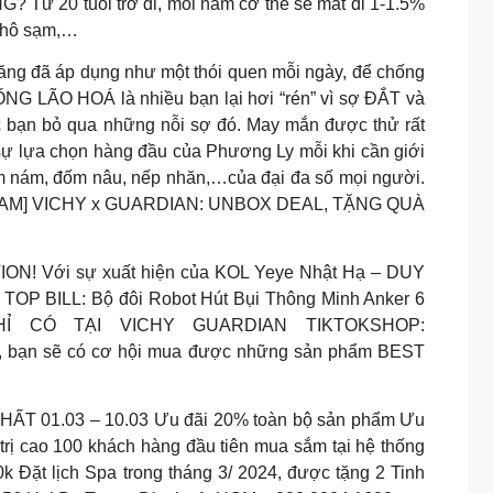
ừ 20 tuổi trở đi, mỗi năm cơ thể sẽ mất đi 1-1.5%
 khô sạm,…
năng đã áp dụng như một thói quen mỗi ngày, để chống
HỐNG LÃO HOÁ là nhiều bạn lại hơi “rén” vì sợ ĐẮT và
ác bạn bỏ qua những nỗi sợ đó. May mắn được thử rất
sự lựa chọn hàng đầu của Phương Ly mỗi khi cần giới
âm nám, đốm nâu, nếp nhăn,…của đại đa số mọi người.
STREAM] VICHY x GUARDIAN: UNBOX DEAL, TẶNG QUÀ
Với sự xuất hiện của KOL Yeye Nhật Hạ – DUY
BILL: Bộ đôi Robot Hút Bụi Thông Minh Anker 6
 CÓ TẠI VICHY GUARDIAN TIKTOKSHOP:
này, bạn sẽ có cơ hội mua được những sản phẩm BEST
01.03 – 10.03 Ưu đãi 20% toàn bộ sản phẩm Ưu
trị cao 100 khách hàng đầu tiên mua sắm tại hệ thống
k Đặt lịch Spa trong tháng 3/ 2024, được tặng 2 Tinh