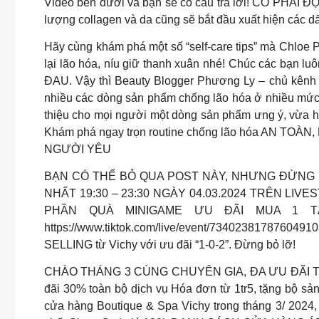
Video bên dưới và bạn sẽ có câu trả lời! CÓ PHẢI
lượng collagen và da cũng sẽ bắt đầu xuất hiện các d
Hãy cùng khám phá một số “self-care tips” mà Chloe 
lại lão hóa, níu giữ thanh xuân nhé! Chúc các bạn l
ĐAU. Vậy thì Beauty Blogger Phương Ly – chủ kênh b
nhiều các dòng sản phẩm chống lão hóa ở nhiều mức 
thiệu cho mọi người một dòng sản phẩm ưng ý, vừa h
Khám phá ngay trọn routine chống lão hóa AN T
NGƯỜI YÊU
BẠN CÓ THỂ BỎ QUA POST NÀY, NHƯNG ĐỪNG BỎ 
NHẤT 19:30 – 23:30 NGÀY 04.03.2024 TRÊN LIVE
PHẦN QUÀ MINIGAME ƯU ĐÃI MUA 1 TẶ
https://www.tiktok.com/live/event/734023817876049
SELLING từ Vichy với ưu đãi “1-0-2”. Đừng bỏ lỡ!
CHÀO THÁNG 3 CÙNG CHUYÊN GIA, ĐA ƯU ĐÃI TẠI
đãi 30% toàn bộ dịch vụ Hóa đơn từ 1tr5, tặng bộ sả
cửa hàng Boutique & Spa Vichy trong tháng 3/ 2024, 