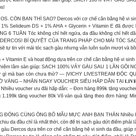
os!
ÒN BẠN THÌ SAO? Dercos với cơ chế cân bằng hệ vi sinh –
 phần 1% Selideum DS + 1% AHA + Glycerin + Vitamin E đã đượ
 TUẦN Tóc không chỉ hết ngứa, da đầu không chỉ hết dầu
 LÀ DERCOS! BÍ QUYẾT CỦA TRANG PHÁP CHO MÁI TÓC 
n sẽ tự tin với mái tóc sạch gàu nhưng vẫn luôn suôn mượt và b
 Vitamin E và hoạt động dựa trên cơ chế cân bằng hệ vi sinh –
iểm nghiệm lâm sàn giúp: SẠCH 100% VẢY GÀU SAU 1 LẦN GỘI
n chừ gì mà bạn còn chưa thử? — |VICHY LIVESTREAM ĐỘC
NG – NHẬN NGAY VOUCHER SIÊU HẤP DẪN TẠI 𝐋𝐈𝐕𝐄𝐒𝐓𝐑
hiều voucher ưu đãi hấp dẫn: – Đơn hàng 899k tặng voucher
g 1.199k tặng voucher 80k Vô vàn quà tặng theo đơn hàng: M
NG CÙNG ÔNG BỐ MẪU MỰC ANH BẠN THÂN Nhiều lầm tưởng
hịu da đầu chỉ là nhất thời, còn để trị sạch gàu dứt điểm phả
 gàu Dercos dựa trên cơ chế cân bằng hệ vi sinh da đầu, giúp 