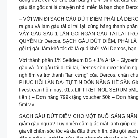
gàu tận gốc chỉ là chuyện nhỏ, miễn là bạn chọn Derc
– VỚI WIN ĐI SẠCH GÀU DỨT ĐIỂM PHẢI LÀ DERCOS. C
ra gàu và làm gàu tái đi tái lại; cùng bảng thành
VẢY GÀU SAU 1 LẦN GỘI NGĂN GÀU TÁI LẠI TRONG 6
QUYỀN từ Dercos. SẠCH GÀU DỨT ĐIỂM, PHẢI
gội trị gàu làm khô tóc đã là quá khứ! Với Dercos, bạ
Với thành phần 1% Selideum DS + 1% AHA + Glycerin +
gàu và làm gàu tái đi tái lại, Dercos còn được k
nghiệm và trở thành “fan cứng” của Dercos, chầ
PHỤC HỒI LÀN DA- TỰ TIN ĐÓN NẮNG HÈ SĂN GIỜ VÀ
livestream hôm nay: 01 x LIFT RETINOL SERUM 5ML N
tiên ) – Đơn hàng 799k tặng voucher 50k – Đơn hàn
5ml v.v
SẠCH GÀU DỨT ĐIỂM CHO MỘT BUỔI SÁNG NĂNG ĐỘ
giảm gàu ngứa? Tuy nhiên cảm giác mát lạnh giúp dễ c
gia về chăm sóc tóc và da đầu thực hiện, dầu gội sạch