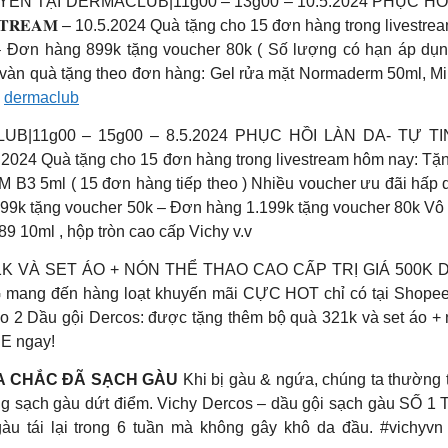
N TẠI DERMACLUB|11g00 – 13g00 – 10.5.2024 PHỤC HỒ
𝐄𝐀𝐌 – 10.5.2024 Quà tặng cho 15 đơn hàng trong livest
– Đơn hàng 899k tặng voucher 80k ( Số lượng có hạn áp dụ
àn quà tặng theo đơn hàng: Gel rửa mặt Normaderm 50ml, Mine
:
dermaclub
B|11g00 – 15g00 – 8.5.2024 PHỤC HỒI LÀN DA- TỰ
5.2024 Quà tặng cho 15 đơn hàng trong livestream hôm nay: T
B3 5ml ( 15 đơn hàng tiếp theo ) Nhiều voucher ưu đãi hấp d
 799k tặng voucher 50k – Đơn hàng 1.199k tặng voucher 80k V
 10ml , hộp tròn cao cấp Vichy v.v
VÀ SET ÁO + NÓN THỂ THAO CAO CẤP TRỊ GIÁ 500K Du
ến hàng loạt khuyến mãi CỰC HOT chỉ có tại Shopee: Tổn
 2 Dầu gội Dercos: được tặng thêm bộ quà 321k và set áo + 
E ngay!
ƯA CHẮC ĐÃ SẠCH GÀU
Khi bị gàu & ngứa, chúng ta thường t
ông sạch gàu dứt điểm. Vichy Dercos – dầu gội sạch gàu SỐ 1
u tái lại trong 6 tuần mà không gây khô da đầu. #vichyvn #