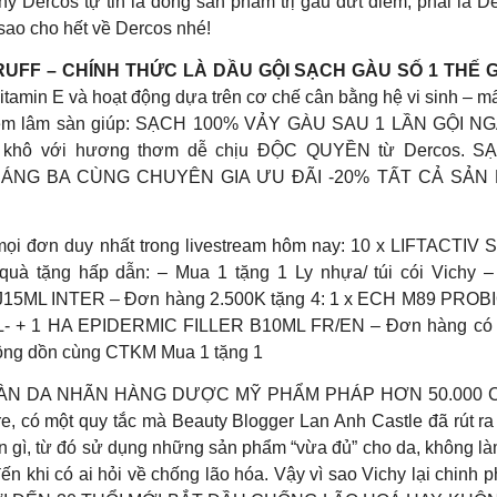
y Dercos tự tin là dòng sản phẩm trị gàu dứt điểm, phải là D
sao cho hết về Dercos nhé!
RUFF – CHÍNH THỨC LÀ DẦU GỘI SẠCH GÀU SỐ 1 THẾ
amin E và hoạt động dựa trên cơ chế cân bằng hệ vi sinh – mất
m nghiệm lâm sàn giúp: SẠCH 100% VẢY GÀU SAU 1 LẦN GỘI 
 bị khô với hương thơm dễ chịu ĐỘC QUYỀN từ Dercos
HÁNG BA CÙNG CHUYÊN GIA ƯU ĐÃI -20% TẤT CẢ SẢN PHẨ
ho mọi đơn duy nhất trong livestream hôm nay: 10 x LIFT
 quà tặng hấp dẫn: – Mua 1 tặng 1 Ly nhựa/ túi cói Vichy
15ML INTER – Đơn hàng 2.500K tặng 4: 1 x ECH M89 PROBI
1 HA EPIDERMIC FILLER B10ML FR/EN – Đơn hàng có Lift
cộng dồn cùng CTKM Mua 1 tặng 1
LÀN DA NHÃN HÀNG DƯỢC MỸ PHẨM PHÁP HƠN 50.000 
, có một quy tắc mà Beauty Blogger Lan Anh Castle đã rút ra 
ần gì, từ đó sử dụng những sản phẩm “vừa đủ” cho da, không là
đến khi có ai hỏi về chống lão hóa. Vậy vì sao Vichy lại chin