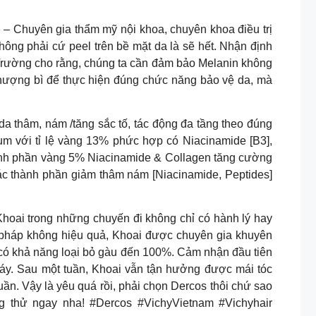
uyên gia thẩm mỹ nội khoa, chuyên khoa điều trị
không phải cứ peel trên bề mặt da là sẽ hết. Nhận định
sĩ Trường cho rằng, chúng ta cần đảm bảo Melanin không
 thượng bì để thực hiện đúng chức năng bảo vệ da, mà
a thâm, nám /tăng sắc tố, tác động đa tầng theo đúng
rum với tỉ lệ vàng 13% phức hợp có Niacinamide [B3],
thành phần vàng 5% Niacinamide & Collagen tăng cường
ác thành phần giảm thâm nám [Niacinamide, Peptides]
rong những chuyến đi không chỉ có hành lý hay
i pháp không hiệu quả, Khoai được chuyên gia khuyên
có khả năng loại bỏ gàu đến 100%. Cảm nhận đầu tiên
ngáy. Sau một tuần, Khoai vẫn tận hưởng được mái tóc
uần. Vậy là yêu quá rồi, phải chọn Dercos thôi chứ sao
g thử ngay nha! #Dercos #VichyVietnam #Vichyhair