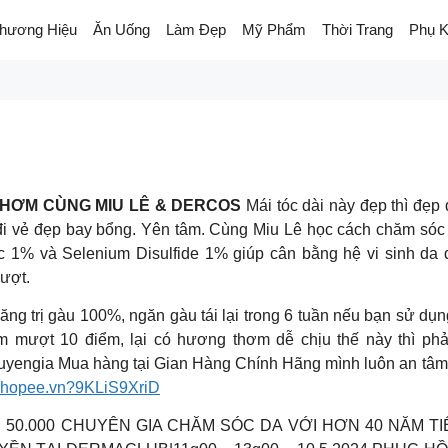
hương Hiệu
Ăn Uống
Làm Đẹp
Mỹ Phẩm
Thời Trang
Phụ K
HƠM CÙNG MIU LÊ & DERCOS
Mái tóc dài này đẹp thì đẹ
mất đi vẻ đẹp bay bổng. Yên tâm. Cùng Miu Lê học cách chăm só
ic 1% và Selenium Disulfide 1% giúp cân bằng hệ vi sinh da 
ượt.
trị gàu 100%, ngăn gàu tái lại trong 6 tuần nếu bạn sử dụng 3
mềm mượt 10 điểm, lại có hương thơm dễ chịu thế này thì phả
engia Mua hàng tại Gian Hàng Chính Hãng mình luôn an tâm v
shopee.vn?9KLiS9XriD
50.000 CHUYÊN GIA CHĂM SÓC DA VỚI HƠN 40 NĂM T