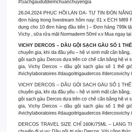
#Sachgaudutdiemchuanchuyengia
26.04.2024 PHỤC HỒI LÀN DA- TỰ TIN ĐÓN NẮNG H
đơn hàng trong livestream hôm nay: 01 x ECH M89 
dụng cho 10 đơn hàng đầu tiên ) – Đơn hàng 799k tặ
Vichy , sữa rửa mặt Normaderm 50ml v.v Mua ngay tạ
VICHY DERCOS – DẦU GỘI SẠCH GÀU SỐ 1 TH
chuyên gia, khi da đầu yếu – hệ vi sinh mất cân bằng
gội sạch gàu Dercos dựa trên cơ chế cân bằng hệ vi s
gia, Vichy Dercos – dầu gội sạch gàu số 1 thế gi
#vichylaboratoires #daugoitrigaudercos #dercosvich
VICHY DERCOS – DẦU GỘI SẠCH GÀU SỐ 1 THẾ GIỚ
chuyên gia, khi da đầu yếu – hệ vi sinh mất cân bằng
gội sạch gàu Dercos dựa trên cơ chế cân bằng hệ vi s
gia, Vichy Dercos – dầu gội sạch gàu số 1 thế gi
#vichylaboratoires #daugoitrigaudercos #dercosvich
DERCOS TRAVEL SIZE CHỈ 160K/75ML – LANG THANG
chuyến đi vi vu: Dầu gội trị gàu Dercos. Với công th