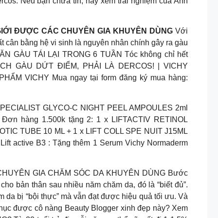
ercos. Nếu bạn chưa tin, hãy xem trải nghiệm của Anh
 GIỚI ĐƯỢC CÁC CHUYÊN GIA KHUYÊN DÙNG
Với
 cân bằng hệ vi sinh là nguyên nhân chính gây ra gàu
NGĂN GÀU TÁI LẠI TRONG 6 TUẦN Tóc không chỉ hết
. SẠCH GÀU DỨT ĐIỂM, PHẢI LÀ DERCOS! | VICHY
M VICHY Mua ngay tại form đăng ký mua hàng:
ACTIV SPECIALIST GLYCO-C NIGHT PEEL AMPOULES 2ml
 – Đơn hàng 1.500k tặng 2: 1 x LIFTACTIV RETINOL
OTIC TUBE 10 ML + 1 x LIFT COLL SPE NUIT J15ML
 active B3 : Tặng thêm 1 Serum Vichy Normaderm
CHUYÊN GIA CHĂM SÓC DA KHUYÊN DÙNG Bước
cho bản thân sau nhiều năm chăm da, đó là “biết đủ”.
m da bị “bội thực” mà vẫn đạt được hiệu quả tối ưu. Và
h phục được cô nàng Beauty Blogger xinh đẹp này? Xem