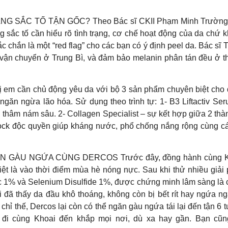
ẮC TỐ TẬN GỐC? Theo Bác sĩ CKII Phạm Minh Trường – Ch
ăng sắc tố cần hiểu rõ tình trạng, cơ chế hoạt động của da chứ 
hắc chắn là một “red flag” cho các bạn có ý định peel da. Bác 
ình vận chuyển ở Trung Bì, và đảm bảo melanin phân tán đều ở
ị em cần chủ động yêu da với bộ 3 sản phẩm chuyên biệt cho d
găn ngừa lão hóa. Sử dụng theo trình tự: 1- B3 Liftactiv Se
ện thâm nám sâu. 2- Collagen Specialist – sự kết hợp giữa 2 
lock độc quyền giúp kháng nước, phổ chống nắng rộng cùng c
 NGỨA CÙNG DERCOS Trước đây, đồng hành cùng Khoai t
iệt là vào thời điểm mùa hè nóng nực. Sau khi thử nhiều giả
ic 1% và Selenium Disulfide 1%, được chứng minh lâm sàng là 
ai đã thấy da đầu khô thoáng, không còn bị bết rít hay ngứa 
ỉ thế, Dercos lại còn có thể ngăn gàu ngứa tái lại đến tận 6 t
” đi cùng Khoai đến khắp mọi nơi, dù xa hay gần. Bạn cũn