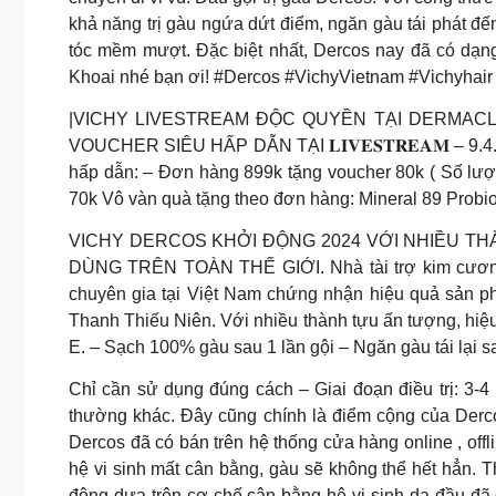
khả năng trị gàu ngứa dứt điểm, ngăn gàu tái phát đ
tóc mềm mượt. Đặc biệt nhất, Dercos nay đã có dạng
Khoai nhé bạn ơi! #Dercos #VichyVietnam #Vichyha
|VICHY LIVESTREAM ĐỘC QUYỀN TẠI DERMACLU
VOUCHER SIÊU HẤP DẪN TẠI 𝐋𝐈𝐕𝐄𝐒𝐓𝐑𝐄𝐀𝐌 – 9
hấp dẫn: – Đơn hàng 899k tặng voucher 80k ( Số lư
70k Vô vàn quà tặng theo đơn hàng: Mineral 89 Probio
VICHY DERCOS KHỞI ĐỘNG 2024 VỚI NHIỀU THÀ
DÙNG TRÊN TOÀN THẾ GIỚI. Nhà tài trợ kim cư
chuyên gia tại Việt Nam chứng nhận hiệu quả sản 
Thanh Thiếu Niên. Với nhiều thành tựu ấn tượng, hi
E. – Sạch 100% gàu sau 1 lần gội – Ngăn gàu tái lại s
Chỉ cần sử dụng đúng cách – Giai đoạn điều trị: 3-4
thường khác. Đây cũng chính là điểm cộng của Derco
Dercos đã có bán trên hệ thống cửa hàng online , o
hệ vi sinh mất cân bằng, gàu sẽ không thể hết hẳn.
động dựa trên cơ chế cân bằng hệ vi sinh da đầ