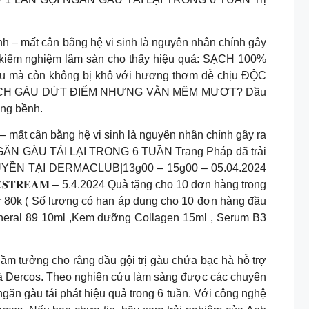
 mất cân bằng hệ vi sinh là nguyên nhân chính gây
c kiểm nghiệm lâm sàn cho thấy hiệu quả: SẠCH 100%
 mà còn không bị khô với hương thơm dễ chịu ĐỘC
SẠCH GÀU DỨT ĐIỂM NHƯNG VẪN MỀM MƯỢT? Dầu
ồng bềnh.
 mất cân bằng hệ vi sinh là nguyên nhân chính gây ra
 NGĂN GÀU TÁI LẠI TRONG 6 TUẦN Trang Pháp đã trải
 QUYỀN TẠI DERMACLUB|13g00 – 15g00 – 05.04.2024
𝐀𝐌 – 5.4.2024 Quà tặng cho 10 đơn hàng trong
 80k ( Số lượng có hạn áp dụng cho 10 đơn hàng đầu
ineral 89 10ml ,Kem dưỡng Collagen 15ml , Serum B3
 cho rằng dầu gội trị gàu chứa bạc hà hỗ trợ
i là Dercos. Theo nghiên cứu làm sàng được các chuyên
ngăn gàu tái phát hiệu quả trong 6 tuần. Với công nghệ