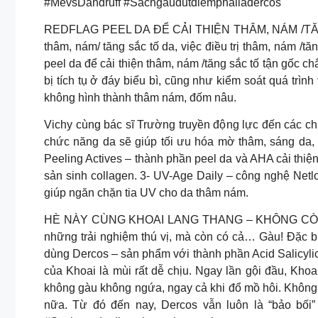
#MevsDandruff #Sachgaudutdiemphailadercos
REDFLAG PEEL DA ĐỂ CẢI THIỆN THÂM, NÁM /TĂNG S
thâm, nám/ tăng sắc tố da, việc điều trị thâm, nám /t
peel da để cải thiện thâm, nám /tăng sắc tố tận gốc c
bị tích tụ ở đáy biểu bì, cũng như kiểm soát quá tr
không hình thành thâm nám, đốm nâu.
Vichy cùng bác sĩ Trường truyền động lực đến các ch
chức năng da sẽ giúp tối ưu hóa mờ thâm, sáng da, n
Peeling Actives – thành phần peel da và AHA cải thi
sản sinh collagen. 3- UV-Age Daily – công nghệ Net
giúp ngăn chặn tia UV cho da thâm nám.
HÈ NÀY CÙNG KHOAI LANG THANG – KHÔNG CÒN GÀU
những trải nghiệm thú vị, mà còn có cả… Gàu! Đặc b
dùng Dercos – sản phẩm với thành phần Acid Salicyl
của Khoai là mùi rất dễ chịu. Ngay lần gội đầu, Kho
không gàu không ngứa, ngay cả khi đổ mồ hôi. Không ch
nữa. Từ đó đến nay, Dercos vẫn luôn là “bảo bối