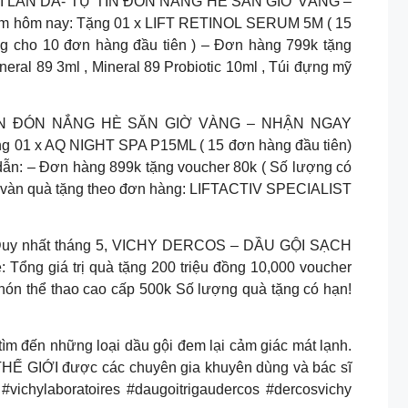
I LÀN DA- TỰ TIN ĐÓN NẮNG HÈ SĂN GIỜ VÀNG –
ream hôm nay: Tặng 01 x LIFT RETINOL SERUM 5M ( 15
ng cho 10 đơn hàng đầu tiên ) – Đơn hàng 799k tặng
ral 89 3ml , Mineral 89 Probiotic 10ml , Túi đựng mỹ
 TIN ĐÓN NẮNG HÈ SĂN GIỜ VÀNG – NHẬN NGAY
ặng 01 x AQ NIGHT SPA P15ML ( 15 đơn hàng đầu tiên)
ẫn: – Đơn hàng 899k tặng voucher 80k ( Số lượng có
ô vàn quà tặng theo đơn hàng: LIFTACTIV SPECIALIST
y nhất tháng 5, VICHY DERCOS – DẦU GỘI SẠCH
g giá trị quà tặng 200 triệu đồng 10,000 voucher
nón thể thao cao cấp 500k Số lượng quà tặng có hạn!
ìm đến những loại dầu gội đem lại cảm giác mát lạnh.
 THẾ GIỚI được các chuyên gia khuyên dùng và bác sĩ
vichylaboratoires #daugoitrigaudercos #dercosvichy