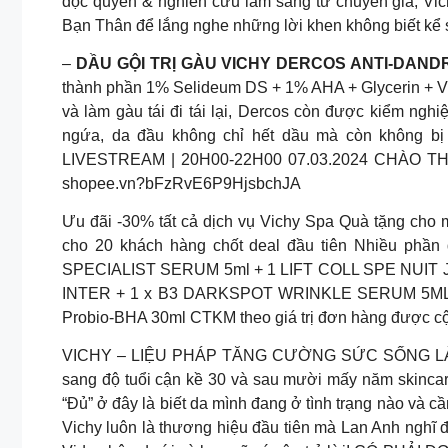
độc quyền & nghiên cứu lâm sàng từ chuyên gia, Vich
Bạn Thân để lắng nghe những lời khen không biết kể 
–
DẦU GỘI TRỊ GÀU VICHY DERCOS ANTI-DAND
thành phần 1% Selideum DS + 1% AHA + Glycerin + Vit
và làm gàu tái đi tái lại, Dercos còn được kiể
ngứa, da đầu không chỉ hết dầu mà còn không
LIVESTREAM | 20H00-22H00 07.03.2024 CHÀO T
shopee.vn?bFzRvE6P9HjsbchJA
Ưu đãi -30% tất cả dịch vụ Vichy Spa Quà tặng c
cho 20 khách hàng chốt deal đầu tiên Nhiều phần
SPECIALIST SERUM 5ml + 1 LIFT COLL SPE NUIT J
INTER + 1 x B3 DARKSPOT WRINKLE SERUM 5ML- + 
Probio-BHA 30ml CTKM theo giá trị đơn hàng được 
VICHY – LIỆU PHÁP TĂNG CƯỜNG SỨC SỐNG 
sang độ tuổi cận kề 30 và sau mười mấy năm skincare
“Đủ” ở đây là biết da mình đang ở tình trạng nào và c
Vichy luôn là thương hiệu đầu tiên mà Lan Anh nghĩ 