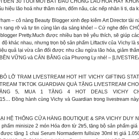
 ĐỢI ĐẾN 30 TUỔI MỚI BẮT ĐẦU CHỐNG LÃO HOÁ HAY KHÔNG? T
ấu hiệu lão hoá như thâm nám, đốm nâu, các nếp nhăn li ti, da
Phạm – cô nàng Beauty Blogger xinh đẹp kiêm Art Director tài 
uôn rạng rỡ và tự tin cùng làn da sáng khỏe! – Cứ nghe đến C
logger Pretty.Much được nhiều bạn trẻ yêu thích, sẽ giúp c
độ khác nhau, nhưng trọn bộ sản phẩm Liftactiv của Vichy là 
iệu quả lại vừa cân đối được nhu cầu ngừa lão hóa, giảm th
OÀN, BỀN VỮNG và CÂN BẰNG của Phương Ly nhé! – [LIVE
LỠ TRẠM LIVESTREAM HOT HIT VICHY GIFTING STATION! 
STREAM TIKTOK GUARDIAN QUÀ TẶNG LIVESTREAM CHO TOP 
NG 5, MUA 1 TẶNG 4 HOT DEALS VICHY CHỈ
1015… Đồng hành cùng Vichy và Guardian trong livestream 
 HỆ THỐNG CỬA HÀNG BOUTIQUE & SPA VICHY DUY NHẤT 
n phẩm minisize 2 món Hóa đơn từ 2tr5, tặng bộ sản phẩm giá 
được tặng 1 chai Serum Normaderm fullsize 30ml trị giá 1.050