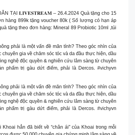
𝐈𝐕𝐄𝐒𝐓𝐑𝐄𝐀𝐌 – 26.4.2024 Quà tặng cho 15
n hàng 899k tặng voucher 80k ( Số lượng có hạn áp
 tặng theo đơn hàng: Mineral 89 Probiotic 10ml ,túi
hông phải là một vấn đề mãn tính? Theo góc nhìn của
c chuyên gia về chăm sóc tóc và da đầu thực hiện, dầu
i công nghệ độc quyền & nghiên cứu lâm sàng từ chuyên
n phẩm trị gàu dứt điểm, phải là Dercos. #vichyvn
hải là một vấn đề mãn tính? Theo góc nhìn của
c chuyên gia về chăm sóc tóc và da đầu thực hiện, dầu
i công nghệ độc quyền & nghiên cứu lâm sàng từ chuyên
n phẩm trị gàu dứt điểm, phải là Dercos. #vichyvn
i hẳn đã biết về “chân ái” của Khoai trong mỗi
 Dercos được 50.000 chuyên gia chứng minh lâm sàng về