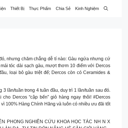
iện
Thiết Bị
Thực Phẩm
Chia Sẻ
Kinh Nghiệm
p đó, nhưng chăm chẳng dễ tí nào: Gàu ngứa nhưng cứ
c mái tóc dài sạch gàu, mượt thơm 10 điểm với Dercos
đầu, loại bỏ gàu triệt để; Dercos còn có Ceramides &
 lần/tuần trong 4 tuần đầu, duy trì 1 lần/tuần sau đó.
i cho Dercos “cập bến” giỏ hàng ngay thôi! #Dercos
ì 100% Hàng Chính Hãng và luôn có nhiều ưu đãi tốt
IÊN PHONG NGHIÊN CỨU KHOA HỌC TÁC NH N X