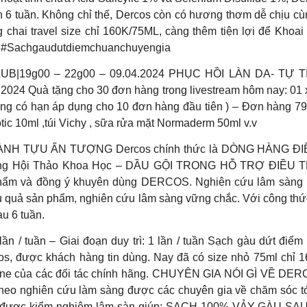
ến 6 tuần. Không chỉ thế, Dercos còn có hương thơm dễ chịu 
 chai travel size chỉ 160K/75ML, càng thêm tiện lợi để Khoai
ir #Sachgaudutdiemchuanchuyengia
B|19g00 – 22g00 – 09.04.2024 PHỤC HỒI LÀN DA- TỰ
.4.2024 Quà tặng cho 30 đơn hàng trong livestream hôm nay:
ợng có hạn áp dụng cho 10 đơn hàng đầu tiên ) – Đơn hàng 79
tic 10ml ,túi Vichy , sữa rửa mặt Normaderm 50ml v.v
NH TỰU ẤN TƯỢNG Dercos chính thức là DÒNG HÀNG ĐI
ơng Hội Thảo Khoa Học – DẦU GỘI TRONG HỖ TRỢ ĐIỀU
phẩm và đồng ý khuyên dùng DERCOS. Nghiên cứu lâm sàng m
ệu quả sản phẩm, nghiên cứu lâm sàng vững chắc. Với công thứ
au 6 tuần.
 lần / tuần – Giai đoạn duy trì: 1 lần / tuần Sạch gàu dứt đ
s, được khách hàng tin dùng. Nay đã có size nhỏ 75ml chỉ 1
ffline của các đối tác chính hãng. CHUYÊN GIA NÓI GÌ VỀ DER
 Theo nghiên cứu làm sàng được các chuyên gia về chăm sóc tó
u đã được kiểm nghiệm lâm sàn giúp: SẠCH 100% VẢY GÀU 