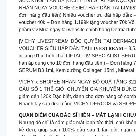
SỨC KHỎE LÀN DA |VICHY LIVESTREAM ĐỘC QUYỀ
NHẬN NGAY VOUCHER SIÊU HẤP DẪN TẠI 𝐋𝐈𝐕𝐄𝐒𝐓𝐑
đơn hàng đầu tiên) Nhiều voucher ưu đãi hấp dẫn: 
voucher 40k – Đơn hàng 1.199k tặng voucher 70k Vô v
phầm v.v Mua ngay tại website chính hãng Dermaclub
|VICHY LIVESTREAM ĐỘC QUYỀN TẠI DERMACLU
VOUCHER SIÊU HẤP DẪN TẠI 𝐋𝐈𝐕𝐄𝐒𝐓𝐑𝐄𝐀𝐌 – 8.
& tặng 01 x Tinh chất LIFTACTIV SPECIALIST SERUM 
hạn áp dụng cho 10 đơn hàng đầu tiên ) – Đơn hàng
SERUM B3 1ml, Kem dưỡng Collagen 15ml , Mineral 89
VICHY x SHOPEE NHẬN NGAY BỘ QUÀ TẶNG 321K 
GÀU SỐ 1 THẾ GIỚI CHUYÊN GIA KHUYÊN DÙNG mang đ
giảm đến 120k Đặc biệt, dành cho đơn hàng có combo
Nhanh tay săn deal cùng VICHY DERCOS và SHOPE
QUAN ĐIỂM CỦA BÁC SĨ HIỀN – MÁT LẠNH CH
Nhưng đó chỉ là cảm giác mát lạnh tức thời, chứ kh
kê đơn, giúp sạch 100% gàu sau 1 lần gội, ngăn gà