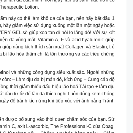
herapeutic Lotion.
ẩm này có thể làm khô da của bạn, nên hãy bắt đầu 1
ịu, hãy giảm việc sử dụng xuống một lần một ngày hoặc
 GEL sẽ giúp xoa tan đi nỗi lo lắng đó! Với sự kết
iện da vùng mắt. Vitamin A, E và acid hyaluronic giúp
iúp nàng kích thích sản xuất Collagen và Elastin, trẻ
bị lão hóa thậm chí là tổn thương và các triệu chứng
inol và những công dụng siêu xuất sắc. Ngoài những
y còn: – Làm dịu da bị mẩn đỏ, kích ứng – Cung cấp độ
i giảm thiểu dấu hiệu lão hoá Tái tạo + làm dịu
a. Bắt đầu từ từ để làn da thích nghi Luôn dùng kem chống
ngày để tránh kích ứng khi tiếp xúc với ánh nắng Tránh
 nên được bổ sung vào thói quen chăm sóc của bạn. Sử
amin C, axit L-ascorbic, The Professional-C của Obagi