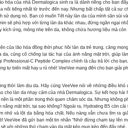
 hóa của nhà Dermalogica sinh ra là dành riêng cho bạn đấy! 
a nổi tiếng nhất từ trước đến nay. Nhưng bất chấp tất cả sự 
cách sử dụng nó. Bạn có muốn Tết này làn da của mình sần sùi
itamin sẽ phù hợp với từng làn da khác nhau, đừng ngần ngại 
kích ứng, mỏng nhẹ trên da, không chứa hương liệu mà còn g
ện của lão hóa đồng thời phục hồi làn da trẻ trung, căng mọng
 da, củng cố chống lại tác hại của ánh nắng mặt trời, giúp 
 Professional-C Peptide Complex chính là câu trả lời cho bạn.
húng tự biến mất hay u rủ nhé! VeeVee mang đến cho bạn giải 
ng thời làm dịu da. Hãy cùng VeeVee nói về những điều khó ch
 hảo cho làn da nhạy cảm của nhà Dermalogica. Sự kết hợp hài
 nên là một phần trong thói quen chăm sóc da. Nhưng không ph
ắng mặt trời, tại sao không? Ngoài ra, Hydrating B5 còn cải 
im nhỏ và lột da bằng hóa chất. Nếu nàng vẫn chưa tìm ra giải
 VeeVee đã gửi bạn một tin nhắn “Nhớ đừng chạm tay lên mặt
ch sẽ với những thứ chạm vào da mặt kẻo mụn kéo đến đấy nhé.