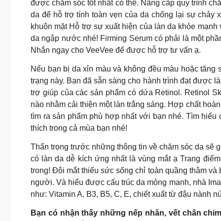
được chăm sóc tốt nhất có thể. Nâng cấp quy trình c
da để hỗ trợ tính toàn vẹn của da chống lại sự chảy 
khuôn mặt Hỗ trợ sự xuất hiện của làn da khỏe mạnh v
da ngập nước nhé! Firming Serum có phải là một phần
Nhắn ngay cho VeeVee để được hỗ trợ tư vấn ạ.
Nếu bạn bị da xỉn màu và không đều màu hoặc tăng sắ
trạng này. Bạn đã sẵn sàng cho hành trình đạt được là
trợ giúp của các sản phẩm có dứa Retinol. Retinol Sk
nào nhằm cải thiện một làn trắng sáng. Hợp chất hoà
tìm ra sản phẩm phù hợp nhất với bạn nhé. Tìm hiểu c
thích trong cả mùa bạn nhé!
Thẩn trọng trước những thông tin về chăm sóc da sẽ 
có làn da dễ kích ứng nhất là vùng mắt ạ Trang điểm
trong! Đôi mắt thiếu sức sống chỉ toàn quầng thâm và 
người. Và hiểu được cấu trúc da mỏng manh, nhà Imag
như: Vitamin A, B3, B5, C, E, chiết xuất từ đậu nành n
Bạn có nhận thấy những nếp nhăn, vết chân chim