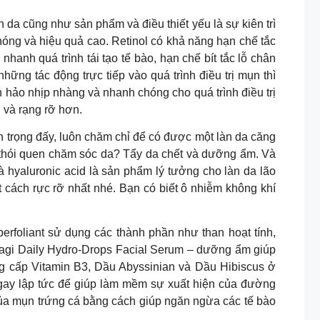
a cũng như sản phẩm và điều thiết yếu là sự kiên trì
hóng và hiệu quả cao. Retinol có khả năng hạn chế tắc
nhanh quá trình tái tạo tế bào, hạn chế bít tắc lỗ chân
hững tác động trực tiếp vào quá trình điều trị mụn thì
hảo nhịp nhàng và nhanh chóng cho quá trình điều trị
 và rạng rỡ hơn.
an trọng đấy, luôn chăm chỉ để có được một làn da căng
ng thói quen chăm sóc da? Tẩy da chết và dưỡng ẩm. Và
và hyaluronic acid là sản phẩm lý tưởng cho làn da lão
t cách rực rỡ nhất nhé. Bạn có biết ô nhiễm không khí
perfoliant sử dụng các thành phần như than hoạt tính,
 Obagi Daily Hydro-Drops Facial Serum – dưỡng ẩm giúp
ng cấp Vitamin B3, Dầu Abyssinian và Dầu Hibiscus ở
gay lập tức để giúp làm mềm sự xuất hiện của đường
 của mụn trứng cá bằng cách giúp ngăn ngừa các tế bào