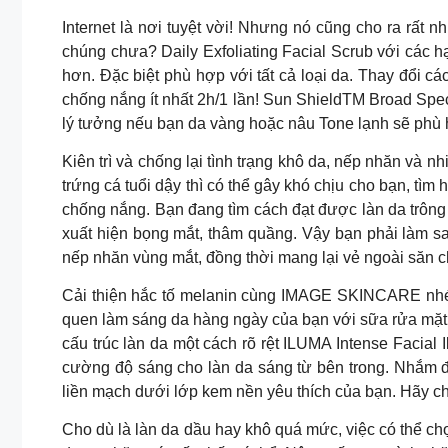
Internet là nơi tuyệt vời! Nhưng nó cũng cho ra rất 
chúng chưa? Daily Exfoliating Facial Scrub với các h
hơn. Đặc biệt phù hợp với tất cả loại da. Thay đổi c
chống nắng ít nhất 2h/1 lần! Sun ShieldTM Broad Spe
lý tưởng nếu bạn da vàng hoặc nâu Tone lạnh sẽ phù 
Kiên trì và chống lại tình trạng khô da, nếp nhăn và
trứng cá tuổi dậy thì có thể gây khó chịu cho bạn, t
chống nắng. Bạn đang tìm cách đạt được làn da trông
xuất hiện bọng mắt, thâm quầng. Vậy bạn phải làm 
nếp nhăn vùng mắt, đồng thời mang lại vẻ ngoài săn c
Cải thiện hắc tố melanin cùng IMAGE SKINCARE nhé! I
quen làm sáng da hàng ngày của bạn với sữa rửa mặt d
cấu trúc làn da một cách rõ rệt ILUMA Intense Facial
cường độ sáng cho làn da sáng từ bên trong. Nhắm đ
liền mạch dưới lớp kem nền yêu thích của bạn. Hãy ch
Cho dù là làn da dầu hay khô quá mức, việc có thể c