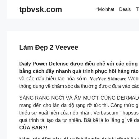
Skip
tpbvsk.com
*Moinhat
Deals
T
to
content
Làm Đẹp 2 Veevee
Daily Power Defense được điều chế với các côn
bằng cách đẩy nhanh quá trình phục hồi hàng rào
và các dấu hiệu lão hóa sớm. 𝐕𝐞𝐞𝐕𝐞𝐞 𝐒𝐤𝐢𝐧𝐜𝐚𝐫𝐞 Web
thông dụng về chăm sóc da thường được đưa vào các cu
SÁNG RẠNG NGỜI VÀ ẨM MƯỢT CÙNG DERMALOGICA Bio
mang đến cho làn da độ rạng rỡ tức thì. Công thức 
thiểu sự xuất hiện của nếp nhăn. Verbascum Thapsus Fl
quá trình tái tạo da tự nhiên. Bất kể là lo lắng gì 
CỦA BẠN?!