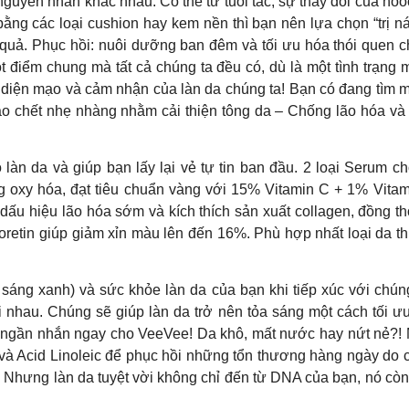
nguyên nhân khác nhau. Có thể từ tuổi tác, sự thay đổi của hoó
ằng các loại cushion hay kem nền thì bạn nên lựa chọn “trị 
uả. Phục hồi: nuôi dưỡng ban đêm và tối ưu hóa thói quen chă
 điểm chung mà tất cả chúng ta đều có, dù là một tình trạng 
 diện mạo và cảm nhận của làn da chúng ta! Bạn có đang tìm m
ào chết nhẹ nhàng nhằm cải thiện tông da – Chống lão hóa và
àn da và giúp bạn lấy lại vẻ tự tin ban đầu. 2 loại Serum c
g oxy hóa, đạt tiêu chuẩn vàng với 15% Vitamin C + 1% Vitam
dấu hiệu lão hóa sớm và kích thích sản xuất collagen, đồng t
oretin giúp giảm xỉn màu lên đến 16%. Phù hợp nhất loại da t
sáng xanh) và sức khỏe làn da của bạn khi tiếp xúc với chú
nhau. Chúng sẽ giúp làn da trở nên tỏa sáng một cách tối ưu 
ngần nhắn ngay cho VeeVee! Da khô, mất nước hay nứt nẻ?! M
 và Acid Linoleic để phục hồi những tổn thương hàng ngày do c
. Nhưng làn da tuyệt vời không chỉ đến từ DNA của bạn, nó cò