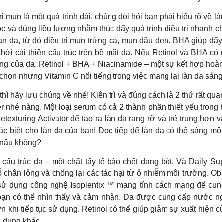
à một quá trình dài, chúng đòi hỏi bạn phải hiểu rõ về làn d
 và đúng liều lượng nhằm thúc đẩy quá trình điều trị nhanh c
àn da, từ đó điều trị mụn trứng cá, mụn đầu đen. BHA giúp đẩy 
ời cải thiện cấu trúc trên bề mặt da. Nếu Retinol và BHA có n
ng của da. Retinol + BHA + Niacinamide – một sự kết hợp hoàn 
 chọn nhưng Vitamin C nổi tiếng trong việc mang lại làn da sáng
hì hãy lưu chúng về nhé! Kiên trì và đúng cách là 2 thứ rất qu
ter nhé nàng. Một loại serum có cả 2 thành phần thiết yếu tro
etexturing Activator để tạo ra làn da rạng rỡ và trẻ trung hơn 
c biệt cho làn da của bạn! Đọc tiếp để làn da có thể sáng mộ
 nâu không?
 cấu trúc da – một chất tẩy tế bào chết dạng bột. Và Daily Su
lỗ chân lông và chống lại các tác hại từ ô nhiễm môi trường.
m sử dụng công nghệ Isoplentix ™ mang tính cách mạng để cu
ả bạn có thể nhìn thấy và cảm nhận. Da được cung cấp nước n
 khi tiếp tục sử dụng. Retinol có thể giúp giảm sự xuất hiện
g dụng khác.