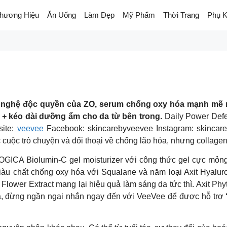
hương Hiệu
Ăn Uống
Làm Đẹp
Mỹ Phẩm
Thời Trang
Phụ K
g nghệ độc quyền của ZO, serum chống oxy hóa mạnh mẽ n
 + kéo dài dưỡng ẩm cho da từ bên trong.
Daily Power Defe
site:
veevee
Facebook: skincarebyveevee Instagram: skincare
ộc trò chuyện và đối thoại về chống lão hóa, nhưng collagen 
lumin-C gel moisturizer với công thức gel cực mỏng nh
giàu chất chống oxy hóa với Squalane và năm loại Axit Hyalu
ower Extract mang lại hiệu quả làm sáng da tức thì. Axit Phyt
về da, đừng ngần ngại nhắn ngay đến với VeeVee để được hỗ trợ