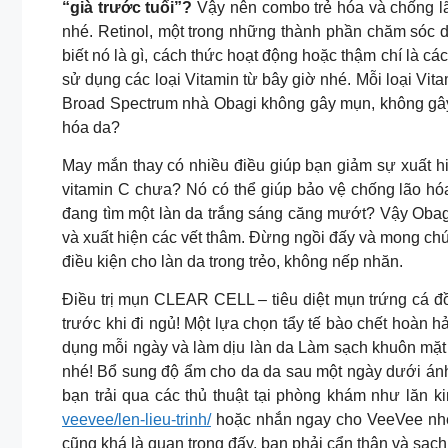
“già trước tuổi”?
Vậy nên combo trẻ hóa và chống lão
nhé. Retinol, một trong những thành phần chăm sóc d
biết nó là gì, cách thức hoạt động hoặc thậm chí là 
sử dụng các loại Vitamin từ bây giờ nhé. Mỗi loại V
Broad Spectrum nhà Obagi không gây mụn, không gây 
hóa da?
May mắn thay có nhiều điều giúp bạn giảm sự xuất hi
vitamin C chưa? Nó có thể giúp bảo vệ chống lão hóa
đang tìm một làn da trắng sáng căng mướt? Vậy Obagi
và xuất hiện các vết thâm. Đừng ngồi đấy và mong c
điều kiện cho làn da trong trẻo, không nếp nhăn.
Điều trị mụn CLEAR CELL – tiêu diệt mụn trứng cá đồ
trước khi đi ngủ! Một lựa chọn tẩy tế bào chết hoàn
dụng mỗi ngày và làm dịu làn da Làm sạch khuôn mặt
nhé! Bổ sung độ ẩm cho da da sau một ngày dưới ánh n
bạn trải qua các thủ thuật tại phòng khám như lăn k
veevee/len-lieu-trinh/
hoặc nhắn ngay cho VeeVee nhé!
cũng khá là quan trọng đấy, bạn phải cẩn thận và sạ