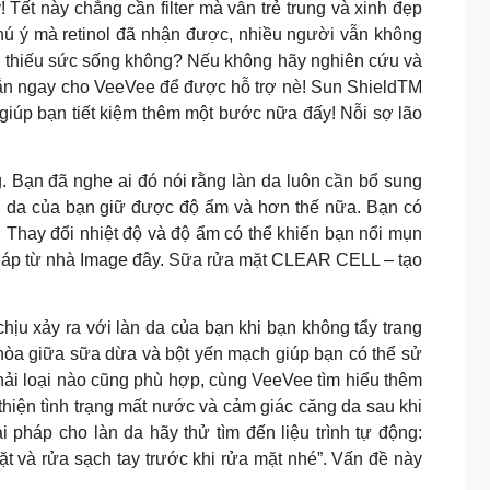
Tết này chẳng cần filter mà vẫn trẻ trung và xinh đẹp
chú ý mà retinol đã nhận được, nhiều người vẫn không
 và thiếu sức sống không? Nếu không hãy nghiên cứu và
nhắn ngay cho VeeVee để được hỗ trợ nè! Sun ShieldTM
iúp bạn tiết kiệm thêm một bước nữa đấy! Nỗi sợ lão
. Bạn đã nghe ai đó nói rằng làn da luôn cần bổ sung
làn da của bạn giữ được độ ẩm và hơn thế nữa. Bạn có
 Thay đổi nhiệt độ và độ ẩm có thể khiến bạn nổi mụn
pháp từ nhà Image đây. Sữa rửa mặt CLEAR CELL – tạo
ịu xảy ra với làn da của bạn khi bạn không tẩy trang
 hòa giữa sữa dừa và bột yến mạch giúp bạn có thể sử
ải loại nào cũng phù hợp, cùng VeeVee tìm hiểu thêm
thiện tình trạng mất nước và cảm giác căng da sau khi
 pháp cho làn da hãy thử tìm đến liệu trình tự động:
 và rửa sạch tay trước khi rửa mặt nhé”. Vấn đề này