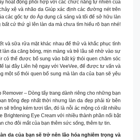
ày hoạt động phối hợp với các chức năng tự nhiên của
a chảy xệ và nhão da Giúp xác định các đường nét trên
ủa các gốc tự do Áp dụng cả sáng và tối để sở hữu làn
ất cứ thứ gì lên làn da mà chưa tìm hiểu rõ bạn nhé!
ết và sữa rửa mặt khác nhau để thử và khắc phục tình
ột làn da căng bóng, mịn màng và trẻ lâu sẽ nhờ vào sự
air có thể được bổ sung vào bất kỳ thói quen chăm sóc
ể lại đây Liên hệ ngay với VeeVee, để được tư vấn và
ằng một số thói quen bổ sung mà làn da của bạn sẽ yêu
up Remover – Dòng tẩy trang dành riêng cho những bạn
bạn trông đẹp nhất thời nhưng làn da đẹp phải từ bên
 sẽ trông kém tươi tắn, đó là nỗi ác mộng có rất nhiều
e Brightening Eye Cream với nhiều thành phần nổi bật
oàn cho đôi mắt của bạn thêm sức sống, thêm tự tin.
n da của bạn sẽ trở nên lão hóa nghiêm trọng và