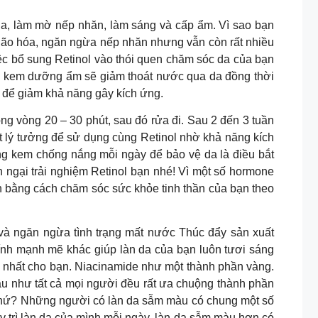
a, làm mờ nếp nhăn, làm sáng và cấp ẩm. Vì sao bạn
g lão hóa, ngăn ngừa nếp nhăn nhưng vẫn còn rất nhiều
ệc bổ sung Retinol vào thói quen chăm sóc da của bạn
 kem dưỡng ẩm sẽ giảm thoát nước qua da đồng thời
 để giảm khả năng gây kích ứng.
ong vòng 20 – 30 phút, sau đó rửa đi. Sau 2 đến 3 tuần
t lý tưởng để sử dụng cùng Retinol nhờ khả năng kích
ụng kem chống nắng mỗi ngày để bảo vệ da là điều bắt
gại trải nghiệm Retinol bạn nhé! Vì một số hormone
nh bằng cách chăm sóc sức khỏe tinh thần của bạn theo
và ngăn ngừa tình trạng mất nước Thúc đẩy sản xuất
ính mạnh mẽ khác giúp làn da của bạn luôn tươi sáng
 nhất cho bạn. Niacinamide như một thành phần vàng.
ầu như tất cả mọi người đều rất ưa chuộng thành phần
 chứ? Những người có làn da sẫm màu có chung một số
 trì làn da của mình mỗi ngày, làn da sẫm màu hơn có