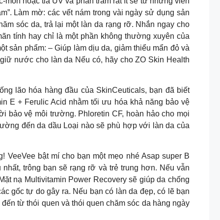
c-mon hoặc tia UV và phần trăm rất ít sẽ từ nhưng viên
nám”. Làm mờ: các vết nám trong vài ngày sử dụng sản
m sóc da, trả lại một làn da rạng rỡ. Nhắn ngay cho
mãn tính hay chỉ là một phần không thường xuyên của
ột sản phẩm: – Giúp làm dịu da, giảm thiểu mẩn đỏ và
 giữ nước cho làn da Nếu có, hãy cho ZO Skin Health
hống lão hóa hàng đầu của SkinCeuticals, bạn đã biết
in E + Ferulic Acid nhằm tối ưu hóa khả năng bảo vệ
hời bảo vệ môi trường. Phloretin CF, hoàn hảo cho mọi
hường đến da dầu Loại nào sẽ phù hợp với làn da của
ng! VeeVee bật mí cho bạn một mẹo nhé Asap super B
nhất, trông bạn sẽ rạng rỡ và trẻ trung hơn. Nếu vẫn
ặt nạ Multivitamin Power Recovery sẽ giúp da chống
ác gốc tự do gây ra. Nếu bạn có làn da đẹp, có lẽ bạn
n đến từ thói quen và thói quen chăm sóc da hàng ngày