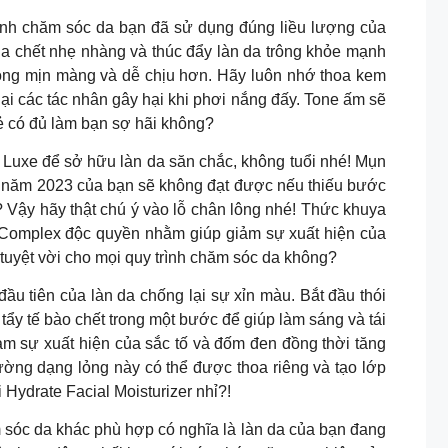
 trình chăm sóc da bạn đã sử dụng đúng liều lượng của
 da chết nhẹ nhàng và thúc đẩy làn da trông khỏe mạnh
 trông mịn màng và dễ chịu hơn. Hãy luôn nhớ thoa kem
i các tác nhân gây hại khi phơi nắng đấy. Tone ấm sẽ
ẻ có đủ làm bạn sợ hãi không?
e Luxe để sở hữu làn da săn chắc, không tuổi nhé! Mụn
cho năm 2023 của bạn sẽ không đạt được nếu thiếu bước
 Vậy hãy thật chú ý vào lỗ chân lông nhé! Thức khuya
 Complex độc quyền nhằm giúp giảm sự xuất hiện của
 tuyệt vời cho mọi quy trình chăm sóc da không?
u tiên của làn da chống lại sự xỉn màu. Bắt đầu thói
ẩy tế bào chết trong một bước để giúp làm sáng và tái
iảm sự xuất hiện của sắc tố và đốm đen đồng thời tăng
ờng dạng lỏng này có thể được thoa riêng và tạo lớp
Hydrate Facial Moisturizer nhỉ?!
 sóc da khác phù hợp có nghĩa là làn da của bạn đang