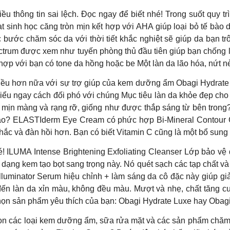
nhiều thông tin sai lệch. Đọc ngay để biết nhé! Trong suốt quy
ạt sinh học căng tròn mịn kết hợp với AHA giúp loại bỏ tế bào
ác bước chăm sóc da với thời tiết khắc nghiệt sẽ giúp da bạn
ctrum được xem như tuyến phòng thủ đầu tiên giúp bạn chống lạ
hợp với bạn có tone da hồng hoặc be Một làn da lão hóa, nứt n
 nhiều hơn nữa với sự trợ giúp của kem dưỡng ẩm Obagi Hydrat
ìm hiểu ngay cách đối phó với chúng Mục tiêu làn da khỏe đẹp 
 mịn màng và rạng rỡ, giống như được thắp sáng từ bên trong?
sao? ELASTIderm Eye Cream có phức hợp Bi-Mineral Contour
hắc và đàn hồi hơn. Bạn có biết Vitamin C cũng là một bổ sung
LUMA Intense Brightening Exfoliating Cleanser Lớp bảo vệ đầ
ạng kem tạo bọt sang trọng này. Nó quét sạch các tạp chất và t
 Illuminator Serum hiệu chỉnh + làm sáng da cô đặc này giúp g
ến làn da xỉn màu, không đều màu. Mượt và nhẹ, chất tăng cư
ọn sản phẩm yêu thích của bạn: Obagi Hydrate Luxe hay Obagi 
họn các loại kem dưỡng ẩm, sữa rửa mặt và các sản phẩm chăm