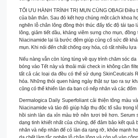
TỐI ƯU HÀNH TRÌNH TRỊ MỤN CÙNG OBAGI Điều trị mụn l
của bản thân. Sau đó kết hợp chúng một cách khoa học
nghẽn lỗ chân lông đồng thời thúc đẩy tốc độ tái tạo l
lông, giảm tiết dầu, kháng viêm sưng cho mụn, đồng th
Niacinamide lại là bước đệm giúp củng cố sức đề khá
mụn. Khi nói đến chất chống oxy hóa, có rất nhiều lựa
Nếu nàng vẫn còn lúng túng về quy trình chăm sóc da t
bóng vào Tết này và thoải mái check in không cần fil
tất cả các loại da đều có thể sử dụng SkinCeuticals R
hóa. Những thói quen hàng ngày thật sự tạo ra sự khá
cũng có thể khiến làn da bạn có nếp nhăn và các đốm
Dermalogica Daily Superfoliant cải thiện tông màu và
Niacinamide và táo đỏ giúp hấp thụ độc tố sâu trong 
hồi sinh làn da xỉn màu trở nên tươi trẻ hơn. Seru
dạng tinh khiết nhất của chúng, để đảm bảo kết qu
nhăn và nếp nhăn để có làn da rạng rỡ, khỏe mạnh hơn
da chết làm tắc nghẽn lỗ chân lông và còn vô vàn côn