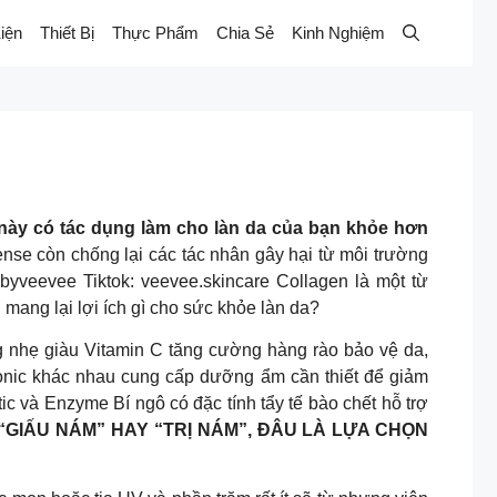
iện
Thiết Bị
Thực Phẩm
Chia Sẻ
Kinh Nghiệm
ày có tác dụng làm cho làn da của bạn khỏe hơn
nse còn chống lại các tác nhân gây hại từ môi trường
byveevee Tiktok: veevee.skincare Collagen là một từ
mang lại lợi ích gì cho sức khỏe làn da?
ẹ giàu Vitamin C tăng cường hàng rào bảo vệ da,
ronic khác nhau cung cấp dưỡng ẩm cần thiết để giảm
ic và Enzyme Bí ngô có đặc tính tẩy tế bào chết hỗ trợ
“GIẤU NÁM” HAY “TRỊ NÁM”, ĐÂU LÀ LỰA CHỌN