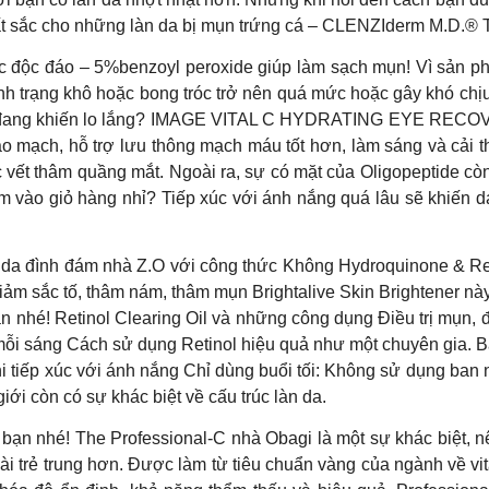
 sắc cho những làn da bị mụn trứng cá – CLENZIderm M.D.® T
ức độc đáo – 5%benzoyl peroxide giúp làm sạch mụn! Vì sản ph
tình trạng khô hoặc bong tróc trở nên quá mức hoặc gây khó ch
t đang khiến lo lắng? IMAGE VITAL C HYDRATING EYE RECOVERY
 mạch, hỗ trợ lưu thông mạch máu tốt hơn, làm sáng và cải th
vết thâm quầng mắt. Ngoài ra, sự có mặt của Oligopeptide còn g
 vào giỏ hàng nhỉ? Tiếp xúc với ánh nắng quá lâu sẽ khiến da 
 da đình đám nhà Z.O với công thức Không Hydroquinone & Ret
ảm sắc tố, thâm nám, thâm mụn Brightalive Skin Brightener nà
tinol Clearing Oil và những công dụng Điều trị mụn, đồng thờ
 vào mỗi sáng Cách sử dụng Retinol hiệu quả như một chuyên gi
i tiếp xúc với ánh nắng Chỉ dùng buổi tối: Không sử dụng ban 
iới còn có sự khác biệt về cấu trúc làn da.
n bạn nhé! The Professional-C nhà Obagi là một sự khác biệt,
i trẻ trung hơn. Được làm từ tiêu chuẩn vàng của ngành về vit