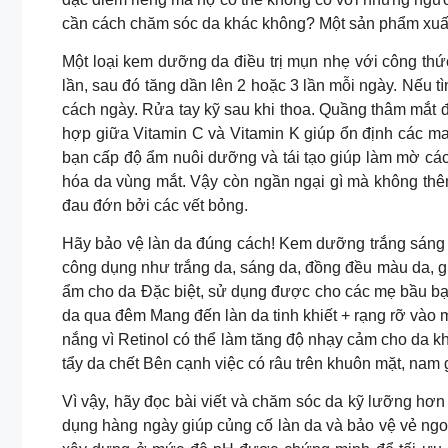
cần cách chăm sóc da khác không? Một sản phẩm xuất
Một loại kem dưỡng da điều trị mụn nhẹ với công th
lần, sau đó tăng dần lên 2 hoặc 3 lần mỗi ngày. Nếu 
cách ngày. Rửa tay kỹ sau khi thoa. Quầng thâm mắ
hợp giữa Vitamin C và Vitamin K giúp ổn định các mao
bạn cấp độ ẩm nuôi dưỡng và tái tạo giúp làm mờ các 
hóa da vùng mắt. Vậy còn ngần ngại gì mà không thêm
đau đớn bởi các vết bỏng.
Hãy bảo vệ làn da đúng cách! Kem dưỡng trắng sáng
công dụng như trắng da, sáng da, đồng đều màu da, gi
ẩm cho da Đặc biệt, sử dụng được cho các mẹ bầu bạn nhé! Re
da qua đêm Mang đến làn da tinh khiết + rạng rỡ
nắng vì Retinol có thể làm tăng độ nhạy cảm cho da kh
tẩy da chết Bên cạnh việc có râu trên khuôn mặt, nam g
Vì vậy, hãy đọc bài viết và chăm sóc da kỹ lưỡng hơ
dụng hàng ngày giúp củng cố làn da và bảo vệ vẻ ngoà