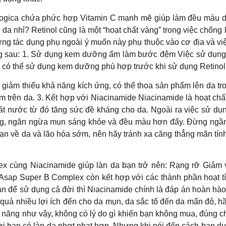
ogica chứa phức hợp Vitamin C mạnh mẽ giúp làm đều màu d
da nhỉ? Retinol cũng là một “hoạt chất vàng” trong việc chốn
hững tác dụng phụ ngoài ý muốn này phụ thuộc vào cơ địa và vi
ng sau: 1. Sử dụng kem dưỡng ẩm làm bước đệm Việc sử dụng
n có thể sử dụng kem dưỡng phù hợp trước khi sử dụng Retinol
ể giảm thiểu khả năng kích ứng, có thể thoa sản phẩm lên da tr
 trên da. 3. Kết hợp với Niacinamide Niacinamide là hoạt chấ
oát nước từ đó tăng sức đề kháng cho da. Ngoài ra việc sử d
g, ngăn ngừa mụn sáng khỏe và đều màu hơn đấy. Đừng ngần n
loạn về da và lão hóa sớm, nên hãy tránh xa căng thẳng mãn tí
ex cùng Niacinamide giúp làn da bạn trở nên: Rạng rỡ Giảm 
 Asap Super B Complex còn kết hợp với các thành phần hoạt t
n để sử dụng cả đời thì Niacinamide chính là đáp án hoàn hào
quá nhiều lợi ích đến cho da mụn, da sắc tố đến da mẩn đỏ, h
àn năng như vậy, không có lý do gì khiến bạn không mua, đúng
i bạn có làn da nhợt nhạt hơn. Nhưng khi nói đến cách bạn duy