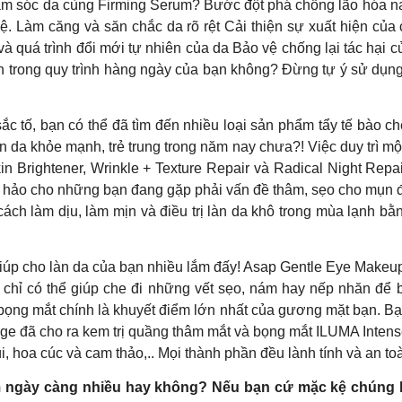
hăm sóc da cùng Firming Serum? Bước đột phá chống lão hóa n
xệ. Làm căng và săn chắc da rõ rệt Cải thiện sự xuất hiện củ
à quá trình đổi mới tự nhiên của da Bảo vệ chống lại tác hại c
 trong quy trình hàng ngày của bạn không? Đừng tự ý sử dụng b
c tố, bạn có thể đã tìm đến nhiều loại sản phẩm tẩy tế bào ch
n da khỏe mạnh, trẻ trung trong năm nay chưa?! Việc duy trì m
in Brightener, Wrinkle + Texture Repair và Radical Night Rep
n hảo cho những bạn đang gặp phải vấn đề thâm, sẹo cho mụn đ
ách làm dịu, làm mịn và điều trị làn da khô trong mùa lạnh b
giúp cho làn da của bạn nhiều lắm đấy! Asap Gentle Eye Make
 chỉ có thể giúp che đi những vết sẹo, nám hay nếp nhăn để 
bọng mắt chính là khuyết điểm lớn nhất của gương mặt bạn. Bạn
e đã cho ra kem trị quầng thâm mắt và bọng mắt ILUMA Intens
úi, hoa cúc và cam thảo,.. Mọi thành phần đều lành tính và an t
 ngày càng nhiều hay không? Nếu bạn cứ mặc kệ chúng là