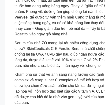
Nám, các đốm nâu, đỏ xuất hiện trên da bởi rất nhiều 
thuốc bạn đang uống hàng ngày. Thay vì “giấu nám” b
phẩm. Phòng vệ: dưỡng ẩm giúp chống lại nám hiệu q
VeeVee, để được tư vấn thêm nhé! Căng thẳng là một
cuộc sống hàng ngày, và nó có khả năng làm thay đổi
nhạy cảm – Giúp giảm dầu trên bề mặt da – Tẩy tế b
Rozatrol vào ngay giỏ hàng nhé!
Serum của nhà ZO mang lại rất nhiều công dụng cho l
chưa? SkinCeuticals C E Ferulic Serum là chất chốn
chống lại tia UVA / UVB gây hại, giúp ngăn ngừa các 
tông da, được điều chế với 10% Vitamin C và 2% Phl
bạn, nếu như chưa biết hãy nhắn ngay với chúng tôi.
Khám phá sự thật về ánh sáng năng lượng cao (ánh 
complex và Asap super C complex có thể kết hợp với 
chưa lựa chọn được sản phẩm cho làn da đừng ngại 
lão hóa với hỗn hợp đặc biệt của các Vitamin A, C, E
đã được cho biết đó là nhờ vào gen tuyệt vời của bạn
của bạn.