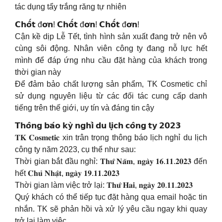
tác dụng tẩy trắng răng tự nhiên
𝗖𝗵𝗼̂́𝘁 đ𝗼̛𝗻! 𝗖𝗵𝗼̂́𝘁 đ𝗼̛𝗻! 𝗖𝗵𝗼̂́𝘁 đ𝗼̛𝗻!
Cận kề dịp Lễ Tết, tình hình sản xuất đang trở nên vô
cùng sôi động. Nhân viên công ty đang nỗ lực hết
mình để đáp ứng nhu cầu đặt hàng của khách trong
thời gian này
Để đảm bảo chất lượng sản phẩm, TK Cosmetic chỉ
sử dụng nguyên liệu từ các đối tác cung cấp danh
tiếng trên thế giới, uy tín và đáng tin cậy
𝗧𝗵𝗼̂𝗻𝗴 𝗯𝗮́𝗼 𝗸𝘆̀ 𝗻𝗴𝗵𝗶̉ 𝗱𝘂 𝗹𝗶̣𝗰𝗵 𝗰𝗼̂𝗻𝗴 𝘁𝘆 𝟮𝟬𝟮𝟯
𝐓𝐊 𝐂𝐨𝐬𝐦𝐞𝐭𝐢𝐜 xin trân trọng thông báo lịch nghỉ du lịch
công ty năm 2023, cụ thể như sau:
Thời gian bắt đầu nghỉ: 𝐓𝐡𝐮̛́ 𝐍𝐚̆𝐦, 𝐧𝐠𝐚̀𝐲 𝟏𝟔.𝟏𝟏.𝟐𝟎𝟐𝟑 đến
hết 𝐂𝐡𝐮̉ 𝐍𝐡𝐚̣̂𝐭, 𝐧𝐠𝐚̀𝐲 𝟏𝟗.𝟏𝟏.𝟐𝟎𝟐𝟑
Thời gian làm việc trở lại: 𝐓𝐡𝐮̛́ 𝐇𝐚𝐢, 𝐧𝐠𝐚̀𝐲 𝟐𝟎.𝟏𝟏.𝟐𝟎𝟐𝟑
Quý khách có thể tiếp tục đặt hàng qua email hoặc tin
nhắn. TK sẽ phản hồi và xử lý yêu cầu ngay khi quay
trở lại làm việc