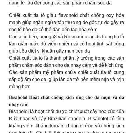
dụng từ lâu đời trong các sản phẩm chăm sóc da
Chiết xuất tía tô giàu flavonoid chất chống oxy hóa
mạnh giúp ngăn ngừa tổn thương do gốc tự do gây ra
cho tế bào da có thể dẫn đến lão hóa sớm
Các acid béo, omega3 và Rosmarinic acids trong tía tô
làm giảm mức độ viêm nhiễm và có hoạt tính sát trùng
giúp tiêu diệt vi khuẩn gây mụn trên da
Chiết xuất tía tô là thành phần lý tưởng trong các sản
phẩm chăm sóc dành cho da nhạy cảm và dễ kích ứng
Các sản phẩm mỹ phẩm chứa chiết xuất tía tô cung
cấp độ ẩm cho da, giúp làn da trở nên mềm mịn và mịn
màng hơn
𝐁𝐢𝐬𝐚𝐛𝐨𝐥𝐨𝐥 𝐇𝐨𝐚̣𝐭 𝐜𝐡𝐚̂́𝐭 𝐜𝐡𝐨̂́𝐧𝐠 𝐤𝐢́𝐜𝐡 𝐮̛́𝐧𝐠 𝐜𝐡𝐨 𝐝𝐚 𝐦𝐮̣𝐧 𝐯𝐚̀ 𝐝𝐚
𝐧𝐡𝐚̣𝐲 𝐜𝐚̉𝐦
Bisabolol là hoạt chất được chiết xuất cây hoa cúc của
Đức hoặc vỏ cây Brazilian candeia. Bisabolol có tính
kháng viêm, kháng khuẩn, chống dị ứng và chống kích
ứng trên da, đặc biệt thích hợp cho các loại da mụn và