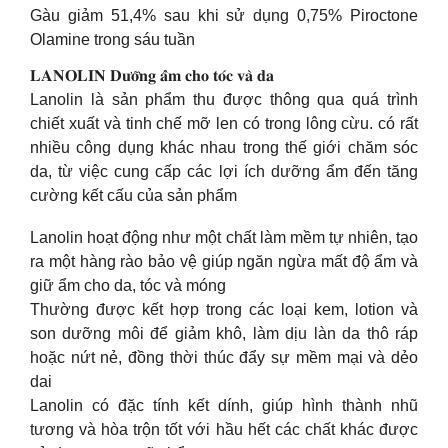
Gàu giảm 51,4% sau khi sử dụng 0,75% Piroctone
Olamine trong sáu tuần
𝐋𝐀𝐍𝐎𝐋𝐈𝐍 𝐃𝐮̛𝐨̛̃𝐧𝐠 𝐚̂̉𝐦 𝐜𝐡𝐨 𝐭𝐨́𝐜 𝐯𝐚̀ 𝐝𝐚
Lanolin là sản phẩm thu được thông qua quá trình
chiết xuất và tinh chế mỡ len có trong lông cừu. có rất
nhiều công dụng khác nhau trong thế giới chăm sóc
da, từ việc cung cấp các lợi ích dưỡng ẩm đến tăng
cường kết cấu của sản phẩm
Lanolin hoạt động như một chất làm mềm tự nhiên, tạo
ra một hàng rào bảo vệ giúp ngăn ngừa mất độ ẩm và
giữ ẩm cho da, tóc và móng
Thường được kết hợp trong các loại kem, lotion và
son dưỡng môi để giảm khô, làm dịu làn da thô ráp
hoặc nứt nẻ, đồng thời thúc đẩy sự mềm mại và dẻo
dai
Lanolin có đặc tính kết dính, giúp hình thành nhũ
tương và hòa trộn tốt với hầu hết các chất khác được