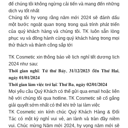
để chúng tôi không ngừng cải tiến và mang đến những
dịch vụ tốt nhất
Chúng tôi hy vọng rằng năm mới 2024 sẽ đánh dấu
một bước ngoặt quan trọng trong quá trình phát triển
của quý khách hàng và chúng tôi. TK luôn sẵn lòng
phục vụ và đồng hành cùng quý khách hàng trong mọi
thử thách và thành công sắp tới
TK Cosmetic xin thông báo về lịch nghỉ tết dương lịch
2024 như sau:
𝐓𝐡𝐨̛̀𝐢 𝐠𝐢𝐚𝐧 𝐧𝐠𝐡𝐢̉: 𝐓𝐮̛̀ 𝐭𝐡𝐮̛́ 𝐁𝐚̉𝐲, 𝟑𝟏/𝟏𝟐/𝟐𝟎𝟐𝟑 đ𝐞̂́𝐧 𝐓𝐡𝐮̛́ 𝐇𝐚𝐢,
𝐧𝐠𝐚̀𝐲 𝟎𝟏/𝟎𝟏/𝟐𝟎𝟐𝟒
𝐓𝐡𝐨̛̀𝐢 𝐠𝐢𝐚𝐧 𝐥𝐚̀𝐦 𝐯𝐢𝐞̣̂𝐜 𝐭𝐫𝐨̛̉ 𝐥𝐚̣𝐢: 𝐓𝐡𝐮̛́ 𝐁𝐚, 𝐧𝐠𝐚̀𝐲 𝟎𝟐/𝟎𝟏/𝟐𝟎𝟐𝟒
Mọi yêu cầu Quý Khách có thể gửi qua email hoặc liên
hệ với chúng tôi qua hotline. TK Cosmetic sẽ cố gắng
giải quyết sớm nhất có thể khi trở lại làm việc
TK Cosmetic xin kính chúc Quý Khách Hàng & Đối
Tác có một kỳ nghỉ vui vẻ, an lành và tràn đầy niềm
vui. Chúc mừng Năm mới 2024, hy vọng năm mới sẽ