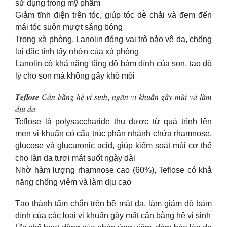
sử dụng trong mỹ phẩm
Giảm tĩnh điện trên tóc, giúp tóc dễ chải và đem đến
mái tóc suôn mượt sáng bóng
Trong xà phòng, Lanolin đóng vai trò bảo vệ da, chống
lại đặc tính tẩy nhờn của xà phòng
Lanolin có khả năng tăng độ bám dính của son, tạo độ
lỳ cho son mà không gây khô môi
𝑻𝒆𝒇𝒍𝒐𝒔𝒆 𝐶𝑎̂𝑛 𝑏𝑎̆̀𝑛𝑔 ℎ𝑒̣̂ 𝑣𝑖 𝑠𝑖𝑛ℎ, 𝑛𝑔𝑎̆𝑛 𝑣𝑖 𝑘ℎ𝑢𝑎̂̉𝑛 𝑔𝑎̂𝑦 𝑚𝑢̀𝑖 𝑣𝑎̀ 𝑙𝑎̀𝑚
𝑑𝑖̣𝑢 𝑑𝑎
Teflose là polysaccharide thu được từ quá trình lên
men vi khuẩn có cấu trúc phân nhánh chứa rhamnose,
glucose và glucuronic acid, giúp kiểm soát mùi cơ thể
cho làn da tươi mát suốt ngày dài
Nhờ hàm lượng rhamnose cao (60%), Teflose có khả
năng chống viêm và làm dịu cao
Tạo thành tấm chắn trên bề mặt da, làm giảm độ bám
dính của các loại vi khuẩn gây mất cân bằng hệ vi sinh