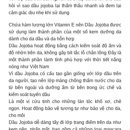
hỏi vì sao dầu jojoba lại thẩm thấu nhanh và đem lại
cảm giác dịu nhẹ khi sử dụng
Chứa hàm lượng lớn Vitamin E nên Dầu Jojoba được
sử dụng làm thành phần của một số kem dưỡng da
dành cho da dầu và da hỗn hợp
Dầu Jojoba hoạt động bằng cách kiểm soát độ ẩm và
độ nhờn trên da, không gây bít tắc lỗ chân lông Đây là
một thành phần lành tính phù hợp với thời tiết nắng
nóng như Việt Nam
Vì dầu Jojoba có cấu tạo gần giống với lớp dầu trên
da người, tạo nên lớp màng chống thấm nước cho da
từ bên ngoài và dưỡng ẩm từ bên trong ức chế và
kiểm soát tuyến dầu
Là một vị cứu tinh cho những làn tóc khô xơ, chẻ
ngọn. Hoạt động bảo vệ tương tự như bảo vệ cho da,
cho môi
Dầu Jojoba dễ dàng tẩy đi lớp trang điểm trên da như
kem nền, phấn mắt, bao gồm cả những loại mascara