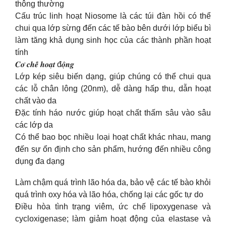
thông thường
Cấu trúc linh hoạt Niosome là các túi đàn hồi có thể
chui qua lớp sừng đến các tế bào bên dưới lớp biểu bì
làm tăng khả dụng sinh học của các thành phần hoạt
tính
𝑪𝒐̛ 𝒄𝒉𝒆̂́ 𝒉𝒐𝒂̣𝒕 đ𝒐̣̂𝒏𝒈
Lớp kép siêu biến dạng, giúp chúng có thể chui qua
các lỗ chân lông (20nm), dễ dàng hấp thu, dẫn hoạt
chất vào da
Đặc tính háo nước giúp hoạt chất thấm sâu vào sâu
các lớp da
Có thể bao bọc nhiều loại hoạt chất khác nhau, mang
đến sự ổn định cho sản phẩm, hướng đến nhiều công
dụng đa dạng
Làm chậm quá trình lão hóa da, bảo vệ các tế bào khỏi
quá trình oxy hóa và lão hóa, chống lại các gốc tự do
Điều hòa tình trạng viêm, ức chế lipoxygenase và
cycloxigenase; làm giảm hoạt động của elastase và