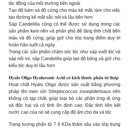
tác động của môi trường bên ngoài
Tạo độ bám và độ cứng cho màu kẻ mắt, làm cho việc
tạo đường kẻ mắt sắc nét và lâu bền hơn
Sáp Candelilla cũng có thể được sử dụng trong các
sản phẩm kem nền và phấn phủ để tăng tính chất bền
màu và độ cứng, giúp giữ cho lớp trang điểm duy trì
hoàn hảo suốt cả ngày
Trong các sản phẩm chăm sóc tóc như sáp vuốt tóc và
sáp nối mi, sáp Candelilla giúp tạo độ bóng và giữ cho
kiểu tóc duy trì lâu hơn
𝐇𝐲𝐚𝐥𝐨 𝐎𝐥𝐢𝐠𝐨 𝐇𝐲𝐚𝐥𝐮𝐫𝐨𝐧𝐢𝐜 𝐀𝐜𝐢𝐝 𝐜𝐨́ 𝐤𝐢́𝐜𝐡 𝐭𝐡𝐮̛𝐨̛́𝐜 𝐩𝐡𝐚̂𝐧 𝐭𝐮̛̉ 𝐭𝐡𝐚̂́𝐩
Hoạt chất Hyalo Oligo được sản xuất bằng phương
pháp lên men với Streptococcus zooepidemiaus nên
không có tạp chất, giúp loại bỏ các phản ứng dị ứng
và độc hại và có tính ổn định cao. Đặc tính liên kết
nước cao của nó sẽ cung cấp độ ẩm cho da và tóc
Trọng lượng phân tử 7 9 KDa thấm sâu vào lớp trung