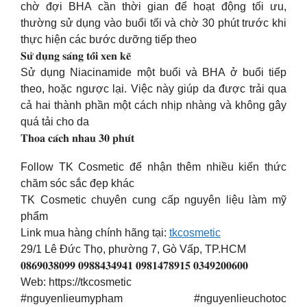
chờ đợi
BHA cần thời gian để hoạt động tối ưu,
thường sử dụng vào buổi tối và chờ 30 phút trước khi
thực hiện các bước dưỡng tiếp theo
𝐒𝐮̛̉ 𝐝𝐮̣𝐧𝐠 𝐬𝐚́𝐧𝐠 𝐭𝐨̂́𝐢 𝐱𝐞𝐧 𝐤𝐞̃
Sử dụng Niacinamide một buổi và BHA ở buổi tiếp
theo, hoặc ngược lại. Việc này giúp da được trải qua
cả hai thành phần một cách nhịp nhàng và không gây
quá tải cho da
𝐓𝐡𝐨𝐚 𝐜𝐚́𝐜𝐡 𝐧𝐡𝐚𝐮 𝟑𝟎 𝐩𝐡𝐮́𝐭
Follow TK Cosmetic để nhận thêm nhiều kiến thức
chăm sóc sắc đẹp khác
TK Cosmetic chuyên cung cấp nguyên liệu làm mỹ
phẩm
Link mua hàng chính hãng tại:
tkcosmetic
29/1 Lê Đức Thọ, phường 7, Gò Vấp, TP.HCM
𝟎𝟖𝟔𝟗𝟎𝟑𝟖𝟎𝟗𝟗 𝟎𝟗𝟖𝟖𝟒𝟑𝟒𝟗𝟒𝟏 𝟎𝟗𝟖𝟏𝟒𝟕𝟖𝟗𝟏𝟓 𝟎𝟑𝟒𝟗𝟐𝟎𝟎𝟔𝟎𝟎
Web: https://tkcosmetic
#nguyenlieumypham #nguyenlieuchotoc