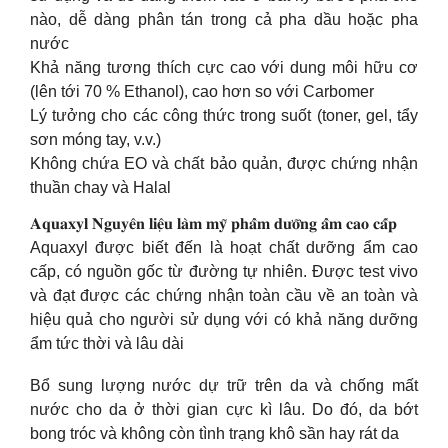
nào, dễ dàng phân tán trong cả pha dầu hoặc pha
nước
Khả năng tương thích cực cao với dung môi hữu cơ
(lên tới 70 % Ethanol), cao hơn so với Carbomer
Lý tưởng cho các công thức trong suốt (toner, gel, tẩy
sơn móng tay, v.v.)
Không chứa EO và chất bảo quản, được chứng nhận
thuần chay và Halal
𝐀𝐪𝐮𝐚𝐱𝐲𝐥 𝐍𝐠𝐮𝐲𝐞̂𝐧 𝐥𝐢𝐞̣̂𝐮 𝐥𝐚̀𝐦 𝐦𝐲̃ 𝐩𝐡𝐚̂̉𝐦 𝐝𝐮̛𝐨̛̃𝐧𝐠 𝐚̂̉𝐦 𝐜𝐚𝐨 𝐜𝐚̂́𝐩
Aquaxyl được biết đến là hoạt chất dưỡng ẩm cao
cấp, có nguồn gốc từ đường tự nhiên. Được test vivo
và đạt được các chứng nhận toàn cầu về an toàn và
hiệu quả cho người sử dụng với có khả năng dưỡng
ẩm tức thời và lâu dài
Bổ sung lượng nước dự trữ trên da và chống mất
nước cho da ở thời gian cực kì lâu. Do đó, da bớt
bong tróc và không còn tình trạng khô sần hay rát da