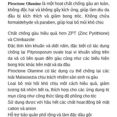
𝐏𝐢𝐫𝐨𝐜𝐭𝐨𝐧𝐞 𝐎𝐥𝐚𝐦𝐢𝐧𝐞 là một hoạt chất chống gàu an toàn,
không độc hại và không gây kích ứng, giúp làm dịu da
đầu bị kích thích và giảm bong tróc. Không chứa
formaldehyde và paraben, giúp loại bỏ mùi khó chịu
Chất chống gàu hiệu quả hơn ZPT (Zinc Pyrithione)
và Climbazole
Đặc tính kìm khuẩn và diệt nấm, đặc biệt có tác dụng
chống lại Pityrosporum ovale loại vi khuẩn sống trên
da và có liên quan đến gàu cũng như các biểu hiện
bong tróc khác trên mặt và da đầu
Piroctone Olamine có tác dụng cụ thể chống lại các
loài Malassezia chịu trách nhiệm sản sinh ra gàu
Loại bỏ mùi hôi khó chịu một cách hiệu quả, giảm
lượng bã nhờn tiết ra, thích hợp cho các ứng dụng trị
mụn cũng như công thức tăng độ phồng cho tóc
Sử dụng được với hầu hết các chất hoạt động bề mặt
cation và anion
Hỗ trợ bảo quản phổ rộng và làm đặc dầu gội