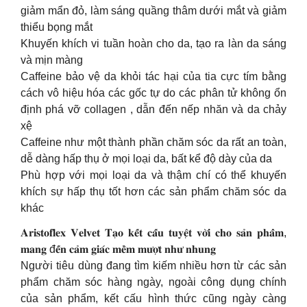
giảm mẩn đỏ, làm sáng quầng thâm dưới mắt và giảm
thiểu bọng mắt
Khuyến khích vi tuần hoàn cho da, tạo ra làn da sáng
và mịn màng
Caffeine bảo vệ da khỏi tác hại của tia cực tím bằng
cách vô hiệu hóa các gốc tự do các phân tử không ổn
định phá vỡ collagen , dẫn đến nếp nhăn và da chảy
xệ
Caffeine như một thành phần chăm sóc da rất an toàn,
dễ dàng hấp thụ ở mọi loại da, bất kể độ dày của da
Phù hợp với mọi loại da và thậm chí có thể khuyến
khích sự hấp thụ tốt hơn các sản phẩm chăm sóc da
khác
𝐀𝐫𝐢𝐬𝐭𝐨𝐟𝐥𝐞𝐱 𝐕𝐞𝐥𝐯𝐞𝐭 𝐓𝐚̣𝐨 𝐤𝐞̂́𝐭 𝐜𝐚̂́𝐮 𝐭𝐮𝐲𝐞̣̂𝐭 𝐯𝐨̛̀𝐢 𝐜𝐡𝐨 𝐬𝐚̉𝐧 𝐩𝐡𝐚̂̉𝐦,
𝐦𝐚𝐧𝐠 đ𝐞̂́𝐧 𝐜𝐚̉𝐦 𝐠𝐢𝐚́𝐜 𝐦𝐞̂̀𝐦 𝐦𝐮̛𝐨̛̣𝐭 𝐧𝐡𝐮̛ 𝐧𝐡𝐮𝐧𝐠
Người tiêu dùng đang tìm kiếm nhiều hơn từ các sản
phẩm chăm sóc hàng ngày, ngoài công dụng chính
của sản phẩm, kết cấu hình thức cũng ngày càng