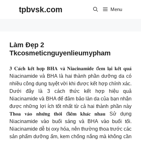
Skip
tpbvsk.com
to
Menu
content
Làm Đẹp 2
Tkcosmeticnguyenlieumypham
𝟑 𝐂𝐚́𝐜𝐡 𝐤𝐞̂́𝐭 𝐡𝐨̛̣𝐩 𝐁𝐇𝐀 𝐯𝐚̀ 𝐍𝐢𝐚𝐜𝐢𝐧𝐚𝐦𝐢𝐝𝐞 đ𝐞𝐦 𝐥𝐚̣𝐢 𝐤𝐞̂́𝐭 𝐪𝐮𝐚̉
Niacinamide và BHA là hai thành phần dưỡng da có
nhiều công dụng tuyệt vời khi được kết hợp chính xác.
Dưới đây là 3 cách thức kết hợp hiệu quả
Niacinamide và BHA để đảm bảo làn da của bạn nhận
được những lợi ích tốt nhất từ cả hai thành phần này
𝐓𝐡𝐨𝐚 𝐯𝐚̀𝐨 𝐧𝐡𝐮̛̃𝐧𝐠 𝐭𝐡𝐨̛̀𝐢 đ𝐢𝐞̂̉𝐦 𝐤𝐡𝐚́𝐜 𝐧𝐡𝐚𝐮
Sử dụng
Niacinamide vào buổi sáng và BHA vào buổi tối.
Niacinamide dễ bị oxy hóa, nên thường thoa trước các
sản phẩm dưỡng ẩm, kem chống nắng mà không cần