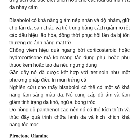
da nhạy cảm
Bisabolol có khả năng giảm nếp nhăn và độ nhám, giữ
cho làn da săn chắc và trẻ trung bằng cách giảm rõ rệt
các dấu hiệu lão hóa, đồng thời phục hồi làn da bị tổn
thương do ánh nắng mặt trời
Chống viêm hiệu quả ngang bới corticosteroid hoặc
hydrocortisone mà ko mang tác dụng phụ, hoặc phụ
thuộc kem hoặc teo da nếu ngưng dùng
Gần đây nó đã được kết hợp với tretinoin như một
phương pháp điều trị mụn trứng cá
Nghiên cứu cho thấy bisabolol có thể có một số khả
năng làm sáng màu da. Nó cung cấp độ ẩm và làm
giảm tình trạng da khô, ngứa, bong tróc
Do nồng độ panthenol cao nên nó có thể kích thích và
thúc đẩy quá trình chữa lành da và kích khích khả
năng tóc mọc
𝐏𝐢𝐫𝐨𝐜𝐭𝐨𝐧𝐞 𝐎𝐥𝐚𝐦𝐢𝐧𝐞