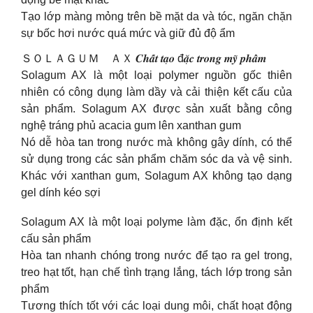
Tạo lớp màng mỏng trên bề mặt da và tóc, ngăn chặn
sự bốc hơi nước quá mức và giữ đủ độ ẩm
ＳＯＬＡＧＵＭ ＡＸ 𝑪𝒉𝒂̂́𝒕 𝒕𝒂̣𝒐 đ𝒂̣̆𝒄 𝒕𝒓𝒐𝒏𝒈 𝒎𝒚̃ 𝒑𝒉𝒂̂̉𝒎
Solagum AX là một loại polymer nguồn gốc thiên
nhiên có công dụng làm dầy và cải thiện kết cấu của
sản phẩm. Solagum AX được sản xuất bằng công
nghệ tráng phủ acacia gum lên xanthan gum
Nó dễ hòa tan trong nước mà không gây dính, có thể
sử dụng trong các sản phẩm chăm sóc da và vệ sinh.
Khác với xanthan gum, Solagum AX không tạo dạng
gel dính kéo sợi
Solagum AX là một loại polyme làm đặc, ổn định kết
cấu sản phẩm
Hòa tan nhanh chóng trong nước để tạo ra gel trong,
treo hạt tốt, hạn chế tình trạng lắng, tách lớp trong sản
phẩm
Tương thích tốt với các loại dung môi, chất hoạt động