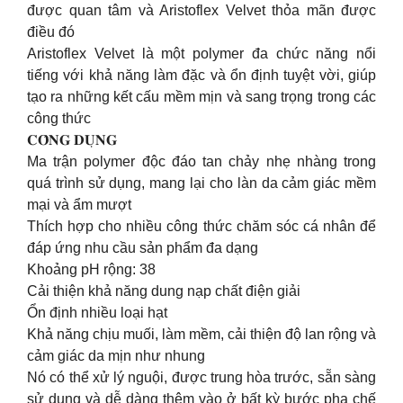
được quan tâm và Aristoflex Velvet thỏa mãn được
điều đó
Aristoflex Velvet là một polymer đa chức năng nổi
tiếng với khả năng làm đặc và ổn định tuyệt vời, giúp
tạo ra những kết cấu mềm mịn và sang trọng trong các
công thức
𝐂𝐎̂𝐍𝐆 𝐃𝐔̣𝐍𝐆
Ma trận polymer độc đáo tan chảy nhẹ nhàng trong
quá trình sử dụng, mang lại cho làn da cảm giác mềm
mại và ẩm mượt
Thích hợp cho nhiều công thức chăm sóc cá nhân để
đáp ứng nhu cầu sản phẩm đa dạng
Khoảng pH rộng: 38
Cải thiện khả năng dung nạp chất điện giải
Ổn định nhiều loại hạt
Khả năng chịu muối, làm mềm, cải thiện độ lan rộng và
cảm giác da mịn như nhung
Nó có thể xử lý nguội, được trung hòa trước, sẵn sàng
sử dụng và dễ dàng thêm vào ở bất kỳ bước pha chế