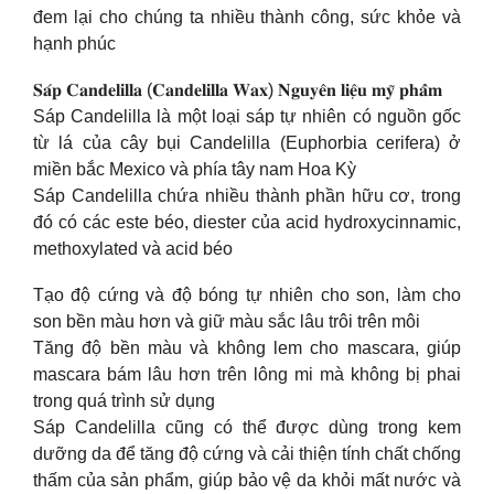
đem lại cho chúng ta nhiều thành công, sức khỏe và
hạnh phúc
𝐒𝐚́𝐩 𝐂𝐚𝐧𝐝𝐞𝐥𝐢𝐥𝐥𝐚 (𝐂𝐚𝐧𝐝𝐞𝐥𝐢𝐥𝐥𝐚 𝐖𝐚𝐱) 𝐍𝐠𝐮𝐲𝐞̂𝐧 𝐥𝐢𝐞̣̂𝐮 𝐦𝐲̃ 𝐩𝐡𝐚̂̉𝐦
Sáp Candelilla là một loại sáp tự nhiên có nguồn gốc
từ lá của cây bụi Candelilla (Euphorbia cerifera) ở
miền bắc Mexico và phía tây nam Hoa Kỳ
Sáp Candelilla chứa nhiều thành phần hữu cơ, trong
đó có các este béo, diester của acid hydroxycinnamic,
methoxylated và acid béo
Tạo độ cứng và độ bóng tự nhiên cho son, làm cho
son bền màu hơn và giữ màu sắc lâu trôi trên môi
Tăng độ bền màu và không lem cho mascara, giúp
mascara bám lâu hơn trên lông mi mà không bị phai
trong quá trình sử dụng
Sáp Candelilla cũng có thể được dùng trong kem
dưỡng da để tăng độ cứng và cải thiện tính chất chống
thấm của sản phẩm, giúp bảo vệ da khỏi mất nước và