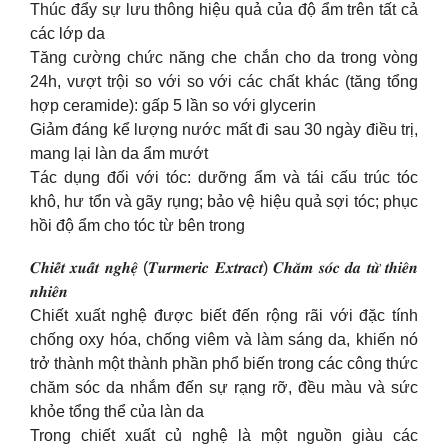
Thúc đẩy sự lưu thông hiệu quả của độ ẩm trên tất cả
các lớp da
Tăng cường chức năng che chắn cho da trong vòng
24h, vượt trội so với so với các chất khác (tăng tổng
hợp ceramide): gấp 5 lần so với glycerin
Giảm đáng kể lượng nước mất đi sau 30 ngày điều trị,
mang lại làn da ẩm mướt
Tác dụng đối với tóc: dưỡng ẩm và tái cấu trúc tóc
khô, hư tổn và gãy rụng; bảo vệ hiệu quả sợi tóc; phục
hồi độ ẩm cho tóc từ bên trong
𝑪𝒉𝒊𝒆̂́𝒕 𝒙𝒖𝒂̂́𝒕 𝒏𝒈𝒉𝒆̣̂ (𝑻𝒖𝒓𝒎𝒆𝒓𝒊𝒄 𝑬𝒙𝒕𝒓𝒂𝒄𝒕) 𝑪𝒉𝒂̆𝒎 𝒔𝒐́𝒄 𝒅𝒂 𝒕𝒖̛̀ 𝒕𝒉𝒊𝒆̂𝒏
𝒏𝒉𝒊𝒆̂𝒏
Chiết xuất nghệ được biết đến rộng rãi với đặc tính
chống oxy hóa, chống viêm và làm sáng da, khiến nó
trở thành một thành phần phổ biến trong các công thức
chăm sóc da nhắm đến sự rạng rỡ, đều màu và sức
khỏe tổng thể của làn da
Trong chiết xuất củ nghệ là một nguồn giàu các