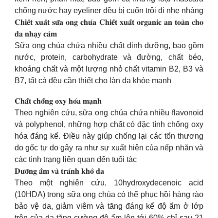
chống nước hay eyeliner đều bị cuốn trôi đi nhẹ nhàng
𝐂𝐡𝐢𝐞̂́𝐭 𝐱𝐮𝐚̂́𝐭 𝐬𝐮̛̃𝐚 𝐨𝐧𝐠 𝐜𝐡𝐮́𝐚 𝐂𝐡𝐢𝐞̂́𝐭 𝐱𝐮𝐚̂́𝐭 𝐨𝐫𝐠𝐚𝐧𝐢𝐜 𝐚𝐧 𝐭𝐨𝐚̀𝐧 𝐜𝐡𝐨
𝐝𝐚 𝐧𝐡𝐚̣𝐲 𝐜𝐚̉𝐦
Sữa ong chúa chứa nhiều chất dinh dưỡng, bao gồm
nước, protein, carbohydrate và đường, chất béo,
khoáng chất và một lượng nhỏ chất vitamin B2, B3 và
B7, tất cả đều cần thiết cho làn da khỏe mạnh
𝐂𝐡𝐚̂́𝐭 𝐜𝐡𝐨̂́𝐧𝐠 𝐨𝐱𝐲 𝐡𝐨́𝐚 𝐦𝐚̣𝐧𝐡
Theo nghiên cứu, sữa ong chúa chứa nhiều flavonoid
và polyphenol, những hợp chất có đặc tính chống oxy
hóa đáng kể. Điều này giúp chống lại các tổn thương
do gốc tự do gây ra như sự xuất hiện của nếp nhăn và
các tình trạng liên quan đến tuổi tác
𝐃𝐮̛𝐨̛̃𝐧𝐠 𝐚̂̉𝐦 𝐯𝐚̀ 𝐭𝐫𝐚́𝐧𝐡 𝐤𝐡𝐨̂ 𝐝𝐚
Theo một nghiên cứu, 10hydroxydecenoic acid
(10HDA) trong sữa ong chúa có thể phục hồi hàng rào
bảo vệ da, giảm viêm và tăng đáng kể độ ẩm ở lớp
trên của da tăng cường độ ẩm lên tới 60% chỉ sau 21