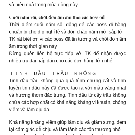
và hiệu quả trong mùa đông này
𝐂𝐮𝐨̂́𝐢 𝐧𝐚̆𝐦 𝐫𝐨̂̀𝐢, 𝐜𝐡𝐨̂́𝐭 đ𝐨̛𝐧 𝐚̂̀𝐦 𝐚̂̀𝐦 𝐭𝐡𝐨̂𝐢 𝐜𝐚́𝐜 𝐛𝐨𝐬𝐬 𝐨̛𝐢!!
Thời điểm cuối năm sôi động để các boss đi hàng
chuẩn bị cho dịp nghỉ lễ và đón chào năm mới sắp tới
TK rất biết ơn vì các boss đã tin tưởng và chốt đơn ầm
ầm trong thời gian này
Đừng quên liên hệ trực tiếp với TK để nhận được
nhiều ưu đãi hấp dẫn cho các đơn hàng lớn nhé
ＴＩＮＨ ＤẦＵ ＴＲẦＵ ＫＨÔＮＧ
Tinh dầu trầu không qua quá trình chưng cất và tinh
luyện tinh dầu này đã được tạo ra với màu vàng nhạt
và hương thơm đặc trưng. Tinh dầu từ cây trầu không
chứa các hợp chất có khả năng kháng vi khuẩn, chống
viêm và làm dịu da
Khả năng kháng viêm giúp làm dịu và giảm sưng, đem
lại cảm giác dễ chịu và làm lành các tổn thương nhỏ