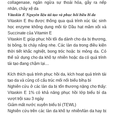
collagenase, ngăn ngừa sự thoái hóa, gây ra nếp
nhăn, chảy xệ da
𝑽𝒊𝒕𝒂𝒔𝒌𝒊𝒏 𝑬 𝑵𝒈𝒖𝒚𝒆̂𝒏 𝒍𝒊𝒆̣̂𝒖 𝒕𝒂́𝒊 𝒕𝒂̣𝒐 𝒗𝒂̀ 𝒑𝒉𝒖̣𝒄 𝒉𝒐̂̀𝒊 𝒃𝒊𝒆̂̉𝒖 𝒃𝒊̀ 𝒅𝒂
Vitaskin E thu được thông qua quá trình xúc tác sinh
học enzyme không dung môi từ Dầu hạt mâm xôi và
Succinate của Vitamin E
Vitaskin E giúp phục hồi tối đa dành cho da bị thương,
bị bỏng, bị cháy nắng nhẹ. Các làn da trong điều kiện
thời tiết khắc nghiệt, bong tróc hoặc bị mỏng da. Có
thể sử dụng cho da khô tự nhiên hoặc da có quá trình
tái tạo đang chậm lại…
Kích thích quá trình phục hồi da, kích hoạt quá trình tái
tạo da và củng cố cấu trúc mối nối biểu bìhạ bì
Nghiên cứu ở các làn da bị tổn thương nặng cho thấy:
Vitaskin E 1% có khả năng phục hồi lớp biểu bì da
vượt trội sau 3 ngày
Giảm mất nước xuyên biểu bì (TEWL)
Nghiên cứu trên các làn da khô tự nhiên/làn da hay bị