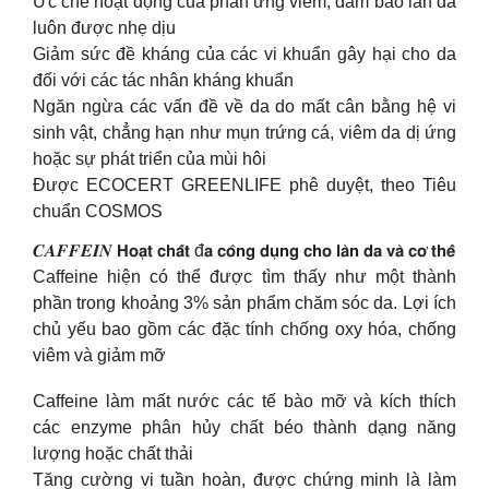
Ức chế hoạt động của phản ứng viêm, đảm bảo làn da
luôn được nhẹ dịu
Giảm sức đề kháng của các vi khuẩn gây hại cho da
đối với các tác nhân kháng khuẩn
Ngăn ngừa các vấn đề về da do mất cân bằng hệ vi
sinh vật, chẳng hạn như mụn trứng cá, viêm da dị ứng
hoặc sự phát triển của mùi hôi
Được ECOCERT GREENLIFE phê duyệt, theo Tiêu
chuẩn COSMOS
𝑪𝑨𝑭𝑭𝑬𝑰𝑵 𝗛𝗼𝗮̣𝘁 𝗰𝗵𝗮̂́𝘁 đ𝗮 𝗰𝗼̂𝗻𝗴 𝗱𝘂̣𝗻𝗴 𝗰𝗵𝗼 𝗹𝗮̀𝗻 𝗱𝗮 𝘃𝗮̀ 𝗰𝗼̛ 𝘁𝗵𝗲̂̉
Caffeine hiện có thể được tìm thấy như một thành
phần trong khoảng 3% sản phẩm chăm sóc da. Lợi ích
chủ yếu bao gồm các đặc tính chống oxy hóa, chống
viêm và giảm mỡ
Caffeine làm mất nước các tế bào mỡ và kích thích
các enzyme phân hủy chất béo thành dạng năng
lượng hoặc chất thải
Tăng cường vi tuần hoàn, được chứng minh là làm