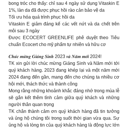
bong tróc cho thấy: chỉ sau 4 ngày sử dụng Vitaskin E
1%, làn da đã được phục hồi rào cản bảo vệ da
Tối ưu hóa quá trình phục hồi da
Vitaskin E giảm đáng kể các vết nứt và da chết trên
môi sau 3 ngày
Được ECOCERT GREENLIFE phê duyệt theo Tiêu
chuẩn Ecocert cho mỹ phẩm tự nhiên và hữu cơ
𝑪𝒉𝒖́𝒄 𝒎𝒖̛̀𝒏𝒈 𝑮𝒊𝒂́𝒏𝒈 𝑺𝒊𝒏𝒉 2023 𝒗𝒂̀ 𝑵𝒂̆𝒎 𝒎𝒐̛́𝒊 2024!
TK xin gửi lời chúc mừng Giáng Sinh và Năm mới tới
quý khách hàng. 2023 đang khép lại và một năm mới
2024 đang đến gần, mang đến cho chúng ta nhiều cơ
hội mới, thách thức và thành công
Mong rằng những khoảnh khắc đáng nhớ trong mùa lễ
sẽ gắn kết thêm tình cảm giữa quý khách và những
người thân quan trọng
TK chân thành cảm ơn quý khách hàng đã tin tưởng
và ủng hộ chúng tôi trong suốt thời gian vừa qua. Sự
ủng hộ và lòng tin của quý khách hàng là động lực lớn