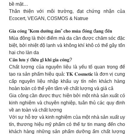
bề mặt…
Thân thiện với môi trường, đạt chứng nhận của
Ecocert, VEGAN, COSMOS & Natrue
𝐆𝐢𝐚 𝐜𝐨̂𝐧𝐠 “𝐊𝐞𝐦 𝐝𝐮̛𝐨̛̃𝐧𝐠 𝐚̂̉𝐦” 𝐜𝐡𝐨 𝐦𝐮̀𝐚 đ𝐨̂𝐧𝐠 đ𝐚𝐧𝐠 đ𝐞̂́𝐧
Mùa đông là thời điểm mà da cần được chăm sóc đặc
biệt, bởi nhiệt độ lạnh và không khí khô có thể gây tổn
hại cho làn da
𝐂𝐚̂̀𝐧 𝐥𝐮̛𝐮 𝐲́ đ𝐢𝐞̂̀𝐮 𝐠𝐢̀ 𝐤𝐡𝐢 𝐠𝐢𝐚 𝐜𝐨̂𝐧𝐠?
Chất lượng của nguyên liệu là yếu tố quan trọng để
tạo ra sản phẩm hiệu quả: 𝐓𝐊 𝐂𝐨𝐬𝐦𝐞𝐭𝐢𝐜 là đơn vị cung
cấp nguyên liệu nhập khẩu uy tín nên khách hàng
hoàn toàn có thể yên tâm về chất lượng và giá cả
Gia công cần được thực hiện bởi một nhà sản xuất có
kinh nghiệm và chuyên nghiệp, tuân thủ các quy định
về an toàn và chất lượng
Với sự hỗ trợ và kinh nghiệm của một nhà sản xuất uy
tín, thương hiệu mỹ phẩm có thể tự tin mang đến cho
khách hàng những sản phẩm dưỡng ẩm chất lượng