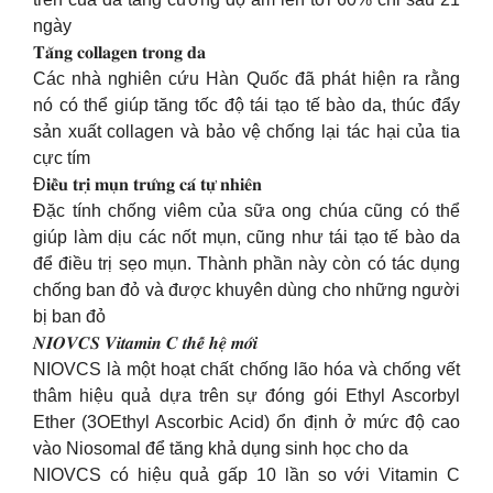
ngày
𝐓𝐚̆𝐧𝐠 𝐜𝐨𝐥𝐥𝐚𝐠𝐞𝐧 𝐭𝐫𝐨𝐧𝐠 𝐝𝐚
Các nhà nghiên cứu Hàn Quốc đã phát hiện ra rằng
nó có thể giúp tăng tốc độ tái tạo tế bào da, thúc đẩy
sản xuất collagen và bảo vệ chống lại tác hại của tia
cực tím
Đ𝐢𝐞̂̀𝐮 𝐭𝐫𝐢̣ 𝐦𝐮̣𝐧 𝐭𝐫𝐮̛́𝐧𝐠 𝐜𝐚́ 𝐭𝐮̛̣ 𝐧𝐡𝐢𝐞̂𝐧
Đặc tính chống viêm của sữa ong chúa cũng có thể
giúp làm dịu các nốt mụn, cũng như tái tạo tế bào da
để điều trị sẹo mụn. Thành phần này còn có tác dụng
chống ban đỏ và được khuyên dùng cho những người
bị ban đỏ
𝑵𝑰𝑶𝑽𝑪𝑺 𝑽𝒊𝒕𝒂𝒎𝒊𝒏 𝑪 𝒕𝒉𝒆̂́ 𝒉𝒆̣̂ 𝒎𝒐̛́𝒊
NIOVCS là một hoạt chất chống lão hóa và chống vết
thâm hiệu quả dựa trên sự đóng gói Ethyl Ascorbyl
Ether (3OEthyl Ascorbic Acid) ổn định ở mức độ cao
vào Niosomal để tăng khả dụng sinh học cho da
NIOVCS có hiệu quả gấp 10 lần so với Vitamin C