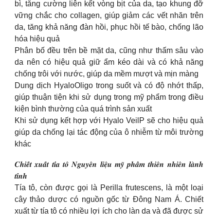
bì, tăng cường liên kết vòng bịt của da, tạo khung đỡ
vững chắc cho collagen, giúp giảm các vết nhăn trên
da, tăng khả năng đàn hồi, phục hồi tế bào, chống lão
hóa hiệu quả
Phân bố đều trên bề mặt da, cũng như thấm sâu vào
da nên có hiệu quả giữ ẩm kéo dài và có khả năng
chống trôi với nước, giúp da mềm mượt và mịn màng
Dung dịch HyaloOligo trong suốt và có độ nhớt thấp,
giúp thuận tiện khi sử dụng trong mỹ phẩm trong điều
kiện bình thường của quá trình sản xuất
Khi sử dụng kết hợp với Hyalo VeilP sẽ cho hiệu quả
giúp da chống lại tác động của ô nhiễm từ môi trường
khác
𝑪𝒉𝒊𝒆̂́𝒕 𝒙𝒖𝒂̂́𝒕 𝒕𝒊́𝒂 𝒕𝒐̂ 𝑵𝒈𝒖𝒚𝒆̂𝒏 𝒍𝒊𝒆̣̂𝒖 𝒎𝒚̃ 𝒑𝒉𝒂̂̉𝒎 𝒕𝒉𝒊𝒆̂𝒏 𝒏𝒉𝒊𝒆̂𝒏 𝒍𝒂̀𝒏𝒉
𝒕𝒊́𝒏𝒉
Tía tô, còn được gọi là Perilla frutescens, là một loại
cây thảo dược có nguồn gốc từ Đông Nam Á. Chiết
xuất từ tía tô có nhiều lợi ích cho làn da và đã được sử