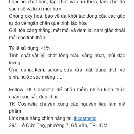
Loại bỏ chất bẩn, tạp chất và dầu thừa, làm cho da
sạch sẽ và tươi mới hơn
Chống oxy hóa, bảo vệ da khỏi tác động của các gốc
tự do và ngăn chặn quá trình lão hóa
Giải tỏa căng thẳng, mệt mỏi và đem lại cảm giác thoải
mái cho tinh thần
Tỷ lệ sử dụng: <1%
Tính chất vật lý: chất lỏng màu vàng nhạt, mùi đặc
trưng
Ứng dụng: kem, serum, sữa rửa mặt, dung dịch vệ
sinh, nước súc miệng…..
Follow TK Cosmetic để nhận thêm nhiều kiến thức
chăm sóc sắc đẹp khác
TK Cosmetic chuyên cung cấp nguyên liệu làm mỹ
phẩm
Link mua hàng chính hãng tại:
tkcosmetic
29/1 Lê Đức Thọ, phường 7, Gò Vấp, TP.HCM