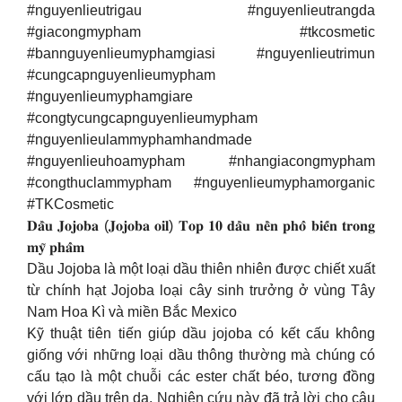
#nguyenlieutrigau #nguyenlieutrangda
#giacongmypham #tkcosmetic
#bannguyenlieumyphamgiasi #nguyenlieutrimun
#cungcapnguyenlieumypham
#nguyenlieumyphamgiare
#congtycungcapnguyenlieumypham
#nguyenlieulammyphamhandmade
#nguyenlieuhoamypham #nhangiacongmypham
#congthuclammypham #nguyenlieumyphamorganic
#TKCosmetic
𝐃𝐚̂̀𝐮 𝐉𝐨𝐣𝐨𝐛𝐚 (𝐉𝐨𝐣𝐨𝐛𝐚 𝐨𝐢𝐥) 𝐓𝐨𝐩 𝟏𝟎 𝐝𝐚̂̀𝐮 𝐧𝐞̂̀𝐧 𝐩𝐡𝐨̂̉ 𝐛𝐢𝐞̂́𝐧 𝐭𝐫𝐨𝐧𝐠
𝐦𝐲̃ 𝐩𝐡𝐚̂̉𝐦
Dầu Jojoba là một loại dầu thiên nhiên được chiết xuất
từ chính hạt Jojoba loại cây sinh trưởng ở vùng Tây
Nam Hoa Kì và miền Bắc Mexico
Kỹ thuật tiên tiến giúp dầu jojoba có kết cấu không
giống với những loại dầu thông thường mà chúng có
cấu tạo là một chuỗi các ester chất béo, tương đồng
với lớp dầu trên da. Nghiên cứu này đã trả lời cho câu