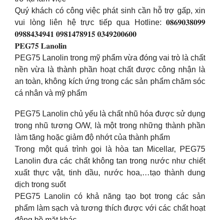
Quý khách có công việc phát sinh cần hỗ trợ gấp, xin
vui lòng liên hệ trực tiếp qua Hotline: 𝟎𝟖𝟔𝟗𝟎𝟑𝟖𝟎𝟗𝟗
𝟎𝟗𝟖𝟖𝟒𝟑𝟒𝟗𝟒𝟏 𝟎𝟗𝟖𝟏𝟒𝟕𝟖𝟗𝟏𝟓 𝟎𝟑𝟒𝟗𝟐𝟎𝟎𝟔𝟎𝟎
𝐏𝐄𝐆𝟕𝟓 𝐋𝐚𝐧𝐨𝐥𝐢𝐧
PEG75 Lanolin trong mỹ phẩm vừa đóng vai trò là chất
nền vừa là thành phần hoạt chất được công nhận là
an toàn, không kích ứng trong các sản phẩm chăm sóc
cá nhân và mỹ phẩm
PEG75 Lanolin chủ yếu là chất nhũ hóa được sử dụng
trong nhũ tương O/W, là một trong những thành phần
làm tăng hoặc giảm độ nhớt của thành phẩm
Trong một quá trình gọi là hòa tan Micellar, PEG75
Lanolin đưa các chất không tan trong nước như chiết
xuất thực vật, tinh dầu, nước hoa,…tạo thành dung
dịch trong suốt
PEG75 Lanolin có khả năng tạo bọt trong các sản
phẩm làm sạch và tương thích được với các chất hoạt
động bề mặt khác