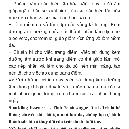
+ Phòng tránh dấu hiệu lão hóa: Việc duy trì độ ẩm
giúp ngăn chặn sự xuất hiện của các dấu hiệu lão hóa
như nếp nhăn và sự mất đàn hồi của da.
+ Làm mềm da và làm dịu các vùng kích ứng: Kem
dưỡng ẩm thường chứa các thành phần làm dịu như
aloe vera, chamomile, giúp giảm kích ứng và làm mềm
da.
+ Chuẩn bị cho việc trang điểm: Việc sử dụng kem
dưỡng ẩm trước khi trang điểm có thể giúp làm mờ
các nếp nhăn và làm cho da trở nên mịn màng, tạo
nền tốt cho việc áp dụng trang điểm.
=> Với những lợi ích này, việc sử dụng kem dưỡng
ẩm không chỉ giúp duy trì sức khỏe của da mà còn là
một phần quan trọng của chăm sóc cá nhân hàng
ngày.
𝐒𝐩𝐚𝐫𝐤𝐥𝐢𝐧𝐠 𝐄𝐬𝐬𝐞𝐧𝐜𝐞 – #𝐓𝐢𝐧𝐡 #𝐜𝐡𝐚̂́𝐭 #𝐧𝐠𝐨̣𝐜 #𝐭𝐫𝐚𝐢 #𝐈𝐫𝐢𝐬 𝐥𝐚̀ 𝐡𝐞̣̂
𝐭𝐡𝐨̂́𝐧𝐠 𝐜𝐡𝐮𝐲𝐞̂̉𝐧 𝐝𝐨̂̉𝐢, 𝐭𝐚́𝐢 𝐭𝐚̣𝐨 𝐦𝐨̛́𝐢 𝐥𝐚̀𝐧 𝐝𝐚, 𝐜𝐡𝐨̂́𝐧𝐠 𝐥𝐚̣𝐢 𝐬𝐮̛̣ 𝐡𝐢̀𝐧𝐡
𝐭𝐡𝐚̀𝐧𝐡 𝐬𝐚̆́𝐜 𝐭𝐨̂́ 𝐯𝐚̀ 𝐭𝐡𝐚𝐲 𝐝𝐨̂̉𝐢 𝐜𝐚̂́𝐮 𝐭𝐫𝐮́𝐜 𝐝𝐚 𝐝𝐨 𝐭𝐮𝐨̂̉𝐢 𝐭𝐚́𝐜.
𝐕𝐨̛́𝐢 𝐡𝐨𝐚̣𝐭 𝐜𝐡𝐚̂́𝐭 𝐯𝐚̀𝐧𝐠 𝐭𝐮̛̀ 𝐜𝐡𝐢𝐞̂́𝐭 𝐱𝐮𝐚̂́𝐭 𝐜𝐨𝐥𝐥𝐚𝐠𝐞𝐧 𝐜𝐮̀𝐧𝐠 𝐧𝐡𝐢𝐞̂̀𝐮