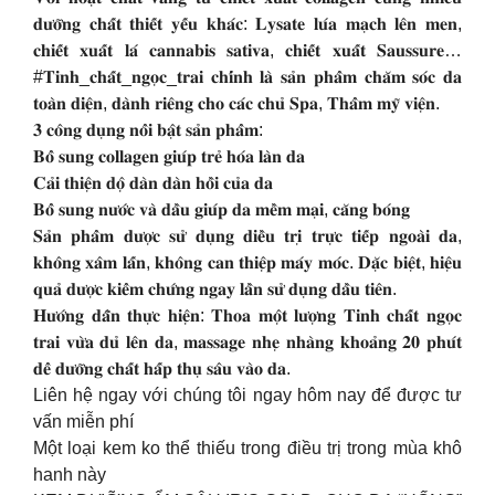
𝐝𝐮̛𝐨̛̃𝐧𝐠 𝐜𝐡𝐚̂́𝐭 𝐭𝐡𝐢𝐞̂́𝐭 𝐲𝐞̂́𝐮 𝐤𝐡𝐚́𝐜: 𝐋𝐲𝐬𝐚𝐭𝐞 𝐥𝐮́𝐚 𝐦𝐚̣𝐜𝐡 𝐥𝐞̂𝐧 𝐦𝐞𝐧,
𝐜𝐡𝐢𝐞̂́𝐭 𝐱𝐮𝐚̂́𝐭 𝐥𝐚́ 𝐜𝐚𝐧𝐧𝐚𝐛𝐢𝐬 𝐬𝐚𝐭𝐢𝐯𝐚, 𝐜𝐡𝐢𝐞̂́𝐭 𝐱𝐮𝐚̂́𝐭 𝐒𝐚𝐮𝐬𝐬𝐮𝐫𝐞…
#𝐓𝐢𝐧𝐡_𝐜𝐡𝐚̂́𝐭_𝐧𝐠𝐨̣𝐜_𝐭𝐫𝐚𝐢 𝐜𝐡𝐢́𝐧𝐡 𝐥𝐚̀ 𝐬𝐚̉𝐧 𝐩𝐡𝐚̂̉𝐦 𝐜𝐡𝐚̆𝐦 𝐬𝐨́𝐜 𝐝𝐚
𝐭𝐨𝐚̀𝐧 𝐝𝐢𝐞̣̂𝐧, 𝐝𝐚̀𝐧𝐡 𝐫𝐢𝐞̂𝐧𝐠 𝐜𝐡𝐨 𝐜𝐚́𝐜 𝐜𝐡𝐮̉ 𝐒𝐩𝐚, 𝐓𝐡𝐚̂̉𝐦 𝐦𝐲̃ 𝐯𝐢𝐞̣̂𝐧.
𝟑 𝐜𝐨̂𝐧𝐠 𝐝𝐮̣𝐧𝐠 𝐧𝐨̂̉𝐢 𝐛𝐚̣̂𝐭 𝐬𝐚̉𝐧 𝐩𝐡𝐚̂̉𝐦:
𝐁𝐨̂̉ 𝐬𝐮𝐧𝐠 𝐜𝐨𝐥𝐥𝐚𝐠𝐞𝐧 𝐠𝐢𝐮́𝐩 𝐭𝐫𝐞̉ 𝐡𝐨́𝐚 𝐥𝐚̀𝐧 𝐝𝐚
𝐂𝐚̉𝐢 𝐭𝐡𝐢𝐞̣̂𝐧 𝐝𝐨̣̂ 𝐝𝐚̀𝐧 𝐝𝐚̀𝐧 𝐡𝐨̂̀𝐢 𝐜𝐮̉𝐚 𝐝𝐚
𝐁𝐨̂̉ 𝐬𝐮𝐧𝐠 𝐧𝐮̛𝐨̛́𝐜 𝐯𝐚̀ 𝐝𝐚̂̀𝐮 𝐠𝐢𝐮́𝐩 𝐝𝐚 𝐦𝐞̂̀𝐦 𝐦𝐚̣𝐢, 𝐜𝐚̆𝐧𝐠 𝐛𝐨́𝐧𝐠
𝐒𝐚̉𝐧 𝐩𝐡𝐚̂̉𝐦 𝐝𝐮̛𝐨̛̣𝐜 𝐬𝐮̛̉ 𝐝𝐮̣𝐧𝐠 𝐝𝐢𝐞̂̀𝐮 𝐭𝐫𝐢̣ 𝐭𝐫𝐮̛̣𝐜 𝐭𝐢𝐞̂́𝐩 𝐧𝐠𝐨𝐚̀𝐢 𝐝𝐚,
𝐤𝐡𝐨̂𝐧𝐠 𝐱𝐚̂𝐦 𝐥𝐚̂́𝐧, 𝐤𝐡𝐨̂𝐧𝐠 𝐜𝐚𝐧 𝐭𝐡𝐢𝐞̣̂𝐩 𝐦𝐚́𝐲 𝐦𝐨́𝐜. 𝐃𝐚̣̆𝐜 𝐛𝐢𝐞̣̂𝐭, 𝐡𝐢𝐞̣̂𝐮
𝐪𝐮𝐚̉ 𝐝𝐮̛𝐨̛̣𝐜 𝐤𝐢𝐞̂̉𝐦 𝐜𝐡𝐮̛́𝐧𝐠 𝐧𝐠𝐚𝐲 𝐥𝐚̂̀𝐧 𝐬𝐮̛̉ 𝐝𝐮̣𝐧𝐠 𝐝𝐚̂̀𝐮 𝐭𝐢𝐞̂𝐧.
𝐇𝐮̛𝐨̛́𝐧𝐠 𝐝𝐚̂̃𝐧 𝐭𝐡𝐮̛̣𝐜 𝐡𝐢𝐞̣̂𝐧: 𝐓𝐡𝐨𝐚 𝐦𝐨̣̂𝐭 𝐥𝐮̛𝐨̛̣𝐧𝐠 𝐓𝐢𝐧𝐡 𝐜𝐡𝐚̂́𝐭 𝐧𝐠𝐨̣𝐜
𝐭𝐫𝐚𝐢 𝐯𝐮̛̀𝐚 𝐝𝐮̉ 𝐥𝐞̂𝐧 𝐝𝐚, 𝐦𝐚𝐬𝐬𝐚𝐠𝐞 𝐧𝐡𝐞̣ 𝐧𝐡𝐚̀𝐧𝐠 𝐤𝐡𝐨𝐚̉𝐧𝐠 𝟐𝟎 𝐩𝐡𝐮́𝐭
𝐝𝐞̂̉ 𝐝𝐮̛𝐨̛̃𝐧𝐠 𝐜𝐡𝐚̂́𝐭 𝐡𝐚̂́𝐩 𝐭𝐡𝐮̣ 𝐬𝐚̂𝐮 𝐯𝐚̀𝐨 𝐝𝐚.
Liên hệ ngay với chúng tôi ngay hôm nay để được tư
vấn miễn phí
Một loại kem ko thể thiếu trong điều trị trong mùa khô
hanh này