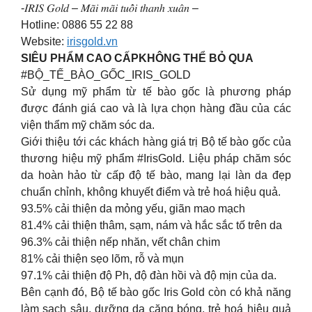
-𝐼𝑅𝐼𝑆 𝐺𝑜𝑙𝑑 – 𝑀𝑎̃𝑖 𝑚𝑎̃𝑖 𝑡𝑢𝑜̂̉𝑖 𝑡ℎ𝑎𝑛ℎ 𝑥𝑢𝑎̂𝑛 –
Hotline: 0886 55 22 88
Website:
irisgold.vn
SIÊU PHẨM CAO CẤPKHÔNG THỂ BỎ QUA
#BỘ_TẾ_BÀO_GỐC_IRIS_GOLD
Sử dụng mỹ phẩm từ tế bào gốc là phương pháp
được đánh giá cao và là lựa chọn hàng đầu của các
viện thẩm mỹ chăm sóc da.
Giới thiệu tới các khách hàng giá trị Bộ tế bào gốc của
thương hiệu mỹ phẩm #IrisGold. Liệu pháp chăm sóc
da hoàn hảo từ cấp độ tế bào, mang lại làn da đẹp
chuẩn chỉnh, không khuyết điểm và trẻ hoá hiệu quả.
93.5% cải thiện da mỏng yếu, giãn mao mạch
81.4% cải thiện thâm, sạm, nám và hắc sắc tố trên da
96.3% cải thiện nếp nhăn, vết chân chim
81% cải thiện sẹo lõm, rỗ và mụn
97.1% cải thiện độ Ph, độ đàn hồi và độ mịn của da.
Bên cạnh đó, Bộ tế bào gốc Iris Gold còn có khả năng
làm sạch sâu, dưỡng da căng bóng, trẻ hoá hiệu quả