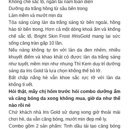
Khống chế sắc tố, ngăn tái nám toàn diện
Dưỡng da trắng hồng từ sâu bên trong
Làm mềm và mướt mịn da
Tỏa sáng cùng làn da trắng sáng từ bên ngoài, hồng
hào từ bên trong. Hơn cả một dòng khoá ẩm và khống
chế sắc tố, Bright Skin Frost #IrisGold mang lại sức
sống căng tràn gấp 10 lần.
Nếu nàng không tự tin với làn da đen nhẻm, nhiều
khuyết điểm và khao khát có được làn da trắng sáng
như tuyết, mềm mịn như nhung Thì Kem duy trì dưỡng
sáng da Iris Gold là lựa chọn không thể bỏ lỡ.
Bất chấp nắng hè vẫn khoe sắc rực rỡ với làn da
không tì vết.
Hỏi thật, mấy chị hôm trước hỏi combo dưỡng ẩm
và căng bóng da xong không mua, giờ da như thế
nào rồi nè
Chứ khách nhà Iris Gold sử dụng xong giờ thoải mái
chơi hè, da vẫn căng bóng, mướt mịn đẹp mê ly.
Combo gồm 2 sản phẩm: Tinh dầu tái tạo căng bóng