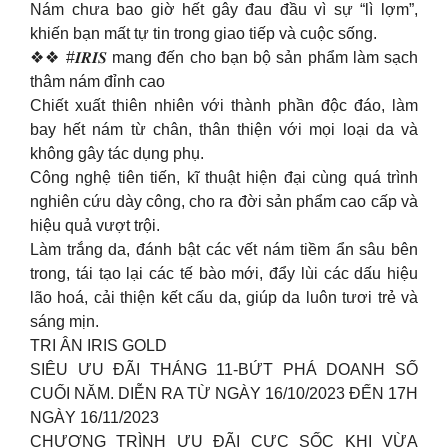
Nám chưa bao giờ hết gây đau đầu vì sự “lì lợm”,
khiến bạn mất tự tin trong giao tiếp và cuộc sống.
❖❖ #𝑰𝑹𝑰𝑺 mang đến cho bạn bộ sản phẩm làm sạch
thâm nám đỉnh cao
Chiết xuất thiên nhiên với thành phần độc đáo, làm
bay hết nám từ chân, thân thiện với mọi loại da và
không gây tác dụng phụ.
Công nghệ tiên tiến, kĩ thuật hiện đại cùng quá trình
nghiên cứu dày công, cho ra đời sản phẩm cao cấp và
hiệu quả vượt trội.
Làm trắng da, đánh bật các vết nám tiềm ẩn sâu bên
trong, tái tạo lại các tế bào mới, đẩy lùi các dấu hiệu
lão hoá, cải thiện kết cấu da, giúp da luôn tươi trẻ và
sáng mịn.
TRI ÂN IRIS GOLD
SIÊU ƯU ĐÃI THÁNG 11-BỨT PHÁ DOANH SỐ
CUỐI NĂM. DIỄN RA TỪ NGÀY 16/10/2023 ĐẾN 17H
NGÀY 16/11/2023
CHƯƠNG TRÌNH ƯU ĐÃI CỰC SỐC KHI VỪA