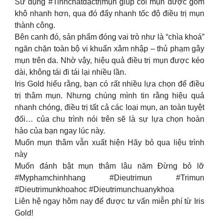
Sử dụng #Tinhchấtđặctrịmụn giúp cồi mụn được gom
khô nhanh hơn, qua đó đẩy nhanh tốc độ điều trị mụn
thành công.
Bên canh đó, sản phẩm đóng vai trò như là “chìa khoá”
ngăn chặn toàn bộ vi khuẩn xâm nhập – thủ phạm gây
mụn trên da. Nhờ vậy, hiệu quả điều trị mụn được kéo
dài, không tái đi tái lại nhiều lần.
Iris Gold hiểu rằng, bạn có rất nhiều lựa chọn để điều
trị thâm mụn. Nhưng chúng mình tin rằng hiệu quả
nhanh chóng, điều trị tất cả các loại mụn, an toàn tuyệt
đối… của chu trình nói trên sẽ là sự lựa chọn hoàn
hảo của bạn ngay lúc này.
Muốn mụn thâm vẫn xuất hiện Hãy bỏ qua liệu trình
này
Muốn đánh bật mụn thâm lâu năm Đừng bỏ lỡ
#Myphamchinhhang #Dieutrimun #Trimun
#Dieutrimunkhoahoc #Dieutrimunchuanykhoa
Liên hệ ngay hôm nay để được tư vấn miễn phí từ Iris
Gold!