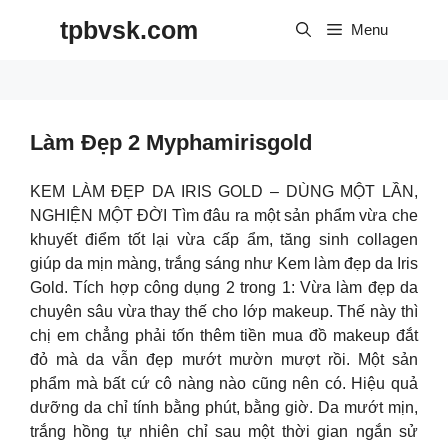
Skip
tpbvsk.com
to
Menu
content
Làm Đẹp 2 Myphamirisgold
KEM LÀM ĐẸP DA IRIS GOLD – DÙNG MỘT LẦN,
NGHIỆN MỘT ĐỜI Tìm đâu ra một sản phẩm vừa che
khuyết điểm tốt lại vừa cấp ẩm, tăng sinh collagen
giúp da mịn màng, trắng sáng như Kem làm đẹp da Iris
Gold. Tích hợp công dụng 2 trong 1: Vừa làm đẹp da
chuyên sâu vừa thay thế cho lớp makeup. Thế này thì
chị em chẳng phải tốn thêm tiền mua đồ makeup đắt
đỏ mà da vẫn đẹp mướt mườn mượt rồi. Một sản
phẩm mà bất cứ cô nàng nào cũng nên có. Hiệu quả
dưỡng da chỉ tính bằng phút, bằng giờ. Da mướt mịn,
trắng hồng tự nhiên chỉ sau một thời gian ngắn sử