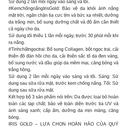
Sử dụng 2 lần mỗi ngày vào sáng và tối.
#KemchốngnắngIrisGold: Bảo vệ da khỏi ánh nắng
mặt trời, ngăn chặn tia cực tím và bức xạ nhiệt, dưỡng
da trắng mịn, bổ sung dưỡng chất và độ ẩm cần thiết
cả ngày cho da.
Sử dụng tối thiểu 1 lần mỗi ngày, trước 30 phút mỗi khi
ra nắng.
#Tinhchấtngọctrai: Bổ sung Collagen, bột ngọc trai, cải
thiện đồ đàn hồi cho da, cải thiện sắc tố da đen vàng,
bổ sung nước và dầu giúp da mềm mại, căng bóng và
trắng hồng.
Sử dụng 2 lần mỗi ngày vào sáng và tối. Sáng: Sử
dụng sau sữa rửa mặt, trước kem chống nắng. Tối: Sử
dụng sau sữa rửa mặt.
Kết hợp bộ 3 sản phẩm nói trên: Da được loại bỏ hoàn
toàn các tạp chất; bảo vệ toàn diện trước tia UV và
ánh sáng xanh; cấp ẩm, dưỡng da mịn màng, căng
bóng.
IRIS GOLD – LỰA CHỌN HOÀN HẢO CỦA QUÝ