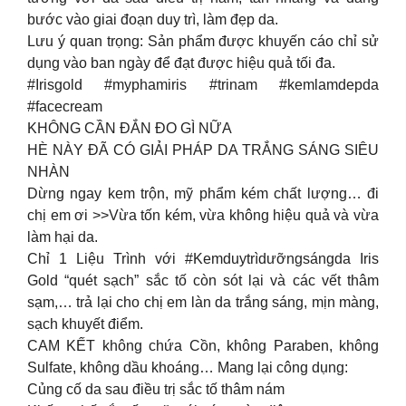
bước vào giai đoạn duy trì, làm đẹp da.
Lưu ý quan trọng: Sản phẩm được khuyến cáo chỉ sử
dụng vào ban ngày để đạt được hiệu quả tối đa.
#Irisgold #myphamiris #trinam #kemlamdepda
#facecream
KHÔNG CẦN ĐẮN ĐO GÌ NỮA
HÈ NÀY ĐÃ CÓ GIẢI PHÁP DA TRẮNG SÁNG SIÊU
NHÀN
Dừng ngay kem trộn, mỹ phẩm kém chất lượng… đi
chị em ơi >>Vừa tốn kém, vừa không hiệu quả và vừa
làm hại da.
Chỉ 1 Liệu Trình với #Kemduytrìdưỡngsángda Iris
Gold “quét sạch” sắc tố còn sót lại và các vết thâm
sạm,… trả lại cho chị em làn da trắng sáng, mịn màng,
sạch khuyết điểm.
CAM KẾT không chứa Cồn, không Paraben, không
Sulfate, không dầu khoáng… Mang lại công dụng:
Củng cố da sau điều trị sắc tố thâm nám