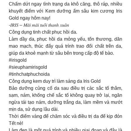
Chấm dứt ngay tình trạng da khô căng, thô ráp, nhiều
khuyết điểm với Kem dưỡng ẩm sâu kim cương Iris
Gold ngay hôm nay!
-𝐼𝑅𝐼𝑆 – 𝑀𝑎̃𝑖 𝑚𝑎̃𝑖 𝑡𝑢𝑜̂̉𝑖 𝑡ℎ𝑎𝑛ℎ 𝑥𝑢𝑎̂𝑛
Công dụng tinh chất phục hồi da.
Làm dầy da, phục hồi da mỏng yếu, tổn thương, dãn
mao mạch, thúc đẩy quá trình trao đổi chất trên da,
giúp da khoẻ mạnh từ sâu bên trong cấp độ tế bào.
#irisgold
#sieuphamirisgold
#tinhchatphuchoida
Công dụng kem duy trì làm sáng da Iris Gold
Bảo dưỡng củng cố da sau điều trị các sắc tố thâm,
sạm, nám, khống chế sắc tố không quay trở lại, ngăn
ngừa tái tạo nám, dưỡng trắng da, làm mềm và mướt
mịn da, sử dụng lâu dài.
Thời điểm vàng để chăm sóc và điều trị da để kịp đón
Tết nè!
Làm đẹp là một quá trình và nhiều giai đoạn.và đây là