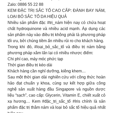
Zalo: 0886 55 22 88
KEM ĐẶC TRỊ SẮC TỐ CAO CẤP: ĐÁNH BAY NÁM,
LOẠI BỎ SẮC TỐ DA HIỆU QUẢ
Nhiều sản phẩm đặc #trị_nám hiện nay có chứa hoạt
chất hydroquinone và nhiều acid mạnh. Áp dụng các
sản phẩm này vào điều trị không phải là phương pháp
tối ưu, bởi chúng tiềm ẩn nhiều rủi ro cho khách hàng.
Trong khi đó, #loại_bỏ_sắc_tố và điều trị nám bằng
phương pháp xâm lấn lại có nhiều nhược điểm:
Chi phí cao, máy móc phức tạp
Thời gian điều trị kéo dài
Khách hàng cần nghỉ dưỡng, kiêng khem…
️Sau một thời gian dài nghiên cứu với công thức hoàn
hảo đạt chuẩn y khoa, cùng sự kết hợp giữa công
nghệ sản xuất hàng đầu Singapore và nguồn dược
liệu “sạch”, cao cấp: Glycerin, Vitamin E, chiết xuất cỏ
xạ hương… Kem #đặc_trị_sắc_tố #Iris chính là sản
phẩm đặc trị thâm nám và loại bỏ sắc tố hiệu quả nhất