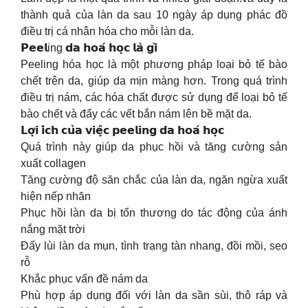
thành quả của làn da sau 10 ngày áp dụng phác đồ
điều trị cá nhân hóa cho mỗi làn da.
𝗣𝗲𝗲𝗹ing 𝗱𝗮 𝗵𝗼𝗮́ 𝗵𝗼̣𝗰 𝗹𝗮̀ 𝗴𝗶̀
Peeling hóa học là một phương pháp loại bỏ tế bào
chết trên da, giúp da mịn màng hơn. Trong quá trình
điều trị nám, các hóa chất được sử dụng để loại bỏ tế
bào chết và đẩy các vết bắn nám lên bề mặt da.
𝗟𝗼̛̣𝗶 𝗶́𝗰𝗵 𝗰𝘂̉𝗮 𝘃𝗶𝗲̣̂𝗰 𝗽𝗲𝗲𝗹𝗶𝗻𝗴 𝗱𝗮 𝗵𝗼𝗮́ 𝗵𝗼̣𝗰
Quá trình này giúp da phục hồi và tăng cường sản
xuất collagen
Tăng cường độ săn chắc của làn da, ngăn ngừa xuất
hiện nếp nhăn
Phục hồi làn da bị tổn thương do tác động của ánh
nắng mặt trời
Đẩy lùi làn da mụn, tình trạng tàn nhang, đồi mồi, sẹo
rỗ
Khắc phục vấn đề nám da
Phù hợp áp dụng đối với làn da sần sùi, thô ráp và