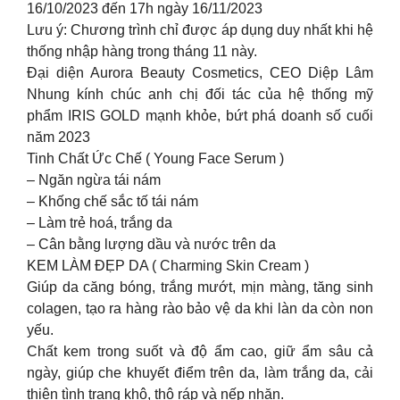
16/10/2023 đến 17h ngày 16/11/2023
Lưu ý: Chương trình chỉ được áp dụng duy nhất khi hệ
thống nhập hàng trong tháng 11 này.
Đại diện Aurora Beauty Cosmetics, CEO Diệp Lâm
Nhung kính chúc anh chị đối tác của hệ thống mỹ
phẩm IRIS GOLD mạnh khỏe, bứt phá doanh số cuối
năm 2023
Tinh Chất Ức Chế ( Young Face Serum )
– Ngăn ngừa tái nám
– Khống chế sắc tố tái nám
– Làm trẻ hoá, trắng da
– Cân bằng lượng dầu và nước trên da
KEM LÀM ĐẸP DA ( Charming Skin Cream )
Giúp da căng bóng, trắng mướt, mịn màng, tăng sinh
colagen, tạo ra hàng rào bảo vệ da khi làn da còn non
yếu.
Chất kem trong suốt và độ ẩm cao, giữ ẩm sâu cả
ngày, giúp che khuyết điểm trên da, làm trắng da, cải
thiện tình trạng khô, thô ráp và nếp nhăn.