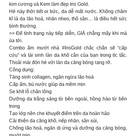
kim cương và Kem làm đẹp Iris Gold.
Hè này thời tiết oi bức, da dễ mất nước. Không chăm
kĩ là da lão hoá, nhăn nheo, thô sần… là điều hết sức
bình thường.
>> Để tình trạng này tiếp diễn, GIÀ chẳng mấy khi mà
ùa tới.
Combo ẩm mướt nhà #IrisGold chắc chắn sẽ “cấp
cứu” và tái sinh làn da khô cằn của bạn trong tíc tắc.
Thoải mái đón hè với làn da căng bóng rạng rỡ.
Công dụng:
Tăng sinh collagen, ngăn ngừa lão hoá
Cấp ẩm, bù nước giúp da mềm mịn
Se khít lỗ chân lông
Dưỡng da trắng sáng từ bên ngoài, hồng hào từ bên
trong
Tạo lớp nền che khuyết điểm trên da hoàn hảo
Cải thiện da căng khô, nếp nhăn, sần sùi,
Chống lão hoá, ngăn dị ứng và dưỡng da căng bóng,
mướt mịn.