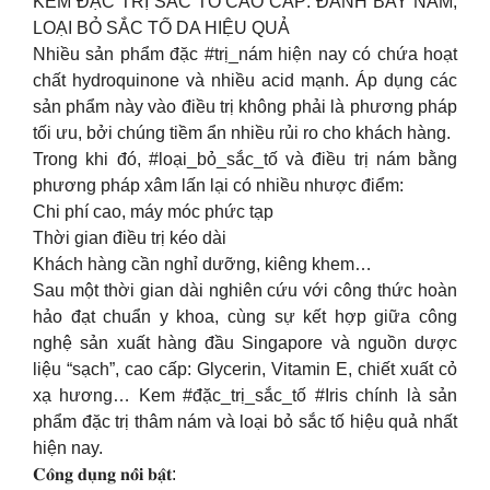
KEM ĐẶC TRỊ SẮC TỐ CAO CẤP: ĐÁNH BAY NÁM,
LOẠI BỎ SẮC TỐ DA HIỆU QUẢ
Nhiều sản phẩm đặc #trị_nám hiện nay có chứa hoạt
chất hydroquinone và nhiều acid mạnh. Áp dụng các
sản phẩm này vào điều trị không phải là phương pháp
tối ưu, bởi chúng tiềm ẩn nhiều rủi ro cho khách hàng.
Trong khi đó, #loại_bỏ_sắc_tố và điều trị nám bằng
phương pháp xâm lấn lại có nhiều nhược điểm:
Chi phí cao, máy móc phức tạp
Thời gian điều trị kéo dài
Khách hàng cần nghỉ dưỡng, kiêng khem…
️Sau một thời gian dài nghiên cứu với công thức hoàn
hảo đạt chuẩn y khoa, cùng sự kết hợp giữa công
nghệ sản xuất hàng đầu Singapore và nguồn dược
liệu “sạch”, cao cấp: Glycerin, Vitamin E, chiết xuất cỏ
xạ hương… Kem #đặc_trị_sắc_tố #Iris chính là sản
phẩm đặc trị thâm nám và loại bỏ sắc tố hiệu quả nhất
hiện nay.
𝐂𝐨̂𝐧𝐠 𝐝𝐮̣𝐧𝐠 𝐧𝐨̂̉𝐢 𝐛𝐚̣̂𝐭: