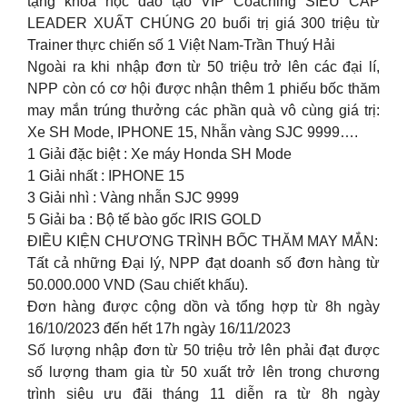
tặng khoá học đào tạo VIP Coaching SIÊU CẤP
LEADER XUẤT CHÚNG 20 buổi trị giá 300 triệu từ
Trainer thực chiến số 1 Việt Nam-Trần Thuý Hải
Ngoài ra khi nhập đơn từ 50 triệu trở lên các đại lí,
NPP còn có cơ hội được nhận thêm 1 phiếu bốc thăm
may mắn trúng thưởng các phần quà vô cùng giá trị:
Xe SH Mode, IPHONE 15, Nhẫn vàng SJC 9999….
1 Giải đặc biệt : Xe máy Honda SH Mode
1 Giải nhất : IPHONE 15
3 Giải nhì : Vàng nhẫn SJC 9999
5 Giải ba : Bộ tế bào gốc IRIS GOLD
ĐIỀU KIỆN CHƯƠNG TRÌNH BỐC THĂM MAY MẮN:
Tất cả những Đại lý, NPP đạt doanh số đơn hàng từ
50.000.000 VND (Sau chiết khấu).
Đơn hàng được cộng dồn và tổng hợp từ 8h ngày
16/10/2023 đến hết 17h ngày 16/11/2023
Số lượng nhập đơn từ 50 triệu trở lên phải đạt được
số lượng tham gia từ 50 xuất trở lên trong chương
trình siêu ưu đãi tháng 11 diễn ra từ 8h ngày