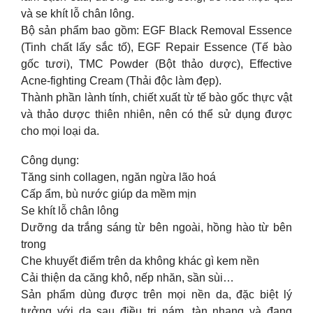
và se khít lỗ chân lông.
Bộ sản phẩm bao gồm: EGF Black Removal Essence
(Tinh chất lấy sắc tố), EGF Repair Essence (Tế bào
gốc tươi), TMC Powder (Bột thảo dược), Effective
Acne-fighting Cream (Thải độc làm đẹp).
Thành phần lành tính, chiết xuất từ tế bào gốc thực vật
và thảo dược thiên nhiên, nên có thể sử dụng được
cho mọi loại da.
Công dụng:
Tăng sinh collagen, ngăn ngừa lão hoá
Cấp ẩm, bù nước giúp da mềm mịn
Se khít lỗ chân lông
Dưỡng da trắng sáng từ bên ngoài, hồng hào từ bên
trong
Che khuyết điểm trên da không khác gì kem nền
Cải thiện da căng khô, nếp nhăn, sần sùi…
Sản phẩm dùng được trên mọi nền da, đặc biệt lý
tưởng với da sau điều trị nám, tàn nhang và đang