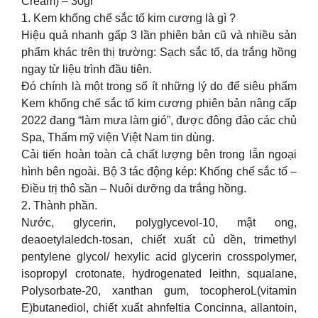
Cream) – 30gr
1. Kem khống chế sắc tố kim cương là gì ?
Hiệu quả nhanh gấp 3 lần phiên bản cũ và nhiều sản
phẩm khác trên thị trường: Sạch sắc tố, da trắng hồng
ngay từ liệu trình đầu tiên.
Đó chính là một trong số ít những lý do để siêu phẩm
Kem khống chế sắc tố kim cương phiên bản nâng cấp
2022 đang “làm mưa làm gió”, được đông đảo các chủ
Spa, Thẩm mỹ viện Việt Nam tin dùng.
Cải tiến hoàn toàn cả chất lượng bên trong lẫn ngoại
hình bên ngoài. Bộ 3 tác động kép: Khống chế sắc tố –
Điều trị thô sần – Nuôi dưỡng da trắng hồng.
2. Thành phần.
Nước, glycerin, polyglycevol-10, mật ong,
deaoetylaledch-tosan, chiết xuất củ dền, trimethyl
pentylene glycol/ hexylic acid glycerin crosspolymer,
isopropyl crotonate, hydrogenated leithn, squalane,
Polysorbate-20, xanthan gum, tocopheroL(vitamin
E)butanediol, chiết xuất ahnfeltia Concinna, allantoin,