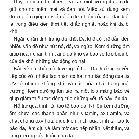
+ Duy trì độ ẩm tự nhiên: Da cần một lượng đủ ẩm để
giữ cho nó mềm mại và đàn hồi. Việc sử dụng kem
dưỡng ẩm giúp duy trì độ ẩm tự nhiên của da, đặc biệt
là trong điều kiện thời tiết khắc nghiệt hoặc khi da bị
khô.
+ Ngăn chặn tình trạng da khô: Da khô có thể dẫn đến
nhiều vấn đề như nứt nẻ, đỏ, và ngứa. Kem dưỡng ẩm
giúp ngăn chặn tình trạng da khô và bảo vệ lớp biểu bì
của da khỏi những tác động có hại.
+ Bảo vệ da khỏi môi trường có hại: Da thường xuyên
tiếp xúc với nhiều tác nhân có hại như tác động của tia
UV, ô nhiễm không khí, và các hóa chất trong môi
trường. Kem dưỡng ẩm tạo ra một lớp màng bảo vệ
giúp giảm thiểu tác động của những yếu tố này lên da.
+ Hỗ trợ quá trình tái tạo tế bào da: Nhiều kem dưỡng
ẩm chứa các thành phần như vitamin, axit amin, và
chất chống oxy hóa, giúp kích thích quá trình tái tạo tế
bào da, làm dịu và làm mờ các nếp nhăn, vết thâm, và
tăng cường sức khỏe cho da.