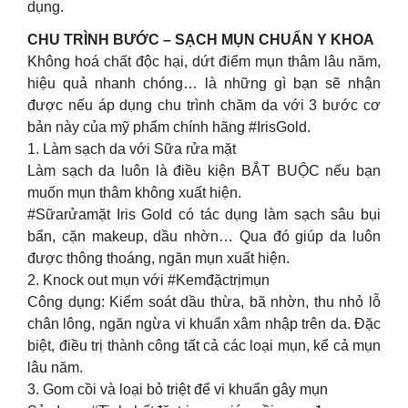
dụng.
CHU TRÌNH BƯỚC – SẠCH MỤN CHUẨN Y KHOA
Không hoá chất độc hại, dứt điểm mụn thâm lâu năm,
hiệu quả nhanh chóng… là những gì bạn sẽ nhận
được nếu áp dụng chu trình chăm da với 3 bước cơ
bản này của mỹ phẩm chính hãng #IrisGold.
1. Làm sạch da với Sữa rửa mặt
Làm sạch da luôn là điều kiện BẮT BUỘC nếu bạn
muốn mụn thâm không xuất hiện.
#Sữarửamặt Iris Gold có tác dụng làm sạch sâu bụi
bẩn, cặn makeup, dầu nhờn… Qua đó giúp da luôn
được thông thoáng, ngăn mụn xuất hiện.
2. Knock out mụn với #Kemđặctrịmụn
Công dụng: Kiểm soát dầu thừa, bã nhờn, thu nhỏ lỗ
chân lông, ngăn ngừa vi khuẩn xâm nhập trên da. Đặc
biệt, điều trị thành công tất cả các loại mụn, kể cả mụn
lâu năm.
3. Gom cồi và loại bỏ triệt để vi khuẩn gây mụn