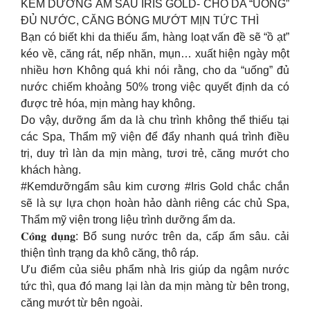
KEM DƯỠNG ẨM SÂU IRIS GOLD- CHO DA “UỐNG”
ĐỦ NƯỚC, CĂNG BÓNG MƯỚT MỊN TỨC THÌ
Bạn có biết khi da thiếu ẩm, hàng loạt vấn đề sẽ “ồ ạt”
kéo về, căng rát, nếp nhăn, mụn… xuất hiện ngày một
nhiều hơn Không quá khi nói rằng, cho da “uống” đủ
nước chiếm khoảng 50% trong việc quyết định da có
được trẻ hóa, mịn màng hay không.
Do vậy, dưỡng ẩm da là chu trình không thể thiếu tại
các Spa, Thẩm mỹ viện để đẩy nhanh quá trình điều
trị, duy trì làn da mịn màng, tươi trẻ, căng mướt cho
khách hàng.
#Kemdưỡngẩm sâu kim cương #Iris Gold chắc chắn
sẽ là sự lựa chọn hoàn hảo dành riêng các chủ Spa,
Thẩm mỹ viện trong liệu trình dưỡng ẩm da.
𝐂𝐨̂𝐧𝐠 𝐝𝐮̣𝐧𝐠: Bổ sung nước trên da, cấp ẩm sâu. cải
thiện tình trạng da khô căng, thô ráp.
Ưu điểm của siêu phẩm nhà Iris giúp da ngậm nước
tức thì, qua đó mang lại làn da mịn màng từ bên trong,
căng mướt từ bên ngoài.