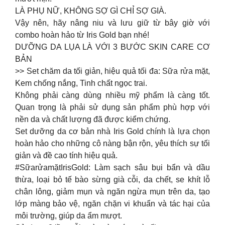
LÀ PHỤ NỮ, KHÔNG SỢ GÌ CHỈ SỢ GIÀ.
Vậy nên, hãy nâng niu và lưu giữ từ bây giờ với
combo hoàn hảo từ Iris Gold bạn nhé!
DƯỠNG DA LỤA LÀ VỚI 3 BƯỚC SKIN CARE CƠ
BẢN
>> Set chăm da tối giản, hiệu quả tối đa: Sữa rửa mặt,
Kem chống nắng, Tinh chất ngọc trai.
Không phải càng dùng nhiều mỹ phẩm là càng tốt.
Quan trọng là phải sử dụng sản phẩm phù hợp với
nền da và chất lượng đã được kiểm chứng.
Set dưỡng da cơ bản nhà Iris Gold chính là lựa chọn
hoàn hảo cho những cô nàng bận rộn, yêu thích sự tối
giản và đề cao tính hiệu quả.
#SữarửamặtIrisGold: Làm sạch sâu bụi bẩn và dầu
thừa, loại bỏ tế bào sừng già cỗi, da chết, se khít lỗ
chân lông, giảm mụn và ngăn ngừa mụn trên da, tạo
lớp màng bảo vệ, ngăn chặn vi khuẩn và tác hại của
môi trường, giúp da ẩm mượt.