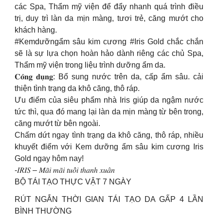
các Spa, Thẩm mỹ viện để đẩy nhanh quá trình điều
trị, duy trì làn da mịn màng, tươi trẻ, căng mướt cho
khách hàng.
#Kemdưỡngẩm sâu kim cương #Iris Gold chắc chắn
sẽ là sự lựa chọn hoàn hảo dành riêng các chủ Spa,
Thẩm mỹ viện trong liệu trình dưỡng ẩm da.
𝐂𝐨̂𝐧𝐠 𝐝𝐮̣𝐧𝐠: Bổ sung nước trên da, cấp ẩm sâu. cải
thiện tình trạng da khô căng, thô ráp.
Ưu điểm của siêu phẩm nhà Iris giúp da ngậm nước
tức thì, qua đó mang lại làn da mịn màng từ bên trong,
căng mướt từ bên ngoài.
Chấm dứt ngay tình trạng da khô căng, thô ráp, nhiều
khuyết điểm với Kem dưỡng ẩm sâu kim cương Iris
Gold ngay hôm nay!
-𝐼𝑅𝐼𝑆 – 𝑀𝑎̃𝑖 𝑚𝑎̃𝑖 𝑡𝑢𝑜̂̉𝑖 𝑡ℎ𝑎𝑛ℎ 𝑥𝑢𝑎̂𝑛
BỘ TÁI TẠO THỰC VẬT 7 NGÀY
RÚT NGẮN THỜI GIAN TÁI TẠO DA GẤP 4 LẦN
BÌNH THƯỜNG