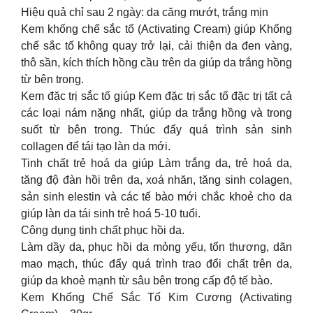
Hiệu quả chỉ sau 2 ngày: da căng mướt, trắng mịn
Kem khống chế sắc tố (Activating Cream) giúp Khống
chế sắc tố không quay trở lại, cải thiện da đen vàng,
thô sần, kích thích hồng cầu trên da giúp da trắng hồng
từ bên trong.
Kem đặc trị sắc tố giúp Kem đặc trị sắc tố đặc trị tất cả
các loại nám nặng nhất, giúp da trắng hồng và trong
suốt từ bên trong. Thúc đẩy quá trình sản sinh
collagen để tái tạo làn da mới.
Tinh chất trẻ hoá da giúp Làm trắng da, trẻ hoá da,
tăng độ đàn hồi trên da, xoá nhăn, tăng sinh colagen,
sản sinh elestin và các tế bào mới chắc khoẻ cho da
giúp làn da tái sinh trẻ hoá 5-10 tuổi.
Công dụng tinh chất phục hồi da.
Làm dầy da, phục hồi da mỏng yếu, tổn thương, dãn
mao mạch, thúc đẩy quá trình trao đổi chất trên da,
giúp da khoẻ mạnh từ sâu bên trong cấp độ tế bào.
Kem Khống Chế Sắc Tố Kim Cương (Activating