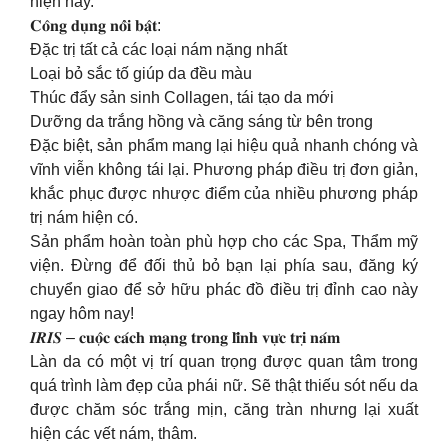
hiện nay.
𝐂𝐨̂𝐧𝐠 𝐝𝐮̣𝐧𝐠 𝐧𝐨̂̉𝐢 𝐛𝐚̣̂𝐭:
Đặc trị tất cả các loại nám nặng nhất
Loại bỏ sắc tố giúp da đều màu
Thúc đẩy sản sinh Collagen, tái tạo da mới
Dưỡng da trắng hồng và căng sáng từ bên trong
Đặc biệt, sản phẩm mang lại hiệu quả nhanh chóng và
vĩnh viễn không tái lại. Phương pháp điều trị đơn giản,
khắc phục được nhược điểm của nhiều phương pháp
trị nám hiện có.
Sản phẩm hoàn toàn phù hợp cho các Spa, Thẩm mỹ
viện. Đừng để đối thủ bỏ bạn lại phía sau, đăng ký
chuyển giao để sở hữu phác đồ điều trị đỉnh cao này
ngay hôm nay!
𝑰𝑹𝑰𝑺 – 𝐜𝐮𝐨̣̂𝐜 𝐜𝐚́𝐜𝐡 𝐦𝐚̣𝐧𝐠 𝐭𝐫𝐨𝐧𝐠 𝐥𝐢̃𝐧𝐡 𝐯𝐮̛̣𝐜 𝐭𝐫𝐢̣ 𝐧𝐚́𝐦
Làn da có một vị trí quan trọng được quan tâm trong
quá trình làm đẹp của phái nữ. Sẽ thật thiếu sót nếu da
được chăm sóc trắng mịn, căng tràn nhưng lại xuất
hiện các vết nám, thâm.