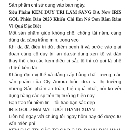
Sản phẩm chỉ sử dụng vào ban ngày.
𝐒𝐢𝐞̂𝐮 𝐏𝐡𝐚̂̉𝐦 𝐊𝐄𝐌 𝐃𝐔𝐘 𝐓𝐑𝐈̀ 𝐋𝐀̀𝐌 𝐒𝐀́𝐍𝐆 𝐃𝐀 𝐍𝐞𝐰 𝐈𝐑𝐈𝐒
𝐆𝐎𝐋 𝐏𝐡𝐢𝐞̂𝐧 𝐁𝐚̉𝐧 𝟐𝟎𝟐𝟑 𝐊𝐡𝐢𝐞̂́𝐧 𝐂𝐡𝐢̣ 𝐄𝐦 𝐍𝐨̂̉ Đ𝐨̛𝐧 𝐑𝐚̂̀𝐦 𝐑𝐚̂̀𝐦
𝐕𝐢̀ 𝐐𝐮𝐚́ Đ𝐚̣̆𝐜 𝐁𝐢𝐞̣̂𝐭
Một sản phẩm giúp khống chế, chống tái nám, càng
dùng da càng trắng mịn, trong veo
Khi da đã điều trị dứt điểm bẹnh lí và bước vào giai
đoạn củng cố duy trì làn da,sử dụng xen kẽ và dần
thay thế cho các kem điều trị sắc tố thì cứ gọi là phê
chữ ê kéo dài
Khẳng định vị thế và đẳng cấp bằng chất lượng, các
sản phẩm của Cty Aurora luôn đưa ra thị trường
những Sản phẩm an toàn, hiệu quả nhất, nói ko với
đụng hàng các sp trên thị trường hiện nay
Bạn trao tôi niềm tin – tôi trao bạn sắc đẹp
IRIS GOLD MÃI MÃI TUỔI THANH XUÂN
Liên hệ ngay với chúng tôi ngay hôm nay để được tư
vấn miễn phí