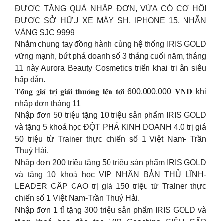
ĐƯỢC TẶNG QUÀ NHẬP ĐƠN, VỪA CÓ CƠ HỘI
ĐƯỢC SỞ HỮU XE MÁY SH, IPHONE 15, NHẪN
VÀNG SJC 9999
Nhằm chung tay đồng hành cùng hệ thống IRIS GOLD
vững mạnh, bứt phá doanh số 3 tháng cuối năm, tháng
11 này Aurora Beauty Cosmetics triển khai tri ân siêu
hấp dẫn.
𝐓𝐨̂̉𝐧𝐠 𝐠𝐢𝐚́ 𝐭𝐫𝐢̣ 𝐠𝐢𝐚̉𝐢 𝐭𝐡𝐮̛𝐨̛̉𝐧𝐠 𝐥𝐞̂𝐧 𝐭𝐨̛́𝐢 600.000.000 𝐕𝐍𝐃 khi
nhập đơn tháng 11
Nhập đơn 50 triệu tặng 10 triệu sản phẩm IRIS GOLD
và tặng 5 khoá học ĐỘT PHÁ KINH DOANH 4.0 trị giá
50 triệu từ Trainer thực chiến số 1 Việt Nam- Trần
Thuý Hải.
Nhập đơn 200 triệu tặng 50 triệu sản phẩm IRIS GOLD
và tặng 10 khoá học VIP NHÂN BẢN THỦ LĨNH-
LEADER CẤP CAO trị giá 150 triệu từ Trainer thực
chiến số 1 Việt Nam-Trần Thuý Hải.
Nhập đơn 1 tỉ tặng 300 triệu sản phẩm IRIS GOLD và