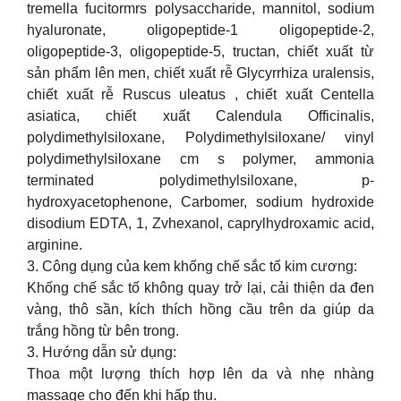
tremella fucitormrs polysaccharide, mannitol, sodium
hyaluronate, oligopeptide-1 oligopeptide-2,
oligopeptide-3, oligopeptide-5, tructan, chiết xuất từ
sản phẩm lên men, chiết xuất rễ Glycyrrhiza uralensis,
chiết xuất rễ Ruscus uleatus , chiết xuất Centella
asiatica, chiết xuất Calendula Officinalis,
polydimethylsiloxane, Polydimethylsiloxane/ vinyl
polydimethylsiloxane cm s polymer, ammonia
terminated polydimethylsiloxane, p-
hydroxyacetophenone, Carbomer, sodium hydroxide
disodium EDTA, 1, Zvhexanol, caprylhydroxamic acid,
arginine.
3. Công dụng của kem khống chế sắc tố kim cương:
Khống chế sắc tố không quay trở lại, cải thiện da đen
vàng, thô sần, kích thích hồng cầu trên da giúp da
trắng hồng từ bên trong.
3. Hướng dẫn sử dụng:
Thoa một lượng thích hợp lên da và nhẹ nhàng
massage cho đến khi hấp thụ.