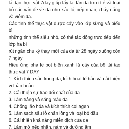
tái tạo thực vật 7day giúp lấy lại làn da tươi trẻ và loại
bỏ các vấn đề về da như sắc tố, nếp nhăn, cháy nắng
và viêm da.
Các tinh thể thực vật được cấy vào lớp sừng và biểu
bì
những tinh thể siêu nhỏ, có thể tác động trực tiếp đến
lớp hạ bì
rút ngắn chu kỳ thay mới của da từ 28 ngày xuống còn
7 ngày
Hiệu ứng pha lê bọt biển xanh lá cây của bộ tái tạo
thực vật 7 DAY
1. Kích thích sâu trong da, kích hoạt tế bào và cải thiện
vi tuần hoàn
2. Cải thiện sự trao đổi chất của da
3. Làm trắng và sáng màu da
4. Chống lão hóa và kích thích collagen
5. Làm sạch sâu lỗ chân lông và loại bỏ dầu
6. Cải thiện khả năng miễn dịch của da
7. Làm mờ nếp nhăn, nám và dưỡng ẩm