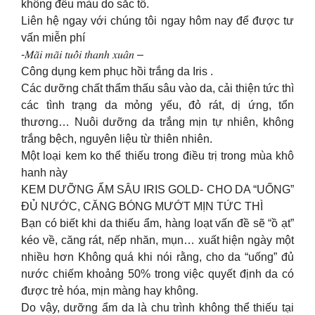
không đều màu do sắc tố.
Liên hệ ngay với chúng tôi ngay hôm nay để được tư
vấn miễn phí
-𝑀𝑎̃𝑖 𝑚𝑎̃𝑖 𝑡𝑢𝑜̂̉𝑖 𝑡ℎ𝑎𝑛ℎ 𝑥𝑢𝑎̂𝑛 –
Công dụng kem phục hồi trắng da Iris .
Các dưỡng chất thẩm thấu sâu vào da, cải thiện tức thì
các tình trạng da mỏng yếu, đỏ rát, dị ứng, tổn
thương… Nuôi dưỡng da trắng mịn tự nhiên, không
trắng bệch, nguyên liệu từ thiên nhiên.
Một loại kem ko thể thiếu trong điều trị trong mùa khô
hanh này
KEM DƯỠNG ẨM SÂU IRIS GOLD- CHO DA “UỐNG”
ĐỦ NƯỚC, CĂNG BÓNG MƯỚT MỊN TỨC THÌ
Bạn có biết khi da thiếu ẩm, hàng loạt vấn đề sẽ “ồ ạt”
kéo về, căng rát, nếp nhăn, mụn… xuất hiện ngày một
nhiều hơn Không quá khi nói rằng, cho da “uống” đủ
nước chiếm khoảng 50% trong việc quyết định da có
được trẻ hóa, mịn màng hay không.
Do vậy, dưỡng ẩm da là chu trình không thể thiếu tại