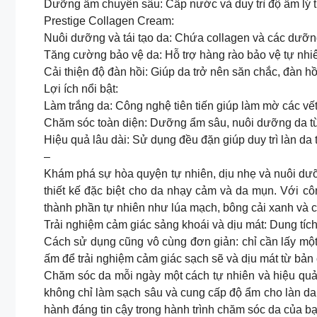
Dưỡng ẩm chuyên sâu: Cấp nước và duy trì độ ẩm lý 
Prestige Collagen Cream:
Nuôi dưỡng và tái tạo da: Chứa collagen và các dưỡng 
Tăng cường bảo vệ da: Hỗ trợ hàng rào bảo vệ tự nhiê
Cải thiện độ đàn hồi: Giúp da trở nên săn chắc, đàn hồ
Lợi ích nổi bật:
Làm trắng da: Công nghệ tiên tiến giúp làm mờ các vết
Chăm sóc toàn diện: Dưỡng ẩm sâu, nuôi dưỡng da từ b
Hiệu quả lâu dài: Sử dụng đều đặn giúp duy trì làn da 
–
Khám phá sự hòa quyện tự nhiên, dịu nhẹ và nuôi dưỡ
thiết kế đặc biệt cho da nhạy cảm và da mụn. Với cô
thành phần tự nhiên như lúa mạch, bông cải xanh và 
Trải nghiệm cảm giác sảng khoái và dịu mát: Dung tíc
Cách sử dụng cũng vô cùng đơn giản: chỉ cần lấy mộ
ấm để trải nghiệm cảm giác sạch sẽ và dịu mát từ bản
Chăm sóc da mỗi ngày một cách tự nhiên và hiệu quả
không chỉ làm sạch sâu và cung cấp độ ẩm cho làn da,
hành đáng tin cậy trong hành trình chăm sóc da của bạ