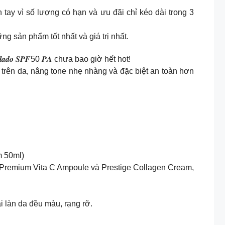
tay vì số lượng có hạn và ưu đãi chỉ kéo dài trong 3
g sản phẩm tốt nhất và giá trị nhất.
𝒍𝒂𝒅𝒐 𝑺𝑷𝑭50 𝑷𝑨 chưa bao giờ hết hot!
 trên da, nâng tone nhẹ nhàng và đặc biệt an toàn hơn
 50ml)
 Premium Vita C Ampoule và Prestige Collagen Cream,
i làn da đều màu, rạng rỡ.