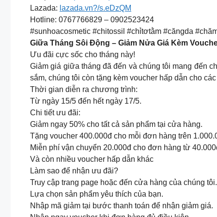
Lazada:
lazada.vn?/s.eDzQM
Hotline: 0767766829 – 0902523424
#sunhoacosmetic #chitossil #chỉtơtằm #căngda #chă
Giữa Tháng Sôi Động – Giảm Nửa Giá Kèm Vouche
Ưu đãi cực sốc cho tháng này!
Giảm giá giữa tháng đã đến và chúng tôi mang đến c
sắm, chúng tôi còn tặng kèm voucher hấp dẫn cho các
Thời gian diễn ra chương trình:
Từ ngày 15/5 đến hết ngày 17/5.
Chi tiết ưu đãi:
Giảm ngay 50% cho tất cả sản phẩm tại cửa hàng.
Tặng voucher 400.000đ cho mỗi đơn hàng trên 1.000.
Miễn phí vận chuyển 20.000đ cho đơn hàng từ 40.000
Và còn nhiều voucher hấp dẫn khác
Làm sao để nhận ưu đãi?
Truy cập trang page hoặc đến cửa hàng của chúng tôi.
Lựa chọn sản phẩm yêu thích của bạn.
Nhập mã giảm tại bước thanh toán để nhận giảm giá.