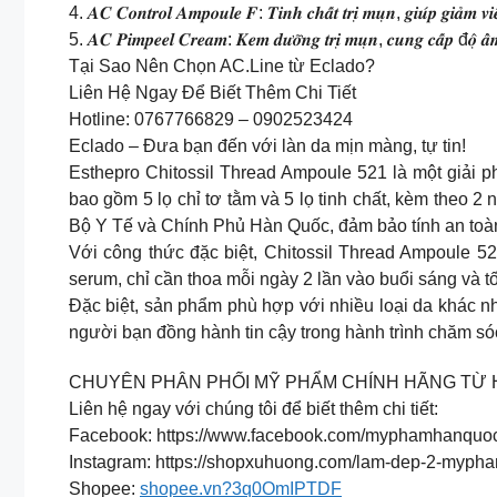
4. 𝑨𝑪 𝑪𝒐𝒏𝒕𝒓𝒐𝒍 𝑨𝒎𝒑𝒐𝒖𝒍𝒆 𝑭: 𝑻𝒊𝒏𝒉 𝒄𝒉𝒂̂́𝒕 𝒕𝒓𝒊̣ 𝒎𝒖̣𝒏, 𝒈𝒊𝒖́𝒑 𝒈𝒊𝒂̉𝒎 𝒗𝒊𝒆̂
5. 𝑨𝑪 𝑷𝒊𝒎𝒑𝒆𝒆𝒍 𝑪𝒓𝒆𝒂𝒎: 𝑲𝒆𝒎 𝒅𝒖̛𝒐̛̃𝒏𝒈 𝒕𝒓𝒊̣ 𝒎𝒖̣𝒏, 𝒄𝒖𝒏𝒈 𝒄𝒂̂́𝒑 đ𝒐̣̂ 𝒂̂̉𝒎 𝒄𝒂
Tại Sao Nên Chọn AC.Line từ Eclado?
Liên Hệ Ngay Để Biết Thêm Chi Tiết
Hotline: 0767766829 – 0902523424
Eclado – Đưa bạn đến với làn da mịn màng, tự tin!
Esthepro Chitossil Thread Ampoule 521 là một giải p
bao gồm 5 lọ chỉ tơ tằm và 5 lọ tinh chất, kèm theo
Bộ Y Tế và Chính Phủ Hàn Quốc, đảm bảo tính an toà
Với công thức đặc biệt, Chitossil Thread Ampoule 5
serum, chỉ cần thoa mỗi ngày 2 lần vào buổi sáng và t
Đặc biệt, sản phẩm phù hợp với nhiều loại da khác nha
người bạn đồng hành tin cậy trong hành trình chăm só
CHUYÊN PHÂN PHỐI MỸ PHẨM CHÍNH HÃNG TỪ
Liên hệ ngay với chúng tôi để biết thêm chi tiết:
Facebook: https://www.facebook.com/myphamhanquo
Instagram: https://shopxuhuong.com/lam-dep-2-myph
Shopee:
shopee.vn?3q0OmIPTDF