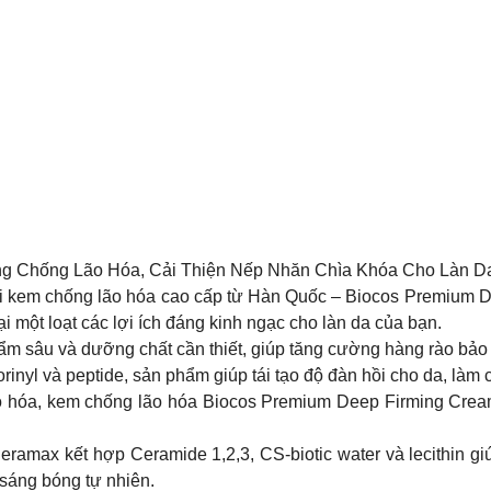
g Chống Lão Hóa, Cải Thiện Nếp Nhăn Chìa Khóa Cho Làn Da
ới kem chống lão hóa cao cấp từ Hàn Quốc – Biocos Premium D
i một loạt các lợi ích đáng kinh ngạc cho làn da của bạn.
 sâu và dưỡng chất cần thiết, giúp tăng cường hàng rào bảo 
inyl và peptide, sản phẩm giúp tái tạo độ đàn hồi cho da, làm 
o hóa, kem chống lão hóa Biocos Premium Deep Firming Cream 
ax kết hợp Ceramide 1,2,3, CS-biotic water và lecithin giúp
 sáng bóng tự nhiên.