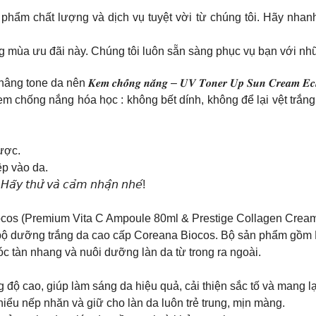
hẩm chất lượng và dịch vụ tuyệt vời từ chúng tôi. Hãy nhanh 
g mùa ưu đãi này. Chúng tôi luôn sẵn sàng phục vụ bạn với nhữn
ên 𝑲𝒆𝒎 𝒄𝒉𝒐̂́𝒏𝒈 𝒏𝒂̆́𝒏𝒈 – 𝑼𝑽 𝑻𝒐𝒏𝒆𝒓 𝑼𝒑 𝑺𝒖𝒏 𝑪𝒓𝒆𝒂𝒎 𝑬
 chống nắng hóa học : không bết dính, không để lại vệt trắng
ược.
ệp vào da.
𝘢̃𝘺 𝘵𝘩𝘶̛̉ 𝘷𝘢̀ 𝘤𝘢̉𝘮 𝘯𝘩𝘢̣̂𝘯 𝘯𝘩𝘦́!
s (Premium Vita C Ampoule 80ml & Prestige Collagen Cream
 bộ dưỡng trắng da cao cấp Coreana Biocos. Bộ sản phẩm gồm
c tàn nhang và nuôi dưỡng làn da từ trong ra ngoài.
độ cao, giúp làm sáng da hiệu quả, cải thiện sắc tố và mang lạ
iểu nếp nhăn và giữ cho làn da luôn trẻ trung, mịn màng.