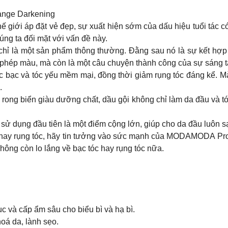
ange Darkening
hế giới áp đặt vẻ đẹp, sự xuất hiện sớm của dấu hiệu tuổi tác có
úng ta đối mặt với vấn đề này.
là một sản phẩm thông thường. Đằng sau nó là sự kết hợp
t phép màu, mà còn là một câu chuyện thành công của sự sáng 
óc bạc và tóc yếu mềm mại, đồng thời giảm rụng tóc đáng kể. Mà
.
à rong biển giàu dưỡng chất, dầu gội không chỉ làm da đầu và 
 sử dụng đầu tiên là một điểm cộng lớn, giúp cho da đầu luôn 
 hay rụng tóc, hãy tin tưởng vào sức mạnh của MODAMODA Pro
hông còn lo lắng về bạc tóc hay rụng tóc nữa.
c và cấp ẩm sâu cho biểu bì và hạ bì.
oá da, lành sẹo.