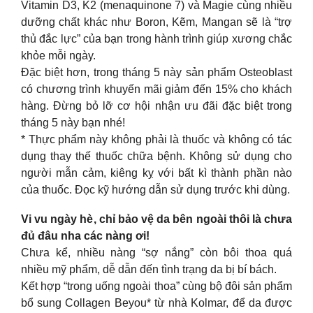
Vitamin D3, K2 (menaquinone 7) và Magie cùng nhiều
dưỡng chất khác như Boron, Kẽm, Mangan sẽ là “trợ
thủ đắc lực” của bạn trong hành trình giúp xương chắc
khỏe mỗi ngày.
Đặc biệt hơn, trong tháng 5 này sản phẩm Osteoblast
có chương trình khuyến mãi giảm đến 15% cho khách
hàng. Đừng bỏ lỡ cơ hội nhận ưu đãi đặc biệt trong
tháng 5 này bạn nhé!
* Thực phẩm này không phải là thuốc và không có tác
dụng thay thế thuốc chữa bệnh. Không sử dụng cho
người mẫn cảm, kiêng kỵ với bất kì thành phần nào
của thuốc. Đọc kỹ hướng dẫn sử dụng trước khi dùng.
Vi vu ngày hè, chỉ bảo vệ da bên ngoài thôi là chưa
đủ đâu nha các nàng ơi!
Chưa kể, nhiều nàng “sợ nắng” còn bôi thoa quá
nhiều mỹ phẩm, dễ dẫn đến tình trạng da bị bí bách.
Kết hợp “trong uống ngoài thoa” cùng bộ đôi sản phẩm
bổ sung Collagen Beyou* từ nhà Kolmar, để da được