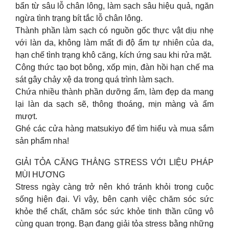
bẩn từ sâu lỗ chân lông, làm sạch sâu hiệu quả, ngăn
ngừa tình trạng bít tắc lỗ chân lông.
Thành phần làm sạch có nguồn gốc thực vật dịu nhẹ
với làn da, không làm mất đi độ ẩm tự nhiên của da,
hạn chế tình trạng khô căng, kích ứng sau khi rửa mặt.
Công thức tạo bọt bông, xốp mịn, đàn hồi hạn chế ma
sát gây chảy xệ da trong quá trình làm sạch.
Chứa nhiều thành phần dưỡng ẩm, làm đẹp da mang
lại làn da sạch sẽ, thông thoáng, mịn màng và ẩm
mượt.
Ghé các cửa hàng matsukiyo để tìm hiểu và mua sắm
sản phẩm nha!
GIẢI TỎA CĂNG THẲNG STRESS VỚI LIỆU PHÁP
MÙI HƯƠNG
Stress ngày càng trở nên khó tránh khỏi trong cuộc
sống hiện đại. Vì vậy, bên cạnh việc chăm sóc sức
khỏe thể chất, chăm sóc sức khỏe tinh thần cũng vô
cùng quan trọng. Bạn đang giải tỏa stress bằng những