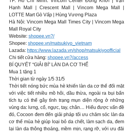
TP. Hồ Chí Minh: Vincom Center Đồng Khởi | Vạn
Hạnh Mall | Crescent Mall | Vincom Mega Mall |
LOTTE Mart Gò Vấp | Hùng Vương Plaza
Hà Nội: Vincom Mega Mall Times City | Vincom Mega
Mall Royal City
Website:
shopee.vn?/
Shopee:
shopee.vn/matsukiyo_vietnam
Lazada:
https://www.lazada.vn/shop/matsukiyoofficial
Chi tiết cửa hàng:
shopee.vn?/access
BÍ QUYẾT “GIẢI BÍ” LÀN DA CƠ THỂ
Mua 1 tặng 1
Thời gian từ ngày 1/5 31/5
Thời tiết nóng bức mùa hè khiến làn da cơ thể đối mặt
với việc tiết nhiều mồ hôi, dầu thừa, ngoài ra bụi bẩn
tích tụ có thể gây tình trạng mụn diện rộng ở những
vùng da: lưng, cổ, ngực, tay, chân… Hiểu được vấn đề
đó, Cocoon đem đến giải pháp tối ưu chăm sóc làn da
cơ thể mùa hè giúp loại bỏ da chết, làm sạch da, đem
lại làn da thông thoáng, mềm mịn, rạng rỡ, với ưu đãi