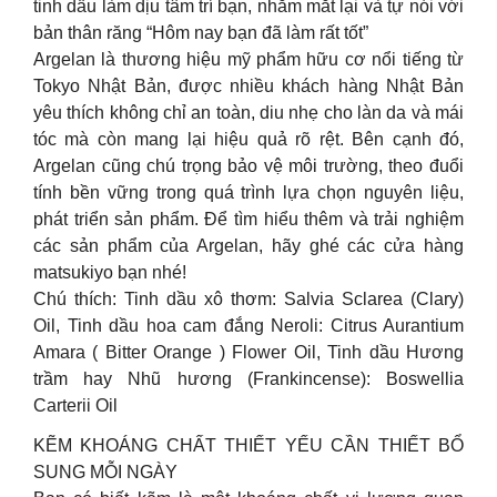
tinh dầu làm dịu tâm trí bạn, nhắm mắt lại và tự nói với
bản thân răng “Hôm nay bạn đã làm rất tốt”
Argelan là thương hiệu mỹ phẩm hữu cơ nổi tiếng từ
Tokyo Nhật Bản, được nhiều khách hàng Nhật Bản
yêu thích không chỉ an toàn, diu nhẹ cho làn da và mái
tóc mà còn mang lại hiệu quả rõ rệt. Bên cạnh đó,
Argelan cũng chú trọng bảo vệ môi trường, theo đuổi
tính bền vững trong quá trình lựa chọn nguyên liệu,
phát triển sản phẩm. Để tìm hiểu thêm và trải nghiệm
các sản phẩm của Argelan, hãy ghé các cửa hàng
matsukiyo bạn nhé!
Chú thích: Tinh dầu xô thơm: Salvia Sclarea (Clary)
Oil, Tinh dầu hoa cam đắng Neroli: Citrus Aurantium
Amara ( Bitter Orange ) Flower Oil, Tinh dầu Hương
trầm hay Nhũ hương (Frankincense): Boswellia
Carterii Oil
KẼM KHOÁNG CHẤT THIẾT YẾU CẦN THIẾT BỔ
SUNG MỖI NGÀY