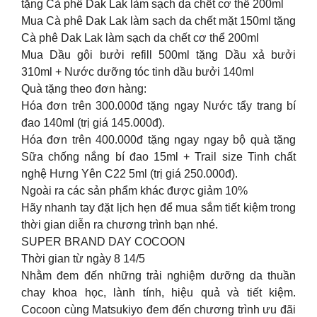
tặng Cà phê Dak Lak làm sạch da chết cơ thể 200ml
Mua Cà phê Dak Lak làm sạch da chết mặt 150ml tặng
Cà phê Dak Lak làm sạch da chết cơ thể 200ml
Mua Dầu gội bưởi refill 500ml tặng Dầu xả bưởi
310ml + Nước dưỡng tóc tinh dầu bưởi 140ml
Quà tặng theo đơn hàng:
Hóa đơn trên 300.000đ tặng ngay Nước tẩy trang bí
đao 140ml (trị giá 145.000đ).
Hóa đơn trên 400.000đ tặng ngay ngay bộ quà tặng
Sữa chống nắng bí đao 15ml + Trail size Tinh chất
nghệ Hưng Yên C22 5ml (trị giá 250.000đ).
Ngoài ra các sản phẩm khác được giảm 10%
Hãy nhanh tay đặt lịch hẹn để mua sắm tiết kiệm trong
thời gian diễn ra chương trình bạn nhé.
SUPER BRAND DAY COCOON
Thời gian từ ngày 8 14/5
Nhằm đem đến những trải nghiệm dưỡng da thuần
chay khoa học, lành tính, hiệu quả và tiết kiệm.
Cocoon cùng Matsukiyo đem đến chương trình ưu đãi