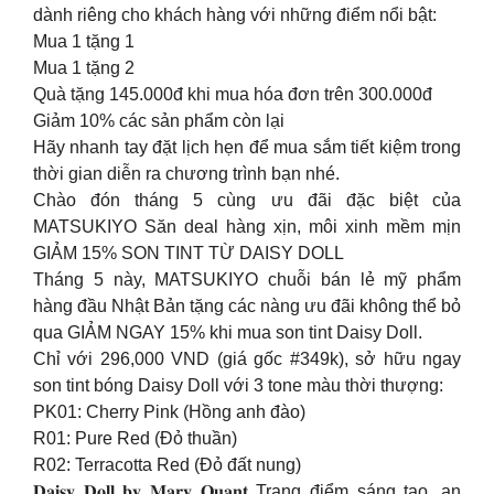
dành riêng cho khách hàng với những điểm nổi bật:
Mua 1 tặng 1
Mua 1 tặng 2
Quà tặng 145.000đ khi mua hóa đơn trên 300.000đ
Giảm 10% các sản phẩm còn lại
Hãy nhanh tay đặt lịch hẹn để mua sắm tiết kiệm trong
thời gian diễn ra chương trình bạn nhé.
Chào đón tháng 5 cùng ưu đãi đặc biệt của
MATSUKIYO Săn deal hàng xịn, môi xinh mềm mịn
GIẢM 15% SON TINT TỪ DAISY DOLL
Tháng 5 này, MATSUKIYO chuỗi bán lẻ mỹ phẩm
hàng đầu Nhật Bản tặng các nàng ưu đãi không thể bỏ
qua GIẢM NGAY 15% khi mua son tint Daisy Doll.
Chỉ với 296,000 VND (giá gốc #349k), sở hữu ngay
son tint bóng Daisy Doll với 3 tone màu thời thượng:
PK01: Cherry Pink (Hồng anh đào)
R01: Pure Red (Đỏ thuần)
R02: Terracotta Red (Đỏ đất nung)
𝐃𝐚𝐢𝐬𝐲 𝐃𝐨𝐥𝐥 𝐛𝐲 𝐌𝐚𝐫𝐲 𝐐𝐮𝐚𝐧𝐭 Trang điểm sáng tạo, an