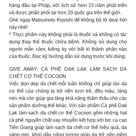
hàng đầu tại Pháp, với lịch sử hơn 15 năm phát triển
và được phân phối tại hơn 20 quốc gia trên thế giới.
Ghé ngay Matsumoto Kiyoshi để không bỏ lỡ deal hời
này nhé!
* Thực phẩm này không phải là thuốc và không có tác
dụng thay thế thuốc chữa bệnh. Không sử dụng cho
người mẫn cảm, kiêng kỵ với bất kì thành phần nào
của thuốc. Đọc kỹ hướng dẫn sử dụng trước khi dùng.
GIVE AWAY: CÀ PHÊ DAK LAK LÀM SẠCH DA
CHẾT CƠ THỂ COCOON
Việc dọn dẹp da chết mỗi tuần không chỉ giúp làn da
cơ thể của chúng ta trở nên tươi trẻ, đều màu, láng
mịn mà còn giúp gia tăng khả năng thẩm thấu cho các
sản phẩm dưỡng thể khác. Với sản phẩm Cà phê Dak
Lak làm sạch da chết cơ thể Cocoon gồm những hạt
cà phê nguyên chất xay nhuyễn kết hợp với bơ ca cao
Tiền Giang giúp làm sạch da chết cơ thể hiệu quả, da
sáng mịn, khơi dậy năng lượng giúp da trở nên mềm