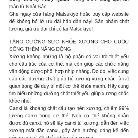
toàn từ Nhật Bản
Ghé ngay cửa hàng Matsukiyo hoặc truy cập website
để không bỏ lỡ ưu đãi hấp dẫn này! Sản phẩm chất
lượng, giá ưu đãi chỉ có tại Matsukiyo!
TĂNG CƯỜNG SỨC KHỎE XƯƠNG CHO CUỘC
SỐNG THÊM NĂNG ĐỘNG
Xương không những là bộ phận có vai trò thiết yếu
cho cấu trúc của cơ thể, mà còn giúp các chức năng
vận động được phối hợp nhịp nhàng. Do đó, việc cung
cấp các dưỡng chất giúp hệ xương vững chắc là rất
quan trọng để duy trì một cơ thể khỏe mạnh. Hãy cùng
tìm hiểu những dưỡng chất thiết yếu giúp xương chắc
khỏe nhé.
Canxi là khoáng chất cấu tạo nên xương, chiếm 99%
lượng canxi trong cơ thể. Nếu cơ thể không nhận
được đủ canxi, nó sẽ lấy canxi từ xương, dẫn đến việc
xương mất dần canxi, gây ảnh hưởng đáng kể đến
sức mạnh và độ chắc khỏe của xương.