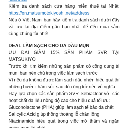
Kiểm tra danh sách cửa hàng miễn thuế tại Nhật:
https://en.matsumotokiyoshi.net/address
Nếu ở Việt Nam, bạn hãy kiểm tra danh sách dưới đây
và lưu lại địa điểm gần bạn nhất để đến mua sắm
cùng chúng tôi nhé!
DEAL LÀM SẠCH CHO DA DẦU MỤN
ƯU ĐÃI GIẢM 15% SẢN PHẨM SVR TẠI
MATSUKIYO
Trước khi tìm kiếm những sản phẩm có công dụng trị
mụn, bạn nên chú trọng việc làm sạch trước.
Vì nếu da không được làm sạch dầu nhờn hiệu quả thì
những bước chăm sóc sau đó cũng trở nên vô nghĩa.
Hãy lựa chọn các sản phẩm SVR Sebiaclear với các
hoạt chất da liễu nồng độ cao cho hiệu quả tối ưu:
Gluconolactone (PHA) giúp làm sạch tế bào da chết
Salicylic Acid giúp thông thoáng lỗ chân lông
Niacinamide hiệu quả trong việc mờ thâm và ngăn
ngừa mụn tái phát