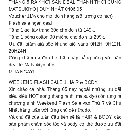
THÁNG 5 RA KHƠI SĂN DEAL THẢNH THƠI CÙNG
MATSUKIYO | DUY NHẤT 0406.05
Voucher 11% cho mọi đơn hàng (số lượng có hạn)
Flash sale ngàn deal
Tặng 1 gel tẩy trang 30g cho đơn từ 149k.
Tặng 1 bông cotton 90 miếng cho đơn từ 299k.
Ưu đãi giảm giá sốc khung giờ vàng 0H2H, 9H12H,
20H24H
Cùng chăm da đón hè, bất chấp nắng nóng với bão
deal từ Matsukiyo nhé!
MUA NGAY!
WEEKEND FLASH SALE 1 HAIR & BODY
Xin chào cả nhà, Tháng 05 này ngoài những ưu đãi
siêu siêu HOT trong tháng ra thì matsukiyo còn tung ra
chương trình Weekend Flash Sale vào Thứ 7 và Chủ
Nhật hàng tuần với từng chủ đề nữa đó.
Và chủ đề của tuần đầu tiên sẽ là HAIR & BODY, các
sản phẩm chăm sóc tóc và body cơ thể được ưu đãi