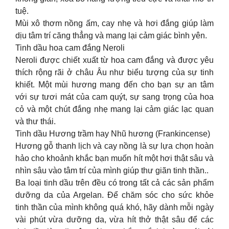
tuệ.
Mùi xô thơm nồng ấm, cay nhẹ và hơi đắng giúp làm
dịu tâm trí căng thẳng và mang lại cảm giác bình yên.
Tinh dầu hoa cam đắng Neroli
Neroli được chiết xuất từ ​​hoa cam đắng và được yêu
thích rộng rãi ở châu Âu như biểu tượng của sự tinh
khiết. Một mùi hương mang đến cho bạn sự an tâm
với sự tươi mát của cam quýt, sự sang trọng của hoa
cỏ và một chút đắng nhẹ mang lại cảm giác lạc quan
và thư thái.
Tinh dầu Hương trầm hay Nhũ hương (Frankincense)
Hương gỗ thanh lịch và cay nồng là sự lựa chọn hoàn
hảo cho khoảnh khắc bạn muốn hít một hơi thật sâu và
nhìn sâu vào tâm trí của mình giúp thư giãn tinh thần..
Ba loại tinh dầu trên đều có trong tất cả các sản phẩm
dưỡng da của Argelan. Để chăm sóc cho sức khỏe
tinh thần của mình không quá khó, hãy dành mỗi ngày
vài phút vừa dưỡng da, vừa hít thở thật sâu để các