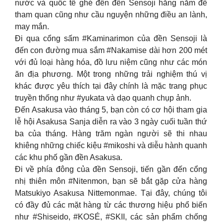
nước và quốc tế ghé đến đền Sensoji hằng năm để
tham quan cũng như cầu nguyện những điều an lành,
may mắn.
Đi qua cổng sấm #Kaminarimon của đền Sensoji là
đến con đường mua sắm #Nakamise dài hơn 200 mét
với đủ loại hàng hóa, đồ lưu niệm cũng như các món
ăn địa phương. Một trong những trải nghiệm thú vị
khác được yêu thích tại đây chính là mặc trang phục
truyền thống như #yukata và dạo quanh chụp ảnh.
Đến Asakusa vào tháng 5, bạn còn có cơ hội tham gia
lễ hội Asakusa Sanja diễn ra vào 3 ngày cuối tuần thứ
ba của tháng. Hàng trăm ngàn người sẽ thi nhau
khiêng những chiếc kiệu #mikoshi và diễu hành quanh
các khu phố gần đền Asakusa.
Đi về phía đông của đền Sensoji, tiến gần đến cổng
nhị thiên môn #Nitenmon, bạn sẽ bắt gặp cửa hàng
Matsukiyo Asakusa Nittemonmae. Tại đây, chúng tôi
có đầy đủ các mặt hàng từ các thương hiệu phổ biến
như #Shiseido, #KOSÉ, #SKII, các sản phẩm chống