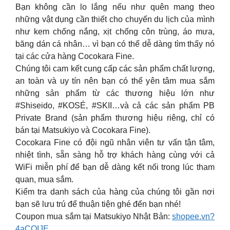
Bạn không cần lo lắng nếu như quên mang theo
những vật dụng cần thiết cho chuyến du lịch của mình
như kem chống nắng, xịt chống côn trùng, áo mưa,
băng dán cá nhân… vì bạn có thể dễ dàng tìm thấy nó
tại các cửa hàng Cocokara Fine.
Chúng tôi cam kết cung cấp các sản phẩm chất lượng,
an toàn và uy tín nên bạn có thể yên tâm mua sắm
những sản phẩm từ các thương hiệu lớn như
#Shiseido, #KOSÉ, #SKII…và cả các sản phẩm PB
Private Brand (sản phẩm thương hiệu riêng, chỉ có
bán tại Matsukiyo và Cocokara Fine).
Cocokara Fine có đội ngũ nhân viên tư vấn tận tâm,
nhiệt tình, sẵn sàng hỗ trợ khách hàng cùng với cả
WiFi miễn phí để bạn dễ dàng kết nối trong lúc tham
quan, mua sắm.
Kiểm tra danh sách của hàng của chúng tôi gần nơi
bạn sẽ lưu trú để thuận tiện ghé đến bạn nhé!
Coupon mua sắm tại Matsukiyo Nhật Bản:
shopee.vn?
4aCOIJE