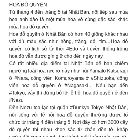
HOA ĐỖ QUYÊN
Từ tháng 4 đến tháng 5 tại Nhật Bản, nối tiếp sau mùa
hoa anh đào là một mùa hoa vô cùng đặc sắc khác
mùa hoa đỗ quyên.
Hoa đỗ quyên ở Nhật Bản có hơn 40 giống khác nhau
với đủ màu sắc như hồng, trắng, đỏ, tím…Hoa đỗ
quyên có lịch sử từ thời #Edo và truyền thống trồng
hoa đó vẫn được gìn giữ cho đến ngày nay.
Có rất nhiều địa điểm tại Nhật Bản để bạn chiêm
ngưỡng loài hoa rực rỡ này như núi Yamato Katsuragi
ở #Nara, công viên Komuroyama ở #Shizuoka, công
viên hoa đỗ quyên ở #Nagasaki… Nếu bạn đến
#Tokyo, vậy thì đừng bỏ lỡ lễ hội hoa đỗ quyên ở đền
#Nezu
Đền Nezu tọa lạc tại quận #Bunkyo Tokyo Nhật Bản,
nổi tiếng với lễ hội hoa đỗ quyên thường được tổ
chức từ tháng 4 đến tháng 5. Nơi đây có hơn 3000 cây
đỗ quyên thi nhau khoe sắc từ chân đền tới khắp
sườn đồi xung quanh, tạo thành một thảm màu rực rỡ,