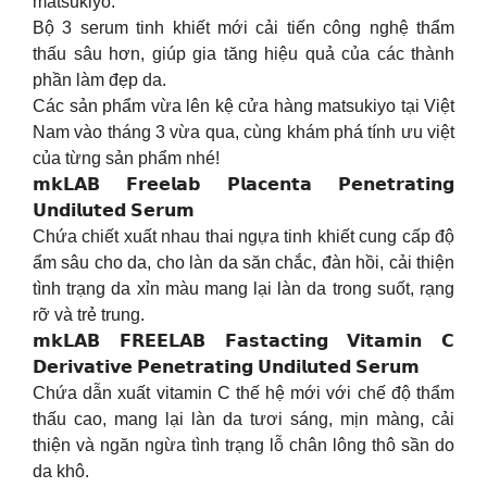
matsukiyo.
Bộ 3 serum tinh khiết mới cải tiến công nghệ thẩm
thấu sâu hơn, giúp gia tăng hiệu quả của các thành
phần làm đẹp da.
Các sản phẩm vừa lên kệ cửa hàng matsukiyo tại Việt
Nam vào tháng 3 vừa qua, cùng khám phá tính ưu việt
của từng sản phẩm nhé!
𝗺𝗸𝗟𝗔𝗕 𝗙𝗿𝗲𝗲𝗹𝗮𝗯 𝗣𝗹𝗮𝗰𝗲𝗻𝘁𝗮 𝗣𝗲𝗻𝗲𝘁𝗿𝗮𝘁𝗶𝗻𝗴
𝗨𝗻𝗱𝗶𝗹𝘂𝘁𝗲𝗱 𝗦𝗲𝗿𝘂𝗺
Chứa chiết xuất nhau thai ngựa tinh khiết cung cấp độ
ẩm sâu cho da, cho làn da săn chắc, đàn hồi, cải thiện
tình trạng da xỉn màu mang lại làn da trong suốt, rạng
rỡ và trẻ trung.
𝗺𝗸𝗟𝗔𝗕 𝗙𝗥𝗘𝗘𝗟𝗔𝗕 𝗙𝗮𝘀𝘁𝗮𝗰𝘁𝗶𝗻𝗴 𝗩𝗶𝘁𝗮𝗺𝗶𝗻 𝗖
𝗗𝗲𝗿𝗶𝘃𝗮𝘁𝗶𝘃𝗲 𝗣𝗲𝗻𝗲𝘁𝗿𝗮𝘁𝗶𝗻𝗴 𝗨𝗻𝗱𝗶𝗹𝘂𝘁𝗲𝗱 𝗦𝗲𝗿𝘂𝗺
Chứa dẫn xuất vitamin C thế hệ mới với chế độ thẩm
thấu cao, mang lại làn da tươi sáng, mịn màng, cải
thiện và ngăn ngừa tình trạng lỗ chân lông thô sần do
da khô.