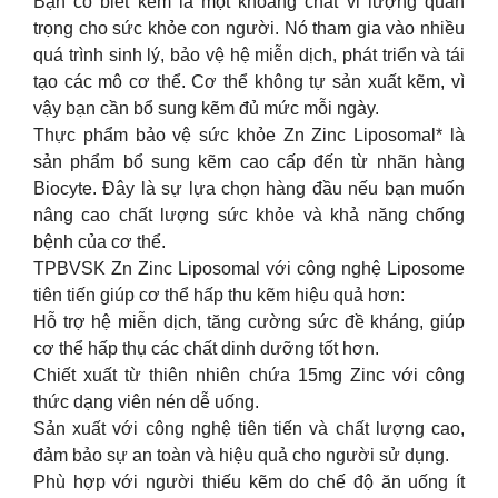
Bạn có biết kẽm là một khoáng chất vi lượng quan
trọng cho sức khỏe con người. Nó tham gia vào nhiều
quá trình sinh lý, bảo vệ hệ miễn dịch, phát triển và tái
tạo các mô cơ thể. Cơ thể không tự sản xuất kẽm, vì
vậy bạn cần bổ sung kẽm đủ mức mỗi ngày.
Thực phẩm bảo vệ sức khỏe Zn Zinc Liposomal* là
sản phẩm bổ sung kẽm cao cấp đến từ nhãn hàng
Biocyte. Đây là sự lựa chọn hàng đầu nếu bạn muốn
nâng cao chất lượng sức khỏe và khả năng chống
bệnh của cơ thể.
TPBVSK Zn Zinc Liposomal với công nghệ Liposome
tiên tiến giúp cơ thể hấp thu kẽm hiệu quả hơn:
Hỗ trợ hệ miễn dịch, tăng cường sức đề kháng, giúp
cơ thể hấp thụ các chất dinh dưỡng tốt hơn.
Chiết xuất từ thiên nhiên chứa 15mg Zinc với công
thức dạng viên nén dễ uống.
Sản xuất với công nghệ tiên tiến và chất lượng cao,
đảm bảo sự an toàn và hiệu quả cho người sử dụng.
Phù hợp với người thiếu kẽm do chế độ ăn uống ít