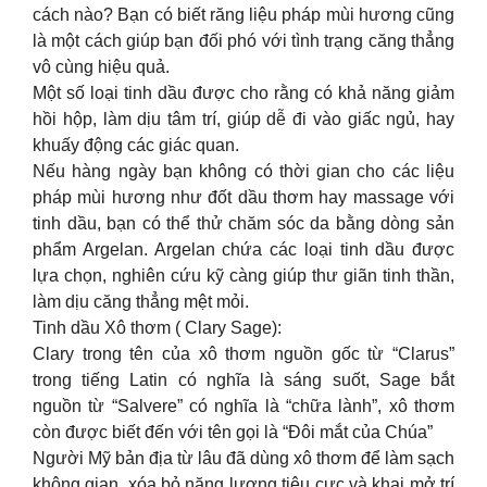
cách nào? Bạn có biết răng liệu pháp mùi hương cũng
là một cách giúp bạn đối phó với tình trạng căng thẳng
vô cùng hiệu quả.
Một số loại tinh dầu được cho rằng có khả năng giảm
hồi hộp, làm dịu tâm trí, giúp dễ đi vào giấc ngủ, hay
khuấy động các giác quan.
Nếu hàng ngày bạn không có thời gian cho các liệu
pháp mùi hương như đốt dầu thơm hay massage với
tinh dầu, bạn có thể thử chăm sóc da bằng dòng sản
phẩm Argelan. Argelan chứa các loại tinh dầu được
lựa chọn, nghiên cứu kỹ càng giúp thư giãn tinh thần,
làm dịu căng thẳng mệt mỏi.
Tinh dầu Xô thơm ( Clary Sage):
Clary trong tên của xô thơm nguồn gốc từ “Clarus”
trong tiếng Latin có nghĩa là sáng suốt, Sage bắt
nguồn từ “Salvere” có nghĩa là “chữa lành”, xô thơm
còn được biết đến với tên gọi là “Đôi mắt của Chúa”
Người Mỹ bản địa từ lâu đã dùng xô thơm để làm sạch
không gian, xóa bỏ năng lượng tiêu cực và khai mở trí