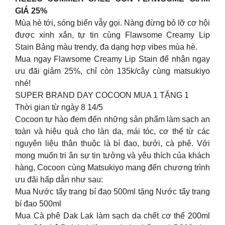
GIÁ 25%
Mùa hè tới, sóng biển vẫy gọi. Nàng đừng bỏ lỡ cơ hội
được xinh xắn, tự tin cùng Flawsome Creamy Lip
Stain Bảng màu trendy, đa dạng hợp vibes mùa hè.
Mua ngay Flawsome Creamy Lip Stain để nhận ngay
ưu đãi giảm 25%, chỉ còn 135k/cây cùng matsukiyo
nhé!
SUPER BRAND DAY COCOON MUA 1 TẶNG 1
Thời gian từ ngày 8 14/5
Cocoon tự hào đem đến những sản phẩm làm sạch an
toàn và hiệu quả cho làn da, mái tóc, cơ thể từ các
nguyên liệu thân thuộc là bí đao, bưởi, cà phê. Với
mong muốn tri ân sự tin tưởng và yêu thích của khách
hàng, Cocoon cùng Matsukiyo mang đến chương trình
ưu đãi hấp dẫn như sau:
Mua Nước tẩy trang bí đao 500ml tặng Nước tẩy trang
bí đao 500ml
Mua Cà phê Dak Lak làm sạch da chết cơ thể 200ml