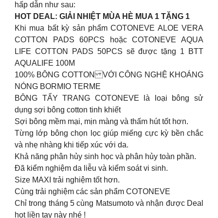
hấp dẫn như sau:
HOT DEAL: GIẢI NHIỆT MÙA HÈ MUA 1 TẶNG 1
Khi mua bất kỳ sản phẩm COTONEVE ALOE VERA
COTTON PADS 60PCS hoặc COTONEVE AQUA
LIFE COTTON PADS 50PCS sẽ được tặng 1 BTT
AQUALIFE 100M
100% BÔNG COTTON VỚI CÔNG NGHỆ KHOÁNG
NÓNG BORMIO TERME
BÔNG TẨY TRANG COTONEVE là loại bông sử
dụng sợi bông cotton tinh khiết
Sợi bông mềm mại, mịn màng và thấm hút tốt hơn.
Từng lớp bông chọn lọc giúp miếng cực kỳ bền chắc
và nhẹ nhàng khi tiếp xúc với da.
Khả năng phân hủy sinh học và phân hủy toàn phần.
Đã kiểm nghiệm da liễu và kiểm soát vi sinh.
Size MAXI trải nghiệm tốt hơn.
Cùng trải nghiệm các sản phẩm COTONEVE
Chỉ trong tháng 5 cùng Matsumoto và nhận được Deal
hot liền tay này nhé !