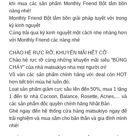
khi mua các sản phẩm Monthly Friend Bột tắm bồn
nàng nhé!
Monthly Friend Bột tắm bồn giải pháp tuyệt vời trong
kỳ kinh nguyệt
Cùng trải qua kỳ kinh nguyệt một cách nhẹ nhàng hơn
với Monthly Friend các nàng nhé
CHÀO HÈ RỰC RỠ, KHUYẾN MÃI HẾT CỠ
Chào hè rực rỡ cùng những khuyến mãi siêu “BÙNG
CHÁY” của nhà matsukiyo nha mọi người ơi!
Vô vàn các sản phẩm chính hãng với deal còn HOT
hơn tiết trời mùa hè luôn đó:
Loạt sản phẩm giảm cực sâu lên đến 50%, mua 1 tặng
1 đến từ nhà Cocoon, Balance, Rosette, Acnes,… và
các sản phẩm độc quyền chính hãng Nhật Bản .
Ghé ngay đến hệ thống cửa hàng matsukiyo ngay để
trải nghiệm và mua sắm cho bản thân và gia đình mình
nhé!