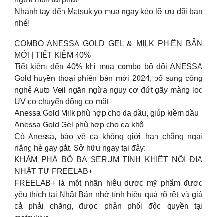
Nhanh tay đến Matsukiyo mua ngay kẻo lỡ ưu đãi bạn
nhé!
COMBO ANESSA GOLD GEL & MILK PHIÊN BẢN
MỚI | TIẾT KIỆM 40%
Tiết kiệm đến 40% khi mua combo bộ đôi ANESSA
Gold huyền thoại phiên bản mới 2024, bổ sung công
nghệ Auto Veil ngăn ngừa nguy cơ đứt gãy màng lọc
UV do chuyển động cơ mặt
Anessa Gold Milk phù hợp cho da dầu, giúp kiềm dầu
Anessa Gold Gel phù hợp cho da khô
Có Anessa, bảo vệ da không giới hạn chẳng ngại
nắng hè gay gắt. Sở hữu ngay tại đây:
KHÁM PHÁ BỘ BA SERUM TINH KHIẾT NỘI ĐỊA
NHẬT TỪ FREELAB+
FREELAB+ là một nhãn hiệu dược mỹ phẩm được
yêu thích tại Nhật Bản nhờ tính hiệu quả rõ rệt và giá
cả phải chăng, được phân phối độc quyền tại