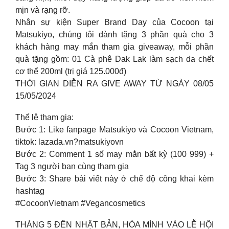
mịn và rạng rỡ.
Nhân sự kiện Super Brand Day của Cocoon tại
Matsukiyo, chúng tôi dành tặng 3 phần quà cho 3
khách hàng may mắn tham gia giveaway, mỗi phần
quà tặng gồm: 01 Cà phê Dak Lak làm sạch da chết
cơ thể 200ml (trị giá 125.000đ)
THỜI GIAN DIỄN RA GIVE AWAY TỪ NGÀY 08/05
15/05/2024
Thể lệ tham gia:
Bước 1: Like fanpage Matsukiyo và Cocoon Vietnam,
tiktok: lazada.vn?matsukiyovn
Bước 2: Comment 1 số may mắn bất kỳ (100 999) +
Tag 3 người bạn cùng tham gia
Bước 3: Share bài viết này ở chế độ công khai kèm
hashtag
#CocoonVietnam #Vegancosmetics
THÁNG 5 ĐẾN NHẬT BẢN, HÒA MÌNH VÀO LỄ HỘI