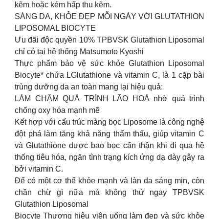
kẽm hoặc kém hấp thu kẽm.
SÁNG DA, KHỎE ĐẸP MỖI NGÀY VỚI GLUTATHION
LIPOSOMAL BIOCYTE
Ưu đãi độc quyền 10% TPBVSK Glutathion Liposomal
chỉ có tại hệ thống Matsumoto Kyoshi
Thực phẩm bảo vệ sức khỏe Glutathion Liposomal
Biocyte* chứa LGlutathione và vitamin C, là 1 cặp bài
trùng dưỡng da an toàn mang lại hiệu quả:
LÀM CHẬM QUÁ TRÌNH LÃO HOÁ nhờ quá trình
chống oxy hóa mạnh mẽ
Kết hợp với cấu trúc màng bọc Liposome là công nghệ
đột phá làm tăng khả năng thẩm thấu, giúp vitamin C
và Glutathione được bao bọc cẩn thận khi đi qua hệ
thống tiêu hóa, ngăn tình trạng kích ứng dạ dày gây ra
bởi vitamin C.
Để có một cơ thể khỏe mạnh và làn da sáng mịn, còn
chần chừ gì nữa mà không thử ngay TPBVSK
Glutathion Liposomal
Biocyte Thương hiệu viên uống làm đẹp và sức khỏe