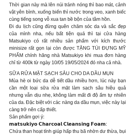
Thời gian này mà lên núi tránh nóng thì bao mát, cảnh
vật yên bình, xuống biển thì nước trong veo, xanh biếc
cùng tiếng song vỗ xua tan bề bộn của tâm hồn.
Đi du lịch cũng đừng quên chăm sóc da và sắc đẹp
của mình nha, nếu bất tiện quá thì tại cửa hàng
Matsukiyo có rất nhiều sản phẩm với kích thước
minisize rất gọn lại còn được TẶNG TÚI ĐỰNG MỸ
PHẨM chính hãng nhà Matsukiyo khi mua đơn hàng
chỉ từ 400k từ ngày 10/05 19/05/2024 đó nha cả nhà.
SỮA RỬA MẶT SẠCH SÂU CHO DA DẦU MỤN
Mùa hè oi bức da dễ tiết dầu nhiều hơn, lúc này bạn
cần một loại sữa rửa mặt làm sạch sâu hiệu quả
nhưng vẫn dịu nhẹ, không làm mất đi độ ẩm tự nhiên
của da. Đặc biệt với các nàng da dầu mụn, việc này lại
càng trở nên cấp thiết.
Sản phẩm gợi ý:
𝗺𝗮𝘁𝘀𝘂𝗸𝗶𝘆𝗼 𝗖𝗵𝗮𝗿𝗰𝗼𝗮𝗹 𝗖𝗹𝗲𝗮𝗻𝘀𝗶𝗻𝗴 𝗙𝗼𝗮𝗺:
Chứa than hoạt tính giúp hấp thu bã nhờn dư thừa, bụi