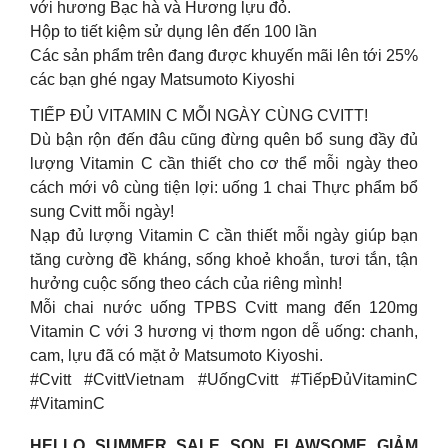
với hương Bạc hà và Hương lựu đỏ.
Hộp to tiết kiệm sử dụng lên đến 100 lần
Các sản phẩm trên đang được khuyến mãi lên tới 25%
các bạn ghé ngay Matsumoto Kiyoshi
TIẾP ĐỦ VITAMIN C MỖI NGÀY CÙNG CVITT!
Dù bận rộn đến đâu cũng đừng quên bổ sung đầy đủ
lượng Vitamin C cần thiết cho cơ thể mỗi ngày theo
cách mới vô cùng tiện lợi: uống 1 chai Thực phẩm bổ
sung Cvitt mỗi ngày!
Nạp đủ lượng Vitamin C cần thiết mỗi ngày giúp bạn
tăng cường đề kháng, sống khoẻ khoắn, tươi tắn, tận
hưởng cuộc sống theo cách của riêng mình!
Mỗi chai nước uống TPBS Cvitt mang đến 120mg
Vitamin C với 3 hương vị thơm ngon dễ uống: chanh,
cam, lựu đã có mặt ở Matsumoto Kiyoshi.
#Cvitt #CvittVietnam #UốngCvitt #TiếpĐủVitaminC
#VitaminC
HELLO SUMMER SALE SON FLAWSOME GIẢM