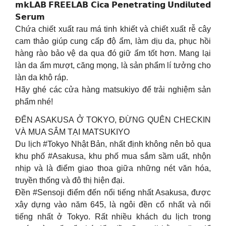
𝗺𝗸𝗟𝗔𝗕 𝗙𝗥𝗘𝗘𝗟𝗔𝗕 𝗖𝗶𝗰𝗮 𝗣𝗲𝗻𝗲𝘁𝗿𝗮𝘁𝗶𝗻𝗴 𝗨𝗻𝗱𝗶𝗹𝘂𝘁𝗲𝗱
𝗦𝗲𝗿𝘂𝗺
Chứa chiết xuất rau má tinh khiết và chiết xuất rễ cây
cam thảo giúp cung cấp độ ẩm, làm dịu da, phục hồi
hàng rào bảo vệ da qua đó giữ ẩm tốt hơn. Mang lại
làn da ẩm mượt, căng mọng, là sản phẩm lí tưởng cho
làn da khô ráp.
Hãy ghé các cửa hàng matsukiyo để trải nghiệm sản
phẩm nhé!
ĐẾN ASAKUSA Ở TOKYO, ĐỪNG QUÊN CHECKIN
VÀ MUA SẮM TẠI MATSUKIYO
Du lịch #Tokyo Nhật Bản, nhất định không nên bỏ qua
khu phố #Asakusa, khu phố mua sắm sầm uất, nhộn
nhịp và là điểm giao thoa giữa những nét văn hóa,
truyền thống và đô thị hiện đại.
Đền #Sensoji điểm đến nổi tiếng nhất Asakusa, được
xây dựng vào năm 645, là ngôi đền cổ nhất và nổi
tiếng nhất ở Tokyo. Rất nhiều khách du lịch trong