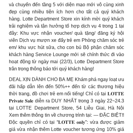
và chuyển đến tầng 5 với diện mạo mới vô cùng xinh
đẹp cùng nhiều tiện ích hơn cho tất cả quý khách
hàng. Lotte Department Store xin kính mời quý khách
trải nghiệm và tận hưởng tổ hợp dịch vụ 4 trong 1 tại
đây: Khu vực nhận voucher/ quà tặng/ đăng ký hội
viên Dịch vụ mượn xe đẩy trẻ em Phòng chăm sóc trẻ
em/ khu vực hút sữa, cho con bú Bộ phận chăm sóc
khách hàng Service Lounge mới sẽ chính thức đi vào
hoạt động từ ngày mai (22/3), Lotte Department Store
trân trọng thông báo tới quý khách hàng!
DEAL XỊN DÀNH CHO BA MẸ Khám phá ngay loạt ưu
đãi hấp dẫn lên đến 50%++ đến từ các thương hiệu
thời trang, đồ chơi trẻ em nổi tiếng! Chỉ có tại 𝐋𝐎𝐓𝐓𝐄
𝐏𝐫𝐢𝐯𝐚𝐭𝐞 𝐒𝐚𝐥𝐞 diễn ra DUY NHẤT trong 3 ngày 22~24.3
tại LOTTE Department Store, 54 Liễu Giai, Hà Nội
Xem thêm thông tin về chương trình tại: — ĐẶC BIỆT!!
Độc quyền chỉ có tại “𝐋𝐎𝐓𝐓𝐄 𝐨𝐧𝐥𝐲”: vừa được giảm
giá vừa nhận thêm Lotte voucher tương ứng 10% giá