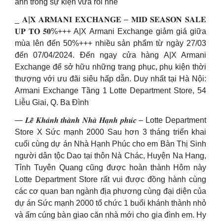
ảnh trong sự kiện vừa rồi nhé
_ 𝐀|𝐗 𝐀𝐑𝐌𝐀𝐍𝐈 𝐄𝐗𝐂𝐇𝐀𝐍𝐆𝐄 – 𝐌𝐈𝐃 𝐒𝐄𝐀𝐒𝐎𝐍 𝐒𝐀𝐋𝐄
𝐔𝐏 𝐓𝐎 𝟓𝟎%+++ A|X Armani Exchange giảm giá giữa
mùa lên đến 50%+++ nhiều sản phẩm từ ngày 27/03
đến 07/04/2024. Đến ngay cửa hàng A|X Armani
Exchange để sở hữu những trang phục, phụ kiện thời
thượng với ưu đãi siêu hấp dẫn. Duy nhất tại Hà Nội:
Armani Exchange Tầng 1 Lotte Department Store, 54
Liễu Giai, Q. Ba Đình
— 𝑳𝒆̂̃ 𝑲𝒉𝒂́𝒏𝒉 𝒕𝒉𝒂̀𝒏𝒉 𝑵𝒉𝒂̀ 𝑯𝒂̣𝒏𝒉 𝒑𝒉𝒖́𝒄 – Lotte Department
Store X Sức mạnh 2000 Sau hơn 3 tháng triển khai
cuối cùng dự án Nhà Hạnh Phúc cho em Bàn Thị Sinh
người dân tộc Dao tại thôn Nà Chác, Huyện Na Hang,
Tỉnh Tuyên Quang cũng được hoàn thành Hôm này
Lotte Department Store rất vui được đồng hành cùng
các cơ quan ban ngành địa phương cùng đại diện của
dự án Sức mạnh 2000 tổ chức 1 buổi khánh thành nhỏ
và ấm cúng bàn giao căn nhà mới cho gia đình em. Hy