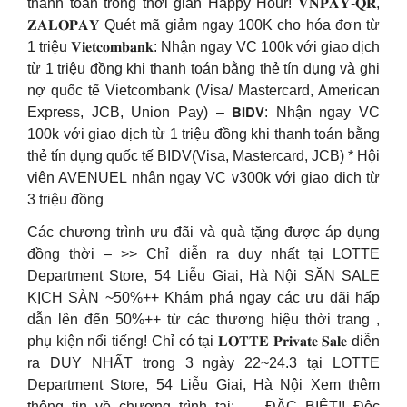
thanh toán trong thời gian Happy Hour! 𝐕𝐍𝐏𝐀𝐘-𝐐𝐑,
𝐙𝐀𝐋𝐎𝐏𝐀𝐘 Quét mã giảm ngay 100K cho hóa đơn từ
1 triệu 𝐕𝐢𝐞𝐭𝐜𝐨𝐦𝐛𝐚𝐧𝐤: Nhận ngay VC 100k với giao dịch
từ 1 triệu đồng khi thanh toán bằng thẻ tín dụng và ghi
nợ quốc tế Vietcombank (Visa/ Mastercard, American
Express, JCB, Union Pay) – 𝗕𝗜𝗗𝗩: Nhận ngay VC
100k với giao dịch từ 1 triệu đồng khi thanh toán bằng
thẻ tín dụng quốc tế BIDV(Visa, Mastercard, JCB) * Hội
viên AVENUEL nhận ngay VC v300k với giao dịch từ
3 triệu đồng
Các chương trình ưu đãi và quà tặng được áp dụng
đồng thời – >> Chỉ diễn ra duy nhất tại LOTTE
Department Store, 54 Liễu Giai, Hà Nội SĂN SALE
KỊCH SÀN ~50%++ Khám phá ngay các ưu đãi hấp
dẫn lên đến 50%++ từ các thương hiệu thời trang ,
phụ kiện nổi tiếng! Chỉ có tại 𝐋𝐎𝐓𝐓𝐄 𝐏𝐫𝐢𝐯𝐚𝐭𝐞 𝐒𝐚𝐥𝐞 diễn
ra DUY NHẤT trong 3 ngày 22~24.3 tại LOTTE
Department Store, 54 Liễu Giai, Hà Nội Xem thêm
thông tin về chương trình tại: — ĐẶC BIỆT!! Độc