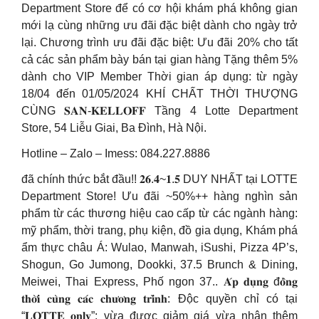
Department Store để có cơ hội khám phá không gian
mới lạ cùng những ưu đãi đặc biệt dành cho ngày trở
lại. Chương trình ưu đãi đặc biệt: Ưu đãi 20% cho tất
cả các sản phẩm bày bán tại gian hàng Tặng thêm 5%
dành cho VIP Member Thời gian áp dụng: từ ngày
18/04 đến 01/05/2024 KHÍ CHẤT THỜI THƯỢNG
CÙNG 𝐒𝐀𝐍-𝐊𝐄𝐋𝐋𝐎𝐅𝐅 Tầng 4 Lotte Department
Store, 54 Liễu Giai, Ba Đình, Hà Nội.
Hotline – Zalo – Imess: 084.227.8886
đã chính thức bắt đầu!! 𝟐𝟔.𝟒~𝟏.𝟓 DUY NHẤT tại LOTTE
Department Store! Ưu đãi ~50%++ hàng nghìn sản
phẩm từ các thương hiệu cao cấp từ các ngành hàng:
mỹ phẩm, thời trang, phụ kiện, đồ gia dụng, Khám phá
ẩm thực châu Á: Wulao, Manwah, iSushi, Pizza 4P’s,
Shogun, Go Jumong, Dookki, 37.5 Brunch & Dining,
Meiwei, Thai Express, Phố ngon 37.. 𝐀́𝐩 𝐝𝐮̣𝐧𝐠 đ𝐨̂̀𝐧𝐠
𝐭𝐡𝐨̛̀𝐢 𝐜𝐮̀𝐧𝐠 𝐜𝐚́𝐜 𝐜𝐡𝐮̛𝐨̛𝐧𝐠 𝐭𝐫𝐢̀𝐧𝐡: Độc quyền chỉ có tại
“𝐋𝐎𝐓𝐓𝐄 𝐨𝐧𝐥𝐲”: vừa được giảm giá vừa nhận thêm