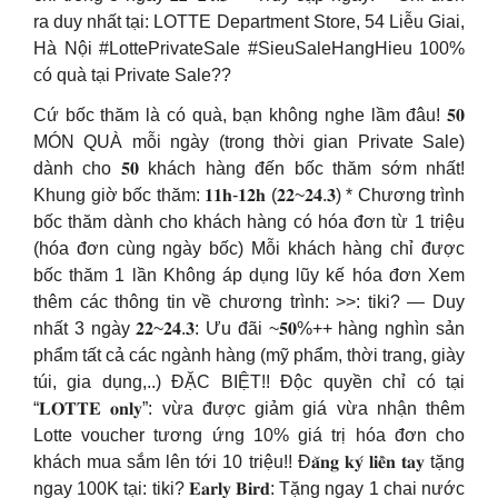
ra duy nhất tại: LOTTE Department Store, 54 Liễu Giai,
Hà Nội #LottePrivateSale #SieuSaleHangHieu 100%
có quà tại Private Sale??
Cứ bốc thăm là có quà, bạn không nghe lầm đâu! 𝟓𝟎
MÓN QUÀ mỗi ngày (trong thời gian Private Sale)
dành cho 𝟓𝟎 khách hàng đến bốc thăm sớm nhất!
Khung giờ bốc thăm: 𝟏𝟏𝐡-𝟏𝟐𝐡 (𝟐𝟐~𝟐𝟒.𝟑) * Chương trình
bốc thăm dành cho khách hàng có hóa đơn từ 1 triệu
(hóa đơn cùng ngày bốc) Mỗi khách hàng chỉ được
bốc thăm 1 lần Không áp dụng lũy kế hóa đơn Xem
thêm các thông tin về chương trình: >>: tiki? — Duy
nhất 3 ngày 𝟐𝟐~𝟐𝟒.𝟑: Ưu đãi ~𝟓𝟎%++ hàng nghìn sản
phẩm tất cả các ngành hàng (mỹ phẩm, thời trang, giày
túi, gia dụng,..) ĐẶC BIỆT!! Độc quyền chỉ có tại
“𝐋𝐎𝐓𝐓𝐄 𝐨𝐧𝐥𝐲”: vừa được giảm giá vừa nhận thêm
Lotte voucher tương ứng 10% giá trị hóa đơn cho
khách mua sắm lên tới 10 triệu!! Đ𝐚̆𝐧𝐠 𝐤𝐲́ 𝐥𝐢𝐞̂̀𝐧 𝐭𝐚𝐲 tặng
ngay 100K tại: tiki? 𝐄𝐚𝐫𝐥𝐲 𝐁𝐢𝐫𝐝: Tặng ngay 1 chai nước