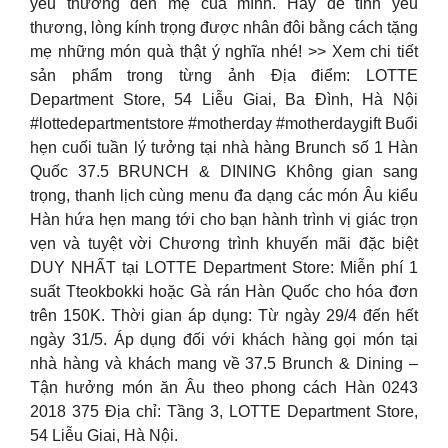
yêu thương đến mẹ của mình. Hãy để tình yêu
thương, lòng kính trọng được nhân đôi bằng cách tặng
mẹ những món quà thật ý nghĩa nhé! >> Xem chi tiết
sản phẩm trong từng ảnh Địa điểm: LOTTE
Department Store, 54 Liễu Giai, Ba Đình, Hà Nội
#lottedepartmentstore #motherday #motherdaygift Buổi
hẹn cuối tuần lý tưởng tại nhà hàng Brunch số 1 Hàn
Quốc 37.5 BRUNCH & DINING Không gian sang
trọng, thanh lịch cùng menu đa dạng các món Âu kiểu
Hàn hứa hẹn mang tới cho bạn hành trình vị giác trọn
vẹn và tuyệt vời Chương trình khuyến mãi đặc biệt
DUY NHẤT tại LOTTE Department Store: Miễn phí 1
suất Tteokbokki hoặc Gà rán Hàn Quốc cho hóa đơn
trên 150K. Thời gian áp dụng: Từ ngày 29/4 đến hết
ngày 31/5. Áp dụng đối với khách hàng gọi món tại
nhà hàng và khách mang về 37.5 Brunch & Dining –
Tận hưởng món ăn Âu theo phong cách Hàn 0243
2018 375 Địa chỉ: Tầng 3, LOTTE Department Store,
54 Liễu Giai, Hà Nội.