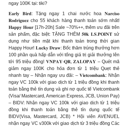
ngay 100K tại: tiki?
𝐄𝐚𝐫𝐥𝐲 𝐁𝐢𝐫𝐝: Tặng ngay 1 chai nước hoa 𝐍𝐚𝐫𝐜𝐢𝐬𝐨
𝐑𝐨𝐝𝐫𝐢𝐠𝐮𝐞𝐳 cho 55 khách hàng thanh toán sớm nhất!
𝐇𝐚𝐩𝐩𝐲 𝐇𝐨𝐮𝐫 [17h-20h] Sale ~70%++, thêm ưu đãi trên
sản phẩm, đặc biệt: TẶNG THÊM 𝟓𝟎𝐤 𝐋𝐒.𝐏𝐎𝐈𝐍𝐓 sử
dụng như tiền mặt khi thanh toán trong thời gian
Happy Hour! 𝐋𝐮𝐜𝐤𝐲 𝐃𝐫𝐚𝐰: Bốc thăm trúng thưởng hơn
100 phần quà hấp dẫn với tổng giá trị giải thưởng lên
tới 95 triệu đồng! 𝐕𝐍𝐏𝐀𝐘-𝐐𝐑, 𝐙𝐀𝐋𝐎𝐏𝐀𝐘 – Quét mã
giảm ngay 100K cho hóa đơn từ 1 triệu Quẹt thẻ
nhanh tay – Nhận ngay ưu đãi: – 𝐕𝐢𝐞𝐭𝐜𝐨𝐦𝐛𝐚𝐧𝐤: Nhận
ngay VC 100k với giao dịch từ 1 triệu đồng khi thanh
toán bằng thẻ tín dụng và ghi nợ quốc tế Vietcombank
(Visa/ Mastercard, American Express, JCB, Union Pay)
– BIDV: Nhận ngay VC 100k với giao dịch từ 1 triệu
đồng khi thanh toán bằng thẻ tín dụng quốc tế
BIDV(Visa, Mastercard, JCB) * Hội viên AVENUEL
nhận ngay VC v300k với giao dịch từ 3 triệu đồng Các