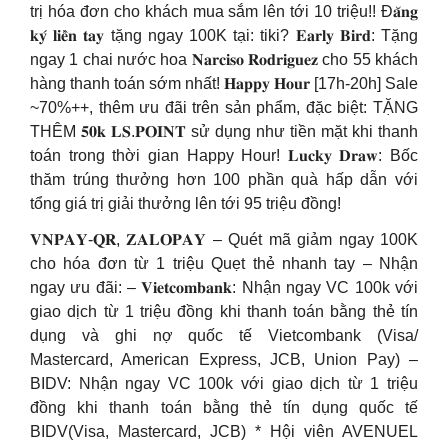
trị hóa đơn cho khách mua sắm lên tới 10 triệu!! Đ𝐚̆𝐧𝐠
𝐤𝐲́ 𝐥𝐢𝐞̂̀𝐧 𝐭𝐚𝐲 tặng ngay 100K tại: tiki? 𝐄𝐚𝐫𝐥𝐲 𝐁𝐢𝐫𝐝: Tặng
ngay 1 chai nước hoa 𝐍𝐚𝐫𝐜𝐢𝐬𝐨 𝐑𝐨𝐝𝐫𝐢𝐠𝐮𝐞𝐳 cho 55 khách
hàng thanh toán sớm nhất! 𝐇𝐚𝐩𝐩𝐲 𝐇𝐨𝐮𝐫 [17h-20h] Sale
~70%++, thêm ưu đãi trên sản phẩm, đặc biệt: TẶNG
THÊM 𝟓𝟎𝐤 𝐋𝐒.𝐏𝐎𝐈𝐍𝐓 sử dụng như tiền mặt khi thanh
toán trong thời gian Happy Hour! 𝐋𝐮𝐜𝐤𝐲 𝐃𝐫𝐚𝐰: Bốc
thăm trúng thưởng hơn 100 phần quà hấp dẫn với
tổng giá trị giải thưởng lên tới 95 triệu đồng!
𝐕𝐍𝐏𝐀𝐘-𝐐𝐑, 𝐙𝐀𝐋𝐎𝐏𝐀𝐘 – Quét mã giảm ngay 100K
cho hóa đơn từ 1 triệu Quẹt thẻ nhanh tay – Nhận
ngay ưu đãi: – 𝐕𝐢𝐞𝐭𝐜𝐨𝐦𝐛𝐚𝐧𝐤: Nhận ngay VC 100k với
giao dịch từ 1 triệu đồng khi thanh toán bằng thẻ tín
dụng và ghi nợ quốc tế Vietcombank (Visa/
Mastercard, American Express, JCB, Union Pay) –
BIDV: Nhận ngay VC 100k với giao dịch từ 1 triệu
đồng khi thanh toán bằng thẻ tín dụng quốc tế
BIDV(Visa, Mastercard, JCB) * Hội viên AVENUEL