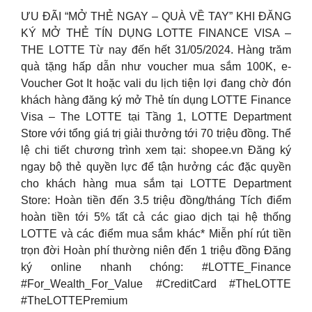
ƯU ĐÃI “MỞ THẺ NGAY – QUÀ VỀ TAY” KHI ĐĂNG
KÝ MỞ THẺ TÍN DỤNG LOTTE FINANCE VISA –
THE LOTTE Từ nay đến hết 31/05/2024. Hàng trăm
quà tặng hấp dẫn như voucher mua sắm 100K, e-
Voucher Got It hoặc vali du lịch tiện lợi đang chờ đón
khách hàng đăng ký mở Thẻ tín dụng LOTTE Finance
Visa – The LOTTE tại Tầng 1, LOTTE Department
Store với tổng giá trị giải thưởng tới 70 triệu đồng. Thể
lệ chi tiết chương trình xem tại: shopee.vn Đăng ký
ngay bộ thẻ quyền lực để tận hưởng các đặc quyền
cho khách hàng mua sắm tại LOTTE Department
Store: Hoàn tiền đến 3.5 triệu đồng/tháng Tích điểm
hoàn tiền tới 5% tất cả các giao dịch tại hệ thống
LOTTE và các điểm mua sắm khác* Miễn phí rút tiền
trọn đời Hoàn phí thường niên đến 1 triệu đồng Đăng
ký online nhanh chóng: #LOTTE_Finance
#For_Wealth_For_Value #CreditCard #TheLOTTE
#TheLOTTEPremium