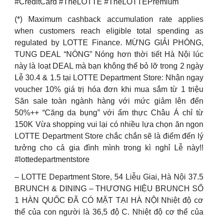
#CreditCard #TheLOTTE #TheLOTTEPremium
(*) Maximum cashback accumulation rate applies
when customers reach eligible total spending as
regulated by LOTTE Finance. MỪNG GIẢI PHÓNG,
TUNG DEAL “NÓNG” Nóng hơn thời tiết Hà Nội lúc
này là loạt DEAL mà bạn không thể bỏ lỡ trong 2 ngày
Lễ 30.4 & 1.5 tại LOTTE Department Store: Nhận ngay
voucher 10% giá trị hóa đơn khi mua sắm từ 1 triệu
Săn sale toàn ngành hàng với mức giảm lên đến
50%++ “Căng da bụng” với ẩm thực Châu Á chỉ từ
150K Vừa shopping vui lại có nhiều lựa chọn ăn ngon
LOTTE Department Store chắc chắn sẽ là điểm đến lý
tưởng cho cả gia đình mình trong kì nghỉ Lễ này!!
#lottedepartmentstore
– LOTTE Department Store, 54 Liễu Giai, Hà Nội 37.5
BRUNCH & DINING – THƯƠNG HIỆU BRUNCH SỐ
1 HÀN QUỐC ĐÃ CÓ MẶT TẠI HÀ NỘI️ Nhiệt độ cơ
thể của con người là 36,5 độ C. Nhiệt độ cơ thể của