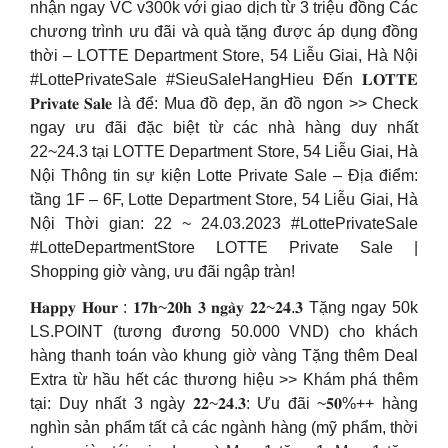
nhận ngay VC v300k với giao dịch từ 3 triệu đồng Các
chương trình ưu đãi và quà tặng được áp dụng đồng
thời – LOTTE Department Store, 54 Liễu Giai, Hà Nội
#LottePrivateSale #SieuSaleHangHieu Đến 𝐋𝐎𝐓𝐓𝐄
𝐏𝐫𝐢𝐯𝐚𝐭𝐞 𝐒𝐚𝐥𝐞 là để: Mua đồ đẹp, ăn đồ ngon >> Check
ngay ưu đãi đặc biệt từ các nhà hàng duy nhất
22~24.3 tại LOTTE Department Store, 54 Liễu Giai, Hà
Nội Thông tin sự kiện Lotte Private Sale – Địa điểm:
tầng 1F – 6F, Lotte Department Store, 54 Liễu Giai, Hà
Nội Thời gian: 22 ~ 24.03.2023 #LottePrivateSale
#LotteDepartmentStore LOTTE Private Sale |
Shopping giờ vàng, ưu đãi ngập tràn!
𝐇𝐚𝐩𝐩𝐲 𝐇𝐨𝐮𝐫 : 𝟏𝟕𝐡~𝟐𝟎𝐡 𝟑 𝐧𝐠𝐚̀𝐲 𝟐𝟐~𝟐𝟒.𝟑 Tặng ngay 50k
LS.POINT (tương đương 50.000 VND) cho khách
hàng thanh toán vào khung giờ vàng Tặng thêm Deal
Extra từ hầu hết các thương hiệu >> Khám phá thêm
tại: Duy nhất 3 ngày 𝟐𝟐~𝟐𝟒.𝟑: Ưu đãi ~𝟓𝟎%++ hàng
nghìn sản phẩm tất cả các ngành hàng (mỹ phẩm, thời