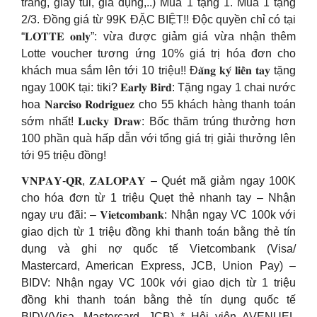
trang, giày túi, gia dụng,..) Mua 1 tặng 1. Mua 1 tặng
2/3. Đồng giá từ 99K ĐẶC BIỆT!! Độc quyền chỉ có tại
“𝐋𝐎𝐓𝐓𝐄 𝐨𝐧𝐥𝐲”: vừa được giảm giá vừa nhận thêm
Lotte voucher tương ứng 10% giá trị hóa đơn cho
khách mua sắm lên tới 10 triệu!! Đ𝐚̆𝐧𝐠 𝐤𝐲́ 𝐥𝐢𝐞̂̀𝐧 𝐭𝐚𝐲 tặng
ngay 100K tại: tiki? 𝐄𝐚𝐫𝐥𝐲 𝐁𝐢𝐫𝐝: Tặng ngay 1 chai nước
hoa 𝐍𝐚𝐫𝐜𝐢𝐬𝐨 𝐑𝐨𝐝𝐫𝐢𝐠𝐮𝐞𝐳 cho 55 khách hàng thanh toán
sớm nhất! 𝐋𝐮𝐜𝐤𝐲 𝐃𝐫𝐚𝐰: Bốc thăm trúng thưởng hơn
100 phần quà hấp dẫn với tổng giá trị giải thưởng lên
tới 95 triệu đồng!
𝐕𝐍𝐏𝐀𝐘-𝐐𝐑, 𝐙𝐀𝐋𝐎𝐏𝐀𝐘 – Quét mã giảm ngay 100K
cho hóa đơn từ 1 triệu Quẹt thẻ nhanh tay – Nhận
ngay ưu đãi: – 𝐕𝐢𝐞𝐭𝐜𝐨𝐦𝐛𝐚𝐧𝐤: Nhận ngay VC 100k với
giao dịch từ 1 triệu đồng khi thanh toán bằng thẻ tín
dụng và ghi nợ quốc tế Vietcombank (Visa/
Mastercard, American Express, JCB, Union Pay) –
BIDV: Nhận ngay VC 100k với giao dịch từ 1 triệu
đồng khi thanh toán bằng thẻ tín dụng quốc tế
BIDV(Visa, Mastercard, JCB) * Hội viên AVENUEL