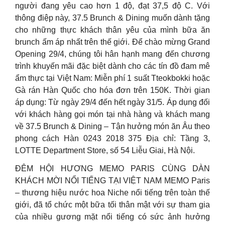
người đang yêu cao hơn 1 độ, đạt 37,5 độ C. Với
thông điệp này, 37.5 Brunch & Dining muốn dành tặng
cho những thực khách thân yêu của mình bữa ăn
brunch ấm áp nhất trên thế giới. Để chào mừng Grand
Opening 29/4, chúng tôi hân hạnh mang đến chương
trình khuyến mãi đặc biệt dành cho các tín đồ đam mê
ẩm thực tại Việt Nam: Miễn phí 1 suất Tteokbokki hoặc
Gà rán Hàn Quốc cho hóa đơn trên 150K. Thời gian
áp dụng: Từ ngày 29/4 đến hết ngày 31/5. Áp dụng đối
với khách hàng gọi món tại nhà hàng và khách mang
về 37.5 Brunch & Dining – Tận hưởng món ăn Âu theo
phong cách Hàn 0243 2018 375 Địa chỉ: Tầng 3,
LOTTE Department Store, số 54 Liễu Giai, Hà Nội.
ĐÊM HỘI HƯƠNG MEMO PARIS CÙNG DÀN
KHÁCH MỜI NỔI TIẾNG TẠI VIỆT NAM MEMO Paris
– thương hiệu nước hoa Niche nổi tiếng trên toàn thế
giới, đã tổ chức một bữa tối thân mật với sự tham gia
của nhiều gương mặt nổi tiếng có sức ảnh hưởng