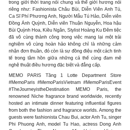
trong giới thời trang nói chung và thế giới hương nói
riêng như: Fashionista Châu Bùi, Diễn Viên Anh Tú,
Ca Sĩ Phí Phương Anh, Người Mẫu Tú Hảo, Diễn viên
Đồng Ánh Quỳnh, Diễn viên Thuận Nguyễn, Hoa hậu
Bùi Quỳnh Hoa, Kiều Ngân, Stylist Hoàng Ku Đêm tiệc
đã vô cùng thành công trong việc mang lại một trải
nghiệm vô cùng hoàn hảo không chỉ là những cảm
nhận đơn thuần, đó còn là sự đồng điệu một cách tinh
tế trong tâm hồn giữa những cá thể cùng đam mê
nghệ thuật điều hương đặc biệt và đẳng cấp.
MEMO PARIS Tầng 1 Lotte Department Store
#MemoParis #MemoParisVietnam #MemoParisEvent
#TheJourneyistheDestination MEMO Paris, the
renowned Niche fragrance brand worldwide, recently
hosted an intimate dinner featuring influential figures
from both the fashion and fragrance worlds. Among the
guests were fashionista Chau Bui, actor Anh Tu, singer
Phi Phuong Anh, model Tu Hao, actress Dong Anh