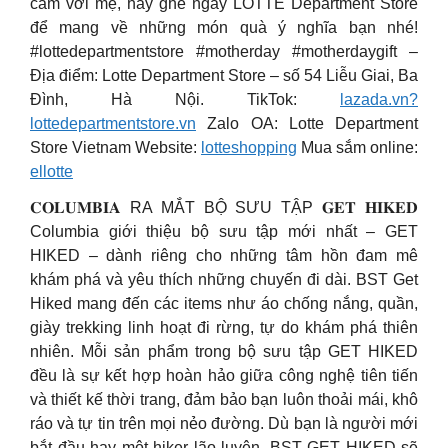
cảm với mẹ, hãy ghé ngay LOTTE Department Store
để mang về những món quà ý nghĩa bạn nhé!
#lottedepartmentstore #motherday #motherdaygift –
Địa điểm: Lotte Department Store – số 54 Liễu Giai, Ba
Đình, Hà Nội. TikTok:
lazada.vn?
lottedepartmentstore.vn
Zalo OA: Lotte Department
Store Vietnam Website:
lotteshopping
Mua sắm online:
ellotte
𝐂𝐎𝐋𝐔𝐌𝐁𝐈𝐀 RA MẮT BỘ SƯU TẬP 𝐆𝐄𝐓 𝐇𝐈𝐊𝐄𝐃
Columbia giới thiệu bộ sưu tập mới nhất – GET
HIKED – dành riêng cho những tâm hồn đam mê
khám phá và yêu thích những chuyến đi dài. BST Get
Hiked mang đến các items như áo chống nắng, quần,
giày trekking linh hoạt đi rừng, tự do khám phá thiên
nhiên. Mỗi sản phẩm trong bộ sưu tập GET HIKED
đều là sự kết hợp hoàn hảo giữa công nghệ tiên tiến
và thiết kế thời trang, đảm bảo bạn luôn thoải mái, khô
ráo và tự tin trên mọi nẻo đường. Dù bạn là người mới
bắt đầu hay một hiker lão luyện, BST GET HIKED sẽ