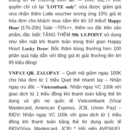
quyền chỉ có tại “𝐋𝐎𝐓𝐓𝐄 𝐨𝐧𝐥𝐲”: vừa được giảm giá
vừa nhận thêm Lotte voucher tương ứng 10% giá trị
hóa đơn cho khách mua sắm lên tới 10 triệu!! 𝐇𝐚𝐩𝐩𝐲
𝐇𝐨𝐮𝐫 [17h-20h] Sale ~70%++, thêm ưu đãi trên sản
phẩm, đặc biệt: TẶNG THÊM 𝟓𝟎𝐤 𝐋𝐒.𝐏𝐎𝐈𝐍𝐓 sử dụng
như tiền mặt khi thanh toán trong thời gian Happy
Hour! 𝐋𝐮𝐜𝐤𝐲 𝐃𝐫𝐚𝐰: Bốc thăm trúng thưởng hơn 100
phần quà hấp dẫn với tổng giá trị giải thưởng lên tới
95 triệu đồng!
𝐕𝐍𝐏𝐀𝐘-𝐐𝐑, 𝐙𝐀𝐋𝐎𝐏𝐀𝐘 – Quét mã giảm ngay 100K
cho hóa đơn từ 1 triệu Quẹt thẻ nhanh tay – Nhận
ngay ưu đãi: – 𝐕𝐢𝐞𝐭𝐜𝐨𝐦𝐛𝐚𝐧𝐤: Nhận ngay VC 100k với
giao dịch từ 1 triệu đồng khi thanh toán bằng thẻ tín
dụng và ghi nợ quốc tế Vietcombank (Visa/
Mastercard, American Express, JCB, Union Pay) –
BIDV: Nhận ngay VC 100k với giao dịch từ 1 triệu
đồng khi thanh toán bằng thẻ tín dụng quốc tế
BIDV(Visa, Mastercard, JCB) * Hội viên AVENUEL