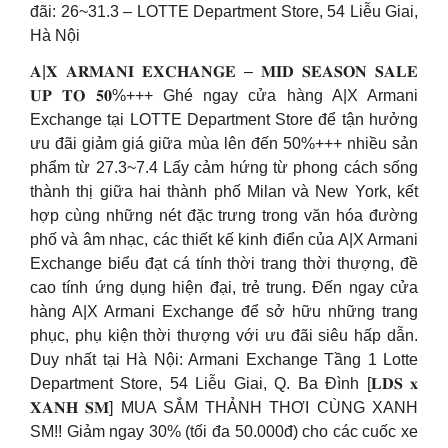
đãi: 26~31.3 – LOTTE Department Store, 54 Liễu Giai,
Hà Nội
𝐀|𝐗 𝐀𝐑𝐌𝐀𝐍𝐈 𝐄𝐗𝐂𝐇𝐀𝐍𝐆𝐄 – 𝐌𝐈𝐃 𝐒𝐄𝐀𝐒𝐎𝐍 𝐒𝐀𝐋𝐄
𝐔𝐏 𝐓𝐎 𝟓𝟎%+++ Ghé ngay cửa hàng A|X Armani
Exchange tại LOTTE Department Store để tận hưởng
ưu đãi giảm giá giữa mùa lên đến 50%+++ nhiều sản
phẩm từ 27.3~7.4 Lấy cảm hứng từ phong cách sống
thành thị giữa hai thành phố Milan và New York, kết
hợp cùng những nét đặc trưng trong văn hóa đường
phố và âm nhạc, các thiết kế kinh điển của A|X Armani
Exchange biểu đạt cá tính thời trang thời thượng, đề
cao tính ứng dụng hiện đại, trẻ trung. Đến ngay cửa
hàng A|X Armani Exchange để sở hữu những trang
phục, phụ kiện thời thượng với ưu đãi siêu hấp dẫn.
Duy nhất tại Hà Nội: Armani Exchange Tầng 1 Lotte
Department Store, 54 Liễu Giai, Q. Ba Đình [𝐋𝐃𝐒 𝐱
𝐗𝐀𝐍𝐇 𝐒𝐌] MUA SẮM THẢNH THƠI CÙNG XANH
SM!! Giảm ngay 30% (tối đa 50.000đ) cho các cuốc xe