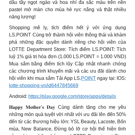
dâu tây ngọt ngào và hoa nhí đa sắc màu trên nền
pastel mở màn cho mùa hè rực nắng và thật nhiều
năng lượng!
Shopping mê ly, tích điểm hết ý với ứng dụng
LS.POINT Cùng trở thành hội viên thông thái và khám
phá những đặc quyền dành riêng cho hội viên của
LOTTE Department Store: Tích điểm LS.POINT: Tích
luỹ 1% giá trị hóa đơn (1.000 LS.POINT = 1.000 VND)
Mua sắm bằng điểm tích lũy Cập nhật nhanh chóng
các chương trình khuyến mãi và các ưu đãi dành cho
hội viên khi mua sắm Tải App LS.
POINT
ngay tại: IOS:
lotte-shopping-vn/id6447845669
Android:
https://play.google.com/store/apps/details
𝐇𝐚𝐩𝐩𝐲 𝐌𝐨𝐭𝐡𝐞𝐫’𝐬 𝐃𝐚𝐲 Cùng dành tặng cho mẹ yêu
những món quà tuyệt vời nhất với ưu đãi lên đến 50%
đến từ các thương hiệu lớn: YSL Beauty, Lacoste, Bốn
mùa, New Balance, Đừng bỏ lỡ cơ hội thể hiện tình