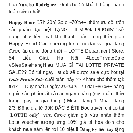
hoa 𝐍𝐚𝐫𝐜𝐢𝐬𝐨 𝐑𝐨𝐝𝐫𝐢𝐠𝐮𝐞𝐳 10ml cho 55 khách hàng thanh
toán sớm nhất!
𝐇𝐚𝐩𝐩𝐲 𝐇𝐨𝐮𝐫 [17h-20h] Sale ~70%++, thêm ưu đãi trên
sản phẩm, đặc biệt: TẶNG THÊM 𝟓𝟎𝐤 𝐋𝐒.𝐏𝐎𝐈𝐍𝐓 sử
dụng như tiền mặt khi thanh toán trong thời gian
Happy Hour! Các chương trình ưu đãi và quà tặng
được áp dụng đồng thời – LOTTE Department Store,
54 Liễu Giai, Hà Nội #LottePrivateSale
#SieuSaleHangHieu MUA GÌ TẠI LOTTE PRIVATE
SALE?? Bỏ túi ngay list đồ sẽ được sale cực hot tại
𝑳𝒐𝒕𝒕𝒆 𝑷𝒓𝒊𝒗𝒂𝒕𝒆 𝑺𝒂𝒍𝒆 cuối tuần này >> Khám phá thêm tại:
tiki? — Duy nhất 3 ngày 𝟐𝟐~𝟐𝟒.𝟑: Ưu đãi ~𝟓𝟎%++ hàng
nghìn sản phẩm tất cả các ngành hàng (mỹ phẩm, thời
trang, giày túi, gia dụng,..) Mua 1 tặng 1. Mua 1 tặng
2/3. Đồng giá từ 99K ĐẶC BIỆT!! Độc quyền chỉ có tại
“𝐋𝐎𝐓𝐓𝐄 𝐨𝐧𝐥𝐲”: vừa được giảm giá vừa nhận thêm
Lotte voucher tương ứng 10% giá trị hóa đơn cho
khách mua sắm lên tới 10 triệu!! Đ𝐚̆𝐧𝐠 𝐤𝐲́ 𝐥𝐢𝐞̂̀𝐧 𝐭𝐚𝐲 tặng