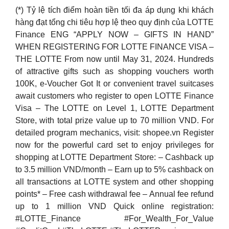
(*) Tỷ lệ tích điểm hoàn tiền tối đa áp dụng khi khách
hàng đạt tổng chi tiêu hợp lệ theo quy định của LOTTE
Finance ENG “APPLY NOW – GIFTS IN HAND”
WHEN REGISTERING FOR LOTTE FINANCE VISA –
THE LOTTE From now until May 31, 2024. Hundreds
of attractive gifts such as shopping vouchers worth
100K, e-Voucher Got It or convenient travel suitcases
await customers who register to open LOTTE Finance
Visa – The LOTTE on Level 1, LOTTE Department
Store, with total prize value up to 70 million VND. For
detailed program mechanics, visit: shopee.vn Register
now for the powerful card set to enjoy privileges for
shopping at LOTTE Department Store: – Cashback up
to 3.5 million VND/month – Earn up to 5% cashback on
all transactions at LOTTE system and other shopping
points* – Free cash withdrawal fee – Annual fee refund
up to 1 million VND Quick online registration:
#LOTTE_Finance #For_Wealth_For_Value