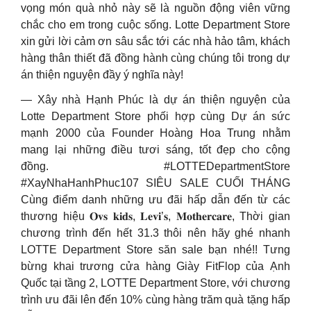
vọng món quà nhỏ này sẽ là nguồn động viên vững
chắc cho em trong cuộc sống. Lotte Department Store
xin gửi lời cảm ơn sâu sắc tới các nhà hảo tâm, khách
hàng thân thiết đã đồng hành cùng chúng tôi trong dự
án thiện nguyện đầy ý nghĩa này!
— Xây nhà Hạnh Phúc là dự án thiện nguyện của
Lotte Department Store phối hợp cùng Dự án sức
mạnh 2000 của Founder Hoàng Hoa Trung nhằm
mang lại những điều tươi sáng, tốt đẹp cho cộng
đồng. #LOTTEDepartmentStore
#XayNhaHanhPhuc107 SIÊU SALE CUỐI THÁNG
Cùng điểm danh những ưu đãi hấp dẫn đến từ các
thương hiệu 𝐎𝐯𝐬 𝐤𝐢𝐝𝐬, 𝐋𝐞𝐯𝐢’𝐬, 𝐌𝐨𝐭𝐡𝐞𝐫𝐜𝐚𝐫𝐞, Thời gian
chương trình đến hết 31.3 thôi nên hãy ghé nhanh
LOTTE Department Store săn sale bạn nhé!! Tưng
bừng khai trương cửa hàng Giày FitFlop của Ạnh
Quốc tại tầng 2, LOTTE Department Store, với chương
trình ưu đãi lên đến 10% cùng hàng trăm quà tặng hấp