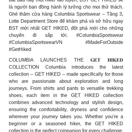
là người bạn đồng hành lý tưởng cho mọi thử thách.
Ghé thăm cửa hàng Columbia Sportswear – Tầng 3,
Lotte Department Store để khám phá và sở hữu ngay
BST mới nhất GET HIKED, đột phá mới cho những
chuyến đi sắp tới. #ColumbiaSportswear
#ColumbiaSportswearVN #MadeForOutside
#GetHiked
COLUMBIA LAUNCHES THE 𝐆𝐄𝐓 𝐇𝐈𝐊𝐄𝐃
COLLECTION Columbia introduces the latest
collection – GET HIKED – made specifically for those
who are passionate about exploration and long
journeys. From shirts and pants to versatile trekking
shoes, each item in the GET HIKED collection
combines advanced technology and stylish design,
ensuring the comfortability, dryness and confidence
wherever your journey takes you. Whether you’re a
beginner or a seasoned hiker, the GET HIKED
collection is the perfect companion for every challenge.