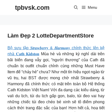
Skip
tpbvsk.com
to
Menu
content
Làm Đẹp 2 LotteDepartmentStore
Bộ sưu tập 𝑺𝒕𝒓𝒂𝒘𝒃𝒆𝒓𝒓𝒚 & 𝑯𝒂𝒓𝒎𝒐𝒏𝒚 chính thức lên kệ
nhà 𝐂𝐚𝐭𝐡 𝐊𝐢𝐝𝐬𝐭𝐨𝐧
Mùa hè và những kỳ nghỉ dài trên
bãi biển đang vẫy gọi, “người thương” của Cath đã
chuẩn bị outfit chuẩn chỉnh cùng những Must Have
Item để “cháy hè” chưa? Như một tín hiệu ngọt ngào từ
vũ trụ, hai BST được mong chờ nhất Strawberry &
Harmony đã chính thức có mặt trên toàn bộ Hệ thống
Cath Kidston Việt Nam! Với đa dạng các kiểu dáng, từ
vali du lịch, túi du lịch gấp gọn, balo, túi đeo vai hay
những chiếc túi đeo chéo bé xinh sẽ tô điểm phong
cách thời trang đặc sắc của bạn! Hơn hết cả, hoạ tiết