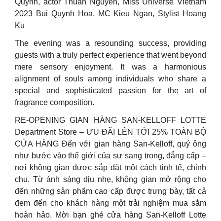
Quynh, actor Thuan Nguyen, Miss Universe Vietnam
2023 Bui Quynh Hoa, MC Kieu Ngan, Stylist Hoang
Ku
The evening was a resounding success, providing
guests with a truly perfect experience that went beyond
mere sensory enjoyment. It was a harmonious
alignment of souls among individuals who share a
special and sophisticated passion for the art of
fragrance composition.
RE-OPENING GIAN HÀNG SAN-KELLOFF LOTTE
Department Store – ƯU ĐÃI LÊN TỚI 25% TOÀN BỘ
CỬA HÀNG Đến với gian hàng San-Kelloff, quý ông
như bước vào thế giới của sự sang trọng, đẳng cấp –
nơi không gian được sắp đặt một cách tinh tế, chỉnh
chu. Từ ánh sáng dịu nhẹ, không gian mở rộng cho
đến những sản phẩm cao cấp được trưng bày, tất cả
đem đến cho khách hàng một trải nghiệm mua sắm
hoàn hảo. Mời bạn ghé cửa hàng San-Kelloff Lotte