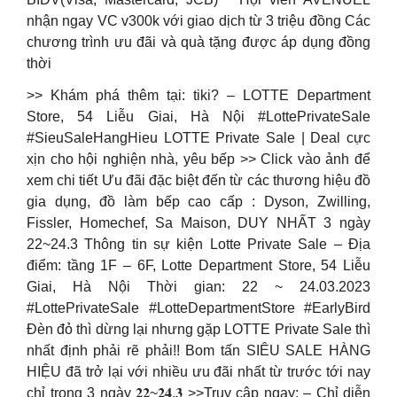
nhận ngay VC v300k với giao dịch từ 3 triệu đồng Các
chương trình ưu đãi và quà tặng được áp dụng đồng
thời
>> Khám phá thêm tại: tiki? – LOTTE Department
Store, 54 Liễu Giai, Hà Nội #LottePrivateSale
#SieuSaleHangHieu LOTTE Private Sale | Deal cực
xịn cho hội nghiện nhà, yêu bếp >> Click vào ảnh để
xem chi tiết Ưu đãi đặc biệt đến từ các thương hiệu đồ
gia dụng, đồ làm bếp cao cấp : Dyson, Zwilling,
Fissler, Homechef, Sa Maison, DUY NHẤT 3 ngày
22~24.3 Thông tin sự kiện Lotte Private Sale – Địa
điểm: tầng 1F – 6F, Lotte Department Store, 54 Liễu
Giai, Hà Nội Thời gian: 22 ~ 24.03.2023
#LottePrivateSale #LotteDepartmentStore #EarlyBird
Đèn đỏ thì dừng lại nhưng gặp LOTTE Private Sale thì
nhất định phải rẽ phải!! Bom tấn SIÊU SALE HÀNG
HIỆU đã trở lại với nhiều ưu đãi nhất từ trước tới nay
chỉ trong 3 ngày 𝟐𝟐~𝟐𝟒.𝟑 >>Truy cập ngay: – Chỉ diễn