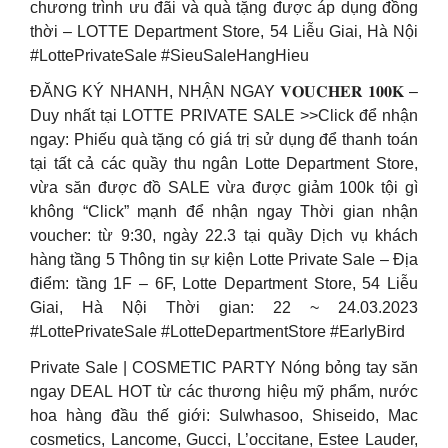
chương trình ưu đãi và quà tặng được áp dụng đồng
thời – LOTTE Department Store, 54 Liễu Giai, Hà Nội
#LottePrivateSale #SieuSaleHangHieu
ĐĂNG KÝ NHANH, NHẬN NGAY 𝐕𝐎𝐔𝐂𝐇𝐄𝐑 𝟏𝟎𝟎𝐊 –
Duy nhất tại LOTTE PRIVATE SALE >>Click để nhận
ngay: Phiếu quà tặng có giá trị sử dụng để thanh toán
tại tất cả các quầy thu ngân Lotte Department Store,
vừa săn được đồ SALE vừa được giảm 100k tội gì
không “Click” mạnh để nhận ngay Thời gian nhận
voucher: từ 9:30, ngày 22.3 tại quầy Dịch vụ khách
hàng tầng 5 Thông tin sự kiện Lotte Private Sale – Địa
điểm: tầng 1F – 6F, Lotte Department Store, 54 Liễu
Giai, Hà Nội Thời gian: 22 ~ 24.03.2023
#LottePrivateSale #LotteDepartmentStore #EarlyBird
Private Sale | COSMETIC PARTY Nóng bỏng tay săn
ngay DEAL HOT từ các thương hiệu mỹ phẩm, nước
hoa hàng đầu thế giới: Sulwhasoo, Shiseido, Mac
cosmetics, Lancome, Gucci, L’occitane, Estee Lauder,