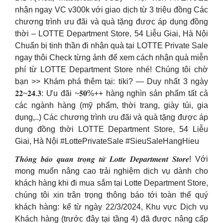
nhận ngay VC v300k với giao dịch từ 3 triệu đồng Các
chương trình ưu đãi và quà tặng được áp dụng đồng
thời – LOTTE Department Store, 54 Liễu Giai, Hà Nội
Chuẩn bị tinh thần đi nhận quà tại LOTTE Private Sale
ngay thôi Check từng ảnh để xem cách nhận quà miễn
phí từ LOTTE Department Store nhé! Chúng tôi chờ
bạn >> Khám phá thêm tại: tiki? — Duy nhất 3 ngày
𝟐𝟐~𝟐𝟒.𝟑: Ưu đãi ~𝟓𝟎%++ hàng nghìn sản phẩm tất cả
các ngành hàng (mỹ phẩm, thời trang, giày túi, gia
dụng,..) Các chương trình ưu đãi và quà tặng được áp
dụng đồng thời LOTTE Department Store, 54 Liễu
Giai, Hà Nội #LottePrivateSale #SieuSaleHangHieu
𝑻𝒉𝒐̂𝒏𝒈 𝒃𝒂́𝒐 𝒒𝒖𝒂𝒏 𝒕𝒓𝒐̣𝒏𝒈 𝒕𝒖̛̀ 𝑳𝒐𝒕𝒕𝒆 𝑫𝒆𝒑𝒂𝒓𝒕𝒎𝒆𝒏𝒕 𝑺𝒕𝒐𝒓𝒆! Với
mong muốn nâng cao trải nghiệm dịch vụ dành cho
khách hàng khi đi mua sắm tại Lotte Department Store,
chúng tôi xin trân trọng thông báo tới toàn thể quý
khách hàng: kể từ ngày 22/3/2024, Khu vực Dịch vụ
Khách hàng (trước đây tại tầng 4) đã được nâng cấp