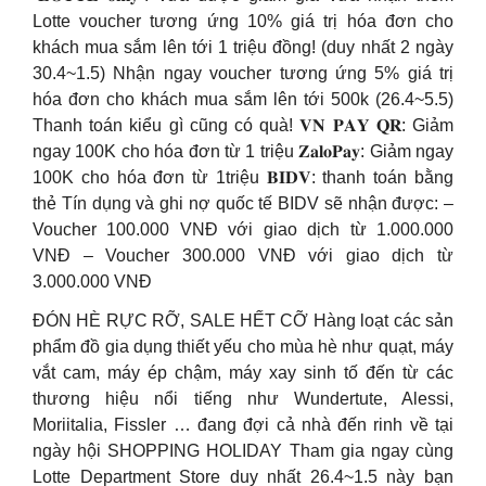
Lotte voucher tương ứng 10% giá trị hóa đơn cho
khách mua sắm lên tới 1 triệu đồng! (duy nhất 2 ngày
30.4~1.5) Nhận ngay voucher tương ứng 5% giá trị
hóa đơn cho khách mua sắm lên tới 500k (26.4~5.5)
Thanh toán kiểu gì cũng có quà! 𝐕𝐍 𝐏𝐀𝐘 𝐐𝐑: Giảm
ngay 100K cho hóa đơn từ 1 triệu 𝐙𝐚𝐥𝐨𝐏𝐚𝐲: Giảm ngay
100K cho hóa đơn từ 1triệu 𝐁𝐈𝐃𝐕: thanh toán bằng
thẻ Tín dụng và ghi nợ quốc tế BIDV sẽ nhận được: –
Voucher 100.000 VNĐ với giao dịch từ 1.000.000
VNĐ – Voucher 300.000 VNĐ với giao dịch từ
3.000.000 VNĐ
ĐÓN HÈ RỰC RỠ, SALE HẾT CỠ Hàng loạt các sản
phẩm đồ gia dụng thiết yếu cho mùa hè như quạt, máy
vắt cam, máy ép chậm, máy xay sinh tố đến từ các
thương hiệu nổi tiếng như Wundertute, Alessi,
Moriitalia, Fissler … đang đợi cả nhà đến rinh về tại
ngày hội SHOPPING HOLIDAY Tham gia ngay cùng
Lotte Department Store duy nhất 26.4~1.5 này bạn