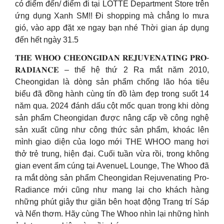
có điểm đến/ điểm đi tại LOTTE Department Store trên
ứng dụng Xanh SM!! Đi shopping mà chẳng lo mưa
gió, vào app đặt xe ngay bạn nhé Thời gian áp dụng
đến hết ngày 31.5
𝐓𝐇𝐄 𝐖𝐇𝐎𝐎 𝐂𝐇𝐄𝐎𝐍𝐆𝐈𝐃𝐀𝐍 𝐑𝐄𝐉𝐔𝐕𝐄𝐍𝐀𝐓𝐈𝐍𝐆 𝐏𝐑𝐎-
𝐑𝐀𝐃𝐈𝐀𝐍𝐂𝐄 – thế hệ thứ 2 Ra mắt năm 2010,
Cheongidan là dòng sản phẩm chống lão hóa tiêu
biểu đã đồng hành cùng tín đồ làm đẹp trong suốt 14
năm qua. 2024 đánh dấu cột mốc quan trong khi dòng
sản phẩm Cheongidan được nâng cấp về công nghệ
sản xuất cũng như công thức sản phẩm, khoác lên
mình giao diện của logo mới THE WHOO mang hơi
thở trẻ trung, hiện đại. Cuối tuần vừa rồi, trong không
gian event ấm cúng tại AvenueL Lounge, The Whoo đã
ra mắt dòng sản phẩm Cheongidan Rejuvenating Pro-
Radiance mới cũng như mang lại cho khách hàng
những phút giây thư giãn bên hoạt động Trang trí Sáp
và Nến thơm. Hãy cùng The Whoo nhìn lại những hình