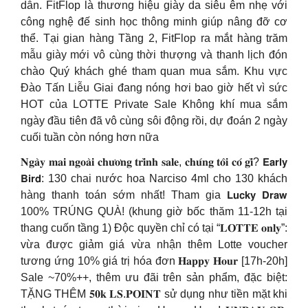
dẫn. FitFlop là thương hiệu giày da siêu êm nhẹ với
công nghệ đế sinh học thông minh giúp nâng đỡ cơ
thể. Tại gian hàng Tầng 2, FitFlop ra mắt hàng trăm
mẫu giày mới vô cùng thời thượng và thanh lịch đón
chào Quý khách ghé tham quan mua sắm. Khu vực
Đào Tấn Liễu Giai đang nóng hơi bao giờ hết vì sức
HOT của LOTTE Private Sale Không khí mua sắm
ngày đầu tiên đã vô cùng sôi động rồi, dự đoán 2 ngày
cuối tuần còn nóng hơn nữa
𝐍𝐠𝐚̀𝐲 𝐦𝐚𝐢 𝐧𝐠𝐨𝐚̀𝐢 𝐜𝐡𝐮̛𝐨̛𝐧𝐠 𝐭𝐫𝐢̀𝐧𝐡 𝐬𝐚𝐥𝐞, 𝐜𝐡𝐮́𝐧𝐠 𝐭𝐨̂𝐢 𝐜𝐨́ 𝐠𝐢̀? 𝗘𝗮𝗿𝗹𝘆
𝗕𝗶𝗿𝗱: 130 chai nước hoa Narciso 4ml cho 130 khách
hàng thanh toán sớm nhất! Tham gia 𝗟𝘂𝗰𝗸𝘆 𝗗𝗿𝗮𝘄
100% TRÚNG QUÀ! (khung giờ bốc thăm 11-12h tại
thang cuốn tầng 1) Độc quyền chỉ có tại “𝐋𝐎𝐓𝐓𝐄 𝐨𝐧𝐥𝐲”:
vừa được giảm giá vừa nhận thêm Lotte voucher
tương ứng 10% giá trị hóa đơn 𝐇𝐚𝐩𝐩𝐲 𝐇𝐨𝐮𝐫 [17h-20h]
Sale ~70%++, thêm ưu đãi trên sản phẩm, đặc biệt:
TẶNG THÊM 𝟓𝟎𝐤 𝐋𝐒.𝐏𝐎𝐈𝐍𝐓 sử dụng như tiền mặt khi