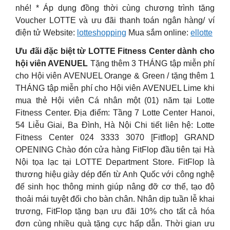
nhé! * Áp dụng đồng thời cùng chương trình tặng
Voucher LOTTE và ưu đãi thanh toán ngân hàng/ ví
điện tử Website:
lotteshopping
Mua sắm online:
ellotte
Ưu đãi đặc biệt từ LOTTE Fitness Center dành cho
hội viên AVENUEL
Tặng thêm 3 THÁNG tập miễn phí
cho Hội viên AVENUEL Orange & Green / tặng thêm 1
THÁNG tập miễn phí cho Hội viên AVENUEL Lime khi
mua thẻ Hội viên Cá nhân một (01) năm tại Lotte
Fitness Center. Địa điểm: Tầng 7 Lotte Center Hanoi,
54 Liễu Giai, Ba Đình, Hà Nội Chi tiết liên hệ: Lotte
Fitness Center 024 3333 3070 [Fitflop] GRAND
OPENING Chào đón cửa hàng FitFlop đầu tiên tại Hà
Nội tọa lạc tại LOTTE Department Store. FitFlop là
thương hiệu giày dép đến từ Anh Quốc với công nghệ
đế sinh học thông minh giúp nâng đỡ cơ thể, tạo độ
thoải mái tuyệt đối cho bàn chân. Nhân dịp tuần lễ khai
trương, FitFlop tặng bạn ưu đãi 10% cho tất cả hóa
đơn cùng nhiều quà tặng cực hấp dẫn. Thời gian ưu