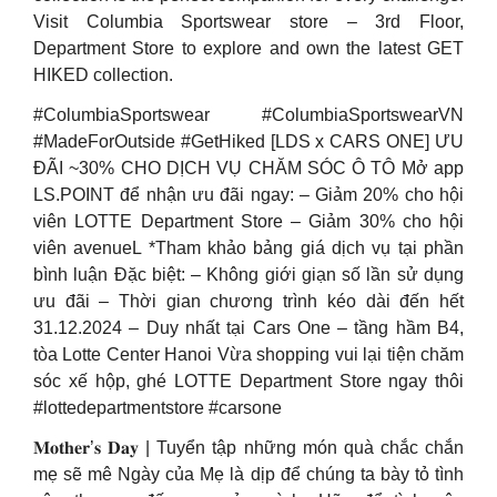
Visit Columbia Sportswear store – 3rd Floor,
Department Store to explore and own the latest GET
HIKED collection.
#ColumbiaSportswear #ColumbiaSportswearVN
#MadeForOutside #GetHiked [LDS x CARS ONE] ƯU
ĐÃI ~30% CHO DỊCH VỤ CHĂM SÓC Ô TÔ Mở app
LS.POINT để nhận ưu đãi ngay: – Giảm 20% cho hội
viên LOTTE Department Store – Giảm 30% cho hội
viên avenueL *Tham khảo bảng giá dịch vụ tại phần
bình luận Đặc biệt: – Không giới giạn số lần sử dụng
ưu đãi – Thời gian chương trình kéo dài đến hết
31.12.2024 – Duy nhất tại Cars One – tầng hầm B4,
tòa Lotte Center Hanoi Vừa shopping vui lại tiện chăm
sóc xế hộp, ghé LOTTE Department Store ngay thôi
#lottedepartmentstore #carsone
𝐌𝐨𝐭𝐡𝐞𝐫’𝐬 𝐃𝐚𝐲 | Tuyển tập những món quà chắc chắn
mẹ sẽ mê Ngày của Mẹ là dịp để chúng ta bày tỏ tình