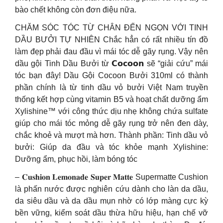
bào chết không còn đơn điệu nữa.
CHĂM SÓC TÓC TỪ CHÂN ĐẾN NGỌN VỚI TINH
DẦU BƯỞI TỰ NHIÊN Chắc hẳn có rất nhiều tín đồ
làm đẹp phải đau đầu vì mái tóc dễ gãy rụng. Vậy nên
dầu gội Tinh Dầu Bưởi từ 𝗖𝗼𝗰𝗼𝗼𝗻 sẽ “giải cứu” mái
tóc bạn đây! Dầu Gội Cocoon Bưởi 310ml có thành
phần chính là từ tinh dầu vỏ bưởi Việt Nam truyền
thống kết hợp cùng vitamin B5 và hoạt chất dưỡng ẩm
Xylishine™ với công thức dịu nhẹ không chứa sulfate
giúp cho mái tóc mỏng dễ gãy rụng trở nên đen dày,
chắc khoẻ và mượt mà hơn. Thành phần: Tinh dầu vỏ
bưởi: Giúp da đầu và tóc khỏe mạnh Xylishine:
Dưỡng ẩm, phục hồi, làm bóng tóc
– 𝐂𝐮𝐬𝐡𝐢𝐨𝐧 𝐋𝐞𝐦𝐨𝐧𝐚𝐝𝐞 𝐒𝐮𝐩𝐞𝐫 𝐌𝐚𝐭𝐭𝐞 Supermatte Cushion
là phấn nước được nghiên cứu dành cho làn da dầu,
da siêu dầu và da dầu mụn nhờ có lớp màng cực kỳ
bền vững, kiểm soát dầu thừa hữu hiệu, hạn chế vỡ