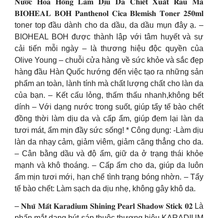
𝐍𝐮̛𝐨̛́𝐜 𝐇𝐨𝐚 𝐇𝐨̂̀𝐧𝐠 𝐋𝐚̀𝐦 𝐃𝐢̣𝐮 𝐃𝐚 𝐂𝐡𝐢𝐞̂́𝐭 𝐗𝐮𝐚̂́𝐭 𝐑𝐚𝐮 𝐌𝐚́
𝐁𝐈𝐎𝐇𝐄𝐀𝐋 𝐁𝐎𝐇 𝐏𝐚𝐧𝐭𝐡𝐞𝐧𝐨𝐥 𝐂𝐢𝐜𝐚 𝐁𝐥𝐞𝐦𝐢𝐬𝐡 𝐓𝐨𝐧𝐞𝐫 𝟐𝟓𝟎𝐦𝐥
toner top đầu dành cho da dầu, da dầu mụn đây ạ. –
BIOHEAL BOH được thành lập với tâm huyết và sự
cải tiến mỗi ngày – là thương hiệu độc quyền của
Olive Young – chuỗi cửa hàng về sức khỏe và sắc đẹp
hàng đầu Hàn Quốc hướng đến việc tạo ra những sản
phẩm an toàn, lành tính mà chất lượng chất cho làn da
của bạn. – Kết cấu lỏng, thấm thấu nhanh,không bết
dính – Với dạng nước trong suốt, giúp tẩy tế bào chết
đồng thời làm dịu da và cấp ẩm, giúp đem lại làn da
tươi mát, ẩm mịn đầy sức sống! * Công dụng: -Làm dịu
làn da nhạy cảm, giảm viêm, giảm căng thẳng cho da.
– Cân bằng dầu và độ ẩm, giữ da ở trạng thái khỏe
mạnh và khô thoáng. – Cấp ẩm cho da, giúp da luôn
ẩm mịn tươi mới, hạn chế tình trạng bóng nhờn. – Tẩy
tế bào chết: Làm sạch da dịu nhẹ, không gây khô da.
– 𝐍𝐡𝐮̃ 𝐌𝐚̆́𝐭 𝐊𝐚𝐫𝐚𝐝𝐢𝐮𝐦 𝐒𝐡𝐢𝐧𝐢𝐧𝐠 𝐏𝐞𝐚𝐫𝐥 𝐒𝐡𝐚𝐝𝐨𝐰 𝐒𝐭𝐢𝐜𝐤 𝟎𝟐 Là
phấn mắt dạng bút sáp thuộc thương hiệu KARADIUM