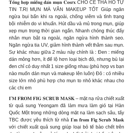
𝐓𝐨̂̉𝐧𝐠 𝐡𝐨̛̣𝐩 𝐦𝐢𝐞̂́𝐧𝐠 𝐝𝐚́𝐧 𝐦𝐮̣𝐧 𝐂𝐨𝐬𝐫𝐱 CHO CE THA HỒ TỰ
TIN T.RỊ MỤN MÀ VẪN MAKEUP TỐT Giúp ngăn
ngừa bụi bẩn khi ra ngoài, chống viêm và tình trạng
bội nhiễm do vi khuẩn. Hút dầu và mủ trong mụn, giúp
xẹp mụn trong thời gian ngắn. Nhanh chóng thúc đẩy
nhân mụn bật ra ngoài, ngăn ngừa hình thành sẹo.
Ngăn ngừa tia UV, giảm hình thành vết thâm sau mụn.
Sự khác nhau giữa 2 màu này chính là : Đen : miếng
dán mỏng hơn, ít để lộ hơn loại bịch đỏ, nhưng bù lại
đen chỉ có duy nhất 1 size giống nhau (phù hợp vs bạn
nào muốn dán mụn và makeup lên luôn) Đỏ : có nhiều
size lớn nhỏ phù hợp cho mụn to nhỏ khác nhau cho
các chị em
𝐈’𝐌 𝐅𝐑𝐎𝐌 𝐅𝐈𝐆 𝐒𝐂𝐑𝐔𝐁 𝐌𝐀𝐒𝐊 – mặt nạ rửa chiết xuất
từ quả sung Yeongam đã làm mưa làm gió tại Hàn
Quốc Một trong những dòng mặt nạ làm sạch sâu, tẩy
TBC được yêu thích từ nhà 𝐈’𝐦 𝐟𝐫𝐨𝐦 𝐅𝐢𝐠 𝐒𝐜𝐫𝐮𝐛 𝐌𝐚𝐬𝐤
với chiết xuất quả sung giúp loại bỏ tế bào chết trên