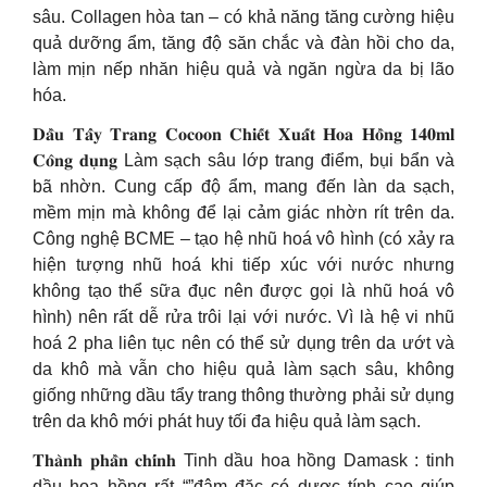
sâu. Collagen hòa tan – có khả năng tăng cường hiệu
quả dưỡng ẩm, tăng độ săn chắc và đàn hồi cho da,
làm mịn nếp nhăn hiệu quả và ngăn ngừa da bị lão
hóa.
𝐃𝐚̂̀𝐮 𝐓𝐚̂̉𝐲 𝐓𝐫𝐚𝐧𝐠 𝐂𝐨𝐜𝐨𝐨𝐧 𝐂𝐡𝐢𝐞̂́𝐭 𝐗𝐮𝐚̂́𝐭 𝐇𝐨𝐚 𝐇𝐨̂̀𝐧𝐠 𝟏𝟒𝟎𝐦𝐥
𝐂𝐨̂𝐧𝐠 𝐝𝐮̣𝐧𝐠 Làm sạch sâu lớp trang điểm, bụi bẩn và
bã nhờn. Cung cấp độ ẩm, mang đến làn da sạch,
mềm mịn mà không để lại cảm giác nhờn rít trên da.
Công nghệ BCME – tạo hệ nhũ hoá vô hình (có xảy ra
hiện tượng nhũ hoá khi tiếp xúc với nước nhưng
không tạo thể sữa đục nên được gọi là nhũ hoá vô
hình) nên rất dễ rửa trôi lại với nước. Vì là hệ vi nhũ
hoá 2 pha liên tục nên có thể sử dụng trên da ướt và
da khô mà vẫn cho hiệu quả làm sạch sâu, không
giống những dầu tẩy trang thông thường phải sử dụng
trên da khô mới phát huy tối đa hiệu quả làm sạch.
𝐓𝐡𝐚̀𝐧𝐡 𝐩𝐡𝐚̂̀𝐧 𝐜𝐡𝐢́𝐧𝐡 Tinh dầu hoa hồng Damask : tinh
dầu hoa hồng rất “”đậm đặc có dược tính cao giúp