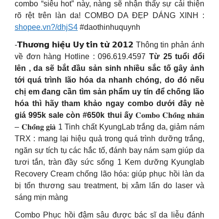
combo “siêu hot” này, nàng sẽ nhận thấy sự cải thiện
rõ rệt trên làn da! COMBO DA ĐẸP DÁNG XINH :
shopee.vn?/dhjS4
#daothinhuquynh
-𝗧𝗵𝘂̛𝗼̛𝗻𝗴 𝗵𝗶𝗲̣̂𝘂 𝗨𝘆 𝘁𝗶́𝗻 𝘁𝘂̛̀ 𝟮𝟬𝟭𝟮 Thông tin phản ánh
về đơn hàng Hotline : 096.619.4597
Từ 25 tuổi đổi
lên , da sẽ bắt đầu sản sinh nhiều sắc tố gây ảnh
tới quá trình lão hóa da nhanh chóng, do đó nếu
chị em đang cần tìm sản phẩm uy tín để chống lão
hóa thì hãy tham khảo ngay combo dưới đây nè
giá 995k sale còn #650k thui ấy
𝐂𝐨𝐦𝐛𝐨 𝐂𝐡𝐨̂́𝐧𝐠 𝐧𝐡𝐚̆𝐧
– 𝐂𝐡𝐨̂́𝐧𝐠 𝐠𝐢𝐚̀ 1 Tinh chất KyungLab trắng da, giảm nám
TRX : mang lại hiệu quả trong quá trình dưỡng trắng,
ngăn sự tích tụ các hắc tố, đánh bay nám sạm giúp da
tươi tắn, tràn đầy sức sống 1 Kem dưỡng Kyunglab
Recovery Cream chống lão hóa: giúp phục hồi làn da
bị tổn thương sau treatment, bị xâm lấn do laser và
sáng mịn màng
Combo Phục hồi đậm sâu được bác sĩ da liễu đánh