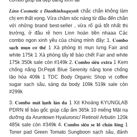
𝑳𝒊𝒏𝒏 𝑪𝒐𝒔𝒎𝒆𝒕𝒊𝒄 𝒙 𝑫𝒂𝒐𝒕𝒉𝒊𝒏𝒉𝒖𝒒𝒖𝒚𝒏𝒉 chắc chắn không làm
chị em thất vọng. Vừa chăm sóc nàng từ đầu đến chân
với những brand best-seller , vừa rổ giá tốt nhất thị
trường, ở đâu rẻ hơn Linn hoàn tiền nhaaa Các
combo ngon xinh yêu của chúng mình đây: 1. 𝐂𝐨𝐦𝐛𝐨
𝐬𝐚̣𝐜𝐡 𝐦𝐮̣𝐧 𝐜𝐨̛ 𝐭𝐡𝐞̂̉ 1 Xà phòng trị mụn lưng Fair and
white 175k 1 Xà phòng tẩy tế bào chết Fair and white
175k 350k sale còn #149k 2. 𝐂𝐨𝐦𝐛𝐨 𝐬𝐢𝐞̂𝐮 𝐞𝐱𝐭𝐫𝐚 1 Kem
chống nắng Dr.Pepti Blue Serenity nâng tone chống
lão hóa 409k 1 TDC Body Organic Shop vị coffee
sugar sạch sâu, sáng da body 109k 519k sale còn
#299k
3. 𝐂𝐨𝐦𝐛𝐨 𝐦𝐚́𝐭 𝐥𝐚̣𝐧𝐡 𝐥𝐚̀𝐧 𝐝𝐚 1 Xịt Khoáng KYUNGLAB
PDRN tế bào gốc giúp cấp ẩm 365k 10 miếng Mặt nạ
dưỡng da Arumtown Hyaluronic/ Retinol/ Arbutin 120k
485k sale còn #349k 4. 𝐂𝐨𝐦𝐛𝐨 𝐬𝐢𝐞̂𝐮 𝐬𝐞 𝐥𝐨̂̃ 𝐜𝐡𝐚̂𝐧 𝐥𝐨̂𝐧𝐠 1
Toner pad Green Tomato Sungboon sạch sâu, đánh