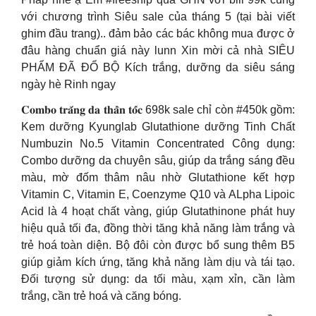
với chương trình Siêu sale của tháng 5 (tại bài viết
ghim đầu trang).. đảm bảo các bác không mua được ở
đâu hàng chuẩn giá này lunn Xin mời cả nhà SIÊU
PHẨM ĐÃ ĐỔ BỘ Kích trắng, dưỡng da siêu sáng
ngày hè Rinh ngay
𝐂𝐨𝐦𝐛𝐨 𝐭𝐫𝐚̆́𝐧𝐠 𝐝𝐚 𝐭𝐡𝐚̂̀𝐧 𝐭𝐨̂́𝐜 698k sale chỉ còn #450k gồm:
Kem dưỡng Kyunglab Glutathione dưỡng Tinh Chất
Numbuzin No.5 Vitamin Concentrated Công dụng:
Combo dưỡng da chuyên sâu, giúp da trắng sáng đều
màu, mờ đốm thâm nâu nhờ Glutathione kết hợp
Vitamin C, Vitamin E, Coenzyme Q10 và ALpha Lipoic
Acid là 4 hoạt chất vàng, giúp Glutathinone phát huy
hiệu quả tối đa, đồng thời tăng khả năng làm trắng và
trẻ hoá toàn diện. Bộ đôi còn được bổ sung thêm B5
giúp giảm kích ứng, tăng khả năng làm dịu và tái tạo.
Đối tượng sử dụng: da tối màu, xạm xỉn, cần làm
trắng, cần trẻ hoá và căng bóng.