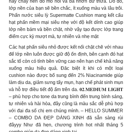
hay chảy nền do mồ hôi và bã nhờn dư thừa. Do đó,
lớp nền của bạn sẽ bền chắc, ít xuống màu và lâu trôi.
Phấn nước siêu lỳ Supermatte Cushion mang kết cấu
hạt phấn mềm mại siêu nhẹ với độ kết dính cao giúp
lớp nền bám và bền chặt, nhờ vậy tạo được lớp trang
điểm cực kỳ mượt mà, tự nhiên và nhẹ mặt
Các hạt phấn siêu nhỏ được kết nối chặt chẽ với nhau
để lớp nền luôn được giữ độ ổn định, bên cạnh đó hạt
sắc tố còn có tính bền vững cao nên hạn chế khả năng
xuống màu hiệu quả. Đăc biệt ít khi có một loại
cushion nào được bổ sung đến 2% Niacinamide giúp
làm dịu da, giảm sưng tấy mụn, hạn chế phát sinh mụn
và hỗ trợ điều tiết độ ẩm trên da. 𝟎𝟐.𝐌𝐄𝐃𝐈𝐔𝐌 𝐋𝐈𝐆𝐇𝐓
– phù hợp cho tone da trung bình đến trung bình sáng,
tự nhiên và hài hòa, đây cũng là màu sắc dễ phù hợp
với đại đa số chị em chúng mình. – HELLO SUMMER
– COMBO DA ĐẸP DÁNG XINH đã sẵn sàng rùi
đâyyy Như đã hẹn, chương trình hot nhất tháng 5
combo giúp da đẹp dáng xinh tại