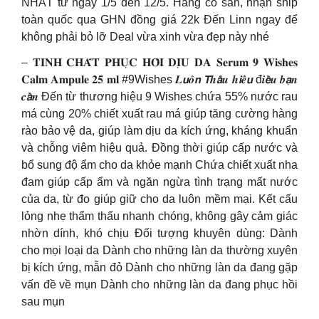
NHẤT từ ngày 1/5 đến 12/5. Hàng có sẵn, nhận ship
toàn quốc qua GHN đồng giá 22k Đến Linn ngay để
không phải bỏ lỡ Deal vừa xinh vừa đẹp này nhé
– 𝐓𝐈𝐍𝐇 𝐂𝐇𝐀̂́𝐓 𝐏𝐇𝐔̣𝐂 𝐇𝐎̂̀𝐈 𝐃𝐈̣𝐔 𝐃𝐀 𝐒𝐞𝐫𝐮𝐦 𝟗 𝐖𝐢𝐬𝐡𝐞𝐬
𝐂𝐚𝐥𝐦 𝐀𝐦𝐩𝐮𝐥𝐞 𝟐𝟓 𝐦𝐥 #9Wishes 𝑳𝙪𝒐̂𝙣 𝙏𝒉𝙖̂́𝒖 𝒉𝙞𝒆̂̉𝙪 đ𝒊𝙚̂̀𝒖 𝒃𝙖̣𝒏
𝒄𝙖̂̀𝒏 Đến từ thương hiệu 9 Wishes chứa 55% nước rau
má cùng 20% chiết xuất rau má giúp tăng cường hàng
rào bảo vệ da, giúp làm dịu da kích ứng, kháng khuẩn
và chỗng viêm hiệu quả. Đồng thời giúp cấp nước và
bổ sung độ ẩm cho da khỏe mạnh Chứa chiết xuất nha
đam giúp cấp ẩm và ngăn ngừa tình trạng mất nước
của da, từ đo giúp giữ cho da luôn mềm mại. Kết cấu
lỏng nhẹ thẩm thấu nhanh chóng, không gây cảm giác
nhờn dính, khó chịu Đối tượng khuyên dùng: Dành
cho mọi loại da Dành cho những làn da thường xuyên
bị kích ứng, mẫn đỏ Dành cho những làn da đang gặp
vấn đề về mụn Dành cho những làn da đang phục hồi
sau mụn