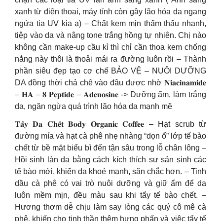
xanh từ điện thoại, máy tính còn gây lão hóa da ngang
ngửa tia UV kia ạ) – Chất kem mịn thẩm thấu nhanh,
tiệp vào da và nâng tone trắng hồng tự nhiên. Chị nào
không cần make-up cầu kì thì chỉ cần thoa kem chống
nắng này thôi là thoải mái ra đường luôn rồi – Thành
phần siêu đẹp tạo cơ chế BẢO VỆ – NUÔI DƯỠNG
DA đồng thời chả chê vào đâu được nhờ 𝐍𝐢𝐚𝐜𝐢𝐧𝐚𝐦𝐢𝐝𝐞
– 𝐇𝐀 – 𝟖 𝐏𝐞𝐩𝐭𝐢𝐝𝐞 – 𝐀𝐝𝐞𝐧𝐨𝐬𝐢𝐧𝐞 -> Dưỡng ẩm, làm trắng
da, ngăn ngừa quá trình lão hóa da mạnh mẽ
𝐓𝐚̂̉𝐲 𝐃𝐚 𝐂𝐡𝐞̂́𝐭 𝐁𝐨𝐝𝐲 𝐎𝐫𝐠𝐚𝐧𝐢𝐜 𝐂𝐨𝐟𝐟𝐞𝐞 – Hạt scrub từ
đường mía và hạt cà phê nhẹ nhàng “dọn ổ” lớp tế bào
chết từ bề mặt biểu bì đến tận sâu trong lỗ chân lông –
Hồi sinh làn da bằng cách kích thích sự sản sinh các
tế bào mới, khiến da khoẻ mạnh, săn chắc hơn. – Tinh
dầu cà phê có vai trò nuôi dưỡng và giữ ẩm để da
luôn mềm mịn, đều màu sau khi tẩy tế bào chết. –
Hương thơm dễ chịu làm say lòng các quý cô mê cà
phê, khiến cho tinh thần thêm hưng phấn và việc tẩy tế