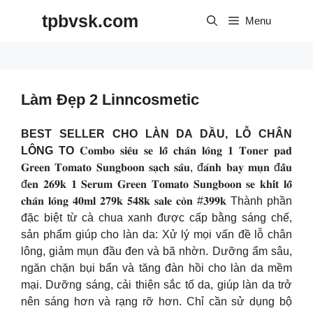
Skip
tpbvsk.com
to
Menu
content
Làm Đẹp 2 Linncosmetic
BEST SELLER CHO LÀN DA DẦU, LỖ CHÂN
LÔNG TO
𝐂𝐨𝐦𝐛𝐨 𝐬𝐢𝐞̂𝐮 𝐬𝐞 𝐥𝐨̂̃ 𝐜𝐡𝐚̂𝐧 𝐥𝐨̂𝐧𝐠 𝟏 𝐓𝐨𝐧𝐞𝐫 𝐩𝐚𝐝
𝐆𝐫𝐞𝐞𝐧 𝐓𝐨𝐦𝐚𝐭𝐨 𝐒𝐮𝐧𝐠𝐛𝐨𝐨𝐧 𝐬𝐚̣𝐜𝐡 𝐬𝐚̂𝐮, đ𝐚́𝐧𝐡 𝐛𝐚𝐲 𝐦𝐮̣𝐧 đ𝐚̂̀𝐮
đ𝐞𝐧 𝟐𝟔𝟗𝐤 𝟏 𝐒𝐞𝐫𝐮𝐦 𝐆𝐫𝐞𝐞𝐧 𝐓𝐨𝐦𝐚𝐭𝐨 𝐒𝐮𝐧𝐠𝐛𝐨𝐨𝐧 𝐬𝐞 𝐤𝐡𝐢́𝐭 𝐥𝐨̂̃
𝐜𝐡𝐚̂𝐧 𝐥𝐨̂𝐧𝐠 𝟒𝟎𝐦𝐥 𝟐𝟕𝟗𝐤 𝟓𝟒𝟖𝐤 𝐬𝐚𝐥𝐞 𝐜𝐨̀𝐧 #𝟑𝟗𝟗𝐤 Thành phần
đặc biệt từ cà chua xanh được cấp bằng sáng chế,
sản phẩm giúp cho làn da: Xử lý mọi vấn đề lỗ chân
lông, giảm mụn đầu đen và bã nhờn. Dưỡng ẩm sâu,
ngăn chặn bụi bẩn và tăng đàn hồi cho làn da mềm
mại. Dưỡng sáng, cải thiện sắc tố da, giúp làn da trở
nên sáng hơn và rạng rỡ hơn. Chỉ cần sử dụng bộ