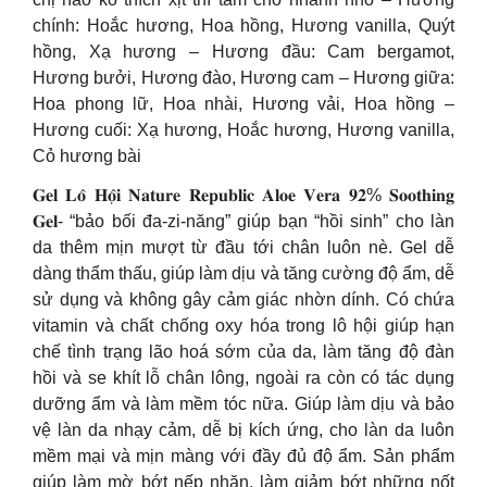
chính: Hoắc hương, Hoa hồng, Hương vanilla, Quýt
hồng, Xạ hương – Hương đầu: Cam bergamot,
Hương bưởi, Hương đào, Hương cam – Hương giữa:
Hoa phong lữ, Hoa nhài, Hương vải, Hoa hồng –
Hương cuối: Xạ hương, Hoắc hương, Hương vanilla,
Cỏ hương bài
𝐆𝐞𝐥 𝐋𝐨̂ 𝐇𝐨̣̂𝐢 𝐍𝐚𝐭𝐮𝐫𝐞 𝐑𝐞𝐩𝐮𝐛𝐥𝐢𝐜 𝐀𝐥𝐨𝐞 𝐕𝐞𝐫𝐚 𝟗𝟐% 𝐒𝐨𝐨𝐭𝐡𝐢𝐧𝐠
𝐆𝐞𝐥- “bảo bối đa-zi-năng” giúp bạn “hồi sinh” cho làn
da thêm mịn mượt từ đầu tới chân luôn nè. Gel dễ
dàng thẩm thấu, giúp làm dịu và tăng cường độ ẩm, dễ
sử dụng và không gây cảm giác nhờn dính. Có chứa
vitamin và chất chống oxy hóa trong lô hội giúp hạn
chế tình trạng lão hoá sớm của da, làm tăng độ đàn
hồi và se khít lỗ chân lông, ngoài ra còn có tác dụng
dưỡng ẩm và làm mềm tóc nữa. Giúp làm dịu và bảo
vệ làn da nhạy cảm, dễ bị kích ứng, cho làn da luôn
mềm mại và mịn màng với đầy đủ độ ẩm. Sản phẩm
giúp làm mờ bớt nếp nhăn, làm giảm bớt những nốt