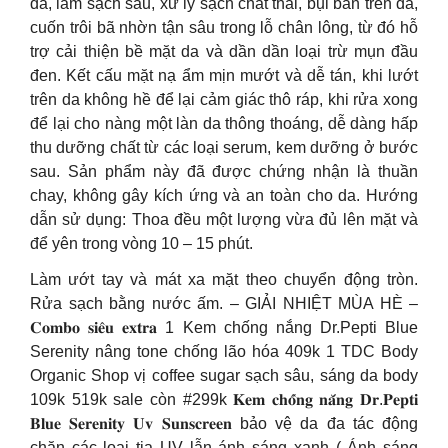
da, làm sạch sâu, xử lý sạch chất thải, bụi bẩn trên da,
cuốn trôi bã nhờn tận sâu trong lỗ chân lông, từ đó hỗ
trợ cải thiện bề mặt da và dần dần loại trừ mụn đầu
đen. Kết cấu mặt nạ ẩm mịn mướt và dễ tán, khi lướt
trên da không hề để lại cảm giác thô ráp, khi rửa xong
để lại cho nàng một làn da thông thoáng, dễ dàng hấp
thu dưỡng chất từ các loại serum, kem dưỡng ở bước
sau. Sản phẩm này đã được chứng nhận là thuần
chay, không gây kích ứng và an toàn cho da. Hướng
dẫn sử dụng: Thoa đều một lượng vừa đủ lên mặt và
để yên trong vòng 10 – 15 phút.
Làm ướt tay và mát xa mặt theo chuyển động tròn.
Rửa sạch bằng nước ấm. – GIẢI NHIỆT MÙA HÈ –
𝐂𝐨𝐦𝐛𝐨 𝐬𝐢𝐞̂𝐮 𝐞𝐱𝐭𝐫𝐚 1 Kem chống nắng Dr.Pepti Blue
Serenity nâng tone chống lão hóa 409k 1 TDC Body
Organic Shop vị coffee sugar sạch sâu, sáng da body
109k 519k sale còn #299k 𝐊𝐞𝐦 𝐜𝐡𝐨̂́𝐧𝐠 𝐧𝐚̆́𝐧𝐠 𝐃𝐫.𝐏𝐞𝐩𝐭𝐢
𝐁𝐥𝐮𝐞 𝐒𝐞𝐫𝐞𝐧𝐢𝐭𝐲 𝐔𝐯 𝐒𝐮𝐧𝐬𝐜𝐫𝐞𝐞𝐧 bảo vệ da đa tác động
chặn các loại tia UV lẫn ánh sáng xanh ( Ánh sáng