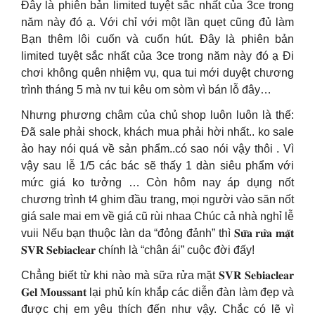
Đây là phiên bản limited tuyệt sắc nhất của 3ce trong
năm này đó ạ. Với chỉ với một lần quẹt cũng đủ làm
Bạn thêm lôi cuốn và cuốn hút. Đây là phiên bản
limited tuyệt sắc nhất của 3ce trong năm này đó ạ Đi
chơi không quên nhiệm vụ, qua tui mới duyệt chương
trình tháng 5 mà nv tui kêu om sòm vì bán lỗ đây…
Nhưng phương châm của chủ shop luôn luôn là thế:
Đã sale phải shock, khách mua phải hời nhất.. ko sale
ảo hay nói quá về sản phẩm..có sao nói vậy thôi . Vì
vậy sau lễ 1/5 các bác sẽ thấy 1 dàn siêu phẩm với
mức giá ko tưởng … Còn hôm nay áp dụng nốt
chương trình t4 ghim đầu trang, mọi người vào săn nốt
giá sale mai em về giá cũ rùi nhaa Chúc cả nhà nghỉ lễ
vuii Nếu bạn thuộc làn da “đỏng đảnh” thì 𝐒𝐮̛̃𝐚 𝐫𝐮̛̉𝐚 𝐦𝐚̣̆𝐭
𝐒𝐕𝐑 𝐒𝐞𝐛𝐢𝐚𝐜𝐥𝐞𝐚𝐫 chính là “chân ái” cuộc đời đấy!
Chẳng biết từ khi nào mà sữa rửa mặt 𝐒𝐕𝐑 𝐒𝐞𝐛𝐢𝐚𝐜𝐥𝐞𝐚𝐫
𝐆𝐞𝐥 𝐌𝐨𝐮𝐬𝐬𝐚𝐧𝐭 lại phủ kín khắp các diễn đàn làm đẹp và
được chị em yêu thích đến như vậy. Chắc có lẽ vì