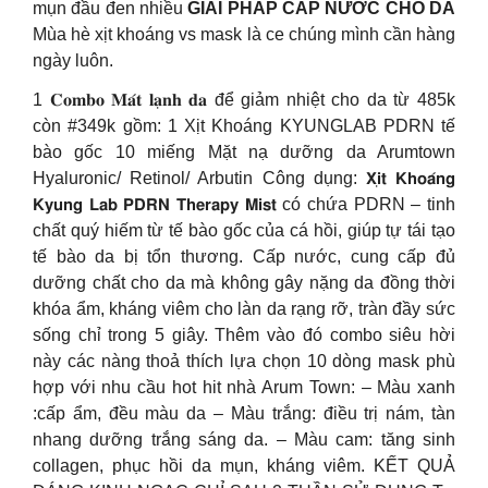
mụn đầu đen nhiều
GIẢI PHÁP CẤP NƯỚC CHO DA
Mùa hè xịt khoáng vs mask là ce chúng mình cần hàng
ngày luôn.
1 𝐂𝐨𝐦𝐛𝐨 𝐌𝐚́𝐭 𝐥𝐚̣𝐧𝐡 𝐝𝐚 để giảm nhiệt cho da từ 485k
còn #349k gồm: 1 Xịt Khoáng KYUNGLAB PDRN tế
bào gốc 10 miếng Mặt nạ dưỡng da Arumtown
Hyaluronic/ Retinol/ Arbutin Công dụng: 𝗫𝗶̣𝘁 𝗞𝗵𝗼𝗮́𝗻𝗴
𝗞𝘆𝘂𝗻𝗴 𝗟𝗮𝗯 𝗣𝗗𝗥𝗡 𝗧𝗵𝗲𝗿𝗮𝗽𝘆 𝗠𝗶𝘀𝘁 có chứa PDRN – tinh
chất quý hiếm từ tế bào gốc của cá hồi, giúp tự tái tạo
tế bào da bị tổn thương. Cấp nước, cung cấp đủ
dưỡng chất cho da mà không gây nặng da đồng thời
khóa ẩm, kháng viêm cho làn da rạng rỡ, tràn đầy sức
sống chỉ trong 5 giây. Thêm vào đó combo siêu hời
này các nàng thoả thích lựa chọn 10 dòng mask phù
hợp với nhu cầu hot hit nhà Arum Town: – Màu xanh
:cấp ẩm, đều màu da – Màu trắng: điều trị nám, tàn
nhang dưỡng trắng sáng da. – Màu cam: tăng sinh
collagen, phục hồi da mụn, kháng viêm. KẾT QUẢ