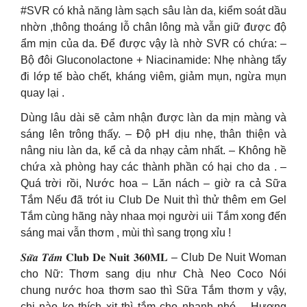
#SVR có khả năng làm sạch sâu làn da, kiểm soát dầu
nhờn ,thông thoáng lỗ chân lông mà vẫn giữ được độ
ẩm mịn của da. Để được vậy là nhờ SVR có chứa: –
Bộ đôi Gluconolactone + Niacinamide: Nhẹ nhàng tẩy
đi lớp tế bào chết, kháng viêm, giảm mụn, ngừa mụn
quay lại .
Dùng lâu dài sẽ cảm nhận được làn da mịn màng và
sáng lên trông thấy. – Độ pH dịu nhẹ, thân thiện và
nâng niu làn da, kể cả da nhạy cảm nhất. – Không hề
chứa xà phòng hay các thành phần có hại cho da . –
Quá trời rồi, Nước hoa – Lăn nách – giờ ra cả Sữa
Tắm Nếu đã trót iu Club De Nuit thì thử thêm em Gel
Tắm cùng hãng này nhaa mọi người uii Tắm xong đến
sáng mai vẫn thơm , mùi thì sang trọng xỉu !
𝑺𝒖̛̃𝒂 𝑻𝒂̆́𝒎 𝐂𝐥𝐮𝐛 𝐃𝐞 𝐍𝐮𝐢𝐭 𝟑𝟔𝟎𝐌𝐋 – Club De Nuit Woman
cho Nữ: Thơm sang dịu như Chà Neo Coco Nói
chung nước hoa thơm sao thì Sữa Tắm thơm y vậy,
chị nào ko thích xịt thì tắm cho nhanh nhó – Hương