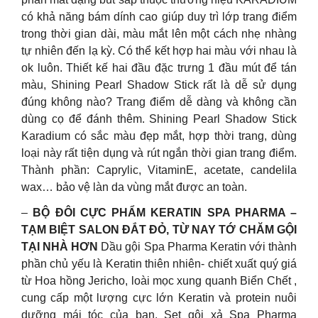
có khả năng bám dính cao giúp duy trì lớp trang điểm
trong thời gian dài, màu mắt lên một cách nhẹ nhàng
tự nhiên đến lạ kỳ. Có thể kết hợp hai màu với nhau là
ok luôn. Thiết kế hai đầu đặc trưng 1 đầu mút để tán
màu, Shining Pearl Shadow Stick rất là dễ sử dụng
đúng không nào? Trang điểm dễ dàng và không cần
dùng cọ để đánh thêm. Shining Pearl Shadow Stick
Karadium có sắc màu đẹp mắt, hợp thời trang, dùng
loại này rất tiện dụng và rút ngắn thời gian trang điểm.
Thành phần: Caprylic, VitaminE, acetate, candelila
wax… bảo vệ làn da vùng mắt được an toàn.
–
BỘ ĐÔI CỰC PHẨM KERATIN SPA PHARMA –
TẠM BIỆT SALON ĐẮT ĐỎ, TỪ NAY TỚ CHĂM GỘI
TẠI NHÀ HƠN
Dầu gội Spa Pharma Keratin với thành
phần chủ yếu là Keratin thiên nhiên- chiết xuất quý giá
từ Hoa hồng Jericho, loài mọc xung quanh Biển Chết ,
cung cấp một lượng cực lớn Keratin và protein nuôi
dưỡng mái tóc của bạn. Set gội xả Spa Pharma