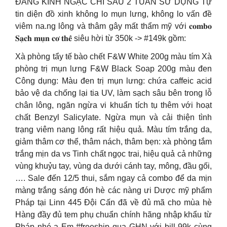
ĐÁNG KINH NGẠC CHỈ SAU 2 TUẦN SỬ DỤNG Tự
tin diện đồ xinh không lo mụn lưng, không lo vấn đề
viêm na.ng lông và thâm gây mất thẩm mỹ với 𝐜𝐨𝐦𝐛𝐨
𝐒𝐚̣𝐜𝐡 𝐦𝐮̣𝐧 𝐜𝐨̛ 𝐭𝐡𝐞̂̉ siêu hời từ 350k -> #149k gồm:
Xà phòng tẩy tế bào chết F&W White 200g màu tím Xà
phòng trị mụn lưng F&W Black Soap 200g màu đen
Công dụng: Màu đen trị mụn lưng: chứa caffeic acid
bảo vệ da chống lại tia UV, làm sạch sâu bên trong lỗ
chân lông, ngăn ngừa vi khuẩn tích tụ thêm với hoạt
chất Benzyl Salicylate. Ngừa mụn và cải thiện tình
trạng viêm nang lông rất hiệu quả. Màu tím trắng da,
giảm thâm cơ thể, thâm nách, thâm bẹn: xà phòng tắm
trắng mịn da vs Tinh chất ngọc trai, hiệu quả cả những
vùng khuỷu tay, vùng da dưới cánh tay, mông, đầu gối,
…. Sale đến 12/5 thui, sắm ngay cả combo để da mịn
màng trắng sáng đón hè các nàng ưi Dược mỹ phẩm
Pháp tại Linn 445 Đội Cấn đã về đủ mã cho mùa hè
Hàng đầy đủ tem phụ chuẩn chính hãng nhập khẩu từ
Pháp nhé ạ Em #freeship qua GHN với bill 99k cùng