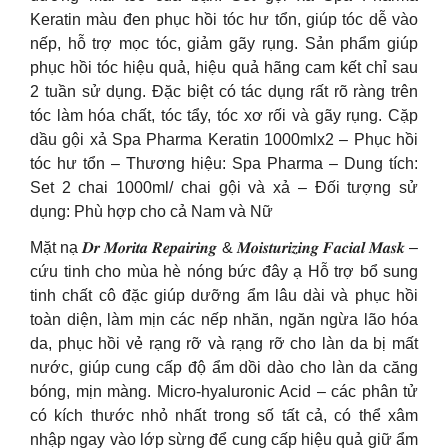
Keratin màu đen phục hồi tóc hư tổn, giúp tóc dễ vào
nếp, hỗ trợ mọc tóc, giảm gãy rụng. Sản phẩm giúp
phục hồi tóc hiệu quả, hiệu quả hãng cam kết chỉ sau
2 tuần sử dụng. Đặc biệt có tác dụng rất rõ ràng trên
tóc làm hóa chất, tóc tẩy, tóc xơ rối và gãy rụng. Cặp
dầu gội xả Spa Pharma Keratin 1000mlx2 – Phục hồi
tóc hư tổn – Thương hiệu: Spa Pharma – Dung tích:
Set 2 chai 1000ml/ chai gội và xả – Đối tượng sử
dụng: Phù hợp cho cả Nam và Nữ
Mặt nạ 𝑫𝒓 𝑴𝒐𝒓𝒊𝒕𝒂 𝑹𝒆𝒑𝒂𝒊𝒓𝒊𝒏𝒈 & 𝑴𝒐𝒊𝒔𝒕𝒖𝒓𝒊𝒛𝒊𝒏𝒈 𝑭𝒂𝒄𝒊𝒂𝒍 𝑴𝒂𝒔𝒌 –
cứu tinh cho mùa hè nóng bức đây ạ Hỗ trợ bổ sung
tinh chất cô đặc giúp dưỡng ẩm lâu dài và phục hồi
toàn diện, làm mịn các nếp nhăn, ngăn ngừa lão hóa
da, phục hồi vẻ rạng rỡ và rạng rỡ cho làn da bị mất
nước, giúp cung cấp độ ẩm dồi dào cho làn da căng
bóng, mịn màng. Micro-hyaluronic Acid – các phân tử
có kích thước nhỏ nhất trong số tất cả, có thể xâm
nhập ngay vào lớp sừng để cung cấp hiệu quả giữ ẩm