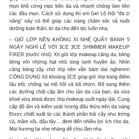
mụn khô cứng mọc trên da và nhanh chóng làm liền
các đầu mụn. Cách sử dụng thì em Gel Lô Hội “đa zi
năng” này có thể giúp các nàng chăm sóc và nuôi
dưỡng toàn thân, từ da cho đến tóc luôn nha.
– GIỮ LỚP NỀN KHÔNG XI NHÊ QUẨY BANH 5
NGÀY NGHỈ LỄ VỚI 3CE 3CE SHIMMER MAKEUP
FIXER (nước nhũ): Xịt giữ lớp makeup căng da, bling
bling với những hạt nhũ long lanh huyền ảo. Nhìn
căng bóng zậy chứ lớp nền vẫn bám dai nghennn
CÔNG DỤNG Xịt khoáng 3CE giúp giữ lớp trang điểm
lâu trôi, chống lại mồ hôi và bã nhờn. Bổ sung thêm
các dưỡng chất cấp ẩm cho làn da của bạn, da vừa
khoẻ vừa khoá được lớp makeup suốt ngày dài. Cung
cấp độ ẩm và kiểm soát lượng đâu thừa trên da nàng
Được chiết xuất từ các thành phần trái cây như trứng
cá, mâm xôi, dâu tây… đem đến nhiều lợi ích cho da.
Mùi hương lại nhẹ nhàng dễ chịu lắm nha