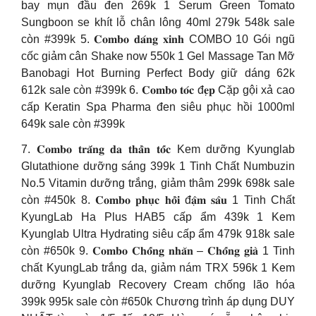
bay mụn đầu đen 269k 1 Serum Green Tomato
Sungboon se khít lỗ chân lông 40ml 279k 548k sale
còn #399k 5. 𝐂𝐨𝐦𝐛𝐨 𝐝𝐚́𝐧𝐠 𝐱𝐢𝐧𝐡 COMBO 10 Gói ngũ
cốc giảm cân Shake now 550k 1 Gel Massage Tan Mỡ
Banobagi Hot Burning Perfect Body giữ dáng 62k
612k sale còn #399k 6. 𝐂𝐨𝐦𝐛𝐨 𝐭𝐨́𝐜 đ𝐞̣𝐩 Cặp gội xả cao
cấp Keratin Spa Pharma đen siêu phục hồi 1000ml
649k sale còn #399k
7. 𝐂𝐨𝐦𝐛𝐨 𝐭𝐫𝐚̆́𝐧𝐠 𝐝𝐚 𝐭𝐡𝐚̂̀𝐧 𝐭𝐨̂́𝐜 Kem dưỡng Kyunglab
Glutathione dưỡng sáng 399k 1 Tinh Chất Numbuzin
No.5 Vitamin dưỡng trắng, giảm thâm 299k 698k sale
còn #450k 8. 𝐂𝐨𝐦𝐛𝐨 𝐩𝐡𝐮̣𝐜 𝐡𝐨̂̀𝐢 đ𝐚̣̂𝐦 𝐬𝐚̂𝐮 1 Tinh Chất
KyungLab Ha Plus HAB5 cấp ẩm 439k 1 Kem
Kyunglab Ultra Hydrating siêu cấp ẩm 479k 918k sale
còn #650k 9. 𝐂𝐨𝐦𝐛𝐨 𝐂𝐡𝐨̂́𝐧𝐠 𝐧𝐡𝐚̆𝐧 – 𝐂𝐡𝐨̂́𝐧𝐠 𝐠𝐢𝐚̀ 1 Tinh
chất KyungLab trắng da, giảm nám TRX 596k 1 Kem
dưỡng Kyunglab Recovery Cream chống lão hóa
399k 995k sale còn #650k Chương trình áp dụng DUY