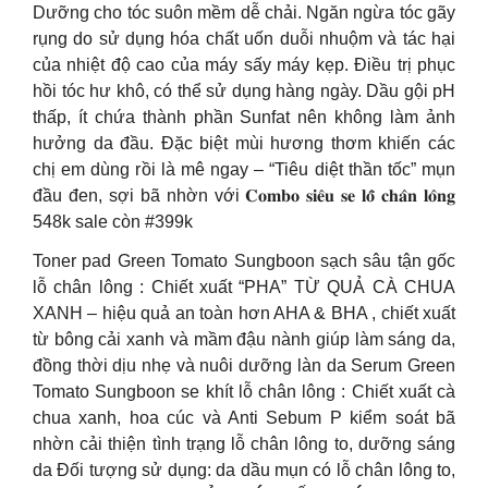
Dưỡng cho tóc suôn mềm dễ chải. Ngăn ngừa tóc gãy
rụng do sử dụng hóa chất uốn duỗi nhuộm và tác hại
của nhiệt độ cao của máy sấy máy kẹp. Điều trị phục
hồi tóc hư khô, có thể sử dụng hàng ngày. Dầu gội pH
thấp, ít chứa thành phần Sunfat nên không làm ảnh
hưởng da đầu. Đặc biệt mùi hương thơm khiến các
chị em dùng rồi là mê ngay – “Tiêu diệt thần tốc” mụn
đầu đen, sợi bã nhờn với 𝐂𝐨𝐦𝐛𝐨 𝐬𝐢𝐞̂𝐮 𝐬𝐞 𝐥𝐨̂̃ 𝐜𝐡𝐚̂𝐧 𝐥𝐨̂𝐧𝐠
548k sale còn #399k
Toner pad Green Tomato Sungboon sạch sâu tận gốc
lỗ chân lông : Chiết xuất “PHA” TỪ QUẢ CÀ CHUA
XANH – hiệu quả an toàn hơn AHA & BHA , chiết xuất
từ bông cải xanh và mầm đậu nành giúp làm sáng da,
đồng thời dịu nhẹ và nuôi dưỡng làn da Serum Green
Tomato Sungboon se khít lỗ chân lông : Chiết xuất cà
chua xanh, hoa cúc và Anti Sebum P kiểm soát bã
nhờn cải thiện tình trạng lỗ chân lông to, dưỡng sáng
da Đối tượng sử dụng: da dầu mụn có lỗ chân lông to,