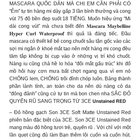
MASCARA QUỐC DÂN MÀ CHỊ EM CẦN PHẢI CÓ
“Ẻm” tự tin hàng mi dày gấp 3 lần bình thường và cong
vút 75 độ bền đẹp suốt 18 TIẾNG. Muốn hiệu ứng “Mi
dài cong vút” mà chưa biết đến 𝐌𝐚𝐬𝐜𝐚𝐫𝐚 𝐌𝐚𝐲𝐛𝐞𝐥𝐥𝐢𝐧𝐞
𝐇𝐲𝐩𝐞𝐫 𝐂𝐮𝐫𝐥 𝐖𝐚𝐭𝐞𝐫𝐩𝐫𝐨𝐨𝐟 thì quả là đáng tiếc. Đầu
mascara có thiết kế bẻ cong chuốt sâu tận gốc vào các
sợi mi ngắn ở khoé mắt tạo nên một hàng mi cong đều
tăm tắp không bị cụp vào ở những vị trí khó chuốt.
Nàng iu cũng chả hề lo hóa “đôi mắt gấu trúc” khi đổ
mồ hôi hay cơn mưa bất chợt ngang qua vì em nó
CHỐNG lem, CHỐNG trôi đỉnh chóp luôn. Bảng thành
phần lành tính, an toàn cho da nên dù nàng có da
“đỏng đảnh” cũng cứ tự tin mà bon chen nha SẮC ĐỎ
QUYẾN RŨ SANG TRỌNG TỪ 3CE 𝗨𝗻𝘀𝘁𝗮𝗶𝗻𝗲𝗱 𝗥𝗘𝗗
– Đỏ hồng gạch Son 3CE Soft Matte Unstained Red
phiên bản đặc biệt của 3CE. Son 3CE Unstained Red
mang màu đỏ hồng tươi trẻ, quyến rũ . Với chỉ với một
lần quẹt cũng đủ làm Bạn thêm lôi cuốn và cuốn hút.