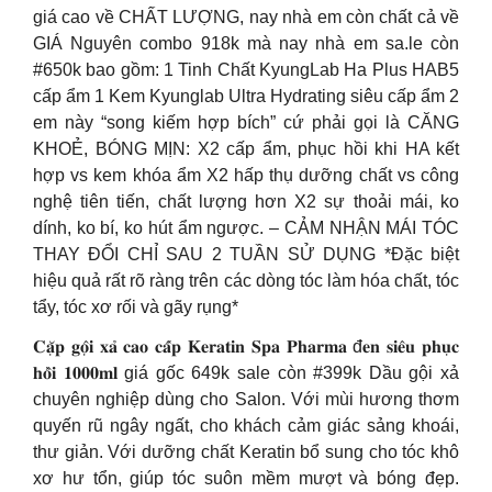
giá cao về CHẤT LƯỢNG, nay nhà em còn chất cả về
GIÁ Nguyên combo 918k mà nay nhà em sa.le còn
#650k bao gồm: 1 Tinh Chất KyungLab Ha Plus HAB5
cấp ẩm 1 Kem Kyunglab Ultra Hydrating siêu cấp ẩm 2
em này “song kiếm hợp bích” cứ phải gọi là CĂNG
KHOẺ, BÓNG MỊN: X2 cấp ẩm, phục hồi khi HA kết
hợp vs kem khóa ẩm X2 hấp thụ dưỡng chất vs công
nghệ tiên tiến, chất lượng hơn X2 sự thoải mái, ko
dính, ko bí, ko hút ẩm ngược. – CẢM NHẬN MÁI TÓC
THAY ĐỔI CHỈ SAU 2 TUẦN SỬ DỤNG *Đặc biệt
hiệu quả rất rõ ràng trên các dòng tóc làm hóa chất, tóc
tẩy, tóc xơ rối và gãy rụng*
𝐂𝐚̣̆𝐩 𝐠𝐨̣̂𝐢 𝐱𝐚̉ 𝐜𝐚𝐨 𝐜𝐚̂́𝐩 𝐊𝐞𝐫𝐚𝐭𝐢𝐧 𝐒𝐩𝐚 𝐏𝐡𝐚𝐫𝐦𝐚 đ𝐞𝐧 𝐬𝐢𝐞̂𝐮 𝐩𝐡𝐮̣𝐜
𝐡𝐨̂̀𝐢 𝟏𝟎𝟎𝟎𝐦𝐥 giá gốc 649k sale còn #399k Dầu gội xả
chuyên nghiệp dùng cho Salon. Với mùi hương thơm
quyến rũ ngây ngất, cho khách cảm giác sảng khoái,
thư giản. Với dưỡng chất Keratin bổ sung cho tóc khô
xơ hư tổn, giúp tóc suôn mềm mượt và bóng đẹp.