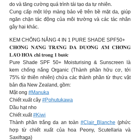
do và tăng cường quá trình tái tạo da tự nhiên.
Cung cấp một lớp màng bảo vệ trên bề mặt da, giúp
ngăn chặn tác động của môi trường và các tác nhân
gây hại khác.
KEM CHỐNG NẮNG 4 IN 1 PURE SHADE SPF50+
𝐂𝐇𝐎̂́𝐍𝐆 𝐍𝐀̆́𝐍𝐆 𝐓𝐑𝐀̆́𝐍𝐆 𝐃𝐀 𝐃𝐔̛𝐎̛̃𝐍𝐆 𝐀̂̉𝐌 𝐂𝐇𝐎̂́𝐍𝐆
𝐋𝐀̃𝐎 𝐇𝐎́𝐀 𝐜𝐡𝐢̉ 𝐭𝐫𝐨𝐧𝐠 𝟏 𝐛𝐮̛𝐨̛́𝐜
Pure Shade SPF 50+ Moisturising & Sunscreen là
kem chống nắng Organic (Thành phần hữu cơ, tới
75% từ thiên nhiên) chứa các thành phần từ thực vật
bản địa New Zealand, gồm:
Mật ong
#Manuka
Chiết xuất cây
#Pohutukawa
Dầu hạt nho
Chiết xuất
#Kiwi
Thành phần trắng da an toàn
#Clair_Blanche
(phức
hợp từ chiết xuất của hoa Peony, Scutellaria và
Saxifraga)