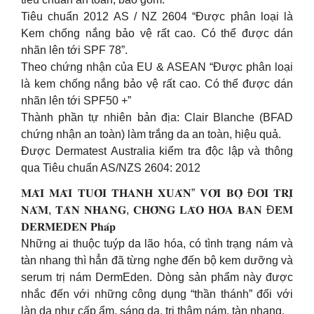
Tiêu chuẩn 2012 AS / NZ 2604 “Được phân loại là
Kem chống nắng bảo vệ rất cao. Có thể được dán
nhãn lên tới SPF 78”.
Theo chứng nhận của EU & ASEAN “Được phân loại
là kem chống nắng bảo vệ rất cao. Có thể được dán
nhãn lên tới SPF50 +”
Thành phần tự nhiên bản địa: Clair Blanche (BFAD
chứng nhận an toàn) làm trắng da an toàn, hiệu quả.
Được Dermatest Australia kiểm tra độc lập và thông
qua Tiêu chuẩn AS/NZS 2604: 2012
𝐌𝐀̃𝐈 𝐌𝐀̃𝐈 𝐓𝐔𝐎̂̉𝐈 𝐓𝐇𝐀𝐍𝐇 𝐗𝐔𝐀̂𝐍” 𝐕𝐎̛́𝐈 𝐁𝐎̣̂ Đ𝐎̂𝐈 𝐓𝐑𝐈̣
𝐍𝐀́𝐌, 𝐓𝐀̀𝐍 𝐍𝐇𝐀𝐍𝐆, 𝐂𝐇𝐎̂́𝐍𝐆 𝐋𝐀̃𝐎 𝐇𝐎́𝐀 𝐁𝐀𝐍 Đ𝐄̂𝐌
𝐃𝐄𝐑𝐌𝐄𝐃𝐄𝐍 𝐏𝐡𝐚́𝐩
Những ai thuộc tuýp da lão hóa, có tình trạng nám và
tàn nhang thì hẳn đã từng nghe đến bộ kem dưỡng và
serum trị nám DermEden. Dòng sản phẩm này được
nhắc đến với những công dụng “thần thánh” đối với
làn da như cấp ẩm, sáng da, trị thâm nám, tàn nhang.