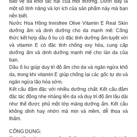
bảo vệ da khỏi tác hại của môi trường. Dưới đây là
một số tính năng và lợi ích của sản phẩm này mà bạn
nên biết.
Nước Hoa Hồng Innisfree Olive Vitamin E Real Skin
dưỡng ẩm và dinh dưỡng cho da mạnh mẽ: Công
thức kết hợp dầu ô liu có đặc tính dưỡng ẩm tuyệt vời
và vitamin E có đặc tính chống oxy hóa, cung cấp
dưỡng ẩm và dinh dưỡng mạnh mẽ cho làn da của
bạn.
Dầu ô liu giúp duy trì độ ẩm cho da và ngăn ngừa khô
da, trong khi vitamin E giúp chống lại các gốc tự do và
ngăn ngừa lão hóa sớm.
Kết cấu đậm đặc với nhiều dưỡng chất: Kết cấu đậm
đặc tác động nhẹ nhàng lên da và duy trì độ ẩm lâu dài
như thể được phủ một lớp màng dưỡng ẩm. Kết cấu
không dính hay nhờn mà mịn và mềm, dễ thoa và
thấm.
CÔNG DỤNG: