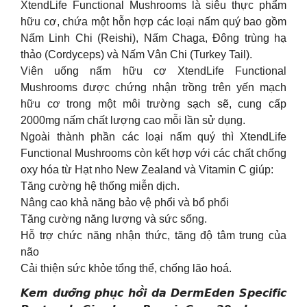
XtendLife Functional Mushrooms là siêu thực phẩm
hữu cơ, chứa một hỗn hợp các loại nấm quý bao gồm
Nấm Linh Chi (Reishi), Nấm Chaga, Đông trùng hạ
thảo (Cordyceps) và Nấm Vân Chi (Turkey Tail).
Viên uống nấm hữu cơ XtendLife Functional
Mushrooms được chứng nhận trồng trên yến mạch
hữu cơ trong một môi trường sạch sẽ, cung cấp
2000mg nấm chất lượng cao mỗi lần sử dụng.
Ngoài thành phần các loại nấm quý thì XtendLife
Functional Mushrooms còn kết hợp với các chất chống
oxy hóa từ Hạt nho New Zealand và Vitamin C giúp:
Tăng cường hệ thống miễn dịch.
Nâng cao khả năng bảo vệ phổi và bổ phổi
Tăng cường năng lượng và sức sống.
Hỗ trợ chức năng nhận thức, tăng độ tâm trung của
não
Cải thiện sức khỏe tổng thể, chống lão hoá.
𝙆𝙚𝙢 𝙙𝙪̛𝙤̛̃𝙣𝙜 𝙥𝙝𝙪̣𝙘 𝙝𝙤̂̀𝙞 𝙙𝙖 𝘿𝙚𝙧𝙢𝙀𝙙𝙚𝙣 𝙎𝙥𝙚𝙘𝙞𝙛𝙞𝙘