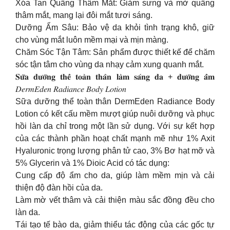
Xóa Tan Quầng Thâm Mắt: Giảm sưng và mờ quầng
thâm mắt, mang lại đôi mắt tươi sáng.
Dưỡng Ẩm Sâu: Bảo vệ da khỏi tình trạng khô, giữ
cho vùng mắt luôn mềm mại và mịn màng.
Chăm Sóc Tận Tâm: Sản phẩm được thiết kế để chăm
sóc tận tâm cho vùng da nhạy cảm xung quanh mắt.
𝐒𝐮̛̃𝐚 𝐝𝐮̛𝐨̛̃𝐧𝐠 𝐭𝐡𝐞̂̉ 𝐭𝐨𝐚̀𝐧 𝐭𝐡𝐚̂𝐧 𝐥𝐚̀𝐦 𝐬𝐚́𝐧𝐠 𝐝𝐚 + 𝐝𝐮̛𝐨̛̃𝐧𝐠 𝐚̂̉𝐦
𝐷𝑒𝑟𝑚𝐸𝑑𝑒𝑛 𝑅𝑎𝑑𝑖𝑎𝑛𝑐𝑒 𝐵𝑜𝑑𝑦 𝐿𝑜𝑡𝑖𝑜𝑛
Sữa dưỡng thể toàn thân DermEden Radiance Body
Lotion có kết cấu mềm mượt giúp nuôi dưỡng và phục
hồi làn da chỉ trong một lần sử dụng. Với sự kết hợp
của các thành phần hoạt chất mạnh mẽ như 1% Axit
Hyaluronic trọng lượng phân tử cao, 3% Bơ hạt mỡ và
5% Glycerin và 1% Dioic Acid có tác dụng:
Cung cấp độ ẩm cho da, giúp làm mềm mịn và cải
thiện độ đàn hồi của da.
Làm mờ vết thâm và cải thiện màu sắc đồng đều cho
làn da.
Tái tạo tế bào da, giảm thiểu tác động của các gốc tự