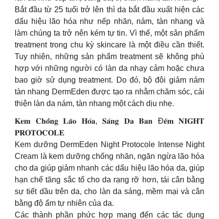
Bắt đầu từ 25 tuổi trở lên thì da bắt đầu xuất hiện các
dấu hiệu lão hóa như nếp nhăn, nám, tàn nhang và
làm chúng ta trở nên kém tự tin. Vì thế, một sản phẩm
treatment trong chu kỳ skincare là một điều cần thiết.
Tuy nhiên, những sản phẩm treatment sẽ không phù
hợp với những người có làn da nhạy cảm hoặc chưa
bao giờ sử dụng treatment. Do đó, bộ đôi giảm nám
tàn nhang DermEden được tạo ra nhằm chăm sóc, cải
thiện làn da nám, tàn nhang một cách dịu nhẹ.
𝐊𝐞𝐦 𝐂𝐡𝐨̂́𝐧𝐠 𝐋𝐚̃𝐨 𝐇𝐨́𝐚, 𝐒𝐚́𝐧𝐠 𝐃𝐚 𝐁𝐚𝐧 Đ𝐞̂𝐦 𝐍𝐈𝐆𝐇𝐓
𝐏𝐑𝐎𝐓𝐎𝐂𝐎𝐋𝐄
Kem dưỡng DermEden Night Protocole Intense Night
Cream là kem dưỡng chống nhăn, ngăn ngừa lão hóa
cho da giúp giảm nhanh các dấu hiệu lão hóa da, giúp
hạn chế tăng sắc tố cho da rạng rỡ hơn, tái cân bằng
sự tiết dầu trên da, cho làn da sáng, mềm mại và cân
bằng độ ẩm tự nhiên của da.
Các thành phần phức hợp mang đến các tác dụng