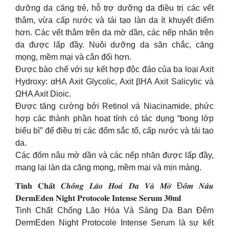
dưỡng da căng trẻ, hỗ trợ dưỡng da điều trị các vết
thâm, vừa cấp nước và tái tạo làn da ít khuyết điểm
hơn. Các vết thâm trên da mờ dần, các nếp nhăn trên
da được lấp đầy. Nuôi dưỡng da săn chắc, căng
mọng, mềm mại và cân đối hơn.
Được bào chế với sự kết hợp độc đáo của ba loại Axit
Hydroxy: αHA Axit Glycolic, Axit βHA Axit Salicylic và
ΩHA Axit Dioic.
Được tăng cường bởi Retinol và Niacinamide, phức
hợp các thành phần hoạt tính có tác dụng “bong lớp
biểu bì” để điều trị các đốm sắc tố, cấp nước và tái tạo
da.
Các đốm nâu mờ dần và các nếp nhăn được lấp đầy,
mang lại làn da căng mọng, mềm mại và mịn màng.
𝐓𝐢𝐧𝐡 𝐂𝐡𝐚̂́𝐭 𝑪𝒉𝒐̂́𝒏𝒈 𝑳𝒂̃𝒐 𝑯𝒐𝒂́ 𝑫𝒂 𝑽𝒂̀ 𝑴𝒐̛̀ Đ𝒐̂́𝒎 𝑵𝒂̂𝒖
𝐃𝐞𝐫𝐦𝐄𝐝𝐞𝐧 𝐍𝐢𝐠𝐡𝐭 𝐏𝐫𝐨𝐭𝐨𝐜𝐨𝐥𝐞 𝐈𝐧𝐭𝐞𝐧𝐬𝐞 𝐒𝐞𝐫𝐮𝐦 𝟑𝟎𝐦𝐥
Tinh Chất Chống Lão Hóa Và Sáng Da Ban Đêm
DermEden Night Protocole Intense Serum là sự kết