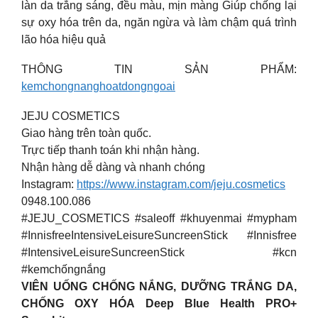
làn da trắng sáng, đều màu, mịn màng Giúp chống lại
sự oxy hóa trên da, ngăn ngừa và làm chậm quá trình
lão hóa hiệu quả
THÔNG TIN SẢN PHẨM:
kemchongnanghoatdongngoai
JEJU COSMETICS
Giao hàng trên toàn quốc.
Trực tiếp thanh toán khi nhận hàng.
Nhận hàng dễ dàng và nhanh chóng
Instagram:
https://www.instagram.com/jeju.cosmetics
0948.100.086
#JEJU_COSMETICS #saleoff #khuyenmai #mypham
#InnisfreeIntensiveLeisureSuncreenStick #Innisfree
#IntensiveLeisureSuncreenStick #kcn
#kemchốngnắng
VIÊN UỐNG CHỐNG NẮNG, DƯỠNG TRẮNG DA,
CHỐNG OXY HÓA Deep Blue Health PRO+