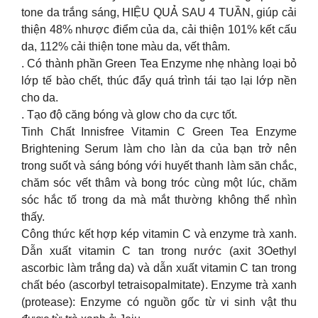
tone da trắng sáng, HIỆU QUẢ SAU 4 TUẦN, giúp cải
thiện 48% nhược điểm của da, cải thiện 101% kết cấu
da, 112% cải thiện tone màu da, vết thâm.
. Có thành phần Green Tea Enzyme nhẹ nhàng loại bỏ
lớp tế bào chết, thúc đẩy quá trình tái tạo lại lớp nền
cho da.
. Tạo độ căng bóng và glow cho da cực tốt.
Tinh Chất Innisfree Vitamin C Green Tea Enzyme
Brightening Serum làm cho làn da của bạn trở nên
trong suốt và sáng bóng với huyết thanh làm săn chắc,
chăm sóc vết thâm và bong tróc cùng một lúc, chăm
sóc hắc tố trong da mà mắt thường không thể nhìn
thấy.
Công thức kết hợp kép vitamin C và enzyme trà xanh.
Dẫn xuất vitamin C tan trong nước (axit 3Oethyl
ascorbic làm trắng da) và dẫn xuất vitamin C tan trong
chất béo (ascorbyl tetraisopalmitate). Enzyme trà xanh
(protease): Enzyme có nguồn gốc từ vi sinh vật thu