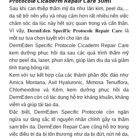
𝙋𝙧𝙤𝙩𝙤𝙘𝙤𝙡𝙚 𝘾𝙞𝙘𝙖𝙙𝙚𝙧𝙢 𝙍𝙚𝙥𝙖𝙞𝙧 𝘾𝙖𝙧𝙚 𝟯𝟬𝙢𝙡
Sau khi can thiệp thẩm mỹ da như lăn kim, peel da,…
da sẽ trở nên yếu và nhạy cảm hơn rất nhiều nên việc
chăm sóc da lúc này hết sức quan trọng và cẩn thận.
Vì vậy, 𝐃𝐞𝐫𝐦𝐄𝐝𝐞𝐧 𝐒𝐩𝐞𝐜𝐢𝐅𝐢𝐜 𝐏𝐫𝐨𝐭𝐨𝐜𝐨𝐥𝐞 𝐑𝐞𝐩𝐚𝐢𝐫 𝐂𝐚𝐫𝐞 là
một sự lựa chọn tuyệt vời cho làn da
DermEden Specific Protocole Cicaderm Repair Care
kem dưỡng phục hồi da sau các quá trình thẩm mỹ
như peel da, laser, phun xăm, giúp làm dịu da và giảm
tình trạng bỏng rát.
Kem với sự kết hợp của các thành phần độc đáo như
Arnica Montana, Axit Hyaluronic, Mimosa Tenuiflora,
Chlorhexidine và Kẽm, kem dưỡng phục hồi da
DermEden còn có tác dụng hỗ trợ kháng khuẩn, kháng
viêm và giúp tái tạo da.
Đặc biệt, DermEden Specific Protocole còn ngăn
ngừa sự tăng sắc tố nguyên nhân chính gây ra thâm
sạm trên da. DermEden Repair Care cũng hỗ trợ trong
việc điều trị da bị tổn thương như da bị đứt, nứt nẻ da,