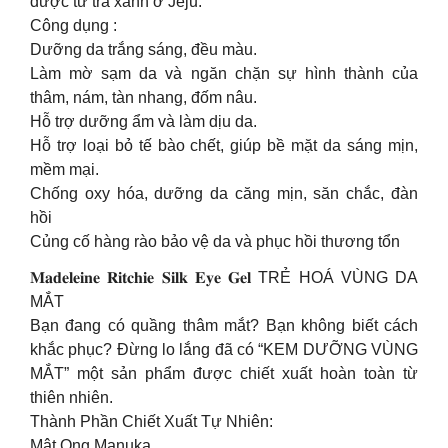
được từ trà xanh ở Jeju.
Công dụng :
Dưỡng da trắng sáng, đều màu.
Làm mờ sạm da và ngăn chặn sự hình thành của
thâm, nám, tàn nhang, đốm nâu.
Hỗ trợ dưỡng ẩm và làm dịu da.
Hỗ trợ loại bỏ tế bào chết, giúp bề mặt da sáng mịn,
mềm mại.
Chống oxy hóa, dưỡng da căng mịn, săn chắc, đàn
hồi
Củng cố hàng rào bảo vệ da và phục hồi thương tổn
𝐌𝐚𝐝𝐞𝐥𝐞𝐢𝐧𝐞 𝐑𝐢𝐭𝐜𝐡𝐢𝐞 𝐒𝐢𝐥𝐤 𝐄𝐲𝐞 𝐆𝐞𝐥 TRẺ HOÁ VÙNG DA
MẮT
Bạn đang có quầng thâm mắt? Bạn không biết cách
khắc phục? Đừng lo lắng đã có “KEM DƯỠNG VÙNG
MẮT” một sản phẩm được chiết xuất hoàn toàn từ
thiên nhiên.
Thành Phần Chiết Xuất Tự Nhiên:
Mật Ong Manuka