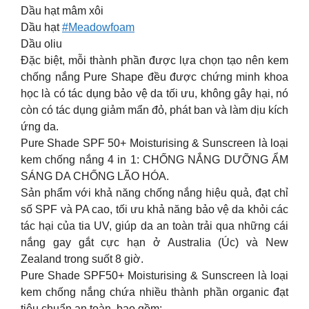
Dầu hạt mâm xôi
Dầu hạt
#Meadowfoam
Dầu oliu
Đặc biệt, mỗi thành phần được lựa chọn tạo nên kem
chống nắng Pure Shape đều được chứng minh khoa
học là có tác dụng bảo vệ da tối ưu, không gây hại, nó
còn có tác dụng giảm mẩn đỏ, phát ban và làm dịu kích
ứng da.
Pure Shade SPF 50+ Moisturising & Sunscreen là loại
kem chống nắng 4 in 1: CHỐNG NẮNG DƯỠNG ẨM
SÁNG DA CHỐNG LÃO HÓA.
Sản phẩm với khả năng chống nắng hiệu quả, đạt chỉ
số SPF và PA cao, tối ưu khả năng bảo vệ da khỏi các
tác hại của tia UV, giúp da an toàn trải qua những cái
nắng gay gắt cực hạn ở Australia (Úc) và New
Zealand trong suốt 8 giờ.
Pure Shade SPF50+ Moisturising & Sunscreen là loại
kem chống nắng chứa nhiều thành phần organic đạt
tiêu chuẩn an toàn, bao gồm: