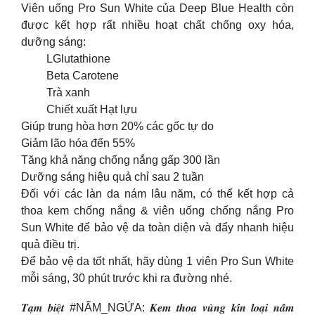
Viên uống Pro Sun White của Deep Blue Health còn
được kết hợp rất nhiều hoạt chất chống oxy hóa,
dưỡng sáng:
LGlutathione
Beta Carotene
Trà xanh
Chiết xuất Hạt lựu
Giúp trung hòa hơn 20% các gốc tự do
Giảm lão hóa đến 55%
Tăng khả năng chống nắng gấp 300 lần
Dưỡng sáng hiệu quả chỉ sau 2 tuần
Đối với các làn da nám lâu năm, có thể kết hợp cả
thoa kem chống nắng & viên uống chống nắng Pro
Sun White để bảo vệ da toàn diện và đẩy nhanh hiệu
quả điều trị.
Để bảo vệ da tốt nhất, hãy dùng 1 viên Pro Sun White
mỗi sáng, 30 phút trước khi ra đường nhé.
𝑻𝒂̣𝒎 𝒃𝒊𝒆̣̂𝒕 #NẤM_NGỨA: 𝑲𝒆𝒎 𝒕𝒉𝒐𝒂 𝒗𝒖̀𝒏𝒈 𝒌𝒊́𝒏 𝒍𝒐𝒂̣𝒊 𝒏𝒂̂́𝒎