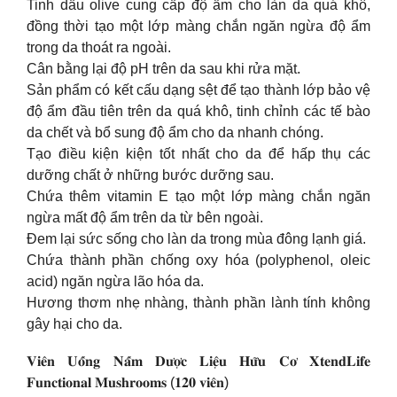
Tinh dầu olive cung cấp độ ẩm cho làn da quá khô,
đồng thời tạo một lớp màng chắn ngăn ngừa độ ẩm
trong da thoát ra ngoài.
Cân bằng lại độ pH trên da sau khi rửa mặt.
Sản phẩm có kết cấu dạng sệt để tạo thành lớp bảo vệ
độ ẩm đầu tiên trên da quá khô, tinh chỉnh các tế bào
da chết và bổ sung độ ẩm cho da nhanh chóng.
Tạo điều kiện kiện tốt nhất cho da để hấp thụ các
dưỡng chất ở những bước dưỡng sau.
Chứa thêm vitamin E tạo một lớp màng chắn ngăn
ngừa mất độ ẩm trên da từ bên ngoài.
Đem lại sức sống cho làn da trong mùa đông lạnh giá.
Chứa thành phần chống oxy hóa (polyphenol, oleic
acid) ngăn ngừa lão hóa da.
Hương thơm nhẹ nhàng, thành phần lành tính không
gây hại cho da.
𝐕𝐢𝐞̂𝐧 𝐔𝐨̂́𝐧𝐠 𝐍𝐚̂́𝐦 𝐃𝐮̛𝐨̛̣𝐜 𝐋𝐢𝐞̣̂𝐮 𝐇𝐮̛̃𝐮 𝐂𝐨̛ 𝐗𝐭𝐞𝐧𝐝𝐋𝐢𝐟𝐞
𝐅𝐮𝐧𝐜𝐭𝐢𝐨𝐧𝐚𝐥 𝐌𝐮𝐬𝐡𝐫𝐨𝐨𝐦𝐬 (𝟏𝟐𝟎 𝐯𝐢𝐞̂𝐧)