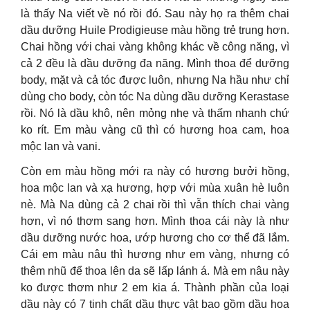
là thấy Na viết về nó rồi đó. Sau này họ ra thêm chai
dầu dưỡng Huile Prodigieuse màu hồng trẻ trung hơn.
Chai hồng với chai vàng không khác về công năng, vì
cả 2 đều là dầu dưỡng đa năng. Mình thoa để dưỡng
body, mặt và cả tóc được luôn, nhưng Na hầu như chỉ
dùng cho body, còn tóc Na dùng dầu dưỡng Kerastase
rồi. Nó là dầu khô, nên mỏng nhẹ và thấm nhanh chứ
ko rít. Em màu vàng cũ thì có hương hoa cam, hoa
mộc lan và vani.
Còn em màu hồng mới ra này có hương bưởi hồng,
hoa mộc lan và xạ hương, hợp với mùa xuân hè luôn
nè. Mà Na dùng cả 2 chai rồi thì vẫn thích chai vàng
hơn, vì nó thơm sang hơn. Mình thoa cái này là như
dầu dưỡng nước hoa, ướp hương cho cơ thể đã lắm.
Cái em màu nâu thì hương như em vàng, nhưng có
thêm nhũ để thoa lên da sẽ lấp lánh á. Mà em nâu này
ko được thơm như 2 em kia á. Thành phần của loại
dầu này có 7 tinh chất dầu thực vật bao gồm dầu hoa