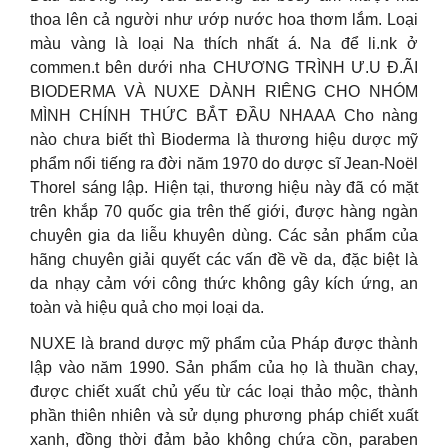
thoa lên cả người như ướp nước hoa thơm lắm. Loại
màu vàng là loại Na thích nhất á. Na để li.nk ở
commen.t bên dưới nha CHƯƠNG TRÌNH Ư.U Đ.ÃI
BIODERMA VÀ NUXE DÀNH RIÊNG CHO NHÓM
MÌNH CHÍNH THỨC BẮT ĐẦU NHAAA Cho nàng
nào chưa biết thì Bioderma là thương hiệu dược mỹ
phẩm nổi tiếng ra đời năm 1970 do dược sĩ Jean-Noël
Thorel sáng lập. Hiện tại, thương hiệu này đã có mặt
trên khắp 70 quốc gia trên thế giới, được hàng ngàn
chuyên gia da liễu khuyên dùng. Các sản phẩm của
hãng chuyên giải quyết các vấn đề về da, đặc biệt là
da nhạy cảm với công thức không gây kích ứng, an
toàn và hiệu quả cho mọi loại da.
NUXE là brand dược mỹ phẩm của Pháp được thành
lập vào năm 1990. Sản phẩm của họ là thuần chay,
được chiết xuất chủ yếu từ các loại thảo mộc, thành
phần thiên nhiên và sử dụng phương pháp chiết xuất
xanh, đồng thời đảm bảo không chứa cồn, paraben