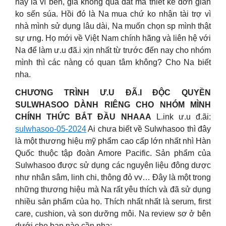
này là vì bền, giá không quá đắt mà thiết kế đơn giản
ko sến súa. Hồi đó là Na mua chứ ko nhận tài trợ vì
nhà mình sử dụng lâu dài, Na muốn chọn sp mình thật
sự ưng. Họ mới về Việt Nam chính hãng và liên hệ với
Na để làm ư.u đã.i xịn nhất từ trước đến nay cho nhóm
mình thì các nàng có quan tâm không? Cho Na biết
nha.
CHƯƠNG TRÌNH Ư.U ĐÃ.I ĐỘC QUYỀN
SULWHASOO DÀNH RIÊNG CHO NHÓM MÌNH
CHÍNH THỨC BẮT ĐẦU NHAAA
L.ink ư.u đ.ãi:
sulwhasoo-05-2024
Ai chưa biết về Sulwhasoo thì đây
là một thương hiệu mỹ phẩm cao cấp lớn nhất nhì Hàn
Quốc thuộc tập đoàn Amore Pacific. Sản phẩm của
Sulwhasoo được sử dụng các nguyên liệu đông dược
như nhân sâm, linh chi, thông đỏ vv… Đây là một trong
những thương hiệu mà Na rất yêu thích và đã sử dụng
nhiều sản phẩm của họ. Thích nhất nhất là serum, first
care, cushion, và son dưỡng môi. Na review sơ ở bên
dưới cho bạn nào cần nha: