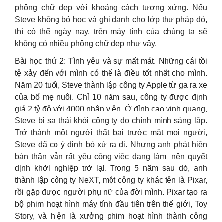
phông chữ đẹp với khoảng cách tương xứng. Nếu
Steve không bỏ học và ghi danh cho lớp thư pháp đó,
thì có thể ngày nay, trên máy tính của chúng ta sẽ
không có nhiều phông chữ đẹp như vậy.
Bài học thứ 2: Tình yêu và sự mất mát. Những cái tồi
tệ xảy đến với mình có thể là điều tốt nhất cho mình.
Năm 20 tuổi, Steve thành lập công ty Apple từ ga ra xe
của bố mẹ nuôi. Chỉ 10 năm sau, công ty được định
giá 2 tỷ đô với 4000 nhân viên. Ở đỉnh cao vinh quang,
Steve bị sa thải khỏi công ty do chính mình sáng lập.
Trở thành một người thất bại trước mặt mọi người,
Steve đã có ý định bỏ xứ ra đi. Nhưng anh phát hiện
bản thân vẫn rất yêu công việc đang làm, nên quyết
định khởi nghiệp trở lại. Trong 5 năm sau đó, anh
thành lập công ty NeXT, một công ty khác tên là Pixar,
rồi gặp được người phụ nữ của đời mình. Pixar tạo ra
bộ phim hoạt hình máy tính đầu tiên trên thế giới, Toy
Story, và hiện là xưởng phim hoạt hình thành công