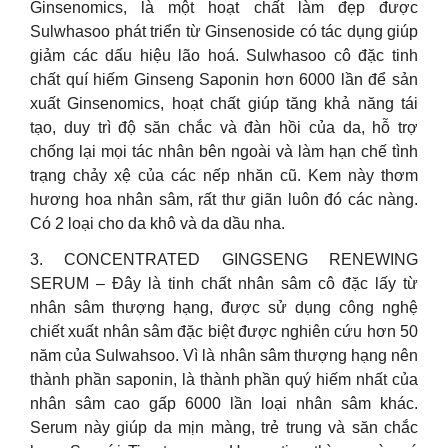
Ginsenomics, là một hoạt chất làm đẹp được
Sulwhasoo phát triển từ Ginsenoside có tác dụng giúp
giảm các dấu hiệu lão hoá. Sulwhasoo cô đặc tinh
chất quí hiếm Ginseng Saponin hơn 6000 lần để sản
xuất Ginsenomics, hoạt chất giúp tăng khả năng tái
tạo, duy trì độ săn chắc và đàn hồi của da, hỗ trợ
chống lại mọi tác nhân bên ngoài và làm hạn chế tình
trạng chảy xệ của các nếp nhăn cũ. Kem này thơm
hương hoa nhân sâm, rất thư giãn luôn đó các nàng.
Có 2 loại cho da khô và da dầu nha.
3. CONCENTRATED GINGSENG RENEWING
SERUM – Đây là tinh chất nhân sâm cô đặc lấy từ
nhân sâm thượng hạng, được sử dụng công nghệ
chiết xuất nhân sâm đặc biệt được nghiên cứu hơn 50
năm của Sulwahsoo. Vì là nhân sâm thượng hạng nên
thành phần saponin, là thành phần quý hiếm nhất của
nhân sâm cao gấp 6000 lần loại nhân sâm khác.
Serum này giúp da mịn màng, trẻ trung và săn chắc