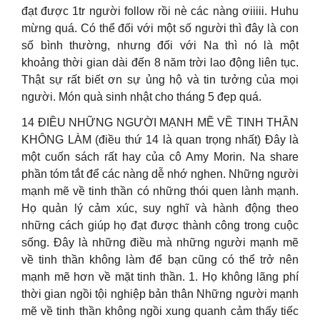
đạt được 1tr người follow rồi nè các nàng ơiiiii. Huhu
mừng quá. Có thể đối với một số người thì đây là con
số bình thường, nhưng đối với Na thì nó là một
khoảng thời gian dài đến 8 năm trời lao động liên tục.
Thật sự rất biết ơn sự ủng hộ và tin tưởng của mọi
người. Món quà sinh nhật cho tháng 5 đẹp quá.
14 ĐIỀU NHỮNG NGƯỜI MẠNH MẼ VỀ TINH THẦN
KHÔNG LÀM (điều thứ 14 là quan trọng nhất) Đây là
một cuốn sách rất hay của cô Amy Morin. Na share
phần tóm tắt để các nàng dễ nhớ nghen. Những người
mạnh mẽ về tinh thần có những thói quen lành mạnh.
Họ quản lý cảm xúc, suy nghĩ và hành động theo
những cách giúp họ đạt được thành công trong cuộc
sống. Đây là những điều mà những người mạnh mẽ
về tinh thần không làm để bạn cũng có thể trở nên
mạnh mẽ hơn về mặt tinh thần. 1. Họ không lãng phí
thời gian ngồi tội nghiệp bản thân Những người mạnh
mẽ về tinh thần không ngồi xung quanh cảm thấy tiếc