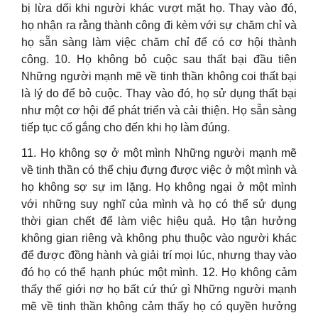
bị lừa dối khi người khác vượt mặt họ. Thay vào đó,
họ nhận ra rằng thành công đi kèm với sự chăm chỉ và
họ sẵn sàng làm việc chăm chỉ để có cơ hội thành
công. 10. Họ không bỏ cuộc sau thất bại đầu tiên
Những người mạnh mẽ về tinh thần không coi thất bại
là lý do để bỏ cuộc. Thay vào đó, họ sử dụng thất bại
như một cơ hội để phát triển và cải thiện. Họ sẵn sàng
tiếp tục cố gắng cho đến khi họ làm đúng.
11. Họ không sợ ở một mình Những người mạnh mẽ
về tinh thần có thể chịu đựng được việc ở một mình và
họ không sợ sự im lặng. Họ không ngại ở một mình
với những suy nghĩ của mình và họ có thể sử dụng
thời gian chết để làm việc hiệu quả. Họ tận hưởng
không gian riêng và không phụ thuộc vào người khác
để được đồng hành và giải trí mọi lúc, nhưng thay vào
đó họ có thể hạnh phúc một mình. 12. Họ không cảm
thấy thế giới nợ họ bất cứ thứ gì Những người mạnh
mẽ về tinh thần không cảm thấy họ có quyền hưởng