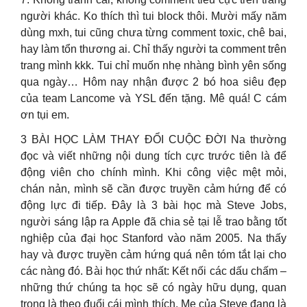
người khác. Ko thích thì tui block thôi. Mười mấy năm
dùng mxh, tui cũng chưa từng comment toxic, chê bai,
hay làm tổn thương ai. Chỉ thấy người ta comment trên
trang mình kkk. Tui chỉ muốn nhẹ nhàng bình yên sống
qua ngày… Hôm nay nhận được 2 bó hoa siêu đẹp
của team Lancome và YSL đến tặng. Mê quá! C cám
ơn tụi em.
3 BÀI HỌC LÀM THAY ĐỔI CUỘC ĐỜI Na thường
đọc và viết những nội dung tích cực trước tiên là để
động viên cho chính mình. Khi công việc mệt mỏi,
chán nản, mình sẽ cần được truyền cảm hứng để có
động lực đi tiếp. Đây là 3 bài học mà Steve Jobs,
người sáng lập ra Apple đã chia sẻ tại lễ trao bằng tốt
nghiệp của đại học Stanford vào năm 2005. Na thấy
hay và được truyền cảm hứng quá nên tóm tắt lại cho
các nàng đó. Bài học thứ nhất: Kết nối các dấu chấm –
những thứ chúng ta học sẽ có ngày hữu dụng, quan
trọng là theo đuổi cái mình thích. Mẹ của Steve đang là