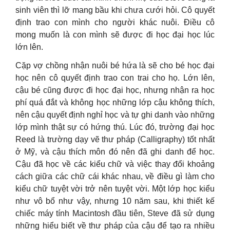
sinh viên thì lỡ mang bầu khi chưa cưới hỏi. Cô quyết
định trao con mình cho người khác nuôi. Điều cô
mong muốn là con mình sẽ được đi học đại học lúc
lớn lên.
Cặp vợ chồng nhận nuôi bé hứa là sẽ cho bé học đại
học nên cô quyết định trao con trai cho họ. Lớn lên,
cậu bé cũng được đi học đại học, nhưng nhận ra học
phí quá đắt và không học những lớp cậu không thích,
nên cậu quyết định nghỉ học và tự ghi danh vào những
lớp mình thật sự có hứng thú. Lúc đó, trường đại học
Reed là trường dạy vẽ thư pháp (Calligraphy) tốt nhất
ở Mỹ, và cậu thích môn đó nên đã ghi danh để học.
Cậu đã học về các kiểu chữ và việc thay đổi khoảng
cách giữa các chữ cái khác nhau, về điều gì làm cho
kiểu chữ tuyệt vời trở nên tuyệt vời. Một lớp học kiểu
như vô bổ như vậy, nhưng 10 năm sau, khi thiết kế
chiếc máy tính Macintosh đầu tiên, Steve đã sử dụng
những hiểu biết về thư pháp của cậu để tạo ra nhiều