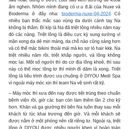
ẩm nghen. Nhóm mình đang có ư.u đ.ãi của Nuxe và
Bioderma ở đây nha:
bioderma-nuxe-04-2024
Có
nhiều bạn thắc mắc sao vùng da dưới cánh tay Na
không bị thâm. Bí kíp là Na đã triệt lông nhiều năm nay
đó các nàng. Triệt lông là điều cực kỳ sung sướng vì
mần xong da dẻ mịn màng, da chỗ nào cũng sáng hơn
và có thể mặc bikini thoải mái mà ko sợ ló hair kkk. Na
triệt nhiều năm rồi, triệt khắp người, và lông không
mọc lại. Một số người thì do cơ địa lông khoẻ, thì sau
này có thể mọc lông tơ thì mình đi dặm là xong. Triệt
lông là liệu trình được ưa chuộng ở DIYOU Medi Spa
vì ngoài máy móc xịn thì team Na vệ sinh rất kỹ.
– Máy móc thì xưa đến nay được tiệt trùng theo chuẩn
bệnh viện rồi, giờ các bạn còn làm thêm lần 2 cho kỹ
hơn. Khăn và ga giường thì bên Na luôn thay sau mỗi
khách từ lúc khai trương đến giờ. Và mỗi khách sẽ
được nằm ở một phòng nên rất riêng tư. Ngoài ra, triệt
lông ở DIYOU được nhiều người khen vì hoàn toàn