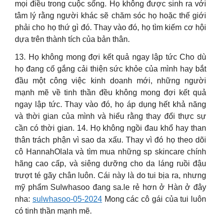
mọi điều trong cuộc sống. Họ không được sinh ra với
tâm lý rằng người khác sẽ chăm sóc họ hoặc thế giới
phải cho họ thứ gì đó. Thay vào đó, họ tìm kiếm cơ hội
dựa trên thành tích của bản thân.
13. Họ không mong đợi kết quả ngay lập tức Cho dù
họ đang cố gắng cải thiện sức khỏe của mình hay bắt
đầu một công việc kinh doanh mới, những người
mạnh mẽ về tinh thần đều không mong đợi kết quả
ngay lập tức. Thay vào đó, họ áp dụng hết khả năng
và thời gian của mình và hiểu rằng thay đổi thực sự
cần có thời gian. 14. Họ không ngồi đau khổ hay than
thân trách phận vì sao da xấu. Thay vì đó họ theo dõi
cô HannahOlala và tìm mua những sp skincare chính
hãng cao cấp, và siêng dưỡng cho da láng ruồi đậu
trượt té gãy chân luôn. Cái này là do tui bịa ra, nhưng
mỹ phẩm Sulwhasoo đang sa.le rẻ hơn ở Hàn ở đây
nha:
sulwhasoo-05-2024
Mong các cô gái của tui luôn
có tinh thần mạnh mẽ.