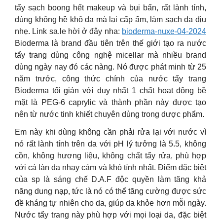
tẩy sạch boong hết makeup và bụi bẩn, rất lành tính,
dùng không hề khô da mà lại cấp ẩm, làm sạch da dịu
nhẹ. Link sa.le hời ở đây nha:
bioderma-nuxe-04-2024
Bioderma là brand đầu tiên trên thế giới tạo ra nước
tẩy trang dùng công nghệ micellar mà nhiều brand
dùng ngày nay đó các nàng. Nó được phát minh từ 25
năm trước, công thức chính của nước tẩy trang
Bioderma tối giản với duy nhất 1 chất hoạt động bề
mặt là PEG-6 caprylic và thành phần này được tạo
nên từ nước tinh khiết chuyên dùng trong dược phẩm.
Em này khi dùng không cần phải rửa lại với nước vì
nó rất lành tính trên da với pH lý tưởng là 5.5, không
cồn, không hương liệu, không chất tẩy rửa, phù hợp
với cả làn da nhạy cảm và khó tính nhất. Điểm đặc biệt
của sp là sáng chế D.A.F độc quyền làm tăng khả
năng dung nạp, tức là nó có thể tăng cường được sức
đề kháng tự nhiên cho da, giúp da khỏe hơn mỗi ngày.
Nước tẩy trang này phù hợp với mọi loại da, đặc biệt