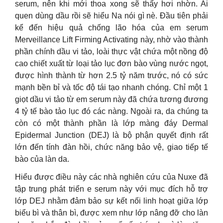
serum, nên khi mới thoa xong sẽ thấy hơi nhờn. Ai
quen dùng dầu rồi sẽ hiểu Na nói gì nè. Đầu tiên phải
kể đến hiệu quả chống lão hóa của em serum
Merveillance Lift Firming Activating này, nhờ vào thành
phần chính dầu vi tảo, loài thực vật chứa một nồng độ
cao chiết xuất từ loại tảo lục đơn bào vùng nước ngọt,
được hình thành từ hơn 2.5 tỷ năm trước, nó có sức
mạnh bền bỉ và tốc độ tái tạo nhanh chóng. Chỉ một 1
giọt dầu vi tảo từ em serum này đã chứa tương đương
4 tỷ tế bào tảo lục đó các nàng. Ngoài ra, da chúng ta
còn có một thành phần là lớp màng đáy Dermal
Epidermal Junction (DEJ) là bộ phận quyết định rất
lớn đến tính đàn hồi, chức năng bảo vệ, giao tiếp tế
bào của làn da.
Hiểu được điều này các nhà nghiên cứu của Nuxe đã
tập trung phát triển e serum này với mục đích hỗ trợ
lớp DEJ nhằm đảm bảo sự kết nối linh hoạt giữa lớp
biểu bì và thân bì, được xem như lớp nâng đỡ cho làn