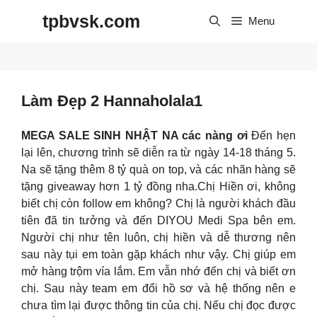
Skip
tpbvsk.com
to
Menu
content
Làm Đẹp 2 Hannaholala1
MEGA SALE SINH NHẬT NA các nàng ơi
Đến hẹn
lại lên, chương trình sẽ diễn ra từ ngày 14-18 tháng 5.
Na sẽ tặng thêm 8 tỷ quà on top, và các nhãn hàng sẽ
tặng giveaway hơn 1 tỷ đồng nha.Chị Hiền ơi, không
biết chị còn follow em không? Chị là người khách đầu
tiên đã tin tưởng và đến DIYOU Medi Spa bên em.
Người chị như tên luôn, chị hiền và dễ thương nên
sau này tụi em toàn gặp khách như vậy. Chị giúp em
mở hàng trộm vía lắm. Em vẫn nhớ đến chị và biết ơn
chị. Sau này team em đổi hồ sơ và hệ thống nên e
chưa tìm lại được thông tin của chị. Nếu chị đọc được