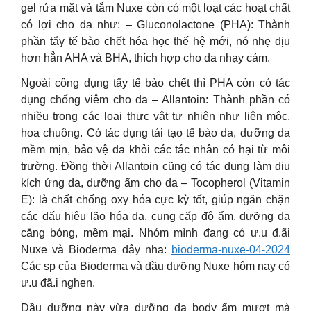
gel rửa mặt và tắm Nuxe còn có một loạt các hoạt chất
có lợi cho da như: – Gluconolactone (PHA): Thành
phần tẩy tế bào chết hóa học thế hệ mới, nó nhẹ dịu
hơn hẳn AHA và BHA, thích hợp cho da nhạy cảm.
Ngoài công dụng tẩy tế bào chết thì PHA còn có tác
dụng chống viêm cho da – Allantoin: Thành phần có
nhiều trong các loại thực vật tự nhiên như liên mộc,
hoa chuông. Có tác dụng tái tạo tế bào da, dưỡng da
mềm mịn, bảo vệ da khỏi các tác nhân có hại từ môi
trường. Đồng thời Allantoin cũng có tác dụng làm dịu
kích ứng da, dưỡng ẩm cho da – Tocopherol (Vitamin
E): là chất chống oxy hóa cực kỳ tốt, giúp ngăn chặn
các dấu hiệu lão hóa da, cung cấp độ ẩm, dưỡng da
căng bóng, mềm mại. Nhóm mình đang có ư.u đ.ãi
Nuxe và Bioderma đây nha:
bioderma-nuxe-04-2024
Các sp của Bioderma và dầu dưỡng Nuxe hôm nay có
ư.u đã.i nghen.
Dầu dưỡng này vừa dưỡng da body ẩm mượt mà