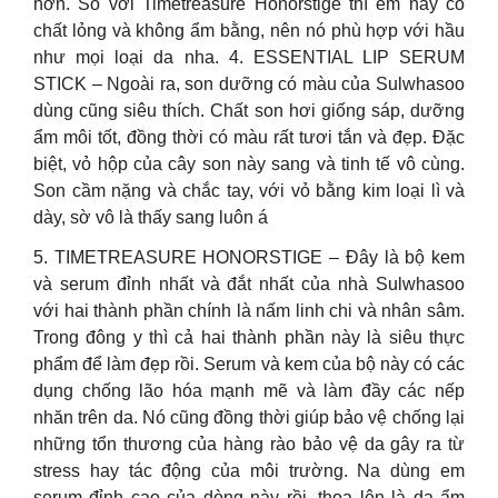
hơn. So với Timetreasure Honorstige thì em này có
chất lỏng và không ẩm bằng, nên nó phù hợp với hầu
như mọi loại da nha. 4. ESSENTIAL LIP SERUM
STICK – Ngoài ra, son dưỡng có màu của Sulwhasoo
dùng cũng siêu thích. Chất son hơi giống sáp, dưỡng
ẩm môi tốt, đồng thời có màu rất tươi tắn và đẹp. Đặc
biệt, vỏ hộp của cây son này sang và tinh tế vô cùng.
Son cầm nặng và chắc tay, với vỏ bằng kim loại lì và
dày, sờ vô là thấy sang luôn á
5. TIMETREASURE HONORSTIGE – Đây là bộ kem
và serum đỉnh nhất và đắt nhất của nhà Sulwhasoo
với hai thành phần chính là nấm linh chi và nhân sâm.
Trong đông y thì cả hai thành phần này là siêu thực
phẩm để làm đẹp rồi. Serum và kem của bộ này có các
dụng chống lão hóa mạnh mẽ và làm đầy các nếp
nhăn trên da. Nó cũng đồng thời giúp bảo vệ chống lại
những tổn thương của hàng rào bảo vệ da gây ra từ
stress hay tác động của môi trường. Na dùng em
serum đỉnh cao của dòng này rồi, thoa lên là da ẩm