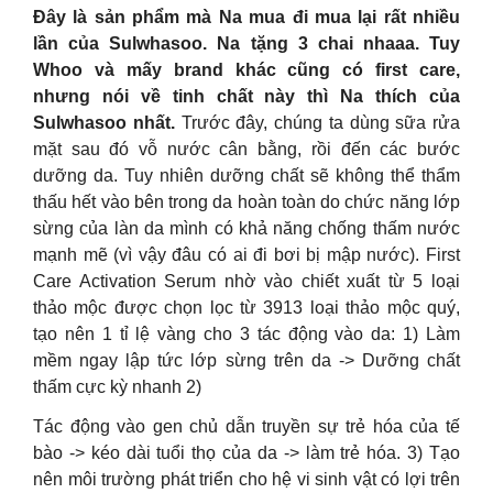
Đây là sản phẩm mà Na mua đi mua lại rất nhiều
lần của Sulwhasoo. Na tặng 3 chai nhaaa. Tuy
Whoo và mấy brand khác cũng có first care,
nhưng nói về tinh chất này thì Na thích của
Sulwhasoo nhất.
Trước đây, chúng ta dùng sữa rửa
mặt sau đó vỗ nước cân bằng, rồi đến các bước
dưỡng da. Tuy nhiên dưỡng chất sẽ không thể thẩm
thấu hết vào bên trong da hoàn toàn do chức năng lớp
sừng của làn da mình có khả năng chống thấm nước
mạnh mẽ (vì vậy đâu có ai đi bơi bị mập nước). First
Care Activation Serum nhờ vào chiết xuất từ 5 loại
thảo mộc được chọn lọc từ 3913 loại thảo mộc quý,
tạo nên 1 tỉ lệ vàng cho 3 tác động vào da: 1) Làm
mềm ngay lập tức lớp sừng trên da -> Dưỡng chất
thấm cực kỳ nhanh 2)
Tác động vào gen chủ dẫn truyền sự trẻ hóa của tế
bào -> kéo dài tuổi thọ của da -> làm trẻ hóa. 3) Tạo
nên môi trường phát triển cho hệ vi sinh vật có lợi trên