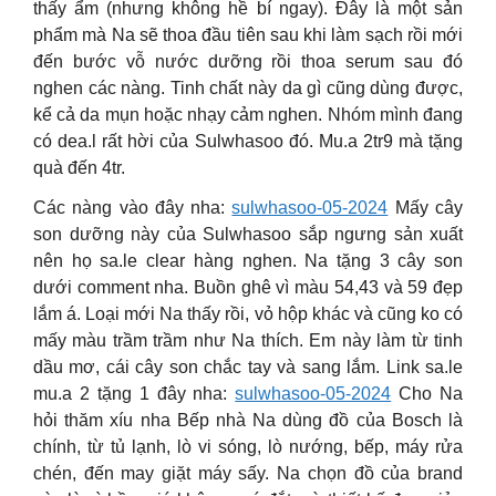
thấy ẩm (nhưng không hề bí ngay). Đây là một sản
phẩm mà Na sẽ thoa đầu tiên sau khi làm sạch rồi mới
đến bước vỗ nước dưỡng rồi thoa serum sau đó
nghen các nàng. Tinh chất này da gì cũng dùng được,
kể cả da mụn hoặc nhạy cảm nghen. Nhóm mình đang
có dea.l rất hời của Sulwhasoo đó. Mu.a 2tr9 mà tặng
quà đến 4tr.
Các nàng vào đây nha:
sulwhasoo-05-2024
Mấy cây
son dưỡng này của Sulwhasoo sắp ngưng sản xuất
nên họ sa.le clear hàng nghen. Na tặng 3 cây son
dưới comment nha. Buồn ghê vì màu 54,43 và 59 đẹp
lắm á. Loại mới Na thấy rồi, vỏ hộp khác và cũng ko có
mấy màu trầm trầm như Na thích. Em này làm từ tinh
dầu mơ, cái cây son chắc tay và sang lắm. Link sa.le
mu.a 2 tặng 1 đây nha:
sulwhasoo-05-2024
Cho Na
hỏi thăm xíu nha Bếp nhà Na dùng đồ của Bosch là
chính, từ tủ lạnh, lò vi sóng, lò nướng, bếp, máy rửa
chén, đến may giặt máy sấy. Na chọn đồ của brand