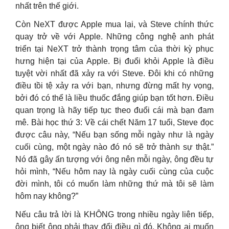
nhất trên thế giới.
Còn NeXT được Apple mua lại, và Steve chính thức
quay trở về với Apple. Những công nghệ anh phát
triển tại NeXT trở thành trọng tâm của thời kỳ phục
hưng hiện tại của Apple. Bị đuổi khỏi Apple là điều
tuyệt vời nhất đã xảy ra với Steve. Đôi khi có những
điều tồi tệ xảy ra với bạn, nhưng đừng mất hy vọng,
bởi đó có thể là liều thuốc đắng giúp bạn tốt hơn. Điều
quan trọng là hãy tiếp tục theo đuổi cái mà bạn đam
mê. Bài học thứ 3: Về cái chết Năm 17 tuổi, Steve đọc
được câu này, “Nếu bạn sống mỗi ngày như là ngày
cuối cùng, một ngày nào đó nó sẽ trở thành sự thật.”
Nó đã gây ấn tượng với ông nên mỗi ngày, ông đều tự
hỏi mình, “Nếu hôm nay là ngày cuối cùng của cuộc
đời mình, tôi có muốn làm những thứ mà tôi sẽ làm
hôm nay không?”
Nếu câu trả lời là KHÔNG trong nhiều ngày liên tiếp,
ông biết ông phải thay đổi điều gì đó. Không ai muốn