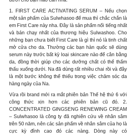
1. FIRST CARE ACTIVATING SERUM – Nếu chọn
một sản phẩm của Sulwhasoo để mua thì chắc chắn là
em First Care này nha. Đây là sản phẩm nổi tiếng nhất
và bán chạy nhất của thương hiệu Sulwashoo. Cho
những bạn chưa biết First Care là gì thì nó là tinh chất
mở cửa cho da. Thường các bạn hàn quốc sẽ dùng
serum này trước bất kỳ loại skincare nào để cân bằng
da, đồng thời giúp cho các dưỡng chất có thể thẩm
thấu xuống dưới. Na đã dùng rất nhiều chai rồi và đây
là một bước không thể thiếu trong việc chăm sóc da
hàng ngày của Na.
Vừa rồi brand mới ra mắt phiên bản Thế hệ thứ 6 với
công thức xịn hơn các phiên bản cũ đó. 2.
CONCENTRATED GINGSENG RENEWING CREAM
– Sulwhasoo là công ty đã nghiên cứu về nhân sâm
trên 50 năm, nên các sản phẩm về nhân sâm của họ là
cực kỳ đỉnh cao đó các nàng. Dòng này có