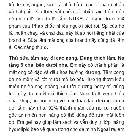
trà, lưu ly, argan, sơn trà nhật bản, macca, hạnh nhân
và hạt phỉ. Dầu thực vật chứa rất nhiều axit béo, nên
nó giúp giữ ẩm da tốt lắm. NUXE là brand dược mỹ
phẩm của Pháp chắc nhiều người biết rồi. Sp của họ
là thuần chay, và chai dầu này là sp nổi tiếng nhất của
brand á. Sữa tắm mật ong của brand nãy cũng đã lắm
á. Các nàng thử đ.
Thử sữa tắm này đi các nàng. Dùng thích lắm. Na
tặng 5 chai bên dưới nha.
Em này có thành phần là
mật ong cô đặc và dầu hoa hướng dương. Tắm xong
da nó mềm và rất mướt mà ko bết. Hương thơm kiểu
thiên nhiên nhẹ nhàng. Ai lười dưỡng body thì dùng
loại này da mướt mát thích lắm. Nuxe là thương hiệu
của Pháp, họ nổi tiếng với các loại dầu dưỡng và cả
gel tắm này nha. 92% thành phần của nó có nguồn
gốc tự nhiên nên nàng có thể dùng để rửa mặt luôn
đó. Em gel này giúp làm sạch và vẫn duy trì lớp màng
hydrolipid bảo vệ quan trọng cho da mình Ngoài ra, em