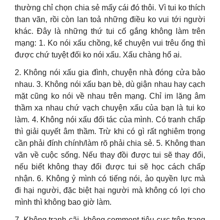
thường chỉ chọn chia sẻ mấy cái đó thôi. Vì tui ko thích
than vãn, rồi còn lan toả những điều ko vui tới người
khác. Đây là những thứ tui cố gắng không làm trên
mạng: 1. Ko nói xấu chồng, kể chuyện vui trêu ổng thì
được chứ tuyệt đối ko nói xấu. Xấu chàng hổ ai.
2. Không nói xấu gia đình, chuyện nhà đóng cửa bảo
nhau. 3. Không nói xấu bạn bè, dù giận nhau hay cạch
mặt cũng ko nói về nhau trên mạng. Chỉ im lặng âm
thầm xa nhau chứ vạch chuyện xấu của bạn là tui ko
làm. 4. Không nói xấu đối tác của mình. Có tranh chấp
thì giải quyết âm thầm. Trừ khi có gì rất nghiêm trọng
cần phải đính chính/làm rõ phải chia sẻ. 5. Không than
vãn về cuộc sống. Nếu thay đồi được tui sẽ thay đổi,
nếu biết không thay đổi được tui sẽ học cách chấp
nhận. 6. Không ỷ mình có tiếng nói, ảo quyền lực mà
đi hại người, đặc biệt hại người mà không có lợi cho
mình thì không bao giờ làm.
7. Không tranh cãi, không comment tiêu cực trên trang