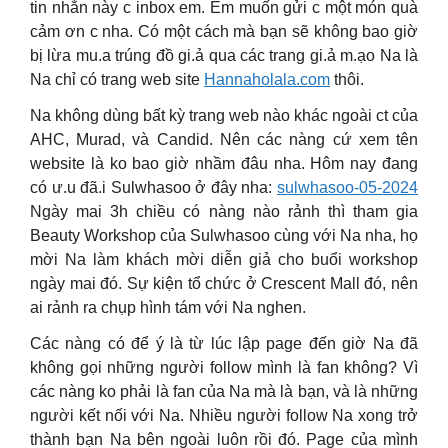
tin nhắn này c inbox em. Em muốn gửi c một món quà
cảm ơn c nha. Có một cách mà bạn sẽ không bao giờ
bị lừa mu.a trúng đồ gi.ả qua các trang gi.ả m.ạo Na là
Na chỉ có trang web site
Hannaholala.com
thôi.
Na không dùng bất kỳ trang web nào khác ngoài ct của
AHC, Murad, và Candid. Nên các nàng cứ xem tên
website là ko bao giờ nhầm đâu nha. Hôm nay đang
có ư.u đã.i Sulwhasoo ở đây nha:
sulwhasoo-05-2024
Ngày mai 3h chiều có nàng nào rảnh thì tham gia
Beauty Workshop của Sulwhasoo cùng với Na nha, họ
mời Na làm khách mời diễn giả cho buổi workshop
ngày mai đó. Sự kiện tổ chức ở Crescent Mall đó, nên
ai rảnh ra chụp hình tám với Na nghen.
Các nàng có để ý là từ lúc lập page đến giờ Na đã
không gọi những người follow mình là fan không? Vì
các nàng ko phải là fan của Na mà là bạn, và là những
người kết nối với Na. Nhiều người follow Na xong trở
thành bạn Na bên ngoài luôn rồi đó. Page của mình