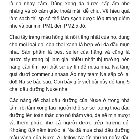
là da nhạy cảm. Dùng xong da được cấp ẩm nhẹ
nhàng và có cảm giác thoải mái, dễ chịu. Về hiệu quả
làm sạch thì sp có thể làm sạch được lớp trang điểm
nhẹ và bụi mịn PM1 đến PM2.5 đó.
Chai tẩy trang màu hồng là nổi tiếng nhất của họ, dùng
cho mọi loại da, còn chai xanh là hợp với da dầu mụn
nha. Sản phẩm là best seller của hãng và cũng là
nước tẩy trang bị làm giả nhiều nhất thị trường nên
nàng cần tìm nơi thật sự uy tín để m.ua nha. Na tặng
quà dưới commen.t nhaaa Áo này team Na sắp có lại
đó!! Na sẽ báo sau. Con bây giờ viết bài này để tặng 5
chai dầu dưỡng Nuxe nha.
Các nàng để chai dầu dưỡng của Nuxe ở trong nhà
tắm, rồi tắm xong lau người khô sơ sơ, xong thoa dầu
dưỡng lên toàn thân cho nó thấm vào, da sẽ mịn mượt
và thơm phức như cả người được ướp hương đó.
Khoảng 8,9 năm trước là Na đã mua chai dầu dưỡng
màu vàng của Nuxe. Ai follow Na từ những ngày đầu