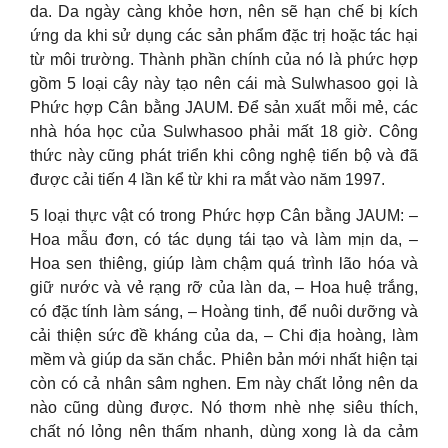
da. Da ngày càng khỏe hơn, nên sẽ hạn chế bị kích
ứng da khi sử dụng các sản phẩm đặc trị hoặc tác hại
từ môi trường. Thành phần chính của nó là phức hợp
gồm 5 loại cây này tạo nên cái mà Sulwhasoo gọi là
Phức hợp Cân bằng JAUM. Để sản xuất mỗi mẻ, các
nhà hóa học của Sulwhasoo phải mất 18 giờ. Công
thức này cũng phát triển khi công nghệ tiến bộ và đã
được cải tiến 4 lần kể từ khi ra mắt vào năm 1997.
5 loại thực vật có trong Phức hợp Cân bằng JAUM: –
Hoa mẫu đơn, có tác dụng tái tạo và làm mịn da, –
Hoa sen thiêng, giúp làm chậm quá trình lão hóa và
giữ nước và vẻ rạng rỡ của làn da, – Hoa huệ trắng,
có đặc tính làm sáng, – Hoàng tinh, để nuôi dưỡng và
cải thiện sức đề kháng của da, – Chi địa hoàng, làm
mềm và giúp da săn chắc. Phiên bản mới nhất hiện tại
còn có cả nhân sâm nghen. Em này chất lỏng nên da
nào cũng dùng được. Nó thơm nhè nhẹ siêu thích,
chất nó lỏng nên thấm nhanh, dùng xong là da cảm