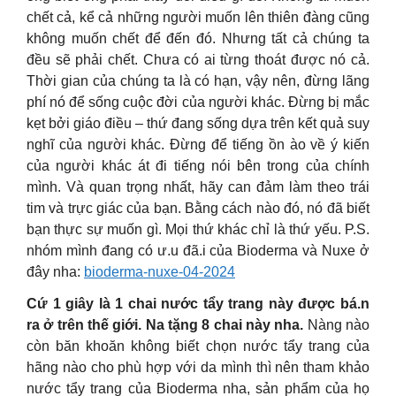
chết cả, kể cả những người muốn lên thiên đàng cũng
không muốn chết để đến đó. Nhưng tất cả chúng ta
đều sẽ phải chết. Chưa có ai từng thoát được nó cả.
Thời gian của chúng ta là có hạn, vậy nên, đừng lãng
phí nó để sống cuộc đời của người khác. Đừng bị mắc
kẹt bởi giáo điều – thứ đang sống dựa trên kết quả suy
nghĩ của người khác. Đừng để tiếng ồn ào về ý kiến
của người khác át đi tiếng nói bên trong của chính
mình. Và quan trọng nhất, hãy can đảm làm theo trái
tim và trực giác của bạn. Bằng cách nào đó, nó đã biết
bạn thực sự muốn gì. Mọi thứ khác chỉ là thứ yếu. P.S.
nhóm mình đang có ư.u đã.i của Bioderma và Nuxe ở
đây nha:
bioderma-nuxe-04-2024
Cứ 1 giây là 1 chai nước tẩy trang này được bá.n
ra ở trên thế giới. Na tặng 8 chai này nha.
Nàng nào
còn băn khoăn không biết chọn nước tẩy trang của
hãng nào cho phù hợp với da mình thì nên tham khảo
nước tẩy trang của Bioderma nha, sản phẩm của họ