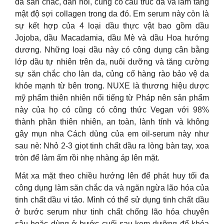
da săn chắc, đàn hồi, củng cố cấu trúc da và làm tăng
mật độ sợi collagen trong da đó. Em serum này còn là
sự kết hợp của 4 loại dầu thực vật bao gồm dầu
Jojoba, dầu Macadamia, dầu Mè và dầu Hoa hướng
dương. Những loại dầu này có công dụng cân bằng
lớp dầu tự nhiên trên da, nuôi dưỡng và tăng cường
sự săn chắc cho làn da, củng cố hàng rào bảo vệ da
khỏe mạnh từ bên trong. NUXE là thương hiệu dược
mỹ phẩm thiên nhiên nổi tiếng từ Pháp nên sản phẩm
này của họ có cũng có công thức Vegan với 98%
thành phần thiên nhiên, an toàn, lành tính và không
gây mụn nha Cách dùng của em oil-serum này như
sau nè: Nhỏ 2-3 giọt tinh chất dầu ra lòng bàn tay, xoa
tròn để làm ấm rồi nhẹ nhàng áp lên mặt.
Mát xa mặt theo chiều hướng lên để phát huy tối đa
công dụng làm săn chắc da và ngăn ngừa lão hóa của
tinh chất dầu vi tảo. Mình có thể sử dụng tinh chất dầu
ở bước serum như tinh chất chống lão hóa chuyên
sâu hoặc dùng ở bước cuối sau kem dưỡng để khóa