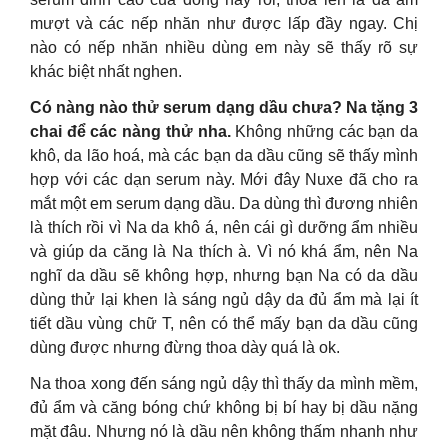
mượt và các nếp nhăn như được lấp đầy ngay. Chị
nào có nếp nhăn nhiều dùng em này sẽ thấy rõ sự
khác biệt nhất nghen.
Có nàng nào thử serum dạng dầu chưa? Na tặng 3
chai để các nàng thử nha.
Không những các bạn da
khô, da lão hoá, mà các bạn da dầu cũng sẽ thấy mình
hợp với các dạn serum này. Mới đây Nuxe đã cho ra
mắt một em serum dạng dầu. Da dùng thì đương nhiên
là thích rồi vì Na da khô á, nên cái gì dưỡng ẩm nhiều
và giúp da căng là Na thích à. Vì nó khá ẩm, nên Na
nghĩ da dầu sẽ không hợp, nhưng bạn Na có da dầu
dùng thử lại khen là sáng ngủ dậy da đủ ẩm mà lại ít
tiết dầu vùng chữ T, nên có thể mấy bạn da dầu cũng
dùng được nhưng đừng thoa dày quá là ok.
Na thoa xong đến sáng ngủ dậy thì thấy da mình mềm,
đủ ẩm và căng bóng chứ không bị bí hay bị dầu nặng
mặt đâu. Nhưng nó là dầu nên không thấm nhanh như