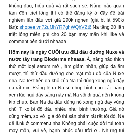
không đau, hiệu quả và rất sạch sẽ. Nàng nào quan
tâm đến triệt lông thì có thể đăng ký ở đây để trải
nghiệm lần đầu với giá 290k nghen (giá bt là 590k/
lần):
shopee.vn?2ufJhYR7ghWQhVZt6
Na tặng 20 lần
triệt lông miễn phí cho 20 bạn may mắn khi like và
comment bên dưới nhaaaa
Hôm nay là ngày CUỐI ư.u đã.i dầu duỡng Nuxe và
nước tẩy trang Bioderma nhaaaa.
À, nàng nào thích
thử một loại serum mới, làm giảm nhăn, giúp da ẩm
mượt, thì thử dầu dưỡng cho mặt màu đỏ của Nuxe
nha. Na test trên da khô của Na thì dùng xong ngủ dậy
da rất mịn. Đáng lẽ ra Na sẽ chụp hình cho các nàng
xem lúc ngủ dậy sáng này mà Na vội đi quá nên không
kịp chụp. Bạn Na da dầu dùng nó xong ngủ dậy vùng
chữ T ko bị đổ dầu nhiều như bình thường. Giá nó
cũng mềm, so với giá đó thì sản phẩm rất rất tốt đó. Na
để li.nk ở commen.t nha Không phải cuộc đời tui toàn
may mắn, vui vẻ, hạnh phúc đâu trời ơi. Nhưng tui