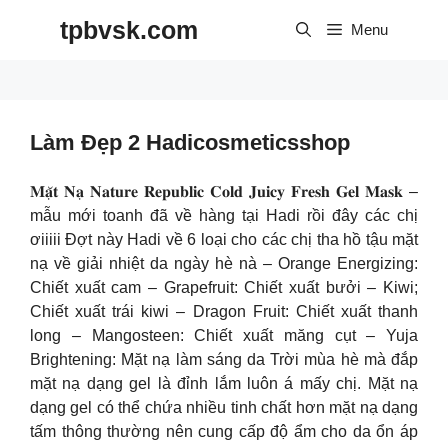
Skip
tpbvsk.com
to
Menu
content
Làm Đẹp 2 Hadicosmeticsshop
𝐌𝐚̣̆𝐭 𝐍𝐚̣ 𝐍𝐚𝐭𝐮𝐫𝐞 𝐑𝐞𝐩𝐮𝐛𝐥𝐢𝐜 𝐂𝐨𝐥𝐝 𝐉𝐮𝐢𝐜𝐲 𝐅𝐫𝐞𝐬𝐡 𝐆𝐞𝐥 𝐌𝐚𝐬𝐤 –
mẫu mới toanh đã về hàng tại Hadi rồi đây các chị
ơiiiii Đợt này Hadi về 6 loại cho các chị tha hồ tậu mặt
nạ về giải nhiệt da ngày hè nà – Orange Energizing:
Chiết xuất cam – Grapefruit: Chiết xuất bưởi – Kiwi;
Chiết xuất trái kiwi – Dragon Fruit: Chiết xuất thanh
long – Mangosteen: Chiết xuất măng cụt – Yuja
Brightening: Mặt nạ làm sáng da Trời mùa hè mà đắp
mặt nạ dạng gel là đỉnh lắm luôn á mấy chị. Mặt nạ
dạng gel có thể chứa nhiều tinh chất hơn mặt nạ dạng
tấm thông thường nên cung cấp độ ẩm cho da ổn áp