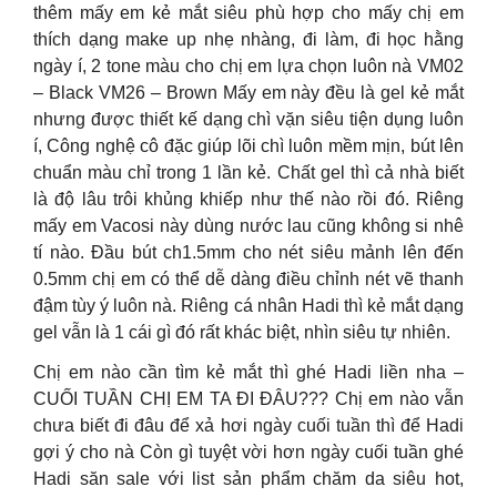
thêm mấy em kẻ mắt siêu phù hợp cho mấy chị em
thích dạng make up nhẹ nhàng, đi làm, đi học hằng
ngày í, 2 tone màu cho chị em lựa chọn luôn nà VM02
– Black VM26 – Brown Mấy em này đều là gel kẻ mắt
nhưng được thiết kế dạng chì vặn siêu tiện dụng luôn
í, Công nghệ cô đặc giúp lõi chì luôn mềm mịn, bút lên
chuẩn màu chỉ trong 1 lần kẻ. Chất gel thì cả nhà biết
là độ lâu trôi khủng khiếp như thế nào rồi đó. Riêng
mấy em Vacosi này dùng nước lau cũng không si nhê
tí nào. Đầu bút ch1.5mm cho nét siêu mảnh lên đến
0.5mm chị em có thể dễ dàng điều chỉnh nét vẽ thanh
đậm tùy ý luôn nà. Riêng cá nhân Hadi thì kẻ mắt dạng
gel vẫn là 1 cái gì đó rất khác biệt, nhìn siêu tự nhiên.
Chị em nào cần tìm kẻ mắt thì ghé Hadi liền nha –
CUỐI TUẦN CHỊ EM TA ĐI ĐÂU??? Chị em nào vẫn
chưa biết đi đâu để xả hơi ngày cuối tuần thì để Hadi
gợi ý cho nà Còn gì tuyệt vời hơn ngày cuối tuần ghé
Hadi săn sale với list sản phẩm chăm da siêu hot,