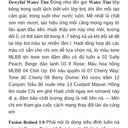
𝐃𝐞𝐰𝐲𝐟𝐮𝐥 𝐖𝐚𝐭𝐞𝐫 𝐓𝐢𝐧𝐭 Đúng như tên gọi 𝐖𝐚𝐭𝐞𝐫 𝐓𝐢𝐧𝐭 lớp
bóng trong suốt tách biệt với lớp tint, khi lên môi tạo
cảm giác trong suốt như nước luôn. Mê nhất là chất
son mịn mượt, tạo hiệu ứng môi căng mọng ngay từ
lần quẹt đầu tiên. Hadi thấy em này nhẹ môi, tương
đối lì, có thể bám tốt trong 4 -7 tiếng nà và khi trôi sẽ để
lại lớp tint màu tự nhiên lắm í. Hadi tổng hợp đủ các
màu có sẵn cho chị em dễ lựa chọn nà, từ màu tone
MLBB tới tone son đậm đều có đủ luôn ạ 02 Salty
Peach: Beige đào lạnh 03 If Rose: Màu hoa hồng
MLBB 04 Chili Up: Đỏ nâu quyến rũ 07 Cherry Way:
Tone đỏ Cherry 08 Berry Divine: Đỏ rượu trầm 12
Canyon: Nâu đỏ nude nhẹ 13 Custard Mauve: Hồng
tím nude Chị em ghé Hadi chốt ngay em romand này
đi ạ, đảm bảo chất lượng dùng là mê liền nà — Mời
chị em tham gia cuộc cách mạng thay đổi làn da cùng
em
𝐅𝐮𝐬𝐢𝐨𝐧 𝐑𝐞𝐭𝐢𝐧𝐨𝐥 𝟏.𝟎 Phải nói là dùng siêu đỉnh luôn nà