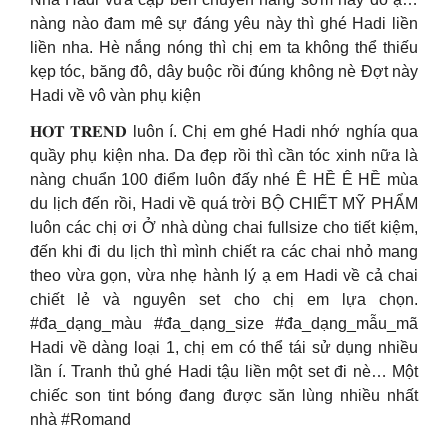
nàng nào đam mê sự đáng yêu này thì ghé Hadi liền
liền nha. Hè nắng nóng thì chị em ta không thể thiếu
kẹp tóc, băng đô, dây buộc rồi đúng không nè Đợt này
Hadi về vô vàn phụ kiện
𝐇𝐎𝐓 𝐓𝐑𝐄𝐍𝐃 luôn í. Chị em ghé Hadi nhớ nghía qua
quầy phụ kiện nha. Da đẹp rồi thì cần tóc xinh nữa là
nàng chuẩn 100 điểm luôn đấy nhé Ê HỀ Ê HỀ mùa
du lịch đến rồi, Hadi về quá trời BỘ CHIẾT MỸ PHẨM
luôn các chị ơi Ở nhà dùng chai fullsize cho tiết kiệm,
đến khi đi du lịch thì mình chiết ra các chai nhỏ mang
theo vừa gọn, vừa nhẹ hành lý ạ em Hadi về cả chai
chiết lẻ và nguyên set cho chị em lựa chọn.
#đa_dạng_màu #đa_dạng_size #đa_dạng_mẫu_mã
Hadi về dàng loại 1, chị em có thể tái sử dụng nhiều
lần í. Tranh thủ ghé Hadi tậu liền một set đi nè… Một
chiếc son tint bóng đang được săn lùng nhiều nhất
nhà #Romand