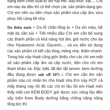
dạng kem chiết xuất từ bơ hạt mỡ, dầu thực vật,… Chị
em nào da dầu thì có thể chọn các sản phẩm dạng gel.
Chị em nên ưu tiên chọn sản phẩm vừa cấp ẩm, vừa
phục hồi càng tốt nha
𝐃𝐚 𝐭𝐡𝐢𝐞̂́𝐮 𝐧𝐮̛𝐨̛́𝐜 + Da lỗ chân lông to + Da xỉn màu, bề
mặt da sần sùi + Tiết nhiều dầu Chị em cần bổ sung
các thành phần có khả năng hút ẩm, giữ nước cho da
như Hyaluronic Acid, Glycerin,… và ưu tiên sử dụng
các sản phẩm có kết cấu lỏng, mỏng nhẹ, thấm nhanh.
Trong bài này Hadi cũng giới thiệu cho các chị em một
số sản phẩm cấp ẩm và cấp nước, tiện cho chị em
tham khảo nà. Đặc biệt, tất tần tật serum, kem dưỡng
đều đang được 𝐬𝐚𝐥𝐞 𝐨𝐟𝐟 𝟏𝟎% í. Chị em cần tìm sản
phẩm nào cứ nhắn tin cho Hadi nha Em này HOT cả
mấy tháng nay rồi đó các chị ơi lâu rồi em Hadi mới
thấy một con KEM BODY giữ được sức nóng lâu đến
vậy luôn Kem Body dưỡng trắng chống nắng nâng
tông tức thì