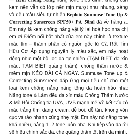
kem nền vẫn có lớp nền mịn mượt như nhung, sáng
và đều màu siêu tự nhiên 𝐁𝐞𝐩𝐥𝐚𝐢𝐧 𝐒𝐮𝐧𝐦𝐮𝐬𝐞 𝐓𝐨𝐧𝐞 𝐔𝐩 &
𝐂𝐨𝐫𝐫𝐞𝐜𝐭𝐢𝐧𝐠 𝐒𝐮𝐧𝐬𝐜𝐫𝐞𝐞𝐧 𝐒𝐏𝐅𝟓𝟎+ 𝐏𝐀 𝟓𝟎𝐦𝐥 đã về hàng ạ.
Em này là kem chống nắng vật lý lai hoá học nha chị
em ơi Điểm nổi bật nhất của em này chính là texture
màu tím – thành phần có nguồn gốc từ Cà Rốt Tím
Hữu Cơ Áp dụng nguyên lý màu sắc, em này hoạt
động như một bộ lọc da tự nhiên (TẠM BIỆT da xỉn
màu, TẠM BIỆT quầng thâm), chống thấm nước &
mềm mịn KÉO DÀI CẢ NGÀY. Sunmuse Tone up &
Correcting Sunscreen đáp ứng mọi tiêu chí cho một
loại kem chống nắng nâng tông da hoàn hảo nha:
Nâng tone & Làm đều da xỉn màu Chống Thấm Nước
& Mồ Hôi Chống tia UVA, UVB mạnh mẽ Về kết cấu có
màu trắng tím, dạng cream, dễ bôi, dễ tán, không vón
cục và ráo nhanh cũng nhẹ mặt. Em này nó nâng tone
khá nhiều, nâng 1 -2 tone luôn nha. Khi tiệp vào da rồi
sẽ hiệu chỉnh sắc da, che quầng thâm tốt trên da mình.