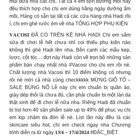
mùi dừa nha các chị. Tất cả 4 em son dưỡng môi này
đều thích hợp cho chị em dùng hằng ngày dưỡng ẩm
môi, Hàng có sẵn tại tất cả các cửa hàng nhà Hadi rồi
í, chị em ghé rước ẻm về nha TỔNG HỢP PHỤ KIỆN
𝐕𝐀𝐂𝐎𝐒𝐈 ĐÃ CÓ TRÊN KỆ NHÀ HADI Chị em sắm
sửa đi chơi lễ hết chưa nhỉ coi thiếu phụ kiện nào
không thì ghé Hadi lền nha. Bên cạnh các mẫu kẹp,
lược, cột tóc… đợt này Hadi còn về trọn bộ những sản
phẩm bán chạy nhất nhà #Vacosi cho chị em rồi nè.
Chất lượng nhà Vacosi thì 10 điểm không có nhưng
rồi nè mời cả nhà cùng checkkkkk MỪNG GIỖ TỔ –
SALE BÙNG NỔ Lễ này chị em chuẩn bị quần áo,
giày dép thôi là chưa đủ, cần phải chuẩn bị một làn da
thật xinh để đi chơi lễ nữa nha. Riêng Hadi đã chuẩn
bị list hơn 40 sản phẩm sale up to 49% để phục vụ chị
em kịp chăm da đón lễ nè. List lần này đều là các
skincare siêu hot, chị em check ngay nha Chương
trình diễn ra từ ngày 𝟏𝟑/𝟒 – 𝟏𝟕/𝟒/𝟐𝟎𝟐𝟒 #ĐẶC_BIỆT