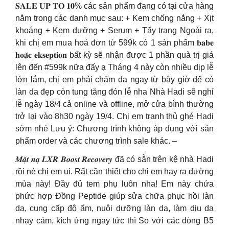
𝐒𝐀𝐋𝐄 𝐔𝐏 𝐓𝐎 𝟏𝟎% các sản phẩm đang có tại cửa hàng
nằm trong các danh mục sau: + Kem chống nắng + Xịt
khoáng + Kem dưỡng + Serum + Tẩy trang Ngoài ra,
khi chị em mua hoá đơn từ 599k có 1 sản phẩm 𝐛𝐚𝐛𝐞
𝐡𝐨𝐚̣̆𝐜 𝐞𝐤𝐬𝐞𝐩𝐭𝐢𝐨𝐧 bất kỳ sẽ nhận được 1 phần quà trị giá
lên đến #599k nữa đấy ạ Tháng 4 này còn nhiều dịp lễ
lớn lắm, chị em phải chăm da ngay từ bây giờ để có
làn da đẹp còn tung tăng đón lễ nha Nhà Hadi sẽ nghỉ
lễ ngày 18/4 cả online và offline, mở cửa bình thường
trở lại vào 8h30 ngày 19/4. Chị em tranh thủ ghé Hadi
sớm nhé Lưu ý: Chương trình không áp dụng với sản
phẩm order và các chương trình sale khác. –
𝑴𝒂̣̆𝒕 𝒏𝒂̣ 𝑳𝑿𝑹 𝑩𝒐𝒐𝒔𝒕 𝑹𝒆𝒄𝒐𝒗𝒆𝒓𝒚 đã có sẵn trên kệ nhà Hadi
rồi nè chị em ui. Rất cần thiết cho chị em hay ra đường
mùa này! Đầy đủ tem phụ luôn nha! Em này chứa
phức hợp Đồng Peptide giúp sửa chữa phục hồi làn
da, cung cấp độ ẩm, nuôi dưỡng làn da, làm dịu da
nhạy cảm, kích ứng ngay tức thì So với các dòng B5