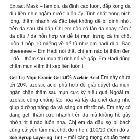
Extract Mask – làm dịu da đính cao luôn, đắp xong da
dịu liền như ngậm nước luôn ấy. Tinh chất trong bịch
lỏng, thấm nhanh và đặc biệt không dề bị dính nhớt
trên da sau khi đắp Chị em nào có làn da nhạy cảm /
da dầu / da hỗn hợp và dễ bị mụn trứng cá thì chốt
luôn 1 hộp 10 miếng về để tủ như em hadi đi ạ. Bao
pheeeeee – Em Hadi nói thật chị em nào bị thâm đen
– đỏ – thâm sau mụn thì rình nó về gấp. Em Hadi dùng
chấm mụn viêm thì xẹp liền luôn í
𝐆𝐞𝐥 𝐓𝐫𝐢̣ 𝐌𝐮̣𝐧 𝐄𝐳𝐚𝐧𝐢𝐜 𝐆𝐞𝐥 𝟐𝟎% 𝐀𝐳𝐞𝐥𝐚𝐢𝐜 𝐀𝐜𝐢𝐝 Em này chứa
tới 20% azelaic acid phù hợp để giải quyết da mụn,
ngăn chặn thâm sau mụn cực kỳ hiệu quả Ngoài ra,
azelaic cũng chống lão hóa và tẩy da chết dạng nhẹ
giúp dưỡng trắng da và sáng da rất tốt nè. Em này có
dạng gel, thấm cực nhanh trên da mà không hề gây
nhờn rít tí nào luôn nha. Chị em da dầu sợ bí bách
cũng cứ yên tâm mà chốt đơn hen. 100/10 điểm đó ạ.
𝟯𝗰𝗲 𝗦𝘆𝗿𝘂𝗽 𝗟𝗮𝘆𝗲𝗿𝗶𝗻𝗴 𝗧𝗶𝗻𝘁 – môi căng mọng chuẩn trend