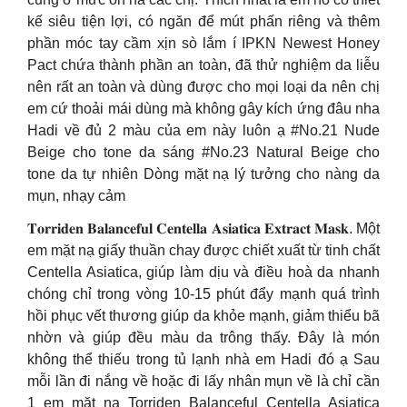
kế siêu tiện lợi, có ngăn để mút phấn riêng và thêm
phần móc tay cầm xịn sò lắm í IPKN Newest Honey
Pact chứa thành phần an toàn, đã thử nghiệm da liễu
nên rất an toàn và dùng được cho mọi loại da nên chị
em cứ thoải mái dùng mà không gây kích ứng đâu nha
Hadi về đủ 2 màu của em này luôn ạ #No.21 Nude
Beige cho tone da sáng #No.23 Natural Beige cho
tone da tự nhiên Dòng mặt nạ lý tưởng cho nàng da
mụn, nhạy cảm
𝐓𝐨𝐫𝐫𝐢𝐝𝐞𝐧 𝐁𝐚𝐥𝐚𝐧𝐜𝐞𝐟𝐮𝐥 𝐂𝐞𝐧𝐭𝐞𝐥𝐥𝐚 𝐀𝐬𝐢𝐚𝐭𝐢𝐜𝐚 𝐄𝐱𝐭𝐫𝐚𝐜𝐭 𝐌𝐚𝐬𝐤. Một
em mặt nạ giấy thuần chay được chiết xuất từ tinh chất
Centella Asiatica, giúp làm dịu và điều hoà da nhanh
chóng chỉ trong vòng 10-15 phút đẩy mạnh quá trình
hồi phục vết thương giúp da khỏe mạnh, giảm thiểu bã
nhờn và giúp đều màu da trông thấy. Đây là món
không thể thiếu trong tủ lạnh nhà em Hadi đó ạ Sau
mỗi lần đi nắng về hoặc đi lấy nhân mụn về là chỉ cần
1 em mặt nạ Torriden Balanceful Centella Asiatica