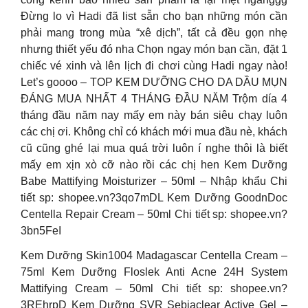
Đừng lo vì Hadi đã list sẵn cho bạn những món cần
phải mang trong mùa “xê dịch”, tất cả đều gọn nhẹ
nhưng thiết yếu đó nha Chọn ngay món bạn cần, đặt 1
chiếc vé xinh và lên lịch đi chơi cùng Hadi ngay nào!
Let’s goooo – TOP KEM DƯỠNG CHO DA DẦU MỤN
ĐÁNG MUA NHẤT 4 THÁNG ĐẦU NĂM Trộm día 4
tháng đầu năm nay mấy em này bán siêu chạy luôn
các chị ơi. Không chỉ có khách mới mua đầu nè, khách
cũ cũng ghé lại mua quá trời luôn í nghe thôi là biết
mấy em xịn xò cỡ nào rồi các chị hen Kem Dưỡng
Babe Mattifying Moisturizer – 50ml – Nhập khẩu Chi
tiết sp: shopee.vn?3qo7mDL Kem Dưỡng GoodnDoc
Centella Repair Cream – 50ml Chi tiết sp: shopee.vn?
3bn5FeI
Kem Dưỡng Skin1004 Madagascar Centella Cream –
75ml Kem Dưỡng Floslek Anti Acne 24H System
Mattifying Cream – 50ml Chi tiết sp: shopee.vn?
3REhrpD Kem Dưỡng SVR Sebiaclear Active Gel –