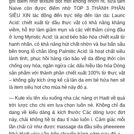
ghi điểm nhờ texture bọt mịn không nhờn rít, sữa tắm
Naive còn được điểm nhờ TOP 3 THÀNH PHẦN
SIÊU XỊN tác động đến trực tiếp đến làn da: Lauric
Acid: chiết xuất từ dầu thực vật có khả năng kháng
viêm, hỗ trợ làm giảm mụn và các vết thâm cứng đầu
ở lưng Myristic Acid: là acid béo bão hòa chiết xuất từ
hạnh nhân, có khả năng hút chất nhờn và bụi bẩn sâu
bên trong lỗ chân lông Palmitic Acid: là hoạt chất siêu
lành tính, phục hồi hàng rào bảo vệ da đồng thời còn
chống oxy hóa, ngăn ngừa các dấu hiệu lão hóa Dòng
sản phẩm với thành phần chiết xuất 100% từ thực vật
– không gây kích ứng kể cả làn da em bé hứa hẹn sẽ
là item siêu hot cho mùa hè này đó ạ.
— Kute xỉu lên xỉu xuống nha các nàng ơi Hadi về quá
trời lược cho chị em lựa chọn luôn nè. Không chỉ đa
dạng về kiểu dáng & kích thước Các dòng lược đợt
này, chải không hề bị đau tí nào luôn í. Cảm giác mỗi
lần chải cứ như được massage da đầu siêu pheeeeee
Nhà Hadi vừa cập bến chuyến hàng sớm nay đó ạ…