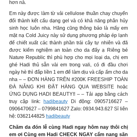
hơn nà.
Em này được làm từ vải cellulose thuần chay chuyển
đổi thành kết cấu dạng gel và có khả năng phân hủy
sinh học luôn nha. Hãng cũng thông báo là mấy em
mặt nạ Cold Juicy này sử dụng phương pháp ép lạnh
để chiết xuất các thành phần trái cây tự nhiên và đã
được kiểm nghiệm an toàn cho da đấy ạ Riêng bé
Nature Republic thì phù hợp cho mọi loại da, chị em
ghé Hadi thủ sẵn vài em trong vali, có đi đầu chơi
ngày hè thì đắp liền 1 em để làm dịu và cấp ẩm cho da
nha – – ĐƠN HÀNG TRÊN #200K FREESHIP TOÀN
ĐÀ NẴNG KHI ĐẶT HÀNG QUA WEBSITE hoặc
ỨNG DỤNG HADI BEAUTY!! – – Tải app bằng cách
truy cập link:
hadibeauty
‎Di động: 0905716627 –
0906470627 – 0799841627 Zalo: 0934.943.627 Sỉ liên
hệ: 0362144825
hadibeauty
Chăm da đón lễ cùng Hadi ngay hôm nay thôi chị
em ơi Cùng em Hadi CHECK NGAY cẩm nang săn