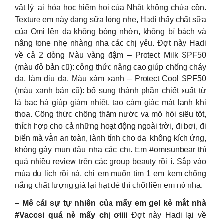
vật lý lai hóa học hiếm hoi của Nhật không chứa cồn.
Texture em này dạng sữa lỏng nhẹ, Hadi thấy chất sữa
của Omi lên da không bóng nhờn, không bí bách và
nâng tone nhẹ nhàng nha các chị yêu. Đợt này Hadi
về cả 2 dòng Màu vàng đậm – Protect Milk SPF50
(màu đỏ bản cũ): công thức nâng cao giúp chống cháy
da, làm dịu da. Màu xám xanh – Protect Cool SPF50
(màu xanh bản cũ): bổ sung thành phần chiết xuất từ
lá bạc hà giúp giảm nhiệt, tạo cảm giác mát lạnh khi
thoa. Công thức chống thấm nước và mồ hôi siêu tốt,
thích hợp cho cả những hoạt động ngoài trời, đi bơi, đi
biển mà vẫn an toàn, lành tính cho da, không kích ứng,
không gây mụn đâu nha các chị. Em #omisunbear thì
quá nhiều review trên các group beauty rồi í. Sắp vào
mùa du lịch rồi nà, chị em muốn tìm 1 em kem chống
nắng chất lượng giá lại hạt dẻ thì chốt liền em nó nha.
–
Mê cái sự tự nhiên của mấy em gel kẻ mắt nhà
#Vacosi quá nè mấy chị ơiiii
Đợt này Hadi lại về