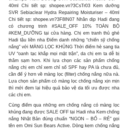
40ml Chi tiết sp: shopee.vn?3CsTr03 Kem dưỡng
SVR Sebiaclear Hydra Repairing Moisturiser – 40ml
Chi tiết sp: shopee.vn?3F8lN07 Nhân dịp Hadi đang
có chương trinh #SALE_OFF 10% TOÀN BỘ
#KEM_DƯỠNG tại cửa hàng. Chị em tranh thủ ghé
Hadi tậu liền nha Điểm danh những “chiến sỹ chống
nắng” với MÀNG LỌC KHỦNG Thời điểm hè sang tia
UV “oanh tạc khắp mọi mặt trận”, da chị em ta dễ bị
thâm sạm hơn. Khi lựa chọn các sản phẩm chống
nắng chị em chỉ xem chỉ số SPF hay PA là chưa đủ,
cần để ý hơn về màng lọc (filter) chống nắng nữa nà.
Lựa chọn sản phẩm có màng lọc chống nắng xịn mịn
thì mới đem lại hiệu quả bảo vệ da tối ưu được nha
các chị em.
Cùng điểm qua những em chống nắng có màng lọc
khủng đang được SALE OFF tại Hadi nha Kem chống
nắng Nhật Bản đúng chuẩn “NGON – BỔ – RẺ” gọi
tên em Omi Sun Bears Active. Dòng kem chống nắng