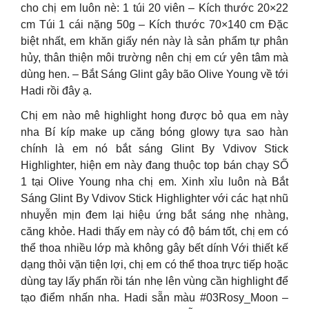
cho chị em luôn nè: 1 túi 20 viên – Kích thước 20×22
cm Túi 1 cái nặng 50g – Kích thước 70×140 cm Đặc
biệt nhất, em khăn giấy nén này là sản phẩm tự phân
hủy, thân thiện môi trường nên chị em cứ yên tâm mà
dùng hen. – Bắt Sáng Glint gây bão Olive Young về tới
Hadi rồi đây ạ.
Chị em nào mê highlight hong được bỏ qua em này
nha Bí kíp make up căng bóng glowy tựa sao hàn
chính là em nó bắt sáng Glint By Vdivov Stick
Highlighter, hiện em này đang thuộc top bán chạy SỐ
1 tại Olive Young nha chị em. Xinh xỉu luôn nà Bắt
Sáng Glint By Vdivov Stick Highlighter với các hạt nhũ
nhuyễn mịn đem lại hiệu ứng bắt sáng nhẹ nhàng,
căng khỏe. Hadi thấy em này có độ bám tốt, chị em có
thể thoa nhiều lớp mà không gây bết dính Với thiết kế
dạng thỏi vặn tiện lợi, chị em có thể thoa trực tiếp hoặc
dùng tay lấy phấn rồi tán nhẹ lên vùng cần highlight để
tạo điểm nhấn nha. Hadi sẵn màu #03Rosy_Moon –