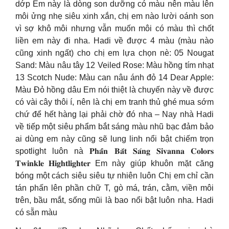
dớp Em này là dòng son dưỡng có màu nên màu lên
môi ửng nhẹ siêu xinh xắn, chị em nào lười oánh son
vì sợ khô môi nhưng vẫn muốn môi có màu thì chốt
liền em này đi nha. Hadi về được 4 màu (màu nào
cũng xinh ngất) cho chị em lựa chọn nè: 05 Nougat
Sand: Màu nâu tây 12 Veiled Rose: Màu hồng tím nhạt
13 Scotch Nude: Màu can nâu ánh đỏ 14 Dear Apple:
Màu Đỏ hồng dâu Em nói thiệt là chuyến này về được
có vài cây thôi í, nên là chị em tranh thủ ghé mua sớm
chứ để hết hàng lại phải chờ đó nha – Nay nhà Hadi
về tiếp một siêu phẩm bắt sáng màu nhũ bạc đảm bảo
ai dùng em này cũng sẽ lung linh nổi bật chiếm trọn
spotlight luôn nà 𝐏𝐡𝐚̂́𝐧 𝐁𝐚̆́𝐭 𝐒𝐚́𝐧𝐠 𝐒𝐢𝐯𝐚𝐧𝐧𝐚 𝐂𝐨𝐥𝐨𝐫𝐬
𝐓𝐰𝐢𝐧𝐤𝐥𝐞 𝐇𝐢𝐠𝐡𝐭𝐥𝐢𝐠𝐡𝐭𝐞𝐫 Em này giúp khuôn mặt căng
bóng một cách siêu siêu tự nhiên luôn Chị em chỉ cần
tán phấn lên phần chữ T, gò má, trán, cằm, viền môi
trên, bầu mắt, sống mũi là bao nổi bật luôn nha. Hadi
có sẵn màu