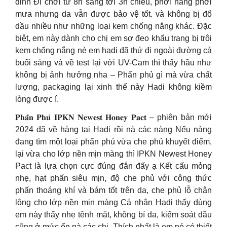
đỉnh Đi chơi từ 8h sáng tới 3h chiều, phơi nắng phơi
mưa nhưng da vẫn được bảo vệ tốt. và không bị đổ
dầu nhiều như những loại kem chống nắng khác. Đặc
biệt, em này dành cho chị em sợ đeo khẩu trang bị trôi
kem chống nắng nè em hadi đã thử đi ngoài đường cả
buổi sáng và về test lại với UV-Cam thì thấy hầu như
không bị ảnh hưởng nha – Phấn phủ gì mà vừa chất
lượng, packaging lại xinh thế này Hadi không kiềm
lòng được í.
𝐏𝐡𝐚̂́𝐧 𝐏𝐡𝐮̉ 𝐈𝐏𝐊𝐍 𝐍𝐞𝐰𝐞𝐬𝐭 𝐇𝐨𝐧𝐞𝐲 𝐏𝐚𝐜𝐭 – phiên bản mới
2024 đã về hàng tại Hadi rồi nà các nàng Nếu nàng
đang tìm một loại phấn phủ vừa che phủ khuyết điểm,
lại vừa cho lớp nền mịn màng thì IPKN Newest Honey
Pact là lựa chọn cực đúng đắn đấy ạ Kết cấu mỏng
nhẹ, hạt phấn siêu mịn, độ che phủ với công thức
phấn thoáng khí và bám tốt trên da, che phủ lỗ chân
lông cho lớp nền mịn màng Cá nhân Hadi thấy dùng
em này thấy nhẹ tênh mặt, không bí da, kiểm soát dầu
cũng ở mức ổn nà các chị. Thích nhất là em nó có thiết