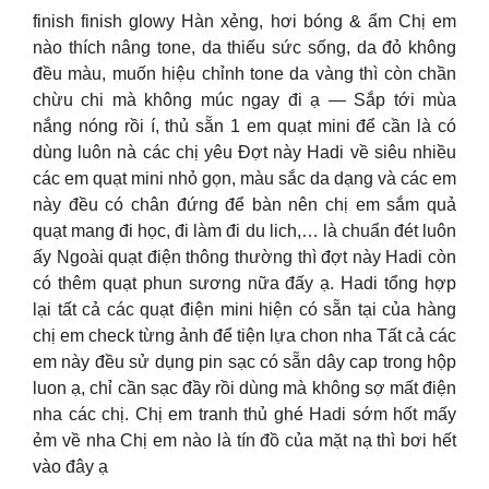
finish finish glowy Hàn xẻng, hơi bóng & ẩm Chị em
nào thích nâng tone, da thiếu sức sống, da đỏ không
đều màu, muốn hiệu chỉnh tone da vàng thì còn chần
chừu chi mà không múc ngay đi ạ — Sắp tới mùa
nắng nóng rồi í, thủ sẵn 1 em quạt mini để cần là có
dùng luôn nà các chị yêu Đợt này Hadi về siêu nhiều
các em quạt mini nhỏ gọn, màu sắc da dạng và các em
này đều có chân đứng để bàn nên chị em sắm quả
quạt mang đi học, đi làm đi du lich,… là chuẩn đét luôn
ấy Ngoài quạt điện thông thường thì đợt này Hadi còn
có thêm quạt phun sương nữa đấy ạ. Hadi tổng hợp
lại tất cả các quạt điện mini hiện có sẵn tại của hàng
chị em check từng ảnh để tiện lựa chon nha Tất cả các
em này đều sử dụng pin sạc có sẵn dây cap trong hộp
luon ạ, chỉ cần sạc đầy rồi dùng mà không sợ mất điện
nha các chị. Chị em tranh thủ ghé Hadi sớm hốt mấy
ẻm về nha Chị em nào là tín đồ của mặt nạ thì bơi hết
vào đây ạ