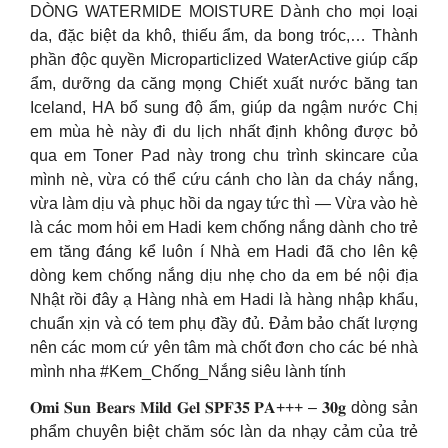
DÒNG WATERMIDE MOISTURE Dành cho mọi loại
da, đặc biệt da khô, thiếu ẩm, da bong tróc,… Thành
phần độc quyền Microparticlized WaterActive giúp cấp
ẩm, dưỡng da căng mọng Chiết xuất nước băng tan
Iceland, HA bổ sung độ ẩm, giúp da ngậm nước Chị
em mùa hè này đi du lịch nhất định không được bỏ
qua em Toner Pad này trong chu trình skincare của
mình nè, vừa có thể cứu cánh cho làn da cháy nắng,
vừa làm dịu và phục hồi da ngay tức thì — Vừa vào hè
là các mom hỏi em Hadi kem chống nắng dành cho trẻ
em tăng đáng kể luôn í Nhà em Hadi đã cho lên kệ
dòng kem chống nắng dịu nhẹ cho da em bé nội địa
Nhật rồi đây ạ Hàng nhà em Hadi là hàng nhập khẩu,
chuẩn xịn và có tem phụ đầy đủ. Đảm bảo chất lượng
nên các mom cứ yên tâm mà chốt đơn cho các bé nhà
mình nha #Kem_Chống_Nắng siêu lành tính
𝐎𝐦𝐢 𝐒𝐮𝐧 𝐁𝐞𝐚𝐫𝐬 𝐌𝐢𝐥𝐝 𝐆𝐞𝐥 𝐒𝐏𝐅𝟑𝟓 𝐏𝐀+++ – 𝟑𝟎𝐠 dòng sản
phẩm chuyên biệt chăm sóc làn da nhạy cảm của trẻ