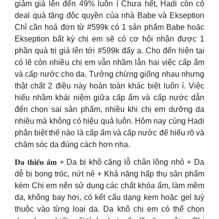
giảm giá lên đến 49% luôn í Chưa hết, Hadi còn có
deal quà tặng độc quyền của nhà Babe và Ekseption
Chỉ cần hoá đơn từ #599k có 1 sản phẩm Babe hoặc
Ekseption bất kỳ chị em sẽ có cơ hội nhận được 1
phần quà trị giá lên tới #599k đấy ạ. Cho đến hiện tại
có lẽ còn nhiều chị em vẫn nhầm lẫn hai việc cấp ẩm
và cấp nước cho da. Tưởng chừng giống nhau nhưng
thật chất 2 điều này hoàn toàn khác biệt luôn í. Việc
hiểu nhầm khái niệm giữa cấp ẩm và cấp nước dẫn
đến chọn sai sản phẩm, nhiều khi chị em dưỡng da
nhiều mà không có hiệu quả luôn. Hôm nay cùng Hadi
phân biệt thế nào là cấp ẩm và cấp nước để hiểu rõ và
chăm sóc da đúng cách hơn nha.
𝐃𝐚 𝐭𝐡𝐢𝐞̂́𝐮 𝐚̂̉𝐦 + Da bị khô căng lỗ chân lông nhỏ + Da
dễ bị bong tróc, nứt nẻ + Khả năng hấp thụ sản phẩm
kém Chị em nên sử dụng các chất khóa ẩm, làm mềm
da, không bay hơi, có kết cấu dạng kem hoặc gel tuỳ
thuộc vào từng loại da. Da khô chị em có thể chọn