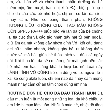
em, vừa bảo vệ và chứa thành phần dưỡng da bé
mềm mịn, ẩm mượt, tránh bị khô. Đặc biệt phù hợp
cho da của các bé nhỏ hoặc chị em có làn da siêu
nhạy cảm. Nhờ có bảng thành phần: KHÔNG
HƯƠNG LIỆU KHÔNG CHẤT TẠO MÀU KHÔNG
CỒN SPF35 PA+++ giúp bảo vệ làn da của bé chống
lại tia cực tím và các tác nhân gây hại từ bên ngoài,
giữ ẩm da mà không gây nhờn dính Với kết cấu dạng
gel sữa thấm nhanh, không gây bết rít không thấm
nước và mồ hôi, giúp bé thỏa thích vui đùa cả ngày
dài. Khi thoa lên da sẽ có cảm giác mát lạnh nên các
bé nhà em hadi cũng khá là hợp tác nè Loại này
LÀNH TÍNH VÔ CÙNG trẻ em dùng vô tư, người lớn
xài ké cũng ukila luôn, chị em nào da nhạy cảm mong
manh nhạy cảm cứ an tâm chọn dùng ẻm nha
ROUTINE ĐÓN HÈ CHO DA DẦU TRÁNH MỤN
Da
dầu mụn luôn là một trong những loại da khó chiều vì
em í dễ bị mụn lắm luôn. Nhất là mùa hè, nhiệt độ tăng