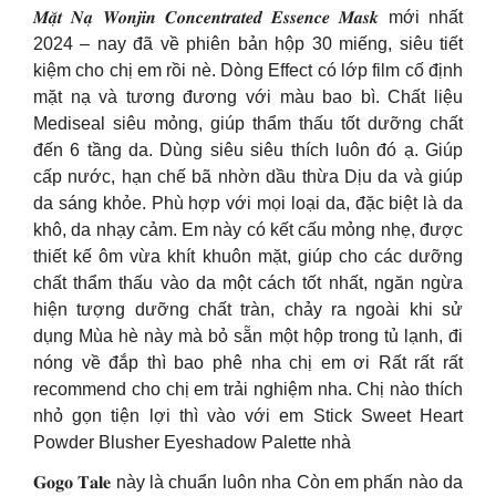
𝑴𝒂̣̆𝒕 𝑵𝒂̣ 𝑾𝒐𝒏𝒋𝒊𝒏 𝑪𝒐𝒏𝒄𝒆𝒏𝒕𝒓𝒂𝒕𝒆𝒅 𝑬𝒔𝒔𝒆𝒏𝒄𝒆 𝑴𝒂𝒔𝒌 mới nhất
2024 – nay đã về phiên bản hộp 30 miếng, siêu tiết
kiệm cho chị em rồi nè. Dòng Effect có lớp film cố định
mặt nạ và tương đương với màu bao bì. Chất liệu
Mediseal siêu mỏng, giúp thẩm thấu tốt dưỡng chất
đến 6 tầng da. Dùng siêu siêu thích luôn đó ạ. Giúp
cấp nước, hạn chế bã nhờn dầu thừa Dịu da và giúp
da sáng khỏe. Phù hợp với mọi loại da, đặc biệt là da
khô, da nhạy cảm. Em này có kết cấu mỏng nhẹ, được
thiết kế ôm vừa khít khuôn mặt, giúp cho các dưỡng
chất thẩm thấu vào da một cách tốt nhất, ngăn ngừa
hiện tượng dưỡng chất tràn, chảy ra ngoài khi sử
dụng Mùa hè này mà bỏ sẵn một hộp trong tủ lạnh, đi
nóng về đắp thì bao phê nha chị em ơi Rất rất rất
recommend cho chị em trải nghiệm nha. Chị nào thích
nhỏ gọn tiện lợi thì vào với em Stick Sweet Heart
Powder Blusher Eyeshadow Palette nhà
𝐆𝐨𝐠𝐨 𝐓𝐚𝐥𝐞 này là chuẩn luôn nha Còn em phấn nào da