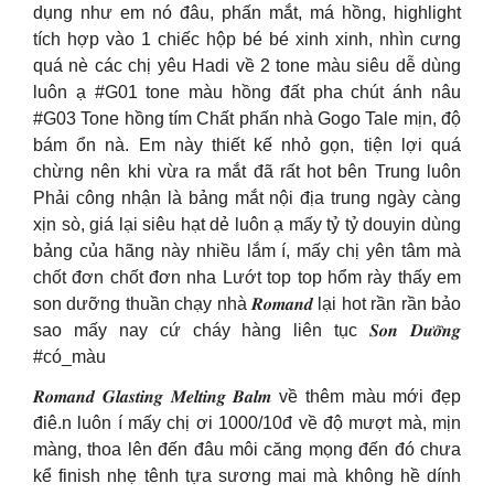
dụng như em nó đâu, phấn mắt, má hồng, highlight
tích hợp vào 1 chiếc hộp bé bé xinh xinh, nhìn cưng
quá nè các chị yêu Hadi về 2 tone màu siêu dễ dùng
luôn ạ #G01 tone màu hồng đất pha chút ánh nâu
#G03 Tone hồng tím Chất phấn nhà Gogo Tale mịn, độ
bám ổn nà. Em này thiết kế nhỏ gọn, tiện lợi quá
chừng nên khi vừa ra mắt đã rất hot bên Trung luôn
Phải công nhận là bảng mắt nội địa trung ngày càng
xịn sò, giá lại siêu hạt dẻ luôn ạ mấy tỷ tỷ douyin dùng
bảng của hãng này nhiều lắm í, mấy chị yên tâm mà
chốt đơn chốt đơn nha Lướt top top hổm rày thấy em
son dưỡng thuần chạy nhà 𝑹𝒐𝒎𝒂𝒏𝒅 lại hot rần rần bảo
sao mấy nay cứ cháy hàng liên tục 𝑺𝒐𝒏 𝑫𝒖̛𝒐̛̃𝒏𝒈
#có_màu
𝑹𝒐𝒎𝒂𝒏𝒅 𝑮𝒍𝒂𝒔𝒕𝒊𝒏𝒈 𝑴𝒆𝒍𝒕𝒊𝒏𝒈 𝑩𝒂𝒍𝒎 về thêm màu mới đẹp
điê.n luôn í mấy chị ơi 1000/10đ về độ mượt mà, mịn
màng, thoa lên đến đâu môi căng mọng đến đó chưa
kể finish nhẹ tênh tựa sương mai mà không hề dính