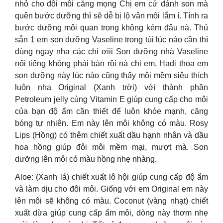
nhỏ cho đôi môi căng mọng Chị em cứ đánh son mà
quên bước dưỡng thì sẽ dễ bị lộ vân môi lắm í. Tính ra
bước dưỡng môi quan trọng không kém đâu nà. Thủ
sẵn 1 em son dưỡng Vaseline trong túi lúc nào cần thì
dùng ngay nha các chị ơiii Son dưỡng nhà Vaseline
nổi tiếng không phải bàn rồi nà chị em, Hadi thoa em
son dưỡng này lúc nào cũng thấy môi mềm siêu thích
luôn nha Original (Xanh trời) với thành phần
Petroleum jelly cùng Vitamin E giúp cung cấp cho môi
của bạn độ ẩm cần thiết để luôn khỏe mạnh, căng
bóng tự nhiên. Em này lên môi không có màu. Rosy
Lips (Hồng) có thêm chiết xuất dầu hạnh nhân và dầu
hoa hồng giúp đôi môi mềm mại, mượt mà. Son
dưỡng lên môi có màu hồng nhẹ nhàng.
Aloe: (Xanh lá) chiết xuất lô hội giúp cung cấp độ ẩm
và làm dịu cho đôi môi. Giống với em Original em này
lên môi sẽ không có màu. Coconut (vàng nhạt) chiết
xuất dừa giúp cung cấp ẩm môi, dòng này thơm nhẹ