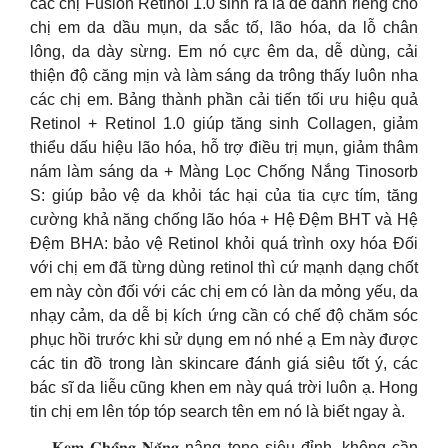
các chị Fusion Retinol 1.0 sinh ra là để dành riêng cho
chị em da dầu mụn, da sắc tố, lão hóa, da lỗ chân
lông, da dày sừng. Em nó cực êm da, dễ dùng, cải
thiện độ căng mịn và làm sáng da trông thấy luôn nha
các chị em. Bảng thành phần cải tiến tối ưu hiệu quả
Retinol + Retinol 1.0 giúp tăng sinh Collagen, giảm
thiểu dấu hiệu lão hóa, hỗ trợ điều trị mụn, giảm thâm
nám làm sáng da + Màng Lọc Chống Nắng Tinosorb
S: giúp bảo vệ da khỏi tác hại của tia cực tím, tăng
cường khả năng chống lão hóa + Hệ Đệm BHT và Hệ
Đệm BHA: bảo vệ Retinol khỏi quá trình oxy hóa Đối
với chị em đã từng dùng retinol thì cứ mạnh dạng chốt
em này còn đối với các chị em có làn da mỏng yếu, da
nhạy cảm, da dễ bị kích ứng cần có chế độ chăm sóc
phục hồi trước khi sử dụng em nó nhé ạ Em này được
các tin đồ trong làn skincare đánh giá siêu tốt ý, các
bác sĩ da liễu cũng khen em này quá trời luôn ạ. Hong
tin chị em lên tóp tóp search tên em nó là biết ngay à.
— 𝐊𝐞𝐦 𝐂𝐡𝐨̂́𝐧𝐠 𝐍𝐚̆́𝐧𝐠 nâng tone siêu đỉnh, không cần