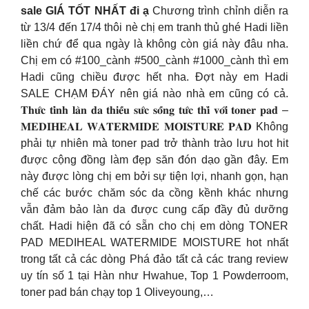
sale GIÁ TỐT NHẤT đi ạ
Chương trình chỉnh diễn ra
từ 13/4 đến 17/4 thôi nè chị em tranh thủ ghé Hadi liền
liền chứ để qua ngày là không còn giá này đâu nha.
Chị em có #100_cành #500_cành #1000_cành thì em
Hadi cũng chiều được hết nha. Đợt này em Hadi
SALE CHẠM ĐÁY nên giá nào nhà em cũng có cả.
𝐓𝐡𝐮̛́𝐜 𝐭𝐢̉𝐧𝐡 𝐥𝐚̀𝐧 𝐝𝐚 𝐭𝐡𝐢𝐞̂́𝐮 𝐬𝐮̛́𝐜 𝐬𝐨̂́𝐧𝐠 𝐭𝐮̛́𝐜 𝐭𝐡𝐢̀ 𝐯𝐨̛́𝐢 𝐭𝐨𝐧𝐞𝐫 𝐩𝐚𝐝 –
𝐌𝐄𝐃𝐈𝐇𝐄𝐀𝐋 𝐖𝐀𝐓𝐄𝐑𝐌𝐈𝐃𝐄 𝐌𝐎𝐈𝐒𝐓𝐔𝐑𝐄 𝐏𝐀𝐃 Không
phải tự nhiên mà toner pad trở thành trào lưu hot hit
được cộng đồng làm đẹp săn đón dạo gần đây. Em
này được lòng chị em bởi sự tiện lợi, nhanh gọn, hạn
chế các bước chăm sóc da cồng kềnh khác nhưng
vẫn đảm bảo làn da được cung cấp đầy đủ dưỡng
chất. Hadi hiện đã có sẵn cho chị em dòng TONER
PAD MEDIHEAL WATERMIDE MOISTURE hot nhất
trong tất cả các dòng Phá đảo tất cả các trang review
uy tín số 1 tại Hàn như Hwahue, Top 1 Powderroom,
toner pad bán chạy top 1 Oliveyoung,…