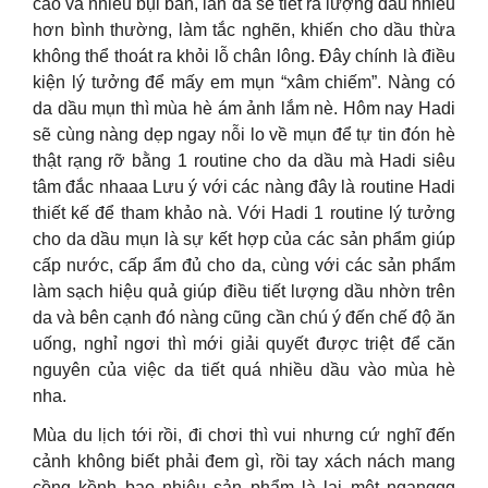
cao và nhiều bụi bẩn, làn da sẽ tiết ra lượng dầu nhiều
hơn bình thường, làm tắc nghẽn, khiến cho dầu thừa
không thể thoát ra khỏi lỗ chân lông. Đây chính là điều
kiện lý tưởng để mấy em mụn “xâm chiếm”. Nàng có
da dầu mụn thì mùa hè ám ảnh lắm nè. Hôm nay Hadi
sẽ cùng nàng dẹp ngay nỗi lo về mụn để tự tin đón hè
thật rạng rỡ bằng 1 routine cho da dầu mà Hadi siêu
tâm đắc nhaaa Lưu ý với các nàng đây là routine Hadi
thiết kế để tham khảo nà. Với Hadi 1 routine lý tưởng
cho da dầu mụn là sự kết hợp của các sản phẩm giúp
cấp nước, cấp ẩm đủ cho da, cùng với các sản phẩm
làm sạch hiệu quả giúp điều tiết lượng dầu nhờn trên
da và bên cạnh đó nàng cũng cần chú ý đến chế độ ăn
uống, nghỉ ngơi thì mới giải quyết được triệt để căn
nguyên của việc da tiết quá nhiều dầu vào mùa hè
nha.
Mùa du lịch tới rồi, đi chơi thì vui nhưng cứ nghĩ đến
cảnh không biết phải đem gì, rồi tay xách nách mang
cồng kềnh bao nhiêu sản phẩm là lại mệt nganggg