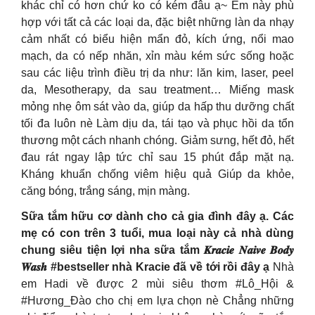
khác chỉ có hơn chứ ko có kém đâu ạ~ Em này phù
hợp với tất cả các loại da, đặc biệt những làn da nhạy
cảm nhất có biểu hiện mẩn đỏ, kích ứng, nổi mao
mạch, da có nếp nhăn, xỉn màu kém sức sống hoặc
sau các liệu trình điều trị da như: lăn kim, laser, peel
da, Mesotherapy, da sau treatment… Miếng mask
mỏng nhẹ ôm sát vào da, giúp da hấp thu dưỡng chất
tối đa luôn nè Làm dịu da, tái tạo và phục hồi da tổn
thương một cách nhanh chóng. Giảm sưng, hết đỏ, hết
đau rát ngay lập tức chỉ sau 15 phút đắp mặt nạ.
Kháng khuẩn chống viêm hiệu quả Giúp da khỏe,
căng bóng, trắng sáng, mịn màng.
Sữa tắm hữu cơ dành cho cả gia đình đây ạ. Các
mẹ có con trên 3 tuổi, mua loại này cả nhà dùng
chung siêu tiện lợi nha sữa tắm 𝑲𝒓𝒂𝒄𝒊𝒆 𝑵𝒂𝒊𝒗𝒆 𝑩𝒐𝒅𝒚
𝑾𝒂𝒔𝒉 #bestseller nhà Kracie đã về tới rồi đây ạ
Nhà
em Hadi về được 2 mùi siêu thơm #Lô_Hội &
#Hương_Đào cho chị em lựa chọn nè Chẳng những