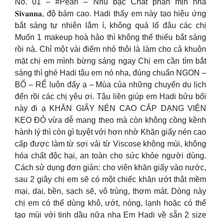
No. 01 – #Pearl – Nhũ bạc Chất phấn mịn nhà
𝐒𝐢𝐯𝐚𝐧𝐧𝐚, độ bám cao. Hadi thấy em này tạo hiệu ứng
bắt sáng tự nhiên lắm í, không quá lố đâu các chị
Muốn 1 makeup hoà hảo thì không thể thiếu bắt sáng
rồi nà. Chỉ một vài điểm nhỏ thôi là làm cho cả khuôn
mặt chị em mình bừng sáng ngay Chị em cần tìm bắt
sáng thì ghé Hadi tậu em nó nha, đúng chuẩn NGON –
BỔ – RỂ luôn đấy ạ – Mùa của những chuyến du lịch
đến rồi các chị yêu ơi. Tậu liền giúp em Hadi bửu bối
này đi ạ KHĂN GIẤY NÉN CAO CẤP DẠNG VIÊN
KẸO ĐỎ vừa dễ mang theo mà còn không cồng kềnh
hành lý thì còn gì tuyệt với hơn nhờ Khăn giấy nén cao
cấp được làm từ sợi vải từ Viscose không mùi, không
hóa chất độc hại, an toàn cho sức khỏe người dùng.
Cách sử dụng đơn giản: cho viên khăn giấy vào nước,
sau 2 giây chị em sẽ có một chiếc khăn ướt thật mềm
mại, dai, bền, sạch sẽ, vô trùng, thơm mát. Dòng này
chị em có thể dùng khô, ướt, nóng, lạnh hoặc có thể
tạo mùi với tinh dầu nữa nha Em Hadi về sẵn 2 size