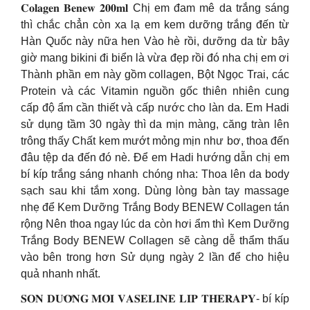
𝐂𝐨𝐥𝐚𝐠𝐞𝐧 𝐁𝐞𝐧𝐞𝐰 𝟐𝟎𝟎𝐦𝐥 Chị em đam mê da trắng sáng
thì chắc chẳn còn xa lạ em kem dưỡng trắng đến từ
Hàn Quốc này nữa hen Vào hè rồi, dưỡng da từ bây
giờ mang bikini đi biển là vừa đẹp rồi đó nha chị em ơi
Thành phần em này gồm collagen, Bột Ngọc Trai, các
Protein và các Vitamin nguồn gốc thiên nhiên cung
cấp độ ẩm cần thiết và cấp nước cho làn da. Em Hadi
sử dụng tầm 30 ngày thì da mịn màng, căng tràn lên
trông thấy Chất kem mướt mỏng mịn như bơ, thoa đến
đâu tệp da đến đó nè. Để em Hadi hướng dẫn chị em
bí kíp trắng sáng nhanh chóng nha: Thoa lên da body
sạch sau khi tắm xong. Dùng lòng bàn tay massage
nhẹ để Kem Dưỡng Trắng Body BENEW Collagen tán
rộng Nên thoa ngay lúc da còn hơi ẩm thì Kem Dưỡng
Trắng Body BENEW Collagen sẽ càng dễ thẩm thấu
vào bên trong hơn Sử dụng ngày 2 lần để cho hiệu
quả nhanh nhất.
𝐒𝐎𝐍 𝐃𝐔̛𝐎̛̃𝐍𝐆 𝐌𝐎̂𝐈 𝐕𝐀𝐒𝐄𝐋𝐈𝐍𝐄 𝐋𝐈𝐏 𝐓𝐇𝐄𝐑𝐀𝐏𝐘- bí kíp