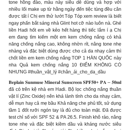
tone hồng đào, màu này siêu dễ dùng và hợp với
nhiều lối make up từ hằng ngày đến tiệc tùng đều cân
được tất í Chị em thử lướt Tóp Tóp xem review là biết
ngay phấn bắt sáng nhà Glint hot cỡ nào luôn nà. Ghé
liền Hadi hốt em về kẻo hết hàng thì tiếc lắm í ạ Chị
em đang tìm kiếm một em kem chống nắng có khả
năng chống nắng cao, không nhờn rít, nâng tone nhẹ
nhàng và đặc biệt dùng được cho cả da nhạy cảm thì
chốt liền em kem chống nắng TOP 1 HÀN QUỐC này
nha Quả kem chống nắng 10 ĐIỂM KHÔNG CÓ
NHƯNG #thuần_vật_lý #chân_ái_cho_da_dầu
𝐁𝐞𝐩𝐥𝐚𝐢𝐧 𝐒𝐮𝐧𝐦𝐮𝐬𝐞 𝐌𝐢𝐧𝐞𝐫𝐚𝐥 𝐒𝐮𝐧𝐬𝐜𝐫𝐞𝐞𝐧 𝐒𝐏𝐅𝟓𝟎+ 𝐏𝐀 – 𝟓𝟎𝐦𝐥
đã có trên kệ nhà em Hadi. Bộ lọc chống nắng thuần
vật lí (Zinc Oxide) nên khá lành tính cho da nhạy cảm,
dễ mụn hay cả mẹ bầu Khả năng che phủ tốt, sử dụng
tầm 1 đốt rưỡi ngón tay là đủ cho toàn mặt. Đã được
test chỉ số với SPF 52 & PA 26.5. Finish khô ráo, nâng
tone nhẹ và đặc biệt kiềm dầu và kháng nước siêu