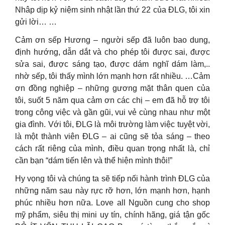
Nhâp dịp kỷ niệm sinh nhật lần thứ 22 của ĐLG, tôi xin
gửi lời… …
Cảm ơn sếp Hương – người sếp đã luôn bao dung,
định hướng, dẫn dắt và cho phép tôi được sai, được
sửa sai, được sáng tạo, được dám nghĩ dám làm,..
nhờ sếp, tôi thấy mình lớn mạnh hơn rất nhiều. …Cảm
ơn đồng nghiệp – những gương mặt thân quen của
tôi, suốt 5 năm qua cảm ơn các chị – em đã hỗ trợ tôi
trong công việc và gần gũi, vui vẻ cùng nhau như một
gia đình. Với tôi, ĐLG là môi trường làm việc tuyệt vời,
là một thành viên ĐLG – ai cũng sẽ tỏa sáng – theo
cách rất riêng của mình, điều quan trọng nhất là, chỉ
cần bạn “dám tiến lên và thể hiện mình thôi!”
Hy vọng tôi và chúng ta sẽ tiếp nối hành trình ĐLG của
những năm sau này rực rỡ hơn, lớn mạnh hơn, hạnh
phúc nhiều hơn nữa. Love all Nguồn cung cho shop
mỹ phẩm, siêu thị mini uy tín, chính hãng, giá tận gốc