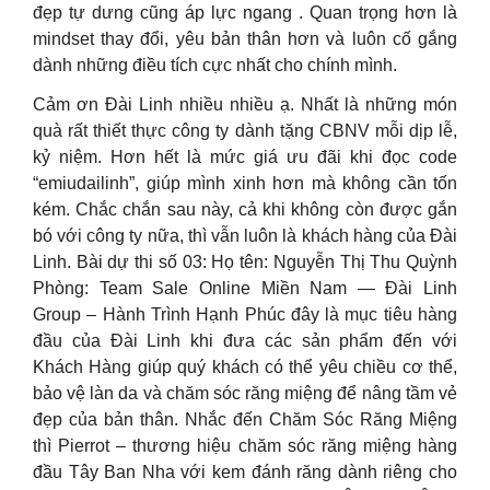
đẹp tự dưng cũng áp lực ngang . Quan trọng hơn là
mindset thay đổi, yêu bản thân hơn và luôn cố gắng
dành những điều tích cực nhất cho chính mình.
Cảm ơn Đài Linh nhiều nhiều ạ. Nhất là những món
quà rất thiết thực công ty dành tặng CBNV mỗi dịp lễ,
kỷ niệm. Hơn hết là mức giá ưu đãi khi đọc code
“emiudailinh”, giúp mình xinh hơn mà không cần tốn
kém. Chắc chắn sau này, cả khi không còn được gắn
bó với công ty nữa, thì vẫn luôn là khách hàng của Đài
Linh. Bài dự thi số 03: Họ tên: Nguyễn Thị Thu Quỳnh
Phòng: Team Sale Online Miền Nam — Đài Linh
Group – Hành Trình Hạnh Phúc đây là mục tiêu hàng
đầu của Đài Linh khi đưa các sản phẩm đến với
Khách Hàng giúp quý khách có thể yêu chiều cơ thể,
bảo vệ làn da và chăm sóc răng miệng để nâng tầm vẻ
đẹp của bản thân. Nhắc đến Chăm Sóc Răng Miệng
thì Pierrot – thương hiệu chăm sóc răng miệng hàng
đầu Tây Ban Nha với kem đánh răng dành riêng cho