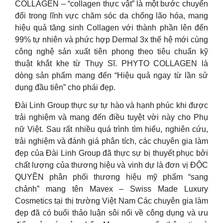
COLLAGEN – “collagen thực vật” là một bước chuyển
đổi trong lĩnh vực chăm sóc da chống lão hóa, mang
hiệu quả tăng sinh Collagen với thành phần lên đến
99% tự nhiên và phức hợp Dermal 3x thế hệ mới cùng
công nghệ sản xuất tiên phong theo tiêu chuẩn kỹ
thuật khắt khe từ Thụy Sĩ. PHYTO COLLAGEN là
dòng sản phẩm mang đến “Hiệu quả ngay từ lần sử
dụng đầu tiên” cho phái đẹp.
Đài Linh Group thực sự tự hào và hạnh phúc khi được
trải nghiệm và mang đến điều tuyệt vời này cho Phụ
nữ Việt. Sau rất nhiều quá trình tìm hiểu, nghiên cứu,
trải nghiệm và đánh giá phân tích, các chuyên gia làm
đẹp của Đài Linh Group đã thực sự bị thuyết phục bởi
chất lượng của thương hiệu và vinh dự là đơn vị ĐỘC
QUYỀN phân phối thương hiệu mỹ phẩm “sang
chảnh” mang tên Mavex – Swiss Made Luxury
Cosmetics tại thị trường Việt Nam Các chuyên gia làm
đẹp đã có buổi thảo luận sôi nổi về công dụng và ưu