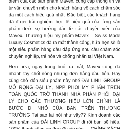
điểm của các sản phẩm Mavex, cung cấp thông tin và
tư vấn chuyên môn cho khách hàng về cách chăm sóc
da một cách hiệu quả nhất. Đặc biệt, các khách hàng
đã được trải nghiệm thực tế hiệu quả của từng sản
phẩm dưới sự hướng dẫn từ các chuyên viên của
Mavex. Thương hiệu mỹ phẩm Mavex – Swiss Made
Luxury Cosmetics đã ra mắt thành công, hứa hẹn sẽ là
một siêu phẩm hàng đầu đáp ứng nhu cầu chăm sóc
chuyên nghiệp, trẻ hóa và chống nhăn tại Việt Nam.
Hơn nữa, ngay trong buổi ra mắt, Mavex cũng đã
nhanh tay chốt nóng những đơn hàng đầu tiên. Hãy
cùng chờ đón siêu phẩm này nhé ĐÀI LINH GROUP
MỞ RỘNG ĐẠI LÝ, NPP PHỐI MỸ PHẨM TRÊN
TOÀN QUỐC TRỞ THÀNH NHÀ PHÂN PHỐI, ĐẠI
LÝ CHO CÁC THƯƠNG HIỆU LỚN CHÍNH LÀ
BƯỚC ĐI NHỎ CỦA BẠN TRÊN THƯƠNG
TRƯỜNG Tại sao lại nói như vậy?? Kinh doanh các
sản phẩm của ĐÀI LINH GROUP đi rồi bạn sẽ hiểu.
100% thành công => đơn đi vèo vèo — CHÍNH SÁCH