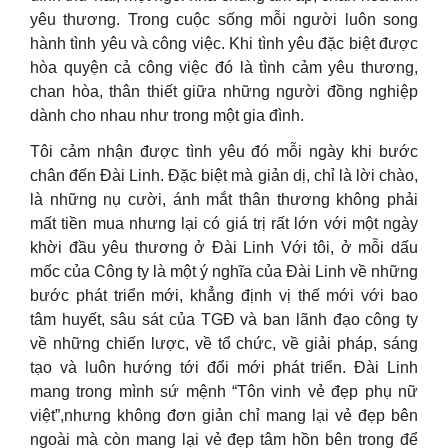
yêu thương. Trong cuộc sống mỗi người luôn song
hành tình yêu và công việc. Khi tình yêu đặc biệt được
hòa quyện cả công việc đó là tình cảm yêu thương,
chan hòa, thân thiết giữa những người đồng nghiệp
dành cho nhau như trong một gia đình.
Tôi cảm nhận được tình yêu đó mỗi ngày khi bước
chân đến Đài Linh. Đặc biệt mà giản dị, chỉ là lời chào,
là những nụ cười, ánh mắt thân thương không phải
mất tiền mua nhưng lại có giá trị rất lớn với một ngày
khời đầu yêu thương ở Đài Linh Với tôi, ở mỗi dấu
mốc của Công ty là một ý nghĩa của Đài Linh về những
bước phát triển mới, khẳng định vị thế mới với bao
tâm huyết, sâu sát của TGĐ và ban lãnh đạo công ty
về những chiến lược, về tổ chức, về giải pháp, sáng
tạo và luôn hướng tới đổi mới phát triển. Đài Linh
mang trong mình sứ mệnh “Tôn vinh vẻ đẹp phụ nữ
việt”,nhưng không đơn giản chỉ mang lại vẻ đẹp bên
ngoài mà còn mang lại vẻ đẹp tâm hồn bên trong để