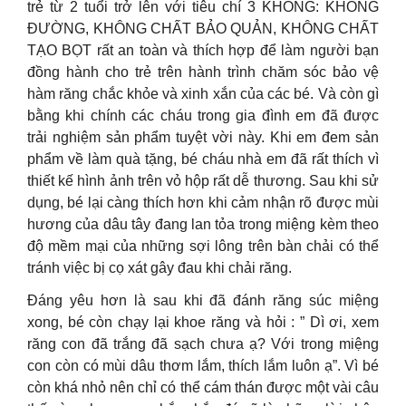
trẻ từ 2 tuổi trở lên với tiêu chí 3 KHÔNG: KHÔNG
ĐƯỜNG, KHÔNG CHẤT BẢO QUẢN, KHÔNG CHẤT
TẠO BỌT rất an toàn và thích hợp để làm người bạn
đồng hành cho trẻ trên hành trình chăm sóc bảo vệ
hàm răng chắc khỏe và xinh xắn của các bé. Và còn gì
bằng khi chính các cháu trong gia đình em đã được
trải nghiệm sản phẩm tuyệt vời này. Khi em đem sản
phẩm về làm quà tặng, bé cháu nhà em đã rất thích vì
thiết kế hình ảnh trên vỏ hộp rất dễ thương. Sau khi sử
dụng, bé lại càng thích hơn khi cảm nhận rõ được mùi
hương của dâu tây đang lan tỏa trong miệng kèm theo
độ mềm mại của những sợi lông trên bàn chải có thể
tránh việc bị cọ xát gây đau khi chải răng.
Đáng yêu hơn là sau khi đã đánh răng súc miệng
xong, bé còn chạy lại khoe răng và hỏi : ” Dì ơi, xem
răng con đã trắng đã sạch chưa ạ? Với trong miệng
con còn có mùi dâu thơm lắm, thích lắm luôn ạ”. Vì bé
còn khá nhỏ nên chỉ có thể cám thán được một vài câu