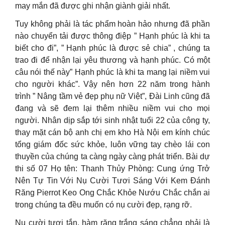
may mắn đã được ghi nhận giành giải nhất.
Tuy không phải là tác phẩm hoàn hảo nhưng đã phần
nào chuyển tải được thông điệp ” Hạnh phúc là khi ta
biết cho đi”, ” Hạnh phúc là được sẻ chia” , chúng ta
trao đi để nhận lại yêu thương và hạnh phúc. Có một
câu nói thế này” Hạnh phúc là khi ta mang lại niềm vui
cho người khác”. Vậy nên hơn 22 năm trong hành
trình ” Nâng tầm vẻ đẹp phụ nữ Việt”, Đài Linh cũng đã
đang và sẽ đem lại thêm nhiều niềm vui cho mọi
người. Nhân dịp sắp tới sinh nhật tuổi 22 của công ty,
thay mặt cán bộ anh chị em kho Hà Nội em kính chúc
tổng giám đốc sức khỏe, luôn vững tay chèo lái con
thuyền của chúng ta càng ngày càng phát triển. Bài dự
thi số 07 Họ tên: Thanh Thủy Phòng: Cung ứng Trở
Nên Tự Tin Với Nụ Cười Tươi Sáng Với Kem Đánh
Răng Pierrot Keo Ong Chắc Khỏe Nướu Chắc chắn ai
trong chúng ta đều muốn có nụ cười đẹp, rạng rỡ.
Nụ cười tươi tắn, hàm răng trắng sáng chẳng phải là