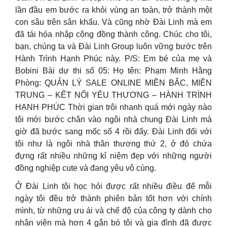
lần đầu em bước ra khỏi vùng an toàn, trở thành một
con sâu trên sân khấu. Và cũng nhờ Đài Linh mà em
đã tái hóa nhập cộng đồng thành công. Chúc cho tôi,
bạn, chúng ta và Đài Linh Group luôn vững bước trên
Hành Trình Hạnh Phúc này. P/S: Em bé của mẹ và
Bobini Bài dự thi số 05: Họ tên: Phạm Minh Hằng
Phòng: QUẢN LÝ SALE ONLINE MIỀN BẮC, MIỀN
TRUNG – KẾT NỐI YÊU THƯƠNG – HÀNH TRÌNH
HẠNH PHÚC Thời gian trôi nhanh quá mới ngày nào
tôi mới bước chân vào ngôi nhà chung Đài Linh mà
giờ đã bước sang mốc số 4 rồi đấy. Đài Linh đối với
tôi như là ngôi nhà thân thương thứ 2, ở đó chứa
đựng rất nhiều những kỉ niệm đẹp với những người
đồng nghiệp cute và đang yêu vô cùng.
Ở Đài Linh tôi học hỏi được rất nhiều điều để mỗi
ngày tôi đều trở thành phiên bản tốt hơn với chính
mình, từ những ưu ái và chế độ của công ty dành cho
nhân viên mà hơn 4 gắn bó tôi và gia đình đã được