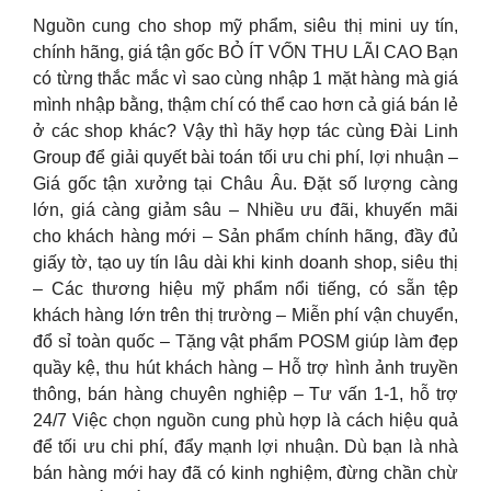
Nguồn cung cho shop mỹ phẩm, siêu thị mini uy tín,
chính hãng, giá tận gốc BỎ ÍT VỐN THU LÃI CAO Bạn
có từng thắc mắc vì sao cùng nhập 1 mặt hàng mà giá
mình nhập bằng, thậm chí có thể cao hơn cả giá bán lẻ
ở các shop khác? Vậy thì hãy hợp tác cùng Đài Linh
Group để giải quyết bài toán tối ưu chi phí, lợi nhuận –
Giá gốc tận xưởng tại Châu Âu. Đặt số lượng càng
lớn, giá càng giảm sâu – Nhiều ưu đãi, khuyến mãi
cho khách hàng mới – Sản phẩm chính hãng, đầy đủ
giấy tờ, tạo uy tín lâu dài khi kinh doanh shop, siêu thị
– Các thương hiệu mỹ phẩm nổi tiếng, có sẵn tệp
khách hàng lớn trên thị trường – Miễn phí vận chuyển,
đổ sỉ toàn quốc – Tặng vật phẩm POSM giúp làm đẹp
quầy kệ, thu hút khách hàng – Hỗ trợ hình ảnh truyền
thông, bán hàng chuyên nghiệp – Tư vấn 1-1, hỗ trợ
24/7 Việc chọn nguồn cung phù hợp là cách hiệu quả
để tối ưu chi phí, đẩy mạnh lợi nhuận. Dù bạn là nhà
bán hàng mới hay đã có kinh nghiệm, đừng chần chừ