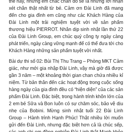
thế này, nhưng em chắc chắn đó sẽ là những lời nhận
xét chân thật nhất từ bé. Cảm ơn Đài Linh đã mang
đến cho gia đình em cũng như các Khách Hàng của
Đài Linh một trải nghiệm tuyệt vời về sản phẩm
thương hiệu PIERROT. Nhân dịp sinh nhật lần thứ 22
của Đài Linh Group, em chúc quý công ty ngày càng
phát triển, ngày càng vững mạnh để có thể đưa tới cho
Khách Hàng những sản phẩm tuyệt vời nhất.
Bài dự thi số 02: Bùi Thị Thu Trang – Phòng MKT Cảm
giác, như mới gia nhập Đài Linh, vậy mà giờ đã được
gần 3 năm – một khoảng thời gian chan chứa nhiều kỉ
niệm. Từ bản thân đến các hoạt động trong cuộc sống
hàng ngày của gia đình đều có “hiện diện” của các sản
phẩm Đài Linh. Đặc biệt, trong hành trình khôn lớn của
2 em bé Sữa và Bon luôn có sự chăm sóc, bảo vệ dịu
nhẹ của Bobini. Mừng sinh nhật tuổi 22 Đài Linh
Group – Hành trình Hạnh Phúc! Thật nhiều lời muốn
gửi đến Đài Linh, nhưng đặc biệt hơn cả là chúc sếp,
các anh chị em đồng nghiệp Đài Linh thật Mạnh khỏe