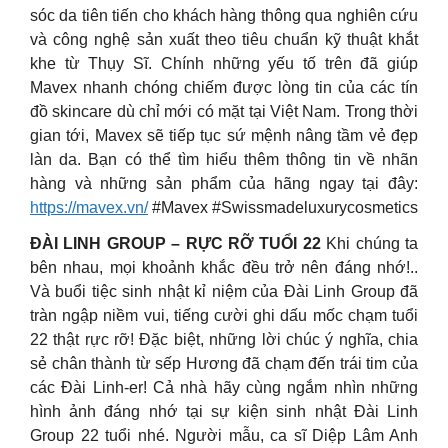
sóc da tiên tiến cho khách hàng thông qua nghiên cứu
và công nghệ sản xuất theo tiêu chuẩn kỹ thuật khắt
khe từ Thụy Sĩ. Chính những yếu tố trên đã giúp
Mavex nhanh chóng chiếm được lòng tin của các tín
đồ skincare dù chỉ mới có mặt tại Việt Nam. Trong thời
gian tới, Mavex sẽ tiếp tục sứ mệnh nâng tầm vẻ đẹp
làn da. Bạn có thể tìm hiểu thêm thông tin về nhãn
hàng và những sản phẩm của hãng ngay tại đây:
https://mavex.vn/
#Mavex #Swissmadeluxurycosmetics
ĐÀI LINH GROUP️ – RỰC RỠ TUỔI 22
Khi chúng ta
bên nhau, mọi khoảnh khắc đều trở nên đáng nhớ!..
Và buổi tiệc sinh nhật kỉ niệm của Đài Linh Group đã
tràn ngập niềm vui, tiếng cười ghi dấu mốc chạm tuổi
22 thật rực rỡ! Đặc biệt, những lời chúc ý nghĩa, chia
sẻ chân thành từ sếp Hương đã chạm đến trái tim của
các Đài Linh-er! Cả nhà hãy cùng ngắm nhìn những
hình ảnh đáng nhớ tại sự kiện sinh nhật Đài Linh
Group 22 tuổi nhé. Người mẫu, ca sĩ Diệp Lâm Anh