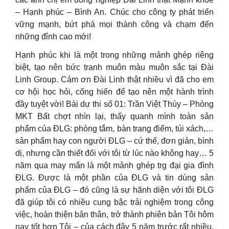
– Hạnh phúc – Bình An. Chúc cho công ty phát triển
vững mạnh, bứt phá mọi thành công và chạm đến
những đỉnh cao mới!
Hạnh phúc khi là một trong những mảnh ghép riêng
biệt, tạo nên bức tranh muôn màu muôn sắc tại Đài
Linh Group. Cảm ơn Đài Linh thật nhiều vì đã cho em
cơ hội học hỏi, cống hiến để tạo nên một hành trình
đầy tuyệt vời! Bài dự thi số 01: Trần Việt Thúy – Phòng
MKT Bất chợt nhìn lại, thấy quanh mình toàn sản
phẩm của ĐLG: phòng tắm, bàn trang điểm, túi xách,…
sản phẩm hay con người ĐLG – cứ thế, đơn giản, bình
dị, nhưng cần thiết đối với tôi từ lúc nào không hay… 5
năm qua may mắn là một mảnh ghép trg đại gia đình
ĐLG. Được là một phần của ĐLG và tin dùng sản
phẩm của ĐLG – đó cũng là sự hãnh diện với tôi ĐLG
đã giúp tôi có nhiều cung bậc trải nghiệm trong công
việc, hoàn thiện bản thân, trở thành phiên bản Tôi hôm
nay tốt hơn Tôi – của cách đây 5 năm trước rất nhiều.