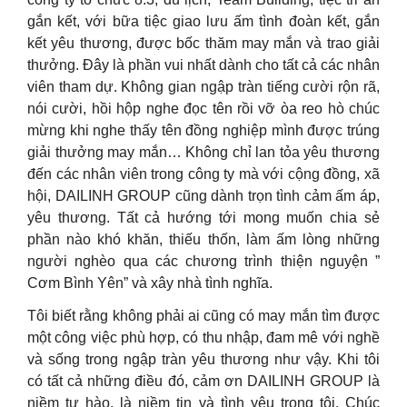
gắn kết, với bữa tiệc giao lưu ấm tình đoàn kết, gắn
kết yêu thương, được bốc thăm may mắn và trao giải
thưởng. Đây là phần vui nhất dành cho tất cả các nhân
viên tham dự. Không gian ngập tràn tiếng cười rộn rã,
nói cười, hồi hộp nghe đọc tên rồi vỡ òa reo hò chúc
mừng khi nghe thấy tên đồng nghiệp mình được trúng
giải thưởng may mắn… Không chỉ lan tỏa yêu thương
đến các nhân viên trong công ty mà với cộng đồng, xã
hội, DAILINH GROUP cũng dành trọn tình cảm ấm áp,
yêu thương. Tất cả hướng tới mong muốn chia sẻ
phần nào khó khăn, thiếu thốn, làm ấm lòng những
người nghèo qua các chương trình thiện nguyện ”
Cơm Bình Yên” và xây nhà tình nghĩa.
Tôi biết rằng không phải ai cũng có may mắn tìm được
một công việc phù hợp, có thu nhập, đam mê với nghề
và sống trong ngập tràn yêu thương như vậy. Khi tôi
có tất cả những điều đó, cảm ơn DAILINH GROUP là
niềm tự hào, là niềm tin và tình yêu trong tôi. Chúc