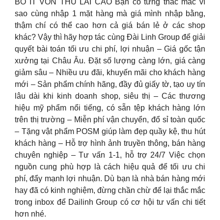
BỎ ÍT VỐN THU LÃI CAO Bạn có từng thắc mắc vì
sao cùng nhập 1 mặt hàng mà giá mình nhập bằng,
thậm chí có thể cao hơn cả giá bán lẻ ở các shop
khác? Vậy thì hãy hợp tác cùng Đài Linh Group để giải
quyết bài toán tối ưu chi phí, lợi nhuận – Giá gốc tận
xưởng tại Châu Âu. Đặt số lượng càng lớn, giá càng
giảm sâu – Nhiều ưu đãi, khuyến mãi cho khách hàng
mới – Sản phẩm chính hãng, đầy đủ giấy tờ, tạo uy tín
lâu dài khi kinh doanh shop, siêu thị – Các thương
hiệu mỹ phẩm nổi tiếng, có sẵn tệp khách hàng lớn
trên thị trường – Miễn phí vận chuyển, đổ sỉ toàn quốc
– Tặng vật phẩm POSM giúp làm đẹp quầy kệ, thu hút
khách hàng – Hỗ trợ hình ảnh truyền thông, bán hàng
chuyên nghiệp – Tư vấn 1-1, hỗ trợ 24/7 Việc chọn
nguồn cung phù hợp là cách hiệu quả để tối ưu chi
phí, đẩy mạnh lợi nhuận. Dù bạn là nhà bán hàng mới
hay đã có kinh nghiệm, đừng chần chừ để lại thắc mắc
trong inbox để Dailinh Group có cơ hội tư vấn chi tiết
hơn nhé.