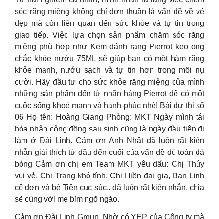
sóc răng miệng không chỉ đơn thuần là vấn đề về vẻ
đẹp mà còn liên quan đến sức khỏe và tự tin trong
giao tiếp. Việc lựa chọn sản phẩm chăm sóc răng
miệng phù hợp như Kem đánh răng Pierrot keo ong
chắc khỏe nướu 75ML sẽ giúp bạn có một hàm răng
khỏe mạnh, nướu sạch và tự tin hơn trong mỗi nụ
cười. Hãy đầu tư cho sức khỏe răng miệng của mình
những sản phẩm đến từ nhãn hàng Pierrot để có một
cuộc sống khoẻ mạnh và hạnh phúc nhé! Bài dự thi số
06 Họ tên: Hoàng Giang Phòng: MKT Ngày mình tái
hóa nhập cộng đồng sau sinh cũng là ngày đầu tiên đi
làm ở Đài Linh. Cảm ơn Anh Nhật đã luôn rất kiên
nhẫn giải thích từ đầu đến cuối của vấn đề dù toàn đá
bóng Cảm ơn chị em Team MKT yêu dấu: Chị Thúy
vui vẻ, Chị Trang khó tính, Chị Hiền đại gia, Bạn Linh
cô đơn và bé Tiên cục súc.. đã luôn rất kiên nhẫn, chia
sẻ cùng với mẹ bỉm ngổ ngáo.
Cảm ơn Đài Linh Group. Nhờ có YEP của Công ty mà