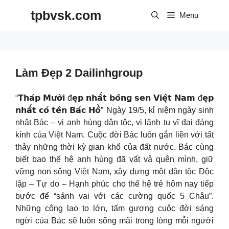
Skip
tpbvsk.com
to
Menu
content
Làm Đẹp 2 Dailinhgroup
“𝗧𝗵𝗮́𝗽 𝗠𝘂̛𝗼̛̀𝗶 đ𝗲̣𝗽 𝗻𝗵𝗮̂́𝘁 𝗯𝗼̂𝗻𝗴 𝘀𝗲𝗻 𝗩𝗶𝗲̣̂𝘁 𝗡𝗮𝗺 đ𝗲̣𝗽
𝗻𝗵𝗮̂́𝘁 𝗰𝗼́ 𝘁𝗲̂𝗻 𝗕𝗮́𝗰 𝗛𝗼̂̀” Ngày 19/5, kỉ niệm ngày sinh
nhật Bác – vị anh hùng dân tộc, vị lãnh tụ vĩ đại đáng
kính của Việt Nam. Cuộc đời Bác luôn gắn liền với tất
thảy những thời kỳ gian khổ của đất nước. Bác cùng
biết bao thế hệ anh hùng đã vất vả quên mình, giữ
vững non sông Việt Nam, xây dựng một dân tộc Độc
lập – Tự do – Hạnh phúc cho thế hệ trẻ hôm nay tiếp
bước để “sánh vai với các cường quốc 5 Châu”.
Những công lao to lớn, tấm gương cuộc đời sáng
ngời của Bác sẽ luôn sống mãi trong lòng mỗi người