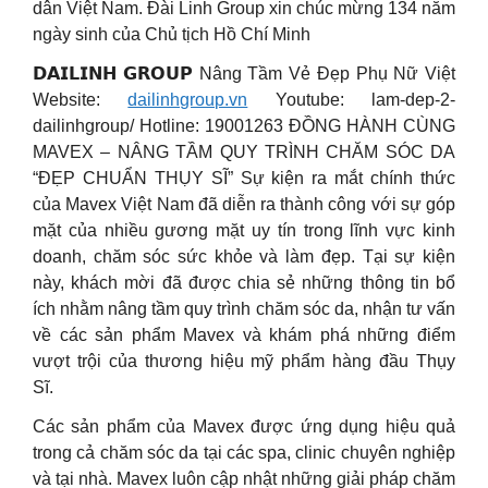
dân Việt Nam. ️Đài Linh Group xin chúc mừng 134 năm
ngày sinh của Chủ tịch Hồ Chí Minh
𝗗𝗔𝗜𝗟𝗜𝗡𝗛 𝗚𝗥𝗢𝗨𝗣 Nâng Tầm Vẻ Đẹp Phụ Nữ Việt
Website:
dailinhgroup.vn
Youtube: lam-dep-2-
dailinhgroup/ Hotline: 19001263 ĐỒNG HÀNH CÙNG
MAVEX – NÂNG TẦM QUY TRÌNH CHĂM SÓC DA
“ĐẸP CHUẨN THỤY SĨ” Sự kiện ra mắt chính thức
của Mavex Việt Nam đã diễn ra thành công với sự góp
mặt của nhiều gương mặt uy tín trong lĩnh vực kinh
doanh, chăm sóc sức khỏe và làm đẹp. Tại sự kiện
này, khách mời đã được chia sẻ những thông tin bổ
ích nhằm nâng tầm quy trình chăm sóc da, nhận tư vấn
về các sản phẩm Mavex và khám phá những điểm
vượt trội của thương hiệu mỹ phẩm hàng đầu Thụy
Sĩ.
Các sản phẩm của Mavex được ứng dụng hiệu quả
trong cả chăm sóc da tại các spa, clinic chuyên nghiệp
và tại nhà. Mavex luôn cập nhật những giải pháp chăm