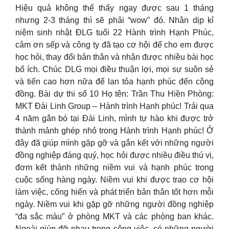
Hiệu quả không thể thấy ngay được sau 1 tháng
nhưng 2-3 tháng thì sẽ phải “wow” đó. Nhân dịp kỉ
niệm sinh nhật ĐLG tuổi 22 Hành trình Hạnh Phúc,
cảm ơn sếp và công ty đã tạo cơ hội để cho em được
học hỏi, thay đổi bản thân và nhận được nhiều bài học
bổ ích. Chúc DLG mọi điều thuận lợi, mọi sự suôn sẻ
và tiến cao hơn nữa để lan tỏa hạnh phúc đến cộng
đồng. Bài dự thi số 10 Họ tên: Trần Thu Hiền Phòng:
MKT Đài Linh Group – Hành trình Hạnh phúc! Trải qua
4 năm gắn bó tại Đài Linh, mình tự hào khi được trở
thành mảnh ghép nhỏ trong Hành trình Hạnh phúc! Ở
đây đã giúp mình gặp gỡ và gắn kết với những người
đồng nghiệp đáng quý, học hỏi được nhiều điều thú vị,
đơm kết thành những niềm vui và hạnh phúc trong
cuộc sống hàng ngày. Niềm vui khi được trao cơ hội
làm việc, cống hiến và phát triển bản thân tốt hơn mỗi
ngày. Niềm vui khi gặp gỡ những người đồng nghiệp
“đa sắc màu” ở phòng MKT và các phòng ban khác.
Ngoài giúp đỡ nhau trong công việc, có những người