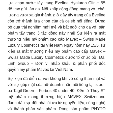
lựa chọn nước tẩy trang Eveline Hyaluron Clinic B5
để trao gửi làn da. Nổi khắp cộng đồng mạng với chất
lượng vượt xa giá thành, giờ đây tẩy trang của Eveline
còn trở thành lựa chọn của cả celeb nổi tiếng. Đừng
bỏ qua trải nghiệm mới mẻ và bất ngờ cho da với sản
phẩm tẩy trang 3 tác động này nhé! Sự kiện ra mắt
thương hiệu mỹ phẩm cao cấp Mavex – Swiss Made
Luxury Cosmetics tại Việt Nam Ngày hôm nay 15/5, sự
kiện ra mắt thương hiệu mỹ phẩm cao cấp Mavex –
Swiss Made Luxury Cosmetics được tổ chức bởi Đài
Linh Group – Đơn vị nhập khẩu & phân phối độc
quyền mỹ phẩm Mavex tại Việt Nam.
Sự kiện đã diễn ra với không khí vô cùng thân mật và
với sự góp mặt của nữ doanh nhân nổi tiếng tại Israel,
bà Tagil Green – Forbes 40 under 40. Đến từ Thụy Sĩ,
mỹ phẩm mang thương hiệu MAVEX Switzerland
đánh dấu sự đột phá tối ưu từ nguyên liệu, công nghệ
và thành phần sản phẩm. Dòng sản phẩm PHYTO