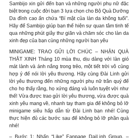
Sambijo xin gửi đến bạn và những người phụ nữ đặc
biệt trong cuộc đời bạn 3 lựa chọn cho Bộ Quà Dưỡng
Da đỉnh cao ẩn chứa “Bí mật của làn da không tuổi”.
Hãy để Sambijo giúp bạn thể hiện sự quan tâm tinh tế
qua những phút giây thư giãn và chăm sóc cho làn da
xinh đẹp của bạn cùng những người bạn yêu
MINIGAME: TRAO GỬI LỜI CHÚC – NHẬN QUÀ
THẬT XINH Tháng 10 mùa thu, dịu dàng với làn gió
mát lành và ánh nắng trong trẻo, một tiết trời vô cùng
hợp ý để nói lời yêu thương. Hãy cùng Đài Linh gửi
lời yêu thương đến những người phụ nữ trân quý để
cho họ thấy rằng, họ xứng đáng và luôn tuyệt vời như
thế! Vừa được trao gửi lời yêu thương, vừa được quà
xinh yêu mang về, nhanh tay tham gia để không bỏ lỡ
minigame siêu hấp dẫn từ Đài Linh bạn nhé! Cùng
thực hiện đủ các bước sau để không bỏ lỡ phần quà
nhé!
– Bước 1: Nhấn “Like” Fanpage DaiLinh Group. –