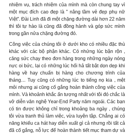
nhiệm vụ, trách nhiệm của mình mà còn chung tay vì
một mục đích cao đẹp là ” nâng tầm vẻ đẹp phụ nữ
Việt”. Đài Linh đã đi một chặng đường dài hơn 22 năm
thì tôi tự hào là cũng đã đồng hành và góp sức mình
trong gần nửa chặng đường đó.
Công việc của chúng tôi ở dưới kho có nhiều đặc thù
khác với các bộ phận khác. Có nhứng lúc bận rộn ,
căng sức chạy theo đơn hàng trong những ngày nóng
nực oi bức, lại có những lúc hối hả tất bật dọn dẹp khi
hàng về hay chuẩn bị hàng cho chương trình của
tháng… Tuy cũng có những lúc to tiếng nọ kia , mệt
mỏi nhưng ai cũng cố gắng hoàn thành công việc của
mình. Và khoảnh khắc ấn tượng nhất với tôi đó chắc là
vở diễn văn nghệ Year-End Party năm ngoái. Các bạn
có tin được không chỉ trong khoảng ba ngày , chúng
tôi vừa tranh thủ làm việc, vừa luyện tập. Chẳng ai có
năng khiếu ca hát hay diễn xuất gì cả nhưng rồi tất cả
đã cố gắng, nỗ lực để hoàn thành tiết mục tham dự và