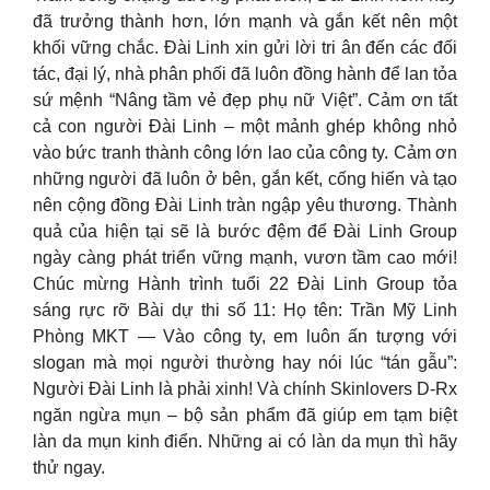
đã trưởng thành hơn, lớn mạnh và gắn kết nên một
khối vững chắc. Đài Linh xin gửi lời tri ân đến các đối
tác, đại lý, nhà phân phối đã luôn đồng hành để lan tỏa
sứ mệnh “Nâng tầm vẻ đẹp phụ nữ Việt”. Cảm ơn tất
cả con người Đài Linh – một mảnh ghép không nhỏ
vào bức tranh thành công lớn lao của công ty. Cảm ơn
những người đã luôn ở bên, gắn kết, cống hiến và tạo
nên cộng đồng Đài Linh tràn ngập yêu thương. Thành
quả của hiện tại sẽ là bước đệm để Đài Linh Group
ngày càng phát triển vững mạnh, vươn tầm cao mới!
Chúc mừng Hành trình tuổi 22 Đài Linh Group tỏa
sáng rực rỡ Bài dự thi số 11: Họ tên: Trần Mỹ Linh
Phòng MKT — Vào công ty, em luôn ấn tượng với
slogan mà mọi người thường hay nói lúc “tán gẫu”:
Người Đài Linh là phải xinh! Và chính Skinlovers D-Rx
ngăn ngừa mụn – bộ sản phẩm đã giúp em tạm biệt
làn da mụn kinh điển. Những ai có làn da mụn thì hãy
thử ngay.