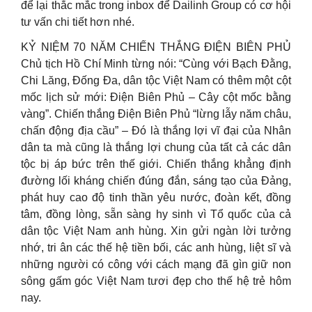
để lại thắc mắc trong inbox để Dailinh Group có cơ hội
tư vấn chi tiết hơn nhé.
KỶ NIỆM 70 NĂM CHIẾN THẮNG ĐIỆN BIÊN PHỦ
Chủ tịch Hồ Chí Minh từng nói: “Cùng với Bạch Đằng,
Chi Lăng, Đống Đa, dân tộc Việt Nam có thêm một cột
mốc lịch sử mới: Điện Biên Phủ – Cây cột mốc bằng
vàng”. Chiến thắng Điện Biên Phủ “lừng lẫy năm châu,
chấn động địa cầu” – Đó là thắng lợi vĩ đại của Nhân
dân ta mà cũng là thắng lợi chung của tất cả các dân
tộc bị áp bức trên thế giới. Chiến thắng khẳng định
đường lối kháng chiến đúng đắn, sáng tạo của Đảng,
phát huy cao độ tinh thần yêu nước, đoàn kết, đồng
tâm, đồng lòng, sẵn sàng hy sinh vì Tổ quốc của cả
dân tộc Việt Nam anh hùng. Xin gửi ngàn lời tưởng
nhớ, tri ân các thế hệ tiền bối, các anh hùng, liệt sĩ và
những người có công với cách mạng đã gìn giữ non
sông gấm góc Việt Nam tươi đẹp cho thế hệ trẻ hôm
nay.