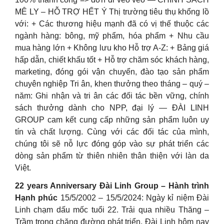
MÊ LY – HỖ TRỢ HẾT Ý Thị trường tiêu thụ khổng lồ
với: + Các thương hiệu mạnh đã có vị thế thuộc các
ngành hàng: bông, mỹ phẩm, hóa phẩm + Nhu cầu
mua hàng lớn + Không lưu kho Hỗ trợ A-Z: + Bảng giá
hấp dẫn, chiết khấu tốt + Hỗ trợ chăm sóc khách hàng,
marketing, đóng gói vận chuyển, đào tạo sản phẩm
chuyên nghiệp Tri ân, khen thưởng theo tháng – quý –
năm: Ghi nhận và tri ân các đối tác bền vững, chính
sách thưởng dành cho NPP, đại lý — ĐÀI LINH
GROUP cam kết cung cấp những sản phẩm luôn uy
tín và chất lượng. Cùng với các đối tác của mình,
chúng tôi sẽ nỗ lực đóng góp vào sự phát triển các
dòng sản phẩm từ thiên nhiên thân thiện với làn da
Việt.
️22 years Anniversary Đài Linh Group – Hành trình
Hạnh phúc️
15/5/2002 – 15/5/2024: Ngày kỉ niệm Đài
Linh chạm dấu mốc tuổi 22. Trải qua nhiều Thăng –
Trầm trong chặng đường phát triển, Đài Linh hôm nay