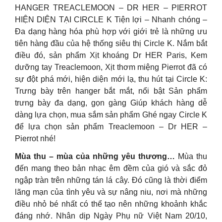
HANGER TREACLEMOON – DR HER – PIERROT
HIỆN DIỆN TẠI CIRCLE K Tiện lợi – Nhanh chóng –
Đa dạng hàng hóa phù hợp với giới trẻ là những ưu
tiên hàng đầu của hệ thống siêu thị Circle K. Nắm bắt
điều đó, sản phẩm Xịt khoáng Dr HER Paris, Kem
dưỡng tay Treaclemoon, Xịt thơm miệng Pierrot đã có
sự đột phá mới, hiện diện mới lạ, thu hút tại Circle K:
Trưng bày trên hanger bắt mắt, nổi bật Sản phẩm
trưng bày đa dạng, gọn gàng Giúp khách hàng dễ
dàng lựa chọn, mua sắm sản phẩm Ghé ngay Circle K
để lựa chọn sản phẩm Treaclemoon – Dr HER –
Pierrot nhé!
Mùa thu – mùa của những yêu thương…
Mùa thu
đến mang theo bản nhạc êm đềm của gió và sắc đỏ
ngập tràn trên những tán lá cây. Đó cũng là thời điểm
lãng mạn của tình yêu và sự nâng niu, nơi mà những
điều nhỏ bé nhất có thể tạo nên những khoảnh khắc
đáng nhớ. Nhân dịp Ngày Phụ nữ Việt Nam 20/10,