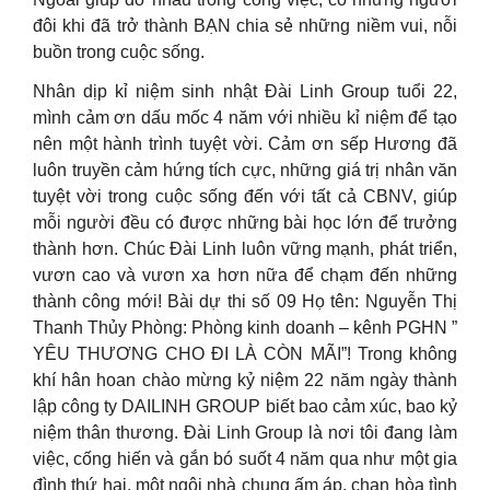
đôi khi đã trở thành BẠN chia sẻ những niềm vui, nỗi
buồn trong cuộc sống.
Nhân dịp kỉ niệm sinh nhật Đài Linh Group tuổi 22,
mình cảm ơn dấu mốc 4 năm với nhiều kỉ niệm để tạo
nên một hành trình tuyệt vời. Cảm ơn sếp Hương đã
luôn truyền cảm hứng tích cực, những giá trị nhân văn
tuyệt vời trong cuộc sống đến với tất cả CBNV, giúp
mỗi người đều có được những bài học lớn để trưởng
thành hơn. Chúc Đài Linh luôn vững mạnh, phát triển,
vươn cao và vươn xa hơn nữa để chạm đến những
thành công mới! Bài dự thi số 09 Họ tên: Nguyễn Thị
Thanh Thủy Phòng: Phòng kinh doanh – kênh PGHN ”
YÊU THƯƠNG CHO ĐI LÀ CÒN MÃI”! Trong không
khí hân hoan chào mừng kỷ niệm 22 năm ngày thành
lập công ty DAILINH GROUP biết bao cảm xúc, bao kỷ
niệm thân thương. Đài Linh Group là nơi tôi đang làm
việc, cống hiến và gắn bó suốt 4 năm qua như một gia
đình thứ hai, một ngôi nhà chung ấm áp, chan hòa tình