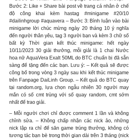
Bước 2: Like + Share bài post về trang cá nhân ở chế
độ công khai kèm hastag #minigame #20/10
#dailinhgroup #aquavera – Bước 3: Bình luận vào bài
minigame lời chúc mừng ngày 20 tháng 10 ý nghĩa
đến người thân yêu, tag 3 người bạn và kèm 3 chữ số
bất kỳ Thời gian kết thúc minigame: hết ngày
10/11/2023 30 giải thưởng, mỗi giải là 1 chai Nước
hoa nữ AquaVera Exalt 50ML do BTC chuẩn bị đã sẵn
sàng để tặng đến các bạn. Lưu ý: – Kết quả sẽ được
công bố trong vòng 3 ngày sau khi kết thúc minigame
trên Fanpage DaiLinh Group. – Kết quả do BTC quay
tại random.org, lựa chọn ngẫu nhiên 30 người may
mắn có số cmt trùng với số quay random, cmt sớm
nhất để trao giải.
– Mỗi người chơi chỉ được comment 1 lần và không
chỉnh sửa. – Không chấp nhận các nick ảo, những
nick lập ra chỉ để săn game trúng thưởng, không có
tương tác bạn bè trong thời gian dài trên 3 tháng (nick