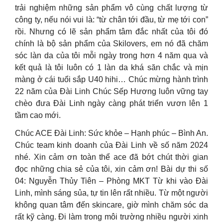
trải nghiệm những sản phẩm vô cùng chất lượng từ
công ty, nếu nói vui là: “từ chân tới đầu, từ mẹ tới con”
rồi. Nhưng có lẽ sản phẩm tâm đắc nhất của tôi đó
chính là bộ sản phẩm của Skilovers, em nó đã chăm
sóc làn da của tôi mỗi ngày trong hơn 4 năm qua và
kết quả là tôi luôn có 1 làn da khá săn chắc và mịn
màng ở cái tuổi sắp U40 hihi… Chúc mừng hành trình
22 năm của Đài Linh Chúc Sếp Hương luôn vững tay
chèo đưa Đài Linh ngày càng phát triển vươn lên 1
tầm cao mới.
Chúc ACE Đài Linh: Sức khỏe – Hạnh phúc – Bình An.
Chúc team kinh doanh của Đài Linh về số năm 2024
nhé. Xin cảm ơn toàn thể ace đã bớt chút thời gian
đọc những chia sẻ của tôi, xin cảm ơn! Bài dự thi số
04: Nguyễn Thủy Tiên – Phòng MKT Từ khi vào Đài
Linh, mình sáng sủa, tự tin lên rất nhiều. Từ một người
không quan tâm đến skincare, giờ mình chăm sóc da
rất kỹ càng. Đi làm trong môi trường nhiều người xinh