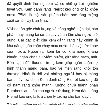
đã quyết định thử nghiệm và có những trải nghiệm
tuyệt vời. Kem đánh răng Pierrot keo ong chắc khỏe
nướu 75ML là một sản phẩm chăm sóc răng miệng
xuất xứ từ Tây Ban Nha.
Với nguồn gốc chất lượng và công nghệ hiện đại, sản
phẩm này mang lại sự tin cậy và an tâm cho người sử
dụng. Cái đặc biệt của kem đánh răng này chính là
khả năng ngăn chặn chảy máu nướu, bảo vệ sức khỏe
của nướu. Ngoài ra, kem lại có khả năng kháng
khuẩn, ngăn chặn sự viêm nướu, giữ răng sạch, mát.
Bên cạnh đó, fluoride trong kem giúp ngăn chặn sự
hình thành mảng bám, bảo vệ men răng khỏi tổn
thương. Nhất là đối với những người hay bị mảng
bám, hãy lựa chọn Kem đánh răng Pierrot keo ong để
có hàm răng khỏe mạnh. Không chứa thành phần
Parabens an toàn cho người sử dụng, Kem đánh răng
Pierrot keo ong là lựa chọn lý tưởng cho bạn đấy! .
Từ trải nghiệm cá nhân, mình nhận ra rằng việc chăm