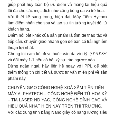
giúp phát huy toàn bộ ưu điểm và mang lại hiệu quả
tối đa cho các mục đích như căng bóng da và trẻ hóa.
Với thiết kế sang trọng, hiện đại, Máy Tiêm Hycoox
làm điểm nhấn cho spa và tạo sự tin tưởng tuyệt đối từ
khách hàng.
Điểm nổi bật khác của sản phẩm là tính dễ thao tác và
tiếp cận, chuyển giao nhanh gọn để bạn có trải nghiệm
thuận lợi nhất.
Chúng tôi cam kết đưa thuốc vào da với tỷ lệ 95-98%
và đổi máy 1-1 nếu có bất kỳ sự trào ngược nào.
Đừng ngần ngại, hãy liên hệ ngay với PPL để biết
thêm thông tin chi tiết và được tư vấn miễn phí về sản
phẩm này.
CHUYỂN GIAO CÔNG NGHỆ XOÁ XĂM TIÊN TIẾN –
MÁY ALPHATECH – CÔNG NGHỆ ĐẾN TỪ HOA KỲ
– TIA LASER ND YAG, CÔNG NGHỆ ĐỈNH CAO VÀ
HIỆU QUẢ NHẤT HIỆN NAY TRÊN THỊ TRƯỜNG.
Với các xung tính bằng Nano giây có năng lượng siêu