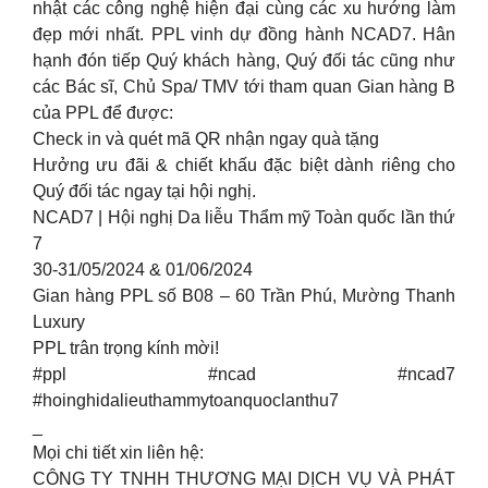
nhật các công nghệ hiện đại cùng các xu hướng làm
đẹp mới nhất. PPL vinh dự đồng hành NCAD7. Hân
hạnh đón tiếp Quý khách hàng, Quý đối tác cũng như
các Bác sĩ, Chủ Spa/ TMV tới tham quan Gian hàng B
của PPL để được:
Check in và quét mã QR nhận ngay quà tặng
Hưởng ưu đãi & chiết khấu đặc biệt dành riêng cho
Quý đối tác ngay tại hội nghị.
NCAD7 | Hội nghị Da liễu Thẩm mỹ Toàn quốc lần thứ
7
30-31/05/2024 & 01/06/2024
Gian hàng PPL số B08 – 60 Trần Phú, Mường Thanh
Luxury
PPL trân trọng kính mời!
#ppl #ncad #ncad7
#hoinghidalieuthammytoanquoclanthu7
_
Mọi chi tiết xin liên hệ:
CÔNG TY TNHH THƯƠNG MẠI DỊCH VỤ VÀ PHÁT