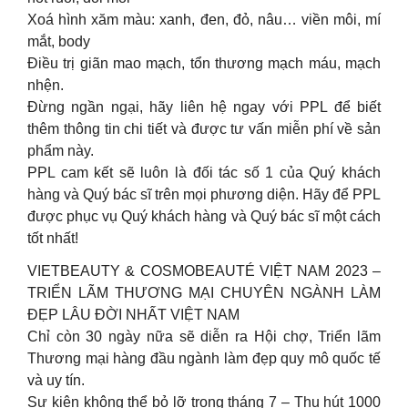
Xoá hình xăm màu: xanh, đen, đỏ, nâu… viền môi, mí
mắt, body
Điều trị giãn mao mạch, tổn thương mạch máu, mạch
nhện.
Đừng ngần ngại, hãy liên hệ ngay với PPL để biết
thêm thông tin chi tiết và được tư vấn miễn phí về sản
phẩm này.
PPL cam kết sẽ luôn là đối tác số 1 của Quý khách
hàng và Quý bác sĩ trên mọi phương diện. Hãy để PPL
được phục vụ Quý khách hàng và Quý bác sĩ một cách
tốt nhất!
VIETBEAUTY & COSMOBEAUTÉ VIỆT NAM 2023 –
TRIỂN LÃM THƯƠNG MẠI CHUYÊN NGÀNH LÀM
ĐẸP LÂU ĐỜI NHẤT VIỆT NAM
Chỉ còn 30 ngày nữa sẽ diễn ra Hội chợ, Triển lãm
Thương mại hàng đầu ngành làm đẹp quy mô quốc tế
và uy tín.
Sự kiện không thể bỏ lỡ trong tháng 7 – Thu hút 1000