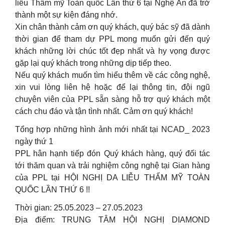
liễu Thẩm mỹ Toàn quốc Lần thứ 6 tại Nghệ An đã trở
thành một sự kiện đáng nhớ.
Xin chân thành cảm ơn quý khách, quý bác sỹ đã dành
thời gian để tham dự PPL mong muốn gửi đến quý
khách những lời chúc tốt đẹp nhất và hy vọng được
gặp lại quý khách trong những dịp tiếp theo.
Nếu quý khách muốn tìm hiểu thêm về các công nghệ,
xin vui lòng liên hệ hoặc để lại thông tin, đội ngũ
chuyên viên của PPL sẵn sàng hỗ trợ quý khách một
cách chu đáo và tận tình nhất. Cảm ơn quý khách!
Tổng hợp những hình ảnh mới nhất tại NCAD_ 2023
ngày thứ 1
PPL hân hạnh tiếp đón Quý khách hàng, quý đối tác
tới thăm quan và trải nghiệm công nghệ tại Gian hàng
của PPL tại HỘI NGHỊ DA LIỄU THẨM MỸ TOÀN
QUỐC LẦN THỨ 6 !!
Thời gian: 25.05.2023 – 27.05.2023
Địa điểm: TRUNG TÂM HỘI NGHỊ DIAMOND