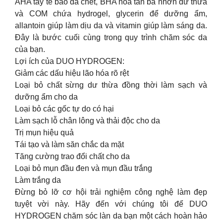
AHA tẩy tế bào da chết, BHA hòa tan bã nhờn dư thừa
và COM chứa hydrogel, glycerin để dưỡng ẩm,
allantoin giúp làm dịu da và vitamin giúp làm sáng da.
Đây là bước cuối cùng trong quy trình chăm sóc da
của bạn.
Lợi ích của DUO HYDROGEN:
Giảm các dấu hiệu lão hóa rõ rệt
Loại bỏ chất sừng dư thừa đồng thời làm sạch và
dưỡng ẩm cho da
Loại bỏ các gốc tự do có hại
Làm sạch lỗ chân lông và thải độc cho da
Trị mụn hiệu quả
Tái tạo và làm săn chắc da mặt
Tăng cường trao đổi chất cho da
Loại bỏ mụn đầu đen và mụn đầu trắng
Làm trắng da
Đừng bỏ lỡ cơ hội trải nghiệm công nghệ làm đẹp
tuyệt vời này. Hãy đến với chúng tôi để DUO
HYDROGEN chăm sóc làn da bạn một cách hoàn hảo