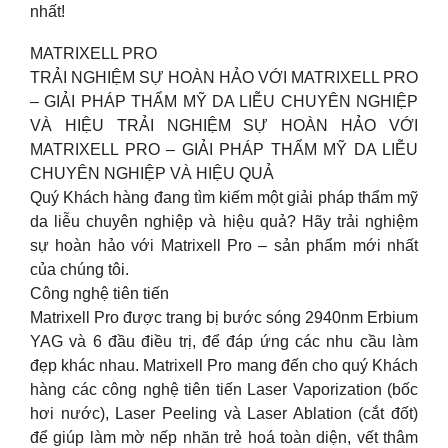
nhất!
MATRIXELL PRO
TRẢI NGHIỆM SỰ HOÀN HẢO VỚI MATRIXELL PRO
– GIẢI PHÁP THẨM MỸ DA LIỄU CHUYÊN NGHIỆP
VÀ HIỆU TRẢI NGHIỆM SỰ HOÀN HẢO VỚI
MATRIXELL PRO – GIẢI PHÁP THẨM MỸ DA LIỄU
CHUYÊN NGHIỆP VÀ HIỆU QUẢ
Quý Khách hàng đang tìm kiếm một giải pháp thẩm mỹ
da liễu chuyên nghiệp và hiệu quả? Hãy trải nghiệm
sự hoàn hảo với Matrixell Pro – sản phẩm mới nhất
của chúng tôi.
Công nghệ tiên tiến
Matrixell Pro được trang bị bước sóng 2940nm Erbium
YAG và 6 đầu điều trị, để đáp ứng các nhu cầu làm
đẹp khác nhau. Matrixell Pro mang đến cho quý Khách
hàng các công nghệ tiên tiến Laser Vaporization (bốc
hơi nước), Laser Peeling và Laser Ablation (cắt đốt)
để giúp làm mờ nếp nhăn trẻ hoá toàn diện, vết thâm