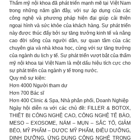
Thẩm mỹ nội khoa đã phát triển mạnh mẽ tại Việt Nam
trong những năm gần đây, với sự áp dụng của các
công nghệ và phương pháp hiện đại giúp cải thiện
ngoại hình và sức khỏe của khách hàng. Sự phát triển
này được thúc đẩy bởi sự tăng trưởng kinh tế và nâng
cao đời sống của người dân, sự quan tâm của các
chuyên gia và nhà khoa học, cùng với sự tăng trưởng
của ngành du lịch y tế. Sự phát triển vượt bật của thẩm
mỹ nội khoa tại Việt Nam là một dấu hiệu tích cực cho
sự phát triển của ngành y tế trong nước.
Quy mô sự kiện:
Hơn 4000 Người tham dự
Hơn 700 Bác sĩ
Hơn 400 Clinic & Spa, Nhà phân phối, Doanh Nghiệp
Ngày hội diễn ra với các chủ đề: FILLER & BOTOX,
THIẾT BỊ CÔNG NGHỆ CAO, CÔNG NGHỆ TẾ BÀO,
MESO – EXOSOME, NÁM – MỤN – SẮC TỐ, GIẢM
BÉO, MỸ PHẨM – DƯỢC MỸ PHẨM, ĐIỀU DƯỠNG,
DINH DƯỠNG, ỨNG DỤNG CÔNG NGHỆ TRONG