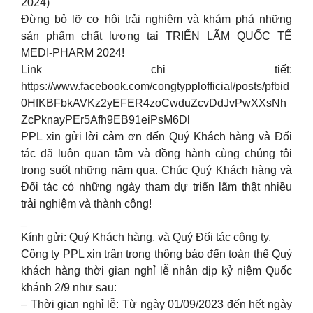
2024)
Đừng bỏ lỡ cơ hội trải nghiệm và khám phá những
sản phẩm chất lượng tại TRIỂN LÃM QUỐC TẾ
MEDI-PHARM 2024!
Link chi tiết:
https://www.facebook.com/congtypplofficial/posts/pfbid
0HfKBFbkAVKz2yEFER4zoCwduZcvDdJvPwXXsNh
ZcPknayPEr5Afh9EB91eiPsM6Dl
PPL xin gửi lời cảm ơn đến Quý Khách hàng và Đối
tác đã luôn quan tâm và đồng hành cùng chúng tôi
trong suốt những năm qua. Chúc Quý Khách hàng và
Đối tác có những ngày tham dự triển lãm thật nhiều
trải nghiệm và thành công!
_
Kính gửi: Quý Khách hàng, và Quý Đối tác công ty.
Công ty PPL xin trân trọng thông báo đến toàn thể Quý
khách hàng thời gian nghỉ lễ nhân dịp kỷ niệm Quốc
khánh 2/9 như sau:
– Thời gian nghỉ lễ: Từ ngày 01/09/2023 đến hết ngày