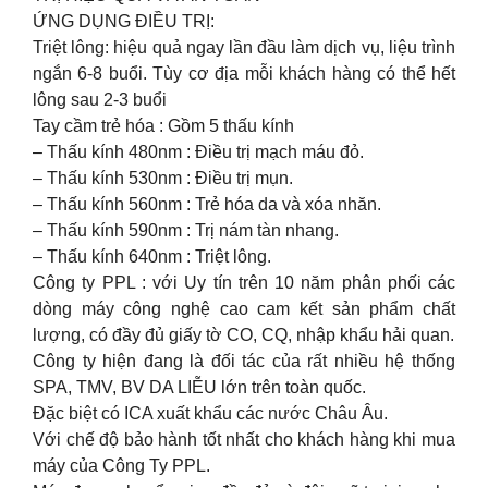
ỨNG DỤNG ĐIỀU TRỊ:
Triệt lông: hiệu quả ngay lần đầu làm dịch vụ, liệu trình
ngắn 6-8 buổi. Tùy cơ địa mỗi khách hàng có thể hết
lông sau 2-3 buổi
Tay cầm trẻ hóa : Gồm 5 thấu kính
– Thấu kính 480nm : Điều trị mạch máu đỏ.
– Thấu kính 530nm : Điều trị mụn.
– Thấu kính 560nm : Trẻ hóa da và xóa nhăn.
– Thấu kính 590nm : Trị nám tàn nhang.
– Thấu kính 640nm : Triệt lông.
Công ty PPL : với Uy tín trên 10 năm phân phối các
dòng máy công nghệ cao cam kết sản phẩm chất
lượng, có đầy đủ giấy tờ CO, CQ, nhập khẩu hải quan.
Công ty hiện đang là đối tác của rất nhiều hệ thống
SPA, TMV, BV DA LIỄU lớn trên toàn quốc.
Đặc biệt có ICA xuất khẩu các nước Châu Âu.
Với chế độ bảo hành tốt nhất cho khách hàng khi mua
máy của Công Ty PPL.