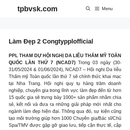
Skip
tpbvsk.com
to
Menu
content
Làm Đẹp 2 Congtypplofficial
PPL THAM DỰ HỘI NGHỊ DA LIỄU THẨM MỸ TOÀN
QUỐC LẦN THỨ 7 (NCAD7)
Trong 03 ngày (30-
31/05/2024 & 01/06/2024), NCAD7 – Hội nghị Da liễu
Thẩm mỹ Toàn quốc lần thứ 7 sẽ chính thức khai mạc
tại Nha Trang. Hội nghị quy tụ hàng trăm doanh
nghiệp, chuyên gia trong lĩnh vực làm đẹp đến từ hơn
15 quốc gia sẽ trưng bày 1000+ sản phẩm nhằm chia
sẻ, kết nối và đưa ra những giải pháp mới nhất cho
ngành làm đẹp hiện đại. Thông qua đó, sự kiện cũng
tạo môi trường giúp hơn 1000 Chuyên gia/Bác sĩ/Chủ
Spa/TMV được gặp gỡ giao lưu, tiếp cận thực tế, cập