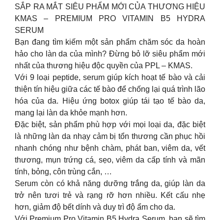
SẮP RA MẮT SIÊU PHẨM MỚI CỦA THƯƠNG HIỆU
KMAS – PREMIUM PRO VITAMIN B5 HYDRA
SERUM
Bạn đang tìm kiếm một sản phẩm chăm sóc da hoàn
hảo cho làn da của mình? Đừng bỏ lỡ siêu phẩm mới
nhất của thương hiệu độc quyền của PPL – KMAS.
Với 9 loại peptide, serum giúp kích hoạt tế bào và cải
thiện tín hiệu giữa các tế bào để chống lại quá trình lão
hóa của da. Hiệu ứng botox giúp tái tạo tế bào da,
mang lại làn da khỏe mạnh hơn.
Đặc biệt, sản phẩm phù hợp với mọi loại da, đặc biệt
là những làn da nhạy cảm bị tổn thương cần phục hồi
nhanh chóng như bệnh chàm, phát ban, viêm da, vết
thương, mụn trứng cá, sẹo, viêm da cấp tính và mãn
tính, bỏng, côn trùng cắn, …
Serum còn có khả năng dưỡng trắng da, giúp làn da
trở nên tươi trẻ và rạng rỡ hơn nhiều. Kết cấu nhẹ
hơn, giảm độ bết dính và duy trì độ ẩm cho da.
Với Premium Pro Vitamin B5 Hydra Serum, bạn sẽ tìm