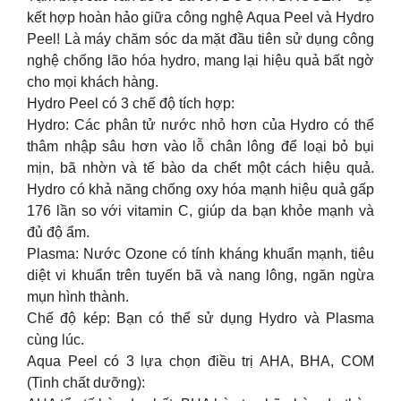
kết hợp hoàn hảo giữa công nghệ Aqua Peel và Hydro
Peel! Là máy chăm sóc da mặt đầu tiên sử dụng công
nghệ chống lão hóa hydro, mang lại hiệu quả bất ngờ
cho mọi khách hàng.
Hydro Peel có 3 chế độ tích hợp:
Hydro: Các phân tử nước nhỏ hơn của Hydro có thể
thâm nhập sâu hơn vào lỗ chân lông để loại bỏ bụi
mịn, bã nhờn và tế bào da chết một cách hiệu quả.
Hydro có khả năng chống oxy hóa mạnh hiệu quả gấp
176 lần so với vitamin C, giúp da bạn khỏe mạnh và
đủ độ ẩm.
Plasma: Nước Ozone có tính kháng khuẩn mạnh, tiêu
diệt vi khuẩn trên tuyến bã và nang lông, ngăn ngừa
mụn hình thành.
Chế độ kép: Bạn có thể sử dụng Hydro và Plasma
cùng lúc.
Aqua Peel có 3 lựa chọn điều trị AHA, BHA, COM
(Tinh chất dưỡng):