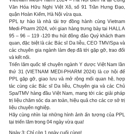
Văn Hóa Hữu Nghị Việt Xô, số 91 Trần Hưng Đạo,
quận Hoàn Kiếm, Hà Nội vừa qua.
PPL tự hào là nhà tài trợ đồng hành cùng Vietnam
Medi-Pharm 2024, với gian hàng trưng bày tại HALL A
95 – 96 – 119 -120 thu hút đông đảo Quý khách tham
quan, đặc biệt là các Bác sĩ Da liễu, CEO TMV/Spa và
các chuyên gia ngành làm đẹp đã tới gặp gỡ, trao đổi
và kết nối.
Triển lãm quốc tế chuyên ngành Y dược Việt Nam lần
thứ 31 (VIETNAM MEDI-PHARM 2024) là cơ hội để
PPL gặp gỡ, giao lưu và mở rộng mối quan hệ, hợp
tác cùng các Bác sĩ Da liễu, Chuyên gia và các Chủ
Spa/TMV hàng đầu Việt Nam, mang tới các giải pháp
trị liệu chăm sóc da an toàn, hiệu quả cho các cơ sở trị
liệu chuyên nghiệp.
Hãy cùng nhìn lại những hình ảnh ấn tượng của PPL
tại triển lãm trong 04 ngày vừa qua!
Ngày 3: Chỉ còn 1 ngày cuối cùng!