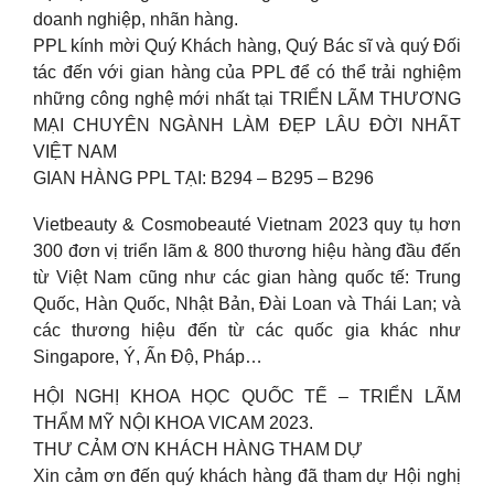
doanh nghiệp, nhãn hàng.
PPL kính mời Quý Khách hàng, Quý Bác sĩ và quý Đối
tác đến với gian hàng của PPL để có thể trải nghiệm
những công nghệ mới nhất tại TRIỂN LÃM THƯƠNG
MẠI CHUYÊN NGÀNH LÀM ĐẸP LÂU ĐỜI NHẤT
VIỆT NAM
GIAN HÀNG PPL TẠI: B294 – B295 – B296
Vietbeauty & Cosmobeauté Vietnam 2023 quy tụ hơn
300 đơn vị triển lãm & 800 thương hiệu hàng đầu đến
từ Việt Nam cũng như các gian hàng quốc tế: Trung
Quốc, Hàn Quốc, Nhật Bản, Đài Loan và Thái Lan; và
các thương hiệu đến từ các quốc gia khác như
Singapore, Ý, Ấn Độ, Pháp…
HỘI NGHỊ KHOA HỌC QUỐC TẾ – TRIỂN LÃM
THẨM MỸ NỘI KHOA VICAM 2023.
THƯ CẢM ƠN KHÁCH HÀNG THAM DỰ
Xin cảm ơn đến quý khách hàng đã tham dự Hội nghị