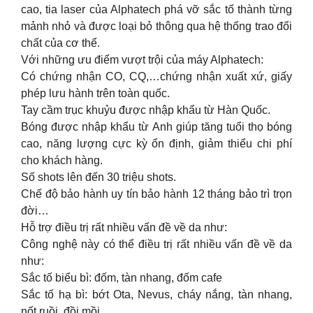
cao, tia laser của Alphatech phá vỡ sắc tố thành từng
mảnh nhỏ và được loại bỏ thông qua hệ thống trao đổi
chất của cơ thể.
Với những ưu điểm vượt trội của máy Alphatech:
Có chứng nhận CO, CQ,…chứng nhận xuất xứ, giấy
phép lưu hành trên toàn quốc.
Tay cầm trục khuỷu được nhập khẩu từ Hàn Quốc.
Bóng được nhập khẩu từ Anh giúp tăng tuổi thọ bóng
cao, năng lượng cực kỳ ổn định, giảm thiểu chi phí
cho khách hàng.
Số shots lên đến 30 triệu shots.
Chế độ bảo hành uy tín bảo hành 12 tháng bảo trì trọn
đời…
Hỗ trợ điều trị rất nhiều vấn đề về da như:
Công nghệ này có thể điều trị rất nhiều vấn đề về da
như:
Sắc tố biểu bì: đốm, tàn nhang, đốm cafe
Sắc tố hạ bì: bớt Ota, Nevus, cháy nắng, tàn nhang,
nốt ruồi, đồi mồi