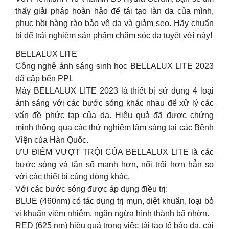
thấy giải pháp hoàn hảo để tái tạo làn da của mình,
phục hồi hàng rào bảo vệ da và giảm sẹo. Hãy chuẩn
bị để trải nghiệm sản phẩm chăm sóc da tuyệt vời này!
BELLALUX LITE
Công nghệ ánh sáng sinh học BELLALUX LITE 2023
đã cập bến PPL
Máy BELLALUX LITE 2023 là thiết bị sử dụng 4 loại
ánh sáng với các bước sóng khác nhau để xử lý các
vấn đề phức tạp của da. Hiệu quả đã được chứng
minh thông qua các thử nghiệm lâm sàng tại các Bệnh
Viện của Hàn Quốc.
ƯU ĐIỂM VƯỢT TRỘI CỦA BELLALUX LITE là các
bước sóng và tần số mạnh hơn, nổi trổi hơn hẳn so
với các thiết bị cùng dòng khác.
Với các bước sóng được áp dụng điều trị:
BLUE (460nm) có tác dụng trị mụn, diệt khuẩn, loại bỏ
vi khuẩn viêm nhiễm, ngăn ngừa hình thành bã nhờn.
RED (625 nm) hiệu quả trong việc tái tạo tế bào da, cải