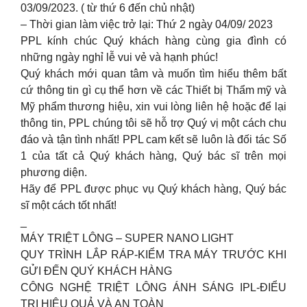
03/09/2023. ( từ thứ 6 đến chủ nhật)
– Thời gian làm việc trở lại: Thứ 2 ngày 04/09/ 2023
PPL kính chúc Quý khách hàng cùng gia đình có
những ngày nghỉ lễ vui vẻ và hạnh phúc!
Quý khách mới quan tâm và muốn tìm hiểu thêm bất
cứ thông tin gì cụ thể hơn về các Thiết bị Thẩm mỹ và
Mỹ phẩm thương hiệu, xin vui lòng liên hệ hoặc để lại
thông tin, PPL chúng tôi sẽ hỗ trợ Quý vị một cách chu
đáo và tận tình nhất! PPL cam kết sẽ luôn là đối tác Số
1 của tất cả Quý khách hàng, Quý bác sĩ trên mọi
phương diện.
Hãy để PPL được phục vụ Quý khách hàng, Quý bác
sĩ một cách tốt nhất!
_
MÁY TRIỆT LÔNG – SUPER NANO LIGHT
QUY TRÌNH LẮP RÁP-KIỂM TRA MÁY TRƯỚC KHI
GỬI ĐẾN QUÝ KHÁCH HÀNG
CÔNG NGHỆ TRIỆT LÔNG ÁNH SÁNG IPL-ĐIỂU
TRỊ HIỆU QUẢ VÀ AN TOÀN