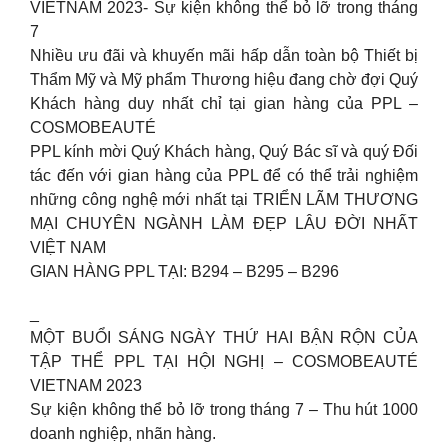
VIETNAM 2023- Sự kiện không thể bỏ lỡ trong tháng
7
Nhiều ưu đãi và khuyến mãi hấp dẫn toàn bộ Thiết bị
Thẩm Mỹ và Mỹ phẩm Thương hiệu đang chờ đợi Quý
Khách hàng duy nhất chỉ tại gian hàng của PPL –
COSMOBEAUTÉ
PPL kính mời Quý Khách hàng, Quý Bác sĩ và quý Đối
tác đến với gian hàng của PPL để có thể trải nghiệm
những công nghệ mới nhất tại TRIỂN LÃM THƯƠNG
MẠI CHUYÊN NGÀNH LÀM ĐẸP LÂU ĐỜI NHẤT
VIỆT NAM
GIAN HÀNG PPL TẠI: B294 – B295 – B296
_
MỘT BUỔI SÁNG NGÀY THỨ HAI BẬN RỘN CỦA
TẬP THỂ PPL TẠI HỘI NGHỊ – COSMOBEAUTÉ
VIETNAM 2023
Sự kiện không thể bỏ lỡ trong tháng 7 – Thu hút 1000
doanh nghiệp, nhãn hàng.