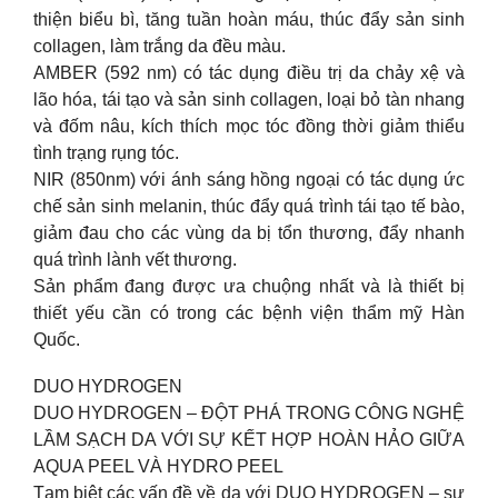
thiện biểu bì, tăng tuần hoàn máu, thúc đẩy sản sinh
collagen, làm trắng da đều màu.
AMBER (592 nm) có tác dụng điều trị da chảy xệ và
lão hóa, tái tạo và sản sinh collagen, loại bỏ tàn nhang
và đốm nâu, kích thích mọc tóc đồng thời giảm thiểu
tình trạng rụng tóc.
NIR (850nm) với ánh sáng hồng ngoại có tác dụng ức
chế sản sinh melanin, thúc đẩy quá trình tái tạo tế bào,
giảm đau cho các vùng da bị tổn thương, đẩy nhanh
quá trình lành vết thương.
Sản phẩm đang được ưa chuộng nhất và là thiết bị
thiết yếu cần có trong các bệnh viện thẩm mỹ Hàn
Quốc.
DUO HYDROGEN
DUO HYDROGEN – ĐỘT PHÁ TRONG CÔNG NGHỆ
LẦM SẠCH DA VỚI SỰ KẾT HỢP HOÀN HẢO GIỮA
AQUA PEEL VÀ HYDRO PEEL
Tạm biệt các vấn đề về da với DUO HYDROGEN – sự