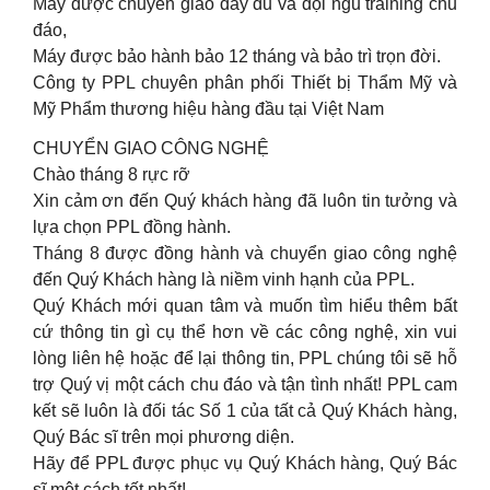
Máy được chuyển giao đầy đủ và đội ngũ training chu
đáo,
Máy được bảo hành bảo 12 tháng và bảo trì trọn đời.
Công ty PPL chuyên phân phối Thiết bị Thẩm Mỹ và
Mỹ Phẩm thương hiệu hàng đầu tại Việt Nam
CHUYỂN GIAO CÔNG NGHỆ
Chào tháng 8 rực rỡ
Xin cảm ơn đến Quý khách hàng đã luôn tin tưởng và
lựa chọn PPL đồng hành.
Tháng 8 được đồng hành và chuyển giao công nghệ
đến Quý Khách hàng là niềm vinh hạnh của PPL.
Quý Khách mới quan tâm và muốn tìm hiểu thêm bất
cứ thông tin gì cụ thể hơn về các công nghệ, xin vui
lòng liên hệ hoặc để lại thông tin, PPL chúng tôi sẽ hỗ
trợ Quý vị một cách chu đáo và tận tình nhất! PPL cam
kết sẽ luôn là đối tác Số 1 của tất cả Quý Khách hàng,
Quý Bác sĩ trên mọi phương diện.
Hãy để PPL được phục vụ Quý Khách hàng, Quý Bác
sĩ một cách tốt nhất!