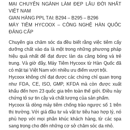
MẠI CHUYÊN NGÀNH LÀM ĐẸP LÂU ĐỜI NHẤT
VIỆT NAM
GIAN HÀNG PPL TẠI: B294 – B295 – B296
MÁY TIÊM HYCOOX – CÔNG NGHỆ HÀN QUỐC
ĐẲNG CẤP
Chuyên gia chăm sóc da đều biết rằng việc tiêm cấy
dưỡng chất vào da là một trong những phương pháp
hiệu quả nhất để đạt được làn da căng bóng và trẻ
trung. Và giờ đây, Máy Tiêm Hycoox từ Hàn Quốc đã
có mặt tại Việt Nam với nhiều ưu điểm vượt trội.
Hycoox không chỉ đạt được các chứng chỉ quan trọng
như FDA, CE, ISO, GMP, KFDA mà còn được xuất
khẩu đến hơn 23 quốc gia trên toàn thế giới. Điều này
chứng tỏ sự tin cậy và chất lượng của sản phẩm.
Hycoox là dòng máy tiêm chống trào ngược số 1 trên
thị trường. Với giá đầu tư và vật tư tiêu hao hợp lý, nó
phù hợp với mọi phân khúc khách hàng, từ các spa
sang trọng cho đến những cơ sở chăm sóc da nhỏ.