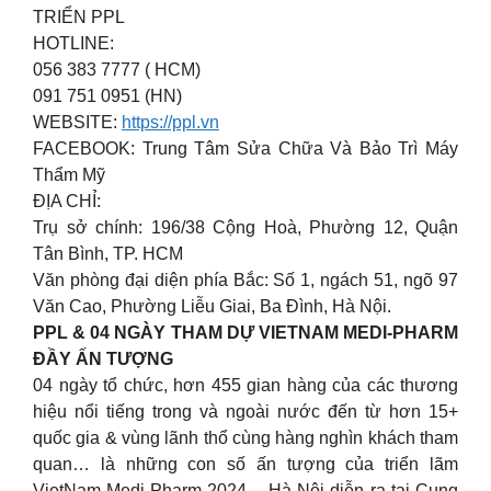
TRIỂN PPL
HOTLINE:
056 383 7777 ( HCM)
091 751 0951 (HN)
WEBSITE:
https://ppl.vn
FACEBOOK: Trung Tâm Sửa Chữa Và Bảo Trì Máy
Thẩm Mỹ
ĐỊA CHỈ:
Trụ sở chính: 196/38 Cộng Hoà, Phường 12, Quận
Tân Bình, TP. HCM
Văn phòng đại diện phía Bắc: Số 1, ngách 51, ngõ 97
Văn Cao, Phường Liễu Giai, Ba Đình, Hà Nội.
PPL & 04 NGÀY THAM DỰ VIETNAM MEDI-PHARM
ĐẦY ẤN TƯỢNG
04 ngày tổ chức, hơn 455 gian hàng của các thương
hiệu nổi tiếng trong và ngoài nước đến từ hơn 15+
quốc gia & vùng lãnh thổ cùng hàng nghìn khách tham
quan… là những con số ấn tượng của triển lãm
VietNam Medi-Pharm 2024 – Hà Nội diễn ra tại Cung