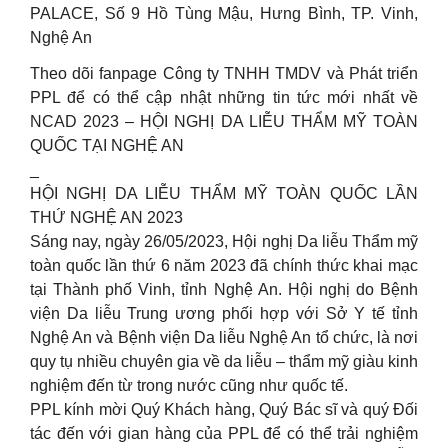
PALACE, Số 9 Hồ Tùng Mậu, Hưng Bình, TP. Vinh,
Nghệ An
Theo dõi fanpage Công ty TNHH TMDV và Phát triển
PPL để có thể cập nhật những tin tức mới nhất về
NCAD 2023 – HỘI NGHỊ DA LIỄU THẨM MỸ TOÀN
QUỐC TẠI NGHỆ AN
_
HỘI NGHỊ DA LIỄU THẨM MỸ TOÀN QUỐC LẦN
THỨ NGHỆ AN 2023
Sáng nay, ngày 26/05/2023, Hội nghị Da liễu Thẩm mỹ
toàn quốc lần thứ 6 năm 2023 đã chính thức khai mạc
tại Thành phố Vinh, tỉnh Nghệ An. Hội nghị do Bệnh
viện Da liễu Trung ương phối hợp với Sở Y tế tỉnh
Nghệ An và Bệnh viện Da liễu Nghệ An tổ chức, là nơi
quy tụ nhiều chuyên gia về da liễu – thẩm mỹ giàu kinh
nghiệm đến từ trong nước cũng như quốc tế.
PPL kính mời Quý Khách hàng, Quý Bác sĩ và quý Đối
tác đến với gian hàng của PPL để có thể trải nghiệm