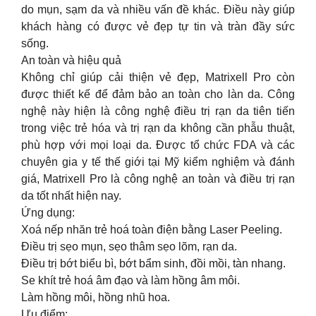
do mụn, sạm da và nhiều vấn đề khác. Điều này giúp
khách hàng có được vẻ đẹp tự tin và tràn đầy sức
sống.
An toàn và hiệu quả
Không chỉ giúp cải thiện vẻ đẹp, Matrixell Pro còn
được thiết kế để đảm bảo an toàn cho làn da. Công
nghệ này hiện là công nghệ điều trị rạn da tiên tiến
trong việc trẻ hóa và trị rạn da không cần phẫu thuật,
phù hợp với mọi loại da. Được tổ chức FDA và các
chuyên gia y tế thế giới tại Mỹ kiểm nghiệm và đánh
giá, Matrixell Pro là công nghệ an toàn và điều trị rạn
da tốt nhất hiện nay.
Ứng dụng:
Xoá nếp nhăn trẻ hoá toàn điện bằng Laser Peeling.
Điều trị sẹo mụn, sẹo thâm sẹo lõm, rạn da.
Điều trị bớt biểu bì, bớt bẩm sinh, đồi mồi, tàn nhang.
Se khít trẻ hoá âm đạo và làm hồng âm môi.
Làm hồng môi, hồng nhũ hoa.
Ưu điểm: