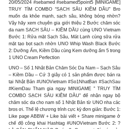
20/05/2024 #sebamed #sebamed5point5 [MINIGAME]
TRUY TÌM COMBO “SẠCH SÂU KIỀM DẦU” Bro
muốn da khỏe mạnh, sạch sâu, không bóng nhờn?
Vậy hãy xem chuyên gia giới thiệu 2 Bước chăm sóc
da nam SẠCH SÂU – KIỀM DẦU cùng UNO Vietnam
Bước 1: Rửa mặt Sạch Sâu, Mát Lạnh cùng sữa rửa
mặt tạo bọt sạch nhờn UNO Whip Wash Black Bước
2: Dưỡng Ẩm, Kiềm Dầu cùng Kem dưỡng ẩm 5 trong
1 UNO Cream Perfection
UNO – Số 1 Nhật Bản Chăm Sóc Da Nam – Sạch Sâu
– Kiềm Dầu – Cứ 3 giây có 1 sản phẩm được bán ra
tại Nhật Bản #UNOVietnam #So1NhatBan #SachSau
#KiemDau Tham gia ngay MINIGAME ” TRUY TÌM
COMBO SẠCH SÂU KIỀM DẦU” để nhận ngay bộ
chăm sóc da cho nam số 1 Nhật Bản từ UNO nha các
bros ơi. Thể lệ chương trình cực kỳ đơn giản: Bước 1:
Like page ABBW + Like bài viết + Share minigame ở
chế độ công khai Hashtag #UNOVietnam Bước 2: ?