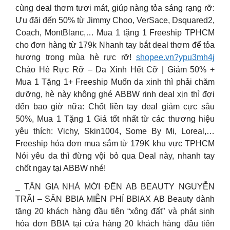
cùng deal thơm tươi mát, giúp nàng tỏa sáng rạng rỡ:
Ưu đãi đến 50% từ Jimmy Choo, VerSace, Dsquared2,
Coach, MontBlanc,… Mua 1 tặng 1 Freeship TPHCM
cho đơn hàng từ 179k Nhanh tay bắt deal thơm để tỏa
hương trong mùa hè rực rỡ!
shopee.vn?ypu3mh4j
Chào Hè Rực Rỡ – Da Xinh Hết Cỡ | Giảm 50% +
Mua 1 Tặng 1+ Freeship Muốn da xinh thì phải chăm
dưỡng, hè này không ghé ABBW rinh deal xịn thì đợi
đến bao giờ nữa: Chốt liền tay deal giảm cực sâu
50%, Mua 1 Tặng 1 Giá tốt nhất từ các thương hiệu
yêu thích: Vichy, Skin1004, Some By Mi, Loreal,…
Freeship hóa đơn mua sắm từ 179K khu vực TPHCM
Nói yêu da thì đừng vội bỏ qua Deal này, nhanh tay
chốt ngay tại ABBW nhé!
_ TÂN GIA NHÀ MỚI ĐẾN AB BEAUTY NGUYỄN
TRÃI – SĂN BBIA MIỄN PHÍ BBIAX AB Beauty dành
tặng 20 khách hàng đầu tiên “xông đất” và phát sinh
hóa đơn BBIA tại cửa hàng 20 khách hàng đầu tiên