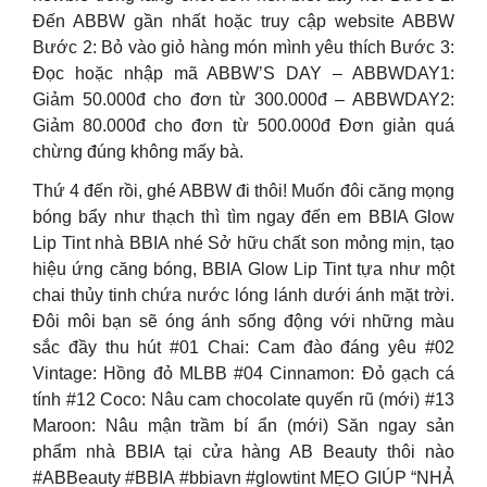
Đến ABBW gần nhất hoặc truy cập website ABBW
Bước 2: Bỏ vào giỏ hàng món mình yêu thích Bước 3:
Đọc hoặc nhập mã ABBW’S DAY – ABBWDAY1:
Giảm 50.000đ cho đơn từ 300.000đ – ABBWDAY2:
Giảm 80.000đ cho đơn từ 500.000đ Đơn giản quá
chừng đúng không mấy bà.
Thứ 4 đến rồi, ghé ABBW đi thôi! Muốn đôi căng mọng
bóng bẩy như thạch thì tìm ngay đến em BBIA Glow
Lip Tint nhà BBIA nhé Sở hữu chất son mỏng mịn, tạo
hiệu ứng căng bóng, BBIA Glow Lip Tint tựa như một
chai thủy tinh chứa nước lóng lánh dưới ánh mặt trời.
Đôi môi bạn sẽ óng ánh sống động với những màu
sắc đầy thu hút #01 Chai: Cam đào đáng yêu #02
Vintage: Hồng đỏ MLBB #04 Cinnamon: Đỏ gạch cá
tính #12 Coco: Nâu cam chocolate quyến rũ (mới) #13
Maroon: Nâu mận trầm bí ẩn (mới) Săn ngay sản
phẩm nhà BBIA tại cửa hàng AB Beauty thôi nào
#ABBeauty #BBIA #bbiavn #glowtint MẸO GIÚP “NHẢ