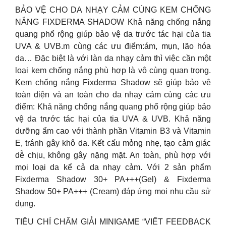
BẢO VỆ CHO DA NHẠY CẢM CÙNG KEM CHỐNG
NẮNG FIXDERMA SHADOW Khả năng chống nắng
quang phổ rộng giúp bảo vệ da trước tác hại của tia
UVA & UVB.m cùng các ưu điểm:ám, mụn, lão hóa
da… Đặc biệt là với làn da nhạy cảm thì việc cần một
loại kem chống nắng phù hợp là vô cùng quan trọng.
Kem chống nắng Fixderma Shadow sẽ giúp bảo vệ
toàn diện và an toàn cho da nhạy cảm cùng các ưu
điểm: Khả năng chống nắng quang phổ rộng giúp bảo
vệ da trước tác hại của tia UVA & UVB. Khả năng
dưỡng ẩm cao với thành phần Vitamin B3 và Vitamin
E, tránh gây khô da. Kết cấu mỏng nhẹ, tạo cảm giác
dễ chịu, không gây nặng mặt. An toàn, phù hợp với
mọi loại da kể cả da nhạy cảm. Với 2 sản phẩm
Fixderma Shadow 30+ PA+++(Gel) & Fixderma
Shadow 50+ PA+++ (Cream) đáp ứng mọi nhu cầu sử
dụng.
TIÊU CHÍ CHẤM GIẢI MINIGAME “VIẾT FEEDBACK