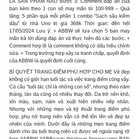
LÀ SẢN PHẨM NÀO Bước 3: Comment đáp án của
bạn kèm theo 1 con số may mắn từ 100-999 – Quà
tặng: 5 phần quà mỗi phần 1 combo “Sạch sâu kiềm
dầu” từ nhà Uno trị giá 368k Thời gian: đến hết
17/05/2024 Lưu ý: + ABBW sẽ lựa chọn 5 bạn may
mắn trả lời đúng đáp án và thực hiện đủ các bước. +
Comment hợp lệ là comment không có dấu hiệu chỉnh
sửa. + Trong trường hợp xảy ra tranh chấp, quyết định
của ABBW là quyết định cuối cùng.
BÍ QUYẾT TRANG ĐIỂM PHÙ HỢP CHO MẸ Vẻ đẹp
không có giới hạn tuổi tác và việc trang điểm cũng vậy.
Có câu “tuổi tác chỉ là những con số”, nhưng theo năm
tháng, làn da cũng có nhiều thay đổi. Da trở nên khô,
xỉn màu, sạm, nám và xuất hiện nhiều nếp nhăn.
Nhưng với những mẹo và kỹ thuật trang điểm phù
hợp, phụ nữ trung niên vẫn có thể tôn lên vẻ đẹp tự
nhiên của mình. Dưới đây là những mẹo trang điểm
dành cho da tuổi trung niên có được vẻ ngoài rạng rỡ
hơn #ABBW #ABBeauty #makeup #ngaycuame BẠN