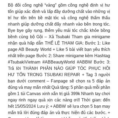
Bộ đôi công nghệ “vàng” gồm công nghệ định vị hư
tổn giúp xác định và lấp đầy dưỡng chất vào những vị
trí hư tổn trên bề mặt tóc và công nghệ thẩm thấu
nhanh giúp dưỡng chất đẩy nhanh vào bên trong tóc.
Bye bye gãy rụng, thêm yêu mái tóc chắc khỏe bồng
bềnh cùng bộ Gội – Xả Tsubaki Tham gia minigame
nhận quà hấp dẫn THỂ LỆ THAM GIA: Bước 1: Like
page AB Beauty World + Like 5 bài viết bạn yêu thích
nhất trên page Bước 2: Share minigame kèm Hashtag
#TsubakiVietnam #ABBeautyWorld #ABBW Bước 3:
Trả lời THÀNH PHẦN NÀO GIÚP TÓC PHỤC HỒI
HƯ TỔN TRONG TSUBAKI REPAIR + Tag 3 người
bạn dưới comment – Fanpage sẽ chọn ra 5 đáp án
đúng và may mắn nhất Quà tặng: 5 phần quà mỗi phần
gồm 1 túi Canvas xinh xắn trị giá 399k Nhanh tay chơi
ngay rinh ngay quà xịn các nàng ơi!! Thời gian: đến
hết 15/05/2024 Lưu ý: + ABBW sẽ lựa chọn 5 bạn may
mắn trả lời đúng đáp án và thực hiện đủ các bước. +