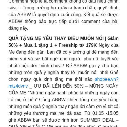
Comment hợp lệ là comment không có dấu hiệu chỉnh
sửa. + Trong trường hợp xảy ra tranh chấp, quyết định
của ABBW là quyết định cuối cùng. Kết quả sẽ được
ABBW thông báo trực tiếp dưới comment của bài
đăng này.
QUÀ TẶNG MẸ YÊU THAY ĐIỀU MUỐN NÓI | Giảm
50% + Mua 1 tặng 1 + Freeship từ 179K
Ngày của
Mẹ đang đến gần, bạn đã có ý tưởng gì để mang đến
niềm vui và sự bất ngờ cho người phụ nữ tuyệt vời
nhất cuộc đời mình chưa? Để ABBW gợi ý cho bạn
những món quà ý nghĩa thay lời muốn nói nhé! Ghé
chọn ngay quà xinh tặng mẹ thôi nào
shopee.vn?
mtz4dvnv
_ ƯU ĐÃI LÊN ĐẾN 50% – MỪNG NGÀY
CỦA MẸ “Những ngày hạnh phúc là những ngày còn
có mẹ ở bên” Cùng ABBW chiều lòng mẹ yêu bằng
những món quà ý nghĩa thay ngàn lời cảm ơn vì tất cả
những yêu thương mà mẹ đã trao. Từ 01.05 -15.05
ghé ABBW bạn sẽ được rinh trọn SUMMER DEAL –
QUÀ XINH TẶNG MẸ với ưu đãi đến 50%: Giảm kịch