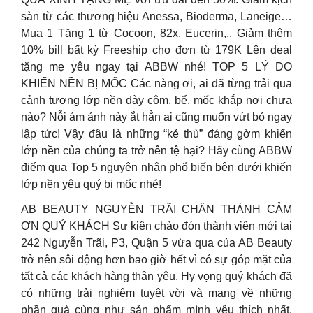
sàn từ các thương hiệu Anessa, Bioderma, Laneige…
Mua 1 Tặng 1 từ Cocoon, 82x, Eucerin,.. Giảm thêm
10% bill bất kỳ Freeship cho đơn từ 179K Lên deal
tặng mẹ yêu ngay tại ABBW nhé! TOP 5 LÝ DO
KHIẾN NỀN BỊ MỐC Các nàng ơi, ai đã từng trải qua
cảnh tượng lớp nền dày cộm, bể, mốc khắp nơi chưa
nào? Nỗi ám ảnh này ắt hẳn ai cũng muốn vứt bỏ ngay
lập tức! Vậy đâu là những “kẻ thù” đáng gờm khiến
lớp nền của chúng ta trở nên tệ hại? Hãy cùng ABBW
điểm qua Top 5 nguyên nhân phổ biến bên dưới khiến
lớp nền yêu quý bị mốc nhé!
AB BEAUTY NGUYỄN TRÃI CHÂN THÀNH CẢM
ƠN QUÝ KHÁCH Sự kiện chào đón thành viên mới tại
242 Nguyễn Trãi, P3, Quận 5 vừa qua của AB Beauty
trở nên sôi động hơn bao giờ hết vì có sự góp mặt của
tất cả các khách hàng thân yêu. Hy vọng quý khách đã
có những trải nghiệm tuyệt vời và mang về những
phần quà cùng như sản phẩm mình yêu thích nhất.