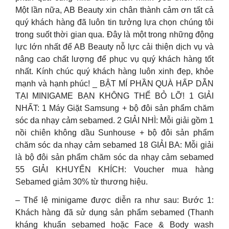
Một lần nữa, AB Beauty xin chân thành cảm ơn tất cả
quý khách hàng đã luôn tin tưởng lựa chọn chúng tôi
trong suốt thời gian qua. Đây là một trong những động
lực lớn nhất để AB Beauty nỗ lực cải thiện dịch vụ và
nâng cao chất lượng để phục vụ quý khách hàng tốt
nhất. Kính chúc quý khách hàng luôn xinh đẹp, khỏe
mạnh và hạnh phúc! _ BẬT MÍ PHẦN QUÀ HẤP DẪN
TẠI MINIGAME BẠN KHÔNG THỂ BỎ LỠ! 1 GIẢI
NHẤT: 1 Máy Giặt Samsung + bộ đôi sản phẩm chăm
sóc da nhạy cảm sebamed. 2 GIẢI NHÌ: Mỗi giải gồm 1
nồi chiên không dầu Sunhouse + bộ đôi sản phẩm
chăm sóc da nhạy cảm sebamed 18 GIẢI BA: Mỗi giải
là bộ đôi sản phẩm chăm sóc da nhạy cảm sebamed
55 GIẢI KHUYẾN KHÍCH: Voucher mua hàng
Sebamed giảm 30% từ thương hiệu.
– Thể lệ minigame được diễn ra như sau: Bước 1:
Khách hàng đã sử dụng sản phẩm sebamed (Thanh
kháng khuẩn sebamed hoặc Face & Body wash