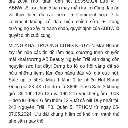
giá 209k Thời gian: đến hết 13/05/2024 Lưu ý: +
ABBW sẽ lựa chọn 5 bạn may mắn trả lời đúng đáp án
và thực hiện đủ các bước. + Comment hợp lệ là
comment không có dấu hiệu chỉnh sửa. + Trong
trường hợp xảy ra tranh chấp, quyết định của ABBW là
quyết định cuối cùng.
MỪNG KHAI TRƯƠNG BỪNG KHUYẾN MÃI Nhanh
tay lên nào các tín đồ làm đẹp, chương trình khuyến
mãi khai trương AB Beauty Nguyễn Trãi vẫn đang còn
nguyên sức hút đây! Đừng bỏ lỡ cơ hội vàng để sở
hữu những items làm đẹp hàng đầu với giá cực hời:
Sale up to 50%, Mua 1 tặng 1 từ nhiều Hot Brand
Đồng giá 2K-4K cho đơn từ 369K Flash Sale 3 khung
giờ: 8h-10h, 12h-13h và 19h-21h Voucher giảm 100K
– đơn từ 499K Giảm thêm 12% tất cả bill Duy nhất tại:
242 Nguyễn Trãi, P3, Quận 5, TPHCM từ ngày 05-
07.05.2024. Ưu đãi khủng hiếm có khó tìm, tranh thủ
ghé săn ngay thôi