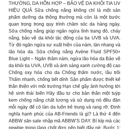
THƯỜNG, DA HỖN HỢP – BẢO VỆ DA KHỎI TIA UV
HIỆU QUẢ Sữa chống nắng không chỉ là một sản
phẩm dưỡng da thông thường mà còn là một bước
quan trọng trong quy trình chăm sóc da hàng ngày.
Sữa chống nắng giúp ngăn ngừa tình trạng đỏ, cháy
nắng, bảo vệ da khỏi tác động của tia UVB và UVA.
Từ đó ngăn ngừa sự xuất hiện của nám, tàn nhang và
lão hóa da. Sữa chống nắng Avène Fluid SPF50+
Blue Light – Ngăn thâm nám, ngừa lão hóa da Bảo vệ
da khỏi tia UVA, UVB và ánh sáng xanh cường độ cao
Chống oxy hóa cho da Chống thấm nước, lâu trôi
Thấm nhanh, chống bết dính Sản phẩm được thiết kế
thân thiện với môi trường Hạn chế gây ảnh hưởng tới
hệ sinh thái biển Hãy đầu tư cho bản thân một tuýp
kem chống nắng chất lượng và sử dụng nó đều đặn
mỗi ngày để có làn da luôn trẻ trung và rạng rỡ. Định
nghĩa hạnh phúc của AB-Friends là gì? Là thứ 4 đến
ABBW săn sale nhập mã ABBW’S DAY. Bí kíp mà các
newbie trong làng chốt đơn nên biết đây nè: Bước 1: