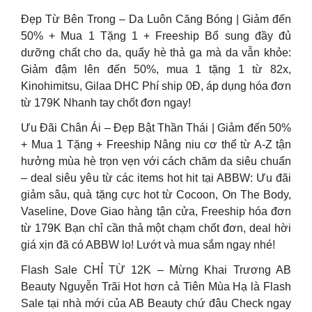
Đẹp Từ Bên Trong – Da Luôn Căng Bóng | Giảm đến
50% + Mua 1 Tặng 1 + Freeship Bổ sung đầy đủ
dưỡng chất cho da, quẩy hè thả ga mà da vẫn khỏe:
Giảm đậm lên đến 50%, mua 1 tặng 1 từ 82x,
Kinohimitsu, Gilaa DHC Phí ship 0Đ, áp dụng hóa đơn
từ 179K Nhanh tay chốt đơn ngay!
Ưu Đãi Chân Ái – Đẹp Bật Thần Thái | Giảm đến 50%
+ Mua 1 Tặng + Freeship Nâng niu cơ thể từ A-Z tận
hưởng mùa hè trọn vẹn với cách chăm da siêu chuẩn
– deal siêu yêu từ các items hot hit tại ABBW: Ưu đãi
giảm sâu, quà tặng cực hot từ Cocoon, On The Body,
Vaseline, Dove Giao hàng tận cửa, Freeship hóa đơn
từ 179K Bạn chỉ cần thả một chạm chốt đơn, deal hời
giá xịn đã có ABBW lo! Lướt và mua sắm ngay nhé!
Flash Sale CHỈ TỪ 12K – Mừng Khai Trương AB
Beauty Nguyễn Trãi Hot hơn cả Tiên Mùa Hạ là Flash
Sale tại nhà mới của AB Beauty chứ đâu Check ngay