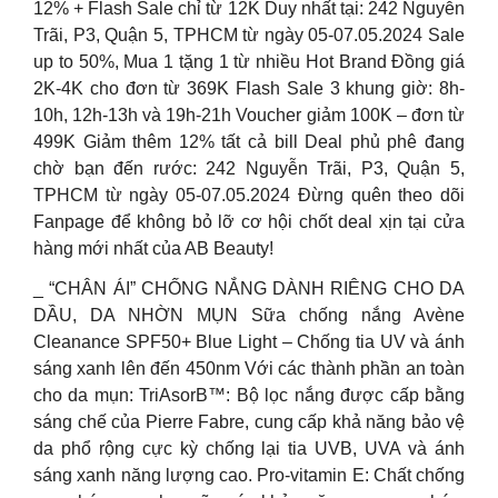
12% + Flash Sale chỉ từ 12K Duy nhất tại: 242 Nguyễn
Trãi, P3, Quận 5, TPHCM từ ngày 05-07.05.2024 Sale
up to 50%, Mua 1 tặng 1 từ nhiều Hot Brand Đồng giá
2K-4K cho đơn từ 369K Flash Sale 3 khung giờ: 8h-
10h, 12h-13h và 19h-21h Voucher giảm 100K – đơn từ
499K Giảm thêm 12% tất cả bill Deal phủ phê đang
chờ bạn đến rước: 242 Nguyễn Trãi, P3, Quận 5,
TPHCM từ ngày 05-07.05.2024 Đừng quên theo dõi
Fanpage để không bỏ lỡ cơ hội chốt deal xịn tại cửa
hàng mới nhất của AB Beauty!
_ “CHÂN ÁI” CHỐNG NẮNG DÀNH RIÊNG CHO DA
DẦU, DA NHỜN MỤN Sữa chống nắng Avène
Cleanance SPF50+ Blue Light – Chống tia UV và ánh
sáng xanh lên đến 450nm Với các thành phần an toàn
cho da mụn: TriAsorB™: Bộ lọc nắng được cấp bằng
sáng chế của Pierre Fabre, cung cấp khả năng bảo vệ
da phổ rộng cực kỳ chống lại tia UVB, UVA và ánh
sáng xanh năng lượng cao. Pro-vitamin E: Chất chống