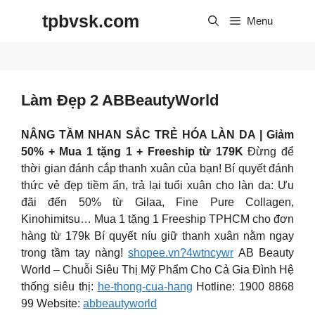
Skip
tpbvsk.com
to
Menu
content
Làm Đẹp 2 ABBeautyWorld
NÂNG TẦM NHAN SẮC TRẺ HÓA LÀN DA | Giảm
50% + Mua 1 tặng 1 + Freeship từ 179K
Đừng để
thời gian đánh cắp thanh xuân của bạn! Bí quyết đánh
thức vẻ đẹp tiềm ẩn, trả lại tuổi xuân cho làn da: Ưu
đãi đến 50% từ Gilaa, Fine Pure Collagen,
Kinohimitsu… Mua 1 tặng 1 Freeship TPHCM cho đơn
hàng từ 179k Bí quyết níu giữ thanh xuân nằm ngay
trong tầm tay nàng!
shopee.vn?4wtncywr
AB Beauty
World – Chuỗi Siêu Thị Mỹ Phẩm Cho Cả Gia Đình Hệ
thống siêu thị:
he-thong-cua-hang
Hotline: 1900 8868
99 Website:
abbeautyworld