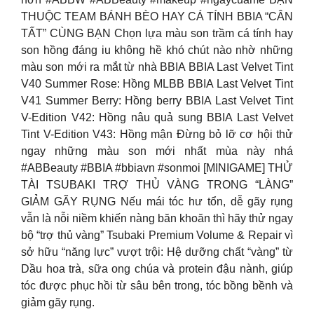
THUỘC TEAM BÁNH BÈO HAY CÁ TÍNH BBIA “CÂN
TẤT” CÙNG BẠN Chọn lựa màu son trầm cá tính hay
son hồng đáng iu không hề khó chút nào nhờ những
màu son mới ra mắt từ nhà BBIA BBIA Last Velvet Tint
V40 Summer Rose: Hồng MLBB BBIA Last Velvet Tint
V41 Summer Berry: Hồng berry BBIA Last Velvet Tint
V-Edition V42: Hồng nâu quả sung BBIA Last Velvet
Tint V-Edition V43: Hồng mận Đừng bỏ lỡ cơ hội thử
ngay những màu son mới nhất mùa này nhá
#ABBeauty #BBIA #bbiavn #sonmoi [MINIGAME] THỬ
TÀI TSUBAKI TRỢ THỦ VÀNG TRONG “LÀNG”
GIẢM GÃY RỤNG Nếu mái tóc hư tổn, dễ gãy rụng
vẫn là nỗi niềm khiến nàng băn khoăn thì hãy thử ngay
bộ “trợ thủ vàng” Tsubaki Premium Volume & Repair vì
sở hữu “năng lực” vượt trội: Hệ dưỡng chất “vàng” từ
Dầu hoa trà, sữa ong chúa và protein đậu nành, giúp
tóc được phục hồi từ sâu bên trong, tóc bồng bềnh và
giảm gãy rụng.