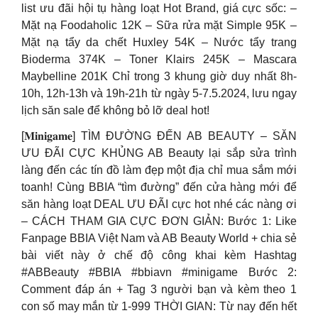
list ưu đãi hội tụ hàng loạt Hot Brand, giá cực sốc: –
Mặt nạ Foodaholic 12K – Sữa rửa mặt Simple 95K –
Mặt nạ tẩy da chết Huxley 54K – Nước tẩy trang
Bioderma 374K – Toner Klairs 245K – Mascara
Maybelline 201K Chỉ trong 3 khung giờ duy nhất 8h-
10h, 12h-13h và 19h-21h từ ngày 5-7.5.2024, lưu ngay
lịch săn sale để không bỏ lỡ deal hot!
[𝐌𝐢𝐧𝐢𝐠𝐚𝐦𝐞] TÌM ĐƯỜNG ĐẾN AB BEAUTY – SĂN
ƯU ĐÃI CỰC KHỦNG AB Beauty lại sắp sửa trình
làng đến các tín đồ làm đẹp một địa chỉ mua sắm mới
toanh! Cùng BBIA “tìm đường” đến cửa hàng mới để
săn hàng loạt DEAL ƯU ĐÃI cực hot nhé các nàng ơi
– CÁCH THAM GIA CỰC ĐƠN GIẢN: Bước 1: Like
Fanpage BBIA Việt Nam và AB Beauty World + chia sẻ
bài viết này ở chế độ công khai kèm Hashtag
#ABBeauty #BBIA #bbiavn #minigame Bước 2:
Comment đáp án + Tag 3 người bạn và kèm theo 1
con số may mắn từ 1-999 THỜI GIAN: Từ nay đến hết