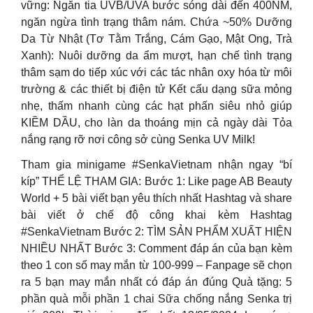
vững: Ngăn tia UVB/UVA bước sóng dài đến 400NM,
ngăn ngừa tình trạng thâm nám. Chứa ~50% Dưỡng
Da Từ Nhật (Tơ Tằm Trắng, Cám Gạo, Mật Ong, Trà
Xanh): Nuôi dưỡng da ẩm mượt, hạn chế tình trạng
thâm sạm do tiếp xúc với các tác nhân oxy hóa từ môi
trường & các thiết bị điện tử Kết cấu dạng sữa mỏng
nhẹ, thấm nhanh cùng các hạt phấn siêu nhỏ giúp
KIỀM DẦU, cho làn da thoáng mịn cả ngày dài Tỏa
nắng rạng rỡ nơi công sở cùng Senka UV Milk!
Tham gia minigame #SenkaVietnam nhận ngay “bí
kíp” THỂ LỆ THAM GIA: Bước 1: Like page AB Beauty
World + 5 bài viết bạn yêu thích nhất Hashtag và share
bài viết ở chế độ công khai kèm Hashtag
#SenkaVietnam Bước 2: TÌM SẢN PHẨM XUẤT HIỆN
NHIỀU NHẤT Bước 3: Comment đáp án của bạn kèm
theo 1 con số may mắn từ 100-999 – Fanpage sẽ chọn
ra 5 bạn may mắn nhất có đáp án đúng Quà tặng: 5
phần quà mỗi phần 1 chai Sữa chống nắng Senka trị