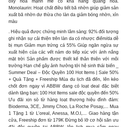
oxy hóa mạnh mẽ có khả năng quang hóa.
Monolaurin: Hoạt chất điều tiết bã nhờn giúp giảm sản
xuất bã nhờn dư thừa cho làn da giảm bóng nhờn, xỉn
màu
. Hiệu quả được chứng minh lâm sàng: 92% đối tượng
ghi nhận sự cải thiện trên làn da có nhược điểm/da dễ
bị mụn Giảm mụn trứng cá 55% Giúp ngăn ngừa sự
xuất hiện của các vết nám do tiếp xúc với ánh nắng
mặt trời Sản phẩm được thiết kế thân thiện với môi
trường Hạn chế gây ảnh hưởng tới hệ sinh thái biển _
Summer Deal – Độc Quyền 100 Hot Items | Sale 50%
+ Quà Tặng + Freeship Mùa du lịch đã đến, lên kèo
chốt đơn ngay vì ABBW đang có loạt deal đặc biệt
dành tặng bạn: 100 Hot Items sale độc quyền đến 50%
Ưu đãi xịn sò từ hàng loạt thương hiệu đình đám:
Bioderma, 3CE, Jimmy Choo, La Roche Posay,… Mua
1 Tặng 1 từ L’oreal, Anessa, M.O.I,… Giao hàng tận
cửa, Freeship đơn từ 179K Đừng bỏ lỡ cơ hội săn ưu
đãi độc quyền tại ABBW, lên lịch mua sắm ngay