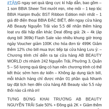
#TẶN
G ngay set quà tặng cực kì hấp dẫn, bao gồm –
1 son BBIA Sheer Tint mướt mịn, nhẹ môi – 1 kẹp tóc
BBIA Hairpin thuộc BST Ribbon Edition mới nhất – 1
giá đỡ điện thoại BBIA ĐẶC BIỆT, đến ngay cửa hàng
AB Beauty Nguyễn Trãi vào 5.5 để nhận thêm hàng
loạt ưu đãi hấp dẫn khác Deal đồng giá: 2k – 4k (áp
dụng bill 369k) Flash Sale vào nhiều khung giờ trong
ngày Voucher giảm 100K cho hóa đơn từ 499K Giảm
thêm 12% cho bill mua trực tiếp tại cửa hàng Lưu ý: –
Chương trình chỉ diễn ra tại cửa hàng AB BEAUTY
WORLD chi nhánh 242 Nguyễn Trãi, Phường 3, Quận
5 – Số lượng quà tặng có hạn nên chương trình có thể
kết thúc sớm hơn dự kiến – Không áp dụng tách bill,
mỗi khách hàng chỉ được nhận 01 phần quà Nhanh
tay đặt lịch hẹn đến cửa hàng AB Beauty vào 5.5 này
thôi nào cả nhà ơi!
TƯNG BỪNG KHAI TRƯƠNG AB BEAUTY
NGUYỄN TRÃI Sale 50% + Đồng giá 2K + Giảm thêm