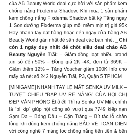
của AB Beauty World deal cực hời với sản phẩm kem
chống nắng Fixderma Shadow. Khi mua 1 sản phẩm
kem chống nắng Fixderma Shadow bất kỳ Tặng ngay
1 Son dưỡng Fixderma giúp môi mềm mịn trị giá 95k
Hãy nhanh tay đặt hàng hoặc đến ngay cửa hàng AB
Beauty World gần nhất để săn deal các bạn nhé. _
Chỉ
còn 1 ngày duy nhất để chốt siêu deal chào AB
Beauty Nguyễn Trãi:
– Giảm đồng loạt nhiều brand
xịn sò đến 50% – Đồng giá 2K -4K: đơn từ 369K –
Giảm thêm 12% – Tặng Voucher giảm 100K Info cho
mấy bà nè: số 242 Nguyễn Trãi, P3, Quận 5 TPHCM
[MINIGAME] NHANH TAY LẸ MẮT SENKA UV MILK –
TUYỆT CHIÊU “ĐẠP UV RẼ NẮNG” CỦA HỘI CHỊ
ĐẸP VĂN PHÒNG Ết ô ết! Thì ra Senka UV Milk chính
là “bí kíp” giúp hội công sở vượt qua 7749 kiếp nạn
Sạm Da – Bóng Dầu – Cặn Trắng – Bít tắc lỗ chân
lông khi dùng kem chống nắng BẢO VỆ TOÀN DIỆN
với công nghệ 7 màng lọc chống nắng tiên tiến & bền