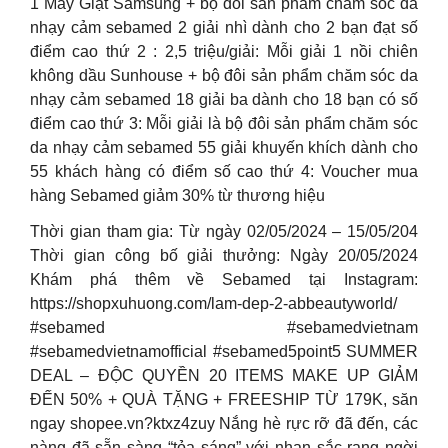
1 Máy Giặt Samsung + bộ đôi sản phẩm chăm sóc da
nhạy cảm sebamed 2 giải nhì dành cho 2 bạn đạt số
điểm cao thứ 2 : 2,5 triệu/giải: Mỗi giải 1 nồi chiên
không dầu Sunhouse + bộ đôi sản phẩm chăm sóc da
nhạy cảm sebamed 18 giải ba dành cho 18 bạn có số
điểm cao thứ 3: Mỗi giải là bộ đôi sản phẩm chăm sóc
da nhạy cảm sebamed 55 giải khuyến khích dành cho
55 khách hàng có điểm số cao thứ 4: Voucher mua
hàng Sebamed giảm 30% từ thương hiệu
Thời gian tham gia: Từ ngày 02/05/2024 – 15/05/204
Thời gian công bố giải thưởng: Ngày 20/05/2024
Khám phá thêm về Sebamed tại Instagram:
https://shopxuhuong.com/lam-dep-2-abbeautyworld/
#sebamed #sebamedvietnam
#sebamedvietnamofficial #sebamed5point5 SUMMER
DEAL – ĐỘC QUYỀN 20 ITEMS MAKE UP GIẢM
ĐẾN 50% + QUÀ TẶNG + FREESHIP TỪ 179K, săn
ngay shopee.vn?ktxz4zuy Nắng hè rực rỡ đã đến, các
nàng đã sẵn sàng “tỏa sáng” với nhan sắc rạng ngời