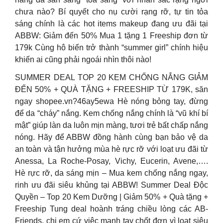
chưa nào? Bí quyết cho nụ cười rạng rỡ, tự tin tỏa
sáng chính là các hot items makeup đang ưu đãi tại
ABBW: Giảm đến 50% Mua 1 tặng 1 Freeship đơn từ
179k Cùng hô biến trở thành “summer girl” chính hiệu
khiến ai cũng phải ngoái nhìn thôi nào!
SUMMER DEAL TOP 20 KEM CHỐNG NẮNG GIẢM
ĐẾN 50% + QUÀ TẶNG + FREESHIP TỪ 179K, săn
ngay shopee.vn?46ay5ewa Hè nóng bỏng tay, đừng
để da “cháy” nắng. Kem chống nắng chính là “vũ khí bí
mật” giúp làn da luôn mịn màng, tươi trẻ bất chấp nắng
nóng. Hãy để ABBW đồng hành cùng bạn bảo vệ da
an toàn và tận hưởng mùa hè rực rỡ với loạt ưu đãi từ
Anessa, La Roche-Posay, Vichy, Eucerin, Avene,….
Hè rực rỡ, da sáng mịn – Mua kem chống nắng ngay,
rinh ưu đãi siêu khủng tại ABBW! Summer Deal Độc
Quyền – Top 20 Kem Dưỡng | Giảm 50% + Quà tặng +
Freeship Tung deal hoành tráng chiều lòng các AB-
Friends, chị em cứ việc mạnh tay chốt đơn vì loạt siêu