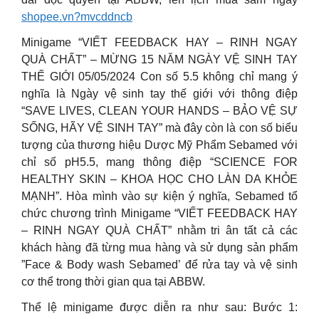
shopee.vn?mvcddncb
Minigame “VIẾT FEEDBACK HAY – RINH NGAY
QUÀ CHẤT” – MỪNG 15 NĂM NGÀY VỆ SINH TAY
THẾ GIỚI 05/05/2024 Con số 5.5 không chỉ mang ý
nghĩa là Ngày vệ sinh tay thế giới với thông điệp
“SAVE LIVES, CLEAN YOUR HANDS – BẢO VỆ SỰ
SỐNG, HÃY VỆ SINH TAY” mà đây còn là con số biểu
tượng của thương hiệu Dược Mỹ Phẩm Sebamed với
chỉ số pH5.5, mang thông điệp “SCIENCE FOR
HEALTHY SKIN – KHOA HỌC CHO LÀN DA KHỎE
MẠNH”. Hòa mình vào sự kiện ý nghĩa, Sebamed tổ
chức chương trình Minigame “VIẾT FEEDBACK HAY
– RINH NGAY QUÀ CHẤT” nhằm tri ân tất cả các
khách hàng đã từng mua hàng và sử dụng sản phẩm
”Face & Body wash Sebamed’ để rửa tay và vệ sinh
cơ thể trong thời gian qua tại ABBW.
Thể lệ minigame được diễn ra như sau: Bước 1: