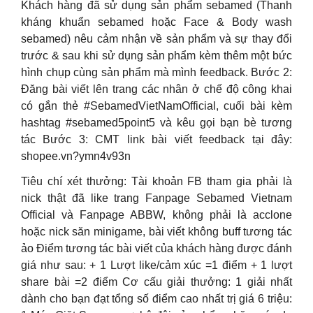
Khách hàng đã sử dụng sản phẩm sebamed (Thanh
kháng khuẩn sebamed hoặc Face & Body wash
sebamed) nêu cảm nhận về sản phẩm và sự thay đổi
trước & sau khi sử dụng sản phẩm kèm thêm một bức
hình chụp cùng sản phẩm mà mình feedback. Bước 2:
Đăng bài viết lên trang các nhân ở chế độ công khai
có gắn thẻ #SebamedVietNamOfficial, cuối bài kèm
hashtag #sebamed5point5 và kêu gọi bạn bè tương
tác Bước 3: CMT link bài viết feedback tại đây:
shopee.vn?ymn4v93n
Tiêu chí xét thưởng: Tài khoản FB tham gia phải là
nick thật đã like trang Fanpage Sebamed Vietnam
Official và Fanpage ABBW, không phải là acclone
hoặc nick săn minigame, bài viết không buff tương tác
ảo Điểm tương tác bài viết của khách hàng được đánh
giá như sau: + 1 Lượt like/cảm xúc =1 điểm + 1 lượt
share bài =2 điểm Cơ cấu giải thưởng: 1 giải nhất
dành cho bạn đạt tổng số điểm cao nhất trị giá 6 triệu: