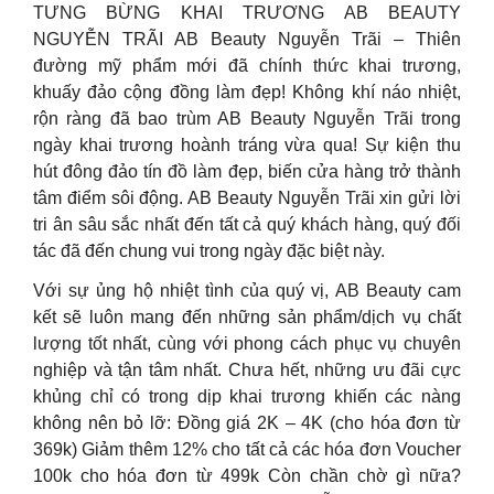
TƯNG BỪNG KHAI TRƯƠNG AB BEAUTY
NGUYỄN TRÃI AB Beauty Nguyễn Trãi – Thiên
đường mỹ phẩm mới đã chính thức khai trương,
khuấy đảo cộng đồng làm đẹp! Không khí náo nhiệt,
rộn ràng đã bao trùm AB Beauty Nguyễn Trãi trong
ngày khai trương hoành tráng vừa qua! Sự kiện thu
hút đông đảo tín đồ làm đẹp, biến cửa hàng trở thành
tâm điểm sôi động. AB Beauty Nguyễn Trãi xin gửi lời
tri ân sâu sắc nhất đến tất cả quý khách hàng, quý đối
tác đã đến chung vui trong ngày đặc biệt này.
Với sự ủng hộ nhiệt tình của quý vị, AB Beauty cam
kết sẽ luôn mang đến những sản phẩm/dịch vụ chất
lượng tốt nhất, cùng với phong cách phục vụ chuyên
nghiệp và tận tâm nhất. Chưa hết, những ưu đãi cực
khủng chỉ có trong dịp khai trương khiến các nàng
không nên bỏ lỡ: Đồng giá 2K – 4K (cho hóa đơn từ
369k) Giảm thêm 12% cho tất cả các hóa đơn Voucher
100k cho hóa đơn từ 499k Còn chần chờ gì nữa?