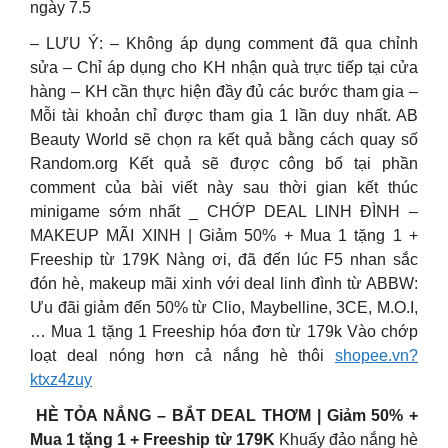
ngày 7.5
– LƯU Ý: – Không áp dụng comment đã qua chỉnh
sửa – Chỉ áp dụng cho KH nhận quà trực tiếp tại cửa
hàng – KH cần thực hiện đầy đủ các bước tham gia –
Mỗi tài khoản chỉ được tham gia 1 lần duy nhất. AB
Beauty World sẽ chọn ra kết quả bằng cách quay số
Random.org Kết quả sẽ được công bố tại phần
comment của bài viết này sau thời gian kết thúc
minigame sớm nhất _ CHỚP DEAL LINH ĐÌNH –
MAKEUP MÃI XINH | Giảm 50% + Mua 1 tặng 1 +
Freeship từ 179K Nàng ơi, đã đến lúc F5 nhan sắc
đón hè, makeup mãi xinh với deal linh đình từ ABBW:
Ưu đãi giảm đến 50% từ Clio, Maybelline, 3CE, M.O.I,
… Mua 1 tặng 1 Freeship hóa đơn từ 179k Vào chớp
loạt deal nóng hơn cả nắng hè thôi
shopee.vn?
ktxz4zuy
HÈ TỎA NẮNG – BẮT DEAL THƠM | Giảm 50% +
Mua 1 tặng 1 + Freeship từ 179K
Khuấy đảo nắng hè