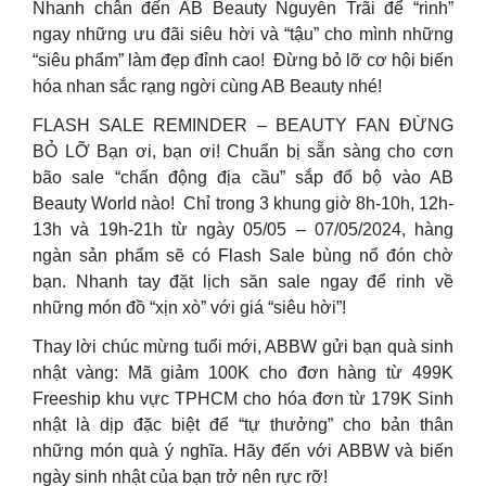
Nhanh chân đến AB Beauty Nguyễn Trãi để “rinh”
ngay những ưu đãi siêu hời và “tậu” cho mình những
“siêu phẩm” làm đẹp đỉnh cao! ️ Đừng bỏ lỡ cơ hội biến
hóa nhan sắc rạng ngời cùng AB Beauty nhé!
FLASH SALE REMINDER – BEAUTY FAN ĐỪNG
BỎ LỠ Bạn ơi, bạn ơi! Chuẩn bị sẵn sàng cho cơn
bão sale “chấn động địa cầu” sắp đổ bộ vào AB
Beauty World nào! ️️️ Chỉ trong 3 khung giờ 8h-10h, 12h-
13h và 19h-21h từ ngày 05/05 – 07/05/2024, hàng
ngàn sản phẩm sẽ có Flash Sale bùng nổ đón chờ
bạn. Nhanh tay đặt lịch săn sale ngay để rinh về
những món đồ “xịn xò” với giá “siêu hời”! ️️️
Thay lời chúc mừng tuổi mới, ABBW gửi bạn quà sinh
nhật vàng: Mã giảm 100K cho đơn hàng từ 499K
Freeship khu vực TPHCM cho hóa đơn từ 179K Sinh
nhật là dịp đặc biệt để “tự thưởng” cho bản thân
những món quà ý nghĩa. Hãy đến với ABBW và biến
ngày sinh nhật của bạn trở nên rực rỡ!