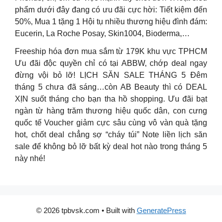
phẩm dưới đây đang có ưu đãi cực hời: Tiết kiệm đến
50%, Mua 1 tặng 1 Hội tụ nhiều thương hiệu đình đám:
Eucerin, La Roche Posay, Skin1004, Bioderma,…
Freeship hóa đơn mua sắm từ 179K khu vực TPHCM
Ưu đãi độc quyền chỉ có tại ABBW, chớp deal ngay
đừng vội bỏ lỡ! LỊCH SĂN SALE THÁNG 5 Đêm
tháng 5 chưa đã sáng…còn AB Beauty thì có DEAL
XỊN suốt tháng cho bạn tha hồ shopping. Ưu đãi bạt
ngàn từ hàng trăm thương hiệu quốc dân, con cưng
quốc tế Voucher giảm cực sâu cùng vô vàn quà tặng
hot, chốt deal chẳng sợ “cháy túi” Note liền lịch săn
sale để không bỏ lỡ bất kỳ deal hot nào trong tháng 5
này nhé!
© 2026 tpbvsk.com
• Built with
GeneratePress