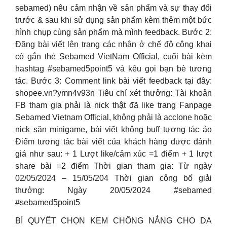
sebamed) nêu cảm nhận về sản phẩm và sự thay đổi
trước & sau khi sử dụng sản phẩm kèm thêm một bức
hình chụp cùng sản phẩm mà mình feedback. Bước 2:
Đăng bài viết lên trang các nhân ở chế độ công khai
có gắn thẻ Sebamed VietNam Official, cuối bài kèm
hashtag #sebamed5point5 và kêu gọi bạn bè tương
tác. Bước 3: Comment link bài viết feedback tại đây:
shopee.vn?ymn4v93n Tiêu chí xét thưởng: Tài khoản
FB tham gia phải là nick thật đã like trang Fanpage
Sebamed Vietnam Official, không phải là acclone hoặc
nick săn minigame, bài viết không buff tương tác ảo
Điểm tương tác bài viết của khách hàng được đánh
giá như sau: + 1 Lượt like/cảm xúc =1 điểm + 1 lượt
share bài =2 điểm Thời gian tham gia: Từ ngày
02/05/2024 – 15/05/204 Thời gian công bố giải
thưởng: Ngày 20/05/2024 #sebamed
#sebamed5point5
BÍ QUYẾT CHỌN KEM CHỐNG NẮNG CHO DA