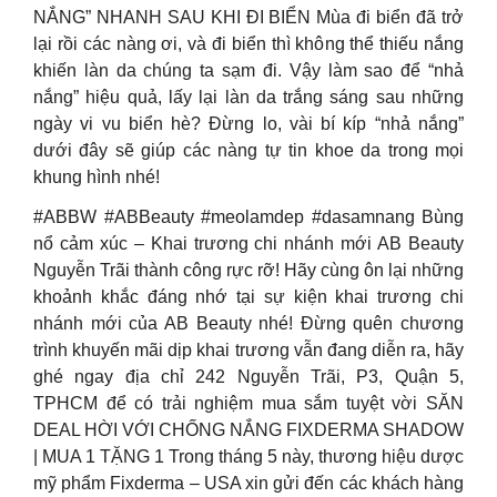
NẮNG” NHANH SAU KHI ĐI BIỂN Mùa đi biển đã trở
lại rồi các nàng ơi, và đi biển thì không thể thiếu nắng
khiến làn da chúng ta sạm đi. Vậy làm sao để “nhả
nắng” hiệu quả, lấy lại làn da trắng sáng sau những
ngày vi vu biển hè? Đừng lo, vài bí kíp “nhả nắng”
dưới đây sẽ giúp các nàng tự tin khoe da trong mọi
khung hình nhé!
#ABBW #ABBeauty #meolamdep #dasamnang Bùng
nổ cảm xúc – Khai trương chi nhánh mới AB Beauty
Nguyễn Trãi thành công rực rỡ! Hãy cùng ôn lại những
khoảnh khắc đáng nhớ tại sự kiện khai trương chi
nhánh mới của AB Beauty nhé! Đừng quên chương
trình khuyến mãi dịp khai trương vẫn đang diễn ra, hãy
ghé ngay địa chỉ 242 Nguyễn Trãi, P3, Quận 5,
TPHCM để có trải nghiệm mua sắm tuyệt vời SĂN
DEAL HỜI VỚI CHỐNG NẮNG FIXDERMA SHADOW
| MUA 1 TẶNG 1 Trong tháng 5 này, thương hiệu dược
mỹ phẩm Fixderma – USA xin gửi đến các khách hàng