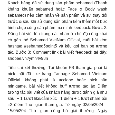
Khách hàng đã sử dụng sản phẩm sebamed (Thanh
kháng khuẩn sebamed hoặc Face & Body wash
sebamed) nêu cảm nhận về sản phẩm và sự thay đổi
trước & sau khi sử dụng sản phẩm kèm thêm một bức
hình chụp cùng sản phẩm mà mình feedback. Bước 2:
Đăng bài viết lên trang các nhân ở chế độ công khai
có gắn thẻ Sebamed VietNam Official, cuối bài kèm
hashtag #sebamed5point5 và kêu gọi bạn bè tương
tác. Bước 3: Comment link bài viết feedback tại đây:
shopee.vn?ymn4v93n
Tiêu chí xét thưởng: Tài khoản FB tham gia phải là
nick thật đã like trang Fanpage Sebamed Vietnam
Official, không phải là acclone hoặc nick săn
minigame, bài viết không buff tương tác ảo Điểm
tương tác bài viết của khách hàng được đánh giá như
sau: + 1 Lượt like/cảm xúc =1 điểm + 1 lượt share bài
=2 điểm Thời gian tham gia: Từ ngày 02/05/2024 –
15/05/204 Thời gian công bố giải thưởng: Ngày