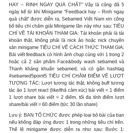
HAY – RINH NGAY QUÀ CHẤT” Vậy là cũng đã 5
ngày kể từ khi Minigame “Feedback hay – Rinh ngay
quà chất” được diễn ra, Sebamed Việt Nam xin công
bố tiêu chí chấm giải Minigame lần này như sau: TIÊU
CHÍ VỀ TÀI KHOẢN THAM GIA: Tài khoản phải là tài
khoản thật, không phải là nick ảo hoặc nick chuyên
săn minigame TIÊU CHÍ VỀ CÁCH THỨC THAM GIA:
Bài viết feedback có hình ảnh chụp cùng với 1 trong 2
hoặc cả 2 sản phẩm Face&body wash sebamed và
Thanh kháng khuẩn sebamed, và có gắn hashtag
#sebamed5point5 TIÊU CHÍ CHẤM ĐIỂM VỀ LƯỢT
TƯƠNG TÁC: Lượt tương tác thật, không buff tương
tác ảo 1 lượt react (like/thả cảm xúc) bài viết = 1 điểm
1 lượt share bài viết = 2 điểm, tối đa tính điểm lượt
share/bài viết = 60 điểm (tức 30 lần share)
Lưu ý: BAN TỔ CHỨC được phép loại bỏ bài của bạn
nếu không đáp ứng được 1 trong những tiêu chí trên.
Thể lệ minigame được diễn ra như sau: Bước 1: