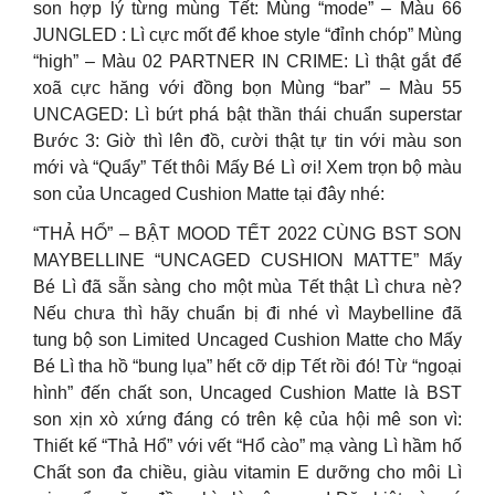
son hợp lý từng mùng Tết: Mùng “mode” – Màu 66
JUNGLED : Lì cực mốt để khoe style “đỉnh chóp” Mùng
“high” – Màu 02 PARTNER IN CRIME: Lì thật gắt để
xoã cực hăng với đồng bọn Mùng “bar” – Màu 55
UNCAGED: Lì bứt phá bật thần thái chuẩn superstar
Bước 3: Giờ thì lên đồ, cười thật tự tin với màu son
mới và “Quẩy” Tết thôi Mấy Bé Lì ơi! Xem trọn bộ màu
son của Uncaged Cushion Matte tại đây nhé:
“THẢ HỔ” – BẬT MOOD TẾT 2022 CÙNG BST SON
MAYBELLINE “UNCAGED CUSHION MATTE” Mấy
Bé Lì đã sẵn sàng cho một mùa Tết thật Lì chưa nè?
Nếu chưa thì hãy chuẩn bị đi nhé vì Maybelline đã
tung bộ son Limited Uncaged Cushion Matte cho Mấy
Bé Lì tha hồ “bung lụa” hết cỡ dịp Tết rồi đó! Từ “ngoại
hình” đến chất son, Uncaged Cushion Matte là BST
son xịn xò xứng đáng có trên kệ của hội mê son vì:
Thiết kế “Thả Hổ” với vết “Hổ cào” mạ vàng Lì hầm hố
Chất son đa chiều, giàu vitamin E dưỡng cho môi Lì