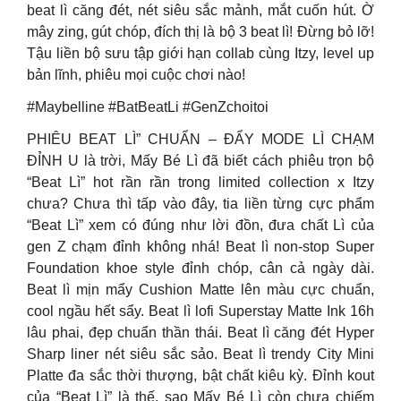
beat lì căng đét, nét siêu sắc mảnh, mắt cuốn hút. Ờ
mây zing, gút chóp, đích thị là bộ 3 beat lì! Đừng bỏ lỡ!
Tậu liền bộ sưu tập giới hạn collab cùng Itzy, level up
bản lĩnh, phiêu mọi cuộc chơi nào!
#Maybelline #BatBeatLi #GenZchoitoi
PHIÊU BEAT LÌ” CHUẨN – ĐẨY MODE LÌ CHẠM
ĐỈNH U là trời, Mấy Bé Lì đã biết cách phiêu trọn bộ
“Beat Lì” hot rần rần trong limited collection x Itzy
chưa? Chưa thì tấp vào đây, tia liền từng cực phẩm
“Beat Lì” xem có đúng như lời đồn, đưa chất Lì của
gen Z chạm đỉnh không nhá! Beat lì non-stop Super
Foundation khoe style đỉnh chóp, cân cả ngày dài.
Beat lì mịn mẩy Cushion Matte lên màu cực chuẩn,
cool ngầu hết sẩy. Beat lì lofi Superstay Matte Ink 16h
lâu phai, đẹp chuẩn thần thái. Beat lì căng đét Hyper
Sharp liner nét siêu sắc sảo. Beat lì trendy City Mini
Platte đa sắc thời thượng, bật chất kiêu kỳ. Đỉnh kout
của “Beat Lì” là thế, sao Mấy Bé Lì còn chưa chiếm