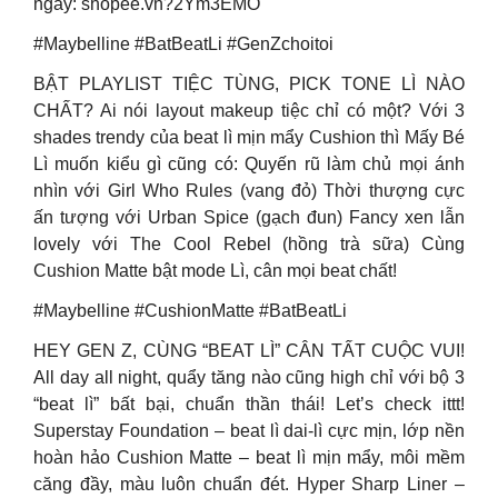
ngay: shopee.vn?2Ym3EMO
#Maybelline #BatBeatLi #GenZchoitoi
BẬT PLAYLIST TIỆC TÙNG, PICK TONE LÌ NÀO
CHẤT? Ai nói layout makeup tiệc chỉ có một? Với 3
shades trendy của beat lì mịn mẩy Cushion thì Mấy Bé
Lì muốn kiểu gì cũng có: Quyến rũ làm chủ mọi ánh
nhìn với Girl Who Rules (vang đỏ) Thời thượng cực
ấn tượng với Urban Spice (gạch đun) Fancy xen lẫn
lovely với The Cool Rebel (hồng trà sữa) Cùng
Cushion Matte bật mode Lì, cân mọi beat chất!
#Maybelline #CushionMatte #BatBeatLi
HEY GEN Z, CÙNG “BEAT LÌ” CÂN TẤT CUỘC VUI!
All day all night, quẩy tăng nào cũng high chỉ với bộ 3
“beat lì” bất bại, chuẩn thần thái! Let’s check ittt!
Superstay Foundation – beat lì dai-lì cực mịn, lớp nền
hoàn hảo Cushion Matte – beat lì mịn mẩy, môi mềm
căng đầy, màu luôn chuẩn đét. Hyper Sharp Liner –