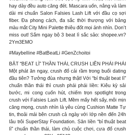
hay dày đều auto căng đét. Mascara uốn, nâng và làm
dài mi chuẩn Salon Falsies Lash Lift với đầu cọ sợi
fiber. Đa phong cách, đa sắc thời thượng với bảng
màu mắt City Mini Palette thiêu đốt mọi ánh nhìn. Don’t
miss out! Sắm ngay bộ 3 beat lì sắc sảo: shopee.vn?
2Ym3EMO
#Maybelline #BatBeatLi #GenZchoitoi
BẬT “BEAT LÌ” THẦN THÁI, CRUSH LIỀN PHÁI PHÁI
Một phát ăn ngay, crush đổ cái rầm trong buổi dating
đầu tiên? Tưởng đùa nhưng thật! Với “bí thuật beat lì”
chuẩn thần thái thì crush phái phái liền: Kiêu kỳ sải
bước, mi cong cuốn hút, chiếm trọn spotlight trong
crush với Falsies Lash Lift. Mềm mẩy hết sẩy, môi mịn
căng mọng, crush nhìn là yêu cùng Cushion Matte Tự
tin, thoải mái bên crush cả ngày với lớp nền đến 24h
lâu trôi SuperStay Foundation. Săn liền “bí thuật beat
lì” chuẩn thần thái, làm chủ cuộc chơi, cưa đổ crush