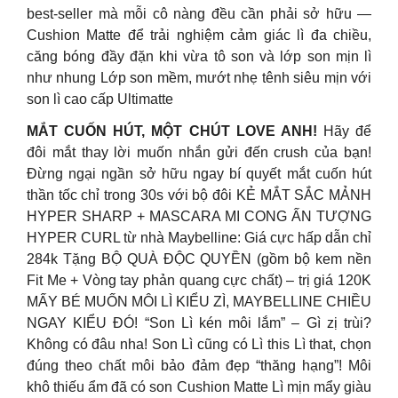
best-seller mà mỗi cô nàng đều cần phải sở hữu —
Cushion Matte để trải nghiệm cảm giác lì đa chiều,
căng bóng đầy đặn khi vừa tô son và lớp son mịn lì
như nhung Lớp son mềm, mướt nhẹ tênh siêu mịn với
son lì cao cấp Ultimatte
MẮT CUỐN HÚT, MỘT CHÚT LOVE ANH!
Hãy để
đôi mắt thay lời muốn nhắn gửi đến crush của bạn!
Đừng ngại ngần sở hữu ngay bí quyết mắt cuốn hút
thần tốc chỉ trong 30s với bộ đôi KẺ MẮT SẮC MẢNH
HYPER SHARP + MASCARA MI CONG ẤN TƯỢNG
HYPER CURL từ nhà Maybelline: Giá cực hấp dẫn chỉ
284k Tặng BỘ QUÀ ĐỘC QUYỀN (gồm bộ kem nền
Fit Me + Vòng tay phản quang cực chất) – trị giá 120K
MẤY BÉ MUỐN MÔI LÌ KIỂU ZÌ, MAYBELLINE CHIỀU
NGAY KIỂU ĐÓ! “Son Lì kén môi lắm” – Gì zị trùi?
Không có đâu nha! Son Lì cũng có Lì this Lì that, chọn
đúng theo chất môi bảo đảm đẹp “thăng hạng”! Môi
khô thiếu ẩm đã có son Cushion Matte Lì mịn mẩy giàu