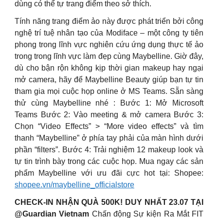
dùng có thể tự trang điểm theo sở thích.
Tính năng trang điểm ảo này được phát triển bởi công
nghệ trí tuệ nhân tạo của Modiface – một công ty tiên
phong trong lĩnh vực nghiên cứu ứng dụng thực tế ảo
trong trong lĩnh vực làm đẹp cùng Maybelline. Giờ đây,
dù cho bận rộn không kịp thời gian makeup hay ngại
mở camera, hãy để Maybelline Beauty giúp bạn tự tin
tham gia mọi cuộc họp online ở MS Teams. Sẵn sàng
thử cùng Maybelline nhé : Bước 1: Mở Microsoft
Teams Bước 2: Vào meeting & mở camera Bước 3:
Chọn “Video Effects” > “More video effects” và tìm
thanh “Maybelline” ở phía tay phải của màn hình dưới
phần “filters”. Bước 4: Trải nghiệm 12 makeup look và
tự tin trình bày trong các cuộc họp. Mua ngay các sản
phẩm Maybelline với ưu đãi cực hot tại: Shopee:
shopee.vn/maybelline_officialstore
CHECK-IN NHẬN QUÀ 500K! DUY NHẤT 23.07 TẠI
@Guardian Vietnam
Chấn động Sự kiện Ra Mắt FIT