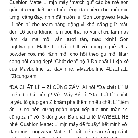
Cushion Matte Lì mịn mẩy “match gu” các bé mê son
giàu dưỡng kết hợp hiệu ứng đa chiều cho môi mịn
tưng, căng đầy, nhìn đã muốn iu! Son Longwear Matte
Lì bền bỉ cho team năng động vì khả năng giữ màu
đến 16 tiếng không lem trôi, tha hồ vui chơi, làm này
làm kia mà môi vẫn tươi tắn, max xinh! Son
Lightweight Matte Lì chất chill với công nghệ Ultra
powder xoá mờ rãnh môi cho hội theo gu môi filter,
càng bôi càng đẹp! “Chốt đơn” bộ 3 Đa chất Lì xịn xò
của Maybelline tại đây nhé: #Maybelline #DachatLi
#Zicungzam
“ĐA CHẤT LÌ” – ZÌ CŨNG ZÁM! Ai nói “Đa chất Lì” là
thiếu đi chất riêng? Với Mấy Bé Lì, “Đa chất Lì” chính
là yếu tố giúp gen Z khám phá thêm nhiều chất Lì “tiềm
ẩn”. Cho nên đừng ngần ngại tiếp tục tinh thần “Zì
cũng zám” với 3 dòng son Đa chất Lì từ MAYBELLINE
nhé: Cushion Matte: Lì mịn mẩy để “quẩy” hết mình với
đam mê Longwear Matte: Lì bất biến sẵn sàng đánh