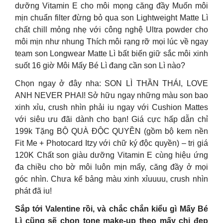
dưỡng Vitamin E cho môi mọng căng đầy Muốn môi
mịn chuẩn filter đừng bỏ qua son Lightweight Matte Lì
chất chill mỏng nhẹ với công nghệ Ultra powder cho
môi mịn như nhung Thích môi rạng rỡ mọi lúc về ngay
team son Longwear Matte Lì bất biến giữ sắc môi xinh
suốt 16 giờ Môi Mấy Bé Lì đang cần son Lì nào?
Chọn ngay ở đây nha: SON LÌ THẦN THÁI, LOVE
ANH NEVER PHAI! Sở hữu ngay những màu son bao
xinh xỉu, crush nhìn phải iu ngay với Cushion Mattes
với siêu ưu đãi dành cho bạn! Giá cực hấp dẫn chỉ
199k Tặng BỘ QUÀ ĐỘC QUYỀN (gồm bộ kem nền
Fit Me + Photocard Itzy với chữ ký độc quyền) – trị giá
120K Chất son giàu dưỡng Vitamin E cùng hiệu ứng
đa chiều cho bờ môi luôn mịn mẩy, căng đầy ở mọi
góc nhìn. Chưa kể bảng màu xinh xỉuuuu, crush nhìn
phát đã iu!
Sắp tới Valentine rồi, và chắc chắn kiểu gì Mấy Bé
Lì cũng sẽ chọn tone make-up theo mấy chị đẹp