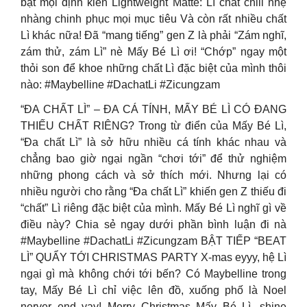
bật mọi định kiến Lightweight Matte: Lì chất chill nhẹ
nhàng chinh phục mọi mục tiêu Và còn rất nhiều chất
Lì khác nữa! Đã “mang tiếng” gen Z là phải “Zám nghĩ,
zám thử, zám Lì” nè Mấy Bé Lì ơi! “Chớp” ngay một
thỏi son để khoe những chất Lì đặc biệt của mình thôi
nào: #Maybelline #DachatLi #Zicungzam
“ĐA CHẤT LÌ” – ĐA CÁ TÍNH, MẤY BÉ LÌ CÓ ĐANG
THIẾU CHẤT RIÊNG? Trong từ điển của Mấy Bé Lì,
“Đa chất Lì” là sở hữu nhiều cá tính khác nhau và
chẳng bao giờ ngại ngần “chơi tới” để thử nghiệm
những phong cách và sở thích mới. Nhưng lại có
nhiều người cho rằng “Đa chất Lì” khiến gen Z thiếu đi
“chất” Lì riêng đặc biệt của mình. Mấy Bé Lì nghĩ gì về
điều này? Chia sẻ ngay dưới phần bình luận đi nà
#Maybelline #DachatLi #Zicungzam BẬT TIẾP “BEAT
LÌ” QUẨY TỚI CHRISTMAS PARTY X-mas eyyy, hệ Lì
ngại gì mà không chới tới bến? Có Maybelline trong
tay, Mấy Bé Lì chỉ việc lên đồ, xuống phố là Noel
nerver end yay! Merry Christmas Mấy Bé Lì, shine