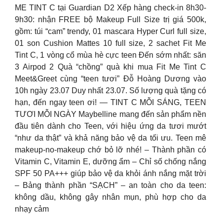
ME TINT C tại Guardian D2 Xếp hàng check-in 8h30-
9h30: nhận FREE bộ Makeup Full Size trị giá 500k,
gồm: túi “cam” trendy, 01 mascara Hyper Curl full size,
01 son Cushion Mattes 10 full size, 2 sachet Fit Me
Tint C, 1 vòng cổ mùa hè cực teen Đến sớm nhất: săn
3 Airpod 2 Quà “chồng” quà khi mua Fit Me Tint C
Meet&Greet cùng “teen tươi” Đỗ Hoàng Dương vào
10h ngày 23.07 Duy nhất 23.07. Số lượng quà tặng có
hạn, đến ngay teen ơi! — TINT C MỖI SÁNG, TEEN
TƯƠI MỖI NGÀY Maybelline mang đến sản phẩm nền
đầu tiên dành cho Teen, với hiệu ứng da tươi mướt
“như da thật” và khả năng bảo vệ da tối ưu. Teen mê
makeup-no-makeup chớ bỏ lỡ nhé! – Thành phần có
Vitamin C, Vitamin E, dưỡng ẩm – Chỉ số chống nắng
SPF 50 PA+++ giúp bảo vệ da khỏi ánh nắng mặt trời
– Bảng thành phần “SẠCH” – an toàn cho da teen:
không dầu, không gây nhân mụn, phù hợp cho da
nhạy cảm