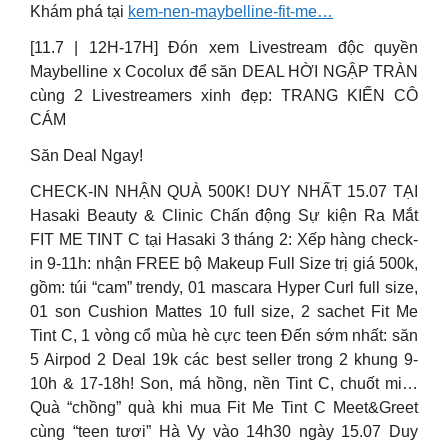
Khám phá tại
kem-nen-maybelline-fit-me…
[11.7 | 12H-17H] Đón xem Livestream độc quyền
Maybelline x Cocolux để săn DEAL HỜI NGẬP TRÀN
cùng 2 Livestreamers xinh đẹp: TRANG KIẾN CÔ
CÁM
Săn Deal Ngay!
CHECK-IN NHẬN QUÀ 500K! DUY NHẤT 15.07 TẠI
Hasaki Beauty & Clinic Chấn động Sự kiện Ra Mắt
FIT ME TINT C tại Hasaki 3 tháng 2: Xếp hàng check-
in 9-11h: nhận FREE bộ Makeup Full Size trị giá 500k,
gồm: túi “cam” trendy, 01 mascara Hyper Curl full size,
01 son Cushion Mattes 10 full size, 2 sachet Fit Me
Tint C, 1 vòng cổ mùa hè cực teen Đến sớm nhất: săn
5 Airpod 2 Deal 19k các best seller trong 2 khung 9-
10h & 17-18h! Son, má hồng, nền Tint C, chuốt mi…
Quà “chồng” quà khi mua Fit Me Tint C Meet&Greet
cùng “teen tươi” Hà Vy vào 14h30 ngày 15.07 Duy