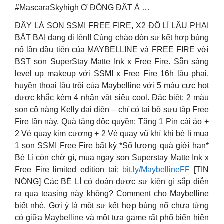
#MascaraSkyhigh Ơ ĐỘNG ĐẤT À …
ĐẤY LÀ SON SSMI FREE FIRE, X2 ĐỘ LÌ LÂU PHAI
BẤT BẠI đang đi lên!! Cùng chào đón sự kết hợp bùng
nổ lần đầu tiên của MAYBELLINE và FREE FIRE với
BST son SuperStay Matte Ink x Free Fire. Sẵn sàng
level up makeup với SSMI x Free Fire 16h lâu phai,
huyền thoại lâu trôi của Maybelline với 5 màu cực hot
được khắc kèm 4 nhân vật siêu cool. Đặc biệt: 2 màu
son cô nàng Kelly đại diện – chỉ có tại bộ sưu tập Free
Fire lần này. Quà tặng độc quyền: Tặng 1 Pin cài áo +
2 Vé quay kim cương + 2 Vé quay vũ khí khi bé lì mua
1 son SSMI Free Fire bất kỳ *Số lượng quà giới hạn*
Bé Lì còn chờ gì, mua ngay son Superstay Matte Ink x
Free Fire limited edition tại:
bit.ly/MaybellineFF
[TIN
NÓNG] Các BÉ LÌ có đoán được sự kiện gì sắp diễn
ra qua teasing này không? Comment cho Maybelline
biết nhé. Gợi ý là một sự kết hợp bùng nổ chưa từng
có giữa Maybelline và một tựa game rất phổ biến hiện