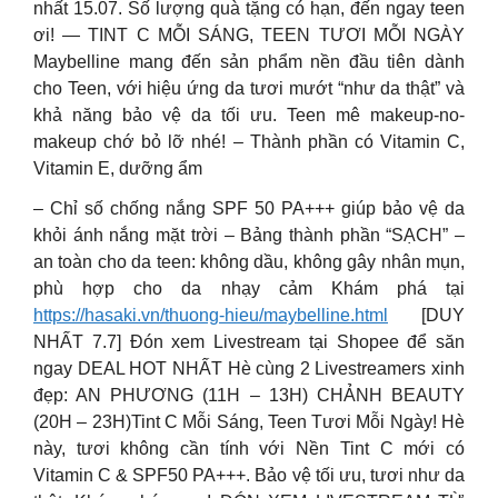
nhất 15.07. Số lượng quà tặng có hạn, đến ngay teen
ơi! — TINT C MỖI SÁNG, TEEN TƯƠI MỖI NGÀY
Maybelline mang đến sản phẩm nền đầu tiên dành
cho Teen, với hiệu ứng da tươi mướt “như da thật” và
khả năng bảo vệ da tối ưu. Teen mê makeup-no-
makeup chớ bỏ lỡ nhé! – Thành phần có Vitamin C,
Vitamin E, dưỡng ẩm
– Chỉ số chống nắng SPF 50 PA+++ giúp bảo vệ da
khỏi ánh nắng mặt trời – Bảng thành phần “SẠCH” –
an toàn cho da teen: không dầu, không gây nhân mụn,
phù hợp cho da nhạy cảm Khám phá tại
https://hasaki.vn/thuong-hieu/maybelline.html
[DUY
NHẤT 7.7] Đón xem Livestream tại Shopee để săn
ngay DEAL HOT NHẤT Hè cùng 2 Livestreamers xinh
đẹp: AN PHƯƠNG (11H – 13H) CHẢNH BEAUTY
(20H – 23H)Tint C Mỗi Sáng, Teen Tươi Mỗi Ngày! Hè
này, tươi không cần tính với Nền Tint C mới có
Vitamin C & SPF50 PA+++. Bảo vệ tối ưu, tươi như da