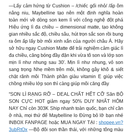
—Lấy cảm hứng từ Cushion – /chiếc gối nhỏ/ /ấp ôm
nâng niu, Maybelline tạo nên một định nghĩa hoàn
toàn mới về dòng son kem lì với công nghệ đột phá
Hiệu ứng lì đa chiều – dimensional matte, tạo không
gian nhiều sắc độ, chiều sâu, hút trọn sắc son rồi bung
ra ôm ấp lấy bờ môi xinh xắn của người châu Á. Hãy
sở hữu ngay Cushion Matte để trải nghiệm cảm giác lì
đa chiều, căng bóng đầy đặn khi vừa tô son và lớp son
mịn lì như nhung sau 30′. Mịn lì như nhung, vỏ son
sang trọng Nhẹ mềm trên môi, không gây khô & siết
chặt rãnh môi Thành phần giàu vitamin E giúp việc
chồng nhiều lớp son thì càng giúp môi căng đầy
“SON LÌ RẠNG RỠ – DEAL CHẤT HẾT CỠ Săn BỘ
SON CỰC HOT giảm ngay 50% DUY NHẤT HÔM
NAY Chỉ còn 303K Ship nhanh toàn quốc, bạn chỉ cần
ở nhà, mọi thứ để Maybelline lo Đừng bỏ lỡ bạn nhé
INBOX FANPAGE hoặc MUA NGAY TẠI :
shopee.vn?
3ubRtOx
—Bộ đôi son thần thái, với những tông màu