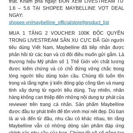
thật. Khám phá ngay! ĐÓN XEM LIVESTREAM TỪ
1.6 – 5.6 TẠI SHOPEE MAYBELLINE VỢT DEAL
NGAY:
shopee.vn/maybelline_officialstore#product_list
MUA 1 TẶNG 2 VOUCHER 100K ĐỘC QUYỀN
TRONG LIVESTREAM SĂN XU CỰC ĐÃ Gửi người
tiêu dùng Việt Nam, Maybelline đã tiếp nhận được
phản hồi từ các bạn và có đôi điều muốn gửi gắm. Là
thương hiệu Mỹ phẩm số 1 Thế Giới với chất lượng
được kiểm chứng và có chỗ đứng vững chắc trong
lòng người tiêu dùng toàn cầu. Chúng tôi luôn tôn
trọng và lắng nghe ý kiến đóng góp công tâm và mang
tính xây dựng từ người tiêu dùng. Tuy nhiên, nhãn
hàng không can thiệp đến những nội dung tự phát của
reviewer trên trang cá nhân. Sản phẩm Maybelline
được đầu tư phát triển để tôn vinh mọi nét đẹp. Dù bạn
là ai và đến từ đâu, nhu cầu có khác nhau, tin rằng
Maybelline vẫn có những dòng sản phẩm đáp ứng
chính xác nhu cầu của bạn. Chúng tôi sẽ cố gắng tạo