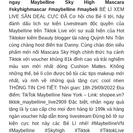
ngay Maybelline Sky High Mascara
#skyhighmascar #maybelline #maybeli
BÉ LÌ XEM
LIVE SĂN DEAL CỰC ĐÃ Cơ hội cho Bé lì tới, hãy
đánh dấu lịch sự kiện Livestream độc quyền của
Maybelline trên Tiktok Live với sự xuất hiện của Hot
Tiktoker kiêm Beauty blogger tài năng Quỳnh Nhi Trần
cùng chàng host điển trai Danny. Cùng chào đón siêu
phẩm mới nổi Mascara Sky High chính thức hạ cánh
Tiktok với voucher khủng 81k đỉnh cao và trải nghiệm
màu son mới nhất dòng Cushion Mattes. Không
những thế, bé lì còn được bỏ túi các tips makeup mới
nhất, và rinh về những quà tặng cực cool nhen
THÔNG TIN CHI TIẾT: Thời gian: 18h 29/09/2022 Địa
điểm: TikTok Maybelline New York – Link: shopee.vn?
tiktok_maybelline_live2909 Đặc biệt, nhận ngay quà
tặng là ly cao cấp cho mọi đơn hàng từ 199k và hàng
ngàn voucher hấp dẫn trong livestream Đừng bỏ lỡ sự
kiện cực hot này các Bé Lì nhé! #MaybellineVN
#Maybelline #Skyhigh #Tiktok #TiktokLive