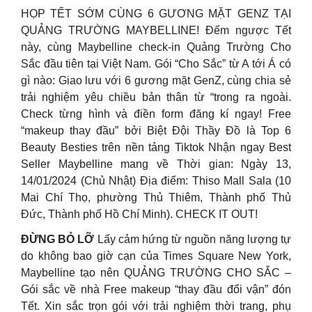
HỌP TẾT SỚM CÙNG 6 GƯƠNG MẶT GENZ TẠI
QUẢNG TRƯỜNG MAYBELLINE! Đếm ngược Tết
này, cùng Maybelline check-in Quảng Trường Cho
Sắc đầu tiên tại Việt Nam. Gói “Cho Sắc” từ A tới Á có
gì nào: Giao lưu với 6 gương mặt GenZ, cùng chia sẻ
trải nghiệm yêu chiều bản thân từ “trong ra ngoài.
Check từng hình và điền form đăng kí ngay! Free
“makeup thay đầu” bởi Biệt Đội Thầy Đồ là Top 6
Beauty Besties trên nền tảng Tiktok Nhận ngay Best
Seller Maybelline mang về Thời gian: Ngày 13,
14/01/2024 (Chủ Nhật) Địa điểm: Thiso Mall Sala (10
Mai Chí Thọ, phường Thủ Thiêm, Thành phố Thủ
Đức, Thành phố Hồ Chí Minh). CHECK IT OUT!
ĐỪNG BỎ LỠ
Lấy cảm hứng từ nguồn năng lượng tự
do không bao giờ cạn của Times Square New York,
Maybelline tạo nên QUẢNG TRƯỜNG CHO SẮC –
Gói sắc về nhà Free makeup “thay đầu đổi vận” đón
Tết. Xin sắc trọn gói với trải nghiệm thời trang, phụ