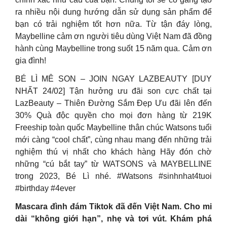
ra nhiều nội dung hướng dẫn sử dụng sản phẩm để
bạn có trải nghiệm tốt hơn nữa. Từ tận đáy lòng,
Maybelline cảm ơn người tiêu dùng Việt Nam đã đồng
hành cùng Maybelline trong suốt 15 năm qua. Cảm ơn
gia đình!
BÉ LÌ MÊ SON – JOIN NGAY LAZBEAUTY [DUY
NHẤT 24/02] Tận hưởng ưu đãi son cực chất tại
LazBeauty – Thiên Đường Sắm Đẹp Ưu đãi lên đến
30% Quà độc quyền cho mọi đơn hàng từ 219K
Freeship toàn quốc Maybelline thân chúc Watsons tuổi
mới càng “cool chất”, cùng nhau mang đến những trải
nghiệm thú vị nhất cho khách hàng Hãy đón chờ
những “cú bắt tay” từ WATSONS và MAYBELLINE
trong 2023, Bé Lì nhé. #Watsons #sinhnhat4tuoi
#birthday #4ever
Mascara đình đám Tiktok đã đến Việt Nam. Cho mi
dài “không giới hạn”, nhẹ và tơi vút. Khám phá