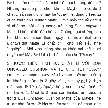
Bé Lì muốn mùa Tết của mình sẽ hoành tráng kiểu zì?
Nhưng mà sao phải chọn khi mà Maybelline có đủ 3
chất Lì sẵn sàng cho mấy bé “quẩy” Tết đúng ý, kiểu Zì
cũng zui! Son Cushion Matte Lì mịn mẩy tha hồ gom lì
xì nhờ bờ môi căng mọng, trẻ trung Son Longwear
Matte Lì bền bỉ đối đáp hết ý – Chẳng ngại những câu
hỏi khó đỡ muôn thuở ngày Tết nữa nha! Son
Lightweight Matte Lì chất chill cho Tết siêu nhẹ
“nghiệp” – Môi xinh mỏng nhẹ tự khắc nói khẽ cười
duyên nè! Mấy Bé Lì thích chất Lì nào cho Tết này?
3 BƯỚC BIẾN HÌNH ĐA CHẤT LÌ VỚI SON
UNCAGED CUSHION MATTE CHO TẾT “QUẨY”
HẾT Ý! Khoannnn! Mấy Bé Lì khoan lướt tiếp! Dừng
lại khoảng chừng là 2 giây và lụm ngay gợi ý chọn
màu son để Tết này “quẩy” hết ý mà nhìn vẫn “mê-Lì”
nè! Bước 1: Chốt lẹ 3 màu son limited xinh xỉuuuu
trong BST Uncaged Cushion Matte của Maybelline
trước nha: Bước 2: Ngước lên xem lịch để chọn tone