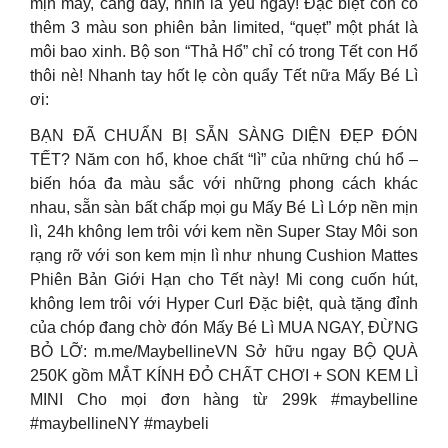
mịn mẩy, căng đầy, nhìn là yêu ngay! Đặc biệt còn có
thêm 3 màu son phiên bản limited, “quẹt” một phát là
môi bao xinh. Bộ son “Thả Hổ” chỉ có trong Tết con Hổ
thôi nè! Nhanh tay hốt lẹ còn quẩy Tết nữa Mấy Bé Lì
ơi:
BẠN ĐÃ CHUẨN BỊ SẴN SÀNG DIỆN ĐẸP ĐÓN
TẾT? Năm con hổ, khoe chất “lì” của những chú hổ –
biến hóa đa màu sắc với những phong cách khác
nhau, sẵn sàn bất chấp mọi gu Mấy Bé Lì Lớp nền mịn
lì, 24h không lem trôi với kem nền Super Stay Môi son
rạng rỡ với son kem mịn lì như nhung Cushion Mattes
Phiên Bản Giới Hạn cho Tết này! Mi cong cuốn hút,
không lem trôi với Hyper Curl Đặc biệt, quà tặng đỉnh
của chóp đang chờ đón Mấy Bé Lì MUA NGAY, ĐỪNG
BỎ LỠ: m.me/MaybellineVN Sở hữu ngay BỘ QUÀ
250K gồm MẮT KÍNH ĐỎ CHẤT CHƠI + SON KEM LÌ
MINI Cho mọi đơn hàng từ 299k #maybelline
#maybellineNY #maybeli