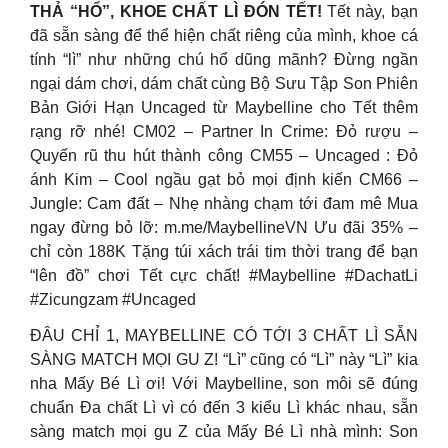
THẢ “HỔ”, KHOE CHẤT LÌ ĐÓN TẾT!
Tết này, bạn
đã sẵn sàng để thể hiện chất riêng của mình, khoe cá
tính “lì” như những chú hổ dũng mãnh? Đừng ngần
ngại dám chơi, dám chất cùng Bộ Sưu Tập Son Phiên
Bản Giới Hạn Uncaged từ Maybelline cho Tết thêm
rạng rỡ nhé! CM02 – Partner In Crime: Đỏ rượu –
Quyến rũ thu hút thành công CM55 – Uncaged : Đỏ
ánh Kim – Cool ngầu gạt bỏ mọi định kiến CM66 –
Jungle: Cam đất – Nhẹ nhàng chạm tới đam mê Mua
ngay đừng bỏ lỡ: m.me/MaybellineVN Ưu đãi 35% –
chỉ còn 188K Tặng túi xách trái tim thời trang để bạn
“lên đồ” chơi Tết cực chất! #Maybelline #DachatLi
#Zicungzam #Uncaged
ĐÂU CHỈ 1, MAYBELLINE CÓ TỚI 3 CHẤT LÌ SẴN
SÀNG MATCH MỌI GU Z! “Lì” cũng có “Lì” này “Lì” kia
nha Mấy Bé Lì ơi! Với Maybelline, son môi sẽ đúng
chuẩn Đa chất Lì vì có đến 3 kiểu Lì khác nhau, sẵn
sàng match mọi gu Z của Mấy Bé Lì nhà mình: Son