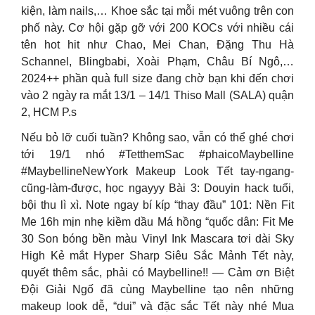
kiện, làm nails,… Khoe sắc tại mỗi mét vuông trên con
phố này. Cơ hội gặp gỡ với 200 KOCs với nhiều cái
tên hot hit như Chao, Mei Chan, Đặng Thu Hà
Schannel, Blingbabi, Xoài Phạm, Châu Bí Ngô,…
2024++ phần quà full size đang chờ bạn khi đến chơi
vào 2 ngày ra mắt 13/1 – 14/1 Thiso Mall (SALA) quận
2, HCM P.s
Nếu bỏ lỡ cuối tuần? Không sao, vẫn có thể ghé chơi
tới 19/1 nhó #TetthemSac #phaicoMaybelline
#MaybellineNewYork Makeup Look Tết tay-ngang-
cũng-làm-được, học ngayyy Bài 3: Douyin hack tuổi,
bội thu lì xì. Note ngay bí kíp “thay đầu” 101: Nền Fit
Me 16h mịn nhẹ kiềm dầu Má hồng “quốc dân: Fit Me
30 Son bóng bền màu Vinyl Ink Mascara tơi dài Sky
High Kẻ mắt Hyper Sharp Siêu Sắc Mảnh Tết này,
quyết thêm sắc, phải có Maybelline!! — Cảm ơn Biệt
Đội Giải Ngố đã cùng Maybelline tạo nên những
makeup look dễ, “dui” và đặc sắc Tết này nhé Mua