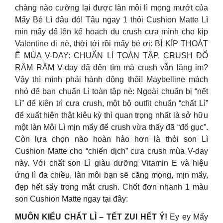
chàng nào cưỡng lại được làn môi lì mọng mướt của
Mấy Bé Lì đâu đó! Tậu ngay 1 thỏi Cushion Matte Lì
mịn mẩy để lên kế hoạch dụ crush cưa mình cho kịp
Valentine đi nè, thời tới rồi mấy bé ơi: BÍ KÍP THOÁT
Ế MÙA V-DAY: CHUẨN LÌ TOÀN TẬP, CRUSH ĐỔ
RẦM RẦM V-day đã đến tìm mà crush vẫn lặng im?
Vậy thì mình phải hành động thôi! Maybelline mách
nhỏ để bạn chuẩn Lì toàn tập nè: Ngoài chuẩn bị “nết
Lì” để kiên trì cưa crush, một bộ outfit chuẩn “chất Lì”
để xuất hiện thật kiêu kỳ thì quan trọng nhất là sở hữu
một làn Môi Lì mịn mẩy để crush vừa thấy đã “đổ gục”.
Còn lựa chọn nào hoàn hảo hơn là thỏi son Lì
Cushion Matte cho “chiến dịch” cưa crush mùa V-day
này. Với chất son Lì giàu dưỡng Vitamin E và hiệu
ứng lì đa chiều, làn môi bạn sẽ căng mọng, mịn mẩy,
đẹp hết sẩy trong mắt crush. Chốt đơn nhanh 1 màu
son Cushion Matte ngay tại đây:
MUÔN KIỂU CHẤT LÌ – TẾT ZUI HẾT Ý!
Ey ey Mấy