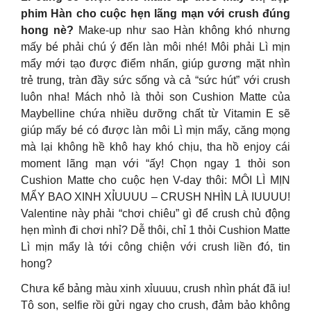
phim Hàn cho cuộc hẹn lãng mạn với crush đúng
hong nè?
Make-up như sao Hàn không khó nhưng
mấy bé phải chú ý đến làn môi nhé! Môi phải Lì mịn
mẩy mới tạo được điểm nhấn, giúp gương mặt nhìn
trẻ trung, tràn đầy sức sống và cả “sức hút” với crush
luôn nha! Mách nhỏ là thỏi son Cushion Matte của
Maybelline chứa nhiều dưỡng chất từ Vitamin E sẽ
giúp mấy bé có được làn môi Lì mịn mẩy, căng mọng
mà lại không hề khô hay khó chịu, tha hồ enjoy cái
moment lãng mạn với “ấy! Chọn ngay 1 thỏi son
Cushion Matte cho cuộc hẹn V-day thôi: MÔI LÌ MỊN
MẨY BAO XINH XỈUUUU – CRUSH NHÌN LÀ IUUUU!
Valentine này phải “chơi chiêu” gì để crush chủ động
hẹn mình đi chơi nhỉ? Dễ thôi, chỉ 1 thỏi Cushion Matte
Lì mịn mẩy là tới công chiện với crush liền đó, tin
hong?
Chưa kể bảng màu xinh xỉuuuu, crush nhìn phát đã iu!
Tô son, selfie rồi gửi ngay cho crush, đảm bảo không