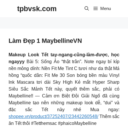
Skip
tpbvsk.com
to
Menu
content
Làm Đẹp 1 MaybellineVN
Makeup Look Tết tay-ngang-cũng-làm-được, học
ngayyy
Bài 5: Sống Ảo “thật trân”. Note ngay bí kíp
nền mỏng dính: Nền Fit Me Tint C tươi như da thật Má
hồng “quốc dân: Fit Me 30 Son bóng bền màu Vinyl
Ink Mascara tơi dài Sky High Kẻ mắt Hyper Sharp
Siêu Sắc Mảnh Tết này, quyết thêm sắc, phải có
Maybelline!! — Cảm ơn Biệt Đội Giải Ngố đã cùng
Maybelline tạo nên những makeup look dễ, “dui” và
đặc sắc Tết này nhé Mua ngay:
shopee.vn/product/37252407/23442260548/
Thêm sắc
ăn Tết thôi #Tetthemsac #phaicoMaybelline