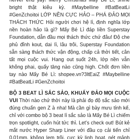
bright thật kiêu kỳ. #Maybelline #BatBeatLi
#GenZchoitoi LỚP NỀN CỰC HẢO – PHÁ ĐẢO MỌI
THÁCH THỨC Hỏi người chơi hệ lì, định nghĩa lớp
nền hoàn hảo là gì? Mấy Bé Lì đáp liền Superstay
Foundation, dẫn đầu mọi thách thức chứ đâu! Độ che
phủ đỉnh kout, dai lì, lâu trôi, Superstay Foundation
sẵn sàng thách thức vận động, chấp cả thời tiết, cân
tất mọi cuộc vui. Hang out suốt 24h, lớp nền vẫn
không phai, quẩy tăng nào cũng high. Chốt đơn liền
tay nào Mấy Bé Lì: shopee.vn?3ItEaiZ #Maybelline
#BatBeatLi #GenZchoitoi
BỘ 3 BEAT LÌ SẮC SẢO, KHUẤY ĐẢO MỌI CUỘC
VUI
Thời nào chứ thời này là phải đọ độ sắc sảo mới
đúng chuẩn gen Z à nha! Mà cần gì bày mưu tính kế,
chỉ với combo bộ 3 beat lì sắc sảo là Mấy Bé Lì chiếm
trọn spotlight, cuốn hút tức thì. Let’s check out! Bút kẻ
mắt nước Hyper Sharp Liner với đầu cọ cải tiến chỉ
0.01mm, không lem trôi, cực kỳ linh hoạt, nét mảnh