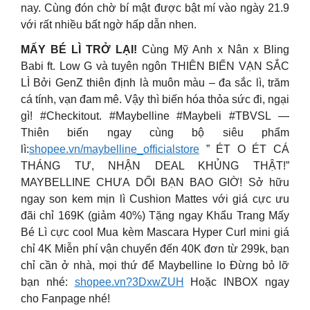
nay. Cùng đón chờ bí mật được bật mí vào ngày 21.9
với rất nhiều bất ngờ hấp dẫn nhen.
MẤY BÉ LÌ TRỞ LẠI!
Cùng Mỹ Anh x Nân x Bling
Babi ft. Low G và tuyên ngôn THIÊN BIẾN VẠN SẮC
LÌ Bởi GenZ thiên định là muôn màu – đa sắc lì, trăm
cá tính, vạn đam mê. Vậy thì biến hóa thỏa sức đi, ngại
gì! #Checkitout. #Maybelline #Maybeli #TBVSL —
Thiên biến ngay cùng bộ siêu phẩm
lì:
shopee.vn/maybelline_officialstore
” ÉT O ÉT CÁ
THÁNG TƯ, NHẬN DEAL KHỦNG THẬT!”
MAYBELLINE CHƯA DỐI BẠN BAO GIỜ! Sở hữu
ngay son kem mịn lì Cushion Mattes với giá cực ưu
đãi chỉ 169K (giảm 40%) Tặng ngay Khẩu Trang Mấy
Bé Lì cực cool Mua kèm Mascara Hyper Curl mini giá
chỉ 4K Miễn phí vận chuyển đến 40K đơn từ 299k, bạn
chỉ cần ở nhà, mọi thứ để Maybelline lo Đừng bỏ lỡ
bạn nhé:
shopee.vn?3DxwZUH
Hoặc INBOX ngay
cho Fanpage nhé!