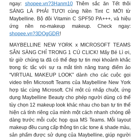
ngay:
shopee.vn?3Hanm10
Thêm sắc ăn Tết thôi
SÁNG LÀ PHẢI TƯƠI cùng Nền Tint C MỚI từ
Maybelline. Bộ đôi Vitamin C SPF50 PA+++, và hiệu
ứng nền no-makeup makeup. Check ngay:
shopee.vn?3DOgGDR
!
MAYBELLINE NEW YORK x MICROSOFT TEAMS
SẴN SÀNG CHỈ TRONG 1 CÚ CLICK! Mấy Bé Lì ơi,
từ giờ chúng ta đã có thể đẹp tự tin mọi khoảnh khắc
trong tíc tắc với sự ra mắt tính năng trang điểm ảo
“VIRTUAL MAKEUP LOOK” dành cho các cuộc gọi
video trên Microsoft Teams của Maybelline New York
hợp tác cùng Microsoft. Chỉ một cú nhấp chuột, ứng
dụng Maybelline Beauty cho phép người dùng có thể
tùy chọn 12 makeup look khác nhau cho bạn tự tin thể
hiện cá tính riêng của mình một cách nhanh chóng dễ
dàng trước mỗi cuộc họp qua MS Teams. Mỗi layout
makeup đều cung cấp thông tin các tone & shade màu,
sản phẩm được sử dụng của Maybelline, giúp người