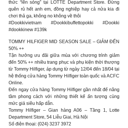
thức “lên sóng” tại LOTTE Department Store. Đừng
quên rủ hết anh em, đồng nghiệp hay cả nửa kia đi
chơi thả ga, không no không về thôi
#Dookkivietnam #Dookkibuffettopokki #Dookki
#dookkinew #139k
TOMMY HILFIGER MID SEASON SALE – GIẢM ĐẾN
50% ++
Tận hưởng ưu đãi giữa mùa với chương trình giảm
đến 50% ++ nhiều trang phục và phụ kiện thời thượng
từ Tommy Hilfiger, áp dụng từ ngày 12/04 đến 18/04 tại
hệ thống cửa hàng Tommy Hilfiger toàn quốc và ACFC
Online.
Đến ngay cửa hàng Tommy Hilfiger gần nhất để nâng
tầm phong cách với những thiết kế ấn tượng cùng
mức giá siêu hấp dẫn.
Tommy Hilfiger – Gian hàng A06 – Tầng 1, Lotte
Department Store, 54 Liễu Giai, Hà Nội
Số điện thoại: (024) 3237 3972