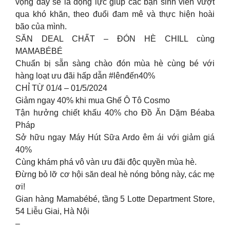
vọng đây sẽ là động lực giúp các bạn sinh viên vượt
qua khó khăn, theo đuổi đam mê và thực hiện hoài
bão của mình.
SĂN DEAL CHẤT – ĐÓN HÈ CHILL cùng
MAMABÉBÉ
Chuẩn bị sẵn sàng chào đón mùa hè cùng bé với
hàng loạt ưu đãi hấp dẫn #lênđến40%
CHỈ TỪ 01/4 – 01/5/2024
Giảm ngay 40% khi mua Ghế Ô Tô Cosmo
Tận hưởng chiết khấu 40% cho Đồ Ăn Dặm Béaba
Pháp
Sở hữu ngay Máy Hút Sữa Ardo êm ái với giảm giá
40%
Cùng khám phá vô vàn ưu đãi độc quyền mùa hè.
Đừng bỏ lỡ cơ hội săn deal hè nóng bỏng này, các mẹ
ơi!
Gian hàng Mamabébé, tầng 5 Lotte Department Store,
54 Liễu Giai, Hà Nội
–