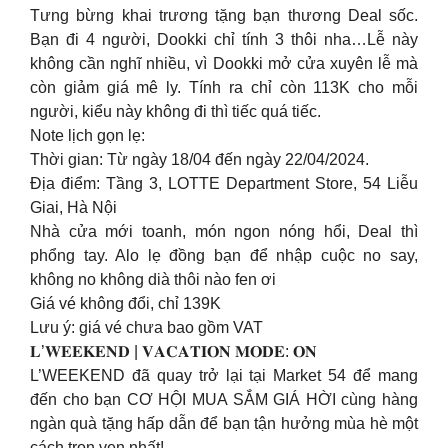
Tưng bừng khai trương tặng bạn thương Deal sốc.
Bạn đi 4 người, Dookki chỉ tính 3 thôi nha…Lễ này
không cần nghĩ nhiều, vì Dookki mở cửa xuyên lễ mà
còn giảm giá mê ly. Tính ra chỉ còn 113K cho mỗi
người, kiểu này không đi thì tiếc quá tiếc.
Note lịch gọn lẹ:
Thời gian: Từ ngày 18/04 đến ngày 22/04/2024.
Địa điểm: Tầng 3, LOTTE Department Store, 54 Liễu
Giai, Hà Nội
Nhà cửa mới toanh, món ngon nóng hổi, Deal thì
phổng tay. Alo lẹ đồng bạn để nhập cuộc no say,
không no không dià thôi nào fen ơi
Giá vé không đổi, chỉ 139K
Lưu ý: giá vé chưa bao gồm VAT
𝐋’𝐖𝐄𝐄𝐊𝐄𝐍𝐃 | 𝐕𝐀𝐂𝐀𝐓𝐈𝐎𝐍 𝐌𝐎𝐃𝐄: 𝐎𝐍
L’WEEKEND đã quay trở lại tại Market 54 để mang
đến cho bạn CƠ HỘI MUA SẮM GIÁ HỜI cùng hàng
ngàn quà tặng hấp dẫn để bạn tận hưởng mùa hè một
cách trọn vẹn nhất!