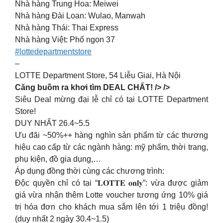
Nhà hàng Trung Hoa: Meiwei
Nhà hàng Đài Loan: Wulao, Manwah
Nhà hàng Thái: Thai Express
Nhà hàng Việt: Phố ngon 37
#lottedepartmentstore
–
LOTTE Department Store, 54 Liễu Giai, Hà Nội
Căng buồm ra khơi tìm DEAL CHẤT! /> />
Siêu Deal mừng đại lễ chỉ có tại LOTTE Department
Store!
DUY NHẤT 26.4~5.5
Ưu đãi ~50%++ hàng nghìn sản phẩm từ các thương
hiệu cao cấp từ các ngành hàng: mỹ phẩm, thời trang,
phụ kiện, đồ gia dụng,…
Áp dụng đồng thời cùng các chương trình:
Độc quyền chỉ có tại “𝐋𝐎𝐓𝐓𝐄 𝐨𝐧𝐥𝐲”: vừa được giảm
giá vừa nhận thêm Lotte voucher tương ứng 10% giá
trị hóa đơn cho khách mua sắm lên tới 1 triệu đồng!
(duy nhất 2 ngày 30.4~1.5)