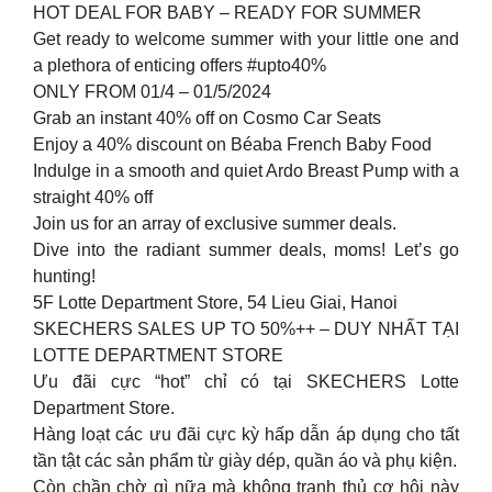
HOT DEAL FOR BABY – READY FOR SUMMER
Get ready to welcome summer with your little one and
a plethora of enticing offers #upto40%
ONLY FROM 01/4 – 01/5/2024
Grab an instant 40% off on Cosmo Car Seats
Enjoy a 40% discount on Béaba French Baby Food
Indulge in a smooth and quiet Ardo Breast Pump with a
straight 40% off
Join us for an array of exclusive summer deals.
Dive into the radiant summer deals, moms! Let’s go
hunting!
5F Lotte Department Store, 54 Lieu Giai, Hanoi
SKECHERS SALES UP TO 50%++ – DUY NHẤT TẠI
LOTTE DEPARTMENT STORE
Ưu đãi cực “hot” chỉ có tại SKECHERS Lotte
Department Store.
Hàng loạt các ưu đãi cực kỳ hấp dẫn áp dụng cho tất
tần tật các sản phẩm từ giày dép, quần áo và phụ kiện.
Còn chần chờ gì nữa mà không tranh thủ cơ hội này