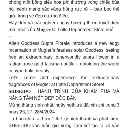
phóng một bông siêu hoa phi thường trong chiếc bùa
hộ mệnh mang sắc vàng hồng rực rỡ – bao bọc thế
giới trong vẻ đẹp cường điệu.
Hãy đến và trải nghiệm ngay hương thơm tuyệt diệu
mới nhất của 𝐌𝐮𝐠𝐥𝐞𝐫 tại Lotte Department Store nhé!
–
Alien Goddess Supra Florale introduces a new edgy
incarnation of Mugler’s fearless solar Goddess, setting
free an extraordinary, otherworldly supra flower in a
radiant rose-gold talisman bottle – enfolding the world
in hyperbolic beauty.
Let’s come and experience the extraordinary
fragrances of Mugler at Lotte Department Store!
𝐒𝐇𝐈𝐒𝐄𝐈𝐃𝐎 | HÀNH TRÌNH CỦA KHÁM PHÁ VÀ
NÂNG TẦM NÉT ĐẸP ĐỘC BẢN
Mừng tháng sinh nhật, ngây ngất ưu đãi xịn chỉ trong 3
ngày 26, 27, 28/4/2024
Tự hào nhìn lại hơn 1 thế kỷ hình thành và phát triển,
SHISEIDO vẫn luôn giữ vững cam kết tạo ra vô vàn