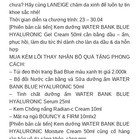
chưa? Hãy cùng LANEIGE chăm da xinh để luôn tự tin
khoe sắc nhé!
Thời gian diễn ra chương trình: 23 – 30.04
[Phiên bản cải tiến] Kem dưỡng WATER BANK BLUE
HYALURONIC Gel Cream 50ml cân bằng dầu – ẩm,
phục hồi, làm dịu tức thì dành cho làn da dầu & da hỗn
hợp
MUA KÈM LÕI THAY NHẬN BỘ QUÀ TẶNG PHONG
CÁCH:
– Túi đeo thời trang Bad Blue màu xanh trị giá 2.000k
– Bộ đôi Nước cân bằng và Sữa dưỡng ẩm WATER
BANK BLUE HYALURONIC 50ml
– Tinh chất dưỡng ẩm WATER BANK BLUE
HYALURONIC Serum 25ml
– Kem Chống nắng Radian-c Cream 10ml
– Mặt nạ ngủ BOUNCY & FIRM 10mlx2
[Phiên bản cải tiến] Kem dưỡng WATER BANK BLUE
HYALURONIC Moisture Cream 50ml củng cố hàng
rào bảo vệ da sáng khỏe, căng mịn.