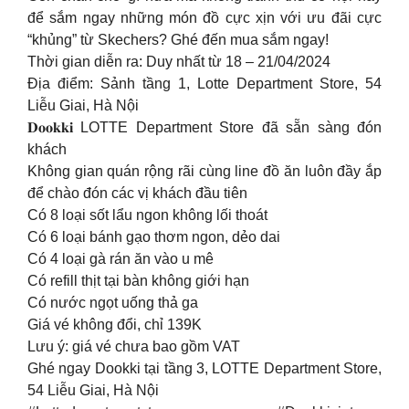
để sắm ngay những món đồ cực xịn với ưu đãi cực
“khủng” từ Skechers? Ghé đến mua sắm ngay!
Thời gian diễn ra: Duy nhất từ 18 – 21/04/2024
Địa điểm: Sảnh tầng 1, Lotte Department Store, 54
Liễu Giai, Hà Nội
𝐃𝐨𝐨𝐤𝐤𝐢 LOTTE Department Store đã sẵn sàng đón
khách
Không gian quán rộng rãi cùng line đồ ăn luôn đầy ắp
để chào đón các vị khách đầu tiên
Có 8 loại sốt lẩu ngon không lối thoát
Có 6 loại bánh gạo thơm ngon, dẻo dai
Có 4 loại gà rán ăn vào u mê
Có refill thịt tại bàn không giới hạn
Có nước ngọt uống thả ga
Giá vé không đổi, chỉ 139K
Lưu ý: giá vé chưa bao gồm VAT
Ghé ngay Dookki tại tầng 3, LOTTE Department Store,
54 Liễu Giai, Hà Nội