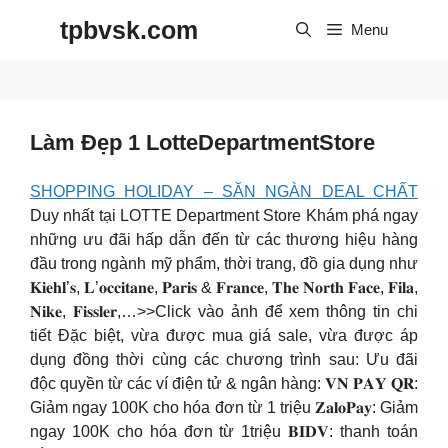
Skip
tpbvsk.com
to
Menu
content
Làm Đẹp 1 LotteDepartmentStore
SHOPPING HOLIDAY – SĂN NGÀN DEAL CHẤT
Duy nhất tại LOTTE Department Store Khám phá ngay
những ưu đãi hấp dẫn đến từ các thương hiệu hàng
đầu trong ngành mỹ phẩm, thời trang, đồ gia dụng như
𝐊𝐢𝐞𝐡𝐥’𝐬, 𝐋’𝐨𝐜𝐜𝐢𝐭𝐚𝐧𝐞, 𝐏𝐚𝐫𝐢𝐬 & 𝐅𝐫𝐚𝐧𝐜𝐞, 𝐓𝐡𝐞 𝐍𝐨𝐫𝐭𝐡 𝐅𝐚𝐜𝐞, 𝐅𝐢𝐥𝐚,
𝐍𝐢𝐤𝐞, 𝐅𝐢𝐬𝐬𝐥𝐞𝐫,…>>Click vào ảnh để xem thông tin chi
tiết Đặc biệt, vừa được mua giá sale, vừa được áp
dụng đồng thời cùng các chương trình sau: Ưu đãi
độc quyền từ các ví điện tử & ngân hàng: 𝐕𝐍 𝐏𝐀𝐘 𝐐𝐑:
Giảm ngay 100K cho hóa đơn từ 1 triệu 𝐙𝐚𝐥𝐨𝐏𝐚𝐲: Giảm
ngay 100K cho hóa đơn từ 1triệu 𝐁𝐈𝐃𝐕: thanh toán