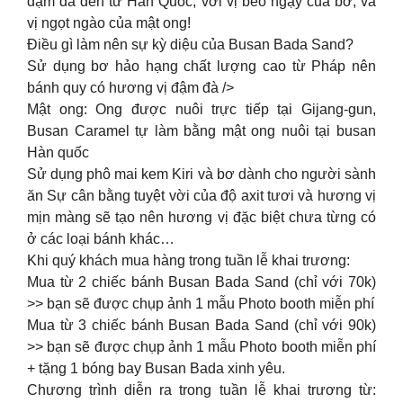
đậm đà đến từ Hàn Quốc, với vị béo ngậy của bơ, và
vị ngọt ngào của mật ong!
Điều gì làm nên sự kỳ diệu của Busan Bada Sand?
Sử dụng bơ hảo hạng chất lượng cao từ Pháp nên
bánh quy có hương vị đậm đà />
Mật ong: Ong được nuôi trực tiếp tại Gijang-gun,
Busan Caramel tự làm bằng mật ong nuôi tại busan
Hàn quốc
Sử dụng phô mai kem Kiri và bơ dành cho người sành
ăn Sự cân bằng tuyệt vời của độ axit tươi và hương vị
mịn màng sẽ tạo nên hương vị đặc biệt chưa từng có
ở các loại bánh khác…
Khi quý khách mua hàng trong tuần lễ khai trương:
Mua từ 2 chiếc bánh Busan Bada Sand (chỉ với 70k)
>> bạn sẽ được chụp ảnh 1 mẫu Photo booth miễn phí
Mua từ 3 chiếc bánh Busan Bada Sand (chỉ với 90k)
>> bạn sẽ được chụp ảnh 1 mẫu Photo booth miễn phí
+ tặng 1 bóng bay Busan Bada xinh yêu.
Chương trình diễn ra trong tuần lễ khai trương từ: