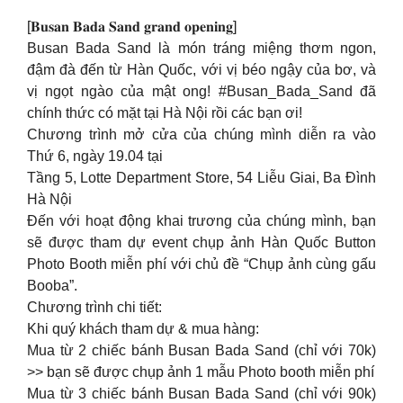
[𝐁𝐮𝐬𝐚𝐧 𝐁𝐚𝐝𝐚 𝐒𝐚𝐧𝐝 𝐠𝐫𝐚𝐧𝐝 𝐨𝐩𝐞𝐧𝐢𝐧𝐠]
Busan Bada Sand là món tráng miệng thơm ngon,
đậm đà đến từ Hàn Quốc, với vị béo ngậy của bơ, và
vị ngọt ngào của mật ong! #Busan_Bada_Sand đã
chính thức có mặt tại Hà Nội rồi các bạn ơi!
Chương trình mở cửa của chúng mình diễn ra vào
Thứ 6, ngày 19.04 tại
Tầng 5, Lotte Department Store, 54 Liễu Giai, Ba Đình
Hà Nội
Đến với hoạt động khai trương của chúng mình, bạn
sẽ được tham dự event chụp ảnh Hàn Quốc Button
Photo Booth miễn phí với chủ đề “Chụp ảnh cùng gấu
Booba”.
Chương trình chi tiết:
Khi quý khách tham dự & mua hàng:
Mua từ 2 chiếc bánh Busan Bada Sand (chỉ với 70k)
>> bạn sẽ được chụp ảnh 1 mẫu Photo booth miễn phí
Mua từ 3 chiếc bánh Busan Bada Sand (chỉ với 90k)