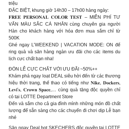
triệu
ĐẶC BIỆT, khung giờ 14h30 – 17h00 hàng ngày:
𝐅𝐑𝐄𝐄 𝐏𝐄𝐑𝐒𝐎𝐍𝐀𝐋 𝐂𝐎𝐋𝐎𝐑 𝐓𝐄𝐒𝐓 – MIỄN PHÍ TƯ
VẤN MÀU SẮC CÁ NHÂN cùng chuyên gia người
Hàn cho khách hàng với hóa đơn mua sắm chỉ từ
500K
Ghé ngay L’WEEKEND | VACATION MODE: ON để
ring quà và săn hàng ngàn ưu đãi cho các items du
lịch cực chất bạn nha!
ĐÓN LỄ CỰC CHẤT VỚI ƯU ĐÃI ~50%++
Khám phá ngay loạt DEAL siêu hời đến từ các thương
hiệu thời trang, thể thao có tiếng như 𝐍𝐢𝐤𝐞, 𝐃𝐨𝐜𝐤𝐞𝐫𝐬,
𝐋𝐞𝐯𝐢’𝐬, 𝐂𝐫𝐨𝐰𝐧 𝐒𝐩𝐚𝐜𝐞,… cùng quà tặng độc quyền chỉ
có tại LOTTE Department Store
Đến và sắm cho cả gia đình mình những món đồ chất
lượng để sẵn sàng cho các chuyến đi chơi dịp Lễ bạn
nhé
Săn ngay Deal hot SKECHERS độc quyền tại LOTTE