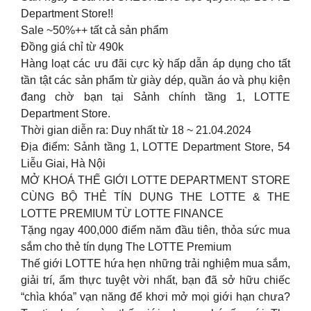
Department Store!!
Sale ~50%++ tất cả sản phẩm
Đồng giá chỉ từ 490k
Hàng loạt các ưu đãi cực kỳ hấp dẫn áp dụng cho tất
tần tật các sản phẩm từ giày dép, quần áo và phụ kiện
đang chờ bạn tại Sảnh chính tầng 1, LOTTE
Department Store.
Thời gian diễn ra: Duy nhất từ 18 ~ 21.04.2024
Địa điểm: Sảnh tầng 1, LOTTE Department Store, 54
Liễu Giai, Hà Nội
MỞ KHOÁ THẾ GIỚI LOTTE DEPARTMENT STORE
CÙNG BỘ THẺ TÍN DỤNG THE LOTTE & THE
LOTTE PREMIUM TỪ LOTTE FINANCE
Tặng ngay 400,000 điểm năm đầu tiên, thỏa sức mua
sắm cho thẻ tín dụng The LOTTE Premium
Thế giới LOTTE hứa hẹn những trải nghiệm mua sắm,
giải trí, ẩm thực tuyệt vời nhất, bạn đã sở hữu chiếc
“chìa khóa” vạn năng để khơi mở mọi giới hạn chưa?