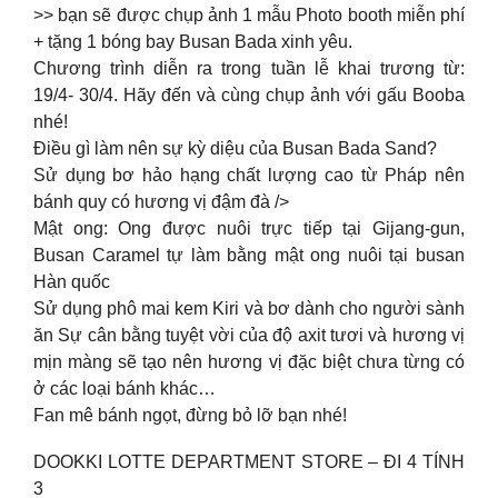
>> bạn sẽ được chụp ảnh 1 mẫu Photo booth miễn phí
+ tặng 1 bóng bay Busan Bada xinh yêu.
Chương trình diễn ra trong tuần lễ khai trương từ:
19/4- 30/4. Hãy đến và cùng chụp ảnh với gấu Booba
nhé!
Điều gì làm nên sự kỳ diệu của Busan Bada Sand?
Sử dụng bơ hảo hạng chất lượng cao từ Pháp nên
bánh quy có hương vị đậm đà />
Mật ong: Ong được nuôi trực tiếp tại Gijang-gun,
Busan Caramel tự làm bằng mật ong nuôi tại busan
Hàn quốc
Sử dụng phô mai kem Kiri và bơ dành cho người sành
ăn Sự cân bằng tuyệt vời của độ axit tươi và hương vị
mịn màng sẽ tạo nên hương vị đặc biệt chưa từng có
ở các loại bánh khác…
Fan mê bánh ngọt, đừng bỏ lỡ bạn nhé!
DOOKKI LOTTE DEPARTMENT STORE – ĐI 4 TÍNH
3