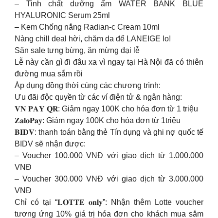
– Tinh chất dưỡng ẩm WATER BANK BLUE
HYALURONIC Serum 25ml
– Kem Chống nắng Radian-c Cream 10ml
Nàng chill deal hời, chăm da để LANEIGE lo!
Săn sale tưng bừng, ăn mừng đại lễ
Lễ này cần gì đi đâu xa vì ngay tại Hà Nội đã có thiên
đường mua sắm rồi
Áp dụng đồng thời cùng các chương trình:
Ưu đãi độc quyền từ các ví điện tử & ngân hàng:
𝐕𝐍 𝐏𝐀𝐘 𝐐𝐑: Giảm ngay 100K cho hóa đơn từ 1 triệu
𝐙𝐚𝐥𝐨𝐏𝐚𝐲: Giảm ngay 100K cho hóa đơn từ 1triệu
𝐁𝐈𝐃𝐕: thanh toán bằng thẻ Tín dụng và ghi nợ quốc tế
BIDV sẽ nhận được:
– Voucher 100.000 VNĐ với giao dịch từ 1.000.000
VNĐ
– Voucher 300.000 VNĐ với giao dịch từ 3.000.000
VNĐ
Chỉ có tại “𝐋𝐎𝐓𝐓𝐄 𝐨𝐧𝐥𝐲”: Nhận thêm Lotte voucher
tương ứng 10% giá trị hóa đơn cho khách mua sắm