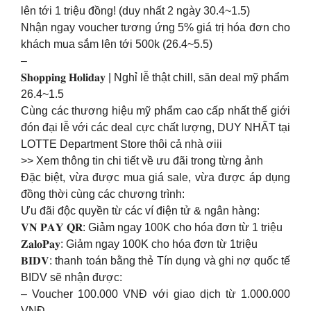
lên tới 1 triệu đồng! (duy nhất 2 ngày 30.4~1.5)
Nhận ngay voucher tương ứng 5% giá trị hóa đơn cho
khách mua sắm lên tới 500k (26.4~5.5)
–
𝐒𝐡𝐨𝐩𝐩𝐢𝐧𝐠 𝐇𝐨𝐥𝐢𝐝𝐚𝐲 | Nghỉ lễ thật chill, săn deal mỹ phẩm
26.4~1.5
Cùng các thương hiệu mỹ phẩm cao cấp nhất thế giới
đón đại lễ với các deal cực chất lượng, DUY NHẤT tại
LOTTE Department Store thôi cả nhà ơiii
>> Xem thông tin chi tiết về ưu đãi trong từng ảnh
Đặc biệt, vừa được mua giá sale, vừa được áp dụng
đồng thời cùng các chương trình:
Ưu đãi độc quyền từ các ví điện tử & ngân hàng:
𝐕𝐍 𝐏𝐀𝐘 𝐐𝐑: Giảm ngay 100K cho hóa đơn từ 1 triệu
𝐙𝐚𝐥𝐨𝐏𝐚𝐲: Giảm ngay 100K cho hóa đơn từ 1triệu
𝐁𝐈𝐃𝐕: thanh toán bằng thẻ Tín dụng và ghi nợ quốc tế
BIDV sẽ nhận được:
– Voucher 100.000 VNĐ với giao dịch từ 1.000.000
VNĐ