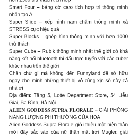
Smart Four – bảng cờ caro tích hợp trí thông minh
nhân tạo AI
Super Slide – xếp hình nam châm thông minh xả
STRESS cực hiệu quả
Super Blocks – ghép hình thông minh với hơn 1000
thử thách
Super Cube – Rubik thông minh nhất thế giới có khả
năng kết nối bluetooth thi đấu trực tuyến với các cuber
khác nhau trên thế giới
Chần chừ gì mà không đến Funnyland để sở hữu
ngay cho mình những thiết bị vô cùng xịn sò này cả
nhà ơi
Địa điểm: Tầng 5, Lotte Department Store, 54 Liễu
Giai, Ba Đình, Hà Nội.
𝐀𝐋𝐈𝐄𝐍 𝐆𝐎𝐃𝐃𝐄𝐒𝐒 𝐒𝐔𝐏𝐑𝐀 𝐅𝐋𝐎𝐑𝐀𝐋𝐄 – GIẢI PHÓNG
NĂNG LƯỢNG PHI THƯỜNG CỦA HOA
Alien Goddess Supra Florale giới thiệu một hiện thân
mới đầy sắc sảo của nữ thần mặt trời Mugler, giải