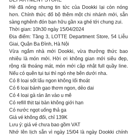
Hè đã nóng nhưng tin tức của Dookki lại còn nóng
hơn. Chính thức đổ bộ thêm một chi nhánh mới, sẵn
sàng nghênh đón bạn hữu gần xa ghé tới chung zui.
Thời gian: 10h30 ngày 15/04/2024
Địa điểm: Tầng 3, LOTTE Department Store, 54 Liễu
Giai, Quận Ba Đình, Hà Nội
Vừa ngắm nhà mới Dookki, vừa thưởng thức bao
nhiêu là món mới. Hời ơi không gian mới siêu đẹp,
rộng rãi thoáng mát, món mới cập nhật full quầy line.
Nếu có quên tụi tui thì ngó nhẹ bên dưới nha.
Có 8 loại sốt lẩu ngon không lối thoát
Có 6 loại bánh gạo thơm ngon, dẻo dai
Có 4 loại gà rán ăn vào u mê
Có refill thịt tại bàn không giới hạn
Có nước ngọt uống thả ga
Giá vé không đổi, chỉ 139K
Lưu ý: giá vé chưa bao gồm VAT
Nhớ lên lịch sẵn vì ngày 15/04 là ngày Dookki chính