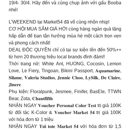
19/4- 30/4. Hãy đến và cùng chụp ảnh với gấu Booba
nhé!
L’WEEKEND tại Market54 đã vô cùng nhộn nhịp!
CƠ HỘI MUA SẮM GIÁ HỜI cùng hàng ngàn quà tặng
hấp dẫn để bạn tận hưởng mùa hè một cách trọn vẹn
và phong cách nhất!
DEAL ĐỘC QUYỀN chỉ có tại sự kiện lên đến 50%++
từ hơn 20 thương hiệu local brands đình đám!!
Thời trang nữ: White Ant, HUONG, Cocosin, Lemon
Love, Le Fiery, Tingoan, Bikini Passport, 𝐀𝐪𝐮𝐚𝐦𝐚𝐫𝐢𝐧𝐞,
𝐒𝐢𝐥𝐚𝐦𝐞, 𝐕𝐚𝐥𝐞𝐫𝐢𝐚 𝐒𝐭𝐮𝐝𝐢𝐨𝐬, 𝐉𝐞𝐧𝐧𝐢𝐞 𝐂𝐡𝐨𝐨, 𝐋𝐲𝐒𝐢𝐥𝐤, 𝐃𝐞 𝐂𝐥𝐚𝐢𝐫𝐞,
𝐉𝐢𝐧𝐞𝐫𝐞
Phụ kiện: Floralpunk, Jesmee, Finifer, BasEle, TTWN
Bear, Zota, 𝐂𝐡𝐚𝐮𝐭𝐟𝐢𝐟𝐭𝐡
NHẬN NGAY 𝐕𝐨𝐮𝐜𝐡𝐞𝐫 𝐏𝐞𝐫𝐬𝐨𝐧𝐚𝐥 𝐂𝐨𝐥𝐨𝐫 𝐓𝐞𝐬𝐭 trị giá 100K
từ đối tác K-Color & 𝐕𝐨𝐮𝐜𝐡𝐞𝐫 𝐌𝐚𝐫𝐤𝐞𝐭 𝟓𝟒 trị giá 100K
với hóa đơn từ 1 triệu
NHẬN NGAY 𝐓𝐮́𝐢 𝐭𝐨𝐭𝐞 𝐌𝐚𝐫𝐤𝐞𝐭 𝟓𝟒 với hóa đơn từ 1,5