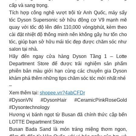
cấp và sang trọng.
Tích hợp công nghệ vượt trội từ Anh Quốc, máy sấy
tóc Dyson Supersonic sở hữu động cơ V9 mạnh mẽ
quay với tốc độ lên đến 110,000 vòng/phút, kèm theo
cài đặt nhiệt độ thông minh nên không gây hư tổn cho
tóc, giúp bạn sở hữu mái tóc đẹp được chăm sóc như
salon tại nhà.
Hãy đến ngay cửa hàng Dyson Tầng 1 – Lotte
Department Store để được trải nghiệm sản phẩm
phiên bản màu giới hạn cùng các chuyên gia Dyson
khám phá thêm những tips chăm sóc tóc mới nhất nhé
–
Xem thêm tại:
shopee.vn?4abCFDr
#DysonVN #DysonHair #CeramicPinkRoseGold
#Dysontechnology
Hương vị bánh ngọt từ Busan đã chính thức cập bến
LOTTE Department Store
Busan Bada Sand là món tráng miệng thơm ngon,