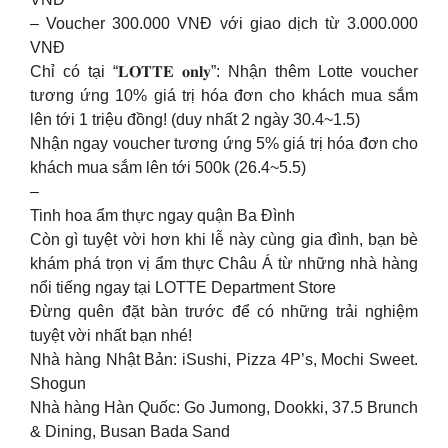
– Voucher 300.000 VNĐ với giao dịch từ 3.000.000
VNĐ
Chỉ có tại “𝐋𝐎𝐓𝐓𝐄 𝐨𝐧𝐥𝐲”: Nhận thêm Lotte voucher
tương ứng 10% giá trị hóa đơn cho khách mua sắm
lên tới 1 triệu đồng! (duy nhất 2 ngày 30.4~1.5)
Nhận ngay voucher tương ứng 5% giá trị hóa đơn cho
khách mua sắm lên tới 500k (26.4~5.5)
–
Tinh hoa ẩm thực ngay quận Ba Đình
Còn gì tuyệt vời hơn khi lễ này cùng gia đình, bạn bè
khám phá trọn vị ẩm thực Châu Á từ những nhà hàng
nổi tiếng ngay tại LOTTE Department Store
Đừng quên đặt bàn trước để có những trải nghiệm
tuyệt vời nhất bạn nhé!
Nhà hàng Nhật Bản: iSushi, Pizza 4P’s, Mochi Sweet.
Shogun
Nhà hàng Hàn Quốc: Go Jumong, Dookki, 37.5 Brunch
& Dining, Busan Bada Sand