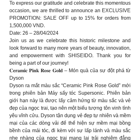
To express our gratitude and celebrate this momentous
occasion, we are thrilled to announce an EXCLUSIVE
PROMOTION: SALE OFF up to 15% for orders from
1,500,000 VND.
Date: 26 – 28/04/2024
Join us as we celebrate this historic milestone and
look forward to many more years of beauty, innovation,
and empowerment with SHISEIDO. Thank you for
being a part of our journey!
𝐂𝐞𝐫𝐚𝐦𝐢𝐜 𝐏𝐢𝐧𝐤 𝐑𝐨𝐬𝐞 𝐆𝐨𝐥𝐝 – Món quà của sự đột phá từ
Dyson
Dyson ra mắt màu sắc “Ceramic Pink Rose Gold” mới
trong phiên bản Máy sấy tóc Supersonic. Phiên bản
giới hạn này là được lấy cảm hứng từ màu sắc và vẻ
đẹp của ngọc trai, tạo nên một biểu tượng tôn vinh tình
yêu vĩnh cửu. Dyson tận dụng vẻ đẹp tự nhiên và mềm
mại của các dòng vải để thể hiện sự mềm mại bồng
bềnh của mái tóc, đi kèm với sự lấp lánh và màu sắc
nhẹ nhàng của ngọc trai mang lại trải nghiệm đẳng