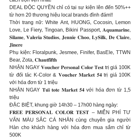
DEAL ĐỘC QUYỀN chỉ có tại sự kiện lên đến 50%++
từ hơn 20 thương hiệu local brands đình đám!!
Thời trang nữ: White Ant, HUONG, Cocosin, Lemon
Love, Le Fiery, Tingoan, Bikini Passport, 𝐀𝐪𝐮𝐚𝐦𝐚𝐫𝐢𝐧𝐞,
𝐒𝐢𝐥𝐚𝐦𝐞, 𝐕𝐚𝐥𝐞𝐫𝐢𝐚 𝐒𝐭𝐮𝐝𝐢𝐨𝐬, 𝐉𝐞𝐧𝐧𝐢𝐞 𝐂𝐡𝐨𝐨, 𝐋𝐲𝐒𝐢𝐥𝐤, 𝐃𝐞 𝐂𝐥𝐚𝐢𝐫𝐞,
𝐉𝐢𝐧𝐞𝐫𝐞
Phụ kiện: Floralpunk, Jesmee, Finifer, BasEle, TTWN
Bear, Zota, 𝐂𝐡𝐚𝐮𝐭𝐟𝐢𝐟𝐭𝐡
NHẬN NGAY 𝐕𝐨𝐮𝐜𝐡𝐞𝐫 𝐏𝐞𝐫𝐬𝐨𝐧𝐚𝐥 𝐂𝐨𝐥𝐨𝐫 𝐓𝐞𝐬𝐭 trị giá 100K
từ đối tác K-Color & 𝐕𝐨𝐮𝐜𝐡𝐞𝐫 𝐌𝐚𝐫𝐤𝐞𝐭 𝟓𝟒 trị giá 100K
với hóa đơn từ 1 triệu
NHẬN NGAY 𝐓𝐮́𝐢 𝐭𝐨𝐭𝐞 𝐌𝐚𝐫𝐤𝐞𝐭 𝟓𝟒 với hóa đơn từ 1,5
triệu
ĐẶC BIỆT, khung giờ 14h30 – 17h00 hàng ngày:
𝐅𝐑𝐄𝐄 𝐏𝐄𝐑𝐒𝐎𝐍𝐀𝐋 𝐂𝐎𝐋𝐎𝐑 𝐓𝐄𝐒𝐓 – MIỄN PHÍ TƯ
VẤN MÀU SẮC CÁ NHÂN cùng chuyên gia người
Hàn cho khách hàng với hóa đơn mua sắm chỉ từ
500K