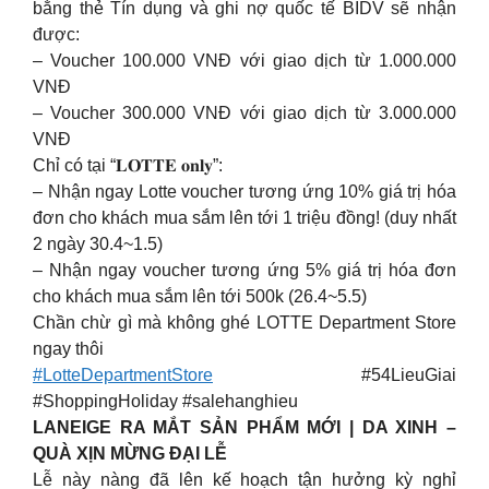
bằng thẻ Tín dụng và ghi nợ quốc tế BIDV sẽ nhận
được:
– Voucher 100.000 VNĐ với giao dịch từ 1.000.000
VNĐ
– Voucher 300.000 VNĐ với giao dịch từ 3.000.000
VNĐ
Chỉ có tại “𝐋𝐎𝐓𝐓𝐄 𝐨𝐧𝐥𝐲”:
– Nhận ngay Lotte voucher tương ứng 10% giá trị hóa
đơn cho khách mua sắm lên tới 1 triệu đồng! (duy nhất
2 ngày 30.4~1.5)
– Nhận ngay voucher tương ứng 5% giá trị hóa đơn
cho khách mua sắm lên tới 500k (26.4~5.5)
Chần chừ gì mà không ghé LOTTE Department Store
ngay thôi
#LotteDepartmentStore
#54LieuGiai
#ShoppingHoliday #salehanghieu
LANEIGE RA MẮT SẢN PHẨM MỚI | DA XINH –
QUÀ XỊN MỪNG ĐẠI LỄ
Lễ này nàng đã lên kế hoạch tận hưởng kỳ nghỉ