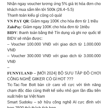
Nhận ngay voucher tương ứng 5% giá trị hóa đơn cho
khách mua sắm lên tới 500k (26.4~5.5)
Thanh toán kiểu gì cũng có quà!
𝐕𝐍 𝐏𝐀𝐘 𝐐𝐑: Giảm ngay 100K cho hóa đơn từ 1 triệu
𝐙𝐚𝐥𝐨𝐏𝐚𝐲: Giảm ngay 100K cho hóa đơn từ 1triệu
𝐁𝐈𝐃𝐕: thanh toán bằng thẻ Tín dụng và ghi nợ quốc tế
BIDV sẽ nhận được:
– Voucher 100.000 VNĐ với giao dịch từ 1.000.000
VNĐ
– Voucher 300.000 VNĐ với giao dịch từ 3.000.000
VNĐ
–
𝐅𝐔𝐍𝐍𝐘𝐋𝐀𝐍𝐃 – [MỚI 2024] BỘ SƯU TẬP ĐỒ CHƠI
CÔNG NGHỆ GIIKER CÓ GÌ HOT ???
Tic-Tac-Toe Bolt bàn cờ caro vô cực với tính năng
chạm độc đáo cùng thiết kế siêu nhỏ gọn lần đầu tiên
xuất hiện tại Việt Nam
Smart Sudoku – sở hữu công nghệ AI cực đỉnh với
hơn 2500 thử thách tích hợp