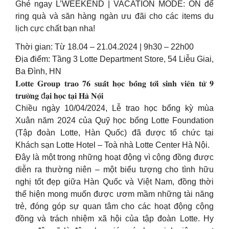
Ghé ngay L’WEEKEND | VACATION MODE: ON để
ring quà và săn hàng ngàn ưu đãi cho các items du
lịch cực chất bạn nha!
Thời gian: Từ 18.04 – 21.04.2024 | 9h30 – 22h00
Địa điểm: Tầng 3 Lotte Department Store, 54 Liễu Giai,
Ba Đình, HN
𝐋𝐨𝐭𝐭𝐞 𝐆𝐫𝐨𝐮𝐩 𝐭𝐫𝐚𝐨 𝟕𝟔 𝐬𝐮𝐚̂́𝐭 𝐡𝐨̣𝐜 𝐛𝐨̂̉𝐧𝐠 𝐭𝐨̛́𝐢 𝐬𝐢𝐧𝐡 𝐯𝐢𝐞̂𝐧 𝐭𝐮̛̀ 𝟗
𝐭𝐫𝐮̛𝐨̛̀𝐧𝐠 đ𝐚̣𝐢 𝐡𝐨̣𝐜 𝐭𝐚̣𝐢 𝐇𝐚̀ 𝐍𝐨̣̂𝐢
Chiều ngày 10/04/2024, Lễ trao học bổng kỳ mùa
Xuân năm 2024 của Quỹ học bổng Lotte Foundation
(Tập đoàn Lotte, Hàn Quốc) đã được tổ chức tại
Khách sạn Lotte Hotel – Toà nhà Lotte Center Hà Nội.
Đây là một trong những hoạt động vì cộng đồng được
diễn ra thường niên – một biểu tượng cho tình hữu
nghị tốt đẹp giữa Hàn Quốc và Việt Nam, đồng thời
thể hiện mong muốn được ươm mầm những tài năng
trẻ, đóng góp sự quan tâm cho các hoạt động cộng
đồng và trách nhiệm xã hội của tập đoàn Lotte. Hy