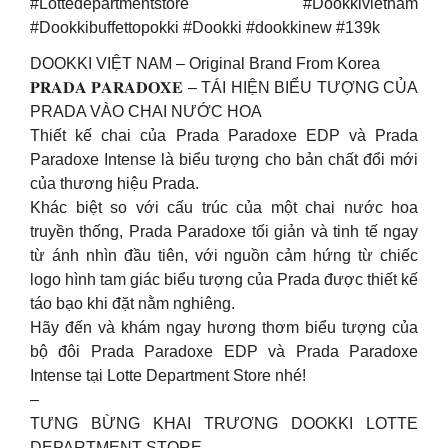
#Lottedepartmentstore #Dookkivietnam
#Dookkibuffettopokki #Dookki #dookkinew #139k
DOOKKI VIỆT NAM – Original Brand From Korea
𝐏𝐑𝐀𝐃𝐀 𝐏𝐀𝐑𝐀𝐃𝐎𝐗𝐄 – TÁI HIỆN BIỂU TƯỢNG CỦA
PRADA VÀO CHAI NƯỚC HOA
Thiết kế chai của Prada Paradoxe EDP và Prada
Paradoxe Intense là biểu tượng cho bản chất đổi mới
của thương hiệu Prada.
Khác biệt so với cấu trúc của một chai nước hoa
truyền thống, Prada Paradoxe tối giản và tinh tế ngay
từ ánh nhìn đầu tiên, với nguồn cảm hứng từ chiếc
logo hình tam giác biểu tượng của Prada được thiết kế
táo bạo khi đặt nằm nghiêng.
Hãy đến và khám ngay hương thơm biểu tượng của
bộ đôi Prada Paradoxe EDP và Prada Paradoxe
Intense tại Lotte Department Store nhé!
–
TƯNG BỪNG KHAI TRƯƠNG DOOKKI LOTTE
DEPARTMENT STORE