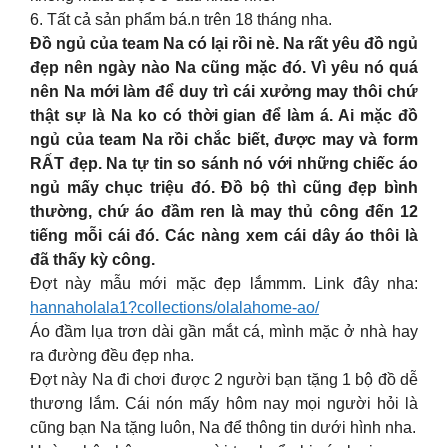
6. Tất cả sản phẩm bá.n trên 18 tháng nha.
Đồ ngủ của team Na có lại rồi nè. Na rất yêu đồ ngủ
đẹp nên ngày nào Na cũng mặc đó. Vì yêu nó quá
nên Na mới làm để duy trì cái xưởng may thôi chứ
thật sự là Na ko có thời gian để làm á. Ai mặc đồ
ngủ của team Na rồi chắc biết, được may và form
RẤT đẹp. Na tự tin so sánh nó với những chiếc áo
ngủ mấy chục triệu đó. Đồ bộ thì cũng đẹp bình
thường, chứ áo đầm ren là may thủ công đến 12
tiếng mỗi cái đó. Các nàng xem cái dây áo thôi là
đã thấy kỳ công.
Đợt này mẫu mới mặc đẹp lắmmm. Link đây nha:
hannaholala1?collections/olalahome-ao/
Áo đầm lụa trơn dài gần mắt cá, mình mặc ở nhà hay
ra đường đều đẹp nha.
Đợt này Na đi chơi được 2 người bạn tặng 1 bộ đồ dễ
thương lắm. Cái nón mấy hôm nay mọi người hỏi là
cũng bạn Na tặng luôn, Na để thông tin dưới hình nha.