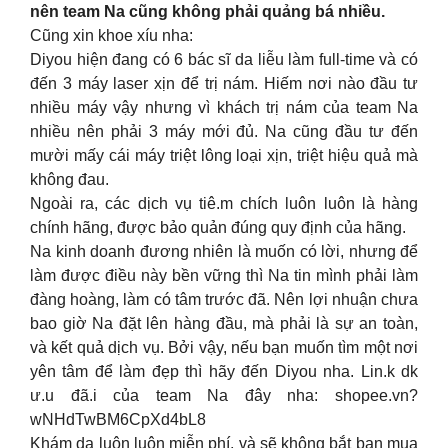
nên team Na cũng không phải quảng bá nhiều.
Cũng xin khoe xíu nha:
Diyou hiện đang có 6 bác sĩ da liễu làm full-time và có
đến 3 máy laser xịn để trị nám. Hiếm nơi nào đầu tư
nhiều máy vậy nhưng vì khách trị nám của team Na
nhiều nên phải 3 máy mới đủ. Na cũng đầu tư đến
mười mấy cái máy triệt lông loại xịn, triệt hiệu quả mà
không đau.
Ngoài ra, các dịch vụ tiê.m chích luôn luôn là hàng
chính hãng, được bảo quản đúng quy định của hãng.
Na kinh doanh đương nhiên là muốn có lời, nhưng để
làm được điều này bền vững thì Na tin mình phải làm
đàng hoàng, làm có tâm trước đã. Nên lợi nhuận chưa
bao giờ Na đặt lên hàng đầu, mà phải là sự an toàn,
và kết quả dịch vụ. Bởi vậy, nếu bạn muốn tìm một nơi
yên tâm để làm đẹp thì hãy đến Diyou nha. Lin.k dk
ư.u đã.i của team Na đây nha: shopee.vn?
wNHdTwBM6CpXd4bL8
Khám da luôn luôn miễn phí, và sẽ không bắt bạn mua