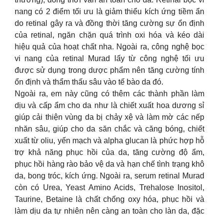
nang có 2 điểm tối ưu là giảm thiểu kích ứng tiềm ẩn
do retinal gây ra và đồng thời tăng cường sự ổn định
của retinal, ngăn chặn quá trình oxi hóa và kéo dài
hiệu quả của hoạt chất nha. Ngoài ra, công nghệ bọc
vi nang của retinal Murad lấy từ công nghệ tối ưu
được sử dụng trong dược phẩm nên tăng cường tính
ổn định và thẩm thấu sâu vào tế bào da đó.
Ngoài ra, em này cũng có thêm các thành phần làm
dịu và cấp ẩm cho da như là chiết xuất hoa dương sỉ
giúp cải thiện vùng da bị chảy xệ và làm mờ các nếp
nhăn sâu, giúp cho da săn chắc và căng bóng, chiết
xuất từ oliu, yến mạch và alpha glucan là phức hợp hỗ
trợ khả năng phục hồi của da, tăng cường độ ẩm,
phục hồi hàng rào bảo vệ da và hạn chế tình trạng khô
da, bong tróc, kích ứng. Ngoài ra, serum retinal Murad
còn có Urea, Yeast Amino Acids, Trehalose Inositol,
Taurine, Betaine là chất chống oxy hóa, phục hồi và
làm dịu da tự nhiên nên càng an toàn cho làn da, đặc