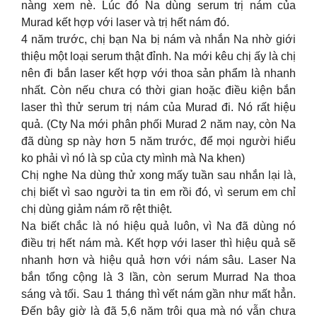
nàng xem nè. Lúc đó Na dùng serum trị nám của
Murad kết hợp với laser và trị hết nám đó.
4 năm trước, chị bạn Na bị nám và nhắn Na nhờ giới
thiệu một loại serum thật đỉnh. Na mới kêu chị ấy là chị
nên đi bắn laser kết hợp với thoa sản phẩm là nhanh
nhất. Còn nếu chưa có thời gian hoặc điều kiện bắn
laser thì thử serum trị nám của Murad đi. Nó rất hiệu
quả. (Cty Na mới phân phối Murad 2 năm nay, còn Na
đã dùng sp này hơn 5 năm trước, để mọi người hiểu
ko phải vì nó là sp của cty mình mà Na khen)
Chị nghe Na dùng thử xong mấy tuần sau nhắn lại là,
chị biết vì sao người ta tin em rồi đó, vì serum em chỉ
chị dùng giảm nám rõ rệt thiệt.
Na biết chắc là nó hiệu quả luôn, vì Na đã dùng nó
điều trị hết nám mà. Kết hợp với laser thì hiệu quả sẽ
nhanh hơn và hiệu quả hơn với nám sâu. Laser Na
bắn tổng cộng là 3 lần, còn serum Murrad Na thoa
sáng và tối. Sau 1 tháng thì vết nám gần như mất hẳn.
Đến bây giờ là đã 5,6 năm trôi qua mà nó vẫn chưa