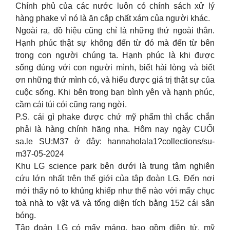
Chính phủ của các nước luôn có chính sách xử lý
hàng phake vì nó là ăn cắp chất xám của người khác.
Ngoài ra, đồ hiệu cũng chỉ là những thứ ngoài thân.
Hạnh phúc thật sự không đến từ đó mà đến từ bên
trong con người chúng ta. Hạnh phúc là khi được
sống đúng với con người mình, biết hài lòng và biết
ơn những thứ mình có, và hiểu được giá trị thật sự của
cuộc sống. Khi bên trong bạn bình yên và hạnh phúc,
cầm cái túi cói cũng rạng ngời.
P.S. cái gì phake được chứ mỹ phẩm thì chắc chắn
phải là hàng chính hãng nha. Hôm nay ngày CUỐI
sa.le SU:M37 ở đây: hannaholala1?collections/su-
m37-05-2024
Khu LG science park bên dưới là trung tâm nghiên
cứu lớn nhất trên thế giới của tập đoàn LG. Đến nơi
mới thấy nó to khủng khiếp như thế nào với mấy chục
toà nhà to vật vã và tổng diện tích bằng 152 cái sân
bóng.
Tập đoàn LG có mấy mảng, bao gồm điện tử, mỹ