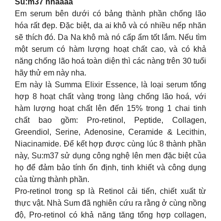
Su:m37 nhaaaa
Em serum bên dưới có bảng thành phần chống lão
hóa rất đẹp. Đặc biệt, da ai khô và có nhiều nếp nhăn
sẽ thích đó. Da Na khô mà nó cấp ẩm tốt lắm. Nếu tìm
một serum có hàm lượng hoạt chất cao, và có khả
năng chống lão hoá toàn diện thì các nàng trên 30 tuổi
hãy thử em này nha.
Em này là Summa Elixir Essence, là loại serum tổng
hợp 8 hoạt chất vàng trong làng chống lão hoá, với
hàm lượng hoạt chất lên đến 15% trong 1 chai tinh
chất bao gồm: Pro-retinol, Peptide, Collagen,
Greendiol, Serine, Adenosine, Ceramide & Lecithin,
Niacinamide. Để kết hợp được cùng lúc 8 thành phần
này, Su:m37 sử dụng công nghệ lên men đặc biệt của
họ để đảm bảo tính ổn định, tinh khiết và công dụng
của từng thành phần.
Pro-retinol trong sp là Retinol cải tiến, chiết xuất từ
thực vật. Nhà Sum đã nghiên cứu ra rằng ở cùng nồng
độ, Pro-retinol có khả năng tăng tổng hợp collagen,