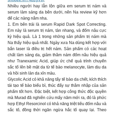
Nhiều người hay lẫn lộn giữa em serum trị nám và
serum làm sáng da bên dưới, nên Na review kỹ hơn
để các nàng nắm nha.
1. Em bên trái là serum Rapid Dark Spot Correcting.
Em này là serum trị nám, tàn nhang, và đốm nâu cực
kỳ hiệu quả. Là 1 trong những sản phẩm trị nám mà
Na thấy hiệu quả nhất. Ngày xưa Na dùng kết hợp với
bắn laser là điều trị hết nám. Sản phẩm có các hoạt
chất làm sáng da, giảm thâm nám đốm nâu hiệu quả
như Tranexamic Acid, giúp ức chế quá trình chuyển
sắc tố lên bề mặt da từ tế bào melanocyte, làm dịu da
và hồi sinh làn da xỉn màu.
Glycolic Acid có khả năng tẩy tế bào da chết, kích thích
tái tạo tế bào biểu bì, thúc đẩy sự thâm nhập của sản
phẩm tốt hơn. Đặc biệt, kết hợp công thức độc quyền
mà Murad đã nghiên cứu mấy năm mới ra, đó là phức
hợp Ethyl Resorcinol có khả năng triệt tiêu đốm nâu và
sắc tố, đồng thời ngăn ngừa hắc tố quay lại. Theo