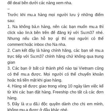
để deal bên dưới các nàng xem nha.
–
Trước khi mu.a hàng mọi người lưu ý những điểm
sau:
1. Na không bá.n hàng, nên các bạn muốn mu.a thì
click vào lin.k bên trên để đăng ký với Su:m37 nhé.
Nhưng nếu cần hỗ trợ gì thì mọi người có thể
comment hoặc inbox cho Na nha.
2. Cam kết đây là hàng chính hãng, các bạn sẽ mu.a
trực tiếp với Su:m37 chính hãng chứ không qua trung
gian
3. Các bạn ở bất cứ thành phố nào tại Vietnam cũng
có thể mu.a được. Mọi người có thể chuyển khoản
hoặc trả tiền mặt khi giao hàng.
4. Hàng sẽ được giao trong vòng 10 ngày làm việc kể
từ khi các bạn đặt hàng. Freeship cho tất cả các đơn
hàng.
5. Đây là ư.u đã.i độc quyền dành cho chị em mình,
không mu.a được ở đâu khác nhé.