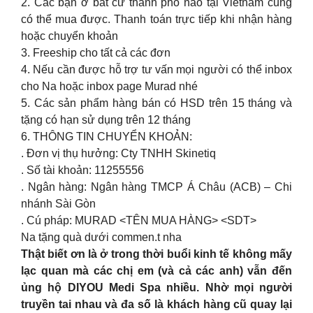
2. Các bạn ở bất cứ thành phố nào tại Vietnam cũng
có thể mua được. Thanh toán trực tiếp khi nhận hàng
hoặc chuyển khoản
3. Freeship cho tất cả các đơn
4. Nếu cần được hỗ trợ tư vấn mọi người có thể inbox
cho Na hoặc inbox page Murad nhé
5. Các sản phẩm hàng bán có HSD trên 15 tháng và
tặng có hạn sử dụng trên 12 tháng
6. THÔNG TIN CHUYỂN KHOẢN:
. Đơn vị thụ hưởng: Cty TNHH Skinetiq
. Số tài khoản: 11255556
. Ngân hàng: Ngân hàng TMCP Á Châu (ACB) – Chi
nhánh Sài Gòn
. Cú pháp: MURAD <TÊN MUA HÀNG> <SDT>
Na tặng quà dưới commen.t nha
Thật biết ơn là ở trong thời buổi kinh tế không mấy
lạc quan mà các chị em (và cả các anh) vẫn đến
ủng hộ DIYOU Medi Spa nhiều. Nhờ mọi người
truyền tai nhau và đa số là khách hàng cũ quay lại