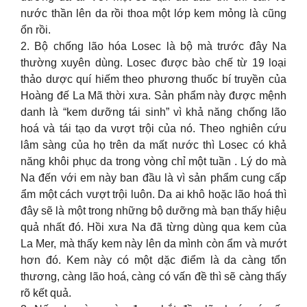
nước thần lên da rồi thoa một lớp kem mỏng là cũng
ổn rồi.
2. Bộ chống lão hóa Losec là bộ mà trước đây Na
thường xuyên dùng. Losec được bào chế từ 19 loại
thảo dược quí hiếm theo phương thuốc bí truyền của
Hoàng đế La Mã thời xưa. Sản phẩm này được mệnh
danh là “kem dưỡng tái sinh” vì khả năng chống lão
hoá và tái tạo da vượt trội của nó. Theo nghiên cứu
lâm sàng của họ trên da mất nước thì Losec có khả
năng khôi phục da trong vòng chỉ một tuần . Lý do mà
Na đến với em này ban đầu là vì sản phẩm cung cấp
ẩm một cách vượt trội luôn. Da ai khô hoặc lão hoá thì
đây sẽ là một trong những bộ dưỡng mà bạn thấy hiệu
quả nhất đó. Hồi xưa Na đã từng dùng qua kem của
La Mer, mà thấy kem này lên da mình còn ẩm và mướt
hơn đó. Kem này có một dặc điểm là da càng tổn
thương, càng lão hoá, càng có vấn đề thì sẽ càng thấy
rõ kết quả.