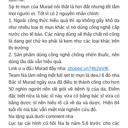
Sp trị mụn của Murad nói thật là hơi đắt nhưng tốt lắm
mọi người ơi. Tốt vì có 2 nguyên nhân chính:
1. Ngoài công thức hiệu quả thì sp không gây khô da
như nhiều loại trị mụn khác vì nó dùng công nghệ cấp
nước cho tế bào. Các nàng dùng sẽ thấy chất nó cũng
là dạng gel chứ ko phải là kem như các loại khác trên
thị trường
2. Sản phẩm dùng công nghệ chống nhờn thuốc, nên
dùng lâu dài vẫn hiệu quả.
Link ư.u đã.i Murad đây nha:
shopee.vn?4b2gVtK
Team Na làm riêng một full set trị mụn là dea.l 6 đó nha
Bác sĩ Murad ngày xưa đã điều trị thành công cho hơn
50 nghìn người nên rất giỏi về bệnh lý của da. Điểm
đặc biệt nữa là bác sĩ này vừa có bằng bác sĩ vừa có
bằng dược sĩ nên hiểu rõ cả về da và dược. Hiện 84
tuổi rồi mà bác vẫn miệt mài nghiên cứu đó.
Na tặng quà dưới comment nha
Lục lại cái hình cũ hồi Na bị nám 5,6 trước cho các