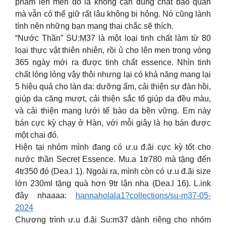
phẩm lên men đó là không cần dùng chất bảo quản
mà vẫn có thể giữ rất lâu không bị hỏng. Nó cũng lành
tính nên những bạn mang thai chắc sẽ thích.
“Nước Thần” SU:M37 là một loại tinh chất làm từ 80
loại thực vật thiên nhiên, rồi ủ cho lên men trong vòng
365 ngày mới ra được tinh chất essence. Nhìn tinh
chất lỏng lỏng vậy thôi nhưng lại có khả năng mang lại
5 hiệu quả cho làn da: dưỡng ẩm, cải thiện sự đàn hồi,
giúp da căng mượt, cải thiện sắc tố giúp da đều màu,
và cải thiện mạng lưới tế bào da bền vững. Em này
bán cực kỳ chạy ở Hàn, với mỗi giây là họ bán được
một chai đó.
Hiện tại nhóm mình đang có ư.u đ.ãi cực kỳ tốt cho
nước thần Secret Essence. Mu.a 1tr780 mà tặng đến
4tr350 đó (Dea.l 1). Ngoài ra, mình còn có ư.u đ.ãi size
lớn 230ml tặng quà hơn 9tr lận nha (Dea.l 16). L.ink
đây nhaaaa:
hannaholala1?collections/su-m37-05-
2024
Chương trình ư.u đ.ãi Su:m37 dành riêng cho nhóm