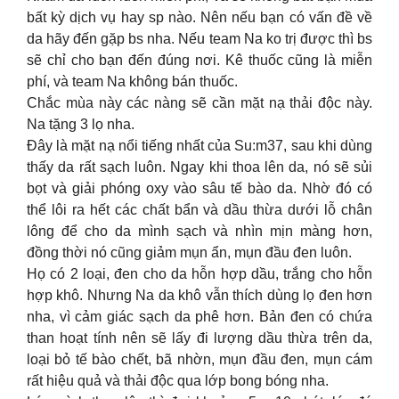
bất kỳ dịch vụ hay sp nào. Nên nếu bạn có vấn đề về
da hãy đến gặp bs nha. Nếu team Na ko trị được thì bs
sẽ chỉ cho bạn đến đúng nơi. Kê thuốc cũng là miễn
phí, và team Na không bán thuốc.
Chắc mùa này các nàng sẽ cần mặt nạ thải độc này.
Na tặng 3 lọ nha.
Đây là mặt nạ nổi tiếng nhất của Su:m37, sau khi dùng
thấy da rất sạch luôn. Ngay khi thoa lên da, nó sẽ sủi
bọt và giải phóng oxy vào sâu tế bào da. Nhờ đó có
thể lôi ra hết các chất bẩn và dầu thừa dưới lỗ chân
lông để cho da mình sạch và nhìn mịn màng hơn,
đồng thời nó cũng giảm mụn ẩn, mụn đầu đen luôn.
Họ có 2 loại, đen cho da hỗn hợp dầu, trắng cho hỗn
hợp khô. Nhưng Na da khô vẫn thích dùng lọ đen hơn
nha, vì cảm giác sạch da phê hơn. Bản đen có chứa
than hoạt tính nên sẽ lấy đi lượng dầu thừa trên da,
loại bỏ tế bào chết, bã nhờn, mụn đầu đen, mụn cám
rất hiệu quả và thải độc qua lớp bong bóng nha.