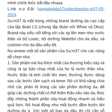
mình chính thức bắt đầu nhaaa
L.ink ư.u đ.ãi:
hannaholala1?collections/su-m37-05-
2024
Su:m37 là một trong những brand dưỡng da cao cấp
của tập đoàn LG (chung tập đoàn với Whoo và Ohui).
Brand này siêu nổi tiếng với các sp lên men như nước
thần và bộ Losec, bộ dưỡng Waterful cho da dầu, và
cushion cho da dầu siêu tốt.
Na review một số sản phẩm của Su:m37 cho các nàng
dễ chọn nha:
1. Sản phẩm mà Na thích nhất của thương hiệu này và
cũng là sp bán chạy nhất của họ là nước thần nha.
Nước thần là tinh chất lên men, thường được dùng
sau các bước làm sạch và toner. Nó có khả năng chia
nhỏ các phân tử trong các sản phẩm dưỡng da, để
giúp các dưỡng chất có thể thẩm thấu sâu vào da, thúc
đẩy những thành phần này hoạt động nhanh và hiệu
quả hơn. Nó hoạt động như một bước đệm trước khi
dưỡng da á. Với một số bạn da dầu thì chỉ cần vỗ