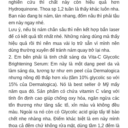
nghiên cứu thì chất này còn hiệu quả hơn
Hydroquinone. Thoa sp 1,2 tuần là thấy khác luôn nha.
Bạn nào đang bị nám, tàn nhang, đốm nâu thì phải tậu
em này ngay nhé.
Lưu ý, nếu bị nám chân sâu thì nên kết hợp bắn laser
để có kết quả tốt nhất nhé. Những nàng dùng mà thấy
hiệu quả rồi thì nên mua vài lọ trữ sẵn vì mình nên
dùng thường xuyên để tránh nám quay trở lại nha.
2. Em bên phải là tinh chất sáng da Vita-C Glycolic
Brightening Serum: Em này là một dạng peel da và
làm sáng da, tương tự như em peel của Dermalogica
nhưng nồng độ thấp hơn xíu (tầm 10% glycolic so với
15% của Dermalogica). Nó là best seller ở Mỹ mấy
năm qua đó. Sản phẩm có chứa vitamin C vàng với
tính ổn định cao giúp chống oxy hóa, ngăn ngừa các
tổn thương như tăng sắc tố, xỉn màu và không đều
màu. Ngoài ra nó còn có Glycolic acid giúp tẩy tế bào
chết nhẹ nhàng nha. Điểm khác biệt là em này mình
thoa cả đêm chứ không rửa mặt, dùng tầm 1,2 đêm là