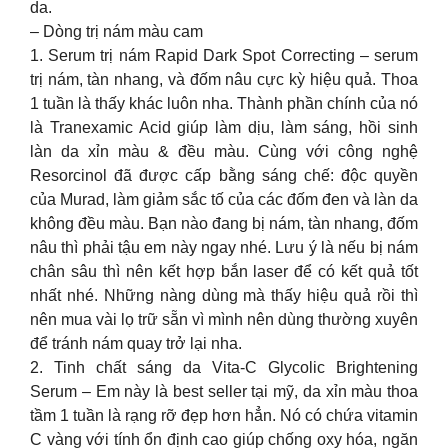
da.
– Dòng trị nám màu cam
1. Serum trị nám Rapid Dark Spot Correcting – serum
trị nám, tàn nhang, và đốm nâu cực kỳ hiệu quả. Thoa
1 tuần là thấy khác luôn nha. Thành phần chính của nó
là Tranexamic Acid giúp làm dịu, làm sáng, hồi sinh
làn da xỉn màu & đều màu. Cùng với công nghệ
Resorcinol đã được cấp bằng sáng chế: độc quyền
của Murad, làm giảm sắc tố của các đốm đen và làn da
không đều màu. Bạn nào đang bị nám, tàn nhang, đốm
nâu thì phải tậu em này ngay nhé. Lưu ý là nếu bị nám
chân sâu thì nên kết hợp bắn laser để có kết quả tốt
nhất nhé. Những nàng dùng mà thấy hiệu quả rồi thì
nên mua vài lọ trữ sẵn vì mình nên dùng thường xuyên
để tránh nám quay trở lại nha.
2. Tinh chất sáng da Vita-C Glycolic Brightening
Serum – Em này là best seller tại mỹ, da xỉn màu thoa
tầm 1 tuần là rạng rỡ đẹp hơn hẳn. Nó có chứa vitamin
C vàng với tính ổn định cao giúp chống oxy hóa, ngăn