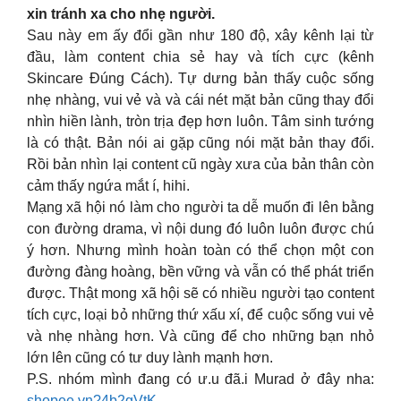
xin tránh xa cho nhẹ người.
Sau này em ấy đổi gần như 180 độ, xây kênh lại từ
đầu, làm content chia sẻ hay và tích cực (kênh
Skincare Đúng Cách). Tự dưng bản thấy cuộc sống
nhẹ nhàng, vui vẻ và và cái nét mặt bản cũng thay đổi
nhìn hiền lành, tròn trịa đẹp hơn luôn. Tâm sinh tướng
là có thật. Bản nói ai gặp cũng nói mặt bản thay đổi.
Rồi bản nhìn lại content cũ ngày xưa của bản thân còn
cảm thấy ngứa mắt í, hihi.
Mạng xã hội nó làm cho người ta dễ muốn đi lên bằng
con đường drama, vì nội dung đó luôn luôn được chú
ý hơn. Nhưng mình hoàn toàn có thể chọn một con
đường đàng hoàng, bền vững và vẫn có thể phát triển
được. Thật mong xã hội sẽ có nhiều người tạo content
tích cực, loại bỏ những thứ xấu xí, để cuộc sống vui vẻ
và nhẹ nhàng hơn. Và cũng để cho những bạn nhỏ
lớn lên cũng có tư duy lành mạnh hơn.
P.S. nhóm mình đang có ư.u đã.i Murad ở đây nha:
shopee.vn?4b2gVtK