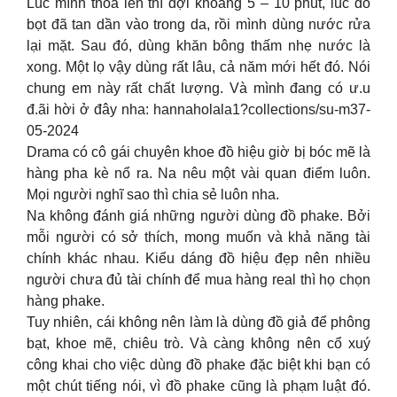
Lúc mình thoa lên thì đợi khoảng 5 – 10 phút, lúc đó
bọt đã tan dần vào trong da, rồi mình dùng nước rửa
lại mặt. Sau đó, dùng khăn bông thấm nhẹ nước là
xong. Một lọ vậy dùng rất lâu, cả năm mới hết đó. Nói
chung em này rất chất lượng. Và mình đang có ư.u
đ.ãi hời ở đây nha: hannaholala1?collections/su-m37-
05-2024
Drama có cô gái chuyên khoe đồ hiệu giờ bị bóc mẽ là
hàng pha kè nổ ra. Na nêu một vài quan điểm luôn.
Mọi người nghĩ sao thì chia sẻ luôn nha.
Na không đánh giá những người dùng đồ phake. Bởi
mỗi người có sở thích, mong muốn và khả năng tài
chính khác nhau. Kiểu dáng đồ hiệu đẹp nên nhiều
người chưa đủ tài chính để mua hàng real thì họ chọn
hàng phake.
Tuy nhiên, cái không nên làm là dùng đồ giả để phông
bạt, khoe mẽ, chiêu trò. Và càng không nên cổ xuý
công khai cho việc dùng đồ phake đặc biệt khi bạn có
một chút tiếng nói, vì đồ phake cũng là phạm luật đó.