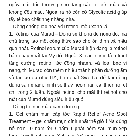
ngừa các tổn thương như tăng sắc tố, xỉn màu và
không đều màu. Ngoài ra nó còn có Glycolic acid giúp
tẩy tế bào chết nhẹ nhàng nha.
– Dòng chống lão hóa với retinol màu xanh lá
1. Retinol của Murad – Dòng sp không để nồng độ, mà
chú trọng tạo một công thức sao cho ổn định và hiệu
quả nhất. Retinol serum của Murad hiện đang là retinol
bán chạy nhất tại Mỹ đó. Ngoài 3 loại retinol là retinol
tăng cường, retinol tác động nhanh, và loại bọc vi
nang, thì Murad còn thêm nhiều thành phần dưỡng ẩm
và tái tạo da như HA, tinh chất Swertia, để khi dùng
dùng sản phẩm, mình sẽ thấy nếp nhăn cải thiện rõ rệt
chỉ trong 2 tuần. Ngoài retinol cho mặt thì retinol cho
mắt của Murad dùng siêu hiệu quả.
– Dòng trị mụn màu xanh dương
1. Gel chấm mụn cấp tốc Rapid Relief Acne Spot
Treatment – gel chấm mụn đỉnh nhất thế giới! Na dùng
nó hơn 10 năm rồi. Chấm 1 phát hôm sau mụn xẹp
luôn. Với thành phần Salicylic 2% giúp làm sạch, cân