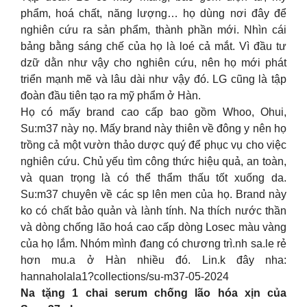
phẩm, hoá chất, năng lượng… họ dùng nơi đây để
nghiên cứu ra sản phẩm, thành phần mới. Nhìn cái
bảng bằng sáng chế của họ là loé cả mắt. Vì đầu tư
dzữ dằn như vậy cho nghiên cứu, nên họ mới phát
triển mạnh mẽ và lâu dài như vậy đó. LG cũng là tập
đoàn đầu tiên tạo ra mỹ phẩm ở Hàn.
Họ có mấy brand cao cấp bao gồm Whoo, Ohui,
Su:m37 này nọ. Mấy brand này thiên về đông y nên họ
trồng cả một vườn thảo dược quý để phục vụ cho việc
nghiên cứu. Chủ yếu tìm công thức hiệu quả, an toàn,
và quan trọng là có thể thẩm thấu tốt xuống da.
Su:m37 chuyên về các sp lên men của họ. Brand này
ko có chất bảo quản và lành tính. Na thích nước thần
và dòng chống lão hoá cao cấp dòng Losec màu vàng
của họ lắm. Nhóm mình đang có chương trì.nh sa.le rẻ
hơn mu.a ở Hàn nhiều đó. Lin.k đây nha:
hannaholala1?collections/su-m37-05-2024
Na tặng 1 chai serum chống lão hóa xịn của