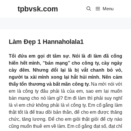
Skip
tpbvsk.com
to
Menu
content
Làm Đẹp 1 Hannaholala1
Tối đứa em gọi dt tâm sự. Nói là đi làm đã cống
hiến hết mình, “bán mạng” cho công ty, cày ngày
cày đêm. Nhưng đổi lại là bị vắt chanh bỏ vỏ,
người ta xài mình xong lại hắt hủi mình. Nên cảm
thấy tổn thương và bất mãn công ty.
Na mới nói với
em là công ty đâu phải là của em, sao em lại muốn
bán mạng cho nó làm gì? Em đi làm thì phải suy nghĩ
là vì em chứ không phải là vì công ty. Em cố gắng làm
thật tốt là để trau dồi bản thân, để cho em được thăng
chức, tăng lương. Để cho em giỏi thật giỏi để cty nào
cũng muốn thuê em về làm. Em cố gắng đạt số, đạt chỉ