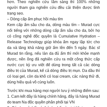
hơn. Theo nghiên cứu lâm sàng thì 100% những
người tham gia nghiên cứu đều cải thiện được tình
trạng sẹo.
– Dòng cấp ẩm phục hồi màu tím
Kem cấp ẩm sâu cho da, dòng màu tím – Murad cực
nổi tiếng với những dòng cấp ẩm sâu cho da, bởi họ
có công nghệ độc quyền là Cumulative Hydration –
Release Technology giúp khóa ẩm ngay lập tức cho
da và tăng khả năng giữ ẩm lên đến 5 ngày. Bác sĩ
Murad tin rằng, nếu làn da đủ ẩm thì mới khỏe mạnh
được, nên ông đã nghiên cứu ra một công thức cấp
nước cực kỳ ưu việt để dùng trong tất cả các dòng
điều trị của Murad, kể cả dòng điều trị mụn. Da dầu thì
có loại gel, còn da khô có loại cream, các nàng thử đi,
dùng hiệu quả vô cùng luôn.
Trước khi mua hàng mọi người lưu ý những điểm sau:
1. Cam kết đây là hàng chính hãng, đây là hàng Murad
do team Na độc quyền phân phối tại VN