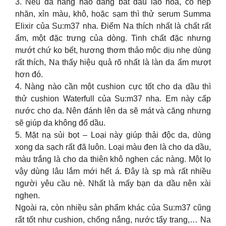
3. Nếu da nàng nào đang bắt đầu lão hoá, có nếp
nhăn, xỉn màu, khô, hoặc sạm thì thử serum Summa
Elixir của Su:m37 nha. Điểm Na thích nhất là chất rất
ẩm, một đặc trưng của dòng. Tinh chất đặc nhưng
mướt chứ ko bết, hương thơm thảo mộc dịu nhẹ dùng
rất thích, Na thấy hiệu quả rõ nhất là làn da ẩm mượt
hơn đó.
4. Nàng nào cần một cushion cực tốt cho da dầu thì
thử cushion Waterfull của Su:m37 nha. Em này cấp
nước cho da. Nên đánh lên da sẽ mát và căng nhưng
sẽ giúp da không đổ dầu.
5. Mặt nạ sủi bọt – Loại này giúp thải độc da, dùng
xong da sạch rất đã luôn. Loại màu đen là cho da dầu,
màu trắng là cho da thiên khô nghen các nàng. Một lọ
vậy dùng lâu lắm mới hết á. Đây là sp mà rất nhiều
người yêu cầu nè. Nhất là mấy bạn da dầu nên xài
nghen.
Ngoài ra, còn nhiều sản phẩm khác của Su:m37 cũng
rất tốt như cushion, chống nắng, nước tẩy trang,… Na