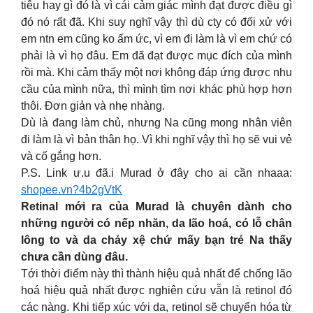
tiêu hay gì đó là vì cái cảm giác mình đạt được điều gì
đó nó rất đã. Khi suy nghĩ vậy thì dù cty có đối xử với
em ntn em cũng ko ấm ức, vì em đi làm là vì em chứ có
phải là vì họ đâu. Em đã đạt được mục đích của mình
rồi mà. Khi cảm thấy một nơi không đáp ứng được nhu
cầu của mình nữa, thì mình tìm nơi khác phù hợp hơn
thôi. Đơn giản và nhẹ nhàng.
Dù là đang làm chủ, nhưng Na cũng mong nhân viên
đi làm là vì bản thân họ. Vì khi nghĩ vậy thì họ sẽ vui vẻ
và cố gắng hơn.
P.S. Link ư.u đã.i Murad ở đây cho ai cần nhaaa:
shopee.vn?4b2gVtK
Retinal mới ra của Murad là chuyên dành cho
những người có nếp nhăn, da lão hoá, có lỗ chân
lông to và da chảy xệ chứ mấy bạn trẻ Na thấy
chưa cần dùng đâu.
Tới thời điểm này thì thành hiệu quả nhất để chống lão
hoá hiệu quả nhất được nghiên cứu vẫn là retinol đó
các nàng. Khi tiếp xúc với da, retinol sẽ chuyển hóa từ