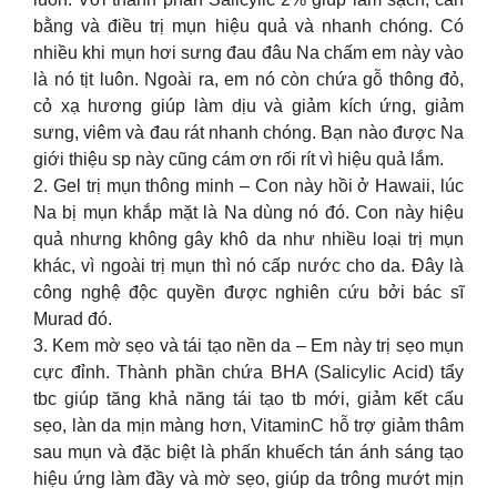
bằng và điều trị mụn hiệu quả và nhanh chóng. Có
nhiều khi mụn hơi sưng đau đâu Na chấm em này vào
là nó tịt luôn. Ngoài ra, em nó còn chứa gỗ thông đỏ,
cỏ xạ hương giúp làm dịu và giảm kích ứng, giảm
sưng, viêm và đau rát nhanh chóng. Bạn nào được Na
giới thiệu sp này cũng cám ơn rối rít vì hiệu quả lắm.
2. Gel trị mụn thông minh – Con này hồi ở Hawaii, lúc
Na bị mụn khắp mặt là Na dùng nó đó. Con này hiệu
quả nhưng không gây khô da như nhiều loại trị mụn
khác, vì ngoài trị mụn thì nó cấp nước cho da. Đây là
công nghệ độc quyền được nghiên cứu bởi bác sĩ
Murad đó.
3. Kem mờ sẹo và tái tạo nền da – Em này trị sẹo mụn
cực đỉnh. Thành phần chứa BHA (Salicylic Acid) tẩy
tbc giúp tăng khả năng tái tạo tb mới, giảm kết cấu
sẹo, làn da mịn màng hơn, VitaminC hỗ trợ giảm thâm
sau mụn và đặc biệt là phấn khuếch tán ánh sáng tạo
hiệu ứng làm đầy và mờ sẹo, giúp da trông mướt mịn