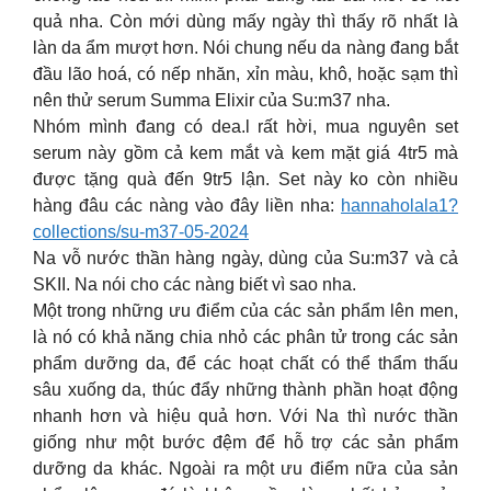
quả nha. Còn mới dùng mấy ngày thì thấy rõ nhất là
làn da ẩm mượt hơn. Nói chung nếu da nàng đang bắt
đầu lão hoá, có nếp nhăn, xỉn màu, khô, hoặc sạm thì
nên thử serum Summa Elixir của Su:m37 nha.
Nhóm mình đang có dea.l rất hời, mua nguyên set
serum này gồm cả kem mắt và kem mặt giá 4tr5 mà
được tặng quà đến 9tr5 lận. Set này ko còn nhiều
hàng đâu các nàng vào đây liền nha:
hannaholala1?
collections/su-m37-05-2024
Na vỗ nước thần hàng ngày, dùng của Su:m37 và cả
SKII. Na nói cho các nàng biết vì sao nha.
Một trong những ưu điểm của các sản phẩm lên men,
là nó có khả năng chia nhỏ các phân tử trong các sản
phẩm dưỡng da, để các hoạt chất có thể thẩm thấu
sâu xuống da, thúc đẩy những thành phần hoạt động
nhanh hơn và hiệu quả hơn. Với Na thì nước thần
giống như một bước đệm để hỗ trợ các sản phẩm
dưỡng da khác. Ngoài ra một ưu điểm nữa của sản