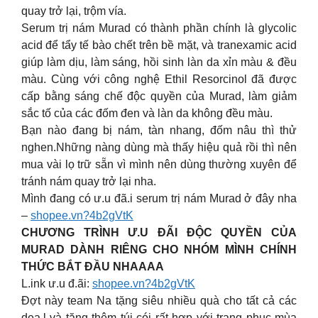
quay trở lại, trộm vía.
Serum trị nám Murad có thành phần chính là glycolic
acid để tẩy tế bào chết trên bề mặt, và tranexamic acid
giúp làm dịu, làm sáng, hồi sinh làn da xỉn màu & đều
màu. Cùng với công nghệ Ethil Resorcinol đã được
cấp bằng sáng chế độc quyền của Murad, làm giảm
sắc tố của các đốm đen và làn da không đều màu.
Bạn nào đang bị nám, tàn nhang, đốm nâu thì thử
nghen.Những nàng dùng mà thấy hiệu quả rồi thì nên
mua vài lọ trữ sẵn vì mình nên dùng thường xuyên để
tránh nám quay trở lại nha.
Mình đang có ư.u đã.i serum trị nám Murad ở đây nha
–
shopee.vn?4b2gVtK
CHƯƠNG TRÌNH Ư.U ĐÃI ĐỘC QUYỀN CỦA
MURAD DÀNH RIÊNG CHO NHÓM MÌNH CHÍNH
THỨC BẮT ĐẦU NHAAAA
L.ink ư.u đ.ãi:
shopee.vn?4b2gVtK
Đợt này team Na tặng siêu nhiều quà cho tất cả các
dea.l và tặng thêm túi cói rất hợp với trang phục mùa