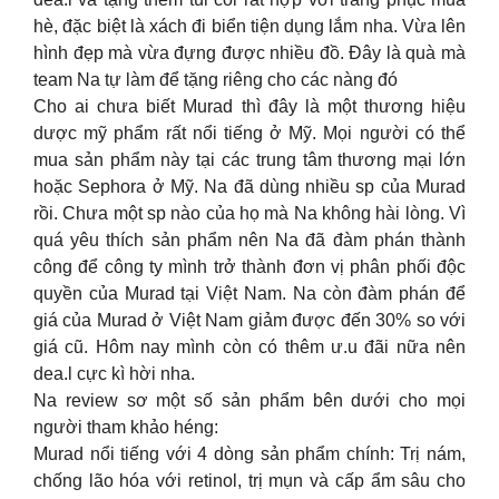
hè, đặc biệt là xách đi biển tiện dụng lắm nha. Vừa lên
hình đẹp mà vừa đựng được nhiều đồ. Đây là quà mà
team Na tự làm để tặng riêng cho các nàng đó
Cho ai chưa biết Murad thì đây là một thương hiệu
dược mỹ phẩm rất nổi tiếng ở Mỹ. Mọi người có thể
mua sản phẩm này tại các trung tâm thương mại lớn
hoặc Sephora ở Mỹ. Na đã dùng nhiều sp của Murad
rồi. Chưa một sp nào của họ mà Na không hài lòng. Vì
quá yêu thích sản phẩm nên Na đã đàm phán thành
công để công ty mình trở thành đơn vị phân phối độc
quyền của Murad tại Việt Nam. Na còn đàm phán để
giá của Murad ở Việt Nam giảm được đến 30% so với
giá cũ. Hôm nay mình còn có thêm ư.u đãi nữa nên
dea.l cực kì hời nha.
Na review sơ một số sản phẩm bên dưới cho mọi
người tham khảo héng:
Murad nổi tiếng với 4 dòng sản phẩm chính: Trị nám,
chống lão hóa với retinol, trị mụn và cấp ẩm sâu cho