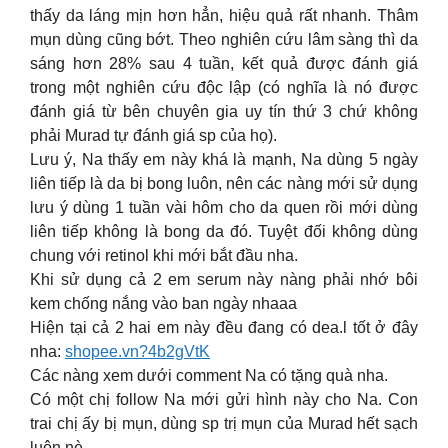
thấy da láng mịn hơn hẳn, hiệu quả rất nhanh. Thâm
mụn dùng cũng bớt. Theo nghiên cứu lâm sàng thì da
sáng hơn 28% sau 4 tuần, kết quả được đánh giá
trong một nghiên cứu độc lập (có nghĩa là nó được
đánh giá từ bên chuyên gia uy tín thứ 3 chứ không
phải Murad tự đánh giá sp của họ).
Lưu ý, Na thấy em này khá là mạnh, Na dùng 5 ngày
liên tiếp là da bị bong luôn, nên các nàng mới sử dụng
lưu ý dùng 1 tuần vài hôm cho da quen rồi mới dùng
liên tiếp không là bong da đó. Tuyệt đối không dùng
chung với retinol khi mới bắt đầu nha.
Khi sử dụng cả 2 em serum này nàng phải nhớ bôi
kem chống nắng vào ban ngày nhaaa
Hiện tại cả 2 hai em này đều đang có dea.l tốt ở đây
nha:
shopee.vn?4b2gVtK
Các nàng xem dưới comment Na có tặng quà nha.
Có một chị follow Na mới gửi hình này cho Na. Con
trai chị ấy bị mụn, dùng sp trị mụn của Murad hết sạch
luôn nè.