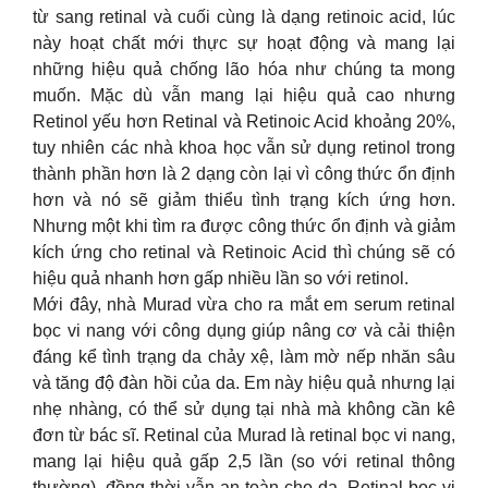
từ sang retinal và cuối cùng là dạng retinoic acid, lúc
này hoạt chất mới thực sự hoạt động và mang lại
những hiệu quả chống lão hóa như chúng ta mong
muốn. Mặc dù vẫn mang lại hiệu quả cao nhưng
Retinol yếu hơn Retinal và Retinoic Acid khoảng 20%,
tuy nhiên các nhà khoa học vẫn sử dụng retinol trong
thành phần hơn là 2 dạng còn lại vì công thức ổn định
hơn và nó sẽ giảm thiểu tình trạng kích ứng hơn.
Nhưng một khi tìm ra được công thức ổn định và giảm
kích ứng cho retinal và Retinoic Acid thì chúng sẽ có
hiệu quả nhanh hơn gấp nhiều lần so với retinol.
Mới đây, nhà Murad vừa cho ra mắt em serum retinal
bọc vi nang với công dụng giúp nâng cơ và cải thiện
đáng kể tình trạng da chảy xệ, làm mờ nếp nhăn sâu
và tăng độ đàn hồi của da. Em này hiệu quả nhưng lại
nhẹ nhàng, có thể sử dụng tại nhà mà không cần kê
đơn từ bác sĩ. Retinal của Murad là retinal bọc vi nang,
mang lại hiệu quả gấp 2,5 lần (so với retinal thông
thường), đồng thời vẫn an toàn cho da. Retinal bọc vi