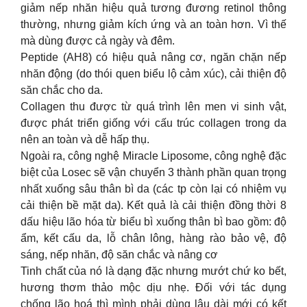
giảm nếp nhăn hiệu quả tương đương retinol thông
thường, nhưng giảm kích ứng và an toàn hơn. Vì thế
mà dùng được cả ngày và đêm.
Peptide (AH8) có hiệu quả nâng cơ, ngăn chặn nếp
nhăn động (do thói quen biểu lộ cảm xúc), cải thiện độ
săn chắc cho da.
Collagen thu được từ quá trình lên men vi sinh vật,
được phát triển giống với cấu trúc collagen trong da
nên an toàn và dễ hấp thụ.
Ngoài ra, công nghệ Miracle Liposome, công nghệ đặc
biệt của Losec sẽ vận chuyển 3 thành phần quan trọng
nhất xuống sâu thân bì da (các tp còn lại có nhiệm vụ
cải thiện bề mặt da). Kết quả là cải thiện đồng thời 8
dấu hiệu lão hóa từ biểu bì xuống thân bì bao gồm: độ
ẩm, kết cấu da, lỗ chân lông, hàng rào bảo vệ, độ
sáng, nếp nhăn, độ săn chắc và nâng cơ
Tinh chất của nó là dạng đặc nhưng mướt chứ ko bết,
hương thơm thảo mộc dịu nhẹ. Đối với tác dụng
chống lão hoá thì mình phải dùng lâu dài mới có kết