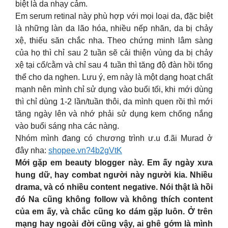
biệt là da nhạy cảm.
Em serum retinal này phù hợp với mọi loại da, đặc biệt
là những làn da lão hóa, nhiều nếp nhăn, da bị chảy
xệ, thiếu săn chắc nha. Theo chứng minh lâm sàng
của họ thì chỉ sau 2 tuần sẽ cải thiện vùng da bị chảy
xệ tại cổ/cằm và chỉ sau 4 tuần thì tăng độ đàn hồi tổng
thể cho da nghen. Lưu ý, em này là một dạng hoạt chất
mạnh nên mình chỉ sử dụng vào buổi tối, khi mới dùng
thì chỉ dùng 1-2 lần/tuần thôi, da mình quen rồi thì mới
tăng ngày lên và nhớ phải sử dụng kem chống nắng
vào buổi sáng nha các nàng.
Nhóm mình đang có chương trình ư.u đ.ãi Murad ở
đây nha:
shopee.vn?4b2gVtK
Mới gặp em beauty blogger này. Em ấy ngày xưa
hung dữ, hay combat người này người kia. Nhiều
drama, và có nhiều content negative. Nói thật là hồi
đó Na cũng không follow và không thích content
của em ấy, và chắc cũng ko dám gặp luôn. Ở trên
mạng hay ngoài đời cũng vậy, ai ghê gớm là mình