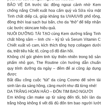
BẢO VỆ DA trước tác động ngoại cảnh nhờ Kem
chống nắng Chiết xuất hoa cẩm quỳ và Sữa rửa mặt
Tinh chất diếp cá, giúp kháng tia UVA/UVB phổ rộng,
đồng thời loại sạch bụi bẩn, cho da “thở” để tiếp nhận
các bước skincare hiệu quả.
NUÔI DƯỠNG TÁI TẠO cùng Kem dưỡng trắng Tinh
chất hồng sâm – linh chi – kỷ tử và Serum Vitamin C
Chiết xuất vỏ cam, kích thích tổng hợp collagen dưới
da, triệt tiêu hắc tố, củng cố độ đàn hồi.
Không chỉ gói ghém tinh túy thiên nhiên trong bộ sản
phẩm nhỏ gọn, The Routine còn hướng dẫn chuẩn
quy trình dưỡng da ngày – đêm để ai cũng áp dụng
được
Bắt đầu công cuộc “tút” da cùng Cosmo để sớm tái
sinh làn da sáng hồng, căng mướt như đã từng nhé!
DA TRẮNG HOÀN HẢO – ĐỐN TIM BAO NGƯỜI
Em không cần make up từ sáng đến tối, bởi làn da
trắng hồng không tì vết đã đủ đốn tim bao người lướt