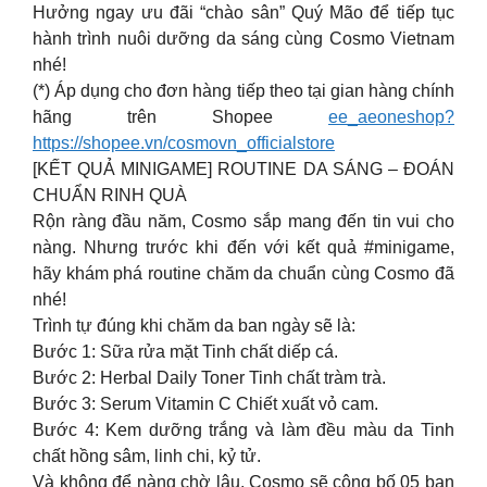
Hưởng ngay ưu đãi “chào sân” Quý Mão để tiếp tục
hành trình nuôi dưỡng da sáng cùng Cosmo Vietnam
nhé!
(*) Áp dụng cho đơn hàng tiếp theo tại gian hàng chính
hãng trên Shopee
ee_aeoneshop?
https://shopee.vn/cosmovn_officialstore
[KẾT QUẢ MINIGAME] ROUTINE DA SÁNG – ĐOÁN
CHUẨN RINH QUÀ
Rộn ràng đầu năm, Cosmo sắp mang đến tin vui cho
nàng. Nhưng trước khi đến với kết quả #minigame,
hãy khám phá routine chăm da chuẩn cùng Cosmo đã
nhé!
Trình tự đúng khi chăm da ban ngày sẽ là:
Bước 1: Sữa rửa mặt Tinh chất diếp cá.
Bước 2: Herbal Daily Toner Tinh chất tràm trà.
Bước 3: Serum Vitamin C Chiết xuất vỏ cam.
Bước 4: Kem dưỡng trắng và làm đều màu da Tinh
chất hồng sâm, linh chi, kỷ tử.
Và không để nàng chờ lâu, Cosmo sẽ công bố 05 bạn