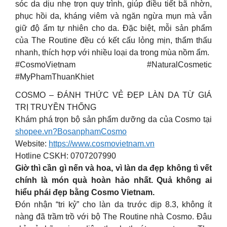
sóc da dịu nhẹ trọn quy trình, giúp điều tiết bã nhờn,
phục hồi da, kháng viêm và ngăn ngừa mụn mà vẫn
giữ độ ẩm tự nhiên cho da. Đặc biệt, mỗi sản phẩm
của The Routine đều có kết cấu lỏng mịn, thẩm thấu
nhanh, thích hợp với nhiều loại da trong mùa nồm ẩm.
#CosmoVietnam #NaturalCosmetic
#MyPhamThuanKhiet
COSMO – ĐÁNH THỨC VẺ ĐẸP LÀN DA TỪ GIÁ
TRỊ TRUYỀN THỐNG
Khám phá trọn bộ sản phẩm dưỡng da của Cosmo tại
shopee.vn?BosanphamCosmo
Website:
https://www.cosmovietnam.vn
Hotline CSKH: 0707207990
Giờ thì cần gì nến và hoa, vì làn da đẹp không tì vết
chính là món quà hoàn hảo nhất. Quả không ai
hiểu phái đẹp bằng Cosmo Vietnam.
Đón nhận “tri kỷ” cho làn da trước dịp 8.3, không ít
nàng đã trầm trồ với bộ The Routine nhà Cosmo. Đâu