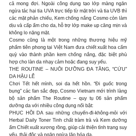
cả mong đợi. Ngoài công dụng tạo lớp màng ngăn
ngừa tác hại tia UVA trực tiếp từ mặt trời và tia UVB thì
các mặt phản chiếu, Kem chống nắng Cosmo còn làm
dịu và cấp ẩm cho da, hỗ trợ lớp make up căng mịn và
không lo nặng mặt.
Cosmo cũng là một trong những thương hiệu mỹ
phẩm tiên phong tại Việt Nam đưa chiết xuất hoa cẩm
quỳ vào thành phần kem chống nắng, đặc biệt phù
hợp cho làn da nhạy cảm hoặc đang suy yếu.
THE ROUTINE – NUÔI DƯỠNG ĐA TẦNG, “CỨU”
DA HẬU LỄ
Chơi Tết hết mình, soi da hết hồn. “Đi guốc trong
bụng” các fan sắc đẹp, Cosmo Vietnam mới trình làng
bộ sản phẩm The Routine – quy tụ 06 sản phẩm
dưỡng da với nhiều công dụng nổi bật:
PHỤC HỒI DA sau những chuyến-đi-không-mỏi với
Herbal Daily Toner Tinh chất tràm trà và Kem dưỡng
ẩm Chiết xuất xương rồng, giúp cải thiện tình trạng suy
yếu, thải độc và ngăn ngừa lão hóa da.