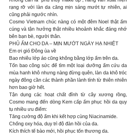
rạng rỡ với làn da căng mịn sáng mướt tự nhiên, ai
cũng phải ngước nhìn.
Cosmo Vietnam chúc nàng có một đêm Noel thật ấm
cúng và tận hưởng thật nhiều khoảnh khắc đáng nhớ
bên bạn bè, người thân.
PHỦ ẨM CHO DA – MỊN MƯỚT NGÀY HẠ NHIỆT
Em ơi gió Đông ùa về
Bao nhiêu lớp áo cũng không bằng lớp ẩm trên da.
Tốn bao công sức để tìm một loại dưỡng ẩm cứu da
mùa hanh khô nhưng nàng đừng quên, làn da khô tróc
ngày đông cần các thành phần lành tính từ thiên nhiên
hơn bao giờ hết.
Tận dụng các hoạt chất đỉnh từ cây xương rồng,
Cosmo mang đến dòng Kem cấp ẩm phục hồi da quy
tụ nhiều ưu điểm:
Tăng cường độ ẩm khi kết hợp cùng Niacinamide.
Chống oxy hóa, duy trì độ đàn hồi của da.
Kích thích tế bào mới, hồi phục tổn thương da.