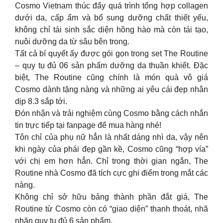
Cosmo Vietnam thúc đẩy quá trình tổng hợp collagen
dưới da, cấp ẩm và bổ sung dưỡng chất thiết yếu,
không chỉ tái sinh sắc diện hồng hào mà còn tái tạo,
nuôi dưỡng da từ sâu bên trong.
Tất cả bí quyết ấy được gói gọn trong set The Routine
– quy tụ đủ 06 sản phẩm dưỡng da thuần khiết. Đặc
biệt, The Routine cũng chính là món quà vô giá
Cosmo dành tặng nàng và những ai yêu cái đẹp nhân
dịp 8.3 sắp tới.
Đón nhận và trải nghiệm cùng Cosmo bằng cách nhắn
tin trực tiếp tại fanpage để mua hàng nhé!
Tôn chỉ của phụ nữ hẳn là nhất dáng nhì da, vậy nên
khi ngày của phái đẹp gần kề, Cosmo cũng “hợp vía”
với chị em hơn hẳn. Chỉ trong thời gian ngắn, The
Routine nhà Cosmo đã tích cực ghi điểm trong mắt các
nàng.
Không chỉ sở hữu bảng thành phần đắt giá, The
Routine từ Cosmo còn có “giao diện” thanh thoát, nhã
nhặn quy tụ đủ 6 sản phẩm.