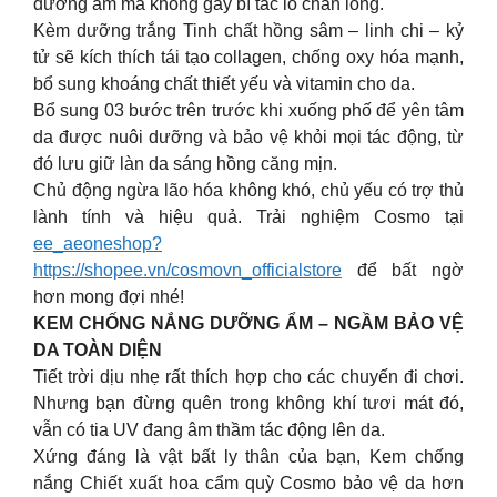
dưỡng ẩm mà không gây bí tắc lỗ chân lông.
Kèm dưỡng trắng Tinh chất hồng sâm – linh chi – kỷ
tử sẽ kích thích tái tạo collagen, chống oxy hóa mạnh,
bổ sung khoáng chất thiết yếu và vitamin cho da.
Bổ sung 03 bước trên trước khi xuống phố để yên tâm
da được nuôi dưỡng và bảo vệ khỏi mọi tác động, từ
đó lưu giữ làn da sáng hồng căng mịn.
Chủ động ngừa lão hóa không khó, chủ yếu có trợ thủ
lành tính và hiệu quả. Trải nghiệm Cosmo tại
ee_aeoneshop?
https://shopee.vn/cosmovn_officialstore
để bất ngờ
hơn mong đợi nhé!
KEM CHỐNG NẮNG DƯỠNG ẨM – NGẦM BẢO VỆ
DA TOÀN DIỆN
Tiết trời dịu nhẹ rất thích hợp cho các chuyến đi chơi.
Nhưng bạn đừng quên trong không khí tươi mát đó,
vẫn có tia UV đang âm thầm tác động lên da.
Xứng đáng là vật bất ly thân của bạn, Kem chống
nắng Chiết xuất hoa cẩm quỳ Cosmo bảo vệ da hơn