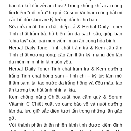
bạn đã kết đôi với ai chưa? Trong không khí ai ai cũng
tìm kiếm “một nửa” hợp ý, Cosmo Vietnam cũng bật mí
các bộ đôi skincare lý tưởng dành cho bạn.
Sữa rửa mặt Tinh chất diếp cá & Herbal Daily Toner
Tinh chất tràm trà: hô biến làn da sạch sâu, giúp bạn
“chia tay” các loại mụn viêm, mụn ẩn trong hòa bình.
Herbal Daily Toner Tinh chất tràm trà & Kem cấp ẩm
Tinh chất xương rồng: cấp ẩm thần kỳ, mang đến làn
da mềm mịn nhìn là muốn yêu.
Herbal Daily Toner Tinh chất tràm trà & Kem dưỡng
trắng Tinh chất hồng sâm – linh chi – kỷ tử: làm mờ
thâm sạm, tái tạo nước da trắng hồng và đều màu, tạo
ấn tượng thu hút ánh nhìn ai kia.
Kem chống nắng Chiết xuất hoa cẩm quỳ & Serum
Vitamin C Chiết xuất vỏ cam: bảo vệ và nuôi dưỡng
làn da, lưu giữ sắc diện tươi tắn trong những lần gặp
gỡ.
Với thành phần thiên nhiên lành tính được kiểm định