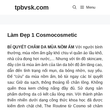
Skip
tpbvsk.com
to
Menu
content
Làm Đẹp 1 Cosmocosmetic
BÍ QUYẾT CHĂM DA MÙA NỒM ẨM
Với người bình
thường, mùa nồm ẩm gây khó chịu vì quần áo lâu khô,
nhà cửa đọng hơi nước,… Nhưng với tín đồ skincare,
đây còn là mùa ám ảnh của làn da bởi độ ẩm tăng cao,
dẫn đến tình trạng nổi mụn, da bóng nhờn, suy yếu.
Để “cứu” da mùa nồm ẩm, bỏ túi ngay các bí quyết
sau: Giữ da sạch, thông thoáng lỗ chân lông. Không
quên thoa kem chống nắng đầy đủ. Sử dụng sản
phẩm dưỡng da có kết cấu lỏng mịn. Với thành phần
thiên nhiên dưới dạng công thức khoa học đã được
kiểm định chặt chẽ, The Routine từ Cosmo sẽ chăm