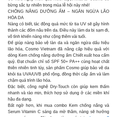
bừng sắc tự nhiên trong mùa lễ hội này nhé!
CHỐNG NẮNG DƯỠNG ẨM – NGĂN NGỪA LÃO
HÓA DA
Nàng có biết, tác động quá mức từ tia UV sẽ gây hình
thành các đốm nâu trên da. Điều này làm da bị sạm đi,
vô tình khiến nàng như cộng thêm vài tuổi.
Để giúp nàng bảo vệ làn da và ngăn ngừa dấu hiệu
lão hóa, Cosmo Vietnam đã nâng cấp hiệu quả với
dòng Kem chống nắng dưỡng ẩm Chiết xuất hoa cẩm
quỳ. Đạt chuẩn chỉ số SPF 50+ PA++ cùng hoạt chất
thiên nhiên tinh túy, sản phẩm Cosmo giúp bảo vệ da
khỏi tia UVA/UVB phổ rộng, đồng thời cấp ẩm và làm
chậm quá trình lão hóa.
Đặc biệt, công nghệ Dry-Touch còn giúp kem thấm
nhanh và ráo mịn, thích hợp sử dụng ở các miền khí
hậu đa dạng.
Bất ngờ hơn, khi mua combo Kem chống nắng và
Serum Vitamin C sáng da mờ thâm, nàng sẽ hưởng