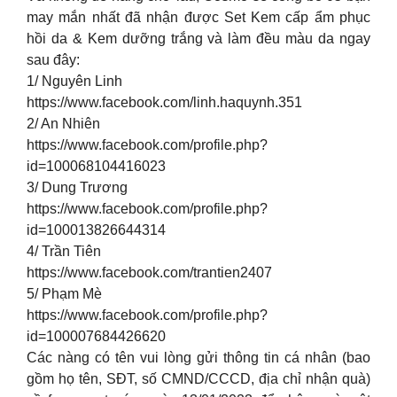
may mắn nhất đã nhận được Set Kem cấp ẩm phục
hồi da & Kem dưỡng trắng và làm đều màu da ngay
sau đây:
1/ Nguyên Linh
https://www.facebook.com/linh.haquynh.351
2/ An Nhiên
https://www.facebook.com/profile.php?
id=100068104416023
3/ Dung Trương
https://www.facebook.com/profile.php?
id=100013826644314
4/ Trần Tiên
https://www.facebook.com/trantien2407
5/ Phạm Mè
https://www.facebook.com/profile.php?
id=100007684426620
Các nàng có tên vui lòng gửi thông tin cá nhân (bao
gồm họ tên, SĐT, số CMND/CCCD, địa chỉ nhận quà)