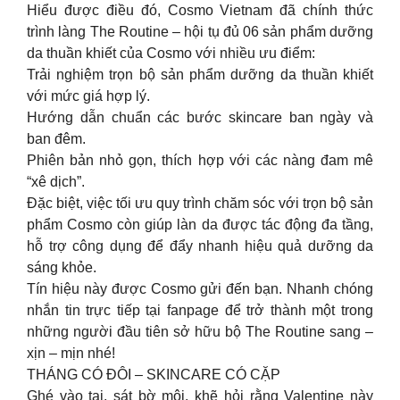
Hiểu được điều đó, Cosmo Vietnam đã chính thức
trình làng The Routine – hội tụ đủ 06 sản phẩm dưỡng
da thuần khiết của Cosmo với nhiều ưu điểm:
Trải nghiệm trọn bộ sản phẩm dưỡng da thuần khiết
với mức giá hợp lý.
Hướng dẫn chuẩn các bước skincare ban ngày và
ban đêm.
Phiên bản nhỏ gọn, thích hợp với các nàng đam mê
“xê dịch”.
Đặc biệt, việc tối ưu quy trình chăm sóc với trọn bộ sản
phẩm Cosmo còn giúp làn da được tác động đa tầng,
hỗ trợ công dụng để đẩy nhanh hiệu quả dưỡng da
sáng khỏe.
Tín hiệu này được Cosmo gửi đến bạn. Nhanh chóng
nhắn tin trực tiếp tại fanpage để trở thành một trong
những người đầu tiên sở hữu bộ The Routine sang –
xịn – mịn nhé!
THÁNG CÓ ĐÔI – SKINCARE CÓ CẶP
Ghé vào tai, sát bờ môi, khẽ hỏi rằng Valentine này