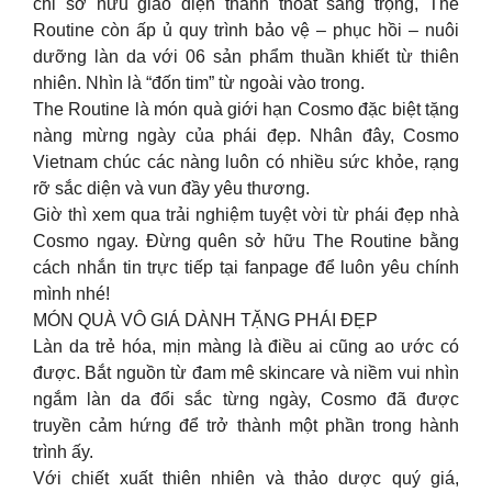
chỉ sở hữu giao diện thanh thoát sang trọng, The
Routine còn ấp ủ quy trình bảo vệ – phục hồi – nuôi
dưỡng làn da với 06 sản phẩm thuần khiết từ thiên
nhiên. Nhìn là “đốn tim” từ ngoài vào trong.
The Routine là món quà giới hạn Cosmo đặc biệt tặng
nàng mừng ngày của phái đẹp. Nhân đây, Cosmo
Vietnam chúc các nàng luôn có nhiều sức khỏe, rạng
rỡ sắc diện và vun đầy yêu thương.
Giờ thì xem qua trải nghiệm tuyệt vời từ phái đẹp nhà
Cosmo ngay. Đừng quên sở hữu The Routine bằng
cách nhắn tin trực tiếp tại fanpage để luôn yêu chính
mình nhé!
MÓN QUÀ VÔ GIÁ DÀNH TẶNG PHÁI ĐẸP
Làn da trẻ hóa, mịn màng là điều ai cũng ao ước có
được. Bắt nguồn từ đam mê skincare và niềm vui nhìn
ngắm làn da đổi sắc từng ngày, Cosmo đã được
truyền cảm hứng để trở thành một phần trong hành
trình ấy.
Với chiết xuất thiên nhiên và thảo dược quý giá,