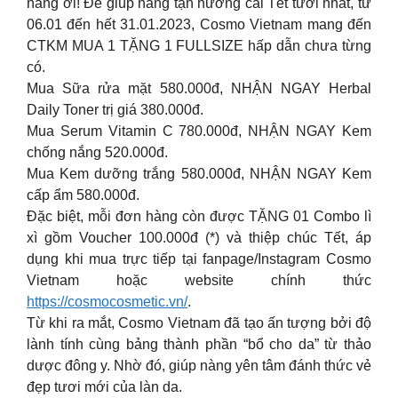
nàng ơi! Để giúp nàng tận hưởng cái Tết tươi nhất, từ
06.01 đến hết 31.01.2023, Cosmo Vietnam mang đến
CTKM MUA 1 TẶNG 1 FULLSIZE hấp dẫn chưa từng
có.
Mua Sữa rửa mặt 580.000đ, NHẬN NGAY Herbal
Daily Toner trị giá 380.000đ.
Mua Serum Vitamin C 780.000đ, NHẬN NGAY Kem
chống nắng 520.000đ.
Mua Kem dưỡng trắng 580.000đ, NHẬN NGAY Kem
cấp ẩm 580.000đ.
Đặc biệt, mỗi đơn hàng còn được TẶNG 01 Combo lì
xì gồm Voucher 100.000đ (*) và thiệp chúc Tết, áp
dụng khi mua trực tiếp tại fanpage/Instagram Cosmo
Vietnam hoặc website chính thức
https://cosmocosmetic.vn/
.
Từ khi ra mắt, Cosmo Vietnam đã tạo ấn tượng bởi độ
lành tính cùng bảng thành phần “bổ cho da” từ thảo
dược đông y. Nhờ đó, giúp nàng yên tâm đánh thức vẻ
đẹp tươi mới của làn da.