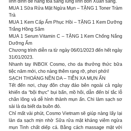
linh đình để nàng tỏa sáng lung linh đón Xuân sang.
MUA 1 Sữa Rửa Mặt Ngừa Mụn – TẶNG 1 Toner Tràm
Trà
MUA 1 Kem Cấp Ẩm Phục Hồi – TẶNG 1 Kem Dưỡng
Trắng Hồng Sâm
MUA 1 Serum Vitamin C – TẶNG 1 Kem Chống Nắng
Dưỡng Ẩm
Chương trình diễn ra từ ngày 06/01/2023 đến hết ngày
31/01/2023.
Nhanh tay INBOX Cosmo, cho da thưởng thức bữa
tiệc năm mới, cho nàng thêm rạng rỡ, phơi phới!
SẠCH THOÁNG NỀN DA – TIỄN XA MỤN ẨN
Tết đến nơi, chạy đôn chạy đáo bên ngoài cả ngày
khiến da “bội thực” bụi bẩn, mồ hôi, dẫn đến bí tắc lỗ
chân lông và dễ hình thành mụn ẩn. Chi làm sạch sơ
sài là da biết da buồn đó.
Chỉ mất vài phút, Cosmo Vietnam sẽ giúp nàng lấy lại
làn da sạch mịn nhờ Sữa rửa mặt kháng viêm ngừa
mụn Tinh chất diếp cá. Bằng cách massage mặt với