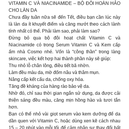
VITAMIN C VÀ NIACINAMIDE – BỘ ĐÔI HOÀN HẢO
CHO LÀN DA
Chưa đầy tuần nữa sẽ đến Tết, điều bạn cần lúc này
là làn da ít khuyết điểm và căng mướt theo cách lành
tính nhất có thể. Phải làm sao, phải làm sao?
Đừng bỏ qua bộ đôi hoạt chất Vitamin C và
Niacinamide có trong Serum Vitamin C và Kem cấp
ẩm nhà Cosmo nhé. Vốn là “công thần” trong làng
skincare, việc kết hợp hai thành phần này sẽ giúp:
Thu nhỏ lỗ chân lông, điều tiết bã nhờn.
Làm đều màu da, mờ đốm nâu và thâm mụn.
Nâng cấp kết cấu da, chống oxy hóa.
Tăng đề kháng của hàng rào bảo vệ da.
Nhờ đó, chỉ sau thời gian ngắn sử dụng, da được cải
thiện sáng đều màu, căng mịn hồng hào và tươi tắn
hơn.
Bạn có thể nhỏ vài giọt serum vào kem dưỡng để da
dần quen với Vitamin C, hoặc dùng xen kẽ cách nhau
15 – 20 phút vào mỗi tối để cảm nhận sự thay đổi bất