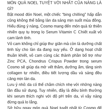
MÓN QUÀ NOEL TUYỆT VỜI NHẤT CỦA NÀNG LÀ
GÌ?
Bật mood đón Noel, một chiếc “bing chilling” hấp dẫn
cũng không thể bằng làn da sáng mịn suốt mùa đông.
Hiểu đúng ý nàng, Cosmo mang đến món quà từ thiên
nhiên quy tụ trong lọ Serum Vitamin C Chiết xuất vỏ
cam lành tính.
Vỏ cam không chỉ giúp thư giãn mà còn là dưỡng chất
tinh túy cho làn da đang suy yếu. Ở dạng hoạt chất
thuần khiết, vỏ cam cùng các thành phần bổ trợ như
Zinc PCA, Chondrus Crispus Powder trong serum
Cosmo sẽ giúp da mờ vết thâm, dưỡng ẩm, tăng sinh
collagen tự nhiên, điều tiết lượng dầu và sáng đều
căng mịn làn da.
Lưu ý nhỏ: da có thể châm chích nhẹ với những nàng
lần đầu sử dụng. Tuy nhiên, đây là điều bình thường
khi serum thích nghi với độ pH trên da, vì vậy nàng
đừng quá lo lắng.
Sở hữu ngay món quà Noel tuyệt nhất từ Cosmo để