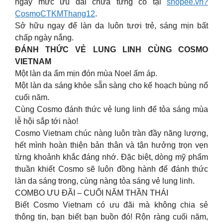
ngay mức ưu đãi chưa từng có tại
shopee.vn?
CosmoCTKMThang12
.
Sở hữu ngay để làn da luôn tươi trẻ, sáng mịn bất
chấp ngày nắng.
ĐÁNH THỨC VẺ LUNG LINH CÙNG COSMO
VIETNAM
Một làn da ẩm mịn đón mùa Noel ấm áp.
Một làn da sáng khỏe sẵn sàng cho kế hoạch bùng nổ
cuối năm.
Cùng Cosmo đánh thức vẻ lung linh để tỏa sáng mùa
lễ hội sắp tới nào!
Cosmo Vietnam chúc nàng luôn tràn đầy năng lượng,
hết mình hoàn thiện bản thân và tận hưởng trọn vẹn
từng khoảnh khắc đáng nhớ. Đặc biệt, dòng mỹ phẩm
thuần khiết Cosmo sẽ luôn đồng hành để đánh thức
làn da sáng trong, cùng nàng tỏa sáng vẻ lung linh.
COMBO ƯU ĐÃI – CUỐI NĂM THẦN THÁI
Biết Cosmo Vietnam có ưu đãi mà không chia sẻ
thông tin, bạn biết bạn buồn đó! Rộn ràng cuối năm,