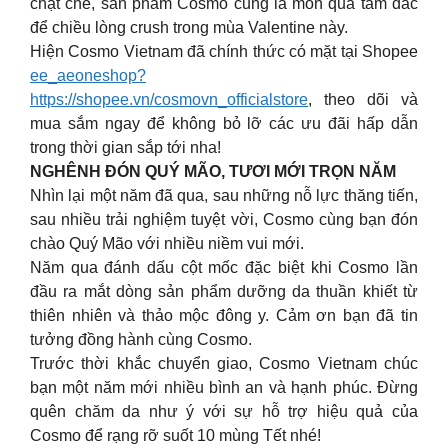
chặt chẽ, sản phẩm Cosmo cũng là món quà tâm đắc
để chiều lòng crush trong mùa Valentine này.
Hiện Cosmo Vietnam đã chính thức có mặt tại Shopee
ee_aeoneshop?
https://shopee.vn/cosmovn_officialstore
, theo dõi và
mua sắm ngay để không bỏ lỡ các ưu đãi hấp dẫn
trong thời gian sắp tới nha!
NGHÊNH ĐÓN QUÝ MÃO, TƯƠI MỚI TRỌN NĂM
Nhìn lại một năm đã qua, sau những nỗ lực thăng tiến,
sau nhiều trải nghiệm tuyệt vời, Cosmo cùng bạn đón
chào Quý Mão với nhiều niềm vui mới.
Năm qua đánh dấu cột mốc đặc biệt khi Cosmo lần
đầu ra mắt dòng sản phẩm dưỡng da thuần khiết từ
thiên nhiên và thảo mộc đông y. Cảm ơn bạn đã tin
tưởng đồng hành cùng Cosmo.
Trước thời khắc chuyển giao, Cosmo Vietnam chúc
bạn một năm mới nhiều bình an và hạnh phúc. Đừng
quên chăm da như ý với sự hỗ trợ hiệu quả của
Cosmo để rạng rỡ suốt 10 mùng Tết nhé!