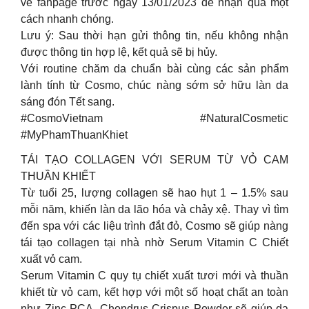
về fanpage trước ngày 13/01/2023 để nhận quà một
cách nhanh chóng.
Lưu ý: Sau thời hạn gửi thông tin, nếu không nhận
được thông tin hợp lệ, kết quả sẽ bị hủy.
Với routine chăm da chuẩn bài cùng các sản phẩm
lành tính từ Cosmo, chúc nàng sớm sở hữu làn da
sáng đón Tết sang.
#CosmoVietnam #NaturalCosmetic
#MyPhamThuanKhiet
TÁI TẠO COLLAGEN VỚI SERUM TỪ VỎ CAM
THUẦN KHIẾT
Từ tuổi 25, lượng collagen sẽ hao hụt 1 – 1.5% sau
mỗi năm, khiến làn da lão hóa và chảy xệ. Thay vì tìm
đến spa với các liệu trình đắt đỏ, Cosmo sẽ giúp nàng
tái tạo collagen tại nhà nhờ Serum Vitamin C Chiết
xuất vỏ cam.
Serum Vitamin C quy tụ chiết xuất tươi mới và thuần
khiết từ vỏ cam, kết hợp với một số hoạt chất an toàn
như Zinc PCA, Chondrus Crispus Powder sẽ giúp da