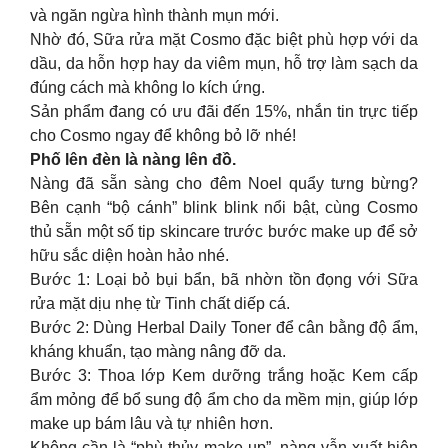
và ngăn ngừa hình thành mụn mới.
Nhờ đó, Sữa rửa mặt Cosmo đặc biệt phù hợp với da
dầu, da hỗn hợp hay da viêm mụn, hỗ trợ làm sạch da
đúng cách mà không lo kích ứng.
Sản phẩm đang có ưu đãi đến 15%, nhắn tin trực tiếp
cho Cosmo ngay để không bỏ lỡ nhé!
Phố lên đèn là nàng lên đồ.
Nàng đã sẵn sàng cho đêm Noel quẩy tưng bừng?
Bên cạnh “bộ cánh” blink blink nổi bật, cùng Cosmo
thủ sẵn một số tip skincare trước bước make up để sở
hữu sắc diện hoàn hảo nhé.
Bước 1: Loại bỏ bụi bẩn, bã nhờn tồn đọng với Sữa
rửa mặt dịu nhẹ từ Tinh chất diếp cá.
Bước 2: Dùng Herbal Daily Toner để cân bằng độ ẩm,
kháng khuẩn, tạo màng nâng đỡ da.
Bước 3: Thoa lớp Kem dưỡng trắng hoặc Kem cấp
ẩm mỏng để bổ sung độ ẩm cho da mềm mịn, giúp lớp
make up bám lâu và tự nhiên hơn.
Không cần là “phù thủy make up”, nàng vẫn xuất hiện