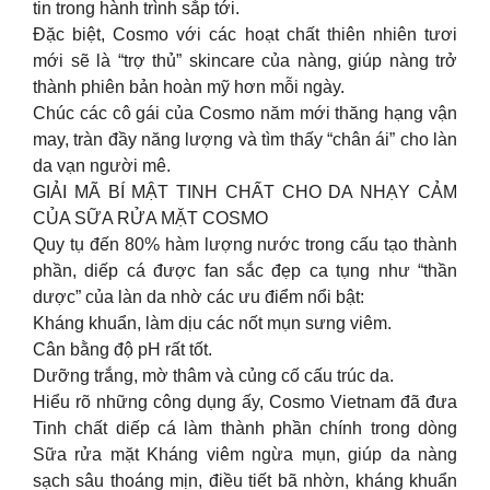
tin trong hành trình sắp tới.
Đặc biệt, Cosmo với các hoạt chất thiên nhiên tươi
mới sẽ là “trợ thủ” skincare của nàng, giúp nàng trở
thành phiên bản hoàn mỹ hơn mỗi ngày.
Chúc các cô gái của Cosmo năm mới thăng hạng vận
may, tràn đầy năng lượng và tìm thấy “chân ái” cho làn
da vạn người mê.
GIẢI MÃ BÍ MẬT TINH CHẤT CHO DA NHẠY CẢM
CỦA SỮA RỬA MẶT COSMO
Quy tụ đến 80% hàm lượng nước trong cấu tạo thành
phần, diếp cá được fan sắc đẹp ca tụng như “thần
dược” của làn da nhờ các ưu điểm nổi bật:
Kháng khuẩn, làm dịu các nốt mụn sưng viêm.
Cân bằng độ pH rất tốt.
Dưỡng trắng, mờ thâm và củng cố cấu trúc da.
Hiểu rõ những công dụng ấy, Cosmo Vietnam đã đưa
Tinh chất diếp cá làm thành phần chính trong dòng
Sữa rửa mặt Kháng viêm ngừa mụn, giúp da nàng
sạch sâu thoáng mịn, điều tiết bã nhờn, kháng khuẩn