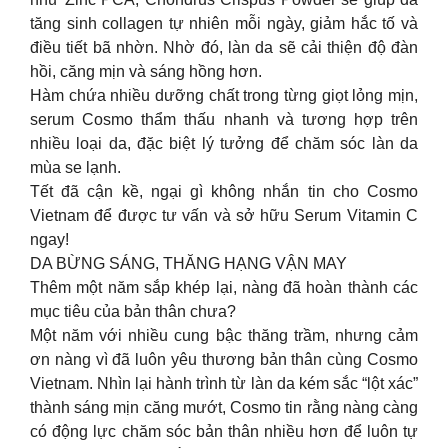
tăng sinh collagen tự nhiên mỗi ngày, giảm hắc tố và
điều tiết bã nhờn. Nhờ đó, làn da sẽ cải thiện độ đàn
hồi, căng mịn và sáng hồng hơn.
Hàm chứa nhiều dưỡng chất trong từng giọt lỏng mịn,
serum Cosmo thẩm thấu nhanh và tương hợp trên
nhiều loại da, đặc biệt lý tưởng để chăm sóc làn da
mùa se lạnh.
Tết đã cận kề, ngại gì không nhắn tin cho Cosmo
Vietnam để được tư vấn và sở hữu Serum Vitamin C
ngay!
DA BỪNG SÁNG, THĂNG HẠNG VẬN MAY
Thêm một năm sắp khép lại, nàng đã hoàn thành các
mục tiêu của bản thân chưa?
Một năm với nhiều cung bậc thăng trầm, nhưng cảm
ơn nàng vì đã luôn yêu thương bản thân cùng Cosmo
Vietnam. Nhìn lại hành trình từ làn da kém sắc “lột xác”
thành sáng mịn căng mướt, Cosmo tin rằng nàng càng
có động lực chăm sóc bản thân nhiều hơn để luôn tự