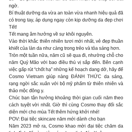
ngờ.
Bí thuật dưỡng da vừa an toàn vừa nhanh hiệu quả đã
có trong tay, áp dụng ngay còn kịp dưỡng da đẹp chơi
Tết!
Tết mang âm hưởng về sự khôi nguyên.
Vào thời khắc thiên nhiên tươi mới nhất, vẻ đẹp thuần
khiết của làn da như càng trong trẻo và tỏa sáng hơn.
Tròn một tuần nữa, năm cũ sẽ qua đi, nhường chỗ cho
năm Quý Mão với bao điều thú vị sắp đến. Bên cạnh
việc gấp rút “chốt hạ” những kế hoạch dang dở, hãy để
Cosmo Vietnam giúp nàng ĐÁNH THỨC da sáng,
rạng ngời sắc xuân với bộ mỹ phẩm từ thiên nhiên và
thảo mộc đông y.
Chúc bạn tận hưởng khoảng thời gian cuối năm theo
cách tuyệt vời nhất. Giờ thì cùng Cosmo thay đổi sắc
diện mới cho mùa Tết thêm hứng khởi nhé!
POV: Đại tiệc skincare năm mới dành cho bạn
Năm 2023 mở ra, Cosmo khao mời đại tiệc chăm da