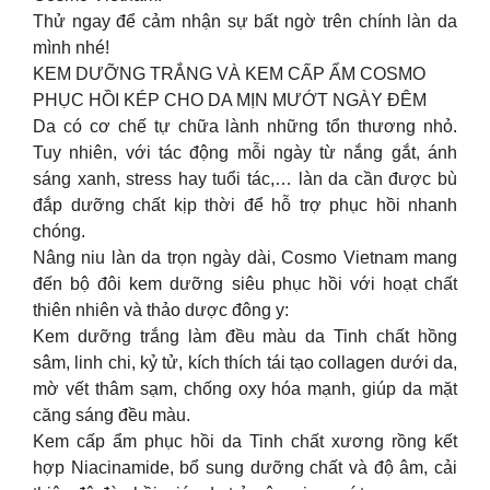
Thử ngay để cảm nhận sự bất ngờ trên chính làn da
mình nhé!
KEM DƯỠNG TRẮNG VÀ KEM CẤP ẨM COSMO
PHỤC HỒI KÉP CHO DA MỊN MƯỚT NGÀY ĐÊM
Da có cơ chế tự chữa lành những tổn thương nhỏ.
Tuy nhiên, với tác động mỗi ngày từ nắng gắt, ánh
sáng xanh, stress hay tuổi tác,… làn da cần được bù
đắp dưỡng chất kịp thời để hỗ trợ phục hồi nhanh
chóng.
Nâng niu làn da trọn ngày dài, Cosmo Vietnam mang
đến bộ đôi kem dưỡng siêu phục hồi với hoạt chất
thiên nhiên và thảo dược đông y:
Kem dưỡng trắng làm đều màu da Tinh chất hồng
sâm, linh chi, kỷ tử, kích thích tái tạo collagen dưới da,
mờ vết thâm sạm, chống oxy hóa mạnh, giúp da mặt
căng sáng đều màu.
Kem cấp ẩm phục hồi da Tinh chất xương rồng kết
hợp Niacinamide, bổ sung dưỡng chất và độ âm, cải