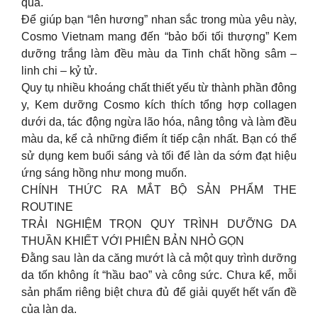
qua.
Để giúp bạn “lên hương” nhan sắc trong mùa yêu này,
Cosmo Vietnam mang đến “bảo bối tối thượng” Kem
dưỡng trắng làm đều màu da Tinh chất hồng sâm –
linh chi – kỷ tử.
Quy tụ nhiều khoáng chất thiết yếu từ thành phần đông
y, Kem dưỡng Cosmo kích thích tổng hợp collagen
dưới da, tác động ngừa lão hóa, nâng tông và làm đều
màu da, kể cả những điểm ít tiếp cận nhất. Bạn có thể
sử dụng kem buổi sáng và tối để làn da sớm đạt hiệu
ứng sáng hồng như mong muốn.
CHÍNH THỨC RA MẮT BỘ SẢN PHẨM THE
ROUTINE
TRẢI NGHIỆM TRỌN QUY TRÌNH DƯỠNG DA
THUẦN KHIẾT VỚI PHIÊN BẢN NHỎ GỌN
Đằng sau làn da căng mướt là cả một quy trình dưỡng
da tốn không ít “hầu bao” và công sức. Chưa kể, mỗi
sản phẩm riêng biệt chưa đủ để giải quyết hết vấn đề
của làn da.