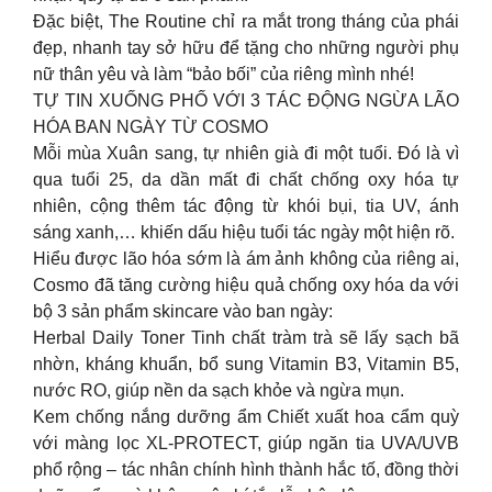
Đặc biệt, The Routine chỉ ra mắt trong tháng của phái
đẹp, nhanh tay sở hữu để tặng cho những người phụ
nữ thân yêu và làm “bảo bối” của riêng mình nhé!
TỰ TIN XUỐNG PHỐ VỚI 3 TÁC ĐỘNG NGỪA LÃO
HÓA BAN NGÀY TỪ COSMO
Mỗi mùa Xuân sang, tự nhiên già đi một tuổi. Đó là vì
qua tuổi 25, da dần mất đi chất chống oxy hóa tự
nhiên, cộng thêm tác động từ khói bụi, tia UV, ánh
sáng xanh,… khiến dấu hiệu tuổi tác ngày một hiện rõ.
Hiểu được lão hóa sớm là ám ảnh không của riêng ai,
Cosmo đã tăng cường hiệu quả chống oxy hóa da với
bộ 3 sản phẩm skincare vào ban ngày:
Herbal Daily Toner Tinh chất tràm trà sẽ lấy sạch bã
nhờn, kháng khuẩn, bổ sung Vitamin B3, Vitamin B5,
nước RO, giúp nền da sạch khỏe và ngừa mụn.
Kem chống nắng dưỡng ẩm Chiết xuất hoa cẩm quỳ
với màng lọc XL-PROTECT, giúp ngăn tia UVA/UVB
phổ rộng – tác nhân chính hình thành hắc tố, đồng thời