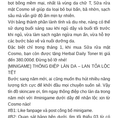
bọt bông mềm mại, nhất là vùng da chữ T, Sữa rửa
mặt Cosmo sẽ giúp da loại bỏ bụi bẩn, bã nhờn, sạch
sâu mà vẫn giữ độ ẩm mịn tự nhiên.
Với bảng thành phần lành tính và dịu nhẹ, nàng có thể
sử dụng buổi sáng sau khi ngủ dậy và buổi tối trước
khi ngủ, vừa làm sạch ngăn ngừa mụn ẩn, vừa hỗ trợ
các bước bảo vệ và nuôi dưỡng da.
Đặc biệt chỉ trong tháng 1, khi mua Sữa rửa mặt
Cosmo, bạn còn được tặng Herbal Daily Toner trị giá
đến 380.000đ. Đừng bỏ lỡ nhé!
[MINIGAME] THÔNG ĐIỆP LÀN DA – LAN TỎA LỘC
TẾT
Bước sang năm mới, ai cũng muốn thu hút nhiều năng
lượng tích cực để khởi đầu mọi chuyện suôn sẻ. Vậy
tín đồ skincare ơi, tìm ngay thông điệp cho làn da trong
năm mới với #minigame dưới dây để nhận lộc xịn từ
Cosmo nào!
#B1: Like fanpage và post công bố minigame.
#B2: Quan sát bảng bên dưới, tìm tối thiểu 03 từ có