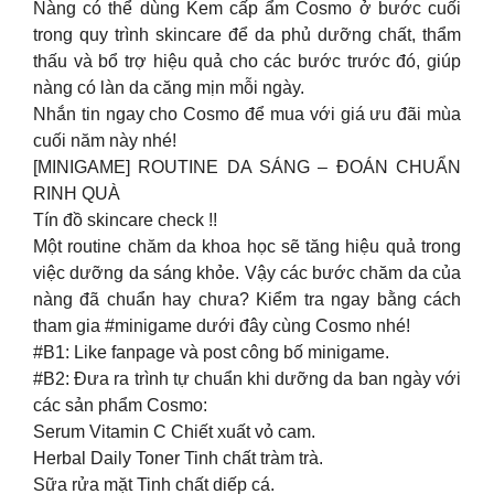
Nàng có thể dùng Kem cấp ẩm Cosmo ở bước cuối
trong quy trình skincare để da phủ dưỡng chất, thẩm
thấu và bổ trợ hiệu quả cho các bước trước đó, giúp
nàng có làn da căng mịn mỗi ngày.
Nhắn tin ngay cho Cosmo để mua với giá ưu đãi mùa
cuối năm này nhé!
[MINIGAME] ROUTINE DA SÁNG – ĐOÁN CHUẨN
RINH QUÀ
Tín đồ skincare check !!
Một routine chăm da khoa học sẽ tăng hiệu quả trong
việc dưỡng da sáng khỏe. Vậy các bước chăm da của
nàng đã chuẩn hay chưa? Kiểm tra ngay bằng cách
tham gia #minigame dưới đây cùng Cosmo nhé!
#B1: Like fanpage và post công bố minigame.
#B2: Đưa ra trình tự chuẩn khi dưỡng da ban ngày với
các sản phẩm Cosmo:
Serum Vitamin C Chiết xuất vỏ cam.
Herbal Daily Toner Tinh chất tràm trà.
Sữa rửa mặt Tinh chất diếp cá.