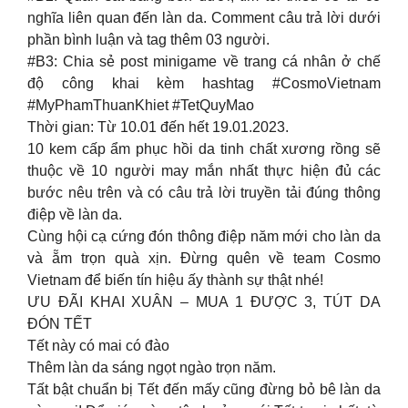
nghĩa liên quan đến làn da. Comment câu trả lời dưới
phần bình luận và tag thêm 03 người.
#B3: Chia sẻ post minigame về trang cá nhân ở chế
độ công khai kèm hashtag #CosmoVietnam
#MyPhamThuanKhiet #TetQuyMao
Thời gian: Từ 10.01 đến hết 19.01.2023.
10 kem cấp ẩm phục hồi da tinh chất xương rồng sẽ
thuộc về 10 người may mắn nhất thực hiện đủ các
bước nêu trên và có câu trả lời truyền tải đúng thông
điệp về làn da.
Cùng hội cạ cứng đón thông điệp năm mới cho làn da
và ẵm trọn quà xịn. Đừng quên về team Cosmo
Vietnam để biến tín hiệu ấy thành sự thật nhé!
ƯU ĐÃI KHAI XUÂN – MUA 1 ĐƯỢC 3, TÚT DA
ĐÓN TẾT
Tết này có mai có đào
Thêm làn da sáng ngọt ngào trọn năm.
Tất bật chuẩn bị Tết đến mấy cũng đừng bỏ bê làn da