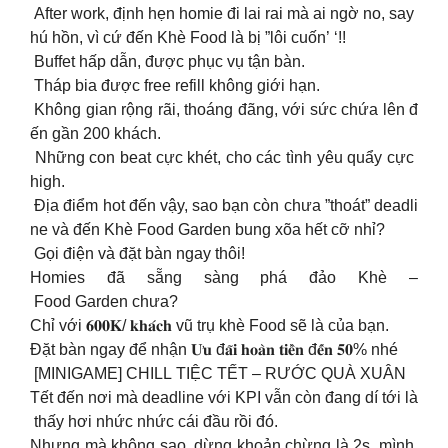
After work, định hẹn homie đi lai rai mà ai ngờ no, say
hú hồn, vì cứ đến Khè Food là bị ”lôi cuốn’ ‘!!
Buffet hấp dẫn, được phục vụ tận bàn.
Tháp bia được free refill không giới hạn.
Không gian rộng rãi, thoáng đãng, với sức chứa lên đ
ến gần 200 khách.
Những con beat cực khét, cho các tình yêu quẩy cực
high.
Địa điểm hot đến vậy, sao bạn còn chưa ”thoát” deadli
ne và đến Khè Food Garden bung xõa hết cỡ nhỉ?
️ Gọi điện và đặt bàn ngay thôi!
Homies đã sẵng sàng phá đảo Khè –
Food Garden chưa?
Chỉ với 𝟔𝟎𝟎𝐊/ 𝐤𝐡𝐚́𝐜𝐡 vũ trụ khè Food sẽ là của bạn.
Đặt bàn ngay để nhận 𝐔̛𝐮 đ𝐚̃𝐢 𝐡𝐨𝐚̀𝐧 𝐭𝐢𝐞̂̀𝐧 đ𝐞̂́𝐧 𝟓𝟎% nhé
[MINIGAME] CHILL TIỆC TẾT – RƯỚC QUÀ XUÂN
Tết đến nơi mà deadline với KPI vẫn còn đang dí tới là
thấy hơi nhức nhức cái đầu rồi đó.
Nhưng mà không sao, dừng khoản chừng là 2s, mình