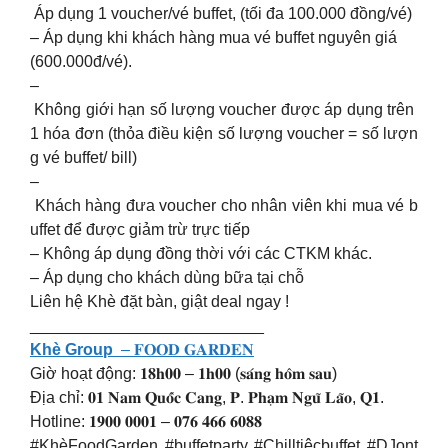
Áp dụng 1 voucher/vé buffet, (tối đa 100.000 đồng/vé)
– Áp dụng khi khách hàng mua vé buffet nguyên giá
(600.000đ/vé).
–
Không giới hạn số lượng voucher được áp dụng trên
1 hóa đơn (thỏa điều kiện số lượng voucher = số lượn
g vé buffet/ bill)
–
Khách hàng đưa voucher cho nhân viên khi mua vé b
uffet để được giảm trừ trực tiếp
– Không áp dụng đồng thời với các CTKM khác.
– Áp dụng cho khách dùng bữa tại chỗ
Liên hệ Khè đặt bàn, giật deal ngay !
__________________________
Khè Group
– 𝐅𝐎𝐎𝐃 𝐆𝐀𝐑𝐃𝐄𝐍
Giờ hoạt động: 𝟏𝟖𝐡𝟎𝟎 – 𝟏𝐡𝟎𝟎 (𝐬𝐚́𝐧𝐠 𝐡𝐨̂𝐦 𝐬𝐚𝐮)
Địa chỉ: 𝟎𝟏 𝐍𝐚𝐦 𝐐𝐮𝐨̂́𝐜 𝐂𝐚𝐧𝐠, 𝐏. 𝐏𝐡𝐚̣𝐦 𝐍𝐠𝐮̃ 𝐋𝐚̃𝐨, 𝐐𝟏.
Hotline: 𝟏𝟗𝟎𝟎 𝟎𝟎𝟎𝟏 – 𝟎𝟕𝟔 𝟒𝟔𝟔 𝟔𝟎𝟖𝟖
#KhèFoodGarden #buffetparty #Chilltiệcbuffet #DJont