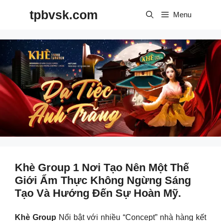
Skip
tpbvsk.com
to
Menu
content
Khè Group 1 Nơi Tạo Nên Một Thế
Giới Ẩm Thực Không Ngừng Sáng
Tạo Và Hướng Đến Sự Hoàn Mỹ.
Khè Group
Nổi bật với nhiều “Concept” nhà hàng kết