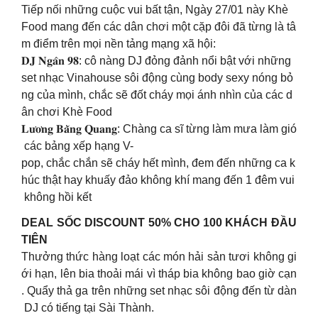
Tiếp nối những cuộc vui bất tận, Ngày 27/01 này Khè
Food mang đến các dân chơi một cặp đôi đã từng là tâ
m điểm trên mọi nền tảng mạng xã hội:
𝐃𝐉 𝐍𝐠𝐚̂𝐧 𝟗𝟖: cô nàng DJ đỏng đảnh nổi bật với những
set nhạc Vinahouse sôi động cùng body sexy nóng bỏ
ng của mình, chắc sẽ đốt cháy mọi ánh nhìn của các d
ân chơi Khè Food
𝐋𝐮̛𝐨̛𝐧𝐠 𝐁𝐚̆̀𝐧𝐠 𝐐𝐮𝐚𝐧𝐠: Chàng ca sĩ từng làm mưa làm gió
các bảng xếp hạng V-
pop, chắc chắn sẽ cháy hết mình, đem đến những ca k
húc thật hay khuấy đảo không khí mang đến 1 đêm vui
không hồi kết
DEAL SỐC DISCOUNT 50% CHO 100 KHÁCH ĐẦU
TIÊN
Thưởng thức hàng loạt các món hải sản tươi không gi
ới hạn, lên bia thoải mái vì tháp bia không bao giờ cạn
. Quẩy thả ga trên những set nhạc sôi động đến từ dàn
DJ có tiếng tại Sài Thành.