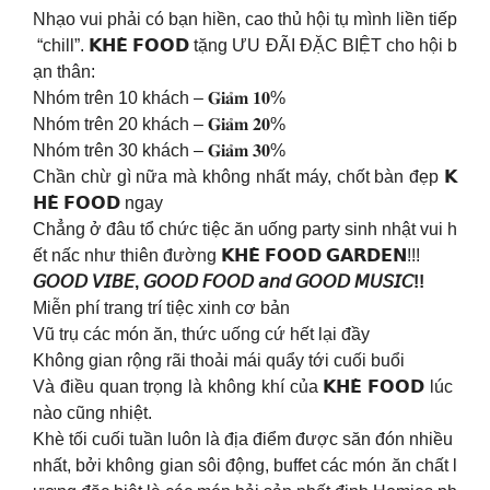
Nhạo vui phải có bạn hiền, cao thủ hội tụ mình liền tiếp
“chill”. 𝗞𝗛𝗘̀ 𝗙𝗢𝗢𝗗 tặng ƯU ĐÃI ĐẶC BIỆT cho hội b
ạn thân:
Nhóm trên 10 khách – 𝐆𝐢𝐚̉𝐦 𝟏𝟎%
Nhóm trên 20 khách – 𝐆𝐢𝐚̉𝐦 𝟐𝟎%
Nhóm trên 30 khách – 𝐆𝐢𝐚̉𝐦 𝟑𝟎%
Chần chừ gì nữa mà không nhất máy, chốt bàn đẹp 𝗞
𝗛𝗘̀ 𝗙𝗢𝗢𝗗 ngay
Chẳng ở đâu tổ chức tiệc ăn uống party sinh nhật vui h
ết nấc như thiên đường 𝗞𝗛𝗘̀ 𝗙𝗢𝗢𝗗 𝗚𝗔𝗥𝗗𝗘𝗡!!!
𝘎𝘖𝘖𝘋 𝘝𝘐𝘉𝘌, 𝘎𝘖𝘖𝘋 𝘍𝘖𝘖𝘋 𝘢𝘯𝘥 𝘎𝘖𝘖𝘋 𝘔𝘜𝘚𝘐𝘊!!
Miễn phí trang trí tiệc xinh cơ bản
Vũ trụ các món ăn, thức uống cứ hết lại đầy
Không gian rộng rãi thoải mái quẩy tới cuối buổi
Và điều quan trọng là không khí của 𝗞𝗛𝗘̀ 𝗙𝗢𝗢𝗗 lúc
nào cũng nhiệt.
Khè tối cuối tuần luôn là địa điểm được săn đón nhiều
nhất, bởi không gian sôi động, buffet các món ăn chất l