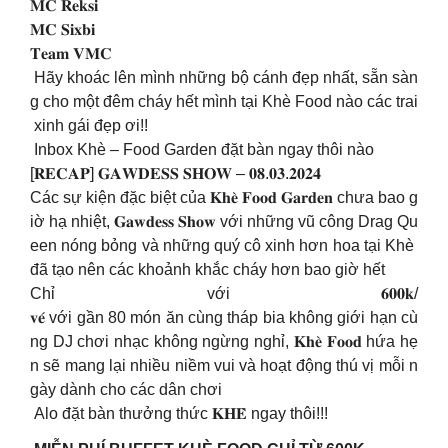
𝐌𝐂 𝐑𝐞𝐤𝐬𝐢
𝐌𝐂 𝐒𝐢𝐱𝐛𝐢
𝐓𝐞𝐚𝐦 𝐕𝐌𝐂
Hãy khoác lên mình những bộ cánh đẹp nhất, sẵn sàn
g cho một đêm cháy hết mình tại Khè Food nào các trai
xinh gái đẹp ơi!!
Inbox Khè – Food Garden đặt bàn ngay thôi nào
[𝐑𝐄𝐂𝐀𝐏] 𝐆𝐀𝐖𝐃𝐄𝐒𝐒 𝐒𝐇𝐎𝐖 – 𝟎𝟖.𝟎𝟑.𝟐𝟎𝟐𝟒
Các sự kiện đặc biệt của 𝐊𝐡𝐞̀ 𝐅𝐨𝐨𝐝 𝐆𝐚𝐫𝐝𝐞𝐧 chưa bao g
iờ hạ nhiệt, 𝐆𝐚𝐰𝐝𝐞𝐬𝐬 𝐒𝐡𝐨𝐰 với những vũ công Drag Qu
een nóng bỏng và những quý cô xinh hơn hoa tại Khè
đã tạo nên các khoảnh khắc cháy hơn bao giờ hết
Chỉ với 𝟔𝟎𝟎𝐤/
𝐯𝐞́ với gần 80 món ăn cùng tháp bia không giới hạn cù
ng DJ chơi nhạc không ngừng nghỉ, 𝐊𝐡𝐞̀ 𝐅𝐨𝐨𝐝 hứa hẹ
n sẽ mang lại nhiều niềm vui và hoạt động thú vị mỗi n
gày dành cho các dân chơi
Alo đặt bàn thưởng thức 𝐊𝐇𝐄̀ ngay thôi!!!