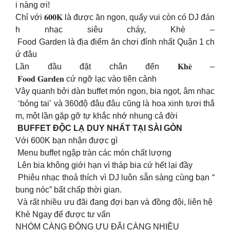
i nàng ơi!
Chỉ với 𝟔𝟎𝟎𝐊 là được ăn ngon, quẩy vui còn có DJ đán
h nhạc siêu cháy, Khè –
Food Garden là địa điểm ăn chơi đỉnh nhất Quận 1 ch
ứ đâu
Lần đầu đặt chân đến 𝐊𝐡𝐞̀ –
𝐅𝐨𝐨𝐝 𝐆𝐚𝐫𝐝𝐞𝐧 cứ ngỡ lạc vào tiên cảnh
Vây quanh bởi dàn buffet món ngon, bia ngọt, âm nhạc
‘bỏng tai’ và 360độ đâu đâu cũng là hoa xinh tươi thắ
m, một lần gặp gỡ tự khắc nhớ nhung cả đời
BUFFET ĐỘC LẠ DUY NHẤT TẠI SÀI GÒN
Với 600K bạn nhận được gì
Menu buffet ngập tràn các món chất lượng
Lên bia không giới hạn vì tháp bia cứ hết lại đầy
Phiêu nhạc thoả thích vì DJ luôn sẵn sàng cùng bạn “
bung nóc” bất chấp thời gian.
Và rất nhiều ưu đãi đang đợi bạn và đồng đội, liên hệ
Khè Ngay để được tư vấn
NHÓM CÀNG ĐÔNG ƯU ĐÃI CÀNG NHIỀU