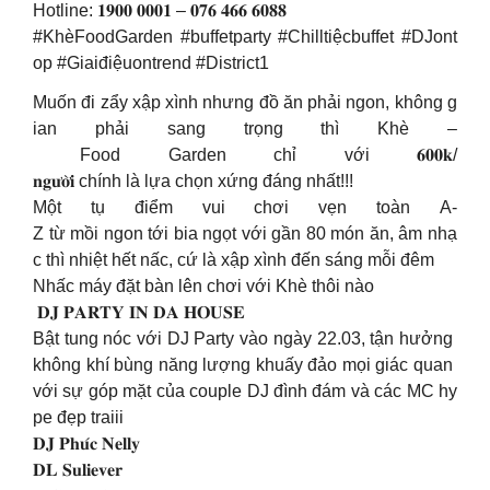
Hotline: 𝟏𝟗𝟎𝟎 𝟎𝟎𝟎𝟏 – 𝟎𝟕𝟔 𝟒𝟔𝟔 𝟔𝟎𝟖𝟖
#KhèFoodGarden #buffetparty #Chilltiệcbuffet #DJont
op #Giaiđiệuontrend #District1
Muốn đi zẩy xập xình nhưng đồ ăn phải ngon, không g
ian phải sang trọng thì Khè –
Food Garden chỉ với 𝟔𝟎𝟎𝐤/
𝐧𝐠𝐮̛𝐨̛̀𝐢 chính là lựa chọn xứng đáng nhất!!!
Một tụ điểm vui chơi vẹn toàn A-
Z từ mồi ngon tới bia ngọt với gần 80 món ăn, âm nhạ
c thì nhiệt hết nấc, cứ là xập xình đến sáng mỗi đêm
Nhấc máy đặt bàn lên chơi với Khè thôi nào
𝐃𝐉 𝐏𝐀𝐑𝐓𝐘 𝐈𝐍 𝐃𝐀 𝐇𝐎𝐔𝐒𝐄
Bật tung nóc với DJ Party vào ngày 22.03, tận hưởng
không khí bùng năng lượng khuấy đảo mọi giác quan
với sự góp mặt của couple DJ đình đám và các MC hy
pe đẹp traiii
𝐃𝐉 𝐏𝐡𝐮́𝐜 𝐍𝐞𝐥𝐥𝐲
𝐃𝐋 𝐒𝐮𝐥𝐢𝐞𝐯𝐞𝐫