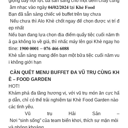
giọng đầy nội lực đã sẵn sàng cho một đêm cháy cùng
âm nhạc vào ngày 𝟎𝟒/𝟎𝟐/𝟐𝟎𝟐𝟒 tại 𝐊𝐡𝐞̀ 𝐅𝐨𝐨𝐝
Bạn đã sẵn sàng chiếc vé buffet trên tay chưa
Nếu chưa thì Alo Khè chốt ngay để chọn được vị trí đ
ẹp nhất
Nếu bạn đang lựa chọn địa điểm quẩy tiệc cuối năm th
ả ga không lo về giá, thì nhấc máy lên gọi Khè ngay ho
tline: 𝟏𝟗𝟎𝟎 𝟎𝟎𝟎𝟏 – 𝟎𝟕𝟔 𝟒𝟔𝟔 𝟔𝟎𝟖𝟖
Khè sẵn sàng mang đến bạn một bữa tiệc cuối năm vu
i không giới hạn
CÀN QUÉT MENU BUFFET ĐA VŨ TRỤ CÙNG KH
È – FOOD GARDEN
HOT!
Khám phá đa tầng hương vị, với vũ trụ món ăn cực hấ
p dẫn, chỉ có thể trải nghiệm tại Khè Food Garden nào
các tình yêu.
Vũ trụ Hải Sản –
Nơi “sinh sống” của team biển khơi, thích sự mặn mòi
và phóng khoáng.