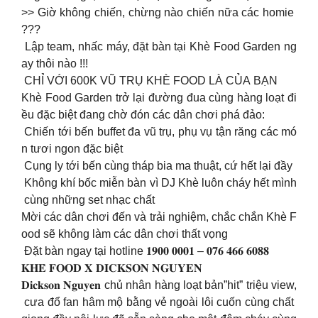
>> Giờ không chiến, chừng nào chiến nữa các homie
???
Lập team, nhấc máy, đặt bàn tại Khè Food Garden ng
ay thôi nào !!!
CHỈ VỚI 600K VŨ TRỤ KHÈ FOOD LÀ CỦA BẠN
Khè Food Garden trở lại đường đua cùng hàng loạt đi
ều đặc biệt đang chờ đón các dân chơi phá đảo:
Chiến tới bến buffet đa vũ trụ, phụ vụ tận răng các mó
n tươi ngon đặc biệt
Cụng ly tới bến cùng tháp bia ma thuật, cứ hết lại đầy
Không khí bốc miễn bàn vì DJ Khè luôn cháy hết mình
cùng những set nhạc chất
Mời các dân chơi đến và trải nghiệm, chắc chắn Khè F
ood sẽ không làm các dân chơi thất vọng
Đặt bàn ngay tại hotline 𝟏𝟗𝟎𝟎 𝟎𝟎𝟎𝟏 – 𝟎𝟕𝟔 𝟒𝟔𝟔 𝟔𝟎𝟖𝟖
𝐊𝐇𝐄̀ 𝐅𝐎𝐎𝐃 𝐗 𝐃𝐈𝐂𝐊𝐒𝐎𝐍 𝐍𝐆𝐔𝐘𝐄𝐍
𝐃𝐢𝐜𝐤𝐬𝐨𝐧 𝐍𝐠𝐮𝐲𝐞𝐧 chủ nhân hàng loạt bản”hit” triệu view,
cưa đổ fan hâm mộ bằng vẻ ngoài lôi cuốn cùng chất