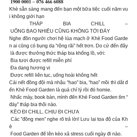
𝟏𝟗𝟎𝟎 𝟎𝟎𝟎𝟏 – 𝟎𝟕𝟔 𝟒𝟔𝟔 𝟔𝟎𝟖𝟖
Khè sẵn sàng mang đến bạn một bữa tiệc cuối năm vu
i không giới hạn
THÁP BIA CHILL –
UỐNG BAO NHIÊU CŨNG KHÔNG TỚI ĐÁY
Nghe đồn người chơi hệ lúa mạch ở Khè Food Garde
n ai cũng có bụng dạ “rộng rãi” hết trơn. Do cứ đến đây
là được thưởng thức tháp bia khổng lồ, với:
Bia tươi được refill miễn phí
Đa dạng hương vị
Được refill liên tục, uống hoài không hết
Cái nết đồng đội mà nhậu “hao” bia, “hao” mồi thì dắt đ
ến Khè Food Garden là quá chí lý rồi đó homie.
Nhấc máy, book bàn, mình đến Khè Food Garden tìm “
đáy” tháp bia thôi nào.
KÈO ĐI CHILL, CHỊU ĐI CHƯA
Các ”đồng men” nghe rõ trả lời! Lưu lại tọa độ của Kh
è –
Food Garden để lên kèo xả stress cuối ngày đi nào.