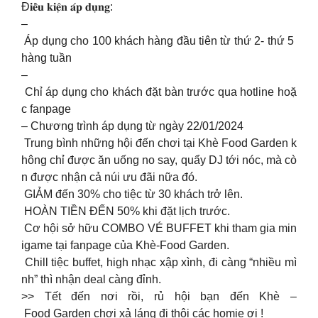
Đ𝐢𝐞̂̀𝐮 𝐤𝐢𝐞̣̂𝐧 𝐚́𝐩 𝐝𝐮̣𝐧𝐠:
–
Áp dụng cho 100 khách hàng đầu tiên từ thứ 2- thứ 5
hàng tuần
–
Chỉ áp dụng cho khách đặt bàn trước qua hotline hoặ
c fanpage
– Chương trình áp dụng từ ngày 22/01/2024
Trung bình những hội đến chơi tại Khè Food Garden k
hông chỉ được ăn uống no say, quẩy DJ tới nóc, mà cò
n được nhận cả núi ưu đãi nữa đó.
GIẢM đến 30% cho tiệc từ 30 khách trở lên.
HOÀN TIỀN ĐẾN 50% khi đặt lịch trước.
Cơ hội sở hữu COMBO VÉ BUFFET khi tham gia min
igame tại fanpage của Khè-Food Garden.
Chill tiệc buffet, high nhạc xập xình, đi càng “nhiều mì
nh” thì nhận deal càng đỉnh.
>> Tết đến nơi rồi, rủ hội bạn đến Khè –
Food Garden chơi xả láng đi thôi các homie ơi !