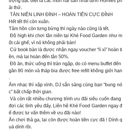
ượng đặc biệt là các món hải sản nhất định Homies ph
ải thử.
TÂN NIÊN LINH ĐÌNH – HOÀN TIỀN CỰC ĐỈNH
Hết tết thì còn xuân.
Tâm hồn còn tưng bừng thì ngày nào cũng là tết.
Độ high khi chơi tân niên tại Khè Food Garden như m
ột cái ghế, vì nó không phải bàn!
Cứ book bàn là được nhận ngay voucher “lì xì” hoàn ti
ền, mà lại hoàn đến tận 50%.
Đồ ăn, thức uống thì tràn ngập, do có menu buffet đến
gần 80 món và tháp bia được free refill không giới hạn
.
Âm nhạc thì xập xình, DJ sẵn sàng cùng bạn “bung nó
c” bất chấp thời gian.
Và còn rất nhiều chương trình ưu đãi siêu cuốn đang
đợi các tình yêu đấy. Liên hệ Khè Food Garden ngay đ
ể được tư vấn thêm về ưu đãi nào!
Ăn chơi thả ga, lại còn được hoàn tiền cực đã ! Dính q
uá dính rồi.