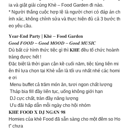
ia và giật giải cùng Khè – Food Garden đi nào.
* Người thắng cuộc hợp lệ là người chơi có đáp án ch
ính xác, không chỉnh sửa và thực hiện đủ cả 3 bước th
eo yêu cầu.
𝐘𝐞𝐚𝐫-𝐄𝐧𝐝 𝐏𝐚𝐫𝐭𝐲 | 𝐊𝐡𝐞̀ – 𝐅𝐨𝐨𝐝 𝐆𝐚𝐫𝐝𝐞𝐧
𝑮𝒐𝒐𝒅 𝑭𝑶𝑶𝑫 – 𝑮𝒐𝒐𝒅 𝑴𝑶𝑶𝑫 – 𝑮𝒐𝒐𝒅 𝑴𝑼𝑺𝑰𝑪
Dù bất cứ hình thức tiệc gì thì 𝐊𝐇𝐄̀ đều tổ chức hoành
tráng được hết !
Đặc biệt là thời gian cận kề cuối năm, tiệc tùng liên mi
ên thì lựa chọn tại Khè vẫn là tối ưu nhất nhé các homi
e ơi
Menu buffet cả trăm món ăn, tươi ngon chất lượng
Tháp bia fill đầy liên tục, uống không giới hạn
DJ cực chất, tràn đầy năng lượng
Ưu đãi hấp dẫn mỗi ngày cho hội nhóm
𝐊𝐇𝐄̀ 𝐅𝐎𝐎𝐃 𝐗 𝐃𝐉 𝐍𝐆𝐀̂𝐍 𝟗𝟖
Homies của khè Food đã sẵn sàng cho một đêm so Ho
t” chưa