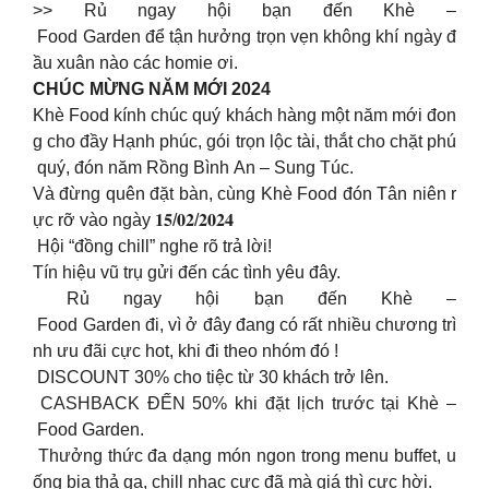
>> Rủ ngay hội bạn đến Khè –
Food Garden để tận hưởng trọn vẹn không khí ngày đ
ầu xuân nào các homie ơi.
CHÚC MỪNG NĂM MỚI 2024
Khè Food kính chúc quý khách hàng một năm mới đon
g cho đầy Hạnh phúc, gói trọn lộc tài, thắt cho chặt phú
quý, đón năm Rồng Bình An – Sung Túc.
Và đừng quên đặt bàn, cùng Khè Food đón Tân niên r
ực rỡ vào ngày 𝟏𝟓/𝟎𝟐/𝟐𝟎𝟐𝟒
Hội “đồng chill” nghe rõ trả lời!
Tín hiệu vũ trụ gửi đến các tình yêu đây.
Rủ ngay hội bạn đến Khè –
Food Garden đi, vì ở đây đang có rất nhiều chương trì
nh ưu đãi cực hot, khi đi theo nhóm đó !
DISCOUNT 30% cho tiệc từ 30 khách trở lên.
CASHBACK ĐẾN 50% khi đặt lịch trước tại Khè –
Food Garden.
Thưởng thức đa dạng món ngon trong menu buffet, u
ống bia thả ga, chill nhạc cực đã mà giá thì cực hời.