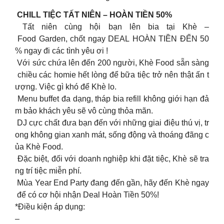
CHILL TIỆC TẤT NIÊN – HOÀN TIỀN 50%
Tất niên cùng hội bạn lên bia tại Khè –
Food Garden, chốt ngay DEAL HOÀN TIỀN ĐẾN 50
% ngay đi các tình yêu ơi !
Với sức chứa lên đến 200 người, Khè Food sẵn sàng
chiều các homie hết lòng để bữa tiệc trở nên thật ấn t
ượng. Việc gì khó để Khè lo.
Menu buffet đa dạng, tháp bia refill không giới hạn đả
m bảo khách yêu sẽ vô cùng thỏa mãn.
DJ cực chất đưa bạn đến với những giai điệu thú vị, tr
ong không gian xanh mát, sống động và thoáng đãng c
ủa Khè Food.
Đặc biệt, đối với doanh nghiệp khi đặt tiệc, Khè sẽ tra
ng trí tiệc miễn phí.
Mùa Year End Party đang đến gần, hãy đến Khè ngay
để có cơ hội nhận Deal Hoàn Tiền 50%!
*Điều kiện áp dụng:
–