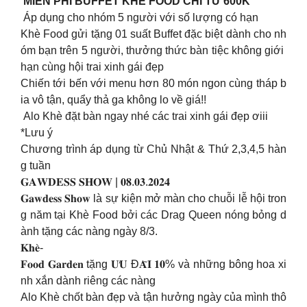
MIỄN PHÍ BUFFET KHÈ FOOD CHỈ TỪ 600K
Áp dụng cho nhóm 5 người với số lượng có hạn
Khè Food gửi tặng 01 suất Buffet đặc biệt dành cho nh
óm bạn trên 5 người, thưởng thức bàn tiệc không giới
hạn cùng hội trai xinh gái đẹp
Chiến tới bến với menu hơn 80 món ngon cùng tháp b
ia vô tận, quẩy thả ga không lo về giá!!
Alo Khè đặt bàn ngay nhé các trai xinh gái đẹp ơiii
*Lưu ý
Chương trình áp dụng từ Chủ Nhật & Thứ 2,3,4,5 hàn
g tuần
𝐆𝐀𝐖𝐃𝐄𝐒𝐒 𝐒𝐇𝐎𝐖 | 𝟎𝟖.𝟎𝟑.𝟐𝟎𝟐𝟒
𝐆𝐚𝐰𝐝𝐞𝐬𝐬 𝐒𝐡𝐨𝐰 là sự kiện mở màn cho chuỗi lễ hội tron
g năm tại Khè Food bởi các Drag Queen nóng bỏng d
ành tặng các nàng ngày 8/3.
𝐊𝐡𝐞̀-
𝐅𝐨𝐨𝐝 𝐆𝐚𝐫𝐝𝐞𝐧 tặng 𝐔̛𝐔 Đ𝐀̃𝐈 𝟏𝟎% và những bông hoa xi
nh xắn dành riêng các nàng
Alo Khè chốt bàn đẹp và tận hưởng ngày của mình thô