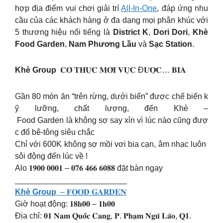
hợp địa điểm vui chơi giải trí
All-In-One
, đáp ứng nhu
cầu của các khách hàng ở đa dạng mọi phân khúc với
5 thương hiệu nổi tiếng là
District K
,
Dori Dori
,
Khè
Food Garden
,
Nam Phương Lầu
và
Sạc Station
.
Khè Group
𝐂𝐎́ 𝐓𝐇𝐔̛̣𝐂 𝐌𝐎̛́𝐈 𝐕𝐔̛̣𝐂 Đ𝐔̛𝐎̛̣𝐂… 𝐁𝐈𝐀
Gần 80 món ăn “trên rừng, dưới biển” được chế biến k
ỹ lưỡng, chất lượng, đến Khè –
Food Garden là không sợ say xỉn vì lúc nào cũng đượ
c đổ bê-tông siêu chắc
Chỉ với 600K không sợ mồi vơi bia cạn, âm nhạc luôn
sôi động đến lúc về !
Alo 𝟏𝟗𝟎𝟎 𝟎𝟎𝟎𝟏 – 𝟎𝟕𝟔 𝟒𝟔𝟔 𝟔𝟎𝟖𝟖 đặt bàn ngay
_________________________
Khè Group
– 𝐅𝐎𝐎𝐃 𝐆𝐀𝐑𝐃𝐄𝐍
Giờ hoạt động: 𝟏𝟖𝐡𝟎𝟎 – 𝟏𝐡𝟎𝟎
Địa chỉ: 𝟎𝟏 𝐍𝐚𝐦 𝐐𝐮𝐨̂́𝐜 𝐂𝐚𝐧𝐠, 𝐏. 𝐏𝐡𝐚̣𝐦 𝐍𝐠𝐮̃ 𝐋𝐚̃𝐨, 𝐐𝟏.