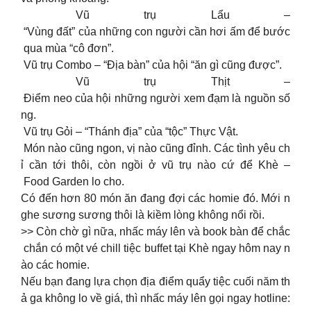
Vũ trụ Lẩu –
“Vùng đất” của những con người cần hơi ấm để bước
qua mùa “cô đơn”.
Vũ trụ Combo – “Địa bàn” của hội “ăn gì cũng được”.
Vũ trụ Thịt –
Điểm neo của hội những người xem đạm là nguồn số
ng.
Vũ trụ Gỏi – “Thánh địa” của “tộc” Thực Vật.
Món nào cũng ngon, vị nào cũng đỉnh. Các tình yêu ch
ỉ cần tới thôi, còn ngồi ở vũ trụ nào cứ để Khè –
Food Garden lo cho.
Có đến hơn 80 món ăn đang đợi các homie đó. Mới n
ghe sương sương thôi là kiềm lòng không nổi rồi.
>> Còn chờ gì nữa, nhấc máy lên và book bàn để chắc
chắn có một vé chill tiệc buffet tại Khè ngay hôm nay n
ào các homie.
Nếu bạn đang lựa chọn địa điểm quẩy tiệc cuối năm th
ả ga không lo về giá, thì nhấc máy lên gọi ngay hotline: