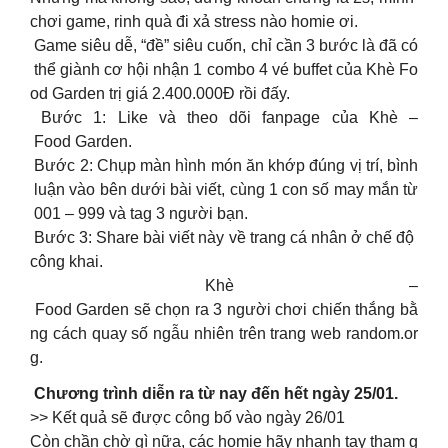
chơi game, rinh quà đi xả stress nào homie ơi.
Game siêu dễ, “đề” siêu cuốn, chỉ cần 3 bước là đã có
thể giành cơ hội nhận 1 combo 4 vé buffet của Khè Fo
od Garden trị giá 2.400.000Đ rồi đấy.
Bước 1: Like và theo dõi fanpage của Khè –
Food Garden.
Bước 2: Chụp màn hình món ăn khớp đúng vị trí, bình
luận vào bên dưới bài viết, cùng 1 con số may mắn từ
001 – 999 và tag 3 người bạn.
Bước 3: Share bài viết này về trang cá nhân ở chế độ
công khai.
Khè –
Food Garden sẽ chọn ra 3 người chơi chiến thắng bằ
ng cách quay số ngẫu nhiên trên trang web random.or
g.
Chương trình diễn ra từ nay đến hết ngày 25/01.
>> Kết quả sẽ được công bố vào ngày 26/01
Còn chần chờ gì nữa, các homie hãy nhanh tay tham g