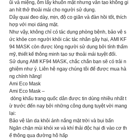
ũi và miệng, ôm lấy khuôn mặt nhưng vẫn tạo không gi
an hít thở thoải mái cho người sử dụng.
Dây quai đeo dày, mịn, độ co giãn và đàn hồi tốt, thích
hợp với mọi dáng mặt.
Như vậy, không chỉ có tác dụng phòng bệnh, bảo vệ s
ức khỏe con người khỏi các tác nhân gây hại, AMI KF
94 MASK còn được lòng người sử dụng bởi tính thẩm
mỹ, thiết kế thông minh tạo sự thoải mái tuyệt đối.
Sử dụng AMI KF94 MASK, chắc chắn bạn sẽ có trải n
ghiệm như ý. Liên hệ ngay chúng tôi để được mua hà
ng chính hãng!
Ami Eco Mask
Ami Eco Mask –
dòng khẩu trang quốc dân được tin dùng nhiều nhất t
ừ trước đến nay bởi những công dụng tuyệt vời mang
lại:
Bảo vệ làn da khỏi ánh nắng mặt trời và bụi bẩn
Ngăn chặn mùi khói xe và khí thải độc hại đi vào cơ th
ể thông qua đường hô hấp