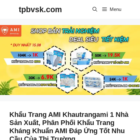
Skip
tpbvsk.com
to
Menu
content
Khẩu Trang AMI Khautrangami 1 Nhà
Sản Xuất, Phân Phối Khẩu Trang
Kháng Khuẩn AMI Đáp Ứng Tốt Nhu
Cầu Của Thị Trường