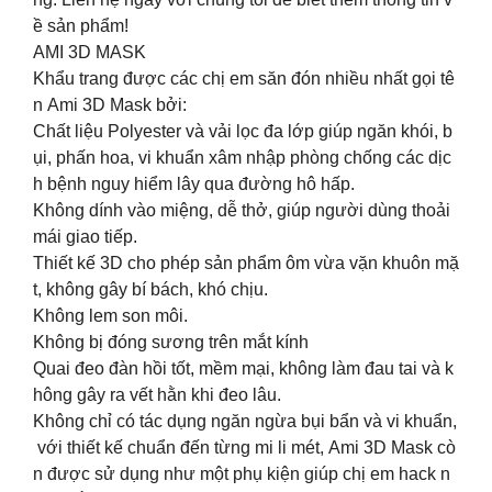
ề sản phẩm!
AMI 3D MASK
Khẩu trang được các chị em săn đón nhiều nhất gọi tê
n Ami 3D Mask bởi:
Chất liệu Polyester và vải lọc đa lớp giúp ngăn khói, b
ụi, phấn hoa, vi khuẩn xâm nhập phòng chống các dịc
h bệnh nguy hiểm lây qua đường hô hấp.
Không dính vào miệng, dễ thở, giúp người dùng thoải
mái giao tiếp.
Thiết kế 3D cho phép sản phẩm ôm vừa vặn khuôn mặ
t, không gây bí bách, khó chịu.
Không lem son môi.
Không bị đóng sương trên mắt kính
Quai đeo đàn hồi tốt, mềm mại, không làm đau tai và k
hông gây ra vết hằn khi đeo lâu.
Không chỉ có tác dụng ngăn ngừa bụi bẩn và vi khuẩn,
với thiết kế chuẩn đến từng mi li mét, Ami 3D Mask cò
n được sử dụng như một phụ kiện giúp chị em hack n