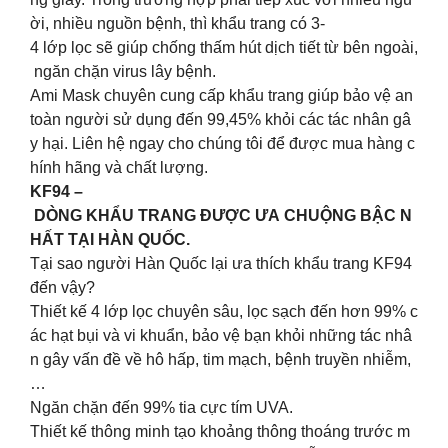
ời, nhiều nguồn bệnh, thì khẩu trang có 3-
4 lớp lọc sẽ giúp chống thấm hút dịch tiết từ bên ngoài,
ngăn chặn virus lây bệnh.
Ami Mask chuyên cung cấp khẩu trang giúp bảo vệ an
toàn người sử dụng đến 99,45% khỏi các tác nhân gâ
y hại. Liên hệ ngay cho chúng tôi để được mua hàng c
hính hãng và chất lượng.
KF94 –
DÒNG KHẨU TRANG ĐƯỢC ƯA CHUỘNG BẬC N
HẤT TẠI HÀN QUỐC.
Tại sao người Hàn Quốc lại ưa thích khẩu trang KF94
đến vậy?
Thiết kế 4 lớp lọc chuyên sâu, lọc sạch đến hơn 99% c
ác hạt bụi và vi khuẩn, bảo vệ bạn khỏi những tác nhâ
n gây vấn đề về hô hấp, tim mạch, bệnh truyền nhiễm,
…
Ngăn chặn đến 99% tia cực tím UVA.
Thiết kế thông minh tạo khoảng thông thoáng trước m