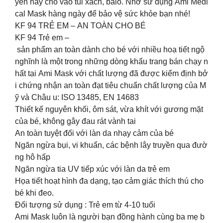
yển hay cho vào túi xách, balo. Nhớ sử dụng Ami Medi
cal Mask hàng ngày để bảo vệ sức khỏe bạn nhé!
KF 94 TRẺ EM – AN TOÀN CHO BÉ
KF 94 Trẻ em –
sản phẩm an toàn dành cho bé với nhiều hoạ tiết ngộ
nghĩnh là một trong những dòng khẩu trang bán chạy n
hất tại Ami Mask với chất lượng đã được kiểm định bở
i chứng nhận an toàn đạt tiêu chuẩn chất lượng của M
ỹ và Châu u: ISO 13485, EN 14683
Thiết kế nguyên khối, ôm sát, vừa khít với gương mặt
của bé, không gây đau rát vành tai
An toàn tuyệt đối với làn da nhạy cảm của bé
Ngăn ngừa bụi, vi khuẩn, các bệnh lây truyền qua đườ
ng hô hấp
Ngăn ngừa tia UV tiếp xúc với làn da trẻ em
Họa tiết hoạt hình đa dạng, tạo cảm giác thích thú cho
bé khi đeo.
Đối tượng sử dụng : Trẻ em từ 4-10 tuổi
Ami Mask luôn là người bạn đồng hành cùng ba mẹ b