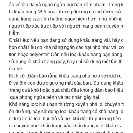
ảo vệ làn da và ngăn ngừa bụi bẩn xâm phạm. Trong k
hi khẩu trang N95 hoặc tương đương có thể được sử
dụng trong các tình huống nguy hiểm hơn, như những
người tiếp xúc trực tiếp với người mang bệnh truyền n
hiễm.
Chất liệu: Nếu bạn đang sử dụng khẩu trang vải, hãy c
họn chất liệu có khả năng ngăn các hạt nhỏ như vải co
tton hoặc polyester. Còn nếu loại khẩu trang bạn đang
sử dụng là khẩu trang giấy, hãy chỉ sử dụng một lần th
ôi nhé.
Kích cỡ: Đảm bảo rằng khẩu trang phù hợp với kích c
ỡ và ôm trọn được gương mặt của bạn. Sử dụng khẩu
trang quá khổ hoặc quá chật đều không đảm bảo hiệu
quả phòng ngừa bệnh và tác nhân gây hại.
Khả năng lọc: Nếu bạn thường xuyên phải di chuyển tr
ên đường, hãy sử dụng loại khẩu trang có khả năng lọ
c được các loại bụi thô và hơi khí độc từ phương tiện
di chuyển như khẩu trang vải, khẩu trang y tế, khẩu tra
ng giấy. Trong trường hợp phải tiếp xúc với nhiều ngư