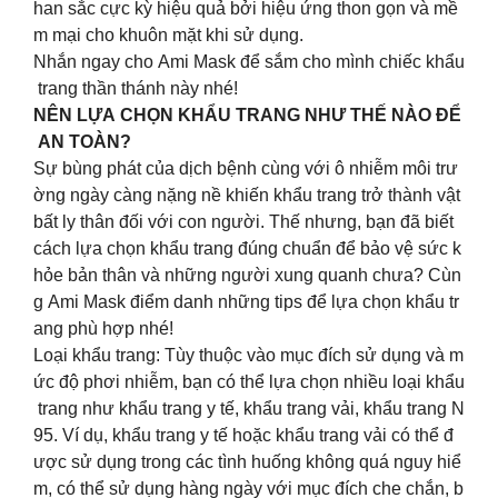
han sắc cực kỳ hiệu quả bởi hiệu ứng thon gọn và mề
m mại cho khuôn mặt khi sử dụng.
Nhắn ngay cho Ami Mask để sắm cho mình chiếc khẩu
trang thần thánh này nhé!
NÊN LỰA CHỌN KHẨU TRANG NHƯ THẾ NÀO ĐỂ
AN TOÀN?
Sự bùng phát của dịch bệnh cùng với ô nhiễm môi trư
ờng ngày càng nặng nề khiến khẩu trang trở thành vật
bất ly thân đối với con người. Thế nhưng, bạn đã biết
cách lựa chọn khẩu trang đúng chuẩn để bảo vệ sức k
hỏe bản thân và những người xung quanh chưa? Cùn
g Ami Mask điểm danh những tips để lựa chọn khẩu tr
ang phù hợp nhé!
Loại khẩu trang: Tùy thuộc vào mục đích sử dụng và m
ức độ phơi nhiễm, bạn có thể lựa chọn nhiều loại khẩu
trang như khẩu trang y tế, khẩu trang vải, khẩu trang N
95. Ví dụ, khẩu trang y tế hoặc khẩu trang vải có thể đ
ược sử dụng trong các tình huống không quá nguy hiể
m, có thể sử dụng hàng ngày với mục đích che chắn, b