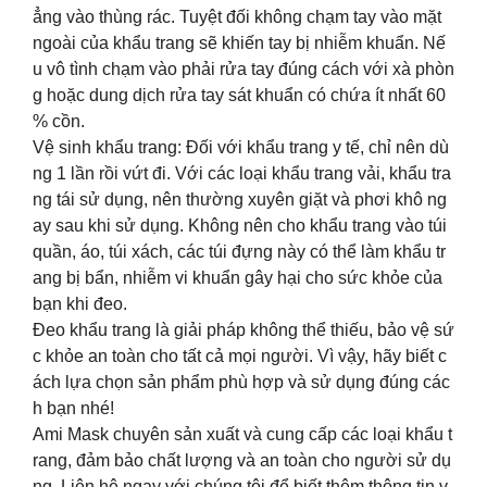
ẳng vào thùng rác. Tuyệt đối không chạm tay vào mặt
ngoài của khẩu trang sẽ khiến tay bị nhiễm khuẩn. Nế
u vô tình chạm vào phải rửa tay đúng cách với xà phòn
g hoặc dung dịch rửa tay sát khuẩn có chứa ít nhất 60
% cồn.
Vệ sinh khẩu trang: Đối với khẩu trang y tế, chỉ nên dù
ng 1 lần rồi vứt đi. Với các loại khẩu trang vải, khẩu tra
ng tái sử dụng, nên thường xuyên giặt và phơi khô ng
ay sau khi sử dụng. Không nên cho khẩu trang vào túi
quần, áo, túi xách, các túi đựng này có thể làm khẩu tr
ang bị bẩn, nhiễm vi khuẩn gây hại cho sức khỏe của
bạn khi đeo.
Đeo khẩu trang là giải pháp không thể thiếu, bảo vệ sứ
c khỏe an toàn cho tất cả mọi người. Vì vậy, hãy biết c
ách lựa chọn sản phẩm phù hợp và sử dụng đúng các
h bạn nhé!
Ami Mask chuyên sản xuất và cung cấp các loại khẩu t
rang, đảm bảo chất lượng và an toàn cho người sử dụ
ng. Liên hệ ngay với chúng tôi để biết thêm thông tin v