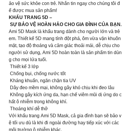
ảo vệ sức khỏe con trẻ. Nhắn tin ngay cho chúng tôi đ
ể được mua sản phẩm!
KHẨU TRANG 5D –
SỰ BẢO VỆ HOÀN HẢO CHO GIA ĐÌNH CỦA BẠN.
Ami 5D Mask là khẩu trang dành cho người lớn và trẻ
em. Thiết kế 5D mang tính đột phá, ôm vừa vặn khuôn
mặt, tạo độ thoáng và cảm giác thoải mái, dễ chịu cho
người sử dụng, Ami 5D hoàn toàn là sản phẩm tin dùn
g cho mọi lứa tuổi.
Thiết kế 3 lớp
Chống bụi, chống nước tốt
Kháng khuẩn, ngăn chặn tia UV
Dây đeo mềm mại, không gây khó chịu khi đeo lâu
Không gây kích ứng da, hạn chế viêm mũi dị ứng do c
hất ô nhiễm trong không khí.
Thoáng khí dễ thở
Với khẩu trang Ami 5D Mask, cả gia đình bạn sẽ bảo v
ệ tối ưu dù là khi đi ngoài đường hay tiếp xúc với các
môi trường ô nhiễm khác.