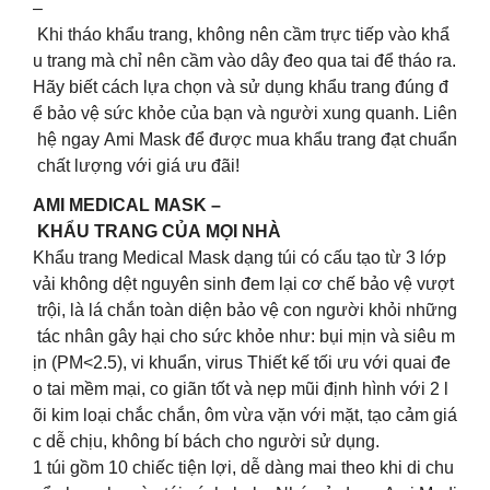
–
Khi tháo khẩu trang, không nên cầm trực tiếp vào khẩ
u trang mà chỉ nên cầm vào dây đeo qua tai để tháo ra.
Hãy biết cách lựa chọn và sử dụng khẩu trang đúng đ
ể bảo vệ sức khỏe của bạn và người xung quanh. Liên
hệ ngay Ami Mask để được mua khẩu trang đạt chuẩn
chất lượng với giá ưu đãi!
AMI MEDICAL MASK –
KHẨU TRANG CỦA MỌI NHÀ
Khẩu trang Medical Mask dạng túi có cấu tạo từ 3 lớp
vải không dệt nguyên sinh đem lại cơ chế bảo vệ vượt
trội, là lá chắn toàn diện bảo vệ con người khỏi những
tác nhân gây hại cho sức khỏe như: bụi mịn và siêu m
ịn (PM<2.5), vi khuẩn, virus Thiết kế tối ưu với quai đe
o tai mềm mại, co giãn tốt và nẹp mũi định hình với 2 l
õi kim loại chắc chắn, ôm vừa vặn với mặt, tạo cảm giá
c dễ chịu, không bí bách cho người sử dụng.
1 túi gồm 10 chiếc tiện lợi, dễ dàng mai theo khi di chu