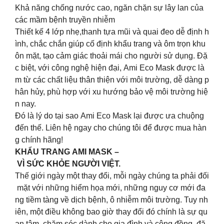
Khả năng chống nước cao, ngăn chặn sự lây lan của
các mầm bệnh truyền nhiễm
Thiết kế 4 lớp nhẹ,thanh tựa mũi và quai đeo dễ định h
ình, chắc chắn giúp cố định khẩu trang và ôm trọn khu
ôn mặt, tạo cảm giác thoải mái cho người sử dụng. Đặ
c biệt, với công nghệ hiện đại, Ami Eco Mask được là
m từ các chất liệu thân thiện với môi trường, dễ dàng p
hân hủy, phù hợp với xu hướng bảo vệ môi trường hiệ
n nay.
Đó là lý do tại sao Ami Eco Mask lại được ưa chuộng
đến thế. Liên hệ ngay cho chúng tôi để được mua hàn
g chính hãng!
KHẨU TRANG AMI MASK –
VÌ SỨC KHỎE NGƯỜI VIỆT.
Thế giới ngày một thay đổi, mỗi ngày chúng ta phải đối
mặt với những hiểm họa mới, những nguy cơ mới đa
ng tiềm tàng về dịch bệnh, ô nhiễm môi trường. Tuy nh
iên, một điều không bao giờ thay đổi đó chính là sự qu
an tâm, chăm sóc dành cho gia đình và cộng đồng, đặ