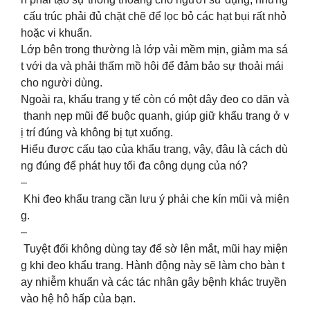
cấu trúc phải đủ chặt chẽ để lọc bỏ các hạt bụi rất nhỏ
hoặc vi khuẩn.
Lớp bên trong thường là lớp vải mềm mịn, giảm ma sá
t với da và phải thấm mồ hôi để đảm bảo sự thoải mái
cho người dùng.
Ngoài ra, khẩu trang y tế còn có một dây đeo co dãn và
thanh nẹp mũi để buộc quanh, giúp giữ khẩu trang ở v
ị trí đúng và không bị tụt xuống.
Hiểu được cấu tạo của khẩu trang, vậy, đâu là cách dù
ng đúng để phát huy tối đa công dụng của nó?
–
Khi đeo khẩu trang cần lưu ý phải che kín mũi và miện
g.
–
Tuyệt đối không dùng tay để sờ lên mắt, mũi hay miện
g khi đeo khẩu trang. Hành động này sẽ làm cho bàn t
ay nhiễm khuẩn và các tác nhân gây bệnh khác truyền
vào hệ hô hấp của bạn.