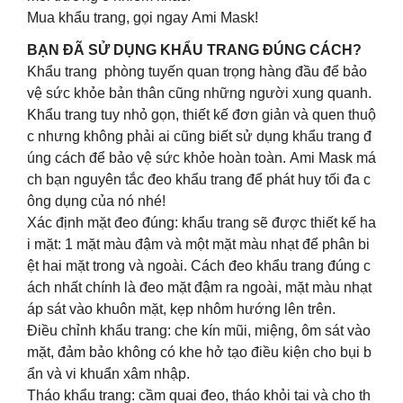
Mua khẩu trang, gọi ngay Ami Mask!
BẠN ĐÃ SỬ DỤNG KHẨU TRANG ĐÚNG CÁCH?
Khẩu trang phòng tuyến quan trọng hàng đầu để bảo
vệ sức khỏe bản thân cũng những người xung quanh.
Khẩu trang tuy nhỏ gọn, thiết kế đơn giản và quen thuộ
c nhưng không phải ai cũng biết sử dụng khẩu trang đ
úng cách để bảo vệ sức khỏe hoàn toàn. Ami Mask má
ch bạn nguyên tắc đeo khẩu trang để phát huy tối đa c
ông dụng của nó nhé!
Xác định mặt đeo đúng: khẩu trang sẽ được thiết kế ha
i mặt: 1 mặt màu đậm và một mặt màu nhạt để phân bi
ệt hai mặt trong và ngoài. Cách đeo khẩu trang đúng c
ách nhất chính là đeo mặt đậm ra ngoài, mặt màu nhạt
áp sát vào khuôn mặt, kẹp nhôm hướng lên trên.
Điều chỉnh khẩu trang: che kín mũi, miệng, ôm sát vào
mặt, đảm bảo không có khe hở tạo điều kiện cho bụi b
ẩn và vi khuẩn xâm nhập.
Tháo khẩu trang: cầm quai đeo, tháo khỏi tai và cho th