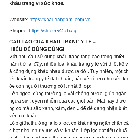
khẩu trang vì sức khỏe.
Website:
https://khautrangami.com.vn
Shopee:
https://shp.ee/45chxjq
CẤU TẠO CỦA KHẨU TRANG Y TẾ –
HIỂU ĐỂ DÙNG ĐÚNG!
Với nhu cầu sử dụng khẩu trang tăng cao trong nhiều
năm trở lại đây, nhiều loại khẩu trang y tế với thiết kế v
à công dụng khác nhau được ra đời. Tuy nhiên, một ch
iếc khẩu trang y tế đạt chuẩn, bảo vệ tối ưu cho sức kh
ỏe con người thường có ít nhất 3 lớp:
Lớp ngoài cùng thường là vải chống nước, giúp ngăn
ngừa sự truyền nhiễm của các giọt bắn. Mặt này thườ
ng có màu sắc xanh, xám, đen,.. để dễ dàng nhận biết
với mặt khác.
Lớp giữa thường là lớp lọc, có khả năng ngăn chặn cá
c hạt nhỏ, như virus và vi khuẩn. Lớp lọc đạt tiêu chuẩ
n phải tạo sự thông thoáng cho người sử dụng, nhưng