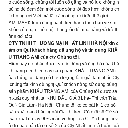
o cuộc sống, chúng tôi luôn cố gắng và nỗ lực không n
gừng để đem đến một cuộc sống tốt đẹp hơn không ch
ỉ cho người Việt mà tất cả mọi người trên thế giới.
AMI MASK luôn đồng hành trên hành trình bảo vệ sức
khỏe của bạn. Liên hệ chúng tôi để mua hàng và trở th
ành đối tác!
CTY TNHH THƯƠNG MẠI NHẤT LINH HÀ NỘI xin c
ảm ơn Quí khách hàng đã ủng hộ và tin dùng KHẨ
U TRANG AMI của cty Chúng tôi.
Hiện nay do nhận được sự tin dùng và ủng hộ của khá
ch hàng nên hiện nay sản phẩm KHẨU TRANG AMI c
ủa chúng tôi đang có hiện tượng làm giả, làm nhái. Cty
chúng tôi kính đề nghị Quí khách hàng sử dụng đúng
sản phẩm KHẨU TRANG AMI của Chúng tôi được sả
n xuất duy nhất tại KHU ĐẤU GIÁ 31 ha- Thị trấn Trâu
Quì- Gia Lâm- Hà Nội . Chúng tôi ko có bất kì 1 cơ sở
sản xuất nào khác ngoài địa chỉ trên. Có một số Cở sở
sản xuất đã lấy 90% mẫu vỏ hộp của CTY chúng tôi v
à đi chào bán là cơ sở 2 của Cty Nhất Linh là hoàn toà