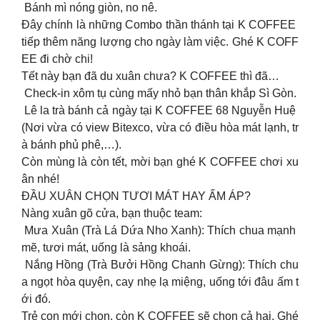
Bánh mì nóng giòn, no nê.
Đây chính là những Combo thần thánh tại K COFFEE
tiếp thêm năng lượng cho ngày làm việc. Ghé K COFF
EE đi chờ chi!
Tết này bạn đã du xuân chưa? K COFFEE thì đã…
Check-in xôm tụ cùng mấy nhỏ bạn thân khắp Sì Gòn.
Lê la trà bánh cả ngày tại K COFFEE 68 Nguyễn Huệ
(Nơi vừa có view Bitexco, vừa có điều hòa mát lạnh, tr
à bánh phủ phê,…).
Còn mùng là còn tết, mời bạn ghé K COFFEE chơi xu
ân nhé!
ĐẦU XUÂN CHỌN TƯƠI MÁT HAY ẤM ÁP?
Nàng xuân gõ cửa, bạn thuộc team:
Mưa Xuân (Trà Lá Dứa Nho Xanh): Thích chua mạnh
mẽ, tươi mát, uống là sảng khoái.
Nắng Hồng (Trà Bưởi Hồng Chanh Gừng): Thích chu
a ngọt hòa quyện, cay nhẹ lạ miệng, uống tới đâu ấm t
ới đó.
Trẻ con mới chọn, còn K COFFEE sẽ chọn cả hai. Ghé