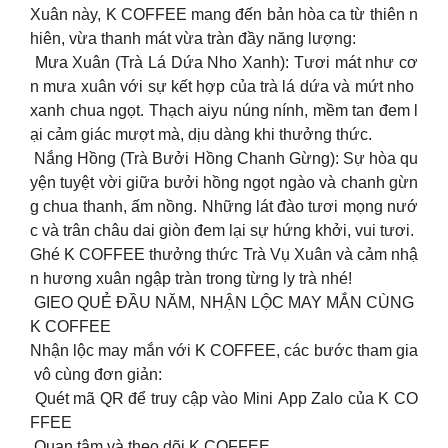
Xuân này, K COFFEE mang đến bản hòa ca từ thiên n
hiên, vừa thanh mát vừa tràn đầy năng lượng:
Mưa Xuân (Trà Lá Dứa Nho Xanh): Tươi mát như cơ
n mưa xuân với sự kết hợp của trà lá dứa và mứt nho
xanh chua ngọt. Thạch aiyu núng nính, mềm tan đem l
ại cảm giác mượt mà, dịu dàng khi thưởng thức.
Nắng Hồng (Trà Bưởi Hồng Chanh Gừng): Sự hòa qu
yện tuyệt vời giữa bưởi hồng ngọt ngào và chanh gừn
g chua thanh, ấm nồng. Những lát đào tươi mọng nướ
c và trân châu dai giòn đem lại sự hứng khởi, vui tươi.
Ghé K COFFEE thưởng thức Trà Vụ Xuân và cảm nhậ
n hương xuân ngập tràn trong từng ly trà nhé!
GIEO QUẺ ĐẦU NĂM, NHẬN LỘC MAY MẮN CÙNG
K COFFEE
Nhận lộc may mắn với K COFFEE, các bước tham gia
vô cùng đơn giản:
Quét mã QR để truy cập vào Mini App Zalo của K CO
FFEE
Quan tâm và theo dõi K COFFEE