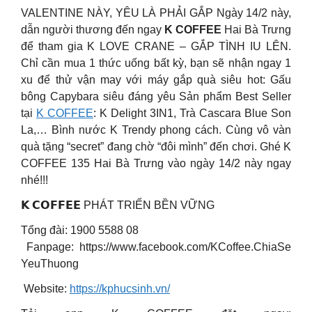
VALENTINE NÀY, YÊU LÀ PHẢI GẮP Ngày 14/2 này,
dẫn người thương đến ngay
K COFFEE
Hai Bà Trưng
để tham gia K LOVE CRANE – GẮP TÌNH IU LÊN.
Chỉ cần mua 1 thức uống bất kỳ, bạn sẽ nhận ngay 1
xu để thử vận may với máy gắp quà siêu hot: Gấu
bông Capybara siêu đáng yêu Sản phẩm Best Seller
tại
K COFFEE
: K Delight 3IN1, Trà Cascara Blue Son
La,… Bình nước K Trendy phong cách. Cùng vô vàn
quà tặng “secret” đang chờ “đôi mình” đến chơi. Ghé K
COFFEE 135 Hai Bà Trưng vào ngày 14/2 này ngay
nhé!!!
𝗞 𝗖𝗢𝗙𝗙𝗘𝗘 PHÁT TRIỂN BỀN VỮNG
Tổng đài: 1900 5588 08
Fanpage: https://www.facebook.com/KCoffee.ChiaSe
YeuThuong
Website:
https://kphucsinh.vn/