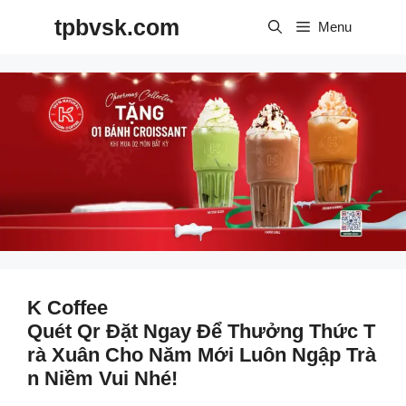
Skip
tpbvsk.com
to
Menu
content
K Coffee
Quét Qr Đặt Ngay Để Thưởng Thức T
Rà Xuân Cho Năm Mới Luôn Ngập Trà
N Niềm Vui Nhé!