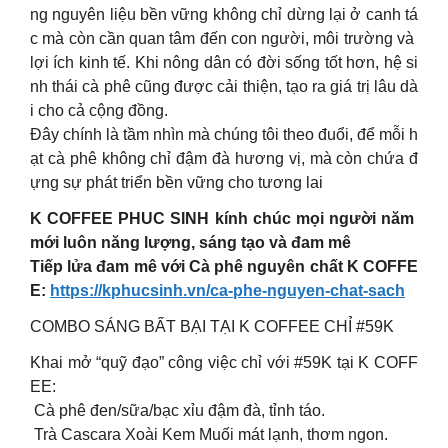
ng nguyên liệu bền vững không chỉ dừng lại ở canh tá
c mà còn cần quan tâm đến con người, môi trường và
lợi ích kinh tế. Khi nông dân có đời sống tốt hơn, hệ si
nh thái cà phê cũng được cải thiện, tạo ra giá trị lâu dà
i cho cả cộng đồng.
Đây chính là tầm nhìn mà chúng tôi theo đuổi, để mỗi h
ạt cà phê không chỉ đậm đà hương vị, mà còn chứa đ
ựng sự phát triển bền vững cho tương lai
K COFFEE PHUC SINH kính chúc mọi người năm
mới luôn năng lượng, sáng tạo và đam mê
Tiếp lửa đam mê với Cà phê nguyên chất K COFFE
E:
https://kphucsinh.vn/ca-phe-nguyen-chat-sach
COMBO SÁNG BẤT BẠI TẠI K COFFEE CHỈ #59K
Khai mở “quỹ đạo” công việc chỉ với #59K tại K COFF
EE:
Cà phê đen/sữa/bạc xỉu đậm đà, tỉnh táo.
Trà Cascara Xoài Kem Muối mát lạnh, thơm ngon.