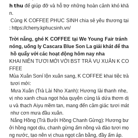
𝗵 𝘁𝗵𝘂 để giúp đỡ và hỗ trợ những hoàn cảnh khó khă
n.
Cùng K COFFEE PHUC SINH chia sẻ yêu thương tại
: https://cherry.kphucsinh.vn/
Trời nắng, ghé K COFFEE tại We Young Fair tránh
nóng, uống ly Cascara Blue Son La giải khát để tha
hồ quẩy với các hoạt động hôm nay nha
KHAI NIÊN TƯƠI MỚI VỚI BST TRÀ VỤ XUÂN K CO
FFEE
Mùa Xuân Soní lộn xuân sang, K COFFEE khai tiệc trà
tươi mới:
Mưa Xuân (Trà Lài Nho Xanh): Hương lài thanh nhẹ,
vị nho xanh chua ngọt hòa quyện cùng lá dứa thơm dị
u và thạch Aiyu mềm tan, mang đến cảm giác tươi mát
như cơn mưa đầu xuân.
Nắng Hồng (Trà Bưởi Hồng Chanh Gừng): Hương bư
ởi hồng ngọt dịu, chanh gừng ấm nồng và đào tươi mọ
ng nước, tạo nên vị chua ngọt cân bằng, đầy ấm áp.