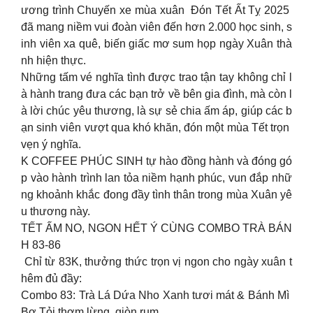
ương trình Chuyến xe mùa xuân Đón Tết Ất Tỵ 2025
đã mang niềm vui đoàn viên đến hơn 2.000 học sinh, s
inh viên xa quê, biến giấc mơ sum họp ngày Xuân thà
nh hiện thực.
Những tấm vé nghĩa tình được trao tận tay không chỉ l
à hành trang đưa các bạn trở về bên gia đình, mà còn l
à lời chúc yêu thương, là sự sẻ chia ấm áp, giúp các b
ạn sinh viên vượt qua khó khăn, đón một mùa Tết trọn
vẹn ý nghĩa.
K COFFEE PHÚC SINH tự hào đồng hành và đóng gó
p vào hành trình lan tỏa niềm hạnh phúc, vun đắp nhữ
ng khoảnh khắc đong đầy tình thân trong mùa Xuân yê
u thương này.
TẾT ẤM NO, NGON HẾT Ý CÙNG COMBO TRÀ BÁN
H 83-86
Chỉ từ 83K, thưởng thức trọn vị ngon cho ngày xuân t
hêm đủ đầy:
Combo 83: Trà Lá Dứa Nho Xanh tươi mát & Bánh Mì
Bơ Tỏi thơm lừng, giòn rụm.