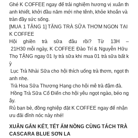
Ghé K COFFEE ngay để trải nghiệm hương vị xuân th
anh khiết, khởi đầu năm mới nhẹ tênh, khỏe khoắn và
tràn đầy sức sống.
[MUA 1 TẶNG 1] TẶNG TRÀ SỮA THƠM NGON TẠI
K COFFEE
Hội ghiền trà sữa đâu rồi? Từ 13H –
21H30 mỗi ngày, K COFFEE Đào Trí & Nguyễn Hữu
Thọ TẶNG ngay 01 ly trà sữa khi mua 01 trà sữa bất k
ỳ
Lục Trà Nhài Sữa cho hội thích uống trà thơm, ngọt th
anh nhẹ.
Trà Hoa Sữa Thượng Hạng cho hội mê trà đậm đà.
Hồng Trà Sữa Cổ Điển cho hội yêu ngọt ngào, béo ng
ậy.
Rủ bạn bè, đồng nghiệp đặt K COFFEE ngay để nhận
ưu đãi đỉnh nóc này nhé!
XUÂN GẮN KẾT, TẾT ẤM NỒNG CÙNG TÁCH TRÀ
CASCARA BLUE SƠN LA