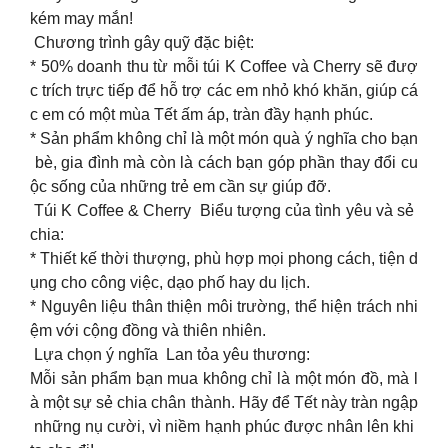
kém may mắn!
Chương trình gây quỹ đặc biệt:
* 50% doanh thu từ mỗi túi K Coffee và Cherry sẽ đượ
c trích trực tiếp để hỗ trợ các em nhỏ khó khăn, giúp cá
c em có một mùa Tết ấm áp, tràn đầy hạnh phúc.
* Sản phẩm không chỉ là một món quà ý nghĩa cho bạn
bè, gia đình mà còn là cách bạn góp phần thay đổi cu
ộc sống của những trẻ em cần sự giúp đỡ.
Túi K Coffee & Cherry Biểu tượng của tình yêu và sẻ
chia:
* Thiết kế thời thượng, phù hợp mọi phong cách, tiện d
ụng cho công việc, dạo phố hay du lịch.
* Nguyên liệu thân thiện môi trường, thể hiện trách nhi
ệm với cộng đồng và thiên nhiên.
Lựa chọn ý nghĩa Lan tỏa yêu thương:
Mỗi sản phẩm bạn mua không chỉ là một món đồ, mà l
à một sự sẻ chia chân thành. Hãy để Tết này tràn ngập
những nụ cười, vì niềm hạnh phúc được nhân lên khi