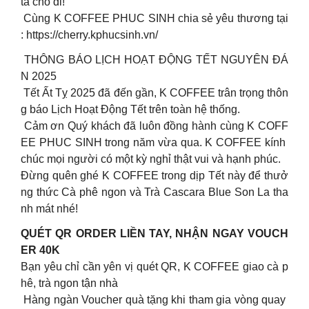
ta cho đi!
Cùng K COFFEE PHUC SINH chia sẻ yêu thương tại
: https://cherry.kphucsinh.vn/
THÔNG BÁO LỊCH HOẠT ĐỘNG TẾT NGUYÊN ĐÁ
N 2025
Tết Ất Tỵ 2025 đã đến gần, K COFFEE trân trọng thôn
g báo Lịch Hoạt Động Tết trên toàn hệ thống.
Cảm ơn Quý khách đã luôn đồng hành cùng K COFF
EE PHUC SINH trong năm vừa qua. K COFFEE kính
chúc mọi người có một kỳ nghỉ thật vui và hạnh phúc.
Đừng quên ghé K COFFEE trong dịp Tết này để thưở
ng thức Cà phê ngon và Trà Cascara Blue Son La tha
nh mát nhé!
QUÉT QR ORDER LIỀN TAY, NHẬN NGAY VOUCH
ER 40K
Bạn yêu chỉ cần yên vị quét QR, K COFFEE giao cà p
hê, trà ngon tận nhà
Hàng ngàn Voucher quà tặng khi tham gia vòng quay