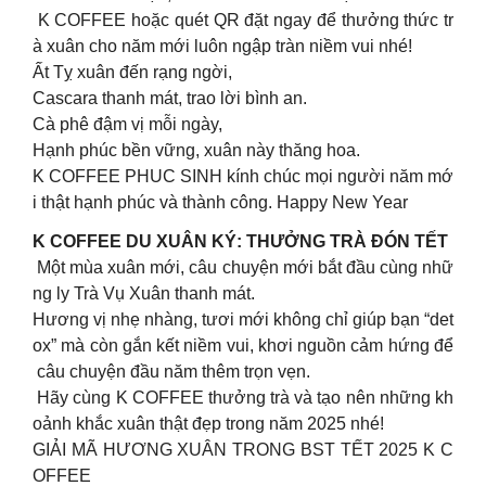
K COFFEE hoặc quét QR đặt ngay để thưởng thức tr
à xuân cho năm mới luôn ngập tràn niềm vui nhé!
Ất Tỵ xuân đến rạng ngời,
Cascara thanh mát, trao lời bình an.
Cà phê đậm vị mỗi ngày,
Hạnh phúc bền vững, xuân này thăng hoa.
K COFFEE PHUC SINH kính chúc mọi người năm mớ
i thật hạnh phúc và thành công. Happy New Year
K COFFEE DU XUÂN KÝ: THƯỞNG TRÀ ĐÓN TẾT
Một mùa xuân mới, câu chuyện mới bắt đầu cùng nhữ
ng ly Trà Vụ Xuân thanh mát.
Hương vị nhẹ nhàng, tươi mới không chỉ giúp bạn “det
ox” mà còn gắn kết niềm vui, khơi nguồn cảm hứng để
câu chuyện đầu năm thêm trọn vẹn.
Hãy cùng K COFFEE thưởng trà và tạo nên những kh
oảnh khắc xuân thật đẹp trong năm 2025 nhé!
GIẢI MÃ HƯƠNG XUÂN TRONG BST TẾT 2025 K C
OFFEE