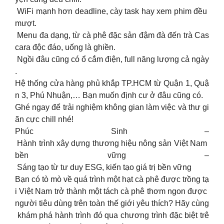
WiFi mạnh hơn deadline, cày task hay xem phim đều
mượt.
Menu đa dạng, từ cà phê đặc sản đậm đà đến trà Cas
cara độc đáo, uống là ghiền.
Ngồi đâu cũng có ổ cắm điện, full năng lượng cả ngày
.
Hệ thống cửa hàng phủ khắp TP.HCM từ Quận 1, Quậ
n 3, Phú Nhuận,… Bạn muốn định cư ở đâu cũng có.
Ghé ngay để trải nghiệm không gian làm việc và thư gi
ãn cực chill nhé!
Phúc Sinh –
Hành trình xây dựng thương hiệu nông sản Việt Nam
bền vững –
Sáng tạo từ tư duy ESG, kiến tạo giá trị bền vững
Bạn có tò mò về quá trình một hạt cà phê được trồng tạ
i Việt Nam trở thành một tách cà phê thơm ngon được
người tiêu dùng trên toàn thế giới yêu thích? Hãy cùng
khám phá hành trình đó qua chương trình đặc biệt trê