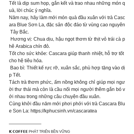
Tết là dịp sum họp, gắn kết và trao nhau những món q
uà, lời chúc ý nghĩa.
Năm nay, hãy làm mới món quà đầu xuân với trà Casc
ara Blue Sơn La, đặc sản độc đáo từ vùng cao nguyên
Tây Bắc.
Hương vị: Chua dịu, hậu ngọt thơm từ thịt vỏ trái cà p
hê Arabica chín đỏ.
Tốt cho sức khỏe: Cascara giúp thanh nhiệt, hỗ trợ tốt
cho hệ tiêu hóa.
Bao bì: Thiết kế rực rỡ, xuân sắc, phù hợp tặng vào dị
p Tết.
Tách trà thơm phức, ấm nồng không chỉ giúp mọi ngư
ời thư thái mà còn là cầu nối mọi người thêm gắn bó v
ới nhau trong những câu chuyện đầu xuân.
Cùng khởi đầu năm mới phơi phới với trà Cascara Blu
e Son La: https://kphucsinh.vn/cascaratea
____________
𝗞 𝗖𝗢𝗙𝗙𝗘𝗘 PHÁT TRIỂN BỀN VỮNG