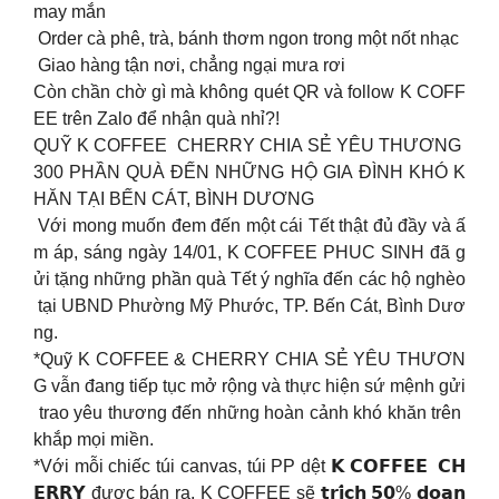
may mắn
Order cà phê, trà, bánh thơm ngon trong một nốt nhạc
Giao hàng tận nơi, chẳng ngại mưa rơi
Còn chần chờ gì mà không quét QR và follow K COFF
EE trên Zalo để nhận quà nhỉ?!
QUỸ K COFFEE CHERRY CHIA SẺ YÊU THƯƠNG
300 PHẦN QUÀ ĐẾN NHỮNG HỘ GIA ĐÌNH KHÓ K
HĂN TẠI BẾN CÁT, BÌNH DƯƠNG
Với mong muốn đem đến một cái Tết thật đủ đầy và ấ
m áp, sáng ngày 14/01, K COFFEE PHUC SINH đã g
ửi tặng những phần quà Tết ý nghĩa đến các hộ nghèo
tại UBND Phường Mỹ Phước, TP. Bến Cát, Bình Dươ
ng.
*Quỹ K COFFEE & CHERRY CHIA SẺ YÊU THƯƠN
G vẫn đang tiếp tục mở rộng và thực hiện sứ mệnh gửi
trao yêu thương đến những hoàn cảnh khó khăn trên
khắp mọi miền.
*Với mỗi chiếc túi canvas, túi PP dệt 𝗞 𝗖𝗢𝗙𝗙𝗘𝗘 𝗖𝗛
𝗘𝗥𝗥𝗬 được bán ra. K COFFEE sẽ 𝘁𝗿𝗶́𝗰𝗵 𝟱𝟬% 𝗱𝗼𝗮𝗻