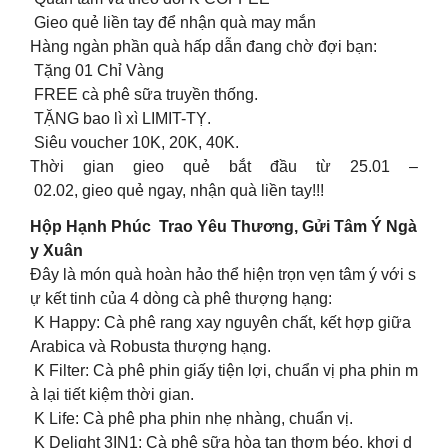
Gieo quẻ liền tay để nhận quà may mắn
Hàng ngàn phần quà hấp dẫn đang chờ đợi bạn:
Tặng 01 Chỉ Vàng
FREE cà phê sữa truyền thống.
TẶNG bao lì xì LIMIT-TỴ.
Siêu voucher 10K, 20K, 40K.
Thời gian gieo quẻ bắt đầu từ 25.01 –
02.02, gieo quẻ ngay, nhận quà liền tay!!!
Hộp Hạnh Phúc Trao Yêu Thương, Gửi Tâm Ý Ngà
y Xuân
Đây là món quà hoàn hảo thể hiện trọn vẹn tâm ý với s
ự kết tinh của 4 dòng cà phê thượng hạng:
K Happy: Cà phê rang xay nguyên chất, kết hợp giữa
Arabica và Robusta thượng hạng.
K Filter: Cà phê phin giấy tiện lợi, chuẩn vị pha phin m
à lại tiết kiệm thời gian.
K Life: Cà phê pha phin nhẹ nhàng, chuẩn vị.
K Delight 3IN1: Cà phê sữa hòa tan thơm béo, khơi d