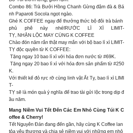
Combo 86: Trà Bưởi Hồng Chanh Gừng đậm đà & Bá
nh Paparoti Socola ngọt ngào.
Ghé K COFFEE ngay để thưởng thức bộ đôi trà bánh
phủ phê này nhé!RƯỚC LÌ XÌ LIMIT-
TỴ, NHẬN LỘC MAY CÙNG K COFFEE
Chào đón năm rắn thật may mắn với bộ bao lì xì LIMIT-
TỴ độc quyền từ K COFFEE:
Tặng ngay 10 bao lì xì với hóa đơn nước từ #69K.
Tặng ngay 20 bao lì xì với hóa đơn sản phẩm từ #250
K.
Với thiết kế đỏ rực rỡ cùng linh vật Ất Tỵ, bao lì xì LIMI
T-
TỴ sẽ là món quà ý nghĩa để trao tài gửi lộc trong dịp đ
ầu năm.
Mang Niềm Vui Tết Đến Các Em Nhỏ Cùng Túi K C
offee & Cherry!
Tết Nguyên Đán đang đến gần, hãy cùng K Coffee lan
tỏa yêu thương và chia sẻ niềm vui với những em nhỏ