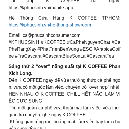
Tải app K COFFEE đặt ngay:
https://kphucsinh.vn/mobile-app
Hệ Thống Cửa Hàng K COFFEE TP.HCM:
https://kphucsinh.vn/he-thong-showroom
Email:
cs@phucsinhconsumer.com
#KPHUCSINH #KCOFFEE #CaPheNguyenChat #Ca
PheRangXay #PhatTrienBenVung #ESG #ArabicaCoff
ee #TraCascara #CascaraBlueSonLa #CascaraTea
Sáng thứ 2 “over” năng suất tại K COFFEE Phan
Xích Long.
Đến K COFFEE ngay để vừa thưởng thức cà phê ngo
n, vừa có một góc làm việc, chuyện trò “over hợp” nhé!
HẸN NHAU Ở K COFFEE CHILL HẾT NẤC, LÀM VI
ỆC CỰC SUNG
Tìm một quán cà phê vừa thoải mái làm việc, vừa thư
giãn trò chuyện, ghé ngay K COFFEE:
Không gian rộng rãi, thoáng mát, làm việc hay tám chu
yện cũng đều chill.