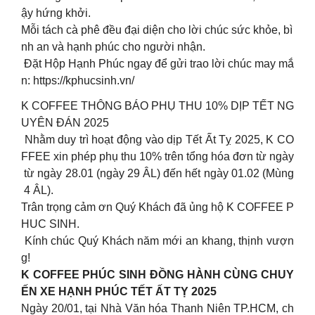
ậy hứng khởi.
Mỗi tách cà phê đều đại diện cho lời chúc sức khỏe, bì
nh an và hạnh phúc cho người nhận.
Đặt Hộp Hạnh Phúc ngay để gửi trao lời chúc may mắ
n: https://kphucsinh.vn/
K COFFEE THÔNG BÁO PHỤ THU 10% DỊP TẾT NG
UYÊN ĐÁN 2025
Nhằm duy trì hoạt động vào dịp Tết Ất Tỵ 2025, K CO
FFEE xin phép phụ thu 10% trên tổng hóa đơn từ ngày
từ ngày 28.01 (ngày 29 ÂL) đến hết ngày 01.02 (Mùng
4 ÂL).
Trân trọng cảm ơn Quý Khách đã ủng hộ K COFFEE P
HUC SINH.
Kính chúc Quý Khách năm mới an khang, thịnh vượn
g!
K COFFEE PHÚC SINH ĐỒNG HÀNH CÙNG CHUY
ẾN XE HẠNH PHÚC TẾT ẤT TỴ 2025
Ngày 20/01, tại Nhà Văn hóa Thanh Niên TP.HCM, ch